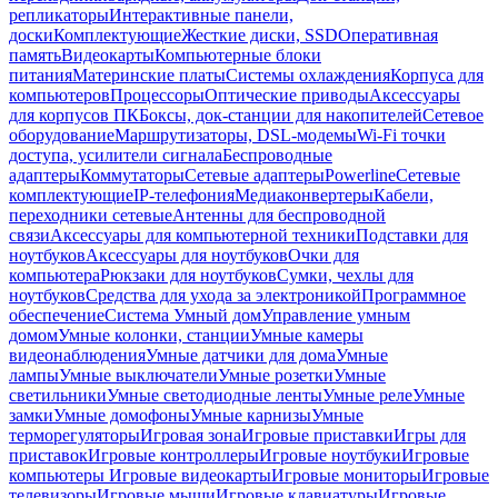
репликаторы
Интерактивные панели,
доски
Комплектующие
Жесткие диски, SSD
Оперативная
память
Видеокарты
Компьютерные блоки
питания
Материнские платы
Системы охлаждения
Корпуса для
компьютеров
Процессоры
Оптические приводы
Аксессуары
для корпусов ПК
Боксы, док-станции для накопителей
Сетевое
оборудование
Маршрутизаторы, DSL-модемы
Wi-Fi точки
доступа, усилители сигнала
Беспроводные
адаптеры
Коммутаторы
Сетевые адаптеры
Powerline
Сетевые
комплектующие
IP-телефония
Медиаконвертеры
Кабели,
переходники сетевые
Антенны для беспроводной
связи
Аксессуары для компьютерной техники
Подставки для
ноутбуков
Аксессуары для ноутбуков
Очки для
компьютера
Рюкзаки для ноутбуков
Сумки, чехлы для
ноутбуков
Средства для ухода за электроникой
Программное
обеспечение
Система Умный дом
Управление умным
домом
Умные колонки, станции
Умные камеры
видеонаблюдения
Умные датчики для дома
Умные
лампы
Умные выключатели
Умные розетки
Умные
светильники
Умные светодиодные ленты
Умные реле
Умные
замки
Умные домофоны
Умные карнизы
Умные
терморегуляторы
Игровая зона
Игровые приставки
Игры для
приставок
Игровые контроллеры
Игровые ноутбуки
Игровые
компьютеры
Игровые видеокарты
Игровые мониторы
Игровые
телевизоры
Игровые мыши
Игровые клавиатуры
Игровые