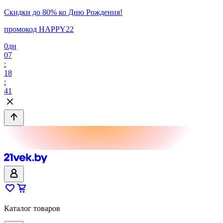
Скидки до 80% ко Дню Рождения!
промокод HAPPY22
0
дн
07
:
18
:
41
Каталог товаров