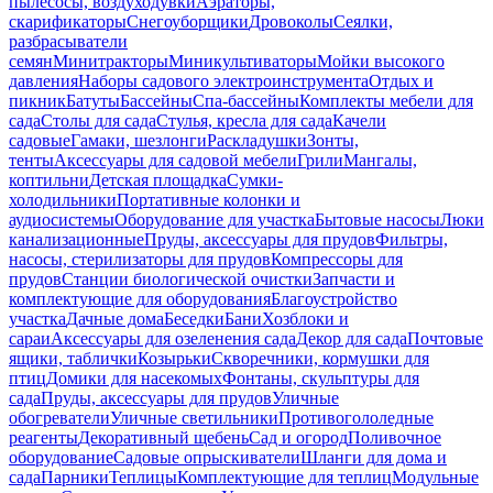
пылесосы, воздуходувки
Аэраторы,
скарификаторы
Снегоуборщики
Дровоколы
Сеялки,
разбрасыватели
семян
Минитракторы
Миникультиваторы
Мойки высокого
давления
Наборы садового электроинструмента
Отдых и
пикник
Батуты
Бассейны
Спа-бассейны
Комплекты мебели для
сада
Столы для сада
Стулья, кресла для сада
Качели
садовые
Гамаки, шезлонги
Раскладушки
Зонты,
тенты
Аксессуары для садовой мебели
Грили
Мангалы,
коптильни
Детская площадка
Сумки-
холодильники
Портативные колонки и
аудиосистемы
Оборудование для участка
Бытовые насосы
Люки
канализационные
Пруды, аксессуары для прудов
Фильтры,
насосы, стерилизаторы для прудов
Компрессоры для
прудов
Станции биологической очистки
Запчасти и
комплектующие для оборудования
Благоустройство
участка
Дачные дома
Беседки
Бани
Хозблоки и
сараи
Аксессуары для озеленения сада
Декор для сада
Почтовые
ящики, таблички
Козырьки
Скворечники, кормушки для
птиц
Домики для насекомых
Фонтаны, скульптуры для
сада
Пруды, аксессуары для прудов
Уличные
обогреватели
Уличные светильники
Противогололедные
реагенты
Декоративный щебень
Сад и огород
Поливочное
оборудование
Садовые опрыскиватели
Шланги для дома и
сада
Парники
Теплицы
Комплектующие для теплиц
Модульные