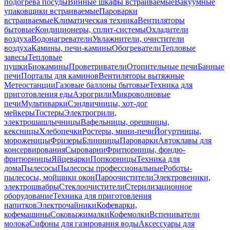
подогрева посуды
Винные шкафы встраиваемые
Вакуумные
упаковщики встраиваемые
Пароварки
встраиваемые
Климатическая техника
Вентиляторы
бытовые
Кондиционеры, сплит-системы
Охладители
воздуха
Водонагреватели
Увлажнители, очистители
воздуха
Камины, печи-камины
Обогреватели
Тепловые
завесы
Тепловые
пушки
Биокамины
Проветриватели
Отопительные печи
Банные
печи
Порталы для каминов
Вентиляторы вытяжные
Метеостанции
Газовые баллоны бытовые
Техника для
приготовления еды
Аэрогрили
Микроволновые
печи
Мультиварки
Сэндвичницы, хот-дог
мейкеры
Тостеры
Электрогрили,
электрошашлычницы
Вафельницы, орешницы,
кексницы
Хлебопечки
Ростеры, мини-печи
Йогуртницы,
мороженицы
Фризеры
Блинницы
Пароварки
Автоклавы для
консервирования
Сыроварни
Фритюрницы, фондю-
фритюрницы
Яйцеварки
Попкорницы
Техника для
дома
Пылесосы
Пылесосы профессиональные
Роботы-
пылесосы, мойщики окон
Пароочистители
Электровеники,
электрошвабры
Стеклоочистители
Стерилизационное
оборудование
Техника для приготовления
напитков
Электрочайники
Кофеварки,
кофемашины
Соковыжималки
Кофемолки
Вспениватели
молока
Сифоны для газирования воды
Аксессуары для