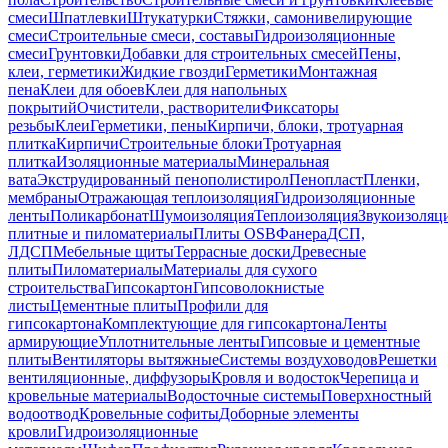
смеси
Шпатлевки
Штукатурки
Стяжки, самонивелирующие
смеси
Строительные смеси, составы
Гидроизоляционные
смеси
Грунтовки
Добавки для строительных смесей
Пены,
клеи, герметики
Жидкие гвозди
Герметики
Монтажная
пена
Клеи для обоев
Клеи для напольных
покрытий
Очистители, растворители
Фиксаторы
резьбы
Клеи
Герметики, пены
Кирпичи, блоки, тротуарная
плитка
Кирпичи
Строительные блоки
Тротуарная
плитка
Изоляционные материалы
Минеральная
вата
Экструдированный пенополистирол
Пенопласт
Пленки,
мембраны
Отражающая теплоизоляция
Гидроизоляционные
ленты
Поликарбонат
Шумоизоляция
Теплоизоляция
Звукоизоляц
плитные и пиломатериалы
Плиты OSB
Фанера
ДСП,
ЛДСП
Мебельные щиты
Террасные доски
Древесные
плиты
Пиломатериалы
Материалы для сухого
строительства
Гипсокартон
Гипсоволокнистые
листы
Цементные плиты
Профили для
гипсокартона
Комплектующие для гипсокартона
Ленты
армирующие
Уплотнительные ленты
Гипсовые и цементные
плиты
Вентиляторы вытяжные
Системы воздуховодов
Решетки
вентиляционные, диффузоры
Кровля и водосток
Черепица и
кровельные материалы
Водосточные системы
Поверхностный
водоотвод
Кровельные софиты
Доборные элементы
кровли
Гидроизоляционные