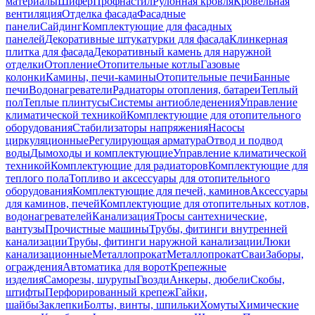
материалы
Шифер
Профнастил
Рулонная кровля
Кровельная
вентиляция
Отделка фасада
Фасадные
панели
Сайдинг
Комплектующие для фасадных
панелей
Декоративные штукатурки для фасада
Клинкерная
плитка для фасада
Декоративный камень для наружной
отделки
Отопление
Отопительные котлы
Газовые
колонки
Камины, печи-камины
Отопительные печи
Банные
печи
Водонагреватели
Радиаторы отопления, батареи
Теплый
пол
Теплые плинтусы
Системы антиобледенения
Управление
климатической техникой
Комплектующие для отопительного
оборудования
Стабилизаторы напряжения
Насосы
циркуляционные
Регулирующая арматура
Отвод и подвод
воды
Дымоходы и комплектующие
Управление климатической
техникой
Комплектующие для радиаторов
Комплектующие для
теплого пола
Топливо и аксессуары для отопительного
оборудования
Комплектующие для печей, каминов
Аксессуары
для каминов, печей
Комплектующие для отопительных котлов,
водонагревателей
Канализация
Тросы сантехнические,
вантузы
Прочистные машины
Трубы, фитинги внутренней
канализации
Трубы, фитинги наружной канализации
Люки
канализационные
Металлопрокат
Металлопрокат
Сваи
Заборы,
ограждения
Автоматика для ворот
Крепежные
изделия
Саморезы, шурупы
Гвозди
Анкеры, дюбели
Скобы,
штифты
Перфорированный крепеж
Гайки,
шайбы
Заклепки
Болты, винты, шпильки
Хомуты
Химические