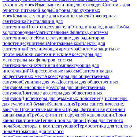
кухонных моек
Измельчители пищевых отходов
Системы для
очистки питьевой воды
Сифоны для кухонных
моек
Комплектующие для кухонных моек
Инженерная
сантехника
Инсталляции для
сантехники
Полотенцесушители
Отвод и подвод воды
Трубы
водопроводные
Магистральные фильтры, системы
сантехнические
Комплектующие для радиаторов,
полотенцесушителей
Монтажные комплекты для
сантехники
Регулирующая арматура
Системы защиты от
протечек
Люки сантехнические
Аксессуары для
магистральных фильтров, систем
сантехнических
Фитинги
Комплектующие для
инсталляций
Опрессовочные насосы
Сантехника для
общественных мест
Аксессуары для общественных
санузлов
Сушилки для рук
Дозаторы для общественных
санузлов
Сенсорные дозаторы для общественных
санузлов
Локтевые дозаторы для общественных
санузлов
Диспенсеры для бумажных полотенец
Диспенсеры
для туалетной бумаги
Канализация
Тросы сантехнические,
вантузы
Прочистные машины
Трубы, фитинги внутренней
канализации
Трубы, фитинги наружной канализации
Люки
канализационные
Теплый пол водяной
Трубы для теплого
пола
Коллекторы и комплектующие
Термостатика для теплого
пола
Автоматика для теплого
пола
Строительство
Строительные смеси и грунтовки
Клеевые