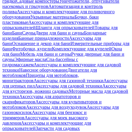
грядки
Садовые компостеры
Уничтожители, отпугиватели
насекомых и грызунов
Автоматизация и контроль
полива
Аксессуары и комплектующие для поливочного
оборудования
Укрывные материалы
Бочки, баки
пластиковые
Аксессуары и комплектующие для
опрыскивателей
Шланги для опрыскивателей
Товары для
бани
Бани
Сауны
Двери для бани и сауны
Бондарные
изделия
Банные принадлежности
Аксессуары для
бани
Оснащение и декор для бани
Измерительные приборы для
бани
Фитобочки, купели
Комплектующие для купелей
Окна
для бани
Мебель для бани и сауны
Ручки дверные для бани и
сауны
Эфирные масла
Спа-бассейны с
гидромассажем
Аксессуары и комплектующие для садовой
техники
Навесное оборудование
Двигатели для
мотоблоков
Прицепы для мотоблоков,
минитракторов
Аксессуары для газонной техники
Аксессуары
для цепных пил
Аксессуары для садовой техники
Аксессуары
для кусторезов, ножниц садовых
Моторные масла для садовой
техники
Аксессуары для аэратоторов и
скарификаторов
Аксессуары для культиваторов и
мотоблоков
Аксессуары для воздуходувок
Аксессуары для
газонокосилок
Аксессуары для бензокос и
триммеров
Аксессуары для моек высокого
давления
Аксессуары и комплектующие для
опрыскивателей
Запчасти для садовых