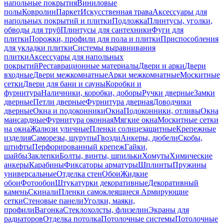
напольные покрытия
Виниловые
полы
Ковролин
Паркет
Искусственная трава
Аксессуары для
напольных покрытий и плитки
Подложка
Плинтусы, уголки,
обводы для труб
Плинтусы для сантехники
Фуги для
плитки
Порожки, профили для пола и плитки
Приспособления
для укладки плитки
Системы выравнивания
плитки
Аксессуары для напольных
покрытий
Реставрационные материалы
Двери и арки
Двери
входные
Двери межкомнатные
Арки межкомнатные
Москитные
сетки
Двери для бани и сауны
Коробки и
фурнитура
Наличники, коробки, доборы
Ручки дверные
Замки
дверные
Петли дверные
Фурнитура дверная
Доводчики
дверные
Окна и подоконники
Окна
Подоконники, отливы
Окна
мансардные
Фурнитура оконная
Мягкие окна
Москитные сетки
на окна
Жалюзи уличные
Пленки солнцезащитные
Крепежные
изделия
Саморезы, шурупы
Гвозди
Анкеры, дюбели
Скобы,
штифты
Перфорированный крепеж
Гайки,
шайбы
Заклепки
Болты, винты, шпильки
Хомуты
Химические
анкеры
Карабины
Фиксаторы арматуры
Шплинты
Пружины
универсальные
Отделка стен
Обои
Жидкие
обои
Фотообои
Штукатурки декоративные
Декоративный
камень
Скинали
Пленки самоклеящиеся
Армирующие
сетки
Стеновые панели
Уголки, маяки,
профили
Вагонка
Стеклохолсты, флизелин
Экраны для
радиаторов
Отделка потолка
Потолочные системы
Потолочные