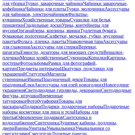
для уборки
Турки, заварочные чайники
Чайники заварочные,
кофейники
Чайники для плиты
Турки, молочники
Аксессуары
для чайников, электрочайников
Фильтры-
кувшины
Хозяйственные товары
Сушилки для белья,
прищепки
Гладильные доски
Урны, контейнеры для
мусора
Органайзеры, корзины, ящики
Туалетная бумага,
бумажные полотенца
Салфетки, мочалки, губки, мусорные
пакеты
Фольга, пленка, пакеты
Упаковочная тара
Аксессуары
для глажения
Аксессуары для стирки
Веревки,
шпагаты
Емкости, дозаторы для моющих средств
Вешалки-
плечики
Мешки хозяйственные
Сувениры
Копилки
Картины,
постеры
Фотоальбомы
Рамки для фотографий,
картин
Предметы интерьера
Шкатулки, подставки для
украшений
Статуэтки
Магниты
сувенирные
Иконы
Праздничный декор
Товары для
праздника
Елки
Аксессуары для елей новогодних
Новогодние
украшения
Светодиодные гирлянды, декорации
Светодиодные
фигуры, игрушки
Временные
татуировки
Фотобутафория
Товары для
маскарада
Подарки
Подарки, подарочные наборы
Подарочные
наборы косметики для лица и тела
Наборы для
бритья
Оформление подарков
Сантехника и
водоснабжение
Сантехника
Душевые кабины, поддоны,
двери
Ванны
Унитазы
Умывальники
Умывальники со
смесителями
Смесители
Душевые панели,