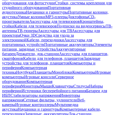
оборудования для фотостудии
Стойки, системы крепления для
студийного оборудования
Портативная
аудиотехника
Наушники и гарнитуры
Портативные колонки,
акустика
Умные колонки
MP3-плееры
Диктофоны
CD-
проигрыватели
Аксессуары для телевизоров
Кронштейны,
стойки
Кабели для телевизоров
Подписки на видеосервисы
ТВ-
антенны
ТВ-тюнеры
Аксессуары для ТВ
Аксессуары для
проектора
Очки 3D
Средства для ухода за
электроникой
Кабели, переходники
Аксессуары для
портативных устройств
Портативные аккумуляторы
Элементы
питания, зарядные устройства
Аккумуляторные
батареи
Держатели, док-станции
Аксессуары для планшетов,
смартфонов
Кабели для телефонов, планшетов
Зарядные
устройства для телефонов, планшетов
Компьютеры и
периферия
Компьютерная
техника
Ноутбуки
Планшеты
Моноблоки
Компьютеры
Игровые
компьютеры
Игровые консоли
Серверное
оборудование
Компьютерная
периферия
Мониторы
Мыши
Клавиатуры
Стилусы
Наборы
периферии
Источники бесперебойного питания
Батареи для
ИБП
Стабилизаторы напряжения
Инверторы
напряжения
Сетевые фильтры, удлинители
Веб-
камеры
Игровые контроллеры
Мультимедиа
акустика
Наушники и гарнитуры
Компьютерные кабели,
переходники
Зарядные, аккумуляторы
Док-станции,