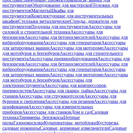
инструментов
Оборудование для мастерской
Тележки для
инструментов
Магниты
Шкафы для
инструментов
Комплектующие для инструментальных
шкафов
Стеллажи металлические
Стенды, держатели для
инструментов
Поддоны для инструментов
Аксессуары для
силовой и строительной техники
Аксессуары для
бензорезов
Аксессуары для бетоносмесителей
Аксессуары для
виброоборудования
Аксессуары для генераторов
Аксессуары
для затирочных машин
Аксессуары для мотопомп
Аксессуары
для мотобуров и бензобуров
Аксессуары для строительного
инструмента
Аксессуары пневмооборудования
Аксессуары для
бензорезов
Аксессуары для бетоносмесителей
Аксессуары для
виброоборудования
Аксессуары для генераторов
Аксессуары
для затирочных машин
Аксессуары для мотопомп
Аксессуары
для мотобуров и бензобуров
Аксессуары для
электроинструмента
Аксессуары для компрессоров,
пневмосистем
Аксессуары для сварки, пайки
Аксессуары для
станков
Аксессуары для стружкоотсосов
Аксессуары для
бурения и сверления
Аксессуары для резания
Аксессуары для
шлифования
Аксессуары для измерительных
приборов
Аксессуары для станков
Дом и сад
Садовая
техника
Триммеры, бензокосы
Цепные
пилы
Газонокосилки
Культиваторы, мотоблоки
Кусторезы,
садовые ножницы
Садовые, кормовые измельчители
Садовые