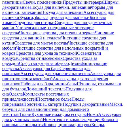
газетницы
Свечи, подсвечники
Предметы интерьера
Ширмы
декоративные
Посуда для выпечки, запекания
Формы для
выпечки, запекания
Посуда для запекания
Аксессуары для
выпечки
Бумага, фольга, рукава для выпечки
Бытовая
химия
Средства для стирки
Средства для посудомоечных
машин
Универсальные, специальные чистящие
средства
Чистящие средства для стекол и зеркал
Чистящие
средства для ванной и туалета
Чистящие средства для
кухни
Средства для мытья посуды
Чистящие средства для
мебели
Чистящие средства для напольных покрытий и
ковров
Средства для ухода за техникой
Освежители
воздуха
Средства от насекомых
Средства ухода за
одеждой
Средства ухода за обувью
Дезинфицирующие
средства
Аксессуары для бара
Сервировка для
напитков
Аксессуары для хранения напитков
Аксессуары для
приготовления коктейлей
Аксессуары для охлаждения
напитков
Наборы для бара, мини-бары
Штопоры, открывалки
для бутылок
Домашний текстиль
Подушки для
сна
Одеяла
Комплекты постельных
принадлежностей
Постельное белье
Пледы,
покрывала
Полотенца
Скатерти
Подушки декоративные
Маски,
беруши для сна
Наполнители для домашнего
текстиля
Ткани
Кухонные ножи, аксессуары
Ножи
Аксессуары
для кухонных ножей
Ножеточки и комплектующие
Ковры и
напольные покрытия
Ковры, циновки, шкуры
Ковры,