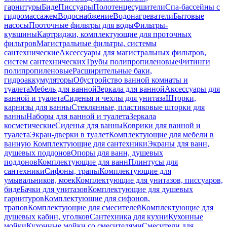
гарнитуры
Биде
Писсуары
Полотенцесушители
Спа-бассейны с
гидромассажем
Водоснабжение
Водонагреватели
Бытовые
насосы
Проточные фильтры для воды
Фильтры-
кувшины
Картриджи, комплектующие для проточных
фильтров
Магистральные фильтры, системы
сантехнические
Аксессуары для магистральных фильтров,
систем сантехнических
Трубы полипропиленовые
Фитинги
полипропиленовые
Расширительные баки,
гидроаккумуляторы
Обустройство ванной комнаты и
туалета
Мебель для ванной
Зеркала для ванной
Аксессуары для
ванной и туалета
Сиденья и чехлы для унитаза
Шторки,
карнизы для ванны
Стеклянные, пластиковые шторки для
ванны
Наборы для ванной и туалета
Зеркала
косметические
Сиденья для ванны
Коврики для ванной и
туалета
Экран-дверки в туалет
Комплектующие для мебели в
ванную
Комплектующие для сантехники
Экраны для ванн,
душевых поддонов
Опоры для ванн, душевых
поддонов
Комплектующие для ванн
Плинтусы для
сантехники
Сифоны, трапы
Комплектующие для
умывальников, моек
Комплектующие для унитазов, писсуаров,
биде
Бачки для унитазов
Комплектующие для душевых
гарнитуров
Комплектующие для сифонов,
трапов
Комплектующие для смесителей
Комплектующие для
душевых кабин, уголков
Сантехника для кухни
Кухонные
мойки
Кухонные мойки со смесителями
Смесители для