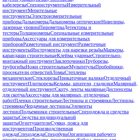
кабелерезы
Специнструменты
Измерительный
инструмент
Мерительные
инструменты
Электроизмерительные
приборы
Дальномеры
Дальномеры оптические
Нивелиры,
лазерные уровни
Пирометры
Детекторы и
тестеры
Толщиномеры
Специальные измерительные
приборы
Аксессуары для измерительных
приборов
Разметочный инструмент
Разметочные
инструменты
Инструменты для нарезки резьбы
Маркеры,
карандаши строительные
Клейма ударные
Строительно-
монтажный инструмент
Заклепочники
Труборезы,
трубогибы
Ножи строительные
Мультитулы
Пробойники,
просекатели отверстий
Ломы
Степлеры
механические
Стеклорезы
Прикаточные валики
Отделочный
инструмент
Плиткорезы
Кельмы, шпатели, гладилки
Малярный,
отделочный инструмент
Скотч, ленты малярные
Диспенсеры
для скотча
Аксессуары для малярных, отделочных
работ
Пленки строительные
Лестницы и стремянки
Лестницы,
стремянки
Чердачные лестницы
Элементы
лестниц
Подъемники строительные
Спецодежда и средства
защиты
Средства индивидуальной
защиты
Огнетушители
Сумки, пояса для
инструментов
Производственная
одежда
Спецодежда
Спецобувь
Организация рабочего
пространства
Фонари, прожекторы
Кейсы, ящики для