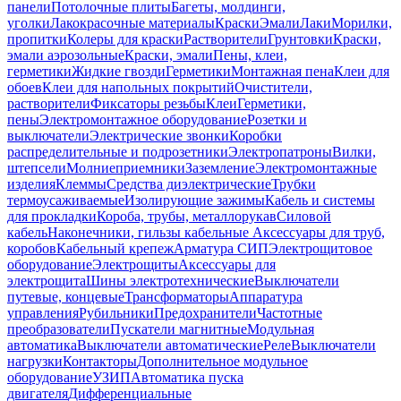
панели
Потолочные плиты
Багеты, молдинги,
уголки
Лакокрасочные материалы
Краски
Эмали
Лаки
Морилки,
пропитки
Колеры для краски
Растворители
Грунтовки
Краски,
эмали аэрозольные
Краски, эмали
Пены, клеи,
герметики
Жидкие гвозди
Герметики
Монтажная пена
Клеи для
обоев
Клеи для напольных покрытий
Очистители,
растворители
Фиксаторы резьбы
Клеи
Герметики,
пены
Электромонтажное оборудование
Розетки и
выключатели
Электрические звонки
Коробки
распределительные и подрозетники
Электропатроны
Вилки,
штепсели
Молниеприемники
Заземление
Электромонтажные
изделия
Клеммы
Средства диэлектрические
Трубки
термоусаживаемые
Изолирующие зажимы
Кабель и системы
для прокладки
Короба, трубы, металлорукав
Силовой
кабель
Наконечники, гильзы кабельные
Аксессуары для труб,
коробов
Кабельный крепеж
Арматура СИП
Электрощитовое
оборудование
Электрощиты
Аксессуары для
электрощита
Шины электротехнические
Выключатели
путевые, концевые
Трансформаторы
Аппаратура
управления
Рубильники
Предохранители
Частотные
преобразователи
Пускатели магнитные
Модульная
автоматика
Выключатели автоматические
Реле
Выключатели
нагрузки
Контакторы
Дополнительное модульное
оборудование
УЗИП
Автоматика пуска
двигателя
Дифференциальные