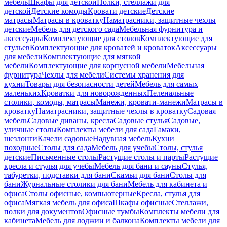
мебель
Шкафы для детской
Полки, стеллажи для
детской
Детские комоды
Кровати детские
Детские
матрасы
Матрасы в кроватку
Наматрасники, защитные чехлы
детские
Мебель для детского сада
Мебельная фурнитура и
аксессуары
Комплектующие для столов
Комплектующие для
стульев
Комплектующие для кроватей и кроваток
Аксессуары
для мебели
Комплектующие для мягкой
мебели
Комплектующие для корпусной мебели
Мебельная
фурнитура
Чехлы для мебели
Системы хранения для
кухни
Товары для безопасности детей
Мебель для самых
маленьких
Кроватки для новорожденных
Пеленальные
столики, комоды, матрасы
Манежи, кровати-манежи
Матрасы в
кроватку
Наматрасники, защитные чехлы в кроватку
Садовая
мебель
Садовые диваны, кресла
Садовые стулья
Садовые,
уличные столы
Комплекты мебели для сада
Гамаки,
шезлонги
Качели садовые
Надувная мебель
Кухни
походные
Столы для сада
Мебель для учебы
Столы, стулья
детские
Письменные столы
Растущие столы и парты
Растущие
кресла и стулья для учебы
Мебель для бани и сауны
Стулья,
табуретки, подставки для бани
Скамьи для бани
Столы для
бани
Журнальные столики для бани
Мебель для кабинета и
офиса
Столы офисные, компьютерные
Кресла, стулья для
офиса
Мягкая мебель для офиса
Шкафы офисные
Стеллажи,
полки для документов
Офисные тумбы
Комплекты мебели для
кабинета
Мебель для лоджии и балкона
Комплекты мебели для