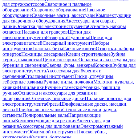
для стружкоотсосов
Сварочное и паяльное
оборудование
Сварочное оборудование
Паяльное
оборудование
Сварочные маски, аксессуары
Комплектующие
для сварочного оборудования
Аксессуары для сварки,
пайки
Оснастка для электроинструмента
Оснастка, наборы
оснастки
Насадки для граверов
Щетки для
электроинструмента
Развертки
Пуансоны
Щетки для
электродвигателей
Слесарный инструмент
Наборы
инструментов
Головки, биты
Гаечные ключи
Отвертки, наборы
отверток
Ножницы слесарные
Клещи строительные
Зубила,
керны, выколотки
Щетки слесарные
Оснастка и аксессуары для
бурения и сверления
Сверла, буры, зенкеры
Коронки
Зубила для
электроинструмента
Аксессуары для бурения и
сверления
Столярный инструмент
Тиски, струбцины,
гейферные зажимы
Ручные пилы, ножовки
Молотки, кувалды,
киянки
Напильники
Ручные стамески
Рубанки, рашпили
ручные
Оснастка и аксессуары для резания и
шлифования
Отрезные, пильные диски
Пильные полотна для
электроинструмента
Фрезы
Шлифовальные диски, насадки,
листы
Шлифовальные чашки
Точильные камни, круги,
сегменты
Полировальные валы
Направляющие
шины
Комплектующие для резания
Аксессуары для
резания
Аксессуары для шлифования
Электромонтажный
инструмент
Обжимной инструмент
Плоскогубцы,
круглогубцы
Кусачки, болторезы,