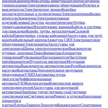
анкеры
Карабины
Фиксаторы арматуры
Шплинты
Пружины
универсальные
Электромонтажное оборудование
Розетки и
выключатели
Электрические звонки
Коробки
распределительные и подрозетники
Электропатроны
Вилки,
штепсели
Заземление
Электромонтажные
изделия
Клеммы
Средства диэлектрические
Трубки
термоусаживаемые
Изолирующие зажимы
Кабель и системы
для прокладки
Короба, трубы, металлорукав
Силовой
кабель
Наконечники, гильзы кабельные
Аксессуары для труб,
коробов
Кабельный крепеж
Арматура СИП
Электрощитовое
оборудование
Электрощиты
Аксессуары для
электрощита
Шины электротехнические
Выключатели
путевые, концевые
Трансформаторы
Аппаратура
управления
Рубильники
Предохранители
Частотные
преобразователи
Пускатели магнитные
Модульная
автоматика
Выключатели автоматические
Реле
Выключатели
нагрузки
Контакторы
Дополнительное модульное
оборудование
УЗИП
Автоматика пуска
двигателя
Дифференциальные
автоматы
УЗО
Конденсаторы
Комплексная защита
электродвигателей
Аксессуары для модульной
автоматики
Приборы учета
Счетчики газа
Счетчики
электроэнергии
Счетчики воды
Ремонт и отделка
Напольные
покрытия и
плитка
Плитка
Ламинат
Линолеум
Керамогранит
Спортивные