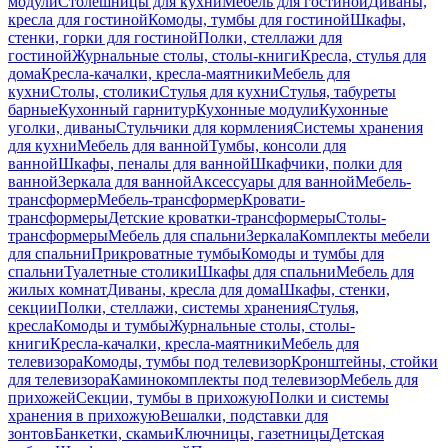
модули
Столешницы для кухни
Мебель для гостиной
Диваны,
кресла для гостиной
Комоды, тумбы для гостиной
Шкафы,
стенки, горки для гостиной
Полки, стеллажи для
гостиной
Журнальные столы, столы-книги
Кресла, стулья для
дома
Кресла-качалки, кресла-маятники
Мебель для
кухни
Столы, столики
Стулья для кухни
Стулья, табуреты
барные
Кухонный гарнитур
Кухонные модули
Кухонные
уголки, диваны
Стульчики для кормления
Системы хранения
для кухни
Мебель для ванной
Тумбы, консоли для
ванной
Шкафы, пеналы для ванной
Шкафчики, полки для
ванной
Зеркала для ванной
Аксессуары для ванной
Мебель-
трансформер
Мебель-трансформер
Кровати-
трансформеры
Детские кроватки-трансформеры
Столы-
трансформеры
Мебель для спальни
Зеркала
Комплекты мебели
для спальни
Прикроватные тумбы
Комоды и тумбы для
спальни
Туалетные столики
Шкафы для спальни
Мебель для
жилых комнат
Диваны, кресла для дома
Шкафы, стенки,
секции
Полки, стеллажи, системы хранения
Стулья,
кресла
Комоды и тумбы
Журнальные столы, столы-
книги
Кресла-качалки, кресла-маятники
Мебель для
телевизора
Комоды, тумбы под телевизор
Кронштейны, стойки
для телевизора
Каминокомплекты под телевизор
Мебель для
прихожей
Секции, тумбы в прихожую
Полки и системы
хранения в прихожую
Вешалки, подставки для
зонтов
Банкетки, скамьи
Ключницы, газетницы
Детская