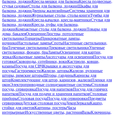
балкона, лоджии
Кресла-мешки для балкона
Кресла подвесные,
стулья садовые
Столы для балкона, лоджии
Шкафы для
балкона, лоджии
Дверцы жалюзийные
Системы хранения для
балкона, лоджии
Журнальные столы, столы-книги
Тумбы для
балкона, лоджии
Кресла-качалки, кресла-маятники
Стулья для
балкона, лоджии
Кресла, пуфы для балкона,
лоджии
Компактные столы для балкона, лоджии
Товары для
дома, бакалея
Освещение
Люстры, потолочные
светильники
Торшеры
Прикроватные лампы,
ночники
Настольные лампы
Споты
Настенные светильники,
бра
Точечные светильники
Трековые светильники
Уличные
светильники, фонари, бра
Лампы
Освещение для картин,
зеркал
Кольцевые лампы
Аксессуары для освещения
Посуда для
готовки
Сковороды, сотейники, воки
Кастрюли, ковши,
казаны
Посуда для СВЧ
Крышки и аксессуары для
посуды
Гастроемкости
Жалюзи, шторы
Жалюзи, рулонные
шторы, римские шторы
Шторы, гардины
Карнизы для
штор
Комплектующие для штор, карнизов, жалюзи
Пленки для
окон
Электроприводные солнцезащитные системы
Столовая
посуда, сервировка
Посуда для напитков
Посуда для горячих
напитков
Посуда для подачи и хранения напитков
Столовые
приборы
Столовая посуда
Посуда для сервировки
Предметы
сервировки
Детская столовая посуда
Декор
Зеркала
Кашпо,
стойки для цветов
Картины, постеры
Часы
интерьерные
Искусственные цветы, растения
Вазы
Ключницы,