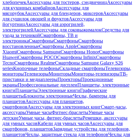
хлебопечек
Аксессуары для тостеров, сэндвичниц
Аксессуары
для кухонных комбайнов
Аксессуары для
мясорубок
Аксессуары для блендеров, миксеров
Аксессуары
для сушилок овощей и фруктов
Аксессуары для
йогуртниц
Аксессуары для аэрогрилей,
электрогрилей
Аксессуары для соковыжималок
Средства для
ухода за техникой
Смартфоны, ТВ и
электроника
Смартфоны
Смартфоны
Смартфоны
восстановленные
Смартфоны Apple
Смартфоны
Xiaomi
Смартфоны Samsung
Смартфоны Honor
Смартфоны
Huawei
Смартфоны POCO
Смартфоны Infinix
Смартфоны
Tecno
Смартфоны Realme
Смартфоны Samsung Galaxy S26
series
Кнопочные телефоны
Складные смартфоны
Телевизоры,
мониторы
Телевизоры
Мониторы
Мониторы-телевизоры
ТВ-
приставки и медиаплееры
Проекторы
Проекционные
экраны
Профессиональные дисплеи
Планшеты, электронные
книги
Планшеты
Электронные книги
Графические
планшеты
Блокноты электронные
Чехлы, бамперы для
планшетов
Аксессуары для планшетов,
смартфонов
Аксессуары для электронных книг
Смарт-часы,
аксессуары
Умные часы
Фитнес-браслеты
Умные часы
детские
Умные часы, фитнес-браслеты
Ремешки, аксессуары
для умных часов
Кабели для умных часов
Аксессуары для
смартфонов, планшетов
Зарядные устройства для телефонов,
планшетов
Чехлы, защитные стекла для телефонов
Чехлы для