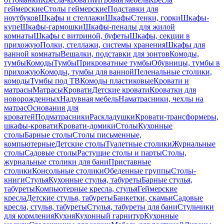
геймерские
Столы геймерские
Подставки для
ноутбуков
Шкафы и стеллажи
Шкафы
Стенки, горки
Шкафы-
купе
Шкафы-гармошки
Шкафы-пеналы для жилой
комнаты
Шкафы с витриной, буфеты
Шкафы, секции в
прихожую
Полки, стеллажи, системы хранения
Шкафы для
ванной комнаты
Вешалки, подставки для зонтов
Комоды,
тумбы
Комоды
Тумбы
Прикроватные тумбы
Обувницы, тумбы в
прихожую
Комоды, тумбы для ванной
Пеленальные столики,
комоды
Тумбы под ТВ
Комоды пластиковые
Кровати и
матрасы
Матрасы
Кровати
Детские кровати
Кроватки для
новорожденных
Надувная мебель
Наматрасники, чехлы на
матрас
Основания для
кроватей
Подматрасники
Раскладушки
Кровати-трансформеры,
шкафы-кровати
Кровати-домики
Столы
Кухонные
столы
Барные столы
Столы письменные,
компьютерные
Детские столы
Туалетные столики
Журнальные
столы
Садовые столы
Растущие столы и парты
Столы,
журнальные столики для бани
Приставные
столики
Консольные столики
Обеденные группы
Столы-
книги
Стулья
Кухонные стулья, табуреты
Барные стулья,
табуреты
Компьютерные кресла, стулья
Геймерские
кресла
Детские стулья, табуреты
Банкетки, скамьи
Садовые
кресла, стулья, табуреты
Стулья, табуреты для бани
Стульчики
для кормления
Кухня
Кухонный гарнитур
Кухонные