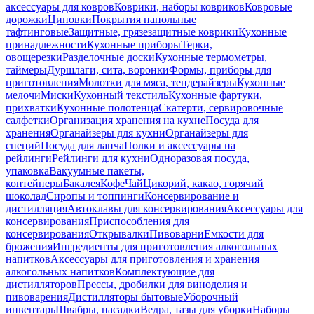
аксессуары для ковров
Коврики, наборы ковриков
Ковровые
дорожки
Циновки
Покрытия напольные
тафтинговые
Защитные, грязезащитные коврики
Кухонные
принадлежности
Кухонные приборы
Терки,
овощерезки
Разделочные доски
Кухонные термометры,
таймеры
Дуршлаги, сита, воронки
Формы, приборы для
приготовления
Молотки для мяса, тендерайзеры
Кухонные
мелочи
Миски
Кухонный текстиль
Кухонные фартуки,
прихватки
Кухонные полотенца
Скатерти, сервировочные
салфетки
Организация хранения на кухне
Посуда для
хранения
Органайзеры для кухни
Органайзеры для
специй
Посуда для ланча
Полки и аксессуары на
рейлинги
Рейлинги для кухни
Одноразовая посуда,
упаковка
Вакуумные пакеты,
контейнеры
Бакалея
Кофе
Чай
Цикорий, какао, горячий
шоколад
Сиропы и топпинги
Консервирование и
дистилляция
Автоклавы для консервирования
Аксессуары для
консервирования
Приспособления для
консервирования
Открывалки
Пивоварни
Емкости для
брожения
Ингредиенты для приготовления алкогольных
напитков
Аксессуары для приготовления и хранения
алкогольных напитков
Комплектующие для
дистилляторов
Прессы, дробилки для виноделия и
пивоварения
Дистилляторы бытовые
Уборочный
инвентарь
Швабры, насадки
Ведра, тазы для уборки
Наборы