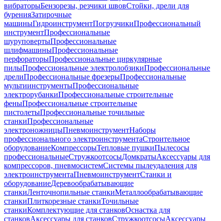
вибраторы
Бензорезы, резчики швов
Стойки, дрели для
бурения
Затирочные
машины
Гидроинструмент
Погрузчики
Профессиональный
инструмент
Профессиональные
шуруповерты
Профессиональные
шлифмашины
Профессиональные
перфораторы
Профессиональные циркулярные
пилы
Профессиональные электролобзики
Профессиональные
дрели
Профессиональные фрезеры
Профессиональные
мультиинструменты
Профессиональные
электрорубанки
Профессиональные строительные
фены
Профессиональные строительные
пистолеты
Профессиональные точильные
станки
Профессиональные
электроножницы
Пневмоинструмент
Наборы
профессионального электроинструмента
Строительное
оборудование
Компрессоры
Тепловые пушки
Пылесосы
профессиональные
Стружкоотсосы
Домкраты
Аксессуары для
компрессоров, пневмосистем
Системы пылеудаления для
электроинструмента
Пневмоинструмент
Станки и
оборудование
Деревообрабатывающие
станки
Ленточнопильные станки
Металлообрабатывающие
станки
Плиткорезные станки
Точильные
станки
Комплектующие для станков
Оснастка для
станков
Аксессуары для станков
Стружкоотсосы
Аксессуары