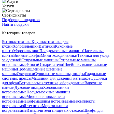
Услуги
Сертификаты
Подборщик подарков
Найти подарки
Категории товаров
Бытовая техника
Крупная техника для
кухни
Холодильники
Вытяжки
Кухонные
плиты
Морозильники
Посудомоечные машины
Настольные
плиты
Винные шкафы
Мини-холодильники
Техника для ухода
за одеждой
Стиральные машины
Стиральные машины
встраиваемые
Утюги
Отпариватели
Швейные, вышивальные
машины
Промышленные швейные
машины
Оверлоки
Сушильные машины, шкафы
Гладильные
системы, прессы
Машинки для удаления катышков
Сушилки
для обуви
Встраиваемая техника, оборудование
Варочные
панели
Духовые шкафы
Холодильники
встраиваемые
Посудомоечные машины
встраиваемые
Микроволновые печи
встраиваемые
Кофемашины встраиваемые
Комплекты
встраиваемой техники
Морозильники
встраиваемые
Измельчители пищевых отходов
Шкафы для