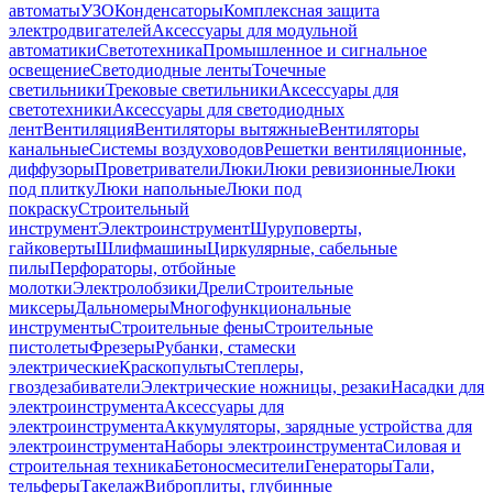
автоматы
УЗО
Конденсаторы
Комплексная защита
электродвигателей
Аксессуары для модульной
автоматики
Светотехника
Промышленное и сигнальное
освещение
Светодиодные ленты
Точечные
светильники
Трековые светильники
Аксессуары для
светотехники
Аксессуары для светодиодных
лент
Вентиляция
Вентиляторы вытяжные
Вентиляторы
канальные
Системы воздуховодов
Решетки вентиляционные,
диффузоры
Проветриватели
Люки
Люки ревизионные
Люки
под плитку
Люки напольные
Люки под
покраску
Строительный
инструмент
Электроинструмент
Шуруповерты,
гайковерты
Шлифмашины
Циркулярные, сабельные
пилы
Перфораторы, отбойные
молотки
Электролобзики
Дрели
Строительные
миксеры
Дальномеры
Многофункциональные
инструменты
Строительные фены
Строительные
пистолеты
Фрезеры
Рубанки, стамески
электрические
Краскопульты
Степлеры,
гвоздезабиватели
Электрические ножницы, резаки
Насадки для
электроинструмента
Аксессуары для
электроинструмента
Аккумуляторы, зарядные устройства для
электроинструмента
Наборы электроинструмента
Силовая и
строительная техника
Бетоносмесители
Генераторы
Тали,
тельферы
Такелаж
Виброплиты, глубинные