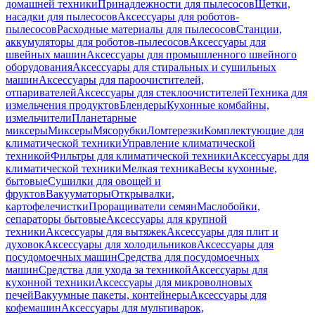
домашней техники
Принадлежности для пылесосов
Щетки,
насадки для пылесосов
Аксессуары для роботов-
пылесосов
Расходные материалы для пылесосов
Станции,
аккумуляторы для роботов-пылесосов
Аксессуары для
швейных машин
Аксессуары для промышленного швейного
оборудования
Аксессуары для стиральных и сушильных
машин
Аксессуары для пароочистителей,
отпаривателей
Аксессуары для стеклоочистителей
Техника для
измельчения продуктов
Блендеры
Кухонные комбайны,
измельчители
Планетарные
миксеры
Миксеры
Мясорубки
Ломтерезки
Комплектующие для
климатической техники
Управление климатической
техникой
Фильтры для климатической техники
Аксессуары для
климатической техники
Мелкая техника
Весы кухонные,
бытовые
Сушилки для овощей и
фруктов
Вакууматоры
Открывалки,
картофелечистки
Проращиватели семян
Маслобойки,
сепараторы бытовые
Аксессуары для крупной
техники
Аксессуары для вытяжек
Аксессуары для плит и
духовок
Аксессуары для холодильников
Аксессуары для
посудомоечных машин
Средства для посудомоечных
машин
Средства для ухода за техникой
Аксессуары для
кухонной техники
Аксессуары для микроволновых
печей
Вакуумные пакеты, контейнеры
Аксессуары для
кофемашин
Аксессуары для мультиварок,