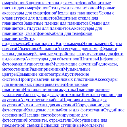
смартфонов
Защитные стекла для смартфонов
Защитные
пленки для смартфонов
Стилусы для смартфонов
Игровые
аксессуары для смартфонов
Чехлы для планшетов
Чехлы с
клавиатурой для планшетов
Защитные стекла для
планшетов
Защитные пленки для планшетов
Сумки для
планшетов
Стилусы для планшетов
Аксессуары для
планшетов, смартфонов
Кабели для телефонов,
планшетов
Фото,
видеосъемка
Фотоаппараты
Видеокамеры
Экшн-камеры
Карты
памяти
Объективы
Вспышки
Аксессуары для камер
Сумки и
чехлы для камер
Зарядные устройства, аккумуляторы для фото,
видеокамер
Аксессуары для объективов
Штативы
Цифровые
фоторамки
Аудиотехника
Мультимедиа акустика
Радиочасы,
метеостанции
Радиоприемники
Музыкальные
центры
Домашние кинотеатры
Акустические
системы
Проигрыватели виниловых пластинок
Аксессуары
для виниловых проигрывателей
Виниловые
пластинки
Инсталляционная акустика
Трансляционные
усилители
Аксессуары для аудиотехники
Комплектующие для
акустики
Акустические кабели
Подставки, стойки для
акустики
Сумки, чехлы для акустики
Оборудование для
фотостудии
Кольцевые лампы
Фоны для фотостудии
Студийное
освещение
Насадки светоформирующие для
фотостудии
Фотозонты, отражатели
Оборудование для
предметной съемки
Вспышки студийные
Комплекты