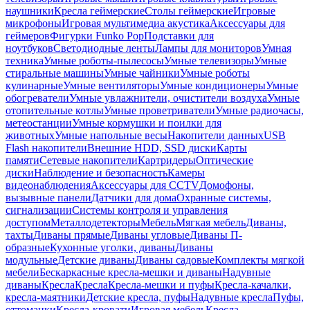
наушники
Кресла геймерские
Столы геймерские
Игровые
микрофоны
Игровая мультимедиа акустика
Аксессуары для
геймеров
Фигурки Funko Pop
Подставки для
ноутбуков
Светодиодные ленты
Лампы для мониторов
Умная
техника
Умные роботы-пылесосы
Умные телевизоры
Умные
стиральные машины
Умные чайники
Умные роботы
кулинарные
Умные вентиляторы
Умные кондиционеры
Умные
обогреватели
Умные увлажнители, очистители воздуха
Умные
отопительные котлы
Умные проветриватели
Умные радиочасы,
метеостанции
Умные кормушки и поилки для
животных
Умные напольные весы
Накопители данных
USB
Flash накопители
Внешние HDD, SSD диски
Карты
памяти
Сетевые накопители
Картридеры
Оптические
диски
Наблюдение и безопасность
Камеры
видеонаблюдения
Аксессуары для CCTV
Домофоны,
вызывные панели
Датчики для дома
Охранные системы,
сигнализации
Системы контроля и управления
доступом
Металлодетекторы
Мебель
Мягкая мебель
Диваны,
тахты
Диваны прямые
Диваны угловые
Диваны П-
образные
Кухонные уголки, диваны
Диваны
модульные
Детские диваны
Диваны садовые
Комплекты мягкой
мебели
Бескаркасные кресла-мешки и диваны
Надувные
диваны
Кресла
Кресла
Кресла-мешки и пуфы
Кресла-качалки,
кресла-маятники
Детские кресла, пуфы
Надувные кресла
Пуфы,
оттоманки
Кресла-кровати
Игровая мебель
Кресла