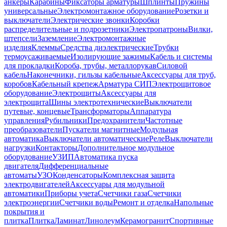
анкеры
Карабины
Фиксаторы арматуры
Шплинты
Пружины
универсальные
Электромонтажное оборудование
Розетки и
выключатели
Электрические звонки
Коробки
распределительные и подрозетники
Электропатроны
Вилки,
штепсели
Заземление
Электромонтажные
изделия
Клеммы
Средства диэлектрические
Трубки
термоусаживаемые
Изолирующие зажимы
Кабель и системы
для прокладки
Короба, трубы, металлорукав
Силовой
кабель
Наконечники, гильзы кабельные
Аксессуары для труб,
коробов
Кабельный крепеж
Арматура СИП
Электрощитовое
оборудование
Электрощиты
Аксессуары для
электрощита
Шины электротехнические
Выключатели
путевые, концевые
Трансформаторы
Аппаратура
управления
Рубильники
Предохранители
Частотные
преобразователи
Пускатели магнитные
Модульная
автоматика
Выключатели автоматические
Реле
Выключатели
нагрузки
Контакторы
Дополнительное модульное
оборудование
УЗИП
Автоматика пуска
двигателя
Дифференциальные
автоматы
УЗО
Конденсаторы
Комплексная защита
электродвигателей
Аксессуары для модульной
автоматики
Приборы учета
Счетчики газа
Счетчики
электроэнергии
Счетчики воды
Ремонт и отделка
Напольные
покрытия и
плитка
Плитка
Ламинат
Линолеум
Керамогранит
Спортивные