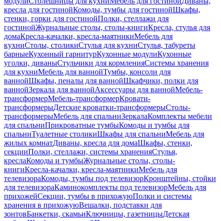
модули
Столешницы для кухни
Мебель для гостиной
Диваны,
кресла для гостиной
Комоды, тумбы для гостиной
Шкафы,
стенки, горки для гостиной
Полки, стеллажи для
гостиной
Журнальные столы, столы-книги
Кресла, стулья для
дома
Кресла-качалки, кресла-маятники
Мебель для
кухни
Столы, столики
Стулья для кухни
Стулья, табуреты
барные
Кухонный гарнитур
Кухонные модули
Кухонные
уголки, диваны
Стульчики для кормления
Системы хранения
для кухни
Мебель для ванной
Тумбы, консоли для
ванной
Шкафы, пеналы для ванной
Шкафчики, полки для
ванной
Зеркала для ванной
Аксессуары для ванной
Мебель-
трансформер
Мебель-трансформер
Кровати-
трансформеры
Детские кроватки-трансформеры
Столы-
трансформеры
Мебель для спальни
Зеркала
Комплекты мебели
для спальни
Прикроватные тумбы
Комоды и тумбы для
спальни
Туалетные столики
Шкафы для спальни
Мебель для
жилых комнат
Диваны, кресла для дома
Шкафы, стенки,
секции
Полки, стеллажи, системы хранения
Стулья,
кресла
Комоды и тумбы
Журнальные столы, столы-
книги
Кресла-качалки, кресла-маятники
Мебель для
телевизора
Комоды, тумбы под телевизор
Кронштейны, стойки
для телевизора
Каминокомплекты под телевизор
Мебель для
прихожей
Секции, тумбы в прихожую
Полки и системы
хранения в прихожую
Вешалки, подставки для
зонтов
Банкетки, скамьи
Ключницы, газетницы
Детская