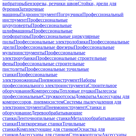
вибраторы
Бензорезы, резчики швов
Стойки, дрели для
бурения
Затирочные
машины
Гидроинструмент
Погрузчики
Профессиональный
инструмент
Профессиональные
шуруповерты
Профессиональные
шлифмашины
Профессиональные
перфораторы
Профессиональные циркулярные
пилы
Профессиональные электролобзики
Профессиональные
дрели
Профессиональные фрезеры
Профессиональные
мультиинструменты
Профессиональные
электрорубанки
Профессиональные строительные
фены
Профессиональные строительные
пистолеты
Профессиональные точильные
станки
Профессиональные
электроножницы
Пневмоинструмент
Наборы
профессионального электроинструмента
Строительное
оборудование
Компрессоры
Тепловые пушки
Пылесосы
профессиональные
Стружкоотсосы
Домкраты
Аксессуары для
компрессоров, пневмосистем
Системы пылеудаления для
электроинструмента
Пневмоинструмент
Станки и
оборудование
Деревообрабатывающие
станки
Ленточнопильные станки
Металлообрабатывающие
станки
Плиткорезные станки
Точильные
станки
Комплектующие для станков
Оснастка для
станков
Аксессуары для станков
Стружкоотсосы
Аксессуары