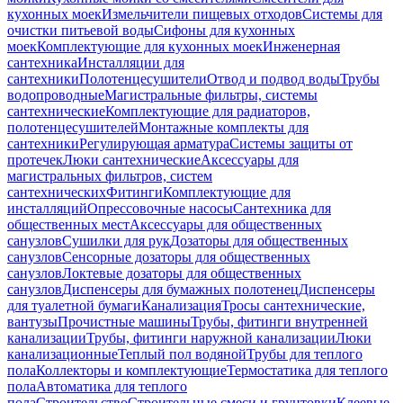
кухонных моек
Измельчители пищевых отходов
Системы для
очистки питьевой воды
Сифоны для кухонных
моек
Комплектующие для кухонных моек
Инженерная
сантехника
Инсталляции для
сантехники
Полотенцесушители
Отвод и подвод воды
Трубы
водопроводные
Магистральные фильтры, системы
сантехнические
Комплектующие для радиаторов,
полотенцесушителей
Монтажные комплекты для
сантехники
Регулирующая арматура
Системы защиты от
протечек
Люки сантехнические
Аксессуары для
магистральных фильтров, систем
сантехнических
Фитинги
Комплектующие для
инсталляций
Опрессовочные насосы
Сантехника для
общественных мест
Аксессуары для общественных
санузлов
Сушилки для рук
Дозаторы для общественных
санузлов
Сенсорные дозаторы для общественных
санузлов
Локтевые дозаторы для общественных
санузлов
Диспенсеры для бумажных полотенец
Диспенсеры
для туалетной бумаги
Канализация
Тросы сантехнические,
вантузы
Прочистные машины
Трубы, фитинги внутренней
канализации
Трубы, фитинги наружной канализации
Люки
канализационные
Теплый пол водяной
Трубы для теплого
пола
Коллекторы и комплектующие
Термостатика для теплого
пола
Автоматика для теплого
пола
Строительство
Строительные смеси и грунтовки
Клеевые