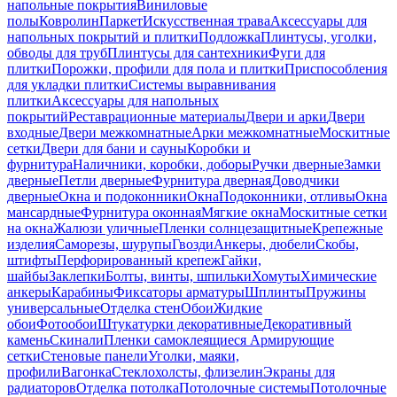
напольные покрытия
Виниловые
полы
Ковролин
Паркет
Искусственная трава
Аксессуары для
напольных покрытий и плитки
Подложка
Плинтусы, уголки,
обводы для труб
Плинтусы для сантехники
Фуги для
плитки
Порожки, профили для пола и плитки
Приспособления
для укладки плитки
Системы выравнивания
плитки
Аксессуары для напольных
покрытий
Реставрационные материалы
Двери и арки
Двери
входные
Двери межкомнатные
Арки межкомнатные
Москитные
сетки
Двери для бани и сауны
Коробки и
фурнитура
Наличники, коробки, доборы
Ручки дверные
Замки
дверные
Петли дверные
Фурнитура дверная
Доводчики
дверные
Окна и подоконники
Окна
Подоконники, отливы
Окна
мансардные
Фурнитура оконная
Мягкие окна
Москитные сетки
на окна
Жалюзи уличные
Пленки солнцезащитные
Крепежные
изделия
Саморезы, шурупы
Гвозди
Анкеры, дюбели
Скобы,
штифты
Перфорированный крепеж
Гайки,
шайбы
Заклепки
Болты, винты, шпильки
Хомуты
Химические
анкеры
Карабины
Фиксаторы арматуры
Шплинты
Пружины
универсальные
Отделка стен
Обои
Жидкие
обои
Фотообои
Штукатурки декоративные
Декоративный
камень
Скинали
Пленки самоклеящиеся
Армирующие
сетки
Стеновые панели
Уголки, маяки,
профили
Вагонка
Стеклохолсты, флизелин
Экраны для
радиаторов
Отделка потолка
Потолочные системы
Потолочные