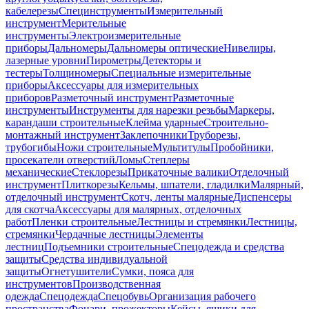
кабелерезы
Специнструменты
Измерительный
инструмент
Мерительные
инструменты
Электроизмерительные
приборы
Дальномеры
Дальномеры оптические
Нивелиры,
лазерные уровни
Пирометры
Детекторы и
тестеры
Толщиномеры
Специальные измерительные
приборы
Аксессуары для измерительных
приборов
Разметочный инструмент
Разметочные
инструменты
Инструменты для нарезки резьбы
Маркеры,
карандаши строительные
Клейма ударные
Строительно-
монтажный инструмент
Заклепочники
Труборезы,
трубогибы
Ножи строительные
Мультитулы
Пробойники,
просекатели отверстий
Ломы
Степлеры
механические
Стеклорезы
Прикаточные валики
Отделочный
инструмент
Плиткорезы
Кельмы, шпатели, гладилки
Малярный,
отделочный инструмент
Скотч, ленты малярные
Диспенсеры
для скотча
Аксессуары для малярных, отделочных
работ
Пленки строительные
Лестницы и стремянки
Лестницы,
стремянки
Чердачные лестницы
Элементы
лестниц
Подъемники строительные
Спецодежда и средства
защиты
Средства индивидуальной
защиты
Огнетушители
Сумки, пояса для
инструментов
Производственная
одежда
Спецодежда
Спецобувь
Организация рабочего
пространства
Фонари, прожекторы
Кейсы, ящики для