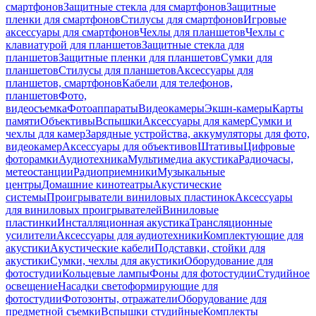
смартфонов
Защитные стекла для смартфонов
Защитные
пленки для смартфонов
Стилусы для смартфонов
Игровые
аксессуары для смартфонов
Чехлы для планшетов
Чехлы с
клавиатурой для планшетов
Защитные стекла для
планшетов
Защитные пленки для планшетов
Сумки для
планшетов
Стилусы для планшетов
Аксессуары для
планшетов, смартфонов
Кабели для телефонов,
планшетов
Фото,
видеосъемка
Фотоаппараты
Видеокамеры
Экшн-камеры
Карты
памяти
Объективы
Вспышки
Аксессуары для камер
Сумки и
чехлы для камер
Зарядные устройства, аккумуляторы для фото,
видеокамер
Аксессуары для объективов
Штативы
Цифровые
фоторамки
Аудиотехника
Мультимедиа акустика
Радиочасы,
метеостанции
Радиоприемники
Музыкальные
центры
Домашние кинотеатры
Акустические
системы
Проигрыватели виниловых пластинок
Аксессуары
для виниловых проигрывателей
Виниловые
пластинки
Инсталляционная акустика
Трансляционные
усилители
Аксессуары для аудиотехники
Комплектующие для
акустики
Акустические кабели
Подставки, стойки для
акустики
Сумки, чехлы для акустики
Оборудование для
фотостудии
Кольцевые лампы
Фоны для фотостудии
Студийное
освещение
Насадки светоформирующие для
фотостудии
Фотозонты, отражатели
Оборудование для
предметной съемки
Вспышки студийные
Комплекты