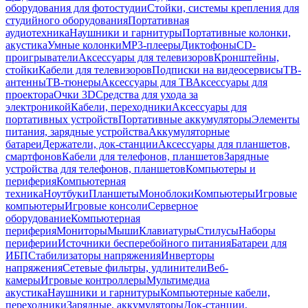
оборудования для фотостудии
Стойки, системы крепления для
студийного оборудования
Портативная
аудиотехника
Наушники и гарнитуры
Портативные колонки,
акустика
Умные колонки
MP3-плееры
Диктофоны
CD-
проигрыватели
Аксессуары для телевизоров
Кронштейны,
стойки
Кабели для телевизоров
Подписки на видеосервисы
ТВ-
антенны
ТВ-тюнеры
Аксессуары для ТВ
Аксессуары для
проектора
Очки 3D
Средства для ухода за
электроникой
Кабели, переходники
Аксессуары для
портативных устройств
Портативные аккумуляторы
Элементы
питания, зарядные устройства
Аккумуляторные
батареи
Держатели, док-станции
Аксессуары для планшетов,
смартфонов
Кабели для телефонов, планшетов
Зарядные
устройства для телефонов, планшетов
Компьютеры и
периферия
Компьютерная
техника
Ноутбуки
Планшеты
Моноблоки
Компьютеры
Игровые
компьютеры
Игровые консоли
Серверное
оборудование
Компьютерная
периферия
Мониторы
Мыши
Клавиатуры
Стилусы
Наборы
периферии
Источники бесперебойного питания
Батареи для
ИБП
Стабилизаторы напряжения
Инверторы
напряжения
Сетевые фильтры, удлинители
Веб-
камеры
Игровые контроллеры
Мультимедиа
акустика
Наушники и гарнитуры
Компьютерные кабели,
переходники
Зарядные, аккумуляторы
Док-станции,