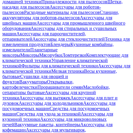
домашней техники
Принадлежности для пылесосов
Щетки,
насадки для пылесосов
Аксессуары для роботов-
пылесосов
Расходные материалы для пылесосов
Станции,
аккумуляторы для роботов-пылесосов
Аксессуары для
швейных машин
Аксессуары для промышленного швейного
оборудования
Аксессуары для стиральных и сушильных
машин
Аксессуары для пароочистителей,
отпаривателей
Аксессуары для стеклоочистителей
Техника для
измельчения продуктов
Блендеры
Кухонные комбайны,
измельчители
Планетарные
миксеры
Миксеры
Мясорубки
Ломтерезки
Комплектующие для
климатической техники
Управление климатической
техникой
Фильтры для климатической техники
Аксессуары для
климатической техники
Мелкая техника
Весы кухонные,
бытовые
Сушилки для овощей и
фруктов
Вакууматоры
Открывалки,
картофелечистки
Проращиватели семян
Маслобойки,
сепараторы бытовые
Аксессуары для крупной
техники
Аксессуары для вытяжек
Аксессуары для плит и
духовок
Аксессуары для холодильников
Аксессуары для
посудомоечных машин
Средства для посудомоечных
машин
Средства для ухода за техникой
Аксессуары для
кухонной техники
Аксессуары для микроволновых
печей
Вакуумные пакеты, контейнеры
Аксессуары для
кофемашин
Аксессуары для мультиварок,