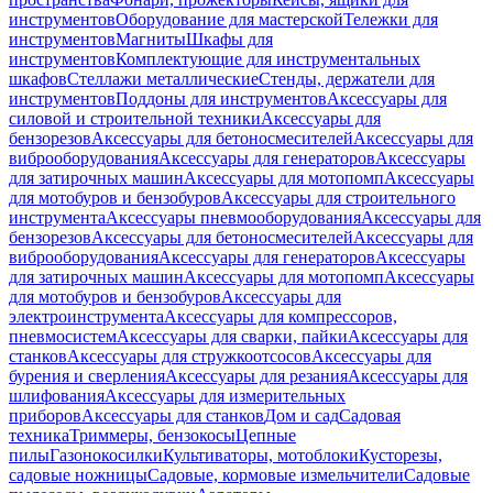
инструментов
Оборудование для мастерской
Тележки для
инструментов
Магниты
Шкафы для
инструментов
Комплектующие для инструментальных
шкафов
Стеллажи металлические
Стенды, держатели для
инструментов
Поддоны для инструментов
Аксессуары для
силовой и строительной техники
Аксессуары для
бензорезов
Аксессуары для бетоносмесителей
Аксессуары для
виброоборудования
Аксессуары для генераторов
Аксессуары
для затирочных машин
Аксессуары для мотопомп
Аксессуары
для мотобуров и бензобуров
Аксессуары для строительного
инструмента
Аксессуары пневмооборудования
Аксессуары для
бензорезов
Аксессуары для бетоносмесителей
Аксессуары для
виброоборудования
Аксессуары для генераторов
Аксессуары
для затирочных машин
Аксессуары для мотопомп
Аксессуары
для мотобуров и бензобуров
Аксессуары для
электроинструмента
Аксессуары для компрессоров,
пневмосистем
Аксессуары для сварки, пайки
Аксессуары для
станков
Аксессуары для стружкоотсосов
Аксессуары для
бурения и сверления
Аксессуары для резания
Аксессуары для
шлифования
Аксессуары для измерительных
приборов
Аксессуары для станков
Дом и сад
Садовая
техника
Триммеры, бензокосы
Цепные
пилы
Газонокосилки
Культиваторы, мотоблоки
Кусторезы,
садовые ножницы
Садовые, кормовые измельчители
Садовые