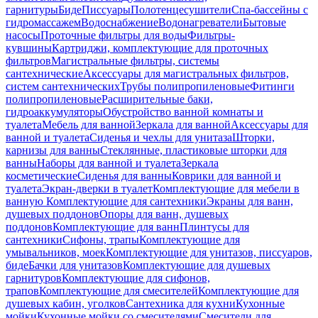
гарнитуры
Биде
Писсуары
Полотенцесушители
Спа-бассейны с
гидромассажем
Водоснабжение
Водонагреватели
Бытовые
насосы
Проточные фильтры для воды
Фильтры-
кувшины
Картриджи, комплектующие для проточных
фильтров
Магистральные фильтры, системы
сантехнические
Аксессуары для магистральных фильтров,
систем сантехнических
Трубы полипропиленовые
Фитинги
полипропиленовые
Расширительные баки,
гидроаккумуляторы
Обустройство ванной комнаты и
туалета
Мебель для ванной
Зеркала для ванной
Аксессуары для
ванной и туалета
Сиденья и чехлы для унитаза
Шторки,
карнизы для ванны
Стеклянные, пластиковые шторки для
ванны
Наборы для ванной и туалета
Зеркала
косметические
Сиденья для ванны
Коврики для ванной и
туалета
Экран-дверки в туалет
Комплектующие для мебели в
ванную
Комплектующие для сантехники
Экраны для ванн,
душевых поддонов
Опоры для ванн, душевых
поддонов
Комплектующие для ванн
Плинтусы для
сантехники
Сифоны, трапы
Комплектующие для
умывальников, моек
Комплектующие для унитазов, писсуаров,
биде
Бачки для унитазов
Комплектующие для душевых
гарнитуров
Комплектующие для сифонов,
трапов
Комплектующие для смесителей
Комплектующие для
душевых кабин, уголков
Сантехника для кухни
Кухонные
мойки
Кухонные мойки со смесителями
Смесители для