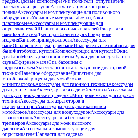
грядки
Садовые компостеры
Уничтожители, отпугиватели
насекомых и грызунов
Автоматизация и контроль
полива
Аксессуары и комплектующие для поливочного
оборудования
Укрывные материалы
Бочки, баки
пластиковые
Аксессуары и комплектующие для
опрыскивателей
Шланги для опрыскивателей
Товары для
бани
Бани
Сауны
Двери для бани и сауны
Бондарные
изделия
Банные принадлежности
Аксессуары для
бани
Оснащение и декор для бани
Измерительные приборы для
бани
Фитобочки, купели
Комплектующие для купелей
Окна
для бани
Мебель для бани и сауны
Ручки дверные для бани и
сауны
Эфирные масла
Спа-бассейны с
гидромассажем
Аксессуары и комплектующие для садовой
техники
Навесное оборудование
Двигатели для
мотоблоков
Прицепы для мотоблоков,
минитракторов
Аксессуары для газонной техники
Аксессуары
для цепных пил
Аксессуары для садовой техники
Аксессуары
для кусторезов, ножниц садовых
Моторные масла для садовой
техники
Аксессуары для аэратоторов и
скарификаторов
Аксессуары для культиваторов и
мотоблоков
Аксессуары для воздуходувок
Аксессуары для
газонокосилок
Аксессуары для бензокос и
триммеров
Аксессуары для моек высокого
давления
Аксессуары и комплектующие для
опрыскивателей
Запчасти для садовых