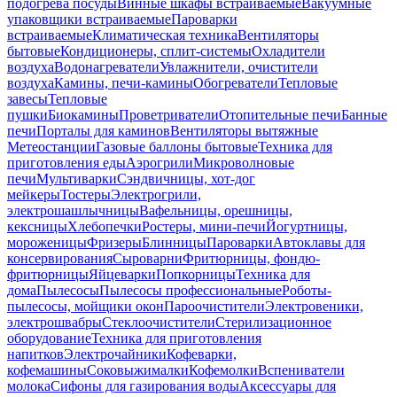
подогрева посуды
Винные шкафы встраиваемые
Вакуумные
упаковщики встраиваемые
Пароварки
встраиваемые
Климатическая техника
Вентиляторы
бытовые
Кондиционеры, сплит-системы
Охладители
воздуха
Водонагреватели
Увлажнители, очистители
воздуха
Камины, печи-камины
Обогреватели
Тепловые
завесы
Тепловые
пушки
Биокамины
Проветриватели
Отопительные печи
Банные
печи
Порталы для каминов
Вентиляторы вытяжные
Метеостанции
Газовые баллоны бытовые
Техника для
приготовления еды
Аэрогрили
Микроволновые
печи
Мультиварки
Сэндвичницы, хот-дог
мейкеры
Тостеры
Электрогрили,
электрошашлычницы
Вафельницы, орешницы,
кексницы
Хлебопечки
Ростеры, мини-печи
Йогуртницы,
мороженицы
Фризеры
Блинницы
Пароварки
Автоклавы для
консервирования
Сыроварни
Фритюрницы, фондю-
фритюрницы
Яйцеварки
Попкорницы
Техника для
дома
Пылесосы
Пылесосы профессиональные
Роботы-
пылесосы, мойщики окон
Пароочистители
Электровеники,
электрошвабры
Стеклоочистители
Стерилизационное
оборудование
Техника для приготовления
напитков
Электрочайники
Кофеварки,
кофемашины
Соковыжималки
Кофемолки
Вспениватели
молока
Сифоны для газирования воды
Аксессуары для