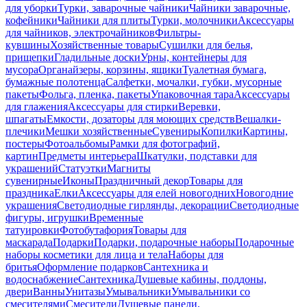
для уборки
Турки, заварочные чайники
Чайники заварочные,
кофейники
Чайники для плиты
Турки, молочники
Аксессуары
для чайников, электрочайников
Фильтры-
кувшины
Хозяйственные товары
Сушилки для белья,
прищепки
Гладильные доски
Урны, контейнеры для
мусора
Органайзеры, корзины, ящики
Туалетная бумага,
бумажные полотенца
Салфетки, мочалки, губки, мусорные
пакеты
Фольга, пленка, пакеты
Упаковочная тара
Аксессуары
для глажения
Аксессуары для стирки
Веревки,
шпагаты
Емкости, дозаторы для моющих средств
Вешалки-
плечики
Мешки хозяйственные
Сувениры
Копилки
Картины,
постеры
Фотоальбомы
Рамки для фотографий,
картин
Предметы интерьера
Шкатулки, подставки для
украшений
Статуэтки
Магниты
сувенирные
Иконы
Праздничный декор
Товары для
праздника
Елки
Аксессуары для елей новогодних
Новогодние
украшения
Светодиодные гирлянды, декорации
Светодиодные
фигуры, игрушки
Временные
татуировки
Фотобутафория
Товары для
маскарада
Подарки
Подарки, подарочные наборы
Подарочные
наборы косметики для лица и тела
Наборы для
бритья
Оформление подарков
Сантехника и
водоснабжение
Сантехника
Душевые кабины, поддоны,
двери
Ванны
Унитазы
Умывальники
Умывальники со
смесителями
Смесители
Душевые панели,