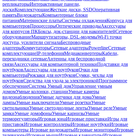
репликаторы
Интерактивные панели,
доски
Комплектующие
Жесткие диски, SSD
Оперативная
память
Видеокарты
Компьютерные блоки
питания
Материнские платы
Системы охлаждения
Корпуса для
компьютеров
Процессоры
Оптические приводы
Аксессуары
для корпусов ПК
Боксы, док-станции для накопителей
Сетевое
оборудование
Маршрутизаторы, DSL-модемы
Wi-Fi точки
доступа, усилители сигнала
Беспроводные
адаптеры
Коммутаторы
Сетевые адаптеры
Powerline
Сетевые
комплектующие
IP-телефония
Медиаконвертеры
Кабели,
переходники сетевые
Антенны для беспроводной
связи
Аксессуары для компьютерной техники
Подставки для
ноутбуков
Аксессуары для ноутбуков
Очки для
компьютера
Рюкзаки для ноутбуков
Сумки, чехлы для
ноутбуков
Средства для ухода за электроникой
Программное
обеспечение
Система Умный дом
Управление умным
домом
Умные колонки, станции
Умные камеры
видеонаблюдения
Умные датчики для дома
Умные
лампы
Умные выключатели
Умные розетки
Умные
светильники
Умные светодиодные ленты
Умные реле
Умные
замки
Умные домофоны
Умные карнизы
Умные
терморегуляторы
Игровая зона
Игровые приставки
Игры для
приставок
Игровые контроллеры
Игровые ноутбуки
Игровые
компьютеры
Игровые видеокарты
Игровые мониторы
Игровые
телевизоры
Игровые мыши
Игровые клавиатуры
Игровые