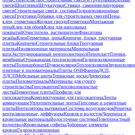
смеси
Шпатлевки
Штукатурки
Стяжки, самонивелирующие
смеси
Строительные смеси, составы
Гидроизоляционные
смеси
Грунтовки
Добавки для строительных смесей
Пены,
клеи, герметики
Жидкие гвозди
Герметики
Монтажная
пена
Клеи для обоев
Клеи для напольных
покрытий
Очистители, растворители
Фиксаторы
резьбы
Клеи
Герметики, пены
Кирпичи, блоки, тротуарная
плитка
Кирпичи
Строительные блоки
Тротуарная
плитка
Изоляционные материалы
Минеральная
вата
Экструдированный пенополистирол
Пенопласт
Пленки,
мембраны
Отражающая теплоизоляция
Гидроизоляционные
ленты
Поликарбонат
Шумоизоляция
Теплоизоляция
Звукоизоляц
плитные и пиломатериалы
Плиты OSB
Фанера
ДСП,
ЛДСП
Мебельные щиты
Террасные доски
Древесные
плиты
Пиломатериалы
Материалы для сухого
строительства
Гипсокартон
Гипсоволокнистые
листы
Цементные плиты
Профили для
гипсокартона
Комплектующие для гипсокартона
Ленты
армирующие
Уплотнительные ленты
Гипсовые и цементные
плиты
Вентиляторы вытяжные
Системы воздуховодов
Решетки
вентиляционные, диффузоры
Кровля и водосток
Черепица и
кровельные материалы
Водосточные системы
Поверхностный
водоотвод
Кровельные софиты
Доборные элементы
кровли
Гидроизоляционные