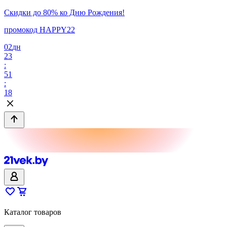
Скидки до 80% ко Дню Рождения!
промокод HAPPY22
02
дн
23
:
51
:
18
Каталог товаров