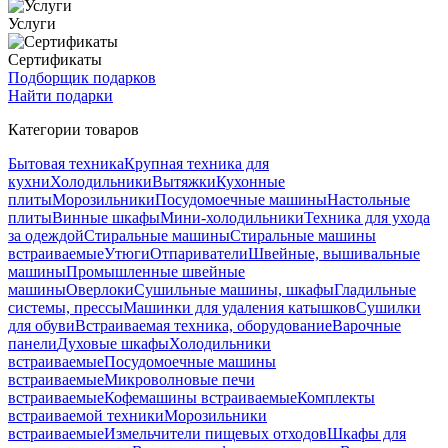
Услуги
Сертификаты
Подборщик подарков
Найти подарки
Категории товаров
Бытовая техника
Крупная техника для
кухни
Холодильники
Вытяжки
Кухонные
плиты
Морозильники
Посудомоечные машины
Настольные
плиты
Винные шкафы
Мини-холодильники
Техника для ухода
за одеждой
Стиральные машины
Стиральные машины
встраиваемые
Утюги
Отпариватели
Швейные, вышивальные
машины
Промышленные швейные
машины
Оверлоки
Сушильные машины, шкафы
Гладильные
системы, прессы
Машинки для удаления катышков
Сушилки
для обуви
Встраиваемая техника, оборудование
Варочные
панели
Духовые шкафы
Холодильники
встраиваемые
Посудомоечные машины
встраиваемые
Микроволновые печи
встраиваемые
Кофемашины встраиваемые
Комплекты
встраиваемой техники
Морозильники
встраиваемые
Измельчители пищевых отходов
Шкафы для