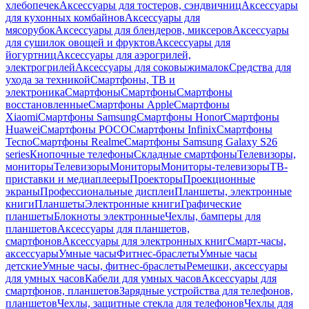
хлебопечек
Аксессуары для тостеров, сэндвичниц
Аксессуары
для кухонных комбайнов
Аксессуары для
мясорубок
Аксессуары для блендеров, миксеров
Аксессуары
для сушилок овощей и фруктов
Аксессуары для
йогуртниц
Аксессуары для аэрогрилей,
электрогрилей
Аксессуары для соковыжималок
Средства для
ухода за техникой
Смартфоны, ТВ и
электроника
Смартфоны
Смартфоны
Смартфоны
восстановленные
Смартфоны Apple
Смартфоны
Xiaomi
Смартфоны Samsung
Смартфоны Honor
Смартфоны
Huawei
Смартфоны POCO
Смартфоны Infinix
Смартфоны
Tecno
Смартфоны Realme
Смартфоны Samsung Galaxy S26
series
Кнопочные телефоны
Складные смартфоны
Телевизоры,
мониторы
Телевизоры
Мониторы
Мониторы-телевизоры
ТВ-
приставки и медиаплееры
Проекторы
Проекционные
экраны
Профессиональные дисплеи
Планшеты, электронные
книги
Планшеты
Электронные книги
Графические
планшеты
Блокноты электронные
Чехлы, бамперы для
планшетов
Аксессуары для планшетов,
смартфонов
Аксессуары для электронных книг
Смарт-часы,
аксессуары
Умные часы
Фитнес-браслеты
Умные часы
детские
Умные часы, фитнес-браслеты
Ремешки, аксессуары
для умных часов
Кабели для умных часов
Аксессуары для
смартфонов, планшетов
Зарядные устройства для телефонов,
планшетов
Чехлы, защитные стекла для телефонов
Чехлы для