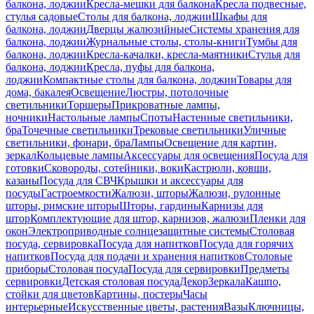
балкона, лоджии
Кресла-мешки для балкона
Кресла подвесные,
стулья садовые
Столы для балкона, лоджии
Шкафы для
балкона, лоджии
Дверцы жалюзийные
Системы хранения для
балкона, лоджии
Журнальные столы, столы-книги
Тумбы для
балкона, лоджии
Кресла-качалки, кресла-маятники
Стулья для
балкона, лоджии
Кресла, пуфы для балкона,
лоджии
Компактные столы для балкона, лоджии
Товары для
дома, бакалея
Освещение
Люстры, потолочные
светильники
Торшеры
Прикроватные лампы,
ночники
Настольные лампы
Споты
Настенные светильники,
бра
Точечные светильники
Трековые светильники
Уличные
светильники, фонари, бра
Лампы
Освещение для картин,
зеркал
Кольцевые лампы
Аксессуары для освещения
Посуда для
готовки
Сковороды, сотейники, воки
Кастрюли, ковши,
казаны
Посуда для СВЧ
Крышки и аксессуары для
посуды
Гастроемкости
Жалюзи, шторы
Жалюзи, рулонные
шторы, римские шторы
Шторы, гардины
Карнизы для
штор
Комплектующие для штор, карнизов, жалюзи
Пленки для
окон
Электроприводные солнцезащитные системы
Столовая
посуда, сервировка
Посуда для напитков
Посуда для горячих
напитков
Посуда для подачи и хранения напитков
Столовые
приборы
Столовая посуда
Посуда для сервировки
Предметы
сервировки
Детская столовая посуда
Декор
Зеркала
Кашпо,
стойки для цветов
Картины, постеры
Часы
интерьерные
Искусственные цветы, растения
Вазы
Ключницы,