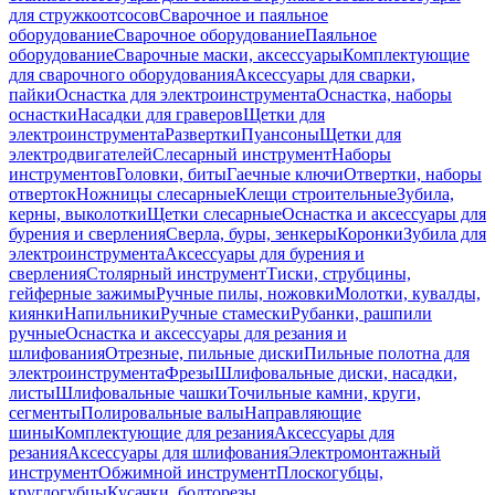
для стружкоотсосов
Сварочное и паяльное
оборудование
Сварочное оборудование
Паяльное
оборудование
Сварочные маски, аксессуары
Комплектующие
для сварочного оборудования
Аксессуары для сварки,
пайки
Оснастка для электроинструмента
Оснастка, наборы
оснастки
Насадки для граверов
Щетки для
электроинструмента
Развертки
Пуансоны
Щетки для
электродвигателей
Слесарный инструмент
Наборы
инструментов
Головки, биты
Гаечные ключи
Отвертки, наборы
отверток
Ножницы слесарные
Клещи строительные
Зубила,
керны, выколотки
Щетки слесарные
Оснастка и аксессуары для
бурения и сверления
Сверла, буры, зенкеры
Коронки
Зубила для
электроинструмента
Аксессуары для бурения и
сверления
Столярный инструмент
Тиски, струбцины,
гейферные зажимы
Ручные пилы, ножовки
Молотки, кувалды,
киянки
Напильники
Ручные стамески
Рубанки, рашпили
ручные
Оснастка и аксессуары для резания и
шлифования
Отрезные, пильные диски
Пильные полотна для
электроинструмента
Фрезы
Шлифовальные диски, насадки,
листы
Шлифовальные чашки
Точильные камни, круги,
сегменты
Полировальные валы
Направляющие
шины
Комплектующие для резания
Аксессуары для
резания
Аксессуары для шлифования
Электромонтажный
инструмент
Обжимной инструмент
Плоскогубцы,
круглогубцы
Кусачки, болторезы,