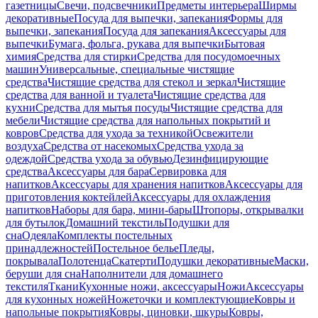
газетницы
Свечи, подсвечники
Предметы интерьера
Ширмы
декоративные
Посуда для выпечки, запекания
Формы для
выпечки, запекания
Посуда для запекания
Аксессуары для
выпечки
Бумага, фольга, рукава для выпечки
Бытовая
химия
Средства для стирки
Средства для посудомоечных
машин
Универсальные, специальные чистящие
средства
Чистящие средства для стекол и зеркал
Чистящие
средства для ванной и туалета
Чистящие средства для
кухни
Средства для мытья посуды
Чистящие средства для
мебели
Чистящие средства для напольных покрытий и
ковров
Средства для ухода за техникой
Освежители
воздуха
Средства от насекомых
Средства ухода за
одеждой
Средства ухода за обувью
Дезинфицирующие
средства
Аксессуары для бара
Сервировка для
напитков
Аксессуары для хранения напитков
Аксессуары для
приготовления коктейлей
Аксессуары для охлаждения
напитков
Наборы для бара, мини-бары
Штопоры, открывалки
для бутылок
Домашний текстиль
Подушки для
сна
Одеяла
Комплекты постельных
принадлежностей
Постельное белье
Пледы,
покрывала
Полотенца
Скатерти
Подушки декоративные
Маски,
беруши для сна
Наполнители для домашнего
текстиля
Ткани
Кухонные ножи, аксессуары
Ножи
Аксессуары
для кухонных ножей
Ножеточки и комплектующие
Ковры и
напольные покрытия
Ковры, циновки, шкуры
Ковры,