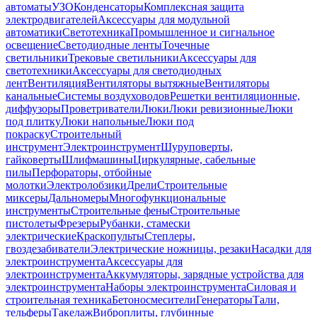
автоматы
УЗО
Конденсаторы
Комплексная защита
электродвигателей
Аксессуары для модульной
автоматики
Светотехника
Промышленное и сигнальное
освещение
Светодиодные ленты
Точечные
светильники
Трековые светильники
Аксессуары для
светотехники
Аксессуары для светодиодных
лент
Вентиляция
Вентиляторы вытяжные
Вентиляторы
канальные
Системы воздуховодов
Решетки вентиляционные,
диффузоры
Проветриватели
Люки
Люки ревизионные
Люки
под плитку
Люки напольные
Люки под
покраску
Строительный
инструмент
Электроинструмент
Шуруповерты,
гайковерты
Шлифмашины
Циркулярные, сабельные
пилы
Перфораторы, отбойные
молотки
Электролобзики
Дрели
Строительные
миксеры
Дальномеры
Многофункциональные
инструменты
Строительные фены
Строительные
пистолеты
Фрезеры
Рубанки, стамески
электрические
Краскопульты
Степлеры,
гвоздезабиватели
Электрические ножницы, резаки
Насадки для
электроинструмента
Аксессуары для
электроинструмента
Аккумуляторы, зарядные устройства для
электроинструмента
Наборы электроинструмента
Силовая и
строительная техника
Бетоносмесители
Генераторы
Тали,
тельферы
Такелаж
Виброплиты, глубинные