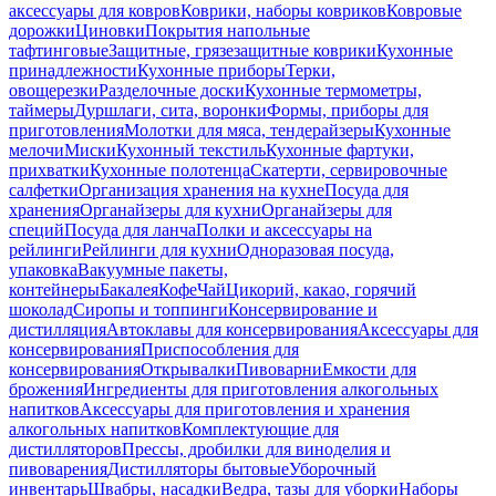
аксессуары для ковров
Коврики, наборы ковриков
Ковровые
дорожки
Циновки
Покрытия напольные
тафтинговые
Защитные, грязезащитные коврики
Кухонные
принадлежности
Кухонные приборы
Терки,
овощерезки
Разделочные доски
Кухонные термометры,
таймеры
Дуршлаги, сита, воронки
Формы, приборы для
приготовления
Молотки для мяса, тендерайзеры
Кухонные
мелочи
Миски
Кухонный текстиль
Кухонные фартуки,
прихватки
Кухонные полотенца
Скатерти, сервировочные
салфетки
Организация хранения на кухне
Посуда для
хранения
Органайзеры для кухни
Органайзеры для
специй
Посуда для ланча
Полки и аксессуары на
рейлинги
Рейлинги для кухни
Одноразовая посуда,
упаковка
Вакуумные пакеты,
контейнеры
Бакалея
Кофе
Чай
Цикорий, какао, горячий
шоколад
Сиропы и топпинги
Консервирование и
дистилляция
Автоклавы для консервирования
Аксессуары для
консервирования
Приспособления для
консервирования
Открывалки
Пивоварни
Емкости для
брожения
Ингредиенты для приготовления алкогольных
напитков
Аксессуары для приготовления и хранения
алкогольных напитков
Комплектующие для
дистилляторов
Прессы, дробилки для виноделия и
пивоварения
Дистилляторы бытовые
Уборочный
инвентарь
Швабры, насадки
Ведра, тазы для уборки
Наборы