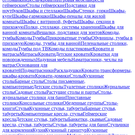
геймерские
Столы геймерские
Подставки для
ноутбуков
Шкафы и стеллажи
Шкафы
Стенки, горки
Шкафы-
купе
Шкафы-гармошки
Шкафы-пеналы для жилой
комнаты
Шкафы с витриной, буфеты
Шкафы, секции в
прихожую
Полки, стеллажи, системы хранения
Шкафы для
ванной комнаты
Вешалки, подставки для зонтов
Комоды,
тумбы
Комоды
Тумбы
Прикроватные тумбы
Обувницы, тумбы в
прихожую
Комоды, тумбы для ванной
Пеленальные столики,
комоды
Тумбы под ТВ
Комоды пластиковые
Кровати и
матрасы
Матрасы
Кровати
Детские кровати
Кроватки для
новорожденных
Надувная мебель
Наматрасники, чехлы на
матрас
Основания для
кроватей
Подматрасники
Раскладушки
Кровати-трансформеры,
шкафы-кровати
Кровати-домики
Столы
Кухонные
столы
Барные столы
Столы письменные,
компьютерные
Детские столы
Туалетные столики
Журнальные
столы
Садовые столы
Растущие столы и парты
Столы,
журнальные столики для бани
Приставные
столики
Консольные столики
Обеденные группы
Столы-
книги
Стулья
Кухонные стулья, табуреты
Барные стулья,
табуреты
Компьютерные кресла, стулья
Геймерские
кресла
Детские стулья, табуреты
Банкетки, скамьи
Садовые
кресла, стулья, табуреты
Стулья, табуреты для бани
Стульчики
для кормления
Кухня
Кухонный гарнитур
Кухонные