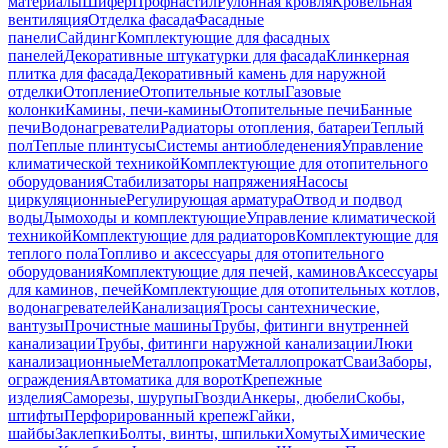
материалы
Шифер
Профнастил
Рулонная кровля
Кровельная
вентиляция
Отделка фасада
Фасадные
панели
Сайдинг
Комплектующие для фасадных
панелей
Декоративные штукатурки для фасада
Клинкерная
плитка для фасада
Декоративный камень для наружной
отделки
Отопление
Отопительные котлы
Газовые
колонки
Камины, печи-камины
Отопительные печи
Банные
печи
Водонагреватели
Радиаторы отопления, батареи
Теплый
пол
Теплые плинтусы
Системы антиобледенения
Управление
климатической техникой
Комплектующие для отопительного
оборудования
Стабилизаторы напряжения
Насосы
циркуляционные
Регулирующая арматура
Отвод и подвод
воды
Дымоходы и комплектующие
Управление климатической
техникой
Комплектующие для радиаторов
Комплектующие для
теплого пола
Топливо и аксессуары для отопительного
оборудования
Комплектующие для печей, каминов
Аксессуары
для каминов, печей
Комплектующие для отопительных котлов,
водонагревателей
Канализация
Тросы сантехнические,
вантузы
Прочистные машины
Трубы, фитинги внутренней
канализации
Трубы, фитинги наружной канализации
Люки
канализационные
Металлопрокат
Металлопрокат
Сваи
Заборы,
ограждения
Автоматика для ворот
Крепежные
изделия
Саморезы, шурупы
Гвозди
Анкеры, дюбели
Скобы,
штифты
Перфорированный крепеж
Гайки,
шайбы
Заклепки
Болты, винты, шпильки
Хомуты
Химические