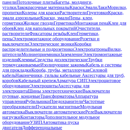
панели
Потолочные плиты
Багеты, молдинги,
уголки
Лакокрасочные материалы
Краски
Эмали
Лаки
Морилки,
пропитки
Колеры для краски
Растворители
Грунтовки
Краски,
эмали аэрозольные
Краски, эмали
Пены, клеи,
герметики
Жидкие гвозди
Герметики
Монтажная пена
Клеи для
обоев
Клеи для напольных покрытий
Очистители,
растворители
Фиксаторы резьбы
Клеи
Герметики,
пены
Электромонтажное оборудование
Розетки и
выключатели
Электрические звонки
Коробки
распределительные и подрозетники
Электропатроны
Вилки,
штепсели
Молниеприемники
Заземление
Электромонтажные
изделия
Клеммы
Средства диэлектрические
Трубки
термоусаживаемые
Изолирующие зажимы
Кабель и системы
для прокладки
Короба, трубы, металлорукав
Силовой
кабель
Наконечники, гильзы кабельные
Аксессуары для труб,
коробов
Кабельный крепеж
Арматура СИП
Электрощитовое
оборудование
Электрощиты
Аксессуары для
электрощита
Шины электротехнические
Выключатели
путевые, концевые
Трансформаторы
Аппаратура
управления
Рубильники
Предохранители
Частотные
преобразователи
Пускатели магнитные
Модульная
автоматика
Выключатели автоматические
Реле
Выключатели
нагрузки
Контакторы
Дополнительное модульное
оборудование
УЗИП
Автоматика пуска
двигателя
Дифференциальные