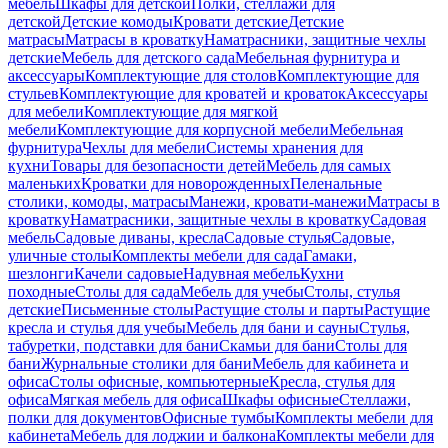
мебель
Шкафы для детской
Полки, стеллажи для
детской
Детские комоды
Кровати детские
Детские
матрасы
Матрасы в кроватку
Наматрасники, защитные чехлы
детские
Мебель для детского сада
Мебельная фурнитура и
аксессуары
Комплектующие для столов
Комплектующие для
стульев
Комплектующие для кроватей и кроваток
Аксессуары
для мебели
Комплектующие для мягкой
мебели
Комплектующие для корпусной мебели
Мебельная
фурнитура
Чехлы для мебели
Системы хранения для
кухни
Товары для безопасности детей
Мебель для самых
маленьких
Кроватки для новорожденных
Пеленальные
столики, комоды, матрасы
Манежи, кровати-манежи
Матрасы в
кроватку
Наматрасники, защитные чехлы в кроватку
Садовая
мебель
Садовые диваны, кресла
Садовые стулья
Садовые,
уличные столы
Комплекты мебели для сада
Гамаки,
шезлонги
Качели садовые
Надувная мебель
Кухни
походные
Столы для сада
Мебель для учебы
Столы, стулья
детские
Письменные столы
Растущие столы и парты
Растущие
кресла и стулья для учебы
Мебель для бани и сауны
Стулья,
табуретки, подставки для бани
Скамьи для бани
Столы для
бани
Журнальные столики для бани
Мебель для кабинета и
офиса
Столы офисные, компьютерные
Кресла, стулья для
офиса
Мягкая мебель для офиса
Шкафы офисные
Стеллажи,
полки для документов
Офисные тумбы
Комплекты мебели для
кабинета
Мебель для лоджии и балкона
Комплекты мебели для