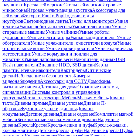
наушники
Кресла геймерские
Столы геймерские
Игровые
микрофоны
Игровая мультимедиа акустика
Аксессуары для
геймеров
Фигурки Funko Pop
Подставки для
ноутбуков
Светодиодные ленты
Лампы для мониторов
Умная
техника
Умные роботы-пылесосы
Умные телевизоры
Умные
стиральные машины
Умные чайники
Умные роботы
кулинарные
Умные вентиляторы
Умные кондиционеры
Умные
обогреватели
Умные увлажнители, очистители воздуха
Умные
отопительные котлы
Умные проветриватели
Умные радиочасы,
метеостанции
Умные кормушки и поилки для
животных
Умные напольные весы
Накопители данных
USB
Flash накопители
Внешние HDD, SSD диски
Карты
памяти
Сетевые накопители
Картридеры
Оптические
диски
Наблюдение и безопасность
Камеры
видеонаблюдения
Аксессуары для CCTV
Домофоны,
вызывные панели
Датчики для дома
Охранные системы,
сигнализации
Системы контроля и управления
доступом
Металлодетекторы
Мебель
Мягкая мебель
Диваны,
тахты
Диваны прямые
Диваны угловые
Диваны П-
образные
Кухонные уголки, диваны
Диваны
модульные
Детские диваны
Диваны садовые
Комплекты мягкой
мебели
Бескаркасные кресла-мешки и диваны
Надувные
диваны
Кресла
Кресла
Кресла-мешки и пуфы
Кресла-качалки,
кресла-маятники
Детские кресла, пуфы
Надувные кресла
Пуфы,
оттоманки
Кресла-кровати
Игровая мебель
Кресла