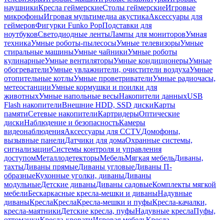
наушники
Кресла геймерские
Столы геймерские
Игровые
микрофоны
Игровая мультимедиа акустика
Аксессуары для
геймеров
Фигурки Funko Pop
Подставки для
ноутбуков
Светодиодные ленты
Лампы для мониторов
Умная
техника
Умные роботы-пылесосы
Умные телевизоры
Умные
стиральные машины
Умные чайники
Умные роботы
кулинарные
Умные вентиляторы
Умные кондиционеры
Умные
обогреватели
Умные увлажнители, очистители воздуха
Умные
отопительные котлы
Умные проветриватели
Умные радиочасы,
метеостанции
Умные кормушки и поилки для
животных
Умные напольные весы
Накопители данных
USB
Flash накопители
Внешние HDD, SSD диски
Карты
памяти
Сетевые накопители
Картридеры
Оптические
диски
Наблюдение и безопасность
Камеры
видеонаблюдения
Аксессуары для CCTV
Домофоны,
вызывные панели
Датчики для дома
Охранные системы,
сигнализации
Системы контроля и управления
доступом
Металлодетекторы
Мебель
Мягкая мебель
Диваны,
тахты
Диваны прямые
Диваны угловые
Диваны П-
образные
Кухонные уголки, диваны
Диваны
модульные
Детские диваны
Диваны садовые
Комплекты мягкой
мебели
Бескаркасные кресла-мешки и диваны
Надувные
диваны
Кресла
Кресла
Кресла-мешки и пуфы
Кресла-качалки,
кресла-маятники
Детские кресла, пуфы
Надувные кресла
Пуфы,
оттоманки
Кресла-кровати
Игровая мебель
Кресла