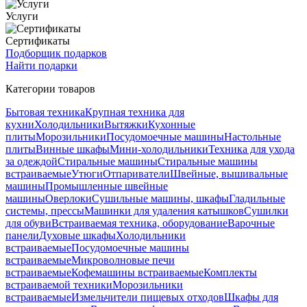
Услуги
Сертификаты
Подборщик подарков
Найти подарки
Категории товаров
Бытовая техника
Крупная техника для
кухни
Холодильники
Вытяжки
Кухонные
плиты
Морозильники
Посудомоечные машины
Настольные
плиты
Винные шкафы
Мини-холодильники
Техника для ухода
за одеждой
Стиральные машины
Стиральные машины
встраиваемые
Утюги
Отпариватели
Швейные, вышивальные
машины
Промышленные швейные
машины
Оверлоки
Сушильные машины, шкафы
Гладильные
системы, прессы
Машинки для удаления катышков
Сушилки
для обуви
Встраиваемая техника, оборудование
Варочные
панели
Духовые шкафы
Холодильники
встраиваемые
Посудомоечные машины
встраиваемые
Микроволновые печи
встраиваемые
Кофемашины встраиваемые
Комплекты
встраиваемой техники
Морозильники
встраиваемые
Измельчители пищевых отходов
Шкафы для