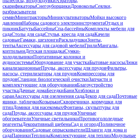
пылесосы, воздуходувки
Аэраторы,
скарификаторы
Снегоуборщики
Дровоколы
Сеялки,
разбрасыватели
семян
Минитракторы
Миникультиваторы
Мойки высокого
давления
Наборы садового электроинструмента
Отдых и
пикник
Батуты
Бассейны
Спа-бассейны
Комплекты мебели для
сада
Столы для сада
Стулья, кресла для сада
Качели
садовые
Гамаки, шезлонги
Раскладушки
Зонты,
тенты
Аксессуары для садовой мебели
Грили
Мангалы,
коптильни
Детская площадка
Сумки-
холодильники
Портативные колонки и
аудиосистемы
Оборудование для участка
Бытовые насосы
Люки
канализационные
Пруды, аксессуары для прудов
Фильтры,
насосы, стерилизаторы для прудов
Компрессоры для
прудов
Станции биологической очистки
Запчасти и
комплектующие для оборудования
Благоустройство
участка
Дачные дома
Беседки
Бани
Хозблоки и
сараи
Аксессуары для озеленения сада
Декор для сада
Почтовые
ящики, таблички
Козырьки
Скворечники, кормушки для
птиц
Домики для насекомых
Фонтаны, скульптуры для
сада
Пруды, аксессуары для прудов
Уличные
обогреватели
Уличные светильники
Противогололедные
реагенты
Декоративный щебень
Сад и огород
Поливочное
оборудование
Садовые опрыскиватели
Шланги для дома и
сада
Парники
Теплицы
Комплектующие для теплиц
Модульные