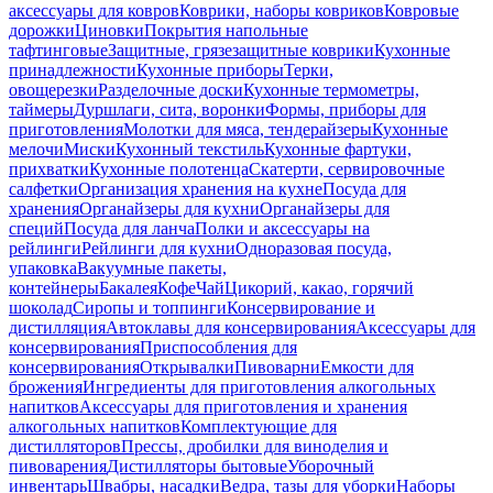
аксессуары для ковров
Коврики, наборы ковриков
Ковровые
дорожки
Циновки
Покрытия напольные
тафтинговые
Защитные, грязезащитные коврики
Кухонные
принадлежности
Кухонные приборы
Терки,
овощерезки
Разделочные доски
Кухонные термометры,
таймеры
Дуршлаги, сита, воронки
Формы, приборы для
приготовления
Молотки для мяса, тендерайзеры
Кухонные
мелочи
Миски
Кухонный текстиль
Кухонные фартуки,
прихватки
Кухонные полотенца
Скатерти, сервировочные
салфетки
Организация хранения на кухне
Посуда для
хранения
Органайзеры для кухни
Органайзеры для
специй
Посуда для ланча
Полки и аксессуары на
рейлинги
Рейлинги для кухни
Одноразовая посуда,
упаковка
Вакуумные пакеты,
контейнеры
Бакалея
Кофе
Чай
Цикорий, какао, горячий
шоколад
Сиропы и топпинги
Консервирование и
дистилляция
Автоклавы для консервирования
Аксессуары для
консервирования
Приспособления для
консервирования
Открывалки
Пивоварни
Емкости для
брожения
Ингредиенты для приготовления алкогольных
напитков
Аксессуары для приготовления и хранения
алкогольных напитков
Комплектующие для
дистилляторов
Прессы, дробилки для виноделия и
пивоварения
Дистилляторы бытовые
Уборочный
инвентарь
Швабры, насадки
Ведра, тазы для уборки
Наборы