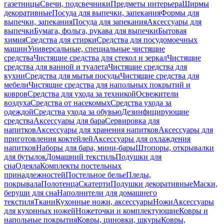
газетницы
Свечи, подсвечники
Предметы интерьера
Ширмы
декоративные
Посуда для выпечки, запекания
Формы для
выпечки, запекания
Посуда для запекания
Аксессуары для
выпечки
Бумага, фольга, рукава для выпечки
Бытовая
химия
Средства для стирки
Средства для посудомоечных
машин
Универсальные, специальные чистящие
средства
Чистящие средства для стекол и зеркал
Чистящие
средства для ванной и туалета
Чистящие средства для
кухни
Средства для мытья посуды
Чистящие средства для
мебели
Чистящие средства для напольных покрытий и
ковров
Средства для ухода за техникой
Освежители
воздуха
Средства от насекомых
Средства ухода за
одеждой
Средства ухода за обувью
Дезинфицирующие
средства
Аксессуары для бара
Сервировка для
напитков
Аксессуары для хранения напитков
Аксессуары для
приготовления коктейлей
Аксессуары для охлаждения
напитков
Наборы для бара, мини-бары
Штопоры, открывалки
для бутылок
Домашний текстиль
Подушки для
сна
Одеяла
Комплекты постельных
принадлежностей
Постельное белье
Пледы,
покрывала
Полотенца
Скатерти
Подушки декоративные
Маски,
беруши для сна
Наполнители для домашнего
текстиля
Ткани
Кухонные ножи, аксессуары
Ножи
Аксессуары
для кухонных ножей
Ножеточки и комплектующие
Ковры и
напольные покрытия
Ковры, циновки, шкуры
Ковры,