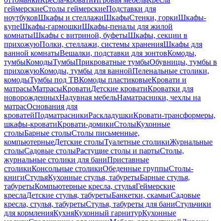
геймерские
Столы геймерские
Подставки для
ноутбуков
Шкафы и стеллажи
Шкафы
Стенки, горки
Шкафы-
купе
Шкафы-гармошки
Шкафы-пеналы для жилой
комнаты
Шкафы с витриной, буфеты
Шкафы, секции в
прихожую
Полки, стеллажи, системы хранения
Шкафы для
ванной комнаты
Вешалки, подставки для зонтов
Комоды,
тумбы
Комоды
Тумбы
Прикроватные тумбы
Обувницы, тумбы в
прихожую
Комоды, тумбы для ванной
Пеленальные столики,
комоды
Тумбы под ТВ
Комоды пластиковые
Кровати и
матрасы
Матрасы
Кровати
Детские кровати
Кроватки для
новорожденных
Надувная мебель
Наматрасники, чехлы на
матрас
Основания для
кроватей
Подматрасники
Раскладушки
Кровати-трансформеры,
шкафы-кровати
Кровати-домики
Столы
Кухонные
столы
Барные столы
Столы письменные,
компьютерные
Детские столы
Туалетные столики
Журнальные
столы
Садовые столы
Растущие столы и парты
Столы,
журнальные столики для бани
Приставные
столики
Консольные столики
Обеденные группы
Столы-
книги
Стулья
Кухонные стулья, табуреты
Барные стулья,
табуреты
Компьютерные кресла, стулья
Геймерские
кресла
Детские стулья, табуреты
Банкетки, скамьи
Садовые
кресла, стулья, табуреты
Стулья, табуреты для бани
Стульчики
для кормления
Кухня
Кухонный гарнитур
Кухонные