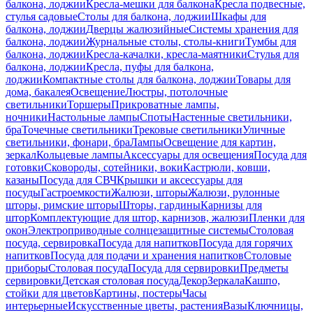
балкона, лоджии
Кресла-мешки для балкона
Кресла подвесные,
стулья садовые
Столы для балкона, лоджии
Шкафы для
балкона, лоджии
Дверцы жалюзийные
Системы хранения для
балкона, лоджии
Журнальные столы, столы-книги
Тумбы для
балкона, лоджии
Кресла-качалки, кресла-маятники
Стулья для
балкона, лоджии
Кресла, пуфы для балкона,
лоджии
Компактные столы для балкона, лоджии
Товары для
дома, бакалея
Освещение
Люстры, потолочные
светильники
Торшеры
Прикроватные лампы,
ночники
Настольные лампы
Споты
Настенные светильники,
бра
Точечные светильники
Трековые светильники
Уличные
светильники, фонари, бра
Лампы
Освещение для картин,
зеркал
Кольцевые лампы
Аксессуары для освещения
Посуда для
готовки
Сковороды, сотейники, воки
Кастрюли, ковши,
казаны
Посуда для СВЧ
Крышки и аксессуары для
посуды
Гастроемкости
Жалюзи, шторы
Жалюзи, рулонные
шторы, римские шторы
Шторы, гардины
Карнизы для
штор
Комплектующие для штор, карнизов, жалюзи
Пленки для
окон
Электроприводные солнцезащитные системы
Столовая
посуда, сервировка
Посуда для напитков
Посуда для горячих
напитков
Посуда для подачи и хранения напитков
Столовые
приборы
Столовая посуда
Посуда для сервировки
Предметы
сервировки
Детская столовая посуда
Декор
Зеркала
Кашпо,
стойки для цветов
Картины, постеры
Часы
интерьерные
Искусственные цветы, растения
Вазы
Ключницы,