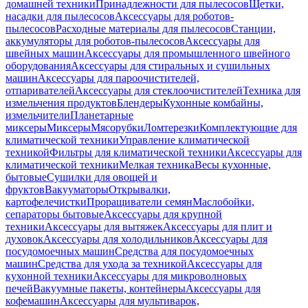
домашней техники
Принадлежности для пылесосов
Щетки,
насадки для пылесосов
Аксессуары для роботов-
пылесосов
Расходные материалы для пылесосов
Станции,
аккумуляторы для роботов-пылесосов
Аксессуары для
швейных машин
Аксессуары для промышленного швейного
оборудования
Аксессуары для стиральных и сушильных
машин
Аксессуары для пароочистителей,
отпаривателей
Аксессуары для стеклоочистителей
Техника для
измельчения продуктов
Блендеры
Кухонные комбайны,
измельчители
Планетарные
миксеры
Миксеры
Мясорубки
Ломтерезки
Комплектующие для
климатической техники
Управление климатической
техникой
Фильтры для климатической техники
Аксессуары для
климатической техники
Мелкая техника
Весы кухонные,
бытовые
Сушилки для овощей и
фруктов
Вакууматоры
Открывалки,
картофелечистки
Проращиватели семян
Маслобойки,
сепараторы бытовые
Аксессуары для крупной
техники
Аксессуары для вытяжек
Аксессуары для плит и
духовок
Аксессуары для холодильников
Аксессуары для
посудомоечных машин
Средства для посудомоечных
машин
Средства для ухода за техникой
Аксессуары для
кухонной техники
Аксессуары для микроволновых
печей
Вакуумные пакеты, контейнеры
Аксессуары для
кофемашин
Аксессуары для мультиварок,