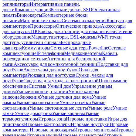
репликаторы
Интерактивные панели,
доски
Комплектующие
Жесткие диски, SSD
Оперативная
память
Видеокарты
Компьютерные блоки
питания
Материнские платы
Системы охлаждения
Корпуса для
компьютеров
Процессоры
Оптические приводы
Аксессуары
для корпусов ПК
Боксы, док-станции для накопителей
Сетевое
оборудование
Маршрутизаторы, DSL-модемы
Wi-Fi точки
доступа, усилители сигнала
Беспроводные
адаптеры
Коммутаторы
Сетевые адаптеры
Powerline
Сетевые
комплектующие
IP-телефония
Медиаконвертеры
Кабели,
переходники сетевые
Антенны для беспроводной
связи
Аксессуары для компьютерной техники
Подставки для
ноутбуков
Аксессуары для ноутбуков
Очки для
компьютера
Рюкзаки для ноутбуков
Сумки, чехлы для
ноутбуков
Средства для ухода за электроникой
Программное
обеспечение
Система Умный дом
Управление умным
домом
Умные колонки, станции
Умные камеры
видеонаблюдения
Умные датчики для дома
Умные
лампы
Умные выключатели
Умные розетки
Умные
светильники
Умные светодиодные ленты
Умные реле
Умные
замки
Умные домофоны
Умные карнизы
Умные
терморегуляторы
Игровая зона
Игровые приставки
Игры для
приставок
Игровые контроллеры
Игровые ноутбуки
Игровые
компьютеры
Игровые видеокарты
Игровые мониторы
Игровые
телевизоры
Игровые мыши
Игровые клавиатуры
Игровые