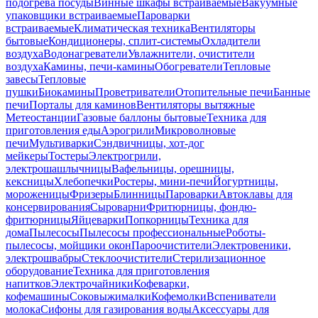
подогрева посуды
Винные шкафы встраиваемые
Вакуумные
упаковщики встраиваемые
Пароварки
встраиваемые
Климатическая техника
Вентиляторы
бытовые
Кондиционеры, сплит-системы
Охладители
воздуха
Водонагреватели
Увлажнители, очистители
воздуха
Камины, печи-камины
Обогреватели
Тепловые
завесы
Тепловые
пушки
Биокамины
Проветриватели
Отопительные печи
Банные
печи
Порталы для каминов
Вентиляторы вытяжные
Метеостанции
Газовые баллоны бытовые
Техника для
приготовления еды
Аэрогрили
Микроволновые
печи
Мультиварки
Сэндвичницы, хот-дог
мейкеры
Тостеры
Электрогрили,
электрошашлычницы
Вафельницы, орешницы,
кексницы
Хлебопечки
Ростеры, мини-печи
Йогуртницы,
мороженицы
Фризеры
Блинницы
Пароварки
Автоклавы для
консервирования
Сыроварни
Фритюрницы, фондю-
фритюрницы
Яйцеварки
Попкорницы
Техника для
дома
Пылесосы
Пылесосы профессиональные
Роботы-
пылесосы, мойщики окон
Пароочистители
Электровеники,
электрошвабры
Стеклоочистители
Стерилизационное
оборудование
Техника для приготовления
напитков
Электрочайники
Кофеварки,
кофемашины
Соковыжималки
Кофемолки
Вспениватели
молока
Сифоны для газирования воды
Аксессуары для