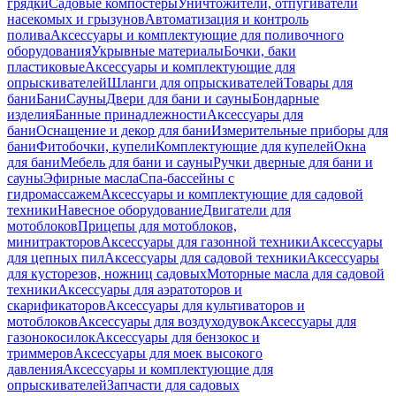
грядки
Садовые компостеры
Уничтожители, отпугиватели
насекомых и грызунов
Автоматизация и контроль
полива
Аксессуары и комплектующие для поливочного
оборудования
Укрывные материалы
Бочки, баки
пластиковые
Аксессуары и комплектующие для
опрыскивателей
Шланги для опрыскивателей
Товары для
бани
Бани
Сауны
Двери для бани и сауны
Бондарные
изделия
Банные принадлежности
Аксессуары для
бани
Оснащение и декор для бани
Измерительные приборы для
бани
Фитобочки, купели
Комплектующие для купелей
Окна
для бани
Мебель для бани и сауны
Ручки дверные для бани и
сауны
Эфирные масла
Спа-бассейны с
гидромассажем
Аксессуары и комплектующие для садовой
техники
Навесное оборудование
Двигатели для
мотоблоков
Прицепы для мотоблоков,
минитракторов
Аксессуары для газонной техники
Аксессуары
для цепных пил
Аксессуары для садовой техники
Аксессуары
для кусторезов, ножниц садовых
Моторные масла для садовой
техники
Аксессуары для аэратоторов и
скарификаторов
Аксессуары для культиваторов и
мотоблоков
Аксессуары для воздуходувок
Аксессуары для
газонокосилок
Аксессуары для бензокос и
триммеров
Аксессуары для моек высокого
давления
Аксессуары и комплектующие для
опрыскивателей
Запчасти для садовых