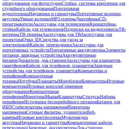
оборудования для фотостудии
Стойки, системы крепления для
студийного оборудования
Портативная
аудиотехника
Наушники и гарнитуры
Портативные колонки,
акустика
Умные колонки
MP3-плееры
Диктофоны
CD-
проигрыватели
Аксессуары для телевизоров
Кронштейны,
стойки
Кабели для телевизоров
Подписки на видеосервисы
ТВ-
антенны
ТВ-тюнеры
Аксессуары для ТВ
Аксессуары для
проектора
Очки 3D
Средства для ухода за
электроникой
Кабели, переходники
Аксессуары для
портативных устройств
Портативные аккумуляторы
Элементы
питания, зарядные устройства
Аккумуляторные
батареи
Держатели, док-станции
Аксессуары для планшетов,
смартфонов
Кабели для телефонов, планшетов
Зарядные
устройства для телефонов, планшетов
Компьютеры и
периферия
Компьютерная
техника
Ноутбуки
Планшеты
Моноблоки
Компьютеры
Игровые
компьютеры
Игровые консоли
Серверное
оборудование
Компьютерная
периферия
Мониторы
Мыши
Клавиатуры
Стилусы
Наборы
периферии
Источники бесперебойного питания
Батареи для
ИБП
Стабилизаторы напряжения
Инверторы
напряжения
Сетевые фильтры, удлинители
Веб-
камеры
Игровые контроллеры
Мультимедиа
акустика
Наушники и гарнитуры
Компьютерные кабели,
переходники
Зарядные, аккумуляторы
Док-станции,