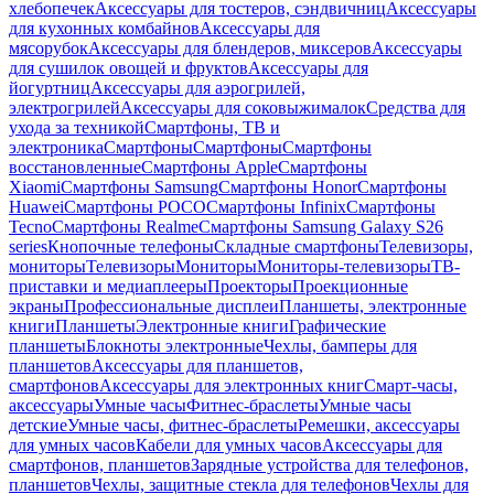
хлебопечек
Аксессуары для тостеров, сэндвичниц
Аксессуары
для кухонных комбайнов
Аксессуары для
мясорубок
Аксессуары для блендеров, миксеров
Аксессуары
для сушилок овощей и фруктов
Аксессуары для
йогуртниц
Аксессуары для аэрогрилей,
электрогрилей
Аксессуары для соковыжималок
Средства для
ухода за техникой
Смартфоны, ТВ и
электроника
Смартфоны
Смартфоны
Смартфоны
восстановленные
Смартфоны Apple
Смартфоны
Xiaomi
Смартфоны Samsung
Смартфоны Honor
Смартфоны
Huawei
Смартфоны POCO
Смартфоны Infinix
Смартфоны
Tecno
Смартфоны Realme
Смартфоны Samsung Galaxy S26
series
Кнопочные телефоны
Складные смартфоны
Телевизоры,
мониторы
Телевизоры
Мониторы
Мониторы-телевизоры
ТВ-
приставки и медиаплееры
Проекторы
Проекционные
экраны
Профессиональные дисплеи
Планшеты, электронные
книги
Планшеты
Электронные книги
Графические
планшеты
Блокноты электронные
Чехлы, бамперы для
планшетов
Аксессуары для планшетов,
смартфонов
Аксессуары для электронных книг
Смарт-часы,
аксессуары
Умные часы
Фитнес-браслеты
Умные часы
детские
Умные часы, фитнес-браслеты
Ремешки, аксессуары
для умных часов
Кабели для умных часов
Аксессуары для
смартфонов, планшетов
Зарядные устройства для телефонов,
планшетов
Чехлы, защитные стекла для телефонов
Чехлы для