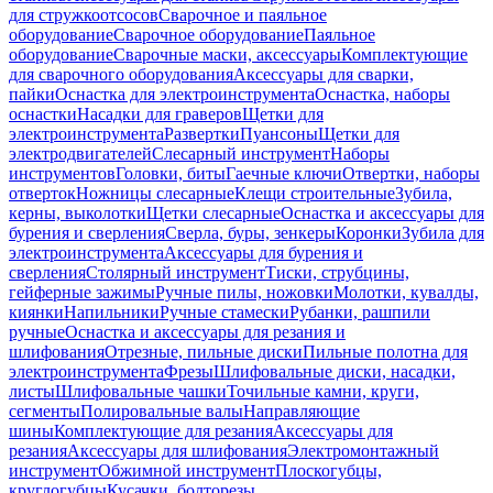
для стружкоотсосов
Сварочное и паяльное
оборудование
Сварочное оборудование
Паяльное
оборудование
Сварочные маски, аксессуары
Комплектующие
для сварочного оборудования
Аксессуары для сварки,
пайки
Оснастка для электроинструмента
Оснастка, наборы
оснастки
Насадки для граверов
Щетки для
электроинструмента
Развертки
Пуансоны
Щетки для
электродвигателей
Слесарный инструмент
Наборы
инструментов
Головки, биты
Гаечные ключи
Отвертки, наборы
отверток
Ножницы слесарные
Клещи строительные
Зубила,
керны, выколотки
Щетки слесарные
Оснастка и аксессуары для
бурения и сверления
Сверла, буры, зенкеры
Коронки
Зубила для
электроинструмента
Аксессуары для бурения и
сверления
Столярный инструмент
Тиски, струбцины,
гейферные зажимы
Ручные пилы, ножовки
Молотки, кувалды,
киянки
Напильники
Ручные стамески
Рубанки, рашпили
ручные
Оснастка и аксессуары для резания и
шлифования
Отрезные, пильные диски
Пильные полотна для
электроинструмента
Фрезы
Шлифовальные диски, насадки,
листы
Шлифовальные чашки
Точильные камни, круги,
сегменты
Полировальные валы
Направляющие
шины
Комплектующие для резания
Аксессуары для
резания
Аксессуары для шлифования
Электромонтажный
инструмент
Обжимной инструмент
Плоскогубцы,
круглогубцы
Кусачки, болторезы,