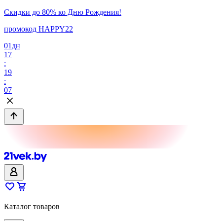
Скидки до 80% ко Дню Рождения!
промокод HAPPY22
01
дн
17
:
19
:
07
Каталог товаров