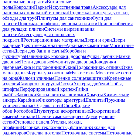
напольные покрытия
Виниловые
полы
Ковролин
Паркет
Искусственная трава
Аксессуары для
напольных покрытий и плитки
Подложка
Плинтусы, уголки,
обводы для труб
Плинтусы для сантехники
Фуги для
плитки
Порожки, профили для пола и плитки
Приспособления
для укладки плитки
Системы выравнивания
плитки
Аксессуары для напольных
покрытий
Реставрационные материалы
Двери и арки
Двери
входные
Двери межкомнатные
Арки межкомнатные
Москитные
сетки
Двери для бани и сауны
Коробки и
фурнитура
Наличники, коробки, доборы
Ручки дверные
Замки
дверные
Петли дверные
Фурнитура дверная
Доводчики
дверные
Окна и подоконники
Окна
Подоконники, отливы
Окна
мансардные
Фурнитура оконная
Мягкие окна
Москитные сетки
на окна
Жалюзи уличные
Пленки солнцезащитные
Крепежные
изделия
Саморезы, шурупы
Гвозди
Анкеры, дюбели
Скобы,
штифты
Перфорированный крепеж
Гайки,
шайбы
Заклепки
Болты, винты, шпильки
Хомуты
Химические
анкеры
Карабины
Фиксаторы арматуры
Шплинты
Пружины
универсальные
Отделка стен
Обои
Жидкие
обои
Фотообои
Штукатурки декоративные
Декоративный
камень
Скинали
Пленки самоклеящиеся
Армирующие
сетки
Стеновые панели
Уголки, маяки,
профили
Вагонка
Стеклохолсты, флизелин
Экраны для
радиаторов
Отделка потолка
Потолочные системы
Потолочные