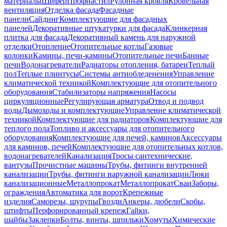
материалы
Шифер
Профнастил
Рулонная кровля
Кровельная
вентиляция
Отделка фасада
Фасадные
панели
Сайдинг
Комплектующие для фасадных
панелей
Декоративные штукатурки для фасада
Клинкерная
плитка для фасада
Декоративный камень для наружной
отделки
Отопление
Отопительные котлы
Газовые
колонки
Камины, печи-камины
Отопительные печи
Банные
печи
Водонагреватели
Радиаторы отопления, батареи
Теплый
пол
Теплые плинтусы
Системы антиобледенения
Управление
климатической техникой
Комплектующие для отопительного
оборудования
Стабилизаторы напряжения
Насосы
циркуляционные
Регулирующая арматура
Отвод и подвод
воды
Дымоходы и комплектующие
Управление климатической
техникой
Комплектующие для радиаторов
Комплектующие для
теплого пола
Топливо и аксессуары для отопительного
оборудования
Комплектующие для печей, каминов
Аксессуары
для каминов, печей
Комплектующие для отопительных котлов,
водонагревателей
Канализация
Тросы сантехнические,
вантузы
Прочистные машины
Трубы, фитинги внутренней
канализации
Трубы, фитинги наружной канализации
Люки
канализационные
Металлопрокат
Металлопрокат
Сваи
Заборы,
ограждения
Автоматика для ворот
Крепежные
изделия
Саморезы, шурупы
Гвозди
Анкеры, дюбели
Скобы,
штифты
Перфорированный крепеж
Гайки,
шайбы
Заклепки
Болты, винты, шпильки
Хомуты
Химические