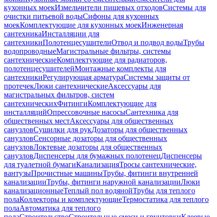
кухонных моек
Измельчители пищевых отходов
Системы для
очистки питьевой воды
Сифоны для кухонных
моек
Комплектующие для кухонных моек
Инженерная
сантехника
Инсталляции для
сантехники
Полотенцесушители
Отвод и подвод воды
Трубы
водопроводные
Магистральные фильтры, системы
сантехнические
Комплектующие для радиаторов,
полотенцесушителей
Монтажные комплекты для
сантехники
Регулирующая арматура
Системы защиты от
протечек
Люки сантехнические
Аксессуары для
магистральных фильтров, систем
сантехнических
Фитинги
Комплектующие для
инсталляций
Опрессовочные насосы
Сантехника для
общественных мест
Аксессуары для общественных
санузлов
Сушилки для рук
Дозаторы для общественных
санузлов
Сенсорные дозаторы для общественных
санузлов
Локтевые дозаторы для общественных
санузлов
Диспенсеры для бумажных полотенец
Диспенсеры
для туалетной бумаги
Канализация
Тросы сантехнические,
вантузы
Прочистные машины
Трубы, фитинги внутренней
канализации
Трубы, фитинги наружной канализации
Люки
канализационные
Теплый пол водяной
Трубы для теплого
пола
Коллекторы и комплектующие
Термостатика для теплого
пола
Автоматика для теплого
пола
Строительство
Строительные смеси и грунтовки
Клеевые