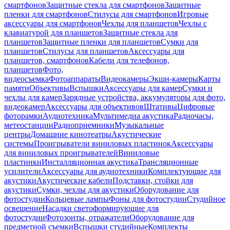
смартфонов
Защитные стекла для смартфонов
Защитные
пленки для смартфонов
Стилусы для смартфонов
Игровые
аксессуары для смартфонов
Чехлы для планшетов
Чехлы с
клавиатурой для планшетов
Защитные стекла для
планшетов
Защитные пленки для планшетов
Сумки для
планшетов
Стилусы для планшетов
Аксессуары для
планшетов, смартфонов
Кабели для телефонов,
планшетов
Фото,
видеосъемка
Фотоаппараты
Видеокамеры
Экшн-камеры
Карты
памяти
Объективы
Вспышки
Аксессуары для камер
Сумки и
чехлы для камер
Зарядные устройства, аккумуляторы для фото,
видеокамер
Аксессуары для объективов
Штативы
Цифровые
фоторамки
Аудиотехника
Мультимедиа акустика
Радиочасы,
метеостанции
Радиоприемники
Музыкальные
центры
Домашние кинотеатры
Акустические
системы
Проигрыватели виниловых пластинок
Аксессуары
для виниловых проигрывателей
Виниловые
пластинки
Инсталляционная акустика
Трансляционные
усилители
Аксессуары для аудиотехники
Комплектующие для
акустики
Акустические кабели
Подставки, стойки для
акустики
Сумки, чехлы для акустики
Оборудование для
фотостудии
Кольцевые лампы
Фоны для фотостудии
Студийное
освещение
Насадки светоформирующие для
фотостудии
Фотозонты, отражатели
Оборудование для
предметной съемки
Вспышки студийные
Комплекты