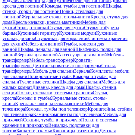
модули
Столешницы для кухни
Мебель для гостиной
Диваны,
кресла для гостиной
Комоды, тумбы для гостиной
Шкафы,
стенки, горки для гостиной
Полки, стеллажи для
гостиной
Журнальные столы, столы-книги
Кресла, стулья для
дома
Кресла-качалки, кресла-маятники
Мебель для
кухни
Столы, столики
Стулья для кухни
Стулья, табуреты
барные
Кухонный гарнитур
Кухонные модули
Кухонные
уголки, диваны
Стульчики для кормления
Системы хранения
для кухни
Мебель для ванной
Тумбы, консоли для
ванной
Шкафы, пеналы для ванной
Шкафчики, полки для
ванной
Зеркала для ванной
Аксессуары для ванной
Мебель-
трансформер
Мебель-трансформер
Кровати-
трансформеры
Детские кроватки-трансформеры
Столы-
трансформеры
Мебель для спальни
Зеркала
Комплекты мебели
для спальни
Прикроватные тумбы
Комоды и тумбы для
спальни
Туалетные столики
Шкафы для спальни
Мебель для
жилых комнат
Диваны, кресла для дома
Шкафы, стенки,
секции
Полки, стеллажи, системы хранения
Стулья,
кресла
Комоды и тумбы
Журнальные столы, столы-
книги
Кресла-качалки, кресла-маятники
Мебель для
телевизора
Комоды, тумбы под телевизор
Кронштейны, стойки
для телевизора
Каминокомплекты под телевизор
Мебель для
прихожей
Секции, тумбы в прихожую
Полки и системы
хранения в прихожую
Вешалки, подставки для
зонтов
Банкетки, скамьи
Ключницы, газетницы
Детская