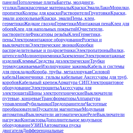
панели
Потолочные плиты
Багеты, молдинги,
уголки
Лакокрасочные материалы
Краски
Эмали
Лаки
Морилки,
пропитки
Колеры для краски
Растворители
Грунтовки
Краски,
эмали аэрозольные
Краски, эмали
Пены, клеи,
герметики
Жидкие гвозди
Герметики
Монтажная пена
Клеи для
обоев
Клеи для напольных покрытий
Очистители,
растворители
Фиксаторы резьбы
Клеи
Герметики,
пены
Электромонтажное оборудование
Розетки и
выключатели
Электрические звонки
Коробки
распределительные и подрозетники
Электропатроны
Вилки,
штепсели
Молниеприемники
Заземление
Электромонтажные
изделия
Клеммы
Средства диэлектрические
Трубки
термоусаживаемые
Изолирующие зажимы
Кабель и системы
для прокладки
Короба, трубы, металлорукав
Силовой
кабель
Наконечники, гильзы кабельные
Аксессуары для труб,
коробов
Кабельный крепеж
Арматура СИП
Электрощитовое
оборудование
Электрощиты
Аксессуары для
электрощита
Шины электротехнические
Выключатели
путевые, концевые
Трансформаторы
Аппаратура
управления
Рубильники
Предохранители
Частотные
преобразователи
Пускатели магнитные
Модульная
автоматика
Выключатели автоматические
Реле
Выключатели
нагрузки
Контакторы
Дополнительное модульное
оборудование
УЗИП
Автоматика пуска
двигателя
Дифференциальные