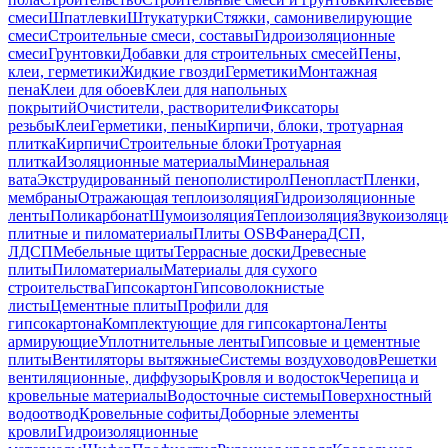
смеси
Шпатлевки
Штукатурки
Стяжки, самонивелирующие
смеси
Строительные смеси, составы
Гидроизоляционные
смеси
Грунтовки
Добавки для строительных смесей
Пены,
клеи, герметики
Жидкие гвозди
Герметики
Монтажная
пена
Клеи для обоев
Клеи для напольных
покрытий
Очистители, растворители
Фиксаторы
резьбы
Клеи
Герметики, пены
Кирпичи, блоки, тротуарная
плитка
Кирпичи
Строительные блоки
Тротуарная
плитка
Изоляционные материалы
Минеральная
вата
Экструдированный пенополистирол
Пенопласт
Пленки,
мембраны
Отражающая теплоизоляция
Гидроизоляционные
ленты
Поликарбонат
Шумоизоляция
Теплоизоляция
Звукоизоляц
плитные и пиломатериалы
Плиты OSB
Фанера
ДСП,
ЛДСП
Мебельные щиты
Террасные доски
Древесные
плиты
Пиломатериалы
Материалы для сухого
строительства
Гипсокартон
Гипсоволокнистые
листы
Цементные плиты
Профили для
гипсокартона
Комплектующие для гипсокартона
Ленты
армирующие
Уплотнительные ленты
Гипсовые и цементные
плиты
Вентиляторы вытяжные
Системы воздуховодов
Решетки
вентиляционные, диффузоры
Кровля и водосток
Черепица и
кровельные материалы
Водосточные системы
Поверхностный
водоотвод
Кровельные софиты
Доборные элементы
кровли
Гидроизоляционные