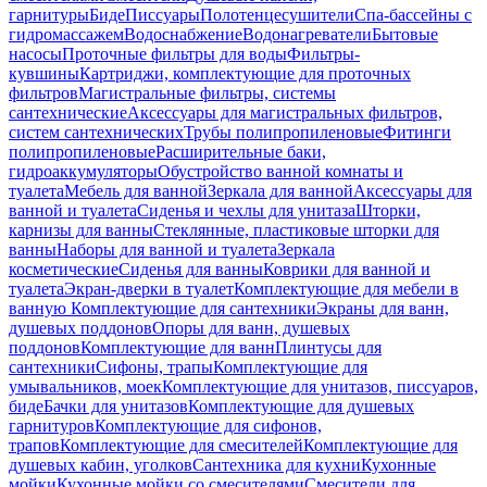
гарнитуры
Биде
Писсуары
Полотенцесушители
Спа-бассейны с
гидромассажем
Водоснабжение
Водонагреватели
Бытовые
насосы
Проточные фильтры для воды
Фильтры-
кувшины
Картриджи, комплектующие для проточных
фильтров
Магистральные фильтры, системы
сантехнические
Аксессуары для магистральных фильтров,
систем сантехнических
Трубы полипропиленовые
Фитинги
полипропиленовые
Расширительные баки,
гидроаккумуляторы
Обустройство ванной комнаты и
туалета
Мебель для ванной
Зеркала для ванной
Аксессуары для
ванной и туалета
Сиденья и чехлы для унитаза
Шторки,
карнизы для ванны
Стеклянные, пластиковые шторки для
ванны
Наборы для ванной и туалета
Зеркала
косметические
Сиденья для ванны
Коврики для ванной и
туалета
Экран-дверки в туалет
Комплектующие для мебели в
ванную
Комплектующие для сантехники
Экраны для ванн,
душевых поддонов
Опоры для ванн, душевых
поддонов
Комплектующие для ванн
Плинтусы для
сантехники
Сифоны, трапы
Комплектующие для
умывальников, моек
Комплектующие для унитазов, писсуаров,
биде
Бачки для унитазов
Комплектующие для душевых
гарнитуров
Комплектующие для сифонов,
трапов
Комплектующие для смесителей
Комплектующие для
душевых кабин, уголков
Сантехника для кухни
Кухонные
мойки
Кухонные мойки со смесителями
Смесители для