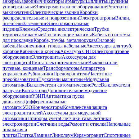
анкеры
Карабины
Фиксаторы арматуры
Шплинты
Пружины
универсальные
Электромонтажное оборудование
Розетки и
выключатели
Электрические звонки
Коробки
распределительные и подрозетники
Электропатроны
Вилки,
штепсели
Заземление
Электромонтажные
изделия
Клеммы
Средства диэлектрические
Трубки
термоусаживаемые
Изолирующие зажимы
Кабель и системы
для прокладки
Короба, трубы, металлорукав
Силовой
кабель
Наконечники, гильзы кабельные
Аксессуары для труб,
коробов
Кабельный крепеж
Арматура СИП
Электрощитовое
оборудование
Электрощиты
Аксессуары для
электрощита
Шины электротехнические
Выключатели
путевые, концевые
Трансформаторы
Аппаратура
управления
Рубильники
Предохранители
Частотные
преобразователи
Пускатели магнитные
Модульная
автоматика
Выключатели автоматические
Реле
Выключатели
нагрузки
Контакторы
Дополнительное модульное
оборудование
УЗИП
Автоматика пуска
двигателя
Дифференциальные
автоматы
УЗО
Конденсаторы
Комплексная защита
электродвигателей
Аксессуары для модульной
автоматики
Приборы учета
Счетчики газа
Счетчики
электроэнергии
Счетчики воды
Ремонт и отделка
Напольные
покрытия и
плитка
Плитка
Ламинат
Линолеум
Керамогранит
Спортивные