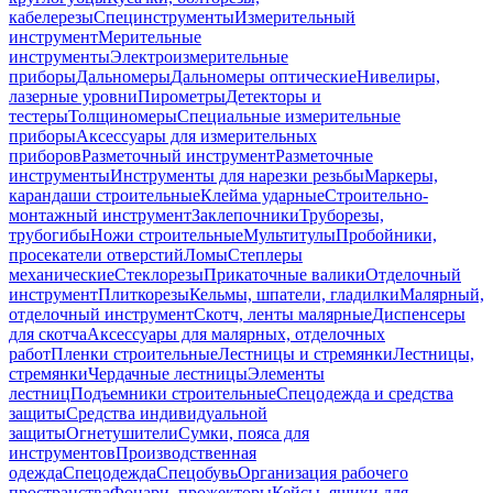
кабелерезы
Специнструменты
Измерительный
инструмент
Мерительные
инструменты
Электроизмерительные
приборы
Дальномеры
Дальномеры оптические
Нивелиры,
лазерные уровни
Пирометры
Детекторы и
тестеры
Толщиномеры
Специальные измерительные
приборы
Аксессуары для измерительных
приборов
Разметочный инструмент
Разметочные
инструменты
Инструменты для нарезки резьбы
Маркеры,
карандаши строительные
Клейма ударные
Строительно-
монтажный инструмент
Заклепочники
Труборезы,
трубогибы
Ножи строительные
Мультитулы
Пробойники,
просекатели отверстий
Ломы
Степлеры
механические
Стеклорезы
Прикаточные валики
Отделочный
инструмент
Плиткорезы
Кельмы, шпатели, гладилки
Малярный,
отделочный инструмент
Скотч, ленты малярные
Диспенсеры
для скотча
Аксессуары для малярных, отделочных
работ
Пленки строительные
Лестницы и стремянки
Лестницы,
стремянки
Чердачные лестницы
Элементы
лестниц
Подъемники строительные
Спецодежда и средства
защиты
Средства индивидуальной
защиты
Огнетушители
Сумки, пояса для
инструментов
Производственная
одежда
Спецодежда
Спецобувь
Организация рабочего
пространства
Фонари, прожекторы
Кейсы, ящики для