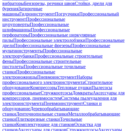
вибраторы
Бензорезы, резчики швов
Стойки, дрели для
бурения
Затирочные
машины
Гидроинструмент
Погрузчики
Профессиональный
инструмент
Профессиональные
шуруповерты
Профессиональные
шлифмашины
Профессиональные
перфораторы
Профессиональные циркулярные
пилы
Профессиональные электролобзики
Профессиональные
дрели
Профессиональные фрезеры
Профессиональные
мультиинструменты
Профессиональные
электрорубанки
Профессиональные строительные
фены
Профессиональные строительные
пистолеты
Профессиональные точильные
станки
Профессиональные
электроножницы
Пневмоинструмент
Наборы
профессионального электроинструмента
Строительное
оборудование
Компрессоры
Тепловые пушки
Пылесосы
профессиональные
Стружкоотсосы
Домкраты
Аксессуары для
компрессоров, пневмосистем
Системы пылеудаления для
электроинструмента
Пневмоинструмент
Станки и
оборудование
Деревообрабатывающие
станки
Ленточнопильные станки
Металлообрабатывающие
станки
Плиткорезные станки
Точильные
станки
Комплектующие для станков
Оснастка для
станков
Аксессуары для станков
Стружкоотсосы
Аксессуары