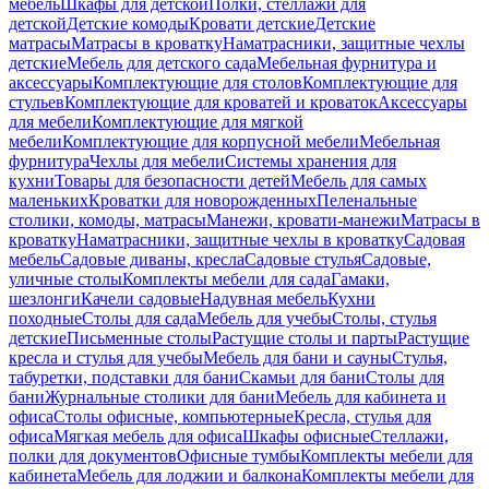
мебель
Шкафы для детской
Полки, стеллажи для
детской
Детские комоды
Кровати детские
Детские
матрасы
Матрасы в кроватку
Наматрасники, защитные чехлы
детские
Мебель для детского сада
Мебельная фурнитура и
аксессуары
Комплектующие для столов
Комплектующие для
стульев
Комплектующие для кроватей и кроваток
Аксессуары
для мебели
Комплектующие для мягкой
мебели
Комплектующие для корпусной мебели
Мебельная
фурнитура
Чехлы для мебели
Системы хранения для
кухни
Товары для безопасности детей
Мебель для самых
маленьких
Кроватки для новорожденных
Пеленальные
столики, комоды, матрасы
Манежи, кровати-манежи
Матрасы в
кроватку
Наматрасники, защитные чехлы в кроватку
Садовая
мебель
Садовые диваны, кресла
Садовые стулья
Садовые,
уличные столы
Комплекты мебели для сада
Гамаки,
шезлонги
Качели садовые
Надувная мебель
Кухни
походные
Столы для сада
Мебель для учебы
Столы, стулья
детские
Письменные столы
Растущие столы и парты
Растущие
кресла и стулья для учебы
Мебель для бани и сауны
Стулья,
табуретки, подставки для бани
Скамьи для бани
Столы для
бани
Журнальные столики для бани
Мебель для кабинета и
офиса
Столы офисные, компьютерные
Кресла, стулья для
офиса
Мягкая мебель для офиса
Шкафы офисные
Стеллажи,
полки для документов
Офисные тумбы
Комплекты мебели для
кабинета
Мебель для лоджии и балкона
Комплекты мебели для