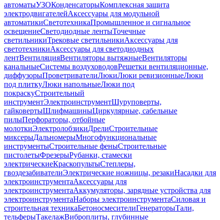
автоматы
УЗО
Конденсаторы
Комплексная защита
электродвигателей
Аксессуары для модульной
автоматики
Светотехника
Промышленное и сигнальное
освещение
Светодиодные ленты
Точечные
светильники
Трековые светильники
Аксессуары для
светотехники
Аксессуары для светодиодных
лент
Вентиляция
Вентиляторы вытяжные
Вентиляторы
канальные
Системы воздуховодов
Решетки вентиляционные,
диффузоры
Проветриватели
Люки
Люки ревизионные
Люки
под плитку
Люки напольные
Люки под
покраску
Строительный
инструмент
Электроинструмент
Шуруповерты,
гайковерты
Шлифмашины
Циркулярные, сабельные
пилы
Перфораторы, отбойные
молотки
Электролобзики
Дрели
Строительные
миксеры
Дальномеры
Многофункциональные
инструменты
Строительные фены
Строительные
пистолеты
Фрезеры
Рубанки, стамески
электрические
Краскопульты
Степлеры,
гвоздезабиватели
Электрические ножницы, резаки
Насадки для
электроинструмента
Аксессуары для
электроинструмента
Аккумуляторы, зарядные устройства для
электроинструмента
Наборы электроинструмента
Силовая и
строительная техника
Бетоносмесители
Генераторы
Тали,
тельферы
Такелаж
Виброплиты, глубинные