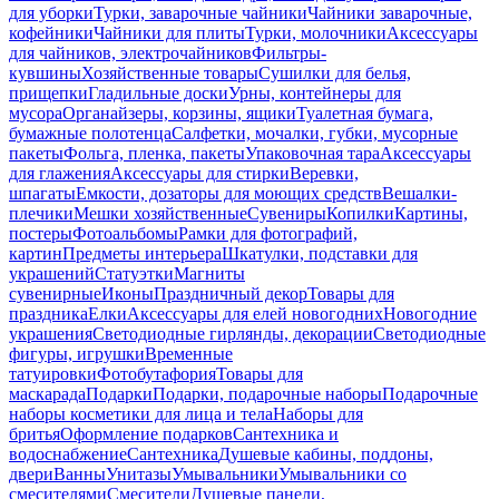
для уборки
Турки, заварочные чайники
Чайники заварочные,
кофейники
Чайники для плиты
Турки, молочники
Аксессуары
для чайников, электрочайников
Фильтры-
кувшины
Хозяйственные товары
Сушилки для белья,
прищепки
Гладильные доски
Урны, контейнеры для
мусора
Органайзеры, корзины, ящики
Туалетная бумага,
бумажные полотенца
Салфетки, мочалки, губки, мусорные
пакеты
Фольга, пленка, пакеты
Упаковочная тара
Аксессуары
для глажения
Аксессуары для стирки
Веревки,
шпагаты
Емкости, дозаторы для моющих средств
Вешалки-
плечики
Мешки хозяйственные
Сувениры
Копилки
Картины,
постеры
Фотоальбомы
Рамки для фотографий,
картин
Предметы интерьера
Шкатулки, подставки для
украшений
Статуэтки
Магниты
сувенирные
Иконы
Праздничный декор
Товары для
праздника
Елки
Аксессуары для елей новогодних
Новогодние
украшения
Светодиодные гирлянды, декорации
Светодиодные
фигуры, игрушки
Временные
татуировки
Фотобутафория
Товары для
маскарада
Подарки
Подарки, подарочные наборы
Подарочные
наборы косметики для лица и тела
Наборы для
бритья
Оформление подарков
Сантехника и
водоснабжение
Сантехника
Душевые кабины, поддоны,
двери
Ванны
Унитазы
Умывальники
Умывальники со
смесителями
Смесители
Душевые панели,