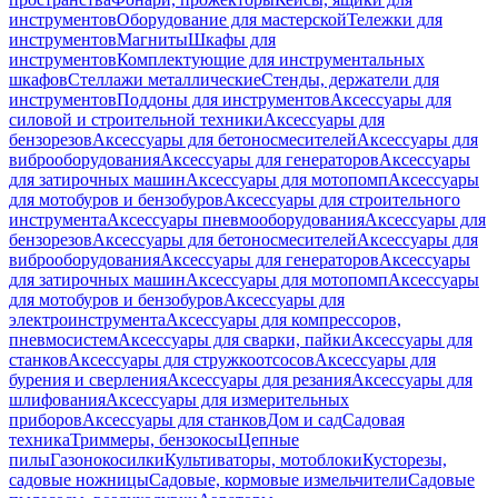
инструментов
Оборудование для мастерской
Тележки для
инструментов
Магниты
Шкафы для
инструментов
Комплектующие для инструментальных
шкафов
Стеллажи металлические
Стенды, держатели для
инструментов
Поддоны для инструментов
Аксессуары для
силовой и строительной техники
Аксессуары для
бензорезов
Аксессуары для бетоносмесителей
Аксессуары для
виброоборудования
Аксессуары для генераторов
Аксессуары
для затирочных машин
Аксессуары для мотопомп
Аксессуары
для мотобуров и бензобуров
Аксессуары для строительного
инструмента
Аксессуары пневмооборудования
Аксессуары для
бензорезов
Аксессуары для бетоносмесителей
Аксессуары для
виброоборудования
Аксессуары для генераторов
Аксессуары
для затирочных машин
Аксессуары для мотопомп
Аксессуары
для мотобуров и бензобуров
Аксессуары для
электроинструмента
Аксессуары для компрессоров,
пневмосистем
Аксессуары для сварки, пайки
Аксессуары для
станков
Аксессуары для стружкоотсосов
Аксессуары для
бурения и сверления
Аксессуары для резания
Аксессуары для
шлифования
Аксессуары для измерительных
приборов
Аксессуары для станков
Дом и сад
Садовая
техника
Триммеры, бензокосы
Цепные
пилы
Газонокосилки
Культиваторы, мотоблоки
Кусторезы,
садовые ножницы
Садовые, кормовые измельчители
Садовые