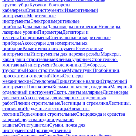
круглогубцы
Кусачки, болторезы,
кабелерезы
Специнструменты
Измерительный
инструмент
Мерительные
инструменты
Электроизмерительные
приборы
Дальномеры
Дальномеры оптические
Нивелиры,
лазерные уровни
Пирометры
Детекторы и
тестеры
Толщиномеры
Специальные измерительные
приборы
Аксессуары для измерительных
приборов
Разметочный инструмент
Разметочные
инструменты
Инструменты для нарезки резьбы
Маркеры,
карандаши строительные
Клейма ударные
Строительно-
монтажный инструмент
Заклепочники
Труборезы,
трубогибы
Ножи строительные
Мультитулы
Пробойники,
просекатели отверстий
Ломы
Степлеры
механические
Стеклорезы
Прикаточные валики
Отделочный
инструмент
Плиткорезы
Кельмы, шпатели, гладилки
Малярный,
отделочный инструмент
Скотч, ленты малярные
Диспенсеры
для скотча
Аксессуары для малярных, отделочных
работ
Пленки строительные
Лестницы и стремянки
Лестницы,
стремянки
Чердачные лестницы
Элементы
лестниц
Подъемники строительные
Спецодежда и средства
защиты
Средства индивидуальной
защиты
Огнетушители
Сумки, пояса для
инструментов
Производственная
одежда
Спецодежда
Спецобувь
Организация рабочего