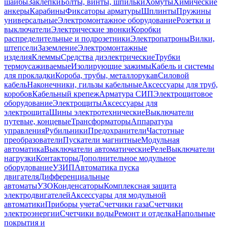
шайбы
Заклепки
Болты, винты, шпильки
Хомуты
Химические
анкеры
Карабины
Фиксаторы арматуры
Шплинты
Пружины
универсальные
Электромонтажное оборудование
Розетки и
выключатели
Электрические звонки
Коробки
распределительные и подрозетники
Электропатроны
Вилки,
штепсели
Заземление
Электромонтажные
изделия
Клеммы
Средства диэлектрические
Трубки
термоусаживаемые
Изолирующие зажимы
Кабель и системы
для прокладки
Короба, трубы, металлорукав
Силовой
кабель
Наконечники, гильзы кабельные
Аксессуары для труб,
коробов
Кабельный крепеж
Арматура СИП
Электрощитовое
оборудование
Электрощиты
Аксессуары для
электрощита
Шины электротехнические
Выключатели
путевые, концевые
Трансформаторы
Аппаратура
управления
Рубильники
Предохранители
Частотные
преобразователи
Пускатели магнитные
Модульная
автоматика
Выключатели автоматические
Реле
Выключатели
нагрузки
Контакторы
Дополнительное модульное
оборудование
УЗИП
Автоматика пуска
двигателя
Дифференциальные
автоматы
УЗО
Конденсаторы
Комплексная защита
электродвигателей
Аксессуары для модульной
автоматики
Приборы учета
Счетчики газа
Счетчики
электроэнергии
Счетчики воды
Ремонт и отделка
Напольные
покрытия и