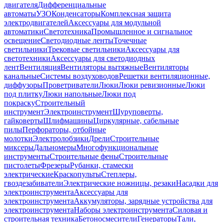
двигателя
Дифференциальные
автоматы
УЗО
Конденсаторы
Комплексная защита
электродвигателей
Аксессуары для модульной
автоматики
Светотехника
Промышленное и сигнальное
освещение
Светодиодные ленты
Точечные
светильники
Трековые светильники
Аксессуары для
светотехники
Аксессуары для светодиодных
лент
Вентиляция
Вентиляторы вытяжные
Вентиляторы
канальные
Системы воздуховодов
Решетки вентиляционные,
диффузоры
Проветриватели
Люки
Люки ревизионные
Люки
под плитку
Люки напольные
Люки под
покраску
Строительный
инструмент
Электроинструмент
Шуруповерты,
гайковерты
Шлифмашины
Циркулярные, сабельные
пилы
Перфораторы, отбойные
молотки
Электролобзики
Дрели
Строительные
миксеры
Дальномеры
Многофункциональные
инструменты
Строительные фены
Строительные
пистолеты
Фрезеры
Рубанки, стамески
электрические
Краскопульты
Степлеры,
гвоздезабиватели
Электрические ножницы, резаки
Насадки для
электроинструмента
Аксессуары для
электроинструмента
Аккумуляторы, зарядные устройства для
электроинструмента
Наборы электроинструмента
Силовая и
строительная техника
Бетоносмесители
Генераторы
Тали,