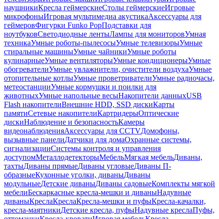
наушники
Кресла геймерские
Столы геймерские
Игровые
микрофоны
Игровая мультимедиа акустика
Аксессуары для
геймеров
Фигурки Funko Pop
Подставки для
ноутбуков
Светодиодные ленты
Лампы для мониторов
Умная
техника
Умные роботы-пылесосы
Умные телевизоры
Умные
стиральные машины
Умные чайники
Умные роботы
кулинарные
Умные вентиляторы
Умные кондиционеры
Умные
обогреватели
Умные увлажнители, очистители воздуха
Умные
отопительные котлы
Умные проветриватели
Умные радиочасы,
метеостанции
Умные кормушки и поилки для
животных
Умные напольные весы
Накопители данных
USB
Flash накопители
Внешние HDD, SSD диски
Карты
памяти
Сетевые накопители
Картридеры
Оптические
диски
Наблюдение и безопасность
Камеры
видеонаблюдения
Аксессуары для CCTV
Домофоны,
вызывные панели
Датчики для дома
Охранные системы,
сигнализации
Системы контроля и управления
доступом
Металлодетекторы
Мебель
Мягкая мебель
Диваны,
тахты
Диваны прямые
Диваны угловые
Диваны П-
образные
Кухонные уголки, диваны
Диваны
модульные
Детские диваны
Диваны садовые
Комплекты мягкой
мебели
Бескаркасные кресла-мешки и диваны
Надувные
диваны
Кресла
Кресла
Кресла-мешки и пуфы
Кресла-качалки,
кресла-маятники
Детские кресла, пуфы
Надувные кресла
Пуфы,
оттоманки
Кресла-кровати
Игровая мебель
Кресла