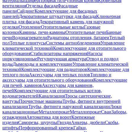
материалы
Шифер
Профнастил
Рулонная кровля
Кровельная
вентиляция
Отделка фасада
Фасадные
панели
Сайдинг
Комплектующие для фасадных
панелей
Декоративные штукатурки для фасада
Клинкерная
плитка для фасада
Декоративный камень для наружной
отделки
Отопление
Отопительные котлы
Газовые
колонки
Камины, печи-камины
Отопительные печи
Банные
печи
Водонагреватели
Радиаторы отопления, батареи
Теплый
пол
Теплые плинтусы
Системы антиобледенения
Управление
климатической техникой
Комплектующие для отопительного
оборудования
Стабилизаторы напряжения
Насосы
циркуляционные
Регулирующая арматура
Отвод и подвод
воды
Дымоходы и комплектующие
Управление климатической
техникой
Комплектующие для радиаторов
Комплектующие для
теплого пола
Аксессуары для теплых полов
Топливо и
аксессуары для отопительного оборудования
Комплектующие
для печей, каминов
Аксессуары для каминов,
печей
Комплектующие для отопительных котлов,
водонагревателей
Канализация
Тросы сантехнические,
вантузы
Прочистные машины
Трубы, фитинги внутренней
канализации
Трубы, фитинги наружной канализации
Люки
канализационные
Металлопрокат
Металлопрокат
Сваи
Заборы,
ограждения
Автоматика для ворот
Крепежные
изделия
Саморезы, шурупы
Гвозди
Анкеры, дюбели
Скобы,
штифты
Перфорированный крепеж
Гайки,