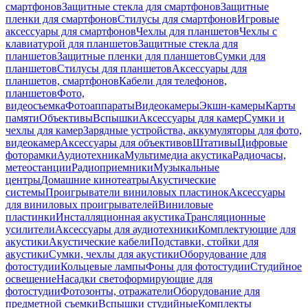
смартфонов
Защитные стекла для смартфонов
Защитные
пленки для смартфонов
Стилусы для смартфонов
Игровые
аксессуары для смартфонов
Чехлы для планшетов
Чехлы с
клавиатурой для планшетов
Защитные стекла для
планшетов
Защитные пленки для планшетов
Сумки для
планшетов
Стилусы для планшетов
Аксессуары для
планшетов, смартфонов
Кабели для телефонов,
планшетов
Фото,
видеосъемка
Фотоаппараты
Видеокамеры
Экшн-камеры
Карты
памяти
Объективы
Вспышки
Аксессуары для камер
Сумки и
чехлы для камер
Зарядные устройства, аккумуляторы для фото,
видеокамер
Аксессуары для объективов
Штативы
Цифровые
фоторамки
Аудиотехника
Мультимедиа акустика
Радиочасы,
метеостанции
Радиоприемники
Музыкальные
центры
Домашние кинотеатры
Акустические
системы
Проигрыватели виниловых пластинок
Аксессуары
для виниловых проигрывателей
Виниловые
пластинки
Инсталляционная акустика
Трансляционные
усилители
Аксессуары для аудиотехники
Комплектующие для
акустики
Акустические кабели
Подставки, стойки для
акустики
Сумки, чехлы для акустики
Оборудование для
фотостудии
Кольцевые лампы
Фоны для фотостудии
Студийное
освещение
Насадки светоформирующие для
фотостудии
Фотозонты, отражатели
Оборудование для
предметной съемки
Вспышки студийные
Комплекты