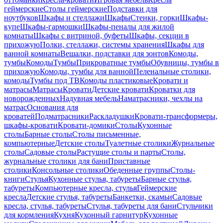
геймерские
Столы геймерские
Подставки для
ноутбуков
Шкафы и стеллажи
Шкафы
Стенки, горки
Шкафы-
купе
Шкафы-гармошки
Шкафы-пеналы для жилой
комнаты
Шкафы с витриной, буфеты
Шкафы, секции в
прихожую
Полки, стеллажи, системы хранения
Шкафы для
ванной комнаты
Вешалки, подставки для зонтов
Комоды,
тумбы
Комоды
Тумбы
Прикроватные тумбы
Обувницы, тумбы в
прихожую
Комоды, тумбы для ванной
Пеленальные столики,
комоды
Тумбы под ТВ
Комоды пластиковые
Кровати и
матрасы
Матрасы
Кровати
Детские кровати
Кроватки для
новорожденных
Надувная мебель
Наматрасники, чехлы на
матрас
Основания для
кроватей
Подматрасники
Раскладушки
Кровати-трансформеры,
шкафы-кровати
Кровати-домики
Столы
Кухонные
столы
Барные столы
Столы письменные,
компьютерные
Детские столы
Туалетные столики
Журнальные
столы
Садовые столы
Растущие столы и парты
Столы,
журнальные столики для бани
Приставные
столики
Консольные столики
Обеденные группы
Столы-
книги
Стулья
Кухонные стулья, табуреты
Барные стулья,
табуреты
Компьютерные кресла, стулья
Геймерские
кресла
Детские стулья, табуреты
Банкетки, скамьи
Садовые
кресла, стулья, табуреты
Стулья, табуреты для бани
Стульчики
для кормления
Кухня
Кухонный гарнитур
Кухонные