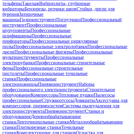
тельферы
Такелаж
Виброплиты, глубинные
вибраторы
Бензорезы, резчики швов
Стойки, дрели для
бурения
Затирочные
машины
Гидроинструмент
Погрузчики
Профессиональный
инструмент
Профессиональные
шуруповерты
Профессиональные
шлифмашины
Профессиональные
перфораторы
Профессиональные циркулярные
пилы
Профессиональные электролобзики
Профессиональные
дрели
Профессиональные фрезеры
Профессиональные
мультиинструменты
Профессиональные
электрорубанки
Профессиональные строительные
фены
Профессиональные строительные
пистолеты
Профессиональные точильные
станки
Профессиональные
электроножницы
Пневмоинструмент
Наборы
профессионального электроинструмента
Строительное
оборудование
Компрессоры
Тепловые пушки
Пылесосы
профессиональные
Стружкоотсосы
Домкраты
Аксессуары для
компрессоров, пневмосистем
Системы пылеудаления для
электроинструмента
Пневмоинструмент
Станки и
оборудование
Деревообрабатывающие
станки
Ленточнопильные станки
Металлообрабатывающие
станки
Плиткорезные станки
Точильные
станки
Комплектующие для станков
Оснастка для