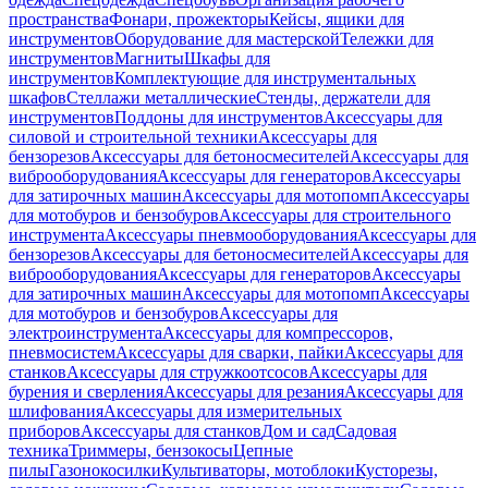
пространства
Фонари, прожекторы
Кейсы, ящики для
инструментов
Оборудование для мастерской
Тележки для
инструментов
Магниты
Шкафы для
инструментов
Комплектующие для инструментальных
шкафов
Стеллажи металлические
Стенды, держатели для
инструментов
Поддоны для инструментов
Аксессуары для
силовой и строительной техники
Аксессуары для
бензорезов
Аксессуары для бетоносмесителей
Аксессуары для
виброоборудования
Аксессуары для генераторов
Аксессуары
для затирочных машин
Аксессуары для мотопомп
Аксессуары
для мотобуров и бензобуров
Аксессуары для строительного
инструмента
Аксессуары пневмооборудования
Аксессуары для
бензорезов
Аксессуары для бетоносмесителей
Аксессуары для
виброоборудования
Аксессуары для генераторов
Аксессуары
для затирочных машин
Аксессуары для мотопомп
Аксессуары
для мотобуров и бензобуров
Аксессуары для
электроинструмента
Аксессуары для компрессоров,
пневмосистем
Аксессуары для сварки, пайки
Аксессуары для
станков
Аксессуары для стружкоотсосов
Аксессуары для
бурения и сверления
Аксессуары для резания
Аксессуары для
шлифования
Аксессуары для измерительных
приборов
Аксессуары для станков
Дом и сад
Садовая
техника
Триммеры, бензокосы
Цепные
пилы
Газонокосилки
Культиваторы, мотоблоки
Кусторезы,