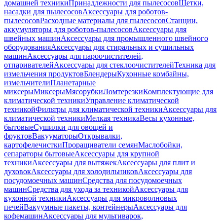
домашней техники
Принадлежности для пылесосов
Щетки,
насадки для пылесосов
Аксессуары для роботов-
пылесосов
Расходные материалы для пылесосов
Станции,
аккумуляторы для роботов-пылесосов
Аксессуары для
швейных машин
Аксессуары для промышленного швейного
оборудования
Аксессуары для стиральных и сушильных
машин
Аксессуары для пароочистителей,
отпаривателей
Аксессуары для стеклоочистителей
Техника для
измельчения продуктов
Блендеры
Кухонные комбайны,
измельчители
Планетарные
миксеры
Миксеры
Мясорубки
Ломтерезки
Комплектующие для
климатической техники
Управление климатической
техникой
Фильтры для климатической техники
Аксессуары для
климатической техники
Мелкая техника
Весы кухонные,
бытовые
Сушилки для овощей и
фруктов
Вакууматоры
Открывалки,
картофелечистки
Проращиватели семян
Маслобойки,
сепараторы бытовые
Аксессуары для крупной
техники
Аксессуары для вытяжек
Аксессуары для плит и
духовок
Аксессуары для холодильников
Аксессуары для
посудомоечных машин
Средства для посудомоечных
машин
Средства для ухода за техникой
Аксессуары для
кухонной техники
Аксессуары для микроволновых
печей
Вакуумные пакеты, контейнеры
Аксессуары для
кофемашин
Аксессуары для мультиварок,