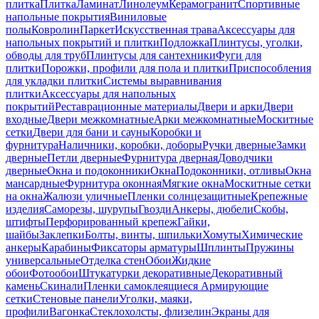
плитка
Плитка
Ламинат
Линолеум
Керамогранит
Спортивные
напольные покрытия
Виниловые
полы
Ковролин
Паркет
Искусственная трава
Аксессуары для
напольных покрытий и плитки
Подложка
Плинтусы, уголки,
обводы для труб
Плинтусы для сантехники
Фуги для
плитки
Порожки, профили для пола и плитки
Приспособления
для укладки плитки
Системы выравнивания
плитки
Аксессуары для напольных
покрытий
Реставрационные материалы
Двери и арки
Двери
входные
Двери межкомнатные
Арки межкомнатные
Москитные
сетки
Двери для бани и сауны
Коробки и
фурнитура
Наличники, коробки, доборы
Ручки дверные
Замки
дверные
Петли дверные
Фурнитура дверная
Доводчики
дверные
Окна и подоконники
Окна
Подоконники, отливы
Окна
мансардные
Фурнитура оконная
Мягкие окна
Москитные сетки
на окна
Жалюзи уличные
Пленки солнцезащитные
Крепежные
изделия
Саморезы, шурупы
Гвозди
Анкеры, дюбели
Скобы,
штифты
Перфорированный крепеж
Гайки,
шайбы
Заклепки
Болты, винты, шпильки
Хомуты
Химические
анкеры
Карабины
Фиксаторы арматуры
Шплинты
Пружины
универсальные
Отделка стен
Обои
Жидкие
обои
Фотообои
Штукатурки декоративные
Декоративный
камень
Скинали
Пленки самоклеящиеся
Армирующие
сетки
Стеновые панели
Уголки, маяки,
профили
Вагонка
Стеклохолсты, флизелин
Экраны для