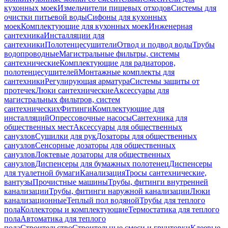
кухонных моек
Измельчители пищевых отходов
Системы для
очистки питьевой воды
Сифоны для кухонных
моек
Комплектующие для кухонных моек
Инженерная
сантехника
Инсталляции для
сантехники
Полотенцесушители
Отвод и подвод воды
Трубы
водопроводные
Магистральные фильтры, системы
сантехнические
Комплектующие для радиаторов,
полотенцесушителей
Монтажные комплекты для
сантехники
Регулирующая арматура
Системы защиты от
протечек
Люки сантехнические
Аксессуары для
магистральных фильтров, систем
сантехнических
Фитинги
Комплектующие для
инсталляций
Опрессовочные насосы
Сантехника для
общественных мест
Аксессуары для общественных
санузлов
Сушилки для рук
Дозаторы для общественных
санузлов
Сенсорные дозаторы для общественных
санузлов
Локтевые дозаторы для общественных
санузлов
Диспенсеры для бумажных полотенец
Диспенсеры
для туалетной бумаги
Канализация
Тросы сантехнические,
вантузы
Прочистные машины
Трубы, фитинги внутренней
канализации
Трубы, фитинги наружной канализации
Люки
канализационные
Теплый пол водяной
Трубы для теплого
пола
Коллекторы и комплектующие
Термостатика для теплого
пола
Автоматика для теплого
пола
Строительство
Строительные смеси и грунтовки
Клеевые