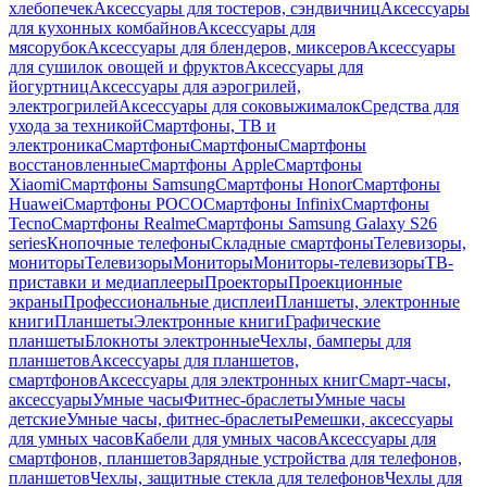
хлебопечек
Аксессуары для тостеров, сэндвичниц
Аксессуары
для кухонных комбайнов
Аксессуары для
мясорубок
Аксессуары для блендеров, миксеров
Аксессуары
для сушилок овощей и фруктов
Аксессуары для
йогуртниц
Аксессуары для аэрогрилей,
электрогрилей
Аксессуары для соковыжималок
Средства для
ухода за техникой
Смартфоны, ТВ и
электроника
Смартфоны
Смартфоны
Смартфоны
восстановленные
Смартфоны Apple
Смартфоны
Xiaomi
Смартфоны Samsung
Смартфоны Honor
Смартфоны
Huawei
Смартфоны POCO
Смартфоны Infinix
Смартфоны
Tecno
Смартфоны Realme
Смартфоны Samsung Galaxy S26
series
Кнопочные телефоны
Складные смартфоны
Телевизоры,
мониторы
Телевизоры
Мониторы
Мониторы-телевизоры
ТВ-
приставки и медиаплееры
Проекторы
Проекционные
экраны
Профессиональные дисплеи
Планшеты, электронные
книги
Планшеты
Электронные книги
Графические
планшеты
Блокноты электронные
Чехлы, бамперы для
планшетов
Аксессуары для планшетов,
смартфонов
Аксессуары для электронных книг
Смарт-часы,
аксессуары
Умные часы
Фитнес-браслеты
Умные часы
детские
Умные часы, фитнес-браслеты
Ремешки, аксессуары
для умных часов
Кабели для умных часов
Аксессуары для
смартфонов, планшетов
Зарядные устройства для телефонов,
планшетов
Чехлы, защитные стекла для телефонов
Чехлы для