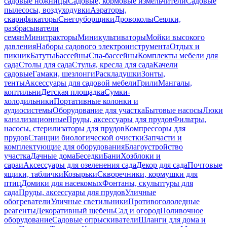
садовые ножницы
Садовые, кормовые измельчители
Садовые
пылесосы, воздуходувки
Аэраторы,
скарификаторы
Снегоуборщики
Дровоколы
Сеялки,
разбрасыватели
семян
Минитракторы
Миникультиваторы
Мойки высокого
давления
Наборы садового электроинструмента
Отдых и
пикник
Батуты
Бассейны
Спа-бассейны
Комплекты мебели для
сада
Столы для сада
Стулья, кресла для сада
Качели
садовые
Гамаки, шезлонги
Раскладушки
Зонты,
тенты
Аксессуары для садовой мебели
Грили
Мангалы,
коптильни
Детская площадка
Сумки-
холодильники
Портативные колонки и
аудиосистемы
Оборудование для участка
Бытовые насосы
Люки
канализационные
Пруды, аксессуары для прудов
Фильтры,
насосы, стерилизаторы для прудов
Компрессоры для
прудов
Станции биологической очистки
Запчасти и
комплектующие для оборудования
Благоустройство
участка
Дачные дома
Беседки
Бани
Хозблоки и
сараи
Аксессуары для озеленения сада
Декор для сада
Почтовые
ящики, таблички
Козырьки
Скворечники, кормушки для
птиц
Домики для насекомых
Фонтаны, скульптуры для
сада
Пруды, аксессуары для прудов
Уличные
обогреватели
Уличные светильники
Противогололедные
реагенты
Декоративный щебень
Сад и огород
Поливочное
оборудование
Садовые опрыскиватели
Шланги для дома и