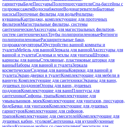
гарнитуры
Биде
Писсуары
Полотенцесушители
Спа-бассейны с
гидромассажем
Водоснабжение
Водонагреватели
Бытовые
насосы
Проточные фильтры для воды
Фильтры-
кувшины
Картриджи, комплектующие для проточных
фильтров
Магистральные фильтры, системы
сантехнические
Аксессуары для магистральных фильтров,
систем сантехнических
Трубы полипропиленовые
Фитинги
полипропиленовые
Расширительные баки,
гидроаккумуляторы
Обустройство ванной комнаты и
туалета
Мебель для ванной
Зеркала для ванной
Аксессуары для
ванной и туалета
Сиденья и чехлы для унитаза
Шторки,
карнизы для ванны
Стеклянные, пластиковые шторки для
ванны
Наборы для ванной и туалета
Зеркала
косметические
Сиденья для ванны
Коврики для ванной и
туалета
Экран-дверки в туалет
Комплектующие для мебели в
ванную
Комплектующие для сантехники
Экраны для ванн,
душевых поддонов
Опоры для ванн, душевых
поддонов
Комплектующие для ванн
Плинтусы для
сантехники
Сифоны, трапы
Комплектующие для
умывальников, моек
Комплектующие для унитазов, писсуаров,
биде
Бачки для унитазов
Комплектующие для душевых
гарнитуров
Комплектующие для сифонов,
трапов
Комплектующие для смесителей
Комплектующие для
душевых кабин, уголков
Сантехника для кухни
Кухонные
мойки
Кухонные мойки со смесителями
Смесители для