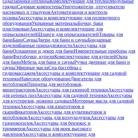
сада
Парники
Теплицы
Комплектующие для теплиц
Модульные
грядки
Садовые компостеры
Уничтожители, отпугиватели
насекомых и грызунов
Автоматизация и контроль
полива
Аксессуары и комплектующие для поливочного
оборудования
Укрывные материалы
Бочки, баки
пластиковые
Аксессуары и комплектующие для
опрыскивателей
Шланги для опрыскивателей
Товары для
бани
Бани
Сауны
Двери для бани и сауны
Бондарные
изделия
Банные принадлежности
Аксессуары для
бани
Оснащение и декор для бани
Измерительные приборы для
бани
Фитобочки, купели
Комплектующие для купелей
Окна
для бани
Мебель для бани и сауны
Ручки дверные для бани и
сауны
Эфирные масла
Спа-бассейны с
гидромассажем
Аксессуары и комплектующие для садовой
техники
Навесное оборудование
Двигатели для
мотоблоков
Прицепы для мотоблоков,
минитракторов
Аксессуары для газонной техники
Аксессуары
для цепных пил
Аксессуары для садовой техники
Аксессуары
для кусторезов, ножниц садовых
Моторные масла для садовой
техники
Аксессуары для аэратоторов и
скарификаторов
Аксессуары для культиваторов и
мотоблоков
Аксессуары для воздуходувок
Аксессуары для
газонокосилок
Аксессуары для бензокос и
триммеров
Аксессуары для моек высокого
давления
Аксессуары и комплектующие для