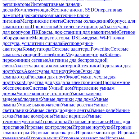
репликаторы
Интерактивные панели,
доски
Комплектующие
Жесткие диски, SSD
Оперативная
память
Видеокарты
Компьютерные блоки
питания
Материнские платы
Системы охлаждения
Корпуса для
компьютеров
Процессоры
Оптические приводы
Аксессуары
для корпусов ПК
Боксы, док-станции для накопителей
Сетевое
оборудование
Маршрутизаторы, DSL-модемы
Wi-Fi точки
доступа, усилители сигнала
Беспроводные
адаптеры
Коммутаторы
Сетевые адаптеры
Powerline
Сетевые
комплектующие
IP-телефония
Медиаконвертеры
Кабели,
переходники сетевые
Антенны для беспроводной
связи
Аксессуары для компьютерной техники
Подставки для
ноутбуков
Аксессуары для ноутбуков
Очки для
компьютера
Рюкзаки для ноутбуков
Сумки, чехлы для
ноутбуков
Средства для ухода за электроникой
Программное
обеспечение
Система Умный дом
Управление умным
домом
Умные колонки, станции
Умные камеры
видеонаблюдения
Умные датчики для дома
Умные
лампы
Умные выключатели
Умные розетки
Умные
светильники
Умные светодиодные ленты
Умные реле
Умные
замки
Умные домофоны
Умные карнизы
Умные
терморегуляторы
Игровая зона
Игровые приставки
Игры для
приставок
Игровые контроллеры
Игровые ноутбуки
Игровые
компьютеры
Игровые видеокарты
Игровые мониторы
Игровые
телевизоры
Игровые мыши
Игровые клавиатуры
Игровые