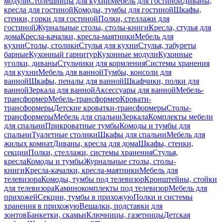
модули
Столешницы для кухни
Мебель для гостиной
Диваны,
кресла для гостиной
Комоды, тумбы для гостиной
Шкафы,
стенки, горки для гостиной
Полки, стеллажи для
гостиной
Журнальные столы, столы-книги
Кресла, стулья для
дома
Кресла-качалки, кресла-маятники
Мебель для
кухни
Столы, столики
Стулья для кухни
Стулья, табуреты
барные
Кухонный гарнитур
Кухонные модули
Кухонные
уголки, диваны
Стульчики для кормления
Системы хранения
для кухни
Мебель для ванной
Тумбы, консоли для
ванной
Шкафы, пеналы для ванной
Шкафчики, полки для
ванной
Зеркала для ванной
Аксессуары для ванной
Мебель-
трансформер
Мебель-трансформер
Кровати-
трансформеры
Детские кроватки-трансформеры
Столы-
трансформеры
Мебель для спальни
Зеркала
Комплекты мебели
для спальни
Прикроватные тумбы
Комоды и тумбы для
спальни
Туалетные столики
Шкафы для спальни
Мебель для
жилых комнат
Диваны, кресла для дома
Шкафы, стенки,
секции
Полки, стеллажи, системы хранения
Стулья,
кресла
Комоды и тумбы
Журнальные столы, столы-
книги
Кресла-качалки, кресла-маятники
Мебель для
телевизора
Комоды, тумбы под телевизор
Кронштейны, стойки
для телевизора
Каминокомплекты под телевизор
Мебель для
прихожей
Секции, тумбы в прихожую
Полки и системы
хранения в прихожую
Вешалки, подставки для
зонтов
Банкетки, скамьи
Ключницы, газетницы
Детская