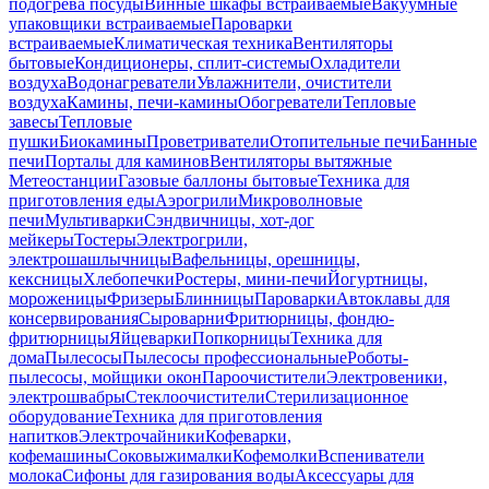
подогрева посуды
Винные шкафы встраиваемые
Вакуумные
упаковщики встраиваемые
Пароварки
встраиваемые
Климатическая техника
Вентиляторы
бытовые
Кондиционеры, сплит-системы
Охладители
воздуха
Водонагреватели
Увлажнители, очистители
воздуха
Камины, печи-камины
Обогреватели
Тепловые
завесы
Тепловые
пушки
Биокамины
Проветриватели
Отопительные печи
Банные
печи
Порталы для каминов
Вентиляторы вытяжные
Метеостанции
Газовые баллоны бытовые
Техника для
приготовления еды
Аэрогрили
Микроволновые
печи
Мультиварки
Сэндвичницы, хот-дог
мейкеры
Тостеры
Электрогрили,
электрошашлычницы
Вафельницы, орешницы,
кексницы
Хлебопечки
Ростеры, мини-печи
Йогуртницы,
мороженицы
Фризеры
Блинницы
Пароварки
Автоклавы для
консервирования
Сыроварни
Фритюрницы, фондю-
фритюрницы
Яйцеварки
Попкорницы
Техника для
дома
Пылесосы
Пылесосы профессиональные
Роботы-
пылесосы, мойщики окон
Пароочистители
Электровеники,
электрошвабры
Стеклоочистители
Стерилизационное
оборудование
Техника для приготовления
напитков
Электрочайники
Кофеварки,
кофемашины
Соковыжималки
Кофемолки
Вспениватели
молока
Сифоны для газирования воды
Аксессуары для