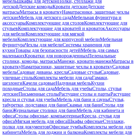
мебель
Шкафы для детской
Полки, стеллажи для
детской
Детские комоды
Кровати детские
Детские
матрасы
Матрасы в кроватку
Наматрасники, защитные чехлы
детские
Мебель для детского сада
Мебельная фурнитура и
аксессуары
Комплектующие для столов
Комплектующие для
стульев
Комплектующие для кроватей и кроваток
Аксессуары
для мебели
Комплектующие для мягкой
мебели
Комплектующие для корпусной мебели
Мебельная
фурнитура
Чехлы для мебели
Системы хранения для
кухни
Товары для безопасности детей
Мебель для самых
маленьких
Кроватки для новорожденных
Пеленальные
столики, комоды, матрасы
Манежи, кровати-манежи
Матрасы в
кроватку
Наматрасники, защитные чехлы в кроватку
Садовая
мебель
Садовые диваны, кресла
Садовые стулья
Садовые,
уличные столы
Комплекты мебели для сада
Гамаки,
шезлонги
Качели садовые
Надувная мебель
Кухни
походные
Столы для сада
Мебель для учебы
Столы, стулья
детские
Письменные столы
Растущие столы и парты
Растущие
кресла и стулья для учебы
Мебель для бани и сауны
Стулья,
табуретки, подставки для бани
Скамьи для бани
Столы для
бани
Журнальные столики для бани
Мебель для кабинета и
офиса
Столы офисные, компьютерные
Кресла, стулья для
офиса
Мягкая мебель для офиса
Шкафы офисные
Стеллажи,
полки для документов
Офисные тумбы
Комплекты мебели для
кабинета
Мебель для лоджии и балкона
Комплекты мебели для