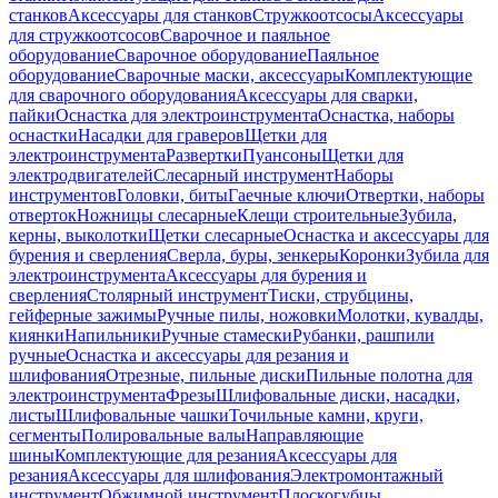
станков
Аксессуары для станков
Стружкоотсосы
Аксессуары
для стружкоотсосов
Сварочное и паяльное
оборудование
Сварочное оборудование
Паяльное
оборудование
Сварочные маски, аксессуары
Комплектующие
для сварочного оборудования
Аксессуары для сварки,
пайки
Оснастка для электроинструмента
Оснастка, наборы
оснастки
Насадки для граверов
Щетки для
электроинструмента
Развертки
Пуансоны
Щетки для
электродвигателей
Слесарный инструмент
Наборы
инструментов
Головки, биты
Гаечные ключи
Отвертки, наборы
отверток
Ножницы слесарные
Клещи строительные
Зубила,
керны, выколотки
Щетки слесарные
Оснастка и аксессуары для
бурения и сверления
Сверла, буры, зенкеры
Коронки
Зубила для
электроинструмента
Аксессуары для бурения и
сверления
Столярный инструмент
Тиски, струбцины,
гейферные зажимы
Ручные пилы, ножовки
Молотки, кувалды,
киянки
Напильники
Ручные стамески
Рубанки, рашпили
ручные
Оснастка и аксессуары для резания и
шлифования
Отрезные, пильные диски
Пильные полотна для
электроинструмента
Фрезы
Шлифовальные диски, насадки,
листы
Шлифовальные чашки
Точильные камни, круги,
сегменты
Полировальные валы
Направляющие
шины
Комплектующие для резания
Аксессуары для
резания
Аксессуары для шлифования
Электромонтажный
инструмент
Обжимной инструмент
Плоскогубцы,