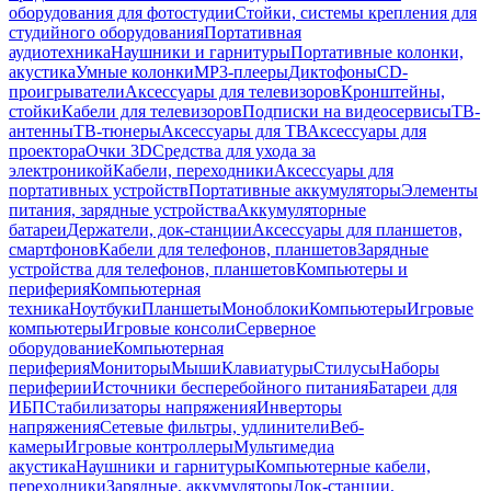
оборудования для фотостудии
Стойки, системы крепления для
студийного оборудования
Портативная
аудиотехника
Наушники и гарнитуры
Портативные колонки,
акустика
Умные колонки
MP3-плееры
Диктофоны
CD-
проигрыватели
Аксессуары для телевизоров
Кронштейны,
стойки
Кабели для телевизоров
Подписки на видеосервисы
ТВ-
антенны
ТВ-тюнеры
Аксессуары для ТВ
Аксессуары для
проектора
Очки 3D
Средства для ухода за
электроникой
Кабели, переходники
Аксессуары для
портативных устройств
Портативные аккумуляторы
Элементы
питания, зарядные устройства
Аккумуляторные
батареи
Держатели, док-станции
Аксессуары для планшетов,
смартфонов
Кабели для телефонов, планшетов
Зарядные
устройства для телефонов, планшетов
Компьютеры и
периферия
Компьютерная
техника
Ноутбуки
Планшеты
Моноблоки
Компьютеры
Игровые
компьютеры
Игровые консоли
Серверное
оборудование
Компьютерная
периферия
Мониторы
Мыши
Клавиатуры
Стилусы
Наборы
периферии
Источники бесперебойного питания
Батареи для
ИБП
Стабилизаторы напряжения
Инверторы
напряжения
Сетевые фильтры, удлинители
Веб-
камеры
Игровые контроллеры
Мультимедиа
акустика
Наушники и гарнитуры
Компьютерные кабели,
переходники
Зарядные, аккумуляторы
Док-станции,