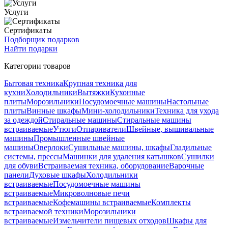
Услуги
Сертификаты
Подборщик подарков
Найти подарки
Категории товаров
Бытовая техника
Крупная техника для
кухни
Холодильники
Вытяжки
Кухонные
плиты
Морозильники
Посудомоечные машины
Настольные
плиты
Винные шкафы
Мини-холодильники
Техника для ухода
за одеждой
Стиральные машины
Стиральные машины
встраиваемые
Утюги
Отпариватели
Швейные, вышивальные
машины
Промышленные швейные
машины
Оверлоки
Сушильные машины, шкафы
Гладильные
системы, прессы
Машинки для удаления катышков
Сушилки
для обуви
Встраиваемая техника, оборудование
Варочные
панели
Духовые шкафы
Холодильники
встраиваемые
Посудомоечные машины
встраиваемые
Микроволновые печи
встраиваемые
Кофемашины встраиваемые
Комплекты
встраиваемой техники
Морозильники
встраиваемые
Измельчители пищевых отходов
Шкафы для