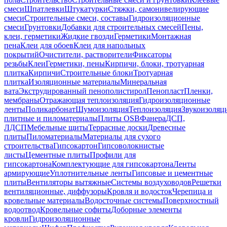
смеси
Шпатлевки
Штукатурки
Стяжки, самонивелирующие
смеси
Строительные смеси, составы
Гидроизоляционные
смеси
Грунтовки
Добавки для строительных смесей
Пены,
клеи, герметики
Жидкие гвозди
Герметики
Монтажная
пена
Клеи для обоев
Клеи для напольных
покрытий
Очистители, растворители
Фиксаторы
резьбы
Клеи
Герметики, пены
Кирпичи, блоки, тротуарная
плитка
Кирпичи
Строительные блоки
Тротуарная
плитка
Изоляционные материалы
Минеральная
вата
Экструдированный пенополистирол
Пенопласт
Пленки,
мембраны
Отражающая теплоизоляция
Гидроизоляционные
ленты
Поликарбонат
Шумоизоляция
Теплоизоляция
Звукоизоляц
плитные и пиломатериалы
Плиты OSB
Фанера
ДСП,
ЛДСП
Мебельные щиты
Террасные доски
Древесные
плиты
Пиломатериалы
Материалы для сухого
строительства
Гипсокартон
Гипсоволокнистые
листы
Цементные плиты
Профили для
гипсокартона
Комплектующие для гипсокартона
Ленты
армирующие
Уплотнительные ленты
Гипсовые и цементные
плиты
Вентиляторы вытяжные
Системы воздуховодов
Решетки
вентиляционные, диффузоры
Кровля и водосток
Черепица и
кровельные материалы
Водосточные системы
Поверхностный
водоотвод
Кровельные софиты
Доборные элементы
кровли
Гидроизоляционные