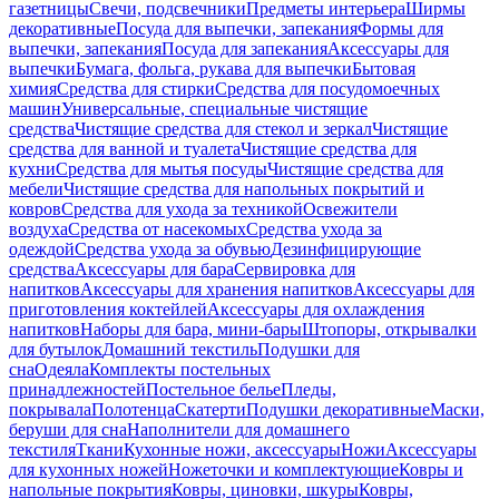
газетницы
Свечи, подсвечники
Предметы интерьера
Ширмы
декоративные
Посуда для выпечки, запекания
Формы для
выпечки, запекания
Посуда для запекания
Аксессуары для
выпечки
Бумага, фольга, рукава для выпечки
Бытовая
химия
Средства для стирки
Средства для посудомоечных
машин
Универсальные, специальные чистящие
средства
Чистящие средства для стекол и зеркал
Чистящие
средства для ванной и туалета
Чистящие средства для
кухни
Средства для мытья посуды
Чистящие средства для
мебели
Чистящие средства для напольных покрытий и
ковров
Средства для ухода за техникой
Освежители
воздуха
Средства от насекомых
Средства ухода за
одеждой
Средства ухода за обувью
Дезинфицирующие
средства
Аксессуары для бара
Сервировка для
напитков
Аксессуары для хранения напитков
Аксессуары для
приготовления коктейлей
Аксессуары для охлаждения
напитков
Наборы для бара, мини-бары
Штопоры, открывалки
для бутылок
Домашний текстиль
Подушки для
сна
Одеяла
Комплекты постельных
принадлежностей
Постельное белье
Пледы,
покрывала
Полотенца
Скатерти
Подушки декоративные
Маски,
беруши для сна
Наполнители для домашнего
текстиля
Ткани
Кухонные ножи, аксессуары
Ножи
Аксессуары
для кухонных ножей
Ножеточки и комплектующие
Ковры и
напольные покрытия
Ковры, циновки, шкуры
Ковры,