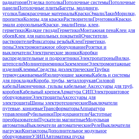
радиаторов
Отделка потолка
Потолочные системы
Потолочные
панели
Потолочные плиты
Багеты, молдинги,
уголки
Лакокрасочные материалы
Краски
Эмали
Лаки
Морилки,
пропитки
Колеры для краски
Растворители
Грунтовки
Краски,
эмали аэрозольные
Краски, эмали
Пены, клеи,
герметики
Жидкие гвозди
Герметики
Монтажная пена
Клеи для
обоев
Клеи для напольных покрытий
Очистители,
растворители
Фиксаторы резьбы
Клеи
Герметики,
пены
Электромонтажное оборудование
Розетки и
выключатели
Электрические звонки
Коробки
распределительные и подрозетники
Электропатроны
Вилки,
штепсели
Молниеприемники
Заземление
Электромонтажные
изделия
Клеммы
Средства диэлектрические
Трубки
термоусаживаемые
Изолирующие зажимы
Кабель и системы
для прокладки
Короба, трубы, металлорукав
Силовой
кабель
Наконечники, гильзы кабельные
Аксессуары для труб,
коробов
Кабельный крепеж
Арматура СИП
Электрощитовое
оборудование
Электрощиты
Аксессуары для
электрощита
Шины электротехнические
Выключатели
путевые, концевые
Трансформаторы
Аппаратура
управления
Рубильники
Предохранители
Частотные
преобразователи
Пускатели магнитные
Модульная
автоматика
Выключатели автоматические
Реле
Выключатели
нагрузки
Контакторы
Дополнительное модульное
оборудование
УЗИП
Автоматика пуска