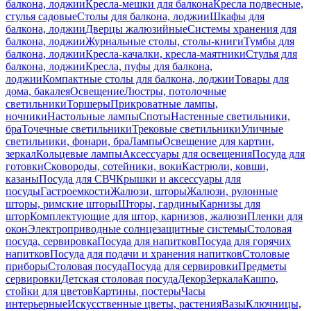
балкона, лоджии
Кресла-мешки для балкона
Кресла подвесные,
стулья садовые
Столы для балкона, лоджии
Шкафы для
балкона, лоджии
Дверцы жалюзийные
Системы хранения для
балкона, лоджии
Журнальные столы, столы-книги
Тумбы для
балкона, лоджии
Кресла-качалки, кресла-маятники
Стулья для
балкона, лоджии
Кресла, пуфы для балкона,
лоджии
Компактные столы для балкона, лоджии
Товары для
дома, бакалея
Освещение
Люстры, потолочные
светильники
Торшеры
Прикроватные лампы,
ночники
Настольные лампы
Споты
Настенные светильники,
бра
Точечные светильники
Трековые светильники
Уличные
светильники, фонари, бра
Лампы
Освещение для картин,
зеркал
Кольцевые лампы
Аксессуары для освещения
Посуда для
готовки
Сковороды, сотейники, воки
Кастрюли, ковши,
казаны
Посуда для СВЧ
Крышки и аксессуары для
посуды
Гастроемкости
Жалюзи, шторы
Жалюзи, рулонные
шторы, римские шторы
Шторы, гардины
Карнизы для
штор
Комплектующие для штор, карнизов, жалюзи
Пленки для
окон
Электроприводные солнцезащитные системы
Столовая
посуда, сервировка
Посуда для напитков
Посуда для горячих
напитков
Посуда для подачи и хранения напитков
Столовые
приборы
Столовая посуда
Посуда для сервировки
Предметы
сервировки
Детская столовая посуда
Декор
Зеркала
Кашпо,
стойки для цветов
Картины, постеры
Часы
интерьерные
Искусственные цветы, растения
Вазы
Ключницы,