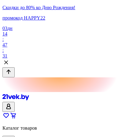
Скидки до 80% ко Дню Рождения!
промокод HAPPY22
03
дн
14
:
47
:
31
Каталог товаров