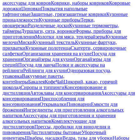
аксессуары для ковров
Коврики, наборы ковриков
Ковровые
дорожки
Циновки
Покрытия напольные
тафтинговые
Защитные, грязезащитные коврики
Кухонные
принадлежности
Кухонные приборы
Терки,
овощерезки
Разделочные доски
Кухонные термометры,
таймеры
Дуршлаги, сита, воронки
Формы, приборы для
приготовления
Молотки для мяса, тендерайзеры
Кухонные
мелочи
Миски
Кухонный текстиль
Кухонные фартуки,
прихватки
Кухонные полотенца
Скатерти, сервировочные
салфетки
Организация хранения на кухне
Посуда для
хранения
Органайзеры для кухни
Органайзеры для
специй
Посуда для ланча
Полки и аксессуары на
рейлинги
Рейлинги для кухни
Одноразовая посуда,
упаковка
Вакуумные пакеты,
контейнеры
Бакалея
Кофе
Чай
Цикорий, какао, горячий
шоколад
Сиропы и топпинги
Консервирование и
дистилляция
Автоклавы для консервирования
Аксессуары для
консервирования
Приспособления для
консервирования
Открывалки
Пивоварни
Емкости для
брожения
Ингредиенты для приготовления алкогольных
напитков
Аксессуары для приготовления и хранения
алкогольных напитков
Комплектующие для
дистилляторов
Прессы, дробилки для виноделия и
пивоварения
Дистилляторы бытовые
Уборочный
инвентарь
Швабры, насадки
Ведра, тазы для уборки
Наборы