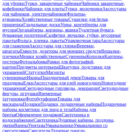
для уборки
Турки, заварочные чайники
Чайники заварочные,
кофейники
Чайники для плиты
Турки, молочники
Аксессуары
для чайников, электрочайников
Фильтры-
кувшины
Хозяйственные товары
Сушилки для белья,
прищепки
Гладильные доски
Урны, контейнеры для
мусора
Органайзеры, корзины, ящики
Туалетная бумага,
бумажные полотенца
Салфетки, мочалки, губки, мусорные
пакеты
Фольга, пленка, пакеты
Упаковочная тара
Аксессуары
для глажения
Аксессуары для стирки
Веревки,
шпагаты
Емкости, дозаторы для моющих средств
Вешалки-
плечики
Мешки хозяйственные
Сувениры
Копилки
Картины,
постеры
Фотоальбомы
Рамки для фотографий,
картин
Предметы интерьера
Шкатулки, подставки для
украшений
Статуэтки
Магниты
сувенирные
Иконы
Праздничный декор
Товары для
праздника
Елки
Аксессуары для елей новогодних
Новогодние
украшения
Светодиодные гирлянды, декорации
Светодиодные
фигуры, игрушки
Временные
татуировки
Фотобутафория
Товары для
маскарада
Подарки
Подарки, подарочные наборы
Подарочные
наборы косметики для лица и тела
Наборы для
бритья
Оформление подарков
Сантехника и
водоснабжение
Сантехника
Душевые кабины, поддоны,
двери
Ванны
Унитазы
Умывальники
Умывальники со
смесителями
Смесители
Душевые панели,