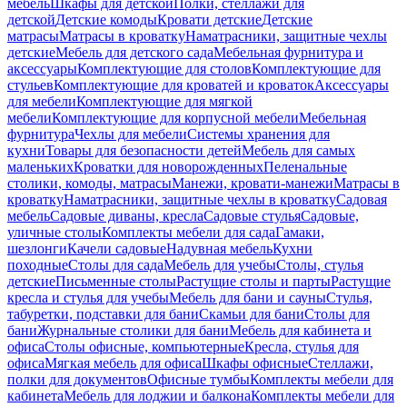
мебель
Шкафы для детской
Полки, стеллажи для
детской
Детские комоды
Кровати детские
Детские
матрасы
Матрасы в кроватку
Наматрасники, защитные чехлы
детские
Мебель для детского сада
Мебельная фурнитура и
аксессуары
Комплектующие для столов
Комплектующие для
стульев
Комплектующие для кроватей и кроваток
Аксессуары
для мебели
Комплектующие для мягкой
мебели
Комплектующие для корпусной мебели
Мебельная
фурнитура
Чехлы для мебели
Системы хранения для
кухни
Товары для безопасности детей
Мебель для самых
маленьких
Кроватки для новорожденных
Пеленальные
столики, комоды, матрасы
Манежи, кровати-манежи
Матрасы в
кроватку
Наматрасники, защитные чехлы в кроватку
Садовая
мебель
Садовые диваны, кресла
Садовые стулья
Садовые,
уличные столы
Комплекты мебели для сада
Гамаки,
шезлонги
Качели садовые
Надувная мебель
Кухни
походные
Столы для сада
Мебель для учебы
Столы, стулья
детские
Письменные столы
Растущие столы и парты
Растущие
кресла и стулья для учебы
Мебель для бани и сауны
Стулья,
табуретки, подставки для бани
Скамьи для бани
Столы для
бани
Журнальные столики для бани
Мебель для кабинета и
офиса
Столы офисные, компьютерные
Кресла, стулья для
офиса
Мягкая мебель для офиса
Шкафы офисные
Стеллажи,
полки для документов
Офисные тумбы
Комплекты мебели для
кабинета
Мебель для лоджии и балкона
Комплекты мебели для