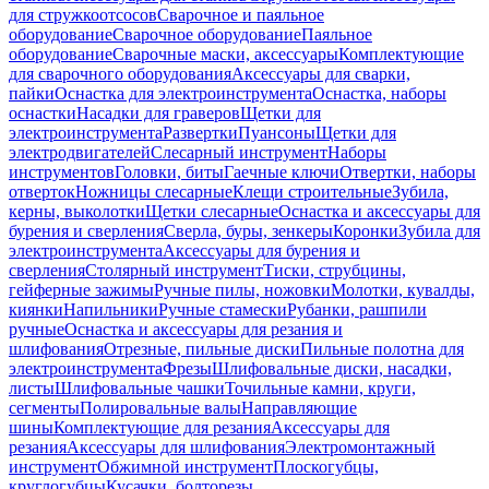
для стружкоотсосов
Сварочное и паяльное
оборудование
Сварочное оборудование
Паяльное
оборудование
Сварочные маски, аксессуары
Комплектующие
для сварочного оборудования
Аксессуары для сварки,
пайки
Оснастка для электроинструмента
Оснастка, наборы
оснастки
Насадки для граверов
Щетки для
электроинструмента
Развертки
Пуансоны
Щетки для
электродвигателей
Слесарный инструмент
Наборы
инструментов
Головки, биты
Гаечные ключи
Отвертки, наборы
отверток
Ножницы слесарные
Клещи строительные
Зубила,
керны, выколотки
Щетки слесарные
Оснастка и аксессуары для
бурения и сверления
Сверла, буры, зенкеры
Коронки
Зубила для
электроинструмента
Аксессуары для бурения и
сверления
Столярный инструмент
Тиски, струбцины,
гейферные зажимы
Ручные пилы, ножовки
Молотки, кувалды,
киянки
Напильники
Ручные стамески
Рубанки, рашпили
ручные
Оснастка и аксессуары для резания и
шлифования
Отрезные, пильные диски
Пильные полотна для
электроинструмента
Фрезы
Шлифовальные диски, насадки,
листы
Шлифовальные чашки
Точильные камни, круги,
сегменты
Полировальные валы
Направляющие
шины
Комплектующие для резания
Аксессуары для
резания
Аксессуары для шлифования
Электромонтажный
инструмент
Обжимной инструмент
Плоскогубцы,
круглогубцы
Кусачки, болторезы,