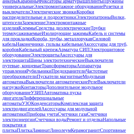
анкеры
Карабины
Фиксаторы арматуры
Шплинты
Пружины
универсальные
Электромонтажное оборудование
Розетки и
выключатели
Электрические звонки
Коробки
распределительные и подрозетники
Электропатроны
Вилки,
штепсели
Заземление
Электромонтажные
изделия
Клеммы
Средства диэлектрические
Трубки
термоусаживаемые
Изолирующие зажимы
Кабель и системы
для прокладки
Короба, трубы, металлорукав
Силовой
кабель
Наконечники, гильзы кабельные
Аксессуары для труб,
коробов
Кабельный крепеж
Арматура СИП
Электрощитовое
оборудование
Электрощиты
Аксессуары для
электрощита
Шины электротехнические
Выключатели
путевые, концевые
Трансформаторы
Аппаратура
управления
Рубильники
Предохранители
Частотные
преобразователи
Пускатели магнитные
Модульная
автоматика
Выключатели автоматические
Реле
Выключатели
нагрузки
Контакторы
Дополнительное модульное
оборудование
УЗИП
Автоматика пуска
двигателя
Дифференциальные
автоматы
УЗО
Конденсаторы
Комплексная защита
электродвигателей
Аксессуары для модульной
автоматики
Приборы учета
Счетчики газа
Счетчики
электроэнергии
Счетчики воды
Ремонт и отделка
Напольные
покрытия и
плитка
Плитка
Ламинат
Линолеум
Керамогранит
Спортивные