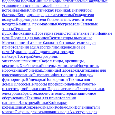
подогрева посуды
Винные шкафы встраиваемые
Вакуумные
упаковщики встраиваемые
Пароварки
встраиваемые
Климатическая техника
Вентиляторы
бытовые
Кондиционеры, сплит-системы
Охладители
воздуха
Водонагреватели
Увлажнители, очистители
воздуха
Камины, печи-камины
Обогреватели
Тепловые
завесы
Тепловые
пушки
Биокамины
Проветриватели
Отопительные печи
Банные
печи
Порталы для каминов
Вентиляторы вытяжные
Метеостанции
Газовые баллоны бытовые
Техника для
приготовления еды
Аэрогрили
Микроволновые
печи
Мультиварки
Сэндвичницы, хот-дог
мейкеры
Тостеры
Электрогрили,
электрошашлычницы
Вафельницы, орешницы,
кексницы
Хлебопечки
Ростеры, мини-печи
Йогуртницы,
мороженицы
Фризеры
Блинницы
Пароварки
Автоклавы для
консервирования
Сыроварни
Фритюрницы, фондю-
фритюрницы
Яйцеварки
Попкорницы
Техника для
дома
Пылесосы
Пылесосы профессиональные
Роботы-
пылесосы, мойщики окон
Пароочистители
Электровеники,
электрошвабры
Стеклоочистители
Стерилизационное
оборудование
Техника для приготовления
напитков
Электрочайники
Кофеварки,
кофемашины
Соковыжималки
Кофемолки
Вспениватели
молока
Сифоны для газирования воды
Аксессуары для