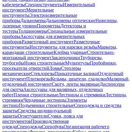
кабелерезы
Специнструменты
Измерительный
инструмент
Мерительные
инструменты
Электроизмерительные
приборы
Дальномеры
Дальномеры оптические
Нивелиры,
лазерные уровни
Пирометры
Детекторы и
тестеры
Толщиномеры
Специальные измерительные
приборы
Аксессуары для измерительных
приборов
Разметочный инструмент
Разметочные
инструменты
Инструменты для нарезки резьбы
Маркеры,
карандаши строительные
Клейма ударные
Строительно-
монтажный инструмент
Заклепочники
Труборезы,
трубогибы
Ножи строительные
Мультитулы
Пробойники,
просекатели отверстий
Ломы
Степлеры
механические
Стеклорезы
Прикаточные валики
Отделочный
инструмент
Плиткорезы
Кельмы, шпатели, гладилки
Малярный,
отделочный инструмент
Скотч, ленты малярные
Диспенсеры
для скотча
Аксессуары для малярных, отделочных
работ
Пленки строительные
Лестницы и стремянки
Лестницы,
стремянки
Чердачные лестницы
Элементы
лестниц
Подъемники строительные
Спецодежда и средства
защиты
Средства индивидуальной
защиты
Огнетушители
Сумки, пояса для
инструментов
Производственная
одежда
Спецодежда
Спецобувь
Организация рабочего
пространства
Фонари, прожекторы
Кейсы, ящики для