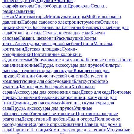
пылесосы, воздуходувки
Аэраторы,
скарификаторы
Снегоуборщики
Дровоколы
Сеялки,
разбрасыватели
семян
Минитракторы
Миникультиваторы
Мойки высокого
давления
Наборы садового электроинструмента
Отдых и
пикник
Батуты
Бассейны
Спа-бассейны
Комплекты мебели для
сада
Столы для сада
Стулья, кресла для сада
Качели
садовые
Гамаки, шезлонги
Раскладушки
Зонты,
тенты
Аксессуары для садовой мебели
Грили
Мангалы,
коптильни
Детская площадка
Сумки-
холодильники
Портативные колонки и
аудиосистемы
Оборудование для участка
Бытовые насосы
Люки
канализационные
Пруды, аксессуары для прудов
Фильтры,
насосы, стерилизаторы для прудов
Компрессоры для
прудов
Станции биологической очистки
Запчасти и
комплектующие для оборудования
Благоустройство
участка
Дачные дома
Беседки
Бани
Хозблоки и
сараи
Аксессуары для озеленения сада
Декор для сада
Почтовые
ящики, таблички
Козырьки
Скворечники, кормушки для
птиц
Домики для насекомых
Фонтаны, скульптуры для
сада
Пруды, аксессуары для прудов
Уличные
обогреватели
Уличные светильники
Противогололедные
реагенты
Декоративный щебень
Сад и огород
Поливочное
оборудование
Садовые опрыскиватели
Шланги для дома и
сада
Парники
Теплицы
Комплектующие для теплиц
Модульные