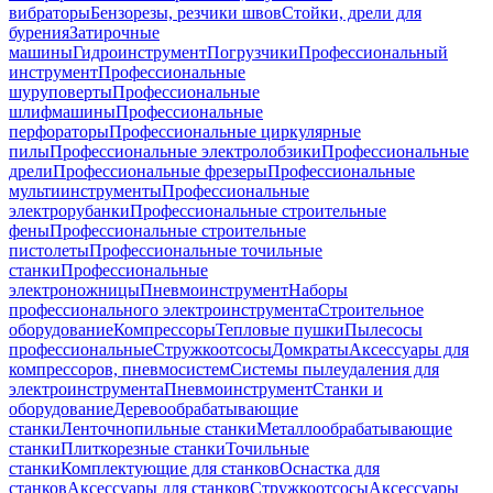
вибраторы
Бензорезы, резчики швов
Стойки, дрели для
бурения
Затирочные
машины
Гидроинструмент
Погрузчики
Профессиональный
инструмент
Профессиональные
шуруповерты
Профессиональные
шлифмашины
Профессиональные
перфораторы
Профессиональные циркулярные
пилы
Профессиональные электролобзики
Профессиональные
дрели
Профессиональные фрезеры
Профессиональные
мультиинструменты
Профессиональные
электрорубанки
Профессиональные строительные
фены
Профессиональные строительные
пистолеты
Профессиональные точильные
станки
Профессиональные
электроножницы
Пневмоинструмент
Наборы
профессионального электроинструмента
Строительное
оборудование
Компрессоры
Тепловые пушки
Пылесосы
профессиональные
Стружкоотсосы
Домкраты
Аксессуары для
компрессоров, пневмосистем
Системы пылеудаления для
электроинструмента
Пневмоинструмент
Станки и
оборудование
Деревообрабатывающие
станки
Ленточнопильные станки
Металлообрабатывающие
станки
Плиткорезные станки
Точильные
станки
Комплектующие для станков
Оснастка для
станков
Аксессуары для станков
Стружкоотсосы
Аксессуары