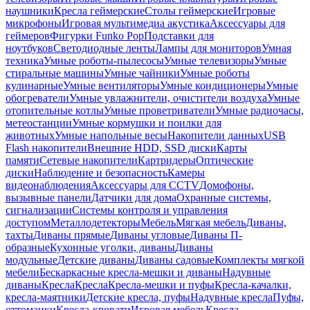
наушники
Кресла геймерские
Столы геймерские
Игровые
микрофоны
Игровая мультимедиа акустика
Аксессуары для
геймеров
Фигурки Funko Pop
Подставки для
ноутбуков
Светодиодные ленты
Лампы для мониторов
Умная
техника
Умные роботы-пылесосы
Умные телевизоры
Умные
стиральные машины
Умные чайники
Умные роботы
кулинарные
Умные вентиляторы
Умные кондиционеры
Умные
обогреватели
Умные увлажнители, очистители воздуха
Умные
отопительные котлы
Умные проветриватели
Умные радиочасы,
метеостанции
Умные кормушки и поилки для
животных
Умные напольные весы
Накопители данных
USB
Flash накопители
Внешние HDD, SSD диски
Карты
памяти
Сетевые накопители
Картридеры
Оптические
диски
Наблюдение и безопасность
Камеры
видеонаблюдения
Аксессуары для CCTV
Домофоны,
вызывные панели
Датчики для дома
Охранные системы,
сигнализации
Системы контроля и управления
доступом
Металлодетекторы
Мебель
Мягкая мебель
Диваны,
тахты
Диваны прямые
Диваны угловые
Диваны П-
образные
Кухонные уголки, диваны
Диваны
модульные
Детские диваны
Диваны садовые
Комплекты мягкой
мебели
Бескаркасные кресла-мешки и диваны
Надувные
диваны
Кресла
Кресла
Кресла-мешки и пуфы
Кресла-качалки,
кресла-маятники
Детские кресла, пуфы
Надувные кресла
Пуфы,
оттоманки
Кресла-кровати
Игровая мебель
Кресла