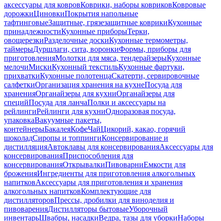
аксессуары для ковров
Коврики, наборы ковриков
Ковровые
дорожки
Циновки
Покрытия напольные
тафтинговые
Защитные, грязезащитные коврики
Кухонные
принадлежности
Кухонные приборы
Терки,
овощерезки
Разделочные доски
Кухонные термометры,
таймеры
Дуршлаги, сита, воронки
Формы, приборы для
приготовления
Молотки для мяса, тендерайзеры
Кухонные
мелочи
Миски
Кухонный текстиль
Кухонные фартуки,
прихватки
Кухонные полотенца
Скатерти, сервировочные
салфетки
Организация хранения на кухне
Посуда для
хранения
Органайзеры для кухни
Органайзеры для
специй
Посуда для ланча
Полки и аксессуары на
рейлинги
Рейлинги для кухни
Одноразовая посуда,
упаковка
Вакуумные пакеты,
контейнеры
Бакалея
Кофе
Чай
Цикорий, какао, горячий
шоколад
Сиропы и топпинги
Консервирование и
дистилляция
Автоклавы для консервирования
Аксессуары для
консервирования
Приспособления для
консервирования
Открывалки
Пивоварни
Емкости для
брожения
Ингредиенты для приготовления алкогольных
напитков
Аксессуары для приготовления и хранения
алкогольных напитков
Комплектующие для
дистилляторов
Прессы, дробилки для виноделия и
пивоварения
Дистилляторы бытовые
Уборочный
инвентарь
Швабры, насадки
Ведра, тазы для уборки
Наборы