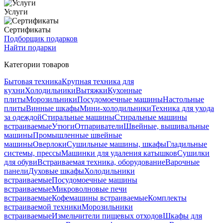
Услуги
Сертификаты
Подборщик подарков
Найти подарки
Категории товаров
Бытовая техника
Крупная техника для
кухни
Холодильники
Вытяжки
Кухонные
плиты
Морозильники
Посудомоечные машины
Настольные
плиты
Винные шкафы
Мини-холодильники
Техника для ухода
за одеждой
Стиральные машины
Стиральные машины
встраиваемые
Утюги
Отпариватели
Швейные, вышивальные
машины
Промышленные швейные
машины
Оверлоки
Сушильные машины, шкафы
Гладильные
системы, прессы
Машинки для удаления катышков
Сушилки
для обуви
Встраиваемая техника, оборудование
Варочные
панели
Духовые шкафы
Холодильники
встраиваемые
Посудомоечные машины
встраиваемые
Микроволновые печи
встраиваемые
Кофемашины встраиваемые
Комплекты
встраиваемой техники
Морозильники
встраиваемые
Измельчители пищевых отходов
Шкафы для