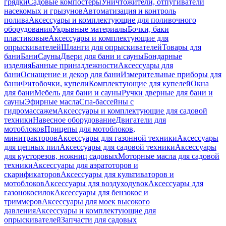
грядки
Садовые компостеры
Уничтожители, отпугиватели
насекомых и грызунов
Автоматизация и контроль
полива
Аксессуары и комплектующие для поливочного
оборудования
Укрывные материалы
Бочки, баки
пластиковые
Аксессуары и комплектующие для
опрыскивателей
Шланги для опрыскивателей
Товары для
бани
Бани
Сауны
Двери для бани и сауны
Бондарные
изделия
Банные принадлежности
Аксессуары для
бани
Оснащение и декор для бани
Измерительные приборы для
бани
Фитобочки, купели
Комплектующие для купелей
Окна
для бани
Мебель для бани и сауны
Ручки дверные для бани и
сауны
Эфирные масла
Спа-бассейны с
гидромассажем
Аксессуары и комплектующие для садовой
техники
Навесное оборудование
Двигатели для
мотоблоков
Прицепы для мотоблоков,
минитракторов
Аксессуары для газонной техники
Аксессуары
для цепных пил
Аксессуары для садовой техники
Аксессуары
для кусторезов, ножниц садовых
Моторные масла для садовой
техники
Аксессуары для аэратоторов и
скарификаторов
Аксессуары для культиваторов и
мотоблоков
Аксессуары для воздуходувок
Аксессуары для
газонокосилок
Аксессуары для бензокос и
триммеров
Аксессуары для моек высокого
давления
Аксессуары и комплектующие для
опрыскивателей
Запчасти для садовых