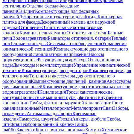
материалы
Шифер
Профнастил
Рулонная кровля
Кровельная
вентиляция
Отделка фасада
Фасадные
панели
Сайдинг
Комплектующие для фасадных
панелей
Декоративные штукатурки для фасада
Клинкерная
плитка для фасада
Декоративный камень для наружной
отделки
Отопление
Отопительные котлы
Газовые
колонки
Камины, печи-камины
Отопительные печи
Банные
печи
Водонагреватели
Радиаторы отопления, батареи
Теплый
пол
Теплые плинтусы
Системы антиобледенения
Управление
климатической техникой
Комплектующие для отопительного
оборудования
Стабилизаторы напряжения
Насосы
циркуляционные
Регулирующая арматура
Отвод и подвод
воды
Дымоходы и комплектующие
Управление климатической
техникой
Комплектующие для радиаторов
Комплектующие для
теплого пола
Топливо и аксессуары для отопительного
оборудования
Комплектующие для печей, каминов
Аксессуары
для каминов, печей
Комплектующие для отопительных котлов,
водонагревателей
Канализация
Тросы сантехнические,
вантузы
Прочистные машины
Трубы, фитинги внутренней
канализации
Трубы, фитинги наружной канализации
Люки
канализационные
Металлопрокат
Металлопрокат
Сваи
Заборы,
ограждения
Автоматика для ворот
Крепежные
изделия
Саморезы, шурупы
Гвозди
Анкеры, дюбели
Скобы,
штифты
Перфорированный крепеж
Гайки,
шайбы
Заклепки
Болты, винты, шпильки
Хомуты
Химические