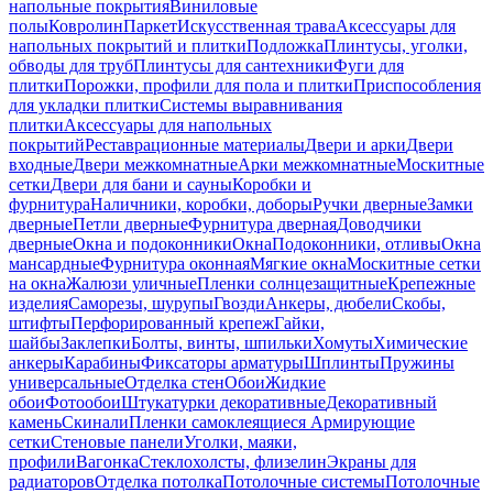
напольные покрытия
Виниловые
полы
Ковролин
Паркет
Искусственная трава
Аксессуары для
напольных покрытий и плитки
Подложка
Плинтусы, уголки,
обводы для труб
Плинтусы для сантехники
Фуги для
плитки
Порожки, профили для пола и плитки
Приспособления
для укладки плитки
Системы выравнивания
плитки
Аксессуары для напольных
покрытий
Реставрационные материалы
Двери и арки
Двери
входные
Двери межкомнатные
Арки межкомнатные
Москитные
сетки
Двери для бани и сауны
Коробки и
фурнитура
Наличники, коробки, доборы
Ручки дверные
Замки
дверные
Петли дверные
Фурнитура дверная
Доводчики
дверные
Окна и подоконники
Окна
Подоконники, отливы
Окна
мансардные
Фурнитура оконная
Мягкие окна
Москитные сетки
на окна
Жалюзи уличные
Пленки солнцезащитные
Крепежные
изделия
Саморезы, шурупы
Гвозди
Анкеры, дюбели
Скобы,
штифты
Перфорированный крепеж
Гайки,
шайбы
Заклепки
Болты, винты, шпильки
Хомуты
Химические
анкеры
Карабины
Фиксаторы арматуры
Шплинты
Пружины
универсальные
Отделка стен
Обои
Жидкие
обои
Фотообои
Штукатурки декоративные
Декоративный
камень
Скинали
Пленки самоклеящиеся
Армирующие
сетки
Стеновые панели
Уголки, маяки,
профили
Вагонка
Стеклохолсты, флизелин
Экраны для
радиаторов
Отделка потолка
Потолочные системы
Потолочные