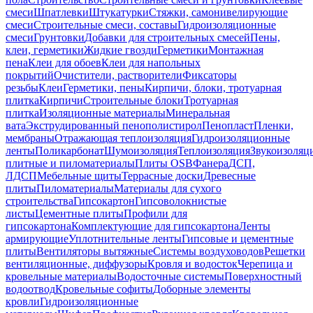
смеси
Шпатлевки
Штукатурки
Стяжки, самонивелирующие
смеси
Строительные смеси, составы
Гидроизоляционные
смеси
Грунтовки
Добавки для строительных смесей
Пены,
клеи, герметики
Жидкие гвозди
Герметики
Монтажная
пена
Клеи для обоев
Клеи для напольных
покрытий
Очистители, растворители
Фиксаторы
резьбы
Клеи
Герметики, пены
Кирпичи, блоки, тротуарная
плитка
Кирпичи
Строительные блоки
Тротуарная
плитка
Изоляционные материалы
Минеральная
вата
Экструдированный пенополистирол
Пенопласт
Пленки,
мембраны
Отражающая теплоизоляция
Гидроизоляционные
ленты
Поликарбонат
Шумоизоляция
Теплоизоляция
Звукоизоляц
плитные и пиломатериалы
Плиты OSB
Фанера
ДСП,
ЛДСП
Мебельные щиты
Террасные доски
Древесные
плиты
Пиломатериалы
Материалы для сухого
строительства
Гипсокартон
Гипсоволокнистые
листы
Цементные плиты
Профили для
гипсокартона
Комплектующие для гипсокартона
Ленты
армирующие
Уплотнительные ленты
Гипсовые и цементные
плиты
Вентиляторы вытяжные
Системы воздуховодов
Решетки
вентиляционные, диффузоры
Кровля и водосток
Черепица и
кровельные материалы
Водосточные системы
Поверхностный
водоотвод
Кровельные софиты
Доборные элементы
кровли
Гидроизоляционные