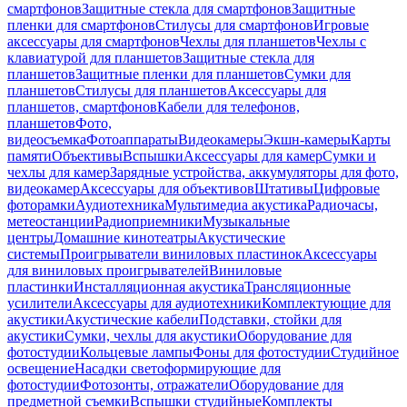
смартфонов
Защитные стекла для смартфонов
Защитные
пленки для смартфонов
Стилусы для смартфонов
Игровые
аксессуары для смартфонов
Чехлы для планшетов
Чехлы с
клавиатурой для планшетов
Защитные стекла для
планшетов
Защитные пленки для планшетов
Сумки для
планшетов
Стилусы для планшетов
Аксессуары для
планшетов, смартфонов
Кабели для телефонов,
планшетов
Фото,
видеосъемка
Фотоаппараты
Видеокамеры
Экшн-камеры
Карты
памяти
Объективы
Вспышки
Аксессуары для камер
Сумки и
чехлы для камер
Зарядные устройства, аккумуляторы для фото,
видеокамер
Аксессуары для объективов
Штативы
Цифровые
фоторамки
Аудиотехника
Мультимедиа акустика
Радиочасы,
метеостанции
Радиоприемники
Музыкальные
центры
Домашние кинотеатры
Акустические
системы
Проигрыватели виниловых пластинок
Аксессуары
для виниловых проигрывателей
Виниловые
пластинки
Инсталляционная акустика
Трансляционные
усилители
Аксессуары для аудиотехники
Комплектующие для
акустики
Акустические кабели
Подставки, стойки для
акустики
Сумки, чехлы для акустики
Оборудование для
фотостудии
Кольцевые лампы
Фоны для фотостудии
Студийное
освещение
Насадки светоформирующие для
фотостудии
Фотозонты, отражатели
Оборудование для
предметной съемки
Вспышки студийные
Комплекты