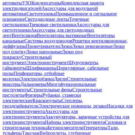
автоматы
УЗО
Конденсаторы
Комплексная защита
электродвигателей
Аксессуары для модульной
автоматики
Светотехника
Промышленное и сигнальное
освещение
Светодиодные ленты
Точечные
светильники
Трековые светильники
Аксессуары для
светотехники
Аксессуары для светодиодных
лент
Вентиляция
Вентиляторы вытяжные
Вентиляторы
канальные
Системы воздуховодов
Решетки вентиляционные,
диффузоры
Проветриватели
Люки
Люки ревизионные
Люки
под плитку
Люки напольные
Люки под
покраску
Строительный
инструмент
Электроинструмент
Шуруповерты,
гайковерты
Шлифмашины
Циркулярные, сабельные
пилы
Перфораторы, отбойные
молотки
Электролобзики
Дрели
Строительные
миксеры
Дальномеры
Многофункциональные
инструменты
Строительные фены
Строительные
пистолеты
Фрезеры
Рубанки, стамески
электрические
Краскопульты
Степлеры,
гвоздезабиватели
Электрические ножницы, резаки
Насадки для
электроинструмента
Аксессуары для
электроинструмента
Аккумуляторы, зарядные устройства для
электроинструмента
Наборы электроинструмента
Силовая и
строительная техника
Бетоносмесители
Генераторы
Тали,
тельферы
Такелаж
Виброплиты, глубинные