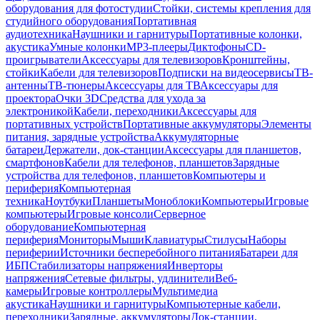
оборудования для фотостудии
Стойки, системы крепления для
студийного оборудования
Портативная
аудиотехника
Наушники и гарнитуры
Портативные колонки,
акустика
Умные колонки
MP3-плееры
Диктофоны
CD-
проигрыватели
Аксессуары для телевизоров
Кронштейны,
стойки
Кабели для телевизоров
Подписки на видеосервисы
ТВ-
антенны
ТВ-тюнеры
Аксессуары для ТВ
Аксессуары для
проектора
Очки 3D
Средства для ухода за
электроникой
Кабели, переходники
Аксессуары для
портативных устройств
Портативные аккумуляторы
Элементы
питания, зарядные устройства
Аккумуляторные
батареи
Держатели, док-станции
Аксессуары для планшетов,
смартфонов
Кабели для телефонов, планшетов
Зарядные
устройства для телефонов, планшетов
Компьютеры и
периферия
Компьютерная
техника
Ноутбуки
Планшеты
Моноблоки
Компьютеры
Игровые
компьютеры
Игровые консоли
Серверное
оборудование
Компьютерная
периферия
Мониторы
Мыши
Клавиатуры
Стилусы
Наборы
периферии
Источники бесперебойного питания
Батареи для
ИБП
Стабилизаторы напряжения
Инверторы
напряжения
Сетевые фильтры, удлинители
Веб-
камеры
Игровые контроллеры
Мультимедиа
акустика
Наушники и гарнитуры
Компьютерные кабели,
переходники
Зарядные, аккумуляторы
Док-станции,