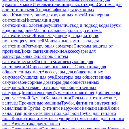
кухонных моек
Измельчители пищевых отходов
Системы для
очистки питьевой воды
Сифоны для кухонных
моек
Комплектующие для кухонных моек
Инженерная
сантехника
Инсталляции для
сантехники
Полотенцесушители
Отвод и подвод воды
Трубы
водопроводные
Магистральные фильтры, системы
сантехнические
Комплектующие для радиаторов,
полотенцесушителей
Монтажные комплекты для
сантехники
Регулирующая арматура
Системы защиты от
протечек
Люки сантехнические
Аксессуары для
магистральных фильтров, систем
сантехнических
Фитинги
Комплектующие для
инсталляций
Опрессовочные насосы
Сантехника для
общественных мест
Аксессуары для общественных
санузлов
Сушилки для рук
Дозаторы для общественных
санузлов
Сенсорные дозаторы для общественных
санузлов
Локтевые дозаторы для общественных
санузлов
Диспенсеры для бумажных полотенец
Диспенсеры
для туалетной бумаги
Канализация
Тросы сантехнические,
вантузы
Прочистные машины
Трубы, фитинги внутренней
канализации
Трубы, фитинги наружной канализации
Люки
канализационные
Теплый пол водяной
Трубы для теплого
пола
Коллекторы и комплектующие
Термостатика для теплого
пола
Автоматика для теплого
пола
Строительство
Строительные смеси и грунтовки
Клеевые