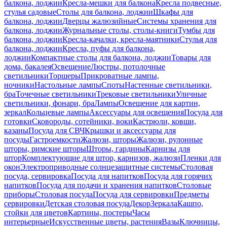
балкона, лоджии
Кресла-мешки для балкона
Кресла подвесные,
стулья садовые
Столы для балкона, лоджии
Шкафы для
балкона, лоджии
Дверцы жалюзийные
Системы хранения для
балкона, лоджии
Журнальные столы, столы-книги
Тумбы для
балкона, лоджии
Кресла-качалки, кресла-маятники
Стулья для
балкона, лоджии
Кресла, пуфы для балкона,
лоджии
Компактные столы для балкона, лоджии
Товары для
дома, бакалея
Освещение
Люстры, потолочные
светильники
Торшеры
Прикроватные лампы,
ночники
Настольные лампы
Споты
Настенные светильники,
бра
Точечные светильники
Трековые светильники
Уличные
светильники, фонари, бра
Лампы
Освещение для картин,
зеркал
Кольцевые лампы
Аксессуары для освещения
Посуда для
готовки
Сковороды, сотейники, воки
Кастрюли, ковши,
казаны
Посуда для СВЧ
Крышки и аксессуары для
посуды
Гастроемкости
Жалюзи, шторы
Жалюзи, рулонные
шторы, римские шторы
Шторы, гардины
Карнизы для
штор
Комплектующие для штор, карнизов, жалюзи
Пленки для
окон
Электроприводные солнцезащитные системы
Столовая
посуда, сервировка
Посуда для напитков
Посуда для горячих
напитков
Посуда для подачи и хранения напитков
Столовые
приборы
Столовая посуда
Посуда для сервировки
Предметы
сервировки
Детская столовая посуда
Декор
Зеркала
Кашпо,
стойки для цветов
Картины, постеры
Часы
интерьерные
Искусственные цветы, растения
Вазы
Ключницы,