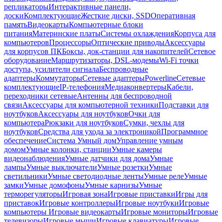
репликаторы
Интерактивные панели,
доски
Комплектующие
Жесткие диски, SSD
Оперативная
память
Видеокарты
Компьютерные блоки
питания
Материнские платы
Системы охлаждения
Корпуса для
компьютеров
Процессоры
Оптические приводы
Аксессуары
для корпусов ПК
Боксы, док-станции для накопителей
Сетевое
оборудование
Маршрутизаторы, DSL-модемы
Wi-Fi точки
доступа, усилители сигнала
Беспроводные
адаптеры
Коммутаторы
Сетевые адаптеры
Powerline
Сетевые
комплектующие
IP-телефония
Медиаконвертеры
Кабели,
переходники сетевые
Антенны для беспроводной
связи
Аксессуары для компьютерной техники
Подставки для
ноутбуков
Аксессуары для ноутбуков
Очки для
компьютера
Рюкзаки для ноутбуков
Сумки, чехлы для
ноутбуков
Средства для ухода за электроникой
Программное
обеспечение
Система Умный дом
Управление умным
домом
Умные колонки, станции
Умные камеры
видеонаблюдения
Умные датчики для дома
Умные
лампы
Умные выключатели
Умные розетки
Умные
светильники
Умные светодиодные ленты
Умные реле
Умные
замки
Умные домофоны
Умные карнизы
Умные
терморегуляторы
Игровая зона
Игровые приставки
Игры для
приставок
Игровые контроллеры
Игровые ноутбуки
Игровые
компьютеры
Игровые видеокарты
Игровые мониторы
Игровые
телевизоры
Игровые мыши
Игровые клавиатуры
Игровые