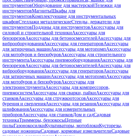
инструментов
Оборудование для мастерской
Тележки для
инструментов
Магниты
Шкафы для
инструментов
Комплектующие для инструментальных
шкафов
Стеллажи металлические
Стенды, держатели для
инструментов
Поддоны для инструментов
Аксессуары для
силовой и строительной техники
Аксессуары для
бензорезов
Аксессуары для бетоносмесителей
Аксессуары для
виброоборудования
Аксессуары для генераторов
Аксессуары
для затирочных машин
Аксессуары для мотопомп
Аксессуары
для мотобуров и бензобуров
Аксессуары для строительного
инструмента
Аксессуары пневмооборудования
Аксессуары для
бензорезов
Аксессуары для бетоносмесителей
Аксессуары для
виброоборудования
Аксессуары для генераторов
Аксессуары
для затирочных машин
Аксессуары для мотопомп
Аксессуары
для мотобуров и бензобуров
Аксессуары для
электроинструмента
Аксессуары для компрессоров,
пневмосистем
Аксессуары для сварки, пайки
Аксессуары для
станков
Аксессуары для стружкоотсосов
Аксессуары для
бурения и сверления
Аксессуары для резания
Аксессуары для
шлифования
Аксессуары для измерительных
приборов
Аксессуары для станков
Дом и сад
Садовая
техника
Триммеры, бензокосы
Цепные
пилы
Газонокосилки
Культиваторы, мотоблоки
Кусторезы,
садовые ножницы
Садовые, кормовые измельчители
Садовые