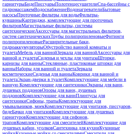
гарнитуры
Биде
Писсуары
Полотенцесушители
Спа-бассейны с
гидромассажем
Водоснабжение
Водонагреватели
Бытовые
насосы
Проточные фильтры для воды
Фильтры-
кувшины
Картриджи, комплектующие для проточных
фильтров
Магистральные фильтры, системы
сантехнические
Аксессуары для магистральных фильтров,
систем сантехнических
Трубы полипропиленовые
Фитинги
полипропиленовые
Расширительные баки,
гидроаккумуляторы
Обустройство ванной комнаты и
туалета
Мебель для ванной
Зеркала для ванной
Аксессуары для
ванной и туалета
Сиденья и чехлы для унитаза
Шторки,
карнизы для ванны
Стеклянные, пластиковые шторки для
ванны
Наборы для ванной и туалета
Зеркала
косметические
Сиденья для ванны
Коврики для ванной и
туалета
Экран-дверки в туалет
Комплектующие для мебели в
ванную
Комплектующие для сантехники
Экраны для ванн,
душевых поддонов
Опоры для ванн, душевых
поддонов
Комплектующие для ванн
Плинтусы для
сантехники
Сифоны, трапы
Комплектующие для
умывальников, моек
Комплектующие для унитазов, писсуаров,
биде
Бачки для унитазов
Комплектующие для душевых
гарнитуров
Комплектующие для сифонов,
трапов
Комплектующие для смесителей
Комплектующие для
душевых кабин, уголков
Сантехника для кухни
Кухонные
мойки
Кухонные мойки со смесителями
Смесители для