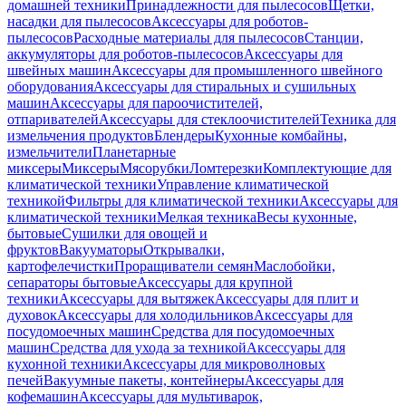
домашней техники
Принадлежности для пылесосов
Щетки,
насадки для пылесосов
Аксессуары для роботов-
пылесосов
Расходные материалы для пылесосов
Станции,
аккумуляторы для роботов-пылесосов
Аксессуары для
швейных машин
Аксессуары для промышленного швейного
оборудования
Аксессуары для стиральных и сушильных
машин
Аксессуары для пароочистителей,
отпаривателей
Аксессуары для стеклоочистителей
Техника для
измельчения продуктов
Блендеры
Кухонные комбайны,
измельчители
Планетарные
миксеры
Миксеры
Мясорубки
Ломтерезки
Комплектующие для
климатической техники
Управление климатической
техникой
Фильтры для климатической техники
Аксессуары для
климатической техники
Мелкая техника
Весы кухонные,
бытовые
Сушилки для овощей и
фруктов
Вакууматоры
Открывалки,
картофелечистки
Проращиватели семян
Маслобойки,
сепараторы бытовые
Аксессуары для крупной
техники
Аксессуары для вытяжек
Аксессуары для плит и
духовок
Аксессуары для холодильников
Аксессуары для
посудомоечных машин
Средства для посудомоечных
машин
Средства для ухода за техникой
Аксессуары для
кухонной техники
Аксессуары для микроволновых
печей
Вакуумные пакеты, контейнеры
Аксессуары для
кофемашин
Аксессуары для мультиварок,