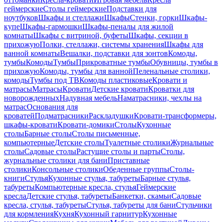
геймерские
Столы геймерские
Подставки для
ноутбуков
Шкафы и стеллажи
Шкафы
Стенки, горки
Шкафы-
купе
Шкафы-гармошки
Шкафы-пеналы для жилой
комнаты
Шкафы с витриной, буфеты
Шкафы, секции в
прихожую
Полки, стеллажи, системы хранения
Шкафы для
ванной комнаты
Вешалки, подставки для зонтов
Комоды,
тумбы
Комоды
Тумбы
Прикроватные тумбы
Обувницы, тумбы в
прихожую
Комоды, тумбы для ванной
Пеленальные столики,
комоды
Тумбы под ТВ
Комоды пластиковые
Кровати и
матрасы
Матрасы
Кровати
Детские кровати
Кроватки для
новорожденных
Надувная мебель
Наматрасники, чехлы на
матрас
Основания для
кроватей
Подматрасники
Раскладушки
Кровати-трансформеры,
шкафы-кровати
Кровати-домики
Столы
Кухонные
столы
Барные столы
Столы письменные,
компьютерные
Детские столы
Туалетные столики
Журнальные
столы
Садовые столы
Растущие столы и парты
Столы,
журнальные столики для бани
Приставные
столики
Консольные столики
Обеденные группы
Столы-
книги
Стулья
Кухонные стулья, табуреты
Барные стулья,
табуреты
Компьютерные кресла, стулья
Геймерские
кресла
Детские стулья, табуреты
Банкетки, скамьи
Садовые
кресла, стулья, табуреты
Стулья, табуреты для бани
Стульчики
для кормления
Кухня
Кухонный гарнитур
Кухонные