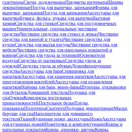
газетницы
Свечи, подсвечники
Предметы интерьера
Ширмы
декоративные
Посуда для выпечки, запекания
Формы для
выпечки, запекания
Посуда для запекания
Аксессуары для
выпечки
Бумага, фольга, рукава для выпечки
Бытовая
химия
Средства для стирки
Средства для посудомоечных
машин
Универсальные, специальные чистящие
средства
Чистящие средства для стекол и зеркал
Чистящие
средства для ванной и туалета
Чистящие средства для
кухни
Средства для мытья посуды
Чистящие средства для
мебели
Чистящие средства для напольных покрытий и
ковров
Средства для ухода за техникой
Освежители
воздуха
Средства от насекомых
Средства ухода за
одеждой
Средства ухода за обувью
Дезинфицирующие
средства
Аксессуары для бара
Сервировка для
напитков
Аксессуары для хранения напитков
Аксессуары для
приготовления коктейлей
Аксессуары для охлаждения
напитков
Наборы для бара, мини-бары
Штопоры, открывалки
для бутылок
Домашний текстиль
Подушки для
сна
Одеяла
Комплекты постельных
принадлежностей
Постельное белье
Пледы,
покрывала
Полотенца
Скатерти
Подушки декоративные
Маски,
беруши для сна
Наполнители для домашнего
текстиля
Ткани
Кухонные ножи, аксессуары
Ножи
Аксессуары
для кухонных ножей
Ножеточки и комплектующие
Ковры и
напольные покрытия
Ковры, циновки, шкуры
Ковры,