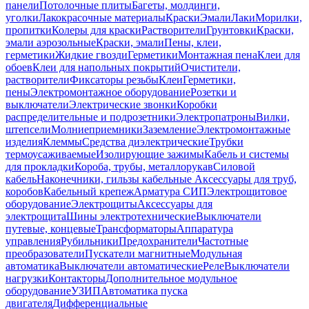
панели
Потолочные плиты
Багеты, молдинги,
уголки
Лакокрасочные материалы
Краски
Эмали
Лаки
Морилки,
пропитки
Колеры для краски
Растворители
Грунтовки
Краски,
эмали аэрозольные
Краски, эмали
Пены, клеи,
герметики
Жидкие гвозди
Герметики
Монтажная пена
Клеи для
обоев
Клеи для напольных покрытий
Очистители,
растворители
Фиксаторы резьбы
Клеи
Герметики,
пены
Электромонтажное оборудование
Розетки и
выключатели
Электрические звонки
Коробки
распределительные и подрозетники
Электропатроны
Вилки,
штепсели
Молниеприемники
Заземление
Электромонтажные
изделия
Клеммы
Средства диэлектрические
Трубки
термоусаживаемые
Изолирующие зажимы
Кабель и системы
для прокладки
Короба, трубы, металлорукав
Силовой
кабель
Наконечники, гильзы кабельные
Аксессуары для труб,
коробов
Кабельный крепеж
Арматура СИП
Электрощитовое
оборудование
Электрощиты
Аксессуары для
электрощита
Шины электротехнические
Выключатели
путевые, концевые
Трансформаторы
Аппаратура
управления
Рубильники
Предохранители
Частотные
преобразователи
Пускатели магнитные
Модульная
автоматика
Выключатели автоматические
Реле
Выключатели
нагрузки
Контакторы
Дополнительное модульное
оборудование
УЗИП
Автоматика пуска
двигателя
Дифференциальные