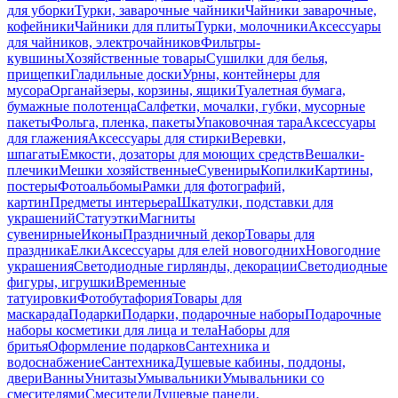
для уборки
Турки, заварочные чайники
Чайники заварочные,
кофейники
Чайники для плиты
Турки, молочники
Аксессуары
для чайников, электрочайников
Фильтры-
кувшины
Хозяйственные товары
Сушилки для белья,
прищепки
Гладильные доски
Урны, контейнеры для
мусора
Органайзеры, корзины, ящики
Туалетная бумага,
бумажные полотенца
Салфетки, мочалки, губки, мусорные
пакеты
Фольга, пленка, пакеты
Упаковочная тара
Аксессуары
для глажения
Аксессуары для стирки
Веревки,
шпагаты
Емкости, дозаторы для моющих средств
Вешалки-
плечики
Мешки хозяйственные
Сувениры
Копилки
Картины,
постеры
Фотоальбомы
Рамки для фотографий,
картин
Предметы интерьера
Шкатулки, подставки для
украшений
Статуэтки
Магниты
сувенирные
Иконы
Праздничный декор
Товары для
праздника
Елки
Аксессуары для елей новогодних
Новогодние
украшения
Светодиодные гирлянды, декорации
Светодиодные
фигуры, игрушки
Временные
татуировки
Фотобутафория
Товары для
маскарада
Подарки
Подарки, подарочные наборы
Подарочные
наборы косметики для лица и тела
Наборы для
бритья
Оформление подарков
Сантехника и
водоснабжение
Сантехника
Душевые кабины, поддоны,
двери
Ванны
Унитазы
Умывальники
Умывальники со
смесителями
Смесители
Душевые панели,