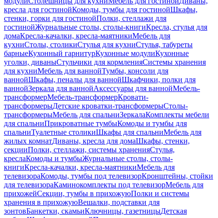
модули
Столешницы для кухни
Мебель для гостиной
Диваны,
кресла для гостиной
Комоды, тумбы для гостиной
Шкафы,
стенки, горки для гостиной
Полки, стеллажи для
гостиной
Журнальные столы, столы-книги
Кресла, стулья для
дома
Кресла-качалки, кресла-маятники
Мебель для
кухни
Столы, столики
Стулья для кухни
Стулья, табуреты
барные
Кухонный гарнитур
Кухонные модули
Кухонные
уголки, диваны
Стульчики для кормления
Системы хранения
для кухни
Мебель для ванной
Тумбы, консоли для
ванной
Шкафы, пеналы для ванной
Шкафчики, полки для
ванной
Зеркала для ванной
Аксессуары для ванной
Мебель-
трансформер
Мебель-трансформер
Кровати-
трансформеры
Детские кроватки-трансформеры
Столы-
трансформеры
Мебель для спальни
Зеркала
Комплекты мебели
для спальни
Прикроватные тумбы
Комоды и тумбы для
спальни
Туалетные столики
Шкафы для спальни
Мебель для
жилых комнат
Диваны, кресла для дома
Шкафы, стенки,
секции
Полки, стеллажи, системы хранения
Стулья,
кресла
Комоды и тумбы
Журнальные столы, столы-
книги
Кресла-качалки, кресла-маятники
Мебель для
телевизора
Комоды, тумбы под телевизор
Кронштейны, стойки
для телевизора
Каминокомплекты под телевизор
Мебель для
прихожей
Секции, тумбы в прихожую
Полки и системы
хранения в прихожую
Вешалки, подставки для
зонтов
Банкетки, скамьи
Ключницы, газетницы
Детская