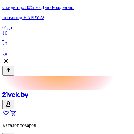
Скидки до 80% ко Дню Рождения!
промокод HAPPY22
01
дн
16
:
29
:
38
Каталог товаров