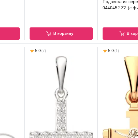
Подвеска из сер
0440452.ZZ (с ф
у
В корзину
В кор
5.0
(
7
)
5.0
(
1
)