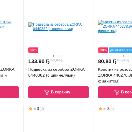
-35%
-20%
ДОСТУПЕН ПР
206,00 Ҕ
101,00 Ҕ
133
,
90 Ҕ
80
,
80 Ҕ
а ZORKA
Подвеска из серебра ZORKA
Крестик из розов
ом и
0440382 (с шпинелями)
ZORKA 440278.9K
фианитом)
у
В корзину
В кор
5.0
(
3
)
5.0
(
5
)