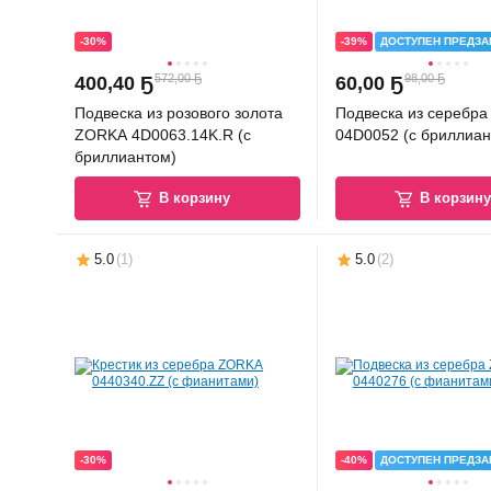
-30%
-39%
ДОСТУПЕН ПРЕДЗА
572,00 Ҕ
98,00 Ҕ
400
,
40 Ҕ
60
,
00 Ҕ
Подвеска из розового золота
Подвеска из серебр
ZORKA 4D0063.14K.R (с
04D0052 (с бриллиан
бриллиантом)
В корзину
В корзин
5.0
(
1
)
5.0
(
2
)
-30%
-40%
ДОСТУПЕН ПРЕДЗА