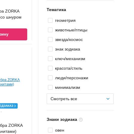
Тематика
бра ZORKA
(со шнуром
геометрия
животные/птицы
зину
звезда/космос
знак зодиака
ключ/механизм
красота/стиль
люди/персонажи
минимализм
Смотреть все
ЕДЗАКАЗ
Знаки зодиака
ебра ZORKA
овен
анитами)