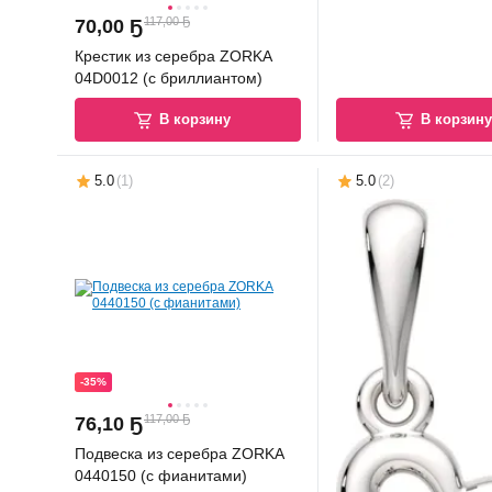
117,00 Ҕ
70
,
00 Ҕ
Крестик из серебра ZORKA
04D0012 (с бриллиантом)
В корзину
В корзин
5.0
(
1
)
5.0
(
2
)
-35%
117,00 Ҕ
76
,
10 Ҕ
Подвеска из серебра ZORKA
0440150 (с фианитами)