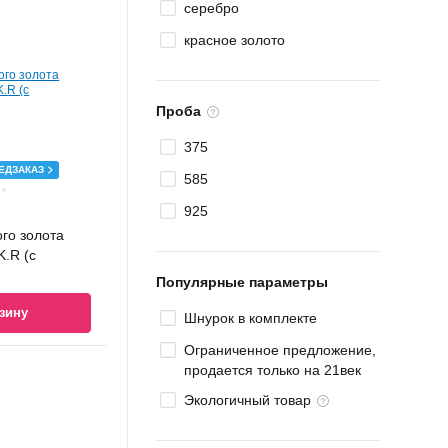
серебро
красное золото
Проба
375
ЕДЗАКАЗ
585
925
ого золота
.R (с
Популярные параметры
зину
Шнурок в комплекте
Ограниченное предложение,
продается только на 21век
Экологичный товар