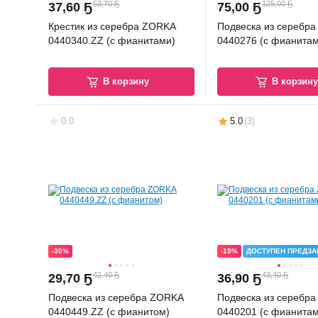
53,70 Ҕ
125,00 Ҕ
37
,
60 Ҕ
75
,
00 Ҕ
Крестик из серебра ZORKA
Подвеска из серебр
0440340.ZZ (с фианитами)
0440276 (с фианитам
В корзину
В корзин
0.0
5.0
(
3
)
-30%
-15%
ДОСТУПЕН ПРЕДЗА
42,40 Ҕ
43,40 Ҕ
29
,
70 Ҕ
36
,
90 Ҕ
Подвеска из серебра ZORKA
Подвеска из серебр
0440449.ZZ (с фианитом)
0440201 (с фианитам