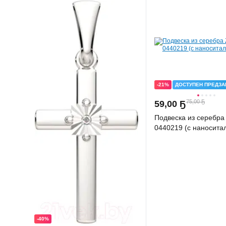
-21%
ДОСТУПЕН ПРЕДЗА
75,00 Ҕ
59
,
00 Ҕ
Подвеска из серебр
0440219 (с наносита
-40%