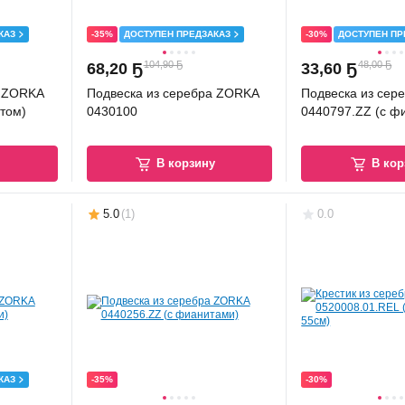
КАЗ
-35%
ДОСТУПЕН ПРЕДЗАКАЗ
-30%
ДОСТУПЕН ПР
104,90 Ҕ
48,00 Ҕ
68
,
20 Ҕ
33
,
60 Ҕ
а ZORKA
Подвеска из серебра ZORKA
Подвеска из сер
том)
0430100
0440797.ZZ (с ф
у
В корзину
В кор
5.0
(
1
)
0.0
КАЗ
-35%
-30%