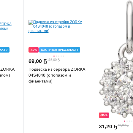
КАЗ
-40%
ДОСТУПЕН ПРЕДЗАКАЗ
115,00 Ҕ
69
,
00 Ҕ
а ZORKA
Подвеска из серебра ZORKA
ллом)
04S4048 (с топазом и
фианитами)
-35%
48,00 Ҕ
31
,
20 Ҕ