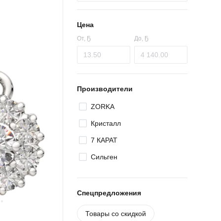
Цена
От,
Ҕ
До,
Ҕ
Производители
ZORKA
Кристалл
7 КАРАТ
Сильген
Спецпредложения
Товары со скидкой