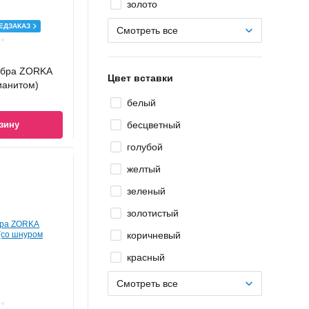
золото
ЕДЗАКАЗ
Смотреть все
ебра ZORKA
Цвет вставки
ианитом)
белый
зину
бесцветный
голубой
желтый
зеленый
золотистый
коричневый
красный
Смотреть все