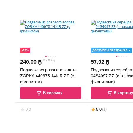
-23%
ДОСТУПЕН ПРЕДЗАКАЗ
312,00 Ҕ
240
,
00 Ҕ
57
,
02 Ҕ
Подвеска из розового золота
Подвеска из серебр
ZORKA 440975.14K.R.ZZ (с
04S4097.ZZ (с топаз
фианитом)
фианитами)
В корзину
В корзин
0.0
5.0
(
1
)