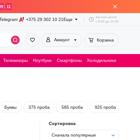
:
09
11
контакт-центр
Telegram
+375 29
302 10 21
Еще
с
8:00
до
22:00
Аккаунт
Корзина
Телевизоры
Ноутбуки
Смартфоны
Холодильники
Пылесосы
Буквы
375 проба
585 проба
925 проба
С жем
Сортировка
Сначала популярные