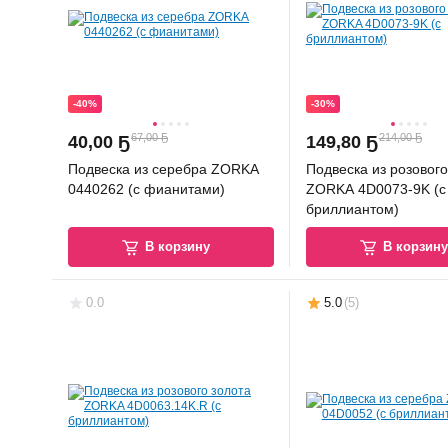
-40%
-30%
67,00 Ҕ
214,00 Ҕ
40
,
00 Ҕ
149
,
80 Ҕ
Подвеска из серебра ZORKA
Подвеска из розового
0440262 (с фианитами)
ZORKA 4D0073-9K (с
бриллиантом)
В корзину
В корзин
0.0
5.0
(
5
)