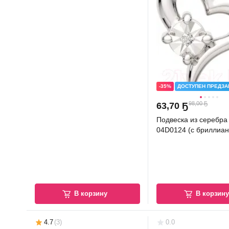
-35%
ДОСТУПЕН ПРЕДЗА
98,00 Ҕ
63
,
70 Ҕ
Подвеска из серебр
04D0124 (с бриллиан
В корзину
В корзин
4.7
(
3
)
0.0