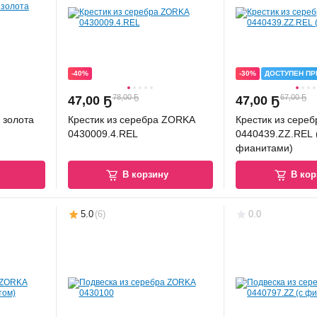
-40%
-30%
ДОСТУПЕН ПР
78,00 Ҕ
67,00 Ҕ
47
,
00 Ҕ
47
,
00 Ҕ
 золота
Крестик из серебра ZORKA
Крестик из сере
0430009.4.REL
0440439.ZZ.REL 
фианитами)
у
В корзину
В кор
5.0
(
6
)
0.0