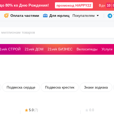
до 80% ко Дню Рождения!
промокод HAPPY22
:
0
дн
10
Оплата частями
Для юрлиц
Покупателям
1vek СТРОЙ
21vek ДОМ
21vek БИЗНЕС
Велосипеды
Услуги
ьные машины
Подвеска сердце
Подвеска крестик
Знаки зодиака
5.0
(
7
)
0.0