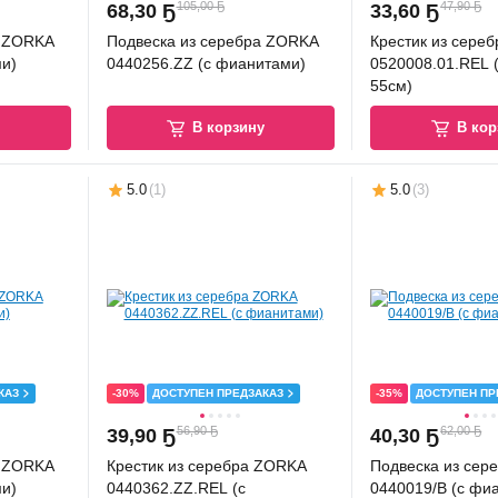
105,00 Ҕ
47,90 Ҕ
68
,
30 Ҕ
33
,
60 Ҕ
а ZORKA
Подвеска из серебра ZORKA
Крестик из сере
и)
0440256.ZZ (с фианитами)
0520008.01.REL 
55см)
у
В корзину
В кор
5.0
(
1
)
5.0
(
3
)
КАЗ
-30%
ДОСТУПЕН ПРЕДЗАКАЗ
-35%
ДОСТУПЕН ПР
56,90 Ҕ
62,00 Ҕ
39
,
90 Ҕ
40
,
30 Ҕ
а ZORKA
Крестик из серебра ZORKA
Подвеска из сер
и)
0440362.ZZ.REL (с
0440019/В (с фи