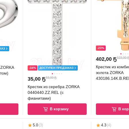
-23%
КАЗ
523,00 
402
,
00 Ҕ
Крестик из комб
а ZORKA
-34%
ДОСТУПЕН ПРЕДЗАКАЗ
золота ZORKA
том)
53,00 Ҕ
35
,
00 Ҕ
430186.14K.B.RE
Крестик из серебра ZORKA
0440440.ZZ.REL (с
фианитами)
у
В корзину
В кор
5.0
(
3
)
4.3
(
4
)