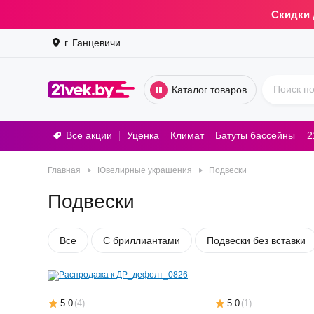
Скидки 
г. Ганцевичи
Каталог товаров
Все акции
Уценка
Климат
Батуты бассейны
2
Стирал
Главная
Ювелирные украшения
Подвески
Подвески
Все
С бриллиантами
Подвески без вставки
5.0
(
4
)
5.0
(
1
)