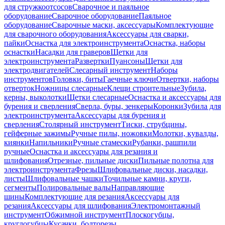
для стружкоотсосов
Сварочное и паяльное
оборудование
Сварочное оборудование
Паяльное
оборудование
Сварочные маски, аксессуары
Комплектующие
для сварочного оборудования
Аксессуары для сварки,
пайки
Оснастка для электроинструмента
Оснастка, наборы
оснастки
Насадки для граверов
Щетки для
электроинструмента
Развертки
Пуансоны
Щетки для
электродвигателей
Слесарный инструмент
Наборы
инструментов
Головки, биты
Гаечные ключи
Отвертки, наборы
отверток
Ножницы слесарные
Клещи строительные
Зубила,
керны, выколотки
Щетки слесарные
Оснастка и аксессуары для
бурения и сверления
Сверла, буры, зенкеры
Коронки
Зубила для
электроинструмента
Аксессуары для бурения и
сверления
Столярный инструмент
Тиски, струбцины,
гейферные зажимы
Ручные пилы, ножовки
Молотки, кувалды,
киянки
Напильники
Ручные стамески
Рубанки, рашпили
ручные
Оснастка и аксессуары для резания и
шлифования
Отрезные, пильные диски
Пильные полотна для
электроинструмента
Фрезы
Шлифовальные диски, насадки,
листы
Шлифовальные чашки
Точильные камни, круги,
сегменты
Полировальные валы
Направляющие
шины
Комплектующие для резания
Аксессуары для
резания
Аксессуары для шлифования
Электромонтажный
инструмент
Обжимной инструмент
Плоскогубцы,
круглогубцы
Кусачки, болторезы,