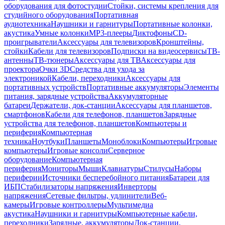
оборудования для фотостудии
Стойки, системы крепления для
студийного оборудования
Портативная
аудиотехника
Наушники и гарнитуры
Портативные колонки,
акустика
Умные колонки
MP3-плееры
Диктофоны
CD-
проигрыватели
Аксессуары для телевизоров
Кронштейны,
стойки
Кабели для телевизоров
Подписки на видеосервисы
ТВ-
антенны
ТВ-тюнеры
Аксессуары для ТВ
Аксессуары для
проектора
Очки 3D
Средства для ухода за
электроникой
Кабели, переходники
Аксессуары для
портативных устройств
Портативные аккумуляторы
Элементы
питания, зарядные устройства
Аккумуляторные
батареи
Держатели, док-станции
Аксессуары для планшетов,
смартфонов
Кабели для телефонов, планшетов
Зарядные
устройства для телефонов, планшетов
Компьютеры и
периферия
Компьютерная
техника
Ноутбуки
Планшеты
Моноблоки
Компьютеры
Игровые
компьютеры
Игровые консоли
Серверное
оборудование
Компьютерная
периферия
Мониторы
Мыши
Клавиатуры
Стилусы
Наборы
периферии
Источники бесперебойного питания
Батареи для
ИБП
Стабилизаторы напряжения
Инверторы
напряжения
Сетевые фильтры, удлинители
Веб-
камеры
Игровые контроллеры
Мультимедиа
акустика
Наушники и гарнитуры
Компьютерные кабели,
переходники
Зарядные, аккумуляторы
Док-станции,