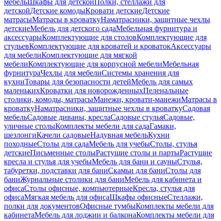
мебель
Шкафы для детской
Полки, стеллажи для
детской
Детские комоды
Кровати детские
Детские
матрасы
Матрасы в кроватку
Наматрасники, защитные чехлы
детские
Мебель для детского сада
Мебельная фурнитура и
аксессуары
Комплектующие для столов
Комплектующие для
стульев
Комплектующие для кроватей и кроваток
Аксессуары
для мебели
Комплектующие для мягкой
мебели
Комплектующие для корпусной мебели
Мебельная
фурнитура
Чехлы для мебели
Системы хранения для
кухни
Товары для безопасности детей
Мебель для самых
маленьких
Кроватки для новорожденных
Пеленальные
столики, комоды, матрасы
Манежи, кровати-манежи
Матрасы в
кроватку
Наматрасники, защитные чехлы в кроватку
Садовая
мебель
Садовые диваны, кресла
Садовые стулья
Садовые,
уличные столы
Комплекты мебели для сада
Гамаки,
шезлонги
Качели садовые
Надувная мебель
Кухни
походные
Столы для сада
Мебель для учебы
Столы, стулья
детские
Письменные столы
Растущие столы и парты
Растущие
кресла и стулья для учебы
Мебель для бани и сауны
Стулья,
табуретки, подставки для бани
Скамьи для бани
Столы для
бани
Журнальные столики для бани
Мебель для кабинета и
офиса
Столы офисные, компьютерные
Кресла, стулья для
офиса
Мягкая мебель для офиса
Шкафы офисные
Стеллажи,
полки для документов
Офисные тумбы
Комплекты мебели для
кабинета
Мебель для лоджии и балкона
Комплекты мебели для