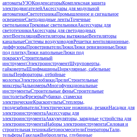
автоматы
УЗО
Конденсаторы
Комплексная защита
электродвигателей
Аксессуары для модульной
автоматики
Светотехника
Промышленное и сигнальное
освещение
Светодиодные ленты
Точечные
светильники
Трековые светильники
Аксессуары для
светотехники
Аксессуары для светодиодных
лент
Вентиляция
Вентиляторы вытяжные
Вентиляторы
канальные
Системы воздуховодов
Решетки вентиляционные,
диффузоры
Проветриватели
Люки
Люки ревизионные
Люки
под плитку
Люки напольные
Люки под
покраску
Строительный
инструмент
Электроинструмент
Шуруповерты,
гайковерты
Шлифмашины
Циркулярные, сабельные
пилы
Перфораторы, отбойные
молотки
Электролобзики
Дрели
Строительные
миксеры
Дальномеры
Многофункциональные
инструменты
Строительные фены
Строительные
пистолеты
Фрезеры
Рубанки, стамески
электрические
Краскопульты
Степлеры,
гвоздезабиватели
Электрические ножницы, резаки
Насадки для
электроинструмента
Аксессуары для
электроинструмента
Аккумуляторы, зарядные устройства для
электроинструмента
Наборы электроинструмента
Силовая и
строительная техника
Бетоносмесители
Генераторы
Тали,
тельферы
Такелаж
Виброплиты, глубинные