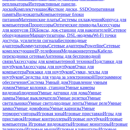
репликаторы
Интерактивные панели,
доски
Комплектующие
Жесткие диски, SSD
Оперативная
память
Видеокарты
Компьютерные блоки
питания
Материнские платы
Системы охлаждения
Корпуса для
компьютеров
Процессоры
Оптические приводы
Аксессуары
для корпусов ПК
Боксы, док-станции для накопителей
Сетевое
оборудование
Маршрутизаторы, DSL-модемы
Wi-Fi точки
доступа, усилители сигнала
Беспроводные
адаптеры
Коммутаторы
Сетевые адаптеры
Powerline
Сетевые
комплектующие
IP-телефония
Медиаконвертеры
Кабели,
переходники сетевые
Антенны для беспроводной
связи
Аксессуары для компьютерной техники
Подставки для
ноутбуков
Аксессуары для ноутбуков
Очки для
компьютера
Рюкзаки для ноутбуков
Сумки, чехлы для
ноутбуков
Средства для ухода за электроникой
Программное
обеспечение
Система Умный дом
Управление умным
домом
Умные колонки, станции
Умные камеры
видеонаблюдения
Умные датчики для дома
Умные
лампы
Умные выключатели
Умные розетки
Умные
светильники
Умные светодиодные ленты
Умные реле
Умные
замки
Умные домофоны
Умные карнизы
Умные
терморегуляторы
Игровая зона
Игровые приставки
Игры для
приставок
Игровые контроллеры
Игровые ноутбуки
Игровые
компьютеры
Игровые видеокарты
Игровые мониторы
Игровые
телевизоры
Игровые мыши
Игровые клавиатуры
Игровые