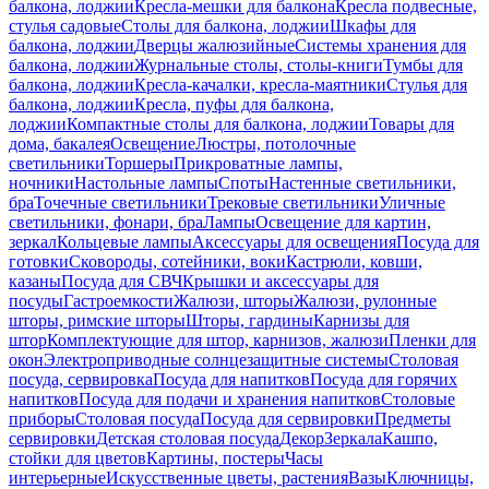
балкона, лоджии
Кресла-мешки для балкона
Кресла подвесные,
стулья садовые
Столы для балкона, лоджии
Шкафы для
балкона, лоджии
Дверцы жалюзийные
Системы хранения для
балкона, лоджии
Журнальные столы, столы-книги
Тумбы для
балкона, лоджии
Кресла-качалки, кресла-маятники
Стулья для
балкона, лоджии
Кресла, пуфы для балкона,
лоджии
Компактные столы для балкона, лоджии
Товары для
дома, бакалея
Освещение
Люстры, потолочные
светильники
Торшеры
Прикроватные лампы,
ночники
Настольные лампы
Споты
Настенные светильники,
бра
Точечные светильники
Трековые светильники
Уличные
светильники, фонари, бра
Лампы
Освещение для картин,
зеркал
Кольцевые лампы
Аксессуары для освещения
Посуда для
готовки
Сковороды, сотейники, воки
Кастрюли, ковши,
казаны
Посуда для СВЧ
Крышки и аксессуары для
посуды
Гастроемкости
Жалюзи, шторы
Жалюзи, рулонные
шторы, римские шторы
Шторы, гардины
Карнизы для
штор
Комплектующие для штор, карнизов, жалюзи
Пленки для
окон
Электроприводные солнцезащитные системы
Столовая
посуда, сервировка
Посуда для напитков
Посуда для горячих
напитков
Посуда для подачи и хранения напитков
Столовые
приборы
Столовая посуда
Посуда для сервировки
Предметы
сервировки
Детская столовая посуда
Декор
Зеркала
Кашпо,
стойки для цветов
Картины, постеры
Часы
интерьерные
Искусственные цветы, растения
Вазы
Ключницы,