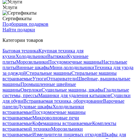
Услуги
Сертификаты
Подборщик подарков
Найти подарки
Категории товаров
Бытовая техника
Крупная техника для
кухни
Холодильники
Вытяжки
Кухонные
плиты
Морозильники
Посудомоечные машины
Настольные
плиты
Винные шкафы
Мини-холодильники
Техника для ухода
за одеждой
Стиральные машины
Стиральные машины
встраиваемые
Утюги
Отпариватели
Швейные, вышивальные
машины
Промышленные швейные
машины
Оверлоки
Сушильные машины, шкафы
Гладильные
системы, прессы
Машинки для удаления катышков
Сушилки
для обуви
Встраиваемая техника, оборудование
Варочные
панели
Духовые шкафы
Холодильники
встраиваемые
Посудомоечные машины
встраиваемые
Микроволновые печи
встраиваемые
Кофемашины встраиваемые
Комплекты
встраиваемой техники
Морозильники
встраиваемые
Измельчители пищевых отходов
Шкафы для