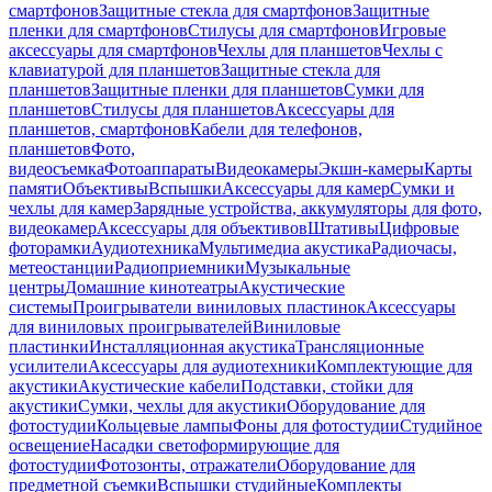
смартфонов
Защитные стекла для смартфонов
Защитные
пленки для смартфонов
Стилусы для смартфонов
Игровые
аксессуары для смартфонов
Чехлы для планшетов
Чехлы с
клавиатурой для планшетов
Защитные стекла для
планшетов
Защитные пленки для планшетов
Сумки для
планшетов
Стилусы для планшетов
Аксессуары для
планшетов, смартфонов
Кабели для телефонов,
планшетов
Фото,
видеосъемка
Фотоаппараты
Видеокамеры
Экшн-камеры
Карты
памяти
Объективы
Вспышки
Аксессуары для камер
Сумки и
чехлы для камер
Зарядные устройства, аккумуляторы для фото,
видеокамер
Аксессуары для объективов
Штативы
Цифровые
фоторамки
Аудиотехника
Мультимедиа акустика
Радиочасы,
метеостанции
Радиоприемники
Музыкальные
центры
Домашние кинотеатры
Акустические
системы
Проигрыватели виниловых пластинок
Аксессуары
для виниловых проигрывателей
Виниловые
пластинки
Инсталляционная акустика
Трансляционные
усилители
Аксессуары для аудиотехники
Комплектующие для
акустики
Акустические кабели
Подставки, стойки для
акустики
Сумки, чехлы для акустики
Оборудование для
фотостудии
Кольцевые лампы
Фоны для фотостудии
Студийное
освещение
Насадки светоформирующие для
фотостудии
Фотозонты, отражатели
Оборудование для
предметной съемки
Вспышки студийные
Комплекты