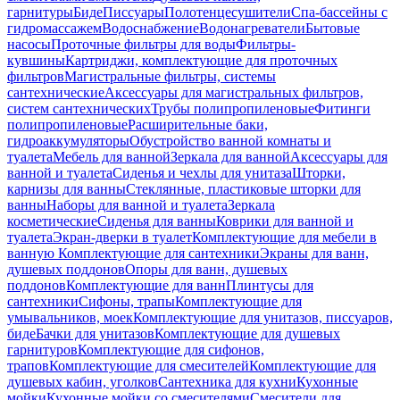
гарнитуры
Биде
Писсуары
Полотенцесушители
Спа-бассейны с
гидромассажем
Водоснабжение
Водонагреватели
Бытовые
насосы
Проточные фильтры для воды
Фильтры-
кувшины
Картриджи, комплектующие для проточных
фильтров
Магистральные фильтры, системы
сантехнические
Аксессуары для магистральных фильтров,
систем сантехнических
Трубы полипропиленовые
Фитинги
полипропиленовые
Расширительные баки,
гидроаккумуляторы
Обустройство ванной комнаты и
туалета
Мебель для ванной
Зеркала для ванной
Аксессуары для
ванной и туалета
Сиденья и чехлы для унитаза
Шторки,
карнизы для ванны
Стеклянные, пластиковые шторки для
ванны
Наборы для ванной и туалета
Зеркала
косметические
Сиденья для ванны
Коврики для ванной и
туалета
Экран-дверки в туалет
Комплектующие для мебели в
ванную
Комплектующие для сантехники
Экраны для ванн,
душевых поддонов
Опоры для ванн, душевых
поддонов
Комплектующие для ванн
Плинтусы для
сантехники
Сифоны, трапы
Комплектующие для
умывальников, моек
Комплектующие для унитазов, писсуаров,
биде
Бачки для унитазов
Комплектующие для душевых
гарнитуров
Комплектующие для сифонов,
трапов
Комплектующие для смесителей
Комплектующие для
душевых кабин, уголков
Сантехника для кухни
Кухонные
мойки
Кухонные мойки со смесителями
Смесители для