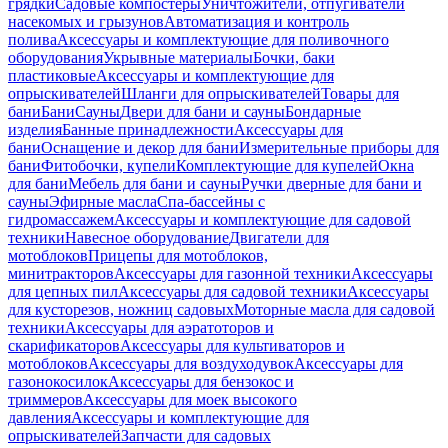
грядки
Садовые компостеры
Уничтожители, отпугиватели
насекомых и грызунов
Автоматизация и контроль
полива
Аксессуары и комплектующие для поливочного
оборудования
Укрывные материалы
Бочки, баки
пластиковые
Аксессуары и комплектующие для
опрыскивателей
Шланги для опрыскивателей
Товары для
бани
Бани
Сауны
Двери для бани и сауны
Бондарные
изделия
Банные принадлежности
Аксессуары для
бани
Оснащение и декор для бани
Измерительные приборы для
бани
Фитобочки, купели
Комплектующие для купелей
Окна
для бани
Мебель для бани и сауны
Ручки дверные для бани и
сауны
Эфирные масла
Спа-бассейны с
гидромассажем
Аксессуары и комплектующие для садовой
техники
Навесное оборудование
Двигатели для
мотоблоков
Прицепы для мотоблоков,
минитракторов
Аксессуары для газонной техники
Аксессуары
для цепных пил
Аксессуары для садовой техники
Аксессуары
для кусторезов, ножниц садовых
Моторные масла для садовой
техники
Аксессуары для аэратоторов и
скарификаторов
Аксессуары для культиваторов и
мотоблоков
Аксессуары для воздуходувок
Аксессуары для
газонокосилок
Аксессуары для бензокос и
триммеров
Аксессуары для моек высокого
давления
Аксессуары и комплектующие для
опрыскивателей
Запчасти для садовых