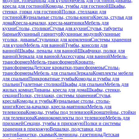
модули
Столешницы для кухни
Мебель для гостиной
Диваны,
кресла для гостиной
Комоды, тумбы для гостиной
Шкафы,
стенки, горки для гостиной
Полки, стеллажи для
гостиной
Журнальные столы, столы-книги
Кресла, стулья для
дома
Кресла-качалки, кресла-маятники
Мебель для
кухни
Столы, столики
Стулья для кухни
Стулья, табуреты
барные
Кухонный гарнитур
Кухонные модули
Кухонные
уголки, диваны
Стульчики для кормления
Системы хранения
для кухни
Мебель для ванной
Тумбы, консоли для
ванной
Шкафы, пеналы для ванной
Шкафчики, полки для
ванной
Зеркала для ванной
Аксессуары для ванной
Мебель-
трансформер
Мебель-трансформер
Кровати-
трансформеры
Детские кроватки-трансформеры
Столы-
трансформеры
Мебель для спальни
Зеркала
Комплекты мебели
для спальни
Прикроватные тумбы
Комоды и тумбы для
спальни
Туалетные столики
Шкафы для спальни
Мебель для
жилых комнат
Диваны, кресла для дома
Шкафы, стенки,
секции
Полки, стеллажи, системы хранения
Стулья,
кресла
Комоды и тумбы
Журнальные столы, столы-
книги
Кресла-качалки, кресла-маятники
Мебель для
телевизора
Комоды, тумбы под телевизор
Кронштейны, стойки
для телевизора
Каминокомплекты под телевизор
Мебель для
прихожей
Секции, тумбы в прихожую
Полки и системы
хранения в прихожую
Вешалки, подставки для
зонтов
Банкетки, скамьи
Ключницы, газетницы
Детская