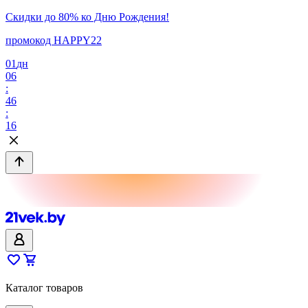
Скидки до 80% ко Дню Рождения!
промокод HAPPY22
01
дн
06
:
46
:
16
Каталог товаров