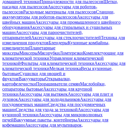
домашней техники
Принадлежности для пылесосов
Щетки,
насадки для пылесосов
Аксессуары для роботов-
пылесосов
Расходные материалы для пылесосов
Станции,
аккумуляторы для роботов-пылесосов
Аксессуары для
швейных машин
Аксессуары для промышленного швейного
оборудования
Аксессуары для стиральных и сушильных
машин
Аксессуары для пароочистителей,
отпаривателей
Аксессуары для стеклоочистителей
Техника для
измельчения продуктов
Блендеры
Кухонные комбайны,
измельчители
Планетарные
миксеры
Миксеры
Мясорубки
Ломтерезки
Комплектующие для
климатической техники
Управление климатической
техникой
Фильтры для климатической техники
Аксессуары для
климатической техники
Мелкая техника
Весы кухонные,
бытовые
Сушилки для овощей и
фруктов
Вакууматоры
Открывалки,
картофелечистки
Проращиватели семян
Маслобойки,
сепараторы бытовые
Аксессуары для крупной
техники
Аксессуары для вытяжек
Аксессуары для плит и
духовок
Аксессуары для холодильников
Аксессуары для
посудомоечных машин
Средства для посудомоечных
машин
Средства для ухода за техникой
Аксессуары для
кухонной техники
Аксессуары для микроволновых
печей
Вакуумные пакеты, контейнеры
Аксессуары для
кофемашин
Аксессуары для мультиварок,