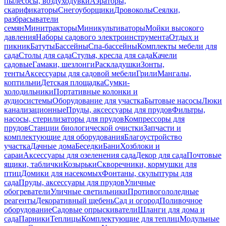
пылесосы, воздуходувки
Аэраторы,
скарификаторы
Снегоуборщики
Дровоколы
Сеялки,
разбрасыватели
семян
Минитракторы
Миникультиваторы
Мойки высокого
давления
Наборы садового электроинструмента
Отдых и
пикник
Батуты
Бассейны
Спа-бассейны
Комплекты мебели для
сада
Столы для сада
Стулья, кресла для сада
Качели
садовые
Гамаки, шезлонги
Раскладушки
Зонты,
тенты
Аксессуары для садовой мебели
Грили
Мангалы,
коптильни
Детская площадка
Сумки-
холодильники
Портативные колонки и
аудиосистемы
Оборудование для участка
Бытовые насосы
Люки
канализационные
Пруды, аксессуары для прудов
Фильтры,
насосы, стерилизаторы для прудов
Компрессоры для
прудов
Станции биологической очистки
Запчасти и
комплектующие для оборудования
Благоустройство
участка
Дачные дома
Беседки
Бани
Хозблоки и
сараи
Аксессуары для озеленения сада
Декор для сада
Почтовые
ящики, таблички
Козырьки
Скворечники, кормушки для
птиц
Домики для насекомых
Фонтаны, скульптуры для
сада
Пруды, аксессуары для прудов
Уличные
обогреватели
Уличные светильники
Противогололедные
реагенты
Декоративный щебень
Сад и огород
Поливочное
оборудование
Садовые опрыскиватели
Шланги для дома и
сада
Парники
Теплицы
Комплектующие для теплиц
Модульные