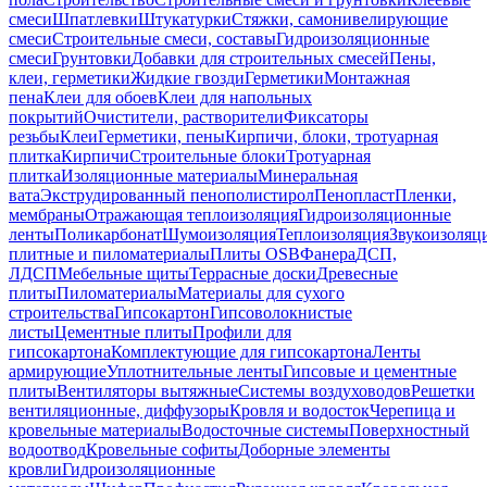
смеси
Шпатлевки
Штукатурки
Стяжки, самонивелирующие
смеси
Строительные смеси, составы
Гидроизоляционные
смеси
Грунтовки
Добавки для строительных смесей
Пены,
клеи, герметики
Жидкие гвозди
Герметики
Монтажная
пена
Клеи для обоев
Клеи для напольных
покрытий
Очистители, растворители
Фиксаторы
резьбы
Клеи
Герметики, пены
Кирпичи, блоки, тротуарная
плитка
Кирпичи
Строительные блоки
Тротуарная
плитка
Изоляционные материалы
Минеральная
вата
Экструдированный пенополистирол
Пенопласт
Пленки,
мембраны
Отражающая теплоизоляция
Гидроизоляционные
ленты
Поликарбонат
Шумоизоляция
Теплоизоляция
Звукоизоляц
плитные и пиломатериалы
Плиты OSB
Фанера
ДСП,
ЛДСП
Мебельные щиты
Террасные доски
Древесные
плиты
Пиломатериалы
Материалы для сухого
строительства
Гипсокартон
Гипсоволокнистые
листы
Цементные плиты
Профили для
гипсокартона
Комплектующие для гипсокартона
Ленты
армирующие
Уплотнительные ленты
Гипсовые и цементные
плиты
Вентиляторы вытяжные
Системы воздуховодов
Решетки
вентиляционные, диффузоры
Кровля и водосток
Черепица и
кровельные материалы
Водосточные системы
Поверхностный
водоотвод
Кровельные софиты
Доборные элементы
кровли
Гидроизоляционные