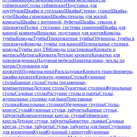
геймерские
Столы геймерские
Подставки для
ноутбуков
Шкафы и стеллажи
Шкафы
Стенки, горки
Шкафы-
купе
Шкафы-гармошки
Шкафы-пеналы для жилой
комнаты
Шкафы с витриной, буфеты
Шкафы, секции в
прихожую
Полки, стеллажи, системы хранения
Шкафы для
ванной комнаты
Вешалки, подставки для зонтов
Комоды,
тумбы
Комоды
Тумбы
Прикроватные тумбы
Обувницы, тумбы в
прихожую
Комоды, тумбы для ванной
Пеленальные столики,
комоды
Тумбы под ТВ
Комоды пластиковые
Кровати и
матрасы
Матрасы
Кровати
Детские кровати
Кроватки для
новорожденных
Надувная мебель
Наматрасники, чехлы на
матрас
Основания для
кроватей
Подматрасники
Раскладушки
Кровати-трансформеры,
шкафы-кровати
Кровати-домики
Столы
Кухонные
столы
Барные столы
Столы письменные,
компьютерные
Детские столы
Туалетные столики
Журнальные
столы
Садовые столы
Растущие столы и парты
Столы,
журнальные столики для бани
Приставные
столики
Консольные столики
Обеденные группы
Столы-
книги
Стулья
Кухонные стулья, табуреты
Барные стулья,
табуреты
Компьютерные кресла, стулья
Геймерские
кресла
Детские стулья, табуреты
Банкетки, скамьи
Садовые
кресла, стулья, табуреты
Стулья, табуреты для бани
Стульчики
для кормления
Кухня
Кухонный гарнитур
Кухонные