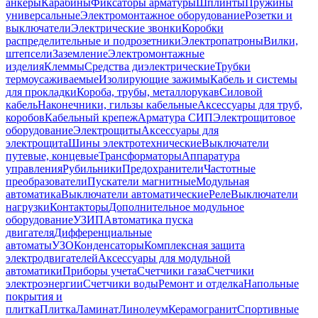
анкеры
Карабины
Фиксаторы арматуры
Шплинты
Пружины
универсальные
Электромонтажное оборудование
Розетки и
выключатели
Электрические звонки
Коробки
распределительные и подрозетники
Электропатроны
Вилки,
штепсели
Заземление
Электромонтажные
изделия
Клеммы
Средства диэлектрические
Трубки
термоусаживаемые
Изолирующие зажимы
Кабель и системы
для прокладки
Короба, трубы, металлорукав
Силовой
кабель
Наконечники, гильзы кабельные
Аксессуары для труб,
коробов
Кабельный крепеж
Арматура СИП
Электрощитовое
оборудование
Электрощиты
Аксессуары для
электрощита
Шины электротехнические
Выключатели
путевые, концевые
Трансформаторы
Аппаратура
управления
Рубильники
Предохранители
Частотные
преобразователи
Пускатели магнитные
Модульная
автоматика
Выключатели автоматические
Реле
Выключатели
нагрузки
Контакторы
Дополнительное модульное
оборудование
УЗИП
Автоматика пуска
двигателя
Дифференциальные
автоматы
УЗО
Конденсаторы
Комплексная защита
электродвигателей
Аксессуары для модульной
автоматики
Приборы учета
Счетчики газа
Счетчики
электроэнергии
Счетчики воды
Ремонт и отделка
Напольные
покрытия и
плитка
Плитка
Ламинат
Линолеум
Керамогранит
Спортивные