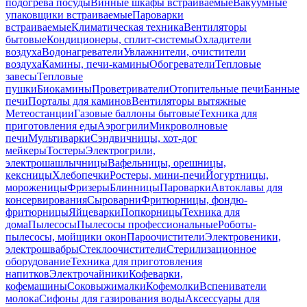
подогрева посуды
Винные шкафы встраиваемые
Вакуумные
упаковщики встраиваемые
Пароварки
встраиваемые
Климатическая техника
Вентиляторы
бытовые
Кондиционеры, сплит-системы
Охладители
воздуха
Водонагреватели
Увлажнители, очистители
воздуха
Камины, печи-камины
Обогреватели
Тепловые
завесы
Тепловые
пушки
Биокамины
Проветриватели
Отопительные печи
Банные
печи
Порталы для каминов
Вентиляторы вытяжные
Метеостанции
Газовые баллоны бытовые
Техника для
приготовления еды
Аэрогрили
Микроволновые
печи
Мультиварки
Сэндвичницы, хот-дог
мейкеры
Тостеры
Электрогрили,
электрошашлычницы
Вафельницы, орешницы,
кексницы
Хлебопечки
Ростеры, мини-печи
Йогуртницы,
мороженицы
Фризеры
Блинницы
Пароварки
Автоклавы для
консервирования
Сыроварни
Фритюрницы, фондю-
фритюрницы
Яйцеварки
Попкорницы
Техника для
дома
Пылесосы
Пылесосы профессиональные
Роботы-
пылесосы, мойщики окон
Пароочистители
Электровеники,
электрошвабры
Стеклоочистители
Стерилизационное
оборудование
Техника для приготовления
напитков
Электрочайники
Кофеварки,
кофемашины
Соковыжималки
Кофемолки
Вспениватели
молока
Сифоны для газирования воды
Аксессуары для