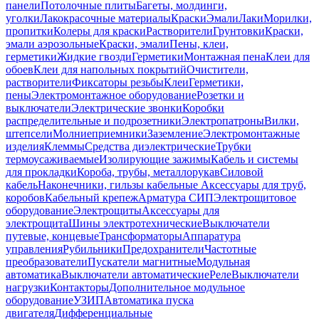
панели
Потолочные плиты
Багеты, молдинги,
уголки
Лакокрасочные материалы
Краски
Эмали
Лаки
Морилки,
пропитки
Колеры для краски
Растворители
Грунтовки
Краски,
эмали аэрозольные
Краски, эмали
Пены, клеи,
герметики
Жидкие гвозди
Герметики
Монтажная пена
Клеи для
обоев
Клеи для напольных покрытий
Очистители,
растворители
Фиксаторы резьбы
Клеи
Герметики,
пены
Электромонтажное оборудование
Розетки и
выключатели
Электрические звонки
Коробки
распределительные и подрозетники
Электропатроны
Вилки,
штепсели
Молниеприемники
Заземление
Электромонтажные
изделия
Клеммы
Средства диэлектрические
Трубки
термоусаживаемые
Изолирующие зажимы
Кабель и системы
для прокладки
Короба, трубы, металлорукав
Силовой
кабель
Наконечники, гильзы кабельные
Аксессуары для труб,
коробов
Кабельный крепеж
Арматура СИП
Электрощитовое
оборудование
Электрощиты
Аксессуары для
электрощита
Шины электротехнические
Выключатели
путевые, концевые
Трансформаторы
Аппаратура
управления
Рубильники
Предохранители
Частотные
преобразователи
Пускатели магнитные
Модульная
автоматика
Выключатели автоматические
Реле
Выключатели
нагрузки
Контакторы
Дополнительное модульное
оборудование
УЗИП
Автоматика пуска
двигателя
Дифференциальные