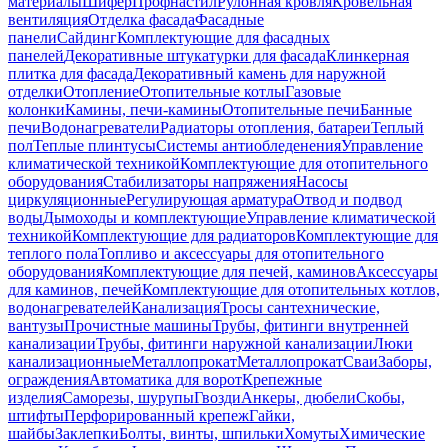
материалы
Шифер
Профнастил
Рулонная кровля
Кровельная
вентиляция
Отделка фасада
Фасадные
панели
Сайдинг
Комплектующие для фасадных
панелей
Декоративные штукатурки для фасада
Клинкерная
плитка для фасада
Декоративный камень для наружной
отделки
Отопление
Отопительные котлы
Газовые
колонки
Камины, печи-камины
Отопительные печи
Банные
печи
Водонагреватели
Радиаторы отопления, батареи
Теплый
пол
Теплые плинтусы
Системы антиобледенения
Управление
климатической техникой
Комплектующие для отопительного
оборудования
Стабилизаторы напряжения
Насосы
циркуляционные
Регулирующая арматура
Отвод и подвод
воды
Дымоходы и комплектующие
Управление климатической
техникой
Комплектующие для радиаторов
Комплектующие для
теплого пола
Топливо и аксессуары для отопительного
оборудования
Комплектующие для печей, каминов
Аксессуары
для каминов, печей
Комплектующие для отопительных котлов,
водонагревателей
Канализация
Тросы сантехнические,
вантузы
Прочистные машины
Трубы, фитинги внутренней
канализации
Трубы, фитинги наружной канализации
Люки
канализационные
Металлопрокат
Металлопрокат
Сваи
Заборы,
ограждения
Автоматика для ворот
Крепежные
изделия
Саморезы, шурупы
Гвозди
Анкеры, дюбели
Скобы,
штифты
Перфорированный крепеж
Гайки,
шайбы
Заклепки
Болты, винты, шпильки
Хомуты
Химические