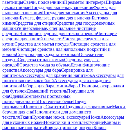
газетницы
Свечи, подсвечники
Предметы интерьера
Ширмы
декоративные
Посуда для выпечки, запекания
Формы для
выпечки, запекания
Посуда для запекания
Аксессуары для
выпечки
Бумага, фольга, рукава для выпечки
Бытовая
химия
Средства для стирки
Средства для посудомоечных
машин
Универсальные, специальные чистящие
средства
Чистящие средства для стекол и зеркал
Чистящие
средства для ванной и туалета
Чистящие средства для
кухни
Средства для мытья посуды
Чистящие средства для
мебели
Чистящие средства для напольных покрытий и
ковров
Средства для ухода за техникой
Освежители
воздуха
Средства от насекомых
Средства ухода за
одеждой
Средства ухода за обувью
Дезинфицирующие
средства
Аксессуары для бара
Сервировка для
напитков
Аксессуары для хранения напитков
Аксессуары для
приготовления коктейлей
Аксессуары для охлаждения
напитков
Наборы для бара, мини-бары
Штопоры, открывалки
для бутылок
Домашний текстиль
Подушки для
сна
Одеяла
Комплекты постельных
принадлежностей
Постельное белье
Пледы,
покрывала
Полотенца
Скатерти
Подушки декоративные
Маски,
беруши для сна
Наполнители для домашнего
текстиля
Ткани
Кухонные ножи, аксессуары
Ножи
Аксессуары
для кухонных ножей
Ножеточки и комплектующие
Ковры и
напольные покрытия
Ковры, циновки, шкуры
Ковры,