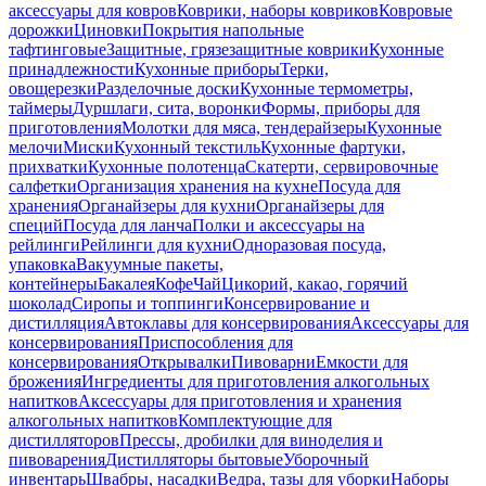
аксессуары для ковров
Коврики, наборы ковриков
Ковровые
дорожки
Циновки
Покрытия напольные
тафтинговые
Защитные, грязезащитные коврики
Кухонные
принадлежности
Кухонные приборы
Терки,
овощерезки
Разделочные доски
Кухонные термометры,
таймеры
Дуршлаги, сита, воронки
Формы, приборы для
приготовления
Молотки для мяса, тендерайзеры
Кухонные
мелочи
Миски
Кухонный текстиль
Кухонные фартуки,
прихватки
Кухонные полотенца
Скатерти, сервировочные
салфетки
Организация хранения на кухне
Посуда для
хранения
Органайзеры для кухни
Органайзеры для
специй
Посуда для ланча
Полки и аксессуары на
рейлинги
Рейлинги для кухни
Одноразовая посуда,
упаковка
Вакуумные пакеты,
контейнеры
Бакалея
Кофе
Чай
Цикорий, какао, горячий
шоколад
Сиропы и топпинги
Консервирование и
дистилляция
Автоклавы для консервирования
Аксессуары для
консервирования
Приспособления для
консервирования
Открывалки
Пивоварни
Емкости для
брожения
Ингредиенты для приготовления алкогольных
напитков
Аксессуары для приготовления и хранения
алкогольных напитков
Комплектующие для
дистилляторов
Прессы, дробилки для виноделия и
пивоварения
Дистилляторы бытовые
Уборочный
инвентарь
Швабры, насадки
Ведра, тазы для уборки
Наборы