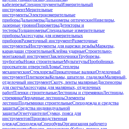
кабелерезы
Специнструменты
Измерительный
инструмент
Мерительные
инструменты
Электроизмерительные
приборы
Дальномеры
Дальномеры оптические
Нивелиры,
лазерные уровни
Пирометры
Детекторы и
тестеры
Толщиномеры
Специальные измерительные
приборы
Аксессуары для измерительных
приборов
Разметочный инструмент
Разметочные
инструменты
Инструменты для нарезки резьбы
Маркеры,
карандаши строительные
Клейма ударные
Строительно-
монтажный инструмент
Заклепочники
Труборезы,
трубогибы
Ножи строительные
Мультитулы
Пробойники,
просекатели отверстий
Ломы
Степлеры
механические
Стеклорезы
Прикаточные валики
Отделочный
инструмент
Плиткорезы
Кельмы, шпатели, гладилки
Малярный,
отделочный инструмент
Скотч, ленты малярные
Диспенсеры
для скотча
Аксессуары для малярных, отделочных
работ
Пленки строительные
Лестницы и стремянки
Лестницы,
стремянки
Чердачные лестницы
Элементы
лестниц
Подъемники строительные
Спецодежда и средства
защиты
Средства индивидуальной
защиты
Огнетушители
Сумки, пояса для
инструментов
Производственная
одежда
Спецодежда
Спецобувь
Организация рабочего
пространства
Фонари, прожекторы
Кейсы, ящики для