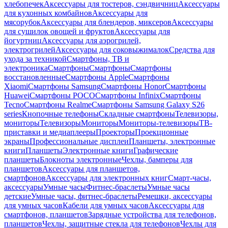
хлебопечек
Аксессуары для тостеров, сэндвичниц
Аксессуары
для кухонных комбайнов
Аксессуары для
мясорубок
Аксессуары для блендеров, миксеров
Аксессуары
для сушилок овощей и фруктов
Аксессуары для
йогуртниц
Аксессуары для аэрогрилей,
электрогрилей
Аксессуары для соковыжималок
Средства для
ухода за техникой
Смартфоны, ТВ и
электроника
Смартфоны
Смартфоны
Смартфоны
восстановленные
Смартфоны Apple
Смартфоны
Xiaomi
Смартфоны Samsung
Смартфоны Honor
Смартфоны
Huawei
Смартфоны POCO
Смартфоны Infinix
Смартфоны
Tecno
Смартфоны Realme
Смартфоны Samsung Galaxy S26
series
Кнопочные телефоны
Складные смартфоны
Телевизоры,
мониторы
Телевизоры
Мониторы
Мониторы-телевизоры
ТВ-
приставки и медиаплееры
Проекторы
Проекционные
экраны
Профессиональные дисплеи
Планшеты, электронные
книги
Планшеты
Электронные книги
Графические
планшеты
Блокноты электронные
Чехлы, бамперы для
планшетов
Аксессуары для планшетов,
смартфонов
Аксессуары для электронных книг
Смарт-часы,
аксессуары
Умные часы
Фитнес-браслеты
Умные часы
детские
Умные часы, фитнес-браслеты
Ремешки, аксессуары
для умных часов
Кабели для умных часов
Аксессуары для
смартфонов, планшетов
Зарядные устройства для телефонов,
планшетов
Чехлы, защитные стекла для телефонов
Чехлы для