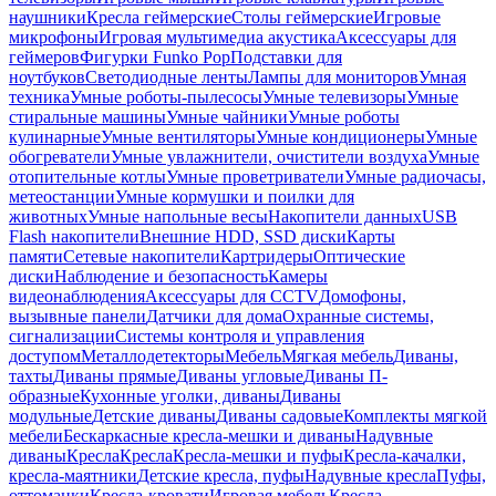
наушники
Кресла геймерские
Столы геймерские
Игровые
микрофоны
Игровая мультимедиа акустика
Аксессуары для
геймеров
Фигурки Funko Pop
Подставки для
ноутбуков
Светодиодные ленты
Лампы для мониторов
Умная
техника
Умные роботы-пылесосы
Умные телевизоры
Умные
стиральные машины
Умные чайники
Умные роботы
кулинарные
Умные вентиляторы
Умные кондиционеры
Умные
обогреватели
Умные увлажнители, очистители воздуха
Умные
отопительные котлы
Умные проветриватели
Умные радиочасы,
метеостанции
Умные кормушки и поилки для
животных
Умные напольные весы
Накопители данных
USB
Flash накопители
Внешние HDD, SSD диски
Карты
памяти
Сетевые накопители
Картридеры
Оптические
диски
Наблюдение и безопасность
Камеры
видеонаблюдения
Аксессуары для CCTV
Домофоны,
вызывные панели
Датчики для дома
Охранные системы,
сигнализации
Системы контроля и управления
доступом
Металлодетекторы
Мебель
Мягкая мебель
Диваны,
тахты
Диваны прямые
Диваны угловые
Диваны П-
образные
Кухонные уголки, диваны
Диваны
модульные
Детские диваны
Диваны садовые
Комплекты мягкой
мебели
Бескаркасные кресла-мешки и диваны
Надувные
диваны
Кресла
Кресла
Кресла-мешки и пуфы
Кресла-качалки,
кресла-маятники
Детские кресла, пуфы
Надувные кресла
Пуфы,
оттоманки
Кресла-кровати
Игровая мебель
Кресла