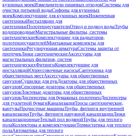
кухонных моек
Измельчители пищевых отходов
Системы для
очистки питьевой воды
Сифоны для кухонных
моек
Комплектующие для кухонных моек
Инженерная
сантехника
Инсталляции для
сантехники
Полотенцесушители
Отвод и подвод воды
Трубы
водопроводные
Магистральные фильтры, системы
сантехнические
Комплектующие для радиаторов,
полотенцесушителей
Монтажные комплекты для
сантехники
Регулирующая арматура
Системы защиты от
протечек
Люки сантехнические
Аксессуары для
магистральных фильтров, систем
сантехнических
Фитинги
Комплектующие для
инсталляций
Опрессовочные насосы
Сантехника для
общественных мест
Аксессуары для общественных
санузлов
Сушилки для рук
Дозаторы для общественных
санузлов
Сенсорные дозаторы для общественных
санузлов
Локтевые дозаторы для общественных
санузлов
Диспенсеры для бумажных полотенец
Диспенсеры
для туалетной бумаги
Канализация
Тросы сантехнические,
вантузы
Прочистные машины
Трубы, фитинги внутренней
канализации
Трубы, фитинги наружной канализации
Люки
канализационные
Теплый пол водяной
Трубы для теплого
пола
Коллекторы и комплектующие
Термостатика для теплого
пола
Автоматика для теплого
пола
Строительство
Строительные смеси и грунтовки
Клеевые