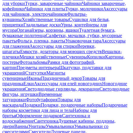
для уборки
Турки, заварочные чайники
Чайники заварочные,
кофейники
Чайники для плиты
Турки, молочники
Аксессуары
для чайников, электрочайников
Фильтры-
кувшины
Хозяйственные товары
Сушилки для белья,
прищепки
Гладильные доски
Урны, контейнеры для
мусора
Органайзеры, корзины, ящики
Туалетная бумага,
бумажные полотенца
Салфетки, мочалки, губки, мусорные
пакеты
Фольга, пленка, пакеты
Упаковочная тара
Аксессуары
для глажения
Аксессуары для стирки
Веревки,
шпагаты
Емкости, дозаторы для моющих средств
Вешалки-
плечики
Мешки хозяйственные
Сувениры
Копилки
Картины,
постеры
Фотоальбомы
Рамки для фотографий,
картин
Предметы интерьера
Шкатулки, подставки для
украшений
Статуэтки
Магниты
сувенирные
Иконы
Праздничный декор
Товары для
праздника
Елки
Аксессуары для елей новогодних
Новогодние
украшения
Светодиодные гирлянды, декорации
Светодиодные
фигуры, игрушки
Временные
татуировки
Фотобутафория
Товары для
маскарада
Подарки
Подарки, подарочные наборы
Подарочные
наборы косметики для лица и тела
Наборы для
бритья
Оформление подарков
Сантехника и
водоснабжение
Сантехника
Душевые кабины, поддоны,
двери
Ванны
Унитазы
Умывальники
Умывальники со
смесителями
Смесители
Душевые панели,