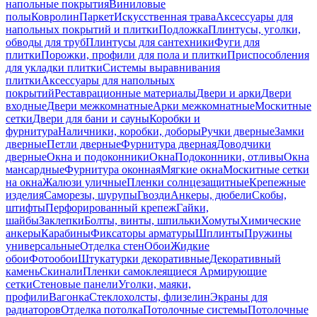
напольные покрытия
Виниловые
полы
Ковролин
Паркет
Искусственная трава
Аксессуары для
напольных покрытий и плитки
Подложка
Плинтусы, уголки,
обводы для труб
Плинтусы для сантехники
Фуги для
плитки
Порожки, профили для пола и плитки
Приспособления
для укладки плитки
Системы выравнивания
плитки
Аксессуары для напольных
покрытий
Реставрационные материалы
Двери и арки
Двери
входные
Двери межкомнатные
Арки межкомнатные
Москитные
сетки
Двери для бани и сауны
Коробки и
фурнитура
Наличники, коробки, доборы
Ручки дверные
Замки
дверные
Петли дверные
Фурнитура дверная
Доводчики
дверные
Окна и подоконники
Окна
Подоконники, отливы
Окна
мансардные
Фурнитура оконная
Мягкие окна
Москитные сетки
на окна
Жалюзи уличные
Пленки солнцезащитные
Крепежные
изделия
Саморезы, шурупы
Гвозди
Анкеры, дюбели
Скобы,
штифты
Перфорированный крепеж
Гайки,
шайбы
Заклепки
Болты, винты, шпильки
Хомуты
Химические
анкеры
Карабины
Фиксаторы арматуры
Шплинты
Пружины
универсальные
Отделка стен
Обои
Жидкие
обои
Фотообои
Штукатурки декоративные
Декоративный
камень
Скинали
Пленки самоклеящиеся
Армирующие
сетки
Стеновые панели
Уголки, маяки,
профили
Вагонка
Стеклохолсты, флизелин
Экраны для
радиаторов
Отделка потолка
Потолочные системы
Потолочные