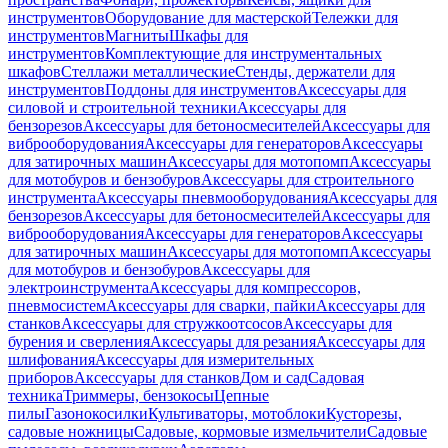
инструментов
Оборудование для мастерской
Тележки для
инструментов
Магниты
Шкафы для
инструментов
Комплектующие для инструментальных
шкафов
Стеллажи металлические
Стенды, держатели для
инструментов
Поддоны для инструментов
Аксессуары для
силовой и строительной техники
Аксессуары для
бензорезов
Аксессуары для бетоносмесителей
Аксессуары для
виброоборудования
Аксессуары для генераторов
Аксессуары
для затирочных машин
Аксессуары для мотопомп
Аксессуары
для мотобуров и бензобуров
Аксессуары для строительного
инструмента
Аксессуары пневмооборудования
Аксессуары для
бензорезов
Аксессуары для бетоносмесителей
Аксессуары для
виброоборудования
Аксессуары для генераторов
Аксессуары
для затирочных машин
Аксессуары для мотопомп
Аксессуары
для мотобуров и бензобуров
Аксессуары для
электроинструмента
Аксессуары для компрессоров,
пневмосистем
Аксессуары для сварки, пайки
Аксессуары для
станков
Аксессуары для стружкоотсосов
Аксессуары для
бурения и сверления
Аксессуары для резания
Аксессуары для
шлифования
Аксессуары для измерительных
приборов
Аксессуары для станков
Дом и сад
Садовая
техника
Триммеры, бензокосы
Цепные
пилы
Газонокосилки
Культиваторы, мотоблоки
Кусторезы,
садовые ножницы
Садовые, кормовые измельчители
Садовые