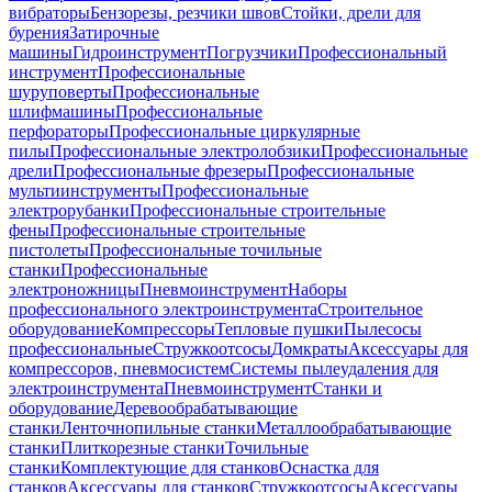
вибраторы
Бензорезы, резчики швов
Стойки, дрели для
бурения
Затирочные
машины
Гидроинструмент
Погрузчики
Профессиональный
инструмент
Профессиональные
шуруповерты
Профессиональные
шлифмашины
Профессиональные
перфораторы
Профессиональные циркулярные
пилы
Профессиональные электролобзики
Профессиональные
дрели
Профессиональные фрезеры
Профессиональные
мультиинструменты
Профессиональные
электрорубанки
Профессиональные строительные
фены
Профессиональные строительные
пистолеты
Профессиональные точильные
станки
Профессиональные
электроножницы
Пневмоинструмент
Наборы
профессионального электроинструмента
Строительное
оборудование
Компрессоры
Тепловые пушки
Пылесосы
профессиональные
Стружкоотсосы
Домкраты
Аксессуары для
компрессоров, пневмосистем
Системы пылеудаления для
электроинструмента
Пневмоинструмент
Станки и
оборудование
Деревообрабатывающие
станки
Ленточнопильные станки
Металлообрабатывающие
станки
Плиткорезные станки
Точильные
станки
Комплектующие для станков
Оснастка для
станков
Аксессуары для станков
Стружкоотсосы
Аксессуары