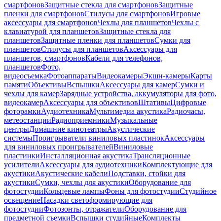
смартфонов
Защитные стекла для смартфонов
Защитные
пленки для смартфонов
Стилусы для смартфонов
Игровые
аксессуары для смартфонов
Чехлы для планшетов
Чехлы с
клавиатурой для планшетов
Защитные стекла для
планшетов
Защитные пленки для планшетов
Сумки для
планшетов
Стилусы для планшетов
Аксессуары для
планшетов, смартфонов
Кабели для телефонов,
планшетов
Фото,
видеосъемка
Фотоаппараты
Видеокамеры
Экшн-камеры
Карты
памяти
Объективы
Вспышки
Аксессуары для камер
Сумки и
чехлы для камер
Зарядные устройства, аккумуляторы для фото,
видеокамер
Аксессуары для объективов
Штативы
Цифровые
фоторамки
Аудиотехника
Мультимедиа акустика
Радиочасы,
метеостанции
Радиоприемники
Музыкальные
центры
Домашние кинотеатры
Акустические
системы
Проигрыватели виниловых пластинок
Аксессуары
для виниловых проигрывателей
Виниловые
пластинки
Инсталляционная акустика
Трансляционные
усилители
Аксессуары для аудиотехники
Комплектующие для
акустики
Акустические кабели
Подставки, стойки для
акустики
Сумки, чехлы для акустики
Оборудование для
фотостудии
Кольцевые лампы
Фоны для фотостудии
Студийное
освещение
Насадки светоформирующие для
фотостудии
Фотозонты, отражатели
Оборудование для
предметной съемки
Вспышки студийные
Комплекты