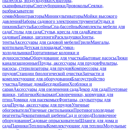
пылесосы, воздуходувки
Аэраторы,
скарификаторы
Снегоуборщики
Дровоколы
Сеялки,
разбрасыватели
семян
Минитракторы
Миникультиваторы
Мойки высокого
давления
Наборы садового электроинструмента
Отдых и
пикник
Батуты
Бассейны
Спа-бассейны
Комплекты мебели для
сада
Столы для сада
Стулья, кресла для сада
Качели
садовые
Гамаки, шезлонги
Раскладушки
Зонты,
тенты
Аксессуары для садовой мебели
Грили
Мангалы,
коптильни
Детская площадка
Сумки-
холодильники
Портативные колонки и
аудиосистемы
Оборудование для участка
Бытовые насосы
Люки
канализационные
Пруды, аксессуары для прудов
Фильтры,
насосы, стерилизаторы для прудов
Компрессоры для
прудов
Станции биологической очистки
Запчасти и
комплектующие для оборудования
Благоустройство
участка
Дачные дома
Беседки
Бани
Хозблоки и
сараи
Аксессуары для озеленения сада
Декор для сада
Почтовые
ящики, таблички
Козырьки
Скворечники, кормушки для
птиц
Домики для насекомых
Фонтаны, скульптуры для
сада
Пруды, аксессуары для прудов
Уличные
обогреватели
Уличные светильники
Противогололедные
реагенты
Декоративный щебень
Сад и огород
Поливочное
оборудование
Садовые опрыскиватели
Шланги для дома и
сада
Парники
Теплицы
Комплектующие для теплиц
Модульные