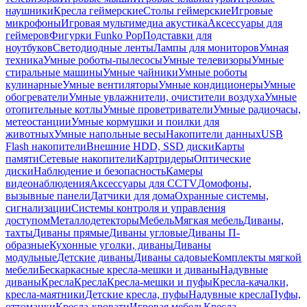
наушники
Кресла геймерские
Столы геймерские
Игровые
микрофоны
Игровая мультимедиа акустика
Аксессуары для
геймеров
Фигурки Funko Pop
Подставки для
ноутбуков
Светодиодные ленты
Лампы для мониторов
Умная
техника
Умные роботы-пылесосы
Умные телевизоры
Умные
стиральные машины
Умные чайники
Умные роботы
кулинарные
Умные вентиляторы
Умные кондиционеры
Умные
обогреватели
Умные увлажнители, очистители воздуха
Умные
отопительные котлы
Умные проветриватели
Умные радиочасы,
метеостанции
Умные кормушки и поилки для
животных
Умные напольные весы
Накопители данных
USB
Flash накопители
Внешние HDD, SSD диски
Карты
памяти
Сетевые накопители
Картридеры
Оптические
диски
Наблюдение и безопасность
Камеры
видеонаблюдения
Аксессуары для CCTV
Домофоны,
вызывные панели
Датчики для дома
Охранные системы,
сигнализации
Системы контроля и управления
доступом
Металлодетекторы
Мебель
Мягкая мебель
Диваны,
тахты
Диваны прямые
Диваны угловые
Диваны П-
образные
Кухонные уголки, диваны
Диваны
модульные
Детские диваны
Диваны садовые
Комплекты мягкой
мебели
Бескаркасные кресла-мешки и диваны
Надувные
диваны
Кресла
Кресла
Кресла-мешки и пуфы
Кресла-качалки,
кресла-маятники
Детские кресла, пуфы
Надувные кресла
Пуфы,
оттоманки
Кресла-кровати
Игровая мебель
Кресла