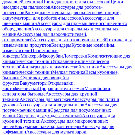
домашней техники
Принадлежности для пылесосов
Щетки,
насадки для пылесосов
Аксессуары для роботов-
пылесосов
Расходные материалы для пылесосов
Станции,
аккумуляторы для роботов-пылесосов
Аксессуары для
швейных машин
Аксессуары для промышленного швейного
оборудования
Аксессуары для стиральных и сушильных
машин
Аксессуары для пароочистителей,
отпаривателей
Аксессуары для стеклоочистителей
Техника для
измельчения продуктов
Блендеры
Кухонные комбайны,
измельчители
Планетарные
миксеры
Миксеры
Мясорубки
Ломтерезки
Комплектующие для
климатической техники
Управление климатической
техникой
Фильтры для климатической техники
Аксессуары для
климатической техники
Мелкая техника
Весы кухонные,
бытовые
Сушилки для овощей и
фруктов
Вакууматоры
Открывалки,
картофелечистки
Проращиватели семян
Маслобойки,
сепараторы бытовые
Аксессуары для крупной
техники
Аксессуары для вытяжек
Аксессуары для плит и
духовок
Аксессуары для холодильников
Аксессуары для
посудомоечных машин
Средства для посудомоечных
машин
Средства для ухода за техникой
Аксессуары для
кухонной техники
Аксессуары для микроволновых
печей
Вакуумные пакеты, контейнеры
Аксессуары для
кофемашин
Аксессуары для мультиварок,