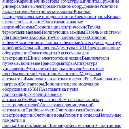
анкеры
Карабины
Фиксаторы арматуры
Шплинты
Пружины
универсальные
Электромонтажное оборудование
Розетки и
выключатели
Электрические звонки
Коробки
распределительные и подрозетники
Электропатроны
Вилки,
штепсели
Заземление
Электромонтажные
изделия
Клеммы
Средства диэлектрические
Трубки
термоусаживаемые
Изолирующие зажимы
Кабель и системы
для прокладки
Короба, трубы, металлорукав
Силовой
кабель
Наконечники, гильзы кабельные
Аксессуары для труб,
коробов
Кабельный крепеж
Арматура СИП
Электрощитовое
оборудование
Электрощиты
Аксессуары для
электрощита
Шины электротехнические
Выключатели
путевые, концевые
Трансформаторы
Аппаратура
управления
Рубильники
Предохранители
Частотные
преобразователи
Пускатели магнитные
Модульная
автоматика
Выключатели автоматические
Реле
Выключатели
нагрузки
Контакторы
Дополнительное модульное
оборудование
УЗИП
Автоматика пуска
двигателя
Дифференциальные
автоматы
УЗО
Конденсаторы
Комплексная защита
электродвигателей
Аксессуары для модульной
автоматики
Приборы учета
Счетчики газа
Счетчики
электроэнергии
Счетчики воды
Ремонт и отделка
Напольные
покрытия и
плитка
Плитка
Ламинат
Линолеум
Керамогранит
Спортивные