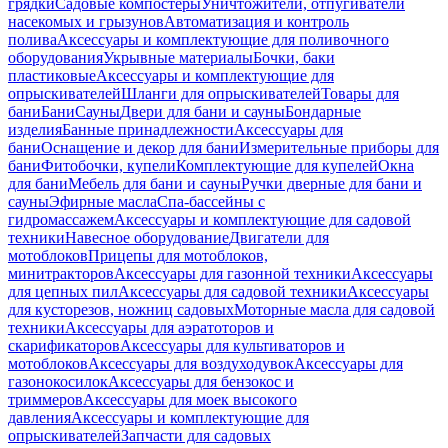
грядки
Садовые компостеры
Уничтожители, отпугиватели
насекомых и грызунов
Автоматизация и контроль
полива
Аксессуары и комплектующие для поливочного
оборудования
Укрывные материалы
Бочки, баки
пластиковые
Аксессуары и комплектующие для
опрыскивателей
Шланги для опрыскивателей
Товары для
бани
Бани
Сауны
Двери для бани и сауны
Бондарные
изделия
Банные принадлежности
Аксессуары для
бани
Оснащение и декор для бани
Измерительные приборы для
бани
Фитобочки, купели
Комплектующие для купелей
Окна
для бани
Мебель для бани и сауны
Ручки дверные для бани и
сауны
Эфирные масла
Спа-бассейны с
гидромассажем
Аксессуары и комплектующие для садовой
техники
Навесное оборудование
Двигатели для
мотоблоков
Прицепы для мотоблоков,
минитракторов
Аксессуары для газонной техники
Аксессуары
для цепных пил
Аксессуары для садовой техники
Аксессуары
для кусторезов, ножниц садовых
Моторные масла для садовой
техники
Аксессуары для аэратоторов и
скарификаторов
Аксессуары для культиваторов и
мотоблоков
Аксессуары для воздуходувок
Аксессуары для
газонокосилок
Аксессуары для бензокос и
триммеров
Аксессуары для моек высокого
давления
Аксессуары и комплектующие для
опрыскивателей
Запчасти для садовых