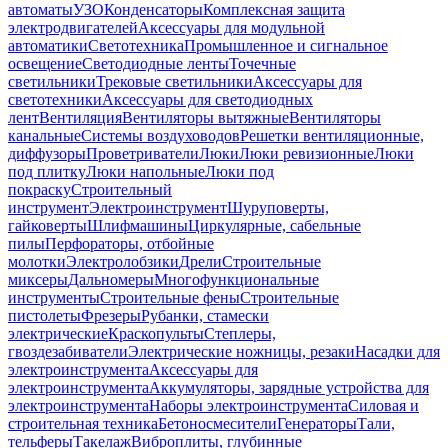
автоматы
УЗО
Конденсаторы
Комплексная защита
электродвигателей
Аксессуары для модульной
автоматики
Светотехника
Промышленное и сигнальное
освещение
Светодиодные ленты
Точечные
светильники
Трековые светильники
Аксессуары для
светотехники
Аксессуары для светодиодных
лент
Вентиляция
Вентиляторы вытяжные
Вентиляторы
канальные
Системы воздуховодов
Решетки вентиляционные,
диффузоры
Проветриватели
Люки
Люки ревизионные
Люки
под плитку
Люки напольные
Люки под
покраску
Строительный
инструмент
Электроинструмент
Шуруповерты,
гайковерты
Шлифмашины
Циркулярные, сабельные
пилы
Перфораторы, отбойные
молотки
Электролобзики
Дрели
Строительные
миксеры
Дальномеры
Многофункциональные
инструменты
Строительные фены
Строительные
пистолеты
Фрезеры
Рубанки, стамески
электрические
Краскопульты
Степлеры,
гвоздезабиватели
Электрические ножницы, резаки
Насадки для
электроинструмента
Аксессуары для
электроинструмента
Аккумуляторы, зарядные устройства для
электроинструмента
Наборы электроинструмента
Силовая и
строительная техника
Бетоносмесители
Генераторы
Тали,
тельферы
Такелаж
Виброплиты, глубинные