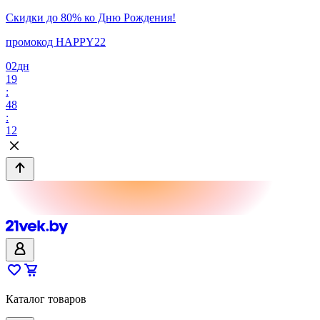
Скидки до 80% ко Дню Рождения!
промокод HAPPY22
02
дн
19
:
48
:
12
Каталог товаров