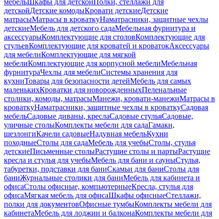
мебель
Шкафы для детской
Полки, стеллажи для
детской
Детские комоды
Кровати детские
Детские
матрасы
Матрасы в кроватку
Наматрасники, защитные чехлы
детские
Мебель для детского сада
Мебельная фурнитура и
аксессуары
Комплектующие для столов
Комплектующие для
стульев
Комплектующие для кроватей и кроваток
Аксессуары
для мебели
Комплектующие для мягкой
мебели
Комплектующие для корпусной мебели
Мебельная
фурнитура
Чехлы для мебели
Системы хранения для
кухни
Товары для безопасности детей
Мебель для самых
маленьких
Кроватки для новорожденных
Пеленальные
столики, комоды, матрасы
Манежи, кровати-манежи
Матрасы в
кроватку
Наматрасники, защитные чехлы в кроватку
Садовая
мебель
Садовые диваны, кресла
Садовые стулья
Садовые,
уличные столы
Комплекты мебели для сада
Гамаки,
шезлонги
Качели садовые
Надувная мебель
Кухни
походные
Столы для сада
Мебель для учебы
Столы, стулья
детские
Письменные столы
Растущие столы и парты
Растущие
кресла и стулья для учебы
Мебель для бани и сауны
Стулья,
табуретки, подставки для бани
Скамьи для бани
Столы для
бани
Журнальные столики для бани
Мебель для кабинета и
офиса
Столы офисные, компьютерные
Кресла, стулья для
офиса
Мягкая мебель для офиса
Шкафы офисные
Стеллажи,
полки для документов
Офисные тумбы
Комплекты мебели для
кабинета
Мебель для лоджии и балкона
Комплекты мебели для