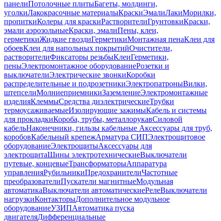
панели
Потолочные плиты
Багеты, молдинги,
уголки
Лакокрасочные материалы
Краски
Эмали
Лаки
Морилки,
пропитки
Колеры для краски
Растворители
Грунтовки
Краски,
эмали аэрозольные
Краски, эмали
Пены, клеи,
герметики
Жидкие гвозди
Герметики
Монтажная пена
Клеи для
обоев
Клеи для напольных покрытий
Очистители,
растворители
Фиксаторы резьбы
Клеи
Герметики,
пены
Электромонтажное оборудование
Розетки и
выключатели
Электрические звонки
Коробки
распределительные и подрозетники
Электропатроны
Вилки,
штепсели
Молниеприемники
Заземление
Электромонтажные
изделия
Клеммы
Средства диэлектрические
Трубки
термоусаживаемые
Изолирующие зажимы
Кабель и системы
для прокладки
Короба, трубы, металлорукав
Силовой
кабель
Наконечники, гильзы кабельные
Аксессуары для труб,
коробов
Кабельный крепеж
Арматура СИП
Электрощитовое
оборудование
Электрощиты
Аксессуары для
электрощита
Шины электротехнические
Выключатели
путевые, концевые
Трансформаторы
Аппаратура
управления
Рубильники
Предохранители
Частотные
преобразователи
Пускатели магнитные
Модульная
автоматика
Выключатели автоматические
Реле
Выключатели
нагрузки
Контакторы
Дополнительное модульное
оборудование
УЗИП
Автоматика пуска
двигателя
Дифференциальные