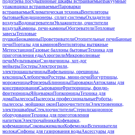
подогрева посуды
Винные шкафы встраиваемые
Вакуумные
упаковщики встраиваемые
Пароварки
встраиваемые
Климатическая техника
Вентиляторы
бытовые
Кондиционеры, сплит-системы
Охладители
воздуха
Водонагреватели
Увлажнители, очистители
воздуха
Камины, печи-камины
Обогреватели
Тепловые
завесы
Тепловые
пушки
Биокамины
Проветриватели
Отопительные печи
Банные
печи
Порталы для каминов
Вентиляторы вытяжные
Метеостанции
Газовые баллоны бытовые
Техника для
приготовления еды
Аэрогрили
Микроволновые
печи
Мультиварки
Сэндвичницы, хот-дог
мейкеры
Тостеры
Электрогрили,
электрошашлычницы
Вафельницы, орешницы,
кексницы
Хлебопечки
Ростеры, мини-печи
Йогуртницы,
мороженицы
Фризеры
Блинницы
Пароварки
Автоклавы для
консервирования
Сыроварни
Фритюрницы, фондю-
фритюрницы
Яйцеварки
Попкорницы
Техника для
дома
Пылесосы
Пылесосы профессиональные
Роботы-
пылесосы, мойщики окон
Пароочистители
Электровеники,
электрошвабры
Стеклоочистители
Стерилизационное
оборудование
Техника для приготовления
напитков
Электрочайники
Кофеварки,
кофемашины
Соковыжималки
Кофемолки
Вспениватели
молока
Сифоны для газирования воды
Аксессуары для