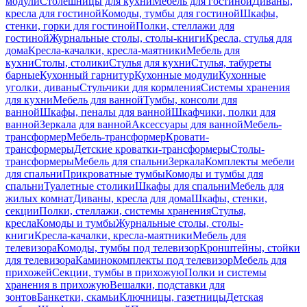
модули
Столешницы для кухни
Мебель для гостиной
Диваны,
кресла для гостиной
Комоды, тумбы для гостиной
Шкафы,
стенки, горки для гостиной
Полки, стеллажи для
гостиной
Журнальные столы, столы-книги
Кресла, стулья для
дома
Кресла-качалки, кресла-маятники
Мебель для
кухни
Столы, столики
Стулья для кухни
Стулья, табуреты
барные
Кухонный гарнитур
Кухонные модули
Кухонные
уголки, диваны
Стульчики для кормления
Системы хранения
для кухни
Мебель для ванной
Тумбы, консоли для
ванной
Шкафы, пеналы для ванной
Шкафчики, полки для
ванной
Зеркала для ванной
Аксессуары для ванной
Мебель-
трансформер
Мебель-трансформер
Кровати-
трансформеры
Детские кроватки-трансформеры
Столы-
трансформеры
Мебель для спальни
Зеркала
Комплекты мебели
для спальни
Прикроватные тумбы
Комоды и тумбы для
спальни
Туалетные столики
Шкафы для спальни
Мебель для
жилых комнат
Диваны, кресла для дома
Шкафы, стенки,
секции
Полки, стеллажи, системы хранения
Стулья,
кресла
Комоды и тумбы
Журнальные столы, столы-
книги
Кресла-качалки, кресла-маятники
Мебель для
телевизора
Комоды, тумбы под телевизор
Кронштейны, стойки
для телевизора
Каминокомплекты под телевизор
Мебель для
прихожей
Секции, тумбы в прихожую
Полки и системы
хранения в прихожую
Вешалки, подставки для
зонтов
Банкетки, скамьи
Ключницы, газетницы
Детская