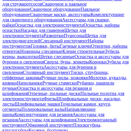
для стружкоотсосов
Сварочное и паяльное
оборудование
Сварочное оборудование
Паяльное
оборудование
Сварочные маски, аксессуары
Комплектующие
для сварочного оборудования
Аксессуары для сварки,
пайки
Оснастка для электроинструмента
Оснастка, наборы
оснастки
Насадки для граверов
Щетки для
электроинструмента
Развертки
Пуансоны
Щетки для
электродвигателей
Слесарный инструмент
Наборы
инструментов
Головки, биты
Гаечные ключи
Отвертки, наборы
отверток
Ножницы слесарные
Клещи строительные
Зубила,
керны, выколотки
Щетки слесарные
Оснастка и аксессуары для
бурения и сверления
Сверла, буры, зенкеры
Коронки
Зубила для
электроинструмента
Аксессуары для бурения и
сверления
Столярный инструмент
Тиски, струбцины,
гейферные зажимы
Ручные пилы, ножовки
Молотки, кувалды,
киянки
Напильники
Ручные стамески
Рубанки, рашпили
ручные
Оснастка и аксессуары для резания и
шлифования
Отрезные, пильные диски
Пильные полотна для
электроинструмента
Фрезы
Шлифовальные диски, насадки,
листы
Шлифовальные чашки
Точильные камни, круги,
сегменты
Полировальные валы
Направляющие
шины
Комплектующие для резания
Аксессуары для
резания
Аксессуары для шлифования
Электромонтажный
инструмент
Обжимной инструмент
Плоскогубцы,
круглогубцы
Кусачки, болторезы,