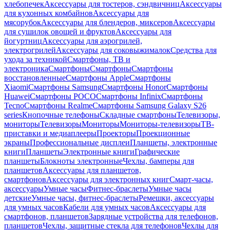
хлебопечек
Аксессуары для тостеров, сэндвичниц
Аксессуары
для кухонных комбайнов
Аксессуары для
мясорубок
Аксессуары для блендеров, миксеров
Аксессуары
для сушилок овощей и фруктов
Аксессуары для
йогуртниц
Аксессуары для аэрогрилей,
электрогрилей
Аксессуары для соковыжималок
Средства для
ухода за техникой
Смартфоны, ТВ и
электроника
Смартфоны
Смартфоны
Смартфоны
восстановленные
Смартфоны Apple
Смартфоны
Xiaomi
Смартфоны Samsung
Смартфоны Honor
Смартфоны
Huawei
Смартфоны POCO
Смартфоны Infinix
Смартфоны
Tecno
Смартфоны Realme
Смартфоны Samsung Galaxy S26
series
Кнопочные телефоны
Складные смартфоны
Телевизоры,
мониторы
Телевизоры
Мониторы
Мониторы-телевизоры
ТВ-
приставки и медиаплееры
Проекторы
Проекционные
экраны
Профессиональные дисплеи
Планшеты, электронные
книги
Планшеты
Электронные книги
Графические
планшеты
Блокноты электронные
Чехлы, бамперы для
планшетов
Аксессуары для планшетов,
смартфонов
Аксессуары для электронных книг
Смарт-часы,
аксессуары
Умные часы
Фитнес-браслеты
Умные часы
детские
Умные часы, фитнес-браслеты
Ремешки, аксессуары
для умных часов
Кабели для умных часов
Аксессуары для
смартфонов, планшетов
Зарядные устройства для телефонов,
планшетов
Чехлы, защитные стекла для телефонов
Чехлы для