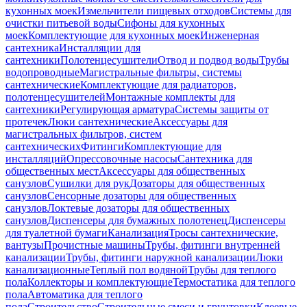
кухонных моек
Измельчители пищевых отходов
Системы для
очистки питьевой воды
Сифоны для кухонных
моек
Комплектующие для кухонных моек
Инженерная
сантехника
Инсталляции для
сантехники
Полотенцесушители
Отвод и подвод воды
Трубы
водопроводные
Магистральные фильтры, системы
сантехнические
Комплектующие для радиаторов,
полотенцесушителей
Монтажные комплекты для
сантехники
Регулирующая арматура
Системы защиты от
протечек
Люки сантехнические
Аксессуары для
магистральных фильтров, систем
сантехнических
Фитинги
Комплектующие для
инсталляций
Опрессовочные насосы
Сантехника для
общественных мест
Аксессуары для общественных
санузлов
Сушилки для рук
Дозаторы для общественных
санузлов
Сенсорные дозаторы для общественных
санузлов
Локтевые дозаторы для общественных
санузлов
Диспенсеры для бумажных полотенец
Диспенсеры
для туалетной бумаги
Канализация
Тросы сантехнические,
вантузы
Прочистные машины
Трубы, фитинги внутренней
канализации
Трубы, фитинги наружной канализации
Люки
канализационные
Теплый пол водяной
Трубы для теплого
пола
Коллекторы и комплектующие
Термостатика для теплого
пола
Автоматика для теплого
пола
Строительство
Строительные смеси и грунтовки
Клеевые