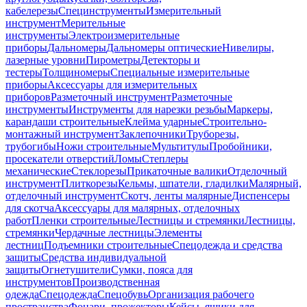
кабелерезы
Специнструменты
Измерительный
инструмент
Мерительные
инструменты
Электроизмерительные
приборы
Дальномеры
Дальномеры оптические
Нивелиры,
лазерные уровни
Пирометры
Детекторы и
тестеры
Толщиномеры
Специальные измерительные
приборы
Аксессуары для измерительных
приборов
Разметочный инструмент
Разметочные
инструменты
Инструменты для нарезки резьбы
Маркеры,
карандаши строительные
Клейма ударные
Строительно-
монтажный инструмент
Заклепочники
Труборезы,
трубогибы
Ножи строительные
Мультитулы
Пробойники,
просекатели отверстий
Ломы
Степлеры
механические
Стеклорезы
Прикаточные валики
Отделочный
инструмент
Плиткорезы
Кельмы, шпатели, гладилки
Малярный,
отделочный инструмент
Скотч, ленты малярные
Диспенсеры
для скотча
Аксессуары для малярных, отделочных
работ
Пленки строительные
Лестницы и стремянки
Лестницы,
стремянки
Чердачные лестницы
Элементы
лестниц
Подъемники строительные
Спецодежда и средства
защиты
Средства индивидуальной
защиты
Огнетушители
Сумки, пояса для
инструментов
Производственная
одежда
Спецодежда
Спецобувь
Организация рабочего
пространства
Фонари, прожекторы
Кейсы, ящики для