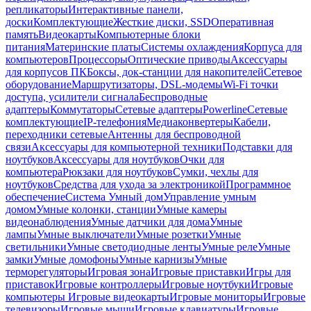
репликаторы
Интерактивные панели,
доски
Комплектующие
Жесткие диски, SSD
Оперативная
память
Видеокарты
Компьютерные блоки
питания
Материнские платы
Системы охлаждения
Корпуса для
компьютеров
Процессоры
Оптические приводы
Аксессуары
для корпусов ПК
Боксы, док-станции для накопителей
Сетевое
оборудование
Маршрутизаторы, DSL-модемы
Wi-Fi точки
доступа, усилители сигнала
Беспроводные
адаптеры
Коммутаторы
Сетевые адаптеры
Powerline
Сетевые
комплектующие
IP-телефония
Медиаконвертеры
Кабели,
переходники сетевые
Антенны для беспроводной
связи
Аксессуары для компьютерной техники
Подставки для
ноутбуков
Аксессуары для ноутбуков
Очки для
компьютера
Рюкзаки для ноутбуков
Сумки, чехлы для
ноутбуков
Средства для ухода за электроникой
Программное
обеспечение
Система Умный дом
Управление умным
домом
Умные колонки, станции
Умные камеры
видеонаблюдения
Умные датчики для дома
Умные
лампы
Умные выключатели
Умные розетки
Умные
светильники
Умные светодиодные ленты
Умные реле
Умные
замки
Умные домофоны
Умные карнизы
Умные
терморегуляторы
Игровая зона
Игровые приставки
Игры для
приставок
Игровые контроллеры
Игровые ноутбуки
Игровые
компьютеры
Игровые видеокарты
Игровые мониторы
Игровые
телевизоры
Игровые мыши
Игровые клавиатуры
Игровые