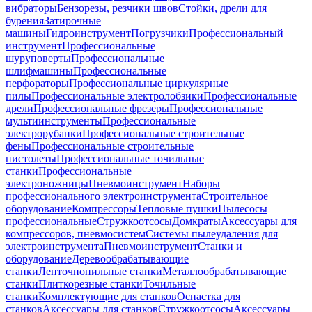
вибраторы
Бензорезы, резчики швов
Стойки, дрели для
бурения
Затирочные
машины
Гидроинструмент
Погрузчики
Профессиональный
инструмент
Профессиональные
шуруповерты
Профессиональные
шлифмашины
Профессиональные
перфораторы
Профессиональные циркулярные
пилы
Профессиональные электролобзики
Профессиональные
дрели
Профессиональные фрезеры
Профессиональные
мультиинструменты
Профессиональные
электрорубанки
Профессиональные строительные
фены
Профессиональные строительные
пистолеты
Профессиональные точильные
станки
Профессиональные
электроножницы
Пневмоинструмент
Наборы
профессионального электроинструмента
Строительное
оборудование
Компрессоры
Тепловые пушки
Пылесосы
профессиональные
Стружкоотсосы
Домкраты
Аксессуары для
компрессоров, пневмосистем
Системы пылеудаления для
электроинструмента
Пневмоинструмент
Станки и
оборудование
Деревообрабатывающие
станки
Ленточнопильные станки
Металлообрабатывающие
станки
Плиткорезные станки
Точильные
станки
Комплектующие для станков
Оснастка для
станков
Аксессуары для станков
Стружкоотсосы
Аксессуары