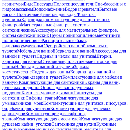
гарнитуры
Биде
Писсуары
Полотенцесушители
Спа-бассейны с
гидромассажем
Водоснабжение
Водонагреватели
Бытовые
насосы
Проточные фильтры для воды
Фильтры-
кувшины
Картриджи, комплектующие для проточных
фильтров
Магистральные фильтры, системы
сантехнические
Аксессуары для магистральных фильтров,
систем сантехнических
Трубы полипропиленовые
Фитинги
полипропиленовые
Расширительные баки,
гидроаккумуляторы
Обустройство ванной комнаты и
туалета
Мебель для ванной
Зеркала для ванной
Аксессуары для
ванной и туалета
Сиденья и чехлы для унитаза
Шторки,
карнизы для ванны
Стеклянные, пластиковые шторки для
ванны
Наборы для ванной и туалета
Зеркала
косметические
Сиденья для ванны
Коврики для ванной и
туалета
Экран-дверки в туалет
Комплектующие для мебели в
ванную
Комплектующие для сантехники
Экраны для ванн,
душевых поддонов
Опоры для ванн, душевых
поддонов
Комплектующие для ванн
Плинтусы для
сантехники
Сифоны, трапы
Комплектующие для
умывальников, моек
Комплектующие для унитазов, писсуаров,
биде
Бачки для унитазов
Комплектующие для душевых
гарнитуров
Комплектующие для сифонов,
трапов
Комплектующие для смесителей
Комплектующие для
душевых кабин, уголков
Сантехника для кухни
Кухонные
мойки
Кухонные мойки со смесителями
Смесители для