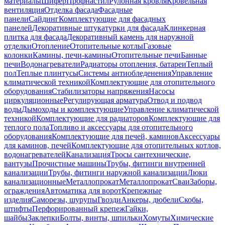
материалы
Шифер
Профнастил
Рулонная кровля
Кровельная
вентиляция
Отделка фасада
Фасадные
панели
Сайдинг
Комплектующие для фасадных
панелей
Декоративные штукатурки для фасада
Клинкерная
плитка для фасада
Декоративный камень для наружной
отделки
Отопление
Отопительные котлы
Газовые
колонки
Камины, печи-камины
Отопительные печи
Банные
печи
Водонагреватели
Радиаторы отопления, батареи
Теплый
пол
Теплые плинтусы
Системы антиобледенения
Управление
климатической техникой
Комплектующие для отопительного
оборудования
Стабилизаторы напряжения
Насосы
циркуляционные
Регулирующая арматура
Отвод и подвод
воды
Дымоходы и комплектующие
Управление климатической
техникой
Комплектующие для радиаторов
Комплектующие для
теплого пола
Топливо и аксессуары для отопительного
оборудования
Комплектующие для печей, каминов
Аксессуары
для каминов, печей
Комплектующие для отопительных котлов,
водонагревателей
Канализация
Тросы сантехнические,
вантузы
Прочистные машины
Трубы, фитинги внутренней
канализации
Трубы, фитинги наружной канализации
Люки
канализационные
Металлопрокат
Металлопрокат
Сваи
Заборы,
ограждения
Автоматика для ворот
Крепежные
изделия
Саморезы, шурупы
Гвозди
Анкеры, дюбели
Скобы,
штифты
Перфорированный крепеж
Гайки,
шайбы
Заклепки
Болты, винты, шпильки
Хомуты
Химические