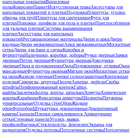
напольные покрытия
Виниловые
полы
Ковролин
Паркет
Искусственная трава
Аксессуары для
напольных покрытий и плитки
Подложка
Плинтусы, уголки,
обводы для труб
Плинтусы для сантехники
Фуги для
плитки
Порожки, профили для пола и плитки
Приспособления
для укладки плитки
Системы выравнивания
плитки
Аксессуары для напольных
покрытий
Реставрационные материалы
Двери и арки
Двери
входные
Двери межкомнатные
Арки межкомнатные
Москитные
сетки
Двери для бани и сауны
Коробки и
фурнитура
Наличники, коробки, доборы
Ручки дверные
Замки
дверные
Петли дверные
Фурнитура дверная
Доводчики
дверные
Окна и подоконники
Окна
Подоконники, отливы
Окна
мансардные
Фурнитура оконная
Мягкие окна
Москитные сетки
на окна
Жалюзи уличные
Пленки солнцезащитные
Крепежные
изделия
Саморезы, шурупы
Гвозди
Анкеры, дюбели
Скобы,
штифты
Перфорированный крепеж
Гайки,
шайбы
Заклепки
Болты, винты, шпильки
Хомуты
Химические
анкеры
Карабины
Фиксаторы арматуры
Шплинты
Пружины
универсальные
Отделка стен
Обои
Жидкие
обои
Фотообои
Штукатурки декоративные
Декоративный
камень
Скинали
Пленки самоклеящиеся
Армирующие
сетки
Стеновые панели
Уголки, маяки,
профили
Вагонка
Стеклохолсты, флизелин
Экраны для
радиаторов
Отделка потолка
Потолочные системы
Потолочные