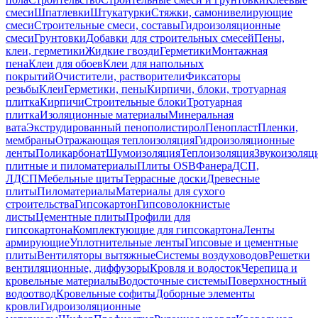
смеси
Шпатлевки
Штукатурки
Стяжки, самонивелирующие
смеси
Строительные смеси, составы
Гидроизоляционные
смеси
Грунтовки
Добавки для строительных смесей
Пены,
клеи, герметики
Жидкие гвозди
Герметики
Монтажная
пена
Клеи для обоев
Клеи для напольных
покрытий
Очистители, растворители
Фиксаторы
резьбы
Клеи
Герметики, пены
Кирпичи, блоки, тротуарная
плитка
Кирпичи
Строительные блоки
Тротуарная
плитка
Изоляционные материалы
Минеральная
вата
Экструдированный пенополистирол
Пенопласт
Пленки,
мембраны
Отражающая теплоизоляция
Гидроизоляционные
ленты
Поликарбонат
Шумоизоляция
Теплоизоляция
Звукоизоляц
плитные и пиломатериалы
Плиты OSB
Фанера
ДСП,
ЛДСП
Мебельные щиты
Террасные доски
Древесные
плиты
Пиломатериалы
Материалы для сухого
строительства
Гипсокартон
Гипсоволокнистые
листы
Цементные плиты
Профили для
гипсокартона
Комплектующие для гипсокартона
Ленты
армирующие
Уплотнительные ленты
Гипсовые и цементные
плиты
Вентиляторы вытяжные
Системы воздуховодов
Решетки
вентиляционные, диффузоры
Кровля и водосток
Черепица и
кровельные материалы
Водосточные системы
Поверхностный
водоотвод
Кровельные софиты
Доборные элементы
кровли
Гидроизоляционные