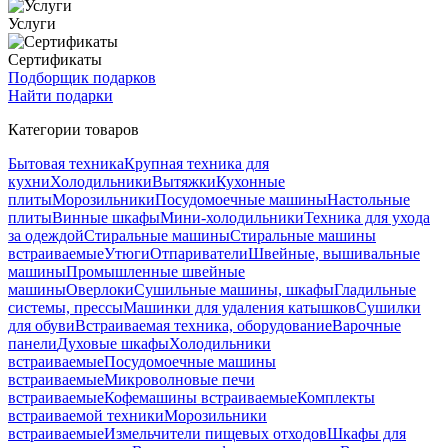
Услуги
Сертификаты
Подборщик подарков
Найти подарки
Категории товаров
Бытовая техника
Крупная техника для
кухни
Холодильники
Вытяжки
Кухонные
плиты
Морозильники
Посудомоечные машины
Настольные
плиты
Винные шкафы
Мини-холодильники
Техника для ухода
за одеждой
Стиральные машины
Стиральные машины
встраиваемые
Утюги
Отпариватели
Швейные, вышивальные
машины
Промышленные швейные
машины
Оверлоки
Сушильные машины, шкафы
Гладильные
системы, прессы
Машинки для удаления катышков
Сушилки
для обуви
Встраиваемая техника, оборудование
Варочные
панели
Духовые шкафы
Холодильники
встраиваемые
Посудомоечные машины
встраиваемые
Микроволновые печи
встраиваемые
Кофемашины встраиваемые
Комплекты
встраиваемой техники
Морозильники
встраиваемые
Измельчители пищевых отходов
Шкафы для