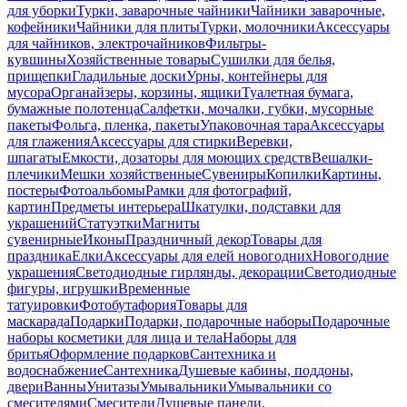
для уборки
Турки, заварочные чайники
Чайники заварочные,
кофейники
Чайники для плиты
Турки, молочники
Аксессуары
для чайников, электрочайников
Фильтры-
кувшины
Хозяйственные товары
Сушилки для белья,
прищепки
Гладильные доски
Урны, контейнеры для
мусора
Органайзеры, корзины, ящики
Туалетная бумага,
бумажные полотенца
Салфетки, мочалки, губки, мусорные
пакеты
Фольга, пленка, пакеты
Упаковочная тара
Аксессуары
для глажения
Аксессуары для стирки
Веревки,
шпагаты
Емкости, дозаторы для моющих средств
Вешалки-
плечики
Мешки хозяйственные
Сувениры
Копилки
Картины,
постеры
Фотоальбомы
Рамки для фотографий,
картин
Предметы интерьера
Шкатулки, подставки для
украшений
Статуэтки
Магниты
сувенирные
Иконы
Праздничный декор
Товары для
праздника
Елки
Аксессуары для елей новогодних
Новогодние
украшения
Светодиодные гирлянды, декорации
Светодиодные
фигуры, игрушки
Временные
татуировки
Фотобутафория
Товары для
маскарада
Подарки
Подарки, подарочные наборы
Подарочные
наборы косметики для лица и тела
Наборы для
бритья
Оформление подарков
Сантехника и
водоснабжение
Сантехника
Душевые кабины, поддоны,
двери
Ванны
Унитазы
Умывальники
Умывальники со
смесителями
Смесители
Душевые панели,