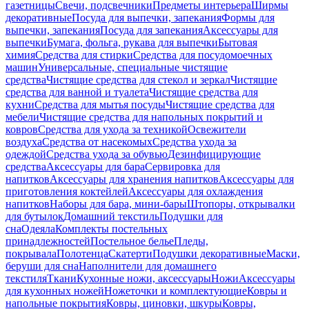
газетницы
Свечи, подсвечники
Предметы интерьера
Ширмы
декоративные
Посуда для выпечки, запекания
Формы для
выпечки, запекания
Посуда для запекания
Аксессуары для
выпечки
Бумага, фольга, рукава для выпечки
Бытовая
химия
Средства для стирки
Средства для посудомоечных
машин
Универсальные, специальные чистящие
средства
Чистящие средства для стекол и зеркал
Чистящие
средства для ванной и туалета
Чистящие средства для
кухни
Средства для мытья посуды
Чистящие средства для
мебели
Чистящие средства для напольных покрытий и
ковров
Средства для ухода за техникой
Освежители
воздуха
Средства от насекомых
Средства ухода за
одеждой
Средства ухода за обувью
Дезинфицирующие
средства
Аксессуары для бара
Сервировка для
напитков
Аксессуары для хранения напитков
Аксессуары для
приготовления коктейлей
Аксессуары для охлаждения
напитков
Наборы для бара, мини-бары
Штопоры, открывалки
для бутылок
Домашний текстиль
Подушки для
сна
Одеяла
Комплекты постельных
принадлежностей
Постельное белье
Пледы,
покрывала
Полотенца
Скатерти
Подушки декоративные
Маски,
беруши для сна
Наполнители для домашнего
текстиля
Ткани
Кухонные ножи, аксессуары
Ножи
Аксессуары
для кухонных ножей
Ножеточки и комплектующие
Ковры и
напольные покрытия
Ковры, циновки, шкуры
Ковры,