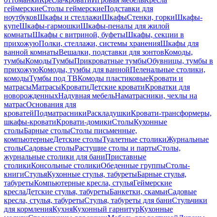
геймерские
Столы геймерские
Подставки для
ноутбуков
Шкафы и стеллажи
Шкафы
Стенки, горки
Шкафы-
купе
Шкафы-гармошки
Шкафы-пеналы для жилой
комнаты
Шкафы с витриной, буфеты
Шкафы, секции в
прихожую
Полки, стеллажи, системы хранения
Шкафы для
ванной комнаты
Вешалки, подставки для зонтов
Комоды,
тумбы
Комоды
Тумбы
Прикроватные тумбы
Обувницы, тумбы в
прихожую
Комоды, тумбы для ванной
Пеленальные столики,
комоды
Тумбы под ТВ
Комоды пластиковые
Кровати и
матрасы
Матрасы
Кровати
Детские кровати
Кроватки для
новорожденных
Надувная мебель
Наматрасники, чехлы на
матрас
Основания для
кроватей
Подматрасники
Раскладушки
Кровати-трансформеры,
шкафы-кровати
Кровати-домики
Столы
Кухонные
столы
Барные столы
Столы письменные,
компьютерные
Детские столы
Туалетные столики
Журнальные
столы
Садовые столы
Растущие столы и парты
Столы,
журнальные столики для бани
Приставные
столики
Консольные столики
Обеденные группы
Столы-
книги
Стулья
Кухонные стулья, табуреты
Барные стулья,
табуреты
Компьютерные кресла, стулья
Геймерские
кресла
Детские стулья, табуреты
Банкетки, скамьи
Садовые
кресла, стулья, табуреты
Стулья, табуреты для бани
Стульчики
для кормления
Кухня
Кухонный гарнитур
Кухонные