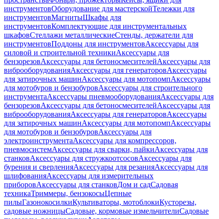
инструментов
Оборудование для мастерской
Тележки для
инструментов
Магниты
Шкафы для
инструментов
Комплектующие для инструментальных
шкафов
Стеллажи металлические
Стенды, держатели для
инструментов
Поддоны для инструментов
Аксессуары для
силовой и строительной техники
Аксессуары для
бензорезов
Аксессуары для бетоносмесителей
Аксессуары для
виброоборудования
Аксессуары для генераторов
Аксессуары
для затирочных машин
Аксессуары для мотопомп
Аксессуары
для мотобуров и бензобуров
Аксессуары для строительного
инструмента
Аксессуары пневмооборудования
Аксессуары для
бензорезов
Аксессуары для бетоносмесителей
Аксессуары для
виброоборудования
Аксессуары для генераторов
Аксессуары
для затирочных машин
Аксессуары для мотопомп
Аксессуары
для мотобуров и бензобуров
Аксессуары для
электроинструмента
Аксессуары для компрессоров,
пневмосистем
Аксессуары для сварки, пайки
Аксессуары для
станков
Аксессуары для стружкоотсосов
Аксессуары для
бурения и сверления
Аксессуары для резания
Аксессуары для
шлифования
Аксессуары для измерительных
приборов
Аксессуары для станков
Дом и сад
Садовая
техника
Триммеры, бензокосы
Цепные
пилы
Газонокосилки
Культиваторы, мотоблоки
Кусторезы,
садовые ножницы
Садовые, кормовые измельчители
Садовые