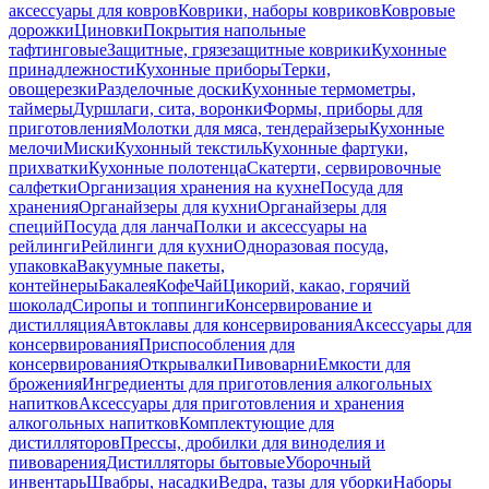
аксессуары для ковров
Коврики, наборы ковриков
Ковровые
дорожки
Циновки
Покрытия напольные
тафтинговые
Защитные, грязезащитные коврики
Кухонные
принадлежности
Кухонные приборы
Терки,
овощерезки
Разделочные доски
Кухонные термометры,
таймеры
Дуршлаги, сита, воронки
Формы, приборы для
приготовления
Молотки для мяса, тендерайзеры
Кухонные
мелочи
Миски
Кухонный текстиль
Кухонные фартуки,
прихватки
Кухонные полотенца
Скатерти, сервировочные
салфетки
Организация хранения на кухне
Посуда для
хранения
Органайзеры для кухни
Органайзеры для
специй
Посуда для ланча
Полки и аксессуары на
рейлинги
Рейлинги для кухни
Одноразовая посуда,
упаковка
Вакуумные пакеты,
контейнеры
Бакалея
Кофе
Чай
Цикорий, какао, горячий
шоколад
Сиропы и топпинги
Консервирование и
дистилляция
Автоклавы для консервирования
Аксессуары для
консервирования
Приспособления для
консервирования
Открывалки
Пивоварни
Емкости для
брожения
Ингредиенты для приготовления алкогольных
напитков
Аксессуары для приготовления и хранения
алкогольных напитков
Комплектующие для
дистилляторов
Прессы, дробилки для виноделия и
пивоварения
Дистилляторы бытовые
Уборочный
инвентарь
Швабры, насадки
Ведра, тазы для уборки
Наборы