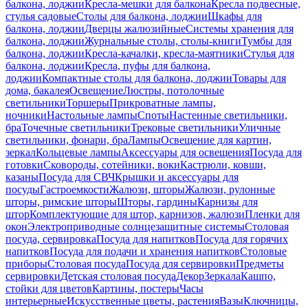
балкона, лоджии
Кресла-мешки для балкона
Кресла подвесные,
стулья садовые
Столы для балкона, лоджии
Шкафы для
балкона, лоджии
Дверцы жалюзийные
Системы хранения для
балкона, лоджии
Журнальные столы, столы-книги
Тумбы для
балкона, лоджии
Кресла-качалки, кресла-маятники
Стулья для
балкона, лоджии
Кресла, пуфы для балкона,
лоджии
Компактные столы для балкона, лоджии
Товары для
дома, бакалея
Освещение
Люстры, потолочные
светильники
Торшеры
Прикроватные лампы,
ночники
Настольные лампы
Споты
Настенные светильники,
бра
Точечные светильники
Трековые светильники
Уличные
светильники, фонари, бра
Лампы
Освещение для картин,
зеркал
Кольцевые лампы
Аксессуары для освещения
Посуда для
готовки
Сковороды, сотейники, воки
Кастрюли, ковши,
казаны
Посуда для СВЧ
Крышки и аксессуары для
посуды
Гастроемкости
Жалюзи, шторы
Жалюзи, рулонные
шторы, римские шторы
Шторы, гардины
Карнизы для
штор
Комплектующие для штор, карнизов, жалюзи
Пленки для
окон
Электроприводные солнцезащитные системы
Столовая
посуда, сервировка
Посуда для напитков
Посуда для горячих
напитков
Посуда для подачи и хранения напитков
Столовые
приборы
Столовая посуда
Посуда для сервировки
Предметы
сервировки
Детская столовая посуда
Декор
Зеркала
Кашпо,
стойки для цветов
Картины, постеры
Часы
интерьерные
Искусственные цветы, растения
Вазы
Ключницы,