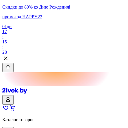
Скидки до 80% ко Дню Рождения!
промокод HAPPY22
01
дн
17
:
15
:
28
Каталог товаров