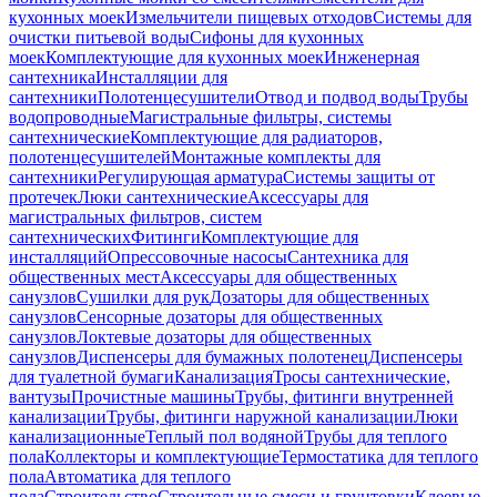
кухонных моек
Измельчители пищевых отходов
Системы для
очистки питьевой воды
Сифоны для кухонных
моек
Комплектующие для кухонных моек
Инженерная
сантехника
Инсталляции для
сантехники
Полотенцесушители
Отвод и подвод воды
Трубы
водопроводные
Магистральные фильтры, системы
сантехнические
Комплектующие для радиаторов,
полотенцесушителей
Монтажные комплекты для
сантехники
Регулирующая арматура
Системы защиты от
протечек
Люки сантехнические
Аксессуары для
магистральных фильтров, систем
сантехнических
Фитинги
Комплектующие для
инсталляций
Опрессовочные насосы
Сантехника для
общественных мест
Аксессуары для общественных
санузлов
Сушилки для рук
Дозаторы для общественных
санузлов
Сенсорные дозаторы для общественных
санузлов
Локтевые дозаторы для общественных
санузлов
Диспенсеры для бумажных полотенец
Диспенсеры
для туалетной бумаги
Канализация
Тросы сантехнические,
вантузы
Прочистные машины
Трубы, фитинги внутренней
канализации
Трубы, фитинги наружной канализации
Люки
канализационные
Теплый пол водяной
Трубы для теплого
пола
Коллекторы и комплектующие
Термостатика для теплого
пола
Автоматика для теплого
пола
Строительство
Строительные смеси и грунтовки
Клеевые