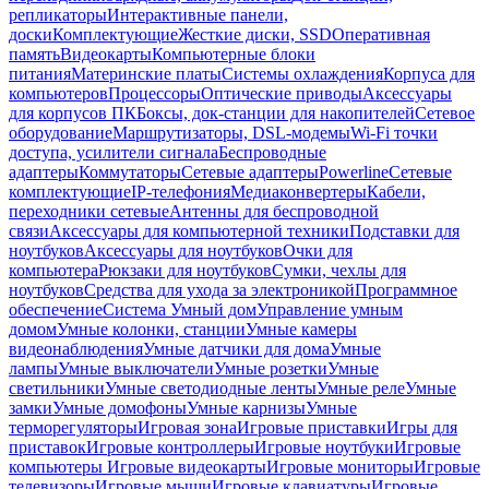
репликаторы
Интерактивные панели,
доски
Комплектующие
Жесткие диски, SSD
Оперативная
память
Видеокарты
Компьютерные блоки
питания
Материнские платы
Системы охлаждения
Корпуса для
компьютеров
Процессоры
Оптические приводы
Аксессуары
для корпусов ПК
Боксы, док-станции для накопителей
Сетевое
оборудование
Маршрутизаторы, DSL-модемы
Wi-Fi точки
доступа, усилители сигнала
Беспроводные
адаптеры
Коммутаторы
Сетевые адаптеры
Powerline
Сетевые
комплектующие
IP-телефония
Медиаконвертеры
Кабели,
переходники сетевые
Антенны для беспроводной
связи
Аксессуары для компьютерной техники
Подставки для
ноутбуков
Аксессуары для ноутбуков
Очки для
компьютера
Рюкзаки для ноутбуков
Сумки, чехлы для
ноутбуков
Средства для ухода за электроникой
Программное
обеспечение
Система Умный дом
Управление умным
домом
Умные колонки, станции
Умные камеры
видеонаблюдения
Умные датчики для дома
Умные
лампы
Умные выключатели
Умные розетки
Умные
светильники
Умные светодиодные ленты
Умные реле
Умные
замки
Умные домофоны
Умные карнизы
Умные
терморегуляторы
Игровая зона
Игровые приставки
Игры для
приставок
Игровые контроллеры
Игровые ноутбуки
Игровые
компьютеры
Игровые видеокарты
Игровые мониторы
Игровые
телевизоры
Игровые мыши
Игровые клавиатуры
Игровые