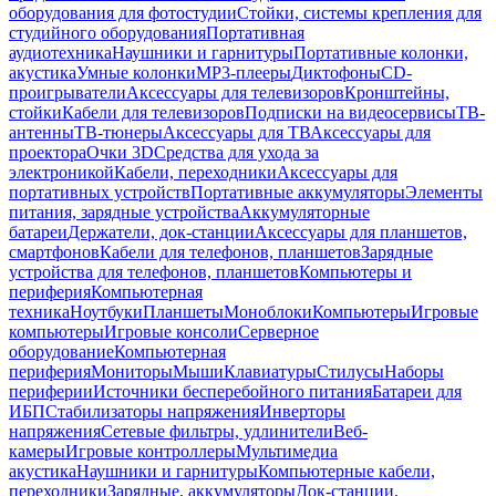
оборудования для фотостудии
Стойки, системы крепления для
студийного оборудования
Портативная
аудиотехника
Наушники и гарнитуры
Портативные колонки,
акустика
Умные колонки
MP3-плееры
Диктофоны
CD-
проигрыватели
Аксессуары для телевизоров
Кронштейны,
стойки
Кабели для телевизоров
Подписки на видеосервисы
ТВ-
антенны
ТВ-тюнеры
Аксессуары для ТВ
Аксессуары для
проектора
Очки 3D
Средства для ухода за
электроникой
Кабели, переходники
Аксессуары для
портативных устройств
Портативные аккумуляторы
Элементы
питания, зарядные устройства
Аккумуляторные
батареи
Держатели, док-станции
Аксессуары для планшетов,
смартфонов
Кабели для телефонов, планшетов
Зарядные
устройства для телефонов, планшетов
Компьютеры и
периферия
Компьютерная
техника
Ноутбуки
Планшеты
Моноблоки
Компьютеры
Игровые
компьютеры
Игровые консоли
Серверное
оборудование
Компьютерная
периферия
Мониторы
Мыши
Клавиатуры
Стилусы
Наборы
периферии
Источники бесперебойного питания
Батареи для
ИБП
Стабилизаторы напряжения
Инверторы
напряжения
Сетевые фильтры, удлинители
Веб-
камеры
Игровые контроллеры
Мультимедиа
акустика
Наушники и гарнитуры
Компьютерные кабели,
переходники
Зарядные, аккумуляторы
Док-станции,