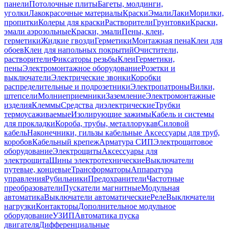
панели
Потолочные плиты
Багеты, молдинги,
уголки
Лакокрасочные материалы
Краски
Эмали
Лаки
Морилки,
пропитки
Колеры для краски
Растворители
Грунтовки
Краски,
эмали аэрозольные
Краски, эмали
Пены, клеи,
герметики
Жидкие гвозди
Герметики
Монтажная пена
Клеи для
обоев
Клеи для напольных покрытий
Очистители,
растворители
Фиксаторы резьбы
Клеи
Герметики,
пены
Электромонтажное оборудование
Розетки и
выключатели
Электрические звонки
Коробки
распределительные и подрозетники
Электропатроны
Вилки,
штепсели
Молниеприемники
Заземление
Электромонтажные
изделия
Клеммы
Средства диэлектрические
Трубки
термоусаживаемые
Изолирующие зажимы
Кабель и системы
для прокладки
Короба, трубы, металлорукав
Силовой
кабель
Наконечники, гильзы кабельные
Аксессуары для труб,
коробов
Кабельный крепеж
Арматура СИП
Электрощитовое
оборудование
Электрощиты
Аксессуары для
электрощита
Шины электротехнические
Выключатели
путевые, концевые
Трансформаторы
Аппаратура
управления
Рубильники
Предохранители
Частотные
преобразователи
Пускатели магнитные
Модульная
автоматика
Выключатели автоматические
Реле
Выключатели
нагрузки
Контакторы
Дополнительное модульное
оборудование
УЗИП
Автоматика пуска
двигателя
Дифференциальные