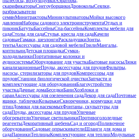
пылесосы, воздуходувки
Аэраторы,
скарификаторы
Снегоуборщики
Дровоколы
Сеялки,
разбрасыватели
семян
Минитракторы
Миникультиваторы
Мойки высокого
давления
Наборы садового электроинструмента
Отдых и
пикник
Батуты
Бассейны
Спа-бассейны
Комплекты мебели для
сада
Столы для сада
Стулья, кресла для сада
Качели
садовые
Гамаки, шезлонги
Раскладушки
Зонты,
тенты
Аксессуары для садовой мебели
Грили
Мангалы,
коптильни
Детская площадка
Сумки-
холодильники
Портативные колонки и
аудиосистемы
Оборудование для участка
Бытовые насосы
Люки
канализационные
Пруды, аксессуары для прудов
Фильтры,
насосы, стерилизаторы для прудов
Компрессоры для
прудов
Станции биологической очистки
Запчасти и
комплектующие для оборудования
Благоустройство
участка
Дачные дома
Беседки
Бани
Хозблоки и
сараи
Аксессуары для озеленения сада
Декор для сада
Почтовые
ящики, таблички
Козырьки
Скворечники, кормушки для
птиц
Домики для насекомых
Фонтаны, скульптуры для
сада
Пруды, аксессуары для прудов
Уличные
обогреватели
Уличные светильники
Противогололедные
реагенты
Декоративный щебень
Сад и огород
Поливочное
оборудование
Садовые опрыскиватели
Шланги для дома и
сада
Парники
Теплицы
Комплектующие для теплиц
Модульные