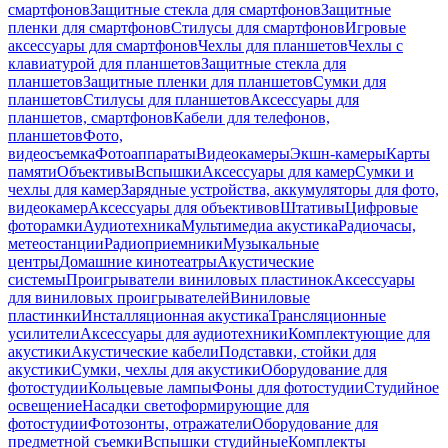
смартфонов
Защитные стекла для смартфонов
Защитные
пленки для смартфонов
Стилусы для смартфонов
Игровые
аксессуары для смартфонов
Чехлы для планшетов
Чехлы с
клавиатурой для планшетов
Защитные стекла для
планшетов
Защитные пленки для планшетов
Сумки для
планшетов
Стилусы для планшетов
Аксессуары для
планшетов, смартфонов
Кабели для телефонов,
планшетов
Фото,
видеосъемка
Фотоаппараты
Видеокамеры
Экшн-камеры
Карты
памяти
Объективы
Вспышки
Аксессуары для камер
Сумки и
чехлы для камер
Зарядные устройства, аккумуляторы для фото,
видеокамер
Аксессуары для объективов
Штативы
Цифровые
фоторамки
Аудиотехника
Мультимедиа акустика
Радиочасы,
метеостанции
Радиоприемники
Музыкальные
центры
Домашние кинотеатры
Акустические
системы
Проигрыватели виниловых пластинок
Аксессуары
для виниловых проигрывателей
Виниловые
пластинки
Инсталляционная акустика
Трансляционные
усилители
Аксессуары для аудиотехники
Комплектующие для
акустики
Акустические кабели
Подставки, стойки для
акустики
Сумки, чехлы для акустики
Оборудование для
фотостудии
Кольцевые лампы
Фоны для фотостудии
Студийное
освещение
Насадки светоформирующие для
фотостудии
Фотозонты, отражатели
Оборудование для
предметной съемки
Вспышки студийные
Комплекты