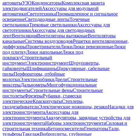
автоматы
УЗО
Конденсаторы
Комплексная защита
электродвигателей
Аксессуары для модульной
автоматики
Светотехника
Промышленное и сигнальное
освещение
Светодиодные ленты
Точечные
светильники
Трековые светильники
Аксессуары для
светотехники
Аксессуары для светодиодных
лент
Вентиляция
Вентиляторы вытяжные
Вентиляторы
канальные
Системы воздуховодов
Решетки вентиляционные,
диффузоры
Проветриватели
Люки
Люки ревизионные
Люки
под плитку
Люки напольные
Люки под
покраску
Строительный
инструмент
Электроинструмент
Шуруповерты,
гайковерты
Шлифмашины
Циркулярные, сабельные
пилы
Перфораторы, отбойные
молотки
Электролобзики
Дрели
Строительные
миксеры
Дальномеры
Многофункциональные
инструменты
Строительные фены
Строительные
пистолеты
Фрезеры
Рубанки, стамески
электрические
Краскопульты
Степлеры,
гвоздезабиватели
Электрические ножницы, резаки
Насадки для
электроинструмента
Аксессуары для
электроинструмента
Аккумуляторы, зарядные устройства для
электроинструмента
Наборы электроинструмента
Силовая и
строительная техника
Бетоносмесители
Генераторы
Тали,
тельферы
Такелаж
Виброплиты, глубинные