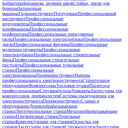
вибраторы
Бензорезы, резчики швов
Стойки, дрели для
бурения
Затирочные
машины
Гидроинструмент
Погрузчики
Профессиональный
инструмент
Профессиональные
шуруповерты
Профессиональные
шлифмашины
Профессиональные
перфораторы
Профессиональные циркулярные
пилы
Профессиональные электролобзики
Профессиональные
дрели
Профессиональные фрезеры
Профессиональные
мультиинструменты
Профессиональные
электрорубанки
Профессиональные строительные
фены
Профессиональные строительные
пистолеты
Профессиональные точильные
станки
Профессиональные
электроножницы
Пневмоинструмент
Наборы
профессионального электроинструмента
Строительное
оборудование
Компрессоры
Тепловые пушки
Пылесосы
профессиональные
Стружкоотсосы
Домкраты
Аксессуары для
компрессоров, пневмосистем
Системы пылеудаления для
электроинструмента
Пневмоинструмент
Станки и
оборудование
Деревообрабатывающие
станки
Ленточнопильные станки
Металлообрабатывающие
станки
Плиткорезные станки
Точильные
станки
Комплектующие для станков
Оснастка для
станков
Аксессуары для станков
Стружкоотсосы
Аксессуары