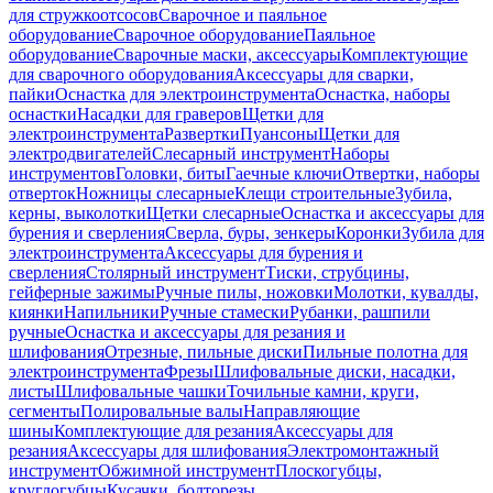
для стружкоотсосов
Сварочное и паяльное
оборудование
Сварочное оборудование
Паяльное
оборудование
Сварочные маски, аксессуары
Комплектующие
для сварочного оборудования
Аксессуары для сварки,
пайки
Оснастка для электроинструмента
Оснастка, наборы
оснастки
Насадки для граверов
Щетки для
электроинструмента
Развертки
Пуансоны
Щетки для
электродвигателей
Слесарный инструмент
Наборы
инструментов
Головки, биты
Гаечные ключи
Отвертки, наборы
отверток
Ножницы слесарные
Клещи строительные
Зубила,
керны, выколотки
Щетки слесарные
Оснастка и аксессуары для
бурения и сверления
Сверла, буры, зенкеры
Коронки
Зубила для
электроинструмента
Аксессуары для бурения и
сверления
Столярный инструмент
Тиски, струбцины,
гейферные зажимы
Ручные пилы, ножовки
Молотки, кувалды,
киянки
Напильники
Ручные стамески
Рубанки, рашпили
ручные
Оснастка и аксессуары для резания и
шлифования
Отрезные, пильные диски
Пильные полотна для
электроинструмента
Фрезы
Шлифовальные диски, насадки,
листы
Шлифовальные чашки
Точильные камни, круги,
сегменты
Полировальные валы
Направляющие
шины
Комплектующие для резания
Аксессуары для
резания
Аксессуары для шлифования
Электромонтажный
инструмент
Обжимной инструмент
Плоскогубцы,
круглогубцы
Кусачки, болторезы,