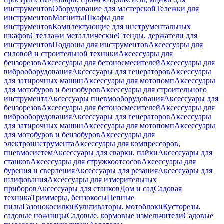
инструментов
Оборудование для мастерской
Тележки для
инструментов
Магниты
Шкафы для
инструментов
Комплектующие для инструментальных
шкафов
Стеллажи металлические
Стенды, держатели для
инструментов
Поддоны для инструментов
Аксессуары для
силовой и строительной техники
Аксессуары для
бензорезов
Аксессуары для бетоносмесителей
Аксессуары для
виброоборудования
Аксессуары для генераторов
Аксессуары
для затирочных машин
Аксессуары для мотопомп
Аксессуары
для мотобуров и бензобуров
Аксессуары для строительного
инструмента
Аксессуары пневмооборудования
Аксессуары для
бензорезов
Аксессуары для бетоносмесителей
Аксессуары для
виброоборудования
Аксессуары для генераторов
Аксессуары
для затирочных машин
Аксессуары для мотопомп
Аксессуары
для мотобуров и бензобуров
Аксессуары для
электроинструмента
Аксессуары для компрессоров,
пневмосистем
Аксессуары для сварки, пайки
Аксессуары для
станков
Аксессуары для стружкоотсосов
Аксессуары для
бурения и сверления
Аксессуары для резания
Аксессуары для
шлифования
Аксессуары для измерительных
приборов
Аксессуары для станков
Дом и сад
Садовая
техника
Триммеры, бензокосы
Цепные
пилы
Газонокосилки
Культиваторы, мотоблоки
Кусторезы,
садовые ножницы
Садовые, кормовые измельчители
Садовые