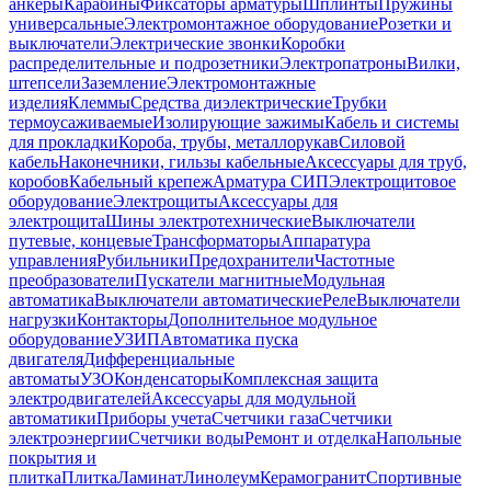
анкеры
Карабины
Фиксаторы арматуры
Шплинты
Пружины
универсальные
Электромонтажное оборудование
Розетки и
выключатели
Электрические звонки
Коробки
распределительные и подрозетники
Электропатроны
Вилки,
штепсели
Заземление
Электромонтажные
изделия
Клеммы
Средства диэлектрические
Трубки
термоусаживаемые
Изолирующие зажимы
Кабель и системы
для прокладки
Короба, трубы, металлорукав
Силовой
кабель
Наконечники, гильзы кабельные
Аксессуары для труб,
коробов
Кабельный крепеж
Арматура СИП
Электрощитовое
оборудование
Электрощиты
Аксессуары для
электрощита
Шины электротехнические
Выключатели
путевые, концевые
Трансформаторы
Аппаратура
управления
Рубильники
Предохранители
Частотные
преобразователи
Пускатели магнитные
Модульная
автоматика
Выключатели автоматические
Реле
Выключатели
нагрузки
Контакторы
Дополнительное модульное
оборудование
УЗИП
Автоматика пуска
двигателя
Дифференциальные
автоматы
УЗО
Конденсаторы
Комплексная защита
электродвигателей
Аксессуары для модульной
автоматики
Приборы учета
Счетчики газа
Счетчики
электроэнергии
Счетчики воды
Ремонт и отделка
Напольные
покрытия и
плитка
Плитка
Ламинат
Линолеум
Керамогранит
Спортивные