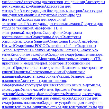
хлебопечек
Аксессуары для тостеров, сэндвичниц
Аксессуары
для кухонных комбайнов
Аксессуары для
мясорубок
Аксессуары для блендеров, миксеров
Аксессуары
для сушилок овощей и фруктов
Аксессуары для
йогуртниц
Аксессуары для аэрогрилей,
электрогрилей
Аксессуары для соковыжималок
Средства для
ухода за техникой
Смартфоны, ТВ и
электроника
Смартфоны
Смартфоны
Смартфоны
восстановленные
Смартфоны Apple
Смартфоны
Xiaomi
Смартфоны Samsung
Смартфоны Honor
Смартфоны
Huawei
Смартфоны POCO
Смартфоны Infinix
Смартфоны
Tecno
Смартфоны Realme
Смартфоны Samsung Galaxy S26
series
Кнопочные телефоны
Складные смартфоны
Телевизоры,
мониторы
Телевизоры
Мониторы
Мониторы-телевизоры
ТВ-
приставки и медиаплееры
Проекторы
Проекционные
экраны
Профессиональные дисплеи
Планшеты, электронные
книги
Планшеты
Электронные книги
Графические
планшеты
Блокноты электронные
Чехлы, бамперы для
планшетов
Аксессуары для планшетов,
смартфонов
Аксессуары для электронных книг
Смарт-часы,
аксессуары
Умные часы
Фитнес-браслеты
Умные часы
детские
Умные часы, фитнес-браслеты
Ремешки, аксессуары
для умных часов
Кабели для умных часов
Аксессуары для
смартфонов, планшетов
Зарядные устройства для телефонов,
планшетов
Чехлы, защитные стекла для телефонов
Чехлы для