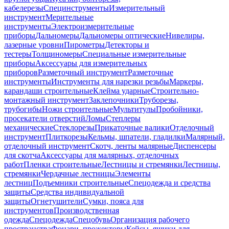
кабелерезы
Специнструменты
Измерительный
инструмент
Мерительные
инструменты
Электроизмерительные
приборы
Дальномеры
Дальномеры оптические
Нивелиры,
лазерные уровни
Пирометры
Детекторы и
тестеры
Толщиномеры
Специальные измерительные
приборы
Аксессуары для измерительных
приборов
Разметочный инструмент
Разметочные
инструменты
Инструменты для нарезки резьбы
Маркеры,
карандаши строительные
Клейма ударные
Строительно-
монтажный инструмент
Заклепочники
Труборезы,
трубогибы
Ножи строительные
Мультитулы
Пробойники,
просекатели отверстий
Ломы
Степлеры
механические
Стеклорезы
Прикаточные валики
Отделочный
инструмент
Плиткорезы
Кельмы, шпатели, гладилки
Малярный,
отделочный инструмент
Скотч, ленты малярные
Диспенсеры
для скотча
Аксессуары для малярных, отделочных
работ
Пленки строительные
Лестницы и стремянки
Лестницы,
стремянки
Чердачные лестницы
Элементы
лестниц
Подъемники строительные
Спецодежда и средства
защиты
Средства индивидуальной
защиты
Огнетушители
Сумки, пояса для
инструментов
Производственная
одежда
Спецодежда
Спецобувь
Организация рабочего
пространства
Фонари, прожекторы
Кейсы, ящики для