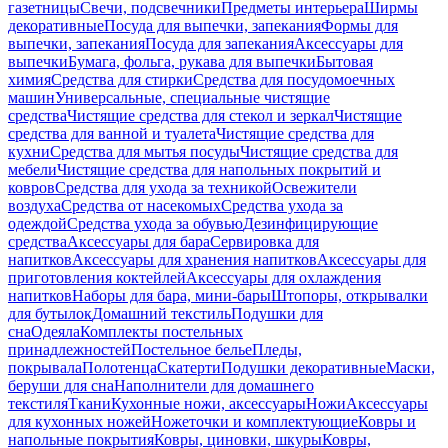
газетницы
Свечи, подсвечники
Предметы интерьера
Ширмы
декоративные
Посуда для выпечки, запекания
Формы для
выпечки, запекания
Посуда для запекания
Аксессуары для
выпечки
Бумага, фольга, рукава для выпечки
Бытовая
химия
Средства для стирки
Средства для посудомоечных
машин
Универсальные, специальные чистящие
средства
Чистящие средства для стекол и зеркал
Чистящие
средства для ванной и туалета
Чистящие средства для
кухни
Средства для мытья посуды
Чистящие средства для
мебели
Чистящие средства для напольных покрытий и
ковров
Средства для ухода за техникой
Освежители
воздуха
Средства от насекомых
Средства ухода за
одеждой
Средства ухода за обувью
Дезинфицирующие
средства
Аксессуары для бара
Сервировка для
напитков
Аксессуары для хранения напитков
Аксессуары для
приготовления коктейлей
Аксессуары для охлаждения
напитков
Наборы для бара, мини-бары
Штопоры, открывалки
для бутылок
Домашний текстиль
Подушки для
сна
Одеяла
Комплекты постельных
принадлежностей
Постельное белье
Пледы,
покрывала
Полотенца
Скатерти
Подушки декоративные
Маски,
беруши для сна
Наполнители для домашнего
текстиля
Ткани
Кухонные ножи, аксессуары
Ножи
Аксессуары
для кухонных ножей
Ножеточки и комплектующие
Ковры и
напольные покрытия
Ковры, циновки, шкуры
Ковры,