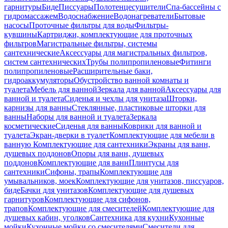
гарнитуры
Биде
Писсуары
Полотенцесушители
Спа-бассейны с
гидромассажем
Водоснабжение
Водонагреватели
Бытовые
насосы
Проточные фильтры для воды
Фильтры-
кувшины
Картриджи, комплектующие для проточных
фильтров
Магистральные фильтры, системы
сантехнические
Аксессуары для магистральных фильтров,
систем сантехнических
Трубы полипропиленовые
Фитинги
полипропиленовые
Расширительные баки,
гидроаккумуляторы
Обустройство ванной комнаты и
туалета
Мебель для ванной
Зеркала для ванной
Аксессуары для
ванной и туалета
Сиденья и чехлы для унитаза
Шторки,
карнизы для ванны
Стеклянные, пластиковые шторки для
ванны
Наборы для ванной и туалета
Зеркала
косметические
Сиденья для ванны
Коврики для ванной и
туалета
Экран-дверки в туалет
Комплектующие для мебели в
ванную
Комплектующие для сантехники
Экраны для ванн,
душевых поддонов
Опоры для ванн, душевых
поддонов
Комплектующие для ванн
Плинтусы для
сантехники
Сифоны, трапы
Комплектующие для
умывальников, моек
Комплектующие для унитазов, писсуаров,
биде
Бачки для унитазов
Комплектующие для душевых
гарнитуров
Комплектующие для сифонов,
трапов
Комплектующие для смесителей
Комплектующие для
душевых кабин, уголков
Сантехника для кухни
Кухонные
мойки
Кухонные мойки со смесителями
Смесители для