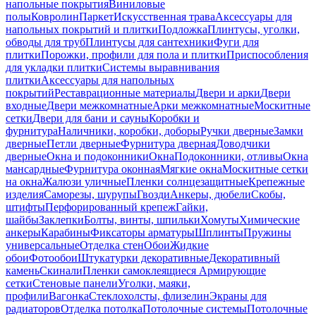
напольные покрытия
Виниловые
полы
Ковролин
Паркет
Искусственная трава
Аксессуары для
напольных покрытий и плитки
Подложка
Плинтусы, уголки,
обводы для труб
Плинтусы для сантехники
Фуги для
плитки
Порожки, профили для пола и плитки
Приспособления
для укладки плитки
Системы выравнивания
плитки
Аксессуары для напольных
покрытий
Реставрационные материалы
Двери и арки
Двери
входные
Двери межкомнатные
Арки межкомнатные
Москитные
сетки
Двери для бани и сауны
Коробки и
фурнитура
Наличники, коробки, доборы
Ручки дверные
Замки
дверные
Петли дверные
Фурнитура дверная
Доводчики
дверные
Окна и подоконники
Окна
Подоконники, отливы
Окна
мансардные
Фурнитура оконная
Мягкие окна
Москитные сетки
на окна
Жалюзи уличные
Пленки солнцезащитные
Крепежные
изделия
Саморезы, шурупы
Гвозди
Анкеры, дюбели
Скобы,
штифты
Перфорированный крепеж
Гайки,
шайбы
Заклепки
Болты, винты, шпильки
Хомуты
Химические
анкеры
Карабины
Фиксаторы арматуры
Шплинты
Пружины
универсальные
Отделка стен
Обои
Жидкие
обои
Фотообои
Штукатурки декоративные
Декоративный
камень
Скинали
Пленки самоклеящиеся
Армирующие
сетки
Стеновые панели
Уголки, маяки,
профили
Вагонка
Стеклохолсты, флизелин
Экраны для
радиаторов
Отделка потолка
Потолочные системы
Потолочные