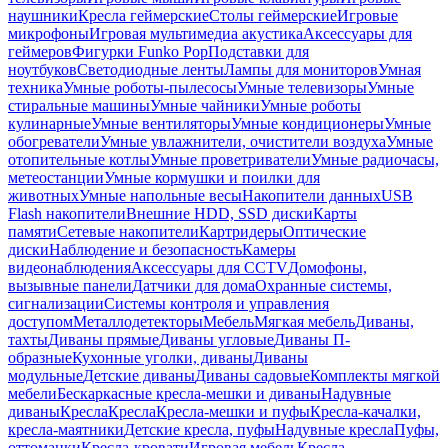
наушники
Кресла геймерские
Столы геймерские
Игровые
микрофоны
Игровая мультимедиа акустика
Аксессуары для
геймеров
Фигурки Funko Pop
Подставки для
ноутбуков
Светодиодные ленты
Лампы для мониторов
Умная
техника
Умные роботы-пылесосы
Умные телевизоры
Умные
стиральные машины
Умные чайники
Умные роботы
кулинарные
Умные вентиляторы
Умные кондиционеры
Умные
обогреватели
Умные увлажнители, очистители воздуха
Умные
отопительные котлы
Умные проветриватели
Умные радиочасы,
метеостанции
Умные кормушки и поилки для
животных
Умные напольные весы
Накопители данных
USB
Flash накопители
Внешние HDD, SSD диски
Карты
памяти
Сетевые накопители
Картридеры
Оптические
диски
Наблюдение и безопасность
Камеры
видеонаблюдения
Аксессуары для CCTV
Домофоны,
вызывные панели
Датчики для дома
Охранные системы,
сигнализации
Системы контроля и управления
доступом
Металлодетекторы
Мебель
Мягкая мебель
Диваны,
тахты
Диваны прямые
Диваны угловые
Диваны П-
образные
Кухонные уголки, диваны
Диваны
модульные
Детские диваны
Диваны садовые
Комплекты мягкой
мебели
Бескаркасные кресла-мешки и диваны
Надувные
диваны
Кресла
Кресла
Кресла-мешки и пуфы
Кресла-качалки,
кресла-маятники
Детские кресла, пуфы
Надувные кресла
Пуфы,
оттоманки
Кресла-кровати
Игровая мебель
Кресла