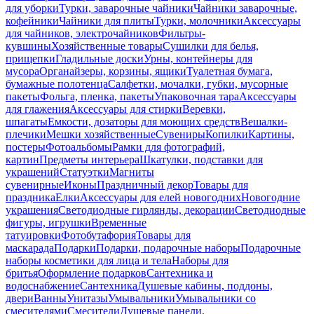
для уборки
Турки, заварочные чайники
Чайники заварочные,
кофейники
Чайники для плиты
Турки, молочники
Аксессуары
для чайников, электрочайников
Фильтры-
кувшины
Хозяйственные товары
Сушилки для белья,
прищепки
Гладильные доски
Урны, контейнеры для
мусора
Органайзеры, корзины, ящики
Туалетная бумага,
бумажные полотенца
Салфетки, мочалки, губки, мусорные
пакеты
Фольга, пленка, пакеты
Упаковочная тара
Аксессуары
для глажения
Аксессуары для стирки
Веревки,
шпагаты
Емкости, дозаторы для моющих средств
Вешалки-
плечики
Мешки хозяйственные
Сувениры
Копилки
Картины,
постеры
Фотоальбомы
Рамки для фотографий,
картин
Предметы интерьера
Шкатулки, подставки для
украшений
Статуэтки
Магниты
сувенирные
Иконы
Праздничный декор
Товары для
праздника
Елки
Аксессуары для елей новогодних
Новогодние
украшения
Светодиодные гирлянды, декорации
Светодиодные
фигуры, игрушки
Временные
татуировки
Фотобутафория
Товары для
маскарада
Подарки
Подарки, подарочные наборы
Подарочные
наборы косметики для лица и тела
Наборы для
бритья
Оформление подарков
Сантехника и
водоснабжение
Сантехника
Душевые кабины, поддоны,
двери
Ванны
Унитазы
Умывальники
Умывальники со
смесителями
Смесители
Душевые панели,