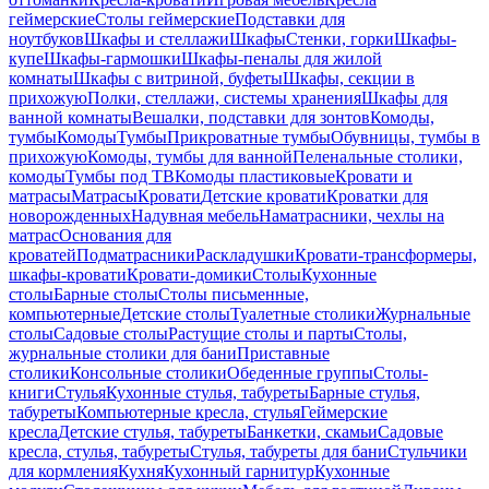
геймерские
Столы геймерские
Подставки для
ноутбуков
Шкафы и стеллажи
Шкафы
Стенки, горки
Шкафы-
купе
Шкафы-гармошки
Шкафы-пеналы для жилой
комнаты
Шкафы с витриной, буфеты
Шкафы, секции в
прихожую
Полки, стеллажи, системы хранения
Шкафы для
ванной комнаты
Вешалки, подставки для зонтов
Комоды,
тумбы
Комоды
Тумбы
Прикроватные тумбы
Обувницы, тумбы в
прихожую
Комоды, тумбы для ванной
Пеленальные столики,
комоды
Тумбы под ТВ
Комоды пластиковые
Кровати и
матрасы
Матрасы
Кровати
Детские кровати
Кроватки для
новорожденных
Надувная мебель
Наматрасники, чехлы на
матрас
Основания для
кроватей
Подматрасники
Раскладушки
Кровати-трансформеры,
шкафы-кровати
Кровати-домики
Столы
Кухонные
столы
Барные столы
Столы письменные,
компьютерные
Детские столы
Туалетные столики
Журнальные
столы
Садовые столы
Растущие столы и парты
Столы,
журнальные столики для бани
Приставные
столики
Консольные столики
Обеденные группы
Столы-
книги
Стулья
Кухонные стулья, табуреты
Барные стулья,
табуреты
Компьютерные кресла, стулья
Геймерские
кресла
Детские стулья, табуреты
Банкетки, скамьи
Садовые
кресла, стулья, табуреты
Стулья, табуреты для бани
Стульчики
для кормления
Кухня
Кухонный гарнитур
Кухонные