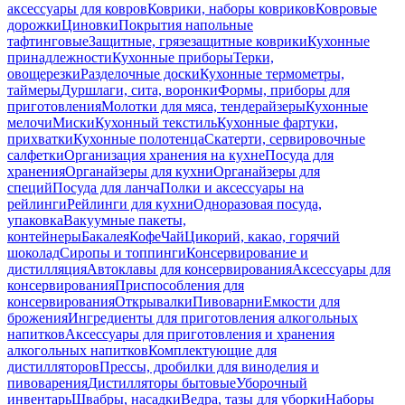
аксессуары для ковров
Коврики, наборы ковриков
Ковровые
дорожки
Циновки
Покрытия напольные
тафтинговые
Защитные, грязезащитные коврики
Кухонные
принадлежности
Кухонные приборы
Терки,
овощерезки
Разделочные доски
Кухонные термометры,
таймеры
Дуршлаги, сита, воронки
Формы, приборы для
приготовления
Молотки для мяса, тендерайзеры
Кухонные
мелочи
Миски
Кухонный текстиль
Кухонные фартуки,
прихватки
Кухонные полотенца
Скатерти, сервировочные
салфетки
Организация хранения на кухне
Посуда для
хранения
Органайзеры для кухни
Органайзеры для
специй
Посуда для ланча
Полки и аксессуары на
рейлинги
Рейлинги для кухни
Одноразовая посуда,
упаковка
Вакуумные пакеты,
контейнеры
Бакалея
Кофе
Чай
Цикорий, какао, горячий
шоколад
Сиропы и топпинги
Консервирование и
дистилляция
Автоклавы для консервирования
Аксессуары для
консервирования
Приспособления для
консервирования
Открывалки
Пивоварни
Емкости для
брожения
Ингредиенты для приготовления алкогольных
напитков
Аксессуары для приготовления и хранения
алкогольных напитков
Комплектующие для
дистилляторов
Прессы, дробилки для виноделия и
пивоварения
Дистилляторы бытовые
Уборочный
инвентарь
Швабры, насадки
Ведра, тазы для уборки
Наборы