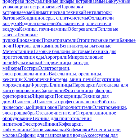
подогрева посуды
Винные шкафы встраиваемые
Вакуумные
упаковщики встраиваемые
Пароварки
встраиваемые
Климатическая техника
Вентиляторы
бытовые
Кондиционеры, сплит-системы
Охладители
воздуха
Водонагреватели
Увлажнители, очистители
воздуха
Камины, печи-камины
Обогреватели
Тепловые
завесы
Тепловые
пушки
Биокамины
Проветриватели
Отопительные печи
Банные
печи
Порталы для каминов
Вентиляторы вытяжные
Метеостанции
Газовые баллоны бытовые
Техника для
приготовления еды
Аэрогрили
Микроволновые
печи
Мультиварки
Сэндвичницы, хот-дог
мейкеры
Тостеры
Электрогрили,
электрошашлычницы
Вафельницы, орешницы,
кексницы
Хлебопечки
Ростеры, мини-печи
Йогуртницы,
мороженицы
Фризеры
Блинницы
Пароварки
Автоклавы для
консервирования
Сыроварни
Фритюрницы, фондю-
фритюрницы
Яйцеварки
Попкорницы
Техника для
дома
Пылесосы
Пылесосы профессиональные
Роботы-
пылесосы, мойщики окон
Пароочистители
Электровеники,
электрошвабры
Стеклоочистители
Стерилизационное
оборудование
Техника для приготовления
напитков
Электрочайники
Кофеварки,
кофемашины
Соковыжималки
Кофемолки
Вспениватели
молока
Сифоны для газирования воды
Аксессуары для