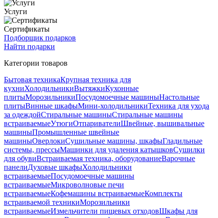
Услуги
Сертификаты
Подборщик подарков
Найти подарки
Категории товаров
Бытовая техника
Крупная техника для
кухни
Холодильники
Вытяжки
Кухонные
плиты
Морозильники
Посудомоечные машины
Настольные
плиты
Винные шкафы
Мини-холодильники
Техника для ухода
за одеждой
Стиральные машины
Стиральные машины
встраиваемые
Утюги
Отпариватели
Швейные, вышивальные
машины
Промышленные швейные
машины
Оверлоки
Сушильные машины, шкафы
Гладильные
системы, прессы
Машинки для удаления катышков
Сушилки
для обуви
Встраиваемая техника, оборудование
Варочные
панели
Духовые шкафы
Холодильники
встраиваемые
Посудомоечные машины
встраиваемые
Микроволновые печи
встраиваемые
Кофемашины встраиваемые
Комплекты
встраиваемой техники
Морозильники
встраиваемые
Измельчители пищевых отходов
Шкафы для