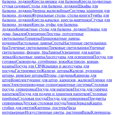
балкона, лоджии
Кресла-мешки для балкона
Кресла подвесные,
стулья садовые
Столы для балкона, лоджии
Шкафы для
балкона, лоджии
Дверцы жалюзийные
Системы хранения для
балкона, лоджии
Журнальные столы, столы-книги
Тумбы для
балкона, лоджии
Кресла-качалки, кресла-маятники
Стулья для
балкона, лоджии
Кресла, пуфы для балкона,
лоджии
Компактные столы для балкона, лоджии
Товары для
дома, бакалея
Освещение
Люстры, потолочные
светильники
Торшеры
Прикроватные лампы,
ночники
Настольные лампы
Споты
Настенные светильники,
бра
Точечные светильники
Трековые светильники
Уличные
светильники, фонари, бра
Лампы
Освещение для картин,
зеркал
Кольцевые лампы
Аксессуары для освещения
Посуда для
готовки
Сковороды, сотейники, воки
Кастрюли, ковши,
казаны
Посуда для СВЧ
Крышки и аксессуары для
посуды
Гастроемкости
Жалюзи, шторы
Жалюзи, рулонные
шторы, римские шторы
Шторы, гардины
Карнизы для
штор
Комплектующие для штор, карнизов, жалюзи
Пленки для
окон
Электроприводные солнцезащитные системы
Столовая
посуда, сервировка
Посуда для напитков
Посуда для горячих
напитков
Посуда для подачи и хранения напитков
Столовые
приборы
Столовая посуда
Посуда для сервировки
Предметы
сервировки
Детская столовая посуда
Декор
Зеркала
Кашпо,
стойки для цветов
Картины, постеры
Часы
интерьерные
Искусственные цветы, растения
Вазы
Ключницы,