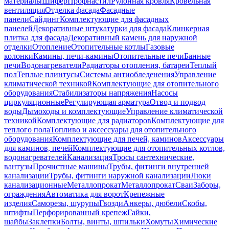
материалы
Шифер
Профнастил
Рулонная кровля
Кровельная
вентиляция
Отделка фасада
Фасадные
панели
Сайдинг
Комплектующие для фасадных
панелей
Декоративные штукатурки для фасада
Клинкерная
плитка для фасада
Декоративный камень для наружной
отделки
Отопление
Отопительные котлы
Газовые
колонки
Камины, печи-камины
Отопительные печи
Банные
печи
Водонагреватели
Радиаторы отопления, батареи
Теплый
пол
Теплые плинтусы
Системы антиобледенения
Управление
климатической техникой
Комплектующие для отопительного
оборудования
Стабилизаторы напряжения
Насосы
циркуляционные
Регулирующая арматура
Отвод и подвод
воды
Дымоходы и комплектующие
Управление климатической
техникой
Комплектующие для радиаторов
Комплектующие для
теплого пола
Топливо и аксессуары для отопительного
оборудования
Комплектующие для печей, каминов
Аксессуары
для каминов, печей
Комплектующие для отопительных котлов,
водонагревателей
Канализация
Тросы сантехнические,
вантузы
Прочистные машины
Трубы, фитинги внутренней
канализации
Трубы, фитинги наружной канализации
Люки
канализационные
Металлопрокат
Металлопрокат
Сваи
Заборы,
ограждения
Автоматика для ворот
Крепежные
изделия
Саморезы, шурупы
Гвозди
Анкеры, дюбели
Скобы,
штифты
Перфорированный крепеж
Гайки,
шайбы
Заклепки
Болты, винты, шпильки
Хомуты
Химические