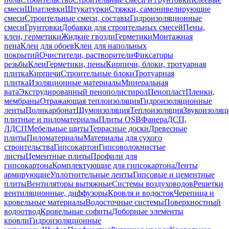
смеси
Шпатлевки
Штукатурки
Стяжки, самонивелирующие
смеси
Строительные смеси, составы
Гидроизоляционные
смеси
Грунтовки
Добавки для строительных смесей
Пены,
клеи, герметики
Жидкие гвозди
Герметики
Монтажная
пена
Клеи для обоев
Клеи для напольных
покрытий
Очистители, растворители
Фиксаторы
резьбы
Клеи
Герметики, пены
Кирпичи, блоки, тротуарная
плитка
Кирпичи
Строительные блоки
Тротуарная
плитка
Изоляционные материалы
Минеральная
вата
Экструдированный пенополистирол
Пенопласт
Пленки,
мембраны
Отражающая теплоизоляция
Гидроизоляционные
ленты
Поликарбонат
Шумоизоляция
Теплоизоляция
Звукоизоляц
плитные и пиломатериалы
Плиты OSB
Фанера
ДСП,
ЛДСП
Мебельные щиты
Террасные доски
Древесные
плиты
Пиломатериалы
Материалы для сухого
строительства
Гипсокартон
Гипсоволокнистые
листы
Цементные плиты
Профили для
гипсокартона
Комплектующие для гипсокартона
Ленты
армирующие
Уплотнительные ленты
Гипсовые и цементные
плиты
Вентиляторы вытяжные
Системы воздуховодов
Решетки
вентиляционные, диффузоры
Кровля и водосток
Черепица и
кровельные материалы
Водосточные системы
Поверхностный
водоотвод
Кровельные софиты
Доборные элементы
кровли
Гидроизоляционные