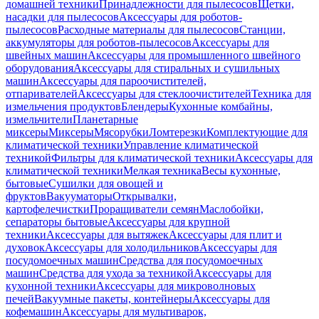
домашней техники
Принадлежности для пылесосов
Щетки,
насадки для пылесосов
Аксессуары для роботов-
пылесосов
Расходные материалы для пылесосов
Станции,
аккумуляторы для роботов-пылесосов
Аксессуары для
швейных машин
Аксессуары для промышленного швейного
оборудования
Аксессуары для стиральных и сушильных
машин
Аксессуары для пароочистителей,
отпаривателей
Аксессуары для стеклоочистителей
Техника для
измельчения продуктов
Блендеры
Кухонные комбайны,
измельчители
Планетарные
миксеры
Миксеры
Мясорубки
Ломтерезки
Комплектующие для
климатической техники
Управление климатической
техникой
Фильтры для климатической техники
Аксессуары для
климатической техники
Мелкая техника
Весы кухонные,
бытовые
Сушилки для овощей и
фруктов
Вакууматоры
Открывалки,
картофелечистки
Проращиватели семян
Маслобойки,
сепараторы бытовые
Аксессуары для крупной
техники
Аксессуары для вытяжек
Аксессуары для плит и
духовок
Аксессуары для холодильников
Аксессуары для
посудомоечных машин
Средства для посудомоечных
машин
Средства для ухода за техникой
Аксессуары для
кухонной техники
Аксессуары для микроволновых
печей
Вакуумные пакеты, контейнеры
Аксессуары для
кофемашин
Аксессуары для мультиварок,