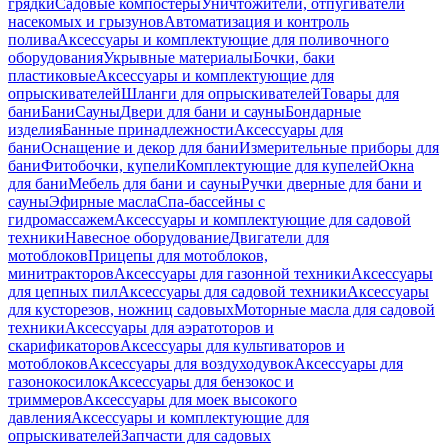
грядки
Садовые компостеры
Уничтожители, отпугиватели
насекомых и грызунов
Автоматизация и контроль
полива
Аксессуары и комплектующие для поливочного
оборудования
Укрывные материалы
Бочки, баки
пластиковые
Аксессуары и комплектующие для
опрыскивателей
Шланги для опрыскивателей
Товары для
бани
Бани
Сауны
Двери для бани и сауны
Бондарные
изделия
Банные принадлежности
Аксессуары для
бани
Оснащение и декор для бани
Измерительные приборы для
бани
Фитобочки, купели
Комплектующие для купелей
Окна
для бани
Мебель для бани и сауны
Ручки дверные для бани и
сауны
Эфирные масла
Спа-бассейны с
гидромассажем
Аксессуары и комплектующие для садовой
техники
Навесное оборудование
Двигатели для
мотоблоков
Прицепы для мотоблоков,
минитракторов
Аксессуары для газонной техники
Аксессуары
для цепных пил
Аксессуары для садовой техники
Аксессуары
для кусторезов, ножниц садовых
Моторные масла для садовой
техники
Аксессуары для аэратоторов и
скарификаторов
Аксессуары для культиваторов и
мотоблоков
Аксессуары для воздуходувок
Аксессуары для
газонокосилок
Аксессуары для бензокос и
триммеров
Аксессуары для моек высокого
давления
Аксессуары и комплектующие для
опрыскивателей
Запчасти для садовых