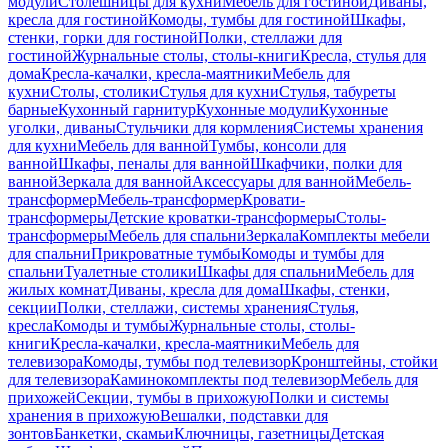
модули
Столешницы для кухни
Мебель для гостиной
Диваны,
кресла для гостиной
Комоды, тумбы для гостиной
Шкафы,
стенки, горки для гостиной
Полки, стеллажи для
гостиной
Журнальные столы, столы-книги
Кресла, стулья для
дома
Кресла-качалки, кресла-маятники
Мебель для
кухни
Столы, столики
Стулья для кухни
Стулья, табуреты
барные
Кухонный гарнитур
Кухонные модули
Кухонные
уголки, диваны
Стульчики для кормления
Системы хранения
для кухни
Мебель для ванной
Тумбы, консоли для
ванной
Шкафы, пеналы для ванной
Шкафчики, полки для
ванной
Зеркала для ванной
Аксессуары для ванной
Мебель-
трансформер
Мебель-трансформер
Кровати-
трансформеры
Детские кроватки-трансформеры
Столы-
трансформеры
Мебель для спальни
Зеркала
Комплекты мебели
для спальни
Прикроватные тумбы
Комоды и тумбы для
спальни
Туалетные столики
Шкафы для спальни
Мебель для
жилых комнат
Диваны, кресла для дома
Шкафы, стенки,
секции
Полки, стеллажи, системы хранения
Стулья,
кресла
Комоды и тумбы
Журнальные столы, столы-
книги
Кресла-качалки, кресла-маятники
Мебель для
телевизора
Комоды, тумбы под телевизор
Кронштейны, стойки
для телевизора
Каминокомплекты под телевизор
Мебель для
прихожей
Секции, тумбы в прихожую
Полки и системы
хранения в прихожую
Вешалки, подставки для
зонтов
Банкетки, скамьи
Ключницы, газетницы
Детская