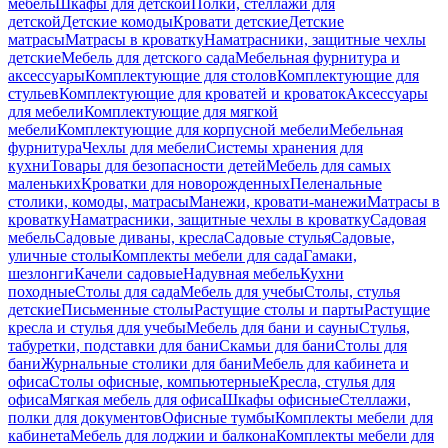
мебель
Шкафы для детской
Полки, стеллажи для
детской
Детские комоды
Кровати детские
Детские
матрасы
Матрасы в кроватку
Наматрасники, защитные чехлы
детские
Мебель для детского сада
Мебельная фурнитура и
аксессуары
Комплектующие для столов
Комплектующие для
стульев
Комплектующие для кроватей и кроваток
Аксессуары
для мебели
Комплектующие для мягкой
мебели
Комплектующие для корпусной мебели
Мебельная
фурнитура
Чехлы для мебели
Системы хранения для
кухни
Товары для безопасности детей
Мебель для самых
маленьких
Кроватки для новорожденных
Пеленальные
столики, комоды, матрасы
Манежи, кровати-манежи
Матрасы в
кроватку
Наматрасники, защитные чехлы в кроватку
Садовая
мебель
Садовые диваны, кресла
Садовые стулья
Садовые,
уличные столы
Комплекты мебели для сада
Гамаки,
шезлонги
Качели садовые
Надувная мебель
Кухни
походные
Столы для сада
Мебель для учебы
Столы, стулья
детские
Письменные столы
Растущие столы и парты
Растущие
кресла и стулья для учебы
Мебель для бани и сауны
Стулья,
табуретки, подставки для бани
Скамьи для бани
Столы для
бани
Журнальные столики для бани
Мебель для кабинета и
офиса
Столы офисные, компьютерные
Кресла, стулья для
офиса
Мягкая мебель для офиса
Шкафы офисные
Стеллажи,
полки для документов
Офисные тумбы
Комплекты мебели для
кабинета
Мебель для лоджии и балкона
Комплекты мебели для