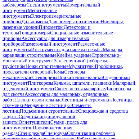
кабелерезы
Специнструменты
Измерительный
инструмент
Мерительные
инструменты
Электроизмерительные
приборы
Дальномеры
Дальномеры оптические
Нивелиры,
лазерные уровни
Пирометры
Детекторы и
тестеры
Толщиномеры
Специальные измерительные
приборы
Аксессуары для измерительных
приборов
Разметочный инструмент
Разметочные
инструменты
Инструменты для нарезки резьбы
Маркеры,
карандаши строительные
Клейма ударные
Строительно-
монтажный инструмент
Заклепочники
Труборезы,
трубогибы
Ножи строительные
Мультитулы
Пробойники,
просекатели отверстий
Ломы
Степлеры
механические
Стеклорезы
Прикаточные валики
Отделочный
инструмент
Плиткорезы
Кельмы, шпатели, гладилки
Малярный,
отделочный инструмент
Скотч, ленты малярные
Диспенсеры
для скотча
Аксессуары для малярных, отделочных
работ
Пленки строительные
Лестницы и стремянки
Лестницы,
стремянки
Чердачные лестницы
Элементы
лестниц
Подъемники строительные
Спецодежда и средства
защиты
Средства индивидуальной
защиты
Огнетушители
Сумки, пояса для
инструментов
Производственная
одежда
Спецодежда
Спецобувь
Организация рабочего
пространства
Фонари, прожекторы
Кейсы, ящики для