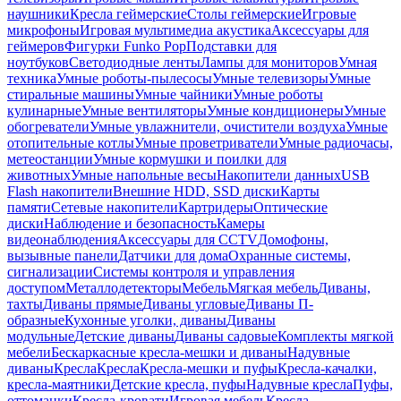
наушники
Кресла геймерские
Столы геймерские
Игровые
микрофоны
Игровая мультимедиа акустика
Аксессуары для
геймеров
Фигурки Funko Pop
Подставки для
ноутбуков
Светодиодные ленты
Лампы для мониторов
Умная
техника
Умные роботы-пылесосы
Умные телевизоры
Умные
стиральные машины
Умные чайники
Умные роботы
кулинарные
Умные вентиляторы
Умные кондиционеры
Умные
обогреватели
Умные увлажнители, очистители воздуха
Умные
отопительные котлы
Умные проветриватели
Умные радиочасы,
метеостанции
Умные кормушки и поилки для
животных
Умные напольные весы
Накопители данных
USB
Flash накопители
Внешние HDD, SSD диски
Карты
памяти
Сетевые накопители
Картридеры
Оптические
диски
Наблюдение и безопасность
Камеры
видеонаблюдения
Аксессуары для CCTV
Домофоны,
вызывные панели
Датчики для дома
Охранные системы,
сигнализации
Системы контроля и управления
доступом
Металлодетекторы
Мебель
Мягкая мебель
Диваны,
тахты
Диваны прямые
Диваны угловые
Диваны П-
образные
Кухонные уголки, диваны
Диваны
модульные
Детские диваны
Диваны садовые
Комплекты мягкой
мебели
Бескаркасные кресла-мешки и диваны
Надувные
диваны
Кресла
Кресла
Кресла-мешки и пуфы
Кресла-качалки,
кресла-маятники
Детские кресла, пуфы
Надувные кресла
Пуфы,
оттоманки
Кресла-кровати
Игровая мебель
Кресла