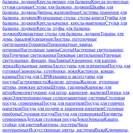
балкона, лоджии
Кресла-мешки для балкона
Кресла подвесные,
стулья садовые
Столы для балкона, лоджии
Шкафы для
балкона, лоджии
Дверцы жалюзийные
Системы хранения для
балкона, лоджии
Журнальные столы, столы-книги
Тумбы для
балкона, лоджии
Кресла-качалки, кресла-маятники
Стулья для
балкона, лоджии
Кресла, пуфы для балкона,
лоджии
Компактные столы для балкона, лоджии
Товары для
дома, бакалея
Освещение
Люстры, потолочные
светильники
Торшеры
Прикроватные лампы,
ночники
Настольные лампы
Споты
Настенные светильники,
бра
Точечные светильники
Трековые светильники
Уличные
светильники, фонари, бра
Лампы
Освещение для картин,
зеркал
Кольцевые лампы
Аксессуары для освещения
Посуда для
готовки
Сковороды, сотейники, воки
Кастрюли, ковши,
казаны
Посуда для СВЧ
Крышки и аксессуары для
посуды
Гастроемкости
Жалюзи, шторы
Жалюзи, рулонные
шторы, римские шторы
Шторы, гардины
Карнизы для
штор
Комплектующие для штор, карнизов, жалюзи
Пленки для
окон
Электроприводные солнцезащитные системы
Столовая
посуда, сервировка
Посуда для напитков
Посуда для горячих
напитков
Посуда для подачи и хранения напитков
Столовые
приборы
Столовая посуда
Посуда для сервировки
Предметы
сервировки
Детская столовая посуда
Декор
Зеркала
Кашпо,
стойки для цветов
Картины, постеры
Часы
интерьерные
Искусственные цветы, растения
Вазы
Ключницы,