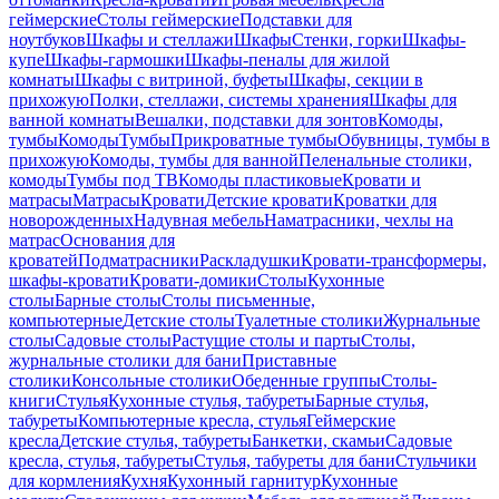
геймерские
Столы геймерские
Подставки для
ноутбуков
Шкафы и стеллажи
Шкафы
Стенки, горки
Шкафы-
купе
Шкафы-гармошки
Шкафы-пеналы для жилой
комнаты
Шкафы с витриной, буфеты
Шкафы, секции в
прихожую
Полки, стеллажи, системы хранения
Шкафы для
ванной комнаты
Вешалки, подставки для зонтов
Комоды,
тумбы
Комоды
Тумбы
Прикроватные тумбы
Обувницы, тумбы в
прихожую
Комоды, тумбы для ванной
Пеленальные столики,
комоды
Тумбы под ТВ
Комоды пластиковые
Кровати и
матрасы
Матрасы
Кровати
Детские кровати
Кроватки для
новорожденных
Надувная мебель
Наматрасники, чехлы на
матрас
Основания для
кроватей
Подматрасники
Раскладушки
Кровати-трансформеры,
шкафы-кровати
Кровати-домики
Столы
Кухонные
столы
Барные столы
Столы письменные,
компьютерные
Детские столы
Туалетные столики
Журнальные
столы
Садовые столы
Растущие столы и парты
Столы,
журнальные столики для бани
Приставные
столики
Консольные столики
Обеденные группы
Столы-
книги
Стулья
Кухонные стулья, табуреты
Барные стулья,
табуреты
Компьютерные кресла, стулья
Геймерские
кресла
Детские стулья, табуреты
Банкетки, скамьи
Садовые
кресла, стулья, табуреты
Стулья, табуреты для бани
Стульчики
для кормления
Кухня
Кухонный гарнитур
Кухонные