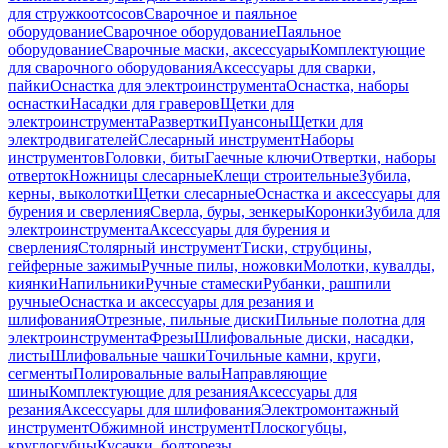
для стружкоотсосов
Сварочное и паяльное
оборудование
Сварочное оборудование
Паяльное
оборудование
Сварочные маски, аксессуары
Комплектующие
для сварочного оборудования
Аксессуары для сварки,
пайки
Оснастка для электроинструмента
Оснастка, наборы
оснастки
Насадки для граверов
Щетки для
электроинструмента
Развертки
Пуансоны
Щетки для
электродвигателей
Слесарный инструмент
Наборы
инструментов
Головки, биты
Гаечные ключи
Отвертки, наборы
отверток
Ножницы слесарные
Клещи строительные
Зубила,
керны, выколотки
Щетки слесарные
Оснастка и аксессуары для
бурения и сверления
Сверла, буры, зенкеры
Коронки
Зубила для
электроинструмента
Аксессуары для бурения и
сверления
Столярный инструмент
Тиски, струбцины,
гейферные зажимы
Ручные пилы, ножовки
Молотки, кувалды,
киянки
Напильники
Ручные стамески
Рубанки, рашпили
ручные
Оснастка и аксессуары для резания и
шлифования
Отрезные, пильные диски
Пильные полотна для
электроинструмента
Фрезы
Шлифовальные диски, насадки,
листы
Шлифовальные чашки
Точильные камни, круги,
сегменты
Полировальные валы
Направляющие
шины
Комплектующие для резания
Аксессуары для
резания
Аксессуары для шлифования
Электромонтажный
инструмент
Обжимной инструмент
Плоскогубцы,
круглогубцы
Кусачки, болторезы,