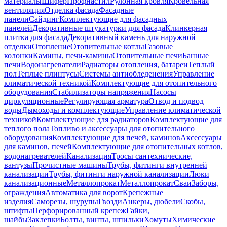
материалы
Шифер
Профнастил
Рулонная кровля
Кровельная
вентиляция
Отделка фасада
Фасадные
панели
Сайдинг
Комплектующие для фасадных
панелей
Декоративные штукатурки для фасада
Клинкерная
плитка для фасада
Декоративный камень для наружной
отделки
Отопление
Отопительные котлы
Газовые
колонки
Камины, печи-камины
Отопительные печи
Банные
печи
Водонагреватели
Радиаторы отопления, батареи
Теплый
пол
Теплые плинтусы
Системы антиобледенения
Управление
климатической техникой
Комплектующие для отопительного
оборудования
Стабилизаторы напряжения
Насосы
циркуляционные
Регулирующая арматура
Отвод и подвод
воды
Дымоходы и комплектующие
Управление климатической
техникой
Комплектующие для радиаторов
Комплектующие для
теплого пола
Топливо и аксессуары для отопительного
оборудования
Комплектующие для печей, каминов
Аксессуары
для каминов, печей
Комплектующие для отопительных котлов,
водонагревателей
Канализация
Тросы сантехнические,
вантузы
Прочистные машины
Трубы, фитинги внутренней
канализации
Трубы, фитинги наружной канализации
Люки
канализационные
Металлопрокат
Металлопрокат
Сваи
Заборы,
ограждения
Автоматика для ворот
Крепежные
изделия
Саморезы, шурупы
Гвозди
Анкеры, дюбели
Скобы,
штифты
Перфорированный крепеж
Гайки,
шайбы
Заклепки
Болты, винты, шпильки
Хомуты
Химические