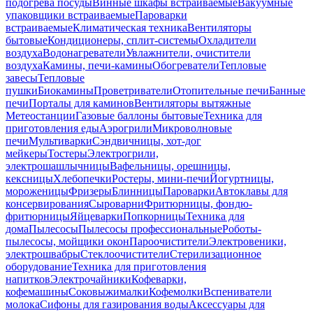
подогрева посуды
Винные шкафы встраиваемые
Вакуумные
упаковщики встраиваемые
Пароварки
встраиваемые
Климатическая техника
Вентиляторы
бытовые
Кондиционеры, сплит-системы
Охладители
воздуха
Водонагреватели
Увлажнители, очистители
воздуха
Камины, печи-камины
Обогреватели
Тепловые
завесы
Тепловые
пушки
Биокамины
Проветриватели
Отопительные печи
Банные
печи
Порталы для каминов
Вентиляторы вытяжные
Метеостанции
Газовые баллоны бытовые
Техника для
приготовления еды
Аэрогрили
Микроволновые
печи
Мультиварки
Сэндвичницы, хот-дог
мейкеры
Тостеры
Электрогрили,
электрошашлычницы
Вафельницы, орешницы,
кексницы
Хлебопечки
Ростеры, мини-печи
Йогуртницы,
мороженицы
Фризеры
Блинницы
Пароварки
Автоклавы для
консервирования
Сыроварни
Фритюрницы, фондю-
фритюрницы
Яйцеварки
Попкорницы
Техника для
дома
Пылесосы
Пылесосы профессиональные
Роботы-
пылесосы, мойщики окон
Пароочистители
Электровеники,
электрошвабры
Стеклоочистители
Стерилизационное
оборудование
Техника для приготовления
напитков
Электрочайники
Кофеварки,
кофемашины
Соковыжималки
Кофемолки
Вспениватели
молока
Сифоны для газирования воды
Аксессуары для