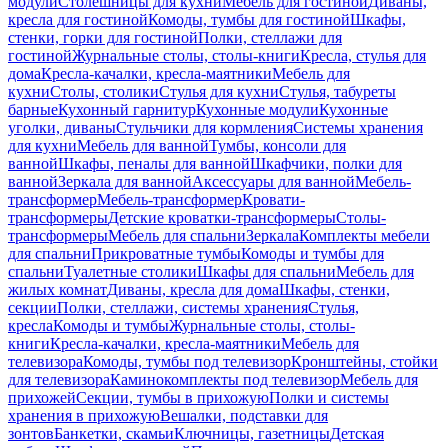
модули
Столешницы для кухни
Мебель для гостиной
Диваны,
кресла для гостиной
Комоды, тумбы для гостиной
Шкафы,
стенки, горки для гостиной
Полки, стеллажи для
гостиной
Журнальные столы, столы-книги
Кресла, стулья для
дома
Кресла-качалки, кресла-маятники
Мебель для
кухни
Столы, столики
Стулья для кухни
Стулья, табуреты
барные
Кухонный гарнитур
Кухонные модули
Кухонные
уголки, диваны
Стульчики для кормления
Системы хранения
для кухни
Мебель для ванной
Тумбы, консоли для
ванной
Шкафы, пеналы для ванной
Шкафчики, полки для
ванной
Зеркала для ванной
Аксессуары для ванной
Мебель-
трансформер
Мебель-трансформер
Кровати-
трансформеры
Детские кроватки-трансформеры
Столы-
трансформеры
Мебель для спальни
Зеркала
Комплекты мебели
для спальни
Прикроватные тумбы
Комоды и тумбы для
спальни
Туалетные столики
Шкафы для спальни
Мебель для
жилых комнат
Диваны, кресла для дома
Шкафы, стенки,
секции
Полки, стеллажи, системы хранения
Стулья,
кресла
Комоды и тумбы
Журнальные столы, столы-
книги
Кресла-качалки, кресла-маятники
Мебель для
телевизора
Комоды, тумбы под телевизор
Кронштейны, стойки
для телевизора
Каминокомплекты под телевизор
Мебель для
прихожей
Секции, тумбы в прихожую
Полки и системы
хранения в прихожую
Вешалки, подставки для
зонтов
Банкетки, скамьи
Ключницы, газетницы
Детская