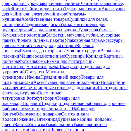
для уборки
Турки, заварочные чайники
Чайники заварочные,
кофейники
Чайники для плиты
Турки, молочники
Аксессуары
для чайников, электрочайников
Фильтры-
кувшины
Хозяйственные товары
Сушилки для белья,
прищепки
Гладильные доски
Урны, контейнеры для
мусора
Органайзеры, корзины, ящики
Туалетная бумага,
бумажные полотенца
Салфетки, мочалки, губки, мусорные
пакеты
Фольга, пленка, пакеты
Упаковочная тара
Аксессуары
для глажения
Аксессуары для стирки
Веревки,
шпагаты
Емкости, дозаторы для моющих средств
Вешалки-
плечики
Мешки хозяйственные
Сувениры
Копилки
Картины,
постеры
Фотоальбомы
Рамки для фотографий,
картин
Предметы интерьера
Шкатулки, подставки для
украшений
Статуэтки
Магниты
сувенирные
Иконы
Праздничный декор
Товары для
праздника
Елки
Аксессуары для елей новогодних
Новогодние
украшения
Светодиодные гирлянды, декорации
Светодиодные
фигуры, игрушки
Временные
татуировки
Фотобутафория
Товары для
маскарада
Подарки
Подарки, подарочные наборы
Подарочные
наборы косметики для лица и тела
Наборы для
бритья
Оформление подарков
Сантехника и
водоснабжение
Сантехника
Душевые кабины, поддоны,
двери
Ванны
Унитазы
Умывальники
Умывальники со
смесителями
Смесители
Душевые панели,