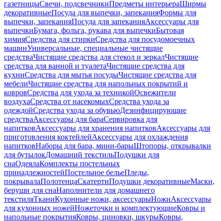
газетницы
Свечи, подсвечники
Предметы интерьера
Ширмы
декоративные
Посуда для выпечки, запекания
Формы для
выпечки, запекания
Посуда для запекания
Аксессуары для
выпечки
Бумага, фольга, рукава для выпечки
Бытовая
химия
Средства для стирки
Средства для посудомоечных
машин
Универсальные, специальные чистящие
средства
Чистящие средства для стекол и зеркал
Чистящие
средства для ванной и туалета
Чистящие средства для
кухни
Средства для мытья посуды
Чистящие средства для
мебели
Чистящие средства для напольных покрытий и
ковров
Средства для ухода за техникой
Освежители
воздуха
Средства от насекомых
Средства ухода за
одеждой
Средства ухода за обувью
Дезинфицирующие
средства
Аксессуары для бара
Сервировка для
напитков
Аксессуары для хранения напитков
Аксессуары для
приготовления коктейлей
Аксессуары для охлаждения
напитков
Наборы для бара, мини-бары
Штопоры, открывалки
для бутылок
Домашний текстиль
Подушки для
сна
Одеяла
Комплекты постельных
принадлежностей
Постельное белье
Пледы,
покрывала
Полотенца
Скатерти
Подушки декоративные
Маски,
беруши для сна
Наполнители для домашнего
текстиля
Ткани
Кухонные ножи, аксессуары
Ножи
Аксессуары
для кухонных ножей
Ножеточки и комплектующие
Ковры и
напольные покрытия
Ковры, циновки, шкуры
Ковры,