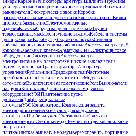
анкеры
Карабины
Фиксаторы арматуры
Шплинты
Пружины
универсальные
Электромонтажное оборудование
Розетки и
выключатели
Электрические звонки
Коробки
распределительные и подрозетники
Электропатроны
Вилки,
штепсели
Заземление
Электромонтажные
изделия
Клеммы
Средства диэлектрические
Трубки
термоусаживаемые
Изолирующие зажимы
Кабель и системы
для прокладки
Короба, трубы, металлорукав
Силовой
кабель
Наконечники, гильзы кабельные
Аксессуары для труб,
коробов
Кабельный крепеж
Арматура СИП
Электрощитовое
оборудование
Электрощиты
Аксессуары для
электрощита
Шины электротехнические
Выключатели
путевые, концевые
Трансформаторы
Аппаратура
управления
Рубильники
Предохранители
Частотные
преобразователи
Пускатели магнитные
Модульная
автоматика
Выключатели автоматические
Реле
Выключатели
нагрузки
Контакторы
Дополнительное модульное
оборудование
УЗИП
Автоматика пуска
двигателя
Дифференциальные
автоматы
УЗО
Конденсаторы
Комплексная защита
электродвигателей
Аксессуары для модульной
автоматики
Приборы учета
Счетчики газа
Счетчики
электроэнергии
Счетчики воды
Ремонт и отделка
Напольные
покрытия и
плитка
Плитка
Ламинат
Линолеум
Керамогранит
Спортивные