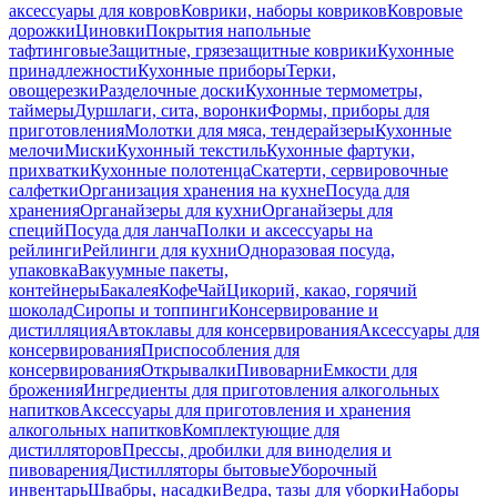
аксессуары для ковров
Коврики, наборы ковриков
Ковровые
дорожки
Циновки
Покрытия напольные
тафтинговые
Защитные, грязезащитные коврики
Кухонные
принадлежности
Кухонные приборы
Терки,
овощерезки
Разделочные доски
Кухонные термометры,
таймеры
Дуршлаги, сита, воронки
Формы, приборы для
приготовления
Молотки для мяса, тендерайзеры
Кухонные
мелочи
Миски
Кухонный текстиль
Кухонные фартуки,
прихватки
Кухонные полотенца
Скатерти, сервировочные
салфетки
Организация хранения на кухне
Посуда для
хранения
Органайзеры для кухни
Органайзеры для
специй
Посуда для ланча
Полки и аксессуары на
рейлинги
Рейлинги для кухни
Одноразовая посуда,
упаковка
Вакуумные пакеты,
контейнеры
Бакалея
Кофе
Чай
Цикорий, какао, горячий
шоколад
Сиропы и топпинги
Консервирование и
дистилляция
Автоклавы для консервирования
Аксессуары для
консервирования
Приспособления для
консервирования
Открывалки
Пивоварни
Емкости для
брожения
Ингредиенты для приготовления алкогольных
напитков
Аксессуары для приготовления и хранения
алкогольных напитков
Комплектующие для
дистилляторов
Прессы, дробилки для виноделия и
пивоварения
Дистилляторы бытовые
Уборочный
инвентарь
Швабры, насадки
Ведра, тазы для уборки
Наборы