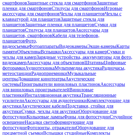
смартфонов
Защитные стекла для смартфонов
Защитные
пленки для смартфонов
Стилусы для смартфонов
Игровые
аксессуары для смартфонов
Чехлы для планшетов
Чехлы с
клавиатурой для планшетов
Защитные стекла для
планшетов
Защитные пленки для планшетов
Сумки для
планшетов
Стилусы для планшетов
Аксессуары для
планшетов, смартфонов
Кабели для телефонов,
планшетов
Фото,
видеосъемка
Фотоаппараты
Видеокамеры
Экшн-камеры
Карты
памяти
Объективы
Вспышки
Аксессуары для камер
Сумки и
чехлы для камер
Зарядные устройства, аккумуляторы для фото,
видеокамер
Аксессуары для объективов
Штативы
Цифровые
фоторамки
Аудиотехника
Мультимедиа акустика
Радиочасы,
метеостанции
Радиоприемники
Музыкальные
центры
Домашние кинотеатры
Акустические
системы
Проигрыватели виниловых пластинок
Аксессуары
для виниловых проигрывателей
Виниловые
пластинки
Инсталляционная акустика
Трансляционные
усилители
Аксессуары для аудиотехники
Комплектующие для
акустики
Акустические кабели
Подставки, стойки для
акустики
Сумки, чехлы для акустики
Оборудование для
фотостудии
Кольцевые лампы
Фоны для фотостудии
Студийное
освещение
Насадки светоформирующие для
фотостудии
Фотозонты, отражатели
Оборудование для
предметной съемки
Вспышки студийные
Комплекты