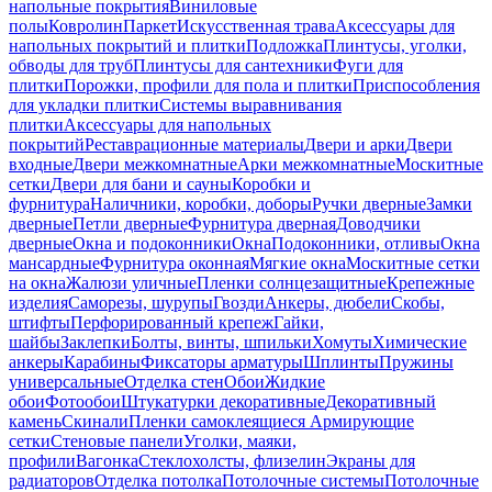
напольные покрытия
Виниловые
полы
Ковролин
Паркет
Искусственная трава
Аксессуары для
напольных покрытий и плитки
Подложка
Плинтусы, уголки,
обводы для труб
Плинтусы для сантехники
Фуги для
плитки
Порожки, профили для пола и плитки
Приспособления
для укладки плитки
Системы выравнивания
плитки
Аксессуары для напольных
покрытий
Реставрационные материалы
Двери и арки
Двери
входные
Двери межкомнатные
Арки межкомнатные
Москитные
сетки
Двери для бани и сауны
Коробки и
фурнитура
Наличники, коробки, доборы
Ручки дверные
Замки
дверные
Петли дверные
Фурнитура дверная
Доводчики
дверные
Окна и подоконники
Окна
Подоконники, отливы
Окна
мансардные
Фурнитура оконная
Мягкие окна
Москитные сетки
на окна
Жалюзи уличные
Пленки солнцезащитные
Крепежные
изделия
Саморезы, шурупы
Гвозди
Анкеры, дюбели
Скобы,
штифты
Перфорированный крепеж
Гайки,
шайбы
Заклепки
Болты, винты, шпильки
Хомуты
Химические
анкеры
Карабины
Фиксаторы арматуры
Шплинты
Пружины
универсальные
Отделка стен
Обои
Жидкие
обои
Фотообои
Штукатурки декоративные
Декоративный
камень
Скинали
Пленки самоклеящиеся
Армирующие
сетки
Стеновые панели
Уголки, маяки,
профили
Вагонка
Стеклохолсты, флизелин
Экраны для
радиаторов
Отделка потолка
Потолочные системы
Потолочные