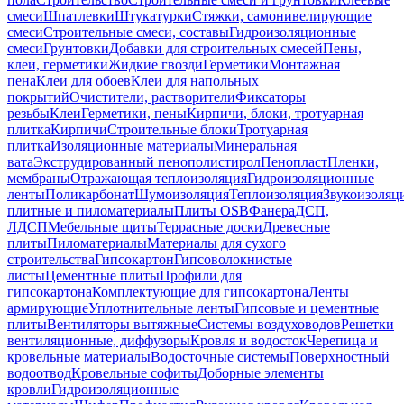
смеси
Шпатлевки
Штукатурки
Стяжки, самонивелирующие
смеси
Строительные смеси, составы
Гидроизоляционные
смеси
Грунтовки
Добавки для строительных смесей
Пены,
клеи, герметики
Жидкие гвозди
Герметики
Монтажная
пена
Клеи для обоев
Клеи для напольных
покрытий
Очистители, растворители
Фиксаторы
резьбы
Клеи
Герметики, пены
Кирпичи, блоки, тротуарная
плитка
Кирпичи
Строительные блоки
Тротуарная
плитка
Изоляционные материалы
Минеральная
вата
Экструдированный пенополистирол
Пенопласт
Пленки,
мембраны
Отражающая теплоизоляция
Гидроизоляционные
ленты
Поликарбонат
Шумоизоляция
Теплоизоляция
Звукоизоляц
плитные и пиломатериалы
Плиты OSB
Фанера
ДСП,
ЛДСП
Мебельные щиты
Террасные доски
Древесные
плиты
Пиломатериалы
Материалы для сухого
строительства
Гипсокартон
Гипсоволокнистые
листы
Цементные плиты
Профили для
гипсокартона
Комплектующие для гипсокартона
Ленты
армирующие
Уплотнительные ленты
Гипсовые и цементные
плиты
Вентиляторы вытяжные
Системы воздуховодов
Решетки
вентиляционные, диффузоры
Кровля и водосток
Черепица и
кровельные материалы
Водосточные системы
Поверхностный
водоотвод
Кровельные софиты
Доборные элементы
кровли
Гидроизоляционные