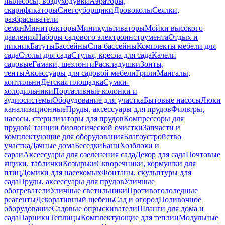
пылесосы, воздуходувки
Аэраторы,
скарификаторы
Снегоуборщики
Дровоколы
Сеялки,
разбрасыватели
семян
Минитракторы
Миникультиваторы
Мойки высокого
давления
Наборы садового электроинструмента
Отдых и
пикник
Батуты
Бассейны
Спа-бассейны
Комплекты мебели для
сада
Столы для сада
Стулья, кресла для сада
Качели
садовые
Гамаки, шезлонги
Раскладушки
Зонты,
тенты
Аксессуары для садовой мебели
Грили
Мангалы,
коптильни
Детская площадка
Сумки-
холодильники
Портативные колонки и
аудиосистемы
Оборудование для участка
Бытовые насосы
Люки
канализационные
Пруды, аксессуары для прудов
Фильтры,
насосы, стерилизаторы для прудов
Компрессоры для
прудов
Станции биологической очистки
Запчасти и
комплектующие для оборудования
Благоустройство
участка
Дачные дома
Беседки
Бани
Хозблоки и
сараи
Аксессуары для озеленения сада
Декор для сада
Почтовые
ящики, таблички
Козырьки
Скворечники, кормушки для
птиц
Домики для насекомых
Фонтаны, скульптуры для
сада
Пруды, аксессуары для прудов
Уличные
обогреватели
Уличные светильники
Противогололедные
реагенты
Декоративный щебень
Сад и огород
Поливочное
оборудование
Садовые опрыскиватели
Шланги для дома и
сада
Парники
Теплицы
Комплектующие для теплиц
Модульные