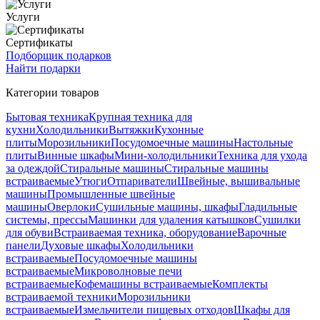
Услуги
Сертификаты
Подборщик подарков
Найти подарки
Категории товаров
Бытовая техника
Крупная техника для
кухни
Холодильники
Вытяжки
Кухонные
плиты
Морозильники
Посудомоечные машины
Настольные
плиты
Винные шкафы
Мини-холодильники
Техника для ухода
за одеждой
Стиральные машины
Стиральные машины
встраиваемые
Утюги
Отпариватели
Швейные, вышивальные
машины
Промышленные швейные
машины
Оверлоки
Сушильные машины, шкафы
Гладильные
системы, прессы
Машинки для удаления катышков
Сушилки
для обуви
Встраиваемая техника, оборудование
Варочные
панели
Духовые шкафы
Холодильники
встраиваемые
Посудомоечные машины
встраиваемые
Микроволновые печи
встраиваемые
Кофемашины встраиваемые
Комплекты
встраиваемой техники
Морозильники
встраиваемые
Измельчители пищевых отходов
Шкафы для