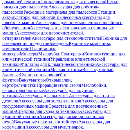
домашней техники
Принадлежности для пылесосов
Щетки,
насадки для пылесосов
Аксессуары для роботов-
пылесосов
Расходные материалы для пылесосов
Станции,
аккумуляторы для роботов-пылесосов
Аксессуары для
швейных машин
Аксессуары для промышленного швейного
оборудования
Аксессуары для стиральных и сушильных
машин
Аксессуары для пароочистителей,
отпаривателей
Аксессуары для стеклоочистителей
Техника для
измельчения продуктов
Блендеры
Кухонные комбайны,
измельчители
Планетарные
миксеры
Миксеры
Мясорубки
Ломтерезки
Комплектующие для
климатической техники
Управление климатической
техникой
Фильтры для климатической техники
Аксессуары для
климатической техники
Мелкая техника
Весы кухонные,
бытовые
Сушилки для овощей и
фруктов
Вакууматоры
Открывалки,
картофелечистки
Проращиватели семян
Маслобойки,
сепараторы бытовые
Аксессуары для крупной
техники
Аксессуары для вытяжек
Аксессуары для плит и
духовок
Аксессуары для холодильников
Аксессуары для
посудомоечных машин
Средства для посудомоечных
машин
Средства для ухода за техникой
Аксессуары для
кухонной техники
Аксессуары для микроволновых
печей
Вакуумные пакеты, контейнеры
Аксессуары для
кофемашин
Аксессуары для мультиварок,