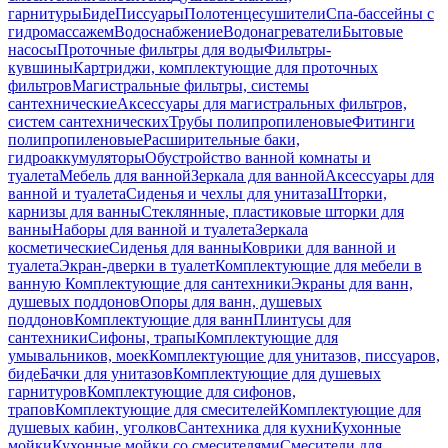
гарнитуры
Биде
Писсуары
Полотенцесушители
Спа-бассейны с
гидромассажем
Водоснабжение
Водонагреватели
Бытовые
насосы
Проточные фильтры для воды
Фильтры-
кувшины
Картриджи, комплектующие для проточных
фильтров
Магистральные фильтры, системы
сантехнические
Аксессуары для магистральных фильтров,
систем сантехнических
Трубы полипропиленовые
Фитинги
полипропиленовые
Расширительные баки,
гидроаккумуляторы
Обустройство ванной комнаты и
туалета
Мебель для ванной
Зеркала для ванной
Аксессуары для
ванной и туалета
Сиденья и чехлы для унитаза
Шторки,
карнизы для ванны
Стеклянные, пластиковые шторки для
ванны
Наборы для ванной и туалета
Зеркала
косметические
Сиденья для ванны
Коврики для ванной и
туалета
Экран-дверки в туалет
Комплектующие для мебели в
ванную
Комплектующие для сантехники
Экраны для ванн,
душевых поддонов
Опоры для ванн, душевых
поддонов
Комплектующие для ванн
Плинтусы для
сантехники
Сифоны, трапы
Комплектующие для
умывальников, моек
Комплектующие для унитазов, писсуаров,
биде
Бачки для унитазов
Комплектующие для душевых
гарнитуров
Комплектующие для сифонов,
трапов
Комплектующие для смесителей
Комплектующие для
душевых кабин, уголков
Сантехника для кухни
Кухонные
мойки
Кухонные мойки со смесителями
Смесители для