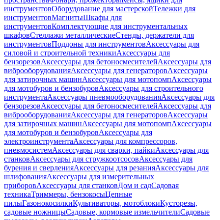
инструментов
Оборудование для мастерской
Тележки для
инструментов
Магниты
Шкафы для
инструментов
Комплектующие для инструментальных
шкафов
Стеллажи металлические
Стенды, держатели для
инструментов
Поддоны для инструментов
Аксессуары для
силовой и строительной техники
Аксессуары для
бензорезов
Аксессуары для бетоносмесителей
Аксессуары для
виброоборудования
Аксессуары для генераторов
Аксессуары
для затирочных машин
Аксессуары для мотопомп
Аксессуары
для мотобуров и бензобуров
Аксессуары для строительного
инструмента
Аксессуары пневмооборудования
Аксессуары для
бензорезов
Аксессуары для бетоносмесителей
Аксессуары для
виброоборудования
Аксессуары для генераторов
Аксессуары
для затирочных машин
Аксессуары для мотопомп
Аксессуары
для мотобуров и бензобуров
Аксессуары для
электроинструмента
Аксессуары для компрессоров,
пневмосистем
Аксессуары для сварки, пайки
Аксессуары для
станков
Аксессуары для стружкоотсосов
Аксессуары для
бурения и сверления
Аксессуары для резания
Аксессуары для
шлифования
Аксессуары для измерительных
приборов
Аксессуары для станков
Дом и сад
Садовая
техника
Триммеры, бензокосы
Цепные
пилы
Газонокосилки
Культиваторы, мотоблоки
Кусторезы,
садовые ножницы
Садовые, кормовые измельчители
Садовые