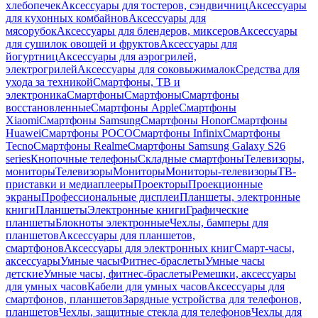
хлебопечек
Аксессуары для тостеров, сэндвичниц
Аксессуары
для кухонных комбайнов
Аксессуары для
мясорубок
Аксессуары для блендеров, миксеров
Аксессуары
для сушилок овощей и фруктов
Аксессуары для
йогуртниц
Аксессуары для аэрогрилей,
электрогрилей
Аксессуары для соковыжималок
Средства для
ухода за техникой
Смартфоны, ТВ и
электроника
Смартфоны
Смартфоны
Смартфоны
восстановленные
Смартфоны Apple
Смартфоны
Xiaomi
Смартфоны Samsung
Смартфоны Honor
Смартфоны
Huawei
Смартфоны POCO
Смартфоны Infinix
Смартфоны
Tecno
Смартфоны Realme
Смартфоны Samsung Galaxy S26
series
Кнопочные телефоны
Складные смартфоны
Телевизоры,
мониторы
Телевизоры
Мониторы
Мониторы-телевизоры
ТВ-
приставки и медиаплееры
Проекторы
Проекционные
экраны
Профессиональные дисплеи
Планшеты, электронные
книги
Планшеты
Электронные книги
Графические
планшеты
Блокноты электронные
Чехлы, бамперы для
планшетов
Аксессуары для планшетов,
смартфонов
Аксессуары для электронных книг
Смарт-часы,
аксессуары
Умные часы
Фитнес-браслеты
Умные часы
детские
Умные часы, фитнес-браслеты
Ремешки, аксессуары
для умных часов
Кабели для умных часов
Аксессуары для
смартфонов, планшетов
Зарядные устройства для телефонов,
планшетов
Чехлы, защитные стекла для телефонов
Чехлы для