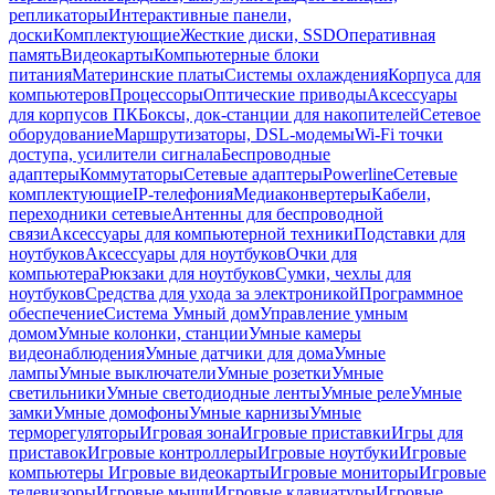
репликаторы
Интерактивные панели,
доски
Комплектующие
Жесткие диски, SSD
Оперативная
память
Видеокарты
Компьютерные блоки
питания
Материнские платы
Системы охлаждения
Корпуса для
компьютеров
Процессоры
Оптические приводы
Аксессуары
для корпусов ПК
Боксы, док-станции для накопителей
Сетевое
оборудование
Маршрутизаторы, DSL-модемы
Wi-Fi точки
доступа, усилители сигнала
Беспроводные
адаптеры
Коммутаторы
Сетевые адаптеры
Powerline
Сетевые
комплектующие
IP-телефония
Медиаконвертеры
Кабели,
переходники сетевые
Антенны для беспроводной
связи
Аксессуары для компьютерной техники
Подставки для
ноутбуков
Аксессуары для ноутбуков
Очки для
компьютера
Рюкзаки для ноутбуков
Сумки, чехлы для
ноутбуков
Средства для ухода за электроникой
Программное
обеспечение
Система Умный дом
Управление умным
домом
Умные колонки, станции
Умные камеры
видеонаблюдения
Умные датчики для дома
Умные
лампы
Умные выключатели
Умные розетки
Умные
светильники
Умные светодиодные ленты
Умные реле
Умные
замки
Умные домофоны
Умные карнизы
Умные
терморегуляторы
Игровая зона
Игровые приставки
Игры для
приставок
Игровые контроллеры
Игровые ноутбуки
Игровые
компьютеры
Игровые видеокарты
Игровые мониторы
Игровые
телевизоры
Игровые мыши
Игровые клавиатуры
Игровые