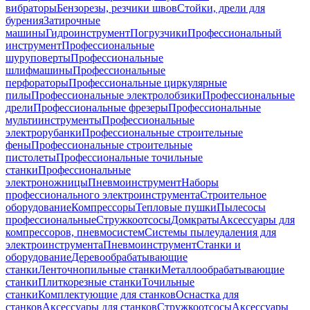
вибраторы
Бензорезы, резчики швов
Стойки, дрели для
бурения
Затирочные
машины
Гидроинструмент
Погрузчики
Профессиональный
инструмент
Профессиональные
шуруповерты
Профессиональные
шлифмашины
Профессиональные
перфораторы
Профессиональные циркулярные
пилы
Профессиональные электролобзики
Профессиональные
дрели
Профессиональные фрезеры
Профессиональные
мультиинструменты
Профессиональные
электрорубанки
Профессиональные строительные
фены
Профессиональные строительные
пистолеты
Профессиональные точильные
станки
Профессиональные
электроножницы
Пневмоинструмент
Наборы
профессионального электроинструмента
Строительное
оборудование
Компрессоры
Тепловые пушки
Пылесосы
профессиональные
Стружкоотсосы
Домкраты
Аксессуары для
компрессоров, пневмосистем
Системы пылеудаления для
электроинструмента
Пневмоинструмент
Станки и
оборудование
Деревообрабатывающие
станки
Ленточнопильные станки
Металлообрабатывающие
станки
Плиткорезные станки
Точильные
станки
Комплектующие для станков
Оснастка для
станков
Аксессуары для станков
Стружкоотсосы
Аксессуары