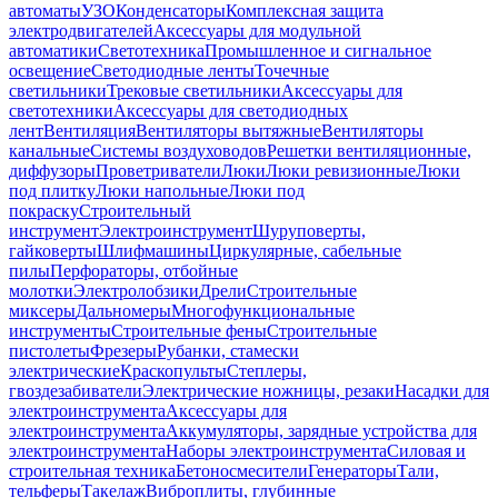
автоматы
УЗО
Конденсаторы
Комплексная защита
электродвигателей
Аксессуары для модульной
автоматики
Светотехника
Промышленное и сигнальное
освещение
Светодиодные ленты
Точечные
светильники
Трековые светильники
Аксессуары для
светотехники
Аксессуары для светодиодных
лент
Вентиляция
Вентиляторы вытяжные
Вентиляторы
канальные
Системы воздуховодов
Решетки вентиляционные,
диффузоры
Проветриватели
Люки
Люки ревизионные
Люки
под плитку
Люки напольные
Люки под
покраску
Строительный
инструмент
Электроинструмент
Шуруповерты,
гайковерты
Шлифмашины
Циркулярные, сабельные
пилы
Перфораторы, отбойные
молотки
Электролобзики
Дрели
Строительные
миксеры
Дальномеры
Многофункциональные
инструменты
Строительные фены
Строительные
пистолеты
Фрезеры
Рубанки, стамески
электрические
Краскопульты
Степлеры,
гвоздезабиватели
Электрические ножницы, резаки
Насадки для
электроинструмента
Аксессуары для
электроинструмента
Аккумуляторы, зарядные устройства для
электроинструмента
Наборы электроинструмента
Силовая и
строительная техника
Бетоносмесители
Генераторы
Тали,
тельферы
Такелаж
Виброплиты, глубинные