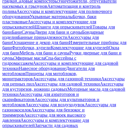
грядки
Садовые компостеры
Уничтожители, отпугиватели
насекомых и грызунов
Автоматизация и контроль
полива
Аксессуары и комплектующие для поливочного
оборудования
Укрывные материалы
Бочки, баки
пластиковые
Аксессуары и комплектующие для
опрыскивателей
Шланги для опрыскивателей
Товары для
бани
Бани
Сауны
Двери для бани и сауны
Бондарные
изделия
Банные принадлежности
Аксессуары для
бани
Оснащение и декор для бани
Измерительные приборы для
бани
Фитобочки, купели
Комплектующие для купелей
Окна
для бани
Мебель для бани и сауны
Ручки дверные для бани и
сауны
Эфирные масла
Спа-бассейны с
гидромассажем
Аксессуары и комплектующие для садовой
техники
Навесное оборудование
Двигатели для
мотоблоков
Прицепы для мотоблоков,
минитракторов
Аксессуары для газонной техники
Аксессуары
для цепных пил
Аксессуары для садовой техники
Аксессуары
для кусторезов, ножниц садовых
Моторные масла для садовой
техники
Аксессуары для аэратоторов и
скарификаторов
Аксессуары для культиваторов и
мотоблоков
Аксессуары для воздуходувок
Аксессуары для
газонокосилок
Аксессуары для бензокос и
триммеров
Аксессуары для моек высокого
давления
Аксессуары и комплектующие для
опрыскивателей
Запчасти для садовых