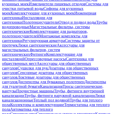
кухонных моек
Измельчители пищевых отходов
Системы для
очистки питьевой воды
Сифоны для кухонных
моек
Комплектующие для кухонных моек
Инженерная
сантехника
Инсталляции для
сантехники
Полотенцесушители
Отвод и подвод воды
Трубы
водопроводные
Магистральные фильтры, системы
сантехнические
Комплектующие для радиаторов,
полотенцесушителей
Монтажные комплекты для
сантехники
Регулирующая арматура
Системы защиты от
протечек
Люки сантехнические
Аксессуары для
магистральных фильтров, систем
сантехнических
Фитинги
Комплектующие для
инсталляций
Опрессовочные насосы
Сантехника для
общественных мест
Аксессуары для общественных
санузлов
Сушилки для рук
Дозаторы для общественных
санузлов
Сенсорные дозаторы для общественных
санузлов
Локтевые дозаторы для общественных
санузлов
Диспенсеры для бумажных полотенец
Диспенсеры
для туалетной бумаги
Канализация
Тросы сантехнические,
вантузы
Прочистные машины
Трубы, фитинги внутренней
канализации
Трубы, фитинги наружной канализации
Люки
канализационные
Теплый пол водяной
Трубы для теплого
пола
Коллекторы и комплектующие
Термостатика для теплого
пола
Автоматика для теплого
пола
Строительство
Строительные смеси и грунтовки
Клеевые