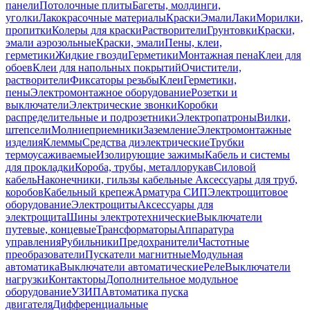
панели
Потолочные плиты
Багеты, молдинги,
уголки
Лакокрасочные материалы
Краски
Эмали
Лаки
Морилки,
пропитки
Колеры для краски
Растворители
Грунтовки
Краски,
эмали аэрозольные
Краски, эмали
Пены, клеи,
герметики
Жидкие гвозди
Герметики
Монтажная пена
Клеи для
обоев
Клеи для напольных покрытий
Очистители,
растворители
Фиксаторы резьбы
Клеи
Герметики,
пены
Электромонтажное оборудование
Розетки и
выключатели
Электрические звонки
Коробки
распределительные и подрозетники
Электропатроны
Вилки,
штепсели
Молниеприемники
Заземление
Электромонтажные
изделия
Клеммы
Средства диэлектрические
Трубки
термоусаживаемые
Изолирующие зажимы
Кабель и системы
для прокладки
Короба, трубы, металлорукав
Силовой
кабель
Наконечники, гильзы кабельные
Аксессуары для труб,
коробов
Кабельный крепеж
Арматура СИП
Электрощитовое
оборудование
Электрощиты
Аксессуары для
электрощита
Шины электротехнические
Выключатели
путевые, концевые
Трансформаторы
Аппаратура
управления
Рубильники
Предохранители
Частотные
преобразователи
Пускатели магнитные
Модульная
автоматика
Выключатели автоматические
Реле
Выключатели
нагрузки
Контакторы
Дополнительное модульное
оборудование
УЗИП
Автоматика пуска
двигателя
Дифференциальные