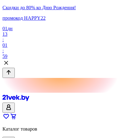
Скидки до 80% ко Дню Рождения!
промокод HAPPY22
01
дн
13
:
01
:
59
Каталог товаров