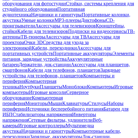
оборудования для фотостудии
Стойки, системы крепления для
студийного оборудования
Портативная
аудиотехника
Наушники и гарнитуры
Портативные колонки,
акустика
Умные колонки
MP3-плееры
Диктофоны
CD-
проигрыватели
Аксессуары для телевизоров
Кронштейны,
стойки
Кабели для телевизоров
Подписки на видеосервисы
ТВ-
антенны
ТВ-тюнеры
Аксессуары для ТВ
Аксессуары для
проектора
Очки 3D
Средства для ухода за
электроникой
Кабели, переходники
Аксессуары для
портативных устройств
Портативные аккумуляторы
Элементы
питания, зарядные устройства
Аккумуляторные
батареи
Держатели, док-станции
Аксессуары для планшетов,
смартфонов
Кабели для телефонов, планшетов
Зарядные
устройства для телефонов, планшетов
Компьютеры и
периферия
Компьютерная
техника
Ноутбуки
Планшеты
Моноблоки
Компьютеры
Игровые
компьютеры
Игровые консоли
Серверное
оборудование
Компьютерная
периферия
Мониторы
Мыши
Клавиатуры
Стилусы
Наборы
периферии
Источники бесперебойного питания
Батареи для
ИБП
Стабилизаторы напряжения
Инверторы
напряжения
Сетевые фильтры, удлинители
Веб-
камеры
Игровые контроллеры
Мультимедиа
акустика
Наушники и гарнитуры
Компьютерные кабели,
переходники
Зарядные, аккумуляторы
Док-станции,