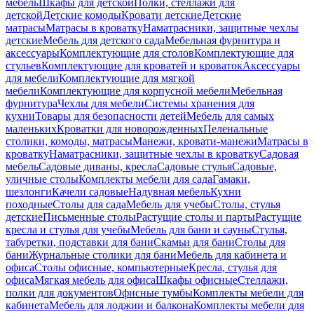
мебель
Шкафы для детской
Полки, стеллажи для
детской
Детские комоды
Кровати детские
Детские
матрасы
Матрасы в кроватку
Наматрасники, защитные чехлы
детские
Мебель для детского сада
Мебельная фурнитура и
аксессуары
Комплектующие для столов
Комплектующие для
стульев
Комплектующие для кроватей и кроваток
Аксессуары
для мебели
Комплектующие для мягкой
мебели
Комплектующие для корпусной мебели
Мебельная
фурнитура
Чехлы для мебели
Системы хранения для
кухни
Товары для безопасности детей
Мебель для самых
маленьких
Кроватки для новорожденных
Пеленальные
столики, комоды, матрасы
Манежи, кровати-манежи
Матрасы в
кроватку
Наматрасники, защитные чехлы в кроватку
Садовая
мебель
Садовые диваны, кресла
Садовые стулья
Садовые,
уличные столы
Комплекты мебели для сада
Гамаки,
шезлонги
Качели садовые
Надувная мебель
Кухни
походные
Столы для сада
Мебель для учебы
Столы, стулья
детские
Письменные столы
Растущие столы и парты
Растущие
кресла и стулья для учебы
Мебель для бани и сауны
Стулья,
табуретки, подставки для бани
Скамьи для бани
Столы для
бани
Журнальные столики для бани
Мебель для кабинета и
офиса
Столы офисные, компьютерные
Кресла, стулья для
офиса
Мягкая мебель для офиса
Шкафы офисные
Стеллажи,
полки для документов
Офисные тумбы
Комплекты мебели для
кабинета
Мебель для лоджии и балкона
Комплекты мебели для