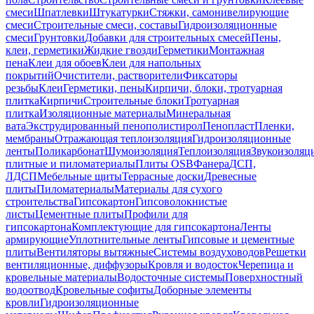
смеси
Шпатлевки
Штукатурки
Стяжки, самонивелирующие
смеси
Строительные смеси, составы
Гидроизоляционные
смеси
Грунтовки
Добавки для строительных смесей
Пены,
клеи, герметики
Жидкие гвозди
Герметики
Монтажная
пена
Клеи для обоев
Клеи для напольных
покрытий
Очистители, растворители
Фиксаторы
резьбы
Клеи
Герметики, пены
Кирпичи, блоки, тротуарная
плитка
Кирпичи
Строительные блоки
Тротуарная
плитка
Изоляционные материалы
Минеральная
вата
Экструдированный пенополистирол
Пенопласт
Пленки,
мембраны
Отражающая теплоизоляция
Гидроизоляционные
ленты
Поликарбонат
Шумоизоляция
Теплоизоляция
Звукоизоляц
плитные и пиломатериалы
Плиты OSB
Фанера
ДСП,
ЛДСП
Мебельные щиты
Террасные доски
Древесные
плиты
Пиломатериалы
Материалы для сухого
строительства
Гипсокартон
Гипсоволокнистые
листы
Цементные плиты
Профили для
гипсокартона
Комплектующие для гипсокартона
Ленты
армирующие
Уплотнительные ленты
Гипсовые и цементные
плиты
Вентиляторы вытяжные
Системы воздуховодов
Решетки
вентиляционные, диффузоры
Кровля и водосток
Черепица и
кровельные материалы
Водосточные системы
Поверхностный
водоотвод
Кровельные софиты
Доборные элементы
кровли
Гидроизоляционные