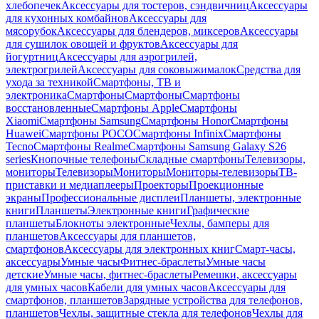
хлебопечек
Аксессуары для тостеров, сэндвичниц
Аксессуары
для кухонных комбайнов
Аксессуары для
мясорубок
Аксессуары для блендеров, миксеров
Аксессуары
для сушилок овощей и фруктов
Аксессуары для
йогуртниц
Аксессуары для аэрогрилей,
электрогрилей
Аксессуары для соковыжималок
Средства для
ухода за техникой
Смартфоны, ТВ и
электроника
Смартфоны
Смартфоны
Смартфоны
восстановленные
Смартфоны Apple
Смартфоны
Xiaomi
Смартфоны Samsung
Смартфоны Honor
Смартфоны
Huawei
Смартфоны POCO
Смартфоны Infinix
Смартфоны
Tecno
Смартфоны Realme
Смартфоны Samsung Galaxy S26
series
Кнопочные телефоны
Складные смартфоны
Телевизоры,
мониторы
Телевизоры
Мониторы
Мониторы-телевизоры
ТВ-
приставки и медиаплееры
Проекторы
Проекционные
экраны
Профессиональные дисплеи
Планшеты, электронные
книги
Планшеты
Электронные книги
Графические
планшеты
Блокноты электронные
Чехлы, бамперы для
планшетов
Аксессуары для планшетов,
смартфонов
Аксессуары для электронных книг
Смарт-часы,
аксессуары
Умные часы
Фитнес-браслеты
Умные часы
детские
Умные часы, фитнес-браслеты
Ремешки, аксессуары
для умных часов
Кабели для умных часов
Аксессуары для
смартфонов, планшетов
Зарядные устройства для телефонов,
планшетов
Чехлы, защитные стекла для телефонов
Чехлы для