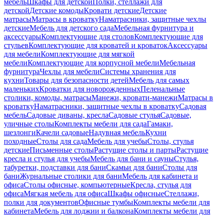
мебель
Шкафы для детской
Полки, стеллажи для
детской
Детские комоды
Кровати детские
Детские
матрасы
Матрасы в кроватку
Наматрасники, защитные чехлы
детские
Мебель для детского сада
Мебельная фурнитура и
аксессуары
Комплектующие для столов
Комплектующие для
стульев
Комплектующие для кроватей и кроваток
Аксессуары
для мебели
Комплектующие для мягкой
мебели
Комплектующие для корпусной мебели
Мебельная
фурнитура
Чехлы для мебели
Системы хранения для
кухни
Товары для безопасности детей
Мебель для самых
маленьких
Кроватки для новорожденных
Пеленальные
столики, комоды, матрасы
Манежи, кровати-манежи
Матрасы в
кроватку
Наматрасники, защитные чехлы в кроватку
Садовая
мебель
Садовые диваны, кресла
Садовые стулья
Садовые,
уличные столы
Комплекты мебели для сада
Гамаки,
шезлонги
Качели садовые
Надувная мебель
Кухни
походные
Столы для сада
Мебель для учебы
Столы, стулья
детские
Письменные столы
Растущие столы и парты
Растущие
кресла и стулья для учебы
Мебель для бани и сауны
Стулья,
табуретки, подставки для бани
Скамьи для бани
Столы для
бани
Журнальные столики для бани
Мебель для кабинета и
офиса
Столы офисные, компьютерные
Кресла, стулья для
офиса
Мягкая мебель для офиса
Шкафы офисные
Стеллажи,
полки для документов
Офисные тумбы
Комплекты мебели для
кабинета
Мебель для лоджии и балкона
Комплекты мебели для