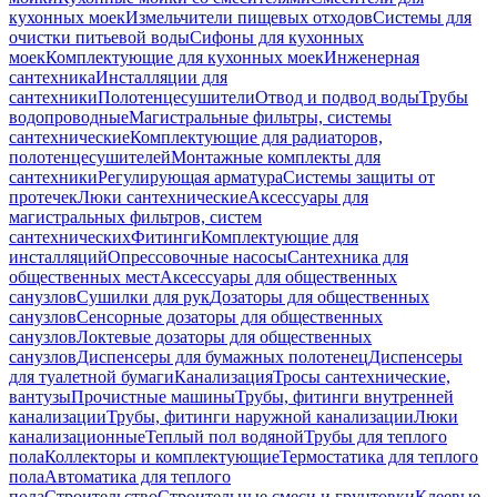
кухонных моек
Измельчители пищевых отходов
Системы для
очистки питьевой воды
Сифоны для кухонных
моек
Комплектующие для кухонных моек
Инженерная
сантехника
Инсталляции для
сантехники
Полотенцесушители
Отвод и подвод воды
Трубы
водопроводные
Магистральные фильтры, системы
сантехнические
Комплектующие для радиаторов,
полотенцесушителей
Монтажные комплекты для
сантехники
Регулирующая арматура
Системы защиты от
протечек
Люки сантехнические
Аксессуары для
магистральных фильтров, систем
сантехнических
Фитинги
Комплектующие для
инсталляций
Опрессовочные насосы
Сантехника для
общественных мест
Аксессуары для общественных
санузлов
Сушилки для рук
Дозаторы для общественных
санузлов
Сенсорные дозаторы для общественных
санузлов
Локтевые дозаторы для общественных
санузлов
Диспенсеры для бумажных полотенец
Диспенсеры
для туалетной бумаги
Канализация
Тросы сантехнические,
вантузы
Прочистные машины
Трубы, фитинги внутренней
канализации
Трубы, фитинги наружной канализации
Люки
канализационные
Теплый пол водяной
Трубы для теплого
пола
Коллекторы и комплектующие
Термостатика для теплого
пола
Автоматика для теплого
пола
Строительство
Строительные смеси и грунтовки
Клеевые