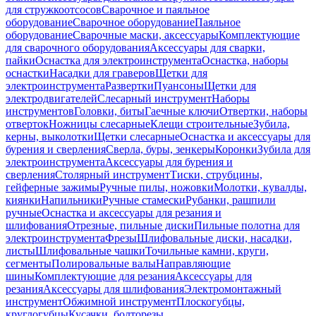
для стружкоотсосов
Сварочное и паяльное
оборудование
Сварочное оборудование
Паяльное
оборудование
Сварочные маски, аксессуары
Комплектующие
для сварочного оборудования
Аксессуары для сварки,
пайки
Оснастка для электроинструмента
Оснастка, наборы
оснастки
Насадки для граверов
Щетки для
электроинструмента
Развертки
Пуансоны
Щетки для
электродвигателей
Слесарный инструмент
Наборы
инструментов
Головки, биты
Гаечные ключи
Отвертки, наборы
отверток
Ножницы слесарные
Клещи строительные
Зубила,
керны, выколотки
Щетки слесарные
Оснастка и аксессуары для
бурения и сверления
Сверла, буры, зенкеры
Коронки
Зубила для
электроинструмента
Аксессуары для бурения и
сверления
Столярный инструмент
Тиски, струбцины,
гейферные зажимы
Ручные пилы, ножовки
Молотки, кувалды,
киянки
Напильники
Ручные стамески
Рубанки, рашпили
ручные
Оснастка и аксессуары для резания и
шлифования
Отрезные, пильные диски
Пильные полотна для
электроинструмента
Фрезы
Шлифовальные диски, насадки,
листы
Шлифовальные чашки
Точильные камни, круги,
сегменты
Полировальные валы
Направляющие
шины
Комплектующие для резания
Аксессуары для
резания
Аксессуары для шлифования
Электромонтажный
инструмент
Обжимной инструмент
Плоскогубцы,
круглогубцы
Кусачки, болторезы,