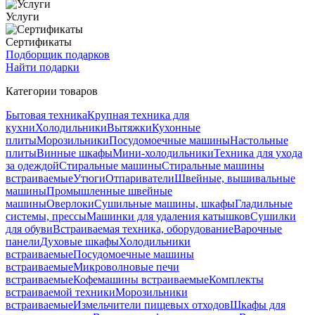
Услуги
Сертификаты
Подборщик подарков
Найти подарки
Категории товаров
Бытовая техника
Крупная техника для
кухни
Холодильники
Вытяжки
Кухонные
плиты
Морозильники
Посудомоечные машины
Настольные
плиты
Винные шкафы
Мини-холодильники
Техника для ухода
за одеждой
Стиральные машины
Стиральные машины
встраиваемые
Утюги
Отпариватели
Швейные, вышивальные
машины
Промышленные швейные
машины
Оверлоки
Сушильные машины, шкафы
Гладильные
системы, прессы
Машинки для удаления катышков
Сушилки
для обуви
Встраиваемая техника, оборудование
Варочные
панели
Духовые шкафы
Холодильники
встраиваемые
Посудомоечные машины
встраиваемые
Микроволновые печи
встраиваемые
Кофемашины встраиваемые
Комплекты
встраиваемой техники
Морозильники
встраиваемые
Измельчители пищевых отходов
Шкафы для