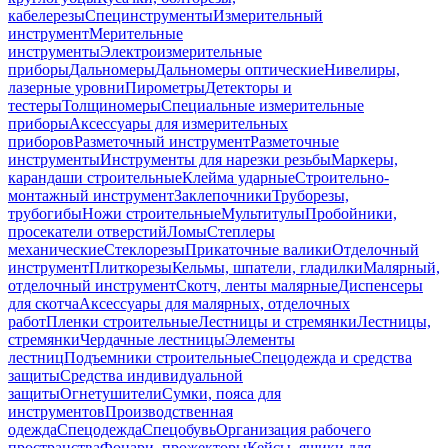
кабелерезы
Специнструменты
Измерительный
инструмент
Мерительные
инструменты
Электроизмерительные
приборы
Дальномеры
Дальномеры оптические
Нивелиры,
лазерные уровни
Пирометры
Детекторы и
тестеры
Толщиномеры
Специальные измерительные
приборы
Аксессуары для измерительных
приборов
Разметочный инструмент
Разметочные
инструменты
Инструменты для нарезки резьбы
Маркеры,
карандаши строительные
Клейма ударные
Строительно-
монтажный инструмент
Заклепочники
Труборезы,
трубогибы
Ножи строительные
Мультитулы
Пробойники,
просекатели отверстий
Ломы
Степлеры
механические
Стеклорезы
Прикаточные валики
Отделочный
инструмент
Плиткорезы
Кельмы, шпатели, гладилки
Малярный,
отделочный инструмент
Скотч, ленты малярные
Диспенсеры
для скотча
Аксессуары для малярных, отделочных
работ
Пленки строительные
Лестницы и стремянки
Лестницы,
стремянки
Чердачные лестницы
Элементы
лестниц
Подъемники строительные
Спецодежда и средства
защиты
Средства индивидуальной
защиты
Огнетушители
Сумки, пояса для
инструментов
Производственная
одежда
Спецодежда
Спецобувь
Организация рабочего
пространства
Фонари, прожекторы
Кейсы, ящики для