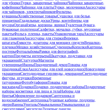
для уборки
Турки, заварочные чайники
Чайники заварочные,
кофейники
Чайники для плиты
Турки, молочники
Аксессуары
для чайников, электрочайников
Фильтры-
кувшины
Хозяйственные товары
Сушилки для белья,
прищепки
Гладильные доски
Урны, контейнеры для
мусора
Органайзеры, корзины, ящики
Туалетная бумага,
бумажные полотенца
Салфетки, мочалки, губки, мусорные
пакеты
Фольга, пленка, пакеты
Упаковочная тара
Аксессуары
для глажения
Аксессуары для стирки
Веревки,
шпагаты
Емкости, дозаторы для моющих средств
Вешалки-
плечики
Мешки хозяйственные
Сувениры
Копилки
Картины,
постеры
Фотоальбомы
Рамки для фотографий,
картин
Предметы интерьера
Шкатулки, подставки для
украшений
Статуэтки
Магниты
сувенирные
Иконы
Праздничный декор
Товары для
праздника
Елки
Аксессуары для елей новогодних
Новогодние
украшения
Светодиодные гирлянды, декорации
Светодиодные
фигуры, игрушки
Временные
татуировки
Фотобутафория
Товары для
маскарада
Подарки
Подарки, подарочные наборы
Подарочные
наборы косметики для лица и тела
Наборы для
бритья
Оформление подарков
Сантехника и
водоснабжение
Сантехника
Душевые кабины, поддоны,
двери
Ванны
Унитазы
Умывальники
Умывальники со
смесителями
Смесители
Душевые панели,