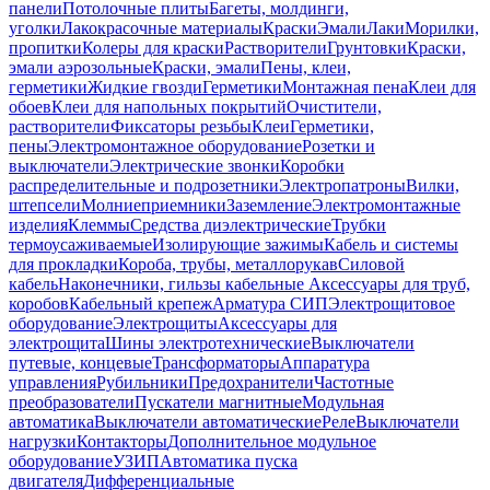
панели
Потолочные плиты
Багеты, молдинги,
уголки
Лакокрасочные материалы
Краски
Эмали
Лаки
Морилки,
пропитки
Колеры для краски
Растворители
Грунтовки
Краски,
эмали аэрозольные
Краски, эмали
Пены, клеи,
герметики
Жидкие гвозди
Герметики
Монтажная пена
Клеи для
обоев
Клеи для напольных покрытий
Очистители,
растворители
Фиксаторы резьбы
Клеи
Герметики,
пены
Электромонтажное оборудование
Розетки и
выключатели
Электрические звонки
Коробки
распределительные и подрозетники
Электропатроны
Вилки,
штепсели
Молниеприемники
Заземление
Электромонтажные
изделия
Клеммы
Средства диэлектрические
Трубки
термоусаживаемые
Изолирующие зажимы
Кабель и системы
для прокладки
Короба, трубы, металлорукав
Силовой
кабель
Наконечники, гильзы кабельные
Аксессуары для труб,
коробов
Кабельный крепеж
Арматура СИП
Электрощитовое
оборудование
Электрощиты
Аксессуары для
электрощита
Шины электротехнические
Выключатели
путевые, концевые
Трансформаторы
Аппаратура
управления
Рубильники
Предохранители
Частотные
преобразователи
Пускатели магнитные
Модульная
автоматика
Выключатели автоматические
Реле
Выключатели
нагрузки
Контакторы
Дополнительное модульное
оборудование
УЗИП
Автоматика пуска
двигателя
Дифференциальные