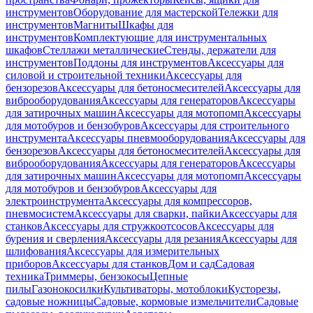
инструментов
Оборудование для мастерской
Тележки для
инструментов
Магниты
Шкафы для
инструментов
Комплектующие для инструментальных
шкафов
Стеллажи металлические
Стенды, держатели для
инструментов
Поддоны для инструментов
Аксессуары для
силовой и строительной техники
Аксессуары для
бензорезов
Аксессуары для бетоносмесителей
Аксессуары для
виброоборудования
Аксессуары для генераторов
Аксессуары
для затирочных машин
Аксессуары для мотопомп
Аксессуары
для мотобуров и бензобуров
Аксессуары для строительного
инструмента
Аксессуары пневмооборудования
Аксессуары для
бензорезов
Аксессуары для бетоносмесителей
Аксессуары для
виброоборудования
Аксессуары для генераторов
Аксессуары
для затирочных машин
Аксессуары для мотопомп
Аксессуары
для мотобуров и бензобуров
Аксессуары для
электроинструмента
Аксессуары для компрессоров,
пневмосистем
Аксессуары для сварки, пайки
Аксессуары для
станков
Аксессуары для стружкоотсосов
Аксессуары для
бурения и сверления
Аксессуары для резания
Аксессуары для
шлифования
Аксессуары для измерительных
приборов
Аксессуары для станков
Дом и сад
Садовая
техника
Триммеры, бензокосы
Цепные
пилы
Газонокосилки
Культиваторы, мотоблоки
Кусторезы,
садовые ножницы
Садовые, кормовые измельчители
Садовые