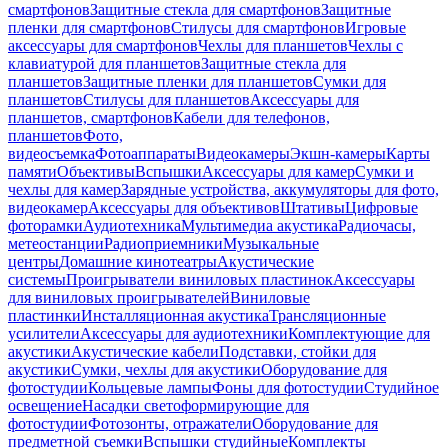
смартфонов
Защитные стекла для смартфонов
Защитные
пленки для смартфонов
Стилусы для смартфонов
Игровые
аксессуары для смартфонов
Чехлы для планшетов
Чехлы с
клавиатурой для планшетов
Защитные стекла для
планшетов
Защитные пленки для планшетов
Сумки для
планшетов
Стилусы для планшетов
Аксессуары для
планшетов, смартфонов
Кабели для телефонов,
планшетов
Фото,
видеосъемка
Фотоаппараты
Видеокамеры
Экшн-камеры
Карты
памяти
Объективы
Вспышки
Аксессуары для камер
Сумки и
чехлы для камер
Зарядные устройства, аккумуляторы для фото,
видеокамер
Аксессуары для объективов
Штативы
Цифровые
фоторамки
Аудиотехника
Мультимедиа акустика
Радиочасы,
метеостанции
Радиоприемники
Музыкальные
центры
Домашние кинотеатры
Акустические
системы
Проигрыватели виниловых пластинок
Аксессуары
для виниловых проигрывателей
Виниловые
пластинки
Инсталляционная акустика
Трансляционные
усилители
Аксессуары для аудиотехники
Комплектующие для
акустики
Акустические кабели
Подставки, стойки для
акустики
Сумки, чехлы для акустики
Оборудование для
фотостудии
Кольцевые лампы
Фоны для фотостудии
Студийное
освещение
Насадки светоформирующие для
фотостудии
Фотозонты, отражатели
Оборудование для
предметной съемки
Вспышки студийные
Комплекты