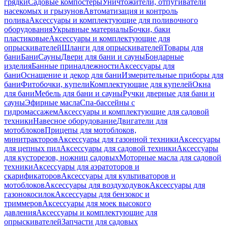
грядки
Садовые компостеры
Уничтожители, отпугиватели
насекомых и грызунов
Автоматизация и контроль
полива
Аксессуары и комплектующие для поливочного
оборудования
Укрывные материалы
Бочки, баки
пластиковые
Аксессуары и комплектующие для
опрыскивателей
Шланги для опрыскивателей
Товары для
бани
Бани
Сауны
Двери для бани и сауны
Бондарные
изделия
Банные принадлежности
Аксессуары для
бани
Оснащение и декор для бани
Измерительные приборы для
бани
Фитобочки, купели
Комплектующие для купелей
Окна
для бани
Мебель для бани и сауны
Ручки дверные для бани и
сауны
Эфирные масла
Спа-бассейны с
гидромассажем
Аксессуары и комплектующие для садовой
техники
Навесное оборудование
Двигатели для
мотоблоков
Прицепы для мотоблоков,
минитракторов
Аксессуары для газонной техники
Аксессуары
для цепных пил
Аксессуары для садовой техники
Аксессуары
для кусторезов, ножниц садовых
Моторные масла для садовой
техники
Аксессуары для аэратоторов и
скарификаторов
Аксессуары для культиваторов и
мотоблоков
Аксессуары для воздуходувок
Аксессуары для
газонокосилок
Аксессуары для бензокос и
триммеров
Аксессуары для моек высокого
давления
Аксессуары и комплектующие для
опрыскивателей
Запчасти для садовых