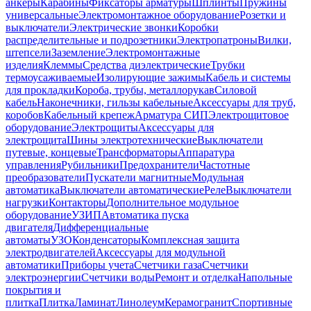
анкеры
Карабины
Фиксаторы арматуры
Шплинты
Пружины
универсальные
Электромонтажное оборудование
Розетки и
выключатели
Электрические звонки
Коробки
распределительные и подрозетники
Электропатроны
Вилки,
штепсели
Заземление
Электромонтажные
изделия
Клеммы
Средства диэлектрические
Трубки
термоусаживаемые
Изолирующие зажимы
Кабель и системы
для прокладки
Короба, трубы, металлорукав
Силовой
кабель
Наконечники, гильзы кабельные
Аксессуары для труб,
коробов
Кабельный крепеж
Арматура СИП
Электрощитовое
оборудование
Электрощиты
Аксессуары для
электрощита
Шины электротехнические
Выключатели
путевые, концевые
Трансформаторы
Аппаратура
управления
Рубильники
Предохранители
Частотные
преобразователи
Пускатели магнитные
Модульная
автоматика
Выключатели автоматические
Реле
Выключатели
нагрузки
Контакторы
Дополнительное модульное
оборудование
УЗИП
Автоматика пуска
двигателя
Дифференциальные
автоматы
УЗО
Конденсаторы
Комплексная защита
электродвигателей
Аксессуары для модульной
автоматики
Приборы учета
Счетчики газа
Счетчики
электроэнергии
Счетчики воды
Ремонт и отделка
Напольные
покрытия и
плитка
Плитка
Ламинат
Линолеум
Керамогранит
Спортивные