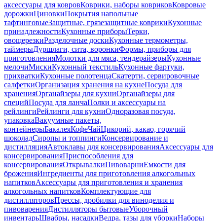
аксессуары для ковров
Коврики, наборы ковриков
Ковровые
дорожки
Циновки
Покрытия напольные
тафтинговые
Защитные, грязезащитные коврики
Кухонные
принадлежности
Кухонные приборы
Терки,
овощерезки
Разделочные доски
Кухонные термометры,
таймеры
Дуршлаги, сита, воронки
Формы, приборы для
приготовления
Молотки для мяса, тендерайзеры
Кухонные
мелочи
Миски
Кухонный текстиль
Кухонные фартуки,
прихватки
Кухонные полотенца
Скатерти, сервировочные
салфетки
Организация хранения на кухне
Посуда для
хранения
Органайзеры для кухни
Органайзеры для
специй
Посуда для ланча
Полки и аксессуары на
рейлинги
Рейлинги для кухни
Одноразовая посуда,
упаковка
Вакуумные пакеты,
контейнеры
Бакалея
Кофе
Чай
Цикорий, какао, горячий
шоколад
Сиропы и топпинги
Консервирование и
дистилляция
Автоклавы для консервирования
Аксессуары для
консервирования
Приспособления для
консервирования
Открывалки
Пивоварни
Емкости для
брожения
Ингредиенты для приготовления алкогольных
напитков
Аксессуары для приготовления и хранения
алкогольных напитков
Комплектующие для
дистилляторов
Прессы, дробилки для виноделия и
пивоварения
Дистилляторы бытовые
Уборочный
инвентарь
Швабры, насадки
Ведра, тазы для уборки
Наборы