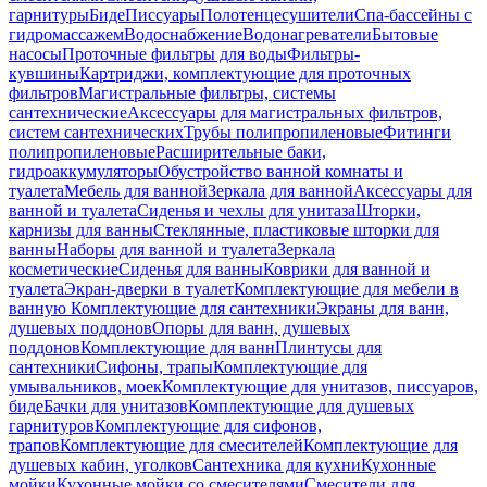
гарнитуры
Биде
Писсуары
Полотенцесушители
Спа-бассейны с
гидромассажем
Водоснабжение
Водонагреватели
Бытовые
насосы
Проточные фильтры для воды
Фильтры-
кувшины
Картриджи, комплектующие для проточных
фильтров
Магистральные фильтры, системы
сантехнические
Аксессуары для магистральных фильтров,
систем сантехнических
Трубы полипропиленовые
Фитинги
полипропиленовые
Расширительные баки,
гидроаккумуляторы
Обустройство ванной комнаты и
туалета
Мебель для ванной
Зеркала для ванной
Аксессуары для
ванной и туалета
Сиденья и чехлы для унитаза
Шторки,
карнизы для ванны
Стеклянные, пластиковые шторки для
ванны
Наборы для ванной и туалета
Зеркала
косметические
Сиденья для ванны
Коврики для ванной и
туалета
Экран-дверки в туалет
Комплектующие для мебели в
ванную
Комплектующие для сантехники
Экраны для ванн,
душевых поддонов
Опоры для ванн, душевых
поддонов
Комплектующие для ванн
Плинтусы для
сантехники
Сифоны, трапы
Комплектующие для
умывальников, моек
Комплектующие для унитазов, писсуаров,
биде
Бачки для унитазов
Комплектующие для душевых
гарнитуров
Комплектующие для сифонов,
трапов
Комплектующие для смесителей
Комплектующие для
душевых кабин, уголков
Сантехника для кухни
Кухонные
мойки
Кухонные мойки со смесителями
Смесители для