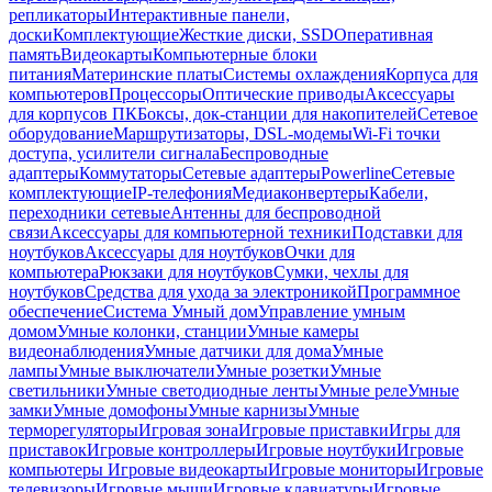
репликаторы
Интерактивные панели,
доски
Комплектующие
Жесткие диски, SSD
Оперативная
память
Видеокарты
Компьютерные блоки
питания
Материнские платы
Системы охлаждения
Корпуса для
компьютеров
Процессоры
Оптические приводы
Аксессуары
для корпусов ПК
Боксы, док-станции для накопителей
Сетевое
оборудование
Маршрутизаторы, DSL-модемы
Wi-Fi точки
доступа, усилители сигнала
Беспроводные
адаптеры
Коммутаторы
Сетевые адаптеры
Powerline
Сетевые
комплектующие
IP-телефония
Медиаконвертеры
Кабели,
переходники сетевые
Антенны для беспроводной
связи
Аксессуары для компьютерной техники
Подставки для
ноутбуков
Аксессуары для ноутбуков
Очки для
компьютера
Рюкзаки для ноутбуков
Сумки, чехлы для
ноутбуков
Средства для ухода за электроникой
Программное
обеспечение
Система Умный дом
Управление умным
домом
Умные колонки, станции
Умные камеры
видеонаблюдения
Умные датчики для дома
Умные
лампы
Умные выключатели
Умные розетки
Умные
светильники
Умные светодиодные ленты
Умные реле
Умные
замки
Умные домофоны
Умные карнизы
Умные
терморегуляторы
Игровая зона
Игровые приставки
Игры для
приставок
Игровые контроллеры
Игровые ноутбуки
Игровые
компьютеры
Игровые видеокарты
Игровые мониторы
Игровые
телевизоры
Игровые мыши
Игровые клавиатуры
Игровые