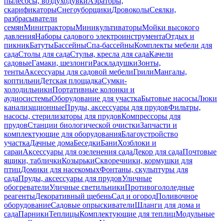
пылесосы, воздуходувки
Аэраторы,
скарификаторы
Снегоуборщики
Дровоколы
Сеялки,
разбрасыватели
семян
Минитракторы
Миникультиваторы
Мойки высокого
давления
Наборы садового электроинструмента
Отдых и
пикник
Батуты
Бассейны
Спа-бассейны
Комплекты мебели для
сада
Столы для сада
Стулья, кресла для сада
Качели
садовые
Гамаки, шезлонги
Раскладушки
Зонты,
тенты
Аксессуары для садовой мебели
Грили
Мангалы,
коптильни
Детская площадка
Сумки-
холодильники
Портативные колонки и
аудиосистемы
Оборудование для участка
Бытовые насосы
Люки
канализационные
Пруды, аксессуары для прудов
Фильтры,
насосы, стерилизаторы для прудов
Компрессоры для
прудов
Станции биологической очистки
Запчасти и
комплектующие для оборудования
Благоустройство
участка
Дачные дома
Беседки
Бани
Хозблоки и
сараи
Аксессуары для озеленения сада
Декор для сада
Почтовые
ящики, таблички
Козырьки
Скворечники, кормушки для
птиц
Домики для насекомых
Фонтаны, скульптуры для
сада
Пруды, аксессуары для прудов
Уличные
обогреватели
Уличные светильники
Противогололедные
реагенты
Декоративный щебень
Сад и огород
Поливочное
оборудование
Садовые опрыскиватели
Шланги для дома и
сада
Парники
Теплицы
Комплектующие для теплиц
Модульные