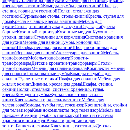
модули
Столешницы для кухни
Мебель для гостиной
Диваны,
кресла для гостиной
Комоды, тумбы для гостиной
Шкафы,
стенки, горки для гостиной
Полки, стеллажи для
гостиной
Журнальные столы, столы-книги
Кресла, стулья для
дома
Кресла-качалки, кресла-маятники
Мебель для
кухни
Столы, столики
Стулья для кухни
Стулья, табуреты
барные
Кухонный гарнитур
Кухонные модули
Кухонные
уголки, диваны
Стульчики для кормления
Системы хранения
для кухни
Мебель для ванной
Тумбы, консоли для
ванной
Шкафы, пеналы для ванной
Шкафчики, полки для
ванной
Зеркала для ванной
Аксессуары для ванной
Мебель-
трансформер
Мебель-трансформер
Кровати-
трансформеры
Детские кроватки-трансформеры
Столы-
трансформеры
Мебель для спальни
Зеркала
Комплекты мебели
для спальни
Прикроватные тумбы
Комоды и тумбы для
спальни
Туалетные столики
Шкафы для спальни
Мебель для
жилых комнат
Диваны, кресла для дома
Шкафы, стенки,
секции
Полки, стеллажи, системы хранения
Стулья,
кресла
Комоды и тумбы
Журнальные столы, столы-
книги
Кресла-качалки, кресла-маятники
Мебель для
телевизора
Комоды, тумбы под телевизор
Кронштейны, стойки
для телевизора
Каминокомплекты под телевизор
Мебель для
прихожей
Секции, тумбы в прихожую
Полки и системы
хранения в прихожую
Вешалки, подставки для
зонтов
Банкетки, скамьи
Ключницы, газетницы
Детская