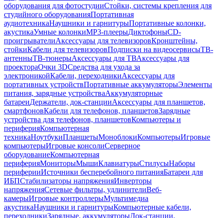
оборудования для фотостудии
Стойки, системы крепления для
студийного оборудования
Портативная
аудиотехника
Наушники и гарнитуры
Портативные колонки,
акустика
Умные колонки
MP3-плееры
Диктофоны
CD-
проигрыватели
Аксессуары для телевизоров
Кронштейны,
стойки
Кабели для телевизоров
Подписки на видеосервисы
ТВ-
антенны
ТВ-тюнеры
Аксессуары для ТВ
Аксессуары для
проектора
Очки 3D
Средства для ухода за
электроникой
Кабели, переходники
Аксессуары для
портативных устройств
Портативные аккумуляторы
Элементы
питания, зарядные устройства
Аккумуляторные
батареи
Держатели, док-станции
Аксессуары для планшетов,
смартфонов
Кабели для телефонов, планшетов
Зарядные
устройства для телефонов, планшетов
Компьютеры и
периферия
Компьютерная
техника
Ноутбуки
Планшеты
Моноблоки
Компьютеры
Игровые
компьютеры
Игровые консоли
Серверное
оборудование
Компьютерная
периферия
Мониторы
Мыши
Клавиатуры
Стилусы
Наборы
периферии
Источники бесперебойного питания
Батареи для
ИБП
Стабилизаторы напряжения
Инверторы
напряжения
Сетевые фильтры, удлинители
Веб-
камеры
Игровые контроллеры
Мультимедиа
акустика
Наушники и гарнитуры
Компьютерные кабели,
переходники
Зарядные, аккумуляторы
Док-станции,