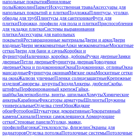
напольные покрытия
Виниловые
полы
Ковролин
Паркет
Искусственная трава
Аксессуары для
напольных покрытий и плитки
Подложка
Плинтусы, уголки,
обводы для труб
Плинтусы для сантехники
Фуги для
плитки
Порожки, профили для пола и плитки
Приспособления
для укладки плитки
Системы выравнивания
плитки
Аксессуары для напольных
покрытий
Реставрационные материалы
Двери и арки
Двери
входные
Двери межкомнатные
Арки межкомнатные
Москитные
сетки
Двери для бани и сауны
Коробки и
фурнитура
Наличники, коробки, доборы
Ручки дверные
Замки
дверные
Петли дверные
Фурнитура дверная
Доводчики
дверные
Окна и подоконники
Окна
Подоконники, отливы
Окна
мансардные
Фурнитура оконная
Мягкие окна
Москитные сетки
на окна
Жалюзи уличные
Пленки солнцезащитные
Крепежные
изделия
Саморезы, шурупы
Гвозди
Анкеры, дюбели
Скобы,
штифты
Перфорированный крепеж
Гайки,
шайбы
Заклепки
Болты, винты, шпильки
Хомуты
Химические
анкеры
Карабины
Фиксаторы арматуры
Шплинты
Пружины
универсальные
Отделка стен
Обои
Жидкие
обои
Фотообои
Штукатурки декоративные
Декоративный
камень
Скинали
Пленки самоклеящиеся
Армирующие
сетки
Стеновые панели
Уголки, маяки,
профили
Вагонка
Стеклохолсты, флизелин
Экраны для
радиаторов
Отделка потолка
Потолочные системы
Потолочные