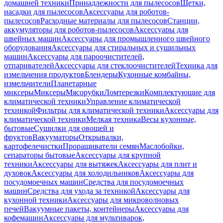
домашней техники
Принадлежности для пылесосов
Щетки,
насадки для пылесосов
Аксессуары для роботов-
пылесосов
Расходные материалы для пылесосов
Станции,
аккумуляторы для роботов-пылесосов
Аксессуары для
швейных машин
Аксессуары для промышленного швейного
оборудования
Аксессуары для стиральных и сушильных
машин
Аксессуары для пароочистителей,
отпаривателей
Аксессуары для стеклоочистителей
Техника для
измельчения продуктов
Блендеры
Кухонные комбайны,
измельчители
Планетарные
миксеры
Миксеры
Мясорубки
Ломтерезки
Комплектующие для
климатической техники
Управление климатической
техникой
Фильтры для климатической техники
Аксессуары для
климатической техники
Мелкая техника
Весы кухонные,
бытовые
Сушилки для овощей и
фруктов
Вакууматоры
Открывалки,
картофелечистки
Проращиватели семян
Маслобойки,
сепараторы бытовые
Аксессуары для крупной
техники
Аксессуары для вытяжек
Аксессуары для плит и
духовок
Аксессуары для холодильников
Аксессуары для
посудомоечных машин
Средства для посудомоечных
машин
Средства для ухода за техникой
Аксессуары для
кухонной техники
Аксессуары для микроволновых
печей
Вакуумные пакеты, контейнеры
Аксессуары для
кофемашин
Аксессуары для мультиварок,