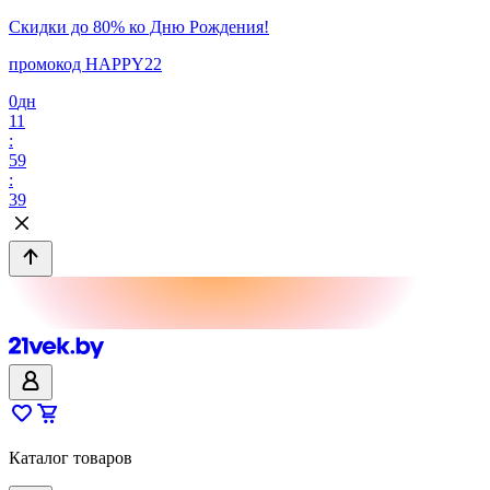
Скидки до 80% ко Дню Рождения!
промокод HAPPY22
0
дн
11
:
59
:
39
Каталог товаров