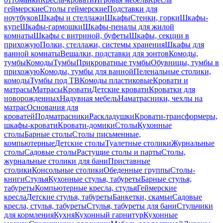
геймерские
Столы геймерские
Подставки для
ноутбуков
Шкафы и стеллажи
Шкафы
Стенки, горки
Шкафы-
купе
Шкафы-гармошки
Шкафы-пеналы для жилой
комнаты
Шкафы с витриной, буфеты
Шкафы, секции в
прихожую
Полки, стеллажи, системы хранения
Шкафы для
ванной комнаты
Вешалки, подставки для зонтов
Комоды,
тумбы
Комоды
Тумбы
Прикроватные тумбы
Обувницы, тумбы в
прихожую
Комоды, тумбы для ванной
Пеленальные столики,
комоды
Тумбы под ТВ
Комоды пластиковые
Кровати и
матрасы
Матрасы
Кровати
Детские кровати
Кроватки для
новорожденных
Надувная мебель
Наматрасники, чехлы на
матрас
Основания для
кроватей
Подматрасники
Раскладушки
Кровати-трансформеры,
шкафы-кровати
Кровати-домики
Столы
Кухонные
столы
Барные столы
Столы письменные,
компьютерные
Детские столы
Туалетные столики
Журнальные
столы
Садовые столы
Растущие столы и парты
Столы,
журнальные столики для бани
Приставные
столики
Консольные столики
Обеденные группы
Столы-
книги
Стулья
Кухонные стулья, табуреты
Барные стулья,
табуреты
Компьютерные кресла, стулья
Геймерские
кресла
Детские стулья, табуреты
Банкетки, скамьи
Садовые
кресла, стулья, табуреты
Стулья, табуреты для бани
Стульчики
для кормления
Кухня
Кухонный гарнитур
Кухонные