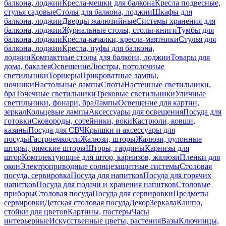
балкона, лоджии
Кресла-мешки для балкона
Кресла подвесные,
стулья садовые
Столы для балкона, лоджии
Шкафы для
балкона, лоджии
Дверцы жалюзийные
Системы хранения для
балкона, лоджии
Журнальные столы, столы-книги
Тумбы для
балкона, лоджии
Кресла-качалки, кресла-маятники
Стулья для
балкона, лоджии
Кресла, пуфы для балкона,
лоджии
Компактные столы для балкона, лоджии
Товары для
дома, бакалея
Освещение
Люстры, потолочные
светильники
Торшеры
Прикроватные лампы,
ночники
Настольные лампы
Споты
Настенные светильники,
бра
Точечные светильники
Трековые светильники
Уличные
светильники, фонари, бра
Лампы
Освещение для картин,
зеркал
Кольцевые лампы
Аксессуары для освещения
Посуда для
готовки
Сковороды, сотейники, воки
Кастрюли, ковши,
казаны
Посуда для СВЧ
Крышки и аксессуары для
посуды
Гастроемкости
Жалюзи, шторы
Жалюзи, рулонные
шторы, римские шторы
Шторы, гардины
Карнизы для
штор
Комплектующие для штор, карнизов, жалюзи
Пленки для
окон
Электроприводные солнцезащитные системы
Столовая
посуда, сервировка
Посуда для напитков
Посуда для горячих
напитков
Посуда для подачи и хранения напитков
Столовые
приборы
Столовая посуда
Посуда для сервировки
Предметы
сервировки
Детская столовая посуда
Декор
Зеркала
Кашпо,
стойки для цветов
Картины, постеры
Часы
интерьерные
Искусственные цветы, растения
Вазы
Ключницы,