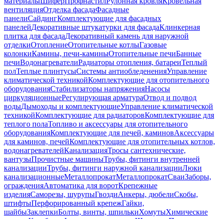
материалы
Шифер
Профнастил
Рулонная кровля
Кровельная
вентиляция
Отделка фасада
Фасадные
панели
Сайдинг
Комплектующие для фасадных
панелей
Декоративные штукатурки для фасада
Клинкерная
плитка для фасада
Декоративный камень для наружной
отделки
Отопление
Отопительные котлы
Газовые
колонки
Камины, печи-камины
Отопительные печи
Банные
печи
Водонагреватели
Радиаторы отопления, батареи
Теплый
пол
Теплые плинтусы
Системы антиобледенения
Управление
климатической техникой
Комплектующие для отопительного
оборудования
Стабилизаторы напряжения
Насосы
циркуляционные
Регулирующая арматура
Отвод и подвод
воды
Дымоходы и комплектующие
Управление климатической
техникой
Комплектующие для радиаторов
Комплектующие для
теплого пола
Топливо и аксессуары для отопительного
оборудования
Комплектующие для печей, каминов
Аксессуары
для каминов, печей
Комплектующие для отопительных котлов,
водонагревателей
Канализация
Тросы сантехнические,
вантузы
Прочистные машины
Трубы, фитинги внутренней
канализации
Трубы, фитинги наружной канализации
Люки
канализационные
Металлопрокат
Металлопрокат
Сваи
Заборы,
ограждения
Автоматика для ворот
Крепежные
изделия
Саморезы, шурупы
Гвозди
Анкеры, дюбели
Скобы,
штифты
Перфорированный крепеж
Гайки,
шайбы
Заклепки
Болты, винты, шпильки
Хомуты
Химические