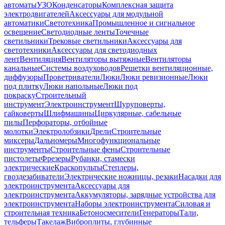
автоматы
УЗО
Конденсаторы
Комплексная защита
электродвигателей
Аксессуары для модульной
автоматики
Светотехника
Промышленное и сигнальное
освещение
Светодиодные ленты
Точечные
светильники
Трековые светильники
Аксессуары для
светотехники
Аксессуары для светодиодных
лент
Вентиляция
Вентиляторы вытяжные
Вентиляторы
канальные
Системы воздуховодов
Решетки вентиляционные,
диффузоры
Проветриватели
Люки
Люки ревизионные
Люки
под плитку
Люки напольные
Люки под
покраску
Строительный
инструмент
Электроинструмент
Шуруповерты,
гайковерты
Шлифмашины
Циркулярные, сабельные
пилы
Перфораторы, отбойные
молотки
Электролобзики
Дрели
Строительные
миксеры
Дальномеры
Многофункциональные
инструменты
Строительные фены
Строительные
пистолеты
Фрезеры
Рубанки, стамески
электрические
Краскопульты
Степлеры,
гвоздезабиватели
Электрические ножницы, резаки
Насадки для
электроинструмента
Аксессуары для
электроинструмента
Аккумуляторы, зарядные устройства для
электроинструмента
Наборы электроинструмента
Силовая и
строительная техника
Бетоносмесители
Генераторы
Тали,
тельферы
Такелаж
Виброплиты, глубинные