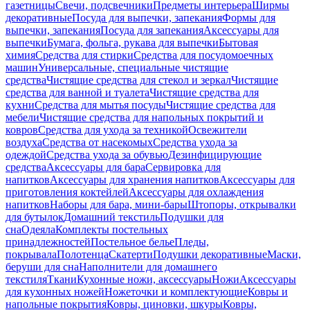
газетницы
Свечи, подсвечники
Предметы интерьера
Ширмы
декоративные
Посуда для выпечки, запекания
Формы для
выпечки, запекания
Посуда для запекания
Аксессуары для
выпечки
Бумага, фольга, рукава для выпечки
Бытовая
химия
Средства для стирки
Средства для посудомоечных
машин
Универсальные, специальные чистящие
средства
Чистящие средства для стекол и зеркал
Чистящие
средства для ванной и туалета
Чистящие средства для
кухни
Средства для мытья посуды
Чистящие средства для
мебели
Чистящие средства для напольных покрытий и
ковров
Средства для ухода за техникой
Освежители
воздуха
Средства от насекомых
Средства ухода за
одеждой
Средства ухода за обувью
Дезинфицирующие
средства
Аксессуары для бара
Сервировка для
напитков
Аксессуары для хранения напитков
Аксессуары для
приготовления коктейлей
Аксессуары для охлаждения
напитков
Наборы для бара, мини-бары
Штопоры, открывалки
для бутылок
Домашний текстиль
Подушки для
сна
Одеяла
Комплекты постельных
принадлежностей
Постельное белье
Пледы,
покрывала
Полотенца
Скатерти
Подушки декоративные
Маски,
беруши для сна
Наполнители для домашнего
текстиля
Ткани
Кухонные ножи, аксессуары
Ножи
Аксессуары
для кухонных ножей
Ножеточки и комплектующие
Ковры и
напольные покрытия
Ковры, циновки, шкуры
Ковры,