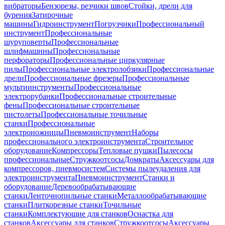
вибраторы
Бензорезы, резчики швов
Стойки, дрели для
бурения
Затирочные
машины
Гидроинструмент
Погрузчики
Профессиональный
инструмент
Профессиональные
шуруповерты
Профессиональные
шлифмашины
Профессиональные
перфораторы
Профессиональные циркулярные
пилы
Профессиональные электролобзики
Профессиональные
дрели
Профессиональные фрезеры
Профессиональные
мультиинструменты
Профессиональные
электрорубанки
Профессиональные строительные
фены
Профессиональные строительные
пистолеты
Профессиональные точильные
станки
Профессиональные
электроножницы
Пневмоинструмент
Наборы
профессионального электроинструмента
Строительное
оборудование
Компрессоры
Тепловые пушки
Пылесосы
профессиональные
Стружкоотсосы
Домкраты
Аксессуары для
компрессоров, пневмосистем
Системы пылеудаления для
электроинструмента
Пневмоинструмент
Станки и
оборудование
Деревообрабатывающие
станки
Ленточнопильные станки
Металлообрабатывающие
станки
Плиткорезные станки
Точильные
станки
Комплектующие для станков
Оснастка для
станков
Аксессуары для станков
Стружкоотсосы
Аксессуары