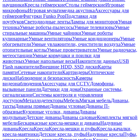
наушники
Кресла геймерские
Столы геймерские
Игровые
микрофоны
Игровая мультимедиа акустика
Аксессуары для
геймеров
Фигурки Funko Pop
Подставки для
ноутбуков
Светодиодные ленты
Лампы для мониторов
Умная
техника
Умные роботы-пылесосы
Умные телевизоры
Умные
стиральные машины
Умные чайники
Умные роботы
кулинарные
Умные вентиляторы
Умные кондиционеры
Умные
обогреватели
Умные увлажнители, очистители воздуха
Умные
отопительные котлы
Умные проветриватели
Умные радиочасы,
метеостанции
Умные кормушки и поилки для
животных
Умные напольные весы
Накопители данных
USB
Flash накопители
Внешние HDD, SSD диски
Карты
памяти
Сетевые накопители
Картридеры
Оптические
диски
Наблюдение и безопасность
Камеры
видеонаблюдения
Аксессуары для CCTV
Домофоны,
вызывные панели
Датчики для дома
Охранные системы,
сигнализации
Системы контроля и управления
доступом
Металлодетекторы
Мебель
Мягкая мебель
Диваны,
тахты
Диваны прямые
Диваны угловые
Диваны П-
образные
Кухонные уголки, диваны
Диваны
модульные
Детские диваны
Диваны садовые
Комплекты мягкой
мебели
Бескаркасные кресла-мешки и диваны
Надувные
диваны
Кресла
Кресла
Кресла-мешки и пуфы
Кресла-качалки,
кресла-маятники
Детские кресла, пуфы
Надувные кресла
Пуфы,
оттоманки
Кресла-кровати
Игровая мебель
Кресла