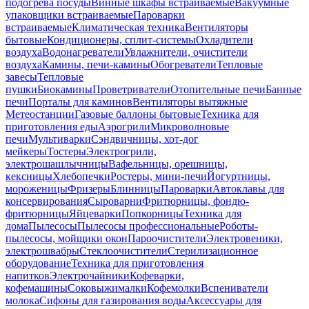
подогрева посуды
Винные шкафы встраиваемые
Вакуумные
упаковщики встраиваемые
Пароварки
встраиваемые
Климатическая техника
Вентиляторы
бытовые
Кондиционеры, сплит-системы
Охладители
воздуха
Водонагреватели
Увлажнители, очистители
воздуха
Камины, печи-камины
Обогреватели
Тепловые
завесы
Тепловые
пушки
Биокамины
Проветриватели
Отопительные печи
Банные
печи
Порталы для каминов
Вентиляторы вытяжные
Метеостанции
Газовые баллоны бытовые
Техника для
приготовления еды
Аэрогрили
Микроволновые
печи
Мультиварки
Сэндвичницы, хот-дог
мейкеры
Тостеры
Электрогрили,
электрошашлычницы
Вафельницы, орешницы,
кексницы
Хлебопечки
Ростеры, мини-печи
Йогуртницы,
мороженицы
Фризеры
Блинницы
Пароварки
Автоклавы для
консервирования
Сыроварни
Фритюрницы, фондю-
фритюрницы
Яйцеварки
Попкорницы
Техника для
дома
Пылесосы
Пылесосы профессиональные
Роботы-
пылесосы, мойщики окон
Пароочистители
Электровеники,
электрошвабры
Стеклоочистители
Стерилизационное
оборудование
Техника для приготовления
напитков
Электрочайники
Кофеварки,
кофемашины
Соковыжималки
Кофемолки
Вспениватели
молока
Сифоны для газирования воды
Аксессуары для