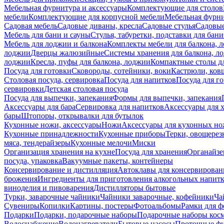
Мебельная фурнитура и аксессуары
Комплектующие для столов
мебели
Комплектующие для корпусной мебели
Мебельная фурн
Садовая мебель
Садовые диваны, кресла
Садовые стулья
Садовые
Мебель для бани и сауны
Стулья, табуретки, подставки для бани
Мебель для лоджии и балкона
Комплекты мебели для балкона, 
лоджии
Дверцы жалюзийные
Системы хранения для балкона, л
лоджии
Кресла, пуфы для балкона, лоджии
Компактные столы дл
Посуда для готовки
Сковороды, сотейники, воки
Кастрюли, ков
Столовая посуда, сервировка
Посуда для напитков
Посуда для г
сервировки
Детская столовая посуда
Посуда для выпечки, запекания
Формы для выпечки, запекания
Аксессуары для бара
Сервировка для напитков
Аксессуары для 
бары
Штопоры, открывалки для бутылок
Кухонные ножи, аксессуары
Ножи
Аксессуары для кухонных н
Кухонные принадлежности
Кухонные приборы
Терки, овощерез
мяса, тендерайзеры
Кухонные мелочи
Миски
Организация хранения на кухне
Посуда для хранения
Органайзе
посуда, упаковка
Вакуумные пакеты, контейнеры
Консервирование и дистилляция
Автоклавы для консервирован
брожения
Ингредиенты для приготовления алкогольных напит
виноделия и пивоварения
Дистилляторы бытовые
Турки, заварочные чайники
Чайники заварочные, кофейники
Ча
Сувениры
Копилки
Картины, постеры
Фотоальбомы
Рамки для ф
Подарки
Подарки, подарочные наборы
Подарочные наборы косм
Водоснабжение
Водонагреватели
Бытовые насосы
Проточные фи