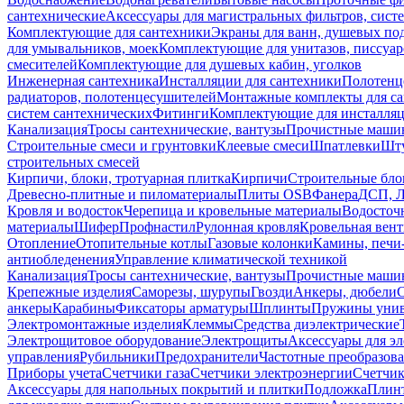
сантехнические
Аксессуары для магистральных фильтров, сист
Комплектующие для сантехники
Экраны для ванн, душевых по
для умывальников, моек
Комплектующие для унитазов, писсуар
смесителей
Комплектующие для душевых кабин, уголков
Инженерная сантехника
Инсталляции для сантехники
Полотенц
радиаторов, полотенцесушителей
Монтажные комплекты для с
систем сантехнических
Фитинги
Комплектующие для инсталля
Канализация
Тросы сантехнические, вантузы
Прочистные маши
Строительные смеси и грунтовки
Клеевые смеси
Шпатлевки
Шту
строительных смесей
Кирпичи, блоки, тротуарная плитка
Кирпичи
Строительные бло
Древесно-плитные и пиломатериалы
Плиты OSB
Фанера
ДСП, 
Кровля и водосток
Черепица и кровельные материалы
Водосточ
материалы
Шифер
Профнастил
Рулонная кровля
Кровельная вен
Отопление
Отопительные котлы
Газовые колонки
Камины, печи
антиобледенения
Управление климатической техникой
Канализация
Тросы сантехнические, вантузы
Прочистные маши
Крепежные изделия
Саморезы, шурупы
Гвозди
Анкеры, дюбели
анкеры
Карабины
Фиксаторы арматуры
Шплинты
Пружины унив
Электромонтажные изделия
Клеммы
Средства диэлектрические
Электрощитовое оборудование
Электрощиты
Аксессуары для э
управления
Рубильники
Предохранители
Частотные преобразов
Приборы учета
Счетчики газа
Счетчики электроэнергии
Счетчи
Аксессуары для напольных покрытий и плитки
Подложка
Плинт