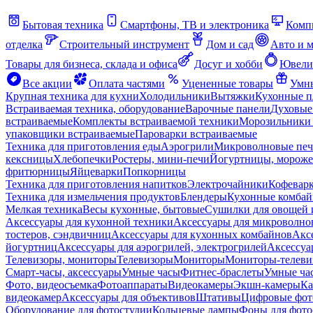
Бытовая техника
Смартфоны, ТВ и электроника
Комп
отделка
Строительный инструмент
Дом и сад
Авто и 
Товары для бизнеса, склада и офиса
Досуг и хобби
Ювели
Все акции
Оплата частями
Уцененные товары
Умны
Крупная техника для кухни
Холодильники
Вытяжки
Кухонные 
Встраиваемая техника, оборудование
Варочные панели
Духовые
встраиваемые
Комплекты встраиваемой техники
Морозильники 
упаковщики встраиваемые
Пароварки встраиваемые
Техника для приготовления еды
Аэрогрили
Микроволновые пе
кексницы
Хлебопечки
Ростеры, мини-печи
Йогуртницы, морож
фритюрницы
Яйцеварки
Попкорницы
Техника для приготовления напитков
Электрочайники
Кофевар
Техника для измельчения продуктов
Блендеры
Кухонные комбай
Мелкая техника
Весы кухонные, бытовые
Сушилки для овощей 
Аксессуары для кухонной техники
Аксессуары для микроволно
тостеров, сэндвичниц
Аксессуары для кухонных комбайнов
Акс
йогуртниц
Аксессуары для аэрогрилей, электрогрилей
Аксессуа
Телевизоры, мониторы
Телевизоры
Мониторы
Мониторы-телеви
Смарт-часы, аксессуары
Умные часы
Фитнес-браслеты
Умные ча
Фото, видеосъемка
Фотоаппараты
Видеокамеры
Экшн-камеры
Ка
видеокамер
Аксессуары для объективов
Штативы
Цифровые фот
Оборудование для фотостудии
Кольцевые лампы
Фоны для фото