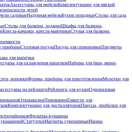
ваток
Аксессуары для мебели
Комплектующие для мягкой
безопасности детей
чели садовые
Надувная мебель
Кухни походные
Столы для сада
вые
Столы для балкона, лоджии
Шкафы для балкона,
ии
Кресла-качалки, кресла-маятники
Стулья для балкона,
роемкости
е приборы
Столовая посуда
Посуда для сервировки
Предметы
укава для выпечки
ссуары для охлаждения напитков
Наборы для бара, мини-
сита, воронки
Формы, приборы для приготовления
Молотки для
аксессуары на рейлинги
Рейлинги для кухни
Одноразовая
вирования
Открывалки
Пивоварни
Емкости для
тков
Комплектующие для дистилляторов
Прессы, дробилки для
лектрочайников
Фильтры-кувшины
я украшений
Статуэтки
Магниты сувенирные
Иконы
ля проточных фильтров
Магистральные фильтры, системы