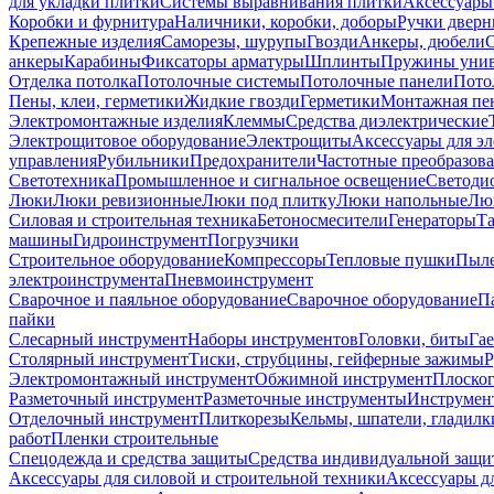
для укладки плитки
Системы выравнивания плитки
Аксессуары
Коробки и фурнитура
Наличники, коробки, доборы
Ручки дверн
Крепежные изделия
Саморезы, шурупы
Гвозди
Анкеры, дюбели
анкеры
Карабины
Фиксаторы арматуры
Шплинты
Пружины унив
Отделка потолка
Потолочные системы
Потолочные панели
Пото
Пены, клеи, герметики
Жидкие гвозди
Герметики
Монтажная пе
Электромонтажные изделия
Клеммы
Средства диэлектрические
Электрощитовое оборудование
Электрощиты
Аксессуары для э
управления
Рубильники
Предохранители
Частотные преобразов
Светотехника
Промышленное и сигнальное освещение
Светоди
Люки
Люки ревизионные
Люки под плитку
Люки напольные
Люк
Силовая и строительная техника
Бетоносмесители
Генераторы
Та
машины
Гидроинструмент
Погрузчики
Строительное оборудование
Компрессоры
Тепловые пушки
Пыле
электроинструмента
Пневмоинструмент
Сварочное и паяльное оборудование
Сварочное оборудование
П
пайки
Слесарный инструмент
Наборы инструментов
Головки, биты
Га
Столярный инструмент
Тиски, струбцины, гейферные зажимы
Р
Электромонтажный инструмент
Обжимной инструмент
Плоског
Разметочный инструмент
Разметочные инструменты
Инструмент
Отделочный инструмент
Плиткорезы
Кельмы, шпатели, гладилк
работ
Пленки строительные
Спецодежда и средства защиты
Средства индивидуальной защ
Аксессуары для силовой и строительной техники
Аксессуары дл