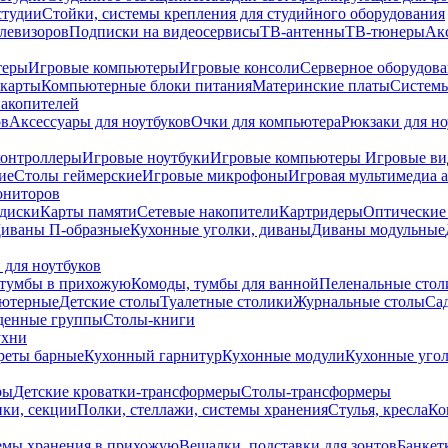
студии
Стойки, системы крепления для студийного оборудования
елевизоров
Подписки на видеосервисы
ТВ-антенны
ТВ-тюнеры
Ак
теры
Игровые компьютеры
Игровые консоли
Серверное оборудов
карты
Компьютерные блоки питания
Материнские платы
Системы
накопителей
ов
Аксессуары для ноутбуков
Очки для компьютера
Рюкзаки для но
контроллеры
Игровые ноутбуки
Игровые компьютеры
Игровые ви
ие
Столы геймерские
Игровые микрофоны
Игровая мультимедиа 
ониторов
диски
Карты памяти
Сетевые накопители
Картридеры
Оптические
иваны П-образные
Кухонные уголки, диваны
Диваны модульные
 для ноутбуков
тумбы в прихожую
Комоды, тумбы для ванной
Пеленальные стол
ьютерные
Детские столы
Туалетные столики
Журнальные столы
Са
денные группы
Столы-книги
ухни
уреты барные
Кухонный гарнитур
Кухонные модули
Кухонные угол
ры
Детские кроватки-трансформеры
Столы-трансформеры
ки, секции
Полки, стеллажи, системы хранения
Стулья, кресла
Ко
емы хранения в прихожую
Вешалки, подставки для зонтов
Банкет