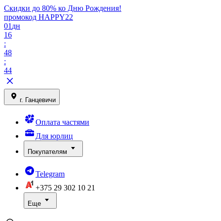
Скидки до 80% ко Дню Рождения!
промокод HAPPY22
01
дн
16
:
48
:
44
г. Ганцевичи
Оплата частями
Для юрлиц
Покупателям
Telegram
+375 29
302 10 21
Еще