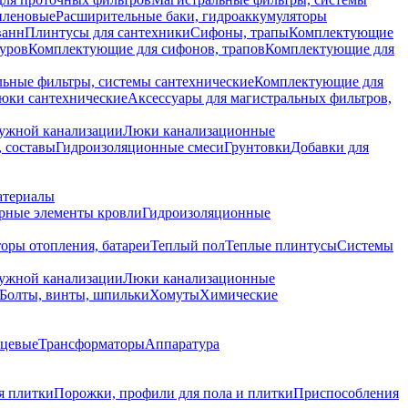
иленовые
Расширительные баки, гидроаккумуляторы
ванн
Плинтусы для сантехники
Сифоны, трапы
Комплектующие
уров
Комплектующие для сифонов, трапов
Комплектующие для
ьные фильтры, системы сантехнические
Комплектующие для
юки сантехнические
Аксессуары для магистральных фильтров,
ружной канализации
Люки канализационные
 составы
Гидроизоляционные смеси
Грунтовки
Добавки для
атериалы
рные элементы кровли
Гидроизоляционные
оры отопления, батареи
Теплый пол
Теплые плинтусы
Системы
ружной канализации
Люки канализационные
Болты, винты, шпильки
Хомуты
Химические
нцевые
Трансформаторы
Аппаратура
я плитки
Порожки, профили для пола и плитки
Приспособления