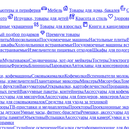
ьютеры и периферия
Мебель
Товары для дома, бакалея
С
мото
Игрушки, товары для детей
Красота и стиль
Здоров
рные украшения
Товары для взрослых
Книги и канцеляри
й подбор подарков
Премиум товары
плиты
Морозильники
Посудомоечные машины
Настольные плиты
 шкафы
Холодильники встраиваемые
Посудомоечные машины вс
встраиваемые
Измельчители пищевых отходов
Шкафы для подогр
чи
Мультиварки
Сэндвичницы, хот-дог мейкеры
Тостеры
Электрог
еницы
Фризеры
Блинницы
Пароварки
Автоклавы для консервиров
ки, кофемашины
Соковыжималки
Кофемолки
Вспениватели молок
ны, измельчители
Планетарные миксеры
Миксеры
Мясорубки
Лом
и фруктов
Вакууматоры
Открывалки, картофелечистки
Проращива
вых печей
Вакуумные пакеты, контейнеры
Аксессуары для кофе
ессуары для мясорубок
Аксессуары для блендеров, миксеров
Аксе
ры для соковыжималок
Средства для ухода за техникой
зоры
ТВ-приставки и медиаплееры
Проекторы
Проекционные эк
сы детские
Умные часы, фитнес-браслеты
Ремешки, аксессуары дл
рты памяти
Объективы
Вспышки
Аксессуары для камер
Сумки и ч
орамки
студии
Студийное освещение
Насадки светоформирующие для фо