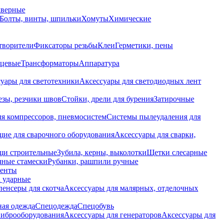
дверные
Болты, винты, шпильки
Хомуты
Химические
творители
Фиксаторы резьбы
Клеи
Герметики, пены
нцевые
Трансформаторы
Аппаратура
уары для светотехники
Аксессуары для светодиодных лент
езы, резчики швов
Стойки, дрели для бурения
Затирочные
ля компрессоров, пневмосистем
Системы пылеудаления для
ие для сварочного оборудования
Аксессуары для сварки,
щи строительные
Зубила, керны, выколотки
Щетки слесарные
чные стамески
Рубанки, рашпили ручные
енты
 ударные
енсеры для скотча
Аксессуары для малярных, отделочных
ная одежда
Спецодежда
Спецобувь
виброоборудования
Аксессуары для генераторов
Аксессуары для