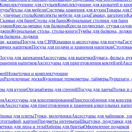
Комплектующие для стульев
Комплектующие для кроватей и кро
итура
Чехлы для мебели
Системы хранения для кухни
Товары для 
, уличные столы
Комплекты мебели для сада
Гамаки, шезлонги
Ка
Скамьи для бани
Столы для бани
Журнальные столики для бани
лоджии
Кресла-мешки для балкона
Кресла подвесные, стулья садо
оджии
Журнальные столы, столы-книги
Тумбы для балкона, лодж
я балкона, лоджии
ши, казаны
Посуда для СВЧ
Крышки и аксессуары для посуды
Гаст
орячих напитков
Посуда для подачи и хранения напитков
Столовы
Посуда для запекания
Аксессуары для выпечки
Бумага, фольга, р
хранения напитков
Аксессуары для приготовления коктейлей
Аксе
ожей
Ножеточки и комплектующие
ки
Разделочные доски
Кухонные термометры, таймеры
Дуршлаги, 
ры для кухни
Органайзеры для специй
Посуда для ланча
Полки и 
ия
Аксессуары для консервирования
Приспособления для консер
ков
Аксессуары для приготовления и хранения алкогольных напи
йники для плиты
Турки, молочники
Аксессуары для чайников, э
отографий, картин
Предметы интерьера
Шкатулки, подставки дл
етики для лица и тела
Наборы для бритья
Оформление подарков
льтры для воды
Фильтры-кувшины
Картриджи, комплектующие д