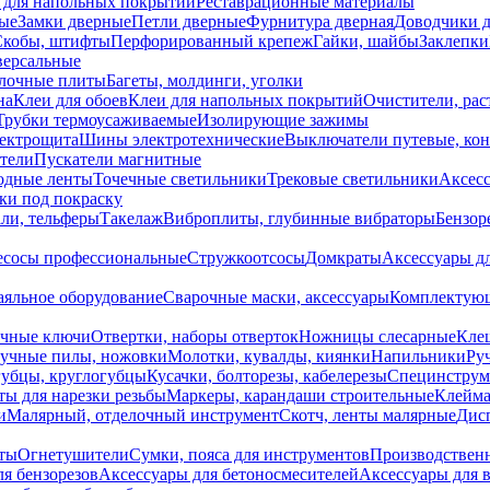
 для напольных покрытий
Реставрационные материалы
ые
Замки дверные
Петли дверные
Фурнитура дверная
Доводчики 
Скобы, штифты
Перфорированный крепеж
Гайки, шайбы
Заклепки
ерсальные
лочные плиты
Багеты, молдинги, уголки
на
Клеи для обоев
Клеи для напольных покрытий
Очистители, рас
Трубки термоусаживаемые
Изолирующие зажимы
лектрощита
Шины электротехнические
Выключатели путевые, ко
атели
Пускатели магнитные
одные ленты
Точечные светильники
Трековые светильники
Аксесс
и под покраску
ли, тельферы
Такелаж
Виброплиты, глубинные вибраторы
Бензор
сосы профессиональные
Стружкоотсосы
Домкраты
Аксессуары д
аяльное оборудование
Сварочные маски, аксессуары
Комплектующ
ечные ключи
Отвертки, наборы отверток
Ножницы слесарные
Кле
учные пилы, ножовки
Молотки, кувалды, киянки
Напильники
Ру
убцы, круглогубцы
Кусачки, болторезы, кабелерезы
Специнструм
ы для нарезки резьбы
Маркеры, карандаши строительные
Клейма
и
Малярный, отделочный инструмент
Скотч, ленты малярные
Дисп
иты
Огнетушители
Сумки, пояса для инструментов
Производствен
я бензорезов
Аксессуары для бетоносмесителей
Аксессуары для 