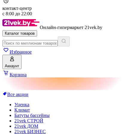
контакт-центр
с
8:00
до
22:00
Онлайн-гипермаркет 21vek.by
Каталог товаров
Избранное
Аккаунт
Корзина
Все акции
Уценка
Климат
Батуты бассейны
21vek СТРОЙ
21vek ДОМ
21vek БИЗНЕС