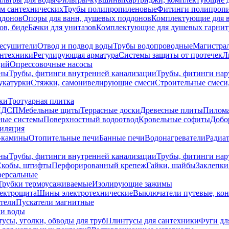
ем сантехнических
Трубы полипропиленовые
Фитинги полипроп
ддонов
Опоры для ванн, душевых поддонов
Комплектующие для 
ов, биде
Бачки для унитазов
Комплектующие для душевых гарнит
есушители
Отвод и подвод воды
Трубы водопроводные
Магистрал
антехники
Регулирующая арматура
Системы защиты от протечек
Л
ций
Опрессовочные насосы
ны
Трубы, фитинги внутренней канализации
Трубы, фитинги на
катурки
Стяжки, самонивелирующие смеси
Строительные смеси,
ки
Тротуарная плитка
ЛДСП
Мебельные щиты
Террасные доски
Древесные плиты
Пилом
ные системы
Поверхностный водоотвод
Кровельные софиты
Добо
тиляция
-камины
Отопительные печи
Банные печи
Водонагреватели
Радиат
ны
Трубы, фитинги внутренней канализации
Трубы, фитинги на
Скобы, штифты
Перфорированный крепеж
Гайки, шайбы
Заклепки
ерсальные
Трубки термоусаживаемые
Изолирующие зажимы
лектрощита
Шины электротехнические
Выключатели путевые, ко
атели
Пускатели магнитные
ки воды
усы, уголки, обводы для труб
Плинтусы для сантехники
Фуги дл