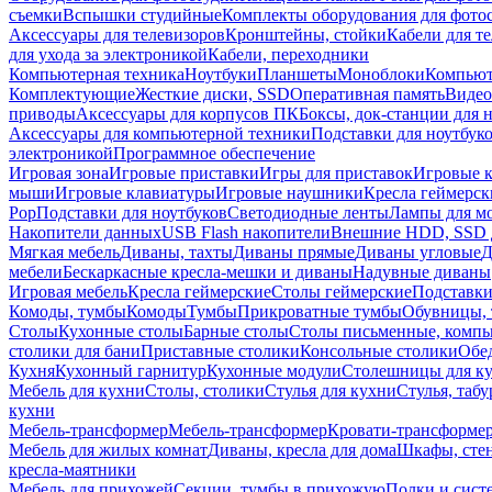
съемки
Вспышки студийные
Комплекты оборудования для фото
Аксессуары для телевизоров
Кронштейны, стойки
Кабели для т
для ухода за электроникой
Кабели, переходники
Компьютерная техника
Ноутбуки
Планшеты
Моноблоки
Компью
Комплектующие
Жесткие диски, SSD
Оперативная память
Видео
приводы
Аксессуары для корпусов ПК
Боксы, док-станции для 
Аксессуары для компьютерной техники
Подставки для ноутбук
электроникой
Программное обеспечение
Игровая зона
Игровые приставки
Игры для приставок
Игровые 
мыши
Игровые клавиатуры
Игровые наушники
Кресла геймерск
Pop
Подставки для ноутбуков
Светодиодные ленты
Лампы для м
Накопители данных
USB Flash накопители
Внешние HDD, SSD 
Мягкая мебель
Диваны, тахты
Диваны прямые
Диваны угловые
Д
мебели
Бескаркасные кресла-мешки и диваны
Надувные диваны
Игровая мебель
Кресла геймерские
Столы геймерские
Подставки
Комоды, тумбы
Комоды
Тумбы
Прикроватные тумбы
Обувницы, 
Столы
Кухонные столы
Барные столы
Столы письменные, комп
столики для бани
Приставные столики
Консольные столики
Обе
Кухня
Кухонный гарнитур
Кухонные модули
Столешницы для к
Мебель для кухни
Столы, столики
Стулья для кухни
Стулья, таб
кухни
Мебель-трансформер
Мебель-трансформер
Кровати-трансформе
Мебель для жилых комнат
Диваны, кресла для дома
Шкафы, стен
кресла-маятники
Мебель для прихожей
Секции, тумбы в прихожую
Полки и сист