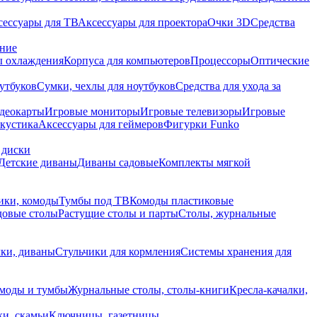
сессуары для ТВ
Аксессуары для проектора
Очки 3D
Средства
ание
 охлаждения
Корпуса для компьютеров
Процессоры
Оптические
утбуков
Сумки, чехлы для ноутбуков
Средства для ухода за
деокарты
Игровые мониторы
Игровые телевизоры
Игровые
акустика
Аксессуары для геймеров
Фигурки Funko
 диски
Детские диваны
Диваны садовые
Комплекты мягкой
ики, комоды
Тумбы под ТВ
Комоды пластиковые
довые столы
Растущие столы и парты
Столы, журнальные
ки, диваны
Стульчики для кормления
Системы хранения для
моды и тумбы
Журнальные столы, столы-книги
Кресла-качалки,
ки, скамьи
Ключницы, газетницы