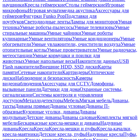
наушники
Кресла геймерские
Столы геймерские
Игровые
микрофоны
Игровая мультимедиа акустика
Аксессуары для
геймеров
Фигурки Funko Pop
Подставки для
ноутбуков
Светодиодные ленты
Лампы для мониторов
Умная
техника
Умные роботы-пылесосы
Умные телевизоры
Умные
стиральные машины
Умные чайники
Умные роботы
кулинарные
Умные вентиляторы
Умные кондиционеры
Умные
обогреватели
Умные увлажнители, очистители воздуха
Умные
отопительные котлы
Умные проветриватели
Умные радиочасы,
метеостанции
Умные кормушки и поилки для
животных
Умные напольные весы
Накопители данных
USB
Flash накопители
Внешние HDD, SSD диски
Карты
памяти
Сетевые накопители
Картридеры
Оптические
диски
Наблюдение и безопасность
Камеры
видеонаблюдения
Аксессуары для CCTV
Домофоны,
вызывные панели
Датчики для дома
Охранные системы,
сигнализации
Системы контроля и управления
доступом
Металлодетекторы
Мебель
Мягкая мебель
Диваны,
тахты
Диваны прямые
Диваны угловые
Диваны П-
образные
Кухонные уголки, диваны
Диваны
модульные
Детские диваны
Диваны садовые
Комплекты мягкой
мебели
Бескаркасные кресла-мешки и диваны
Надувные
диваны
Кресла
Кресла
Кресла-мешки и пуфы
Кресла-качалки,
кресла-маятники
Детские кресла, пуфы
Надувные кресла
Пуфы,
оттоманки
Кресла-кровати
Игровая мебель
Кресла