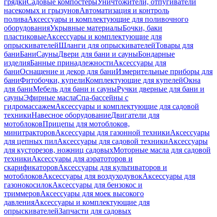
грядки
Садовые компостеры
Уничтожители, отпугиватели
насекомых и грызунов
Автоматизация и контроль
полива
Аксессуары и комплектующие для поливочного
оборудования
Укрывные материалы
Бочки, баки
пластиковые
Аксессуары и комплектующие для
опрыскивателей
Шланги для опрыскивателей
Товары для
бани
Бани
Сауны
Двери для бани и сауны
Бондарные
изделия
Банные принадлежности
Аксессуары для
бани
Оснащение и декор для бани
Измерительные приборы для
бани
Фитобочки, купели
Комплектующие для купелей
Окна
для бани
Мебель для бани и сауны
Ручки дверные для бани и
сауны
Эфирные масла
Спа-бассейны с
гидромассажем
Аксессуары и комплектующие для садовой
техники
Навесное оборудование
Двигатели для
мотоблоков
Прицепы для мотоблоков,
минитракторов
Аксессуары для газонной техники
Аксессуары
для цепных пил
Аксессуары для садовой техники
Аксессуары
для кусторезов, ножниц садовых
Моторные масла для садовой
техники
Аксессуары для аэратоторов и
скарификаторов
Аксессуары для культиваторов и
мотоблоков
Аксессуары для воздуходувок
Аксессуары для
газонокосилок
Аксессуары для бензокос и
триммеров
Аксессуары для моек высокого
давления
Аксессуары и комплектующие для
опрыскивателей
Запчасти для садовых