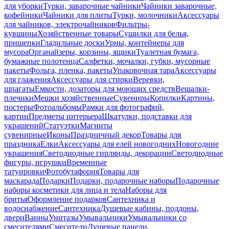
для уборки
Турки, заварочные чайники
Чайники заварочные,
кофейники
Чайники для плиты
Турки, молочники
Аксессуары
для чайников, электрочайников
Фильтры-
кувшины
Хозяйственные товары
Сушилки для белья,
прищепки
Гладильные доски
Урны, контейнеры для
мусора
Органайзеры, корзины, ящики
Туалетная бумага,
бумажные полотенца
Салфетки, мочалки, губки, мусорные
пакеты
Фольга, пленка, пакеты
Упаковочная тара
Аксессуары
для глажения
Аксессуары для стирки
Веревки,
шпагаты
Емкости, дозаторы для моющих средств
Вешалки-
плечики
Мешки хозяйственные
Сувениры
Копилки
Картины,
постеры
Фотоальбомы
Рамки для фотографий,
картин
Предметы интерьера
Шкатулки, подставки для
украшений
Статуэтки
Магниты
сувенирные
Иконы
Праздничный декор
Товары для
праздника
Елки
Аксессуары для елей новогодних
Новогодние
украшения
Светодиодные гирлянды, декорации
Светодиодные
фигуры, игрушки
Временные
татуировки
Фотобутафория
Товары для
маскарада
Подарки
Подарки, подарочные наборы
Подарочные
наборы косметики для лица и тела
Наборы для
бритья
Оформление подарков
Сантехника и
водоснабжение
Сантехника
Душевые кабины, поддоны,
двери
Ванны
Унитазы
Умывальники
Умывальники со
смесителями
Смесители
Душевые панели,