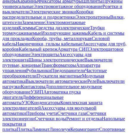
анкеры
Карабины
Фиксаторы арматуры
Шплинты
Пружины
универсальные
Электромонтажное оборудование
Розетки и
выключатели
Электрические звонки
Коробки
распределительные и подрозетники
Электропатроны
Вилки,
штепсели
Заземление
Электромонтажные
изделия
Клеммы
Средства диэлектрические
Трубки
термоусаживаемые
Изолирующие зажимы
Кабель и системы
для прокладки
Короба, трубы, металлорукав
Силовой
кабель
Наконечники, гильзы кабельные
Аксессуары для труб,
коробов
Кабельный крепеж
Арматура СИП
Электрощитовое
оборудование
Электрощиты
Аксессуары для
электрощита
Шины электротехнические
Выключатели
путевые, концевые
Трансформаторы
Аппаратура
управления
Рубильники
Предохранители
Частотные
преобразователи
Пускатели магнитные
Модульная
автоматика
Выключатели автоматические
Реле
Выключатели
нагрузки
Контакторы
Дополнительное модульное
оборудование
УЗИП
Автоматика пуска
двигателя
Дифференциальные
автоматы
УЗО
Конденсаторы
Комплексная защита
электродвигателей
Аксессуары для модульной
автоматики
Приборы учета
Счетчики газа
Счетчики
электроэнергии
Счетчики воды
Ремонт и отделка
Напольные
покрытия и
плитка
Плитка
Ламинат
Линолеум
Керамогранит
Спортивные