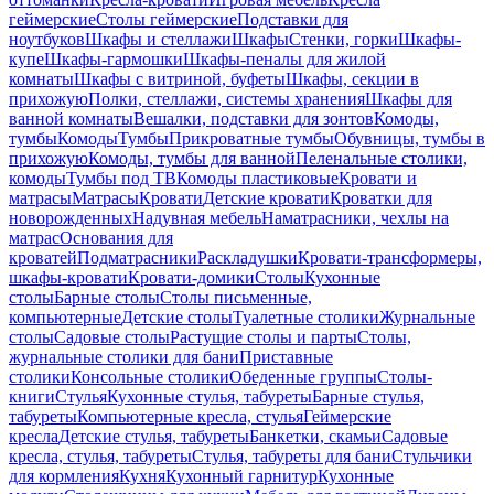
геймерские
Столы геймерские
Подставки для
ноутбуков
Шкафы и стеллажи
Шкафы
Стенки, горки
Шкафы-
купе
Шкафы-гармошки
Шкафы-пеналы для жилой
комнаты
Шкафы с витриной, буфеты
Шкафы, секции в
прихожую
Полки, стеллажи, системы хранения
Шкафы для
ванной комнаты
Вешалки, подставки для зонтов
Комоды,
тумбы
Комоды
Тумбы
Прикроватные тумбы
Обувницы, тумбы в
прихожую
Комоды, тумбы для ванной
Пеленальные столики,
комоды
Тумбы под ТВ
Комоды пластиковые
Кровати и
матрасы
Матрасы
Кровати
Детские кровати
Кроватки для
новорожденных
Надувная мебель
Наматрасники, чехлы на
матрас
Основания для
кроватей
Подматрасники
Раскладушки
Кровати-трансформеры,
шкафы-кровати
Кровати-домики
Столы
Кухонные
столы
Барные столы
Столы письменные,
компьютерные
Детские столы
Туалетные столики
Журнальные
столы
Садовые столы
Растущие столы и парты
Столы,
журнальные столики для бани
Приставные
столики
Консольные столики
Обеденные группы
Столы-
книги
Стулья
Кухонные стулья, табуреты
Барные стулья,
табуреты
Компьютерные кресла, стулья
Геймерские
кресла
Детские стулья, табуреты
Банкетки, скамьи
Садовые
кресла, стулья, табуреты
Стулья, табуреты для бани
Стульчики
для кормления
Кухня
Кухонный гарнитур
Кухонные