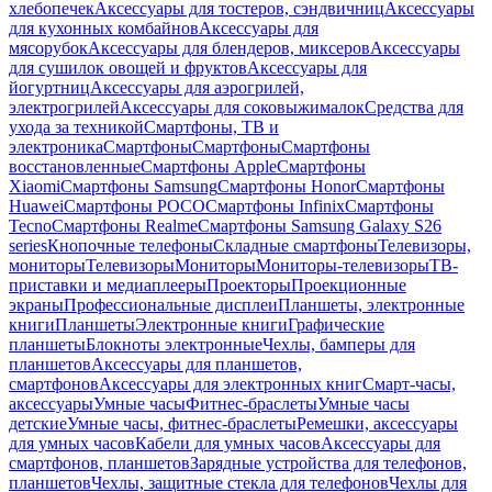
хлебопечек
Аксессуары для тостеров, сэндвичниц
Аксессуары
для кухонных комбайнов
Аксессуары для
мясорубок
Аксессуары для блендеров, миксеров
Аксессуары
для сушилок овощей и фруктов
Аксессуары для
йогуртниц
Аксессуары для аэрогрилей,
электрогрилей
Аксессуары для соковыжималок
Средства для
ухода за техникой
Смартфоны, ТВ и
электроника
Смартфоны
Смартфоны
Смартфоны
восстановленные
Смартфоны Apple
Смартфоны
Xiaomi
Смартфоны Samsung
Смартфоны Honor
Смартфоны
Huawei
Смартфоны POCO
Смартфоны Infinix
Смартфоны
Tecno
Смартфоны Realme
Смартфоны Samsung Galaxy S26
series
Кнопочные телефоны
Складные смартфоны
Телевизоры,
мониторы
Телевизоры
Мониторы
Мониторы-телевизоры
ТВ-
приставки и медиаплееры
Проекторы
Проекционные
экраны
Профессиональные дисплеи
Планшеты, электронные
книги
Планшеты
Электронные книги
Графические
планшеты
Блокноты электронные
Чехлы, бамперы для
планшетов
Аксессуары для планшетов,
смартфонов
Аксессуары для электронных книг
Смарт-часы,
аксессуары
Умные часы
Фитнес-браслеты
Умные часы
детские
Умные часы, фитнес-браслеты
Ремешки, аксессуары
для умных часов
Кабели для умных часов
Аксессуары для
смартфонов, планшетов
Зарядные устройства для телефонов,
планшетов
Чехлы, защитные стекла для телефонов
Чехлы для