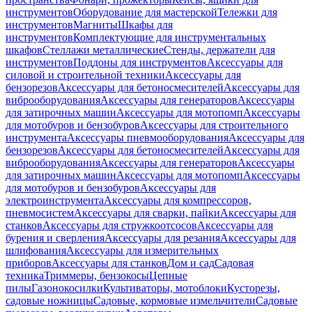
инструментов
Оборудование для мастерской
Тележки для
инструментов
Магниты
Шкафы для
инструментов
Комплектующие для инструментальных
шкафов
Стеллажи металлические
Стенды, держатели для
инструментов
Поддоны для инструментов
Аксессуары для
силовой и строительной техники
Аксессуары для
бензорезов
Аксессуары для бетоносмесителей
Аксессуары для
виброоборудования
Аксессуары для генераторов
Аксессуары
для затирочных машин
Аксессуары для мотопомп
Аксессуары
для мотобуров и бензобуров
Аксессуары для строительного
инструмента
Аксессуары пневмооборудования
Аксессуары для
бензорезов
Аксессуары для бетоносмесителей
Аксессуары для
виброоборудования
Аксессуары для генераторов
Аксессуары
для затирочных машин
Аксессуары для мотопомп
Аксессуары
для мотобуров и бензобуров
Аксессуары для
электроинструмента
Аксессуары для компрессоров,
пневмосистем
Аксессуары для сварки, пайки
Аксессуары для
станков
Аксессуары для стружкоотсосов
Аксессуары для
бурения и сверления
Аксессуары для резания
Аксессуары для
шлифования
Аксессуары для измерительных
приборов
Аксессуары для станков
Дом и сад
Садовая
техника
Триммеры, бензокосы
Цепные
пилы
Газонокосилки
Культиваторы, мотоблоки
Кусторезы,
садовые ножницы
Садовые, кормовые измельчители
Садовые