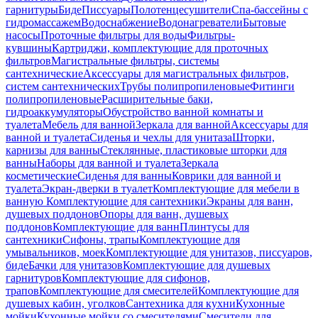
гарнитуры
Биде
Писсуары
Полотенцесушители
Спа-бассейны с
гидромассажем
Водоснабжение
Водонагреватели
Бытовые
насосы
Проточные фильтры для воды
Фильтры-
кувшины
Картриджи, комплектующие для проточных
фильтров
Магистральные фильтры, системы
сантехнические
Аксессуары для магистральных фильтров,
систем сантехнических
Трубы полипропиленовые
Фитинги
полипропиленовые
Расширительные баки,
гидроаккумуляторы
Обустройство ванной комнаты и
туалета
Мебель для ванной
Зеркала для ванной
Аксессуары для
ванной и туалета
Сиденья и чехлы для унитаза
Шторки,
карнизы для ванны
Стеклянные, пластиковые шторки для
ванны
Наборы для ванной и туалета
Зеркала
косметические
Сиденья для ванны
Коврики для ванной и
туалета
Экран-дверки в туалет
Комплектующие для мебели в
ванную
Комплектующие для сантехники
Экраны для ванн,
душевых поддонов
Опоры для ванн, душевых
поддонов
Комплектующие для ванн
Плинтусы для
сантехники
Сифоны, трапы
Комплектующие для
умывальников, моек
Комплектующие для унитазов, писсуаров,
биде
Бачки для унитазов
Комплектующие для душевых
гарнитуров
Комплектующие для сифонов,
трапов
Комплектующие для смесителей
Комплектующие для
душевых кабин, уголков
Сантехника для кухни
Кухонные
мойки
Кухонные мойки со смесителями
Смесители для