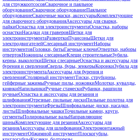
для стружкоотсосов
Сварочное и паяльное
оборудование
Сварочное оборудование
Паяльное
оборудование
Сварочные маски, аксессуары
Комплектующие
для сварочного оборудования
Аксессуары для сварки,
пайки
Оснастка для электроинструмента
Оснастка, наборы
оснастки
Насадки для граверов
Щетки для
электроинструмента
Развертки
Пуансоны
Щетки для
электродвигателей
Слесарный инструмент
Наборы
инструментов
Головки, биты
Гаечные ключи
Отвертки, наборы
отверток
Ножницы слесарные
Клещи строительные
Зубила,
керны, выколотки
Щетки слесарные
Оснастка и аксессуары для
бурения и сверления
Сверла, буры, зенкеры
Коронки
Зубила для
электроинструмента
Аксессуары для бурения и
сверления
Столярный инструмент
Тиски, струбцины,
гейферные зажимы
Ручные пилы, ножовки
Молотки, кувалды,
киянки
Напильники
Ручные стамески
Рубанки, рашпили
ручные
Оснастка и аксессуары для резания и
шлифования
Отрезные, пильные диски
Пильные полотна для
электроинструмента
Фрезы
Шлифовальные диски, насадки,
листы
Шлифовальные чашки
Точильные камни, круги,
сегменты
Полировальные валы
Направляющие
шины
Комплектующие для резания
Аксессуары для
резания
Аксессуары для шлифования
Электромонтажный
инструмент
Обжимной инструмент
Плоскогубцы,
круглогубцы
Кусачки, болторезы,