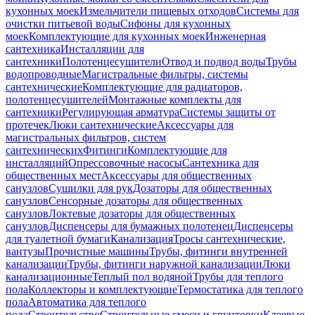
кухонных моек
Измельчители пищевых отходов
Системы для
очистки питьевой воды
Сифоны для кухонных
моек
Комплектующие для кухонных моек
Инженерная
сантехника
Инсталляции для
сантехники
Полотенцесушители
Отвод и подвод воды
Трубы
водопроводные
Магистральные фильтры, системы
сантехнические
Комплектующие для радиаторов,
полотенцесушителей
Монтажные комплекты для
сантехники
Регулирующая арматура
Системы защиты от
протечек
Люки сантехнические
Аксессуары для
магистральных фильтров, систем
сантехнических
Фитинги
Комплектующие для
инсталляций
Опрессовочные насосы
Сантехника для
общественных мест
Аксессуары для общественных
санузлов
Сушилки для рук
Дозаторы для общественных
санузлов
Сенсорные дозаторы для общественных
санузлов
Локтевые дозаторы для общественных
санузлов
Диспенсеры для бумажных полотенец
Диспенсеры
для туалетной бумаги
Канализация
Тросы сантехнические,
вантузы
Прочистные машины
Трубы, фитинги внутренней
канализации
Трубы, фитинги наружной канализации
Люки
канализационные
Теплый пол водяной
Трубы для теплого
пола
Коллекторы и комплектующие
Термостатика для теплого
пола
Автоматика для теплого
пола
Строительство
Строительные смеси и грунтовки
Клеевые