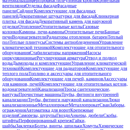
материалы
Шифер
Профнастил
Рулонная кровля
Кровельная
вентиляция
Отделка фасада
Фасадные
панели
Сайдинг
Комплектующие для фасадных
панелей
Декоративные штукатурки для фасада
Клинкерная
плитка для фасада
Декоративный камень для наружной
отделки
Отопление
Отопительные котлы
Газовые
колонки
Камины, печи-камины
Отопительные печи
Банные
печи
Водонагреватели
Радиаторы отопления, батареи
Теплый
пол
Теплые плинтусы
Системы антиобледенения
Управление
климатической техникой
Комплектующие для отопительного
оборудования
Стабилизаторы напряжения
Насосы
циркуляционные
Регулирующая арматура
Отвод и подвод
воды
Дымоходы и комплектующие
Управление климатической
техникой
Комплектующие для радиаторов
Комплектующие для
теплого пола
Топливо и аксессуары для отопительного
оборудования
Комплектующие для печей, каминов
Аксессуары
для каминов, печей
Комплектующие для отопительных котлов,
водонагревателей
Канализация
Тросы сантехнические,
вантузы
Прочистные машины
Трубы, фитинги внутренней
канализации
Трубы, фитинги наружной канализации
Люки
канализационные
Металлопрокат
Металлопрокат
Сваи
Заборы,
ограждения
Автоматика для ворот
Крепежные
изделия
Саморезы, шурупы
Гвозди
Анкеры, дюбели
Скобы,
штифты
Перфорированный крепеж
Гайки,
шайбы
Заклепки
Болты, винты, шпильки
Хомуты
Химические