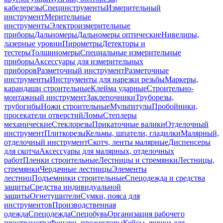
кабелерезы
Специнструменты
Измерительный
инструмент
Мерительные
инструменты
Электроизмерительные
приборы
Дальномеры
Дальномеры оптические
Нивелиры,
лазерные уровни
Пирометры
Детекторы и
тестеры
Толщиномеры
Специальные измерительные
приборы
Аксессуары для измерительных
приборов
Разметочный инструмент
Разметочные
инструменты
Инструменты для нарезки резьбы
Маркеры,
карандаши строительные
Клейма ударные
Строительно-
монтажный инструмент
Заклепочники
Труборезы,
трубогибы
Ножи строительные
Мультитулы
Пробойники,
просекатели отверстий
Ломы
Степлеры
механические
Стеклорезы
Прикаточные валики
Отделочный
инструмент
Плиткорезы
Кельмы, шпатели, гладилки
Малярный,
отделочный инструмент
Скотч, ленты малярные
Диспенсеры
для скотча
Аксессуары для малярных, отделочных
работ
Пленки строительные
Лестницы и стремянки
Лестницы,
стремянки
Чердачные лестницы
Элементы
лестниц
Подъемники строительные
Спецодежда и средства
защиты
Средства индивидуальной
защиты
Огнетушители
Сумки, пояса для
инструментов
Производственная
одежда
Спецодежда
Спецобувь
Организация рабочего
пространства
Фонари, прожекторы
Кейсы, ящики для