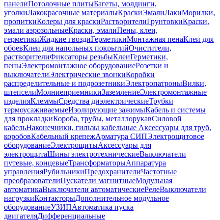
панели
Потолочные плиты
Багеты, молдинги,
уголки
Лакокрасочные материалы
Краски
Эмали
Лаки
Морилки,
пропитки
Колеры для краски
Растворители
Грунтовки
Краски,
эмали аэрозольные
Краски, эмали
Пены, клеи,
герметики
Жидкие гвозди
Герметики
Монтажная пена
Клеи для
обоев
Клеи для напольных покрытий
Очистители,
растворители
Фиксаторы резьбы
Клеи
Герметики,
пены
Электромонтажное оборудование
Розетки и
выключатели
Электрические звонки
Коробки
распределительные и подрозетники
Электропатроны
Вилки,
штепсели
Молниеприемники
Заземление
Электромонтажные
изделия
Клеммы
Средства диэлектрические
Трубки
термоусаживаемые
Изолирующие зажимы
Кабель и системы
для прокладки
Короба, трубы, металлорукав
Силовой
кабель
Наконечники, гильзы кабельные
Аксессуары для труб,
коробов
Кабельный крепеж
Арматура СИП
Электрощитовое
оборудование
Электрощиты
Аксессуары для
электрощита
Шины электротехнические
Выключатели
путевые, концевые
Трансформаторы
Аппаратура
управления
Рубильники
Предохранители
Частотные
преобразователи
Пускатели магнитные
Модульная
автоматика
Выключатели автоматические
Реле
Выключатели
нагрузки
Контакторы
Дополнительное модульное
оборудование
УЗИП
Автоматика пуска
двигателя
Дифференциальные