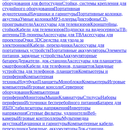
оборудования для фотостудии
Стойки, системы крепления для
студийного оборудования
Портативная
аудиотехника
Наушники и гарнитуры
Портативные колонки,
акустика
Умные колонки
MP3-плееры
Диктофоны
CD-
проигрыватели
Аксессуары для телевизоров
Кронштейны,
стойки
Кабели для телевизоров
Подписки на видеосервисы
ТВ-
антенны
ТВ-тюнеры
Аксессуары для ТВ
Аксессуары для
проектора
Очки 3D
Средства для ухода за
электроникой
Кабели, переходники
Аксессуары для
портативных устройств
Портативные аккумуляторы
Элементы
питания, зарядные устройства
Аккумуляторные
батареи
Держатели, док-станции
Аксессуары для планшетов,
смартфонов
Кабели для телефонов, планшетов
Зарядные
устройства для телефонов, планшетов
Компьютеры и
периферия
Компьютерная
техника
Ноутбуки
Планшеты
Моноблоки
Компьютеры
Игровые
компьютеры
Игровые консоли
Серверное
оборудование
Компьютерная
периферия
Мониторы
Мыши
Клавиатуры
Стилусы
Наборы
периферии
Источники бесперебойного питания
Батареи для
ИБП
Стабилизаторы напряжения
Инверторы
напряжения
Сетевые фильтры, удлинители
Веб-
камеры
Игровые контроллеры
Мультимедиа
акустика
Наушники и гарнитуры
Компьютерные кабели,
переходники
Зарядные, аккумуляторы
Док-станции,