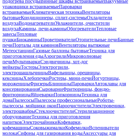
подогрева посуды
Винные шкафы встраиваемые
Вакуумные
упаковщики встраиваемые
Пароварки
встраиваемые
Климатическая техника
Вентиляторы
бытовые
Кондиционеры, сплит-системы
Охладители
воздуха
Водонагреватели
Увлажнители, очистители
воздуха
Камины, печи-камины
Обогреватели
Тепловые
завесы
Тепловые
пушки
Биокамины
Проветриватели
Отопительные печи
Банные
печи
Порталы для каминов
Вентиляторы вытяжные
Метеостанции
Газовые баллоны бытовые
Техника для
приготовления еды
Аэрогрили
Микроволновые
печи
Мультиварки
Сэндвичницы, хот-дог
мейкеры
Тостеры
Электрогрили,
электрошашлычницы
Вафельницы, орешницы,
кексницы
Хлебопечки
Ростеры, мини-печи
Йогуртницы,
мороженицы
Фризеры
Блинницы
Пароварки
Автоклавы для
консервирования
Сыроварни
Фритюрницы, фондю-
фритюрницы
Яйцеварки
Попкорницы
Техника для
дома
Пылесосы
Пылесосы профессиональные
Роботы-
пылесосы, мойщики окон
Пароочистители
Электровеники,
электрошвабры
Стеклоочистители
Стерилизационное
оборудование
Техника для приготовления
напитков
Электрочайники
Кофеварки,
кофемашины
Соковыжималки
Кофемолки
Вспениватели
молока
Сифоны для газирования воды
Аксессуары для