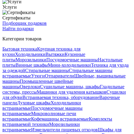
Услуги
Сертификаты
Подборщик подарков
Найти подарки
Категории товаров
Бытовая техника
Крупная техника для
кухни
Холодильники
Вытяжки
Кухонные
плиты
Морозильники
Посудомоечные машины
Настольные
плиты
Винные шкафы
Мини-холодильники
Техника для ухода
за одеждой
Стиральные машины
Стиральные машины
встраиваемые
Утюги
Отпариватели
Швейные, вышивальные
машины
Промышленные швейные
машины
Оверлоки
Сушильные машины, шкафы
Гладильные
системы, прессы
Машинки для удаления катышков
Сушилки
для обуви
Встраиваемая техника, оборудование
Варочные
панели
Духовые шкафы
Холодильники
встраиваемые
Посудомоечные машины
встраиваемые
Микроволновые печи
встраиваемые
Кофемашины встраиваемые
Комплекты
встраиваемой техники
Морозильники
встраиваемые
Измельчители пищевых отходов
Шкафы для