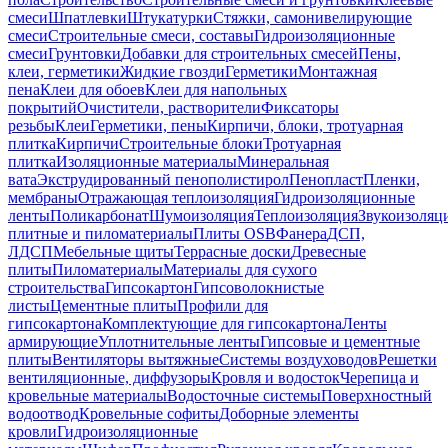
смеси
Шпатлевки
Штукатурки
Стяжки, самонивелирующие
смеси
Строительные смеси, составы
Гидроизоляционные
смеси
Грунтовки
Добавки для строительных смесей
Пены,
клеи, герметики
Жидкие гвозди
Герметики
Монтажная
пена
Клеи для обоев
Клеи для напольных
покрытий
Очистители, растворители
Фиксаторы
резьбы
Клеи
Герметики, пены
Кирпичи, блоки, тротуарная
плитка
Кирпичи
Строительные блоки
Тротуарная
плитка
Изоляционные материалы
Минеральная
вата
Экструдированный пенополистирол
Пенопласт
Пленки,
мембраны
Отражающая теплоизоляция
Гидроизоляционные
ленты
Поликарбонат
Шумоизоляция
Теплоизоляция
Звукоизоляц
плитные и пиломатериалы
Плиты OSB
Фанера
ДСП,
ЛДСП
Мебельные щиты
Террасные доски
Древесные
плиты
Пиломатериалы
Материалы для сухого
строительства
Гипсокартон
Гипсоволокнистые
листы
Цементные плиты
Профили для
гипсокартона
Комплектующие для гипсокартона
Ленты
армирующие
Уплотнительные ленты
Гипсовые и цементные
плиты
Вентиляторы вытяжные
Системы воздуховодов
Решетки
вентиляционные, диффузоры
Кровля и водосток
Черепица и
кровельные материалы
Водосточные системы
Поверхностный
водоотвод
Кровельные софиты
Доборные элементы
кровли
Гидроизоляционные