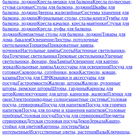
балкона, лоджии
Кресла-мешки для балкона
Кресла подвесные,
стулья садовые
Столы для балкона, лоджии
Шкафы для
балкона, лоджии
Дверцы жалюзийные
Системы хранения для
балкона, лоджии
Журнальные столы, столы-книги
Тумбы для
балкона, лоджии
Кресла-качалки, кресла-маятники
Стулья для
балкона, лоджии
Кресла, пуфы для балкона,
лоджии
Компактные столы для балкона, лоджии
Товары для
дома, бакалея
Освещение
Люстры, потолочные
светильники
Торшеры
Прикроватные лампы,
ночники
Настольные лампы
Споты
Настенные светильники,
бра
Точечные светильники
Трековые светильники
Уличные
светильники, фонари, бра
Лампы
Освещение для картин,
зеркал
Кольцевые лампы
Аксессуары для освещения
Посуда для
готовки
Сковороды, сотейники, воки
Кастрюли, ковши,
казаны
Посуда для СВЧ
Крышки и аксессуары для
посуды
Гастроемкости
Жалюзи, шторы
Жалюзи, рулонные
шторы, римские шторы
Шторы, гардины
Карнизы для
штор
Комплектующие для штор, карнизов, жалюзи
Пленки для
окон
Электроприводные солнцезащитные системы
Столовая
посуда, сервировка
Посуда для напитков
Посуда для горячих
напитков
Посуда для подачи и хранения напитков
Столовые
приборы
Столовая посуда
Посуда для сервировки
Предметы
сервировки
Детская столовая посуда
Декор
Зеркала
Кашпо,
стойки для цветов
Картины, постеры
Часы
интерьерные
Искусственные цветы, растения
Вазы
Ключницы,