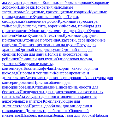
аксессуары для ковров
Коврики, наборы ковриков
Ковровые
дорожки
Циновки
Покрытия напольные
тафтинговые
Защитные, грязезащитные коврики
Кухонные
принадлежности
Кухонные приборы
Терки,
овощерезки
Разделочные доски
Кухонные термометры,
таймеры
Дуршлаги, сита, воронки
Формы, приборы для
приготовления
Молотки для мяса, тендерайзеры
Кухонные
мелочи
Миски
Кухонный текстиль
Кухонные фартуки,
прихватки
Кухонные полотенца
Скатерти, сервировочные
салфетки
Организация хранения на кухне
Посуда для
хранения
Органайзеры для кухни
Органайзеры для
специй
Посуда для ланча
Полки и аксессуары на
рейлинги
Рейлинги для кухни
Одноразовая посуда,
упаковка
Вакуумные пакеты,
контейнеры
Бакалея
Кофе
Чай
Цикорий, какао, горячий
шоколад
Сиропы и топпинги
Консервирование и
дистилляция
Автоклавы для консервирования
Аксессуары для
консервирования
Приспособления для
консервирования
Открывалки
Пивоварни
Емкости для
брожения
Ингредиенты для приготовления алкогольных
напитков
Аксессуары для приготовления и хранения
алкогольных напитков
Комплектующие для
дистилляторов
Прессы, дробилки для виноделия и
пивоварения
Дистилляторы бытовые
Уборочный
инвентарь
Швабры, насадки
Ведра, тазы для уборки
Наборы