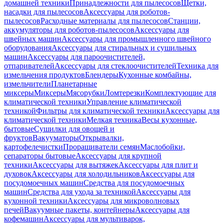
домашней техники
Принадлежности для пылесосов
Щетки,
насадки для пылесосов
Аксессуары для роботов-
пылесосов
Расходные материалы для пылесосов
Станции,
аккумуляторы для роботов-пылесосов
Аксессуары для
швейных машин
Аксессуары для промышленного швейного
оборудования
Аксессуары для стиральных и сушильных
машин
Аксессуары для пароочистителей,
отпаривателей
Аксессуары для стеклоочистителей
Техника для
измельчения продуктов
Блендеры
Кухонные комбайны,
измельчители
Планетарные
миксеры
Миксеры
Мясорубки
Ломтерезки
Комплектующие для
климатической техники
Управление климатической
техникой
Фильтры для климатической техники
Аксессуары для
климатической техники
Мелкая техника
Весы кухонные,
бытовые
Сушилки для овощей и
фруктов
Вакууматоры
Открывалки,
картофелечистки
Проращиватели семян
Маслобойки,
сепараторы бытовые
Аксессуары для крупной
техники
Аксессуары для вытяжек
Аксессуары для плит и
духовок
Аксессуары для холодильников
Аксессуары для
посудомоечных машин
Средства для посудомоечных
машин
Средства для ухода за техникой
Аксессуары для
кухонной техники
Аксессуары для микроволновых
печей
Вакуумные пакеты, контейнеры
Аксессуары для
кофемашин
Аксессуары для мультиварок,