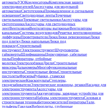
автоматы
УЗО
Конденсаторы
Комплексная защита
электродвигателей
Аксессуары для модульной
автоматики
Светотехника
Промышленное и сигнальное
освещение
Светодиодные ленты
Точечные
светильники
Трековые светильники
Аксессуары для
светотехники
Аксессуары для светодиодных
лент
Вентиляция
Вентиляторы вытяжные
Вентиляторы
канальные
Системы воздуховодов
Решетки вентиляционные,
диффузоры
Проветриватели
Люки
Люки ревизионные
Люки
под плитку
Люки напольные
Люки под
покраску
Строительный
инструмент
Электроинструмент
Шуруповерты,
гайковерты
Шлифмашины
Циркулярные, сабельные
пилы
Перфораторы, отбойные
молотки
Электролобзики
Дрели
Строительные
миксеры
Дальномеры
Многофункциональные
инструменты
Строительные фены
Строительные
пистолеты
Фрезеры
Рубанки, стамески
электрические
Краскопульты
Степлеры,
гвоздезабиватели
Электрические ножницы, резаки
Насадки для
электроинструмента
Аксессуары для
электроинструмента
Аккумуляторы, зарядные устройства для
электроинструмента
Наборы электроинструмента
Силовая и
строительная техника
Бетоносмесители
Генераторы
Тали,
тельферы
Такелаж
Виброплиты, глубинные