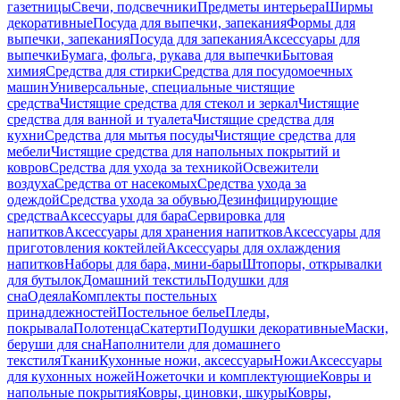
газетницы
Свечи, подсвечники
Предметы интерьера
Ширмы
декоративные
Посуда для выпечки, запекания
Формы для
выпечки, запекания
Посуда для запекания
Аксессуары для
выпечки
Бумага, фольга, рукава для выпечки
Бытовая
химия
Средства для стирки
Средства для посудомоечных
машин
Универсальные, специальные чистящие
средства
Чистящие средства для стекол и зеркал
Чистящие
средства для ванной и туалета
Чистящие средства для
кухни
Средства для мытья посуды
Чистящие средства для
мебели
Чистящие средства для напольных покрытий и
ковров
Средства для ухода за техникой
Освежители
воздуха
Средства от насекомых
Средства ухода за
одеждой
Средства ухода за обувью
Дезинфицирующие
средства
Аксессуары для бара
Сервировка для
напитков
Аксессуары для хранения напитков
Аксессуары для
приготовления коктейлей
Аксессуары для охлаждения
напитков
Наборы для бара, мини-бары
Штопоры, открывалки
для бутылок
Домашний текстиль
Подушки для
сна
Одеяла
Комплекты постельных
принадлежностей
Постельное белье
Пледы,
покрывала
Полотенца
Скатерти
Подушки декоративные
Маски,
беруши для сна
Наполнители для домашнего
текстиля
Ткани
Кухонные ножи, аксессуары
Ножи
Аксессуары
для кухонных ножей
Ножеточки и комплектующие
Ковры и
напольные покрытия
Ковры, циновки, шкуры
Ковры,