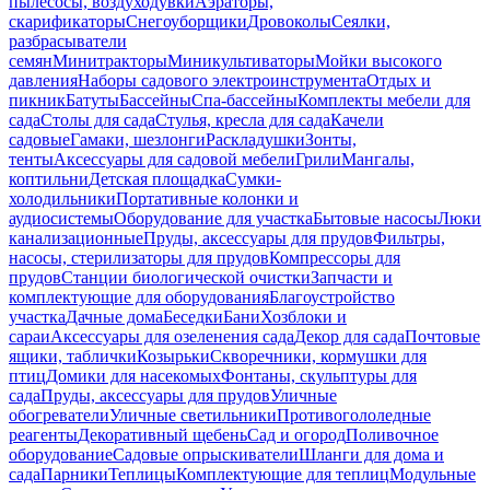
пылесосы, воздуходувки
Аэраторы,
скарификаторы
Снегоуборщики
Дровоколы
Сеялки,
разбрасыватели
семян
Минитракторы
Миникультиваторы
Мойки высокого
давления
Наборы садового электроинструмента
Отдых и
пикник
Батуты
Бассейны
Спа-бассейны
Комплекты мебели для
сада
Столы для сада
Стулья, кресла для сада
Качели
садовые
Гамаки, шезлонги
Раскладушки
Зонты,
тенты
Аксессуары для садовой мебели
Грили
Мангалы,
коптильни
Детская площадка
Сумки-
холодильники
Портативные колонки и
аудиосистемы
Оборудование для участка
Бытовые насосы
Люки
канализационные
Пруды, аксессуары для прудов
Фильтры,
насосы, стерилизаторы для прудов
Компрессоры для
прудов
Станции биологической очистки
Запчасти и
комплектующие для оборудования
Благоустройство
участка
Дачные дома
Беседки
Бани
Хозблоки и
сараи
Аксессуары для озеленения сада
Декор для сада
Почтовые
ящики, таблички
Козырьки
Скворечники, кормушки для
птиц
Домики для насекомых
Фонтаны, скульптуры для
сада
Пруды, аксессуары для прудов
Уличные
обогреватели
Уличные светильники
Противогололедные
реагенты
Декоративный щебень
Сад и огород
Поливочное
оборудование
Садовые опрыскиватели
Шланги для дома и
сада
Парники
Теплицы
Комплектующие для теплиц
Модульные