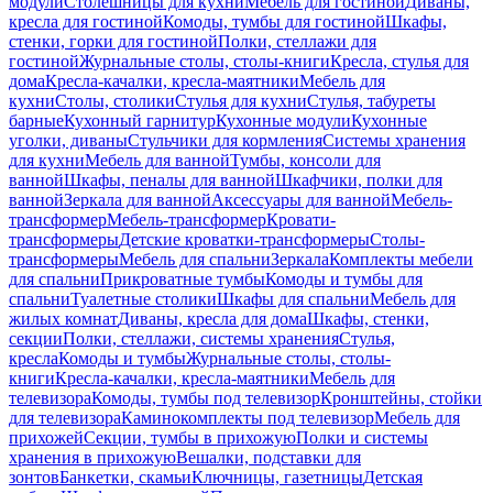
модули
Столешницы для кухни
Мебель для гостиной
Диваны,
кресла для гостиной
Комоды, тумбы для гостиной
Шкафы,
стенки, горки для гостиной
Полки, стеллажи для
гостиной
Журнальные столы, столы-книги
Кресла, стулья для
дома
Кресла-качалки, кресла-маятники
Мебель для
кухни
Столы, столики
Стулья для кухни
Стулья, табуреты
барные
Кухонный гарнитур
Кухонные модули
Кухонные
уголки, диваны
Стульчики для кормления
Системы хранения
для кухни
Мебель для ванной
Тумбы, консоли для
ванной
Шкафы, пеналы для ванной
Шкафчики, полки для
ванной
Зеркала для ванной
Аксессуары для ванной
Мебель-
трансформер
Мебель-трансформер
Кровати-
трансформеры
Детские кроватки-трансформеры
Столы-
трансформеры
Мебель для спальни
Зеркала
Комплекты мебели
для спальни
Прикроватные тумбы
Комоды и тумбы для
спальни
Туалетные столики
Шкафы для спальни
Мебель для
жилых комнат
Диваны, кресла для дома
Шкафы, стенки,
секции
Полки, стеллажи, системы хранения
Стулья,
кресла
Комоды и тумбы
Журнальные столы, столы-
книги
Кресла-качалки, кресла-маятники
Мебель для
телевизора
Комоды, тумбы под телевизор
Кронштейны, стойки
для телевизора
Каминокомплекты под телевизор
Мебель для
прихожей
Секции, тумбы в прихожую
Полки и системы
хранения в прихожую
Вешалки, подставки для
зонтов
Банкетки, скамьи
Ключницы, газетницы
Детская