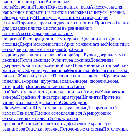
напольные покрытия
Виниловые
полы
Ковролин
Паркет
Искусственная трава
Аксессуары для
напольных покрытий и плитки
Подложка
Плинтусы, уголки,
обводы для труб
Плинтусы для сантехники
Фуги для
плитки
Порожки, профили для пола и плитки
Приспособления
для укладки плитки
Системы выравнивания
плитки
Аксессуары для напольных
покрытий
Реставрационные материалы
Двери и арки
Двери
входные
Двери межкомнатные
Арки межкомнатные
Москитные
сетки
Двери для бани и сауны
Коробки и
фурнитура
Наличники, коробки, доборы
Ручки дверные
Замки
дверные
Петли дверные
Фурнитура дверная
Доводчики
дверные
Окна и подоконники
Окна
Подоконники, отливы
Окна
мансардные
Фурнитура оконная
Мягкие окна
Москитные сетки
на окна
Жалюзи уличные
Пленки солнцезащитные
Крепежные
изделия
Саморезы, шурупы
Гвозди
Анкеры, дюбели
Скобы,
штифты
Перфорированный крепеж
Гайки,
шайбы
Заклепки
Болты, винты, шпильки
Хомуты
Химические
анкеры
Карабины
Фиксаторы арматуры
Шплинты
Пружины
универсальные
Отделка стен
Обои
Жидкие
обои
Фотообои
Штукатурки декоративные
Декоративный
камень
Скинали
Пленки самоклеящиеся
Армирующие
сетки
Стеновые панели
Уголки, маяки,
профили
Вагонка
Стеклохолсты, флизелин
Экраны для
радиаторов
Отделка потолка
Потолочные системы
Потолочные