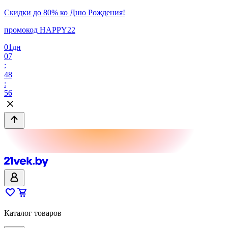
Скидки до 80% ко Дню Рождения!
промокод HAPPY22
01
дн
07
:
48
:
56
Каталог товаров