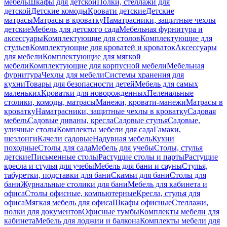
мебель
Шкафы для детской
Полки, стеллажи для
детской
Детские комоды
Кровати детские
Детские
матрасы
Матрасы в кроватку
Наматрасники, защитные чехлы
детские
Мебель для детского сада
Мебельная фурнитура и
аксессуары
Комплектующие для столов
Комплектующие для
стульев
Комплектующие для кроватей и кроваток
Аксессуары
для мебели
Комплектующие для мягкой
мебели
Комплектующие для корпусной мебели
Мебельная
фурнитура
Чехлы для мебели
Системы хранения для
кухни
Товары для безопасности детей
Мебель для самых
маленьких
Кроватки для новорожденных
Пеленальные
столики, комоды, матрасы
Манежи, кровати-манежи
Матрасы в
кроватку
Наматрасники, защитные чехлы в кроватку
Садовая
мебель
Садовые диваны, кресла
Садовые стулья
Садовые,
уличные столы
Комплекты мебели для сада
Гамаки,
шезлонги
Качели садовые
Надувная мебель
Кухни
походные
Столы для сада
Мебель для учебы
Столы, стулья
детские
Письменные столы
Растущие столы и парты
Растущие
кресла и стулья для учебы
Мебель для бани и сауны
Стулья,
табуретки, подставки для бани
Скамьи для бани
Столы для
бани
Журнальные столики для бани
Мебель для кабинета и
офиса
Столы офисные, компьютерные
Кресла, стулья для
офиса
Мягкая мебель для офиса
Шкафы офисные
Стеллажи,
полки для документов
Офисные тумбы
Комплекты мебели для
кабинета
Мебель для лоджии и балкона
Комплекты мебели для