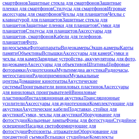
смартфонов
Защитные стекла для смартфонов
Защитные
пленки для смартфонов
Стилусы для смартфонов
Игровые
аксессуары для смартфонов
Чехлы для планшетов
Чехлы с
клавиатурой для планшетов
Защитные стекла для
планшетов
Защитные пленки для планшетов
Сумки для
планшетов
Стилусы для планшетов
Аксессуары для
планшетов, смартфонов
Кабели для телефонов,
планшетов
Фото,
видеосъемка
Фотоаппараты
Видеокамеры
Экшн-камеры
Карты
памяти
Объективы
Вспышки
Аксессуары для камер
Сумки и
чехлы для камер
Зарядные устройства, аккумуляторы для фото,
видеокамер
Аксессуары для объективов
Штативы
Цифровые
фоторамки
Аудиотехника
Мультимедиа акустика
Радиочасы,
метеостанции
Радиоприемники
Музыкальные
центры
Домашние кинотеатры
Акустические
системы
Проигрыватели виниловых пластинок
Аксессуары
для виниловых проигрывателей
Виниловые
пластинки
Инсталляционная акустика
Трансляционные
усилители
Аксессуары для аудиотехники
Комплектующие для
акустики
Акустические кабели
Подставки, стойки для
акустики
Сумки, чехлы для акустики
Оборудование для
фотостудии
Кольцевые лампы
Фоны для фотостудии
Студийное
освещение
Насадки светоформирующие для
фотостудии
Фотозонты, отражатели
Оборудование для
предметной съемки
Вспышки студийные
Комплекты