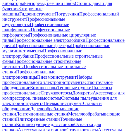
вибраторы
Бензорезы, резчики швов
Стойки, дрели для
бурения
Затирочные
машины
Гидроинструмент
Погрузчики
Профессиональный
инструмент
Профессиональные
шуруповерты
Профессиональные
шлифмашины
Профессиональные
перфораторы
Профессиональные циркулярные
пилы
Профессиональные электролобзики
Профессиональные
дрели
Профессиональные фрезеры
Профессиональные
мультиинструменты
Профессиональные
электрорубанки
Профессиональные строительные
фены
Профессиональные строительные
пистолеты
Профессиональные точильные
станки
Профессиональные
электроножницы
Пневмоинструмент
Наборы
профессионального электроинструмента
Строительное
оборудование
Компрессоры
Тепловые пушки
Пылесосы
профессиональные
Стружкоотсосы
Домкраты
Аксессуары для
компрессоров, пневмосистем
Системы пылеудаления для
электроинструмента
Пневмоинструмент
Станки и
оборудование
Деревообрабатывающие
станки
Ленточнопильные станки
Металлообрабатывающие
станки
Плиткорезные станки
Точильные
станки
Комплектующие для станков
Оснастка для
станков
Аксессуары для станков
Стружкоотсосы
Аксессуары