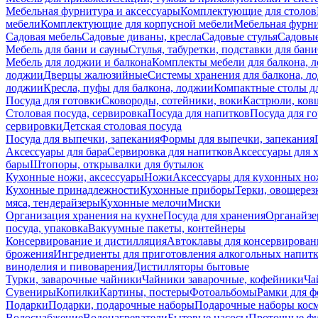
Мебельная фурнитура и аксессуары
Комплектующие для столов
мебели
Комплектующие для корпусной мебели
Мебельная фурн
Садовая мебель
Садовые диваны, кресла
Садовые стулья
Садовые
Мебель для бани и сауны
Стулья, табуретки, подставки для бани
Мебель для лоджии и балкона
Комплекты мебели для балкона, 
лоджии
Дверцы жалюзийные
Системы хранения для балкона, л
лоджии
Кресла, пуфы для балкона, лоджии
Компактные столы дл
Посуда для готовки
Сковороды, сотейники, воки
Кастрюли, ков
Столовая посуда, сервировка
Посуда для напитков
Посуда для г
сервировки
Детская столовая посуда
Посуда для выпечки, запекания
Формы для выпечки, запекания
Аксессуары для бара
Сервировка для напитков
Аксессуары для 
бары
Штопоры, открывалки для бутылок
Кухонные ножи, аксессуары
Ножи
Аксессуары для кухонных н
Кухонные принадлежности
Кухонные приборы
Терки, овощерез
мяса, тендерайзеры
Кухонные мелочи
Миски
Организация хранения на кухне
Посуда для хранения
Органайзе
посуда, упаковка
Вакуумные пакеты, контейнеры
Консервирование и дистилляция
Автоклавы для консервирован
брожения
Ингредиенты для приготовления алкогольных напит
виноделия и пивоварения
Дистилляторы бытовые
Турки, заварочные чайники
Чайники заварочные, кофейники
Ча
Сувениры
Копилки
Картины, постеры
Фотоальбомы
Рамки для ф
Подарки
Подарки, подарочные наборы
Подарочные наборы косм
Водоснабжение
Водонагреватели
Бытовые насосы
Проточные фи