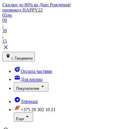
Скидки до 80% ко Дню Рождения!
промокод HAPPY22
03
дн
09
:
39
:
15
г. Ганцевичи
Оплата частями
Для юрлиц
Покупателям
Telegram
+375 29
302 10 21
Еще