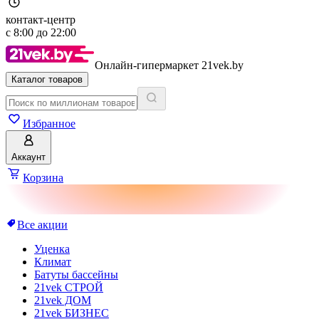
контакт-центр
с
8:00
до
22:00
Онлайн-гипермаркет 21vek.by
Каталог товаров
Избранное
Аккаунт
Корзина
Все акции
Уценка
Климат
Батуты бассейны
21vek СТРОЙ
21vek ДОМ
21vek БИЗНЕС