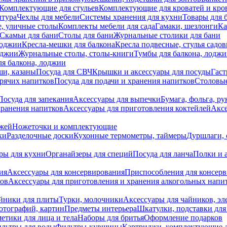
Комплектующие для стульев
Комплектующие для кроватей и кро
итура
Чехлы для мебели
Системы хранения для кухни
Товары для 
, уличные столы
Комплекты мебели для сада
Гамаки, шезлонги
Ка
Скамьи для бани
Столы для бани
Журнальные столики для бани
лоджии
Кресла-мешки для балкона
Кресла подвесные, стулья садо
оджии
Журнальные столы, столы-книги
Тумбы для балкона, лодж
я балкона, лоджии
ши, казаны
Посуда для СВЧ
Крышки и аксессуары для посуды
Гаст
орячих напитков
Посуда для подачи и хранения напитков
Столовы
Посуда для запекания
Аксессуары для выпечки
Бумага, фольга, р
хранения напитков
Аксессуары для приготовления коктейлей
Аксе
ожей
Ножеточки и комплектующие
ки
Разделочные доски
Кухонные термометры, таймеры
Дуршлаги, 
ры для кухни
Органайзеры для специй
Посуда для ланча
Полки и 
ия
Аксессуары для консервирования
Приспособления для консер
ков
Аксессуары для приготовления и хранения алкогольных напи
йники для плиты
Турки, молочники
Аксессуары для чайников, э
отографий, картин
Предметы интерьера
Шкатулки, подставки дл
етики для лица и тела
Наборы для бритья
Оформление подарков
льтры для воды
Фильтры-кувшины
Картриджи, комплектующие д