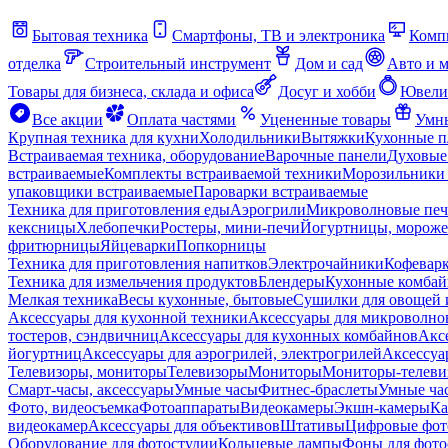
Бытовая техника
Смартфоны, ТВ и электроника
Комп
отделка
Строительный инструмент
Дом и сад
Авто и 
Товары для бизнеса, склада и офиса
Досуг и хобби
Ювели
Все акции
Оплата частями
Уцененные товары
Умны
Крупная техника для кухни
Холодильники
Вытяжки
Кухонные 
Встраиваемая техника, оборудование
Варочные панели
Духовые
встраиваемые
Комплекты встраиваемой техники
Морозильники 
упаковщики встраиваемые
Пароварки встраиваемые
Техника для приготовления еды
Аэрогрили
Микроволновые пе
кексницы
Хлебопечки
Ростеры, мини-печи
Йогуртницы, морож
фритюрницы
Яйцеварки
Попкорницы
Техника для приготовления напитков
Электрочайники
Кофевар
Техника для измельчения продуктов
Блендеры
Кухонные комбай
Мелкая техника
Весы кухонные, бытовые
Сушилки для овощей 
Аксессуары для кухонной техники
Аксессуары для микроволно
тостеров, сэндвичниц
Аксессуары для кухонных комбайнов
Акс
йогуртниц
Аксессуары для аэрогрилей, электрогрилей
Аксессуа
Телевизоры, мониторы
Телевизоры
Мониторы
Мониторы-телеви
Смарт-часы, аксессуары
Умные часы
Фитнес-браслеты
Умные ча
Фото, видеосъемка
Фотоаппараты
Видеокамеры
Экшн-камеры
Ка
видеокамер
Аксессуары для объективов
Штативы
Цифровые фот
Оборудование для фотостудии
Кольцевые лампы
Фоны для фото