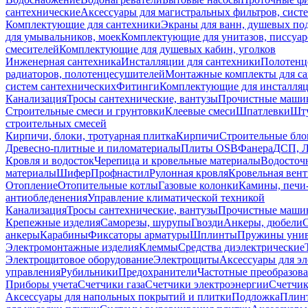
сантехнические
Аксессуары для магистральных фильтров, сист
Комплектующие для сантехники
Экраны для ванн, душевых по
для умывальников, моек
Комплектующие для унитазов, писсуар
смесителей
Комплектующие для душевых кабин, уголков
Инженерная сантехника
Инсталляции для сантехники
Полотенц
радиаторов, полотенцесушителей
Монтажные комплекты для с
систем сантехнических
Фитинги
Комплектующие для инсталля
Канализация
Тросы сантехнические, вантузы
Прочистные маши
Строительные смеси и грунтовки
Клеевые смеси
Шпатлевки
Шту
строительных смесей
Кирпичи, блоки, тротуарная плитка
Кирпичи
Строительные бло
Древесно-плитные и пиломатериалы
Плиты OSB
Фанера
ДСП, 
Кровля и водосток
Черепица и кровельные материалы
Водосточ
материалы
Шифер
Профнастил
Рулонная кровля
Кровельная вен
Отопление
Отопительные котлы
Газовые колонки
Камины, печи
антиобледенения
Управление климатической техникой
Канализация
Тросы сантехнические, вантузы
Прочистные маши
Крепежные изделия
Саморезы, шурупы
Гвозди
Анкеры, дюбели
анкеры
Карабины
Фиксаторы арматуры
Шплинты
Пружины унив
Электромонтажные изделия
Клеммы
Средства диэлектрические
Электрощитовое оборудование
Электрощиты
Аксессуары для э
управления
Рубильники
Предохранители
Частотные преобразов
Приборы учета
Счетчики газа
Счетчики электроэнергии
Счетчи
Аксессуары для напольных покрытий и плитки
Подложка
Плинт