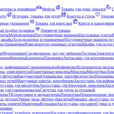
ьютеры и периферия
Мебель
Товары для дома, бакалея
С
мото
Игрушки, товары для детей
Красота и стиль
Здоров
рные украшения
Товары для взрослых
Книги и канцеляри
й подбор подарков
Премиум товары
плиты
Морозильники
Посудомоечные машины
Настольные плиты
 шкафы
Холодильники встраиваемые
Посудомоечные машины вс
встраиваемые
Измельчители пищевых отходов
Шкафы для подогр
чи
Мультиварки
Сэндвичницы, хот-дог мейкеры
Тостеры
Электрог
еницы
Фризеры
Блинницы
Пароварки
Автоклавы для консервиров
ки, кофемашины
Соковыжималки
Кофемолки
Вспениватели молок
ны, измельчители
Планетарные миксеры
Миксеры
Мясорубки
Лом
и фруктов
Вакууматоры
Открывалки, картофелечистки
Проращива
вых печей
Вакуумные пакеты, контейнеры
Аксессуары для кофе
ессуары для мясорубок
Аксессуары для блендеров, миксеров
Аксе
ры для соковыжималок
Средства для ухода за техникой
зоры
ТВ-приставки и медиаплееры
Проекторы
Проекционные эк
сы детские
Умные часы, фитнес-браслеты
Ремешки, аксессуары дл
рты памяти
Объективы
Вспышки
Аксессуары для камер
Сумки и ч
орамки
студии
Студийное освещение
Насадки светоформирующие для фо