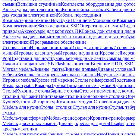
съемки
Вспышки студийные
Комплекты оборудования для фото
Аксессуары для телевизоров
Кронштейны, стойки
Кабели для т
для ухода за электроникой
Кабели, переходники
Компьютерная техника
Ноутбуки
Планшеты
Моноблоки
Компью
Комплектующие
Жесткие диски, SSD
Оперативная память
Видео
приводы
Аксессуары для корпусов ПК
Боксы, док-станции для 
Аксессуары для компьютерной техники
Подставки для ноутбук
электроникой
Программное обеспечение
Игровая зона
Игровые приставки
Игры для приставок
Игровые 
мыши
Игровые клавиатуры
Игровые наушники
Кресла геймерск
Pop
Подставки для ноутбуков
Светодиодные ленты
Лампы для м
Накопители данных
USB Flash накопители
Внешние HDD, SSD 
Мягкая мебель
Диваны, тахты
Диваны прямые
Диваны угловые
Д
мебели
Бескаркасные кресла-мешки и диваны
Надувные диваны
Игровая мебель
Кресла геймерские
Столы геймерские
Подставки
Комоды, тумбы
Комоды
Тумбы
Прикроватные тумбы
Обувницы, 
Столы
Кухонные столы
Барные столы
Столы письменные, комп
столики для бани
Приставные столики
Консольные столики
Обе
Кухня
Кухонный гарнитур
Кухонные модули
Столешницы для к
Мебель для кухни
Столы, столики
Стулья для кухни
Стулья, таб
кухни
Мебель-трансформер
Мебель-трансформер
Кровати-трансформе
Мебель для жилых комнат
Диваны, кресла для дома
Шкафы, стен
кресла-маятники
Мебель для прихожей
Секции, тумбы в прихожую
Полки и сист