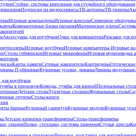
студии
Стойки, системы крепления для студийного оборудования
елевизоров
Подписки на видеосервисы
ТВ-антенны
ТВ-тюнеры
Ак
теры
Игровые компьютеры
Игровые консоли
Серверное оборудов
карты
Компьютерные блоки питания
Материнские платы
Системы
накопителей
ов
Аксессуары для ноутбуков
Очки для компьютера
Рюкзаки для но
контроллеры
Игровые ноутбуки
Игровые компьютеры
Игровые ви
ие
Столы геймерские
Игровые микрофоны
Игровая мультимедиа 
ониторов
диски
Карты памяти
Сетевые накопители
Картридеры
Оптические
иваны П-образные
Кухонные уголки, диваны
Диваны модульные
 для ноутбуков
тумбы в прихожую
Комоды, тумбы для ванной
Пеленальные стол
ьютерные
Детские столы
Туалетные столики
Журнальные столы
Са
денные группы
Столы-книги
ухни
уреты барные
Кухонный гарнитур
Кухонные модули
Кухонные угол
ры
Детские кроватки-трансформеры
Столы-трансформеры
ки, секции
Полки, стеллажи, системы хранения
Стулья, кресла
Ко
емы хранения в прихожую
Вешалки, подставки для зонтов
Банкет