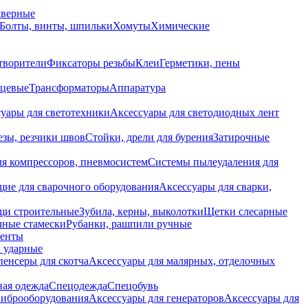
дверные
Болты, винты, шпильки
Хомуты
Химические
творители
Фиксаторы резьбы
Клеи
Герметики, пены
нцевые
Трансформаторы
Аппаратура
уары для светотехники
Аксессуары для светодиодных лент
езы, резчики швов
Стойки, дрели для бурения
Затирочные
ля компрессоров, пневмосистем
Системы пылеудаления для
ие для сварочного оборудования
Аксессуары для сварки,
щи строительные
Зубила, керны, выколотки
Щетки слесарные
чные стамески
Рубанки, рашпили ручные
енты
 ударные
енсеры для скотча
Аксессуары для малярных, отделочных
ная одежда
Спецодежда
Спецобувь
виброоборудования
Аксессуары для генераторов
Аксессуары для