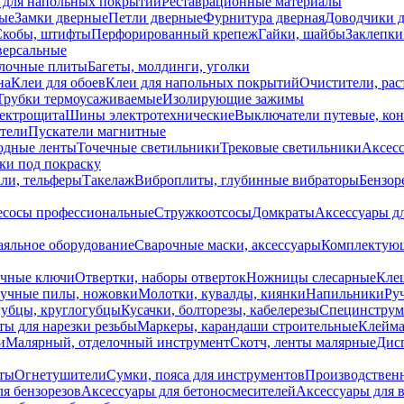
 для напольных покрытий
Реставрационные материалы
ые
Замки дверные
Петли дверные
Фурнитура дверная
Доводчики 
Скобы, штифты
Перфорированный крепеж
Гайки, шайбы
Заклепки
ерсальные
лочные плиты
Багеты, молдинги, уголки
на
Клеи для обоев
Клеи для напольных покрытий
Очистители, рас
Трубки термоусаживаемые
Изолирующие зажимы
лектрощита
Шины электротехнические
Выключатели путевые, ко
атели
Пускатели магнитные
одные ленты
Точечные светильники
Трековые светильники
Аксесс
и под покраску
ли, тельферы
Такелаж
Виброплиты, глубинные вибраторы
Бензор
сосы профессиональные
Стружкоотсосы
Домкраты
Аксессуары д
аяльное оборудование
Сварочные маски, аксессуары
Комплектующ
ечные ключи
Отвертки, наборы отверток
Ножницы слесарные
Кле
учные пилы, ножовки
Молотки, кувалды, киянки
Напильники
Ру
убцы, круглогубцы
Кусачки, болторезы, кабелерезы
Специнструм
ы для нарезки резьбы
Маркеры, карандаши строительные
Клейма
и
Малярный, отделочный инструмент
Скотч, ленты малярные
Дисп
иты
Огнетушители
Сумки, пояса для инструментов
Производствен
я бензорезов
Аксессуары для бетоносмесителей
Аксессуары для 