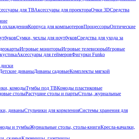
сессуары для ТВ
Аксессуары для проектора
Очки 3D
Средства
ание
 охлаждения
Корпуса для компьютеров
Процессоры
Оптические
утбуков
Сумки, чехлы для ноутбуков
Средства для ухода за
деокарты
Игровые мониторы
Игровые телевизоры
Игровые
акустика
Аксессуары для геймеров
Фигурки Funko
 диски
Детские диваны
Диваны садовые
Комплекты мягкой
ики, комоды
Тумбы под ТВ
Комоды пластиковые
довые столы
Растущие столы и парты
Столы, журнальные
ки, диваны
Стульчики для кормления
Системы хранения для
моды и тумбы
Журнальные столы, столы-книги
Кресла-качалки,
ки, скамьи
Ключницы, газетницы