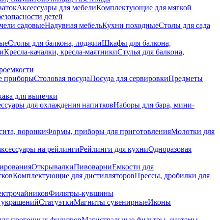
ваток
Аксессуары для мебели
Комплектующие для мягкой
безопасности детей
чели садовые
Надувная мебель
Кухни походные
Столы для сада
вые
Столы для балкона, лоджии
Шкафы для балкона,
ии
Кресла-качалки, кресла-маятники
Стулья для балкона,
роемкости
е приборы
Столовая посуда
Посуда для сервировки
Предметы
укава для выпечки
ссуары для охлаждения напитков
Наборы для бара, мини-
сита, воронки
Формы, приборы для приготовления
Молотки для
аксессуары на рейлинги
Рейлинги для кухни
Одноразовая
вирования
Открывалки
Пивоварни
Емкости для
тков
Комплектующие для дистилляторов
Прессы, дробилки для
лектрочайников
Фильтры-кувшины
я украшений
Статуэтки
Магниты сувенирные
Иконы
ля проточных фильтров
Магистральные фильтры, системы