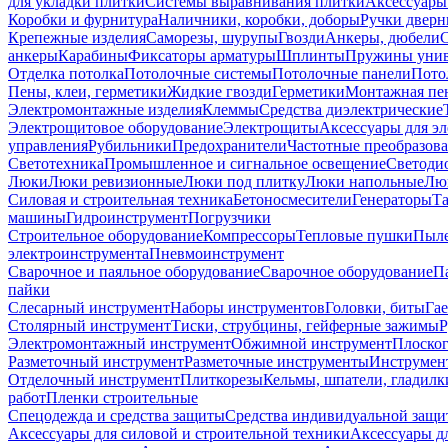
для укладки плитки
Системы выравнивания плитки
Аксессуары
Коробки и фурнитура
Наличники, коробки, доборы
Ручки дверн
Крепежные изделия
Саморезы, шурупы
Гвозди
Анкеры, дюбели
анкеры
Карабины
Фиксаторы арматуры
Шплинты
Пружины унив
Отделка потолка
Потолочные системы
Потолочные панели
Пото
Пены, клеи, герметики
Жидкие гвозди
Герметики
Монтажная пе
Электромонтажные изделия
Клеммы
Средства диэлектрические
Электрощитовое оборудование
Электрощиты
Аксессуары для э
управления
Рубильники
Предохранители
Частотные преобразов
Светотехника
Промышленное и сигнальное освещение
Светоди
Люки
Люки ревизионные
Люки под плитку
Люки напольные
Люк
Силовая и строительная техника
Бетоносмесители
Генераторы
Та
машины
Гидроинструмент
Погрузчики
Строительное оборудование
Компрессоры
Тепловые пушки
Пыле
электроинструмента
Пневмоинструмент
Сварочное и паяльное оборудование
Сварочное оборудование
П
пайки
Слесарный инструмент
Наборы инструментов
Головки, биты
Га
Столярный инструмент
Тиски, струбцины, гейферные зажимы
Р
Электромонтажный инструмент
Обжимной инструмент
Плоског
Разметочный инструмент
Разметочные инструменты
Инструмент
Отделочный инструмент
Плиткорезы
Кельмы, шпатели, гладилк
работ
Пленки строительные
Спецодежда и средства защиты
Средства индивидуальной защ
Аксессуары для силовой и строительной техники
Аксессуары дл