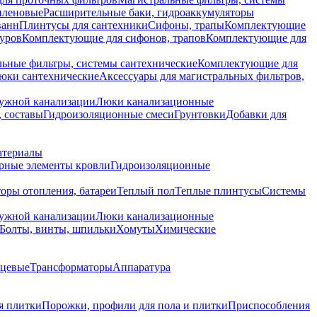
иленовые
Расширительные баки, гидроаккумуляторы
ванн
Плинтусы для сантехники
Сифоны, трапы
Комплектующие
уров
Комплектующие для сифонов, трапов
Комплектующие для
ьные фильтры, системы сантехнические
Комплектующие для
юки сантехнические
Аксессуары для магистральных фильтров,
ружной канализации
Люки канализационные
 составы
Гидроизоляционные смеси
Грунтовки
Добавки для
атериалы
рные элементы кровли
Гидроизоляционные
оры отопления, батареи
Теплый пол
Теплые плинтусы
Системы
ружной канализации
Люки канализационные
Болты, винты, шпильки
Хомуты
Химические
нцевые
Трансформаторы
Аппаратура
я плитки
Порожки, профили для пола и плитки
Приспособления