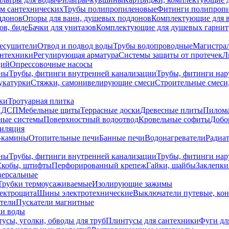
ем сантехнических
Трубы полипропиленовые
Фитинги полипроп
ддонов
Опоры для ванн, душевых поддонов
Комплектующие для 
ов, биде
Бачки для унитазов
Комплектующие для душевых гарнит
есушители
Отвод и подвод воды
Трубы водопроводные
Магистрал
антехники
Регулирующая арматура
Системы защиты от протечек
Л
ций
Опрессовочные насосы
ны
Трубы, фитинги внутренней канализации
Трубы, фитинги на
катурки
Стяжки, самонивелирующие смеси
Строительные смеси,
ки
Тротуарная плитка
ЛДСП
Мебельные щиты
Террасные доски
Древесные плиты
Пилом
ные системы
Поверхностный водоотвод
Кровельные софиты
Добо
тиляция
-камины
Отопительные печи
Банные печи
Водонагреватели
Радиат
ны
Трубы, фитинги внутренней канализации
Трубы, фитинги на
Скобы, штифты
Перфорированный крепеж
Гайки, шайбы
Заклепки
ерсальные
Трубки термоусаживаемые
Изолирующие зажимы
лектрощита
Шины электротехнические
Выключатели путевые, ко
атели
Пускатели магнитные
ки воды
усы, уголки, обводы для труб
Плинтусы для сантехники
Фуги дл