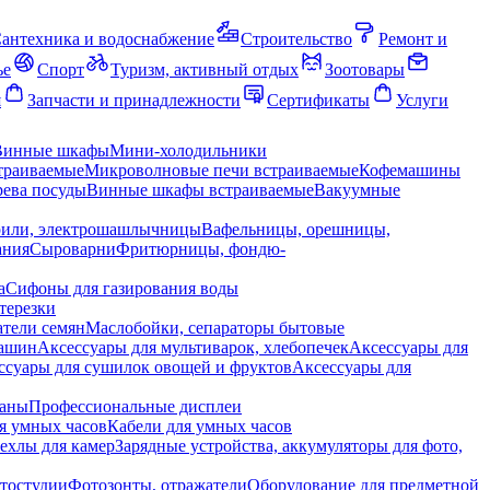
антехника и водоснабжение
Строительство
Ремонт и
ье
Спорт
Туризм, активный отдых
Зоотовары
я
Запчасти и принадлежности
Сертификаты
Услуги
Винные шкафы
Мини-холодильники
траиваемые
Микроволновые печи встраиваемые
Кофемашины
ева посуды
Винные шкафы встраиваемые
Вакуумные
рили, электрошашлычницы
Вафельницы, орешницы,
ания
Сыроварни
Фритюрницы, фондю-
а
Сифоны для газирования воды
терезки
тели семян
Маслобойки, сепараторы бытовые
машин
Аксессуары для мультиварок, хлебопечек
Аксессуары для
ссуары для сушилок овощей и фруктов
Аксессуары для
раны
Профессиональные дисплеи
я умных часов
Кабели для умных часов
ехлы для камер
Зарядные устройства, аккумуляторы для фото,
тостудии
Фотозонты, отражатели
Оборудование для предметной