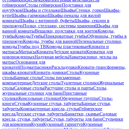
геймерские
Столы геймерские
Подставки для
ноутбуков
Шкафы и стеллажи
Шкафы
Стенки, горки
Шкафы-
купе
Шкафы-гармошки
Шкафы-пеналы для жилой
комнаты
Шкафы с витриной, буфеты
Шкафы, секции в
прихожую
Полки, стеллажи, системы хранения
Шкафы для
ванной комнаты
Вешалки, подставки для зонтов
Комоды,
тумбы
Комоды
Тумбы
Прикроватные тумбы
Обувницы, тумбы в
прихожую
Комоды, тумбы для ванной
Пеленальные столики,
комоды
Тумбы под ТВ
Комоды пластиковые
Кровати и
матрасы
Матрасы
Кровати
Детские кровати
Кроватки для
новорожденных
Надувная мебель
Наматрасники, чехлы на
матрас
Основания для
кроватей
Подматрасники
Раскладушки
Кровати-трансформеры,
шкафы-кровати
Кровати-домики
Столы
Кухонные
столы
Барные столы
Столы письменные,
компьютерные
Детские столы
Туалетные столики
Журнальные
столы
Садовые столы
Растущие столы и парты
Столы,
журнальные столики для бани
Приставные
столики
Консольные столики
Обеденные группы
Столы-
книги
Стулья
Кухонные стулья, табуреты
Барные стулья,
табуреты
Компьютерные кресла, стулья
Геймерские
кресла
Детские стулья, табуреты
Банкетки, скамьи
Садовые
кресла, стулья, табуреты
Стулья, табуреты для бани
Стульчики
для кормления
Кухня
Кухонный гарнитур
Кухонные