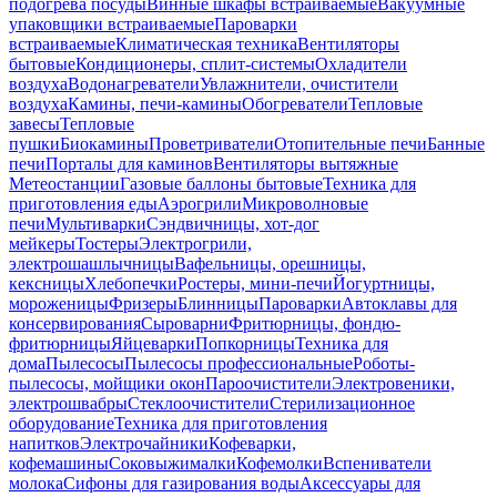
подогрева посуды
Винные шкафы встраиваемые
Вакуумные
упаковщики встраиваемые
Пароварки
встраиваемые
Климатическая техника
Вентиляторы
бытовые
Кондиционеры, сплит-системы
Охладители
воздуха
Водонагреватели
Увлажнители, очистители
воздуха
Камины, печи-камины
Обогреватели
Тепловые
завесы
Тепловые
пушки
Биокамины
Проветриватели
Отопительные печи
Банные
печи
Порталы для каминов
Вентиляторы вытяжные
Метеостанции
Газовые баллоны бытовые
Техника для
приготовления еды
Аэрогрили
Микроволновые
печи
Мультиварки
Сэндвичницы, хот-дог
мейкеры
Тостеры
Электрогрили,
электрошашлычницы
Вафельницы, орешницы,
кексницы
Хлебопечки
Ростеры, мини-печи
Йогуртницы,
мороженицы
Фризеры
Блинницы
Пароварки
Автоклавы для
консервирования
Сыроварни
Фритюрницы, фондю-
фритюрницы
Яйцеварки
Попкорницы
Техника для
дома
Пылесосы
Пылесосы профессиональные
Роботы-
пылесосы, мойщики окон
Пароочистители
Электровеники,
электрошвабры
Стеклоочистители
Стерилизационное
оборудование
Техника для приготовления
напитков
Электрочайники
Кофеварки,
кофемашины
Соковыжималки
Кофемолки
Вспениватели
молока
Сифоны для газирования воды
Аксессуары для