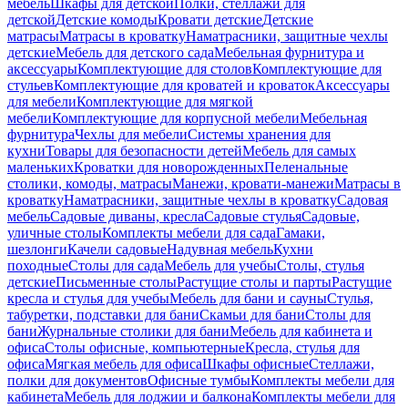
мебель
Шкафы для детской
Полки, стеллажи для
детской
Детские комоды
Кровати детские
Детские
матрасы
Матрасы в кроватку
Наматрасники, защитные чехлы
детские
Мебель для детского сада
Мебельная фурнитура и
аксессуары
Комплектующие для столов
Комплектующие для
стульев
Комплектующие для кроватей и кроваток
Аксессуары
для мебели
Комплектующие для мягкой
мебели
Комплектующие для корпусной мебели
Мебельная
фурнитура
Чехлы для мебели
Системы хранения для
кухни
Товары для безопасности детей
Мебель для самых
маленьких
Кроватки для новорожденных
Пеленальные
столики, комоды, матрасы
Манежи, кровати-манежи
Матрасы в
кроватку
Наматрасники, защитные чехлы в кроватку
Садовая
мебель
Садовые диваны, кресла
Садовые стулья
Садовые,
уличные столы
Комплекты мебели для сада
Гамаки,
шезлонги
Качели садовые
Надувная мебель
Кухни
походные
Столы для сада
Мебель для учебы
Столы, стулья
детские
Письменные столы
Растущие столы и парты
Растущие
кресла и стулья для учебы
Мебель для бани и сауны
Стулья,
табуретки, подставки для бани
Скамьи для бани
Столы для
бани
Журнальные столики для бани
Мебель для кабинета и
офиса
Столы офисные, компьютерные
Кресла, стулья для
офиса
Мягкая мебель для офиса
Шкафы офисные
Стеллажи,
полки для документов
Офисные тумбы
Комплекты мебели для
кабинета
Мебель для лоджии и балкона
Комплекты мебели для