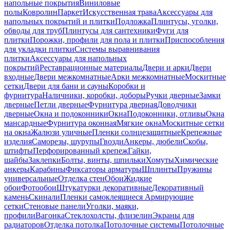
напольные покрытия
Виниловые
полы
Ковролин
Паркет
Искусственная трава
Аксессуары для
напольных покрытий и плитки
Подложка
Плинтусы, уголки,
обводы для труб
Плинтусы для сантехники
Фуги для
плитки
Порожки, профили для пола и плитки
Приспособления
для укладки плитки
Системы выравнивания
плитки
Аксессуары для напольных
покрытий
Реставрационные материалы
Двери и арки
Двери
входные
Двери межкомнатные
Арки межкомнатные
Москитные
сетки
Двери для бани и сауны
Коробки и
фурнитура
Наличники, коробки, доборы
Ручки дверные
Замки
дверные
Петли дверные
Фурнитура дверная
Доводчики
дверные
Окна и подоконники
Окна
Подоконники, отливы
Окна
мансардные
Фурнитура оконная
Мягкие окна
Москитные сетки
на окна
Жалюзи уличные
Пленки солнцезащитные
Крепежные
изделия
Саморезы, шурупы
Гвозди
Анкеры, дюбели
Скобы,
штифты
Перфорированный крепеж
Гайки,
шайбы
Заклепки
Болты, винты, шпильки
Хомуты
Химические
анкеры
Карабины
Фиксаторы арматуры
Шплинты
Пружины
универсальные
Отделка стен
Обои
Жидкие
обои
Фотообои
Штукатурки декоративные
Декоративный
камень
Скинали
Пленки самоклеящиеся
Армирующие
сетки
Стеновые панели
Уголки, маяки,
профили
Вагонка
Стеклохолсты, флизелин
Экраны для
радиаторов
Отделка потолка
Потолочные системы
Потолочные