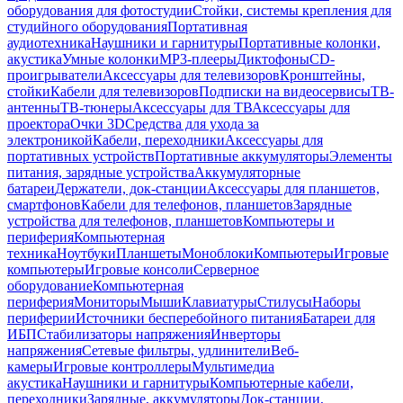
оборудования для фотостудии
Стойки, системы крепления для
студийного оборудования
Портативная
аудиотехника
Наушники и гарнитуры
Портативные колонки,
акустика
Умные колонки
MP3-плееры
Диктофоны
CD-
проигрыватели
Аксессуары для телевизоров
Кронштейны,
стойки
Кабели для телевизоров
Подписки на видеосервисы
ТВ-
антенны
ТВ-тюнеры
Аксессуары для ТВ
Аксессуары для
проектора
Очки 3D
Средства для ухода за
электроникой
Кабели, переходники
Аксессуары для
портативных устройств
Портативные аккумуляторы
Элементы
питания, зарядные устройства
Аккумуляторные
батареи
Держатели, док-станции
Аксессуары для планшетов,
смартфонов
Кабели для телефонов, планшетов
Зарядные
устройства для телефонов, планшетов
Компьютеры и
периферия
Компьютерная
техника
Ноутбуки
Планшеты
Моноблоки
Компьютеры
Игровые
компьютеры
Игровые консоли
Серверное
оборудование
Компьютерная
периферия
Мониторы
Мыши
Клавиатуры
Стилусы
Наборы
периферии
Источники бесперебойного питания
Батареи для
ИБП
Стабилизаторы напряжения
Инверторы
напряжения
Сетевые фильтры, удлинители
Веб-
камеры
Игровые контроллеры
Мультимедиа
акустика
Наушники и гарнитуры
Компьютерные кабели,
переходники
Зарядные, аккумуляторы
Док-станции,