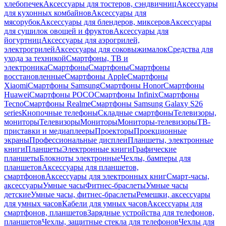
хлебопечек
Аксессуары для тостеров, сэндвичниц
Аксессуары
для кухонных комбайнов
Аксессуары для
мясорубок
Аксессуары для блендеров, миксеров
Аксессуары
для сушилок овощей и фруктов
Аксессуары для
йогуртниц
Аксессуары для аэрогрилей,
электрогрилей
Аксессуары для соковыжималок
Средства для
ухода за техникой
Смартфоны, ТВ и
электроника
Смартфоны
Смартфоны
Смартфоны
восстановленные
Смартфоны Apple
Смартфоны
Xiaomi
Смартфоны Samsung
Смартфоны Honor
Смартфоны
Huawei
Смартфоны POCO
Смартфоны Infinix
Смартфоны
Tecno
Смартфоны Realme
Смартфоны Samsung Galaxy S26
series
Кнопочные телефоны
Складные смартфоны
Телевизоры,
мониторы
Телевизоры
Мониторы
Мониторы-телевизоры
ТВ-
приставки и медиаплееры
Проекторы
Проекционные
экраны
Профессиональные дисплеи
Планшеты, электронные
книги
Планшеты
Электронные книги
Графические
планшеты
Блокноты электронные
Чехлы, бамперы для
планшетов
Аксессуары для планшетов,
смартфонов
Аксессуары для электронных книг
Смарт-часы,
аксессуары
Умные часы
Фитнес-браслеты
Умные часы
детские
Умные часы, фитнес-браслеты
Ремешки, аксессуары
для умных часов
Кабели для умных часов
Аксессуары для
смартфонов, планшетов
Зарядные устройства для телефонов,
планшетов
Чехлы, защитные стекла для телефонов
Чехлы для