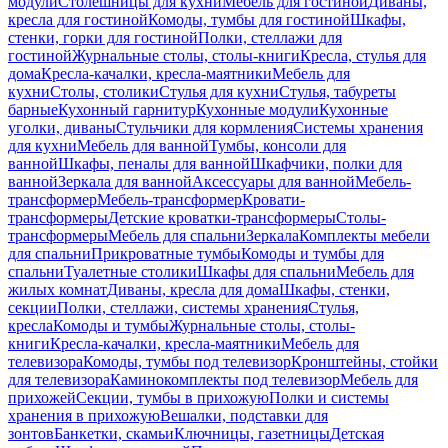
модули
Столешницы для кухни
Мебель для гостиной
Диваны,
кресла для гостиной
Комоды, тумбы для гостиной
Шкафы,
стенки, горки для гостиной
Полки, стеллажи для
гостиной
Журнальные столы, столы-книги
Кресла, стулья для
дома
Кресла-качалки, кресла-маятники
Мебель для
кухни
Столы, столики
Стулья для кухни
Стулья, табуреты
барные
Кухонный гарнитур
Кухонные модули
Кухонные
уголки, диваны
Стульчики для кормления
Системы хранения
для кухни
Мебель для ванной
Тумбы, консоли для
ванной
Шкафы, пеналы для ванной
Шкафчики, полки для
ванной
Зеркала для ванной
Аксессуары для ванной
Мебель-
трансформер
Мебель-трансформер
Кровати-
трансформеры
Детские кроватки-трансформеры
Столы-
трансформеры
Мебель для спальни
Зеркала
Комплекты мебели
для спальни
Прикроватные тумбы
Комоды и тумбы для
спальни
Туалетные столики
Шкафы для спальни
Мебель для
жилых комнат
Диваны, кресла для дома
Шкафы, стенки,
секции
Полки, стеллажи, системы хранения
Стулья,
кресла
Комоды и тумбы
Журнальные столы, столы-
книги
Кресла-качалки, кресла-маятники
Мебель для
телевизора
Комоды, тумбы под телевизор
Кронштейны, стойки
для телевизора
Каминокомплекты под телевизор
Мебель для
прихожей
Секции, тумбы в прихожую
Полки и системы
хранения в прихожую
Вешалки, подставки для
зонтов
Банкетки, скамьи
Ключницы, газетницы
Детская