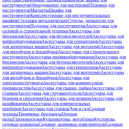
инструментов
Оборудование для мастерской
Тележки для
инструментов
Магниты
Шкафы для
инструментов
Комплектующие для инструментальных
шкафов
Стеллажи металлические
Стенды, держатели для
инструментов
Поддоны для инструментов
Аксессуары для
силовой и строительной техники
Аксессуары для
бензорезов
Аксессуары для бетоносмесителей
Аксессуары для
виброоборудования
Аксессуары для генераторов
Аксессуары
для затирочных машин
Аксессуары для мотопомп
Аксессуары
для мотобуров и бензобуров
Аксессуары для строительного
инструмента
Аксессуары пневмооборудования
Аксессуары для
бензорезов
Аксессуары для бетоносмесителей
Аксессуары для
виброоборудования
Аксессуары для генераторов
Аксессуары
для затирочных машин
Аксессуары для мотопомп
Аксессуары
для мотобуров и бензобуров
Аксессуары для
электроинструмента
Аксессуары для компрессоров,
пневмосистем
Аксессуары для сварки, пайки
Аксессуары для
станков
Аксессуары для стружкоотсосов
Аксессуары для
бурения и сверления
Аксессуары для резания
Аксессуары для
шлифования
Аксессуары для измерительных
приборов
Аксессуары для станков
Дом и сад
Садовая
техника
Триммеры, бензокосы
Цепные
пилы
Газонокосилки
Культиваторы, мотоблоки
Кусторезы,
садовые ножницы
Садовые, кормовые измельчители
Садовые