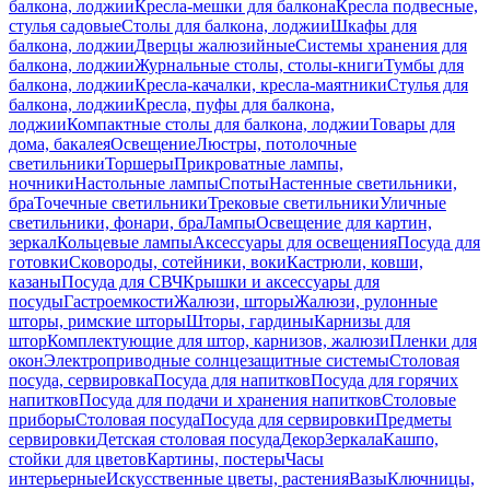
балкона, лоджии
Кресла-мешки для балкона
Кресла подвесные,
стулья садовые
Столы для балкона, лоджии
Шкафы для
балкона, лоджии
Дверцы жалюзийные
Системы хранения для
балкона, лоджии
Журнальные столы, столы-книги
Тумбы для
балкона, лоджии
Кресла-качалки, кресла-маятники
Стулья для
балкона, лоджии
Кресла, пуфы для балкона,
лоджии
Компактные столы для балкона, лоджии
Товары для
дома, бакалея
Освещение
Люстры, потолочные
светильники
Торшеры
Прикроватные лампы,
ночники
Настольные лампы
Споты
Настенные светильники,
бра
Точечные светильники
Трековые светильники
Уличные
светильники, фонари, бра
Лампы
Освещение для картин,
зеркал
Кольцевые лампы
Аксессуары для освещения
Посуда для
готовки
Сковороды, сотейники, воки
Кастрюли, ковши,
казаны
Посуда для СВЧ
Крышки и аксессуары для
посуды
Гастроемкости
Жалюзи, шторы
Жалюзи, рулонные
шторы, римские шторы
Шторы, гардины
Карнизы для
штор
Комплектующие для штор, карнизов, жалюзи
Пленки для
окон
Электроприводные солнцезащитные системы
Столовая
посуда, сервировка
Посуда для напитков
Посуда для горячих
напитков
Посуда для подачи и хранения напитков
Столовые
приборы
Столовая посуда
Посуда для сервировки
Предметы
сервировки
Детская столовая посуда
Декор
Зеркала
Кашпо,
стойки для цветов
Картины, постеры
Часы
интерьерные
Искусственные цветы, растения
Вазы
Ключницы,