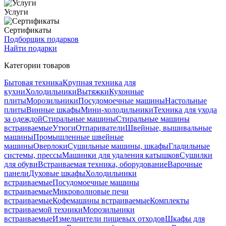
Услуги
Сертификаты
Подборщик подарков
Найти подарки
Категории товаров
Бытовая техника
Крупная техника для
кухни
Холодильники
Вытяжки
Кухонные
плиты
Морозильники
Посудомоечные машины
Настольные
плиты
Винные шкафы
Мини-холодильники
Техника для ухода
за одеждой
Стиральные машины
Стиральные машины
встраиваемые
Утюги
Отпариватели
Швейные, вышивальные
машины
Промышленные швейные
машины
Оверлоки
Сушильные машины, шкафы
Гладильные
системы, прессы
Машинки для удаления катышков
Сушилки
для обуви
Встраиваемая техника, оборудование
Варочные
панели
Духовые шкафы
Холодильники
встраиваемые
Посудомоечные машины
встраиваемые
Микроволновые печи
встраиваемые
Кофемашины встраиваемые
Комплекты
встраиваемой техники
Морозильники
встраиваемые
Измельчители пищевых отходов
Шкафы для