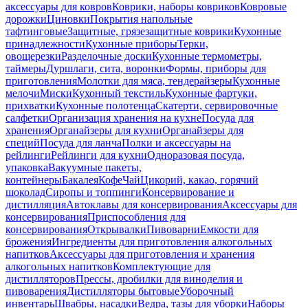
аксессуары для ковров
Коврики, наборы ковриков
Ковровые
дорожки
Циновки
Покрытия напольные
тафтинговые
Защитные, грязезащитные коврики
Кухонные
принадлежности
Кухонные приборы
Терки,
овощерезки
Разделочные доски
Кухонные термометры,
таймеры
Дуршлаги, сита, воронки
Формы, приборы для
приготовления
Молотки для мяса, тендерайзеры
Кухонные
мелочи
Миски
Кухонный текстиль
Кухонные фартуки,
прихватки
Кухонные полотенца
Скатерти, сервировочные
салфетки
Организация хранения на кухне
Посуда для
хранения
Органайзеры для кухни
Органайзеры для
специй
Посуда для ланча
Полки и аксессуары на
рейлинги
Рейлинги для кухни
Одноразовая посуда,
упаковка
Вакуумные пакеты,
контейнеры
Бакалея
Кофе
Чай
Цикорий, какао, горячий
шоколад
Сиропы и топпинги
Консервирование и
дистилляция
Автоклавы для консервирования
Аксессуары для
консервирования
Приспособления для
консервирования
Открывалки
Пивоварни
Емкости для
брожения
Ингредиенты для приготовления алкогольных
напитков
Аксессуары для приготовления и хранения
алкогольных напитков
Комплектующие для
дистилляторов
Прессы, дробилки для виноделия и
пивоварения
Дистилляторы бытовые
Уборочный
инвентарь
Швабры, насадки
Ведра, тазы для уборки
Наборы