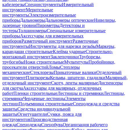
кабелерезы
Специнструменты
Измерительный
инструмент
Мерительные
инструменты
Электроизмерительные
приборы
Дальномеры
Дальномеры оптические
Нивелиры,
лазерные уровни
Пирометры
Детекторы и
тестеры
Толщиномеры
Специальные измерительные
приборы
Аксессуары для измерительных
приборов
Разметочный инструмент
Разметочные
инструменты
Инструменты для нарезки резьбы
Маркеры,
карандаши строительные
Клейма ударные
Строительно-
монтажный инструмент
Заклепочники
Труборезы,
трубогибы
Ножи строительные
Мультитулы
Пробойники,
просекатели отверстий
Ломы
Степлеры
механические
Стеклорезы
Прикаточные валики
Отделочный
инструмент
Плиткорезы
Кельмы, шпатели, гладилки
Малярный,
отделочный инструмент
Скотч, ленты малярные
Диспенсеры
для скотча
Аксессуары для малярных, отделочных
работ
Пленки строительные
Лестницы и стремянки
Лестницы,
стремянки
Чердачные лестницы
Элементы
лестниц
Подъемники строительные
Спецодежда и средства
защиты
Средства индивидуальной
защиты
Огнетушители
Сумки, пояса для
инструментов
Производственная
одежда
Спецодежда
Спецобувь
Организация рабочего
пространства
Фонари, прожекторы
Кейсы, ящики для