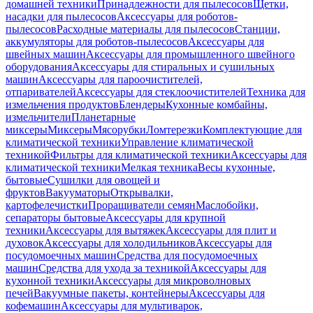
домашней техники
Принадлежности для пылесосов
Щетки,
насадки для пылесосов
Аксессуары для роботов-
пылесосов
Расходные материалы для пылесосов
Станции,
аккумуляторы для роботов-пылесосов
Аксессуары для
швейных машин
Аксессуары для промышленного швейного
оборудования
Аксессуары для стиральных и сушильных
машин
Аксессуары для пароочистителей,
отпаривателей
Аксессуары для стеклоочистителей
Техника для
измельчения продуктов
Блендеры
Кухонные комбайны,
измельчители
Планетарные
миксеры
Миксеры
Мясорубки
Ломтерезки
Комплектующие для
климатической техники
Управление климатической
техникой
Фильтры для климатической техники
Аксессуары для
климатической техники
Мелкая техника
Весы кухонные,
бытовые
Сушилки для овощей и
фруктов
Вакууматоры
Открывалки,
картофелечистки
Проращиватели семян
Маслобойки,
сепараторы бытовые
Аксессуары для крупной
техники
Аксессуары для вытяжек
Аксессуары для плит и
духовок
Аксессуары для холодильников
Аксессуары для
посудомоечных машин
Средства для посудомоечных
машин
Средства для ухода за техникой
Аксессуары для
кухонной техники
Аксессуары для микроволновых
печей
Вакуумные пакеты, контейнеры
Аксессуары для
кофемашин
Аксессуары для мультиварок,