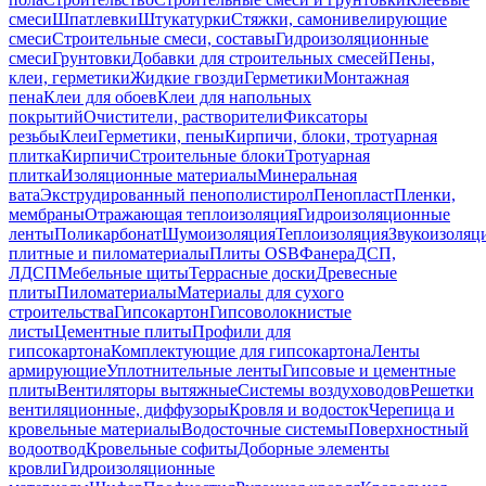
смеси
Шпатлевки
Штукатурки
Стяжки, самонивелирующие
смеси
Строительные смеси, составы
Гидроизоляционные
смеси
Грунтовки
Добавки для строительных смесей
Пены,
клеи, герметики
Жидкие гвозди
Герметики
Монтажная
пена
Клеи для обоев
Клеи для напольных
покрытий
Очистители, растворители
Фиксаторы
резьбы
Клеи
Герметики, пены
Кирпичи, блоки, тротуарная
плитка
Кирпичи
Строительные блоки
Тротуарная
плитка
Изоляционные материалы
Минеральная
вата
Экструдированный пенополистирол
Пенопласт
Пленки,
мембраны
Отражающая теплоизоляция
Гидроизоляционные
ленты
Поликарбонат
Шумоизоляция
Теплоизоляция
Звукоизоляц
плитные и пиломатериалы
Плиты OSB
Фанера
ДСП,
ЛДСП
Мебельные щиты
Террасные доски
Древесные
плиты
Пиломатериалы
Материалы для сухого
строительства
Гипсокартон
Гипсоволокнистые
листы
Цементные плиты
Профили для
гипсокартона
Комплектующие для гипсокартона
Ленты
армирующие
Уплотнительные ленты
Гипсовые и цементные
плиты
Вентиляторы вытяжные
Системы воздуховодов
Решетки
вентиляционные, диффузоры
Кровля и водосток
Черепица и
кровельные материалы
Водосточные системы
Поверхностный
водоотвод
Кровельные софиты
Доборные элементы
кровли
Гидроизоляционные