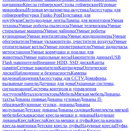
наушники
Кресла геймерские
Столы геймерские
Игровые
микрофоны
Игровая мультимедиа акустика
Аксессуары для
геймеров
Фигурки Funko Pop
Подставки для
ноутбуков
Светодиодные ленты
Лампы для мониторов
Умная
техника
Умные роботы-пылесосы
Умные телевизоры
Умные
стиральные машины
Умные чайники
Умные роботы
кулинарные
Умные вентиляторы
Умные кондиционеры
Умные
обогреватели
Умные увлажнители, очистители воздуха
Умные
отопительные котлы
Умные проветриватели
Умные радиочасы,
метеостанции
Умные кормушки и поилки для
животных
Умные напольные весы
Накопители данных
USB
Flash накопители
Внешние HDD, SSD диски
Карты
памяти
Сетевые накопители
Картридеры
Оптические
диски
Наблюдение и безопасность
Камеры
видеонаблюдения
Аксессуары для CCTV
Домофоны,
вызывные панели
Датчики для дома
Охранные системы,
сигнализации
Системы контроля и управления
доступом
Металлодетекторы
Мебель
Мягкая мебель
Диваны,
тахты
Диваны прямые
Диваны угловые
Диваны П-
образные
Кухонные уголки, диваны
Диваны
модульные
Детские диваны
Диваны садовые
Комплекты мягкой
мебели
Бескаркасные кресла-мешки и диваны
Надувные
диваны
Кресла
Кресла
Кресла-мешки и пуфы
Кресла-качалки,
кресла-маятники
Детские кресла, пуфы
Надувные кресла
Пуфы,
оттоманки
Кресла-кровати
Игровая мебель
Кресла