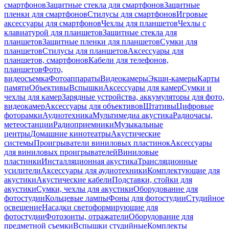
смартфонов
Защитные стекла для смартфонов
Защитные
пленки для смартфонов
Стилусы для смартфонов
Игровые
аксессуары для смартфонов
Чехлы для планшетов
Чехлы с
клавиатурой для планшетов
Защитные стекла для
планшетов
Защитные пленки для планшетов
Сумки для
планшетов
Стилусы для планшетов
Аксессуары для
планшетов, смартфонов
Кабели для телефонов,
планшетов
Фото,
видеосъемка
Фотоаппараты
Видеокамеры
Экшн-камеры
Карты
памяти
Объективы
Вспышки
Аксессуары для камер
Сумки и
чехлы для камер
Зарядные устройства, аккумуляторы для фото,
видеокамер
Аксессуары для объективов
Штативы
Цифровые
фоторамки
Аудиотехника
Мультимедиа акустика
Радиочасы,
метеостанции
Радиоприемники
Музыкальные
центры
Домашние кинотеатры
Акустические
системы
Проигрыватели виниловых пластинок
Аксессуары
для виниловых проигрывателей
Виниловые
пластинки
Инсталляционная акустика
Трансляционные
усилители
Аксессуары для аудиотехники
Комплектующие для
акустики
Акустические кабели
Подставки, стойки для
акустики
Сумки, чехлы для акустики
Оборудование для
фотостудии
Кольцевые лампы
Фоны для фотостудии
Студийное
освещение
Насадки светоформирующие для
фотостудии
Фотозонты, отражатели
Оборудование для
предметной съемки
Вспышки студийные
Комплекты