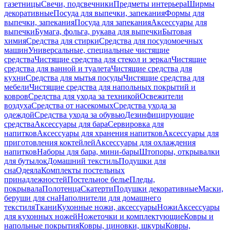
газетницы
Свечи, подсвечники
Предметы интерьера
Ширмы
декоративные
Посуда для выпечки, запекания
Формы для
выпечки, запекания
Посуда для запекания
Аксессуары для
выпечки
Бумага, фольга, рукава для выпечки
Бытовая
химия
Средства для стирки
Средства для посудомоечных
машин
Универсальные, специальные чистящие
средства
Чистящие средства для стекол и зеркал
Чистящие
средства для ванной и туалета
Чистящие средства для
кухни
Средства для мытья посуды
Чистящие средства для
мебели
Чистящие средства для напольных покрытий и
ковров
Средства для ухода за техникой
Освежители
воздуха
Средства от насекомых
Средства ухода за
одеждой
Средства ухода за обувью
Дезинфицирующие
средства
Аксессуары для бара
Сервировка для
напитков
Аксессуары для хранения напитков
Аксессуары для
приготовления коктейлей
Аксессуары для охлаждения
напитков
Наборы для бара, мини-бары
Штопоры, открывалки
для бутылок
Домашний текстиль
Подушки для
сна
Одеяла
Комплекты постельных
принадлежностей
Постельное белье
Пледы,
покрывала
Полотенца
Скатерти
Подушки декоративные
Маски,
беруши для сна
Наполнители для домашнего
текстиля
Ткани
Кухонные ножи, аксессуары
Ножи
Аксессуары
для кухонных ножей
Ножеточки и комплектующие
Ковры и
напольные покрытия
Ковры, циновки, шкуры
Ковры,