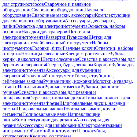
для стружкоотсосов
Сварочное и паяльное
оборудование
Сварочное оборудование
Паяльное
оборудование
Сварочные маски, аксессуары
Комплектующие
для сварочного оборудования
Аксессуары для сварки,
пайки
Оснастка для электроинструмента
Оснастка, наборы
оснастки
Насадки для граверов
Щетки для
электроинструмента
Развертки
Пуансоны
Щетки для
электродвигателей
Слесарный инструмент
Наборы
инструментов
Головки, биты
Гаечные ключи
Отвертки, наборы
отверток
Ножницы слесарные
Клещи строительные
Зубила,
керны, выколотки
Щетки слесарные
Оснастка и аксессуары для
бурения и сверления
Сверла, буры, зенкеры
Коронки
Зубила для
электроинструмента
Аксессуары для бурения и
сверления
Столярный инструмент
Тиски, струбцины,
гейферные зажимы
Ручные пилы, ножовки
Молотки, кувалды,
киянки
Напильники
Ручные стамески
Рубанки, рашпили
ручные
Оснастка и аксессуары для резания и
шлифования
Отрезные, пильные диски
Пильные полотна для
электроинструмента
Фрезы
Шлифовальные диски, насадки,
листы
Шлифовальные чашки
Точильные камни, круги,
сегменты
Полировальные валы
Направляющие
шины
Комплектующие для резания
Аксессуары для
резания
Аксессуары для шлифования
Электромонтажный
инструмент
Обжимной инструмент
Плоскогубцы,
круглогубцы
Кусачки, болторезы,