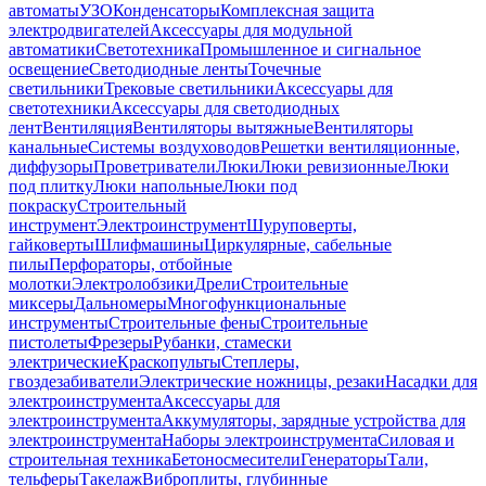
автоматы
УЗО
Конденсаторы
Комплексная защита
электродвигателей
Аксессуары для модульной
автоматики
Светотехника
Промышленное и сигнальное
освещение
Светодиодные ленты
Точечные
светильники
Трековые светильники
Аксессуары для
светотехники
Аксессуары для светодиодных
лент
Вентиляция
Вентиляторы вытяжные
Вентиляторы
канальные
Системы воздуховодов
Решетки вентиляционные,
диффузоры
Проветриватели
Люки
Люки ревизионные
Люки
под плитку
Люки напольные
Люки под
покраску
Строительный
инструмент
Электроинструмент
Шуруповерты,
гайковерты
Шлифмашины
Циркулярные, сабельные
пилы
Перфораторы, отбойные
молотки
Электролобзики
Дрели
Строительные
миксеры
Дальномеры
Многофункциональные
инструменты
Строительные фены
Строительные
пистолеты
Фрезеры
Рубанки, стамески
электрические
Краскопульты
Степлеры,
гвоздезабиватели
Электрические ножницы, резаки
Насадки для
электроинструмента
Аксессуары для
электроинструмента
Аккумуляторы, зарядные устройства для
электроинструмента
Наборы электроинструмента
Силовая и
строительная техника
Бетоносмесители
Генераторы
Тали,
тельферы
Такелаж
Виброплиты, глубинные