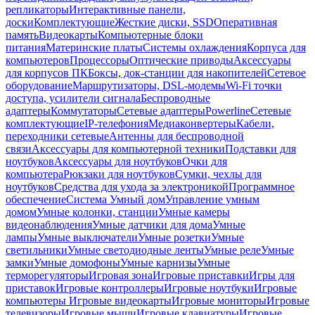
репликаторы
Интерактивные панели,
доски
Комплектующие
Жесткие диски, SSD
Оперативная
память
Видеокарты
Компьютерные блоки
питания
Материнские платы
Системы охлаждения
Корпуса для
компьютеров
Процессоры
Оптические приводы
Аксессуары
для корпусов ПК
Боксы, док-станции для накопителей
Сетевое
оборудование
Маршрутизаторы, DSL-модемы
Wi-Fi точки
доступа, усилители сигнала
Беспроводные
адаптеры
Коммутаторы
Сетевые адаптеры
Powerline
Сетевые
комплектующие
IP-телефония
Медиаконвертеры
Кабели,
переходники сетевые
Антенны для беспроводной
связи
Аксессуары для компьютерной техники
Подставки для
ноутбуков
Аксессуары для ноутбуков
Очки для
компьютера
Рюкзаки для ноутбуков
Сумки, чехлы для
ноутбуков
Средства для ухода за электроникой
Программное
обеспечение
Система Умный дом
Управление умным
домом
Умные колонки, станции
Умные камеры
видеонаблюдения
Умные датчики для дома
Умные
лампы
Умные выключатели
Умные розетки
Умные
светильники
Умные светодиодные ленты
Умные реле
Умные
замки
Умные домофоны
Умные карнизы
Умные
терморегуляторы
Игровая зона
Игровые приставки
Игры для
приставок
Игровые контроллеры
Игровые ноутбуки
Игровые
компьютеры
Игровые видеокарты
Игровые мониторы
Игровые
телевизоры
Игровые мыши
Игровые клавиатуры
Игровые