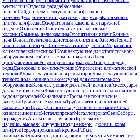
материалы
Шифер
Профнастил
Рулонная кровля
Кровельная
вентиляция
Отделка фасада
Фасадные
панели
Сайдинг
Комплектующие для фасадных
панелей
Декоративные штукатурки для фасада
Клинкерная
плитка для фасада
Декоративный камень для наружной
отделки
Отопление
Отопительные котлы
Газовые
колонки
Камины, печи-камины
Отопительные печи
Банные
печи
Водонагреватели
Радиаторы отопления, батареи
Теплый
пол
Теплые плинтусы
Системы антиобледенения
Управление
климатической техникой
Комплектующие для отопительного
оборудования
Стабилизаторы напряжения
Насосы
циркуляционные
Регулирующая арматура
Отвод и подвод
воды
Дымоходы и комплектующие
Управление климатической
техникой
Комплектующие для радиаторов
Комплектующие для
теплого пола
Топливо и аксессуары для отопительного
оборудования
Комплектующие для печей, каминов
Аксессуары
для каминов, печей
Комплектующие для отопительных котлов,
водонагревателей
Канализация
Тросы сантехнические,
вантузы
Прочистные машины
Трубы, фитинги внутренней
канализации
Трубы, фитинги наружной канализации
Люки
канализационные
Металлопрокат
Металлопрокат
Сваи
Заборы,
ограждения
Автоматика для ворот
Крепежные
изделия
Саморезы, шурупы
Гвозди
Анкеры, дюбели
Скобы,
штифты
Перфорированный крепеж
Гайки,
шайбы
Заклепки
Болты, винты, шпильки
Хомуты
Химические