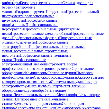
вибраторы
Бензорезы, резчики швов
Стойки, дрели для
бурения
Затирочные
машины
Гидроинструмент
Погрузчики
Профессиональный
инструмент
Профессиональные
шуруповерты
Профессиональные
шлифмашины
Профессиональные
перфораторы
Профессиональные циркулярные
пилы
Профессиональные электролобзики
Профессиональные
дрели
Профессиональные фрезеры
Профессиональные
мультиинструменты
Профессиональные
электрорубанки
Профессиональные строительные
фены
Профессиональные строительные
пистолеты
Профессиональные точильные
станки
Профессиональные
электроножницы
Пневмоинструмент
Наборы
профессионального электроинструмента
Строительное
оборудование
Компрессоры
Тепловые пушки
Пылесосы
профессиональные
Стружкоотсосы
Домкраты
Аксессуары для
компрессоров, пневмосистем
Системы пылеудаления для
электроинструмента
Пневмоинструмент
Станки и
оборудование
Деревообрабатывающие
станки
Ленточнопильные станки
Металлообрабатывающие
станки
Плиткорезные станки
Точильные
станки
Комплектующие для станков
Оснастка для
станков
Аксессуары для станков
Стружкоотсосы
Аксессуары