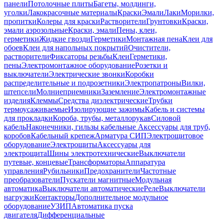
панели
Потолочные плиты
Багеты, молдинги,
уголки
Лакокрасочные материалы
Краски
Эмали
Лаки
Морилки,
пропитки
Колеры для краски
Растворители
Грунтовки
Краски,
эмали аэрозольные
Краски, эмали
Пены, клеи,
герметики
Жидкие гвозди
Герметики
Монтажная пена
Клеи для
обоев
Клеи для напольных покрытий
Очистители,
растворители
Фиксаторы резьбы
Клеи
Герметики,
пены
Электромонтажное оборудование
Розетки и
выключатели
Электрические звонки
Коробки
распределительные и подрозетники
Электропатроны
Вилки,
штепсели
Молниеприемники
Заземление
Электромонтажные
изделия
Клеммы
Средства диэлектрические
Трубки
термоусаживаемые
Изолирующие зажимы
Кабель и системы
для прокладки
Короба, трубы, металлорукав
Силовой
кабель
Наконечники, гильзы кабельные
Аксессуары для труб,
коробов
Кабельный крепеж
Арматура СИП
Электрощитовое
оборудование
Электрощиты
Аксессуары для
электрощита
Шины электротехнические
Выключатели
путевые, концевые
Трансформаторы
Аппаратура
управления
Рубильники
Предохранители
Частотные
преобразователи
Пускатели магнитные
Модульная
автоматика
Выключатели автоматические
Реле
Выключатели
нагрузки
Контакторы
Дополнительное модульное
оборудование
УЗИП
Автоматика пуска
двигателя
Дифференциальные