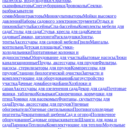
пылесосы, воздуходувки
Аэраторы,
скарификаторы
Снегоуборщики
Дровоколы
Сеялки,
разбрасыватели
семян
Минитракторы
Миникультиваторы
Мойки высокого
давления
Наборы садового электроинструмента
Отдых и
пикник
Батуты
Бассейны
Спа-бассейны
Комплекты мебели для
сада
Столы для сада
Стулья, кресла для сада
Качели
садовые
Гамаки, шезлонги
Раскладушки
Зонты,
тенты
Аксессуары для садовой мебели
Грили
Мангалы,
коптильни
Детская площадка
Сумки-
холодильники
Портативные колонки и
аудиосистемы
Оборудование для участка
Бытовые насосы
Люки
канализационные
Пруды, аксессуары для прудов
Фильтры,
насосы, стерилизаторы для прудов
Компрессоры для
прудов
Станции биологической очистки
Запчасти и
комплектующие для оборудования
Благоустройство
участка
Дачные дома
Беседки
Бани
Хозблоки и
сараи
Аксессуары для озеленения сада
Декор для сада
Почтовые
ящики, таблички
Козырьки
Скворечники, кормушки для
птиц
Домики для насекомых
Фонтаны, скульптуры для
сада
Пруды, аксессуары для прудов
Уличные
обогреватели
Уличные светильники
Противогололедные
реагенты
Декоративный щебень
Сад и огород
Поливочное
оборудование
Садовые опрыскиватели
Шланги для дома и
сада
Парники
Теплицы
Комплектующие для теплиц
Модульные