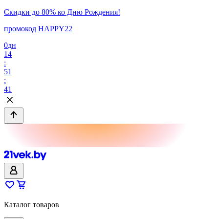
Скидки до 80% ко Дню Рождения!
промокод HAPPY22
0
дн
14
:
51
:
41
Каталог товаров