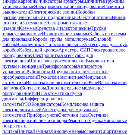
анкеры
Карабины
Фиксаторы арматуры
Шплинты
Пружины
универсальные
Электромонтажное оборудование
Розетки и
выключатели
Электрические звонки
Коробки
распределительные и подрозетники
Электропатроны
Вилки,
штепсели
Заземление
Электромонтажные
изделия
Клеммы
Средства диэлектрические
Трубки
термоусаживаемые
Изолирующие зажимы
Кабель и системы
для прокладки
Короба, трубы, металлорукав
Силовой
кабель
Наконечники, гильзы кабельные
Аксессуары для труб,
коробов
Кабельный крепеж
Арматура СИП
Электрощитовое
оборудование
Электрощиты
Аксессуары для
электрощита
Шины электротехнические
Выключатели
путевые, концевые
Трансформаторы
Аппаратура
управления
Рубильники
Предохранители
Частотные
преобразователи
Пускатели магнитные
Модульная
автоматика
Выключатели автоматические
Реле
Выключатели
нагрузки
Контакторы
Дополнительное модульное
оборудование
УЗИП
Автоматика пуска
двигателя
Дифференциальные
автоматы
УЗО
Конденсаторы
Комплексная защита
электродвигателей
Аксессуары для модульной
автоматики
Приборы учета
Счетчики газа
Счетчики
электроэнергии
Счетчики воды
Ремонт и отделка
Напольные
покрытия и
плитка
Плитка
Ламинат
Линолеум
Керамогранит
Спортивные