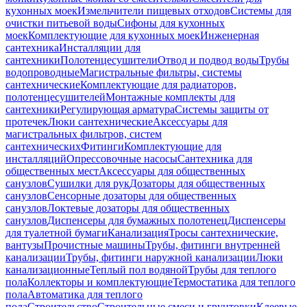
кухонных моек
Измельчители пищевых отходов
Системы для
очистки питьевой воды
Сифоны для кухонных
моек
Комплектующие для кухонных моек
Инженерная
сантехника
Инсталляции для
сантехники
Полотенцесушители
Отвод и подвод воды
Трубы
водопроводные
Магистральные фильтры, системы
сантехнические
Комплектующие для радиаторов,
полотенцесушителей
Монтажные комплекты для
сантехники
Регулирующая арматура
Системы защиты от
протечек
Люки сантехнические
Аксессуары для
магистральных фильтров, систем
сантехнических
Фитинги
Комплектующие для
инсталляций
Опрессовочные насосы
Сантехника для
общественных мест
Аксессуары для общественных
санузлов
Сушилки для рук
Дозаторы для общественных
санузлов
Сенсорные дозаторы для общественных
санузлов
Локтевые дозаторы для общественных
санузлов
Диспенсеры для бумажных полотенец
Диспенсеры
для туалетной бумаги
Канализация
Тросы сантехнические,
вантузы
Прочистные машины
Трубы, фитинги внутренней
канализации
Трубы, фитинги наружной канализации
Люки
канализационные
Теплый пол водяной
Трубы для теплого
пола
Коллекторы и комплектующие
Термостатика для теплого
пола
Автоматика для теплого
пола
Строительство
Строительные смеси и грунтовки
Клеевые