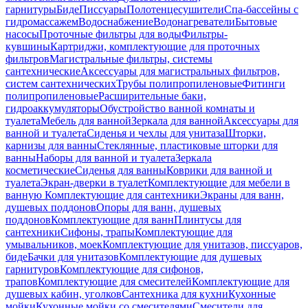
гарнитуры
Биде
Писсуары
Полотенцесушители
Спа-бассейны с
гидромассажем
Водоснабжение
Водонагреватели
Бытовые
насосы
Проточные фильтры для воды
Фильтры-
кувшины
Картриджи, комплектующие для проточных
фильтров
Магистральные фильтры, системы
сантехнические
Аксессуары для магистральных фильтров,
систем сантехнических
Трубы полипропиленовые
Фитинги
полипропиленовые
Расширительные баки,
гидроаккумуляторы
Обустройство ванной комнаты и
туалета
Мебель для ванной
Зеркала для ванной
Аксессуары для
ванной и туалета
Сиденья и чехлы для унитаза
Шторки,
карнизы для ванны
Стеклянные, пластиковые шторки для
ванны
Наборы для ванной и туалета
Зеркала
косметические
Сиденья для ванны
Коврики для ванной и
туалета
Экран-дверки в туалет
Комплектующие для мебели в
ванную
Комплектующие для сантехники
Экраны для ванн,
душевых поддонов
Опоры для ванн, душевых
поддонов
Комплектующие для ванн
Плинтусы для
сантехники
Сифоны, трапы
Комплектующие для
умывальников, моек
Комплектующие для унитазов, писсуаров,
биде
Бачки для унитазов
Комплектующие для душевых
гарнитуров
Комплектующие для сифонов,
трапов
Комплектующие для смесителей
Комплектующие для
душевых кабин, уголков
Сантехника для кухни
Кухонные
мойки
Кухонные мойки со смесителями
Смесители для