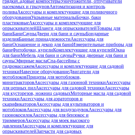
грядки
Садовые компостеры
Уничтожители, отпугиватели
насекомых и грызунов
Автоматизация и контроль
полива
Аксессуары и комплектующие для поливочного
оборудования
Укрывные материалы
Бочки, баки
пластиковые
Аксессуары и комплектующие для
опрыскивателей
Шланги для опрыскивателей
Товары для
бани
Бани
Сауны
Двери для бани и сауны
Бондарные
изделия
Банные принадлежности
Аксессуары для
бани
Оснащение и декор для бани
Измерительные приборы для
бани
Фитобочки, купели
Комплектующие для купелей
Окна
для бани
Мебель для бани и сауны
Ручки дверные для бани и
сауны
Эфирные масла
Спа-бассейны с
гидромассажем
Аксессуары и комплектующие для садовой
техники
Навесное оборудование
Двигатели для
мотоблоков
Прицепы для мотоблоков,
минитракторов
Аксессуары для газонной техники
Аксессуары
для цепных пил
Аксессуары для садовой техники
Аксессуары
для кусторезов, ножниц садовых
Моторные масла для садовой
техники
Аксессуары для аэратоторов и
скарификаторов
Аксессуары для культиваторов и
мотоблоков
Аксессуары для воздуходувок
Аксессуары для
газонокосилок
Аксессуары для бензокос и
триммеров
Аксессуары для моек высокого
давления
Аксессуары и комплектующие для
опрыскивателей
Запчасти для садовых