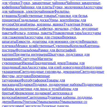
для уборки
Турки, заварочные чайники
Чайники заварочные,
кофейники
Чайники для плиты
Турки, молочники
Аксессуары
для чайников, электрочайников
Фильтры-
кувшины
Хозяйственные товары
Сушилки для белья,
прищепки
Гладильные доски
Урны, контейнеры для
мусора
Органайзеры, корзины, ящики
Туалетная бумага,
бумажные полотенца
Салфетки, мочалки, губки, мусорные
пакеты
Фольга, пленка, пакеты
Упаковочная тара
Аксессуары
для глажения
Аксессуары для стирки
Веревки,
шпагаты
Емкости, дозаторы для моющих средств
Вешалки-
плечики
Мешки хозяйственные
Сувениры
Копилки
Картины,
постеры
Фотоальбомы
Рамки для фотографий,
картин
Предметы интерьера
Шкатулки, подставки для
украшений
Статуэтки
Магниты
сувенирные
Иконы
Праздничный декор
Товары для
праздника
Елки
Аксессуары для елей новогодних
Новогодние
украшения
Светодиодные гирлянды, декорации
Светодиодные
фигуры, игрушки
Временные
татуировки
Фотобутафория
Товары для
маскарада
Подарки
Подарки, подарочные наборы
Подарочные
наборы косметики для лица и тела
Наборы для
бритья
Оформление подарков
Сантехника и
водоснабжение
Сантехника
Душевые кабины, поддоны,
двери
Ванны
Унитазы
Умывальники
Умывальники со
смесителями
Смесители
Душевые панели,