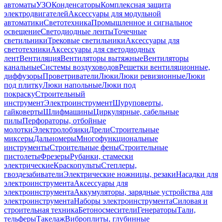
автоматы
УЗО
Конденсаторы
Комплексная защита
электродвигателей
Аксессуары для модульной
автоматики
Светотехника
Промышленное и сигнальное
освещение
Светодиодные ленты
Точечные
светильники
Трековые светильники
Аксессуары для
светотехники
Аксессуары для светодиодных
лент
Вентиляция
Вентиляторы вытяжные
Вентиляторы
канальные
Системы воздуховодов
Решетки вентиляционные,
диффузоры
Проветриватели
Люки
Люки ревизионные
Люки
под плитку
Люки напольные
Люки под
покраску
Строительный
инструмент
Электроинструмент
Шуруповерты,
гайковерты
Шлифмашины
Циркулярные, сабельные
пилы
Перфораторы, отбойные
молотки
Электролобзики
Дрели
Строительные
миксеры
Дальномеры
Многофункциональные
инструменты
Строительные фены
Строительные
пистолеты
Фрезеры
Рубанки, стамески
электрические
Краскопульты
Степлеры,
гвоздезабиватели
Электрические ножницы, резаки
Насадки для
электроинструмента
Аксессуары для
электроинструмента
Аккумуляторы, зарядные устройства для
электроинструмента
Наборы электроинструмента
Силовая и
строительная техника
Бетоносмесители
Генераторы
Тали,
тельферы
Такелаж
Виброплиты, глубинные