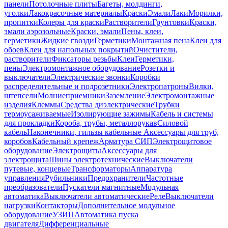
панели
Потолочные плиты
Багеты, молдинги,
уголки
Лакокрасочные материалы
Краски
Эмали
Лаки
Морилки,
пропитки
Колеры для краски
Растворители
Грунтовки
Краски,
эмали аэрозольные
Краски, эмали
Пены, клеи,
герметики
Жидкие гвозди
Герметики
Монтажная пена
Клеи для
обоев
Клеи для напольных покрытий
Очистители,
растворители
Фиксаторы резьбы
Клеи
Герметики,
пены
Электромонтажное оборудование
Розетки и
выключатели
Электрические звонки
Коробки
распределительные и подрозетники
Электропатроны
Вилки,
штепсели
Молниеприемники
Заземление
Электромонтажные
изделия
Клеммы
Средства диэлектрические
Трубки
термоусаживаемые
Изолирующие зажимы
Кабель и системы
для прокладки
Короба, трубы, металлорукав
Силовой
кабель
Наконечники, гильзы кабельные
Аксессуары для труб,
коробов
Кабельный крепеж
Арматура СИП
Электрощитовое
оборудование
Электрощиты
Аксессуары для
электрощита
Шины электротехнические
Выключатели
путевые, концевые
Трансформаторы
Аппаратура
управления
Рубильники
Предохранители
Частотные
преобразователи
Пускатели магнитные
Модульная
автоматика
Выключатели автоматические
Реле
Выключатели
нагрузки
Контакторы
Дополнительное модульное
оборудование
УЗИП
Автоматика пуска
двигателя
Дифференциальные