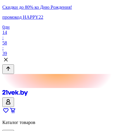
Скидки до 80% ко Дню Рождения!
промокод HAPPY22
0
дн
14
:
58
:
39
Каталог товаров