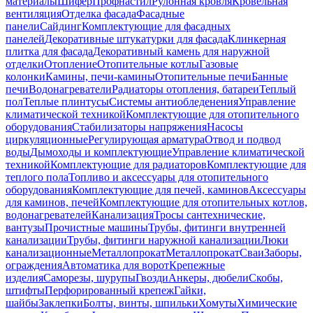
материалы
Шифер
Профнастил
Рулонная кровля
Кровельная
вентиляция
Отделка фасада
Фасадные
панели
Сайдинг
Комплектующие для фасадных
панелей
Декоративные штукатурки для фасада
Клинкерная
плитка для фасада
Декоративный камень для наружной
отделки
Отопление
Отопительные котлы
Газовые
колонки
Камины, печи-камины
Отопительные печи
Банные
печи
Водонагреватели
Радиаторы отопления, батареи
Теплый
пол
Теплые плинтусы
Системы антиобледенения
Управление
климатической техникой
Комплектующие для отопительного
оборудования
Стабилизаторы напряжения
Насосы
циркуляционные
Регулирующая арматура
Отвод и подвод
воды
Дымоходы и комплектующие
Управление климатической
техникой
Комплектующие для радиаторов
Комплектующие для
теплого пола
Топливо и аксессуары для отопительного
оборудования
Комплектующие для печей, каминов
Аксессуары
для каминов, печей
Комплектующие для отопительных котлов,
водонагревателей
Канализация
Тросы сантехнические,
вантузы
Прочистные машины
Трубы, фитинги внутренней
канализации
Трубы, фитинги наружной канализации
Люки
канализационные
Металлопрокат
Металлопрокат
Сваи
Заборы,
ограждения
Автоматика для ворот
Крепежные
изделия
Саморезы, шурупы
Гвозди
Анкеры, дюбели
Скобы,
штифты
Перфорированный крепеж
Гайки,
шайбы
Заклепки
Болты, винты, шпильки
Хомуты
Химические