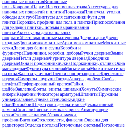
напольные покрытия
Виниловые
полы
Ковролин
Паркет
Искусственная трава
Аксессуары для
напольных покрытий и плитки
Подложка
Плинтусы, уголки,
обводы для труб
Плинтусы для сантехники
Фуги для
плитки
Порожки, профили для пола и плитки
Приспособления
для укладки плитки
Системы выравнивания
плитки
Аксессуары для напольных
покрытий
Реставрационные материалы
Двери и арки
Двери
входные
Двери межкомнатные
Арки межкомнатные
Москитные
сетки
Двери для бани и сауны
Коробки и
фурнитура
Наличники, коробки, доборы
Ручки дверные
Замки
дверные
Петли дверные
Фурнитура дверная
Доводчики
дверные
Окна и подоконники
Окна
Подоконники, отливы
Окна
мансардные
Фурнитура оконная
Мягкие окна
Москитные сетки
на окна
Жалюзи уличные
Пленки солнцезащитные
Крепежные
изделия
Саморезы, шурупы
Гвозди
Анкеры, дюбели
Скобы,
штифты
Перфорированный крепеж
Гайки,
шайбы
Заклепки
Болты, винты, шпильки
Хомуты
Химические
анкеры
Карабины
Фиксаторы арматуры
Шплинты
Пружины
универсальные
Отделка стен
Обои
Жидкие
обои
Фотообои
Штукатурки декоративные
Декоративный
камень
Скинали
Пленки самоклеящиеся
Армирующие
сетки
Стеновые панели
Уголки, маяки,
профили
Вагонка
Стеклохолсты, флизелин
Экраны для
радиаторов
Отделка потолка
Потолочные системы
Потолочные