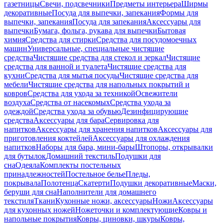
газетницы
Свечи, подсвечники
Предметы интерьера
Ширмы
декоративные
Посуда для выпечки, запекания
Формы для
выпечки, запекания
Посуда для запекания
Аксессуары для
выпечки
Бумага, фольга, рукава для выпечки
Бытовая
химия
Средства для стирки
Средства для посудомоечных
машин
Универсальные, специальные чистящие
средства
Чистящие средства для стекол и зеркал
Чистящие
средства для ванной и туалета
Чистящие средства для
кухни
Средства для мытья посуды
Чистящие средства для
мебели
Чистящие средства для напольных покрытий и
ковров
Средства для ухода за техникой
Освежители
воздуха
Средства от насекомых
Средства ухода за
одеждой
Средства ухода за обувью
Дезинфицирующие
средства
Аксессуары для бара
Сервировка для
напитков
Аксессуары для хранения напитков
Аксессуары для
приготовления коктейлей
Аксессуары для охлаждения
напитков
Наборы для бара, мини-бары
Штопоры, открывалки
для бутылок
Домашний текстиль
Подушки для
сна
Одеяла
Комплекты постельных
принадлежностей
Постельное белье
Пледы,
покрывала
Полотенца
Скатерти
Подушки декоративные
Маски,
беруши для сна
Наполнители для домашнего
текстиля
Ткани
Кухонные ножи, аксессуары
Ножи
Аксессуары
для кухонных ножей
Ножеточки и комплектующие
Ковры и
напольные покрытия
Ковры, циновки, шкуры
Ковры,