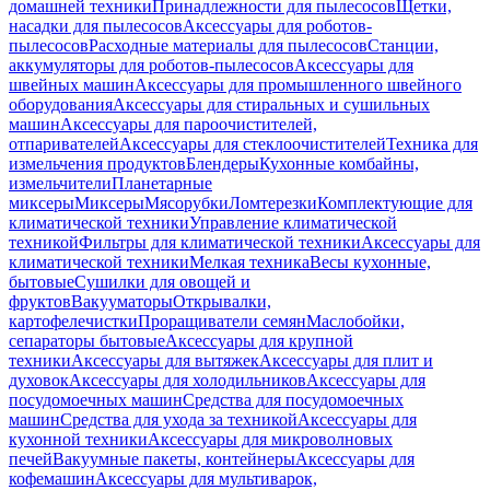
домашней техники
Принадлежности для пылесосов
Щетки,
насадки для пылесосов
Аксессуары для роботов-
пылесосов
Расходные материалы для пылесосов
Станции,
аккумуляторы для роботов-пылесосов
Аксессуары для
швейных машин
Аксессуары для промышленного швейного
оборудования
Аксессуары для стиральных и сушильных
машин
Аксессуары для пароочистителей,
отпаривателей
Аксессуары для стеклоочистителей
Техника для
измельчения продуктов
Блендеры
Кухонные комбайны,
измельчители
Планетарные
миксеры
Миксеры
Мясорубки
Ломтерезки
Комплектующие для
климатической техники
Управление климатической
техникой
Фильтры для климатической техники
Аксессуары для
климатической техники
Мелкая техника
Весы кухонные,
бытовые
Сушилки для овощей и
фруктов
Вакууматоры
Открывалки,
картофелечистки
Проращиватели семян
Маслобойки,
сепараторы бытовые
Аксессуары для крупной
техники
Аксессуары для вытяжек
Аксессуары для плит и
духовок
Аксессуары для холодильников
Аксессуары для
посудомоечных машин
Средства для посудомоечных
машин
Средства для ухода за техникой
Аксессуары для
кухонной техники
Аксессуары для микроволновых
печей
Вакуумные пакеты, контейнеры
Аксессуары для
кофемашин
Аксессуары для мультиварок,