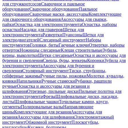
для стружкоотсосов
Сварочное и паяльное
оборудование
Сварочное оборудование
Паяльное
оборудование
Сварочные маски, аксессуары
Комплектующие
для сварочного оборудования
Аксессуары для сварки,
пайки
Оснастка для электроинструмента
Оснастка, наборы
оснастки
Насадки для граверов
Щетки для
электроинструмента
Развертки
Пуансоны
Щетки для
электродвигателей
Слесарный инструмент
Наборы
инструментов
Головки, биты
Гаечные ключи
Отвертки, наборы
отверток
Ножницы слесарные
Клещи строительные
Зубила,
керны, выколотки
Щетки слесарные
Оснастка и аксессуары для
бурения и сверления
Сверла, буры, зенкеры
Коронки
Зубила для
электроинструмента
Аксессуары для бурения и
сверления
Столярный инструмент
Тиски, струбцины,
гейферные зажимы
Ручные пилы, ножовки
Молотки, кувалды,
киянки
Напильники
Ручные стамески
Рубанки, рашпили
ручные
Оснастка и аксессуары для резания и
шлифования
Отрезные, пильные диски
Пильные полотна для
электроинструмента
Фрезы
Шлифовальные диски, насадки,
листы
Шлифовальные чашки
Точильные камни, круги,
сегменты
Полировальные валы
Направляющие
шины
Комплектующие для резания
Аксессуары для
резания
Аксессуары для шлифования
Электромонтажный
инструмент
Обжимной инструмент
Плоскогубцы,
круглогубцы
Кусачки, болторезы,