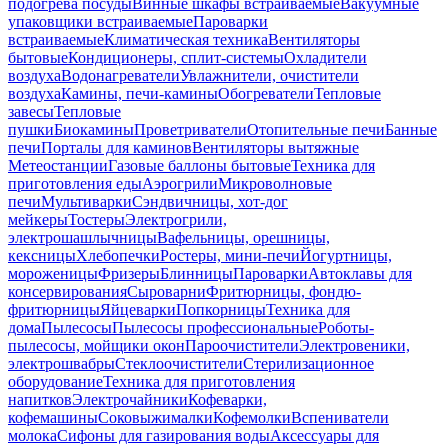
подогрева посуды
Винные шкафы встраиваемые
Вакуумные
упаковщики встраиваемые
Пароварки
встраиваемые
Климатическая техника
Вентиляторы
бытовые
Кондиционеры, сплит-системы
Охладители
воздуха
Водонагреватели
Увлажнители, очистители
воздуха
Камины, печи-камины
Обогреватели
Тепловые
завесы
Тепловые
пушки
Биокамины
Проветриватели
Отопительные печи
Банные
печи
Порталы для каминов
Вентиляторы вытяжные
Метеостанции
Газовые баллоны бытовые
Техника для
приготовления еды
Аэрогрили
Микроволновые
печи
Мультиварки
Сэндвичницы, хот-дог
мейкеры
Тостеры
Электрогрили,
электрошашлычницы
Вафельницы, орешницы,
кексницы
Хлебопечки
Ростеры, мини-печи
Йогуртницы,
мороженицы
Фризеры
Блинницы
Пароварки
Автоклавы для
консервирования
Сыроварни
Фритюрницы, фондю-
фритюрницы
Яйцеварки
Попкорницы
Техника для
дома
Пылесосы
Пылесосы профессиональные
Роботы-
пылесосы, мойщики окон
Пароочистители
Электровеники,
электрошвабры
Стеклоочистители
Стерилизационное
оборудование
Техника для приготовления
напитков
Электрочайники
Кофеварки,
кофемашины
Соковыжималки
Кофемолки
Вспениватели
молока
Сифоны для газирования воды
Аксессуары для