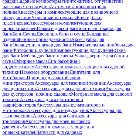
грядки
Садовые компостеры
Уничтожители, отпугиватели
насекомых и грызунов
Автоматизация и контроль
полива
Аксессуары и комплектующие для поливочного
оборудования
Укрывные материалы
Бочки, баки
пластиковые
Аксессуары и комплектующие для
опрыскивателей
Шланги для опрыскивателей
Товары для
бани
Бани
Сауны
Двери для бани и сауны
Бондарные
изделия
Банные принадлежности
Аксессуары для
бани
Оснащение и декор для бани
Измерительные приборы для
бани
Фитобочки, купели
Комплектующие для купелей
Окна
для бани
Мебель для бани и сауны
Ручки дверные для бани и
сауны
Эфирные масла
Спа-бассейны с
гидромассажем
Аксессуары и комплектующие для садовой
техники
Навесное оборудование
Двигатели для
мотоблоков
Прицепы для мотоблоков,
минитракторов
Аксессуары для газонной техники
Аксессуары
для цепных пил
Аксессуары для садовой техники
Аксессуары
для кусторезов, ножниц садовых
Моторные масла для садовой
техники
Аксессуары для аэратоторов и
скарификаторов
Аксессуары для культиваторов и
мотоблоков
Аксессуары для воздуходувок
Аксессуары для
газонокосилок
Аксессуары для бензокос и
триммеров
Аксессуары для моек высокого
давления
Аксессуары и комплектующие для
опрыскивателей
Запчасти для садовых