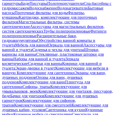
гарнитуры
Биде
Писсуары
Полотенцесушители
Спа-бассейны с
гидромассажем
Водоснабжение
Водонагреватели
Бытовые
насосы
Проточные фильтры для воды
Фильтры-
кувшины
Картриджи, комплектующие для проточных
фильтров
Магистральные фильтры, системы
сантехнические
Аксессуары для магистральных фильтров,
систем сантехнических
Трубы полипропиленовые
Фитинги
полипропиленовые
Расширительные баки,
гидроаккумуляторы
Обустройство ванной комнаты и
туалета
Мебель для ванной
Зеркала для ванной
Аксессуары для
ванной и туалета
Сиденья и чехлы для унитаза
Шторки,
карнизы для ванны
Стеклянные, пластиковые шторки для
ванны
Наборы для ванной и туалета
Зеркала
косметические
Сиденья для ванны
Коврики для ванной и
туалета
Экран-дверки в туалет
Комплектующие для мебели в
ванную
Комплектующие для сантехники
Экраны для ванн,
душевых поддонов
Опоры для ванн, душевых
поддонов
Комплектующие для ванн
Плинтусы для
сантехники
Сифоны, трапы
Комплектующие для
умывальников, моек
Комплектующие для унитазов, писсуаров,
биде
Бачки для унитазов
Комплектующие для душевых
гарнитуров
Комплектующие для сифонов,
трапов
Комплектующие для смесителей
Комплектующие для
душевых кабин, уголков
Сантехника для кухни
Кухонные
мойки
Кухонные мойки со смесителями
Смесители для