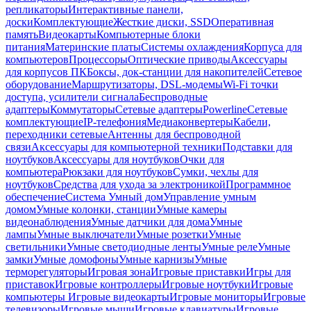
репликаторы
Интерактивные панели,
доски
Комплектующие
Жесткие диски, SSD
Оперативная
память
Видеокарты
Компьютерные блоки
питания
Материнские платы
Системы охлаждения
Корпуса для
компьютеров
Процессоры
Оптические приводы
Аксессуары
для корпусов ПК
Боксы, док-станции для накопителей
Сетевое
оборудование
Маршрутизаторы, DSL-модемы
Wi-Fi точки
доступа, усилители сигнала
Беспроводные
адаптеры
Коммутаторы
Сетевые адаптеры
Powerline
Сетевые
комплектующие
IP-телефония
Медиаконвертеры
Кабели,
переходники сетевые
Антенны для беспроводной
связи
Аксессуары для компьютерной техники
Подставки для
ноутбуков
Аксессуары для ноутбуков
Очки для
компьютера
Рюкзаки для ноутбуков
Сумки, чехлы для
ноутбуков
Средства для ухода за электроникой
Программное
обеспечение
Система Умный дом
Управление умным
домом
Умные колонки, станции
Умные камеры
видеонаблюдения
Умные датчики для дома
Умные
лампы
Умные выключатели
Умные розетки
Умные
светильники
Умные светодиодные ленты
Умные реле
Умные
замки
Умные домофоны
Умные карнизы
Умные
терморегуляторы
Игровая зона
Игровые приставки
Игры для
приставок
Игровые контроллеры
Игровые ноутбуки
Игровые
компьютеры
Игровые видеокарты
Игровые мониторы
Игровые
телевизоры
Игровые мыши
Игровые клавиатуры
Игровые