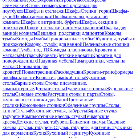
геймерские
Столы геймерские
Подставки для
ноутбуков
Шкафы и стеллажи
Шкафы
Стенки, горки
Шкафы-
купе
Шкафы-гармошки
Шкафы-пеналы для жилой
комнаты
Шкафы с витриной, буфеты
Шкафы, секции в
прихожую
Полки, стеллажи, системы хранения
Шкафы для
ванной комнаты
Вешалки, подставки для зонтов
Комоды,
тумбы
Комоды
Тумбы
Прикроватные тумбы
Обувницы, тумбы в
прихожую
Комоды, тумбы для ванной
Пеленальные столики,
комоды
Тумбы под ТВ
Комоды пластиковые
Кровати и
матрасы
Матрасы
Кровати
Детские кровати
Кроватки для
новорожденных
Надувная мебель
Наматрасники, чехлы на
матрас
Основания для
кроватей
Подматрасники
Раскладушки
Кровати-трансформеры,
шкафы-кровати
Кровати-домики
Столы
Кухонные
столы
Барные столы
Столы письменные,
компьютерные
Детские столы
Туалетные столики
Журнальные
столы
Садовые столы
Растущие столы и парты
Столы,
журнальные столики для бани
Приставные
столики
Консольные столики
Обеденные группы
Столы-
книги
Стулья
Кухонные стулья, табуреты
Барные стулья,
табуреты
Компьютерные кресла, стулья
Геймерские
кресла
Детские стулья, табуреты
Банкетки, скамьи
Садовые
кресла, стулья, табуреты
Стулья, табуреты для бани
Стульчики
для кормления
Кухня
Кухонный гарнитур
Кухонные