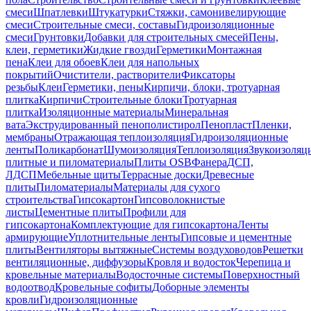
смеси
Шпатлевки
Штукатурки
Стяжки, самонивелирующие
смеси
Строительные смеси, составы
Гидроизоляционные
смеси
Грунтовки
Добавки для строительных смесей
Пены,
клеи, герметики
Жидкие гвозди
Герметики
Монтажная
пена
Клеи для обоев
Клеи для напольных
покрытий
Очистители, растворители
Фиксаторы
резьбы
Клеи
Герметики, пены
Кирпичи, блоки, тротуарная
плитка
Кирпичи
Строительные блоки
Тротуарная
плитка
Изоляционные материалы
Минеральная
вата
Экструдированный пенополистирол
Пенопласт
Пленки,
мембраны
Отражающая теплоизоляция
Гидроизоляционные
ленты
Поликарбонат
Шумоизоляция
Теплоизоляция
Звукоизоляц
плитные и пиломатериалы
Плиты OSB
Фанера
ДСП,
ЛДСП
Мебельные щиты
Террасные доски
Древесные
плиты
Пиломатериалы
Материалы для сухого
строительства
Гипсокартон
Гипсоволокнистые
листы
Цементные плиты
Профили для
гипсокартона
Комплектующие для гипсокартона
Ленты
армирующие
Уплотнительные ленты
Гипсовые и цементные
плиты
Вентиляторы вытяжные
Системы воздуховодов
Решетки
вентиляционные, диффузоры
Кровля и водосток
Черепица и
кровельные материалы
Водосточные системы
Поверхностный
водоотвод
Кровельные софиты
Доборные элементы
кровли
Гидроизоляционные