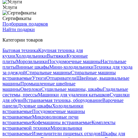
Услуги
Сертификаты
Подборщик подарков
Найти подарки
Категории товаров
Бытовая техника
Крупная техника для
кухни
Холодильники
Вытяжки
Кухонные
плиты
Морозильники
Посудомоечные машины
Настольные
плиты
Винные шкафы
Мини-холодильники
Техника для ухода
за одеждой
Стиральные машины
Стиральные машины
встраиваемые
Утюги
Отпариватели
Швейные, вышивальные
машины
Промышленные швейные
машины
Оверлоки
Сушильные машины, шкафы
Гладильные
системы, прессы
Машинки для удаления катышков
Сушилки
для обуви
Встраиваемая техника, оборудование
Варочные
панели
Духовые шкафы
Холодильники
встраиваемые
Посудомоечные машины
встраиваемые
Микроволновые печи
встраиваемые
Кофемашины встраиваемые
Комплекты
встраиваемой техники
Морозильники
встраиваемые
Измельчители пищевых отходов
Шкафы для