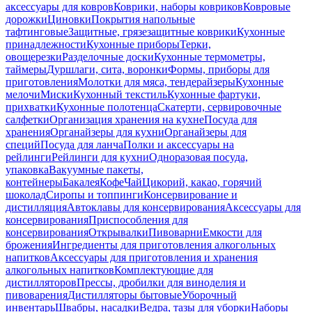
аксессуары для ковров
Коврики, наборы ковриков
Ковровые
дорожки
Циновки
Покрытия напольные
тафтинговые
Защитные, грязезащитные коврики
Кухонные
принадлежности
Кухонные приборы
Терки,
овощерезки
Разделочные доски
Кухонные термометры,
таймеры
Дуршлаги, сита, воронки
Формы, приборы для
приготовления
Молотки для мяса, тендерайзеры
Кухонные
мелочи
Миски
Кухонный текстиль
Кухонные фартуки,
прихватки
Кухонные полотенца
Скатерти, сервировочные
салфетки
Организация хранения на кухне
Посуда для
хранения
Органайзеры для кухни
Органайзеры для
специй
Посуда для ланча
Полки и аксессуары на
рейлинги
Рейлинги для кухни
Одноразовая посуда,
упаковка
Вакуумные пакеты,
контейнеры
Бакалея
Кофе
Чай
Цикорий, какао, горячий
шоколад
Сиропы и топпинги
Консервирование и
дистилляция
Автоклавы для консервирования
Аксессуары для
консервирования
Приспособления для
консервирования
Открывалки
Пивоварни
Емкости для
брожения
Ингредиенты для приготовления алкогольных
напитков
Аксессуары для приготовления и хранения
алкогольных напитков
Комплектующие для
дистилляторов
Прессы, дробилки для виноделия и
пивоварения
Дистилляторы бытовые
Уборочный
инвентарь
Швабры, насадки
Ведра, тазы для уборки
Наборы