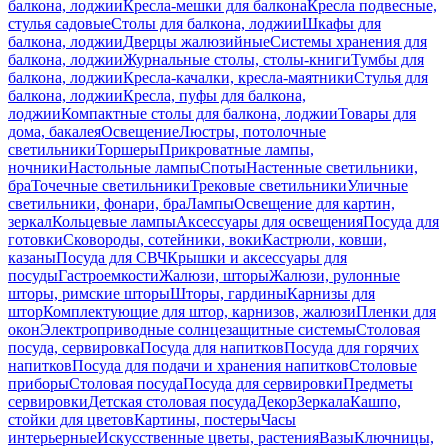
балкона, лоджии
Кресла-мешки для балкона
Кресла подвесные,
стулья садовые
Столы для балкона, лоджии
Шкафы для
балкона, лоджии
Дверцы жалюзийные
Системы хранения для
балкона, лоджии
Журнальные столы, столы-книги
Тумбы для
балкона, лоджии
Кресла-качалки, кресла-маятники
Стулья для
балкона, лоджии
Кресла, пуфы для балкона,
лоджии
Компактные столы для балкона, лоджии
Товары для
дома, бакалея
Освещение
Люстры, потолочные
светильники
Торшеры
Прикроватные лампы,
ночники
Настольные лампы
Споты
Настенные светильники,
бра
Точечные светильники
Трековые светильники
Уличные
светильники, фонари, бра
Лампы
Освещение для картин,
зеркал
Кольцевые лампы
Аксессуары для освещения
Посуда для
готовки
Сковороды, сотейники, воки
Кастрюли, ковши,
казаны
Посуда для СВЧ
Крышки и аксессуары для
посуды
Гастроемкости
Жалюзи, шторы
Жалюзи, рулонные
шторы, римские шторы
Шторы, гардины
Карнизы для
штор
Комплектующие для штор, карнизов, жалюзи
Пленки для
окон
Электроприводные солнцезащитные системы
Столовая
посуда, сервировка
Посуда для напитков
Посуда для горячих
напитков
Посуда для подачи и хранения напитков
Столовые
приборы
Столовая посуда
Посуда для сервировки
Предметы
сервировки
Детская столовая посуда
Декор
Зеркала
Кашпо,
стойки для цветов
Картины, постеры
Часы
интерьерные
Искусственные цветы, растения
Вазы
Ключницы,