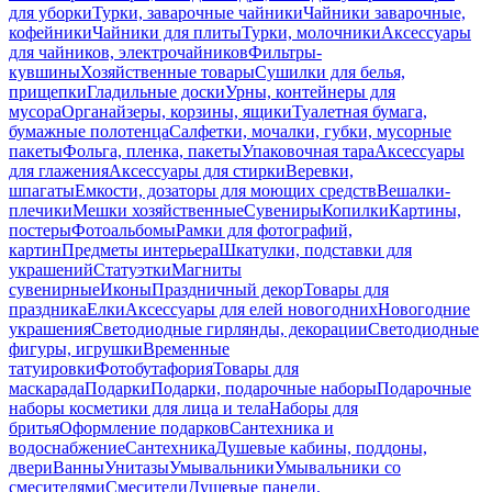
для уборки
Турки, заварочные чайники
Чайники заварочные,
кофейники
Чайники для плиты
Турки, молочники
Аксессуары
для чайников, электрочайников
Фильтры-
кувшины
Хозяйственные товары
Сушилки для белья,
прищепки
Гладильные доски
Урны, контейнеры для
мусора
Органайзеры, корзины, ящики
Туалетная бумага,
бумажные полотенца
Салфетки, мочалки, губки, мусорные
пакеты
Фольга, пленка, пакеты
Упаковочная тара
Аксессуары
для глажения
Аксессуары для стирки
Веревки,
шпагаты
Емкости, дозаторы для моющих средств
Вешалки-
плечики
Мешки хозяйственные
Сувениры
Копилки
Картины,
постеры
Фотоальбомы
Рамки для фотографий,
картин
Предметы интерьера
Шкатулки, подставки для
украшений
Статуэтки
Магниты
сувенирные
Иконы
Праздничный декор
Товары для
праздника
Елки
Аксессуары для елей новогодних
Новогодние
украшения
Светодиодные гирлянды, декорации
Светодиодные
фигуры, игрушки
Временные
татуировки
Фотобутафория
Товары для
маскарада
Подарки
Подарки, подарочные наборы
Подарочные
наборы косметики для лица и тела
Наборы для
бритья
Оформление подарков
Сантехника и
водоснабжение
Сантехника
Душевые кабины, поддоны,
двери
Ванны
Унитазы
Умывальники
Умывальники со
смесителями
Смесители
Душевые панели,