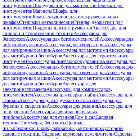
инструментов
Оборудование для мастерской
Тележки для
инструментов
Магниты
Шкафы для
инструментов
Комплектующие для инструментальных
шкафов
Стеллажи металлические
Стенды, держатели для
инструментов
Поддоны для инструментов
Аксессуары для
силовой и строительной техники
Аксессуары для
бензорезов
Аксессуары для бетоносмесителей
Аксессуары для
виброоборудования
Аксессуары для генераторов
Аксессуары
для затирочных машин
Аксессуары для мотопомп
Аксессуары
для мотобуров и бензобуров
Аксессуары для строительного
инструмента
Аксессуары пневмооборудования
Аксессуары для
бензорезов
Аксессуары для бетоносмесителей
Аксессуары для
виброоборудования
Аксессуары для генераторов
Аксессуары
для затирочных машин
Аксессуары для мотопомп
Аксессуары
для мотобуров и бензобуров
Аксессуары для
электроинструмента
Аксессуары для компрессоров,
пневмосистем
Аксессуары для сварки, пайки
Аксессуары для
станков
Аксессуары для стружкоотсосов
Аксессуары для
бурения и сверления
Аксессуары для резания
Аксессуары для
шлифования
Аксессуары для измерительных
приборов
Аксессуары для станков
Дом и сад
Садовая
техника
Триммеры, бензокосы
Цепные
пилы
Газонокосилки
Культиваторы, мотоблоки
Кусторезы,
садовые ножницы
Садовые, кормовые измельчители
Садовые