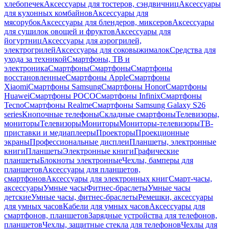
хлебопечек
Аксессуары для тостеров, сэндвичниц
Аксессуары
для кухонных комбайнов
Аксессуары для
мясорубок
Аксессуары для блендеров, миксеров
Аксессуары
для сушилок овощей и фруктов
Аксессуары для
йогуртниц
Аксессуары для аэрогрилей,
электрогрилей
Аксессуары для соковыжималок
Средства для
ухода за техникой
Смартфоны, ТВ и
электроника
Смартфоны
Смартфоны
Смартфоны
восстановленные
Смартфоны Apple
Смартфоны
Xiaomi
Смартфоны Samsung
Смартфоны Honor
Смартфоны
Huawei
Смартфоны POCO
Смартфоны Infinix
Смартфоны
Tecno
Смартфоны Realme
Смартфоны Samsung Galaxy S26
series
Кнопочные телефоны
Складные смартфоны
Телевизоры,
мониторы
Телевизоры
Мониторы
Мониторы-телевизоры
ТВ-
приставки и медиаплееры
Проекторы
Проекционные
экраны
Профессиональные дисплеи
Планшеты, электронные
книги
Планшеты
Электронные книги
Графические
планшеты
Блокноты электронные
Чехлы, бамперы для
планшетов
Аксессуары для планшетов,
смартфонов
Аксессуары для электронных книг
Смарт-часы,
аксессуары
Умные часы
Фитнес-браслеты
Умные часы
детские
Умные часы, фитнес-браслеты
Ремешки, аксессуары
для умных часов
Кабели для умных часов
Аксессуары для
смартфонов, планшетов
Зарядные устройства для телефонов,
планшетов
Чехлы, защитные стекла для телефонов
Чехлы для