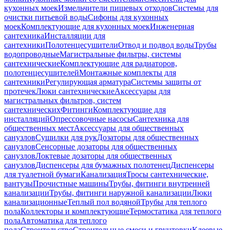
кухонных моек
Измельчители пищевых отходов
Системы для
очистки питьевой воды
Сифоны для кухонных
моек
Комплектующие для кухонных моек
Инженерная
сантехника
Инсталляции для
сантехники
Полотенцесушители
Отвод и подвод воды
Трубы
водопроводные
Магистральные фильтры, системы
сантехнические
Комплектующие для радиаторов,
полотенцесушителей
Монтажные комплекты для
сантехники
Регулирующая арматура
Системы защиты от
протечек
Люки сантехнические
Аксессуары для
магистральных фильтров, систем
сантехнических
Фитинги
Комплектующие для
инсталляций
Опрессовочные насосы
Сантехника для
общественных мест
Аксессуары для общественных
санузлов
Сушилки для рук
Дозаторы для общественных
санузлов
Сенсорные дозаторы для общественных
санузлов
Локтевые дозаторы для общественных
санузлов
Диспенсеры для бумажных полотенец
Диспенсеры
для туалетной бумаги
Канализация
Тросы сантехнические,
вантузы
Прочистные машины
Трубы, фитинги внутренней
канализации
Трубы, фитинги наружной канализации
Люки
канализационные
Теплый пол водяной
Трубы для теплого
пола
Коллекторы и комплектующие
Термостатика для теплого
пола
Автоматика для теплого
пола
Строительство
Строительные смеси и грунтовки
Клеевые