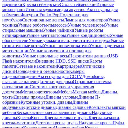
наушники
Кресла геймерские
Столы геймерские
Игровые
микрофоны
Игровая мультимедиа акустика
Аксессуары для
геймеров
Фигурки Funko Pop
Подставки для
ноутбуков
Светодиодные ленты
Лампы для мониторов
Умная
техника
Умные роботы-пылесосы
Умные телевизоры
Умные
стиральные машины
Умные чайники
Умные роботы
кулинарные
Умные вентиляторы
Умные кондиционеры
Умные
обогреватели
Умные увлажнители, очистители воздуха
Умные
отопительные котлы
Умные проветриватели
Умные радиочасы,
метеостанции
Умные кормушки и поилки для
животных
Умные напольные весы
Накопители данных
USB
Flash накопители
Внешние HDD, SSD диски
Карты
памяти
Сетевые накопители
Картридеры
Оптические
диски
Наблюдение и безопасность
Камеры
видеонаблюдения
Аксессуары для CCTV
Домофоны,
вызывные панели
Датчики для дома
Охранные системы,
сигнализации
Системы контроля и управления
доступом
Металлодетекторы
Мебель
Мягкая мебель
Диваны,
тахты
Диваны прямые
Диваны угловые
Диваны П-
образные
Кухонные уголки, диваны
Диваны
модульные
Детские диваны
Диваны садовые
Комплекты мягкой
мебели
Бескаркасные кресла-мешки и диваны
Надувные
диваны
Кресла
Кресла
Кресла-мешки и пуфы
Кресла-качалки,
кресла-маятники
Детские кресла, пуфы
Надувные кресла
Пуфы,
оттоманки
Кресла-кровати
Игровая мебель
Кресла