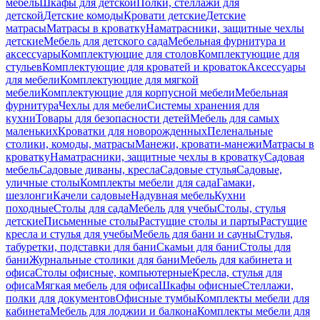
мебель
Шкафы для детской
Полки, стеллажи для
детской
Детские комоды
Кровати детские
Детские
матрасы
Матрасы в кроватку
Наматрасники, защитные чехлы
детские
Мебель для детского сада
Мебельная фурнитура и
аксессуары
Комплектующие для столов
Комплектующие для
стульев
Комплектующие для кроватей и кроваток
Аксессуары
для мебели
Комплектующие для мягкой
мебели
Комплектующие для корпусной мебели
Мебельная
фурнитура
Чехлы для мебели
Системы хранения для
кухни
Товары для безопасности детей
Мебель для самых
маленьких
Кроватки для новорожденных
Пеленальные
столики, комоды, матрасы
Манежи, кровати-манежи
Матрасы в
кроватку
Наматрасники, защитные чехлы в кроватку
Садовая
мебель
Садовые диваны, кресла
Садовые стулья
Садовые,
уличные столы
Комплекты мебели для сада
Гамаки,
шезлонги
Качели садовые
Надувная мебель
Кухни
походные
Столы для сада
Мебель для учебы
Столы, стулья
детские
Письменные столы
Растущие столы и парты
Растущие
кресла и стулья для учебы
Мебель для бани и сауны
Стулья,
табуретки, подставки для бани
Скамьи для бани
Столы для
бани
Журнальные столики для бани
Мебель для кабинета и
офиса
Столы офисные, компьютерные
Кресла, стулья для
офиса
Мягкая мебель для офиса
Шкафы офисные
Стеллажи,
полки для документов
Офисные тумбы
Комплекты мебели для
кабинета
Мебель для лоджии и балкона
Комплекты мебели для