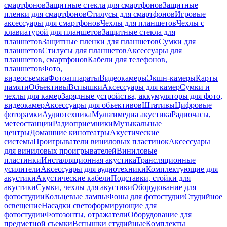
смартфонов
Защитные стекла для смартфонов
Защитные
пленки для смартфонов
Стилусы для смартфонов
Игровые
аксессуары для смартфонов
Чехлы для планшетов
Чехлы с
клавиатурой для планшетов
Защитные стекла для
планшетов
Защитные пленки для планшетов
Сумки для
планшетов
Стилусы для планшетов
Аксессуары для
планшетов, смартфонов
Кабели для телефонов,
планшетов
Фото,
видеосъемка
Фотоаппараты
Видеокамеры
Экшн-камеры
Карты
памяти
Объективы
Вспышки
Аксессуары для камер
Сумки и
чехлы для камер
Зарядные устройства, аккумуляторы для фото,
видеокамер
Аксессуары для объективов
Штативы
Цифровые
фоторамки
Аудиотехника
Мультимедиа акустика
Радиочасы,
метеостанции
Радиоприемники
Музыкальные
центры
Домашние кинотеатры
Акустические
системы
Проигрыватели виниловых пластинок
Аксессуары
для виниловых проигрывателей
Виниловые
пластинки
Инсталляционная акустика
Трансляционные
усилители
Аксессуары для аудиотехники
Комплектующие для
акустики
Акустические кабели
Подставки, стойки для
акустики
Сумки, чехлы для акустики
Оборудование для
фотостудии
Кольцевые лампы
Фоны для фотостудии
Студийное
освещение
Насадки светоформирующие для
фотостудии
Фотозонты, отражатели
Оборудование для
предметной съемки
Вспышки студийные
Комплекты