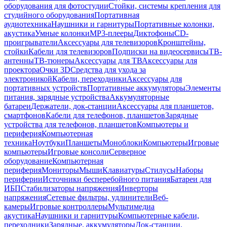
оборудования для фотостудии
Стойки, системы крепления для
студийного оборудования
Портативная
аудиотехника
Наушники и гарнитуры
Портативные колонки,
акустика
Умные колонки
MP3-плееры
Диктофоны
CD-
проигрыватели
Аксессуары для телевизоров
Кронштейны,
стойки
Кабели для телевизоров
Подписки на видеосервисы
ТВ-
антенны
ТВ-тюнеры
Аксессуары для ТВ
Аксессуары для
проектора
Очки 3D
Средства для ухода за
электроникой
Кабели, переходники
Аксессуары для
портативных устройств
Портативные аккумуляторы
Элементы
питания, зарядные устройства
Аккумуляторные
батареи
Держатели, док-станции
Аксессуары для планшетов,
смартфонов
Кабели для телефонов, планшетов
Зарядные
устройства для телефонов, планшетов
Компьютеры и
периферия
Компьютерная
техника
Ноутбуки
Планшеты
Моноблоки
Компьютеры
Игровые
компьютеры
Игровые консоли
Серверное
оборудование
Компьютерная
периферия
Мониторы
Мыши
Клавиатуры
Стилусы
Наборы
периферии
Источники бесперебойного питания
Батареи для
ИБП
Стабилизаторы напряжения
Инверторы
напряжения
Сетевые фильтры, удлинители
Веб-
камеры
Игровые контроллеры
Мультимедиа
акустика
Наушники и гарнитуры
Компьютерные кабели,
переходники
Зарядные, аккумуляторы
Док-станции,