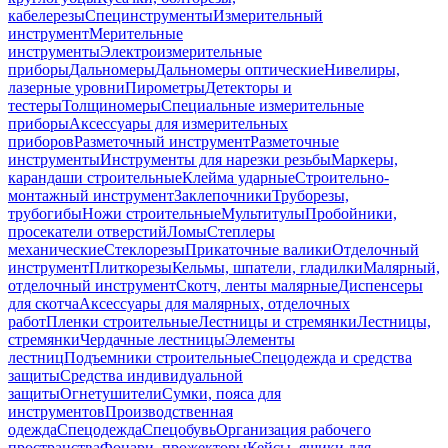
кабелерезы
Специнструменты
Измерительный
инструмент
Мерительные
инструменты
Электроизмерительные
приборы
Дальномеры
Дальномеры оптические
Нивелиры,
лазерные уровни
Пирометры
Детекторы и
тестеры
Толщиномеры
Специальные измерительные
приборы
Аксессуары для измерительных
приборов
Разметочный инструмент
Разметочные
инструменты
Инструменты для нарезки резьбы
Маркеры,
карандаши строительные
Клейма ударные
Строительно-
монтажный инструмент
Заклепочники
Труборезы,
трубогибы
Ножи строительные
Мультитулы
Пробойники,
просекатели отверстий
Ломы
Степлеры
механические
Стеклорезы
Прикаточные валики
Отделочный
инструмент
Плиткорезы
Кельмы, шпатели, гладилки
Малярный,
отделочный инструмент
Скотч, ленты малярные
Диспенсеры
для скотча
Аксессуары для малярных, отделочных
работ
Пленки строительные
Лестницы и стремянки
Лестницы,
стремянки
Чердачные лестницы
Элементы
лестниц
Подъемники строительные
Спецодежда и средства
защиты
Средства индивидуальной
защиты
Огнетушители
Сумки, пояса для
инструментов
Производственная
одежда
Спецодежда
Спецобувь
Организация рабочего
пространства
Фонари, прожекторы
Кейсы, ящики для