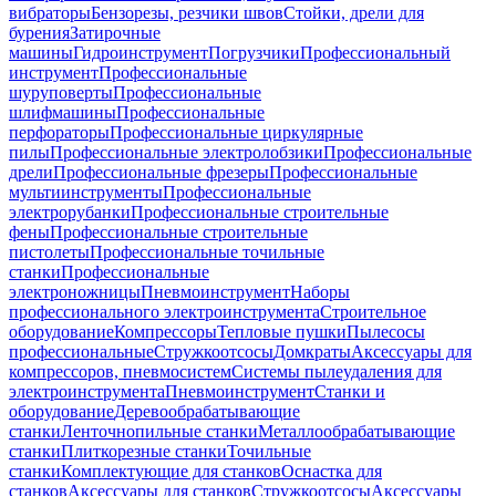
вибраторы
Бензорезы, резчики швов
Стойки, дрели для
бурения
Затирочные
машины
Гидроинструмент
Погрузчики
Профессиональный
инструмент
Профессиональные
шуруповерты
Профессиональные
шлифмашины
Профессиональные
перфораторы
Профессиональные циркулярные
пилы
Профессиональные электролобзики
Профессиональные
дрели
Профессиональные фрезеры
Профессиональные
мультиинструменты
Профессиональные
электрорубанки
Профессиональные строительные
фены
Профессиональные строительные
пистолеты
Профессиональные точильные
станки
Профессиональные
электроножницы
Пневмоинструмент
Наборы
профессионального электроинструмента
Строительное
оборудование
Компрессоры
Тепловые пушки
Пылесосы
профессиональные
Стружкоотсосы
Домкраты
Аксессуары для
компрессоров, пневмосистем
Системы пылеудаления для
электроинструмента
Пневмоинструмент
Станки и
оборудование
Деревообрабатывающие
станки
Ленточнопильные станки
Металлообрабатывающие
станки
Плиткорезные станки
Точильные
станки
Комплектующие для станков
Оснастка для
станков
Аксессуары для станков
Стружкоотсосы
Аксессуары