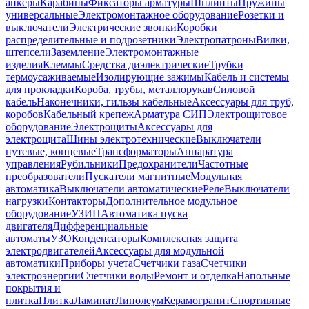
анкеры
Карабины
Фиксаторы арматуры
Шплинты
Пружины
универсальные
Электромонтажное оборудование
Розетки и
выключатели
Электрические звонки
Коробки
распределительные и подрозетники
Электропатроны
Вилки,
штепсели
Заземление
Электромонтажные
изделия
Клеммы
Средства диэлектрические
Трубки
термоусаживаемые
Изолирующие зажимы
Кабель и системы
для прокладки
Короба, трубы, металлорукав
Силовой
кабель
Наконечники, гильзы кабельные
Аксессуары для труб,
коробов
Кабельный крепеж
Арматура СИП
Электрощитовое
оборудование
Электрощиты
Аксессуары для
электрощита
Шины электротехнические
Выключатели
путевые, концевые
Трансформаторы
Аппаратура
управления
Рубильники
Предохранители
Частотные
преобразователи
Пускатели магнитные
Модульная
автоматика
Выключатели автоматические
Реле
Выключатели
нагрузки
Контакторы
Дополнительное модульное
оборудование
УЗИП
Автоматика пуска
двигателя
Дифференциальные
автоматы
УЗО
Конденсаторы
Комплексная защита
электродвигателей
Аксессуары для модульной
автоматики
Приборы учета
Счетчики газа
Счетчики
электроэнергии
Счетчики воды
Ремонт и отделка
Напольные
покрытия и
плитка
Плитка
Ламинат
Линолеум
Керамогранит
Спортивные