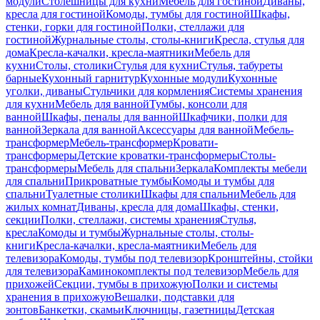
модули
Столешницы для кухни
Мебель для гостиной
Диваны,
кресла для гостиной
Комоды, тумбы для гостиной
Шкафы,
стенки, горки для гостиной
Полки, стеллажи для
гостиной
Журнальные столы, столы-книги
Кресла, стулья для
дома
Кресла-качалки, кресла-маятники
Мебель для
кухни
Столы, столики
Стулья для кухни
Стулья, табуреты
барные
Кухонный гарнитур
Кухонные модули
Кухонные
уголки, диваны
Стульчики для кормления
Системы хранения
для кухни
Мебель для ванной
Тумбы, консоли для
ванной
Шкафы, пеналы для ванной
Шкафчики, полки для
ванной
Зеркала для ванной
Аксессуары для ванной
Мебель-
трансформер
Мебель-трансформер
Кровати-
трансформеры
Детские кроватки-трансформеры
Столы-
трансформеры
Мебель для спальни
Зеркала
Комплекты мебели
для спальни
Прикроватные тумбы
Комоды и тумбы для
спальни
Туалетные столики
Шкафы для спальни
Мебель для
жилых комнат
Диваны, кресла для дома
Шкафы, стенки,
секции
Полки, стеллажи, системы хранения
Стулья,
кресла
Комоды и тумбы
Журнальные столы, столы-
книги
Кресла-качалки, кресла-маятники
Мебель для
телевизора
Комоды, тумбы под телевизор
Кронштейны, стойки
для телевизора
Каминокомплекты под телевизор
Мебель для
прихожей
Секции, тумбы в прихожую
Полки и системы
хранения в прихожую
Вешалки, подставки для
зонтов
Банкетки, скамьи
Ключницы, газетницы
Детская