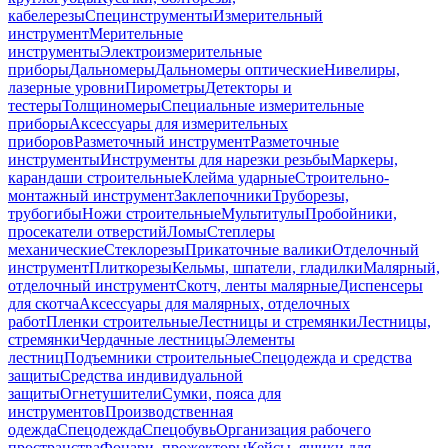
кабелерезы
Специнструменты
Измерительный
инструмент
Мерительные
инструменты
Электроизмерительные
приборы
Дальномеры
Дальномеры оптические
Нивелиры,
лазерные уровни
Пирометры
Детекторы и
тестеры
Толщиномеры
Специальные измерительные
приборы
Аксессуары для измерительных
приборов
Разметочный инструмент
Разметочные
инструменты
Инструменты для нарезки резьбы
Маркеры,
карандаши строительные
Клейма ударные
Строительно-
монтажный инструмент
Заклепочники
Труборезы,
трубогибы
Ножи строительные
Мультитулы
Пробойники,
просекатели отверстий
Ломы
Степлеры
механические
Стеклорезы
Прикаточные валики
Отделочный
инструмент
Плиткорезы
Кельмы, шпатели, гладилки
Малярный,
отделочный инструмент
Скотч, ленты малярные
Диспенсеры
для скотча
Аксессуары для малярных, отделочных
работ
Пленки строительные
Лестницы и стремянки
Лестницы,
стремянки
Чердачные лестницы
Элементы
лестниц
Подъемники строительные
Спецодежда и средства
защиты
Средства индивидуальной
защиты
Огнетушители
Сумки, пояса для
инструментов
Производственная
одежда
Спецодежда
Спецобувь
Организация рабочего
пространства
Фонари, прожекторы
Кейсы, ящики для