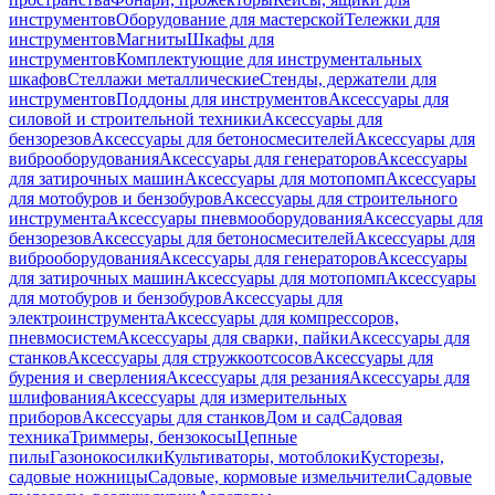
инструментов
Оборудование для мастерской
Тележки для
инструментов
Магниты
Шкафы для
инструментов
Комплектующие для инструментальных
шкафов
Стеллажи металлические
Стенды, держатели для
инструментов
Поддоны для инструментов
Аксессуары для
силовой и строительной техники
Аксессуары для
бензорезов
Аксессуары для бетоносмесителей
Аксессуары для
виброоборудования
Аксессуары для генераторов
Аксессуары
для затирочных машин
Аксессуары для мотопомп
Аксессуары
для мотобуров и бензобуров
Аксессуары для строительного
инструмента
Аксессуары пневмооборудования
Аксессуары для
бензорезов
Аксессуары для бетоносмесителей
Аксессуары для
виброоборудования
Аксессуары для генераторов
Аксессуары
для затирочных машин
Аксессуары для мотопомп
Аксессуары
для мотобуров и бензобуров
Аксессуары для
электроинструмента
Аксессуары для компрессоров,
пневмосистем
Аксессуары для сварки, пайки
Аксессуары для
станков
Аксессуары для стружкоотсосов
Аксессуары для
бурения и сверления
Аксессуары для резания
Аксессуары для
шлифования
Аксессуары для измерительных
приборов
Аксессуары для станков
Дом и сад
Садовая
техника
Триммеры, бензокосы
Цепные
пилы
Газонокосилки
Культиваторы, мотоблоки
Кусторезы,
садовые ножницы
Садовые, кормовые измельчители
Садовые