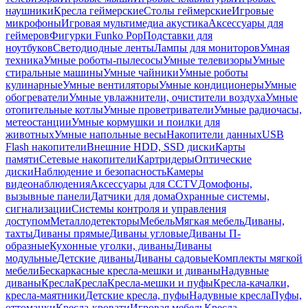
наушники
Кресла геймерские
Столы геймерские
Игровые
микрофоны
Игровая мультимедиа акустика
Аксессуары для
геймеров
Фигурки Funko Pop
Подставки для
ноутбуков
Светодиодные ленты
Лампы для мониторов
Умная
техника
Умные роботы-пылесосы
Умные телевизоры
Умные
стиральные машины
Умные чайники
Умные роботы
кулинарные
Умные вентиляторы
Умные кондиционеры
Умные
обогреватели
Умные увлажнители, очистители воздуха
Умные
отопительные котлы
Умные проветриватели
Умные радиочасы,
метеостанции
Умные кормушки и поилки для
животных
Умные напольные весы
Накопители данных
USB
Flash накопители
Внешние HDD, SSD диски
Карты
памяти
Сетевые накопители
Картридеры
Оптические
диски
Наблюдение и безопасность
Камеры
видеонаблюдения
Аксессуары для CCTV
Домофоны,
вызывные панели
Датчики для дома
Охранные системы,
сигнализации
Системы контроля и управления
доступом
Металлодетекторы
Мебель
Мягкая мебель
Диваны,
тахты
Диваны прямые
Диваны угловые
Диваны П-
образные
Кухонные уголки, диваны
Диваны
модульные
Детские диваны
Диваны садовые
Комплекты мягкой
мебели
Бескаркасные кресла-мешки и диваны
Надувные
диваны
Кресла
Кресла
Кресла-мешки и пуфы
Кресла-качалки,
кресла-маятники
Детские кресла, пуфы
Надувные кресла
Пуфы,
оттоманки
Кресла-кровати
Игровая мебель
Кресла