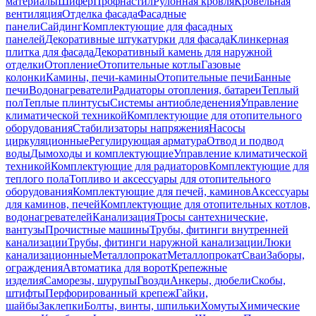
материалы
Шифер
Профнастил
Рулонная кровля
Кровельная
вентиляция
Отделка фасада
Фасадные
панели
Сайдинг
Комплектующие для фасадных
панелей
Декоративные штукатурки для фасада
Клинкерная
плитка для фасада
Декоративный камень для наружной
отделки
Отопление
Отопительные котлы
Газовые
колонки
Камины, печи-камины
Отопительные печи
Банные
печи
Водонагреватели
Радиаторы отопления, батареи
Теплый
пол
Теплые плинтусы
Системы антиобледенения
Управление
климатической техникой
Комплектующие для отопительного
оборудования
Стабилизаторы напряжения
Насосы
циркуляционные
Регулирующая арматура
Отвод и подвод
воды
Дымоходы и комплектующие
Управление климатической
техникой
Комплектующие для радиаторов
Комплектующие для
теплого пола
Топливо и аксессуары для отопительного
оборудования
Комплектующие для печей, каминов
Аксессуары
для каминов, печей
Комплектующие для отопительных котлов,
водонагревателей
Канализация
Тросы сантехнические,
вантузы
Прочистные машины
Трубы, фитинги внутренней
канализации
Трубы, фитинги наружной канализации
Люки
канализационные
Металлопрокат
Металлопрокат
Сваи
Заборы,
ограждения
Автоматика для ворот
Крепежные
изделия
Саморезы, шурупы
Гвозди
Анкеры, дюбели
Скобы,
штифты
Перфорированный крепеж
Гайки,
шайбы
Заклепки
Болты, винты, шпильки
Хомуты
Химические