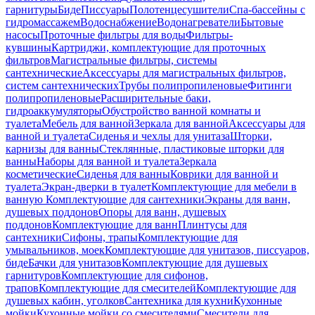
гарнитуры
Биде
Писсуары
Полотенцесушители
Спа-бассейны с
гидромассажем
Водоснабжение
Водонагреватели
Бытовые
насосы
Проточные фильтры для воды
Фильтры-
кувшины
Картриджи, комплектующие для проточных
фильтров
Магистральные фильтры, системы
сантехнические
Аксессуары для магистральных фильтров,
систем сантехнических
Трубы полипропиленовые
Фитинги
полипропиленовые
Расширительные баки,
гидроаккумуляторы
Обустройство ванной комнаты и
туалета
Мебель для ванной
Зеркала для ванной
Аксессуары для
ванной и туалета
Сиденья и чехлы для унитаза
Шторки,
карнизы для ванны
Стеклянные, пластиковые шторки для
ванны
Наборы для ванной и туалета
Зеркала
косметические
Сиденья для ванны
Коврики для ванной и
туалета
Экран-дверки в туалет
Комплектующие для мебели в
ванную
Комплектующие для сантехники
Экраны для ванн,
душевых поддонов
Опоры для ванн, душевых
поддонов
Комплектующие для ванн
Плинтусы для
сантехники
Сифоны, трапы
Комплектующие для
умывальников, моек
Комплектующие для унитазов, писсуаров,
биде
Бачки для унитазов
Комплектующие для душевых
гарнитуров
Комплектующие для сифонов,
трапов
Комплектующие для смесителей
Комплектующие для
душевых кабин, уголков
Сантехника для кухни
Кухонные
мойки
Кухонные мойки со смесителями
Смесители для