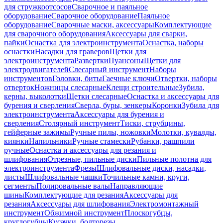
для стружкоотсосов
Сварочное и паяльное
оборудование
Сварочное оборудование
Паяльное
оборудование
Сварочные маски, аксессуары
Комплектующие
для сварочного оборудования
Аксессуары для сварки,
пайки
Оснастка для электроинструмента
Оснастка, наборы
оснастки
Насадки для граверов
Щетки для
электроинструмента
Развертки
Пуансоны
Щетки для
электродвигателей
Слесарный инструмент
Наборы
инструментов
Головки, биты
Гаечные ключи
Отвертки, наборы
отверток
Ножницы слесарные
Клещи строительные
Зубила,
керны, выколотки
Щетки слесарные
Оснастка и аксессуары для
бурения и сверления
Сверла, буры, зенкеры
Коронки
Зубила для
электроинструмента
Аксессуары для бурения и
сверления
Столярный инструмент
Тиски, струбцины,
гейферные зажимы
Ручные пилы, ножовки
Молотки, кувалды,
киянки
Напильники
Ручные стамески
Рубанки, рашпили
ручные
Оснастка и аксессуары для резания и
шлифования
Отрезные, пильные диски
Пильные полотна для
электроинструмента
Фрезы
Шлифовальные диски, насадки,
листы
Шлифовальные чашки
Точильные камни, круги,
сегменты
Полировальные валы
Направляющие
шины
Комплектующие для резания
Аксессуары для
резания
Аксессуары для шлифования
Электромонтажный
инструмент
Обжимной инструмент
Плоскогубцы,
круглогубцы
Кусачки, болторезы,