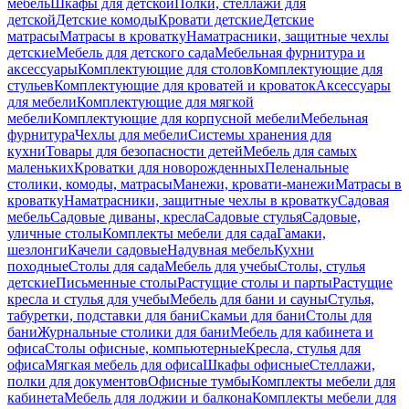
мебель
Шкафы для детской
Полки, стеллажи для
детской
Детские комоды
Кровати детские
Детские
матрасы
Матрасы в кроватку
Наматрасники, защитные чехлы
детские
Мебель для детского сада
Мебельная фурнитура и
аксессуары
Комплектующие для столов
Комплектующие для
стульев
Комплектующие для кроватей и кроваток
Аксессуары
для мебели
Комплектующие для мягкой
мебели
Комплектующие для корпусной мебели
Мебельная
фурнитура
Чехлы для мебели
Системы хранения для
кухни
Товары для безопасности детей
Мебель для самых
маленьких
Кроватки для новорожденных
Пеленальные
столики, комоды, матрасы
Манежи, кровати-манежи
Матрасы в
кроватку
Наматрасники, защитные чехлы в кроватку
Садовая
мебель
Садовые диваны, кресла
Садовые стулья
Садовые,
уличные столы
Комплекты мебели для сада
Гамаки,
шезлонги
Качели садовые
Надувная мебель
Кухни
походные
Столы для сада
Мебель для учебы
Столы, стулья
детские
Письменные столы
Растущие столы и парты
Растущие
кресла и стулья для учебы
Мебель для бани и сауны
Стулья,
табуретки, подставки для бани
Скамьи для бани
Столы для
бани
Журнальные столики для бани
Мебель для кабинета и
офиса
Столы офисные, компьютерные
Кресла, стулья для
офиса
Мягкая мебель для офиса
Шкафы офисные
Стеллажи,
полки для документов
Офисные тумбы
Комплекты мебели для
кабинета
Мебель для лоджии и балкона
Комплекты мебели для