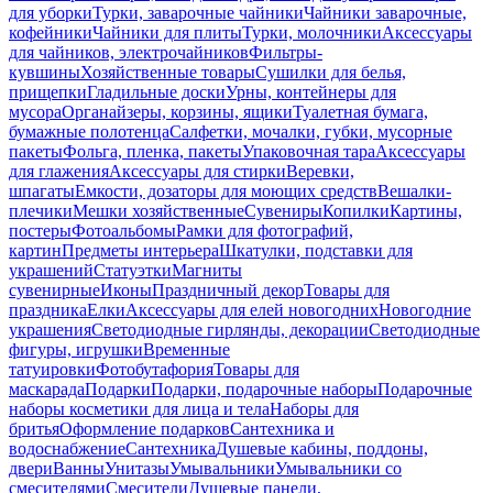
для уборки
Турки, заварочные чайники
Чайники заварочные,
кофейники
Чайники для плиты
Турки, молочники
Аксессуары
для чайников, электрочайников
Фильтры-
кувшины
Хозяйственные товары
Сушилки для белья,
прищепки
Гладильные доски
Урны, контейнеры для
мусора
Органайзеры, корзины, ящики
Туалетная бумага,
бумажные полотенца
Салфетки, мочалки, губки, мусорные
пакеты
Фольга, пленка, пакеты
Упаковочная тара
Аксессуары
для глажения
Аксессуары для стирки
Веревки,
шпагаты
Емкости, дозаторы для моющих средств
Вешалки-
плечики
Мешки хозяйственные
Сувениры
Копилки
Картины,
постеры
Фотоальбомы
Рамки для фотографий,
картин
Предметы интерьера
Шкатулки, подставки для
украшений
Статуэтки
Магниты
сувенирные
Иконы
Праздничный декор
Товары для
праздника
Елки
Аксессуары для елей новогодних
Новогодние
украшения
Светодиодные гирлянды, декорации
Светодиодные
фигуры, игрушки
Временные
татуировки
Фотобутафория
Товары для
маскарада
Подарки
Подарки, подарочные наборы
Подарочные
наборы косметики для лица и тела
Наборы для
бритья
Оформление подарков
Сантехника и
водоснабжение
Сантехника
Душевые кабины, поддоны,
двери
Ванны
Унитазы
Умывальники
Умывальники со
смесителями
Смесители
Душевые панели,