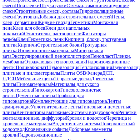
смеси
Шпатлевки
Штукатурки
Стяжки, самонивелирующие
смеси
Строительные смеси, составы
Гидроизоляционные
смеси
Грунтовки
Добавки для строительных смесей
Пены,
клеи, герметики
Жидкие гвозди
Герметики
Монтажная
пена
Клеи для обоев
Клеи для напольных
покрытий
Очистители, растворители
Фиксаторы
резьбы
Клеи
Герметики, пены
Кирпичи, блоки, тротуарная
плитка
Кирпичи
Строительные блоки
Тротуарная
плитка
Изоляционные материалы
Минеральная
вата
Экструдированный пенополистирол
Пенопласт
Пленки,
мембраны
Отражающая теплоизоляция
Гидроизоляционные
ленты
Поликарбонат
Шумоизоляция
Теплоизоляция
Звукоизоляц
плитные и пиломатериалы
Плиты OSB
Фанера
ДСП,
ЛДСП
Мебельные щиты
Террасные доски
Древесные
плиты
Пиломатериалы
Материалы для сухого
строительства
Гипсокартон
Гипсоволокнистые
листы
Цементные плиты
Профили для
гипсокартона
Комплектующие для гипсокартона
Ленты
армирующие
Уплотнительные ленты
Гипсовые и цементные
плиты
Вентиляторы вытяжные
Системы воздуховодов
Решетки
вентиляционные, диффузоры
Кровля и водосток
Черепица и
кровельные материалы
Водосточные системы
Поверхностный
водоотвод
Кровельные софиты
Доборные элементы
кровли
Гидроизоляционные