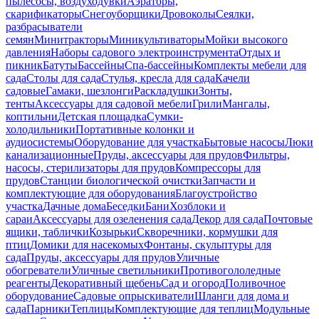
пылесосы, воздуходувки
Аэраторы,
скарификаторы
Снегоуборщики
Дровоколы
Сеялки,
разбрасыватели
семян
Минитракторы
Миникультиваторы
Мойки высокого
давления
Наборы садового электроинструмента
Отдых и
пикник
Батуты
Бассейны
Спа-бассейны
Комплекты мебели для
сада
Столы для сада
Стулья, кресла для сада
Качели
садовые
Гамаки, шезлонги
Раскладушки
Зонты,
тенты
Аксессуары для садовой мебели
Грили
Мангалы,
коптильни
Детская площадка
Сумки-
холодильники
Портативные колонки и
аудиосистемы
Оборудование для участка
Бытовые насосы
Люки
канализационные
Пруды, аксессуары для прудов
Фильтры,
насосы, стерилизаторы для прудов
Компрессоры для
прудов
Станции биологической очистки
Запчасти и
комплектующие для оборудования
Благоустройство
участка
Дачные дома
Беседки
Бани
Хозблоки и
сараи
Аксессуары для озеленения сада
Декор для сада
Почтовые
ящики, таблички
Козырьки
Скворечники, кормушки для
птиц
Домики для насекомых
Фонтаны, скульптуры для
сада
Пруды, аксессуары для прудов
Уличные
обогреватели
Уличные светильники
Противогололедные
реагенты
Декоративный щебень
Сад и огород
Поливочное
оборудование
Садовые опрыскиватели
Шланги для дома и
сада
Парники
Теплицы
Комплектующие для теплиц
Модульные