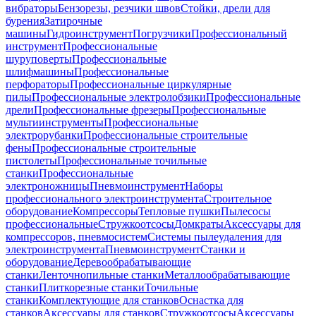
вибраторы
Бензорезы, резчики швов
Стойки, дрели для
бурения
Затирочные
машины
Гидроинструмент
Погрузчики
Профессиональный
инструмент
Профессиональные
шуруповерты
Профессиональные
шлифмашины
Профессиональные
перфораторы
Профессиональные циркулярные
пилы
Профессиональные электролобзики
Профессиональные
дрели
Профессиональные фрезеры
Профессиональные
мультиинструменты
Профессиональные
электрорубанки
Профессиональные строительные
фены
Профессиональные строительные
пистолеты
Профессиональные точильные
станки
Профессиональные
электроножницы
Пневмоинструмент
Наборы
профессионального электроинструмента
Строительное
оборудование
Компрессоры
Тепловые пушки
Пылесосы
профессиональные
Стружкоотсосы
Домкраты
Аксессуары для
компрессоров, пневмосистем
Системы пылеудаления для
электроинструмента
Пневмоинструмент
Станки и
оборудование
Деревообрабатывающие
станки
Ленточнопильные станки
Металлообрабатывающие
станки
Плиткорезные станки
Точильные
станки
Комплектующие для станков
Оснастка для
станков
Аксессуары для станков
Стружкоотсосы
Аксессуары