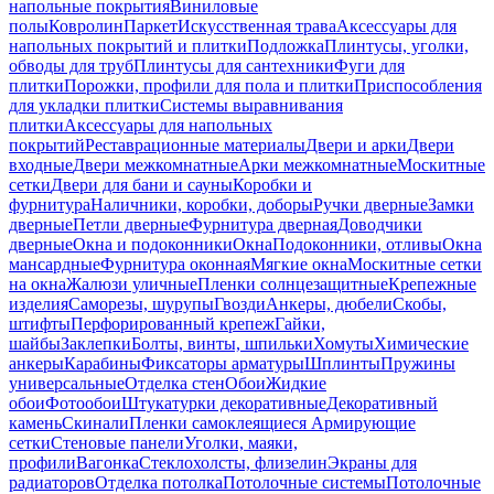
напольные покрытия
Виниловые
полы
Ковролин
Паркет
Искусственная трава
Аксессуары для
напольных покрытий и плитки
Подложка
Плинтусы, уголки,
обводы для труб
Плинтусы для сантехники
Фуги для
плитки
Порожки, профили для пола и плитки
Приспособления
для укладки плитки
Системы выравнивания
плитки
Аксессуары для напольных
покрытий
Реставрационные материалы
Двери и арки
Двери
входные
Двери межкомнатные
Арки межкомнатные
Москитные
сетки
Двери для бани и сауны
Коробки и
фурнитура
Наличники, коробки, доборы
Ручки дверные
Замки
дверные
Петли дверные
Фурнитура дверная
Доводчики
дверные
Окна и подоконники
Окна
Подоконники, отливы
Окна
мансардные
Фурнитура оконная
Мягкие окна
Москитные сетки
на окна
Жалюзи уличные
Пленки солнцезащитные
Крепежные
изделия
Саморезы, шурупы
Гвозди
Анкеры, дюбели
Скобы,
штифты
Перфорированный крепеж
Гайки,
шайбы
Заклепки
Болты, винты, шпильки
Хомуты
Химические
анкеры
Карабины
Фиксаторы арматуры
Шплинты
Пружины
универсальные
Отделка стен
Обои
Жидкие
обои
Фотообои
Штукатурки декоративные
Декоративный
камень
Скинали
Пленки самоклеящиеся
Армирующие
сетки
Стеновые панели
Уголки, маяки,
профили
Вагонка
Стеклохолсты, флизелин
Экраны для
радиаторов
Отделка потолка
Потолочные системы
Потолочные