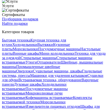
Услуги
Сертификаты
Подборщик подарков
Найти подарки
Категории товаров
Бытовая техника
Крупная техника для
кухни
Холодильники
Вытяжки
Кухонные
плиты
Морозильники
Посудомоечные машины
Настольные
плиты
Винные шкафы
Мини-холодильники
Техника для ухода
за одеждой
Стиральные машины
Стиральные машины
встраиваемые
Утюги
Отпариватели
Швейные, вышивальные
машины
Промышленные швейные
машины
Оверлоки
Сушильные машины, шкафы
Гладильные
системы, прессы
Машинки для удаления катышков
Сушилки
для обуви
Встраиваемая техника, оборудование
Варочные
панели
Духовые шкафы
Холодильники
встраиваемые
Посудомоечные машины
встраиваемые
Микроволновые печи
встраиваемые
Кофемашины встраиваемые
Комплекты
встраиваемой техники
Морозильники
встраиваемые
Измельчители пищевых отходов
Шкафы для