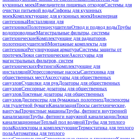
кухонных моек
Измельчители пищевых отходов
Системы для
очистки питьевой воды
Сифоны для кухонных
моек
Комплектующие для кухонных моек
Инженерная
сантехника
Инсталляции для
сантехники
Полотенцесушители
Отвод и подвод воды
Трубы
водопроводные
Магистральные фильтры, системы
сантехнические
Комплектующие для радиаторов,
полотенцесушителей
Монтажные комплекты для
сантехники
Регулирующая арматура
Системы защиты от
протечек
Люки сантехнические
Аксессуары для
магистральных фильтров, систем
сантехнических
Фитинги
Комплектующие для
инсталляций
Опрессовочные насосы
Сантехника для
общественных мест
Аксессуары для общественных
санузлов
Сушилки для рук
Дозаторы для общественных
санузлов
Сенсорные дозаторы для общественных
санузлов
Локтевые дозаторы для общественных
санузлов
Диспенсеры для бумажных полотенец
Диспенсеры
для туалетной бумаги
Канализация
Тросы сантехнические,
вантузы
Прочистные машины
Трубы, фитинги внутренней
канализации
Трубы, фитинги наружной канализации
Люки
канализационные
Теплый пол водяной
Трубы для теплого
пола
Коллекторы и комплектующие
Термостатика для теплого
пола
Автоматика для теплого
пола
Строительство
Строительные смеси и грунтовки
Клеевые