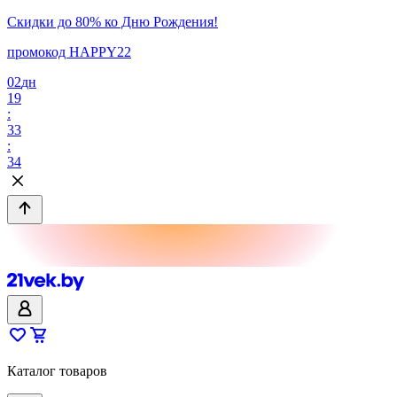
Скидки до 80% ко Дню Рождения!
промокод HAPPY22
02
дн
19
:
33
:
34
Каталог товаров