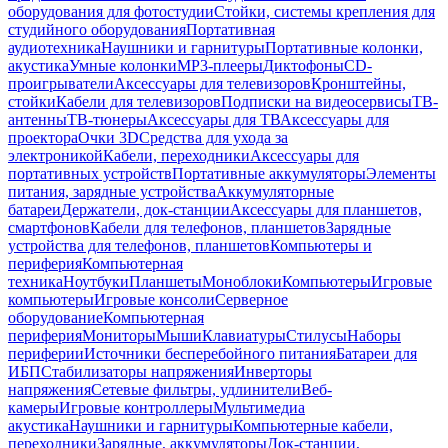
оборудования для фотостудии
Стойки, системы крепления для
студийного оборудования
Портативная
аудиотехника
Наушники и гарнитуры
Портативные колонки,
акустика
Умные колонки
MP3-плееры
Диктофоны
CD-
проигрыватели
Аксессуары для телевизоров
Кронштейны,
стойки
Кабели для телевизоров
Подписки на видеосервисы
ТВ-
антенны
ТВ-тюнеры
Аксессуары для ТВ
Аксессуары для
проектора
Очки 3D
Средства для ухода за
электроникой
Кабели, переходники
Аксессуары для
портативных устройств
Портативные аккумуляторы
Элементы
питания, зарядные устройства
Аккумуляторные
батареи
Держатели, док-станции
Аксессуары для планшетов,
смартфонов
Кабели для телефонов, планшетов
Зарядные
устройства для телефонов, планшетов
Компьютеры и
периферия
Компьютерная
техника
Ноутбуки
Планшеты
Моноблоки
Компьютеры
Игровые
компьютеры
Игровые консоли
Серверное
оборудование
Компьютерная
периферия
Мониторы
Мыши
Клавиатуры
Стилусы
Наборы
периферии
Источники бесперебойного питания
Батареи для
ИБП
Стабилизаторы напряжения
Инверторы
напряжения
Сетевые фильтры, удлинители
Веб-
камеры
Игровые контроллеры
Мультимедиа
акустика
Наушники и гарнитуры
Компьютерные кабели,
переходники
Зарядные, аккумуляторы
Док-станции,