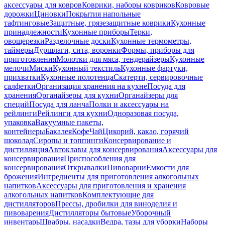
аксессуары для ковров
Коврики, наборы ковриков
Ковровые
дорожки
Циновки
Покрытия напольные
тафтинговые
Защитные, грязезащитные коврики
Кухонные
принадлежности
Кухонные приборы
Терки,
овощерезки
Разделочные доски
Кухонные термометры,
таймеры
Дуршлаги, сита, воронки
Формы, приборы для
приготовления
Молотки для мяса, тендерайзеры
Кухонные
мелочи
Миски
Кухонный текстиль
Кухонные фартуки,
прихватки
Кухонные полотенца
Скатерти, сервировочные
салфетки
Организация хранения на кухне
Посуда для
хранения
Органайзеры для кухни
Органайзеры для
специй
Посуда для ланча
Полки и аксессуары на
рейлинги
Рейлинги для кухни
Одноразовая посуда,
упаковка
Вакуумные пакеты,
контейнеры
Бакалея
Кофе
Чай
Цикорий, какао, горячий
шоколад
Сиропы и топпинги
Консервирование и
дистилляция
Автоклавы для консервирования
Аксессуары для
консервирования
Приспособления для
консервирования
Открывалки
Пивоварни
Емкости для
брожения
Ингредиенты для приготовления алкогольных
напитков
Аксессуары для приготовления и хранения
алкогольных напитков
Комплектующие для
дистилляторов
Прессы, дробилки для виноделия и
пивоварения
Дистилляторы бытовые
Уборочный
инвентарь
Швабры, насадки
Ведра, тазы для уборки
Наборы