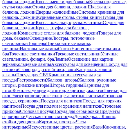
балкона, лоджии
Кресла-мешки для балкона
Кресла подвесные,
стулья садовые
Столы для балкона, лоджии
Шкафы для
балкона, лоджии
Дверцы жалюзийные
Системы хранения для
балкона, лоджии
Журнальные столы, столы-книги
Тумбы для
балкона, лоджии
Кресла-качалки, кресла-маятники
Стулья для
балкона, лоджии
Кресла, пуфы для балкона,
лоджии
Компактные столы для балкона, лоджии
Товары для
дома, бакалея
Освещение
Люстры, потолочные
светильники
Торшеры
Прикроватные лампы,
ночники
Настольные лампы
Споты
Настенные светильники,
бра
Точечные светильники
Трековые светильники
Уличные
светильники, фонари, бра
Лампы
Освещение для картин,
зеркал
Кольцевые лампы
Аксессуары для освещения
Посуда для
готовки
Сковороды, сотейники, воки
Кастрюли, ковши,
казаны
Посуда для СВЧ
Крышки и аксессуары для
посуды
Гастроемкости
Жалюзи, шторы
Жалюзи, рулонные
шторы, римские шторы
Шторы, гардины
Карнизы для
штор
Комплектующие для штор, карнизов, жалюзи
Пленки для
окон
Электроприводные солнцезащитные системы
Столовая
посуда, сервировка
Посуда для напитков
Посуда для горячих
напитков
Посуда для подачи и хранения напитков
Столовые
приборы
Столовая посуда
Посуда для сервировки
Предметы
сервировки
Детская столовая посуда
Декор
Зеркала
Кашпо,
стойки для цветов
Картины, постеры
Часы
интерьерные
Искусственные цветы, растения
Вазы
Ключницы,