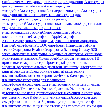
хлебопечек
Аксессуары для тостеров, сэндвичниц
Аксессуары
для кухонных комбайнов
Аксессуары для
мясорубок
Аксессуары для блендеров, миксеров
Аксессуары
для сушилок овощей и фруктов
Аксессуары для
йогуртниц
Аксессуары для аэрогрилей,
электрогрилей
Аксессуары для соковыжималок
Средства для
ухода за техникой
Смартфоны, ТВ и
электроника
Смартфоны
Смартфоны
Смартфоны
восстановленные
Смартфоны Apple
Смартфоны
Xiaomi
Смартфоны Samsung
Смартфоны Honor
Смартфоны
Huawei
Смартфоны POCO
Смартфоны Infinix
Смартфоны
Tecno
Смартфоны Realme
Смартфоны Samsung Galaxy S26
series
Кнопочные телефоны
Складные смартфоны
Телевизоры,
мониторы
Телевизоры
Мониторы
Мониторы-телевизоры
ТВ-
приставки и медиаплееры
Проекторы
Проекционные
экраны
Профессиональные дисплеи
Планшеты, электронные
книги
Планшеты
Электронные книги
Графические
планшеты
Блокноты электронные
Чехлы, бамперы для
планшетов
Аксессуары для планшетов,
смартфонов
Аксессуары для электронных книг
Смарт-часы,
аксессуары
Умные часы
Фитнес-браслеты
Умные часы
детские
Умные часы, фитнес-браслеты
Ремешки, аксессуары
для умных часов
Кабели для умных часов
Аксессуары для
смартфонов, планшетов
Зарядные устройства для телефонов,
планшетов
Чехлы, защитные стекла для телефонов
Чехлы для