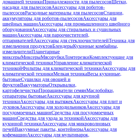
домашней техники
Принадлежности для пылесосов
Щетки,
насадки для пылесосов
Аксессуары для роботов-
пылесосов
Расходные материалы для пылесосов
Станции,
аккумуляторы для роботов-пылесосов
Аксессуары для
швейных машин
Аксессуары для промышленного швейного
оборудования
Аксессуары для стиральных и сушильных
машин
Аксессуары для пароочистителей,
отпаривателей
Аксессуары для стеклоочистителей
Техника для
измельчения продуктов
Блендеры
Кухонные комбайны,
измельчители
Планетарные
миксеры
Миксеры
Мясорубки
Ломтерезки
Комплектующие для
климатической техники
Управление климатической
техникой
Фильтры для климатической техники
Аксессуары для
климатической техники
Мелкая техника
Весы кухонные,
бытовые
Сушилки для овощей и
фруктов
Вакууматоры
Открывалки,
картофелечистки
Проращиватели семян
Маслобойки,
сепараторы бытовые
Аксессуары для крупной
техники
Аксессуары для вытяжек
Аксессуары для плит и
духовок
Аксессуары для холодильников
Аксессуары для
посудомоечных машин
Средства для посудомоечных
машин
Средства для ухода за техникой
Аксессуары для
кухонной техники
Аксессуары для микроволновых
печей
Вакуумные пакеты, контейнеры
Аксессуары для
кофемашин
Аксессуары для мультиварок,