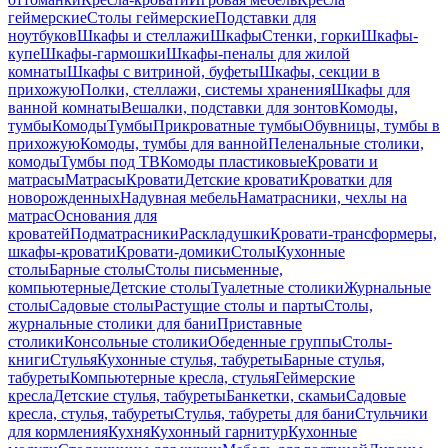
геймерские
Столы геймерские
Подставки для
ноутбуков
Шкафы и стеллажи
Шкафы
Стенки, горки
Шкафы-
купе
Шкафы-гармошки
Шкафы-пеналы для жилой
комнаты
Шкафы с витриной, буфеты
Шкафы, секции в
прихожую
Полки, стеллажи, системы хранения
Шкафы для
ванной комнаты
Вешалки, подставки для зонтов
Комоды,
тумбы
Комоды
Тумбы
Прикроватные тумбы
Обувницы, тумбы в
прихожую
Комоды, тумбы для ванной
Пеленальные столики,
комоды
Тумбы под ТВ
Комоды пластиковые
Кровати и
матрасы
Матрасы
Кровати
Детские кровати
Кроватки для
новорожденных
Надувная мебель
Наматрасники, чехлы на
матрас
Основания для
кроватей
Подматрасники
Раскладушки
Кровати-трансформеры,
шкафы-кровати
Кровати-домики
Столы
Кухонные
столы
Барные столы
Столы письменные,
компьютерные
Детские столы
Туалетные столики
Журнальные
столы
Садовые столы
Растущие столы и парты
Столы,
журнальные столики для бани
Приставные
столики
Консольные столики
Обеденные группы
Столы-
книги
Стулья
Кухонные стулья, табуреты
Барные стулья,
табуреты
Компьютерные кресла, стулья
Геймерские
кресла
Детские стулья, табуреты
Банкетки, скамьи
Садовые
кресла, стулья, табуреты
Стулья, табуреты для бани
Стульчики
для кормления
Кухня
Кухонный гарнитур
Кухонные