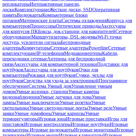
репликаторы
Интерактивные панели,
доски
Комплектующие
Жесткие диски, SSD
Оперативная
память
Видеокарты
Компьютерные блоки
питания
Материнские платы
Системы охлаждения
Корпуса для
компьютеров
Процессоры
Оптические приводы
Аксессуары
для корпусов ПК
Боксы, док-станции для накопителей
Сетевое
оборудование
Маршрутизаторы, DSL-модемы
Wi-Fi точки
доступа, усилители сигнала
Беспроводные
адаптеры
Коммутаторы
Сетевые адаптеры
Powerline
Сетевые
комплектующие
IP-телефония
Медиаконвертеры
Кабели,
переходники сетевые
Антенны для беспроводной
связи
Аксессуары для компьютерной техники
Подставки для
ноутбуков
Аксессуары для ноутбуков
Очки для
компьютера
Рюкзаки для ноутбуков
Сумки, чехлы для
ноутбуков
Средства для ухода за электроникой
Программное
обеспечение
Система Умный дом
Управление умным
домом
Умные колонки, станции
Умные камеры
видеонаблюдения
Умные датчики для дома
Умные
лампы
Умные выключатели
Умные розетки
Умные
светильники
Умные светодиодные ленты
Умные реле
Умные
замки
Умные домофоны
Умные карнизы
Умные
терморегуляторы
Игровая зона
Игровые приставки
Игры для
приставок
Игровые контроллеры
Игровые ноутбуки
Игровые
компьютеры
Игровые видеокарты
Игровые мониторы
Игровые
телевизоры
Игровые мыши
Игровые клавиатуры
Игровые