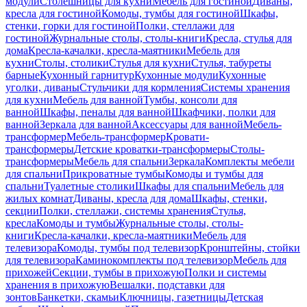
модули
Столешницы для кухни
Мебель для гостиной
Диваны,
кресла для гостиной
Комоды, тумбы для гостиной
Шкафы,
стенки, горки для гостиной
Полки, стеллажи для
гостиной
Журнальные столы, столы-книги
Кресла, стулья для
дома
Кресла-качалки, кресла-маятники
Мебель для
кухни
Столы, столики
Стулья для кухни
Стулья, табуреты
барные
Кухонный гарнитур
Кухонные модули
Кухонные
уголки, диваны
Стульчики для кормления
Системы хранения
для кухни
Мебель для ванной
Тумбы, консоли для
ванной
Шкафы, пеналы для ванной
Шкафчики, полки для
ванной
Зеркала для ванной
Аксессуары для ванной
Мебель-
трансформер
Мебель-трансформер
Кровати-
трансформеры
Детские кроватки-трансформеры
Столы-
трансформеры
Мебель для спальни
Зеркала
Комплекты мебели
для спальни
Прикроватные тумбы
Комоды и тумбы для
спальни
Туалетные столики
Шкафы для спальни
Мебель для
жилых комнат
Диваны, кресла для дома
Шкафы, стенки,
секции
Полки, стеллажи, системы хранения
Стулья,
кресла
Комоды и тумбы
Журнальные столы, столы-
книги
Кресла-качалки, кресла-маятники
Мебель для
телевизора
Комоды, тумбы под телевизор
Кронштейны, стойки
для телевизора
Каминокомплекты под телевизор
Мебель для
прихожей
Секции, тумбы в прихожую
Полки и системы
хранения в прихожую
Вешалки, подставки для
зонтов
Банкетки, скамьи
Ключницы, газетницы
Детская