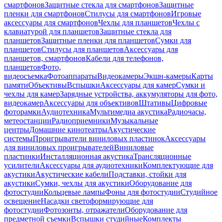
смартфонов
Защитные стекла для смартфонов
Защитные
пленки для смартфонов
Стилусы для смартфонов
Игровые
аксессуары для смартфонов
Чехлы для планшетов
Чехлы с
клавиатурой для планшетов
Защитные стекла для
планшетов
Защитные пленки для планшетов
Сумки для
планшетов
Стилусы для планшетов
Аксессуары для
планшетов, смартфонов
Кабели для телефонов,
планшетов
Фото,
видеосъемка
Фотоаппараты
Видеокамеры
Экшн-камеры
Карты
памяти
Объективы
Вспышки
Аксессуары для камер
Сумки и
чехлы для камер
Зарядные устройства, аккумуляторы для фото,
видеокамер
Аксессуары для объективов
Штативы
Цифровые
фоторамки
Аудиотехника
Мультимедиа акустика
Радиочасы,
метеостанции
Радиоприемники
Музыкальные
центры
Домашние кинотеатры
Акустические
системы
Проигрыватели виниловых пластинок
Аксессуары
для виниловых проигрывателей
Виниловые
пластинки
Инсталляционная акустика
Трансляционные
усилители
Аксессуары для аудиотехники
Комплектующие для
акустики
Акустические кабели
Подставки, стойки для
акустики
Сумки, чехлы для акустики
Оборудование для
фотостудии
Кольцевые лампы
Фоны для фотостудии
Студийное
освещение
Насадки светоформирующие для
фотостудии
Фотозонты, отражатели
Оборудование для
предметной съемки
Вспышки студийные
Комплекты