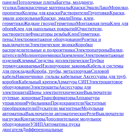
панели
Потолочные плиты
Багеты, молдинги,
уголки
Лакокрасочные материалы
Краски
Эмали
Лаки
Морилки,
пропитки
Колеры для краски
Растворители
Грунтовки
Краски,
эмали аэрозольные
Краски, эмали
Пены, клеи,
герметики
Жидкие гвозди
Герметики
Монтажная пена
Клеи для
обоев
Клеи для напольных покрытий
Очистители,
растворители
Фиксаторы резьбы
Клеи
Герметики,
пены
Электромонтажное оборудование
Розетки и
выключатели
Электрические звонки
Коробки
распределительные и подрозетники
Электропатроны
Вилки,
штепсели
Молниеприемники
Заземление
Электромонтажные
изделия
Клеммы
Средства диэлектрические
Трубки
термоусаживаемые
Изолирующие зажимы
Кабель и системы
для прокладки
Короба, трубы, металлорукав
Силовой
кабель
Наконечники, гильзы кабельные
Аксессуары для труб,
коробов
Кабельный крепеж
Арматура СИП
Электрощитовое
оборудование
Электрощиты
Аксессуары для
электрощита
Шины электротехнические
Выключатели
путевые, концевые
Трансформаторы
Аппаратура
управления
Рубильники
Предохранители
Частотные
преобразователи
Пускатели магнитные
Модульная
автоматика
Выключатели автоматические
Реле
Выключатели
нагрузки
Контакторы
Дополнительное модульное
оборудование
УЗИП
Автоматика пуска
двигателя
Дифференциальные