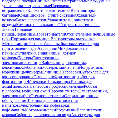
подогрева посуды
Винные шкафы встраиваемые
Вакуумные
упаковщики встраиваемые
Пароварки
встраиваемые
Климатическая техника
Вентиляторы
бытовые
Кондиционеры, сплит-системы
Охладители
воздуха
Водонагреватели
Увлажнители, очистители
воздуха
Камины, печи-камины
Обогреватели
Тепловые
завесы
Тепловые
пушки
Биокамины
Проветриватели
Отопительные печи
Банные
печи
Порталы для каминов
Вентиляторы вытяжные
Метеостанции
Газовые баллоны бытовые
Техника для
приготовления еды
Аэрогрили
Микроволновые
печи
Мультиварки
Сэндвичницы, хот-дог
мейкеры
Тостеры
Электрогрили,
электрошашлычницы
Вафельницы, орешницы,
кексницы
Хлебопечки
Ростеры, мини-печи
Йогуртницы,
мороженицы
Фризеры
Блинницы
Пароварки
Автоклавы для
консервирования
Сыроварни
Фритюрницы, фондю-
фритюрницы
Яйцеварки
Попкорницы
Техника для
дома
Пылесосы
Пылесосы профессиональные
Роботы-
пылесосы, мойщики окон
Пароочистители
Электровеники,
электрошвабры
Стеклоочистители
Стерилизационное
оборудование
Техника для приготовления
напитков
Электрочайники
Кофеварки,
кофемашины
Соковыжималки
Кофемолки
Вспениватели
молока
Сифоны для газирования воды
Аксессуары для