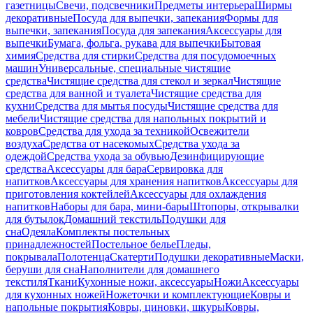
газетницы
Свечи, подсвечники
Предметы интерьера
Ширмы
декоративные
Посуда для выпечки, запекания
Формы для
выпечки, запекания
Посуда для запекания
Аксессуары для
выпечки
Бумага, фольга, рукава для выпечки
Бытовая
химия
Средства для стирки
Средства для посудомоечных
машин
Универсальные, специальные чистящие
средства
Чистящие средства для стекол и зеркал
Чистящие
средства для ванной и туалета
Чистящие средства для
кухни
Средства для мытья посуды
Чистящие средства для
мебели
Чистящие средства для напольных покрытий и
ковров
Средства для ухода за техникой
Освежители
воздуха
Средства от насекомых
Средства ухода за
одеждой
Средства ухода за обувью
Дезинфицирующие
средства
Аксессуары для бара
Сервировка для
напитков
Аксессуары для хранения напитков
Аксессуары для
приготовления коктейлей
Аксессуары для охлаждения
напитков
Наборы для бара, мини-бары
Штопоры, открывалки
для бутылок
Домашний текстиль
Подушки для
сна
Одеяла
Комплекты постельных
принадлежностей
Постельное белье
Пледы,
покрывала
Полотенца
Скатерти
Подушки декоративные
Маски,
беруши для сна
Наполнители для домашнего
текстиля
Ткани
Кухонные ножи, аксессуары
Ножи
Аксессуары
для кухонных ножей
Ножеточки и комплектующие
Ковры и
напольные покрытия
Ковры, циновки, шкуры
Ковры,