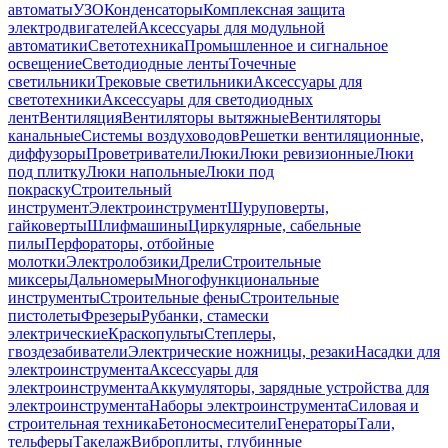
автоматы
УЗО
Конденсаторы
Комплексная защита
электродвигателей
Аксессуары для модульной
автоматики
Светотехника
Промышленное и сигнальное
освещение
Светодиодные ленты
Точечные
светильники
Трековые светильники
Аксессуары для
светотехники
Аксессуары для светодиодных
лент
Вентиляция
Вентиляторы вытяжные
Вентиляторы
канальные
Системы воздуховодов
Решетки вентиляционные,
диффузоры
Проветриватели
Люки
Люки ревизионные
Люки
под плитку
Люки напольные
Люки под
покраску
Строительный
инструмент
Электроинструмент
Шуруповерты,
гайковерты
Шлифмашины
Циркулярные, сабельные
пилы
Перфораторы, отбойные
молотки
Электролобзики
Дрели
Строительные
миксеры
Дальномеры
Многофункциональные
инструменты
Строительные фены
Строительные
пистолеты
Фрезеры
Рубанки, стамески
электрические
Краскопульты
Степлеры,
гвоздезабиватели
Электрические ножницы, резаки
Насадки для
электроинструмента
Аксессуары для
электроинструмента
Аккумуляторы, зарядные устройства для
электроинструмента
Наборы электроинструмента
Силовая и
строительная техника
Бетоносмесители
Генераторы
Тали,
тельферы
Такелаж
Виброплиты, глубинные