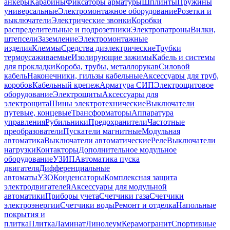
анкеры
Карабины
Фиксаторы арматуры
Шплинты
Пружины
универсальные
Электромонтажное оборудование
Розетки и
выключатели
Электрические звонки
Коробки
распределительные и подрозетники
Электропатроны
Вилки,
штепсели
Заземление
Электромонтажные
изделия
Клеммы
Средства диэлектрические
Трубки
термоусаживаемые
Изолирующие зажимы
Кабель и системы
для прокладки
Короба, трубы, металлорукав
Силовой
кабель
Наконечники, гильзы кабельные
Аксессуары для труб,
коробов
Кабельный крепеж
Арматура СИП
Электрощитовое
оборудование
Электрощиты
Аксессуары для
электрощита
Шины электротехнические
Выключатели
путевые, концевые
Трансформаторы
Аппаратура
управления
Рубильники
Предохранители
Частотные
преобразователи
Пускатели магнитные
Модульная
автоматика
Выключатели автоматические
Реле
Выключатели
нагрузки
Контакторы
Дополнительное модульное
оборудование
УЗИП
Автоматика пуска
двигателя
Дифференциальные
автоматы
УЗО
Конденсаторы
Комплексная защита
электродвигателей
Аксессуары для модульной
автоматики
Приборы учета
Счетчики газа
Счетчики
электроэнергии
Счетчики воды
Ремонт и отделка
Напольные
покрытия и
плитка
Плитка
Ламинат
Линолеум
Керамогранит
Спортивные