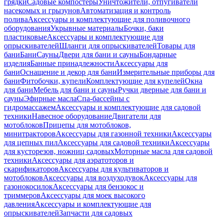
грядки
Садовые компостеры
Уничтожители, отпугиватели
насекомых и грызунов
Автоматизация и контроль
полива
Аксессуары и комплектующие для поливочного
оборудования
Укрывные материалы
Бочки, баки
пластиковые
Аксессуары и комплектующие для
опрыскивателей
Шланги для опрыскивателей
Товары для
бани
Бани
Сауны
Двери для бани и сауны
Бондарные
изделия
Банные принадлежности
Аксессуары для
бани
Оснащение и декор для бани
Измерительные приборы для
бани
Фитобочки, купели
Комплектующие для купелей
Окна
для бани
Мебель для бани и сауны
Ручки дверные для бани и
сауны
Эфирные масла
Спа-бассейны с
гидромассажем
Аксессуары и комплектующие для садовой
техники
Навесное оборудование
Двигатели для
мотоблоков
Прицепы для мотоблоков,
минитракторов
Аксессуары для газонной техники
Аксессуары
для цепных пил
Аксессуары для садовой техники
Аксессуары
для кусторезов, ножниц садовых
Моторные масла для садовой
техники
Аксессуары для аэратоторов и
скарификаторов
Аксессуары для культиваторов и
мотоблоков
Аксессуары для воздуходувок
Аксессуары для
газонокосилок
Аксессуары для бензокос и
триммеров
Аксессуары для моек высокого
давления
Аксессуары и комплектующие для
опрыскивателей
Запчасти для садовых