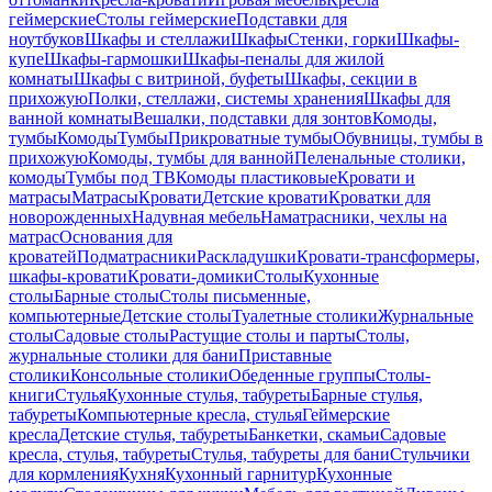
геймерские
Столы геймерские
Подставки для
ноутбуков
Шкафы и стеллажи
Шкафы
Стенки, горки
Шкафы-
купе
Шкафы-гармошки
Шкафы-пеналы для жилой
комнаты
Шкафы с витриной, буфеты
Шкафы, секции в
прихожую
Полки, стеллажи, системы хранения
Шкафы для
ванной комнаты
Вешалки, подставки для зонтов
Комоды,
тумбы
Комоды
Тумбы
Прикроватные тумбы
Обувницы, тумбы в
прихожую
Комоды, тумбы для ванной
Пеленальные столики,
комоды
Тумбы под ТВ
Комоды пластиковые
Кровати и
матрасы
Матрасы
Кровати
Детские кровати
Кроватки для
новорожденных
Надувная мебель
Наматрасники, чехлы на
матрас
Основания для
кроватей
Подматрасники
Раскладушки
Кровати-трансформеры,
шкафы-кровати
Кровати-домики
Столы
Кухонные
столы
Барные столы
Столы письменные,
компьютерные
Детские столы
Туалетные столики
Журнальные
столы
Садовые столы
Растущие столы и парты
Столы,
журнальные столики для бани
Приставные
столики
Консольные столики
Обеденные группы
Столы-
книги
Стулья
Кухонные стулья, табуреты
Барные стулья,
табуреты
Компьютерные кресла, стулья
Геймерские
кресла
Детские стулья, табуреты
Банкетки, скамьи
Садовые
кресла, стулья, табуреты
Стулья, табуреты для бани
Стульчики
для кормления
Кухня
Кухонный гарнитур
Кухонные