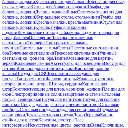
балкона, лоджии
Кресла-мешки для балкона
Кресла подвесные,
стулья садовые
Столы для балкона, лоджии
Шкафы для
балкона, лоджии
Дверцы жалюзийные
Системы хранения для
балкона, лоджии
Журнальные столы, столы-книги
Тумбы для
балкона, лоджии
Кресла-качалки, кресла-маятники
Стулья для
балкона, лоджии
Кресла, пуфы для балкона,
лоджии
Компактные столы для балкона, лоджии
Товары для
дома, бакалея
Освещение
Люстры, потолочные
светильники
Торшеры
Прикроватные лампы,
ночники
Настольные лампы
Споты
Настенные светильники,
бра
Точечные светильники
Трековые светильники
Уличные
светильники, фонари, бра
Лампы
Освещение для картин,
зеркал
Кольцевые лампы
Аксессуары для освещения
Посуда для
готовки
Сковороды, сотейники, воки
Кастрюли, ковши,
казаны
Посуда для СВЧ
Крышки и аксессуары для
посуды
Гастроемкости
Жалюзи, шторы
Жалюзи, рулонные
шторы, римские шторы
Шторы, гардины
Карнизы для
штор
Комплектующие для штор, карнизов, жалюзи
Пленки для
окон
Электроприводные солнцезащитные системы
Столовая
посуда, сервировка
Посуда для напитков
Посуда для горячих
напитков
Посуда для подачи и хранения напитков
Столовые
приборы
Столовая посуда
Посуда для сервировки
Предметы
сервировки
Детская столовая посуда
Декор
Зеркала
Кашпо,
стойки для цветов
Картины, постеры
Часы
интерьерные
Искусственные цветы, растения
Вазы
Ключницы,