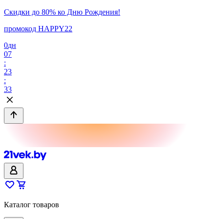
Скидки до 80% ко Дню Рождения!
промокод HAPPY22
0
дн
07
:
23
:
33
Каталог товаров