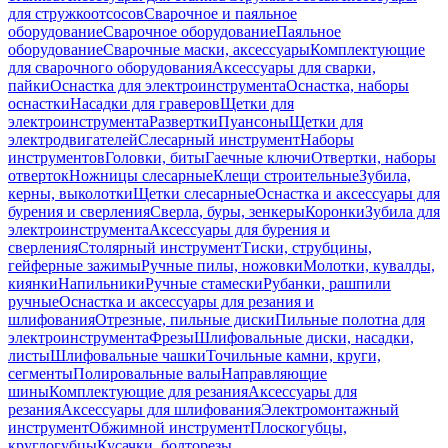
для стружкоотсосов
Сварочное и паяльное
оборудование
Сварочное оборудование
Паяльное
оборудование
Сварочные маски, аксессуары
Комплектующие
для сварочного оборудования
Аксессуары для сварки,
пайки
Оснастка для электроинструмента
Оснастка, наборы
оснастки
Насадки для граверов
Щетки для
электроинструмента
Развертки
Пуансоны
Щетки для
электродвигателей
Слесарный инструмент
Наборы
инструментов
Головки, биты
Гаечные ключи
Отвертки, наборы
отверток
Ножницы слесарные
Клещи строительные
Зубила,
керны, выколотки
Щетки слесарные
Оснастка и аксессуары для
бурения и сверления
Сверла, буры, зенкеры
Коронки
Зубила для
электроинструмента
Аксессуары для бурения и
сверления
Столярный инструмент
Тиски, струбцины,
гейферные зажимы
Ручные пилы, ножовки
Молотки, кувалды,
киянки
Напильники
Ручные стамески
Рубанки, рашпили
ручные
Оснастка и аксессуары для резания и
шлифования
Отрезные, пильные диски
Пильные полотна для
электроинструмента
Фрезы
Шлифовальные диски, насадки,
листы
Шлифовальные чашки
Точильные камни, круги,
сегменты
Полировальные валы
Направляющие
шины
Комплектующие для резания
Аксессуары для
резания
Аксессуары для шлифования
Электромонтажный
инструмент
Обжимной инструмент
Плоскогубцы,
круглогубцы
Кусачки, болторезы,