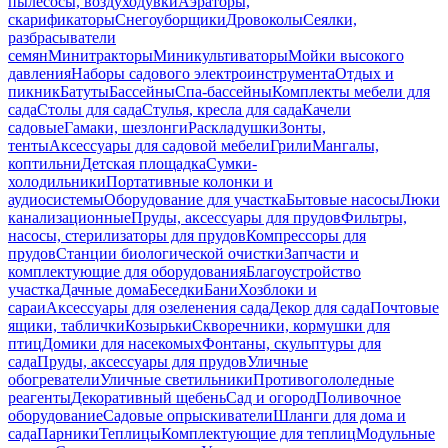
пылесосы, воздуходувки
Аэраторы,
скарификаторы
Снегоуборщики
Дровоколы
Сеялки,
разбрасыватели
семян
Минитракторы
Миникультиваторы
Мойки высокого
давления
Наборы садового электроинструмента
Отдых и
пикник
Батуты
Бассейны
Спа-бассейны
Комплекты мебели для
сада
Столы для сада
Стулья, кресла для сада
Качели
садовые
Гамаки, шезлонги
Раскладушки
Зонты,
тенты
Аксессуары для садовой мебели
Грили
Мангалы,
коптильни
Детская площадка
Сумки-
холодильники
Портативные колонки и
аудиосистемы
Оборудование для участка
Бытовые насосы
Люки
канализационные
Пруды, аксессуары для прудов
Фильтры,
насосы, стерилизаторы для прудов
Компрессоры для
прудов
Станции биологической очистки
Запчасти и
комплектующие для оборудования
Благоустройство
участка
Дачные дома
Беседки
Бани
Хозблоки и
сараи
Аксессуары для озеленения сада
Декор для сада
Почтовые
ящики, таблички
Козырьки
Скворечники, кормушки для
птиц
Домики для насекомых
Фонтаны, скульптуры для
сада
Пруды, аксессуары для прудов
Уличные
обогреватели
Уличные светильники
Противогололедные
реагенты
Декоративный щебень
Сад и огород
Поливочное
оборудование
Садовые опрыскиватели
Шланги для дома и
сада
Парники
Теплицы
Комплектующие для теплиц
Модульные