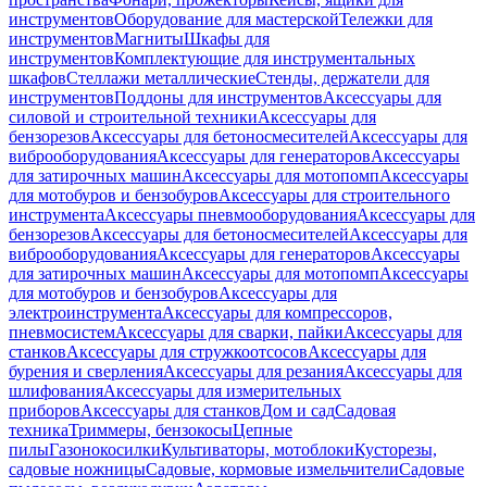
инструментов
Оборудование для мастерской
Тележки для
инструментов
Магниты
Шкафы для
инструментов
Комплектующие для инструментальных
шкафов
Стеллажи металлические
Стенды, держатели для
инструментов
Поддоны для инструментов
Аксессуары для
силовой и строительной техники
Аксессуары для
бензорезов
Аксессуары для бетоносмесителей
Аксессуары для
виброоборудования
Аксессуары для генераторов
Аксессуары
для затирочных машин
Аксессуары для мотопомп
Аксессуары
для мотобуров и бензобуров
Аксессуары для строительного
инструмента
Аксессуары пневмооборудования
Аксессуары для
бензорезов
Аксессуары для бетоносмесителей
Аксессуары для
виброоборудования
Аксессуары для генераторов
Аксессуары
для затирочных машин
Аксессуары для мотопомп
Аксессуары
для мотобуров и бензобуров
Аксессуары для
электроинструмента
Аксессуары для компрессоров,
пневмосистем
Аксессуары для сварки, пайки
Аксессуары для
станков
Аксессуары для стружкоотсосов
Аксессуары для
бурения и сверления
Аксессуары для резания
Аксессуары для
шлифования
Аксессуары для измерительных
приборов
Аксессуары для станков
Дом и сад
Садовая
техника
Триммеры, бензокосы
Цепные
пилы
Газонокосилки
Культиваторы, мотоблоки
Кусторезы,
садовые ножницы
Садовые, кормовые измельчители
Садовые