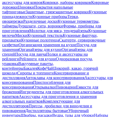
аксессуары для ковров
Коврики, наборы ковриков
Ковровые
дорожки
Циновки
Покрытия напольные
тафтинговые
Защитные, грязезащитные коврики
Кухонные
принадлежности
Кухонные приборы
Терки,
овощерезки
Разделочные доски
Кухонные термометры,
таймеры
Дуршлаги, сита, воронки
Формы, приборы для
приготовления
Молотки для мяса, тендерайзеры
Кухонные
мелочи
Миски
Кухонный текстиль
Кухонные фартуки,
прихватки
Кухонные полотенца
Скатерти, сервировочные
салфетки
Организация хранения на кухне
Посуда для
хранения
Органайзеры для кухни
Органайзеры для
специй
Посуда для ланча
Полки и аксессуары на
рейлинги
Рейлинги для кухни
Одноразовая посуда,
упаковка
Вакуумные пакеты,
контейнеры
Бакалея
Кофе
Чай
Цикорий, какао, горячий
шоколад
Сиропы и топпинги
Консервирование и
дистилляция
Автоклавы для консервирования
Аксессуары для
консервирования
Приспособления для
консервирования
Открывалки
Пивоварни
Емкости для
брожения
Ингредиенты для приготовления алкогольных
напитков
Аксессуары для приготовления и хранения
алкогольных напитков
Комплектующие для
дистилляторов
Прессы, дробилки для виноделия и
пивоварения
Дистилляторы бытовые
Уборочный
инвентарь
Швабры, насадки
Ведра, тазы для уборки
Наборы