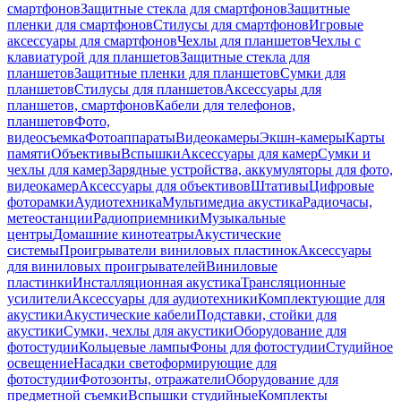
смартфонов
Защитные стекла для смартфонов
Защитные
пленки для смартфонов
Стилусы для смартфонов
Игровые
аксессуары для смартфонов
Чехлы для планшетов
Чехлы с
клавиатурой для планшетов
Защитные стекла для
планшетов
Защитные пленки для планшетов
Сумки для
планшетов
Стилусы для планшетов
Аксессуары для
планшетов, смартфонов
Кабели для телефонов,
планшетов
Фото,
видеосъемка
Фотоаппараты
Видеокамеры
Экшн-камеры
Карты
памяти
Объективы
Вспышки
Аксессуары для камер
Сумки и
чехлы для камер
Зарядные устройства, аккумуляторы для фото,
видеокамер
Аксессуары для объективов
Штативы
Цифровые
фоторамки
Аудиотехника
Мультимедиа акустика
Радиочасы,
метеостанции
Радиоприемники
Музыкальные
центры
Домашние кинотеатры
Акустические
системы
Проигрыватели виниловых пластинок
Аксессуары
для виниловых проигрывателей
Виниловые
пластинки
Инсталляционная акустика
Трансляционные
усилители
Аксессуары для аудиотехники
Комплектующие для
акустики
Акустические кабели
Подставки, стойки для
акустики
Сумки, чехлы для акустики
Оборудование для
фотостудии
Кольцевые лампы
Фоны для фотостудии
Студийное
освещение
Насадки светоформирующие для
фотостудии
Фотозонты, отражатели
Оборудование для
предметной съемки
Вспышки студийные
Комплекты