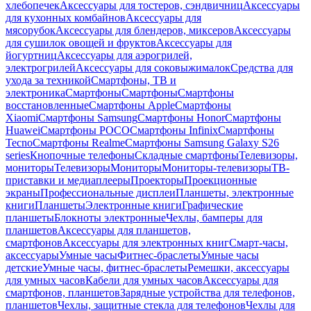
хлебопечек
Аксессуары для тостеров, сэндвичниц
Аксессуары
для кухонных комбайнов
Аксессуары для
мясорубок
Аксессуары для блендеров, миксеров
Аксессуары
для сушилок овощей и фруктов
Аксессуары для
йогуртниц
Аксессуары для аэрогрилей,
электрогрилей
Аксессуары для соковыжималок
Средства для
ухода за техникой
Смартфоны, ТВ и
электроника
Смартфоны
Смартфоны
Смартфоны
восстановленные
Смартфоны Apple
Смартфоны
Xiaomi
Смартфоны Samsung
Смартфоны Honor
Смартфоны
Huawei
Смартфоны POCO
Смартфоны Infinix
Смартфоны
Tecno
Смартфоны Realme
Смартфоны Samsung Galaxy S26
series
Кнопочные телефоны
Складные смартфоны
Телевизоры,
мониторы
Телевизоры
Мониторы
Мониторы-телевизоры
ТВ-
приставки и медиаплееры
Проекторы
Проекционные
экраны
Профессиональные дисплеи
Планшеты, электронные
книги
Планшеты
Электронные книги
Графические
планшеты
Блокноты электронные
Чехлы, бамперы для
планшетов
Аксессуары для планшетов,
смартфонов
Аксессуары для электронных книг
Смарт-часы,
аксессуары
Умные часы
Фитнес-браслеты
Умные часы
детские
Умные часы, фитнес-браслеты
Ремешки, аксессуары
для умных часов
Кабели для умных часов
Аксессуары для
смартфонов, планшетов
Зарядные устройства для телефонов,
планшетов
Чехлы, защитные стекла для телефонов
Чехлы для