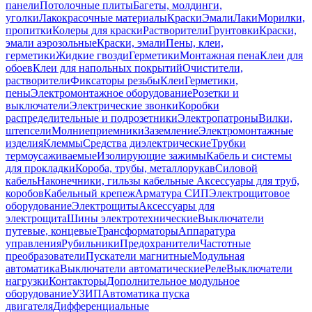
панели
Потолочные плиты
Багеты, молдинги,
уголки
Лакокрасочные материалы
Краски
Эмали
Лаки
Морилки,
пропитки
Колеры для краски
Растворители
Грунтовки
Краски,
эмали аэрозольные
Краски, эмали
Пены, клеи,
герметики
Жидкие гвозди
Герметики
Монтажная пена
Клеи для
обоев
Клеи для напольных покрытий
Очистители,
растворители
Фиксаторы резьбы
Клеи
Герметики,
пены
Электромонтажное оборудование
Розетки и
выключатели
Электрические звонки
Коробки
распределительные и подрозетники
Электропатроны
Вилки,
штепсели
Молниеприемники
Заземление
Электромонтажные
изделия
Клеммы
Средства диэлектрические
Трубки
термоусаживаемые
Изолирующие зажимы
Кабель и системы
для прокладки
Короба, трубы, металлорукав
Силовой
кабель
Наконечники, гильзы кабельные
Аксессуары для труб,
коробов
Кабельный крепеж
Арматура СИП
Электрощитовое
оборудование
Электрощиты
Аксессуары для
электрощита
Шины электротехнические
Выключатели
путевые, концевые
Трансформаторы
Аппаратура
управления
Рубильники
Предохранители
Частотные
преобразователи
Пускатели магнитные
Модульная
автоматика
Выключатели автоматические
Реле
Выключатели
нагрузки
Контакторы
Дополнительное модульное
оборудование
УЗИП
Автоматика пуска
двигателя
Дифференциальные