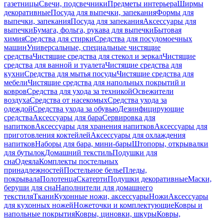
газетницы
Свечи, подсвечники
Предметы интерьера
Ширмы
декоративные
Посуда для выпечки, запекания
Формы для
выпечки, запекания
Посуда для запекания
Аксессуары для
выпечки
Бумага, фольга, рукава для выпечки
Бытовая
химия
Средства для стирки
Средства для посудомоечных
машин
Универсальные, специальные чистящие
средства
Чистящие средства для стекол и зеркал
Чистящие
средства для ванной и туалета
Чистящие средства для
кухни
Средства для мытья посуды
Чистящие средства для
мебели
Чистящие средства для напольных покрытий и
ковров
Средства для ухода за техникой
Освежители
воздуха
Средства от насекомых
Средства ухода за
одеждой
Средства ухода за обувью
Дезинфицирующие
средства
Аксессуары для бара
Сервировка для
напитков
Аксессуары для хранения напитков
Аксессуары для
приготовления коктейлей
Аксессуары для охлаждения
напитков
Наборы для бара, мини-бары
Штопоры, открывалки
для бутылок
Домашний текстиль
Подушки для
сна
Одеяла
Комплекты постельных
принадлежностей
Постельное белье
Пледы,
покрывала
Полотенца
Скатерти
Подушки декоративные
Маски,
беруши для сна
Наполнители для домашнего
текстиля
Ткани
Кухонные ножи, аксессуары
Ножи
Аксессуары
для кухонных ножей
Ножеточки и комплектующие
Ковры и
напольные покрытия
Ковры, циновки, шкуры
Ковры,