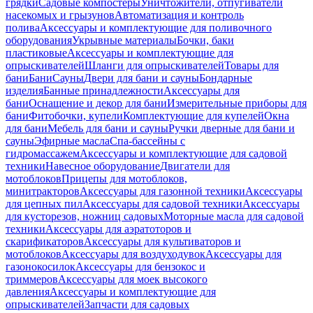
грядки
Садовые компостеры
Уничтожители, отпугиватели
насекомых и грызунов
Автоматизация и контроль
полива
Аксессуары и комплектующие для поливочного
оборудования
Укрывные материалы
Бочки, баки
пластиковые
Аксессуары и комплектующие для
опрыскивателей
Шланги для опрыскивателей
Товары для
бани
Бани
Сауны
Двери для бани и сауны
Бондарные
изделия
Банные принадлежности
Аксессуары для
бани
Оснащение и декор для бани
Измерительные приборы для
бани
Фитобочки, купели
Комплектующие для купелей
Окна
для бани
Мебель для бани и сауны
Ручки дверные для бани и
сауны
Эфирные масла
Спа-бассейны с
гидромассажем
Аксессуары и комплектующие для садовой
техники
Навесное оборудование
Двигатели для
мотоблоков
Прицепы для мотоблоков,
минитракторов
Аксессуары для газонной техники
Аксессуары
для цепных пил
Аксессуары для садовой техники
Аксессуары
для кусторезов, ножниц садовых
Моторные масла для садовой
техники
Аксессуары для аэратоторов и
скарификаторов
Аксессуары для культиваторов и
мотоблоков
Аксессуары для воздуходувок
Аксессуары для
газонокосилок
Аксессуары для бензокос и
триммеров
Аксессуары для моек высокого
давления
Аксессуары и комплектующие для
опрыскивателей
Запчасти для садовых