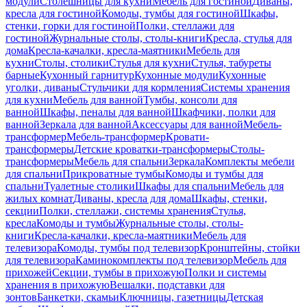
модули
Столешницы для кухни
Мебель для гостиной
Диваны,
кресла для гостиной
Комоды, тумбы для гостиной
Шкафы,
стенки, горки для гостиной
Полки, стеллажи для
гостиной
Журнальные столы, столы-книги
Кресла, стулья для
дома
Кресла-качалки, кресла-маятники
Мебель для
кухни
Столы, столики
Стулья для кухни
Стулья, табуреты
барные
Кухонный гарнитур
Кухонные модули
Кухонные
уголки, диваны
Стульчики для кормления
Системы хранения
для кухни
Мебель для ванной
Тумбы, консоли для
ванной
Шкафы, пеналы для ванной
Шкафчики, полки для
ванной
Зеркала для ванной
Аксессуары для ванной
Мебель-
трансформер
Мебель-трансформер
Кровати-
трансформеры
Детские кроватки-трансформеры
Столы-
трансформеры
Мебель для спальни
Зеркала
Комплекты мебели
для спальни
Прикроватные тумбы
Комоды и тумбы для
спальни
Туалетные столики
Шкафы для спальни
Мебель для
жилых комнат
Диваны, кресла для дома
Шкафы, стенки,
секции
Полки, стеллажи, системы хранения
Стулья,
кресла
Комоды и тумбы
Журнальные столы, столы-
книги
Кресла-качалки, кресла-маятники
Мебель для
телевизора
Комоды, тумбы под телевизор
Кронштейны, стойки
для телевизора
Каминокомплекты под телевизор
Мебель для
прихожей
Секции, тумбы в прихожую
Полки и системы
хранения в прихожую
Вешалки, подставки для
зонтов
Банкетки, скамьи
Ключницы, газетницы
Детская