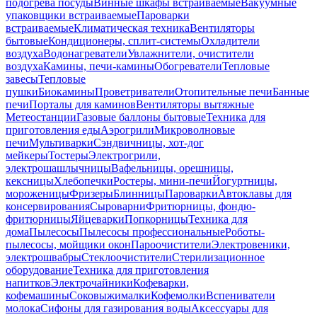
подогрева посуды
Винные шкафы встраиваемые
Вакуумные
упаковщики встраиваемые
Пароварки
встраиваемые
Климатическая техника
Вентиляторы
бытовые
Кондиционеры, сплит-системы
Охладители
воздуха
Водонагреватели
Увлажнители, очистители
воздуха
Камины, печи-камины
Обогреватели
Тепловые
завесы
Тепловые
пушки
Биокамины
Проветриватели
Отопительные печи
Банные
печи
Порталы для каминов
Вентиляторы вытяжные
Метеостанции
Газовые баллоны бытовые
Техника для
приготовления еды
Аэрогрили
Микроволновые
печи
Мультиварки
Сэндвичницы, хот-дог
мейкеры
Тостеры
Электрогрили,
электрошашлычницы
Вафельницы, орешницы,
кексницы
Хлебопечки
Ростеры, мини-печи
Йогуртницы,
мороженицы
Фризеры
Блинницы
Пароварки
Автоклавы для
консервирования
Сыроварни
Фритюрницы, фондю-
фритюрницы
Яйцеварки
Попкорницы
Техника для
дома
Пылесосы
Пылесосы профессиональные
Роботы-
пылесосы, мойщики окон
Пароочистители
Электровеники,
электрошвабры
Стеклоочистители
Стерилизационное
оборудование
Техника для приготовления
напитков
Электрочайники
Кофеварки,
кофемашины
Соковыжималки
Кофемолки
Вспениватели
молока
Сифоны для газирования воды
Аксессуары для