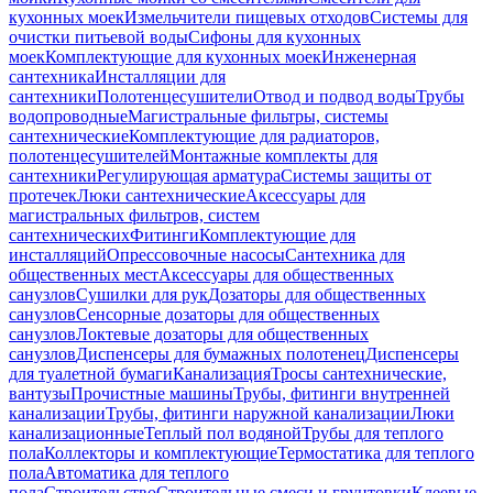
кухонных моек
Измельчители пищевых отходов
Системы для
очистки питьевой воды
Сифоны для кухонных
моек
Комплектующие для кухонных моек
Инженерная
сантехника
Инсталляции для
сантехники
Полотенцесушители
Отвод и подвод воды
Трубы
водопроводные
Магистральные фильтры, системы
сантехнические
Комплектующие для радиаторов,
полотенцесушителей
Монтажные комплекты для
сантехники
Регулирующая арматура
Системы защиты от
протечек
Люки сантехнические
Аксессуары для
магистральных фильтров, систем
сантехнических
Фитинги
Комплектующие для
инсталляций
Опрессовочные насосы
Сантехника для
общественных мест
Аксессуары для общественных
санузлов
Сушилки для рук
Дозаторы для общественных
санузлов
Сенсорные дозаторы для общественных
санузлов
Локтевые дозаторы для общественных
санузлов
Диспенсеры для бумажных полотенец
Диспенсеры
для туалетной бумаги
Канализация
Тросы сантехнические,
вантузы
Прочистные машины
Трубы, фитинги внутренней
канализации
Трубы, фитинги наружной канализации
Люки
канализационные
Теплый пол водяной
Трубы для теплого
пола
Коллекторы и комплектующие
Термостатика для теплого
пола
Автоматика для теплого
пола
Строительство
Строительные смеси и грунтовки
Клеевые