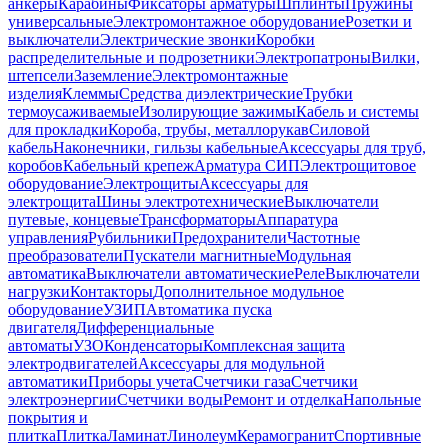
анкеры
Карабины
Фиксаторы арматуры
Шплинты
Пружины
универсальные
Электромонтажное оборудование
Розетки и
выключатели
Электрические звонки
Коробки
распределительные и подрозетники
Электропатроны
Вилки,
штепсели
Заземление
Электромонтажные
изделия
Клеммы
Средства диэлектрические
Трубки
термоусаживаемые
Изолирующие зажимы
Кабель и системы
для прокладки
Короба, трубы, металлорукав
Силовой
кабель
Наконечники, гильзы кабельные
Аксессуары для труб,
коробов
Кабельный крепеж
Арматура СИП
Электрощитовое
оборудование
Электрощиты
Аксессуары для
электрощита
Шины электротехнические
Выключатели
путевые, концевые
Трансформаторы
Аппаратура
управления
Рубильники
Предохранители
Частотные
преобразователи
Пускатели магнитные
Модульная
автоматика
Выключатели автоматические
Реле
Выключатели
нагрузки
Контакторы
Дополнительное модульное
оборудование
УЗИП
Автоматика пуска
двигателя
Дифференциальные
автоматы
УЗО
Конденсаторы
Комплексная защита
электродвигателей
Аксессуары для модульной
автоматики
Приборы учета
Счетчики газа
Счетчики
электроэнергии
Счетчики воды
Ремонт и отделка
Напольные
покрытия и
плитка
Плитка
Ламинат
Линолеум
Керамогранит
Спортивные