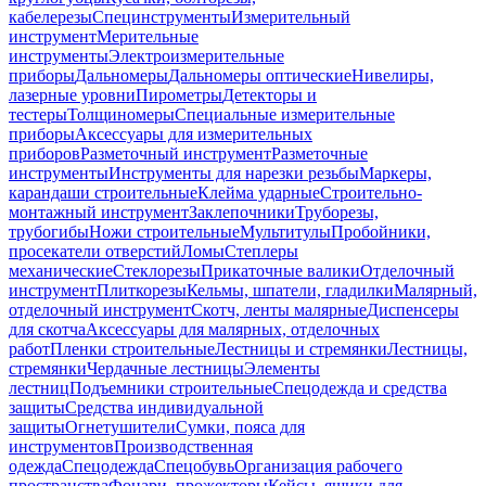
кабелерезы
Специнструменты
Измерительный
инструмент
Мерительные
инструменты
Электроизмерительные
приборы
Дальномеры
Дальномеры оптические
Нивелиры,
лазерные уровни
Пирометры
Детекторы и
тестеры
Толщиномеры
Специальные измерительные
приборы
Аксессуары для измерительных
приборов
Разметочный инструмент
Разметочные
инструменты
Инструменты для нарезки резьбы
Маркеры,
карандаши строительные
Клейма ударные
Строительно-
монтажный инструмент
Заклепочники
Труборезы,
трубогибы
Ножи строительные
Мультитулы
Пробойники,
просекатели отверстий
Ломы
Степлеры
механические
Стеклорезы
Прикаточные валики
Отделочный
инструмент
Плиткорезы
Кельмы, шпатели, гладилки
Малярный,
отделочный инструмент
Скотч, ленты малярные
Диспенсеры
для скотча
Аксессуары для малярных, отделочных
работ
Пленки строительные
Лестницы и стремянки
Лестницы,
стремянки
Чердачные лестницы
Элементы
лестниц
Подъемники строительные
Спецодежда и средства
защиты
Средства индивидуальной
защиты
Огнетушители
Сумки, пояса для
инструментов
Производственная
одежда
Спецодежда
Спецобувь
Организация рабочего
пространства
Фонари, прожекторы
Кейсы, ящики для