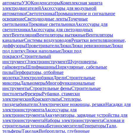
автоматы
УЗО
Конденсаторы
Комплексная защита
электродвигателей
Аксессуары для модульной
автоматики
Светотехника
Промышленное и сигнальное
освещение
Светодиодные ленты
Точечные
светильники
Трековые светильники
Аксессуары для
светотехники
Аксессуары для светодиодных
лент
Вентиляция
Вентиляторы вытяжные
Вентиляторы
канальные
Системы воздуховодов
Решетки вентиляционные,
диффузоры
Проветриватели
Люки
Люки ревизионные
Люки
под плитку
Люки напольные
Люки под
покраску
Строительный
инструмент
Электроинструмент
Шуруповерты,
гайковерты
Шлифмашины
Циркулярные, сабельные
пилы
Перфораторы, отбойные
молотки
Электролобзики
Дрели
Строительные
миксеры
Дальномеры
Многофункциональные
инструменты
Строительные фены
Строительные
пистолеты
Фрезеры
Рубанки, стамески
электрические
Краскопульты
Степлеры,
гвоздезабиватели
Электрические ножницы, резаки
Насадки для
электроинструмента
Аксессуары для
электроинструмента
Аккумуляторы, зарядные устройства для
электроинструмента
Наборы электроинструмента
Силовая и
строительная техника
Бетоносмесители
Генераторы
Тали,
тельферы
Такелаж
Виброплиты, глубинные