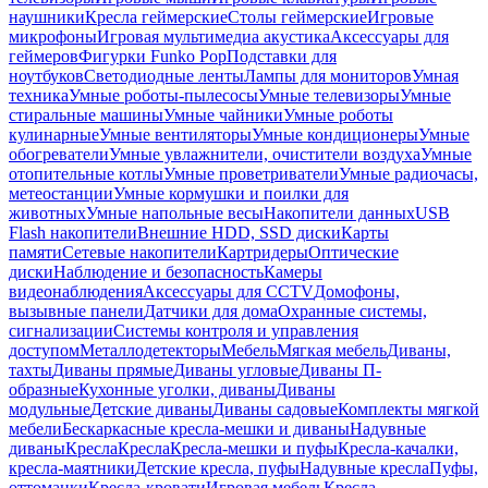
наушники
Кресла геймерские
Столы геймерские
Игровые
микрофоны
Игровая мультимедиа акустика
Аксессуары для
геймеров
Фигурки Funko Pop
Подставки для
ноутбуков
Светодиодные ленты
Лампы для мониторов
Умная
техника
Умные роботы-пылесосы
Умные телевизоры
Умные
стиральные машины
Умные чайники
Умные роботы
кулинарные
Умные вентиляторы
Умные кондиционеры
Умные
обогреватели
Умные увлажнители, очистители воздуха
Умные
отопительные котлы
Умные проветриватели
Умные радиочасы,
метеостанции
Умные кормушки и поилки для
животных
Умные напольные весы
Накопители данных
USB
Flash накопители
Внешние HDD, SSD диски
Карты
памяти
Сетевые накопители
Картридеры
Оптические
диски
Наблюдение и безопасность
Камеры
видеонаблюдения
Аксессуары для CCTV
Домофоны,
вызывные панели
Датчики для дома
Охранные системы,
сигнализации
Системы контроля и управления
доступом
Металлодетекторы
Мебель
Мягкая мебель
Диваны,
тахты
Диваны прямые
Диваны угловые
Диваны П-
образные
Кухонные уголки, диваны
Диваны
модульные
Детские диваны
Диваны садовые
Комплекты мягкой
мебели
Бескаркасные кресла-мешки и диваны
Надувные
диваны
Кресла
Кресла
Кресла-мешки и пуфы
Кресла-качалки,
кресла-маятники
Детские кресла, пуфы
Надувные кресла
Пуфы,
оттоманки
Кресла-кровати
Игровая мебель
Кресла