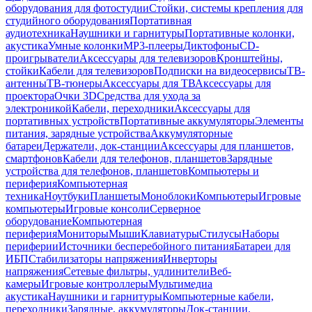
оборудования для фотостудии
Стойки, системы крепления для
студийного оборудования
Портативная
аудиотехника
Наушники и гарнитуры
Портативные колонки,
акустика
Умные колонки
MP3-плееры
Диктофоны
CD-
проигрыватели
Аксессуары для телевизоров
Кронштейны,
стойки
Кабели для телевизоров
Подписки на видеосервисы
ТВ-
антенны
ТВ-тюнеры
Аксессуары для ТВ
Аксессуары для
проектора
Очки 3D
Средства для ухода за
электроникой
Кабели, переходники
Аксессуары для
портативных устройств
Портативные аккумуляторы
Элементы
питания, зарядные устройства
Аккумуляторные
батареи
Держатели, док-станции
Аксессуары для планшетов,
смартфонов
Кабели для телефонов, планшетов
Зарядные
устройства для телефонов, планшетов
Компьютеры и
периферия
Компьютерная
техника
Ноутбуки
Планшеты
Моноблоки
Компьютеры
Игровые
компьютеры
Игровые консоли
Серверное
оборудование
Компьютерная
периферия
Мониторы
Мыши
Клавиатуры
Стилусы
Наборы
периферии
Источники бесперебойного питания
Батареи для
ИБП
Стабилизаторы напряжения
Инверторы
напряжения
Сетевые фильтры, удлинители
Веб-
камеры
Игровые контроллеры
Мультимедиа
акустика
Наушники и гарнитуры
Компьютерные кабели,
переходники
Зарядные, аккумуляторы
Док-станции,