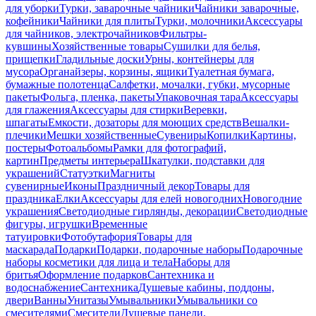
для уборки
Турки, заварочные чайники
Чайники заварочные,
кофейники
Чайники для плиты
Турки, молочники
Аксессуары
для чайников, электрочайников
Фильтры-
кувшины
Хозяйственные товары
Сушилки для белья,
прищепки
Гладильные доски
Урны, контейнеры для
мусора
Органайзеры, корзины, ящики
Туалетная бумага,
бумажные полотенца
Салфетки, мочалки, губки, мусорные
пакеты
Фольга, пленка, пакеты
Упаковочная тара
Аксессуары
для глажения
Аксессуары для стирки
Веревки,
шпагаты
Емкости, дозаторы для моющих средств
Вешалки-
плечики
Мешки хозяйственные
Сувениры
Копилки
Картины,
постеры
Фотоальбомы
Рамки для фотографий,
картин
Предметы интерьера
Шкатулки, подставки для
украшений
Статуэтки
Магниты
сувенирные
Иконы
Праздничный декор
Товары для
праздника
Елки
Аксессуары для елей новогодних
Новогодние
украшения
Светодиодные гирлянды, декорации
Светодиодные
фигуры, игрушки
Временные
татуировки
Фотобутафория
Товары для
маскарада
Подарки
Подарки, подарочные наборы
Подарочные
наборы косметики для лица и тела
Наборы для
бритья
Оформление подарков
Сантехника и
водоснабжение
Сантехника
Душевые кабины, поддоны,
двери
Ванны
Унитазы
Умывальники
Умывальники со
смесителями
Смесители
Душевые панели,