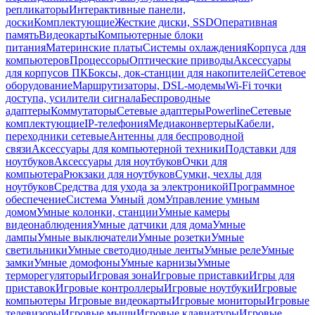
репликаторы
Интерактивные панели,
доски
Комплектующие
Жесткие диски, SSD
Оперативная
память
Видеокарты
Компьютерные блоки
питания
Материнские платы
Системы охлаждения
Корпуса для
компьютеров
Процессоры
Оптические приводы
Аксессуары
для корпусов ПК
Боксы, док-станции для накопителей
Сетевое
оборудование
Маршрутизаторы, DSL-модемы
Wi-Fi точки
доступа, усилители сигнала
Беспроводные
адаптеры
Коммутаторы
Сетевые адаптеры
Powerline
Сетевые
комплектующие
IP-телефония
Медиаконвертеры
Кабели,
переходники сетевые
Антенны для беспроводной
связи
Аксессуары для компьютерной техники
Подставки для
ноутбуков
Аксессуары для ноутбуков
Очки для
компьютера
Рюкзаки для ноутбуков
Сумки, чехлы для
ноутбуков
Средства для ухода за электроникой
Программное
обеспечение
Система Умный дом
Управление умным
домом
Умные колонки, станции
Умные камеры
видеонаблюдения
Умные датчики для дома
Умные
лампы
Умные выключатели
Умные розетки
Умные
светильники
Умные светодиодные ленты
Умные реле
Умные
замки
Умные домофоны
Умные карнизы
Умные
терморегуляторы
Игровая зона
Игровые приставки
Игры для
приставок
Игровые контроллеры
Игровые ноутбуки
Игровые
компьютеры
Игровые видеокарты
Игровые мониторы
Игровые
телевизоры
Игровые мыши
Игровые клавиатуры
Игровые