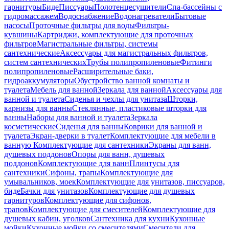
гарнитуры
Биде
Писсуары
Полотенцесушители
Спа-бассейны с
гидромассажем
Водоснабжение
Водонагреватели
Бытовые
насосы
Проточные фильтры для воды
Фильтры-
кувшины
Картриджи, комплектующие для проточных
фильтров
Магистральные фильтры, системы
сантехнические
Аксессуары для магистральных фильтров,
систем сантехнических
Трубы полипропиленовые
Фитинги
полипропиленовые
Расширительные баки,
гидроаккумуляторы
Обустройство ванной комнаты и
туалета
Мебель для ванной
Зеркала для ванной
Аксессуары для
ванной и туалета
Сиденья и чехлы для унитаза
Шторки,
карнизы для ванны
Стеклянные, пластиковые шторки для
ванны
Наборы для ванной и туалета
Зеркала
косметические
Сиденья для ванны
Коврики для ванной и
туалета
Экран-дверки в туалет
Комплектующие для мебели в
ванную
Комплектующие для сантехники
Экраны для ванн,
душевых поддонов
Опоры для ванн, душевых
поддонов
Комплектующие для ванн
Плинтусы для
сантехники
Сифоны, трапы
Комплектующие для
умывальников, моек
Комплектующие для унитазов, писсуаров,
биде
Бачки для унитазов
Комплектующие для душевых
гарнитуров
Комплектующие для сифонов,
трапов
Комплектующие для смесителей
Комплектующие для
душевых кабин, уголков
Сантехника для кухни
Кухонные
мойки
Кухонные мойки со смесителями
Смесители для