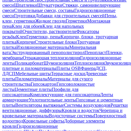
смеси
Шпатлевки
Штукатурки
Стяжки, самонивелирующие
смеси
Строительные смеси, составы
Гидроизоляционные
смеси
Грунтовки
Добавки для строительных смесей
Пены,
клеи, герметики
Жидкие гвозди
Герметики
Монтажная
пена
Клеи для обоев
Клеи для напольных
покрытий
Очистители, растворители
Фиксаторы
резьбы
Клеи
Герметики, пены
Кирпичи, блоки, тротуарная
плитка
Кирпичи
Строительные блоки
Тротуарная
плитка
Изоляционные материалы
Минеральная
вата
Экструдированный пенополистирол
Пенопласт
Пленки,
мембраны
Отражающая теплоизоляция
Гидроизоляционные
ленты
Поликарбонат
Шумоизоляция
Теплоизоляция
Звукоизоляц
плитные и пиломатериалы
Плиты OSB
Фанера
ДСП,
ЛДСП
Мебельные щиты
Террасные доски
Древесные
плиты
Пиломатериалы
Материалы для сухого
строительства
Гипсокартон
Гипсоволокнистые
листы
Цементные плиты
Профили для
гипсокартона
Комплектующие для гипсокартона
Ленты
армирующие
Уплотнительные ленты
Гипсовые и цементные
плиты
Вентиляторы вытяжные
Системы воздуховодов
Решетки
вентиляционные, диффузоры
Кровля и водосток
Черепица и
кровельные материалы
Водосточные системы
Поверхностный
водоотвод
Кровельные софиты
Доборные элементы
кровли
Гидроизоляционные