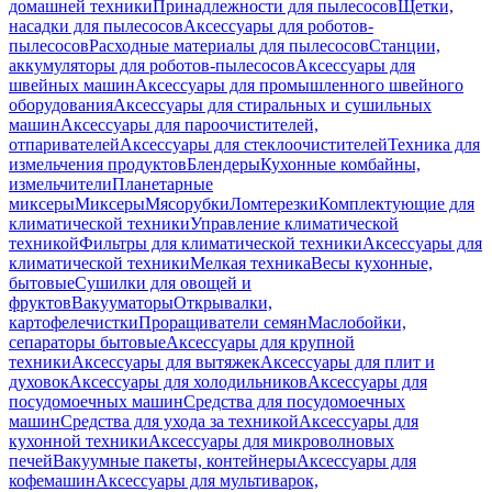
домашней техники
Принадлежности для пылесосов
Щетки,
насадки для пылесосов
Аксессуары для роботов-
пылесосов
Расходные материалы для пылесосов
Станции,
аккумуляторы для роботов-пылесосов
Аксессуары для
швейных машин
Аксессуары для промышленного швейного
оборудования
Аксессуары для стиральных и сушильных
машин
Аксессуары для пароочистителей,
отпаривателей
Аксессуары для стеклоочистителей
Техника для
измельчения продуктов
Блендеры
Кухонные комбайны,
измельчители
Планетарные
миксеры
Миксеры
Мясорубки
Ломтерезки
Комплектующие для
климатической техники
Управление климатической
техникой
Фильтры для климатической техники
Аксессуары для
климатической техники
Мелкая техника
Весы кухонные,
бытовые
Сушилки для овощей и
фруктов
Вакууматоры
Открывалки,
картофелечистки
Проращиватели семян
Маслобойки,
сепараторы бытовые
Аксессуары для крупной
техники
Аксессуары для вытяжек
Аксессуары для плит и
духовок
Аксессуары для холодильников
Аксессуары для
посудомоечных машин
Средства для посудомоечных
машин
Средства для ухода за техникой
Аксессуары для
кухонной техники
Аксессуары для микроволновых
печей
Вакуумные пакеты, контейнеры
Аксессуары для
кофемашин
Аксессуары для мультиварок,