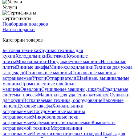
Услуги
Сертификаты
Подборщик подарков
Найти подарки
Категории товаров
Бытовая техника
Крупная техника для
кухни
Холодильники
Вытяжки
Кухонные
плиты
Морозильники
Посудомоечные машины
Настольные
плиты
Винные шкафы
Мини-холодильники
Техника для ухода
за одеждой
Стиральные машины
Стиральные машины
встраиваемые
Утюги
Отпариватели
Швейные, вышивальные
машины
Промышленные швейные
машины
Оверлоки
Сушильные машины, шкафы
Гладильные
системы, прессы
Машинки для удаления катышков
Сушилки
для обуви
Встраиваемая техника, оборудование
Варочные
панели
Духовые шкафы
Холодильники
встраиваемые
Посудомоечные машины
встраиваемые
Микроволновые печи
встраиваемые
Кофемашины встраиваемые
Комплекты
встраиваемой техники
Морозильники
встраиваемые
Измельчители пищевых отходов
Шкафы для