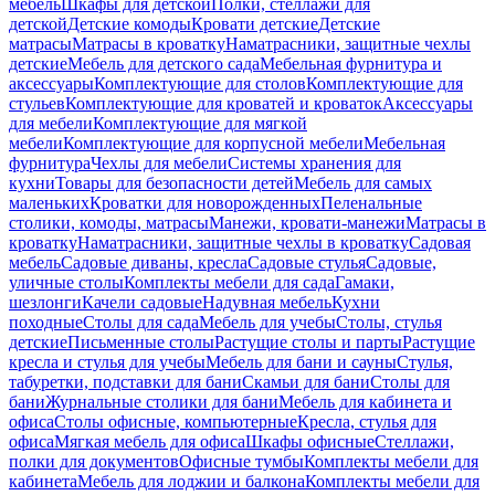
мебель
Шкафы для детской
Полки, стеллажи для
детской
Детские комоды
Кровати детские
Детские
матрасы
Матрасы в кроватку
Наматрасники, защитные чехлы
детские
Мебель для детского сада
Мебельная фурнитура и
аксессуары
Комплектующие для столов
Комплектующие для
стульев
Комплектующие для кроватей и кроваток
Аксессуары
для мебели
Комплектующие для мягкой
мебели
Комплектующие для корпусной мебели
Мебельная
фурнитура
Чехлы для мебели
Системы хранения для
кухни
Товары для безопасности детей
Мебель для самых
маленьких
Кроватки для новорожденных
Пеленальные
столики, комоды, матрасы
Манежи, кровати-манежи
Матрасы в
кроватку
Наматрасники, защитные чехлы в кроватку
Садовая
мебель
Садовые диваны, кресла
Садовые стулья
Садовые,
уличные столы
Комплекты мебели для сада
Гамаки,
шезлонги
Качели садовые
Надувная мебель
Кухни
походные
Столы для сада
Мебель для учебы
Столы, стулья
детские
Письменные столы
Растущие столы и парты
Растущие
кресла и стулья для учебы
Мебель для бани и сауны
Стулья,
табуретки, подставки для бани
Скамьи для бани
Столы для
бани
Журнальные столики для бани
Мебель для кабинета и
офиса
Столы офисные, компьютерные
Кресла, стулья для
офиса
Мягкая мебель для офиса
Шкафы офисные
Стеллажи,
полки для документов
Офисные тумбы
Комплекты мебели для
кабинета
Мебель для лоджии и балкона
Комплекты мебели для