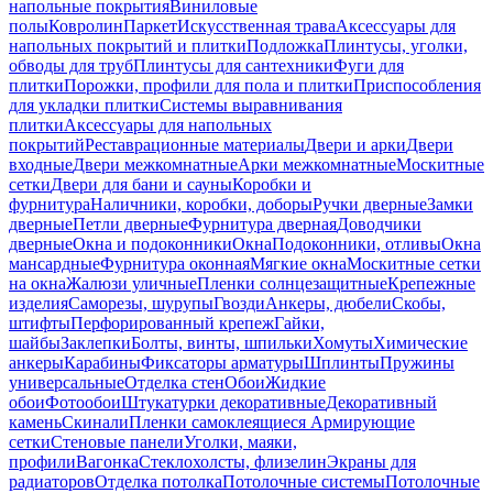
напольные покрытия
Виниловые
полы
Ковролин
Паркет
Искусственная трава
Аксессуары для
напольных покрытий и плитки
Подложка
Плинтусы, уголки,
обводы для труб
Плинтусы для сантехники
Фуги для
плитки
Порожки, профили для пола и плитки
Приспособления
для укладки плитки
Системы выравнивания
плитки
Аксессуары для напольных
покрытий
Реставрационные материалы
Двери и арки
Двери
входные
Двери межкомнатные
Арки межкомнатные
Москитные
сетки
Двери для бани и сауны
Коробки и
фурнитура
Наличники, коробки, доборы
Ручки дверные
Замки
дверные
Петли дверные
Фурнитура дверная
Доводчики
дверные
Окна и подоконники
Окна
Подоконники, отливы
Окна
мансардные
Фурнитура оконная
Мягкие окна
Москитные сетки
на окна
Жалюзи уличные
Пленки солнцезащитные
Крепежные
изделия
Саморезы, шурупы
Гвозди
Анкеры, дюбели
Скобы,
штифты
Перфорированный крепеж
Гайки,
шайбы
Заклепки
Болты, винты, шпильки
Хомуты
Химические
анкеры
Карабины
Фиксаторы арматуры
Шплинты
Пружины
универсальные
Отделка стен
Обои
Жидкие
обои
Фотообои
Штукатурки декоративные
Декоративный
камень
Скинали
Пленки самоклеящиеся
Армирующие
сетки
Стеновые панели
Уголки, маяки,
профили
Вагонка
Стеклохолсты, флизелин
Экраны для
радиаторов
Отделка потолка
Потолочные системы
Потолочные