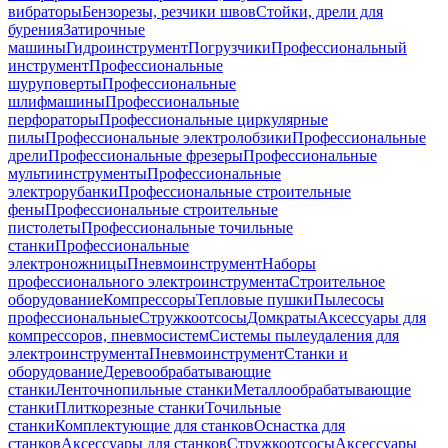
вибраторы
Бензорезы, резчики швов
Стойки, дрели для
бурения
Затирочные
машины
Гидроинструмент
Погрузчики
Профессиональный
инструмент
Профессиональные
шуруповерты
Профессиональные
шлифмашины
Профессиональные
перфораторы
Профессиональные циркулярные
пилы
Профессиональные электролобзики
Профессиональные
дрели
Профессиональные фрезеры
Профессиональные
мультиинструменты
Профессиональные
электрорубанки
Профессиональные строительные
фены
Профессиональные строительные
пистолеты
Профессиональные точильные
станки
Профессиональные
электроножницы
Пневмоинструмент
Наборы
профессионального электроинструмента
Строительное
оборудование
Компрессоры
Тепловые пушки
Пылесосы
профессиональные
Стружкоотсосы
Домкраты
Аксессуары для
компрессоров, пневмосистем
Системы пылеудаления для
электроинструмента
Пневмоинструмент
Станки и
оборудование
Деревообрабатывающие
станки
Ленточнопильные станки
Металлообрабатывающие
станки
Плиткорезные станки
Точильные
станки
Комплектующие для станков
Оснастка для
станков
Аксессуары для станков
Стружкоотсосы
Аксессуары