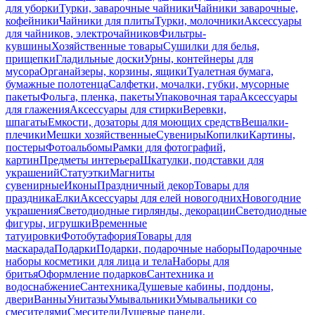
для уборки
Турки, заварочные чайники
Чайники заварочные,
кофейники
Чайники для плиты
Турки, молочники
Аксессуары
для чайников, электрочайников
Фильтры-
кувшины
Хозяйственные товары
Сушилки для белья,
прищепки
Гладильные доски
Урны, контейнеры для
мусора
Органайзеры, корзины, ящики
Туалетная бумага,
бумажные полотенца
Салфетки, мочалки, губки, мусорные
пакеты
Фольга, пленка, пакеты
Упаковочная тара
Аксессуары
для глажения
Аксессуары для стирки
Веревки,
шпагаты
Емкости, дозаторы для моющих средств
Вешалки-
плечики
Мешки хозяйственные
Сувениры
Копилки
Картины,
постеры
Фотоальбомы
Рамки для фотографий,
картин
Предметы интерьера
Шкатулки, подставки для
украшений
Статуэтки
Магниты
сувенирные
Иконы
Праздничный декор
Товары для
праздника
Елки
Аксессуары для елей новогодних
Новогодние
украшения
Светодиодные гирлянды, декорации
Светодиодные
фигуры, игрушки
Временные
татуировки
Фотобутафория
Товары для
маскарада
Подарки
Подарки, подарочные наборы
Подарочные
наборы косметики для лица и тела
Наборы для
бритья
Оформление подарков
Сантехника и
водоснабжение
Сантехника
Душевые кабины, поддоны,
двери
Ванны
Унитазы
Умывальники
Умывальники со
смесителями
Смесители
Душевые панели,