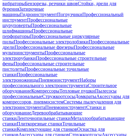
вибраторы
Бензорезы, резчики швов
Стойки, дрели для
бурения
Затирочные
машины
Гидроинструмент
Погрузчики
Профессиональный
инструмент
Профессиональные
шуруповерты
Профессиональные
шлифмашины
Профессиональные
перфораторы
Профессиональные циркулярные
пилы
Профессиональные электролобзики
Профессиональные
дрели
Профессиональные фрезеры
Профессиональные
мультиинструменты
Профессиональные
электрорубанки
Профессиональные строительные
фены
Профессиональные строительные
пистолеты
Профессиональные точильные
станки
Профессиональные
электроножницы
Пневмоинструмент
Наборы
профессионального электроинструмента
Строительное
оборудование
Компрессоры
Тепловые пушки
Пылесосы
профессиональные
Стружкоотсосы
Домкраты
Аксессуары для
компрессоров, пневмосистем
Системы пылеудаления для
электроинструмента
Пневмоинструмент
Станки и
оборудование
Деревообрабатывающие
станки
Ленточнопильные станки
Металлообрабатывающие
станки
Плиткорезные станки
Точильные
станки
Комплектующие для станков
Оснастка для
станков
Аксессуары для станков
Стружкоотсосы
Аксессуары