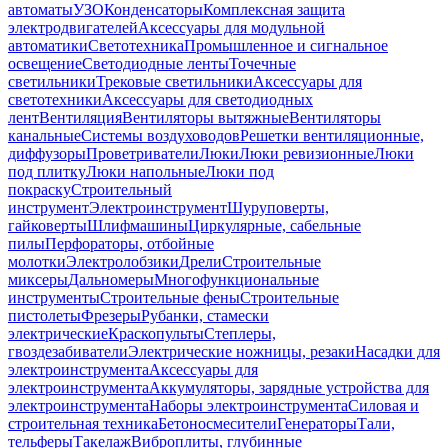
автоматы
УЗО
Конденсаторы
Комплексная защита
электродвигателей
Аксессуары для модульной
автоматики
Светотехника
Промышленное и сигнальное
освещение
Светодиодные ленты
Точечные
светильники
Трековые светильники
Аксессуары для
светотехники
Аксессуары для светодиодных
лент
Вентиляция
Вентиляторы вытяжные
Вентиляторы
канальные
Системы воздуховодов
Решетки вентиляционные,
диффузоры
Проветриватели
Люки
Люки ревизионные
Люки
под плитку
Люки напольные
Люки под
покраску
Строительный
инструмент
Электроинструмент
Шуруповерты,
гайковерты
Шлифмашины
Циркулярные, сабельные
пилы
Перфораторы, отбойные
молотки
Электролобзики
Дрели
Строительные
миксеры
Дальномеры
Многофункциональные
инструменты
Строительные фены
Строительные
пистолеты
Фрезеры
Рубанки, стамески
электрические
Краскопульты
Степлеры,
гвоздезабиватели
Электрические ножницы, резаки
Насадки для
электроинструмента
Аксессуары для
электроинструмента
Аккумуляторы, зарядные устройства для
электроинструмента
Наборы электроинструмента
Силовая и
строительная техника
Бетоносмесители
Генераторы
Тали,
тельферы
Такелаж
Виброплиты, глубинные