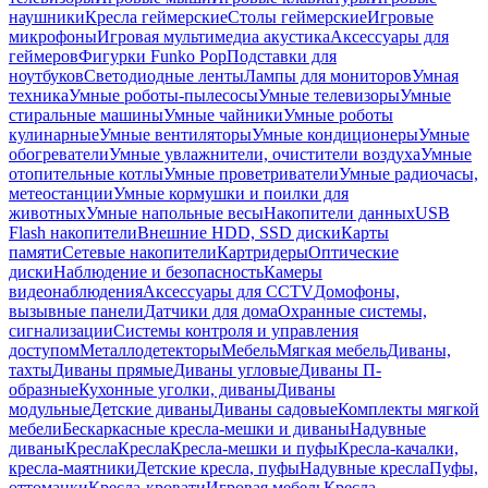
наушники
Кресла геймерские
Столы геймерские
Игровые
микрофоны
Игровая мультимедиа акустика
Аксессуары для
геймеров
Фигурки Funko Pop
Подставки для
ноутбуков
Светодиодные ленты
Лампы для мониторов
Умная
техника
Умные роботы-пылесосы
Умные телевизоры
Умные
стиральные машины
Умные чайники
Умные роботы
кулинарные
Умные вентиляторы
Умные кондиционеры
Умные
обогреватели
Умные увлажнители, очистители воздуха
Умные
отопительные котлы
Умные проветриватели
Умные радиочасы,
метеостанции
Умные кормушки и поилки для
животных
Умные напольные весы
Накопители данных
USB
Flash накопители
Внешние HDD, SSD диски
Карты
памяти
Сетевые накопители
Картридеры
Оптические
диски
Наблюдение и безопасность
Камеры
видеонаблюдения
Аксессуары для CCTV
Домофоны,
вызывные панели
Датчики для дома
Охранные системы,
сигнализации
Системы контроля и управления
доступом
Металлодетекторы
Мебель
Мягкая мебель
Диваны,
тахты
Диваны прямые
Диваны угловые
Диваны П-
образные
Кухонные уголки, диваны
Диваны
модульные
Детские диваны
Диваны садовые
Комплекты мягкой
мебели
Бескаркасные кресла-мешки и диваны
Надувные
диваны
Кресла
Кресла
Кресла-мешки и пуфы
Кресла-качалки,
кресла-маятники
Детские кресла, пуфы
Надувные кресла
Пуфы,
оттоманки
Кресла-кровати
Игровая мебель
Кресла