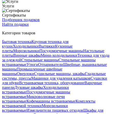
Услуги
Сертификаты
Подборщик подарков
Найти подарки
Категории товаров
Бытовая техника
Крупная техника для
кухни
Холодильники
Вытяжки
Кухонные
плиты
Морозильники
Посудомоечные машины
Настольные
плиты
Винные шкафы
Мини-холодильники
Техника для ухода
за одеждой
Стиральные машины
Стиральные машины
встраиваемые
Утюги
Отпариватели
Швейные, вышивальные
машины
Промышленные швейные
машины
Оверлоки
Сушильные машины, шкафы
Гладильные
системы, прессы
Машинки для удаления катышков
Сушилки
для обуви
Встраиваемая техника, оборудование
Варочные
панели
Духовые шкафы
Холодильники
встраиваемые
Посудомоечные машины
встраиваемые
Микроволновые печи
встраиваемые
Кофемашины встраиваемые
Комплекты
встраиваемой техники
Морозильники
встраиваемые
Измельчители пищевых отходов
Шкафы для