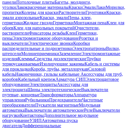
панели
Потолочные плиты
Багеты, молдинги,
уголки
Лакокрасочные материалы
Краски
Эмали
Лаки
Морилки,
пропитки
Колеры для краски
Растворители
Грунтовки
Краски,
эмали аэрозольные
Краски, эмали
Пены, клеи,
герметики
Жидкие гвозди
Герметики
Монтажная пена
Клеи для
обоев
Клеи для напольных покрытий
Очистители,
растворители
Фиксаторы резьбы
Клеи
Герметики,
пены
Электромонтажное оборудование
Розетки и
выключатели
Электрические звонки
Коробки
распределительные и подрозетники
Электропатроны
Вилки,
штепсели
Молниеприемники
Заземление
Электромонтажные
изделия
Клеммы
Средства диэлектрические
Трубки
термоусаживаемые
Изолирующие зажимы
Кабель и системы
для прокладки
Короба, трубы, металлорукав
Силовой
кабель
Наконечники, гильзы кабельные
Аксессуары для труб,
коробов
Кабельный крепеж
Арматура СИП
Электрощитовое
оборудование
Электрощиты
Аксессуары для
электрощита
Шины электротехнические
Выключатели
путевые, концевые
Трансформаторы
Аппаратура
управления
Рубильники
Предохранители
Частотные
преобразователи
Пускатели магнитные
Модульная
автоматика
Выключатели автоматические
Реле
Выключатели
нагрузки
Контакторы
Дополнительное модульное
оборудование
УЗИП
Автоматика пуска
двигателя
Дифференциальные