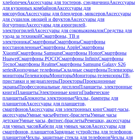
хлебопечек
Аксессуары для тостеров, сэндвичниц
Аксессуары
для кухонных комбайнов
Аксессуары для
мясорубок
Аксессуары для блендеров, миксеров
Аксессуары
для сушилок овощей и фруктов
Аксессуары для
йогуртниц
Аксессуары для аэрогрилей,
электрогрилей
Аксессуары для соковыжималок
Средства для
ухода за техникой
Смартфоны, ТВ и
электроника
Смартфоны
Смартфоны
Смартфоны
восстановленные
Смартфоны Apple
Смартфоны
Xiaomi
Смартфоны Samsung
Смартфоны Honor
Смартфоны
Huawei
Смартфоны POCO
Смартфоны Infinix
Смартфоны
Tecno
Смартфоны Realme
Смартфоны Samsung Galaxy S26
series
Кнопочные телефоны
Складные смартфоны
Телевизоры,
мониторы
Телевизоры
Мониторы
Мониторы-телевизоры
ТВ-
приставки и медиаплееры
Проекторы
Проекционные
экраны
Профессиональные дисплеи
Планшеты, электронные
книги
Планшеты
Электронные книги
Графические
планшеты
Блокноты электронные
Чехлы, бамперы для
планшетов
Аксессуары для планшетов,
смартфонов
Аксессуары для электронных книг
Смарт-часы,
аксессуары
Умные часы
Фитнес-браслеты
Умные часы
детские
Умные часы, фитнес-браслеты
Ремешки, аксессуары
для умных часов
Кабели для умных часов
Аксессуары для
смартфонов, планшетов
Зарядные устройства для телефонов,
планшетов
Чехлы, защитные стекла для телефонов
Чехлы для