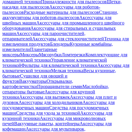
домашней техники
Принадлежности для пылесосов
Щетки,
насадки для пылесосов
Аксессуары для роботов-
пылесосов
Расходные материалы для пылесосов
Станции,
аккумуляторы для роботов-пылесосов
Аксессуары для
швейных машин
Аксессуары для промышленного швейного
оборудования
Аксессуары для стиральных и сушильных
машин
Аксессуары для пароочистителей,
отпаривателей
Аксессуары для стеклоочистителей
Техника для
измельчения продуктов
Блендеры
Кухонные комбайны,
измельчители
Планетарные
миксеры
Миксеры
Мясорубки
Ломтерезки
Комплектующие для
климатической техники
Управление климатической
техникой
Фильтры для климатической техники
Аксессуары для
климатической техники
Мелкая техника
Весы кухонные,
бытовые
Сушилки для овощей и
фруктов
Вакууматоры
Открывалки,
картофелечистки
Проращиватели семян
Маслобойки,
сепараторы бытовые
Аксессуары для крупной
техники
Аксессуары для вытяжек
Аксессуары для плит и
духовок
Аксессуары для холодильников
Аксессуары для
посудомоечных машин
Средства для посудомоечных
машин
Средства для ухода за техникой
Аксессуары для
кухонной техники
Аксессуары для микроволновых
печей
Вакуумные пакеты, контейнеры
Аксессуары для
кофемашин
Аксессуары для мультиварок,