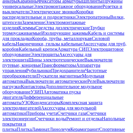
анкеры
Карабины
Фиксаторы арматуры
Шплинты
Пружины
универсальные
Электромонтажное оборудование
Розетки и
выключатели
Электрические звонки
Коробки
распределительные и подрозетники
Электропатроны
Вилки,
штепсели
Заземление
Электромонтажные
изделия
Клеммы
Средства диэлектрические
Трубки
термоусаживаемые
Изолирующие зажимы
Кабель и системы
для прокладки
Короба, трубы, металлорукав
Силовой
кабель
Наконечники, гильзы кабельные
Аксессуары для труб,
коробов
Кабельный крепеж
Арматура СИП
Электрощитовое
оборудование
Электрощиты
Аксессуары для
электрощита
Шины электротехнические
Выключатели
путевые, концевые
Трансформаторы
Аппаратура
управления
Рубильники
Предохранители
Частотные
преобразователи
Пускатели магнитные
Модульная
автоматика
Выключатели автоматические
Реле
Выключатели
нагрузки
Контакторы
Дополнительное модульное
оборудование
УЗИП
Автоматика пуска
двигателя
Дифференциальные
автоматы
УЗО
Конденсаторы
Комплексная защита
электродвигателей
Аксессуары для модульной
автоматики
Приборы учета
Счетчики газа
Счетчики
электроэнергии
Счетчики воды
Ремонт и отделка
Напольные
покрытия и
плитка
Плитка
Ламинат
Линолеум
Керамогранит
Спортивные