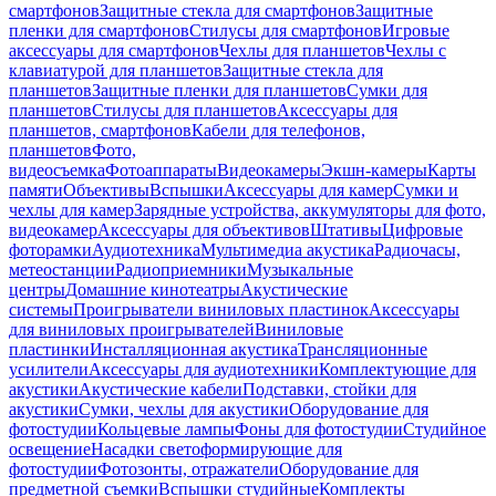
смартфонов
Защитные стекла для смартфонов
Защитные
пленки для смартфонов
Стилусы для смартфонов
Игровые
аксессуары для смартфонов
Чехлы для планшетов
Чехлы с
клавиатурой для планшетов
Защитные стекла для
планшетов
Защитные пленки для планшетов
Сумки для
планшетов
Стилусы для планшетов
Аксессуары для
планшетов, смартфонов
Кабели для телефонов,
планшетов
Фото,
видеосъемка
Фотоаппараты
Видеокамеры
Экшн-камеры
Карты
памяти
Объективы
Вспышки
Аксессуары для камер
Сумки и
чехлы для камер
Зарядные устройства, аккумуляторы для фото,
видеокамер
Аксессуары для объективов
Штативы
Цифровые
фоторамки
Аудиотехника
Мультимедиа акустика
Радиочасы,
метеостанции
Радиоприемники
Музыкальные
центры
Домашние кинотеатры
Акустические
системы
Проигрыватели виниловых пластинок
Аксессуары
для виниловых проигрывателей
Виниловые
пластинки
Инсталляционная акустика
Трансляционные
усилители
Аксессуары для аудиотехники
Комплектующие для
акустики
Акустические кабели
Подставки, стойки для
акустики
Сумки, чехлы для акустики
Оборудование для
фотостудии
Кольцевые лампы
Фоны для фотостудии
Студийное
освещение
Насадки светоформирующие для
фотостудии
Фотозонты, отражатели
Оборудование для
предметной съемки
Вспышки студийные
Комплекты