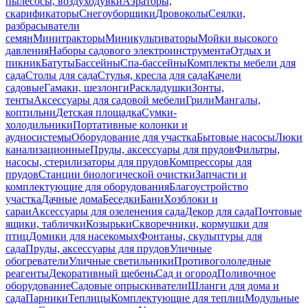
пылесосы, воздуходувки
Аэраторы,
скарификаторы
Снегоуборщики
Дровоколы
Сеялки,
разбрасыватели
семян
Минитракторы
Миникультиваторы
Мойки высокого
давления
Наборы садового электроинструмента
Отдых и
пикник
Батуты
Бассейны
Спа-бассейны
Комплекты мебели для
сада
Столы для сада
Стулья, кресла для сада
Качели
садовые
Гамаки, шезлонги
Раскладушки
Зонты,
тенты
Аксессуары для садовой мебели
Грили
Мангалы,
коптильни
Детская площадка
Сумки-
холодильники
Портативные колонки и
аудиосистемы
Оборудование для участка
Бытовые насосы
Люки
канализационные
Пруды, аксессуары для прудов
Фильтры,
насосы, стерилизаторы для прудов
Компрессоры для
прудов
Станции биологической очистки
Запчасти и
комплектующие для оборудования
Благоустройство
участка
Дачные дома
Беседки
Бани
Хозблоки и
сараи
Аксессуары для озеленения сада
Декор для сада
Почтовые
ящики, таблички
Козырьки
Скворечники, кормушки для
птиц
Домики для насекомых
Фонтаны, скульптуры для
сада
Пруды, аксессуары для прудов
Уличные
обогреватели
Уличные светильники
Противогололедные
реагенты
Декоративный щебень
Сад и огород
Поливочное
оборудование
Садовые опрыскиватели
Шланги для дома и
сада
Парники
Теплицы
Комплектующие для теплиц
Модульные