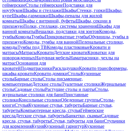
геймерские
Столы геймерские
Подставки для
ноутбуков
Шкафы и стеллажи
Шкафы
Стенки, горки
Шкафы-
купе
Шкафы-гармошки
Шкафы-пеналы для жилой
комнаты
Шкафы с витриной, буфеты
Шкафы, секции в
прихожую
Полки, стеллажи, системы хранения
Шкафы для
ванной комнаты
Вешалки, подставки для зонтов
Комоды,
тумбы
Комоды
Тумбы
Прикроватные тумбы
Обувницы, тумбы в
прихожую
Комоды, тумбы для ванной
Пеленальные столики,
комоды
Тумбы под ТВ
Комоды пластиковые
Кровати и
матрасы
Матрасы
Кровати
Детские кровати
Кроватки для
новорожденных
Надувная мебель
Наматрасники, чехлы на
матрас
Основания для
кроватей
Подматрасники
Раскладушки
Кровати-трансформеры,
шкафы-кровати
Кровати-домики
Столы
Кухонные
столы
Барные столы
Столы письменные,
компьютерные
Детские столы
Туалетные столики
Журнальные
столы
Садовые столы
Растущие столы и парты
Столы,
журнальные столики для бани
Приставные
столики
Консольные столики
Обеденные группы
Столы-
книги
Стулья
Кухонные стулья, табуреты
Барные стулья,
табуреты
Компьютерные кресла, стулья
Геймерские
кресла
Детские стулья, табуреты
Банкетки, скамьи
Садовые
кресла, стулья, табуреты
Стулья, табуреты для бани
Стульчики
для кормления
Кухня
Кухонный гарнитур
Кухонные