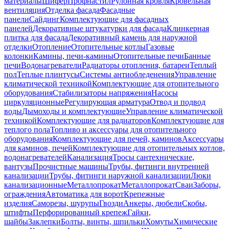
материалы
Шифер
Профнастил
Рулонная кровля
Кровельная
вентиляция
Отделка фасада
Фасадные
панели
Сайдинг
Комплектующие для фасадных
панелей
Декоративные штукатурки для фасада
Клинкерная
плитка для фасада
Декоративный камень для наружной
отделки
Отопление
Отопительные котлы
Газовые
колонки
Камины, печи-камины
Отопительные печи
Банные
печи
Водонагреватели
Радиаторы отопления, батареи
Теплый
пол
Теплые плинтусы
Системы антиобледенения
Управление
климатической техникой
Комплектующие для отопительного
оборудования
Стабилизаторы напряжения
Насосы
циркуляционные
Регулирующая арматура
Отвод и подвод
воды
Дымоходы и комплектующие
Управление климатической
техникой
Комплектующие для радиаторов
Комплектующие для
теплого пола
Топливо и аксессуары для отопительного
оборудования
Комплектующие для печей, каминов
Аксессуары
для каминов, печей
Комплектующие для отопительных котлов,
водонагревателей
Канализация
Тросы сантехнические,
вантузы
Прочистные машины
Трубы, фитинги внутренней
канализации
Трубы, фитинги наружной канализации
Люки
канализационные
Металлопрокат
Металлопрокат
Сваи
Заборы,
ограждения
Автоматика для ворот
Крепежные
изделия
Саморезы, шурупы
Гвозди
Анкеры, дюбели
Скобы,
штифты
Перфорированный крепеж
Гайки,
шайбы
Заклепки
Болты, винты, шпильки
Хомуты
Химические