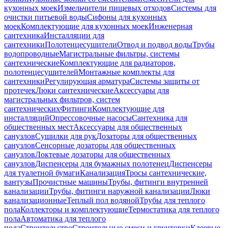
кухонных моек
Измельчители пищевых отходов
Системы для
очистки питьевой воды
Сифоны для кухонных
моек
Комплектующие для кухонных моек
Инженерная
сантехника
Инсталляции для
сантехники
Полотенцесушители
Отвод и подвод воды
Трубы
водопроводные
Магистральные фильтры, системы
сантехнические
Комплектующие для радиаторов,
полотенцесушителей
Монтажные комплекты для
сантехники
Регулирующая арматура
Системы защиты от
протечек
Люки сантехнические
Аксессуары для
магистральных фильтров, систем
сантехнических
Фитинги
Комплектующие для
инсталляций
Опрессовочные насосы
Сантехника для
общественных мест
Аксессуары для общественных
санузлов
Сушилки для рук
Дозаторы для общественных
санузлов
Сенсорные дозаторы для общественных
санузлов
Локтевые дозаторы для общественных
санузлов
Диспенсеры для бумажных полотенец
Диспенсеры
для туалетной бумаги
Канализация
Тросы сантехнические,
вантузы
Прочистные машины
Трубы, фитинги внутренней
канализации
Трубы, фитинги наружной канализации
Люки
канализационные
Теплый пол водяной
Трубы для теплого
пола
Коллекторы и комплектующие
Термостатика для теплого
пола
Автоматика для теплого
пола
Строительство
Строительные смеси и грунтовки
Клеевые