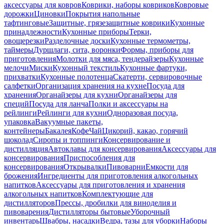
аксессуары для ковров
Коврики, наборы ковриков
Ковровые
дорожки
Циновки
Покрытия напольные
тафтинговые
Защитные, грязезащитные коврики
Кухонные
принадлежности
Кухонные приборы
Терки,
овощерезки
Разделочные доски
Кухонные термометры,
таймеры
Дуршлаги, сита, воронки
Формы, приборы для
приготовления
Молотки для мяса, тендерайзеры
Кухонные
мелочи
Миски
Кухонный текстиль
Кухонные фартуки,
прихватки
Кухонные полотенца
Скатерти, сервировочные
салфетки
Организация хранения на кухне
Посуда для
хранения
Органайзеры для кухни
Органайзеры для
специй
Посуда для ланча
Полки и аксессуары на
рейлинги
Рейлинги для кухни
Одноразовая посуда,
упаковка
Вакуумные пакеты,
контейнеры
Бакалея
Кофе
Чай
Цикорий, какао, горячий
шоколад
Сиропы и топпинги
Консервирование и
дистилляция
Автоклавы для консервирования
Аксессуары для
консервирования
Приспособления для
консервирования
Открывалки
Пивоварни
Емкости для
брожения
Ингредиенты для приготовления алкогольных
напитков
Аксессуары для приготовления и хранения
алкогольных напитков
Комплектующие для
дистилляторов
Прессы, дробилки для виноделия и
пивоварения
Дистилляторы бытовые
Уборочный
инвентарь
Швабры, насадки
Ведра, тазы для уборки
Наборы