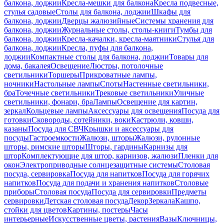
балкона, лоджии
Кресла-мешки для балкона
Кресла подвесные,
стулья садовые
Столы для балкона, лоджии
Шкафы для
балкона, лоджии
Дверцы жалюзийные
Системы хранения для
балкона, лоджии
Журнальные столы, столы-книги
Тумбы для
балкона, лоджии
Кресла-качалки, кресла-маятники
Стулья для
балкона, лоджии
Кресла, пуфы для балкона,
лоджии
Компактные столы для балкона, лоджии
Товары для
дома, бакалея
Освещение
Люстры, потолочные
светильники
Торшеры
Прикроватные лампы,
ночники
Настольные лампы
Споты
Настенные светильники,
бра
Точечные светильники
Трековые светильники
Уличные
светильники, фонари, бра
Лампы
Освещение для картин,
зеркал
Кольцевые лампы
Аксессуары для освещения
Посуда для
готовки
Сковороды, сотейники, воки
Кастрюли, ковши,
казаны
Посуда для СВЧ
Крышки и аксессуары для
посуды
Гастроемкости
Жалюзи, шторы
Жалюзи, рулонные
шторы, римские шторы
Шторы, гардины
Карнизы для
штор
Комплектующие для штор, карнизов, жалюзи
Пленки для
окон
Электроприводные солнцезащитные системы
Столовая
посуда, сервировка
Посуда для напитков
Посуда для горячих
напитков
Посуда для подачи и хранения напитков
Столовые
приборы
Столовая посуда
Посуда для сервировки
Предметы
сервировки
Детская столовая посуда
Декор
Зеркала
Кашпо,
стойки для цветов
Картины, постеры
Часы
интерьерные
Искусственные цветы, растения
Вазы
Ключницы,