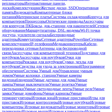
репликаторы
Интерактивные панели,
доски
Комплектующие
Жесткие диски, SSD
Оперативная
память
Видеокарты
Компьютерные блоки
питания
Материнские платы
Системы охлаждения
Корпуса для
компьютеров
Процессоры
Оптические приводы
Аксессуары
для корпусов ПК
Боксы, док-станции для накопителей
Сетевое
оборудование
Маршрутизаторы, DSL-модемы
Wi-Fi точки
доступа, усилители сигнала
Беспроводные
адаптеры
Коммутаторы
Сетевые адаптеры
Powerline
Сетевые
комплектующие
IP-телефония
Медиаконвертеры
Кабели,
переходники сетевые
Антенны для беспроводной
связи
Аксессуары для компьютерной техники
Подставки для
ноутбуков
Аксессуары для ноутбуков
Очки для
компьютера
Рюкзаки для ноутбуков
Сумки, чехлы для
ноутбуков
Средства для ухода за электроникой
Программное
обеспечение
Система Умный дом
Управление умным
домом
Умные колонки, станции
Умные камеры
видеонаблюдения
Умные датчики для дома
Умные
лампы
Умные выключатели
Умные розетки
Умные
светильники
Умные светодиодные ленты
Умные реле
Умные
замки
Умные домофоны
Умные карнизы
Умные
терморегуляторы
Игровая зона
Игровые приставки
Игры для
приставок
Игровые контроллеры
Игровые ноутбуки
Игровые
компьютеры
Игровые видеокарты
Игровые мониторы
Игровые
телевизоры
Игровые мыши
Игровые клавиатуры
Игровые