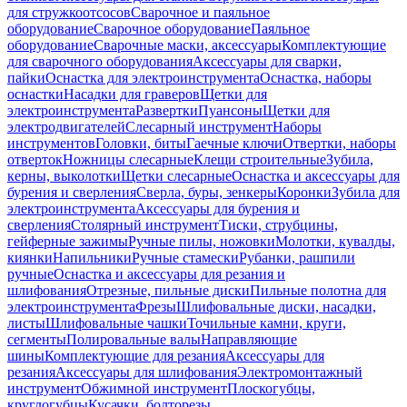
для стружкоотсосов
Сварочное и паяльное
оборудование
Сварочное оборудование
Паяльное
оборудование
Сварочные маски, аксессуары
Комплектующие
для сварочного оборудования
Аксессуары для сварки,
пайки
Оснастка для электроинструмента
Оснастка, наборы
оснастки
Насадки для граверов
Щетки для
электроинструмента
Развертки
Пуансоны
Щетки для
электродвигателей
Слесарный инструмент
Наборы
инструментов
Головки, биты
Гаечные ключи
Отвертки, наборы
отверток
Ножницы слесарные
Клещи строительные
Зубила,
керны, выколотки
Щетки слесарные
Оснастка и аксессуары для
бурения и сверления
Сверла, буры, зенкеры
Коронки
Зубила для
электроинструмента
Аксессуары для бурения и
сверления
Столярный инструмент
Тиски, струбцины,
гейферные зажимы
Ручные пилы, ножовки
Молотки, кувалды,
киянки
Напильники
Ручные стамески
Рубанки, рашпили
ручные
Оснастка и аксессуары для резания и
шлифования
Отрезные, пильные диски
Пильные полотна для
электроинструмента
Фрезы
Шлифовальные диски, насадки,
листы
Шлифовальные чашки
Точильные камни, круги,
сегменты
Полировальные валы
Направляющие
шины
Комплектующие для резания
Аксессуары для
резания
Аксессуары для шлифования
Электромонтажный
инструмент
Обжимной инструмент
Плоскогубцы,
круглогубцы
Кусачки, болторезы,