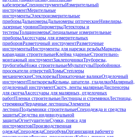
кабелерезы
Специнструменты
Измерительный
инструмент
Мерительные
инструменты
Электроизмерительные
приборы
Дальномеры
Дальномеры оптические
Нивелиры,
лазерные уровни
Пирометры
Детекторы и
тестеры
Толщиномеры
Специальные измерительные
приборы
Аксессуары для измерительных
приборов
Разметочный инструмент
Разметочные
инструменты
Инструменты для нарезки резьбы
Маркеры,
карандаши строительные
Клейма ударные
Строительно-
монтажный инструмент
Заклепочники
Труборезы,
трубогибы
Ножи строительные
Мультитулы
Пробойники,
просекатели отверстий
Ломы
Степлеры
механические
Стеклорезы
Прикаточные валики
Отделочный
инструмент
Плиткорезы
Кельмы, шпатели, гладилки
Малярный,
отделочный инструмент
Скотч, ленты малярные
Диспенсеры
для скотча
Аксессуары для малярных, отделочных
работ
Пленки строительные
Лестницы и стремянки
Лестницы,
стремянки
Чердачные лестницы
Элементы
лестниц
Подъемники строительные
Спецодежда и средства
защиты
Средства индивидуальной
защиты
Огнетушители
Сумки, пояса для
инструментов
Производственная
одежда
Спецодежда
Спецобувь
Организация рабочего
пространства
Фонари, прожекторы
Кейсы, ящики для