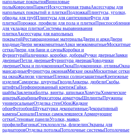
напольные покрытия
Виниловые
полы
Ковролин
Паркет
Искусственная трава
Аксессуары для
напольных покрытий и плитки
Подложка
Плинтусы, уголки,
обводы для труб
Плинтусы для сантехники
Фуги для
плитки
Порожки, профили для пола и плитки
Приспособления
для укладки плитки
Системы выравнивания
плитки
Аксессуары для напольных
покрытий
Реставрационные материалы
Двери и арки
Двери
входные
Двери межкомнатные
Арки межкомнатные
Москитные
сетки
Двери для бани и сауны
Коробки и
фурнитура
Наличники, коробки, доборы
Ручки дверные
Замки
дверные
Петли дверные
Фурнитура дверная
Доводчики
дверные
Окна и подоконники
Окна
Подоконники, отливы
Окна
мансардные
Фурнитура оконная
Мягкие окна
Москитные сетки
на окна
Жалюзи уличные
Пленки солнцезащитные
Крепежные
изделия
Саморезы, шурупы
Гвозди
Анкеры, дюбели
Скобы,
штифты
Перфорированный крепеж
Гайки,
шайбы
Заклепки
Болты, винты, шпильки
Хомуты
Химические
анкеры
Карабины
Фиксаторы арматуры
Шплинты
Пружины
универсальные
Отделка стен
Обои
Жидкие
обои
Фотообои
Штукатурки декоративные
Декоративный
камень
Скинали
Пленки самоклеящиеся
Армирующие
сетки
Стеновые панели
Уголки, маяки,
профили
Вагонка
Стеклохолсты, флизелин
Экраны для
радиаторов
Отделка потолка
Потолочные системы
Потолочные