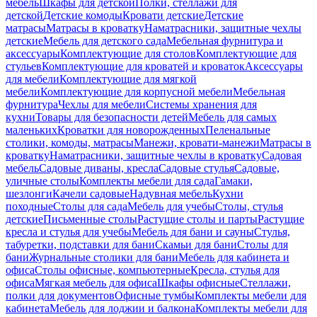
мебель
Шкафы для детской
Полки, стеллажи для
детской
Детские комоды
Кровати детские
Детские
матрасы
Матрасы в кроватку
Наматрасники, защитные чехлы
детские
Мебель для детского сада
Мебельная фурнитура и
аксессуары
Комплектующие для столов
Комплектующие для
стульев
Комплектующие для кроватей и кроваток
Аксессуары
для мебели
Комплектующие для мягкой
мебели
Комплектующие для корпусной мебели
Мебельная
фурнитура
Чехлы для мебели
Системы хранения для
кухни
Товары для безопасности детей
Мебель для самых
маленьких
Кроватки для новорожденных
Пеленальные
столики, комоды, матрасы
Манежи, кровати-манежи
Матрасы в
кроватку
Наматрасники, защитные чехлы в кроватку
Садовая
мебель
Садовые диваны, кресла
Садовые стулья
Садовые,
уличные столы
Комплекты мебели для сада
Гамаки,
шезлонги
Качели садовые
Надувная мебель
Кухни
походные
Столы для сада
Мебель для учебы
Столы, стулья
детские
Письменные столы
Растущие столы и парты
Растущие
кресла и стулья для учебы
Мебель для бани и сауны
Стулья,
табуретки, подставки для бани
Скамьи для бани
Столы для
бани
Журнальные столики для бани
Мебель для кабинета и
офиса
Столы офисные, компьютерные
Кресла, стулья для
офиса
Мягкая мебель для офиса
Шкафы офисные
Стеллажи,
полки для документов
Офисные тумбы
Комплекты мебели для
кабинета
Мебель для лоджии и балкона
Комплекты мебели для