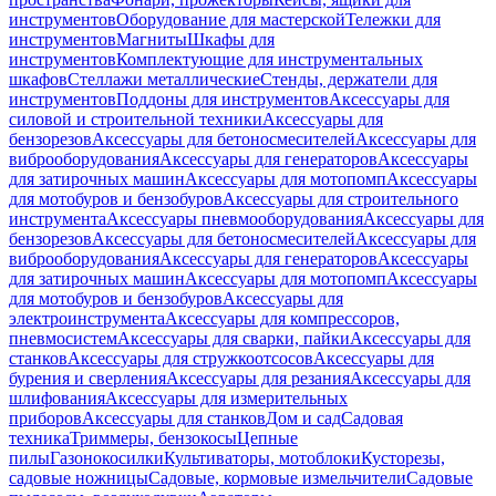
инструментов
Оборудование для мастерской
Тележки для
инструментов
Магниты
Шкафы для
инструментов
Комплектующие для инструментальных
шкафов
Стеллажи металлические
Стенды, держатели для
инструментов
Поддоны для инструментов
Аксессуары для
силовой и строительной техники
Аксессуары для
бензорезов
Аксессуары для бетоносмесителей
Аксессуары для
виброоборудования
Аксессуары для генераторов
Аксессуары
для затирочных машин
Аксессуары для мотопомп
Аксессуары
для мотобуров и бензобуров
Аксессуары для строительного
инструмента
Аксессуары пневмооборудования
Аксессуары для
бензорезов
Аксессуары для бетоносмесителей
Аксессуары для
виброоборудования
Аксессуары для генераторов
Аксессуары
для затирочных машин
Аксессуары для мотопомп
Аксессуары
для мотобуров и бензобуров
Аксессуары для
электроинструмента
Аксессуары для компрессоров,
пневмосистем
Аксессуары для сварки, пайки
Аксессуары для
станков
Аксессуары для стружкоотсосов
Аксессуары для
бурения и сверления
Аксессуары для резания
Аксессуары для
шлифования
Аксессуары для измерительных
приборов
Аксессуары для станков
Дом и сад
Садовая
техника
Триммеры, бензокосы
Цепные
пилы
Газонокосилки
Культиваторы, мотоблоки
Кусторезы,
садовые ножницы
Садовые, кормовые измельчители
Садовые