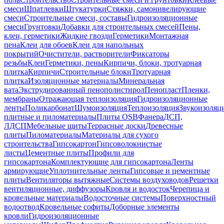
смеси
Шпатлевки
Штукатурки
Стяжки, самонивелирующие
смеси
Строительные смеси, составы
Гидроизоляционные
смеси
Грунтовки
Добавки для строительных смесей
Пены,
клеи, герметики
Жидкие гвозди
Герметики
Монтажная
пена
Клеи для обоев
Клеи для напольных
покрытий
Очистители, растворители
Фиксаторы
резьбы
Клеи
Герметики, пены
Кирпичи, блоки, тротуарная
плитка
Кирпичи
Строительные блоки
Тротуарная
плитка
Изоляционные материалы
Минеральная
вата
Экструдированный пенополистирол
Пенопласт
Пленки,
мембраны
Отражающая теплоизоляция
Гидроизоляционные
ленты
Поликарбонат
Шумоизоляция
Теплоизоляция
Звукоизоляц
плитные и пиломатериалы
Плиты OSB
Фанера
ДСП,
ЛДСП
Мебельные щиты
Террасные доски
Древесные
плиты
Пиломатериалы
Материалы для сухого
строительства
Гипсокартон
Гипсоволокнистые
листы
Цементные плиты
Профили для
гипсокартона
Комплектующие для гипсокартона
Ленты
армирующие
Уплотнительные ленты
Гипсовые и цементные
плиты
Вентиляторы вытяжные
Системы воздуховодов
Решетки
вентиляционные, диффузоры
Кровля и водосток
Черепица и
кровельные материалы
Водосточные системы
Поверхностный
водоотвод
Кровельные софиты
Доборные элементы
кровли
Гидроизоляционные