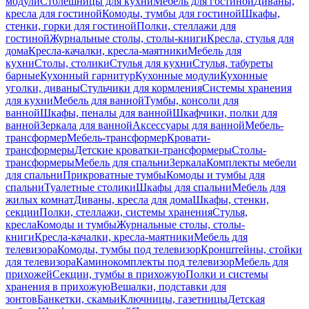
модули
Столешницы для кухни
Мебель для гостиной
Диваны,
кресла для гостиной
Комоды, тумбы для гостиной
Шкафы,
стенки, горки для гостиной
Полки, стеллажи для
гостиной
Журнальные столы, столы-книги
Кресла, стулья для
дома
Кресла-качалки, кресла-маятники
Мебель для
кухни
Столы, столики
Стулья для кухни
Стулья, табуреты
барные
Кухонный гарнитур
Кухонные модули
Кухонные
уголки, диваны
Стульчики для кормления
Системы хранения
для кухни
Мебель для ванной
Тумбы, консоли для
ванной
Шкафы, пеналы для ванной
Шкафчики, полки для
ванной
Зеркала для ванной
Аксессуары для ванной
Мебель-
трансформер
Мебель-трансформер
Кровати-
трансформеры
Детские кроватки-трансформеры
Столы-
трансформеры
Мебель для спальни
Зеркала
Комплекты мебели
для спальни
Прикроватные тумбы
Комоды и тумбы для
спальни
Туалетные столики
Шкафы для спальни
Мебель для
жилых комнат
Диваны, кресла для дома
Шкафы, стенки,
секции
Полки, стеллажи, системы хранения
Стулья,
кресла
Комоды и тумбы
Журнальные столы, столы-
книги
Кресла-качалки, кресла-маятники
Мебель для
телевизора
Комоды, тумбы под телевизор
Кронштейны, стойки
для телевизора
Каминокомплекты под телевизор
Мебель для
прихожей
Секции, тумбы в прихожую
Полки и системы
хранения в прихожую
Вешалки, подставки для
зонтов
Банкетки, скамьи
Ключницы, газетницы
Детская