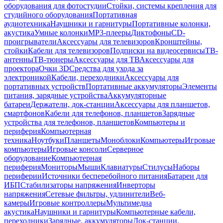
оборудования для фотостудии
Стойки, системы крепления для
студийного оборудования
Портативная
аудиотехника
Наушники и гарнитуры
Портативные колонки,
акустика
Умные колонки
MP3-плееры
Диктофоны
CD-
проигрыватели
Аксессуары для телевизоров
Кронштейны,
стойки
Кабели для телевизоров
Подписки на видеосервисы
ТВ-
антенны
ТВ-тюнеры
Аксессуары для ТВ
Аксессуары для
проектора
Очки 3D
Средства для ухода за
электроникой
Кабели, переходники
Аксессуары для
портативных устройств
Портативные аккумуляторы
Элементы
питания, зарядные устройства
Аккумуляторные
батареи
Держатели, док-станции
Аксессуары для планшетов,
смартфонов
Кабели для телефонов, планшетов
Зарядные
устройства для телефонов, планшетов
Компьютеры и
периферия
Компьютерная
техника
Ноутбуки
Планшеты
Моноблоки
Компьютеры
Игровые
компьютеры
Игровые консоли
Серверное
оборудование
Компьютерная
периферия
Мониторы
Мыши
Клавиатуры
Стилусы
Наборы
периферии
Источники бесперебойного питания
Батареи для
ИБП
Стабилизаторы напряжения
Инверторы
напряжения
Сетевые фильтры, удлинители
Веб-
камеры
Игровые контроллеры
Мультимедиа
акустика
Наушники и гарнитуры
Компьютерные кабели,
переходники
Зарядные, аккумуляторы
Док-станции,