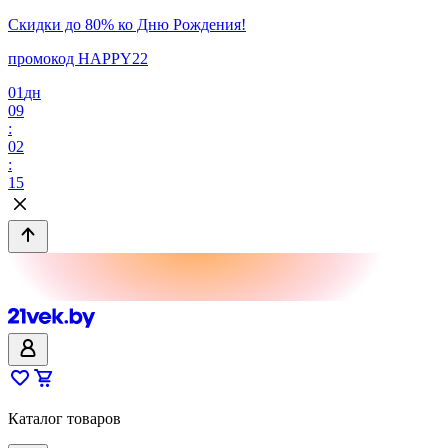
Скидки до 80% ко Дню Рождения!
промокод HAPPY22
01
дн
09
:
02
:
15
Каталог товаров