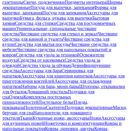
газетницы
Свечи, подсвечники
Предметы интерьера
Ширмы
декоративные
Посуда для выпечки, запекания
Формы для
выпечки, запекания
Посуда для запекания
Аксессуары для
выпечки
Бумага, фольга, рукава для выпечки
Бытовая
химия
Средства для стирки
Средства для посудомоечных
машин
Универсальные, специальные чистящие
средства
Чистящие средства для стекол и зеркал
Чистящие
средства для ванной и туалета
Чистящие средства для
кухни
Средства для мытья посуды
Чистящие средства для
мебели
Чистящие средства для напольных покрытий и
ковров
Средства для ухода за техникой
Освежители
воздуха
Средства от насекомых
Средства ухода за
одеждой
Средства ухода за обувью
Дезинфицирующие
средства
Аксессуары для бара
Сервировка для
напитков
Аксессуары для хранения напитков
Аксессуары для
приготовления коктейлей
Аксессуары для охлаждения
напитков
Наборы для бара, мини-бары
Штопоры, открывалки
для бутылок
Домашний текстиль
Подушки для
сна
Одеяла
Комплекты постельных
принадлежностей
Постельное белье
Пледы,
покрывала
Полотенца
Скатерти
Подушки декоративные
Маски,
беруши для сна
Наполнители для домашнего
текстиля
Ткани
Кухонные ножи, аксессуары
Ножи
Аксессуары
для кухонных ножей
Ножеточки и комплектующие
Ковры и
напольные покрытия
Ковры, циновки, шкуры
Ковры,