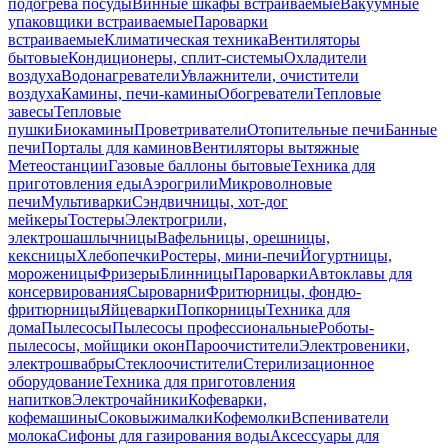
подогрева посуды
Винные шкафы встраиваемые
Вакуумные
упаковщики встраиваемые
Пароварки
встраиваемые
Климатическая техника
Вентиляторы
бытовые
Кондиционеры, сплит-системы
Охладители
воздуха
Водонагреватели
Увлажнители, очистители
воздуха
Камины, печи-камины
Обогреватели
Тепловые
завесы
Тепловые
пушки
Биокамины
Проветриватели
Отопительные печи
Банные
печи
Порталы для каминов
Вентиляторы вытяжные
Метеостанции
Газовые баллоны бытовые
Техника для
приготовления еды
Аэрогрили
Микроволновые
печи
Мультиварки
Сэндвичницы, хот-дог
мейкеры
Тостеры
Электрогрили,
электрошашлычницы
Вафельницы, орешницы,
кексницы
Хлебопечки
Ростеры, мини-печи
Йогуртницы,
мороженицы
Фризеры
Блинницы
Пароварки
Автоклавы для
консервирования
Сыроварни
Фритюрницы, фондю-
фритюрницы
Яйцеварки
Попкорницы
Техника для
дома
Пылесосы
Пылесосы профессиональные
Роботы-
пылесосы, мойщики окон
Пароочистители
Электровеники,
электрошвабры
Стеклоочистители
Стерилизационное
оборудование
Техника для приготовления
напитков
Электрочайники
Кофеварки,
кофемашины
Соковыжималки
Кофемолки
Вспениватели
молока
Сифоны для газирования воды
Аксессуары для