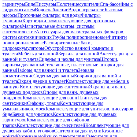
гарнитуры
Биде
Писсуары
Полотенцесушители
Спа-бассейны с
гидромассажем
Водоснабжение
Водонагреватели
Бытовые
насосы
Проточные фильтры для воды
Фильтры-
кувшины
Картриджи, комплектующие для проточных
фильтров
Магистральные фильтры, системы
сантехнические
Аксессуары для магистральных фильтров,
систем сантехнических
Трубы полипропиленовые
Фитинги
полипропиленовые
Расширительные баки,
гидроаккумуляторы
Обустройство ванной комнаты и
туалета
Мебель для ванной
Зеркала для ванной
Аксессуары для
ванной и туалета
Сиденья и чехлы для унитаза
Шторки,
карнизы для ванны
Стеклянные, пластиковые шторки для
ванны
Наборы для ванной и туалета
Зеркала
косметические
Сиденья для ванны
Коврики для ванной и
туалета
Экран-дверки в туалет
Комплектующие для мебели в
ванную
Комплектующие для сантехники
Экраны для ванн,
душевых поддонов
Опоры для ванн, душевых
поддонов
Комплектующие для ванн
Плинтусы для
сантехники
Сифоны, трапы
Комплектующие для
умывальников, моек
Комплектующие для унитазов, писсуаров,
биде
Бачки для унитазов
Комплектующие для душевых
гарнитуров
Комплектующие для сифонов,
трапов
Комплектующие для смесителей
Комплектующие для
душевых кабин, уголков
Сантехника для кухни
Кухонные
мойки
Кухонные мойки со смесителями
Смесители для