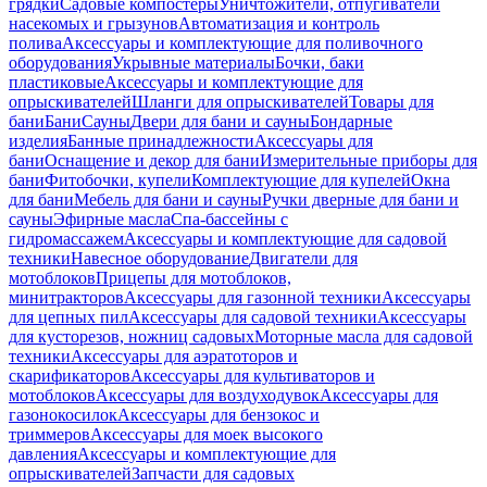
грядки
Садовые компостеры
Уничтожители, отпугиватели
насекомых и грызунов
Автоматизация и контроль
полива
Аксессуары и комплектующие для поливочного
оборудования
Укрывные материалы
Бочки, баки
пластиковые
Аксессуары и комплектующие для
опрыскивателей
Шланги для опрыскивателей
Товары для
бани
Бани
Сауны
Двери для бани и сауны
Бондарные
изделия
Банные принадлежности
Аксессуары для
бани
Оснащение и декор для бани
Измерительные приборы для
бани
Фитобочки, купели
Комплектующие для купелей
Окна
для бани
Мебель для бани и сауны
Ручки дверные для бани и
сауны
Эфирные масла
Спа-бассейны с
гидромассажем
Аксессуары и комплектующие для садовой
техники
Навесное оборудование
Двигатели для
мотоблоков
Прицепы для мотоблоков,
минитракторов
Аксессуары для газонной техники
Аксессуары
для цепных пил
Аксессуары для садовой техники
Аксессуары
для кусторезов, ножниц садовых
Моторные масла для садовой
техники
Аксессуары для аэратоторов и
скарификаторов
Аксессуары для культиваторов и
мотоблоков
Аксессуары для воздуходувок
Аксессуары для
газонокосилок
Аксессуары для бензокос и
триммеров
Аксессуары для моек высокого
давления
Аксессуары и комплектующие для
опрыскивателей
Запчасти для садовых