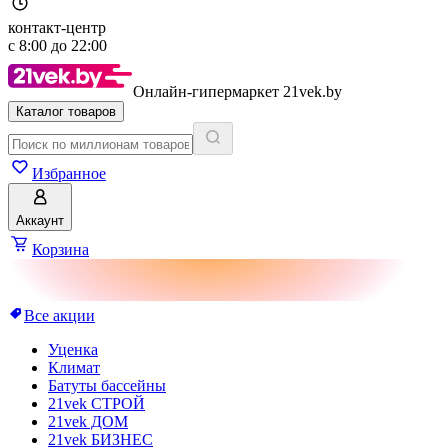
контакт-центр
с
8:00
до
22:00
Онлайн-гипермаркет 21vek.by
Каталог товаров
Избранное
Аккаунт
Корзина
Все акции
Уценка
Климат
Батуты бассейны
21vek СТРОЙ
21vek ДОМ
21vek БИЗНЕС