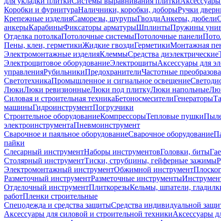
для укладки плитки
Системы выравнивания плитки
Аксессуары
Коробки и фурнитура
Наличники, коробки, доборы
Ручки дверн
Крепежные изделия
Саморезы, шурупы
Гвозди
Анкеры, дюбели
анкеры
Карабины
Фиксаторы арматуры
Шплинты
Пружины унив
Отделка потолка
Потолочные системы
Потолочные панели
Пото
Пены, клеи, герметики
Жидкие гвозди
Герметики
Монтажная пе
Электромонтажные изделия
Клеммы
Средства диэлектрические
Электрощитовое оборудование
Электрощиты
Аксессуары для э
управления
Рубильники
Предохранители
Частотные преобразов
Светотехника
Промышленное и сигнальное освещение
Светоди
Люки
Люки ревизионные
Люки под плитку
Люки напольные
Люк
Силовая и строительная техника
Бетоносмесители
Генераторы
Та
машины
Гидроинструмент
Погрузчики
Строительное оборудование
Компрессоры
Тепловые пушки
Пыле
электроинструмента
Пневмоинструмент
Сварочное и паяльное оборудование
Сварочное оборудование
П
пайки
Слесарный инструмент
Наборы инструментов
Головки, биты
Га
Столярный инструмент
Тиски, струбцины, гейферные зажимы
Р
Электромонтажный инструмент
Обжимной инструмент
Плоског
Разметочный инструмент
Разметочные инструменты
Инструмент
Отделочный инструмент
Плиткорезы
Кельмы, шпатели, гладилк
работ
Пленки строительные
Спецодежда и средства защиты
Средства индивидуальной защ
Аксессуары для силовой и строительной техники
Аксессуары дл