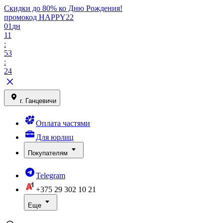
Скидки до 80% ко Дню Рождения!
промокод HAPPY22
01
дн
11
:
53
:
24
г. Ганцевичи
Оплата частями
Для юрлиц
Покупателям
Telegram
+375 29
302 10 21
Еще