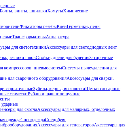
дверные
Болты, винты, шпильки
Хомуты
Химические
творители
Фиксаторы резьбы
Клеи
Герметики, пены
нцевые
Трансформаторы
Аппаратура
уары для светотехники
Аксессуары для светодиодных лент
езы, резчики швов
Стойки, дрели для бурения
Затирочные
ля компрессоров, пневмосистем
Системы пылеудаления для
ие для сварочного оборудования
Аксессуары для сварки,
щи строительные
Зубила, керны, выколотки
Щетки слесарные
чные стамески
Рубанки, рашпили ручные
енты
 ударные
енсеры для скотча
Аксессуары для малярных, отделочных
ная одежда
Спецодежда
Спецобувь
виброоборудования
Аксессуары для генераторов
Аксессуары для