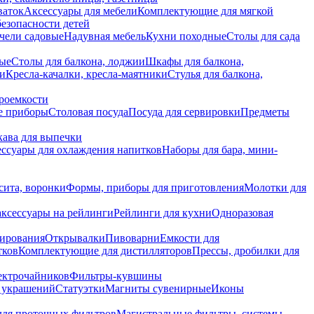
ваток
Аксессуары для мебели
Комплектующие для мягкой
безопасности детей
чели садовые
Надувная мебель
Кухни походные
Столы для сада
вые
Столы для балкона, лоджии
Шкафы для балкона,
ии
Кресла-качалки, кресла-маятники
Стулья для балкона,
роемкости
е приборы
Столовая посуда
Посуда для сервировки
Предметы
укава для выпечки
ссуары для охлаждения напитков
Наборы для бара, мини-
сита, воронки
Формы, приборы для приготовления
Молотки для
аксессуары на рейлинги
Рейлинги для кухни
Одноразовая
вирования
Открывалки
Пивоварни
Емкости для
тков
Комплектующие для дистилляторов
Прессы, дробилки для
лектрочайников
Фильтры-кувшины
я украшений
Статуэтки
Магниты сувенирные
Иконы
ля проточных фильтров
Магистральные фильтры, системы