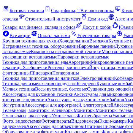
Бытовая техника
Смартфоны, ТВ и электроника
Комп
отделка
Строительный инструмент
Дом и сад
Авто и 
Товары для бизнеса, склада и офиса
Досуг и хобби
Ювели
Все акции
Оплата частями
Уцененные товары
Умны
Крупная техника для кухни
Холодильники
Вытяжки
Кухонные 
Встраиваемая техника, оборудование
Варочные панели
Духовые
встраиваемые
Комплекты встраиваемой техники
Морозильники 
упаковщики встраиваемые
Пароварки встраиваемые
Техника для приготовления еды
Аэрогрили
Микроволновые пе
кексницы
Хлебопечки
Ростеры, мини-печи
Йогуртницы, морож
фритюрницы
Яйцеварки
Попкорницы
Техника для приготовления напитков
Электрочайники
Кофевар
Техника для измельчения продуктов
Блендеры
Кухонные комбай
Мелкая техника
Весы кухонные, бытовые
Сушилки для овощей 
Аксессуары для кухонной техники
Аксессуары для микроволно
тостеров, сэндвичниц
Аксессуары для кухонных комбайнов
Акс
йогуртниц
Аксессуары для аэрогрилей, электрогрилей
Аксессуа
Телевизоры, мониторы
Телевизоры
Мониторы
Мониторы-телеви
Смарт-часы, аксессуары
Умные часы
Фитнес-браслеты
Умные ча
Фото, видеосъемка
Фотоаппараты
Видеокамеры
Экшн-камеры
Ка
видеокамер
Аксессуары для объективов
Штативы
Цифровые фот
Оборудование для фотостудии
Кольцевые лампы
Фоны для фото