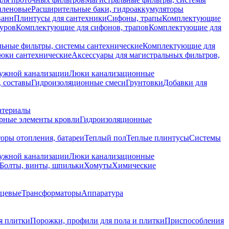
иленовые
Расширительные баки, гидроаккумуляторы
ванн
Плинтусы для сантехники
Сифоны, трапы
Комплектующие
уров
Комплектующие для сифонов, трапов
Комплектующие для
ьные фильтры, системы сантехнические
Комплектующие для
юки сантехнические
Аксессуары для магистральных фильтров,
ружной канализации
Люки канализационные
 составы
Гидроизоляционные смеси
Грунтовки
Добавки для
атериалы
рные элементы кровли
Гидроизоляционные
оры отопления, батареи
Теплый пол
Теплые плинтусы
Системы
ружной канализации
Люки канализационные
Болты, винты, шпильки
Хомуты
Химические
нцевые
Трансформаторы
Аппаратура
я плитки
Порожки, профили для пола и плитки
Приспособления