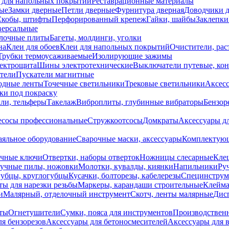
 для напольных покрытий
Реставрационные материалы
ые
Замки дверные
Петли дверные
Фурнитура дверная
Доводчики 
Скобы, штифты
Перфорированный крепеж
Гайки, шайбы
Заклепки
ерсальные
лочные плиты
Багеты, молдинги, уголки
на
Клеи для обоев
Клеи для напольных покрытий
Очистители, рас
Трубки термоусаживаемые
Изолирующие зажимы
лектрощита
Шины электротехнические
Выключатели путевые, ко
атели
Пускатели магнитные
одные ленты
Точечные светильники
Трековые светильники
Аксесс
и под покраску
ли, тельферы
Такелаж
Виброплиты, глубинные вибраторы
Бензор
сосы профессиональные
Стружкоотсосы
Домкраты
Аксессуары д
аяльное оборудование
Сварочные маски, аксессуары
Комплектующ
ечные ключи
Отвертки, наборы отверток
Ножницы слесарные
Кле
учные пилы, ножовки
Молотки, кувалды, киянки
Напильники
Ру
убцы, круглогубцы
Кусачки, болторезы, кабелерезы
Специнструм
ы для нарезки резьбы
Маркеры, карандаши строительные
Клейма
и
Малярный, отделочный инструмент
Скотч, ленты малярные
Дисп
иты
Огнетушители
Сумки, пояса для инструментов
Производствен
я бензорезов
Аксессуары для бетоносмесителей
Аксессуары для 