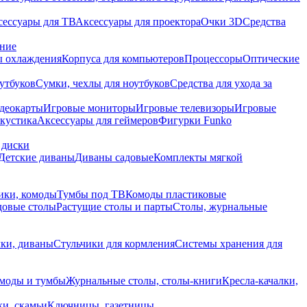
сессуары для ТВ
Аксессуары для проектора
Очки 3D
Средства
ание
 охлаждения
Корпуса для компьютеров
Процессоры
Оптические
утбуков
Сумки, чехлы для ноутбуков
Средства для ухода за
деокарты
Игровые мониторы
Игровые телевизоры
Игровые
акустика
Аксессуары для геймеров
Фигурки Funko
 диски
Детские диваны
Диваны садовые
Комплекты мягкой
ики, комоды
Тумбы под ТВ
Комоды пластиковые
довые столы
Растущие столы и парты
Столы, журнальные
ки, диваны
Стульчики для кормления
Системы хранения для
моды и тумбы
Журнальные столы, столы-книги
Кресла-качалки,
ки, скамьи
Ключницы, газетницы