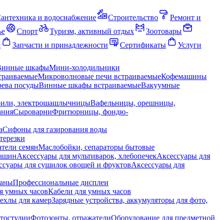
антехника и водоснабжение
Строительство
Ремонт и
ье
Спорт
Туризм, активный отдых
Зоотовары
я
Запчасти и принадлежности
Сертификаты
Услуги
Винные шкафы
Мини-холодильники
траиваемые
Микроволновые печи встраиваемые
Кофемашины
ева посуды
Винные шкафы встраиваемые
Вакуумные
рили, электрошашлычницы
Вафельницы, орешницы,
ания
Сыроварни
Фритюрницы, фондю-
а
Сифоны для газирования воды
терезки
тели семян
Маслобойки, сепараторы бытовые
машин
Аксессуары для мультиварок, хлебопечек
Аксессуары для
ссуары для сушилок овощей и фруктов
Аксессуары для
раны
Профессиональные дисплеи
я умных часов
Кабели для умных часов
ехлы для камер
Зарядные устройства, аккумуляторы для фото,
тостудии
Фотозонты, отражатели
Оборудование для предметной