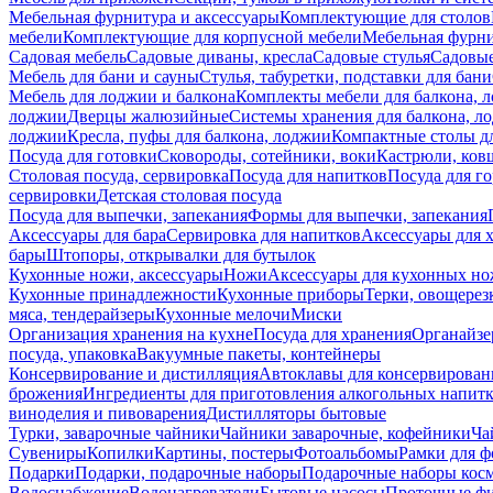
Мебельная фурнитура и аксессуары
Комплектующие для столов
мебели
Комплектующие для корпусной мебели
Мебельная фурн
Садовая мебель
Садовые диваны, кресла
Садовые стулья
Садовые
Мебель для бани и сауны
Стулья, табуретки, подставки для бани
Мебель для лоджии и балкона
Комплекты мебели для балкона, 
лоджии
Дверцы жалюзийные
Системы хранения для балкона, л
лоджии
Кресла, пуфы для балкона, лоджии
Компактные столы дл
Посуда для готовки
Сковороды, сотейники, воки
Кастрюли, ков
Столовая посуда, сервировка
Посуда для напитков
Посуда для г
сервировки
Детская столовая посуда
Посуда для выпечки, запекания
Формы для выпечки, запекания
Аксессуары для бара
Сервировка для напитков
Аксессуары для 
бары
Штопоры, открывалки для бутылок
Кухонные ножи, аксессуары
Ножи
Аксессуары для кухонных н
Кухонные принадлежности
Кухонные приборы
Терки, овощерез
мяса, тендерайзеры
Кухонные мелочи
Миски
Организация хранения на кухне
Посуда для хранения
Органайзе
посуда, упаковка
Вакуумные пакеты, контейнеры
Консервирование и дистилляция
Автоклавы для консервирован
брожения
Ингредиенты для приготовления алкогольных напит
виноделия и пивоварения
Дистилляторы бытовые
Турки, заварочные чайники
Чайники заварочные, кофейники
Ча
Сувениры
Копилки
Картины, постеры
Фотоальбомы
Рамки для ф
Подарки
Подарки, подарочные наборы
Подарочные наборы косм
Водоснабжение
Водонагреватели
Бытовые насосы
Проточные фи