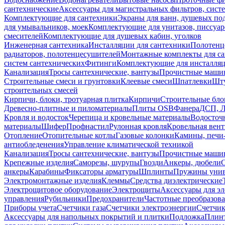
сантехнические
Аксессуары для магистральных фильтров, сист
Комплектующие для сантехники
Экраны для ванн, душевых по
для умывальников, моек
Комплектующие для унитазов, писсуар
смесителей
Комплектующие для душевых кабин, уголков
Инженерная сантехника
Инсталляции для сантехники
Полотенц
радиаторов, полотенцесушителей
Монтажные комплекты для с
систем сантехнических
Фитинги
Комплектующие для инсталля
Канализация
Тросы сантехнические, вантузы
Прочистные маши
Строительные смеси и грунтовки
Клеевые смеси
Шпатлевки
Шту
строительных смесей
Кирпичи, блоки, тротуарная плитка
Кирпичи
Строительные бло
Древесно-плитные и пиломатериалы
Плиты OSB
Фанера
ДСП, 
Кровля и водосток
Черепица и кровельные материалы
Водосточ
материалы
Шифер
Профнастил
Рулонная кровля
Кровельная вен
Отопление
Отопительные котлы
Газовые колонки
Камины, печи
антиобледенения
Управление климатической техникой
Канализация
Тросы сантехнические, вантузы
Прочистные маши
Крепежные изделия
Саморезы, шурупы
Гвозди
Анкеры, дюбели
анкеры
Карабины
Фиксаторы арматуры
Шплинты
Пружины унив
Электромонтажные изделия
Клеммы
Средства диэлектрические
Электрощитовое оборудование
Электрощиты
Аксессуары для э
управления
Рубильники
Предохранители
Частотные преобразов
Приборы учета
Счетчики газа
Счетчики электроэнергии
Счетчи
Аксессуары для напольных покрытий и плитки
Подложка
Плинт