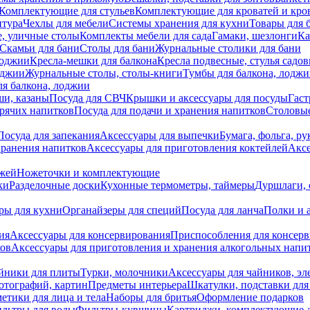
Комплектующие для стульев
Комплектующие для кроватей и кро
итура
Чехлы для мебели
Системы хранения для кухни
Товары для 
, уличные столы
Комплекты мебели для сада
Гамаки, шезлонги
Ка
Скамьи для бани
Столы для бани
Журнальные столики для бани
лоджии
Кресла-мешки для балкона
Кресла подвесные, стулья садо
оджии
Журнальные столы, столы-книги
Тумбы для балкона, лодж
я балкона, лоджии
ши, казаны
Посуда для СВЧ
Крышки и аксессуары для посуды
Гаст
орячих напитков
Посуда для подачи и хранения напитков
Столовы
Посуда для запекания
Аксессуары для выпечки
Бумага, фольга, р
хранения напитков
Аксессуары для приготовления коктейлей
Аксе
ожей
Ножеточки и комплектующие
ки
Разделочные доски
Кухонные термометры, таймеры
Дуршлаги, 
ры для кухни
Органайзеры для специй
Посуда для ланча
Полки и 
ия
Аксессуары для консервирования
Приспособления для консер
ков
Аксессуары для приготовления и хранения алкогольных напи
йники для плиты
Турки, молочники
Аксессуары для чайников, э
отографий, картин
Предметы интерьера
Шкатулки, подставки дл
етики для лица и тела
Наборы для бритья
Оформление подарков
льтры для воды
Фильтры-кувшины
Картриджи, комплектующие д