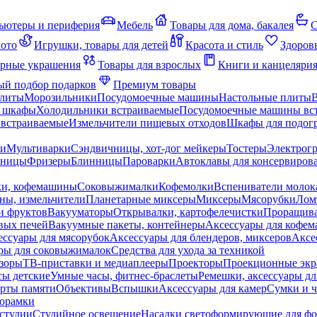
ьютеры и периферия
Мебель
Товары для дома, бакалея
С
мото
Игрушки, товары для детей
Красота и стиль
Здоров
рные украшения
Товары для взрослых
Книги и канцеляри
й подбор подарков
Премиум товары
плиты
Морозильники
Посудомоечные машины
Настольные плиты
 шкафы
Холодильники встраиваемые
Посудомоечные машины вс
встраиваемые
Измельчители пищевых отходов
Шкафы для подогр
чи
Мультиварки
Сэндвичницы, хот-дог мейкеры
Тостеры
Электрог
еницы
Фризеры
Блинницы
Пароварки
Автоклавы для консервиров
ки, кофемашины
Соковыжималки
Кофемолки
Вспениватели молок
ны, измельчители
Планетарные миксеры
Миксеры
Мясорубки
Лом
и фруктов
Вакууматоры
Открывалки, картофелечистки
Проращива
вых печей
Вакуумные пакеты, контейнеры
Аксессуары для кофе
ессуары для мясорубок
Аксессуары для блендеров, миксеров
Аксе
ры для соковыжималок
Средства для ухода за техникой
зоры
ТВ-приставки и медиаплееры
Проекторы
Проекционные эк
сы детские
Умные часы, фитнес-браслеты
Ремешки, аксессуары дл
рты памяти
Объективы
Вспышки
Аксессуары для камер
Сумки и ч
орамки
студии
Студийное освещение
Насадки светоформирующие для фо