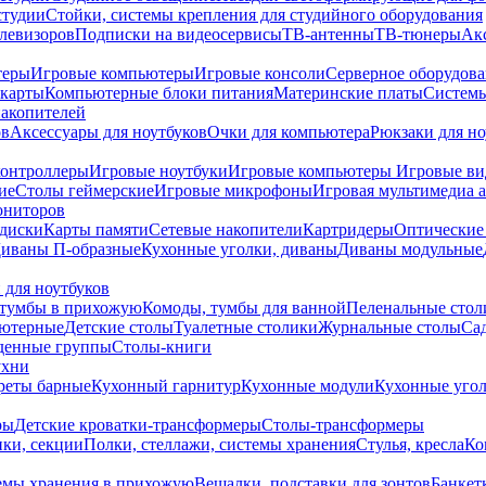
студии
Стойки, системы крепления для студийного оборудования
елевизоров
Подписки на видеосервисы
ТВ-антенны
ТВ-тюнеры
Ак
теры
Игровые компьютеры
Игровые консоли
Серверное оборудов
карты
Компьютерные блоки питания
Материнские платы
Системы
накопителей
ов
Аксессуары для ноутбуков
Очки для компьютера
Рюкзаки для но
контроллеры
Игровые ноутбуки
Игровые компьютеры
Игровые ви
ие
Столы геймерские
Игровые микрофоны
Игровая мультимедиа 
ониторов
диски
Карты памяти
Сетевые накопители
Картридеры
Оптические
иваны П-образные
Кухонные уголки, диваны
Диваны модульные
 для ноутбуков
тумбы в прихожую
Комоды, тумбы для ванной
Пеленальные стол
ьютерные
Детские столы
Туалетные столики
Журнальные столы
Са
денные группы
Столы-книги
ухни
уреты барные
Кухонный гарнитур
Кухонные модули
Кухонные угол
ры
Детские кроватки-трансформеры
Столы-трансформеры
ки, секции
Полки, стеллажи, системы хранения
Стулья, кресла
Ко
емы хранения в прихожую
Вешалки, подставки для зонтов
Банкет