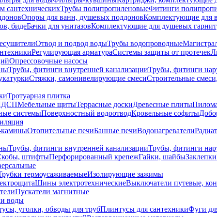
ем сантехнических
Трубы полипропиленовые
Фитинги полипроп
ддонов
Опоры для ванн, душевых поддонов
Комплектующие для 
ов, биде
Бачки для унитазов
Комплектующие для душевых гарнит
есушители
Отвод и подвод воды
Трубы водопроводные
Магистрал
антехники
Регулирующая арматура
Системы защиты от протечек
Л
ций
Опрессовочные насосы
ны
Трубы, фитинги внутренней канализации
Трубы, фитинги на
катурки
Стяжки, самонивелирующие смеси
Строительные смеси,
ки
Тротуарная плитка
ЛДСП
Мебельные щиты
Террасные доски
Древесные плиты
Пилом
ные системы
Поверхностный водоотвод
Кровельные софиты
Добо
тиляция
-камины
Отопительные печи
Банные печи
Водонагреватели
Радиат
ны
Трубы, фитинги внутренней канализации
Трубы, фитинги на
Скобы, штифты
Перфорированный крепеж
Гайки, шайбы
Заклепки
ерсальные
Трубки термоусаживаемые
Изолирующие зажимы
лектрощита
Шины электротехнические
Выключатели путевые, ко
атели
Пускатели магнитные
ки воды
усы, уголки, обводы для труб
Плинтусы для сантехники
Фуги дл