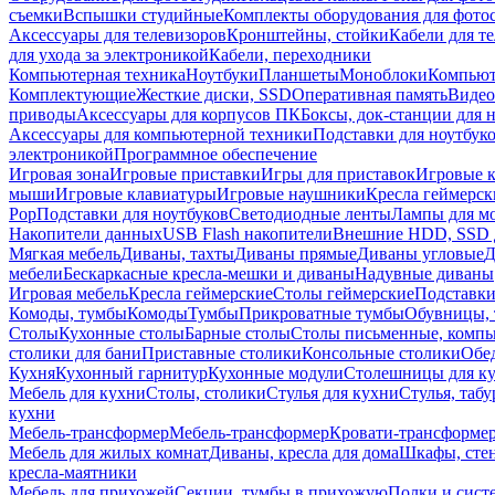
съемки
Вспышки студийные
Комплекты оборудования для фото
Аксессуары для телевизоров
Кронштейны, стойки
Кабели для т
для ухода за электроникой
Кабели, переходники
Компьютерная техника
Ноутбуки
Планшеты
Моноблоки
Компью
Комплектующие
Жесткие диски, SSD
Оперативная память
Видео
приводы
Аксессуары для корпусов ПК
Боксы, док-станции для 
Аксессуары для компьютерной техники
Подставки для ноутбук
электроникой
Программное обеспечение
Игровая зона
Игровые приставки
Игры для приставок
Игровые 
мыши
Игровые клавиатуры
Игровые наушники
Кресла геймерск
Pop
Подставки для ноутбуков
Светодиодные ленты
Лампы для м
Накопители данных
USB Flash накопители
Внешние HDD, SSD 
Мягкая мебель
Диваны, тахты
Диваны прямые
Диваны угловые
Д
мебели
Бескаркасные кресла-мешки и диваны
Надувные диваны
Игровая мебель
Кресла геймерские
Столы геймерские
Подставки
Комоды, тумбы
Комоды
Тумбы
Прикроватные тумбы
Обувницы, 
Столы
Кухонные столы
Барные столы
Столы письменные, комп
столики для бани
Приставные столики
Консольные столики
Обе
Кухня
Кухонный гарнитур
Кухонные модули
Столешницы для к
Мебель для кухни
Столы, столики
Стулья для кухни
Стулья, таб
кухни
Мебель-трансформер
Мебель-трансформер
Кровати-трансформе
Мебель для жилых комнат
Диваны, кресла для дома
Шкафы, стен
кресла-маятники
Мебель для прихожей
Секции, тумбы в прихожую
Полки и сист