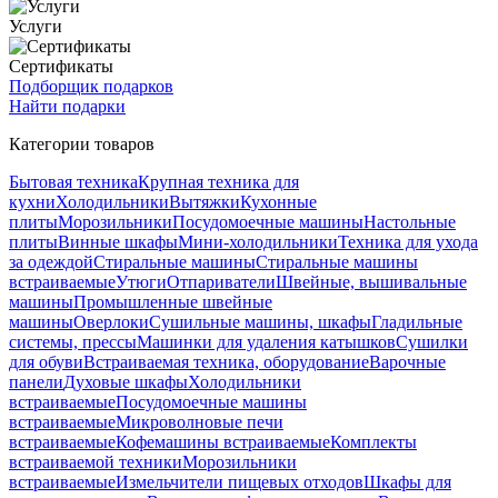
Услуги
Сертификаты
Подборщик подарков
Найти подарки
Категории товаров
Бытовая техника
Крупная техника для
кухни
Холодильники
Вытяжки
Кухонные
плиты
Морозильники
Посудомоечные машины
Настольные
плиты
Винные шкафы
Мини-холодильники
Техника для ухода
за одеждой
Стиральные машины
Стиральные машины
встраиваемые
Утюги
Отпариватели
Швейные, вышивальные
машины
Промышленные швейные
машины
Оверлоки
Сушильные машины, шкафы
Гладильные
системы, прессы
Машинки для удаления катышков
Сушилки
для обуви
Встраиваемая техника, оборудование
Варочные
панели
Духовые шкафы
Холодильники
встраиваемые
Посудомоечные машины
встраиваемые
Микроволновые печи
встраиваемые
Кофемашины встраиваемые
Комплекты
встраиваемой техники
Морозильники
встраиваемые
Измельчители пищевых отходов
Шкафы для