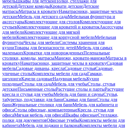
мебель
Шкафы для детской
Полки, стеллажи для
детской
Детские комоды
Кровати детские
Детские
матрасы
Матрасы в кроватку
Наматрасники, защитные чехлы
детские
Мебель для детского сада
Мебельная фурнитура и
аксессуары
Комплектующие для столов
Комплектующие для
стульев
Комплектующие для кроватей и кроваток
Аксессуары
для мебели
Комплектующие для мягкой
мебели
Комплектующие для корпусной мебели
Мебельная
фурнитура
Чехлы для мебели
Системы хранения для
кухни
Товары для безопасности детей
Мебель для самых
маленьких
Кроватки для новорожденных
Пеленальные
столики, комоды, матрасы
Манежи, кровати-манежи
Матрасы в
кроватку
Наматрасники, защитные чехлы в кроватку
Садовая
мебель
Садовые диваны, кресла
Садовые стулья
Садовые,
уличные столы
Комплекты мебели для сада
Гамаки,
шезлонги
Качели садовые
Надувная мебель
Кухни
походные
Столы для сада
Мебель для учебы
Столы, стулья
детские
Письменные столы
Растущие столы и парты
Растущие
кресла и стулья для учебы
Мебель для бани и сауны
Стулья,
табуретки, подставки для бани
Скамьи для бани
Столы для
бани
Журнальные столики для бани
Мебель для кабинета и
офиса
Столы офисные, компьютерные
Кресла, стулья для
офиса
Мягкая мебель для офиса
Шкафы офисные
Стеллажи,
полки для документов
Офисные тумбы
Комплекты мебели для
кабинета
Мебель для лоджии и балкона
Комплекты мебели для