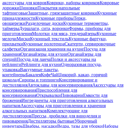
аксессуары для ковров
Коврики, наборы ковриков
Ковровые
дорожки
Циновки
Покрытия напольные
тафтинговые
Защитные, грязезащитные коврики
Кухонные
принадлежности
Кухонные приборы
Терки,
овощерезки
Разделочные доски
Кухонные термометры,
таймеры
Дуршлаги, сита, воронки
Формы, приборы для
приготовления
Молотки для мяса, тендерайзеры
Кухонные
мелочи
Миски
Кухонный текстиль
Кухонные фартуки,
прихватки
Кухонные полотенца
Скатерти, сервировочные
салфетки
Организация хранения на кухне
Посуда для
хранения
Органайзеры для кухни
Органайзеры для
специй
Посуда для ланча
Полки и аксессуары на
рейлинги
Рейлинги для кухни
Одноразовая посуда,
упаковка
Вакуумные пакеты,
контейнеры
Бакалея
Кофе
Чай
Цикорий, какао, горячий
шоколад
Сиропы и топпинги
Консервирование и
дистилляция
Автоклавы для консервирования
Аксессуары для
консервирования
Приспособления для
консервирования
Открывалки
Пивоварни
Емкости для
брожения
Ингредиенты для приготовления алкогольных
напитков
Аксессуары для приготовления и хранения
алкогольных напитков
Комплектующие для
дистилляторов
Прессы, дробилки для виноделия и
пивоварения
Дистилляторы бытовые
Уборочный
инвентарь
Швабры, насадки
Ведра, тазы для уборки
Наборы