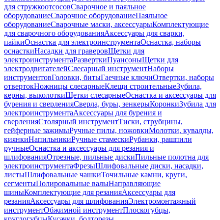
для стружкоотсосов
Сварочное и паяльное
оборудование
Сварочное оборудование
Паяльное
оборудование
Сварочные маски, аксессуары
Комплектующие
для сварочного оборудования
Аксессуары для сварки,
пайки
Оснастка для электроинструмента
Оснастка, наборы
оснастки
Насадки для граверов
Щетки для
электроинструмента
Развертки
Пуансоны
Щетки для
электродвигателей
Слесарный инструмент
Наборы
инструментов
Головки, биты
Гаечные ключи
Отвертки, наборы
отверток
Ножницы слесарные
Клещи строительные
Зубила,
керны, выколотки
Щетки слесарные
Оснастка и аксессуары для
бурения и сверления
Сверла, буры, зенкеры
Коронки
Зубила для
электроинструмента
Аксессуары для бурения и
сверления
Столярный инструмент
Тиски, струбцины,
гейферные зажимы
Ручные пилы, ножовки
Молотки, кувалды,
киянки
Напильники
Ручные стамески
Рубанки, рашпили
ручные
Оснастка и аксессуары для резания и
шлифования
Отрезные, пильные диски
Пильные полотна для
электроинструмента
Фрезы
Шлифовальные диски, насадки,
листы
Шлифовальные чашки
Точильные камни, круги,
сегменты
Полировальные валы
Направляющие
шины
Комплектующие для резания
Аксессуары для
резания
Аксессуары для шлифования
Электромонтажный
инструмент
Обжимной инструмент
Плоскогубцы,
круглогубцы
Кусачки, болторезы,