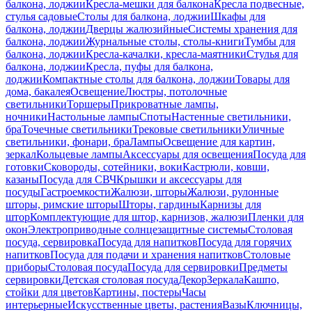
балкона, лоджии
Кресла-мешки для балкона
Кресла подвесные,
стулья садовые
Столы для балкона, лоджии
Шкафы для
балкона, лоджии
Дверцы жалюзийные
Системы хранения для
балкона, лоджии
Журнальные столы, столы-книги
Тумбы для
балкона, лоджии
Кресла-качалки, кресла-маятники
Стулья для
балкона, лоджии
Кресла, пуфы для балкона,
лоджии
Компактные столы для балкона, лоджии
Товары для
дома, бакалея
Освещение
Люстры, потолочные
светильники
Торшеры
Прикроватные лампы,
ночники
Настольные лампы
Споты
Настенные светильники,
бра
Точечные светильники
Трековые светильники
Уличные
светильники, фонари, бра
Лампы
Освещение для картин,
зеркал
Кольцевые лампы
Аксессуары для освещения
Посуда для
готовки
Сковороды, сотейники, воки
Кастрюли, ковши,
казаны
Посуда для СВЧ
Крышки и аксессуары для
посуды
Гастроемкости
Жалюзи, шторы
Жалюзи, рулонные
шторы, римские шторы
Шторы, гардины
Карнизы для
штор
Комплектующие для штор, карнизов, жалюзи
Пленки для
окон
Электроприводные солнцезащитные системы
Столовая
посуда, сервировка
Посуда для напитков
Посуда для горячих
напитков
Посуда для подачи и хранения напитков
Столовые
приборы
Столовая посуда
Посуда для сервировки
Предметы
сервировки
Детская столовая посуда
Декор
Зеркала
Кашпо,
стойки для цветов
Картины, постеры
Часы
интерьерные
Искусственные цветы, растения
Вазы
Ключницы,