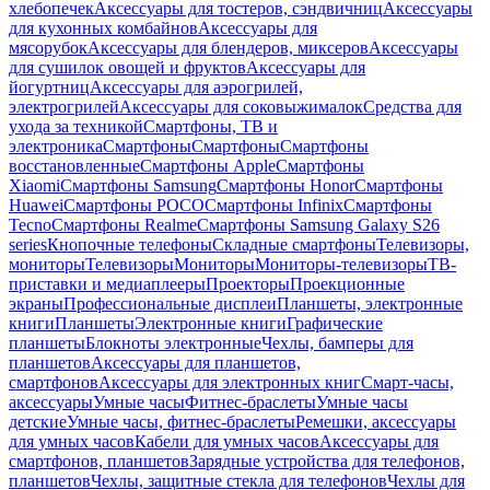
хлебопечек
Аксессуары для тостеров, сэндвичниц
Аксессуары
для кухонных комбайнов
Аксессуары для
мясорубок
Аксессуары для блендеров, миксеров
Аксессуары
для сушилок овощей и фруктов
Аксессуары для
йогуртниц
Аксессуары для аэрогрилей,
электрогрилей
Аксессуары для соковыжималок
Средства для
ухода за техникой
Смартфоны, ТВ и
электроника
Смартфоны
Смартфоны
Смартфоны
восстановленные
Смартфоны Apple
Смартфоны
Xiaomi
Смартфоны Samsung
Смартфоны Honor
Смартфоны
Huawei
Смартфоны POCO
Смартфоны Infinix
Смартфоны
Tecno
Смартфоны Realme
Смартфоны Samsung Galaxy S26
series
Кнопочные телефоны
Складные смартфоны
Телевизоры,
мониторы
Телевизоры
Мониторы
Мониторы-телевизоры
ТВ-
приставки и медиаплееры
Проекторы
Проекционные
экраны
Профессиональные дисплеи
Планшеты, электронные
книги
Планшеты
Электронные книги
Графические
планшеты
Блокноты электронные
Чехлы, бамперы для
планшетов
Аксессуары для планшетов,
смартфонов
Аксессуары для электронных книг
Смарт-часы,
аксессуары
Умные часы
Фитнес-браслеты
Умные часы
детские
Умные часы, фитнес-браслеты
Ремешки, аксессуары
для умных часов
Кабели для умных часов
Аксессуары для
смартфонов, планшетов
Зарядные устройства для телефонов,
планшетов
Чехлы, защитные стекла для телефонов
Чехлы для