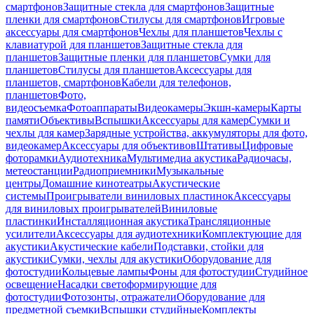
смартфонов
Защитные стекла для смартфонов
Защитные
пленки для смартфонов
Стилусы для смартфонов
Игровые
аксессуары для смартфонов
Чехлы для планшетов
Чехлы с
клавиатурой для планшетов
Защитные стекла для
планшетов
Защитные пленки для планшетов
Сумки для
планшетов
Стилусы для планшетов
Аксессуары для
планшетов, смартфонов
Кабели для телефонов,
планшетов
Фото,
видеосъемка
Фотоаппараты
Видеокамеры
Экшн-камеры
Карты
памяти
Объективы
Вспышки
Аксессуары для камер
Сумки и
чехлы для камер
Зарядные устройства, аккумуляторы для фото,
видеокамер
Аксессуары для объективов
Штативы
Цифровые
фоторамки
Аудиотехника
Мультимедиа акустика
Радиочасы,
метеостанции
Радиоприемники
Музыкальные
центры
Домашние кинотеатры
Акустические
системы
Проигрыватели виниловых пластинок
Аксессуары
для виниловых проигрывателей
Виниловые
пластинки
Инсталляционная акустика
Трансляционные
усилители
Аксессуары для аудиотехники
Комплектующие для
акустики
Акустические кабели
Подставки, стойки для
акустики
Сумки, чехлы для акустики
Оборудование для
фотостудии
Кольцевые лампы
Фоны для фотостудии
Студийное
освещение
Насадки светоформирующие для
фотостудии
Фотозонты, отражатели
Оборудование для
предметной съемки
Вспышки студийные
Комплекты