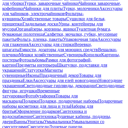
для уборки
Турки, заварочные чайники
Чайники заварочные,
кофейники
Чайники для плиты
Турки, молочники
Аксессуары
для чайников, электрочайников
Фильтры-
кувшины
Хозяйственные товары
Сушилки для белья,
прищепки
Гладильные доски
Урны, контейнеры для
мусора
Органайзеры, корзины, ящики
Туалетная бумага,
бумажные полотенца
Салфетки, мочалки, губки, мусорные
пакеты
Фольга, пленка, пакеты
Упаковочная тара
Аксессуары
для глажения
Аксессуары для стирки
Веревки,
шпагаты
Емкости, дозаторы для моющих средств
Вешалки-
плечики
Мешки хозяйственные
Сувениры
Копилки
Картины,
постеры
Фотоальбомы
Рамки для фотографий,
картин
Предметы интерьера
Шкатулки, подставки для
украшений
Статуэтки
Магниты
сувенирные
Иконы
Праздничный декор
Товары для
праздника
Елки
Аксессуары для елей новогодних
Новогодние
украшения
Светодиодные гирлянды, декорации
Светодиодные
фигуры, игрушки
Временные
татуировки
Фотобутафория
Товары для
маскарада
Подарки
Подарки, подарочные наборы
Подарочные
наборы косметики для лица и тела
Наборы для
бритья
Оформление подарков
Сантехника и
водоснабжение
Сантехника
Душевые кабины, поддоны,
двери
Ванны
Унитазы
Умывальники
Умывальники со
смесителями
Смесители
Душевые панели,