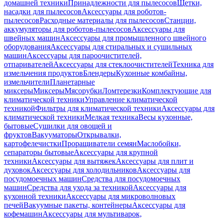
домашней техники
Принадлежности для пылесосов
Щетки,
насадки для пылесосов
Аксессуары для роботов-
пылесосов
Расходные материалы для пылесосов
Станции,
аккумуляторы для роботов-пылесосов
Аксессуары для
швейных машин
Аксессуары для промышленного швейного
оборудования
Аксессуары для стиральных и сушильных
машин
Аксессуары для пароочистителей,
отпаривателей
Аксессуары для стеклоочистителей
Техника для
измельчения продуктов
Блендеры
Кухонные комбайны,
измельчители
Планетарные
миксеры
Миксеры
Мясорубки
Ломтерезки
Комплектующие для
климатической техники
Управление климатической
техникой
Фильтры для климатической техники
Аксессуары для
климатической техники
Мелкая техника
Весы кухонные,
бытовые
Сушилки для овощей и
фруктов
Вакууматоры
Открывалки,
картофелечистки
Проращиватели семян
Маслобойки,
сепараторы бытовые
Аксессуары для крупной
техники
Аксессуары для вытяжек
Аксессуары для плит и
духовок
Аксессуары для холодильников
Аксессуары для
посудомоечных машин
Средства для посудомоечных
машин
Средства для ухода за техникой
Аксессуары для
кухонной техники
Аксессуары для микроволновых
печей
Вакуумные пакеты, контейнеры
Аксессуары для
кофемашин
Аксессуары для мультиварок,