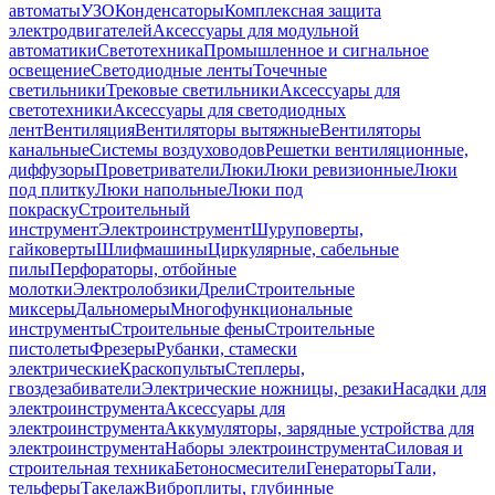
автоматы
УЗО
Конденсаторы
Комплексная защита
электродвигателей
Аксессуары для модульной
автоматики
Светотехника
Промышленное и сигнальное
освещение
Светодиодные ленты
Точечные
светильники
Трековые светильники
Аксессуары для
светотехники
Аксессуары для светодиодных
лент
Вентиляция
Вентиляторы вытяжные
Вентиляторы
канальные
Системы воздуховодов
Решетки вентиляционные,
диффузоры
Проветриватели
Люки
Люки ревизионные
Люки
под плитку
Люки напольные
Люки под
покраску
Строительный
инструмент
Электроинструмент
Шуруповерты,
гайковерты
Шлифмашины
Циркулярные, сабельные
пилы
Перфораторы, отбойные
молотки
Электролобзики
Дрели
Строительные
миксеры
Дальномеры
Многофункциональные
инструменты
Строительные фены
Строительные
пистолеты
Фрезеры
Рубанки, стамески
электрические
Краскопульты
Степлеры,
гвоздезабиватели
Электрические ножницы, резаки
Насадки для
электроинструмента
Аксессуары для
электроинструмента
Аккумуляторы, зарядные устройства для
электроинструмента
Наборы электроинструмента
Силовая и
строительная техника
Бетоносмесители
Генераторы
Тали,
тельферы
Такелаж
Виброплиты, глубинные