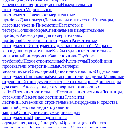
кабелерезы
Специнструменты
Измерительный
инструмент
Мерительные
инструменты
Электроизмерительные
приборы
Дальномеры
Дальномеры оптические
Нивелиры,
лазерные уровни
Пирометры
Детекторы и
тестеры
Толщиномеры
Специальные измерительные
приборы
Аксессуары для измерительных
приборов
Разметочный инструмент
Разметочные
инструменты
Инструменты для нарезки резьбы
Маркеры,
карандаши строительные
Клейма ударные
Строительно-
монтажный инструмент
Заклепочники
Труборезы,
трубогибы
Ножи строительные
Мультитулы
Пробойники,
просекатели отверстий
Ломы
Степлеры
механические
Стеклорезы
Прикаточные валики
Отделочный
инструмент
Плиткорезы
Кельмы, шпатели, гладилки
Малярный,
отделочный инструмент
Скотч, ленты малярные
Диспенсеры
для скотча
Аксессуары для малярных, отделочных
работ
Пленки строительные
Лестницы и стремянки
Лестницы,
стремянки
Чердачные лестницы
Элементы
лестниц
Подъемники строительные
Спецодежда и средства
защиты
Средства индивидуальной
защиты
Огнетушители
Сумки, пояса для
инструментов
Производственная
одежда
Спецодежда
Спецобувь
Организация рабочего
пространства
Фонари, прожекторы
Кейсы, ящики для