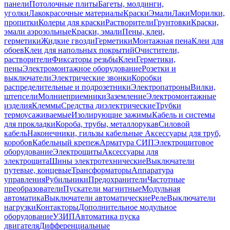
панели
Потолочные плиты
Багеты, молдинги,
уголки
Лакокрасочные материалы
Краски
Эмали
Лаки
Морилки,
пропитки
Колеры для краски
Растворители
Грунтовки
Краски,
эмали аэрозольные
Краски, эмали
Пены, клеи,
герметики
Жидкие гвозди
Герметики
Монтажная пена
Клеи для
обоев
Клеи для напольных покрытий
Очистители,
растворители
Фиксаторы резьбы
Клеи
Герметики,
пены
Электромонтажное оборудование
Розетки и
выключатели
Электрические звонки
Коробки
распределительные и подрозетники
Электропатроны
Вилки,
штепсели
Молниеприемники
Заземление
Электромонтажные
изделия
Клеммы
Средства диэлектрические
Трубки
термоусаживаемые
Изолирующие зажимы
Кабель и системы
для прокладки
Короба, трубы, металлорукав
Силовой
кабель
Наконечники, гильзы кабельные
Аксессуары для труб,
коробов
Кабельный крепеж
Арматура СИП
Электрощитовое
оборудование
Электрощиты
Аксессуары для
электрощита
Шины электротехнические
Выключатели
путевые, концевые
Трансформаторы
Аппаратура
управления
Рубильники
Предохранители
Частотные
преобразователи
Пускатели магнитные
Модульная
автоматика
Выключатели автоматические
Реле
Выключатели
нагрузки
Контакторы
Дополнительное модульное
оборудование
УЗИП
Автоматика пуска
двигателя
Дифференциальные