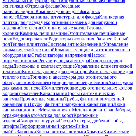
материалы
Шифер
Профнастил
Рулонная кровля
Кровельная
вентиляция
Отделка фасада
Фасадные
панели
Сайдинг
Комплектующие для фасадных
панелей
Декоративные штукатурки для фасада
Клинкерная
плитка для фасада
Декоративный камень для наружной
отделки
Отопление
Отопительные котлы
Газовые
колонки
Камины, печи-камины
Отопительные печи
Банные
печи
Водонагреватели
Радиаторы отопления, батареи
Теплый
пол
Теплые плинтусы
Системы антиобледенения
Управление
климатической техникой
Комплектующие для отопительного
оборудования
Стабилизаторы напряжения
Насосы
циркуляционные
Регулирующая арматура
Отвод и подвод
воды
Дымоходы и комплектующие
Управление климатической
техникой
Комплектующие для радиаторов
Комплектующие для
теплого пола
Топливо и аксессуары для отопительного
оборудования
Комплектующие для печей, каминов
Аксессуары
для каминов, печей
Комплектующие для отопительных котлов,
водонагревателей
Канализация
Тросы сантехнические,
вантузы
Прочистные машины
Трубы, фитинги внутренней
канализации
Трубы, фитинги наружной канализации
Люки
канализационные
Металлопрокат
Металлопрокат
Сваи
Заборы,
ограждения
Автоматика для ворот
Крепежные
изделия
Саморезы, шурупы
Гвозди
Анкеры, дюбели
Скобы,
штифты
Перфорированный крепеж
Гайки,
шайбы
Заклепки
Болты, винты, шпильки
Хомуты
Химические