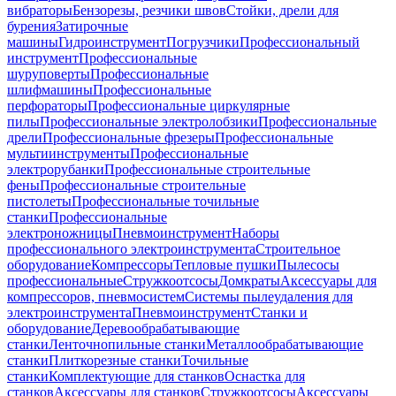
вибраторы
Бензорезы, резчики швов
Стойки, дрели для
бурения
Затирочные
машины
Гидроинструмент
Погрузчики
Профессиональный
инструмент
Профессиональные
шуруповерты
Профессиональные
шлифмашины
Профессиональные
перфораторы
Профессиональные циркулярные
пилы
Профессиональные электролобзики
Профессиональные
дрели
Профессиональные фрезеры
Профессиональные
мультиинструменты
Профессиональные
электрорубанки
Профессиональные строительные
фены
Профессиональные строительные
пистолеты
Профессиональные точильные
станки
Профессиональные
электроножницы
Пневмоинструмент
Наборы
профессионального электроинструмента
Строительное
оборудование
Компрессоры
Тепловые пушки
Пылесосы
профессиональные
Стружкоотсосы
Домкраты
Аксессуары для
компрессоров, пневмосистем
Системы пылеудаления для
электроинструмента
Пневмоинструмент
Станки и
оборудование
Деревообрабатывающие
станки
Ленточнопильные станки
Металлообрабатывающие
станки
Плиткорезные станки
Точильные
станки
Комплектующие для станков
Оснастка для
станков
Аксессуары для станков
Стружкоотсосы
Аксессуары