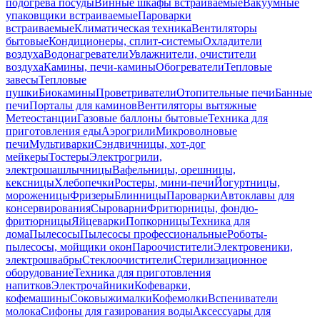
подогрева посуды
Винные шкафы встраиваемые
Вакуумные
упаковщики встраиваемые
Пароварки
встраиваемые
Климатическая техника
Вентиляторы
бытовые
Кондиционеры, сплит-системы
Охладители
воздуха
Водонагреватели
Увлажнители, очистители
воздуха
Камины, печи-камины
Обогреватели
Тепловые
завесы
Тепловые
пушки
Биокамины
Проветриватели
Отопительные печи
Банные
печи
Порталы для каминов
Вентиляторы вытяжные
Метеостанции
Газовые баллоны бытовые
Техника для
приготовления еды
Аэрогрили
Микроволновые
печи
Мультиварки
Сэндвичницы, хот-дог
мейкеры
Тостеры
Электрогрили,
электрошашлычницы
Вафельницы, орешницы,
кексницы
Хлебопечки
Ростеры, мини-печи
Йогуртницы,
мороженицы
Фризеры
Блинницы
Пароварки
Автоклавы для
консервирования
Сыроварни
Фритюрницы, фондю-
фритюрницы
Яйцеварки
Попкорницы
Техника для
дома
Пылесосы
Пылесосы профессиональные
Роботы-
пылесосы, мойщики окон
Пароочистители
Электровеники,
электрошвабры
Стеклоочистители
Стерилизационное
оборудование
Техника для приготовления
напитков
Электрочайники
Кофеварки,
кофемашины
Соковыжималки
Кофемолки
Вспениватели
молока
Сифоны для газирования воды
Аксессуары для