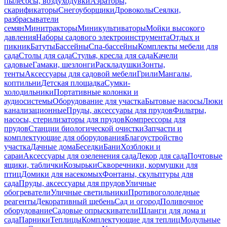
пылесосы, воздуходувки
Аэраторы,
скарификаторы
Снегоуборщики
Дровоколы
Сеялки,
разбрасыватели
семян
Минитракторы
Миникультиваторы
Мойки высокого
давления
Наборы садового электроинструмента
Отдых и
пикник
Батуты
Бассейны
Спа-бассейны
Комплекты мебели для
сада
Столы для сада
Стулья, кресла для сада
Качели
садовые
Гамаки, шезлонги
Раскладушки
Зонты,
тенты
Аксессуары для садовой мебели
Грили
Мангалы,
коптильни
Детская площадка
Сумки-
холодильники
Портативные колонки и
аудиосистемы
Оборудование для участка
Бытовые насосы
Люки
канализационные
Пруды, аксессуары для прудов
Фильтры,
насосы, стерилизаторы для прудов
Компрессоры для
прудов
Станции биологической очистки
Запчасти и
комплектующие для оборудования
Благоустройство
участка
Дачные дома
Беседки
Бани
Хозблоки и
сараи
Аксессуары для озеленения сада
Декор для сада
Почтовые
ящики, таблички
Козырьки
Скворечники, кормушки для
птиц
Домики для насекомых
Фонтаны, скульптуры для
сада
Пруды, аксессуары для прудов
Уличные
обогреватели
Уличные светильники
Противогололедные
реагенты
Декоративный щебень
Сад и огород
Поливочное
оборудование
Садовые опрыскиватели
Шланги для дома и
сада
Парники
Теплицы
Комплектующие для теплиц
Модульные