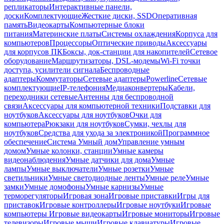
репликаторы
Интерактивные панели,
доски
Комплектующие
Жесткие диски, SSD
Оперативная
память
Видеокарты
Компьютерные блоки
питания
Материнские платы
Системы охлаждения
Корпуса для
компьютеров
Процессоры
Оптические приводы
Аксессуары
для корпусов ПК
Боксы, док-станции для накопителей
Сетевое
оборудование
Маршрутизаторы, DSL-модемы
Wi-Fi точки
доступа, усилители сигнала
Беспроводные
адаптеры
Коммутаторы
Сетевые адаптеры
Powerline
Сетевые
комплектующие
IP-телефония
Медиаконвертеры
Кабели,
переходники сетевые
Антенны для беспроводной
связи
Аксессуары для компьютерной техники
Подставки для
ноутбуков
Аксессуары для ноутбуков
Очки для
компьютера
Рюкзаки для ноутбуков
Сумки, чехлы для
ноутбуков
Средства для ухода за электроникой
Программное
обеспечение
Система Умный дом
Управление умным
домом
Умные колонки, станции
Умные камеры
видеонаблюдения
Умные датчики для дома
Умные
лампы
Умные выключатели
Умные розетки
Умные
светильники
Умные светодиодные ленты
Умные реле
Умные
замки
Умные домофоны
Умные карнизы
Умные
терморегуляторы
Игровая зона
Игровые приставки
Игры для
приставок
Игровые контроллеры
Игровые ноутбуки
Игровые
компьютеры
Игровые видеокарты
Игровые мониторы
Игровые
телевизоры
Игровые мыши
Игровые клавиатуры
Игровые