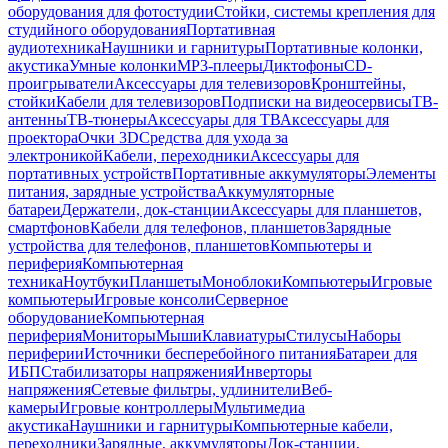
оборудования для фотостудии
Стойки, системы крепления для
студийного оборудования
Портативная
аудиотехника
Наушники и гарнитуры
Портативные колонки,
акустика
Умные колонки
MP3-плееры
Диктофоны
CD-
проигрыватели
Аксессуары для телевизоров
Кронштейны,
стойки
Кабели для телевизоров
Подписки на видеосервисы
ТВ-
антенны
ТВ-тюнеры
Аксессуары для ТВ
Аксессуары для
проектора
Очки 3D
Средства для ухода за
электроникой
Кабели, переходники
Аксессуары для
портативных устройств
Портативные аккумуляторы
Элементы
питания, зарядные устройства
Аккумуляторные
батареи
Держатели, док-станции
Аксессуары для планшетов,
смартфонов
Кабели для телефонов, планшетов
Зарядные
устройства для телефонов, планшетов
Компьютеры и
периферия
Компьютерная
техника
Ноутбуки
Планшеты
Моноблоки
Компьютеры
Игровые
компьютеры
Игровые консоли
Серверное
оборудование
Компьютерная
периферия
Мониторы
Мыши
Клавиатуры
Стилусы
Наборы
периферии
Источники бесперебойного питания
Батареи для
ИБП
Стабилизаторы напряжения
Инверторы
напряжения
Сетевые фильтры, удлинители
Веб-
камеры
Игровые контроллеры
Мультимедиа
акустика
Наушники и гарнитуры
Компьютерные кабели,
переходники
Зарядные, аккумуляторы
Док-станции,