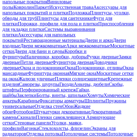
напольные покрытия
Виниловые
полы
Ковролин
Паркет
Искусственная трава
Аксессуары для
напольных покрытий и плитки
Подложка
Плинтусы, уголки,
обводы для труб
Плинтусы для сантехники
Фуги для
плитки
Порожки, профили для пола и плитки
Приспособления
для укладки плитки
Системы выравнивания
плитки
Аксессуары для напольных
покрытий
Реставрационные материалы
Двери и арки
Двери
входные
Двери межкомнатные
Арки межкомнатные
Москитные
сетки
Двери для бани и сауны
Коробки и
фурнитура
Наличники, коробки, доборы
Ручки дверные
Замки
дверные
Петли дверные
Фурнитура дверная
Доводчики
дверные
Окна и подоконники
Окна
Подоконники, отливы
Окна
мансардные
Фурнитура оконная
Мягкие окна
Москитные сетки
на окна
Жалюзи уличные
Пленки солнцезащитные
Крепежные
изделия
Саморезы, шурупы
Гвозди
Анкеры, дюбели
Скобы,
штифты
Перфорированный крепеж
Гайки,
шайбы
Заклепки
Болты, винты, шпильки
Хомуты
Химические
анкеры
Карабины
Фиксаторы арматуры
Шплинты
Пружины
универсальные
Отделка стен
Обои
Жидкие
обои
Фотообои
Штукатурки декоративные
Декоративный
камень
Скинали
Пленки самоклеящиеся
Армирующие
сетки
Стеновые панели
Уголки, маяки,
профили
Вагонка
Стеклохолсты, флизелин
Экраны для
радиаторов
Отделка потолка
Потолочные системы
Потолочные