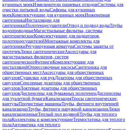
кухонных моек
Измельчители пищевых отходов
Системы для
очистки питьевой воды
Сифоны для кухонных
моек
Комплектующие для кухонных моек
Инженерная
сантехника
Инсталляции для
сантехники
Полотенцесушители
Отвод и подвод воды
Трубы
водопроводные
Магистральные фильтры, системы
сантехнические
Комплектующие для радиаторов,
полотенцесушителей
Монтажные комплекты для
сантехники
Регулирующая арматура
Системы защиты от
протечек
Люки сантехнические
Аксессуары для
магистральных фильтров, систем
сантехнических
Фитинги
Комплектующие для
инсталляций
Опрессовочные насосы
Сантехника для
общественных мест
Аксессуары для общественных
санузлов
Сушилки для рук
Дозаторы для общественных
санузлов
Сенсорные дозаторы для общественных
санузлов
Локтевые дозаторы для общественных
санузлов
Диспенсеры для бумажных полотенец
Диспенсеры
для туалетной бумаги
Канализация
Тросы сантехнические,
вантузы
Прочистные машины
Трубы, фитинги внутренней
канализации
Трубы, фитинги наружной канализации
Люки
канализационные
Теплый пол водяной
Трубы для теплого
пола
Коллекторы и комплектующие
Термостатика для теплого
пола
Автоматика для теплого
пола
Строительство
Строительные смеси и грунтовки
Клеевые