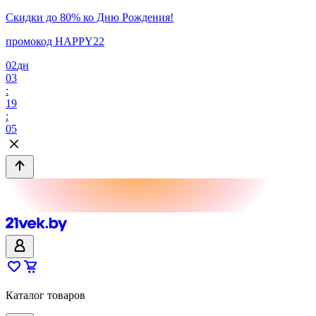
Скидки до 80% ко Дню Рождения!
промокод HAPPY22
02
дн
03
:
19
:
05
Каталог товаров