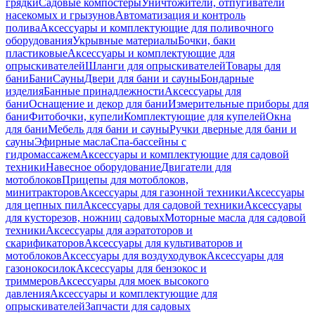
грядки
Садовые компостеры
Уничтожители, отпугиватели
насекомых и грызунов
Автоматизация и контроль
полива
Аксессуары и комплектующие для поливочного
оборудования
Укрывные материалы
Бочки, баки
пластиковые
Аксессуары и комплектующие для
опрыскивателей
Шланги для опрыскивателей
Товары для
бани
Бани
Сауны
Двери для бани и сауны
Бондарные
изделия
Банные принадлежности
Аксессуары для
бани
Оснащение и декор для бани
Измерительные приборы для
бани
Фитобочки, купели
Комплектующие для купелей
Окна
для бани
Мебель для бани и сауны
Ручки дверные для бани и
сауны
Эфирные масла
Спа-бассейны с
гидромассажем
Аксессуары и комплектующие для садовой
техники
Навесное оборудование
Двигатели для
мотоблоков
Прицепы для мотоблоков,
минитракторов
Аксессуары для газонной техники
Аксессуары
для цепных пил
Аксессуары для садовой техники
Аксессуары
для кусторезов, ножниц садовых
Моторные масла для садовой
техники
Аксессуары для аэратоторов и
скарификаторов
Аксессуары для культиваторов и
мотоблоков
Аксессуары для воздуходувок
Аксессуары для
газонокосилок
Аксессуары для бензокос и
триммеров
Аксессуары для моек высокого
давления
Аксессуары и комплектующие для
опрыскивателей
Запчасти для садовых