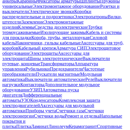
анкеры
Карабины
Фиксаторы арматуры
Шплинты
Пружины
универсальные
Электромонтажное оборудование
Розетки и
выключатели
Электрические звонки
Коробки
распределительные и подрозетники
Электропатроны
Вилки,
штепсели
Заземление
Электромонтажные
изделия
Клеммы
Средства диэлектрические
Трубки
термоусаживаемые
Изолирующие зажимы
Кабель и системы
для прокладки
Короба, трубы, металлорукав
Силовой
кабель
Наконечники, гильзы кабельные
Аксессуары для труб,
коробов
Кабельный крепеж
Арматура СИП
Электрощитовое
оборудование
Электрощиты
Аксессуары для
электрощита
Шины электротехнические
Выключатели
путевые, концевые
Трансформаторы
Аппаратура
управления
Рубильники
Предохранители
Частотные
преобразователи
Пускатели магнитные
Модульная
автоматика
Выключатели автоматические
Реле
Выключатели
нагрузки
Контакторы
Дополнительное модульное
оборудование
УЗИП
Автоматика пуска
двигателя
Дифференциальные
автоматы
УЗО
Конденсаторы
Комплексная защита
электродвигателей
Аксессуары для модульной
автоматики
Приборы учета
Счетчики газа
Счетчики
электроэнергии
Счетчики воды
Ремонт и отделка
Напольные
покрытия и
плитка
Плитка
Ламинат
Линолеум
Керамогранит
Спортивные