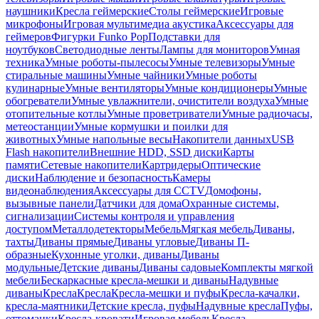
наушники
Кресла геймерские
Столы геймерские
Игровые
микрофоны
Игровая мультимедиа акустика
Аксессуары для
геймеров
Фигурки Funko Pop
Подставки для
ноутбуков
Светодиодные ленты
Лампы для мониторов
Умная
техника
Умные роботы-пылесосы
Умные телевизоры
Умные
стиральные машины
Умные чайники
Умные роботы
кулинарные
Умные вентиляторы
Умные кондиционеры
Умные
обогреватели
Умные увлажнители, очистители воздуха
Умные
отопительные котлы
Умные проветриватели
Умные радиочасы,
метеостанции
Умные кормушки и поилки для
животных
Умные напольные весы
Накопители данных
USB
Flash накопители
Внешние HDD, SSD диски
Карты
памяти
Сетевые накопители
Картридеры
Оптические
диски
Наблюдение и безопасность
Камеры
видеонаблюдения
Аксессуары для CCTV
Домофоны,
вызывные панели
Датчики для дома
Охранные системы,
сигнализации
Системы контроля и управления
доступом
Металлодетекторы
Мебель
Мягкая мебель
Диваны,
тахты
Диваны прямые
Диваны угловые
Диваны П-
образные
Кухонные уголки, диваны
Диваны
модульные
Детские диваны
Диваны садовые
Комплекты мягкой
мебели
Бескаркасные кресла-мешки и диваны
Надувные
диваны
Кресла
Кресла
Кресла-мешки и пуфы
Кресла-качалки,
кресла-маятники
Детские кресла, пуфы
Надувные кресла
Пуфы,
оттоманки
Кресла-кровати
Игровая мебель
Кресла