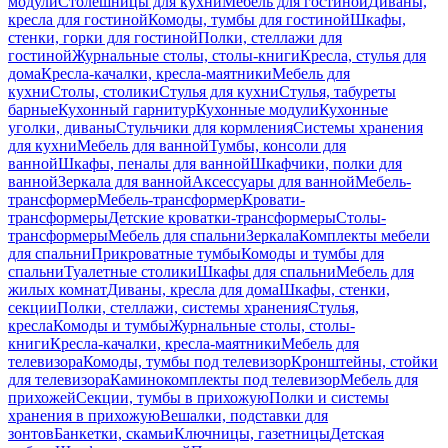
модули
Столешницы для кухни
Мебель для гостиной
Диваны,
кресла для гостиной
Комоды, тумбы для гостиной
Шкафы,
стенки, горки для гостиной
Полки, стеллажи для
гостиной
Журнальные столы, столы-книги
Кресла, стулья для
дома
Кресла-качалки, кресла-маятники
Мебель для
кухни
Столы, столики
Стулья для кухни
Стулья, табуреты
барные
Кухонный гарнитур
Кухонные модули
Кухонные
уголки, диваны
Стульчики для кормления
Системы хранения
для кухни
Мебель для ванной
Тумбы, консоли для
ванной
Шкафы, пеналы для ванной
Шкафчики, полки для
ванной
Зеркала для ванной
Аксессуары для ванной
Мебель-
трансформер
Мебель-трансформер
Кровати-
трансформеры
Детские кроватки-трансформеры
Столы-
трансформеры
Мебель для спальни
Зеркала
Комплекты мебели
для спальни
Прикроватные тумбы
Комоды и тумбы для
спальни
Туалетные столики
Шкафы для спальни
Мебель для
жилых комнат
Диваны, кресла для дома
Шкафы, стенки,
секции
Полки, стеллажи, системы хранения
Стулья,
кресла
Комоды и тумбы
Журнальные столы, столы-
книги
Кресла-качалки, кресла-маятники
Мебель для
телевизора
Комоды, тумбы под телевизор
Кронштейны, стойки
для телевизора
Каминокомплекты под телевизор
Мебель для
прихожей
Секции, тумбы в прихожую
Полки и системы
хранения в прихожую
Вешалки, подставки для
зонтов
Банкетки, скамьи
Ключницы, газетницы
Детская