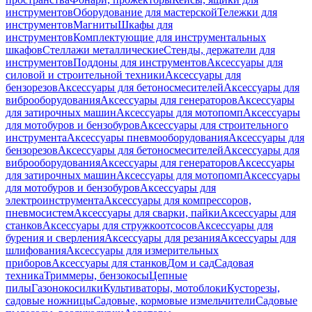
инструментов
Оборудование для мастерской
Тележки для
инструментов
Магниты
Шкафы для
инструментов
Комплектующие для инструментальных
шкафов
Стеллажи металлические
Стенды, держатели для
инструментов
Поддоны для инструментов
Аксессуары для
силовой и строительной техники
Аксессуары для
бензорезов
Аксессуары для бетоносмесителей
Аксессуары для
виброоборудования
Аксессуары для генераторов
Аксессуары
для затирочных машин
Аксессуары для мотопомп
Аксессуары
для мотобуров и бензобуров
Аксессуары для строительного
инструмента
Аксессуары пневмооборудования
Аксессуары для
бензорезов
Аксессуары для бетоносмесителей
Аксессуары для
виброоборудования
Аксессуары для генераторов
Аксессуары
для затирочных машин
Аксессуары для мотопомп
Аксессуары
для мотобуров и бензобуров
Аксессуары для
электроинструмента
Аксессуары для компрессоров,
пневмосистем
Аксессуары для сварки, пайки
Аксессуары для
станков
Аксессуары для стружкоотсосов
Аксессуары для
бурения и сверления
Аксессуары для резания
Аксессуары для
шлифования
Аксессуары для измерительных
приборов
Аксессуары для станков
Дом и сад
Садовая
техника
Триммеры, бензокосы
Цепные
пилы
Газонокосилки
Культиваторы, мотоблоки
Кусторезы,
садовые ножницы
Садовые, кормовые измельчители
Садовые