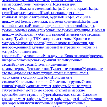
геймерские
Столы геймерские
Подставки для
ноутбуков
Шкафы и стеллажи
Шкафы
Стенки, горки
Шкафы-
купе
Шкафы-гармошки
Шкафы-пеналы для жилой
комнаты
Шкафы с витриной, буфеты
Шкафы, секции в
прихожую
Полки, стеллажи, системы хранения
Шкафы для
ванной комнаты
Вешалки, подставки для зонтов
Комоды,
тумбы
Комоды
Тумбы
Прикроватные тумбы
Обувницы, тумбы в
прихожую
Комоды, тумбы для ванной
Пеленальные столики,
комоды
Тумбы под ТВ
Комоды пластиковые
Кровати и
матрасы
Матрасы
Кровати
Детские кровати
Кроватки для
новорожденных
Надувная мебель
Наматрасники, чехлы на
матрас
Основания для
кроватей
Подматрасники
Раскладушки
Кровати-трансформеры,
шкафы-кровати
Кровати-домики
Столы
Кухонные
столы
Барные столы
Столы письменные,
компьютерные
Детские столы
Туалетные столики
Журнальные
столы
Садовые столы
Растущие столы и парты
Столы,
журнальные столики для бани
Приставные
столики
Консольные столики
Обеденные группы
Столы-
книги
Стулья
Кухонные стулья, табуреты
Барные стулья,
табуреты
Компьютерные кресла, стулья
Геймерские
кресла
Детские стулья, табуреты
Банкетки, скамьи
Садовые
кресла, стулья, табуреты
Стулья, табуреты для бани
Стульчики
для кормления
Кухня
Кухонный гарнитур
Кухонные