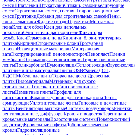
смеси
Шпатлевки
Штукатурки
Стяжки, самонивелирующие
смеси
Строительные смеси, составы
Гидроизоляционные
смеси
Грунтовки
Добавки для строительных смесей
Пены,
клеи, герметики
Жидкие гвозди
Герметики
Монтажная
пена
Клеи для обоев
Клеи для напольных
покрытий
Очистители, растворители
Фиксаторы
резьбы
Клеи
Герметики, пены
Кирпичи, блоки, тротуарная
плитка
Кирпичи
Строительные блоки
Тротуарная
плитка
Изоляционные материалы
Минеральная
вата
Экструдированный пенополистирол
Пенопласт
Пленки,
мембраны
Отражающая теплоизоляция
Гидроизоляционные
ленты
Поликарбонат
Шумоизоляция
Теплоизоляция
Звукоизоляц
плитные и пиломатериалы
Плиты OSB
Фанера
ДСП,
ЛДСП
Мебельные щиты
Террасные доски
Древесные
плиты
Пиломатериалы
Материалы для сухого
строительства
Гипсокартон
Гипсоволокнистые
листы
Цементные плиты
Профили для
гипсокартона
Комплектующие для гипсокартона
Ленты
армирующие
Уплотнительные ленты
Гипсовые и цементные
плиты
Вентиляторы вытяжные
Системы воздуховодов
Решетки
вентиляционные, диффузоры
Кровля и водосток
Черепица и
кровельные материалы
Водосточные системы
Поверхностный
водоотвод
Кровельные софиты
Доборные элементы
кровли
Гидроизоляционные