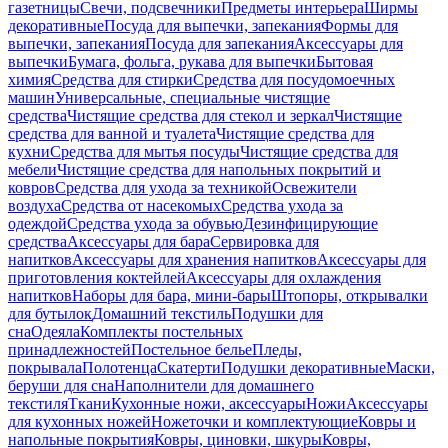
газетницы
Свечи, подсвечники
Предметы интерьера
Ширмы
декоративные
Посуда для выпечки, запекания
Формы для
выпечки, запекания
Посуда для запекания
Аксессуары для
выпечки
Бумага, фольга, рукава для выпечки
Бытовая
химия
Средства для стирки
Средства для посудомоечных
машин
Универсальные, специальные чистящие
средства
Чистящие средства для стекол и зеркал
Чистящие
средства для ванной и туалета
Чистящие средства для
кухни
Средства для мытья посуды
Чистящие средства для
мебели
Чистящие средства для напольных покрытий и
ковров
Средства для ухода за техникой
Освежители
воздуха
Средства от насекомых
Средства ухода за
одеждой
Средства ухода за обувью
Дезинфицирующие
средства
Аксессуары для бара
Сервировка для
напитков
Аксессуары для хранения напитков
Аксессуары для
приготовления коктейлей
Аксессуары для охлаждения
напитков
Наборы для бара, мини-бары
Штопоры, открывалки
для бутылок
Домашний текстиль
Подушки для
сна
Одеяла
Комплекты постельных
принадлежностей
Постельное белье
Пледы,
покрывала
Полотенца
Скатерти
Подушки декоративные
Маски,
беруши для сна
Наполнители для домашнего
текстиля
Ткани
Кухонные ножи, аксессуары
Ножи
Аксессуары
для кухонных ножей
Ножеточки и комплектующие
Ковры и
напольные покрытия
Ковры, циновки, шкуры
Ковры,