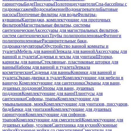
гарнитуры
Биде
Писсуары
Полотенцесушители
Спа-бассейны с
гидромассажем
Водоснабжение
Водонагреватели
Бытовые
насосы
Проточные фильтры для воды
Фильтры-
кувшины
Картриджи, комплектующие для проточных
фильтров
Магистральные фильтры, системы
сантехнические
Аксессуары для магистральных фильтров,
систем сантехнических
Трубы полипропиленовые
Фитинги
полипропиленовые
Расширительные баки,
гидроаккумуляторы
Обустройство ванной комнаты и
туалета
Мебель для ванной
Зеркала для ванной
Аксессуары для
ванной и туалета
Сиденья и чехлы для унитаза
Шторки,
карнизы для ванны
Стеклянные, пластиковые шторки для
ванны
Наборы для ванной и туалета
Зеркала
косметические
Сиденья для ванны
Коврики для ванной и
туалета
Экран-дверки в туалет
Комплектующие для мебели в
ванную
Комплектующие для сантехники
Экраны для ванн,
душевых поддонов
Опоры для ванн, душевых
поддонов
Комплектующие для ванн
Плинтусы для
сантехники
Сифоны, трапы
Комплектующие для
умывальников, моек
Комплектующие для унитазов, писсуаров,
биде
Бачки для унитазов
Комплектующие для душевых
гарнитуров
Комплектующие для сифонов,
трапов
Комплектующие для смесителей
Комплектующие для
душевых кабин, уголков
Сантехника для кухни
Кухонные
мойки
Кухонные мойки со смесителями
Смесители для