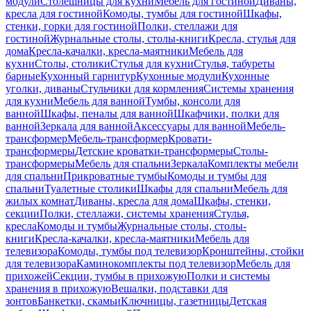
модули
Столешницы для кухни
Мебель для гостиной
Диваны,
кресла для гостиной
Комоды, тумбы для гостиной
Шкафы,
стенки, горки для гостиной
Полки, стеллажи для
гостиной
Журнальные столы, столы-книги
Кресла, стулья для
дома
Кресла-качалки, кресла-маятники
Мебель для
кухни
Столы, столики
Стулья для кухни
Стулья, табуреты
барные
Кухонный гарнитур
Кухонные модули
Кухонные
уголки, диваны
Стульчики для кормления
Системы хранения
для кухни
Мебель для ванной
Тумбы, консоли для
ванной
Шкафы, пеналы для ванной
Шкафчики, полки для
ванной
Зеркала для ванной
Аксессуары для ванной
Мебель-
трансформер
Мебель-трансформер
Кровати-
трансформеры
Детские кроватки-трансформеры
Столы-
трансформеры
Мебель для спальни
Зеркала
Комплекты мебели
для спальни
Прикроватные тумбы
Комоды и тумбы для
спальни
Туалетные столики
Шкафы для спальни
Мебель для
жилых комнат
Диваны, кресла для дома
Шкафы, стенки,
секции
Полки, стеллажи, системы хранения
Стулья,
кресла
Комоды и тумбы
Журнальные столы, столы-
книги
Кресла-качалки, кресла-маятники
Мебель для
телевизора
Комоды, тумбы под телевизор
Кронштейны, стойки
для телевизора
Каминокомплекты под телевизор
Мебель для
прихожей
Секции, тумбы в прихожую
Полки и системы
хранения в прихожую
Вешалки, подставки для
зонтов
Банкетки, скамьи
Ключницы, газетницы
Детская