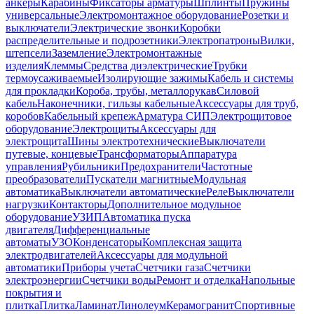
анкеры
Карабины
Фиксаторы арматуры
Шплинты
Пружины
универсальные
Электромонтажное оборудование
Розетки и
выключатели
Электрические звонки
Коробки
распределительные и подрозетники
Электропатроны
Вилки,
штепсели
Заземление
Электромонтажные
изделия
Клеммы
Средства диэлектрические
Трубки
термоусаживаемые
Изолирующие зажимы
Кабель и системы
для прокладки
Короба, трубы, металлорукав
Силовой
кабель
Наконечники, гильзы кабельные
Аксессуары для труб,
коробов
Кабельный крепеж
Арматура СИП
Электрощитовое
оборудование
Электрощиты
Аксессуары для
электрощита
Шины электротехнические
Выключатели
путевые, концевые
Трансформаторы
Аппаратура
управления
Рубильники
Предохранители
Частотные
преобразователи
Пускатели магнитные
Модульная
автоматика
Выключатели автоматические
Реле
Выключатели
нагрузки
Контакторы
Дополнительное модульное
оборудование
УЗИП
Автоматика пуска
двигателя
Дифференциальные
автоматы
УЗО
Конденсаторы
Комплексная защита
электродвигателей
Аксессуары для модульной
автоматики
Приборы учета
Счетчики газа
Счетчики
электроэнергии
Счетчики воды
Ремонт и отделка
Напольные
покрытия и
плитка
Плитка
Ламинат
Линолеум
Керамогранит
Спортивные