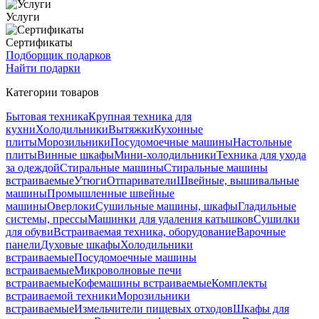
Услуги
Сертификаты
Подборщик подарков
Найти подарки
Категории товаров
Бытовая техника
Крупная техника для
кухни
Холодильники
Вытяжки
Кухонные
плиты
Морозильники
Посудомоечные машины
Настольные
плиты
Винные шкафы
Мини-холодильники
Техника для ухода
за одеждой
Стиральные машины
Стиральные машины
встраиваемые
Утюги
Отпариватели
Швейные, вышивальные
машины
Промышленные швейные
машины
Оверлоки
Сушильные машины, шкафы
Гладильные
системы, прессы
Машинки для удаления катышков
Сушилки
для обуви
Встраиваемая техника, оборудование
Варочные
панели
Духовые шкафы
Холодильники
встраиваемые
Посудомоечные машины
встраиваемые
Микроволновые печи
встраиваемые
Кофемашины встраиваемые
Комплекты
встраиваемой техники
Морозильники
встраиваемые
Измельчители пищевых отходов
Шкафы для