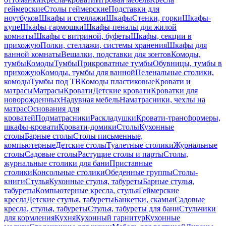
геймерские
Столы геймерские
Подставки для
ноутбуков
Шкафы и стеллажи
Шкафы
Стенки, горки
Шкафы-
купе
Шкафы-гармошки
Шкафы-пеналы для жилой
комнаты
Шкафы с витриной, буфеты
Шкафы, секции в
прихожую
Полки, стеллажи, системы хранения
Шкафы для
ванной комнаты
Вешалки, подставки для зонтов
Комоды,
тумбы
Комоды
Тумбы
Прикроватные тумбы
Обувницы, тумбы в
прихожую
Комоды, тумбы для ванной
Пеленальные столики,
комоды
Тумбы под ТВ
Комоды пластиковые
Кровати и
матрасы
Матрасы
Кровати
Детские кровати
Кроватки для
новорожденных
Надувная мебель
Наматрасники, чехлы на
матрас
Основания для
кроватей
Подматрасники
Раскладушки
Кровати-трансформеры,
шкафы-кровати
Кровати-домики
Столы
Кухонные
столы
Барные столы
Столы письменные,
компьютерные
Детские столы
Туалетные столики
Журнальные
столы
Садовые столы
Растущие столы и парты
Столы,
журнальные столики для бани
Приставные
столики
Консольные столики
Обеденные группы
Столы-
книги
Стулья
Кухонные стулья, табуреты
Барные стулья,
табуреты
Компьютерные кресла, стулья
Геймерские
кресла
Детские стулья, табуреты
Банкетки, скамьи
Садовые
кресла, стулья, табуреты
Стулья, табуреты для бани
Стульчики
для кормления
Кухня
Кухонный гарнитур
Кухонные