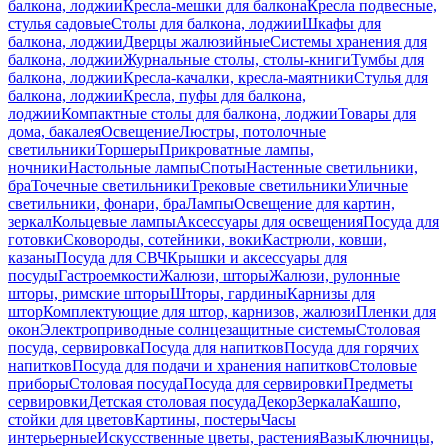
балкона, лоджии
Кресла-мешки для балкона
Кресла подвесные,
стулья садовые
Столы для балкона, лоджии
Шкафы для
балкона, лоджии
Дверцы жалюзийные
Системы хранения для
балкона, лоджии
Журнальные столы, столы-книги
Тумбы для
балкона, лоджии
Кресла-качалки, кресла-маятники
Стулья для
балкона, лоджии
Кресла, пуфы для балкона,
лоджии
Компактные столы для балкона, лоджии
Товары для
дома, бакалея
Освещение
Люстры, потолочные
светильники
Торшеры
Прикроватные лампы,
ночники
Настольные лампы
Споты
Настенные светильники,
бра
Точечные светильники
Трековые светильники
Уличные
светильники, фонари, бра
Лампы
Освещение для картин,
зеркал
Кольцевые лампы
Аксессуары для освещения
Посуда для
готовки
Сковороды, сотейники, воки
Кастрюли, ковши,
казаны
Посуда для СВЧ
Крышки и аксессуары для
посуды
Гастроемкости
Жалюзи, шторы
Жалюзи, рулонные
шторы, римские шторы
Шторы, гардины
Карнизы для
штор
Комплектующие для штор, карнизов, жалюзи
Пленки для
окон
Электроприводные солнцезащитные системы
Столовая
посуда, сервировка
Посуда для напитков
Посуда для горячих
напитков
Посуда для подачи и хранения напитков
Столовые
приборы
Столовая посуда
Посуда для сервировки
Предметы
сервировки
Детская столовая посуда
Декор
Зеркала
Кашпо,
стойки для цветов
Картины, постеры
Часы
интерьерные
Искусственные цветы, растения
Вазы
Ключницы,