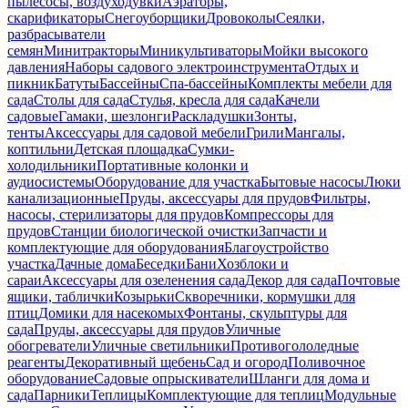
пылесосы, воздуходувки
Аэраторы,
скарификаторы
Снегоуборщики
Дровоколы
Сеялки,
разбрасыватели
семян
Минитракторы
Миникультиваторы
Мойки высокого
давления
Наборы садового электроинструмента
Отдых и
пикник
Батуты
Бассейны
Спа-бассейны
Комплекты мебели для
сада
Столы для сада
Стулья, кресла для сада
Качели
садовые
Гамаки, шезлонги
Раскладушки
Зонты,
тенты
Аксессуары для садовой мебели
Грили
Мангалы,
коптильни
Детская площадка
Сумки-
холодильники
Портативные колонки и
аудиосистемы
Оборудование для участка
Бытовые насосы
Люки
канализационные
Пруды, аксессуары для прудов
Фильтры,
насосы, стерилизаторы для прудов
Компрессоры для
прудов
Станции биологической очистки
Запчасти и
комплектующие для оборудования
Благоустройство
участка
Дачные дома
Беседки
Бани
Хозблоки и
сараи
Аксессуары для озеленения сада
Декор для сада
Почтовые
ящики, таблички
Козырьки
Скворечники, кормушки для
птиц
Домики для насекомых
Фонтаны, скульптуры для
сада
Пруды, аксессуары для прудов
Уличные
обогреватели
Уличные светильники
Противогололедные
реагенты
Декоративный щебень
Сад и огород
Поливочное
оборудование
Садовые опрыскиватели
Шланги для дома и
сада
Парники
Теплицы
Комплектующие для теплиц
Модульные