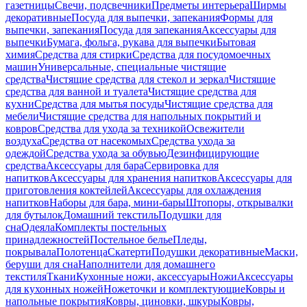
газетницы
Свечи, подсвечники
Предметы интерьера
Ширмы
декоративные
Посуда для выпечки, запекания
Формы для
выпечки, запекания
Посуда для запекания
Аксессуары для
выпечки
Бумага, фольга, рукава для выпечки
Бытовая
химия
Средства для стирки
Средства для посудомоечных
машин
Универсальные, специальные чистящие
средства
Чистящие средства для стекол и зеркал
Чистящие
средства для ванной и туалета
Чистящие средства для
кухни
Средства для мытья посуды
Чистящие средства для
мебели
Чистящие средства для напольных покрытий и
ковров
Средства для ухода за техникой
Освежители
воздуха
Средства от насекомых
Средства ухода за
одеждой
Средства ухода за обувью
Дезинфицирующие
средства
Аксессуары для бара
Сервировка для
напитков
Аксессуары для хранения напитков
Аксессуары для
приготовления коктейлей
Аксессуары для охлаждения
напитков
Наборы для бара, мини-бары
Штопоры, открывалки
для бутылок
Домашний текстиль
Подушки для
сна
Одеяла
Комплекты постельных
принадлежностей
Постельное белье
Пледы,
покрывала
Полотенца
Скатерти
Подушки декоративные
Маски,
беруши для сна
Наполнители для домашнего
текстиля
Ткани
Кухонные ножи, аксессуары
Ножи
Аксессуары
для кухонных ножей
Ножеточки и комплектующие
Ковры и
напольные покрытия
Ковры, циновки, шкуры
Ковры,