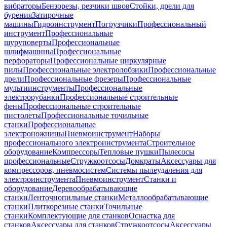
вибраторы
Бензорезы, резчики швов
Стойки, дрели для
бурения
Затирочные
машины
Гидроинструмент
Погрузчики
Профессиональный
инструмент
Профессиональные
шуруповерты
Профессиональные
шлифмашины
Профессиональные
перфораторы
Профессиональные циркулярные
пилы
Профессиональные электролобзики
Профессиональные
дрели
Профессиональные фрезеры
Профессиональные
мультиинструменты
Профессиональные
электрорубанки
Профессиональные строительные
фены
Профессиональные строительные
пистолеты
Профессиональные точильные
станки
Профессиональные
электроножницы
Пневмоинструмент
Наборы
профессионального электроинструмента
Строительное
оборудование
Компрессоры
Тепловые пушки
Пылесосы
профессиональные
Стружкоотсосы
Домкраты
Аксессуары для
компрессоров, пневмосистем
Системы пылеудаления для
электроинструмента
Пневмоинструмент
Станки и
оборудование
Деревообрабатывающие
станки
Ленточнопильные станки
Металлообрабатывающие
станки
Плиткорезные станки
Точильные
станки
Комплектующие для станков
Оснастка для
станков
Аксессуары для станков
Стружкоотсосы
Аксессуары