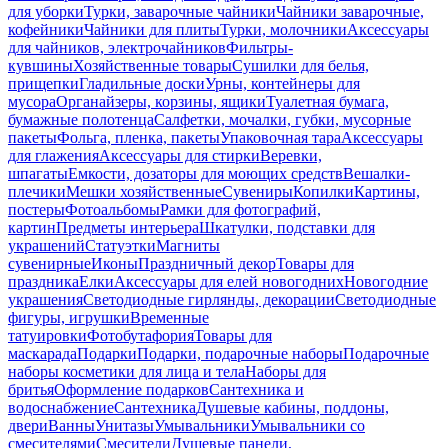
для уборки
Турки, заварочные чайники
Чайники заварочные,
кофейники
Чайники для плиты
Турки, молочники
Аксессуары
для чайников, электрочайников
Фильтры-
кувшины
Хозяйственные товары
Сушилки для белья,
прищепки
Гладильные доски
Урны, контейнеры для
мусора
Органайзеры, корзины, ящики
Туалетная бумага,
бумажные полотенца
Салфетки, мочалки, губки, мусорные
пакеты
Фольга, пленка, пакеты
Упаковочная тара
Аксессуары
для глажения
Аксессуары для стирки
Веревки,
шпагаты
Емкости, дозаторы для моющих средств
Вешалки-
плечики
Мешки хозяйственные
Сувениры
Копилки
Картины,
постеры
Фотоальбомы
Рамки для фотографий,
картин
Предметы интерьера
Шкатулки, подставки для
украшений
Статуэтки
Магниты
сувенирные
Иконы
Праздничный декор
Товары для
праздника
Елки
Аксессуары для елей новогодних
Новогодние
украшения
Светодиодные гирлянды, декорации
Светодиодные
фигуры, игрушки
Временные
татуировки
Фотобутафория
Товары для
маскарада
Подарки
Подарки, подарочные наборы
Подарочные
наборы косметики для лица и тела
Наборы для
бритья
Оформление подарков
Сантехника и
водоснабжение
Сантехника
Душевые кабины, поддоны,
двери
Ванны
Унитазы
Умывальники
Умывальники со
смесителями
Смесители
Душевые панели,