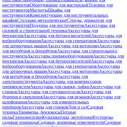
инструментов
Оборудование для мастерской
Тележки для
инструментов
Магниты
Шкафы для
инструментов
Комплектующие для инструментальных
шкафов
Стеллажи металлические
Стенды, держатели для
инструментов
Поддоны для инструментов
Аксессуары для
силовой и строительной техники
Аксессуары для
бензорезов
Аксессуары для бетоносмесителей
Аксессуары для
виброоборудования
Аксессуары для генераторов
Аксессуары
для затирочных машин
Аксессуары для мотопомп
Аксессуары
для мотобуров и бензобуров
Аксессуары для строительного
инструмента
Аксессуары пневмооборудования
Аксессуары для
бензорезов
Аксессуары для бетоносмесителей
Аксессуары для
виброоборудования
Аксессуары для генераторов
Аксессуары
для затирочных машин
Аксессуары для мотопомп
Аксессуары
для мотобуров и бензобуров
Аксессуары для
электроинструмента
Аксессуары для компрессоров,
пневмосистем
Аксессуары для сварки, пайки
Аксессуары для
станков
Аксессуары для стружкоотсосов
Аксессуары для
бурения и сверления
Аксессуары для резания
Аксессуары для
шлифования
Аксессуары для измерительных
приборов
Аксессуары для станков
Дом и сад
Садовая
техника
Триммеры, бензокосы
Цепные
пилы
Газонокосилки
Культиваторы, мотоблоки
Кусторезы,
садовые ножницы
Садовые, кормовые измельчители
Садовые