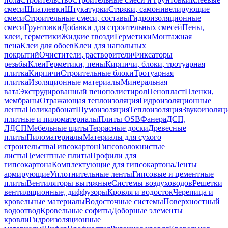
смеси
Шпатлевки
Штукатурки
Стяжки, самонивелирующие
смеси
Строительные смеси, составы
Гидроизоляционные
смеси
Грунтовки
Добавки для строительных смесей
Пены,
клеи, герметики
Жидкие гвозди
Герметики
Монтажная
пена
Клеи для обоев
Клеи для напольных
покрытий
Очистители, растворители
Фиксаторы
резьбы
Клеи
Герметики, пены
Кирпичи, блоки, тротуарная
плитка
Кирпичи
Строительные блоки
Тротуарная
плитка
Изоляционные материалы
Минеральная
вата
Экструдированный пенополистирол
Пенопласт
Пленки,
мембраны
Отражающая теплоизоляция
Гидроизоляционные
ленты
Поликарбонат
Шумоизоляция
Теплоизоляция
Звукоизоляц
плитные и пиломатериалы
Плиты OSB
Фанера
ДСП,
ЛДСП
Мебельные щиты
Террасные доски
Древесные
плиты
Пиломатериалы
Материалы для сухого
строительства
Гипсокартон
Гипсоволокнистые
листы
Цементные плиты
Профили для
гипсокартона
Комплектующие для гипсокартона
Ленты
армирующие
Уплотнительные ленты
Гипсовые и цементные
плиты
Вентиляторы вытяжные
Системы воздуховодов
Решетки
вентиляционные, диффузоры
Кровля и водосток
Черепица и
кровельные материалы
Водосточные системы
Поверхностный
водоотвод
Кровельные софиты
Доборные элементы
кровли
Гидроизоляционные