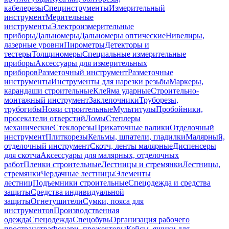
кабелерезы
Специнструменты
Измерительный
инструмент
Мерительные
инструменты
Электроизмерительные
приборы
Дальномеры
Дальномеры оптические
Нивелиры,
лазерные уровни
Пирометры
Детекторы и
тестеры
Толщиномеры
Специальные измерительные
приборы
Аксессуары для измерительных
приборов
Разметочный инструмент
Разметочные
инструменты
Инструменты для нарезки резьбы
Маркеры,
карандаши строительные
Клейма ударные
Строительно-
монтажный инструмент
Заклепочники
Труборезы,
трубогибы
Ножи строительные
Мультитулы
Пробойники,
просекатели отверстий
Ломы
Степлеры
механические
Стеклорезы
Прикаточные валики
Отделочный
инструмент
Плиткорезы
Кельмы, шпатели, гладилки
Малярный,
отделочный инструмент
Скотч, ленты малярные
Диспенсеры
для скотча
Аксессуары для малярных, отделочных
работ
Пленки строительные
Лестницы и стремянки
Лестницы,
стремянки
Чердачные лестницы
Элементы
лестниц
Подъемники строительные
Спецодежда и средства
защиты
Средства индивидуальной
защиты
Огнетушители
Сумки, пояса для
инструментов
Производственная
одежда
Спецодежда
Спецобувь
Организация рабочего
пространства
Фонари, прожекторы
Кейсы, ящики для