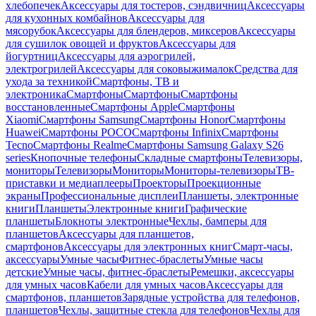
хлебопечек
Аксессуары для тостеров, сэндвичниц
Аксессуары
для кухонных комбайнов
Аксессуары для
мясорубок
Аксессуары для блендеров, миксеров
Аксессуары
для сушилок овощей и фруктов
Аксессуары для
йогуртниц
Аксессуары для аэрогрилей,
электрогрилей
Аксессуары для соковыжималок
Средства для
ухода за техникой
Смартфоны, ТВ и
электроника
Смартфоны
Смартфоны
Смартфоны
восстановленные
Смартфоны Apple
Смартфоны
Xiaomi
Смартфоны Samsung
Смартфоны Honor
Смартфоны
Huawei
Смартфоны POCO
Смартфоны Infinix
Смартфоны
Tecno
Смартфоны Realme
Смартфоны Samsung Galaxy S26
series
Кнопочные телефоны
Складные смартфоны
Телевизоры,
мониторы
Телевизоры
Мониторы
Мониторы-телевизоры
ТВ-
приставки и медиаплееры
Проекторы
Проекционные
экраны
Профессиональные дисплеи
Планшеты, электронные
книги
Планшеты
Электронные книги
Графические
планшеты
Блокноты электронные
Чехлы, бамперы для
планшетов
Аксессуары для планшетов,
смартфонов
Аксессуары для электронных книг
Смарт-часы,
аксессуары
Умные часы
Фитнес-браслеты
Умные часы
детские
Умные часы, фитнес-браслеты
Ремешки, аксессуары
для умных часов
Кабели для умных часов
Аксессуары для
смартфонов, планшетов
Зарядные устройства для телефонов,
планшетов
Чехлы, защитные стекла для телефонов
Чехлы для