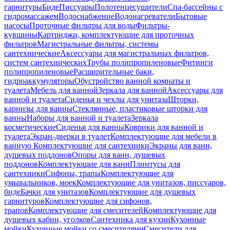
гарнитуры
Биде
Писсуары
Полотенцесушители
Спа-бассейны с
гидромассажем
Водоснабжение
Водонагреватели
Бытовые
насосы
Проточные фильтры для воды
Фильтры-
кувшины
Картриджи, комплектующие для проточных
фильтров
Магистральные фильтры, системы
сантехнические
Аксессуары для магистральных фильтров,
систем сантехнических
Трубы полипропиленовые
Фитинги
полипропиленовые
Расширительные баки,
гидроаккумуляторы
Обустройство ванной комнаты и
туалета
Мебель для ванной
Зеркала для ванной
Аксессуары для
ванной и туалета
Сиденья и чехлы для унитаза
Шторки,
карнизы для ванны
Стеклянные, пластиковые шторки для
ванны
Наборы для ванной и туалета
Зеркала
косметические
Сиденья для ванны
Коврики для ванной и
туалета
Экран-дверки в туалет
Комплектующие для мебели в
ванную
Комплектующие для сантехники
Экраны для ванн,
душевых поддонов
Опоры для ванн, душевых
поддонов
Комплектующие для ванн
Плинтусы для
сантехники
Сифоны, трапы
Комплектующие для
умывальников, моек
Комплектующие для унитазов, писсуаров,
биде
Бачки для унитазов
Комплектующие для душевых
гарнитуров
Комплектующие для сифонов,
трапов
Комплектующие для смесителей
Комплектующие для
душевых кабин, уголков
Сантехника для кухни
Кухонные
мойки
Кухонные мойки со смесителями
Смесители для