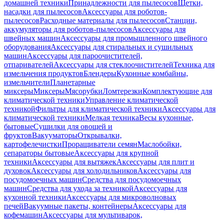
домашней техники
Принадлежности для пылесосов
Щетки,
насадки для пылесосов
Аксессуары для роботов-
пылесосов
Расходные материалы для пылесосов
Станции,
аккумуляторы для роботов-пылесосов
Аксессуары для
швейных машин
Аксессуары для промышленного швейного
оборудования
Аксессуары для стиральных и сушильных
машин
Аксессуары для пароочистителей,
отпаривателей
Аксессуары для стеклоочистителей
Техника для
измельчения продуктов
Блендеры
Кухонные комбайны,
измельчители
Планетарные
миксеры
Миксеры
Мясорубки
Ломтерезки
Комплектующие для
климатической техники
Управление климатической
техникой
Фильтры для климатической техники
Аксессуары для
климатической техники
Мелкая техника
Весы кухонные,
бытовые
Сушилки для овощей и
фруктов
Вакууматоры
Открывалки,
картофелечистки
Проращиватели семян
Маслобойки,
сепараторы бытовые
Аксессуары для крупной
техники
Аксессуары для вытяжек
Аксессуары для плит и
духовок
Аксессуары для холодильников
Аксессуары для
посудомоечных машин
Средства для посудомоечных
машин
Средства для ухода за техникой
Аксессуары для
кухонной техники
Аксессуары для микроволновых
печей
Вакуумные пакеты, контейнеры
Аксессуары для
кофемашин
Аксессуары для мультиварок,