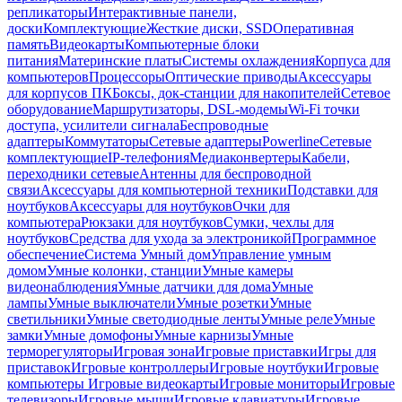
репликаторы
Интерактивные панели,
доски
Комплектующие
Жесткие диски, SSD
Оперативная
память
Видеокарты
Компьютерные блоки
питания
Материнские платы
Системы охлаждения
Корпуса для
компьютеров
Процессоры
Оптические приводы
Аксессуары
для корпусов ПК
Боксы, док-станции для накопителей
Сетевое
оборудование
Маршрутизаторы, DSL-модемы
Wi-Fi точки
доступа, усилители сигнала
Беспроводные
адаптеры
Коммутаторы
Сетевые адаптеры
Powerline
Сетевые
комплектующие
IP-телефония
Медиаконвертеры
Кабели,
переходники сетевые
Антенны для беспроводной
связи
Аксессуары для компьютерной техники
Подставки для
ноутбуков
Аксессуары для ноутбуков
Очки для
компьютера
Рюкзаки для ноутбуков
Сумки, чехлы для
ноутбуков
Средства для ухода за электроникой
Программное
обеспечение
Система Умный дом
Управление умным
домом
Умные колонки, станции
Умные камеры
видеонаблюдения
Умные датчики для дома
Умные
лампы
Умные выключатели
Умные розетки
Умные
светильники
Умные светодиодные ленты
Умные реле
Умные
замки
Умные домофоны
Умные карнизы
Умные
терморегуляторы
Игровая зона
Игровые приставки
Игры для
приставок
Игровые контроллеры
Игровые ноутбуки
Игровые
компьютеры
Игровые видеокарты
Игровые мониторы
Игровые
телевизоры
Игровые мыши
Игровые клавиатуры
Игровые