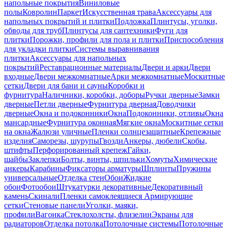
напольные покрытия
Виниловые
полы
Ковролин
Паркет
Искусственная трава
Аксессуары для
напольных покрытий и плитки
Подложка
Плинтусы, уголки,
обводы для труб
Плинтусы для сантехники
Фуги для
плитки
Порожки, профили для пола и плитки
Приспособления
для укладки плитки
Системы выравнивания
плитки
Аксессуары для напольных
покрытий
Реставрационные материалы
Двери и арки
Двери
входные
Двери межкомнатные
Арки межкомнатные
Москитные
сетки
Двери для бани и сауны
Коробки и
фурнитура
Наличники, коробки, доборы
Ручки дверные
Замки
дверные
Петли дверные
Фурнитура дверная
Доводчики
дверные
Окна и подоконники
Окна
Подоконники, отливы
Окна
мансардные
Фурнитура оконная
Мягкие окна
Москитные сетки
на окна
Жалюзи уличные
Пленки солнцезащитные
Крепежные
изделия
Саморезы, шурупы
Гвозди
Анкеры, дюбели
Скобы,
штифты
Перфорированный крепеж
Гайки,
шайбы
Заклепки
Болты, винты, шпильки
Хомуты
Химические
анкеры
Карабины
Фиксаторы арматуры
Шплинты
Пружины
универсальные
Отделка стен
Обои
Жидкие
обои
Фотообои
Штукатурки декоративные
Декоративный
камень
Скинали
Пленки самоклеящиеся
Армирующие
сетки
Стеновые панели
Уголки, маяки,
профили
Вагонка
Стеклохолсты, флизелин
Экраны для
радиаторов
Отделка потолка
Потолочные системы
Потолочные