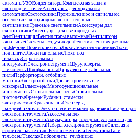
автоматы
УЗО
Конденсаторы
Комплексная защита
электродвигателей
Аксессуары для модульной
автоматики
Светотехника
Промышленное и сигнальное
освещение
Светодиодные ленты
Точечные
светильники
Трековые светильники
Аксессуары для
светотехники
Аксессуары для светодиодных
лент
Вентиляция
Вентиляторы вытяжные
Вентиляторы
канальные
Системы воздуховодов
Решетки вентиляционные,
диффузоры
Проветриватели
Люки
Люки ревизионные
Люки
под плитку
Люки напольные
Люки под
покраску
Строительный
инструмент
Электроинструмент
Шуруповерты,
гайковерты
Шлифмашины
Циркулярные, сабельные
пилы
Перфораторы, отбойные
молотки
Электролобзики
Дрели
Строительные
миксеры
Дальномеры
Многофункциональные
инструменты
Строительные фены
Строительные
пистолеты
Фрезеры
Рубанки, стамески
электрические
Краскопульты
Степлеры,
гвоздезабиватели
Электрические ножницы, резаки
Насадки для
электроинструмента
Аксессуары для
электроинструмента
Аккумуляторы, зарядные устройства для
электроинструмента
Наборы электроинструмента
Силовая и
строительная техника
Бетоносмесители
Генераторы
Тали,
тельферы
Такелаж
Виброплиты, глубинные