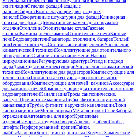
материалы
Шифер
Профнастил
Рулонная кровля
Кровельная
вентиляция
Отделка фасада
Фасадные
панели
Сайдинг
Комплектующие для фасадных
панелей
Декоративные штукатурки для фасада
Клинкерная
плитка для фасада
Декоративный камень для наружной
отделки
Отопление
Отопительные котлы
Газовые
колонки
Камины, печи-камины
Отопительные печи
Банные
печи
Водонагреватели
Радиаторы отопления, батареи
Теплый
пол
Теплые плинтусы
Системы антиобледенения
Управление
климатической техникой
Комплектующие для отопительного
оборудования
Стабилизаторы напряжения
Насосы
циркуляционные
Регулирующая арматура
Отвод и подвод
воды
Дымоходы и комплектующие
Управление климатической
техникой
Комплектующие для радиаторов
Комплектующие для
теплого пола
Топливо и аксессуары для отопительного
оборудования
Комплектующие для печей, каминов
Аксессуары
для каминов, печей
Комплектующие для отопительных котлов,
водонагревателей
Канализация
Тросы сантехнические,
вантузы
Прочистные машины
Трубы, фитинги внутренней
канализации
Трубы, фитинги наружной канализации
Люки
канализационные
Металлопрокат
Металлопрокат
Сваи
Заборы,
ограждения
Автоматика для ворот
Крепежные
изделия
Саморезы, шурупы
Гвозди
Анкеры, дюбели
Скобы,
штифты
Перфорированный крепеж
Гайки,
шайбы
Заклепки
Болты, винты, шпильки
Хомуты
Химические