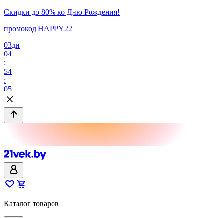
Скидки до 80% ко Дню Рождения!
промокод HAPPY22
03
дн
04
:
54
:
05
Каталог товаров