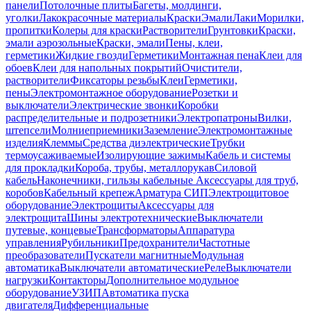
панели
Потолочные плиты
Багеты, молдинги,
уголки
Лакокрасочные материалы
Краски
Эмали
Лаки
Морилки,
пропитки
Колеры для краски
Растворители
Грунтовки
Краски,
эмали аэрозольные
Краски, эмали
Пены, клеи,
герметики
Жидкие гвозди
Герметики
Монтажная пена
Клеи для
обоев
Клеи для напольных покрытий
Очистители,
растворители
Фиксаторы резьбы
Клеи
Герметики,
пены
Электромонтажное оборудование
Розетки и
выключатели
Электрические звонки
Коробки
распределительные и подрозетники
Электропатроны
Вилки,
штепсели
Молниеприемники
Заземление
Электромонтажные
изделия
Клеммы
Средства диэлектрические
Трубки
термоусаживаемые
Изолирующие зажимы
Кабель и системы
для прокладки
Короба, трубы, металлорукав
Силовой
кабель
Наконечники, гильзы кабельные
Аксессуары для труб,
коробов
Кабельный крепеж
Арматура СИП
Электрощитовое
оборудование
Электрощиты
Аксессуары для
электрощита
Шины электротехнические
Выключатели
путевые, концевые
Трансформаторы
Аппаратура
управления
Рубильники
Предохранители
Частотные
преобразователи
Пускатели магнитные
Модульная
автоматика
Выключатели автоматические
Реле
Выключатели
нагрузки
Контакторы
Дополнительное модульное
оборудование
УЗИП
Автоматика пуска
двигателя
Дифференциальные