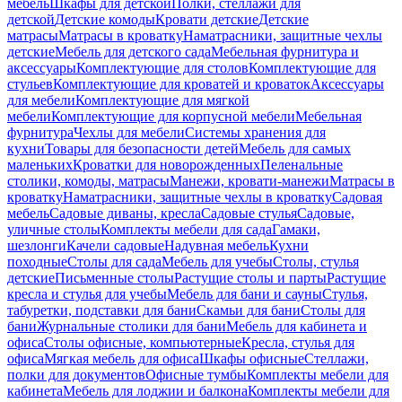
мебель
Шкафы для детской
Полки, стеллажи для
детской
Детские комоды
Кровати детские
Детские
матрасы
Матрасы в кроватку
Наматрасники, защитные чехлы
детские
Мебель для детского сада
Мебельная фурнитура и
аксессуары
Комплектующие для столов
Комплектующие для
стульев
Комплектующие для кроватей и кроваток
Аксессуары
для мебели
Комплектующие для мягкой
мебели
Комплектующие для корпусной мебели
Мебельная
фурнитура
Чехлы для мебели
Системы хранения для
кухни
Товары для безопасности детей
Мебель для самых
маленьких
Кроватки для новорожденных
Пеленальные
столики, комоды, матрасы
Манежи, кровати-манежи
Матрасы в
кроватку
Наматрасники, защитные чехлы в кроватку
Садовая
мебель
Садовые диваны, кресла
Садовые стулья
Садовые,
уличные столы
Комплекты мебели для сада
Гамаки,
шезлонги
Качели садовые
Надувная мебель
Кухни
походные
Столы для сада
Мебель для учебы
Столы, стулья
детские
Письменные столы
Растущие столы и парты
Растущие
кресла и стулья для учебы
Мебель для бани и сауны
Стулья,
табуретки, подставки для бани
Скамьи для бани
Столы для
бани
Журнальные столики для бани
Мебель для кабинета и
офиса
Столы офисные, компьютерные
Кресла, стулья для
офиса
Мягкая мебель для офиса
Шкафы офисные
Стеллажи,
полки для документов
Офисные тумбы
Комплекты мебели для
кабинета
Мебель для лоджии и балкона
Комплекты мебели для