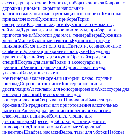
аксессуары для ковров
Коврики, наборы ковриков
Ковровые
дорожки
Циновки
Покрытия напольные
тафтинговые
Защитные, грязезащитные коврики
Кухонные
принадлежности
Кухонные приборы
Терки,
овощерезки
Разделочные доски
Кухонные термометры,
таймеры
Дуршлаги, сита, воронки
Формы, приборы для
приготовления
Молотки для мяса, тендерайзеры
Кухонные
мелочи
Миски
Кухонный текстиль
Кухонные фартуки,
прихватки
Кухонные полотенца
Скатерти, сервировочные
салфетки
Организация хранения на кухне
Посуда для
хранения
Органайзеры для кухни
Органайзеры для
специй
Посуда для ланча
Полки и аксессуары на
рейлинги
Рейлинги для кухни
Одноразовая посуда,
упаковка
Вакуумные пакеты,
контейнеры
Бакалея
Кофе
Чай
Цикорий, какао, горячий
шоколад
Сиропы и топпинги
Консервирование и
дистилляция
Автоклавы для консервирования
Аксессуары для
консервирования
Приспособления для
консервирования
Открывалки
Пивоварни
Емкости для
брожения
Ингредиенты для приготовления алкогольных
напитков
Аксессуары для приготовления и хранения
алкогольных напитков
Комплектующие для
дистилляторов
Прессы, дробилки для виноделия и
пивоварения
Дистилляторы бытовые
Уборочный
инвентарь
Швабры, насадки
Ведра, тазы для уборки
Наборы