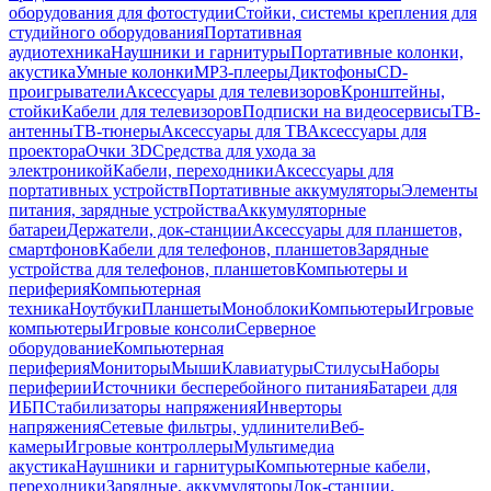
оборудования для фотостудии
Стойки, системы крепления для
студийного оборудования
Портативная
аудиотехника
Наушники и гарнитуры
Портативные колонки,
акустика
Умные колонки
MP3-плееры
Диктофоны
CD-
проигрыватели
Аксессуары для телевизоров
Кронштейны,
стойки
Кабели для телевизоров
Подписки на видеосервисы
ТВ-
антенны
ТВ-тюнеры
Аксессуары для ТВ
Аксессуары для
проектора
Очки 3D
Средства для ухода за
электроникой
Кабели, переходники
Аксессуары для
портативных устройств
Портативные аккумуляторы
Элементы
питания, зарядные устройства
Аккумуляторные
батареи
Держатели, док-станции
Аксессуары для планшетов,
смартфонов
Кабели для телефонов, планшетов
Зарядные
устройства для телефонов, планшетов
Компьютеры и
периферия
Компьютерная
техника
Ноутбуки
Планшеты
Моноблоки
Компьютеры
Игровые
компьютеры
Игровые консоли
Серверное
оборудование
Компьютерная
периферия
Мониторы
Мыши
Клавиатуры
Стилусы
Наборы
периферии
Источники бесперебойного питания
Батареи для
ИБП
Стабилизаторы напряжения
Инверторы
напряжения
Сетевые фильтры, удлинители
Веб-
камеры
Игровые контроллеры
Мультимедиа
акустика
Наушники и гарнитуры
Компьютерные кабели,
переходники
Зарядные, аккумуляторы
Док-станции,