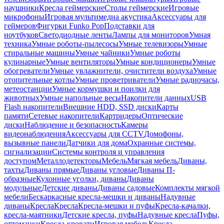
наушники
Кресла геймерские
Столы геймерские
Игровые
микрофоны
Игровая мультимедиа акустика
Аксессуары для
геймеров
Фигурки Funko Pop
Подставки для
ноутбуков
Светодиодные ленты
Лампы для мониторов
Умная
техника
Умные роботы-пылесосы
Умные телевизоры
Умные
стиральные машины
Умные чайники
Умные роботы
кулинарные
Умные вентиляторы
Умные кондиционеры
Умные
обогреватели
Умные увлажнители, очистители воздуха
Умные
отопительные котлы
Умные проветриватели
Умные радиочасы,
метеостанции
Умные кормушки и поилки для
животных
Умные напольные весы
Накопители данных
USB
Flash накопители
Внешние HDD, SSD диски
Карты
памяти
Сетевые накопители
Картридеры
Оптические
диски
Наблюдение и безопасность
Камеры
видеонаблюдения
Аксессуары для CCTV
Домофоны,
вызывные панели
Датчики для дома
Охранные системы,
сигнализации
Системы контроля и управления
доступом
Металлодетекторы
Мебель
Мягкая мебель
Диваны,
тахты
Диваны прямые
Диваны угловые
Диваны П-
образные
Кухонные уголки, диваны
Диваны
модульные
Детские диваны
Диваны садовые
Комплекты мягкой
мебели
Бескаркасные кресла-мешки и диваны
Надувные
диваны
Кресла
Кресла
Кресла-мешки и пуфы
Кресла-качалки,
кресла-маятники
Детские кресла, пуфы
Надувные кресла
Пуфы,
оттоманки
Кресла-кровати
Игровая мебель
Кресла