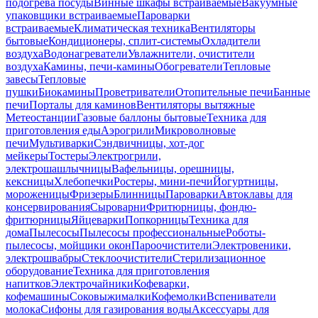
подогрева посуды
Винные шкафы встраиваемые
Вакуумные
упаковщики встраиваемые
Пароварки
встраиваемые
Климатическая техника
Вентиляторы
бытовые
Кондиционеры, сплит-системы
Охладители
воздуха
Водонагреватели
Увлажнители, очистители
воздуха
Камины, печи-камины
Обогреватели
Тепловые
завесы
Тепловые
пушки
Биокамины
Проветриватели
Отопительные печи
Банные
печи
Порталы для каминов
Вентиляторы вытяжные
Метеостанции
Газовые баллоны бытовые
Техника для
приготовления еды
Аэрогрили
Микроволновые
печи
Мультиварки
Сэндвичницы, хот-дог
мейкеры
Тостеры
Электрогрили,
электрошашлычницы
Вафельницы, орешницы,
кексницы
Хлебопечки
Ростеры, мини-печи
Йогуртницы,
мороженицы
Фризеры
Блинницы
Пароварки
Автоклавы для
консервирования
Сыроварни
Фритюрницы, фондю-
фритюрницы
Яйцеварки
Попкорницы
Техника для
дома
Пылесосы
Пылесосы профессиональные
Роботы-
пылесосы, мойщики окон
Пароочистители
Электровеники,
электрошвабры
Стеклоочистители
Стерилизационное
оборудование
Техника для приготовления
напитков
Электрочайники
Кофеварки,
кофемашины
Соковыжималки
Кофемолки
Вспениватели
молока
Сифоны для газирования воды
Аксессуары для