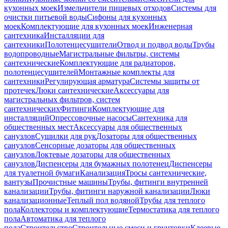
кухонных моек
Измельчители пищевых отходов
Системы для
очистки питьевой воды
Сифоны для кухонных
моек
Комплектующие для кухонных моек
Инженерная
сантехника
Инсталляции для
сантехники
Полотенцесушители
Отвод и подвод воды
Трубы
водопроводные
Магистральные фильтры, системы
сантехнические
Комплектующие для радиаторов,
полотенцесушителей
Монтажные комплекты для
сантехники
Регулирующая арматура
Системы защиты от
протечек
Люки сантехнические
Аксессуары для
магистральных фильтров, систем
сантехнических
Фитинги
Комплектующие для
инсталляций
Опрессовочные насосы
Сантехника для
общественных мест
Аксессуары для общественных
санузлов
Сушилки для рук
Дозаторы для общественных
санузлов
Сенсорные дозаторы для общественных
санузлов
Локтевые дозаторы для общественных
санузлов
Диспенсеры для бумажных полотенец
Диспенсеры
для туалетной бумаги
Канализация
Тросы сантехнические,
вантузы
Прочистные машины
Трубы, фитинги внутренней
канализации
Трубы, фитинги наружной канализации
Люки
канализационные
Теплый пол водяной
Трубы для теплого
пола
Коллекторы и комплектующие
Термостатика для теплого
пола
Автоматика для теплого
пола
Строительство
Строительные смеси и грунтовки
Клеевые