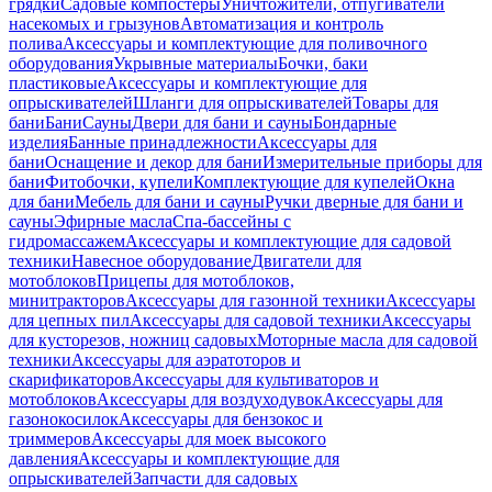
грядки
Садовые компостеры
Уничтожители, отпугиватели
насекомых и грызунов
Автоматизация и контроль
полива
Аксессуары и комплектующие для поливочного
оборудования
Укрывные материалы
Бочки, баки
пластиковые
Аксессуары и комплектующие для
опрыскивателей
Шланги для опрыскивателей
Товары для
бани
Бани
Сауны
Двери для бани и сауны
Бондарные
изделия
Банные принадлежности
Аксессуары для
бани
Оснащение и декор для бани
Измерительные приборы для
бани
Фитобочки, купели
Комплектующие для купелей
Окна
для бани
Мебель для бани и сауны
Ручки дверные для бани и
сауны
Эфирные масла
Спа-бассейны с
гидромассажем
Аксессуары и комплектующие для садовой
техники
Навесное оборудование
Двигатели для
мотоблоков
Прицепы для мотоблоков,
минитракторов
Аксессуары для газонной техники
Аксессуары
для цепных пил
Аксессуары для садовой техники
Аксессуары
для кусторезов, ножниц садовых
Моторные масла для садовой
техники
Аксессуары для аэратоторов и
скарификаторов
Аксессуары для культиваторов и
мотоблоков
Аксессуары для воздуходувок
Аксессуары для
газонокосилок
Аксессуары для бензокос и
триммеров
Аксессуары для моек высокого
давления
Аксессуары и комплектующие для
опрыскивателей
Запчасти для садовых