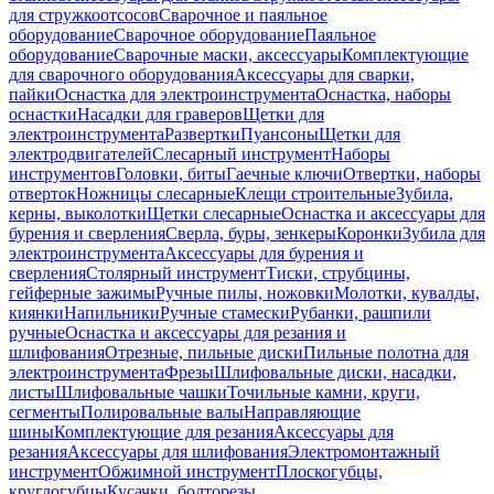
для стружкоотсосов
Сварочное и паяльное
оборудование
Сварочное оборудование
Паяльное
оборудование
Сварочные маски, аксессуары
Комплектующие
для сварочного оборудования
Аксессуары для сварки,
пайки
Оснастка для электроинструмента
Оснастка, наборы
оснастки
Насадки для граверов
Щетки для
электроинструмента
Развертки
Пуансоны
Щетки для
электродвигателей
Слесарный инструмент
Наборы
инструментов
Головки, биты
Гаечные ключи
Отвертки, наборы
отверток
Ножницы слесарные
Клещи строительные
Зубила,
керны, выколотки
Щетки слесарные
Оснастка и аксессуары для
бурения и сверления
Сверла, буры, зенкеры
Коронки
Зубила для
электроинструмента
Аксессуары для бурения и
сверления
Столярный инструмент
Тиски, струбцины,
гейферные зажимы
Ручные пилы, ножовки
Молотки, кувалды,
киянки
Напильники
Ручные стамески
Рубанки, рашпили
ручные
Оснастка и аксессуары для резания и
шлифования
Отрезные, пильные диски
Пильные полотна для
электроинструмента
Фрезы
Шлифовальные диски, насадки,
листы
Шлифовальные чашки
Точильные камни, круги,
сегменты
Полировальные валы
Направляющие
шины
Комплектующие для резания
Аксессуары для
резания
Аксессуары для шлифования
Электромонтажный
инструмент
Обжимной инструмент
Плоскогубцы,
круглогубцы
Кусачки, болторезы,