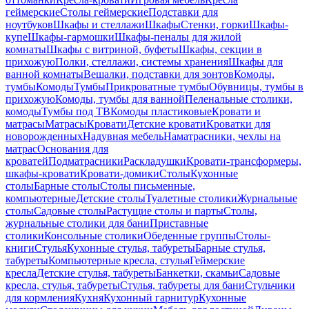
геймерские
Столы геймерские
Подставки для
ноутбуков
Шкафы и стеллажи
Шкафы
Стенки, горки
Шкафы-
купе
Шкафы-гармошки
Шкафы-пеналы для жилой
комнаты
Шкафы с витриной, буфеты
Шкафы, секции в
прихожую
Полки, стеллажи, системы хранения
Шкафы для
ванной комнаты
Вешалки, подставки для зонтов
Комоды,
тумбы
Комоды
Тумбы
Прикроватные тумбы
Обувницы, тумбы в
прихожую
Комоды, тумбы для ванной
Пеленальные столики,
комоды
Тумбы под ТВ
Комоды пластиковые
Кровати и
матрасы
Матрасы
Кровати
Детские кровати
Кроватки для
новорожденных
Надувная мебель
Наматрасники, чехлы на
матрас
Основания для
кроватей
Подматрасники
Раскладушки
Кровати-трансформеры,
шкафы-кровати
Кровати-домики
Столы
Кухонные
столы
Барные столы
Столы письменные,
компьютерные
Детские столы
Туалетные столики
Журнальные
столы
Садовые столы
Растущие столы и парты
Столы,
журнальные столики для бани
Приставные
столики
Консольные столики
Обеденные группы
Столы-
книги
Стулья
Кухонные стулья, табуреты
Барные стулья,
табуреты
Компьютерные кресла, стулья
Геймерские
кресла
Детские стулья, табуреты
Банкетки, скамьи
Садовые
кресла, стулья, табуреты
Стулья, табуреты для бани
Стульчики
для кормления
Кухня
Кухонный гарнитур
Кухонные