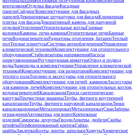
материалы
Шифер
Профнастил
Рулонная кровля
Кровельная
вентиляция
Отделка фасада
Фасадные
панели
Сайдинг
Комплектующие для фасадных
панелей
Декоративные штукатурки для фасада
Клинкерная
плитка для фасада
Декоративный камень для наружной
отделки
Отопление
Отопительные котлы
Газовые
колонки
Камины, печи-камины
Отопительные печи
Банные
печи
Водонагреватели
Радиаторы отопления, батареи
Теплый
пол
Теплые плинтусы
Системы антиобледенения
Управление
климатической техникой
Комплектующие для отопительного
оборудования
Стабилизаторы напряжения
Насосы
циркуляционные
Регулирующая арматура
Отвод и подвод
воды
Дымоходы и комплектующие
Управление климатической
техникой
Комплектующие для радиаторов
Комплектующие для
теплого пола
Топливо и аксессуары для отопительного
оборудования
Комплектующие для печей, каминов
Аксессуары
для каминов, печей
Комплектующие для отопительных котлов,
водонагревателей
Канализация
Тросы сантехнические,
вантузы
Прочистные машины
Трубы, фитинги внутренней
канализации
Трубы, фитинги наружной канализации
Люки
канализационные
Металлопрокат
Металлопрокат
Сваи
Заборы,
ограждения
Автоматика для ворот
Крепежные
изделия
Саморезы, шурупы
Гвозди
Анкеры, дюбели
Скобы,
штифты
Перфорированный крепеж
Гайки,
шайбы
Заклепки
Болты, винты, шпильки
Хомуты
Химические