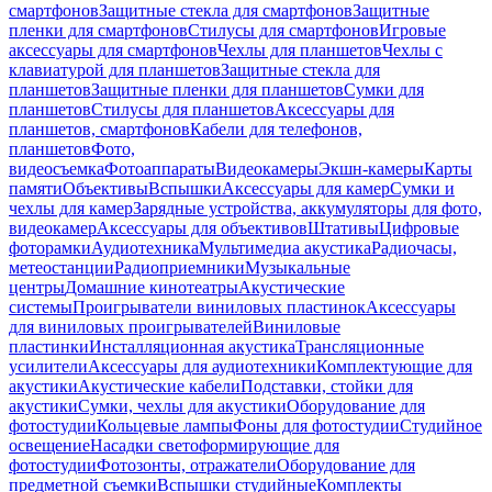
смартфонов
Защитные стекла для смартфонов
Защитные
пленки для смартфонов
Стилусы для смартфонов
Игровые
аксессуары для смартфонов
Чехлы для планшетов
Чехлы с
клавиатурой для планшетов
Защитные стекла для
планшетов
Защитные пленки для планшетов
Сумки для
планшетов
Стилусы для планшетов
Аксессуары для
планшетов, смартфонов
Кабели для телефонов,
планшетов
Фото,
видеосъемка
Фотоаппараты
Видеокамеры
Экшн-камеры
Карты
памяти
Объективы
Вспышки
Аксессуары для камер
Сумки и
чехлы для камер
Зарядные устройства, аккумуляторы для фото,
видеокамер
Аксессуары для объективов
Штативы
Цифровые
фоторамки
Аудиотехника
Мультимедиа акустика
Радиочасы,
метеостанции
Радиоприемники
Музыкальные
центры
Домашние кинотеатры
Акустические
системы
Проигрыватели виниловых пластинок
Аксессуары
для виниловых проигрывателей
Виниловые
пластинки
Инсталляционная акустика
Трансляционные
усилители
Аксессуары для аудиотехники
Комплектующие для
акустики
Акустические кабели
Подставки, стойки для
акустики
Сумки, чехлы для акустики
Оборудование для
фотостудии
Кольцевые лампы
Фоны для фотостудии
Студийное
освещение
Насадки светоформирующие для
фотостудии
Фотозонты, отражатели
Оборудование для
предметной съемки
Вспышки студийные
Комплекты