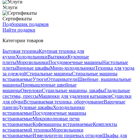
Услуги
Сертификаты
Подборщик подарков
Найти подарки
Категории товаров
Бытовая техника
Крупная техника для
кухни
Холодильники
Вытяжки
Кухонные
плиты
Морозильники
Посудомоечные машины
Настольные
плиты
Винные шкафы
Мини-холодильники
Техника для ухода
за одеждой
Стиральные машины
Стиральные машины
встраиваемые
Утюги
Отпариватели
Швейные, вышивальные
машины
Промышленные швейные
машины
Оверлоки
Сушильные машины, шкафы
Гладильные
системы, прессы
Машинки для удаления катышков
Сушилки
для обуви
Встраиваемая техника, оборудование
Варочные
панели
Духовые шкафы
Холодильники
встраиваемые
Посудомоечные машины
встраиваемые
Микроволновые печи
встраиваемые
Кофемашины встраиваемые
Комплекты
встраиваемой техники
Морозильники
встраиваемые
Измельчители пищевых отходов
Шкафы для