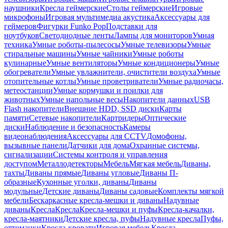
наушники
Кресла геймерские
Столы геймерские
Игровые
микрофоны
Игровая мультимедиа акустика
Аксессуары для
геймеров
Фигурки Funko Pop
Подставки для
ноутбуков
Светодиодные ленты
Лампы для мониторов
Умная
техника
Умные роботы-пылесосы
Умные телевизоры
Умные
стиральные машины
Умные чайники
Умные роботы
кулинарные
Умные вентиляторы
Умные кондиционеры
Умные
обогреватели
Умные увлажнители, очистители воздуха
Умные
отопительные котлы
Умные проветриватели
Умные радиочасы,
метеостанции
Умные кормушки и поилки для
животных
Умные напольные весы
Накопители данных
USB
Flash накопители
Внешние HDD, SSD диски
Карты
памяти
Сетевые накопители
Картридеры
Оптические
диски
Наблюдение и безопасность
Камеры
видеонаблюдения
Аксессуары для CCTV
Домофоны,
вызывные панели
Датчики для дома
Охранные системы,
сигнализации
Системы контроля и управления
доступом
Металлодетекторы
Мебель
Мягкая мебель
Диваны,
тахты
Диваны прямые
Диваны угловые
Диваны П-
образные
Кухонные уголки, диваны
Диваны
модульные
Детские диваны
Диваны садовые
Комплекты мягкой
мебели
Бескаркасные кресла-мешки и диваны
Надувные
диваны
Кресла
Кресла
Кресла-мешки и пуфы
Кресла-качалки,
кресла-маятники
Детские кресла, пуфы
Надувные кресла
Пуфы,
оттоманки
Кресла-кровати
Игровая мебель
Кресла