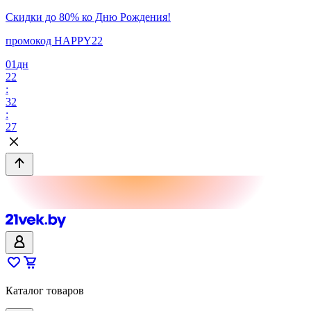
Скидки до 80% ко Дню Рождения!
промокод HAPPY22
01
дн
22
:
32
:
27
Каталог товаров