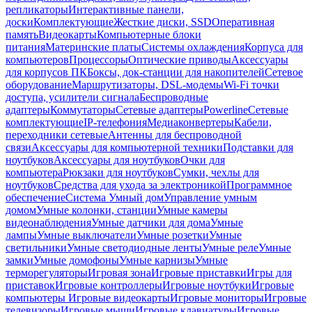
репликаторы
Интерактивные панели,
доски
Комплектующие
Жесткие диски, SSD
Оперативная
память
Видеокарты
Компьютерные блоки
питания
Материнские платы
Системы охлаждения
Корпуса для
компьютеров
Процессоры
Оптические приводы
Аксессуары
для корпусов ПК
Боксы, док-станции для накопителей
Сетевое
оборудование
Маршрутизаторы, DSL-модемы
Wi-Fi точки
доступа, усилители сигнала
Беспроводные
адаптеры
Коммутаторы
Сетевые адаптеры
Powerline
Сетевые
комплектующие
IP-телефония
Медиаконвертеры
Кабели,
переходники сетевые
Антенны для беспроводной
связи
Аксессуары для компьютерной техники
Подставки для
ноутбуков
Аксессуары для ноутбуков
Очки для
компьютера
Рюкзаки для ноутбуков
Сумки, чехлы для
ноутбуков
Средства для ухода за электроникой
Программное
обеспечение
Система Умный дом
Управление умным
домом
Умные колонки, станции
Умные камеры
видеонаблюдения
Умные датчики для дома
Умные
лампы
Умные выключатели
Умные розетки
Умные
светильники
Умные светодиодные ленты
Умные реле
Умные
замки
Умные домофоны
Умные карнизы
Умные
терморегуляторы
Игровая зона
Игровые приставки
Игры для
приставок
Игровые контроллеры
Игровые ноутбуки
Игровые
компьютеры
Игровые видеокарты
Игровые мониторы
Игровые
телевизоры
Игровые мыши
Игровые клавиатуры
Игровые