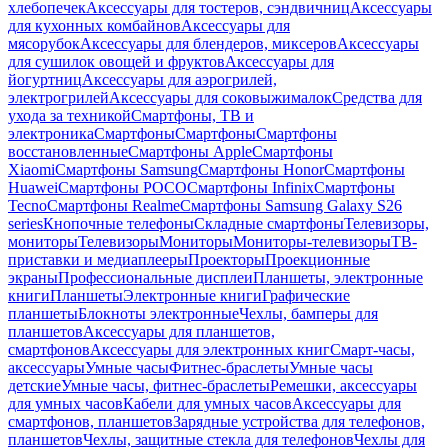
хлебопечек
Аксессуары для тостеров, сэндвичниц
Аксессуары
для кухонных комбайнов
Аксессуары для
мясорубок
Аксессуары для блендеров, миксеров
Аксессуары
для сушилок овощей и фруктов
Аксессуары для
йогуртниц
Аксессуары для аэрогрилей,
электрогрилей
Аксессуары для соковыжималок
Средства для
ухода за техникой
Смартфоны, ТВ и
электроника
Смартфоны
Смартфоны
Смартфоны
восстановленные
Смартфоны Apple
Смартфоны
Xiaomi
Смартфоны Samsung
Смартфоны Honor
Смартфоны
Huawei
Смартфоны POCO
Смартфоны Infinix
Смартфоны
Tecno
Смартфоны Realme
Смартфоны Samsung Galaxy S26
series
Кнопочные телефоны
Складные смартфоны
Телевизоры,
мониторы
Телевизоры
Мониторы
Мониторы-телевизоры
ТВ-
приставки и медиаплееры
Проекторы
Проекционные
экраны
Профессиональные дисплеи
Планшеты, электронные
книги
Планшеты
Электронные книги
Графические
планшеты
Блокноты электронные
Чехлы, бамперы для
планшетов
Аксессуары для планшетов,
смартфонов
Аксессуары для электронных книг
Смарт-часы,
аксессуары
Умные часы
Фитнес-браслеты
Умные часы
детские
Умные часы, фитнес-браслеты
Ремешки, аксессуары
для умных часов
Кабели для умных часов
Аксессуары для
смартфонов, планшетов
Зарядные устройства для телефонов,
планшетов
Чехлы, защитные стекла для телефонов
Чехлы для