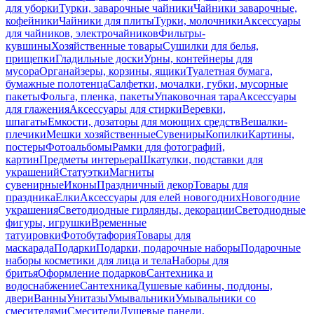
для уборки
Турки, заварочные чайники
Чайники заварочные,
кофейники
Чайники для плиты
Турки, молочники
Аксессуары
для чайников, электрочайников
Фильтры-
кувшины
Хозяйственные товары
Сушилки для белья,
прищепки
Гладильные доски
Урны, контейнеры для
мусора
Органайзеры, корзины, ящики
Туалетная бумага,
бумажные полотенца
Салфетки, мочалки, губки, мусорные
пакеты
Фольга, пленка, пакеты
Упаковочная тара
Аксессуары
для глажения
Аксессуары для стирки
Веревки,
шпагаты
Емкости, дозаторы для моющих средств
Вешалки-
плечики
Мешки хозяйственные
Сувениры
Копилки
Картины,
постеры
Фотоальбомы
Рамки для фотографий,
картин
Предметы интерьера
Шкатулки, подставки для
украшений
Статуэтки
Магниты
сувенирные
Иконы
Праздничный декор
Товары для
праздника
Елки
Аксессуары для елей новогодних
Новогодние
украшения
Светодиодные гирлянды, декорации
Светодиодные
фигуры, игрушки
Временные
татуировки
Фотобутафория
Товары для
маскарада
Подарки
Подарки, подарочные наборы
Подарочные
наборы косметики для лица и тела
Наборы для
бритья
Оформление подарков
Сантехника и
водоснабжение
Сантехника
Душевые кабины, поддоны,
двери
Ванны
Унитазы
Умывальники
Умывальники со
смесителями
Смесители
Душевые панели,