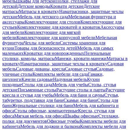
мебель
Шкафы для детской
Полки, стеллажи для
детской
Детские комоды
Кровати детские
Детские
матрасы
Матрасы в кроватку
Наматрасники, защитные чехлы
детские
Мебель для детского сада
Мебельная фурнитура и
аксессуары
Комплектующие для столов
Комплектующие для
стульев
Комплектующие для кроватей и кроваток
Аксессуары
для мебели
Комплектующие для мягкой
мебели
Комплектующие для корпусной мебели
Мебельная
фурнитура
Чехлы для мебели
Системы хранения для
кухни
Товары для безопасности детей
Мебель для самых
маленьких
Кроватки для новорожденных
Пеленальные
столики, комоды, матрасы
Манежи, кровати-манежи
Матрасы в
кроватку
Наматрасники, защитные чехлы в кроватку
Садовая
мебель
Садовые диваны, кресла
Садовые стулья
Садовые,
уличные столы
Комплекты мебели для сада
Гамаки,
шезлонги
Качели садовые
Надувная мебель
Кухни
походные
Столы для сада
Мебель для учебы
Столы, стулья
детские
Письменные столы
Растущие столы и парты
Растущие
кресла и стулья для учебы
Мебель для бани и сауны
Стулья,
табуретки, подставки для бани
Скамьи для бани
Столы для
бани
Журнальные столики для бани
Мебель для кабинета и
офиса
Столы офисные, компьютерные
Кресла, стулья для
офиса
Мягкая мебель для офиса
Шкафы офисные
Стеллажи,
полки для документов
Офисные тумбы
Комплекты мебели для
кабинета
Мебель для лоджии и балкона
Комплекты мебели для