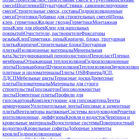
смеси
Шпатлевки
Штукатурки
Стяжки, самонивелирующие
смеси
Строительные смеси, составы
Гидроизоляционные
смеси
Грунтовки
Добавки для строительных смесей
Пены,
клеи, герметики
Жидкие гвозди
Герметики
Монтажная
пена
Клеи для обоев
Клеи для напольных
покрытий
Очистители, растворители
Фиксаторы
резьбы
Клеи
Герметики, пены
Кирпичи, блоки, тротуарная
плитка
Кирпичи
Строительные блоки
Тротуарная
плитка
Изоляционные материалы
Минеральная
вата
Экструдированный пенополистирол
Пенопласт
Пленки,
мембраны
Отражающая теплоизоляция
Гидроизоляционные
ленты
Поликарбонат
Шумоизоляция
Теплоизоляция
Звукоизоляц
плитные и пиломатериалы
Плиты OSB
Фанера
ДСП,
ЛДСП
Мебельные щиты
Террасные доски
Древесные
плиты
Пиломатериалы
Материалы для сухого
строительства
Гипсокартон
Гипсоволокнистые
листы
Цементные плиты
Профили для
гипсокартона
Комплектующие для гипсокартона
Ленты
армирующие
Уплотнительные ленты
Гипсовые и цементные
плиты
Вентиляторы вытяжные
Системы воздуховодов
Решетки
вентиляционные, диффузоры
Кровля и водосток
Черепица и
кровельные материалы
Водосточные системы
Поверхностный
водоотвод
Кровельные софиты
Доборные элементы
кровли
Гидроизоляционные