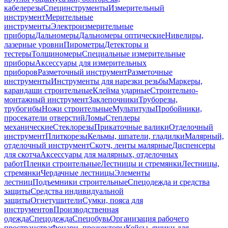
кабелерезы
Специнструменты
Измерительный
инструмент
Мерительные
инструменты
Электроизмерительные
приборы
Дальномеры
Дальномеры оптические
Нивелиры,
лазерные уровни
Пирометры
Детекторы и
тестеры
Толщиномеры
Специальные измерительные
приборы
Аксессуары для измерительных
приборов
Разметочный инструмент
Разметочные
инструменты
Инструменты для нарезки резьбы
Маркеры,
карандаши строительные
Клейма ударные
Строительно-
монтажный инструмент
Заклепочники
Труборезы,
трубогибы
Ножи строительные
Мультитулы
Пробойники,
просекатели отверстий
Ломы
Степлеры
механические
Стеклорезы
Прикаточные валики
Отделочный
инструмент
Плиткорезы
Кельмы, шпатели, гладилки
Малярный,
отделочный инструмент
Скотч, ленты малярные
Диспенсеры
для скотча
Аксессуары для малярных, отделочных
работ
Пленки строительные
Лестницы и стремянки
Лестницы,
стремянки
Чердачные лестницы
Элементы
лестниц
Подъемники строительные
Спецодежда и средства
защиты
Средства индивидуальной
защиты
Огнетушители
Сумки, пояса для
инструментов
Производственная
одежда
Спецодежда
Спецобувь
Организация рабочего
пространства
Фонари, прожекторы
Кейсы, ящики для