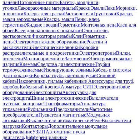
панели
Потолочные плиты
Багеты, молдинги,
уголки
Лакокрасочные материалы
Краски
Эмали
Лаки
Морилки,
пропитки
Колеры для краски
Растворители
Грунтовки
Краски,
эмали аэрозольные
Краски, эмали
Пены, клеи,
герметики
Жидкие гвозди
Герметики
Монтажная пена
Клеи для
обоев
Клеи для напольных покрытий
Очистители,
растворители
Фиксаторы резьбы
Клеи
Герметики,
пены
Электромонтажное оборудование
Розетки и
выключатели
Электрические звонки
Коробки
распределительные и подрозетники
Электропатроны
Вилки,
штепсели
Молниеприемники
Заземление
Электромонтажные
изделия
Клеммы
Средства диэлектрические
Трубки
термоусаживаемые
Изолирующие зажимы
Кабель и системы
для прокладки
Короба, трубы, металлорукав
Силовой
кабель
Наконечники, гильзы кабельные
Аксессуары для труб,
коробов
Кабельный крепеж
Арматура СИП
Электрощитовое
оборудование
Электрощиты
Аксессуары для
электрощита
Шины электротехнические
Выключатели
путевые, концевые
Трансформаторы
Аппаратура
управления
Рубильники
Предохранители
Частотные
преобразователи
Пускатели магнитные
Модульная
автоматика
Выключатели автоматические
Реле
Выключатели
нагрузки
Контакторы
Дополнительное модульное
оборудование
УЗИП
Автоматика пуска
двигателя
Дифференциальные