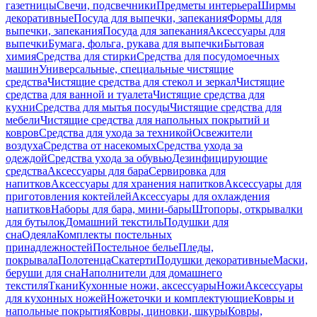
газетницы
Свечи, подсвечники
Предметы интерьера
Ширмы
декоративные
Посуда для выпечки, запекания
Формы для
выпечки, запекания
Посуда для запекания
Аксессуары для
выпечки
Бумага, фольга, рукава для выпечки
Бытовая
химия
Средства для стирки
Средства для посудомоечных
машин
Универсальные, специальные чистящие
средства
Чистящие средства для стекол и зеркал
Чистящие
средства для ванной и туалета
Чистящие средства для
кухни
Средства для мытья посуды
Чистящие средства для
мебели
Чистящие средства для напольных покрытий и
ковров
Средства для ухода за техникой
Освежители
воздуха
Средства от насекомых
Средства ухода за
одеждой
Средства ухода за обувью
Дезинфицирующие
средства
Аксессуары для бара
Сервировка для
напитков
Аксессуары для хранения напитков
Аксессуары для
приготовления коктейлей
Аксессуары для охлаждения
напитков
Наборы для бара, мини-бары
Штопоры, открывалки
для бутылок
Домашний текстиль
Подушки для
сна
Одеяла
Комплекты постельных
принадлежностей
Постельное белье
Пледы,
покрывала
Полотенца
Скатерти
Подушки декоративные
Маски,
беруши для сна
Наполнители для домашнего
текстиля
Ткани
Кухонные ножи, аксессуары
Ножи
Аксессуары
для кухонных ножей
Ножеточки и комплектующие
Ковры и
напольные покрытия
Ковры, циновки, шкуры
Ковры,