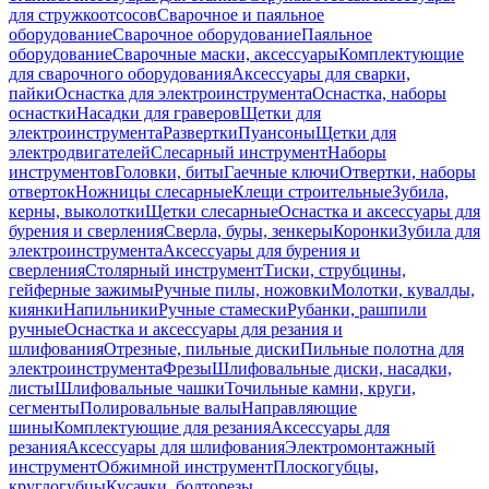
для стружкоотсосов
Сварочное и паяльное
оборудование
Сварочное оборудование
Паяльное
оборудование
Сварочные маски, аксессуары
Комплектующие
для сварочного оборудования
Аксессуары для сварки,
пайки
Оснастка для электроинструмента
Оснастка, наборы
оснастки
Насадки для граверов
Щетки для
электроинструмента
Развертки
Пуансоны
Щетки для
электродвигателей
Слесарный инструмент
Наборы
инструментов
Головки, биты
Гаечные ключи
Отвертки, наборы
отверток
Ножницы слесарные
Клещи строительные
Зубила,
керны, выколотки
Щетки слесарные
Оснастка и аксессуары для
бурения и сверления
Сверла, буры, зенкеры
Коронки
Зубила для
электроинструмента
Аксессуары для бурения и
сверления
Столярный инструмент
Тиски, струбцины,
гейферные зажимы
Ручные пилы, ножовки
Молотки, кувалды,
киянки
Напильники
Ручные стамески
Рубанки, рашпили
ручные
Оснастка и аксессуары для резания и
шлифования
Отрезные, пильные диски
Пильные полотна для
электроинструмента
Фрезы
Шлифовальные диски, насадки,
листы
Шлифовальные чашки
Точильные камни, круги,
сегменты
Полировальные валы
Направляющие
шины
Комплектующие для резания
Аксессуары для
резания
Аксессуары для шлифования
Электромонтажный
инструмент
Обжимной инструмент
Плоскогубцы,
круглогубцы
Кусачки, болторезы,