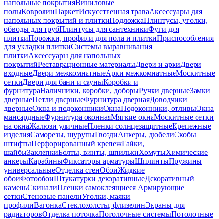
напольные покрытия
Виниловые
полы
Ковролин
Паркет
Искусственная трава
Аксессуары для
напольных покрытий и плитки
Подложка
Плинтусы, уголки,
обводы для труб
Плинтусы для сантехники
Фуги для
плитки
Порожки, профили для пола и плитки
Приспособления
для укладки плитки
Системы выравнивания
плитки
Аксессуары для напольных
покрытий
Реставрационные материалы
Двери и арки
Двери
входные
Двери межкомнатные
Арки межкомнатные
Москитные
сетки
Двери для бани и сауны
Коробки и
фурнитура
Наличники, коробки, доборы
Ручки дверные
Замки
дверные
Петли дверные
Фурнитура дверная
Доводчики
дверные
Окна и подоконники
Окна
Подоконники, отливы
Окна
мансардные
Фурнитура оконная
Мягкие окна
Москитные сетки
на окна
Жалюзи уличные
Пленки солнцезащитные
Крепежные
изделия
Саморезы, шурупы
Гвозди
Анкеры, дюбели
Скобы,
штифты
Перфорированный крепеж
Гайки,
шайбы
Заклепки
Болты, винты, шпильки
Хомуты
Химические
анкеры
Карабины
Фиксаторы арматуры
Шплинты
Пружины
универсальные
Отделка стен
Обои
Жидкие
обои
Фотообои
Штукатурки декоративные
Декоративный
камень
Скинали
Пленки самоклеящиеся
Армирующие
сетки
Стеновые панели
Уголки, маяки,
профили
Вагонка
Стеклохолсты, флизелин
Экраны для
радиаторов
Отделка потолка
Потолочные системы
Потолочные