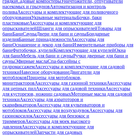
грядки
Садовые компостеры
Уничтожители, отпугиватели
насекомых и грызунов
Автоматизация и контроль
полива
Аксессуары и комплектующие для поливочного
оборудования
Укрывные материалы
Бочки, баки
пластиковые
Аксессуары и комплектующие для
опрыскивателей
Шланги для опрыскивателей
Товары для
бани
Бани
Сауны
Двери для бани и сауны
Бондарные
изделия
Банные принадлежности
Аксессуары для
бани
Оснащение и декор для бани
Измерительные приборы для
бани
Фитобочки, купели
Комплектующие для купелей
Окна
для бани
Мебель для бани и сауны
Ручки дверные для бани и
сауны
Эфирные масла
Спа-бассейны с
гидромассажем
Аксессуары и комплектующие для садовой
техники
Навесное оборудование
Двигатели для
мотоблоков
Прицепы для мотоблоков,
минитракторов
Аксессуары для газонной техники
Аксессуары
для цепных пил
Аксессуары для садовой техники
Аксессуары
для кусторезов, ножниц садовых
Моторные масла для садовой
техники
Аксессуары для аэратоторов и
скарификаторов
Аксессуары для культиваторов и
мотоблоков
Аксессуары для воздуходувок
Аксессуары для
газонокосилок
Аксессуары для бензокос и
триммеров
Аксессуары для моек высокого
давления
Аксессуары и комплектующие для
опрыскивателей
Запчасти для садовых