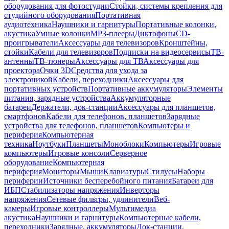
оборудования для фотостудии
Стойки, системы крепления для
студийного оборудования
Портативная
аудиотехника
Наушники и гарнитуры
Портативные колонки,
акустика
Умные колонки
MP3-плееры
Диктофоны
CD-
проигрыватели
Аксессуары для телевизоров
Кронштейны,
стойки
Кабели для телевизоров
Подписки на видеосервисы
ТВ-
антенны
ТВ-тюнеры
Аксессуары для ТВ
Аксессуары для
проектора
Очки 3D
Средства для ухода за
электроникой
Кабели, переходники
Аксессуары для
портативных устройств
Портативные аккумуляторы
Элементы
питания, зарядные устройства
Аккумуляторные
батареи
Держатели, док-станции
Аксессуары для планшетов,
смартфонов
Кабели для телефонов, планшетов
Зарядные
устройства для телефонов, планшетов
Компьютеры и
периферия
Компьютерная
техника
Ноутбуки
Планшеты
Моноблоки
Компьютеры
Игровые
компьютеры
Игровые консоли
Серверное
оборудование
Компьютерная
периферия
Мониторы
Мыши
Клавиатуры
Стилусы
Наборы
периферии
Источники бесперебойного питания
Батареи для
ИБП
Стабилизаторы напряжения
Инверторы
напряжения
Сетевые фильтры, удлинители
Веб-
камеры
Игровые контроллеры
Мультимедиа
акустика
Наушники и гарнитуры
Компьютерные кабели,
переходники
Зарядные, аккумуляторы
Док-станции,