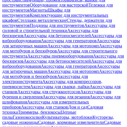
инструментов
Оборудование для мастерской
Тележки для
инструментов
Магниты
Шкафы для
инструментов
Комплектующие для инструментальных
шкафов
Стеллажи металлические
Стенды, держатели для
инструментов
Поддоны для инструментов
Аксессуары для
силовой и строительной техники
Аксессуары для
бензорезов
Аксессуары для бетоносмесителей
Аксессуары для
виброоборудования
Аксессуары для генераторов
Аксессуары
для затирочных машин
Аксессуары для мотопомп
Аксессуары
для мотобуров и бензобуров
Аксессуары для строительного
инструмента
Аксессуары пневмооборудования
Аксессуары для
бензорезов
Аксессуары для бетоносмесителей
Аксессуары для
виброоборудования
Аксессуары для генераторов
Аксессуары
для затирочных машин
Аксессуары для мотопомп
Аксессуары
для мотобуров и бензобуров
Аксессуары для
электроинструмента
Аксессуары для компрессоров,
пневмосистем
Аксессуары для сварки, пайки
Аксессуары для
станков
Аксессуары для стружкоотсосов
Аксессуары для
бурения и сверления
Аксессуары для резания
Аксессуары для
шлифования
Аксессуары для измерительных
приборов
Аксессуары для станков
Дом и сад
Садовая
техника
Триммеры, бензокосы
Цепные
пилы
Газонокосилки
Культиваторы, мотоблоки
Кусторезы,
садовые ножницы
Садовые, кормовые измельчители
Садовые