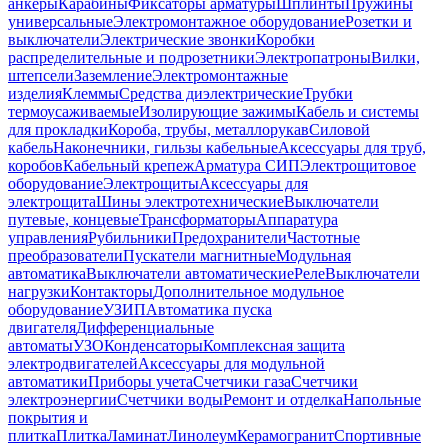
анкеры
Карабины
Фиксаторы арматуры
Шплинты
Пружины
универсальные
Электромонтажное оборудование
Розетки и
выключатели
Электрические звонки
Коробки
распределительные и подрозетники
Электропатроны
Вилки,
штепсели
Заземление
Электромонтажные
изделия
Клеммы
Средства диэлектрические
Трубки
термоусаживаемые
Изолирующие зажимы
Кабель и системы
для прокладки
Короба, трубы, металлорукав
Силовой
кабель
Наконечники, гильзы кабельные
Аксессуары для труб,
коробов
Кабельный крепеж
Арматура СИП
Электрощитовое
оборудование
Электрощиты
Аксессуары для
электрощита
Шины электротехнические
Выключатели
путевые, концевые
Трансформаторы
Аппаратура
управления
Рубильники
Предохранители
Частотные
преобразователи
Пускатели магнитные
Модульная
автоматика
Выключатели автоматические
Реле
Выключатели
нагрузки
Контакторы
Дополнительное модульное
оборудование
УЗИП
Автоматика пуска
двигателя
Дифференциальные
автоматы
УЗО
Конденсаторы
Комплексная защита
электродвигателей
Аксессуары для модульной
автоматики
Приборы учета
Счетчики газа
Счетчики
электроэнергии
Счетчики воды
Ремонт и отделка
Напольные
покрытия и
плитка
Плитка
Ламинат
Линолеум
Керамогранит
Спортивные