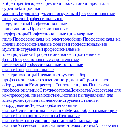
вибраторы
Бензорезы, резчики швов
Стойки, дрели для
бурения
Затирочные
машины
Гидроинструмент
Погрузчики
Профессиональный
инструмент
Профессиональные
шуруповерты
Профессиональные
шлифмашины
Профессиональные
перфораторы
Профессиональные циркулярные
пилы
Профессиональные электролобзики
Профессиональные
дрели
Профессиональные фрезеры
Профессиональные
мультиинструменты
Профессиональные
электрорубанки
Профессиональные строительные
фены
Профессиональные строительные
пистолеты
Профессиональные точильные
станки
Профессиональные
электроножницы
Пневмоинструмент
Наборы
профессионального электроинструмента
Строительное
оборудование
Компрессоры
Тепловые пушки
Пылесосы
профессиональные
Стружкоотсосы
Домкраты
Аксессуары для
компрессоров, пневмосистем
Системы пылеудаления для
электроинструмента
Пневмоинструмент
Станки и
оборудование
Деревообрабатывающие
станки
Ленточнопильные станки
Металлообрабатывающие
станки
Плиткорезные станки
Точильные
станки
Комплектующие для станков
Оснастка для
станков
Аксессуары для станков
Стружкоотсосы
Аксессуары