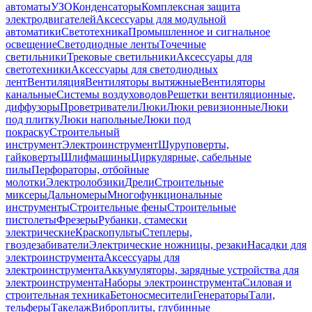
автоматы
УЗО
Конденсаторы
Комплексная защита
электродвигателей
Аксессуары для модульной
автоматики
Светотехника
Промышленное и сигнальное
освещение
Светодиодные ленты
Точечные
светильники
Трековые светильники
Аксессуары для
светотехники
Аксессуары для светодиодных
лент
Вентиляция
Вентиляторы вытяжные
Вентиляторы
канальные
Системы воздуховодов
Решетки вентиляционные,
диффузоры
Проветриватели
Люки
Люки ревизионные
Люки
под плитку
Люки напольные
Люки под
покраску
Строительный
инструмент
Электроинструмент
Шуруповерты,
гайковерты
Шлифмашины
Циркулярные, сабельные
пилы
Перфораторы, отбойные
молотки
Электролобзики
Дрели
Строительные
миксеры
Дальномеры
Многофункциональные
инструменты
Строительные фены
Строительные
пистолеты
Фрезеры
Рубанки, стамески
электрические
Краскопульты
Степлеры,
гвоздезабиватели
Электрические ножницы, резаки
Насадки для
электроинструмента
Аксессуары для
электроинструмента
Аккумуляторы, зарядные устройства для
электроинструмента
Наборы электроинструмента
Силовая и
строительная техника
Бетоносмесители
Генераторы
Тали,
тельферы
Такелаж
Виброплиты, глубинные