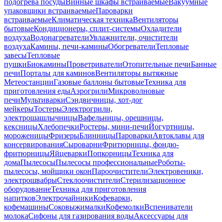
подогрева посуды
Винные шкафы встраиваемые
Вакуумные
упаковщики встраиваемые
Пароварки
встраиваемые
Климатическая техника
Вентиляторы
бытовые
Кондиционеры, сплит-системы
Охладители
воздуха
Водонагреватели
Увлажнители, очистители
воздуха
Камины, печи-камины
Обогреватели
Тепловые
завесы
Тепловые
пушки
Биокамины
Проветриватели
Отопительные печи
Банные
печи
Порталы для каминов
Вентиляторы вытяжные
Метеостанции
Газовые баллоны бытовые
Техника для
приготовления еды
Аэрогрили
Микроволновые
печи
Мультиварки
Сэндвичницы, хот-дог
мейкеры
Тостеры
Электрогрили,
электрошашлычницы
Вафельницы, орешницы,
кексницы
Хлебопечки
Ростеры, мини-печи
Йогуртницы,
мороженицы
Фризеры
Блинницы
Пароварки
Автоклавы для
консервирования
Сыроварни
Фритюрницы, фондю-
фритюрницы
Яйцеварки
Попкорницы
Техника для
дома
Пылесосы
Пылесосы профессиональные
Роботы-
пылесосы, мойщики окон
Пароочистители
Электровеники,
электрошвабры
Стеклоочистители
Стерилизационное
оборудование
Техника для приготовления
напитков
Электрочайники
Кофеварки,
кофемашины
Соковыжималки
Кофемолки
Вспениватели
молока
Сифоны для газирования воды
Аксессуары для