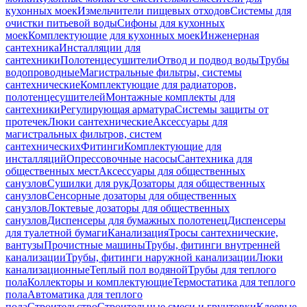
кухонных моек
Измельчители пищевых отходов
Системы для
очистки питьевой воды
Сифоны для кухонных
моек
Комплектующие для кухонных моек
Инженерная
сантехника
Инсталляции для
сантехники
Полотенцесушители
Отвод и подвод воды
Трубы
водопроводные
Магистральные фильтры, системы
сантехнические
Комплектующие для радиаторов,
полотенцесушителей
Монтажные комплекты для
сантехники
Регулирующая арматура
Системы защиты от
протечек
Люки сантехнические
Аксессуары для
магистральных фильтров, систем
сантехнических
Фитинги
Комплектующие для
инсталляций
Опрессовочные насосы
Сантехника для
общественных мест
Аксессуары для общественных
санузлов
Сушилки для рук
Дозаторы для общественных
санузлов
Сенсорные дозаторы для общественных
санузлов
Локтевые дозаторы для общественных
санузлов
Диспенсеры для бумажных полотенец
Диспенсеры
для туалетной бумаги
Канализация
Тросы сантехнические,
вантузы
Прочистные машины
Трубы, фитинги внутренней
канализации
Трубы, фитинги наружной канализации
Люки
канализационные
Теплый пол водяной
Трубы для теплого
пола
Коллекторы и комплектующие
Термостатика для теплого
пола
Автоматика для теплого
пола
Строительство
Строительные смеси и грунтовки
Клеевые