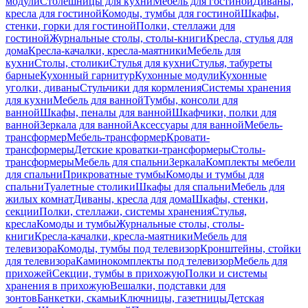
модули
Столешницы для кухни
Мебель для гостиной
Диваны,
кресла для гостиной
Комоды, тумбы для гостиной
Шкафы,
стенки, горки для гостиной
Полки, стеллажи для
гостиной
Журнальные столы, столы-книги
Кресла, стулья для
дома
Кресла-качалки, кресла-маятники
Мебель для
кухни
Столы, столики
Стулья для кухни
Стулья, табуреты
барные
Кухонный гарнитур
Кухонные модули
Кухонные
уголки, диваны
Стульчики для кормления
Системы хранения
для кухни
Мебель для ванной
Тумбы, консоли для
ванной
Шкафы, пеналы для ванной
Шкафчики, полки для
ванной
Зеркала для ванной
Аксессуары для ванной
Мебель-
трансформер
Мебель-трансформер
Кровати-
трансформеры
Детские кроватки-трансформеры
Столы-
трансформеры
Мебель для спальни
Зеркала
Комплекты мебели
для спальни
Прикроватные тумбы
Комоды и тумбы для
спальни
Туалетные столики
Шкафы для спальни
Мебель для
жилых комнат
Диваны, кресла для дома
Шкафы, стенки,
секции
Полки, стеллажи, системы хранения
Стулья,
кресла
Комоды и тумбы
Журнальные столы, столы-
книги
Кресла-качалки, кресла-маятники
Мебель для
телевизора
Комоды, тумбы под телевизор
Кронштейны, стойки
для телевизора
Каминокомплекты под телевизор
Мебель для
прихожей
Секции, тумбы в прихожую
Полки и системы
хранения в прихожую
Вешалки, подставки для
зонтов
Банкетки, скамьи
Ключницы, газетницы
Детская