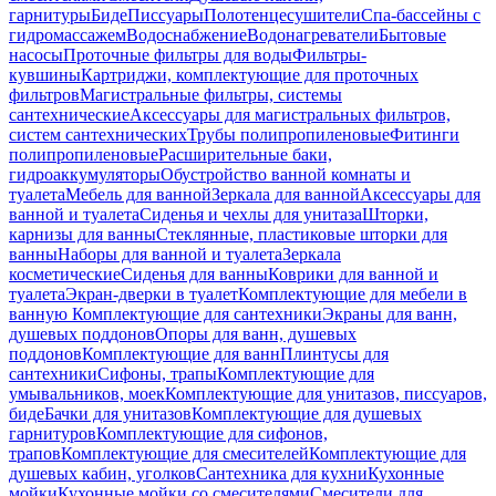
гарнитуры
Биде
Писсуары
Полотенцесушители
Спа-бассейны с
гидромассажем
Водоснабжение
Водонагреватели
Бытовые
насосы
Проточные фильтры для воды
Фильтры-
кувшины
Картриджи, комплектующие для проточных
фильтров
Магистральные фильтры, системы
сантехнические
Аксессуары для магистральных фильтров,
систем сантехнических
Трубы полипропиленовые
Фитинги
полипропиленовые
Расширительные баки,
гидроаккумуляторы
Обустройство ванной комнаты и
туалета
Мебель для ванной
Зеркала для ванной
Аксессуары для
ванной и туалета
Сиденья и чехлы для унитаза
Шторки,
карнизы для ванны
Стеклянные, пластиковые шторки для
ванны
Наборы для ванной и туалета
Зеркала
косметические
Сиденья для ванны
Коврики для ванной и
туалета
Экран-дверки в туалет
Комплектующие для мебели в
ванную
Комплектующие для сантехники
Экраны для ванн,
душевых поддонов
Опоры для ванн, душевых
поддонов
Комплектующие для ванн
Плинтусы для
сантехники
Сифоны, трапы
Комплектующие для
умывальников, моек
Комплектующие для унитазов, писсуаров,
биде
Бачки для унитазов
Комплектующие для душевых
гарнитуров
Комплектующие для сифонов,
трапов
Комплектующие для смесителей
Комплектующие для
душевых кабин, уголков
Сантехника для кухни
Кухонные
мойки
Кухонные мойки со смесителями
Смесители для