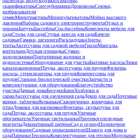
пылесосы, воздуходувки
Аэраторы,
скарификаторы
Снегоуборщики
Дровоколы
Сеялки,
разбрасыватели
семян
Минитракторы
Миникультиваторы
Мойки высокого
давления
Наборы садового электроинструмента
Отдых и
пикник
Батуты
Бассейны
Спа-бассейны
Комплекты мебели для
сада
Столы для сада
Стулья, кресла для сада
Качели
садовые
Гамаки, шезлонги
Раскладушки
Зонты,
тенты
Аксессуары для садовой мебели
Грили
Мангалы,
коптильни
Детская площадка
Сумки-
холодильники
Портативные колонки и
аудиосистемы
Оборудование для участка
Бытовые насосы
Люки
канализационные
Пруды, аксессуары для прудов
Фильтры,
насосы, стерилизаторы для прудов
Компрессоры для
прудов
Станции биологической очистки
Запчасти и
комплектующие для оборудования
Благоустройство
участка
Дачные дома
Беседки
Бани
Хозблоки и
сараи
Аксессуары для озеленения сада
Декор для сада
Почтовые
ящики, таблички
Козырьки
Скворечники, кормушки для
птиц
Домики для насекомых
Фонтаны, скульптуры для
сада
Пруды, аксессуары для прудов
Уличные
обогреватели
Уличные светильники
Противогололедные
реагенты
Декоративный щебень
Сад и огород
Поливочное
оборудование
Садовые опрыскиватели
Шланги для дома и
сада
Парники
Теплицы
Комплектующие для теплиц
Модульные