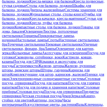
балкона, лоджии
Кресла-мешки для балкона
Кресла подвесные,
стулья садовые
Столы для балкона, лоджии
Шкафы для
балкона, лоджии
Дверцы жалюзийные
Системы хранения для
балкона, лоджии
Журнальные столы, столы-книги
Тумбы для
балкона, лоджии
Кресла-качалки, кресла-маятники
Стулья для
балкона, лоджии
Кресла, пуфы для балкона,
лоджии
Компактные столы для балкона, лоджии
Товары для
дома, бакалея
Освещение
Люстры, потолочные
светильники
Торшеры
Прикроватные лампы,
ночники
Настольные лампы
Споты
Настенные светильники,
бра
Точечные светильники
Трековые светильники
Уличные
светильники, фонари, бра
Лампы
Освещение для картин,
зеркал
Кольцевые лампы
Аксессуары для освещения
Посуда для
готовки
Сковороды, сотейники, воки
Кастрюли, ковши,
казаны
Посуда для СВЧ
Крышки и аксессуары для
посуды
Гастроемкости
Жалюзи, шторы
Жалюзи, рулонные
шторы, римские шторы
Шторы, гардины
Карнизы для
штор
Комплектующие для штор, карнизов, жалюзи
Пленки для
окон
Электроприводные солнцезащитные системы
Столовая
посуда, сервировка
Посуда для напитков
Посуда для горячих
напитков
Посуда для подачи и хранения напитков
Столовые
приборы
Столовая посуда
Посуда для сервировки
Предметы
сервировки
Детская столовая посуда
Декор
Зеркала
Кашпо,
стойки для цветов
Картины, постеры
Часы
интерьерные
Искусственные цветы, растения
Вазы
Ключницы,