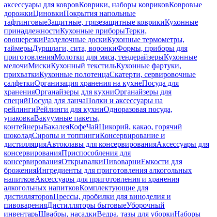
аксессуары для ковров
Коврики, наборы ковриков
Ковровые
дорожки
Циновки
Покрытия напольные
тафтинговые
Защитные, грязезащитные коврики
Кухонные
принадлежности
Кухонные приборы
Терки,
овощерезки
Разделочные доски
Кухонные термометры,
таймеры
Дуршлаги, сита, воронки
Формы, приборы для
приготовления
Молотки для мяса, тендерайзеры
Кухонные
мелочи
Миски
Кухонный текстиль
Кухонные фартуки,
прихватки
Кухонные полотенца
Скатерти, сервировочные
салфетки
Организация хранения на кухне
Посуда для
хранения
Органайзеры для кухни
Органайзеры для
специй
Посуда для ланча
Полки и аксессуары на
рейлинги
Рейлинги для кухни
Одноразовая посуда,
упаковка
Вакуумные пакеты,
контейнеры
Бакалея
Кофе
Чай
Цикорий, какао, горячий
шоколад
Сиропы и топпинги
Консервирование и
дистилляция
Автоклавы для консервирования
Аксессуары для
консервирования
Приспособления для
консервирования
Открывалки
Пивоварни
Емкости для
брожения
Ингредиенты для приготовления алкогольных
напитков
Аксессуары для приготовления и хранения
алкогольных напитков
Комплектующие для
дистилляторов
Прессы, дробилки для виноделия и
пивоварения
Дистилляторы бытовые
Уборочный
инвентарь
Швабры, насадки
Ведра, тазы для уборки
Наборы