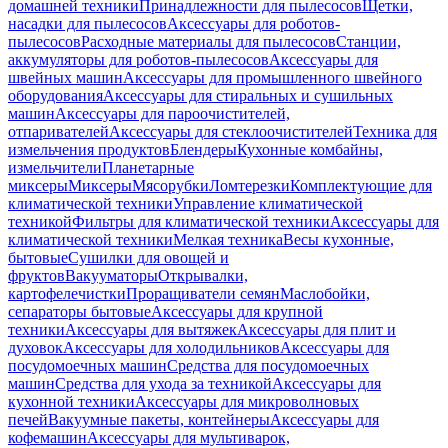
домашней техники
Принадлежности для пылесосов
Щетки,
насадки для пылесосов
Аксессуары для роботов-
пылесосов
Расходные материалы для пылесосов
Станции,
аккумуляторы для роботов-пылесосов
Аксессуары для
швейных машин
Аксессуары для промышленного швейного
оборудования
Аксессуары для стиральных и сушильных
машин
Аксессуары для пароочистителей,
отпаривателей
Аксессуары для стеклоочистителей
Техника для
измельчения продуктов
Блендеры
Кухонные комбайны,
измельчители
Планетарные
миксеры
Миксеры
Мясорубки
Ломтерезки
Комплектующие для
климатической техники
Управление климатической
техникой
Фильтры для климатической техники
Аксессуары для
климатической техники
Мелкая техника
Весы кухонные,
бытовые
Сушилки для овощей и
фруктов
Вакууматоры
Открывалки,
картофелечистки
Проращиватели семян
Маслобойки,
сепараторы бытовые
Аксессуары для крупной
техники
Аксессуары для вытяжек
Аксессуары для плит и
духовок
Аксессуары для холодильников
Аксессуары для
посудомоечных машин
Средства для посудомоечных
машин
Средства для ухода за техникой
Аксессуары для
кухонной техники
Аксессуары для микроволновых
печей
Вакуумные пакеты, контейнеры
Аксессуары для
кофемашин
Аксессуары для мультиварок,