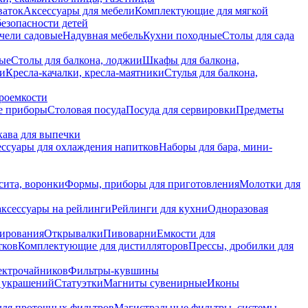
ваток
Аксессуары для мебели
Комплектующие для мягкой
безопасности детей
чели садовые
Надувная мебель
Кухни походные
Столы для сада
вые
Столы для балкона, лоджии
Шкафы для балкона,
ии
Кресла-качалки, кресла-маятники
Стулья для балкона,
роемкости
е приборы
Столовая посуда
Посуда для сервировки
Предметы
укава для выпечки
ссуары для охлаждения напитков
Наборы для бара, мини-
сита, воронки
Формы, приборы для приготовления
Молотки для
аксессуары на рейлинги
Рейлинги для кухни
Одноразовая
вирования
Открывалки
Пивоварни
Емкости для
тков
Комплектующие для дистилляторов
Прессы, дробилки для
лектрочайников
Фильтры-кувшины
я украшений
Статуэтки
Магниты сувенирные
Иконы
ля проточных фильтров
Магистральные фильтры, системы