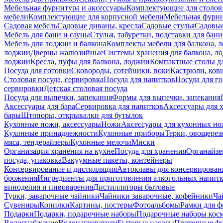
Мебельная фурнитура и аксессуары
Комплектующие для столов
мебели
Комплектующие для корпусной мебели
Мебельная фурн
Садовая мебель
Садовые диваны, кресла
Садовые стулья
Садовые
Мебель для бани и сауны
Стулья, табуретки, подставки для бани
Мебель для лоджии и балкона
Комплекты мебели для балкона, 
лоджии
Дверцы жалюзийные
Системы хранения для балкона, л
лоджии
Кресла, пуфы для балкона, лоджии
Компактные столы дл
Посуда для готовки
Сковороды, сотейники, воки
Кастрюли, ков
Столовая посуда, сервировка
Посуда для напитков
Посуда для г
сервировки
Детская столовая посуда
Посуда для выпечки, запекания
Формы для выпечки, запекания
Аксессуары для бара
Сервировка для напитков
Аксессуары для 
бары
Штопоры, открывалки для бутылок
Кухонные ножи, аксессуары
Ножи
Аксессуары для кухонных н
Кухонные принадлежности
Кухонные приборы
Терки, овощерез
мяса, тендерайзеры
Кухонные мелочи
Миски
Организация хранения на кухне
Посуда для хранения
Органайзе
посуда, упаковка
Вакуумные пакеты, контейнеры
Консервирование и дистилляция
Автоклавы для консервирован
брожения
Ингредиенты для приготовления алкогольных напит
виноделия и пивоварения
Дистилляторы бытовые
Турки, заварочные чайники
Чайники заварочные, кофейники
Ча
Сувениры
Копилки
Картины, постеры
Фотоальбомы
Рамки для ф
Подарки
Подарки, подарочные наборы
Подарочные наборы косм
Водоснабжение
Водонагреватели
Бытовые насосы
Проточные фи