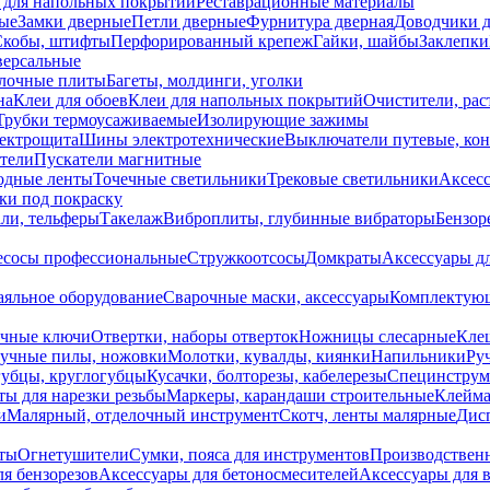
 для напольных покрытий
Реставрационные материалы
ые
Замки дверные
Петли дверные
Фурнитура дверная
Доводчики 
Скобы, штифты
Перфорированный крепеж
Гайки, шайбы
Заклепки
ерсальные
лочные плиты
Багеты, молдинги, уголки
на
Клеи для обоев
Клеи для напольных покрытий
Очистители, рас
Трубки термоусаживаемые
Изолирующие зажимы
лектрощита
Шины электротехнические
Выключатели путевые, ко
атели
Пускатели магнитные
одные ленты
Точечные светильники
Трековые светильники
Аксесс
и под покраску
ли, тельферы
Такелаж
Виброплиты, глубинные вибраторы
Бензор
сосы профессиональные
Стружкоотсосы
Домкраты
Аксессуары д
аяльное оборудование
Сварочные маски, аксессуары
Комплектующ
ечные ключи
Отвертки, наборы отверток
Ножницы слесарные
Кле
учные пилы, ножовки
Молотки, кувалды, киянки
Напильники
Ру
убцы, круглогубцы
Кусачки, болторезы, кабелерезы
Специнструм
ы для нарезки резьбы
Маркеры, карандаши строительные
Клейма
и
Малярный, отделочный инструмент
Скотч, ленты малярные
Дисп
иты
Огнетушители
Сумки, пояса для инструментов
Производствен
я бензорезов
Аксессуары для бетоносмесителей
Аксессуары для 