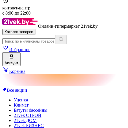
контакт-центр
с
8:00
до
22:00
Онлайн-гипермаркет 21vek.by
Каталог товаров
Избранное
Аккаунт
Корзина
Все акции
Уценка
Климат
Батуты бассейны
21vek СТРОЙ
21vek ДОМ
21vek БИЗНЕС