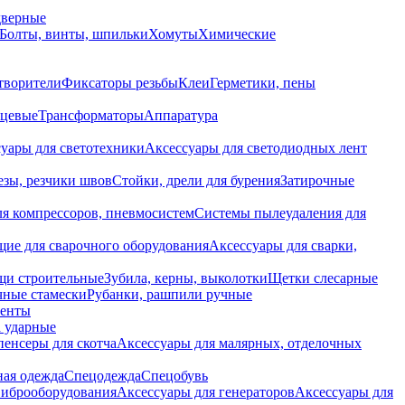
дверные
Болты, винты, шпильки
Хомуты
Химические
творители
Фиксаторы резьбы
Клеи
Герметики, пены
нцевые
Трансформаторы
Аппаратура
уары для светотехники
Аксессуары для светодиодных лент
езы, резчики швов
Стойки, дрели для бурения
Затирочные
ля компрессоров, пневмосистем
Системы пылеудаления для
ие для сварочного оборудования
Аксессуары для сварки,
щи строительные
Зубила, керны, выколотки
Щетки слесарные
чные стамески
Рубанки, рашпили ручные
енты
 ударные
енсеры для скотча
Аксессуары для малярных, отделочных
ная одежда
Спецодежда
Спецобувь
виброоборудования
Аксессуары для генераторов
Аксессуары для