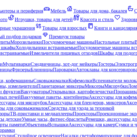
ьютеры и периферия
Мебель
Товары для дома, бакалея
С
мото
Игрушки, товары для детей
Красота и стиль
Здоров
рные украшения
Товары для взрослых
Книги и канцеляри
й подбор подарков
Премиум товары
плиты
Морозильники
Посудомоечные машины
Настольные плиты
 шкафы
Холодильники встраиваемые
Посудомоечные машины вс
встраиваемые
Измельчители пищевых отходов
Шкафы для подогр
чи
Мультиварки
Сэндвичницы, хот-дог мейкеры
Тостеры
Электрог
еницы
Фризеры
Блинницы
Пароварки
Автоклавы для консервиров
ки, кофемашины
Соковыжималки
Кофемолки
Вспениватели молок
ны, измельчители
Планетарные миксеры
Миксеры
Мясорубки
Лом
и фруктов
Вакууматоры
Открывалки, картофелечистки
Проращива
вых печей
Вакуумные пакеты, контейнеры
Аксессуары для кофе
ессуары для мясорубок
Аксессуары для блендеров, миксеров
Аксе
ры для соковыжималок
Средства для ухода за техникой
зоры
ТВ-приставки и медиаплееры
Проекторы
Проекционные эк
сы детские
Умные часы, фитнес-браслеты
Ремешки, аксессуары дл
рты памяти
Объективы
Вспышки
Аксессуары для камер
Сумки и ч
орамки
студии
Студийное освещение
Насадки светоформирующие для фо