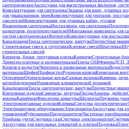
сантехнические
Аксессуары для магистральных фильтров, сист
Комплектующие для сантехники
Экраны для ванн, душевых по
для умывальников, моек
Комплектующие для унитазов, писсуар
смесителей
Комплектующие для душевых кабин, уголков
Инженерная сантехника
Инсталляции для сантехники
Полотенц
радиаторов, полотенцесушителей
Монтажные комплекты для с
систем сантехнических
Фитинги
Комплектующие для инсталля
Канализация
Тросы сантехнические, вантузы
Прочистные маши
Строительные смеси и грунтовки
Клеевые смеси
Шпатлевки
Шту
строительных смесей
Кирпичи, блоки, тротуарная плитка
Кирпичи
Строительные бло
Древесно-плитные и пиломатериалы
Плиты OSB
Фанера
ДСП, 
Кровля и водосток
Черепица и кровельные материалы
Водосточ
материалы
Шифер
Профнастил
Рулонная кровля
Кровельная вен
Отопление
Отопительные котлы
Газовые колонки
Камины, печи
антиобледенения
Управление климатической техникой
Канализация
Тросы сантехнические, вантузы
Прочистные маши
Крепежные изделия
Саморезы, шурупы
Гвозди
Анкеры, дюбели
анкеры
Карабины
Фиксаторы арматуры
Шплинты
Пружины унив
Электромонтажные изделия
Клеммы
Средства диэлектрические
Электрощитовое оборудование
Электрощиты
Аксессуары для э
управления
Рубильники
Предохранители
Частотные преобразов
Приборы учета
Счетчики газа
Счетчики электроэнергии
Счетчи
Аксессуары для напольных покрытий и плитки
Подложка
Плинт