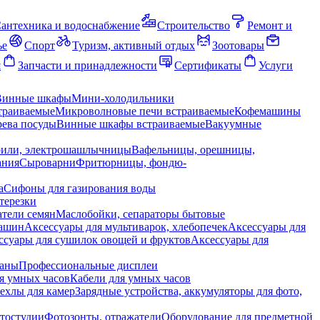
антехника и водоснабжение
Строительство
Ремонт и
ье
Спорт
Туризм, активный отдых
Зоотовары
я
Запчасти и принадлежности
Сертификаты
Услуги
Винные шкафы
Мини-холодильники
траиваемые
Микроволновые печи встраиваемые
Кофемашины
ева посуды
Винные шкафы встраиваемые
Вакуумные
рили, электрошашлычницы
Вафельницы, орешницы,
ания
Сыроварни
Фритюрницы, фондю-
а
Сифоны для газирования воды
терезки
тели семян
Маслобойки, сепараторы бытовые
машин
Аксессуары для мультиварок, хлебопечек
Аксессуары для
ссуары для сушилок овощей и фруктов
Аксессуары для
раны
Профессиональные дисплеи
я умных часов
Кабели для умных часов
ехлы для камер
Зарядные устройства, аккумуляторы для фото,
тостудии
Фотозонты, отражатели
Оборудование для предметной