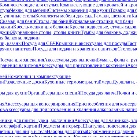
Комплектующие для стульев
Комплектующие для кроватей и кро
итура
Чехлы для мебели
Системы хранения для кухни
Товары для 
, уличные столы
Комплекты мебели для сада
Гамаки, шезлонги
Ка
Скамьи для бани
Столы для бани
Журнальные столики для бани
лоджии
Кресла-мешки для балкона
Кресла подвесные, стулья садо
оджии
Журнальные столы, столы-книги
Тумбы для балкона, лодж
я балкона, лоджии
ши, казаны
Посуда для СВЧ
Крышки и аксессуары для посуды
Гаст
орячих напитков
Посуда для подачи и хранения напитков
Столовы
Посуда для запекания
Аксессуары для выпечки
Бумага, фольга, р
хранения напитков
Аксессуары для приготовления коктейлей
Аксе
ожей
Ножеточки и комплектующие
ки
Разделочные доски
Кухонные термометры, таймеры
Дуршлаги, 
ры для кухни
Органайзеры для специй
Посуда для ланча
Полки и 
ия
Аксессуары для консервирования
Приспособления для консер
ков
Аксессуары для приготовления и хранения алкогольных напи
йники для плиты
Турки, молочники
Аксессуары для чайников, э
отографий, картин
Предметы интерьера
Шкатулки, подставки дл
етики для лица и тела
Наборы для бритья
Оформление подарков
льтры для воды
Фильтры-кувшины
Картриджи, комплектующие д