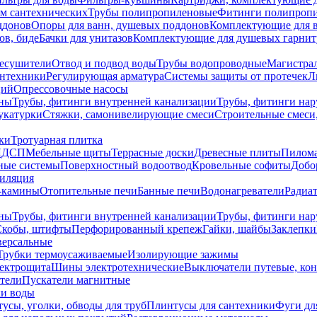
ем сантехнических
Трубы полипропиленовые
Фитинги полипроп
ддонов
Опоры для ванн, душевых поддонов
Комплектующие для 
ов, биде
Бачки для унитазов
Комплектующие для душевых гарнит
есушители
Отвод и подвод воды
Трубы водопроводные
Магистрал
антехники
Регулирующая арматура
Системы защиты от протечек
Л
ций
Опрессовочные насосы
ны
Трубы, фитинги внутренней канализации
Трубы, фитинги на
катурки
Стяжки, самонивелирующие смеси
Строительные смеси,
ки
Тротуарная плитка
ЛДСП
Мебельные щиты
Террасные доски
Древесные плиты
Пилом
ные системы
Поверхностный водоотвод
Кровельные софиты
Добо
тиляция
-камины
Отопительные печи
Банные печи
Водонагреватели
Радиат
ны
Трубы, фитинги внутренней канализации
Трубы, фитинги на
Скобы, штифты
Перфорированный крепеж
Гайки, шайбы
Заклепки
ерсальные
Трубки термоусаживаемые
Изолирующие зажимы
лектрощита
Шины электротехнические
Выключатели путевые, ко
атели
Пускатели магнитные
ки воды
усы, уголки, обводы для труб
Плинтусы для сантехники
Фуги дл