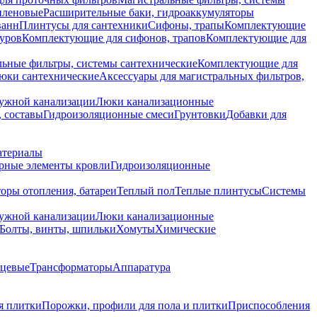
иленовые
Расширительные баки, гидроаккумуляторы
ванн
Плинтусы для сантехники
Сифоны, трапы
Комплектующие
уров
Комплектующие для сифонов, трапов
Комплектующие для
ьные фильтры, системы сантехнические
Комплектующие для
юки сантехнические
Аксессуары для магистральных фильтров,
ружной канализации
Люки канализационные
 составы
Гидроизоляционные смеси
Грунтовки
Добавки для
атериалы
рные элементы кровли
Гидроизоляционные
оры отопления, батареи
Теплый пол
Теплые плинтусы
Системы
ружной канализации
Люки канализационные
Болты, винты, шпильки
Хомуты
Химические
нцевые
Трансформаторы
Аппаратура
я плитки
Порожки, профили для пола и плитки
Приспособления