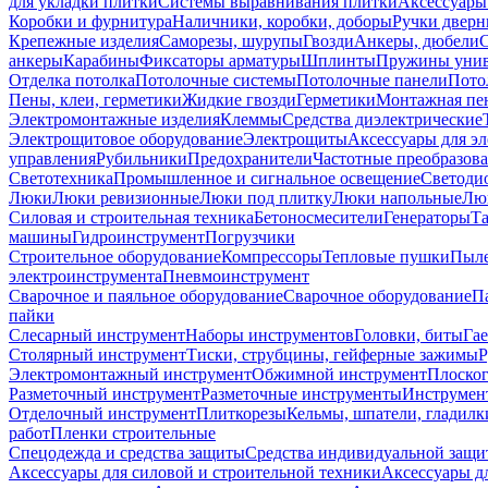
для укладки плитки
Системы выравнивания плитки
Аксессуары
Коробки и фурнитура
Наличники, коробки, доборы
Ручки дверн
Крепежные изделия
Саморезы, шурупы
Гвозди
Анкеры, дюбели
анкеры
Карабины
Фиксаторы арматуры
Шплинты
Пружины унив
Отделка потолка
Потолочные системы
Потолочные панели
Пото
Пены, клеи, герметики
Жидкие гвозди
Герметики
Монтажная пе
Электромонтажные изделия
Клеммы
Средства диэлектрические
Электрощитовое оборудование
Электрощиты
Аксессуары для э
управления
Рубильники
Предохранители
Частотные преобразов
Светотехника
Промышленное и сигнальное освещение
Светоди
Люки
Люки ревизионные
Люки под плитку
Люки напольные
Люк
Силовая и строительная техника
Бетоносмесители
Генераторы
Та
машины
Гидроинструмент
Погрузчики
Строительное оборудование
Компрессоры
Тепловые пушки
Пыле
электроинструмента
Пневмоинструмент
Сварочное и паяльное оборудование
Сварочное оборудование
П
пайки
Слесарный инструмент
Наборы инструментов
Головки, биты
Га
Столярный инструмент
Тиски, струбцины, гейферные зажимы
Р
Электромонтажный инструмент
Обжимной инструмент
Плоског
Разметочный инструмент
Разметочные инструменты
Инструмент
Отделочный инструмент
Плиткорезы
Кельмы, шпатели, гладилк
работ
Пленки строительные
Спецодежда и средства защиты
Средства индивидуальной защ
Аксессуары для силовой и строительной техники
Аксессуары дл