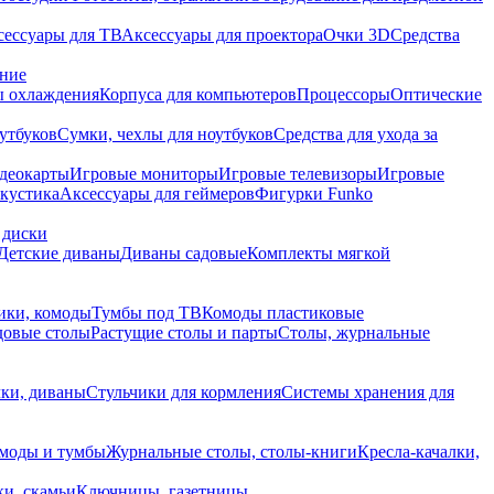
сессуары для ТВ
Аксессуары для проектора
Очки 3D
Средства
ание
 охлаждения
Корпуса для компьютеров
Процессоры
Оптические
утбуков
Сумки, чехлы для ноутбуков
Средства для ухода за
деокарты
Игровые мониторы
Игровые телевизоры
Игровые
акустика
Аксессуары для геймеров
Фигурки Funko
 диски
Детские диваны
Диваны садовые
Комплекты мягкой
ики, комоды
Тумбы под ТВ
Комоды пластиковые
довые столы
Растущие столы и парты
Столы, журнальные
ки, диваны
Стульчики для кормления
Системы хранения для
моды и тумбы
Журнальные столы, столы-книги
Кресла-качалки,
ки, скамьи
Ключницы, газетницы