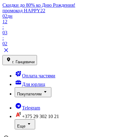
Скидки до 80% ко Дню Рождения!
промокод HAPPY22
02
дн
12
:
03
:
02
г. Ганцевичи
Оплата частями
Для юрлиц
Покупателям
Telegram
+375 29
302 10 21
Еще