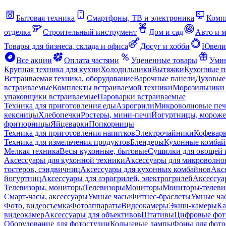
Бытовая техника
Смартфоны, ТВ и электроника
Комп
отделка
Строительный инструмент
Дом и сад
Авто и 
Товары для бизнеса, склада и офиса
Досуг и хобби
Ювели
Все акции
Оплата частями
Уцененные товары
Умны
Крупная техника для кухни
Холодильники
Вытяжки
Кухонные 
Встраиваемая техника, оборудование
Варочные панели
Духовые
встраиваемые
Комплекты встраиваемой техники
Морозильники 
упаковщики встраиваемые
Пароварки встраиваемые
Техника для приготовления еды
Аэрогрили
Микроволновые пе
кексницы
Хлебопечки
Ростеры, мини-печи
Йогуртницы, морож
фритюрницы
Яйцеварки
Попкорницы
Техника для приготовления напитков
Электрочайники
Кофевар
Техника для измельчения продуктов
Блендеры
Кухонные комбай
Мелкая техника
Весы кухонные, бытовые
Сушилки для овощей 
Аксессуары для кухонной техники
Аксессуары для микроволно
тостеров, сэндвичниц
Аксессуары для кухонных комбайнов
Акс
йогуртниц
Аксессуары для аэрогрилей, электрогрилей
Аксессуа
Телевизоры, мониторы
Телевизоры
Мониторы
Мониторы-телеви
Смарт-часы, аксессуары
Умные часы
Фитнес-браслеты
Умные ча
Фото, видеосъемка
Фотоаппараты
Видеокамеры
Экшн-камеры
Ка
видеокамер
Аксессуары для объективов
Штативы
Цифровые фот
Оборудование для фотостудии
Кольцевые лампы
Фоны для фото