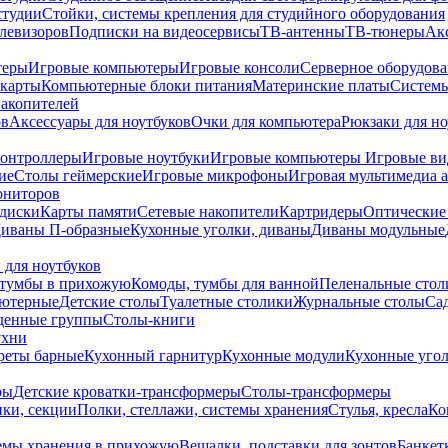
студии
Стойки, системы крепления для студийного оборудования
елевизоров
Подписки на видеосервисы
ТВ-антенны
ТВ-тюнеры
Ак
теры
Игровые компьютеры
Игровые консоли
Серверное оборудов
карты
Компьютерные блоки питания
Материнские платы
Системы
накопителей
ов
Аксессуары для ноутбуков
Очки для компьютера
Рюкзаки для но
контроллеры
Игровые ноутбуки
Игровые компьютеры
Игровые ви
ие
Столы геймерские
Игровые микрофоны
Игровая мультимедиа 
ониторов
диски
Карты памяти
Сетевые накопители
Картридеры
Оптические
иваны П-образные
Кухонные уголки, диваны
Диваны модульные
 для ноутбуков
тумбы в прихожую
Комоды, тумбы для ванной
Пеленальные стол
ьютерные
Детские столы
Туалетные столики
Журнальные столы
Са
денные группы
Столы-книги
ухни
уреты барные
Кухонный гарнитур
Кухонные модули
Кухонные угол
ры
Детские кроватки-трансформеры
Столы-трансформеры
ки, секции
Полки, стеллажи, системы хранения
Стулья, кресла
Ко
емы хранения в прихожую
Вешалки, подставки для зонтов
Банкет