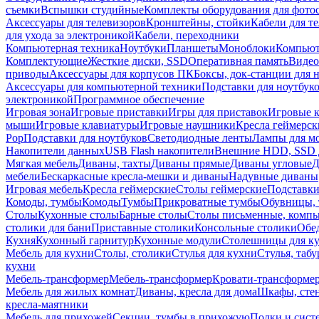
съемки
Вспышки студийные
Комплекты оборудования для фото
Аксессуары для телевизоров
Кронштейны, стойки
Кабели для т
для ухода за электроникой
Кабели, переходники
Компьютерная техника
Ноутбуки
Планшеты
Моноблоки
Компью
Комплектующие
Жесткие диски, SSD
Оперативная память
Видео
приводы
Аксессуары для корпусов ПК
Боксы, док-станции для 
Аксессуары для компьютерной техники
Подставки для ноутбук
электроникой
Программное обеспечение
Игровая зона
Игровые приставки
Игры для приставок
Игровые 
мыши
Игровые клавиатуры
Игровые наушники
Кресла геймерск
Pop
Подставки для ноутбуков
Светодиодные ленты
Лампы для м
Накопители данных
USB Flash накопители
Внешние HDD, SSD 
Мягкая мебель
Диваны, тахты
Диваны прямые
Диваны угловые
Д
мебели
Бескаркасные кресла-мешки и диваны
Надувные диваны
Игровая мебель
Кресла геймерские
Столы геймерские
Подставки
Комоды, тумбы
Комоды
Тумбы
Прикроватные тумбы
Обувницы, 
Столы
Кухонные столы
Барные столы
Столы письменные, комп
столики для бани
Приставные столики
Консольные столики
Обе
Кухня
Кухонный гарнитур
Кухонные модули
Столешницы для к
Мебель для кухни
Столы, столики
Стулья для кухни
Стулья, таб
кухни
Мебель-трансформер
Мебель-трансформер
Кровати-трансформе
Мебель для жилых комнат
Диваны, кресла для дома
Шкафы, стен
кресла-маятники
Мебель для прихожей
Секции, тумбы в прихожую
Полки и сист