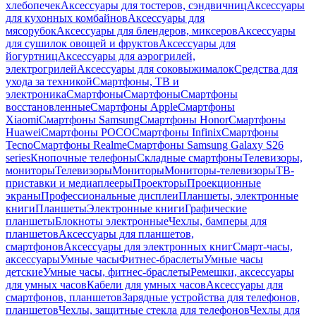
хлебопечек
Аксессуары для тостеров, сэндвичниц
Аксессуары
для кухонных комбайнов
Аксессуары для
мясорубок
Аксессуары для блендеров, миксеров
Аксессуары
для сушилок овощей и фруктов
Аксессуары для
йогуртниц
Аксессуары для аэрогрилей,
электрогрилей
Аксессуары для соковыжималок
Средства для
ухода за техникой
Смартфоны, ТВ и
электроника
Смартфоны
Смартфоны
Смартфоны
восстановленные
Смартфоны Apple
Смартфоны
Xiaomi
Смартфоны Samsung
Смартфоны Honor
Смартфоны
Huawei
Смартфоны POCO
Смартфоны Infinix
Смартфоны
Tecno
Смартфоны Realme
Смартфоны Samsung Galaxy S26
series
Кнопочные телефоны
Складные смартфоны
Телевизоры,
мониторы
Телевизоры
Мониторы
Мониторы-телевизоры
ТВ-
приставки и медиаплееры
Проекторы
Проекционные
экраны
Профессиональные дисплеи
Планшеты, электронные
книги
Планшеты
Электронные книги
Графические
планшеты
Блокноты электронные
Чехлы, бамперы для
планшетов
Аксессуары для планшетов,
смартфонов
Аксессуары для электронных книг
Смарт-часы,
аксессуары
Умные часы
Фитнес-браслеты
Умные часы
детские
Умные часы, фитнес-браслеты
Ремешки, аксессуары
для умных часов
Кабели для умных часов
Аксессуары для
смартфонов, планшетов
Зарядные устройства для телефонов,
планшетов
Чехлы, защитные стекла для телефонов
Чехлы для