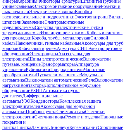
анкеры
Карабины
Фиксаторы арматуры
Шплинты
Пружины
универсальные
Электромонтажное оборудование
Розетки и
выключатели
Электрические звонки
Коробки
распределительные и подрозетники
Электропатроны
Вилки,
штепсели
Заземление
Электромонтажные
изделия
Клеммы
Средства диэлектрические
Трубки
термоусаживаемые
Изолирующие зажимы
Кабель и системы
для прокладки
Короба, трубы, металлорукав
Силовой
кабель
Наконечники, гильзы кабельные
Аксессуары для труб,
коробов
Кабельный крепеж
Арматура СИП
Электрощитовое
оборудование
Электрощиты
Аксессуары для
электрощита
Шины электротехнические
Выключатели
путевые, концевые
Трансформаторы
Аппаратура
управления
Рубильники
Предохранители
Частотные
преобразователи
Пускатели магнитные
Модульная
автоматика
Выключатели автоматические
Реле
Выключатели
нагрузки
Контакторы
Дополнительное модульное
оборудование
УЗИП
Автоматика пуска
двигателя
Дифференциальные
автоматы
УЗО
Конденсаторы
Комплексная защита
электродвигателей
Аксессуары для модульной
автоматики
Приборы учета
Счетчики газа
Счетчики
электроэнергии
Счетчики воды
Ремонт и отделка
Напольные
покрытия и
плитка
Плитка
Ламинат
Линолеум
Керамогранит
Спортивные