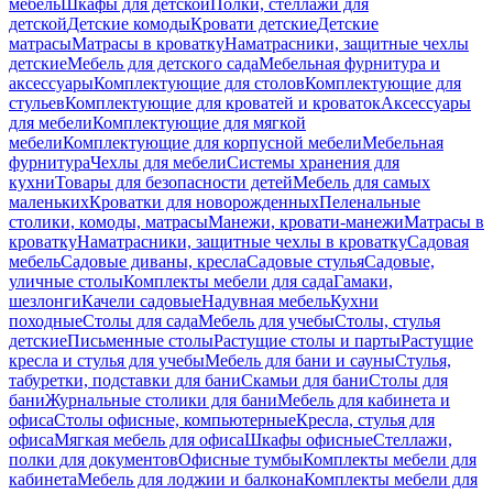
мебель
Шкафы для детской
Полки, стеллажи для
детской
Детские комоды
Кровати детские
Детские
матрасы
Матрасы в кроватку
Наматрасники, защитные чехлы
детские
Мебель для детского сада
Мебельная фурнитура и
аксессуары
Комплектующие для столов
Комплектующие для
стульев
Комплектующие для кроватей и кроваток
Аксессуары
для мебели
Комплектующие для мягкой
мебели
Комплектующие для корпусной мебели
Мебельная
фурнитура
Чехлы для мебели
Системы хранения для
кухни
Товары для безопасности детей
Мебель для самых
маленьких
Кроватки для новорожденных
Пеленальные
столики, комоды, матрасы
Манежи, кровати-манежи
Матрасы в
кроватку
Наматрасники, защитные чехлы в кроватку
Садовая
мебель
Садовые диваны, кресла
Садовые стулья
Садовые,
уличные столы
Комплекты мебели для сада
Гамаки,
шезлонги
Качели садовые
Надувная мебель
Кухни
походные
Столы для сада
Мебель для учебы
Столы, стулья
детские
Письменные столы
Растущие столы и парты
Растущие
кресла и стулья для учебы
Мебель для бани и сауны
Стулья,
табуретки, подставки для бани
Скамьи для бани
Столы для
бани
Журнальные столики для бани
Мебель для кабинета и
офиса
Столы офисные, компьютерные
Кресла, стулья для
офиса
Мягкая мебель для офиса
Шкафы офисные
Стеллажи,
полки для документов
Офисные тумбы
Комплекты мебели для
кабинета
Мебель для лоджии и балкона
Комплекты мебели для