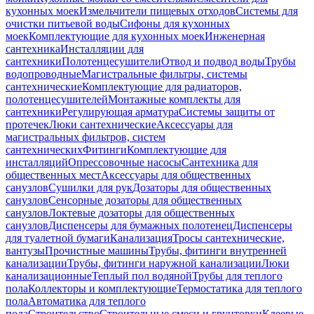
кухонных моек
Измельчители пищевых отходов
Системы для
очистки питьевой воды
Сифоны для кухонных
моек
Комплектующие для кухонных моек
Инженерная
сантехника
Инсталляции для
сантехники
Полотенцесушители
Отвод и подвод воды
Трубы
водопроводные
Магистральные фильтры, системы
сантехнические
Комплектующие для радиаторов,
полотенцесушителей
Монтажные комплекты для
сантехники
Регулирующая арматура
Системы защиты от
протечек
Люки сантехнические
Аксессуары для
магистральных фильтров, систем
сантехнических
Фитинги
Комплектующие для
инсталляций
Опрессовочные насосы
Сантехника для
общественных мест
Аксессуары для общественных
санузлов
Сушилки для рук
Дозаторы для общественных
санузлов
Сенсорные дозаторы для общественных
санузлов
Локтевые дозаторы для общественных
санузлов
Диспенсеры для бумажных полотенец
Диспенсеры
для туалетной бумаги
Канализация
Тросы сантехнические,
вантузы
Прочистные машины
Трубы, фитинги внутренней
канализации
Трубы, фитинги наружной канализации
Люки
канализационные
Теплый пол водяной
Трубы для теплого
пола
Коллекторы и комплектующие
Термостатика для теплого
пола
Автоматика для теплого
пола
Строительство
Строительные смеси и грунтовки
Клеевые