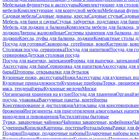
Мебельная фурнитура и аксессуары
Комплектующие для столов
мебели
Комплектующие для корпусной мебели
Мебельная фурн
Садовая мебель
Садовые диваны, кресла
Садовые стулья
Садовые
Мебель для бани и сауны
Стулья, табуретки, подставки для бани
Мебель для лоджии и балкона
Комплекты мебели для балкона, 
лоджии
Дверцы жалюзийные
Системы хранения для балкона, л
лоджии
Кресла, пуфы для балкона, лоджии
Компактные столы дл
Посуда для готовки
Сковороды, сотейники, воки
Кастрюли, ков
Столовая посуда, сервировка
Посуда для напитков
Посуда для г
сервировки
Детская столовая посуда
Посуда для выпечки, запекания
Формы для выпечки, запекания
Аксессуары для бара
Сервировка для напитков
Аксессуары для 
бары
Штопоры, открывалки для бутылок
Кухонные ножи, аксессуары
Ножи
Аксессуары для кухонных н
Кухонные принадлежности
Кухонные приборы
Терки, овощерез
мяса, тендерайзеры
Кухонные мелочи
Миски
Организация хранения на кухне
Посуда для хранения
Органайзе
посуда, упаковка
Вакуумные пакеты, контейнеры
Консервирование и дистилляция
Автоклавы для консервирован
брожения
Ингредиенты для приготовления алкогольных напит
виноделия и пивоварения
Дистилляторы бытовые
Турки, заварочные чайники
Чайники заварочные, кофейники
Ча
Сувениры
Копилки
Картины, постеры
Фотоальбомы
Рамки для ф
Подарки
Подарки, подарочные наборы
Подарочные наборы косм
Водоснабжение
Водонагреватели
Бытовые насосы
Проточные фи