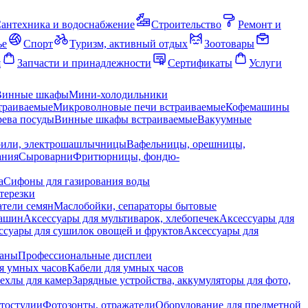
антехника и водоснабжение
Строительство
Ремонт и
ье
Спорт
Туризм, активный отдых
Зоотовары
я
Запчасти и принадлежности
Сертификаты
Услуги
Винные шкафы
Мини-холодильники
траиваемые
Микроволновые печи встраиваемые
Кофемашины
ева посуды
Винные шкафы встраиваемые
Вакуумные
рили, электрошашлычницы
Вафельницы, орешницы,
ания
Сыроварни
Фритюрницы, фондю-
а
Сифоны для газирования воды
терезки
тели семян
Маслобойки, сепараторы бытовые
машин
Аксессуары для мультиварок, хлебопечек
Аксессуары для
ссуары для сушилок овощей и фруктов
Аксессуары для
раны
Профессиональные дисплеи
я умных часов
Кабели для умных часов
ехлы для камер
Зарядные устройства, аккумуляторы для фото,
тостудии
Фотозонты, отражатели
Оборудование для предметной