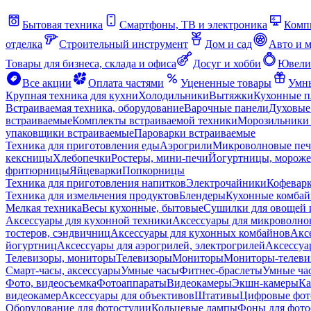
Бытовая техника
Смартфоны, ТВ и электроника
Комп
отделка
Строительный инструмент
Дом и сад
Авто и 
Товары для бизнеса, склада и офиса
Досуг и хобби
Ювели
Все акции
Оплата частями
Уцененные товары
Умны
Крупная техника для кухни
Холодильники
Вытяжки
Кухонные 
Встраиваемая техника, оборудование
Варочные панели
Духовые
встраиваемые
Комплекты встраиваемой техники
Морозильники 
упаковщики встраиваемые
Пароварки встраиваемые
Техника для приготовления еды
Аэрогрили
Микроволновые пе
кексницы
Хлебопечки
Ростеры, мини-печи
Йогуртницы, морож
фритюрницы
Яйцеварки
Попкорницы
Техника для приготовления напитков
Электрочайники
Кофевар
Техника для измельчения продуктов
Блендеры
Кухонные комбай
Мелкая техника
Весы кухонные, бытовые
Сушилки для овощей 
Аксессуары для кухонной техники
Аксессуары для микроволно
тостеров, сэндвичниц
Аксессуары для кухонных комбайнов
Акс
йогуртниц
Аксессуары для аэрогрилей, электрогрилей
Аксессуа
Телевизоры, мониторы
Телевизоры
Мониторы
Мониторы-телеви
Смарт-часы, аксессуары
Умные часы
Фитнес-браслеты
Умные ча
Фото, видеосъемка
Фотоаппараты
Видеокамеры
Экшн-камеры
Ка
видеокамер
Аксессуары для объективов
Штативы
Цифровые фот
Оборудование для фотостудии
Кольцевые лампы
Фоны для фото