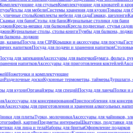
Комплектующие для стульев
Комплектующие для кроватей и кро
итура
Чехлы для мебели
Системы хранения для кухни
Товары для 
, уличные столы
Комплекты мебели для сада
Гамаки, шезлонги
Ка
Скамьи для бани
Столы для бани
Журнальные столики для бани
лоджии
Кресла-мешки для балкона
Кресла подвесные, стулья садо
оджии
Журнальные столы, столы-книги
Тумбы для балкона, лодж
я балкона, лоджии
ши, казаны
Посуда для СВЧ
Крышки и аксессуары для посуды
Гаст
орячих напитков
Посуда для подачи и хранения напитков
Столовы
Посуда для запекания
Аксессуары для выпечки
Бумага, фольга, р
хранения напитков
Аксессуары для приготовления коктейлей
Аксе
ожей
Ножеточки и комплектующие
ки
Разделочные доски
Кухонные термометры, таймеры
Дуршлаги, 
ры для кухни
Органайзеры для специй
Посуда для ланча
Полки и 
ия
Аксессуары для консервирования
Приспособления для консер
ков
Аксессуары для приготовления и хранения алкогольных напи
йники для плиты
Турки, молочники
Аксессуары для чайников, э
отографий, картин
Предметы интерьера
Шкатулки, подставки дл
етики для лица и тела
Наборы для бритья
Оформление подарков
льтры для воды
Фильтры-кувшины
Картриджи, комплектующие д