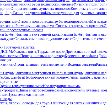
ем сантехнических
Трубы полипропиленовые
Фитинги полипроп
ддонов
Опоры для ванн, душевых поддонов
Комплектующие для 
ов, биде
Бачки для унитазов
Комплектующие для душевых гарнит
есушители
Отвод и подвод воды
Трубы водопроводные
Магистрал
антехники
Регулирующая арматура
Системы защиты от протечек
Л
ций
Опрессовочные насосы
ны
Трубы, фитинги внутренней канализации
Трубы, фитинги на
катурки
Стяжки, самонивелирующие смеси
Строительные смеси,
ки
Тротуарная плитка
ЛДСП
Мебельные щиты
Террасные доски
Древесные плиты
Пилом
ные системы
Поверхностный водоотвод
Кровельные софиты
Добо
тиляция
-камины
Отопительные печи
Банные печи
Водонагреватели
Радиат
ны
Трубы, фитинги внутренней канализации
Трубы, фитинги на
Скобы, штифты
Перфорированный крепеж
Гайки, шайбы
Заклепки
ерсальные
Трубки термоусаживаемые
Изолирующие зажимы
лектрощита
Шины электротехнические
Выключатели путевые, ко
атели
Пускатели магнитные
ки воды
усы, уголки, обводы для труб
Плинтусы для сантехники
Фуги дл