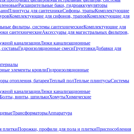
иленовые
Расширительные баки, гидроаккумуляторы
ванн
Плинтусы для сантехники
Сифоны, трапы
Комплектующие
уров
Комплектующие для сифонов, трапов
Комплектующие для
ьные фильтры, системы сантехнические
Комплектующие для
юки сантехнические
Аксессуары для магистральных фильтров,
ружной канализации
Люки канализационные
 составы
Гидроизоляционные смеси
Грунтовки
Добавки для
атериалы
рные элементы кровли
Гидроизоляционные
оры отопления, батареи
Теплый пол
Теплые плинтусы
Системы
ружной канализации
Люки канализационные
Болты, винты, шпильки
Хомуты
Химические
нцевые
Трансформаторы
Аппаратура
я плитки
Порожки, профили для пола и плитки
Приспособления