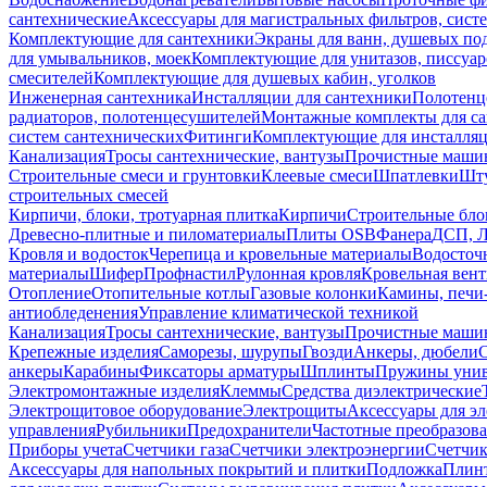
сантехнические
Аксессуары для магистральных фильтров, сист
Комплектующие для сантехники
Экраны для ванн, душевых по
для умывальников, моек
Комплектующие для унитазов, писсуар
смесителей
Комплектующие для душевых кабин, уголков
Инженерная сантехника
Инсталляции для сантехники
Полотенц
радиаторов, полотенцесушителей
Монтажные комплекты для с
систем сантехнических
Фитинги
Комплектующие для инсталля
Канализация
Тросы сантехнические, вантузы
Прочистные маши
Строительные смеси и грунтовки
Клеевые смеси
Шпатлевки
Шту
строительных смесей
Кирпичи, блоки, тротуарная плитка
Кирпичи
Строительные бло
Древесно-плитные и пиломатериалы
Плиты OSB
Фанера
ДСП, 
Кровля и водосток
Черепица и кровельные материалы
Водосточ
материалы
Шифер
Профнастил
Рулонная кровля
Кровельная вен
Отопление
Отопительные котлы
Газовые колонки
Камины, печи
антиобледенения
Управление климатической техникой
Канализация
Тросы сантехнические, вантузы
Прочистные маши
Крепежные изделия
Саморезы, шурупы
Гвозди
Анкеры, дюбели
анкеры
Карабины
Фиксаторы арматуры
Шплинты
Пружины унив
Электромонтажные изделия
Клеммы
Средства диэлектрические
Электрощитовое оборудование
Электрощиты
Аксессуары для э
управления
Рубильники
Предохранители
Частотные преобразов
Приборы учета
Счетчики газа
Счетчики электроэнергии
Счетчи
Аксессуары для напольных покрытий и плитки
Подложка
Плинт