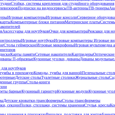
студии
Стойки, системы крепления для студийного оборудования
елевизоров
Подписки на видеосервисы
ТВ-антенны
ТВ-тюнеры
Ак
теры
Игровые компьютеры
Игровые консоли
Серверное оборудов
карты
Компьютерные блоки питания
Материнские платы
Системы
накопителей
ов
Аксессуары для ноутбуков
Очки для компьютера
Рюкзаки для но
контроллеры
Игровые ноутбуки
Игровые компьютеры
Игровые ви
ие
Столы геймерские
Игровые микрофоны
Игровая мультимедиа 
ониторов
диски
Карты памяти
Сетевые накопители
Картридеры
Оптические
иваны П-образные
Кухонные уголки, диваны
Диваны модульные
 для ноутбуков
тумбы в прихожую
Комоды, тумбы для ванной
Пеленальные стол
ьютерные
Детские столы
Туалетные столики
Журнальные столы
Са
денные группы
Столы-книги
ухни
уреты барные
Кухонный гарнитур
Кухонные модули
Кухонные угол
ры
Детские кроватки-трансформеры
Столы-трансформеры
ки, секции
Полки, стеллажи, системы хранения
Стулья, кресла
Ко
емы хранения в прихожую
Вешалки, подставки для зонтов
Банкет