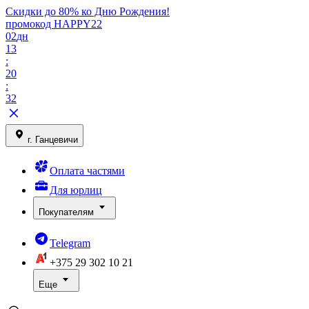
Скидки до 80% ко Дню Рождения!
промокод HAPPY22
02
дн
13
:
20
:
32
г. Ганцевичи
Оплата частями
Для юрлиц
Покупателям
Telegram
+375 29
302 10 21
Еще