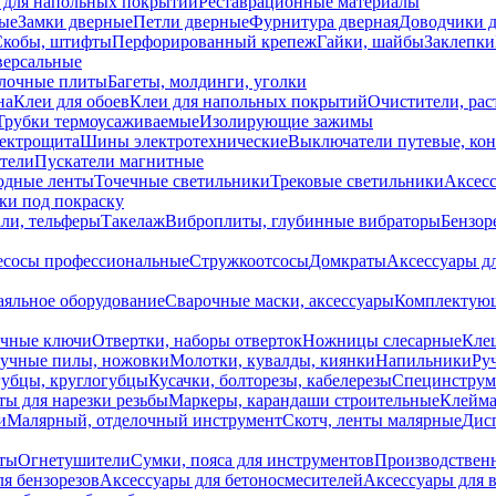
 для напольных покрытий
Реставрационные материалы
ые
Замки дверные
Петли дверные
Фурнитура дверная
Доводчики 
Скобы, штифты
Перфорированный крепеж
Гайки, шайбы
Заклепки
ерсальные
лочные плиты
Багеты, молдинги, уголки
на
Клеи для обоев
Клеи для напольных покрытий
Очистители, рас
Трубки термоусаживаемые
Изолирующие зажимы
лектрощита
Шины электротехнические
Выключатели путевые, ко
атели
Пускатели магнитные
одные ленты
Точечные светильники
Трековые светильники
Аксесс
и под покраску
ли, тельферы
Такелаж
Виброплиты, глубинные вибраторы
Бензор
сосы профессиональные
Стружкоотсосы
Домкраты
Аксессуары д
аяльное оборудование
Сварочные маски, аксессуары
Комплектующ
ечные ключи
Отвертки, наборы отверток
Ножницы слесарные
Кле
учные пилы, ножовки
Молотки, кувалды, киянки
Напильники
Ру
убцы, круглогубцы
Кусачки, болторезы, кабелерезы
Специнструм
ы для нарезки резьбы
Маркеры, карандаши строительные
Клейма
и
Малярный, отделочный инструмент
Скотч, ленты малярные
Дисп
иты
Огнетушители
Сумки, пояса для инструментов
Производствен
я бензорезов
Аксессуары для бетоносмесителей
Аксессуары для 