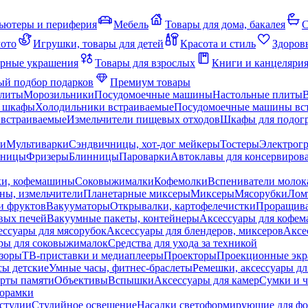
ьютеры и периферия
Мебель
Товары для дома, бакалея
С
мото
Игрушки, товары для детей
Красота и стиль
Здоров
рные украшения
Товары для взрослых
Книги и канцеляри
й подбор подарков
Премиум товары
плиты
Морозильники
Посудомоечные машины
Настольные плиты
 шкафы
Холодильники встраиваемые
Посудомоечные машины вс
встраиваемые
Измельчители пищевых отходов
Шкафы для подогр
чи
Мультиварки
Сэндвичницы, хот-дог мейкеры
Тостеры
Электрог
еницы
Фризеры
Блинницы
Пароварки
Автоклавы для консервиров
ки, кофемашины
Соковыжималки
Кофемолки
Вспениватели молок
ны, измельчители
Планетарные миксеры
Миксеры
Мясорубки
Лом
и фруктов
Вакууматоры
Открывалки, картофелечистки
Проращива
вых печей
Вакуумные пакеты, контейнеры
Аксессуары для кофе
ессуары для мясорубок
Аксессуары для блендеров, миксеров
Аксе
ры для соковыжималок
Средства для ухода за техникой
зоры
ТВ-приставки и медиаплееры
Проекторы
Проекционные эк
сы детские
Умные часы, фитнес-браслеты
Ремешки, аксессуары дл
рты памяти
Объективы
Вспышки
Аксессуары для камер
Сумки и ч
орамки
студии
Студийное освещение
Насадки светоформирующие для фо