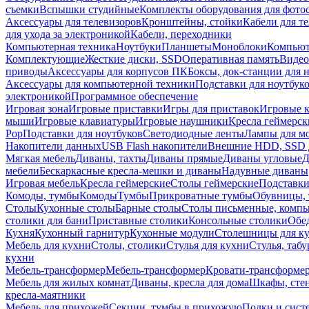
съемки
Вспышки студийные
Комплекты оборудования для фото
Аксессуары для телевизоров
Кронштейны, стойки
Кабели для т
для ухода за электроникой
Кабели, переходники
Компьютерная техника
Ноутбуки
Планшеты
Моноблоки
Компью
Комплектующие
Жесткие диски, SSD
Оперативная память
Видео
приводы
Аксессуары для корпусов ПК
Боксы, док-станции для 
Аксессуары для компьютерной техники
Подставки для ноутбук
электроникой
Программное обеспечение
Игровая зона
Игровые приставки
Игры для приставок
Игровые 
мыши
Игровые клавиатуры
Игровые наушники
Кресла геймерск
Pop
Подставки для ноутбуков
Светодиодные ленты
Лампы для м
Накопители данных
USB Flash накопители
Внешние HDD, SSD 
Мягкая мебель
Диваны, тахты
Диваны прямые
Диваны угловые
Д
мебели
Бескаркасные кресла-мешки и диваны
Надувные диваны
Игровая мебель
Кресла геймерские
Столы геймерские
Подставки
Комоды, тумбы
Комоды
Тумбы
Прикроватные тумбы
Обувницы, 
Столы
Кухонные столы
Барные столы
Столы письменные, комп
столики для бани
Приставные столики
Консольные столики
Обе
Кухня
Кухонный гарнитур
Кухонные модули
Столешницы для к
Мебель для кухни
Столы, столики
Стулья для кухни
Стулья, таб
кухни
Мебель-трансформер
Мебель-трансформер
Кровати-трансформе
Мебель для жилых комнат
Диваны, кресла для дома
Шкафы, стен
кресла-маятники
Мебель для прихожей
Секции, тумбы в прихожую
Полки и сист