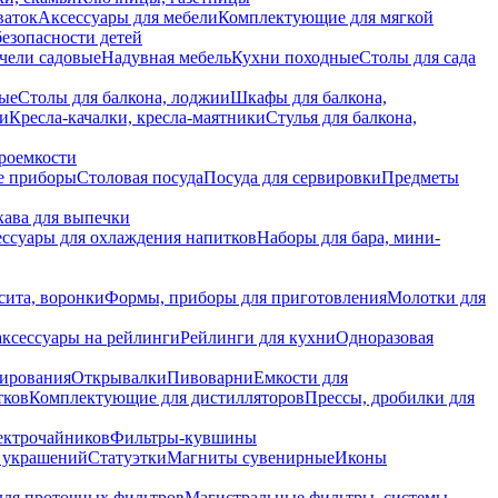
ваток
Аксессуары для мебели
Комплектующие для мягкой
безопасности детей
чели садовые
Надувная мебель
Кухни походные
Столы для сада
вые
Столы для балкона, лоджии
Шкафы для балкона,
ии
Кресла-качалки, кресла-маятники
Стулья для балкона,
роемкости
е приборы
Столовая посуда
Посуда для сервировки
Предметы
укава для выпечки
ссуары для охлаждения напитков
Наборы для бара, мини-
сита, воронки
Формы, приборы для приготовления
Молотки для
аксессуары на рейлинги
Рейлинги для кухни
Одноразовая
вирования
Открывалки
Пивоварни
Емкости для
тков
Комплектующие для дистилляторов
Прессы, дробилки для
лектрочайников
Фильтры-кувшины
я украшений
Статуэтки
Магниты сувенирные
Иконы
ля проточных фильтров
Магистральные фильтры, системы