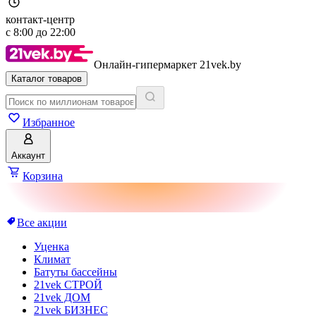
контакт-центр
с
8:00
до
22:00
Онлайн-гипермаркет 21vek.by
Каталог товаров
Избранное
Аккаунт
Корзина
Все акции
Уценка
Климат
Батуты бассейны
21vek СТРОЙ
21vek ДОМ
21vek БИЗНЕС