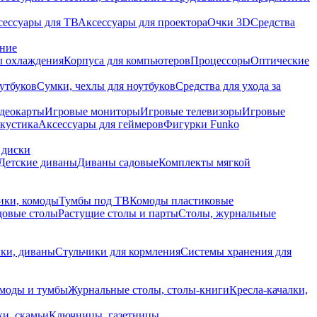
сессуары для ТВ
Аксессуары для проектора
Очки 3D
Средства
ание
 охлаждения
Корпуса для компьютеров
Процессоры
Оптические
утбуков
Сумки, чехлы для ноутбуков
Средства для ухода за
деокарты
Игровые мониторы
Игровые телевизоры
Игровые
акустика
Аксессуары для геймеров
Фигурки Funko
 диски
Детские диваны
Диваны садовые
Комплекты мягкой
ики, комоды
Тумбы под ТВ
Комоды пластиковые
довые столы
Растущие столы и парты
Столы, журнальные
ки, диваны
Стульчики для кормления
Системы хранения для
моды и тумбы
Журнальные столы, столы-книги
Кресла-качалки,
ки, скамьи
Ключницы, газетницы