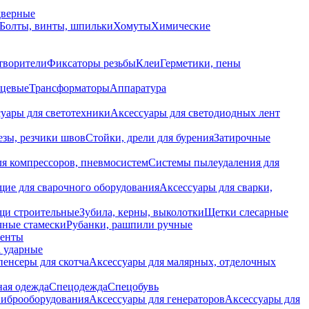
дверные
Болты, винты, шпильки
Хомуты
Химические
творители
Фиксаторы резьбы
Клеи
Герметики, пены
нцевые
Трансформаторы
Аппаратура
уары для светотехники
Аксессуары для светодиодных лент
езы, резчики швов
Стойки, дрели для бурения
Затирочные
ля компрессоров, пневмосистем
Системы пылеудаления для
ие для сварочного оборудования
Аксессуары для сварки,
щи строительные
Зубила, керны, выколотки
Щетки слесарные
чные стамески
Рубанки, рашпили ручные
енты
 ударные
енсеры для скотча
Аксессуары для малярных, отделочных
ная одежда
Спецодежда
Спецобувь
виброоборудования
Аксессуары для генераторов
Аксессуары для