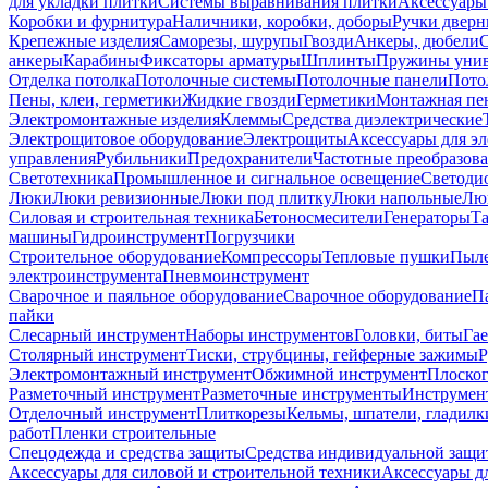
для укладки плитки
Системы выравнивания плитки
Аксессуары
Коробки и фурнитура
Наличники, коробки, доборы
Ручки дверн
Крепежные изделия
Саморезы, шурупы
Гвозди
Анкеры, дюбели
анкеры
Карабины
Фиксаторы арматуры
Шплинты
Пружины унив
Отделка потолка
Потолочные системы
Потолочные панели
Пото
Пены, клеи, герметики
Жидкие гвозди
Герметики
Монтажная пе
Электромонтажные изделия
Клеммы
Средства диэлектрические
Электрощитовое оборудование
Электрощиты
Аксессуары для э
управления
Рубильники
Предохранители
Частотные преобразов
Светотехника
Промышленное и сигнальное освещение
Светоди
Люки
Люки ревизионные
Люки под плитку
Люки напольные
Люк
Силовая и строительная техника
Бетоносмесители
Генераторы
Та
машины
Гидроинструмент
Погрузчики
Строительное оборудование
Компрессоры
Тепловые пушки
Пыле
электроинструмента
Пневмоинструмент
Сварочное и паяльное оборудование
Сварочное оборудование
П
пайки
Слесарный инструмент
Наборы инструментов
Головки, биты
Га
Столярный инструмент
Тиски, струбцины, гейферные зажимы
Р
Электромонтажный инструмент
Обжимной инструмент
Плоског
Разметочный инструмент
Разметочные инструменты
Инструмент
Отделочный инструмент
Плиткорезы
Кельмы, шпатели, гладилк
работ
Пленки строительные
Спецодежда и средства защиты
Средства индивидуальной защ
Аксессуары для силовой и строительной техники
Аксессуары дл