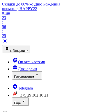
Скидки до 80% ко Дню Рождения!
промокод HAPPY22
01
дн
23
:
56
:
25
г. Ганцевичи
Оплата частями
Для юрлиц
Покупателям
Telegram
+375 29
302 10 21
Еще