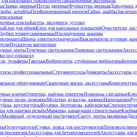
 для напольных покрытий
Реставрационные материалы
ые
Замки дверные
Петли дверные
Фурнитура дверная
Доводчики 
Скобы, штифты
Перфорированный крепеж
Гайки, шайбы
Заклепки
ерсальные
лочные плиты
Багеты, молдинги, уголки
на
Клеи для обоев
Клеи для напольных покрытий
Очистители, рас
Трубки термоусаживаемые
Изолирующие зажимы
лектрощита
Шины электротехнические
Выключатели путевые, ко
атели
Пускатели магнитные
одные ленты
Точечные светильники
Трековые светильники
Аксесс
и под покраску
ли, тельферы
Такелаж
Виброплиты, глубинные вибраторы
Бензор
сосы профессиональные
Стружкоотсосы
Домкраты
Аксессуары д
аяльное оборудование
Сварочные маски, аксессуары
Комплектующ
ечные ключи
Отвертки, наборы отверток
Ножницы слесарные
Кле
учные пилы, ножовки
Молотки, кувалды, киянки
Напильники
Ру
убцы, круглогубцы
Кусачки, болторезы, кабелерезы
Специнструм
ы для нарезки резьбы
Маркеры, карандаши строительные
Клейма
и
Малярный, отделочный инструмент
Скотч, ленты малярные
Дисп
иты
Огнетушители
Сумки, пояса для инструментов
Производствен
я бензорезов
Аксессуары для бетоносмесителей
Аксессуары для 