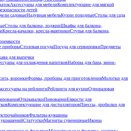
ваток
Аксессуары для мебели
Комплектующие для мягкой
безопасности детей
чели садовые
Надувная мебель
Кухни походные
Столы для сада
вые
Столы для балкона, лоджии
Шкафы для балкона,
ии
Кресла-качалки, кресла-маятники
Стулья для балкона,
роемкости
е приборы
Столовая посуда
Посуда для сервировки
Предметы
укава для выпечки
ссуары для охлаждения напитков
Наборы для бара, мини-
сита, воронки
Формы, приборы для приготовления
Молотки для
аксессуары на рейлинги
Рейлинги для кухни
Одноразовая
вирования
Открывалки
Пивоварни
Емкости для
тков
Комплектующие для дистилляторов
Прессы, дробилки для
лектрочайников
Фильтры-кувшины
я украшений
Статуэтки
Магниты сувенирные
Иконы
ля проточных фильтров
Магистральные фильтры, системы