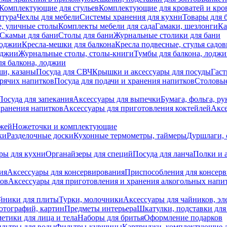
Комплектующие для стульев
Комплектующие для кроватей и кро
итура
Чехлы для мебели
Системы хранения для кухни
Товары для 
, уличные столы
Комплекты мебели для сада
Гамаки, шезлонги
Ка
Скамьи для бани
Столы для бани
Журнальные столики для бани
лоджии
Кресла-мешки для балкона
Кресла подвесные, стулья садо
оджии
Журнальные столы, столы-книги
Тумбы для балкона, лодж
я балкона, лоджии
ши, казаны
Посуда для СВЧ
Крышки и аксессуары для посуды
Гаст
орячих напитков
Посуда для подачи и хранения напитков
Столовы
Посуда для запекания
Аксессуары для выпечки
Бумага, фольга, р
хранения напитков
Аксессуары для приготовления коктейлей
Аксе
ожей
Ножеточки и комплектующие
ки
Разделочные доски
Кухонные термометры, таймеры
Дуршлаги, 
ры для кухни
Органайзеры для специй
Посуда для ланча
Полки и 
ия
Аксессуары для консервирования
Приспособления для консер
ков
Аксессуары для приготовления и хранения алкогольных напи
йники для плиты
Турки, молочники
Аксессуары для чайников, э
отографий, картин
Предметы интерьера
Шкатулки, подставки дл
етики для лица и тела
Наборы для бритья
Оформление подарков
льтры для воды
Фильтры-кувшины
Картриджи, комплектующие д