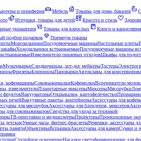
ьютеры и периферия
Мебель
Товары для дома, бакалея
С
мото
Игрушки, товары для детей
Красота и стиль
Здоров
рные украшения
Товары для взрослых
Книги и канцеляри
й подбор подарков
Премиум товары
плиты
Морозильники
Посудомоечные машины
Настольные плиты
 шкафы
Холодильники встраиваемые
Посудомоечные машины вс
встраиваемые
Измельчители пищевых отходов
Шкафы для подогр
чи
Мультиварки
Сэндвичницы, хот-дог мейкеры
Тостеры
Электрог
еницы
Фризеры
Блинницы
Пароварки
Автоклавы для консервиров
ки, кофемашины
Соковыжималки
Кофемолки
Вспениватели молок
ны, измельчители
Планетарные миксеры
Миксеры
Мясорубки
Лом
и фруктов
Вакууматоры
Открывалки, картофелечистки
Проращива
вых печей
Вакуумные пакеты, контейнеры
Аксессуары для кофе
ессуары для мясорубок
Аксессуары для блендеров, миксеров
Аксе
ры для соковыжималок
Средства для ухода за техникой
зоры
ТВ-приставки и медиаплееры
Проекторы
Проекционные эк
сы детские
Умные часы, фитнес-браслеты
Ремешки, аксессуары дл
рты памяти
Объективы
Вспышки
Аксессуары для камер
Сумки и ч
орамки
студии
Студийное освещение
Насадки светоформирующие для фо