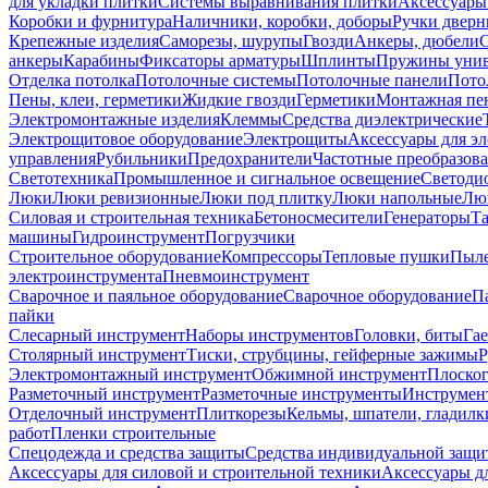
для укладки плитки
Системы выравнивания плитки
Аксессуары
Коробки и фурнитура
Наличники, коробки, доборы
Ручки дверн
Крепежные изделия
Саморезы, шурупы
Гвозди
Анкеры, дюбели
анкеры
Карабины
Фиксаторы арматуры
Шплинты
Пружины унив
Отделка потолка
Потолочные системы
Потолочные панели
Пото
Пены, клеи, герметики
Жидкие гвозди
Герметики
Монтажная пе
Электромонтажные изделия
Клеммы
Средства диэлектрические
Электрощитовое оборудование
Электрощиты
Аксессуары для э
управления
Рубильники
Предохранители
Частотные преобразов
Светотехника
Промышленное и сигнальное освещение
Светоди
Люки
Люки ревизионные
Люки под плитку
Люки напольные
Люк
Силовая и строительная техника
Бетоносмесители
Генераторы
Та
машины
Гидроинструмент
Погрузчики
Строительное оборудование
Компрессоры
Тепловые пушки
Пыле
электроинструмента
Пневмоинструмент
Сварочное и паяльное оборудование
Сварочное оборудование
П
пайки
Слесарный инструмент
Наборы инструментов
Головки, биты
Га
Столярный инструмент
Тиски, струбцины, гейферные зажимы
Р
Электромонтажный инструмент
Обжимной инструмент
Плоског
Разметочный инструмент
Разметочные инструменты
Инструмент
Отделочный инструмент
Плиткорезы
Кельмы, шпатели, гладилк
работ
Пленки строительные
Спецодежда и средства защиты
Средства индивидуальной защ
Аксессуары для силовой и строительной техники
Аксессуары дл