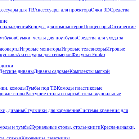
сессуары для ТВ
Аксессуары для проектора
Очки 3D
Средства
ание
 охлаждения
Корпуса для компьютеров
Процессоры
Оптические
утбуков
Сумки, чехлы для ноутбуков
Средства для ухода за
деокарты
Игровые мониторы
Игровые телевизоры
Игровые
акустика
Аксессуары для геймеров
Фигурки Funko
 диски
Детские диваны
Диваны садовые
Комплекты мягкой
ики, комоды
Тумбы под ТВ
Комоды пластиковые
довые столы
Растущие столы и парты
Столы, журнальные
ки, диваны
Стульчики для кормления
Системы хранения для
моды и тумбы
Журнальные столы, столы-книги
Кресла-качалки,
ки, скамьи
Ключницы, газетницы