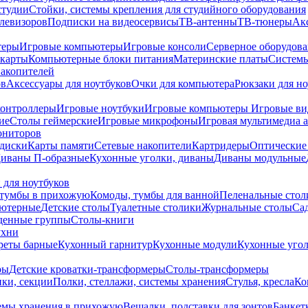
студии
Стойки, системы крепления для студийного оборудования
елевизоров
Подписки на видеосервисы
ТВ-антенны
ТВ-тюнеры
Ак
теры
Игровые компьютеры
Игровые консоли
Серверное оборудов
карты
Компьютерные блоки питания
Материнские платы
Системы
накопителей
ов
Аксессуары для ноутбуков
Очки для компьютера
Рюкзаки для но
контроллеры
Игровые ноутбуки
Игровые компьютеры
Игровые ви
ие
Столы геймерские
Игровые микрофоны
Игровая мультимедиа 
ониторов
диски
Карты памяти
Сетевые накопители
Картридеры
Оптические
иваны П-образные
Кухонные уголки, диваны
Диваны модульные
 для ноутбуков
тумбы в прихожую
Комоды, тумбы для ванной
Пеленальные стол
ьютерные
Детские столы
Туалетные столики
Журнальные столы
Са
денные группы
Столы-книги
ухни
уреты барные
Кухонный гарнитур
Кухонные модули
Кухонные угол
ры
Детские кроватки-трансформеры
Столы-трансформеры
ки, секции
Полки, стеллажи, системы хранения
Стулья, кресла
Ко
емы хранения в прихожую
Вешалки, подставки для зонтов
Банкет