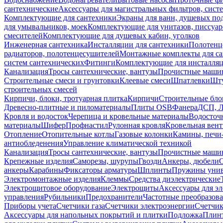
сантехнические
Аксессуары для магистральных фильтров, сист
Комплектующие для сантехники
Экраны для ванн, душевых по
для умывальников, моек
Комплектующие для унитазов, писсуар
смесителей
Комплектующие для душевых кабин, уголков
Инженерная сантехника
Инсталляции для сантехники
Полотенц
радиаторов, полотенцесушителей
Монтажные комплекты для с
систем сантехнических
Фитинги
Комплектующие для инсталля
Канализация
Тросы сантехнические, вантузы
Прочистные маши
Строительные смеси и грунтовки
Клеевые смеси
Шпатлевки
Шту
строительных смесей
Кирпичи, блоки, тротуарная плитка
Кирпичи
Строительные бло
Древесно-плитные и пиломатериалы
Плиты OSB
Фанера
ДСП, 
Кровля и водосток
Черепица и кровельные материалы
Водосточ
материалы
Шифер
Профнастил
Рулонная кровля
Кровельная вен
Отопление
Отопительные котлы
Газовые колонки
Камины, печи
антиобледенения
Управление климатической техникой
Канализация
Тросы сантехнические, вантузы
Прочистные маши
Крепежные изделия
Саморезы, шурупы
Гвозди
Анкеры, дюбели
анкеры
Карабины
Фиксаторы арматуры
Шплинты
Пружины унив
Электромонтажные изделия
Клеммы
Средства диэлектрические
Электрощитовое оборудование
Электрощиты
Аксессуары для э
управления
Рубильники
Предохранители
Частотные преобразов
Приборы учета
Счетчики газа
Счетчики электроэнергии
Счетчи
Аксессуары для напольных покрытий и плитки
Подложка
Плинт