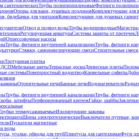
ем сантехнических
Трубы полипропиленовые
Фитинги полипроп
ддонов
Опоры для ванн, душевых поддонов
Комплектующие для 
ов, биде
Бачки для унитазов
Комплектующие для душевых гарнит
есушители
Отвод и подвод воды
Трубы водопроводные
Магистрал
антехники
Регулирующая арматура
Системы защиты от протечек
Л
ций
Опрессовочные насосы
ны
Трубы, фитинги внутренней канализации
Трубы, фитинги на
катурки
Стяжки, самонивелирующие смеси
Строительные смеси,
ки
Тротуарная плитка
ЛДСП
Мебельные щиты
Террасные доски
Древесные плиты
Пилом
ные системы
Поверхностный водоотвод
Кровельные софиты
Добо
тиляция
-камины
Отопительные печи
Банные печи
Водонагреватели
Радиат
ны
Трубы, фитинги внутренней канализации
Трубы, фитинги на
Скобы, штифты
Перфорированный крепеж
Гайки, шайбы
Заклепки
ерсальные
Трубки термоусаживаемые
Изолирующие зажимы
лектрощита
Шины электротехнические
Выключатели путевые, ко
атели
Пускатели магнитные
ки воды
усы, уголки, обводы для труб
Плинтусы для сантехники
Фуги дл