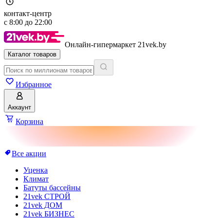
контакт-центр
с
8:00
до
22:00
Онлайн-гипермаркет 21vek.by
Каталог товаров
Избранное
Аккаунт
Корзина
Все акции
Уценка
Климат
Батуты бассейны
21vek СТРОЙ
21vek ДОМ
21vek БИЗНЕС