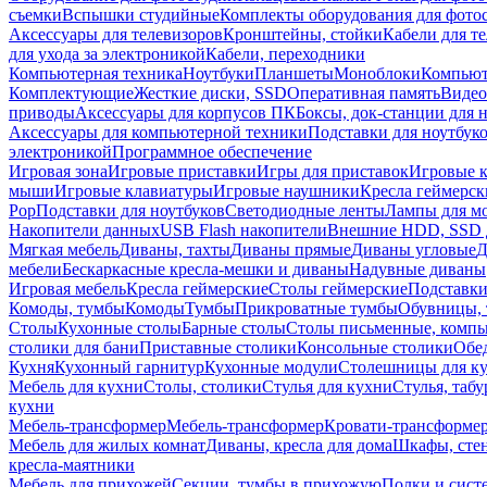
съемки
Вспышки студийные
Комплекты оборудования для фото
Аксессуары для телевизоров
Кронштейны, стойки
Кабели для т
для ухода за электроникой
Кабели, переходники
Компьютерная техника
Ноутбуки
Планшеты
Моноблоки
Компью
Комплектующие
Жесткие диски, SSD
Оперативная память
Видео
приводы
Аксессуары для корпусов ПК
Боксы, док-станции для 
Аксессуары для компьютерной техники
Подставки для ноутбук
электроникой
Программное обеспечение
Игровая зона
Игровые приставки
Игры для приставок
Игровые 
мыши
Игровые клавиатуры
Игровые наушники
Кресла геймерск
Pop
Подставки для ноутбуков
Светодиодные ленты
Лампы для м
Накопители данных
USB Flash накопители
Внешние HDD, SSD 
Мягкая мебель
Диваны, тахты
Диваны прямые
Диваны угловые
Д
мебели
Бескаркасные кресла-мешки и диваны
Надувные диваны
Игровая мебель
Кресла геймерские
Столы геймерские
Подставки
Комоды, тумбы
Комоды
Тумбы
Прикроватные тумбы
Обувницы, 
Столы
Кухонные столы
Барные столы
Столы письменные, комп
столики для бани
Приставные столики
Консольные столики
Обе
Кухня
Кухонный гарнитур
Кухонные модули
Столешницы для к
Мебель для кухни
Столы, столики
Стулья для кухни
Стулья, таб
кухни
Мебель-трансформер
Мебель-трансформер
Кровати-трансформе
Мебель для жилых комнат
Диваны, кресла для дома
Шкафы, стен
кресла-маятники
Мебель для прихожей
Секции, тумбы в прихожую
Полки и сист