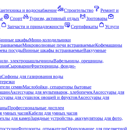
антехника и водоснабжение
Строительство
Ремонт и
ье
Спорт
Туризм, активный отдых
Зоотовары
я
Запчасти и принадлежности
Сертификаты
Услуги
Винные шкафы
Мини-холодильники
траиваемые
Микроволновые печи встраиваемые
Кофемашины
ева посуды
Винные шкафы встраиваемые
Вакуумные
рили, электрошашлычницы
Вафельницы, орешницы,
ания
Сыроварни
Фритюрницы, фондю-
а
Сифоны для газирования воды
терезки
тели семян
Маслобойки, сепараторы бытовые
машин
Аксессуары для мультиварок, хлебопечек
Аксессуары для
ссуары для сушилок овощей и фруктов
Аксессуары для
раны
Профессиональные дисплеи
я умных часов
Кабели для умных часов
ехлы для камер
Зарядные устройства, аккумуляторы для фото,
тостудии
Фотозонты, отражатели
Оборудование для предметной