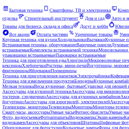
Бытовая техника
Смартфоны, ТВ и электроника
Комп
отделка
Строительный инструмент
Дом и сад
Авто и 
Товары для бизнеса, склада и офиса
Досуг и хобби
Ювели
Все акции
Оплата частями
Уцененные товары
Умны
Крупная техника для кухни
Холодильники
Вытяжки
Кухонные 
Встраиваемая техника, оборудование
Варочные панели
Духовые
встраиваемые
Комплекты встраиваемой техники
Морозильники 
упаковщики встраиваемые
Пароварки встраиваемые
Техника для приготовления еды
Аэрогрили
Микроволновые пе
кексницы
Хлебопечки
Ростеры, мини-печи
Йогуртницы, морож
фритюрницы
Яйцеварки
Попкорницы
Техника для приготовления напитков
Электрочайники
Кофевар
Техника для измельчения продуктов
Блендеры
Кухонные комбай
Мелкая техника
Весы кухонные, бытовые
Сушилки для овощей 
Аксессуары для кухонной техники
Аксессуары для микроволно
тостеров, сэндвичниц
Аксессуары для кухонных комбайнов
Акс
йогуртниц
Аксессуары для аэрогрилей, электрогрилей
Аксессуа
Телевизоры, мониторы
Телевизоры
Мониторы
Мониторы-телеви
Смарт-часы, аксессуары
Умные часы
Фитнес-браслеты
Умные ча
Фото, видеосъемка
Фотоаппараты
Видеокамеры
Экшн-камеры
Ка
видеокамер
Аксессуары для объективов
Штативы
Цифровые фот
Оборудование для фотостудии
Кольцевые лампы
Фоны для фото