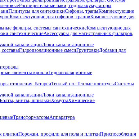
иленовые
Расширительные баки, гидроаккумуляторы
ванн
Плинтусы для сантехники
Сифоны, трапы
Комплектующие
уров
Комплектующие для сифонов, трапов
Комплектующие для
ьные фильтры, системы сантехнические
Комплектующие для
юки сантехнические
Аксессуары для магистральных фильтров,
ружной канализации
Люки канализационные
 составы
Гидроизоляционные смеси
Грунтовки
Добавки для
атериалы
рные элементы кровли
Гидроизоляционные
оры отопления, батареи
Теплый пол
Теплые плинтусы
Системы
ружной канализации
Люки канализационные
Болты, винты, шпильки
Хомуты
Химические
нцевые
Трансформаторы
Аппаратура
я плитки
Порожки, профили для пола и плитки
Приспособления