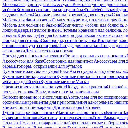
Мебельная фурнитура и аксессуары
Комплектующие для столов
мебели
Комплектующие для корпусной мебели
Мебельная фурн
Садовая мебель
Садовые диваны, кресла
Садовые стулья
Садовые
Мебель для бани и сауны
Стулья, табуретки, подставки для бани
Мебель для лоджии и балкона
Комплекты мебели для балкона, 
лоджии
Дверцы жалюзийные
Системы хранения для балкона, л
лоджии
Кресла, пуфы для балкона, лоджии
Компактные столы дл
Посуда для готовки
Сковороды, сотейники, воки
Кастрюли, ков
Столовая посуда, сервировка
Посуда для напитков
Посуда для г
сервировки
Детская столовая посуда
Посуда для выпечки, запекания
Формы для выпечки, запекания
Аксессуары для бара
Сервировка для напитков
Аксессуары для 
бары
Штопоры, открывалки для бутылок
Кухонные ножи, аксессуары
Ножи
Аксессуары для кухонных н
Кухонные принадлежности
Кухонные приборы
Терки, овощерез
мяса, тендерайзеры
Кухонные мелочи
Миски
Организация хранения на кухне
Посуда для хранения
Органайзе
посуда, упаковка
Вакуумные пакеты, контейнеры
Консервирование и дистилляция
Автоклавы для консервирован
брожения
Ингредиенты для приготовления алкогольных напит
виноделия и пивоварения
Дистилляторы бытовые
Турки, заварочные чайники
Чайники заварочные, кофейники
Ча
Сувениры
Копилки
Картины, постеры
Фотоальбомы
Рамки для ф
Подарки
Подарки, подарочные наборы
Подарочные наборы косм
Водоснабжение
Водонагреватели
Бытовые насосы
Проточные фи