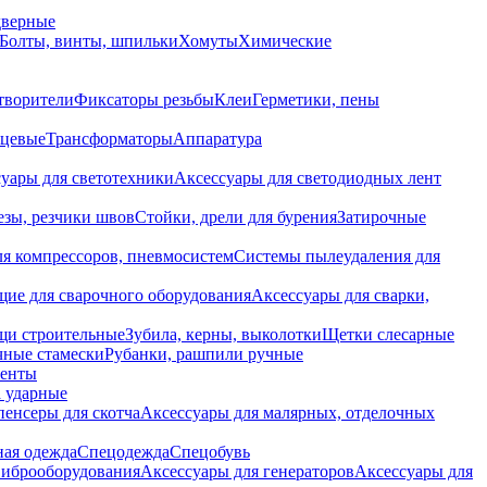
дверные
Болты, винты, шпильки
Хомуты
Химические
творители
Фиксаторы резьбы
Клеи
Герметики, пены
нцевые
Трансформаторы
Аппаратура
уары для светотехники
Аксессуары для светодиодных лент
езы, резчики швов
Стойки, дрели для бурения
Затирочные
ля компрессоров, пневмосистем
Системы пылеудаления для
ие для сварочного оборудования
Аксессуары для сварки,
щи строительные
Зубила, керны, выколотки
Щетки слесарные
чные стамески
Рубанки, рашпили ручные
енты
 ударные
енсеры для скотча
Аксессуары для малярных, отделочных
ная одежда
Спецодежда
Спецобувь
виброоборудования
Аксессуары для генераторов
Аксессуары для