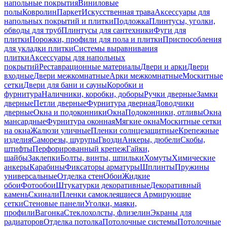
напольные покрытия
Виниловые
полы
Ковролин
Паркет
Искусственная трава
Аксессуары для
напольных покрытий и плитки
Подложка
Плинтусы, уголки,
обводы для труб
Плинтусы для сантехники
Фуги для
плитки
Порожки, профили для пола и плитки
Приспособления
для укладки плитки
Системы выравнивания
плитки
Аксессуары для напольных
покрытий
Реставрационные материалы
Двери и арки
Двери
входные
Двери межкомнатные
Арки межкомнатные
Москитные
сетки
Двери для бани и сауны
Коробки и
фурнитура
Наличники, коробки, доборы
Ручки дверные
Замки
дверные
Петли дверные
Фурнитура дверная
Доводчики
дверные
Окна и подоконники
Окна
Подоконники, отливы
Окна
мансардные
Фурнитура оконная
Мягкие окна
Москитные сетки
на окна
Жалюзи уличные
Пленки солнцезащитные
Крепежные
изделия
Саморезы, шурупы
Гвозди
Анкеры, дюбели
Скобы,
штифты
Перфорированный крепеж
Гайки,
шайбы
Заклепки
Болты, винты, шпильки
Хомуты
Химические
анкеры
Карабины
Фиксаторы арматуры
Шплинты
Пружины
универсальные
Отделка стен
Обои
Жидкие
обои
Фотообои
Штукатурки декоративные
Декоративный
камень
Скинали
Пленки самоклеящиеся
Армирующие
сетки
Стеновые панели
Уголки, маяки,
профили
Вагонка
Стеклохолсты, флизелин
Экраны для
радиаторов
Отделка потолка
Потолочные системы
Потолочные