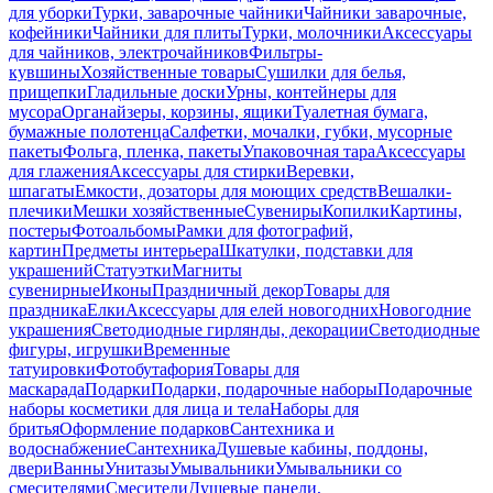
для уборки
Турки, заварочные чайники
Чайники заварочные,
кофейники
Чайники для плиты
Турки, молочники
Аксессуары
для чайников, электрочайников
Фильтры-
кувшины
Хозяйственные товары
Сушилки для белья,
прищепки
Гладильные доски
Урны, контейнеры для
мусора
Органайзеры, корзины, ящики
Туалетная бумага,
бумажные полотенца
Салфетки, мочалки, губки, мусорные
пакеты
Фольга, пленка, пакеты
Упаковочная тара
Аксессуары
для глажения
Аксессуары для стирки
Веревки,
шпагаты
Емкости, дозаторы для моющих средств
Вешалки-
плечики
Мешки хозяйственные
Сувениры
Копилки
Картины,
постеры
Фотоальбомы
Рамки для фотографий,
картин
Предметы интерьера
Шкатулки, подставки для
украшений
Статуэтки
Магниты
сувенирные
Иконы
Праздничный декор
Товары для
праздника
Елки
Аксессуары для елей новогодних
Новогодние
украшения
Светодиодные гирлянды, декорации
Светодиодные
фигуры, игрушки
Временные
татуировки
Фотобутафория
Товары для
маскарада
Подарки
Подарки, подарочные наборы
Подарочные
наборы косметики для лица и тела
Наборы для
бритья
Оформление подарков
Сантехника и
водоснабжение
Сантехника
Душевые кабины, поддоны,
двери
Ванны
Унитазы
Умывальники
Умывальники со
смесителями
Смесители
Душевые панели,