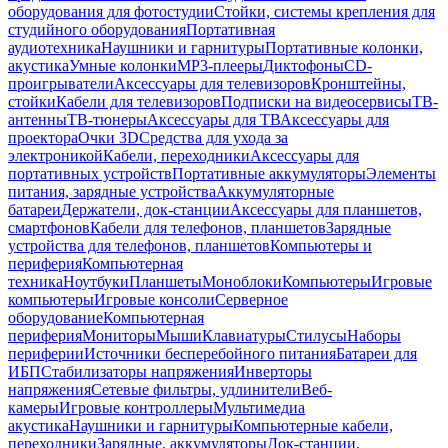
оборудования для фотостудии
Стойки, системы крепления для
студийного оборудования
Портативная
аудиотехника
Наушники и гарнитуры
Портативные колонки,
акустика
Умные колонки
MP3-плееры
Диктофоны
CD-
проигрыватели
Аксессуары для телевизоров
Кронштейны,
стойки
Кабели для телевизоров
Подписки на видеосервисы
ТВ-
антенны
ТВ-тюнеры
Аксессуары для ТВ
Аксессуары для
проектора
Очки 3D
Средства для ухода за
электроникой
Кабели, переходники
Аксессуары для
портативных устройств
Портативные аккумуляторы
Элементы
питания, зарядные устройства
Аккумуляторные
батареи
Держатели, док-станции
Аксессуары для планшетов,
смартфонов
Кабели для телефонов, планшетов
Зарядные
устройства для телефонов, планшетов
Компьютеры и
периферия
Компьютерная
техника
Ноутбуки
Планшеты
Моноблоки
Компьютеры
Игровые
компьютеры
Игровые консоли
Серверное
оборудование
Компьютерная
периферия
Мониторы
Мыши
Клавиатуры
Стилусы
Наборы
периферии
Источники бесперебойного питания
Батареи для
ИБП
Стабилизаторы напряжения
Инверторы
напряжения
Сетевые фильтры, удлинители
Веб-
камеры
Игровые контроллеры
Мультимедиа
акустика
Наушники и гарнитуры
Компьютерные кабели,
переходники
Зарядные, аккумуляторы
Док-станции,