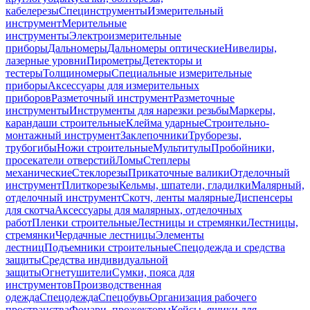
кабелерезы
Специнструменты
Измерительный
инструмент
Мерительные
инструменты
Электроизмерительные
приборы
Дальномеры
Дальномеры оптические
Нивелиры,
лазерные уровни
Пирометры
Детекторы и
тестеры
Толщиномеры
Специальные измерительные
приборы
Аксессуары для измерительных
приборов
Разметочный инструмент
Разметочные
инструменты
Инструменты для нарезки резьбы
Маркеры,
карандаши строительные
Клейма ударные
Строительно-
монтажный инструмент
Заклепочники
Труборезы,
трубогибы
Ножи строительные
Мультитулы
Пробойники,
просекатели отверстий
Ломы
Степлеры
механические
Стеклорезы
Прикаточные валики
Отделочный
инструмент
Плиткорезы
Кельмы, шпатели, гладилки
Малярный,
отделочный инструмент
Скотч, ленты малярные
Диспенсеры
для скотча
Аксессуары для малярных, отделочных
работ
Пленки строительные
Лестницы и стремянки
Лестницы,
стремянки
Чердачные лестницы
Элементы
лестниц
Подъемники строительные
Спецодежда и средства
защиты
Средства индивидуальной
защиты
Огнетушители
Сумки, пояса для
инструментов
Производственная
одежда
Спецодежда
Спецобувь
Организация рабочего
пространства
Фонари, прожекторы
Кейсы, ящики для