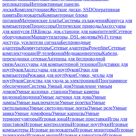
репликаторы
Интерактивные панели,
доски
Комплектующие
Жесткие диски, SSD
Оперативная
память
Видеокарты
Компьютерные блоки
питания
Материнские платы
Системы охлаждения
Корпуса для
компьютеров
Процессоры
Оптические приводы
Аксессуары
для корпусов ПК
Боксы, док-станции для накопителей
Сетевое
оборудование
Маршрутизаторы, DSL-модемы
Wi-Fi точки
доступа, усилители сигнала
Беспроводные
адаптеры
Коммутаторы
Сетевые адаптеры
Powerline
Сетевые
комплектующие
IP-телефония
Медиаконвертеры
Кабели,
переходники сетевые
Антенны для беспроводной
связи
Аксессуары для компьютерной техники
Подставки для
ноутбуков
Аксессуары для ноутбуков
Очки для
компьютера
Рюкзаки для ноутбуков
Сумки, чехлы для
ноутбуков
Средства для ухода за электроникой
Программное
обеспечение
Система Умный дом
Управление умным
домом
Умные колонки, станции
Умные камеры
видеонаблюдения
Умные датчики для дома
Умные
лампы
Умные выключатели
Умные розетки
Умные
светильники
Умные светодиодные ленты
Умные реле
Умные
замки
Умные домофоны
Умные карнизы
Умные
терморегуляторы
Игровая зона
Игровые приставки
Игры для
приставок
Игровые контроллеры
Игровые ноутбуки
Игровые
компьютеры
Игровые видеокарты
Игровые мониторы
Игровые
телевизоры
Игровые мыши
Игровые клавиатуры
Игровые