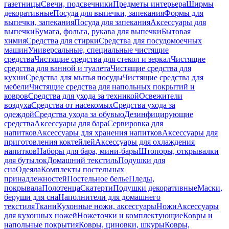
газетницы
Свечи, подсвечники
Предметы интерьера
Ширмы
декоративные
Посуда для выпечки, запекания
Формы для
выпечки, запекания
Посуда для запекания
Аксессуары для
выпечки
Бумага, фольга, рукава для выпечки
Бытовая
химия
Средства для стирки
Средства для посудомоечных
машин
Универсальные, специальные чистящие
средства
Чистящие средства для стекол и зеркал
Чистящие
средства для ванной и туалета
Чистящие средства для
кухни
Средства для мытья посуды
Чистящие средства для
мебели
Чистящие средства для напольных покрытий и
ковров
Средства для ухода за техникой
Освежители
воздуха
Средства от насекомых
Средства ухода за
одеждой
Средства ухода за обувью
Дезинфицирующие
средства
Аксессуары для бара
Сервировка для
напитков
Аксессуары для хранения напитков
Аксессуары для
приготовления коктейлей
Аксессуары для охлаждения
напитков
Наборы для бара, мини-бары
Штопоры, открывалки
для бутылок
Домашний текстиль
Подушки для
сна
Одеяла
Комплекты постельных
принадлежностей
Постельное белье
Пледы,
покрывала
Полотенца
Скатерти
Подушки декоративные
Маски,
беруши для сна
Наполнители для домашнего
текстиля
Ткани
Кухонные ножи, аксессуары
Ножи
Аксессуары
для кухонных ножей
Ножеточки и комплектующие
Ковры и
напольные покрытия
Ковры, циновки, шкуры
Ковры,