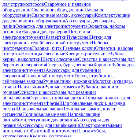
для стружкоотсосов
Сварочное и паяльное
оборудование
Сварочное оборудование
Паяльное
оборудование
Сварочные маски, аксессуары
Комплектующие
для сварочного оборудования
Аксессуары для сварки,
пайки
Оснастка для электроинструмента
Оснастка, наборы
оснастки
Насадки для граверов
Щетки для
электроинструмента
Развертки
Пуансоны
Щетки для
электродвигателей
Слесарный инструмент
Наборы
инструментов
Головки, биты
Гаечные ключи
Отвертки, наборы
отверток
Ножницы слесарные
Клещи строительные
Зубила,
керны, выколотки
Щетки слесарные
Оснастка и аксессуары для
бурения и сверления
Сверла, буры, зенкеры
Коронки
Зубила для
электроинструмента
Аксессуары для бурения и
сверления
Столярный инструмент
Тиски, струбцины,
гейферные зажимы
Ручные пилы, ножовки
Молотки, кувалды,
киянки
Напильники
Ручные стамески
Рубанки, рашпили
ручные
Оснастка и аксессуары для резания и
шлифования
Отрезные, пильные диски
Пильные полотна для
электроинструмента
Фрезы
Шлифовальные диски, насадки,
листы
Шлифовальные чашки
Точильные камни, круги,
сегменты
Полировальные валы
Направляющие
шины
Комплектующие для резания
Аксессуары для
резания
Аксессуары для шлифования
Электромонтажный
инструмент
Обжимной инструмент
Плоскогубцы,
круглогубцы
Кусачки, болторезы,