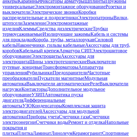
анкеры
Карабины
Фиксаторы арматуры
Шплинты
Пружины
универсальные
Электромонтажное оборудование
Розетки и
выключатели
Электрические звонки
Коробки
распределительные и подрозетники
Электропатроны
Вилки,
штепсели
Заземление
Электромонтажные
изделия
Клеммы
Средства диэлектрические
Трубки
термоусаживаемые
Изолирующие зажимы
Кабель и системы
для прокладки
Короба, трубы, металлорукав
Силовой
кабель
Наконечники, гильзы кабельные
Аксессуары для труб,
коробов
Кабельный крепеж
Арматура СИП
Электрощитовое
оборудование
Электрощиты
Аксессуары для
электрощита
Шины электротехнические
Выключатели
путевые, концевые
Трансформаторы
Аппаратура
управления
Рубильники
Предохранители
Частотные
преобразователи
Пускатели магнитные
Модульная
автоматика
Выключатели автоматические
Реле
Выключатели
нагрузки
Контакторы
Дополнительное модульное
оборудование
УЗИП
Автоматика пуска
двигателя
Дифференциальные
автоматы
УЗО
Конденсаторы
Комплексная защита
электродвигателей
Аксессуары для модульной
автоматики
Приборы учета
Счетчики газа
Счетчики
электроэнергии
Счетчики воды
Ремонт и отделка
Напольные
покрытия и
плитка
Плитка
Ламинат
Линолеум
Керамогранит
Спортивные