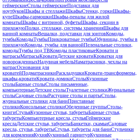
геймерские
Столы геймерские
Подставки для
ноутбуков
Шкафы и стеллажи
Шкафы
Стенки, горки
Шкафы-
купе
Шкафы-гармошки
Шкафы-пеналы для жилой
комнаты
Шкафы с витриной, буфеты
Шкафы, секции в
прихожую
Полки, стеллажи, системы хранения
Шкафы для
ванной комнаты
Вешалки, подставки для зонтов
Комоды,
тумбы
Комоды
Тумбы
Прикроватные тумбы
Обувницы, тумбы в
прихожую
Комоды, тумбы для ванной
Пеленальные столики,
комоды
Тумбы под ТВ
Комоды пластиковые
Кровати и
матрасы
Матрасы
Кровати
Детские кровати
Кроватки для
новорожденных
Надувная мебель
Наматрасники, чехлы на
матрас
Основания для
кроватей
Подматрасники
Раскладушки
Кровати-трансформеры,
шкафы-кровати
Кровати-домики
Столы
Кухонные
столы
Барные столы
Столы письменные,
компьютерные
Детские столы
Туалетные столики
Журнальные
столы
Садовые столы
Растущие столы и парты
Столы,
журнальные столики для бани
Приставные
столики
Консольные столики
Обеденные группы
Столы-
книги
Стулья
Кухонные стулья, табуреты
Барные стулья,
табуреты
Компьютерные кресла, стулья
Геймерские
кресла
Детские стулья, табуреты
Банкетки, скамьи
Садовые
кресла, стулья, табуреты
Стулья, табуреты для бани
Стульчики
для кормления
Кухня
Кухонный гарнитур
Кухонные