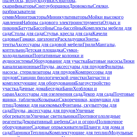
пылесосы, воздуходувки
Аэраторы,
скарификаторы
Снегоуборщики
Дровоколы
Сеялки,
разбрасыватели
семян
Минитракторы
Миникультиваторы
Мойки высокого
давления
Наборы садового электроинструмента
Отдых и
пикник
Батуты
Бассейны
Спа-бассейны
Комплекты мебели для
сада
Столы для сада
Стулья, кресла для сада
Качели
садовые
Гамаки, шезлонги
Раскладушки
Зонты,
тенты
Аксессуары для садовой мебели
Грили
Мангалы,
коптильни
Детская площадка
Сумки-
холодильники
Портативные колонки и
аудиосистемы
Оборудование для участка
Бытовые насосы
Люки
канализационные
Пруды, аксессуары для прудов
Фильтры,
насосы, стерилизаторы для прудов
Компрессоры для
прудов
Станции биологической очистки
Запчасти и
комплектующие для оборудования
Благоустройство
участка
Дачные дома
Беседки
Бани
Хозблоки и
сараи
Аксессуары для озеленения сада
Декор для сада
Почтовые
ящики, таблички
Козырьки
Скворечники, кормушки для
птиц
Домики для насекомых
Фонтаны, скульптуры для
сада
Пруды, аксессуары для прудов
Уличные
обогреватели
Уличные светильники
Противогололедные
реагенты
Декоративный щебень
Сад и огород
Поливочное
оборудование
Садовые опрыскиватели
Шланги для дома и
сада
Парники
Теплицы
Комплектующие для теплиц
Модульные