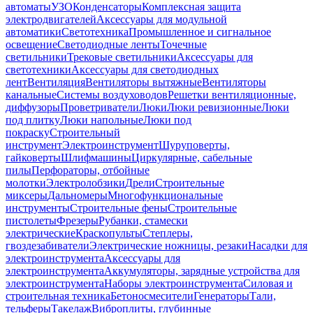
автоматы
УЗО
Конденсаторы
Комплексная защита
электродвигателей
Аксессуары для модульной
автоматики
Светотехника
Промышленное и сигнальное
освещение
Светодиодные ленты
Точечные
светильники
Трековые светильники
Аксессуары для
светотехники
Аксессуары для светодиодных
лент
Вентиляция
Вентиляторы вытяжные
Вентиляторы
канальные
Системы воздуховодов
Решетки вентиляционные,
диффузоры
Проветриватели
Люки
Люки ревизионные
Люки
под плитку
Люки напольные
Люки под
покраску
Строительный
инструмент
Электроинструмент
Шуруповерты,
гайковерты
Шлифмашины
Циркулярные, сабельные
пилы
Перфораторы, отбойные
молотки
Электролобзики
Дрели
Строительные
миксеры
Дальномеры
Многофункциональные
инструменты
Строительные фены
Строительные
пистолеты
Фрезеры
Рубанки, стамески
электрические
Краскопульты
Степлеры,
гвоздезабиватели
Электрические ножницы, резаки
Насадки для
электроинструмента
Аксессуары для
электроинструмента
Аккумуляторы, зарядные устройства для
электроинструмента
Наборы электроинструмента
Силовая и
строительная техника
Бетоносмесители
Генераторы
Тали,
тельферы
Такелаж
Виброплиты, глубинные