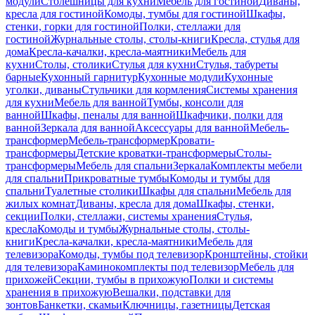
модули
Столешницы для кухни
Мебель для гостиной
Диваны,
кресла для гостиной
Комоды, тумбы для гостиной
Шкафы,
стенки, горки для гостиной
Полки, стеллажи для
гостиной
Журнальные столы, столы-книги
Кресла, стулья для
дома
Кресла-качалки, кресла-маятники
Мебель для
кухни
Столы, столики
Стулья для кухни
Стулья, табуреты
барные
Кухонный гарнитур
Кухонные модули
Кухонные
уголки, диваны
Стульчики для кормления
Системы хранения
для кухни
Мебель для ванной
Тумбы, консоли для
ванной
Шкафы, пеналы для ванной
Шкафчики, полки для
ванной
Зеркала для ванной
Аксессуары для ванной
Мебель-
трансформер
Мебель-трансформер
Кровати-
трансформеры
Детские кроватки-трансформеры
Столы-
трансформеры
Мебель для спальни
Зеркала
Комплекты мебели
для спальни
Прикроватные тумбы
Комоды и тумбы для
спальни
Туалетные столики
Шкафы для спальни
Мебель для
жилых комнат
Диваны, кресла для дома
Шкафы, стенки,
секции
Полки, стеллажи, системы хранения
Стулья,
кресла
Комоды и тумбы
Журнальные столы, столы-
книги
Кресла-качалки, кресла-маятники
Мебель для
телевизора
Комоды, тумбы под телевизор
Кронштейны, стойки
для телевизора
Каминокомплекты под телевизор
Мебель для
прихожей
Секции, тумбы в прихожую
Полки и системы
хранения в прихожую
Вешалки, подставки для
зонтов
Банкетки, скамьи
Ключницы, газетницы
Детская