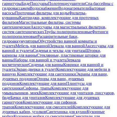
гарнитуры
Биде
Писсуары
Полотенцесушители
Спа-бассейны с
гидромассажем
Водоснабжение
Водонагреватели
Бытовые
насосы
Проточные фильтры для воды
Фильтры-
кувшины
Картриджи, комплектующие для проточных
фильтров
Магистральные фильтры, системы
сантехнические
Аксессуары для магистральных фильтров,
систем сантехнических
Трубы полипропиленовые
Фитинги
полипропиленовые
Расширительные баки,
гидроаккумуляторы
Обустройство ванной комнаты и
туалета
Мебель для ванной
Зеркала для ванной
Аксессуары для
ванной и туалета
Сиденья и чехлы для унитаза
Шторки,
карнизы для ванны
Стеклянные, пластиковые шторки для
ванны
Наборы для ванной и туалета
Зеркала
косметические
Сиденья для ванны
Коврики для ванной и
туалета
Экран-дверки в туалет
Комплектующие для мебели в
ванную
Комплектующие для сантехники
Экраны для ванн,
душевых поддонов
Опоры для ванн, душевых
поддонов
Комплектующие для ванн
Плинтусы для
сантехники
Сифоны, трапы
Комплектующие для
умывальников, моек
Комплектующие для унитазов, писсуаров,
биде
Бачки для унитазов
Комплектующие для душевых
гарнитуров
Комплектующие для сифонов,
трапов
Комплектующие для смесителей
Комплектующие для
душевых кабин, уголков
Сантехника для кухни
Кухонные
мойки
Кухонные мойки со смесителями
Смесители для