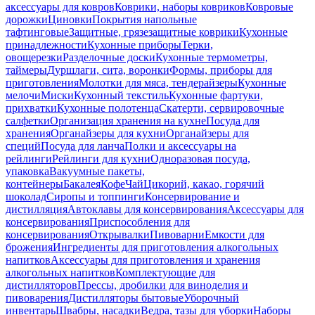
аксессуары для ковров
Коврики, наборы ковриков
Ковровые
дорожки
Циновки
Покрытия напольные
тафтинговые
Защитные, грязезащитные коврики
Кухонные
принадлежности
Кухонные приборы
Терки,
овощерезки
Разделочные доски
Кухонные термометры,
таймеры
Дуршлаги, сита, воронки
Формы, приборы для
приготовления
Молотки для мяса, тендерайзеры
Кухонные
мелочи
Миски
Кухонный текстиль
Кухонные фартуки,
прихватки
Кухонные полотенца
Скатерти, сервировочные
салфетки
Организация хранения на кухне
Посуда для
хранения
Органайзеры для кухни
Органайзеры для
специй
Посуда для ланча
Полки и аксессуары на
рейлинги
Рейлинги для кухни
Одноразовая посуда,
упаковка
Вакуумные пакеты,
контейнеры
Бакалея
Кофе
Чай
Цикорий, какао, горячий
шоколад
Сиропы и топпинги
Консервирование и
дистилляция
Автоклавы для консервирования
Аксессуары для
консервирования
Приспособления для
консервирования
Открывалки
Пивоварни
Емкости для
брожения
Ингредиенты для приготовления алкогольных
напитков
Аксессуары для приготовления и хранения
алкогольных напитков
Комплектующие для
дистилляторов
Прессы, дробилки для виноделия и
пивоварения
Дистилляторы бытовые
Уборочный
инвентарь
Швабры, насадки
Ведра, тазы для уборки
Наборы