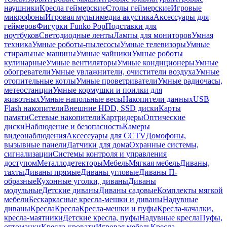
наушники
Кресла геймерские
Столы геймерские
Игровые
микрофоны
Игровая мультимедиа акустика
Аксессуары для
геймеров
Фигурки Funko Pop
Подставки для
ноутбуков
Светодиодные ленты
Лампы для мониторов
Умная
техника
Умные роботы-пылесосы
Умные телевизоры
Умные
стиральные машины
Умные чайники
Умные роботы
кулинарные
Умные вентиляторы
Умные кондиционеры
Умные
обогреватели
Умные увлажнители, очистители воздуха
Умные
отопительные котлы
Умные проветриватели
Умные радиочасы,
метеостанции
Умные кормушки и поилки для
животных
Умные напольные весы
Накопители данных
USB
Flash накопители
Внешние HDD, SSD диски
Карты
памяти
Сетевые накопители
Картридеры
Оптические
диски
Наблюдение и безопасность
Камеры
видеонаблюдения
Аксессуары для CCTV
Домофоны,
вызывные панели
Датчики для дома
Охранные системы,
сигнализации
Системы контроля и управления
доступом
Металлодетекторы
Мебель
Мягкая мебель
Диваны,
тахты
Диваны прямые
Диваны угловые
Диваны П-
образные
Кухонные уголки, диваны
Диваны
модульные
Детские диваны
Диваны садовые
Комплекты мягкой
мебели
Бескаркасные кресла-мешки и диваны
Надувные
диваны
Кресла
Кресла
Кресла-мешки и пуфы
Кресла-качалки,
кресла-маятники
Детские кресла, пуфы
Надувные кресла
Пуфы,
оттоманки
Кресла-кровати
Игровая мебель
Кресла