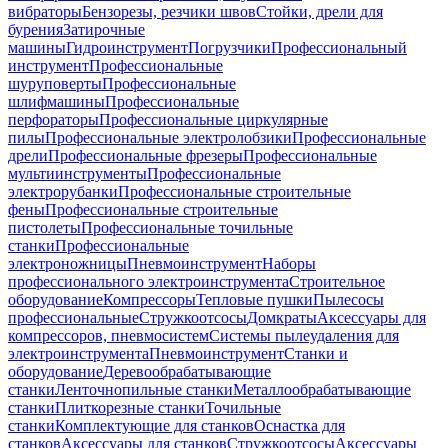
вибраторы
Бензорезы, резчики швов
Стойки, дрели для
бурения
Затирочные
машины
Гидроинструмент
Погрузчики
Профессиональный
инструмент
Профессиональные
шуруповерты
Профессиональные
шлифмашины
Профессиональные
перфораторы
Профессиональные циркулярные
пилы
Профессиональные электролобзики
Профессиональные
дрели
Профессиональные фрезеры
Профессиональные
мультиинструменты
Профессиональные
электрорубанки
Профессиональные строительные
фены
Профессиональные строительные
пистолеты
Профессиональные точильные
станки
Профессиональные
электроножницы
Пневмоинструмент
Наборы
профессионального электроинструмента
Строительное
оборудование
Компрессоры
Тепловые пушки
Пылесосы
профессиональные
Стружкоотсосы
Домкраты
Аксессуары для
компрессоров, пневмосистем
Системы пылеудаления для
электроинструмента
Пневмоинструмент
Станки и
оборудование
Деревообрабатывающие
станки
Ленточнопильные станки
Металлообрабатывающие
станки
Плиткорезные станки
Точильные
станки
Комплектующие для станков
Оснастка для
станков
Аксессуары для станков
Стружкоотсосы
Аксессуары