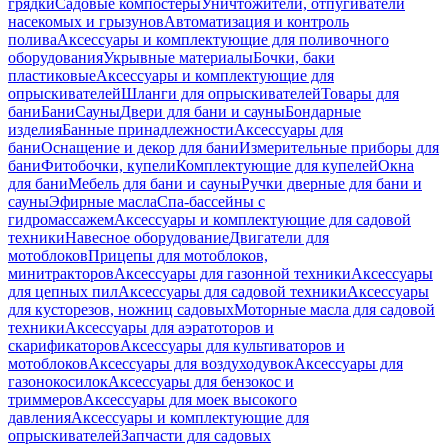
грядки
Садовые компостеры
Уничтожители, отпугиватели
насекомых и грызунов
Автоматизация и контроль
полива
Аксессуары и комплектующие для поливочного
оборудования
Укрывные материалы
Бочки, баки
пластиковые
Аксессуары и комплектующие для
опрыскивателей
Шланги для опрыскивателей
Товары для
бани
Бани
Сауны
Двери для бани и сауны
Бондарные
изделия
Банные принадлежности
Аксессуары для
бани
Оснащение и декор для бани
Измерительные приборы для
бани
Фитобочки, купели
Комплектующие для купелей
Окна
для бани
Мебель для бани и сауны
Ручки дверные для бани и
сауны
Эфирные масла
Спа-бассейны с
гидромассажем
Аксессуары и комплектующие для садовой
техники
Навесное оборудование
Двигатели для
мотоблоков
Прицепы для мотоблоков,
минитракторов
Аксессуары для газонной техники
Аксессуары
для цепных пил
Аксессуары для садовой техники
Аксессуары
для кусторезов, ножниц садовых
Моторные масла для садовой
техники
Аксессуары для аэратоторов и
скарификаторов
Аксессуары для культиваторов и
мотоблоков
Аксессуары для воздуходувок
Аксессуары для
газонокосилок
Аксессуары для бензокос и
триммеров
Аксессуары для моек высокого
давления
Аксессуары и комплектующие для
опрыскивателей
Запчасти для садовых