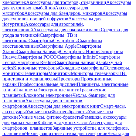
хлебопечек
Аксессуары для тостеров, сэндвичниц
Аксессуары
для кухонных комбайнов
Аксессуары для
мясорубок
Аксессуары для блендеров, миксеров
Аксессуары
для сушилок овощей и фруктов
Аксессуары для
йогуртниц
Аксессуары для аэрогрилей,
электрогрилей
Аксессуары для соковыжималок
Средства для
ухода за техникой
Смартфоны, ТВ и
электроника
Смартфоны
Смартфоны
Смартфоны
восстановленные
Смартфоны Apple
Смартфоны
Xiaomi
Смартфоны Samsung
Смартфоны Honor
Смартфоны
Huawei
Смартфоны POCO
Смартфоны Infinix
Смартфоны
Tecno
Смартфоны Realme
Смартфоны Samsung Galaxy S26
series
Кнопочные телефоны
Складные смартфоны
Телевизоры,
мониторы
Телевизоры
Мониторы
Мониторы-телевизоры
ТВ-
приставки и медиаплееры
Проекторы
Проекционные
экраны
Профессиональные дисплеи
Планшеты, электронные
книги
Планшеты
Электронные книги
Графические
планшеты
Блокноты электронные
Чехлы, бамперы для
планшетов
Аксессуары для планшетов,
смартфонов
Аксессуары для электронных книг
Смарт-часы,
аксессуары
Умные часы
Фитнес-браслеты
Умные часы
детские
Умные часы, фитнес-браслеты
Ремешки, аксессуары
для умных часов
Кабели для умных часов
Аксессуары для
смартфонов, планшетов
Зарядные устройства для телефонов,
планшетов
Чехлы, защитные стекла для телефонов
Чехлы для