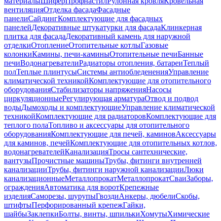
материалы
Шифер
Профнастил
Рулонная кровля
Кровельная
вентиляция
Отделка фасада
Фасадные
панели
Сайдинг
Комплектующие для фасадных
панелей
Декоративные штукатурки для фасада
Клинкерная
плитка для фасада
Декоративный камень для наружной
отделки
Отопление
Отопительные котлы
Газовые
колонки
Камины, печи-камины
Отопительные печи
Банные
печи
Водонагреватели
Радиаторы отопления, батареи
Теплый
пол
Теплые плинтусы
Системы антиобледенения
Управление
климатической техникой
Комплектующие для отопительного
оборудования
Стабилизаторы напряжения
Насосы
циркуляционные
Регулирующая арматура
Отвод и подвод
воды
Дымоходы и комплектующие
Управление климатической
техникой
Комплектующие для радиаторов
Комплектующие для
теплого пола
Топливо и аксессуары для отопительного
оборудования
Комплектующие для печей, каминов
Аксессуары
для каминов, печей
Комплектующие для отопительных котлов,
водонагревателей
Канализация
Тросы сантехнические,
вантузы
Прочистные машины
Трубы, фитинги внутренней
канализации
Трубы, фитинги наружной канализации
Люки
канализационные
Металлопрокат
Металлопрокат
Сваи
Заборы,
ограждения
Автоматика для ворот
Крепежные
изделия
Саморезы, шурупы
Гвозди
Анкеры, дюбели
Скобы,
штифты
Перфорированный крепеж
Гайки,
шайбы
Заклепки
Болты, винты, шпильки
Хомуты
Химические