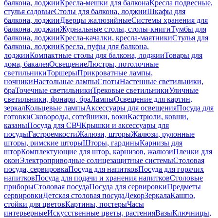
балкона, лоджии
Кресла-мешки для балкона
Кресла подвесные,
стулья садовые
Столы для балкона, лоджии
Шкафы для
балкона, лоджии
Дверцы жалюзийные
Системы хранения для
балкона, лоджии
Журнальные столы, столы-книги
Тумбы для
балкона, лоджии
Кресла-качалки, кресла-маятники
Стулья для
балкона, лоджии
Кресла, пуфы для балкона,
лоджии
Компактные столы для балкона, лоджии
Товары для
дома, бакалея
Освещение
Люстры, потолочные
светильники
Торшеры
Прикроватные лампы,
ночники
Настольные лампы
Споты
Настенные светильники,
бра
Точечные светильники
Трековые светильники
Уличные
светильники, фонари, бра
Лампы
Освещение для картин,
зеркал
Кольцевые лампы
Аксессуары для освещения
Посуда для
готовки
Сковороды, сотейники, воки
Кастрюли, ковши,
казаны
Посуда для СВЧ
Крышки и аксессуары для
посуды
Гастроемкости
Жалюзи, шторы
Жалюзи, рулонные
шторы, римские шторы
Шторы, гардины
Карнизы для
штор
Комплектующие для штор, карнизов, жалюзи
Пленки для
окон
Электроприводные солнцезащитные системы
Столовая
посуда, сервировка
Посуда для напитков
Посуда для горячих
напитков
Посуда для подачи и хранения напитков
Столовые
приборы
Столовая посуда
Посуда для сервировки
Предметы
сервировки
Детская столовая посуда
Декор
Зеркала
Кашпо,
стойки для цветов
Картины, постеры
Часы
интерьерные
Искусственные цветы, растения
Вазы
Ключницы,