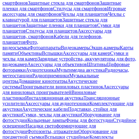
смартфонов
Защитные стекла для смартфонов
Защитные
пленки для смартфонов
Стилусы для смартфонов
Игровые
аксессуары для смартфонов
Чехлы для планшетов
Чехлы с
клавиатурой для планшетов
Защитные стекла для
планшетов
Защитные пленки для планшетов
Сумки для
планшетов
Стилусы для планшетов
Аксессуары для
планшетов, смартфонов
Кабели для телефонов,
планшетов
Фото,
видеосъемка
Фотоаппараты
Видеокамеры
Экшн-камеры
Карты
памяти
Объективы
Вспышки
Аксессуары для камер
Сумки и
чехлы для камер
Зарядные устройства, аккумуляторы для фото,
видеокамер
Аксессуары для объективов
Штативы
Цифровые
фоторамки
Аудиотехника
Мультимедиа акустика
Радиочасы,
метеостанции
Радиоприемники
Музыкальные
центры
Домашние кинотеатры
Акустические
системы
Проигрыватели виниловых пластинок
Аксессуары
для виниловых проигрывателей
Виниловые
пластинки
Инсталляционная акустика
Трансляционные
усилители
Аксессуары для аудиотехники
Комплектующие для
акустики
Акустические кабели
Подставки, стойки для
акустики
Сумки, чехлы для акустики
Оборудование для
фотостудии
Кольцевые лампы
Фоны для фотостудии
Студийное
освещение
Насадки светоформирующие для
фотостудии
Фотозонты, отражатели
Оборудование для
предметной съемки
Вспышки студийные
Комплекты