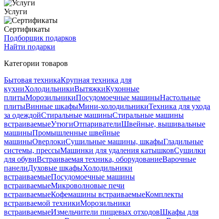
Услуги
Сертификаты
Подборщик подарков
Найти подарки
Категории товаров
Бытовая техника
Крупная техника для
кухни
Холодильники
Вытяжки
Кухонные
плиты
Морозильники
Посудомоечные машины
Настольные
плиты
Винные шкафы
Мини-холодильники
Техника для ухода
за одеждой
Стиральные машины
Стиральные машины
встраиваемые
Утюги
Отпариватели
Швейные, вышивальные
машины
Промышленные швейные
машины
Оверлоки
Сушильные машины, шкафы
Гладильные
системы, прессы
Машинки для удаления катышков
Сушилки
для обуви
Встраиваемая техника, оборудование
Варочные
панели
Духовые шкафы
Холодильники
встраиваемые
Посудомоечные машины
встраиваемые
Микроволновые печи
встраиваемые
Кофемашины встраиваемые
Комплекты
встраиваемой техники
Морозильники
встраиваемые
Измельчители пищевых отходов
Шкафы для