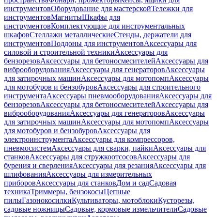
инструментов
Оборудование для мастерской
Тележки для
инструментов
Магниты
Шкафы для
инструментов
Комплектующие для инструментальных
шкафов
Стеллажи металлические
Стенды, держатели для
инструментов
Поддоны для инструментов
Аксессуары для
силовой и строительной техники
Аксессуары для
бензорезов
Аксессуары для бетоносмесителей
Аксессуары для
виброоборудования
Аксессуары для генераторов
Аксессуары
для затирочных машин
Аксессуары для мотопомп
Аксессуары
для мотобуров и бензобуров
Аксессуары для строительного
инструмента
Аксессуары пневмооборудования
Аксессуары для
бензорезов
Аксессуары для бетоносмесителей
Аксессуары для
виброоборудования
Аксессуары для генераторов
Аксессуары
для затирочных машин
Аксессуары для мотопомп
Аксессуары
для мотобуров и бензобуров
Аксессуары для
электроинструмента
Аксессуары для компрессоров,
пневмосистем
Аксессуары для сварки, пайки
Аксессуары для
станков
Аксессуары для стружкоотсосов
Аксессуары для
бурения и сверления
Аксессуары для резания
Аксессуары для
шлифования
Аксессуары для измерительных
приборов
Аксессуары для станков
Дом и сад
Садовая
техника
Триммеры, бензокосы
Цепные
пилы
Газонокосилки
Культиваторы, мотоблоки
Кусторезы,
садовые ножницы
Садовые, кормовые измельчители
Садовые