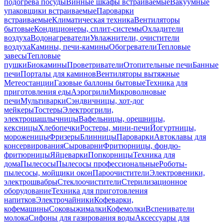
подогрева посуды
Винные шкафы встраиваемые
Вакуумные
упаковщики встраиваемые
Пароварки
встраиваемые
Климатическая техника
Вентиляторы
бытовые
Кондиционеры, сплит-системы
Охладители
воздуха
Водонагреватели
Увлажнители, очистители
воздуха
Камины, печи-камины
Обогреватели
Тепловые
завесы
Тепловые
пушки
Биокамины
Проветриватели
Отопительные печи
Банные
печи
Порталы для каминов
Вентиляторы вытяжные
Метеостанции
Газовые баллоны бытовые
Техника для
приготовления еды
Аэрогрили
Микроволновые
печи
Мультиварки
Сэндвичницы, хот-дог
мейкеры
Тостеры
Электрогрили,
электрошашлычницы
Вафельницы, орешницы,
кексницы
Хлебопечки
Ростеры, мини-печи
Йогуртницы,
мороженицы
Фризеры
Блинницы
Пароварки
Автоклавы для
консервирования
Сыроварни
Фритюрницы, фондю-
фритюрницы
Яйцеварки
Попкорницы
Техника для
дома
Пылесосы
Пылесосы профессиональные
Роботы-
пылесосы, мойщики окон
Пароочистители
Электровеники,
электрошвабры
Стеклоочистители
Стерилизационное
оборудование
Техника для приготовления
напитков
Электрочайники
Кофеварки,
кофемашины
Соковыжималки
Кофемолки
Вспениватели
молока
Сифоны для газирования воды
Аксессуары для