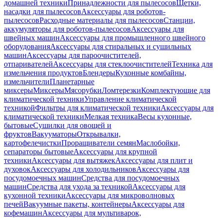
домашней техники
Принадлежности для пылесосов
Щетки,
насадки для пылесосов
Аксессуары для роботов-
пылесосов
Расходные материалы для пылесосов
Станции,
аккумуляторы для роботов-пылесосов
Аксессуары для
швейных машин
Аксессуары для промышленного швейного
оборудования
Аксессуары для стиральных и сушильных
машин
Аксессуары для пароочистителей,
отпаривателей
Аксессуары для стеклоочистителей
Техника для
измельчения продуктов
Блендеры
Кухонные комбайны,
измельчители
Планетарные
миксеры
Миксеры
Мясорубки
Ломтерезки
Комплектующие для
климатической техники
Управление климатической
техникой
Фильтры для климатической техники
Аксессуары для
климатической техники
Мелкая техника
Весы кухонные,
бытовые
Сушилки для овощей и
фруктов
Вакууматоры
Открывалки,
картофелечистки
Проращиватели семян
Маслобойки,
сепараторы бытовые
Аксессуары для крупной
техники
Аксессуары для вытяжек
Аксессуары для плит и
духовок
Аксессуары для холодильников
Аксессуары для
посудомоечных машин
Средства для посудомоечных
машин
Средства для ухода за техникой
Аксессуары для
кухонной техники
Аксессуары для микроволновых
печей
Вакуумные пакеты, контейнеры
Аксессуары для
кофемашин
Аксессуары для мультиварок,