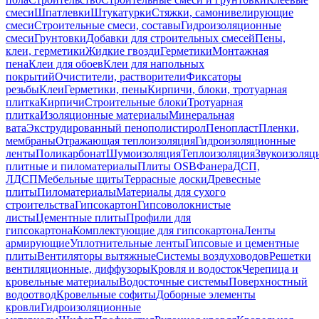
смеси
Шпатлевки
Штукатурки
Стяжки, самонивелирующие
смеси
Строительные смеси, составы
Гидроизоляционные
смеси
Грунтовки
Добавки для строительных смесей
Пены,
клеи, герметики
Жидкие гвозди
Герметики
Монтажная
пена
Клеи для обоев
Клеи для напольных
покрытий
Очистители, растворители
Фиксаторы
резьбы
Клеи
Герметики, пены
Кирпичи, блоки, тротуарная
плитка
Кирпичи
Строительные блоки
Тротуарная
плитка
Изоляционные материалы
Минеральная
вата
Экструдированный пенополистирол
Пенопласт
Пленки,
мембраны
Отражающая теплоизоляция
Гидроизоляционные
ленты
Поликарбонат
Шумоизоляция
Теплоизоляция
Звукоизоляц
плитные и пиломатериалы
Плиты OSB
Фанера
ДСП,
ЛДСП
Мебельные щиты
Террасные доски
Древесные
плиты
Пиломатериалы
Материалы для сухого
строительства
Гипсокартон
Гипсоволокнистые
листы
Цементные плиты
Профили для
гипсокартона
Комплектующие для гипсокартона
Ленты
армирующие
Уплотнительные ленты
Гипсовые и цементные
плиты
Вентиляторы вытяжные
Системы воздуховодов
Решетки
вентиляционные, диффузоры
Кровля и водосток
Черепица и
кровельные материалы
Водосточные системы
Поверхностный
водоотвод
Кровельные софиты
Доборные элементы
кровли
Гидроизоляционные