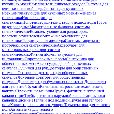
кухонных моек
Измельчители пищевых отходов
Системы для
очистки питьевой воды
Сифоны для кухонных
моек
Комплектующие для кухонных моек
Инженерная
сантехника
Инсталляции для
сантехники
Полотенцесушители
Отвод и подвод воды
Трубы
водопроводные
Магистральные фильтры, системы
сантехнические
Комплектующие для радиаторов,
полотенцесушителей
Монтажные комплекты для
сантехники
Регулирующая арматура
Системы защиты от
протечек
Люки сантехнические
Аксессуары для
магистральных фильтров, систем
сантехнических
Фитинги
Комплектующие для
инсталляций
Опрессовочные насосы
Сантехника для
общественных мест
Аксессуары для общественных
санузлов
Сушилки для рук
Дозаторы для общественных
санузлов
Сенсорные дозаторы для общественных
санузлов
Локтевые дозаторы для общественных
санузлов
Диспенсеры для бумажных полотенец
Диспенсеры
для туалетной бумаги
Канализация
Тросы сантехнические,
вантузы
Прочистные машины
Трубы, фитинги внутренней
канализации
Трубы, фитинги наружной канализации
Люки
канализационные
Теплый пол водяной
Трубы для теплого
пола
Коллекторы и комплектующие
Термостатика для теплого
пола
Автоматика для теплого
пола
Строительство
Строительные смеси и грунтовки
Клеевые