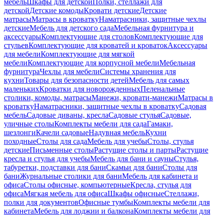
мебель
Шкафы для детской
Полки, стеллажи для
детской
Детские комоды
Кровати детские
Детские
матрасы
Матрасы в кроватку
Наматрасники, защитные чехлы
детские
Мебель для детского сада
Мебельная фурнитура и
аксессуары
Комплектующие для столов
Комплектующие для
стульев
Комплектующие для кроватей и кроваток
Аксессуары
для мебели
Комплектующие для мягкой
мебели
Комплектующие для корпусной мебели
Мебельная
фурнитура
Чехлы для мебели
Системы хранения для
кухни
Товары для безопасности детей
Мебель для самых
маленьких
Кроватки для новорожденных
Пеленальные
столики, комоды, матрасы
Манежи, кровати-манежи
Матрасы в
кроватку
Наматрасники, защитные чехлы в кроватку
Садовая
мебель
Садовые диваны, кресла
Садовые стулья
Садовые,
уличные столы
Комплекты мебели для сада
Гамаки,
шезлонги
Качели садовые
Надувная мебель
Кухни
походные
Столы для сада
Мебель для учебы
Столы, стулья
детские
Письменные столы
Растущие столы и парты
Растущие
кресла и стулья для учебы
Мебель для бани и сауны
Стулья,
табуретки, подставки для бани
Скамьи для бани
Столы для
бани
Журнальные столики для бани
Мебель для кабинета и
офиса
Столы офисные, компьютерные
Кресла, стулья для
офиса
Мягкая мебель для офиса
Шкафы офисные
Стеллажи,
полки для документов
Офисные тумбы
Комплекты мебели для
кабинета
Мебель для лоджии и балкона
Комплекты мебели для