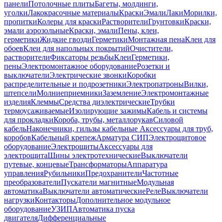
панели
Потолочные плиты
Багеты, молдинги,
уголки
Лакокрасочные материалы
Краски
Эмали
Лаки
Морилки,
пропитки
Колеры для краски
Растворители
Грунтовки
Краски,
эмали аэрозольные
Краски, эмали
Пены, клеи,
герметики
Жидкие гвозди
Герметики
Монтажная пена
Клеи для
обоев
Клеи для напольных покрытий
Очистители,
растворители
Фиксаторы резьбы
Клеи
Герметики,
пены
Электромонтажное оборудование
Розетки и
выключатели
Электрические звонки
Коробки
распределительные и подрозетники
Электропатроны
Вилки,
штепсели
Молниеприемники
Заземление
Электромонтажные
изделия
Клеммы
Средства диэлектрические
Трубки
термоусаживаемые
Изолирующие зажимы
Кабель и системы
для прокладки
Короба, трубы, металлорукав
Силовой
кабель
Наконечники, гильзы кабельные
Аксессуары для труб,
коробов
Кабельный крепеж
Арматура СИП
Электрощитовое
оборудование
Электрощиты
Аксессуары для
электрощита
Шины электротехнические
Выключатели
путевые, концевые
Трансформаторы
Аппаратура
управления
Рубильники
Предохранители
Частотные
преобразователи
Пускатели магнитные
Модульная
автоматика
Выключатели автоматические
Реле
Выключатели
нагрузки
Контакторы
Дополнительное модульное
оборудование
УЗИП
Автоматика пуска
двигателя
Дифференциальные