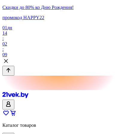
Скидки до 80% ко Дню Рождения!
промокод HAPPY22
01
дн
14
:
02
:
09
Каталог товаров