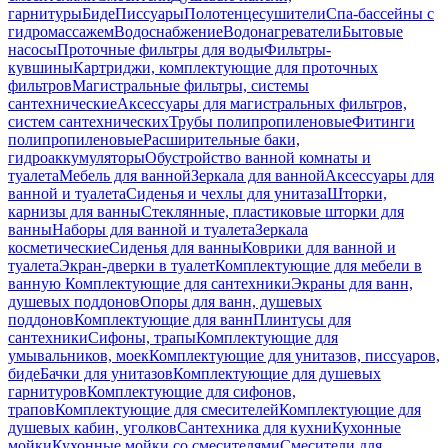
гарнитуры
Биде
Писсуары
Полотенцесушители
Спа-бассейны с
гидромассажем
Водоснабжение
Водонагреватели
Бытовые
насосы
Проточные фильтры для воды
Фильтры-
кувшины
Картриджи, комплектующие для проточных
фильтров
Магистральные фильтры, системы
сантехнические
Аксессуары для магистральных фильтров,
систем сантехнических
Трубы полипропиленовые
Фитинги
полипропиленовые
Расширительные баки,
гидроаккумуляторы
Обустройство ванной комнаты и
туалета
Мебель для ванной
Зеркала для ванной
Аксессуары для
ванной и туалета
Сиденья и чехлы для унитаза
Шторки,
карнизы для ванны
Стеклянные, пластиковые шторки для
ванны
Наборы для ванной и туалета
Зеркала
косметические
Сиденья для ванны
Коврики для ванной и
туалета
Экран-дверки в туалет
Комплектующие для мебели в
ванную
Комплектующие для сантехники
Экраны для ванн,
душевых поддонов
Опоры для ванн, душевых
поддонов
Комплектующие для ванн
Плинтусы для
сантехники
Сифоны, трапы
Комплектующие для
умывальников, моек
Комплектующие для унитазов, писсуаров,
биде
Бачки для унитазов
Комплектующие для душевых
гарнитуров
Комплектующие для сифонов,
трапов
Комплектующие для смесителей
Комплектующие для
душевых кабин, уголков
Сантехника для кухни
Кухонные
мойки
Кухонные мойки со смесителями
Смесители для