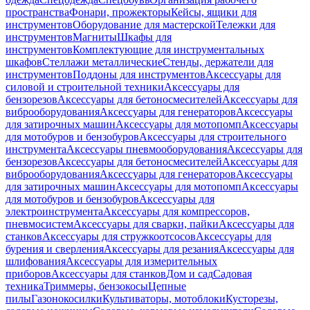
пространства
Фонари, прожекторы
Кейсы, ящики для
инструментов
Оборудование для мастерской
Тележки для
инструментов
Магниты
Шкафы для
инструментов
Комплектующие для инструментальных
шкафов
Стеллажи металлические
Стенды, держатели для
инструментов
Поддоны для инструментов
Аксессуары для
силовой и строительной техники
Аксессуары для
бензорезов
Аксессуары для бетоносмесителей
Аксессуары для
виброоборудования
Аксессуары для генераторов
Аксессуары
для затирочных машин
Аксессуары для мотопомп
Аксессуары
для мотобуров и бензобуров
Аксессуары для строительного
инструмента
Аксессуары пневмооборудования
Аксессуары для
бензорезов
Аксессуары для бетоносмесителей
Аксессуары для
виброоборудования
Аксессуары для генераторов
Аксессуары
для затирочных машин
Аксессуары для мотопомп
Аксессуары
для мотобуров и бензобуров
Аксессуары для
электроинструмента
Аксессуары для компрессоров,
пневмосистем
Аксессуары для сварки, пайки
Аксессуары для
станков
Аксессуары для стружкоотсосов
Аксессуары для
бурения и сверления
Аксессуары для резания
Аксессуары для
шлифования
Аксессуары для измерительных
приборов
Аксессуары для станков
Дом и сад
Садовая
техника
Триммеры, бензокосы
Цепные
пилы
Газонокосилки
Культиваторы, мотоблоки
Кусторезы,