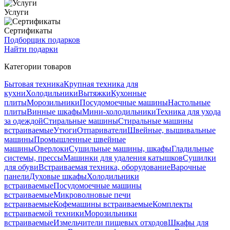
Услуги
Сертификаты
Подборщик подарков
Найти подарки
Категории товаров
Бытовая техника
Крупная техника для
кухни
Холодильники
Вытяжки
Кухонные
плиты
Морозильники
Посудомоечные машины
Настольные
плиты
Винные шкафы
Мини-холодильники
Техника для ухода
за одеждой
Стиральные машины
Стиральные машины
встраиваемые
Утюги
Отпариватели
Швейные, вышивальные
машины
Промышленные швейные
машины
Оверлоки
Сушильные машины, шкафы
Гладильные
системы, прессы
Машинки для удаления катышков
Сушилки
для обуви
Встраиваемая техника, оборудование
Варочные
панели
Духовые шкафы
Холодильники
встраиваемые
Посудомоечные машины
встраиваемые
Микроволновые печи
встраиваемые
Кофемашины встраиваемые
Комплекты
встраиваемой техники
Морозильники
встраиваемые
Измельчители пищевых отходов
Шкафы для