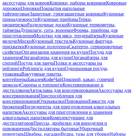
аксессуары для ковров
Коврики, наборы ковриков
Ковровые
дорожки
Циновки
Покрытия напольные
тафтинговые
Защитные, грязезащитные коврики
Кухонные
принадлежности
Кухонные приборы
Терки,
овощерезки
Разделочные доски
Кухонные термометры,
таймеры
Дуршлаги, сита, воронки
Формы, приборы для
приготовления
Молотки для мяса, тендерайзеры
Кухонные
мелочи
Миски
Кухонный текстиль
Кухонные фартуки,
прихватки
Кухонные полотенца
Скатерти, сервировочные
салфетки
Организация хранения на кухне
Посуда для
хранения
Органайзеры для кухни
Органайзеры для
специй
Посуда для ланча
Полки и аксессуары на
рейлинги
Рейлинги для кухни
Одноразовая посуда,
упаковка
Вакуумные пакеты,
контейнеры
Бакалея
Кофе
Чай
Цикорий, какао, горячий
шоколад
Сиропы и топпинги
Консервирование и
дистилляция
Автоклавы для консервирования
Аксессуары для
консервирования
Приспособления для
консервирования
Открывалки
Пивоварни
Емкости для
брожения
Ингредиенты для приготовления алкогольных
напитков
Аксессуары для приготовления и хранения
алкогольных напитков
Комплектующие для
дистилляторов
Прессы, дробилки для виноделия и
пивоварения
Дистилляторы бытовые
Уборочный
инвентарь
Швабры, насадки
Ведра, тазы для уборки
Наборы