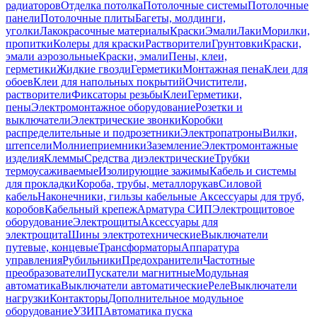
радиаторов
Отделка потолка
Потолочные системы
Потолочные
панели
Потолочные плиты
Багеты, молдинги,
уголки
Лакокрасочные материалы
Краски
Эмали
Лаки
Морилки,
пропитки
Колеры для краски
Растворители
Грунтовки
Краски,
эмали аэрозольные
Краски, эмали
Пены, клеи,
герметики
Жидкие гвозди
Герметики
Монтажная пена
Клеи для
обоев
Клеи для напольных покрытий
Очистители,
растворители
Фиксаторы резьбы
Клеи
Герметики,
пены
Электромонтажное оборудование
Розетки и
выключатели
Электрические звонки
Коробки
распределительные и подрозетники
Электропатроны
Вилки,
штепсели
Молниеприемники
Заземление
Электромонтажные
изделия
Клеммы
Средства диэлектрические
Трубки
термоусаживаемые
Изолирующие зажимы
Кабель и системы
для прокладки
Короба, трубы, металлорукав
Силовой
кабель
Наконечники, гильзы кабельные
Аксессуары для труб,
коробов
Кабельный крепеж
Арматура СИП
Электрощитовое
оборудование
Электрощиты
Аксессуары для
электрощита
Шины электротехнические
Выключатели
путевые, концевые
Трансформаторы
Аппаратура
управления
Рубильники
Предохранители
Частотные
преобразователи
Пускатели магнитные
Модульная
автоматика
Выключатели автоматические
Реле
Выключатели
нагрузки
Контакторы
Дополнительное модульное
оборудование
УЗИП
Автоматика пуска