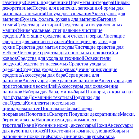
газетницы
Свечи, подсвечники
Предметы интерьера
Ширмы
декоративные
Посуда для выпечки, запекания
Формы для
выпечки, запекания
Посуда для запекания
Аксессуары для
выпечки
Бумага, фольга, рукава для выпечки
Бытовая
химия
Средства для стирки
Средства для посудомоечных
машин
Универсальные, специальные чистящие
средства
Чистящие средства для стекол и зеркал
Чистящие
средства для ванной и туалета
Чистящие средства для
кухни
Средства для мытья посуды
Чистящие средства для
мебели
Чистящие средства для напольных покрытий и
ковров
Средства для ухода за техникой
Освежители
воздуха
Средства от насекомых
Средства ухода за
одеждой
Средства ухода за обувью
Дезинфицирующие
средства
Аксессуары для бара
Сервировка для
напитков
Аксессуары для хранения напитков
Аксессуары для
приготовления коктейлей
Аксессуары для охлаждения
напитков
Наборы для бара, мини-бары
Штопоры, открывалки
для бутылок
Домашний текстиль
Подушки для
сна
Одеяла
Комплекты постельных
принадлежностей
Постельное белье
Пледы,
покрывала
Полотенца
Скатерти
Подушки декоративные
Маски,
беруши для сна
Наполнители для домашнего
текстиля
Ткани
Кухонные ножи, аксессуары
Ножи
Аксессуары
для кухонных ножей
Ножеточки и комплектующие
Ковры и
напольные покрытия
Ковры, циновки, шкуры
Ковры,