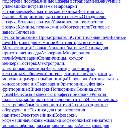
подогрева посуды
Винные шкафы встраиваемые
Вакуумные
упаковщики встраиваемые
Пароварки
встраиваемые
Климатическая техника
Вентиляторы
бытовые
Кондиционеры, сплит-системы
Охладители
воздуха
Водонагреватели
Увлажнители, очистители
воздуха
Камины, печи-камины
Обогреватели
Тепловые
завесы
Тепловые
пушки
Биокамины
Проветриватели
Отопительные печи
Банные
печи
Порталы для каминов
Вентиляторы вытяжные
Метеостанции
Газовые баллоны бытовые
Техника для
приготовления еды
Аэрогрили
Микроволновые
печи
Мультиварки
Сэндвичницы, хот-дог
мейкеры
Тостеры
Электрогрили,
электрошашлычницы
Вафельницы, орешницы,
кексницы
Хлебопечки
Ростеры, мини-печи
Йогуртницы,
мороженицы
Фризеры
Блинницы
Пароварки
Автоклавы для
консервирования
Сыроварни
Фритюрницы, фондю-
фритюрницы
Яйцеварки
Попкорницы
Техника для
дома
Пылесосы
Пылесосы профессиональные
Роботы-
пылесосы, мойщики окон
Пароочистители
Электровеники,
электрошвабры
Стеклоочистители
Стерилизационное
оборудование
Техника для приготовления
напитков
Электрочайники
Кофеварки,
кофемашины
Соковыжималки
Кофемолки
Вспениватели
молока
Сифоны для газирования воды
Аксессуары для