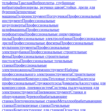
тельферы
Такелаж
Виброплиты, глубинные
вибраторы
Бензорезы, резчики швов
Стойки, дрели для
бурения
Затирочные
машины
Гидроинструмент
Погрузчики
Профессиональный
инструмент
Профессиональные
шуруповерты
Профессиональные
шлифмашины
Профессиональные
перфораторы
Профессиональные циркулярные
пилы
Профессиональные электролобзики
Профессиональные
дрели
Профессиональные фрезеры
Профессиональные
мультиинструменты
Профессиональные
электрорубанки
Профессиональные строительные
фены
Профессиональные строительные
пистолеты
Профессиональные точильные
станки
Профессиональные
электроножницы
Пневмоинструмент
Наборы
профессионального электроинструмента
Строительное
оборудование
Компрессоры
Тепловые пушки
Пылесосы
профессиональные
Стружкоотсосы
Домкраты
Аксессуары для
компрессоров, пневмосистем
Системы пылеудаления для
электроинструмента
Пневмоинструмент
Станки и
оборудование
Деревообрабатывающие
станки
Ленточнопильные станки
Металлообрабатывающие
станки
Плиткорезные станки
Точильные
станки
Комплектующие для станков
Оснастка для