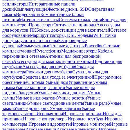
репликаторы
Интерактивные панели,
доски
Комплектующие
Жесткие диски, SSD
Оперативная
память
Видеокарты
Компьютерные блоки
питания
Материнские платы
Системы охлаждения
Корпуса для
компьютеров
Процессоры
Оптические приводы
Аксессуары
для корпусов ПК
Боксы, док-станции для накопителей
Сетевое
оборудование
Маршрутизаторы, DSL-модемы
Wi-Fi точки
доступа, усилители сигнала
Беспроводные
адаптеры
Коммутаторы
Сетевые адаптеры
Powerline
Сетевые
комплектующие
IP-телефония
Медиаконвертеры
Кабели,
переходники сетевые
Антенны для беспроводной
связи
Аксессуары для компьютерной техники
Подставки для
ноутбуков
Аксессуары для ноутбуков
Очки для
компьютера
Рюкзаки для ноутбуков
Сумки, чехлы для
ноутбуков
Средства для ухода за электроникой
Программное
обеспечение
Система Умный дом
Управление умным
домом
Умные колонки, станции
Умные камеры
видеонаблюдения
Умные датчики для дома
Умные
лампы
Умные выключатели
Умные розетки
Умные
светильники
Умные светодиодные ленты
Умные реле
Умные
замки
Умные домофоны
Умные карнизы
Умные
терморегуляторы
Игровая зона
Игровые приставки
Игры для
приставок
Игровые контроллеры
Игровые ноутбуки
Игровые
компьютеры
Игровые видеокарты
Игровые мониторы
Игровые
телевизоры
Игровые мыши
Игровые клавиатуры
Игровые