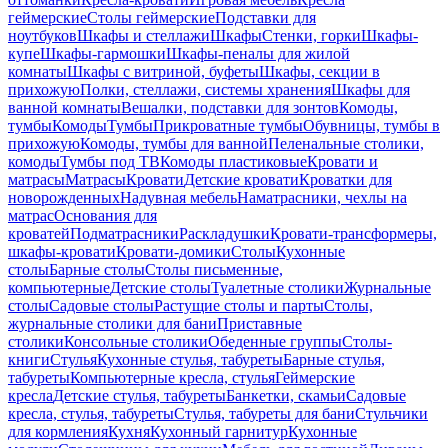
геймерские
Столы геймерские
Подставки для
ноутбуков
Шкафы и стеллажи
Шкафы
Стенки, горки
Шкафы-
купе
Шкафы-гармошки
Шкафы-пеналы для жилой
комнаты
Шкафы с витриной, буфеты
Шкафы, секции в
прихожую
Полки, стеллажи, системы хранения
Шкафы для
ванной комнаты
Вешалки, подставки для зонтов
Комоды,
тумбы
Комоды
Тумбы
Прикроватные тумбы
Обувницы, тумбы в
прихожую
Комоды, тумбы для ванной
Пеленальные столики,
комоды
Тумбы под ТВ
Комоды пластиковые
Кровати и
матрасы
Матрасы
Кровати
Детские кровати
Кроватки для
новорожденных
Надувная мебель
Наматрасники, чехлы на
матрас
Основания для
кроватей
Подматрасники
Раскладушки
Кровати-трансформеры,
шкафы-кровати
Кровати-домики
Столы
Кухонные
столы
Барные столы
Столы письменные,
компьютерные
Детские столы
Туалетные столики
Журнальные
столы
Садовые столы
Растущие столы и парты
Столы,
журнальные столики для бани
Приставные
столики
Консольные столики
Обеденные группы
Столы-
книги
Стулья
Кухонные стулья, табуреты
Барные стулья,
табуреты
Компьютерные кресла, стулья
Геймерские
кресла
Детские стулья, табуреты
Банкетки, скамьи
Садовые
кресла, стулья, табуреты
Стулья, табуреты для бани
Стульчики
для кормления
Кухня
Кухонный гарнитур
Кухонные