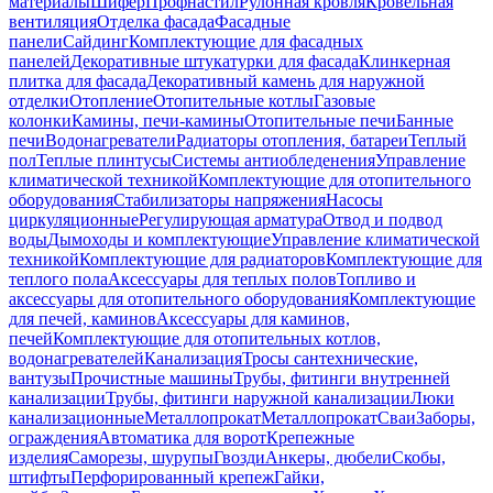
материалы
Шифер
Профнастил
Рулонная кровля
Кровельная
вентиляция
Отделка фасада
Фасадные
панели
Сайдинг
Комплектующие для фасадных
панелей
Декоративные штукатурки для фасада
Клинкерная
плитка для фасада
Декоративный камень для наружной
отделки
Отопление
Отопительные котлы
Газовые
колонки
Камины, печи-камины
Отопительные печи
Банные
печи
Водонагреватели
Радиаторы отопления, батареи
Теплый
пол
Теплые плинтусы
Системы антиобледенения
Управление
климатической техникой
Комплектующие для отопительного
оборудования
Стабилизаторы напряжения
Насосы
циркуляционные
Регулирующая арматура
Отвод и подвод
воды
Дымоходы и комплектующие
Управление климатической
техникой
Комплектующие для радиаторов
Комплектующие для
теплого пола
Аксессуары для теплых полов
Топливо и
аксессуары для отопительного оборудования
Комплектующие
для печей, каминов
Аксессуары для каминов,
печей
Комплектующие для отопительных котлов,
водонагревателей
Канализация
Тросы сантехнические,
вантузы
Прочистные машины
Трубы, фитинги внутренней
канализации
Трубы, фитинги наружной канализации
Люки
канализационные
Металлопрокат
Металлопрокат
Сваи
Заборы,
ограждения
Автоматика для ворот
Крепежные
изделия
Саморезы, шурупы
Гвозди
Анкеры, дюбели
Скобы,
штифты
Перфорированный крепеж
Гайки,