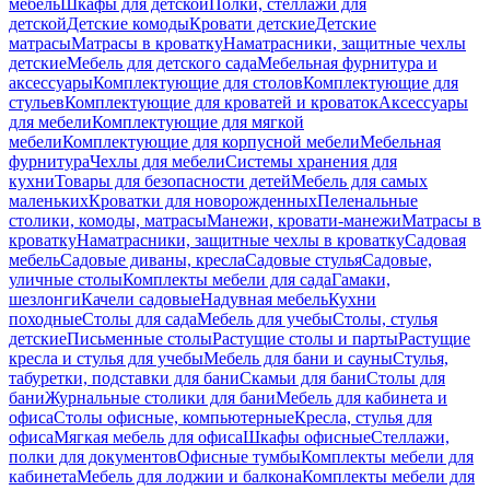
мебель
Шкафы для детской
Полки, стеллажи для
детской
Детские комоды
Кровати детские
Детские
матрасы
Матрасы в кроватку
Наматрасники, защитные чехлы
детские
Мебель для детского сада
Мебельная фурнитура и
аксессуары
Комплектующие для столов
Комплектующие для
стульев
Комплектующие для кроватей и кроваток
Аксессуары
для мебели
Комплектующие для мягкой
мебели
Комплектующие для корпусной мебели
Мебельная
фурнитура
Чехлы для мебели
Системы хранения для
кухни
Товары для безопасности детей
Мебель для самых
маленьких
Кроватки для новорожденных
Пеленальные
столики, комоды, матрасы
Манежи, кровати-манежи
Матрасы в
кроватку
Наматрасники, защитные чехлы в кроватку
Садовая
мебель
Садовые диваны, кресла
Садовые стулья
Садовые,
уличные столы
Комплекты мебели для сада
Гамаки,
шезлонги
Качели садовые
Надувная мебель
Кухни
походные
Столы для сада
Мебель для учебы
Столы, стулья
детские
Письменные столы
Растущие столы и парты
Растущие
кресла и стулья для учебы
Мебель для бани и сауны
Стулья,
табуретки, подставки для бани
Скамьи для бани
Столы для
бани
Журнальные столики для бани
Мебель для кабинета и
офиса
Столы офисные, компьютерные
Кресла, стулья для
офиса
Мягкая мебель для офиса
Шкафы офисные
Стеллажи,
полки для документов
Офисные тумбы
Комплекты мебели для
кабинета
Мебель для лоджии и балкона
Комплекты мебели для