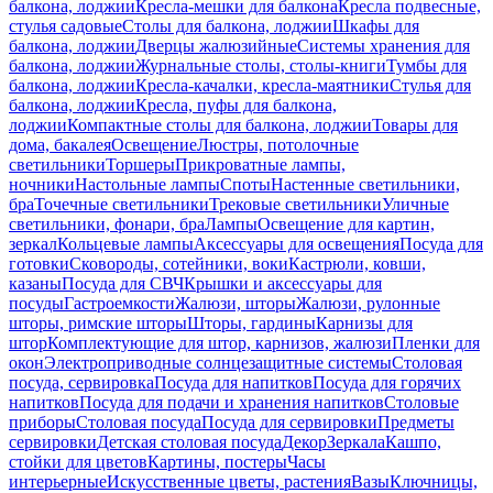
балкона, лоджии
Кресла-мешки для балкона
Кресла подвесные,
стулья садовые
Столы для балкона, лоджии
Шкафы для
балкона, лоджии
Дверцы жалюзийные
Системы хранения для
балкона, лоджии
Журнальные столы, столы-книги
Тумбы для
балкона, лоджии
Кресла-качалки, кресла-маятники
Стулья для
балкона, лоджии
Кресла, пуфы для балкона,
лоджии
Компактные столы для балкона, лоджии
Товары для
дома, бакалея
Освещение
Люстры, потолочные
светильники
Торшеры
Прикроватные лампы,
ночники
Настольные лампы
Споты
Настенные светильники,
бра
Точечные светильники
Трековые светильники
Уличные
светильники, фонари, бра
Лампы
Освещение для картин,
зеркал
Кольцевые лампы
Аксессуары для освещения
Посуда для
готовки
Сковороды, сотейники, воки
Кастрюли, ковши,
казаны
Посуда для СВЧ
Крышки и аксессуары для
посуды
Гастроемкости
Жалюзи, шторы
Жалюзи, рулонные
шторы, римские шторы
Шторы, гардины
Карнизы для
штор
Комплектующие для штор, карнизов, жалюзи
Пленки для
окон
Электроприводные солнцезащитные системы
Столовая
посуда, сервировка
Посуда для напитков
Посуда для горячих
напитков
Посуда для подачи и хранения напитков
Столовые
приборы
Столовая посуда
Посуда для сервировки
Предметы
сервировки
Детская столовая посуда
Декор
Зеркала
Кашпо,
стойки для цветов
Картины, постеры
Часы
интерьерные
Искусственные цветы, растения
Вазы
Ключницы,