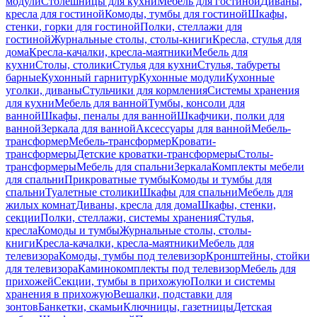
модули
Столешницы для кухни
Мебель для гостиной
Диваны,
кресла для гостиной
Комоды, тумбы для гостиной
Шкафы,
стенки, горки для гостиной
Полки, стеллажи для
гостиной
Журнальные столы, столы-книги
Кресла, стулья для
дома
Кресла-качалки, кресла-маятники
Мебель для
кухни
Столы, столики
Стулья для кухни
Стулья, табуреты
барные
Кухонный гарнитур
Кухонные модули
Кухонные
уголки, диваны
Стульчики для кормления
Системы хранения
для кухни
Мебель для ванной
Тумбы, консоли для
ванной
Шкафы, пеналы для ванной
Шкафчики, полки для
ванной
Зеркала для ванной
Аксессуары для ванной
Мебель-
трансформер
Мебель-трансформер
Кровати-
трансформеры
Детские кроватки-трансформеры
Столы-
трансформеры
Мебель для спальни
Зеркала
Комплекты мебели
для спальни
Прикроватные тумбы
Комоды и тумбы для
спальни
Туалетные столики
Шкафы для спальни
Мебель для
жилых комнат
Диваны, кресла для дома
Шкафы, стенки,
секции
Полки, стеллажи, системы хранения
Стулья,
кресла
Комоды и тумбы
Журнальные столы, столы-
книги
Кресла-качалки, кресла-маятники
Мебель для
телевизора
Комоды, тумбы под телевизор
Кронштейны, стойки
для телевизора
Каминокомплекты под телевизор
Мебель для
прихожей
Секции, тумбы в прихожую
Полки и системы
хранения в прихожую
Вешалки, подставки для
зонтов
Банкетки, скамьи
Ключницы, газетницы
Детская