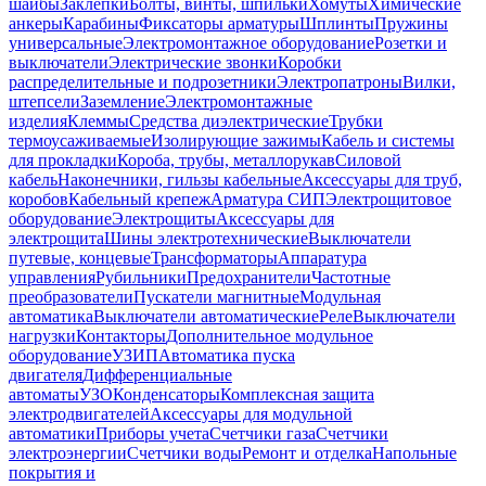
шайбы
Заклепки
Болты, винты, шпильки
Хомуты
Химические
анкеры
Карабины
Фиксаторы арматуры
Шплинты
Пружины
универсальные
Электромонтажное оборудование
Розетки и
выключатели
Электрические звонки
Коробки
распределительные и подрозетники
Электропатроны
Вилки,
штепсели
Заземление
Электромонтажные
изделия
Клеммы
Средства диэлектрические
Трубки
термоусаживаемые
Изолирующие зажимы
Кабель и системы
для прокладки
Короба, трубы, металлорукав
Силовой
кабель
Наконечники, гильзы кабельные
Аксессуары для труб,
коробов
Кабельный крепеж
Арматура СИП
Электрощитовое
оборудование
Электрощиты
Аксессуары для
электрощита
Шины электротехнические
Выключатели
путевые, концевые
Трансформаторы
Аппаратура
управления
Рубильники
Предохранители
Частотные
преобразователи
Пускатели магнитные
Модульная
автоматика
Выключатели автоматические
Реле
Выключатели
нагрузки
Контакторы
Дополнительное модульное
оборудование
УЗИП
Автоматика пуска
двигателя
Дифференциальные
автоматы
УЗО
Конденсаторы
Комплексная защита
электродвигателей
Аксессуары для модульной
автоматики
Приборы учета
Счетчики газа
Счетчики
электроэнергии
Счетчики воды
Ремонт и отделка
Напольные
покрытия и