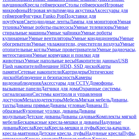
наушники
Кресла геймерские
Столы геймерские
Игровые
микрофоны
Игровая мультимедиа акустика
Аксессуары для
геймеров
Фигурки Funko Pop
Подставки для
ноутбуков
Светодиодные ленты
Лампы для мониторов
Умная
техника
Умные роботы-пылесосы
Умные телевизоры
Умные
стиральные машины
Умные чайники
Умные роботы
кулинарные
Умные вентиляторы
Умные кондиционеры
Умные
обогреватели
Умные увлажнители, очистители воздуха
Умные
отопительные котлы
Умные проветриватели
Умные радиочасы,
метеостанции
Умные кормушки и поилки для
животных
Умные напольные весы
Накопители данных
USB
Flash накопители
Внешние HDD, SSD диски
Карты
памяти
Сетевые накопители
Картридеры
Оптические
диски
Наблюдение и безопасность
Камеры
видеонаблюдения
Аксессуары для CCTV
Домофоны,
вызывные панели
Датчики для дома
Охранные системы,
сигнализации
Системы контроля и управления
доступом
Металлодетекторы
Мебель
Мягкая мебель
Диваны,
тахты
Диваны прямые
Диваны угловые
Диваны П-
образные
Кухонные уголки, диваны
Диваны
модульные
Детские диваны
Диваны садовые
Комплекты мягкой
мебели
Бескаркасные кресла-мешки и диваны
Надувные
диваны
Кресла
Кресла
Кресла-мешки и пуфы
Кресла-качалки,
кресла-маятники
Детские кресла, пуфы
Надувные кресла
Пуфы,
оттоманки
Кресла-кровати
Игровая мебель
Кресла