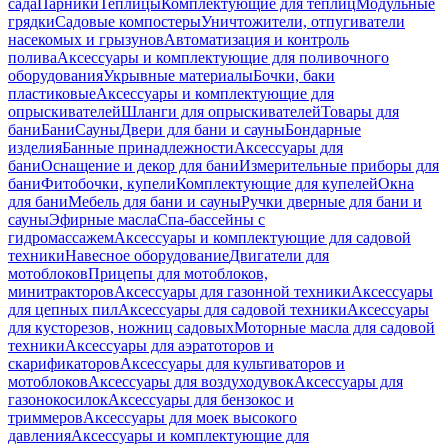
сада
Парники
Теплицы
Комплектующие для теплиц
Модульные
грядки
Садовые компостеры
Уничтожители, отпугиватели
насекомых и грызунов
Автоматизация и контроль
полива
Аксессуары и комплектующие для поливочного
оборудования
Укрывные материалы
Бочки, баки
пластиковые
Аксессуары и комплектующие для
опрыскивателей
Шланги для опрыскивателей
Товары для
бани
Бани
Сауны
Двери для бани и сауны
Бондарные
изделия
Банные принадлежности
Аксессуары для
бани
Оснащение и декор для бани
Измерительные приборы для
бани
Фитобочки, купели
Комплектующие для купелей
Окна
для бани
Мебель для бани и сауны
Ручки дверные для бани и
сауны
Эфирные масла
Спа-бассейны с
гидромассажем
Аксессуары и комплектующие для садовой
техники
Навесное оборудование
Двигатели для
мотоблоков
Прицепы для мотоблоков,
минитракторов
Аксессуары для газонной техники
Аксессуары
для цепных пил
Аксессуары для садовой техники
Аксессуары
для кусторезов, ножниц садовых
Моторные масла для садовой
техники
Аксессуары для аэратоторов и
скарификаторов
Аксессуары для культиваторов и
мотоблоков
Аксессуары для воздуходувок
Аксессуары для
газонокосилок
Аксессуары для бензокос и
триммеров
Аксессуары для моек высокого
давления
Аксессуары и комплектующие для