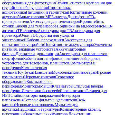
оборудования для фотостудии
Стойки, системы крепления для
студийного оборудования
Портативная
аудиотехника
Наушники и гарнитуры
Портативные колонки,
акустика
Умные колонки
MP3-плееры
Диктофоны
CD-
проигрыватели
Аксессуары для телевизоров
Кронштейны,
стойки
Кабели для телевизоров
Подписки на видеосервисы
ТВ-
антенны
ТВ-тюнеры
Аксессуары для ТВ
Аксессуары для
проектора
Очки 3D
Средства для ухода за
электроникой
Кабели, переходники
Аксессуары для
портативных устройств
Портативные аккумуляторы
Элементы
питания, зарядные устройства
Аккумуляторные
батареи
Держатели, док-станции
Аксессуары для планшетов,
смартфонов
Кабели для телефонов, планшетов
Зарядные
устройства для телефонов, планшетов
Компьютеры и
периферия
Компьютерная
техника
Ноутбуки
Планшеты
Моноблоки
Компьютеры
Игровые
компьютеры
Игровые консоли
Серверное
оборудование
Компьютерная
периферия
Мониторы
Мыши
Клавиатуры
Стилусы
Наборы
периферии
Источники бесперебойного питания
Батареи для
ИБП
Стабилизаторы напряжения
Инверторы
напряжения
Сетевые фильтры, удлинители
Веб-
камеры
Игровые контроллеры
Мультимедиа
акустика
Наушники и гарнитуры
Компьютерные кабели,
переходники
Зарядные, аккумуляторы
Док-станции,