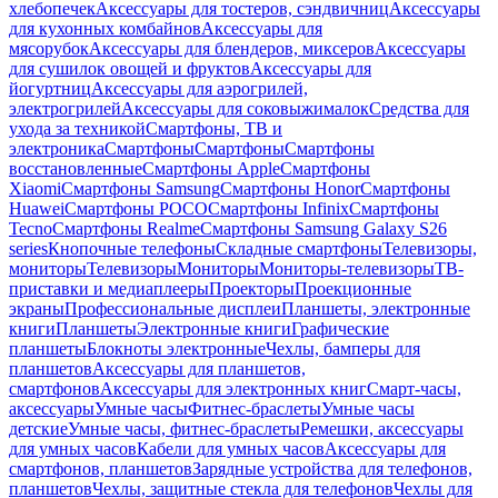
хлебопечек
Аксессуары для тостеров, сэндвичниц
Аксессуары
для кухонных комбайнов
Аксессуары для
мясорубок
Аксессуары для блендеров, миксеров
Аксессуары
для сушилок овощей и фруктов
Аксессуары для
йогуртниц
Аксессуары для аэрогрилей,
электрогрилей
Аксессуары для соковыжималок
Средства для
ухода за техникой
Смартфоны, ТВ и
электроника
Смартфоны
Смартфоны
Смартфоны
восстановленные
Смартфоны Apple
Смартфоны
Xiaomi
Смартфоны Samsung
Смартфоны Honor
Смартфоны
Huawei
Смартфоны POCO
Смартфоны Infinix
Смартфоны
Tecno
Смартфоны Realme
Смартфоны Samsung Galaxy S26
series
Кнопочные телефоны
Складные смартфоны
Телевизоры,
мониторы
Телевизоры
Мониторы
Мониторы-телевизоры
ТВ-
приставки и медиаплееры
Проекторы
Проекционные
экраны
Профессиональные дисплеи
Планшеты, электронные
книги
Планшеты
Электронные книги
Графические
планшеты
Блокноты электронные
Чехлы, бамперы для
планшетов
Аксессуары для планшетов,
смартфонов
Аксессуары для электронных книг
Смарт-часы,
аксессуары
Умные часы
Фитнес-браслеты
Умные часы
детские
Умные часы, фитнес-браслеты
Ремешки, аксессуары
для умных часов
Кабели для умных часов
Аксессуары для
смартфонов, планшетов
Зарядные устройства для телефонов,
планшетов
Чехлы, защитные стекла для телефонов
Чехлы для