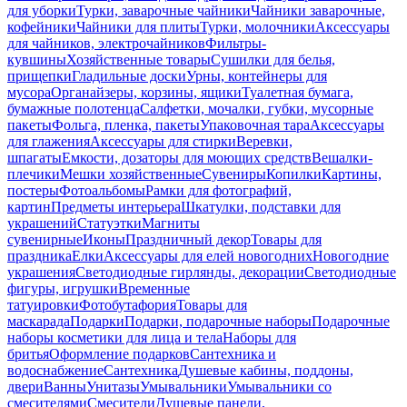
для уборки
Турки, заварочные чайники
Чайники заварочные,
кофейники
Чайники для плиты
Турки, молочники
Аксессуары
для чайников, электрочайников
Фильтры-
кувшины
Хозяйственные товары
Сушилки для белья,
прищепки
Гладильные доски
Урны, контейнеры для
мусора
Органайзеры, корзины, ящики
Туалетная бумага,
бумажные полотенца
Салфетки, мочалки, губки, мусорные
пакеты
Фольга, пленка, пакеты
Упаковочная тара
Аксессуары
для глажения
Аксессуары для стирки
Веревки,
шпагаты
Емкости, дозаторы для моющих средств
Вешалки-
плечики
Мешки хозяйственные
Сувениры
Копилки
Картины,
постеры
Фотоальбомы
Рамки для фотографий,
картин
Предметы интерьера
Шкатулки, подставки для
украшений
Статуэтки
Магниты
сувенирные
Иконы
Праздничный декор
Товары для
праздника
Елки
Аксессуары для елей новогодних
Новогодние
украшения
Светодиодные гирлянды, декорации
Светодиодные
фигуры, игрушки
Временные
татуировки
Фотобутафория
Товары для
маскарада
Подарки
Подарки, подарочные наборы
Подарочные
наборы косметики для лица и тела
Наборы для
бритья
Оформление подарков
Сантехника и
водоснабжение
Сантехника
Душевые кабины, поддоны,
двери
Ванны
Унитазы
Умывальники
Умывальники со
смесителями
Смесители
Душевые панели,