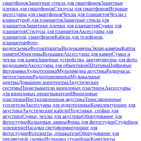
смартфонов
Защитные стекла для смартфонов
Защитные
пленки для смартфонов
Стилусы для смартфонов
Игровые
аксессуары для смартфонов
Чехлы для планшетов
Чехлы с
клавиатурой для планшетов
Защитные стекла для
планшетов
Защитные пленки для планшетов
Сумки для
планшетов
Стилусы для планшетов
Аксессуары для
планшетов, смартфонов
Кабели для телефонов,
планшетов
Фото,
видеосъемка
Фотоаппараты
Видеокамеры
Экшн-камеры
Карты
памяти
Объективы
Вспышки
Аксессуары для камер
Сумки и
чехлы для камер
Зарядные устройства, аккумуляторы для фото,
видеокамер
Аксессуары для объективов
Штативы
Цифровые
фоторамки
Аудиотехника
Мультимедиа акустика
Радиочасы,
метеостанции
Радиоприемники
Музыкальные
центры
Домашние кинотеатры
Акустические
системы
Проигрыватели виниловых пластинок
Аксессуары
для виниловых проигрывателей
Виниловые
пластинки
Инсталляционная акустика
Трансляционные
усилители
Аксессуары для аудиотехники
Комплектующие для
акустики
Акустические кабели
Подставки, стойки для
акустики
Сумки, чехлы для акустики
Оборудование для
фотостудии
Кольцевые лампы
Фоны для фотостудии
Студийное
освещение
Насадки светоформирующие для
фотостудии
Фотозонты, отражатели
Оборудование для
предметной съемки
Вспышки студийные
Комплекты