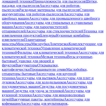
домашней техники
Принадлежности для пылесосов
Щетки,
насадки для пылесосов
Аксессуары для роботов-
пылесосов
Расходные материалы для пылесосов
Станции,
аккумуляторы для роботов-пылесосов
Аксессуары для
швейных машин
Аксессуары для промышленного швейного
оборудования
Аксессуары для стиральных и сушильных
машин
Аксессуары для пароочистителей,
отпаривателей
Аксессуары для стеклоочистителей
Техника для
измельчения продуктов
Блендеры
Кухонные комбайны,
измельчители
Планетарные
миксеры
Миксеры
Мясорубки
Ломтерезки
Комплектующие для
климатической техники
Управление климатической
техникой
Фильтры для климатической техники
Аксессуары для
климатической техники
Мелкая техника
Весы кухонные,
бытовые
Сушилки для овощей и
фруктов
Вакууматоры
Открывалки,
картофелечистки
Проращиватели семян
Маслобойки,
сепараторы бытовые
Аксессуары для крупной
техники
Аксессуары для вытяжек
Аксессуары для плит и
духовок
Аксессуары для холодильников
Аксессуары для
посудомоечных машин
Средства для посудомоечных
машин
Средства для ухода за техникой
Аксессуары для
кухонной техники
Аксессуары для микроволновых
печей
Вакуумные пакеты, контейнеры
Аксессуары для
кофемашин
Аксессуары для мультиварок,