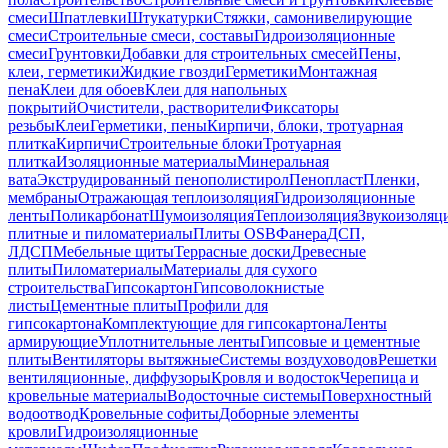
смеси
Шпатлевки
Штукатурки
Стяжки, самонивелирующие
смеси
Строительные смеси, составы
Гидроизоляционные
смеси
Грунтовки
Добавки для строительных смесей
Пены,
клеи, герметики
Жидкие гвозди
Герметики
Монтажная
пена
Клеи для обоев
Клеи для напольных
покрытий
Очистители, растворители
Фиксаторы
резьбы
Клеи
Герметики, пены
Кирпичи, блоки, тротуарная
плитка
Кирпичи
Строительные блоки
Тротуарная
плитка
Изоляционные материалы
Минеральная
вата
Экструдированный пенополистирол
Пенопласт
Пленки,
мембраны
Отражающая теплоизоляция
Гидроизоляционные
ленты
Поликарбонат
Шумоизоляция
Теплоизоляция
Звукоизоляц
плитные и пиломатериалы
Плиты OSB
Фанера
ДСП,
ЛДСП
Мебельные щиты
Террасные доски
Древесные
плиты
Пиломатериалы
Материалы для сухого
строительства
Гипсокартон
Гипсоволокнистые
листы
Цементные плиты
Профили для
гипсокартона
Комплектующие для гипсокартона
Ленты
армирующие
Уплотнительные ленты
Гипсовые и цементные
плиты
Вентиляторы вытяжные
Системы воздуховодов
Решетки
вентиляционные, диффузоры
Кровля и водосток
Черепица и
кровельные материалы
Водосточные системы
Поверхностный
водоотвод
Кровельные софиты
Доборные элементы
кровли
Гидроизоляционные