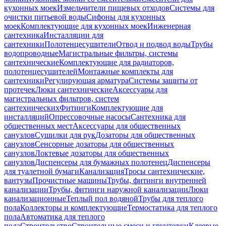
кухонных моек
Измельчители пищевых отходов
Системы для
очистки питьевой воды
Сифоны для кухонных
моек
Комплектующие для кухонных моек
Инженерная
сантехника
Инсталляции для
сантехники
Полотенцесушители
Отвод и подвод воды
Трубы
водопроводные
Магистральные фильтры, системы
сантехнические
Комплектующие для радиаторов,
полотенцесушителей
Монтажные комплекты для
сантехники
Регулирующая арматура
Системы защиты от
протечек
Люки сантехнические
Аксессуары для
магистральных фильтров, систем
сантехнических
Фитинги
Комплектующие для
инсталляций
Опрессовочные насосы
Сантехника для
общественных мест
Аксессуары для общественных
санузлов
Сушилки для рук
Дозаторы для общественных
санузлов
Сенсорные дозаторы для общественных
санузлов
Локтевые дозаторы для общественных
санузлов
Диспенсеры для бумажных полотенец
Диспенсеры
для туалетной бумаги
Канализация
Тросы сантехнические,
вантузы
Прочистные машины
Трубы, фитинги внутренней
канализации
Трубы, фитинги наружной канализации
Люки
канализационные
Теплый пол водяной
Трубы для теплого
пола
Коллекторы и комплектующие
Термостатика для теплого
пола
Автоматика для теплого
пола
Строительство
Строительные смеси и грунтовки
Клеевые