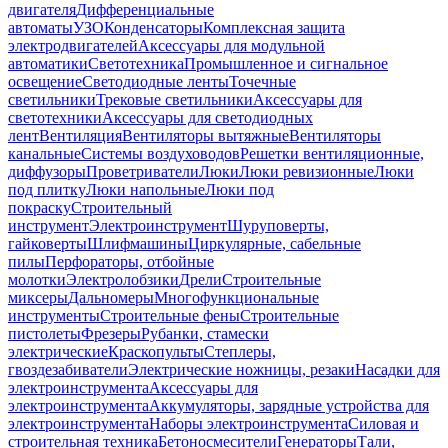
двигателя
Дифференциальные
автоматы
УЗО
Конденсаторы
Комплексная защита
электродвигателей
Аксессуары для модульной
автоматики
Светотехника
Промышленное и сигнальное
освещение
Светодиодные ленты
Точечные
светильники
Трековые светильники
Аксессуары для
светотехники
Аксессуары для светодиодных
лент
Вентиляция
Вентиляторы вытяжные
Вентиляторы
канальные
Системы воздуховодов
Решетки вентиляционные,
диффузоры
Проветриватели
Люки
Люки ревизионные
Люки
под плитку
Люки напольные
Люки под
покраску
Строительный
инструмент
Электроинструмент
Шуруповерты,
гайковерты
Шлифмашины
Циркулярные, сабельные
пилы
Перфораторы, отбойные
молотки
Электролобзики
Дрели
Строительные
миксеры
Дальномеры
Многофункциональные
инструменты
Строительные фены
Строительные
пистолеты
Фрезеры
Рубанки, стамески
электрические
Краскопульты
Степлеры,
гвоздезабиватели
Электрические ножницы, резаки
Насадки для
электроинструмента
Аксессуары для
электроинструмента
Аккумуляторы, зарядные устройства для
электроинструмента
Наборы электроинструмента
Силовая и
строительная техника
Бетоносмесители
Генераторы
Тали,