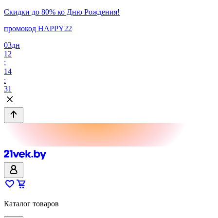
Скидки до 80% ко Дню Рождения!
промокод HAPPY22
03
дн
12
:
14
:
31
Каталог товаров