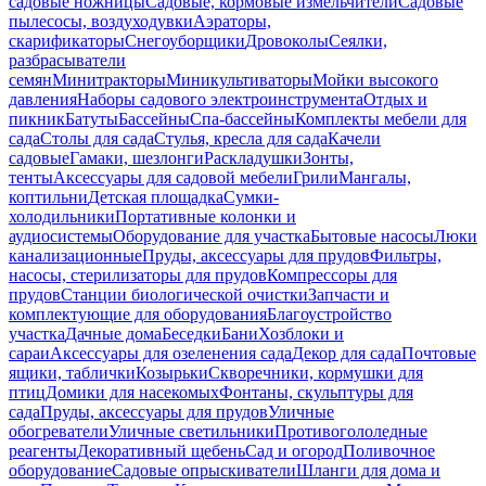
садовые ножницы
Садовые, кормовые измельчители
Садовые
пылесосы, воздуходувки
Аэраторы,
скарификаторы
Снегоуборщики
Дровоколы
Сеялки,
разбрасыватели
семян
Минитракторы
Миникультиваторы
Мойки высокого
давления
Наборы садового электроинструмента
Отдых и
пикник
Батуты
Бассейны
Спа-бассейны
Комплекты мебели для
сада
Столы для сада
Стулья, кресла для сада
Качели
садовые
Гамаки, шезлонги
Раскладушки
Зонты,
тенты
Аксессуары для садовой мебели
Грили
Мангалы,
коптильни
Детская площадка
Сумки-
холодильники
Портативные колонки и
аудиосистемы
Оборудование для участка
Бытовые насосы
Люки
канализационные
Пруды, аксессуары для прудов
Фильтры,
насосы, стерилизаторы для прудов
Компрессоры для
прудов
Станции биологической очистки
Запчасти и
комплектующие для оборудования
Благоустройство
участка
Дачные дома
Беседки
Бани
Хозблоки и
сараи
Аксессуары для озеленения сада
Декор для сада
Почтовые
ящики, таблички
Козырьки
Скворечники, кормушки для
птиц
Домики для насекомых
Фонтаны, скульптуры для
сада
Пруды, аксессуары для прудов
Уличные
обогреватели
Уличные светильники
Противогололедные
реагенты
Декоративный щебень
Сад и огород
Поливочное
оборудование
Садовые опрыскиватели
Шланги для дома и