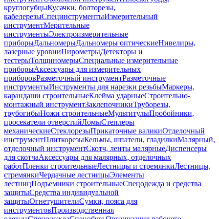
круглогубцы
Кусачки, болторезы,
кабелерезы
Специнструменты
Измерительный
инструмент
Мерительные
инструменты
Электроизмерительные
приборы
Дальномеры
Дальномеры оптические
Нивелиры,
лазерные уровни
Пирометры
Детекторы и
тестеры
Толщиномеры
Специальные измерительные
приборы
Аксессуары для измерительных
приборов
Разметочный инструмент
Разметочные
инструменты
Инструменты для нарезки резьбы
Маркеры,
карандаши строительные
Клейма ударные
Строительно-
монтажный инструмент
Заклепочники
Труборезы,
трубогибы
Ножи строительные
Мультитулы
Пробойники,
просекатели отверстий
Ломы
Степлеры
механические
Стеклорезы
Прикаточные валики
Отделочный
инструмент
Плиткорезы
Кельмы, шпатели, гладилки
Малярный,
отделочный инструмент
Скотч, ленты малярные
Диспенсеры
для скотча
Аксессуары для малярных, отделочных
работ
Пленки строительные
Лестницы и стремянки
Лестницы,
стремянки
Чердачные лестницы
Элементы
лестниц
Подъемники строительные
Спецодежда и средства
защиты
Средства индивидуальной
защиты
Огнетушители
Сумки, пояса для
инструментов
Производственная
одежда
Спецодежда
Спецобувь
Организация рабочего