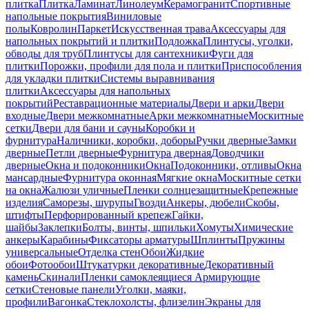
плитка
Плитка
Ламинат
Линолеум
Керамогранит
Спортивные
напольные покрытия
Виниловые
полы
Ковролин
Паркет
Искусственная трава
Аксессуары для
напольных покрытий и плитки
Подложка
Плинтусы, уголки,
обводы для труб
Плинтусы для сантехники
Фуги для
плитки
Порожки, профили для пола и плитки
Приспособления
для укладки плитки
Системы выравнивания
плитки
Аксессуары для напольных
покрытий
Реставрационные материалы
Двери и арки
Двери
входные
Двери межкомнатные
Арки межкомнатные
Москитные
сетки
Двери для бани и сауны
Коробки и
фурнитура
Наличники, коробки, доборы
Ручки дверные
Замки
дверные
Петли дверные
Фурнитура дверная
Доводчики
дверные
Окна и подоконники
Окна
Подоконники, отливы
Окна
мансардные
Фурнитура оконная
Мягкие окна
Москитные сетки
на окна
Жалюзи уличные
Пленки солнцезащитные
Крепежные
изделия
Саморезы, шурупы
Гвозди
Анкеры, дюбели
Скобы,
штифты
Перфорированный крепеж
Гайки,
шайбы
Заклепки
Болты, винты, шпильки
Хомуты
Химические
анкеры
Карабины
Фиксаторы арматуры
Шплинты
Пружины
универсальные
Отделка стен
Обои
Жидкие
обои
Фотообои
Штукатурки декоративные
Декоративный
камень
Скинали
Пленки самоклеящиеся
Армирующие
сетки
Стеновые панели
Уголки, маяки,
профили
Вагонка
Стеклохолсты, флизелин
Экраны для