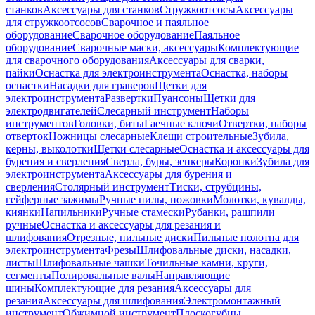
станков
Аксессуары для станков
Стружкоотсосы
Аксессуары
для стружкоотсосов
Сварочное и паяльное
оборудование
Сварочное оборудование
Паяльное
оборудование
Сварочные маски, аксессуары
Комплектующие
для сварочного оборудования
Аксессуары для сварки,
пайки
Оснастка для электроинструмента
Оснастка, наборы
оснастки
Насадки для граверов
Щетки для
электроинструмента
Развертки
Пуансоны
Щетки для
электродвигателей
Слесарный инструмент
Наборы
инструментов
Головки, биты
Гаечные ключи
Отвертки, наборы
отверток
Ножницы слесарные
Клещи строительные
Зубила,
керны, выколотки
Щетки слесарные
Оснастка и аксессуары для
бурения и сверления
Сверла, буры, зенкеры
Коронки
Зубила для
электроинструмента
Аксессуары для бурения и
сверления
Столярный инструмент
Тиски, струбцины,
гейферные зажимы
Ручные пилы, ножовки
Молотки, кувалды,
киянки
Напильники
Ручные стамески
Рубанки, рашпили
ручные
Оснастка и аксессуары для резания и
шлифования
Отрезные, пильные диски
Пильные полотна для
электроинструмента
Фрезы
Шлифовальные диски, насадки,
листы
Шлифовальные чашки
Точильные камни, круги,
сегменты
Полировальные валы
Направляющие
шины
Комплектующие для резания
Аксессуары для
резания
Аксессуары для шлифования
Электромонтажный
инструмент
Обжимной инструмент
Плоскогубцы,