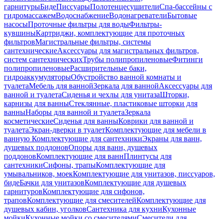
гарнитуры
Биде
Писсуары
Полотенцесушители
Спа-бассейны с
гидромассажем
Водоснабжение
Водонагреватели
Бытовые
насосы
Проточные фильтры для воды
Фильтры-
кувшины
Картриджи, комплектующие для проточных
фильтров
Магистральные фильтры, системы
сантехнические
Аксессуары для магистральных фильтров,
систем сантехнических
Трубы полипропиленовые
Фитинги
полипропиленовые
Расширительные баки,
гидроаккумуляторы
Обустройство ванной комнаты и
туалета
Мебель для ванной
Зеркала для ванной
Аксессуары для
ванной и туалета
Сиденья и чехлы для унитаза
Шторки,
карнизы для ванны
Стеклянные, пластиковые шторки для
ванны
Наборы для ванной и туалета
Зеркала
косметические
Сиденья для ванны
Коврики для ванной и
туалета
Экран-дверки в туалет
Комплектующие для мебели в
ванную
Комплектующие для сантехники
Экраны для ванн,
душевых поддонов
Опоры для ванн, душевых
поддонов
Комплектующие для ванн
Плинтусы для
сантехники
Сифоны, трапы
Комплектующие для
умывальников, моек
Комплектующие для унитазов, писсуаров,
биде
Бачки для унитазов
Комплектующие для душевых
гарнитуров
Комплектующие для сифонов,
трапов
Комплектующие для смесителей
Комплектующие для
душевых кабин, уголков
Сантехника для кухни
Кухонные
мойки
Кухонные мойки со смесителями
Смесители для