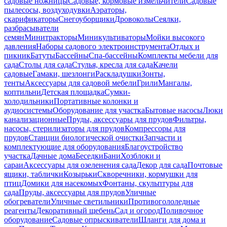
садовые ножницы
Садовые, кормовые измельчители
Садовые
пылесосы, воздуходувки
Аэраторы,
скарификаторы
Снегоуборщики
Дровоколы
Сеялки,
разбрасыватели
семян
Минитракторы
Миникультиваторы
Мойки высокого
давления
Наборы садового электроинструмента
Отдых и
пикник
Батуты
Бассейны
Спа-бассейны
Комплекты мебели для
сада
Столы для сада
Стулья, кресла для сада
Качели
садовые
Гамаки, шезлонги
Раскладушки
Зонты,
тенты
Аксессуары для садовой мебели
Грили
Мангалы,
коптильни
Детская площадка
Сумки-
холодильники
Портативные колонки и
аудиосистемы
Оборудование для участка
Бытовые насосы
Люки
канализационные
Пруды, аксессуары для прудов
Фильтры,
насосы, стерилизаторы для прудов
Компрессоры для
прудов
Станции биологической очистки
Запчасти и
комплектующие для оборудования
Благоустройство
участка
Дачные дома
Беседки
Бани
Хозблоки и
сараи
Аксессуары для озеленения сада
Декор для сада
Почтовые
ящики, таблички
Козырьки
Скворечники, кормушки для
птиц
Домики для насекомых
Фонтаны, скульптуры для
сада
Пруды, аксессуары для прудов
Уличные
обогреватели
Уличные светильники
Противогололедные
реагенты
Декоративный щебень
Сад и огород
Поливочное
оборудование
Садовые опрыскиватели
Шланги для дома и