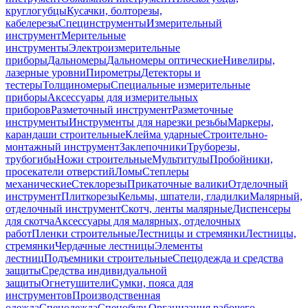
круглогубцы
Кусачки, болторезы,
кабелерезы
Специнструменты
Измерительный
инструмент
Мерительные
инструменты
Электроизмерительные
приборы
Дальномеры
Дальномеры оптические
Нивелиры,
лазерные уровни
Пирометры
Детекторы и
тестеры
Толщиномеры
Специальные измерительные
приборы
Аксессуары для измерительных
приборов
Разметочный инструмент
Разметочные
инструменты
Инструменты для нарезки резьбы
Маркеры,
карандаши строительные
Клейма ударные
Строительно-
монтажный инструмент
Заклепочники
Труборезы,
трубогибы
Ножи строительные
Мультитулы
Пробойники,
просекатели отверстий
Ломы
Степлеры
механические
Стеклорезы
Прикаточные валики
Отделочный
инструмент
Плиткорезы
Кельмы, шпатели, гладилки
Малярный,
отделочный инструмент
Скотч, ленты малярные
Диспенсеры
для скотча
Аксессуары для малярных, отделочных
работ
Пленки строительные
Лестницы и стремянки
Лестницы,
стремянки
Чердачные лестницы
Элементы
лестниц
Подъемники строительные
Спецодежда и средства
защиты
Средства индивидуальной
защиты
Огнетушители
Сумки, пояса для
инструментов
Производственная
одежда
Спецодежда
Спецобувь
Организация рабочего