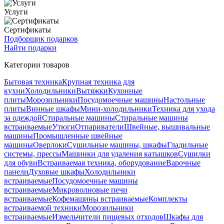
Услуги
Сертификаты
Подборщик подарков
Найти подарки
Категории товаров
Бытовая техника
Крупная техника для
кухни
Холодильники
Вытяжки
Кухонные
плиты
Морозильники
Посудомоечные машины
Настольные
плиты
Винные шкафы
Мини-холодильники
Техника для ухода
за одеждой
Стиральные машины
Стиральные машины
встраиваемые
Утюги
Отпариватели
Швейные, вышивальные
машины
Промышленные швейные
машины
Оверлоки
Сушильные машины, шкафы
Гладильные
системы, прессы
Машинки для удаления катышков
Сушилки
для обуви
Встраиваемая техника, оборудование
Варочные
панели
Духовые шкафы
Холодильники
встраиваемые
Посудомоечные машины
встраиваемые
Микроволновые печи
встраиваемые
Кофемашины встраиваемые
Комплекты
встраиваемой техники
Морозильники
встраиваемые
Измельчители пищевых отходов
Шкафы для