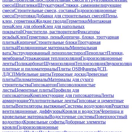
смеси
Шпатлевки
Штукатурки
Стяжки, самонивелирующие
смеси
Строительные смеси, составы
Гидроизоляционные
смеси
Грунтовки
Добавки для строительных смесей
Пены,
клеи, герметики
Жидкие гвозди
Герметики
Монтажная
пена
Клеи для обоев
Клеи для напольных
покрытий
Очистители, растворители
Фиксаторы
резьбы
Клеи
Герметики, пены
Кирпичи, блоки, тротуарная
плитка
Кирпичи
Строительные блоки
Тротуарная
плитка
Изоляционные материалы
Минеральная
вата
Экструдированный пенополистирол
Пенопласт
Пленки,
мембраны
Отражающая теплоизоляция
Гидроизоляционные
ленты
Поликарбонат
Шумоизоляция
Теплоизоляция
Звукоизоляц
плитные и пиломатериалы
Плиты OSB
Фанера
ДСП,
ЛДСП
Мебельные щиты
Террасные доски
Древесные
плиты
Пиломатериалы
Материалы для сухого
строительства
Гипсокартон
Гипсоволокнистые
листы
Цементные плиты
Профили для
гипсокартона
Комплектующие для гипсокартона
Ленты
армирующие
Уплотнительные ленты
Гипсовые и цементные
плиты
Вентиляторы вытяжные
Системы воздуховодов
Решетки
вентиляционные, диффузоры
Кровля и водосток
Черепица и
кровельные материалы
Водосточные системы
Поверхностный
водоотвод
Кровельные софиты
Доборные элементы
кровли
Гидроизоляционные