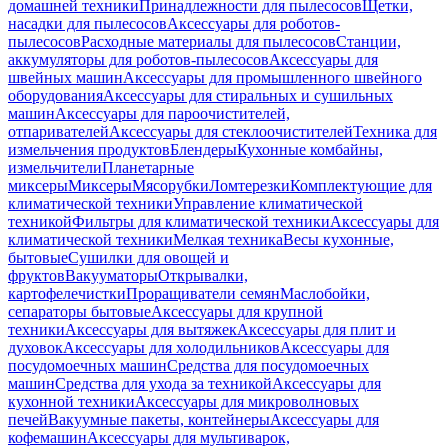
домашней техники
Принадлежности для пылесосов
Щетки,
насадки для пылесосов
Аксессуары для роботов-
пылесосов
Расходные материалы для пылесосов
Станции,
аккумуляторы для роботов-пылесосов
Аксессуары для
швейных машин
Аксессуары для промышленного швейного
оборудования
Аксессуары для стиральных и сушильных
машин
Аксессуары для пароочистителей,
отпаривателей
Аксессуары для стеклоочистителей
Техника для
измельчения продуктов
Блендеры
Кухонные комбайны,
измельчители
Планетарные
миксеры
Миксеры
Мясорубки
Ломтерезки
Комплектующие для
климатической техники
Управление климатической
техникой
Фильтры для климатической техники
Аксессуары для
климатической техники
Мелкая техника
Весы кухонные,
бытовые
Сушилки для овощей и
фруктов
Вакууматоры
Открывалки,
картофелечистки
Проращиватели семян
Маслобойки,
сепараторы бытовые
Аксессуары для крупной
техники
Аксессуары для вытяжек
Аксессуары для плит и
духовок
Аксессуары для холодильников
Аксессуары для
посудомоечных машин
Средства для посудомоечных
машин
Средства для ухода за техникой
Аксессуары для
кухонной техники
Аксессуары для микроволновых
печей
Вакуумные пакеты, контейнеры
Аксессуары для
кофемашин
Аксессуары для мультиварок,