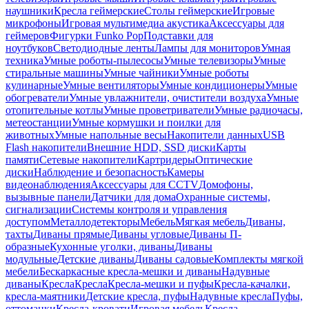
наушники
Кресла геймерские
Столы геймерские
Игровые
микрофоны
Игровая мультимедиа акустика
Аксессуары для
геймеров
Фигурки Funko Pop
Подставки для
ноутбуков
Светодиодные ленты
Лампы для мониторов
Умная
техника
Умные роботы-пылесосы
Умные телевизоры
Умные
стиральные машины
Умные чайники
Умные роботы
кулинарные
Умные вентиляторы
Умные кондиционеры
Умные
обогреватели
Умные увлажнители, очистители воздуха
Умные
отопительные котлы
Умные проветриватели
Умные радиочасы,
метеостанции
Умные кормушки и поилки для
животных
Умные напольные весы
Накопители данных
USB
Flash накопители
Внешние HDD, SSD диски
Карты
памяти
Сетевые накопители
Картридеры
Оптические
диски
Наблюдение и безопасность
Камеры
видеонаблюдения
Аксессуары для CCTV
Домофоны,
вызывные панели
Датчики для дома
Охранные системы,
сигнализации
Системы контроля и управления
доступом
Металлодетекторы
Мебель
Мягкая мебель
Диваны,
тахты
Диваны прямые
Диваны угловые
Диваны П-
образные
Кухонные уголки, диваны
Диваны
модульные
Детские диваны
Диваны садовые
Комплекты мягкой
мебели
Бескаркасные кресла-мешки и диваны
Надувные
диваны
Кресла
Кресла
Кресла-мешки и пуфы
Кресла-качалки,
кресла-маятники
Детские кресла, пуфы
Надувные кресла
Пуфы,
оттоманки
Кресла-кровати
Игровая мебель
Кресла