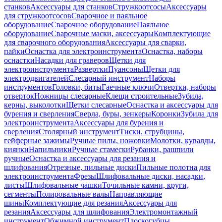
станков
Аксессуары для станков
Стружкоотсосы
Аксессуары
для стружкоотсосов
Сварочное и паяльное
оборудование
Сварочное оборудование
Паяльное
оборудование
Сварочные маски, аксессуары
Комплектующие
для сварочного оборудования
Аксессуары для сварки,
пайки
Оснастка для электроинструмента
Оснастка, наборы
оснастки
Насадки для граверов
Щетки для
электроинструмента
Развертки
Пуансоны
Щетки для
электродвигателей
Слесарный инструмент
Наборы
инструментов
Головки, биты
Гаечные ключи
Отвертки, наборы
отверток
Ножницы слесарные
Клещи строительные
Зубила,
керны, выколотки
Щетки слесарные
Оснастка и аксессуары для
бурения и сверления
Сверла, буры, зенкеры
Коронки
Зубила для
электроинструмента
Аксессуары для бурения и
сверления
Столярный инструмент
Тиски, струбцины,
гейферные зажимы
Ручные пилы, ножовки
Молотки, кувалды,
киянки
Напильники
Ручные стамески
Рубанки, рашпили
ручные
Оснастка и аксессуары для резания и
шлифования
Отрезные, пильные диски
Пильные полотна для
электроинструмента
Фрезы
Шлифовальные диски, насадки,
листы
Шлифовальные чашки
Точильные камни, круги,
сегменты
Полировальные валы
Направляющие
шины
Комплектующие для резания
Аксессуары для
резания
Аксессуары для шлифования
Электромонтажный
инструмент
Обжимной инструмент
Плоскогубцы,