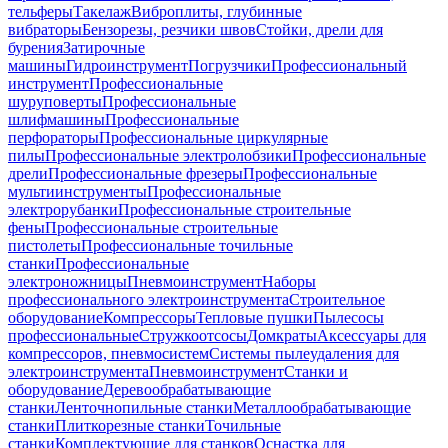
тельферы
Такелаж
Виброплиты, глубинные
вибраторы
Бензорезы, резчики швов
Стойки, дрели для
бурения
Затирочные
машины
Гидроинструмент
Погрузчики
Профессиональный
инструмент
Профессиональные
шуруповерты
Профессиональные
шлифмашины
Профессиональные
перфораторы
Профессиональные циркулярные
пилы
Профессиональные электролобзики
Профессиональные
дрели
Профессиональные фрезеры
Профессиональные
мультиинструменты
Профессиональные
электрорубанки
Профессиональные строительные
фены
Профессиональные строительные
пистолеты
Профессиональные точильные
станки
Профессиональные
электроножницы
Пневмоинструмент
Наборы
профессионального электроинструмента
Строительное
оборудование
Компрессоры
Тепловые пушки
Пылесосы
профессиональные
Стружкоотсосы
Домкраты
Аксессуары для
компрессоров, пневмосистем
Системы пылеудаления для
электроинструмента
Пневмоинструмент
Станки и
оборудование
Деревообрабатывающие
станки
Ленточнопильные станки
Металлообрабатывающие
станки
Плиткорезные станки
Точильные
станки
Комплектующие для станков
Оснастка для