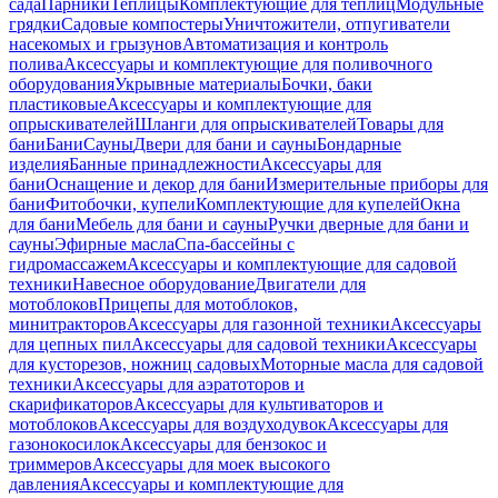
сада
Парники
Теплицы
Комплектующие для теплиц
Модульные
грядки
Садовые компостеры
Уничтожители, отпугиватели
насекомых и грызунов
Автоматизация и контроль
полива
Аксессуары и комплектующие для поливочного
оборудования
Укрывные материалы
Бочки, баки
пластиковые
Аксессуары и комплектующие для
опрыскивателей
Шланги для опрыскивателей
Товары для
бани
Бани
Сауны
Двери для бани и сауны
Бондарные
изделия
Банные принадлежности
Аксессуары для
бани
Оснащение и декор для бани
Измерительные приборы для
бани
Фитобочки, купели
Комплектующие для купелей
Окна
для бани
Мебель для бани и сауны
Ручки дверные для бани и
сауны
Эфирные масла
Спа-бассейны с
гидромассажем
Аксессуары и комплектующие для садовой
техники
Навесное оборудование
Двигатели для
мотоблоков
Прицепы для мотоблоков,
минитракторов
Аксессуары для газонной техники
Аксессуары
для цепных пил
Аксессуары для садовой техники
Аксессуары
для кусторезов, ножниц садовых
Моторные масла для садовой
техники
Аксессуары для аэратоторов и
скарификаторов
Аксессуары для культиваторов и
мотоблоков
Аксессуары для воздуходувок
Аксессуары для
газонокосилок
Аксессуары для бензокос и
триммеров
Аксессуары для моек высокого
давления
Аксессуары и комплектующие для