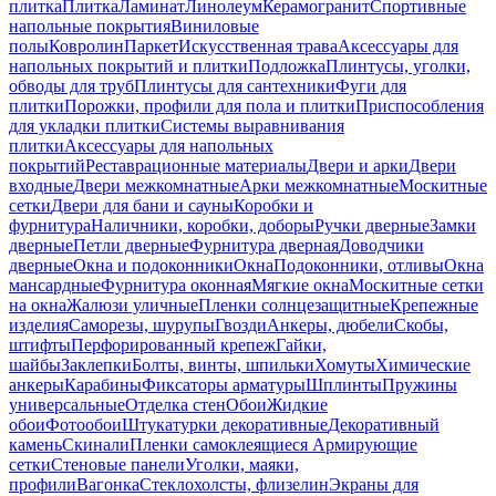
плитка
Плитка
Ламинат
Линолеум
Керамогранит
Спортивные
напольные покрытия
Виниловые
полы
Ковролин
Паркет
Искусственная трава
Аксессуары для
напольных покрытий и плитки
Подложка
Плинтусы, уголки,
обводы для труб
Плинтусы для сантехники
Фуги для
плитки
Порожки, профили для пола и плитки
Приспособления
для укладки плитки
Системы выравнивания
плитки
Аксессуары для напольных
покрытий
Реставрационные материалы
Двери и арки
Двери
входные
Двери межкомнатные
Арки межкомнатные
Москитные
сетки
Двери для бани и сауны
Коробки и
фурнитура
Наличники, коробки, доборы
Ручки дверные
Замки
дверные
Петли дверные
Фурнитура дверная
Доводчики
дверные
Окна и подоконники
Окна
Подоконники, отливы
Окна
мансардные
Фурнитура оконная
Мягкие окна
Москитные сетки
на окна
Жалюзи уличные
Пленки солнцезащитные
Крепежные
изделия
Саморезы, шурупы
Гвозди
Анкеры, дюбели
Скобы,
штифты
Перфорированный крепеж
Гайки,
шайбы
Заклепки
Болты, винты, шпильки
Хомуты
Химические
анкеры
Карабины
Фиксаторы арматуры
Шплинты
Пружины
универсальные
Отделка стен
Обои
Жидкие
обои
Фотообои
Штукатурки декоративные
Декоративный
камень
Скинали
Пленки самоклеящиеся
Армирующие
сетки
Стеновые панели
Уголки, маяки,
профили
Вагонка
Стеклохолсты, флизелин
Экраны для