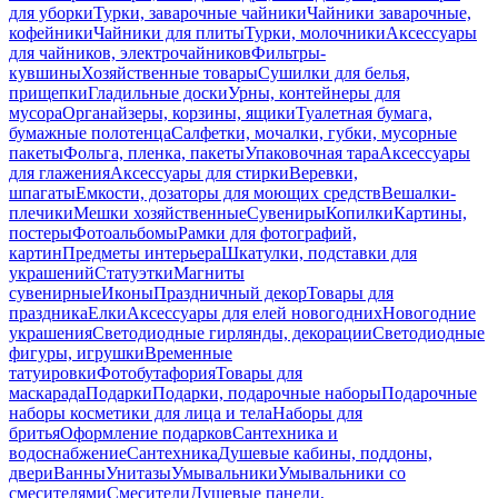
для уборки
Турки, заварочные чайники
Чайники заварочные,
кофейники
Чайники для плиты
Турки, молочники
Аксессуары
для чайников, электрочайников
Фильтры-
кувшины
Хозяйственные товары
Сушилки для белья,
прищепки
Гладильные доски
Урны, контейнеры для
мусора
Органайзеры, корзины, ящики
Туалетная бумага,
бумажные полотенца
Салфетки, мочалки, губки, мусорные
пакеты
Фольга, пленка, пакеты
Упаковочная тара
Аксессуары
для глажения
Аксессуары для стирки
Веревки,
шпагаты
Емкости, дозаторы для моющих средств
Вешалки-
плечики
Мешки хозяйственные
Сувениры
Копилки
Картины,
постеры
Фотоальбомы
Рамки для фотографий,
картин
Предметы интерьера
Шкатулки, подставки для
украшений
Статуэтки
Магниты
сувенирные
Иконы
Праздничный декор
Товары для
праздника
Елки
Аксессуары для елей новогодних
Новогодние
украшения
Светодиодные гирлянды, декорации
Светодиодные
фигуры, игрушки
Временные
татуировки
Фотобутафория
Товары для
маскарада
Подарки
Подарки, подарочные наборы
Подарочные
наборы косметики для лица и тела
Наборы для
бритья
Оформление подарков
Сантехника и
водоснабжение
Сантехника
Душевые кабины, поддоны,
двери
Ванны
Унитазы
Умывальники
Умывальники со
смесителями
Смесители
Душевые панели,