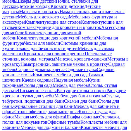
мебель
Шкафы для детской
Полки, стеллажи для
детской
Детские комоды
Кровати детские
Детские
матрасы
Матрасы в кроватку
Наматрасники, защитные чехлы
детские
Мебель для детского сада
Мебельная фурнитура и
аксессуары
Комплектующие для столов
Комплектующие для
стульев
Комплектующие для кроватей и кроваток
Аксессуары
для мебели
Комплектующие для мягкой
мебели
Комплектующие для корпусной мебели
Мебельная
фурнитура
Чехлы для мебели
Системы хранения для
кухни
Товары для безопасности детей
Мебель для самых
маленьких
Кроватки для новорожденных
Пеленальные
столики, комоды, матрасы
Манежи, кровати-манежи
Матрасы в
кроватку
Наматрасники, защитные чехлы в кроватку
Садовая
мебель
Садовые диваны, кресла
Садовые стулья
Садовые,
уличные столы
Комплекты мебели для сада
Гамаки,
шезлонги
Качели садовые
Надувная мебель
Кухни
походные
Столы для сада
Мебель для учебы
Столы, стулья
детские
Письменные столы
Растущие столы и парты
Растущие
кресла и стулья для учебы
Мебель для бани и сауны
Стулья,
табуретки, подставки для бани
Скамьи для бани
Столы для
бани
Журнальные столики для бани
Мебель для кабинета и
офиса
Столы офисные, компьютерные
Кресла, стулья для
офиса
Мягкая мебель для офиса
Шкафы офисные
Стеллажи,
полки для документов
Офисные тумбы
Комплекты мебели для
кабинета
Мебель для лоджии и балкона
Комплекты мебели для