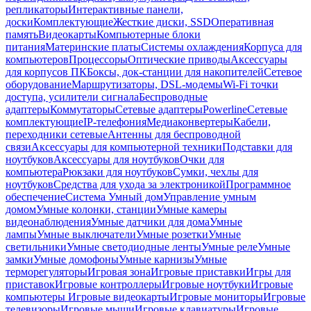
репликаторы
Интерактивные панели,
доски
Комплектующие
Жесткие диски, SSD
Оперативная
память
Видеокарты
Компьютерные блоки
питания
Материнские платы
Системы охлаждения
Корпуса для
компьютеров
Процессоры
Оптические приводы
Аксессуары
для корпусов ПК
Боксы, док-станции для накопителей
Сетевое
оборудование
Маршрутизаторы, DSL-модемы
Wi-Fi точки
доступа, усилители сигнала
Беспроводные
адаптеры
Коммутаторы
Сетевые адаптеры
Powerline
Сетевые
комплектующие
IP-телефония
Медиаконвертеры
Кабели,
переходники сетевые
Антенны для беспроводной
связи
Аксессуары для компьютерной техники
Подставки для
ноутбуков
Аксессуары для ноутбуков
Очки для
компьютера
Рюкзаки для ноутбуков
Сумки, чехлы для
ноутбуков
Средства для ухода за электроникой
Программное
обеспечение
Система Умный дом
Управление умным
домом
Умные колонки, станции
Умные камеры
видеонаблюдения
Умные датчики для дома
Умные
лампы
Умные выключатели
Умные розетки
Умные
светильники
Умные светодиодные ленты
Умные реле
Умные
замки
Умные домофоны
Умные карнизы
Умные
терморегуляторы
Игровая зона
Игровые приставки
Игры для
приставок
Игровые контроллеры
Игровые ноутбуки
Игровые
компьютеры
Игровые видеокарты
Игровые мониторы
Игровые
телевизоры
Игровые мыши
Игровые клавиатуры
Игровые