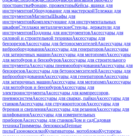
пространства
Фонари, прожекторы
Кейсы, ящики для
инструментов
Оборудование для мастерской
Тележки для
инструментов
Магниты
Шкафы для
инструментов
Комплектующие для инструментальных
шкафов
Стеллажи металлические
Стенды, держатели для
инструментов
Поддоны для инструментов
Аксессуары для
силовой и строительной техники
Аксессуары для
бензорезов
Аксессуары для бетоносмесителей
Аксессуары для
виброоборудования
Аксессуары для генераторов
Аксессуары
для затирочных машин
Аксессуары для мотопомп
Аксессуары
для мотобуров и бензобуров
Аксессуары для строительного
инструмента
Аксессуары пневмооборудования
Аксессуары для
бензорезов
Аксессуары для бетоносмесителей
Аксессуары для
виброоборудования
Аксессуары для генераторов
Аксессуары
для затирочных машин
Аксессуары для мотопомп
Аксессуары
для мотобуров и бензобуров
Аксессуары для
электроинструмента
Аксессуары для компрессоров,
пневмосистем
Аксессуары для сварки, пайки
Аксессуары для
станков
Аксессуары для стружкоотсосов
Аксессуары для
бурения и сверления
Аксессуары для резания
Аксессуары для
шлифования
Аксессуары для измерительных
приборов
Аксессуары для станков
Дом и сад
Садовая
техника
Триммеры, бензокосы
Цепные
пилы
Газонокосилки
Культиваторы, мотоблоки
Кусторезы,