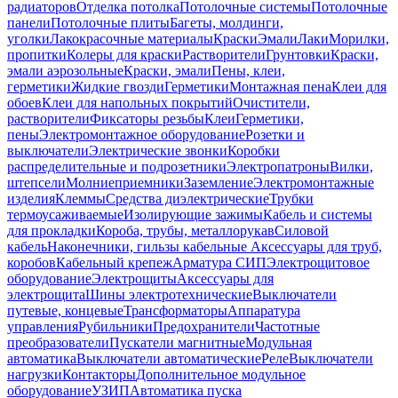
радиаторов
Отделка потолка
Потолочные системы
Потолочные
панели
Потолочные плиты
Багеты, молдинги,
уголки
Лакокрасочные материалы
Краски
Эмали
Лаки
Морилки,
пропитки
Колеры для краски
Растворители
Грунтовки
Краски,
эмали аэрозольные
Краски, эмали
Пены, клеи,
герметики
Жидкие гвозди
Герметики
Монтажная пена
Клеи для
обоев
Клеи для напольных покрытий
Очистители,
растворители
Фиксаторы резьбы
Клеи
Герметики,
пены
Электромонтажное оборудование
Розетки и
выключатели
Электрические звонки
Коробки
распределительные и подрозетники
Электропатроны
Вилки,
штепсели
Молниеприемники
Заземление
Электромонтажные
изделия
Клеммы
Средства диэлектрические
Трубки
термоусаживаемые
Изолирующие зажимы
Кабель и системы
для прокладки
Короба, трубы, металлорукав
Силовой
кабель
Наконечники, гильзы кабельные
Аксессуары для труб,
коробов
Кабельный крепеж
Арматура СИП
Электрощитовое
оборудование
Электрощиты
Аксессуары для
электрощита
Шины электротехнические
Выключатели
путевые, концевые
Трансформаторы
Аппаратура
управления
Рубильники
Предохранители
Частотные
преобразователи
Пускатели магнитные
Модульная
автоматика
Выключатели автоматические
Реле
Выключатели
нагрузки
Контакторы
Дополнительное модульное
оборудование
УЗИП
Автоматика пуска