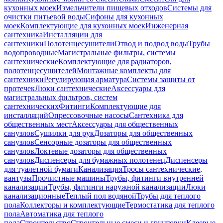
кухонных моек
Измельчители пищевых отходов
Системы для
очистки питьевой воды
Сифоны для кухонных
моек
Комплектующие для кухонных моек
Инженерная
сантехника
Инсталляции для
сантехники
Полотенцесушители
Отвод и подвод воды
Трубы
водопроводные
Магистральные фильтры, системы
сантехнические
Комплектующие для радиаторов,
полотенцесушителей
Монтажные комплекты для
сантехники
Регулирующая арматура
Системы защиты от
протечек
Люки сантехнические
Аксессуары для
магистральных фильтров, систем
сантехнических
Фитинги
Комплектующие для
инсталляций
Опрессовочные насосы
Сантехника для
общественных мест
Аксессуары для общественных
санузлов
Сушилки для рук
Дозаторы для общественных
санузлов
Сенсорные дозаторы для общественных
санузлов
Локтевые дозаторы для общественных
санузлов
Диспенсеры для бумажных полотенец
Диспенсеры
для туалетной бумаги
Канализация
Тросы сантехнические,
вантузы
Прочистные машины
Трубы, фитинги внутренней
канализации
Трубы, фитинги наружной канализации
Люки
канализационные
Теплый пол водяной
Трубы для теплого
пола
Коллекторы и комплектующие
Термостатика для теплого
пола
Автоматика для теплого
пола
Строительство
Строительные смеси и грунтовки
Клеевые