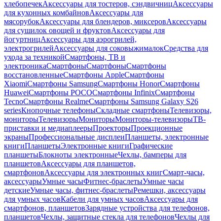
хлебопечек
Аксессуары для тостеров, сэндвичниц
Аксессуары
для кухонных комбайнов
Аксессуары для
мясорубок
Аксессуары для блендеров, миксеров
Аксессуары
для сушилок овощей и фруктов
Аксессуары для
йогуртниц
Аксессуары для аэрогрилей,
электрогрилей
Аксессуары для соковыжималок
Средства для
ухода за техникой
Смартфоны, ТВ и
электроника
Смартфоны
Смартфоны
Смартфоны
восстановленные
Смартфоны Apple
Смартфоны
Xiaomi
Смартфоны Samsung
Смартфоны Honor
Смартфоны
Huawei
Смартфоны POCO
Смартфоны Infinix
Смартфоны
Tecno
Смартфоны Realme
Смартфоны Samsung Galaxy S26
series
Кнопочные телефоны
Складные смартфоны
Телевизоры,
мониторы
Телевизоры
Мониторы
Мониторы-телевизоры
ТВ-
приставки и медиаплееры
Проекторы
Проекционные
экраны
Профессиональные дисплеи
Планшеты, электронные
книги
Планшеты
Электронные книги
Графические
планшеты
Блокноты электронные
Чехлы, бамперы для
планшетов
Аксессуары для планшетов,
смартфонов
Аксессуары для электронных книг
Смарт-часы,
аксессуары
Умные часы
Фитнес-браслеты
Умные часы
детские
Умные часы, фитнес-браслеты
Ремешки, аксессуары
для умных часов
Кабели для умных часов
Аксессуары для
смартфонов, планшетов
Зарядные устройства для телефонов,
планшетов
Чехлы, защитные стекла для телефонов
Чехлы для