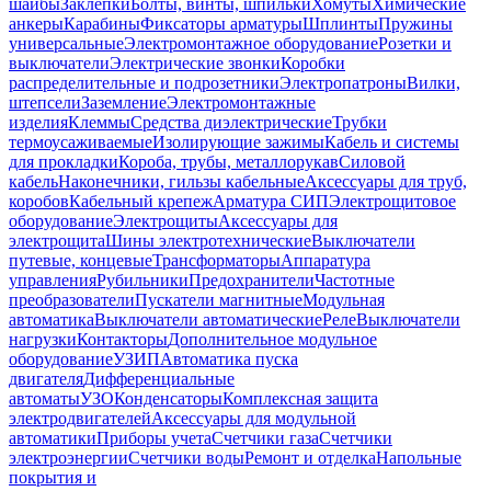
шайбы
Заклепки
Болты, винты, шпильки
Хомуты
Химические
анкеры
Карабины
Фиксаторы арматуры
Шплинты
Пружины
универсальные
Электромонтажное оборудование
Розетки и
выключатели
Электрические звонки
Коробки
распределительные и подрозетники
Электропатроны
Вилки,
штепсели
Заземление
Электромонтажные
изделия
Клеммы
Средства диэлектрические
Трубки
термоусаживаемые
Изолирующие зажимы
Кабель и системы
для прокладки
Короба, трубы, металлорукав
Силовой
кабель
Наконечники, гильзы кабельные
Аксессуары для труб,
коробов
Кабельный крепеж
Арматура СИП
Электрощитовое
оборудование
Электрощиты
Аксессуары для
электрощита
Шины электротехнические
Выключатели
путевые, концевые
Трансформаторы
Аппаратура
управления
Рубильники
Предохранители
Частотные
преобразователи
Пускатели магнитные
Модульная
автоматика
Выключатели автоматические
Реле
Выключатели
нагрузки
Контакторы
Дополнительное модульное
оборудование
УЗИП
Автоматика пуска
двигателя
Дифференциальные
автоматы
УЗО
Конденсаторы
Комплексная защита
электродвигателей
Аксессуары для модульной
автоматики
Приборы учета
Счетчики газа
Счетчики
электроэнергии
Счетчики воды
Ремонт и отделка
Напольные
покрытия и