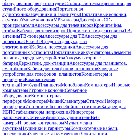
оборудования для фотостудии
Стойки, системы крепления для
студийного оборудования
Портативная
аудиотехника
Наушники и гарнитуры
Портативные колонки,
акустика
Умные колонки
MP3-плееры
Диктофоны
CD-
проигрыватели
Аксессуары для телевизоров
Кронштейны,
стойки
Кабели для телевизоров
Подписки на видеосервисы
ТВ-
антенны
ТВ-тюнеры
Аксессуары для ТВ
Аксессуары для
проектора
Очки 3D
Средства для ухода за
электроникой
Кабели, переходники
Аксессуары для
портативных устройств
Портативные аккумуляторы
Элементы
питания, зарядные устройства
Аккумуляторные
батареи
Держатели, док-станции
Аксессуары для планшетов,
смартфонов
Кабели для телефонов, планшетов
Зарядные
устройства для телефонов, планшетов
Компьютеры и
периферия
Компьютерная
техника
Ноутбуки
Планшеты
Моноблоки
Компьютеры
Игровые
компьютеры
Игровые консоли
Серверное
оборудование
Компьютерная
периферия
Мониторы
Мыши
Клавиатуры
Стилусы
Наборы
периферии
Источники бесперебойного питания
Батареи для
ИБП
Стабилизаторы напряжения
Инверторы
напряжения
Сетевые фильтры, удлинители
Веб-
камеры
Игровые контроллеры
Мультимедиа
акустика
Наушники и гарнитуры
Компьютерные кабели,
переходники
Зарядные, аккумуляторы
Док-станции,