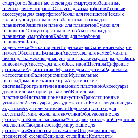
смартфонов
Защитные стекла для смартфонов
Защитные
пленки для смартфонов
Стилусы для смартфонов
Игровые
аксессуары для смартфонов
Чехлы для планшетов
Чехлы с
клавиатурой для планшетов
Защитные стекла для
планшетов
Защитные пленки для планшетов
Сумки для
планшетов
Стилусы для планшетов
Аксессуары для
планшетов, смартфонов
Кабели для телефонов,
планшетов
Фото,
видеосъемка
Фотоаппараты
Видеокамеры
Экшн-камеры
Карты
памяти
Объективы
Вспышки
Аксессуары для камер
Сумки и
чехлы для камер
Зарядные устройства, аккумуляторы для фото,
видеокамер
Аксессуары для объективов
Штативы
Цифровые
фоторамки
Аудиотехника
Мультимедиа акустика
Радиочасы,
метеостанции
Радиоприемники
Музыкальные
центры
Домашние кинотеатры
Акустические
системы
Проигрыватели виниловых пластинок
Аксессуары
для виниловых проигрывателей
Виниловые
пластинки
Инсталляционная акустика
Трансляционные
усилители
Аксессуары для аудиотехники
Комплектующие для
акустики
Акустические кабели
Подставки, стойки для
акустики
Сумки, чехлы для акустики
Оборудование для
фотостудии
Кольцевые лампы
Фоны для фотостудии
Студийное
освещение
Насадки светоформирующие для
фотостудии
Фотозонты, отражатели
Оборудование для
предметной съемки
Вспышки студийные
Комплекты