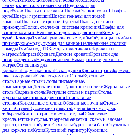
геймерские
Столы геймерские
Подставки для
ноутбуков
Шкафы и стеллажи
Шкафы
Стенки, горки
Шкафы-
купе
Шкафы-гармошки
Шкафы-пеналы для жилой
комнаты
Шкафы с витриной, буфеты
Шкафы, секции в
прихожую
Полки, стеллажи, системы хранения
Шкафы для
ванной комнаты
Вешалки, подставки для зонтов
Комоды,
тумбы
Комоды
Тумбы
Прикроватные тумбы
Обувницы, тумбы в
прихожую
Комоды, тумбы для ванной
Пеленальные столики,
комоды
Тумбы под ТВ
Комоды пластиковые
Кровати и
матрасы
Матрасы
Кровати
Детские кровати
Кроватки для
новорожденных
Надувная мебель
Наматрасники, чехлы на
матрас
Основания для
кроватей
Подматрасники
Раскладушки
Кровати-трансформеры,
шкафы-кровати
Кровати-домики
Столы
Кухонные
столы
Барные столы
Столы письменные,
компьютерные
Детские столы
Туалетные столики
Журнальные
столы
Садовые столы
Растущие столы и парты
Столы,
журнальные столики для бани
Приставные
столики
Консольные столики
Обеденные группы
Столы-
книги
Стулья
Кухонные стулья, табуреты
Барные стулья,
табуреты
Компьютерные кресла, стулья
Геймерские
кресла
Детские стулья, табуреты
Банкетки, скамьи
Садовые
кресла, стулья, табуреты
Стулья, табуреты для бани
Стульчики
для кормления
Кухня
Кухонный гарнитур
Кухонные