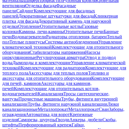
материалы
Шифер
Профнастил
Рулонная кровля
Кровельная
вентиляция
Отделка фасада
Фасадные
панели
Сайдинг
Комплектующие для фасадных
панелей
Декоративные штукатурки для фасада
Клинкерная
плитка для фасада
Декоративный камень для наружной
отделки
Отопление
Отопительные котлы
Газовые
колонки
Камины, печи-камины
Отопительные печи
Банные
печи
Водонагреватели
Радиаторы отопления, батареи
Теплый
пол
Теплые плинтусы
Системы антиобледенения
Управление
климатической техникой
Комплектующие для отопительного
оборудования
Стабилизаторы напряжения
Насосы
циркуляционные
Регулирующая арматура
Отвод и подвод
воды
Дымоходы и комплектующие
Управление климатической
техникой
Комплектующие для радиаторов
Комплектующие для
теплого пола
Аксессуары для теплых полов
Топливо и
аксессуары для отопительного оборудования
Комплектующие
для печей, каминов
Аксессуары для каминов,
печей
Комплектующие для отопительных котлов,
водонагревателей
Канализация
Тросы сантехнические,
вантузы
Прочистные машины
Трубы, фитинги внутренней
канализации
Трубы, фитинги наружной канализации
Люки
канализационные
Металлопрокат
Металлопрокат
Сваи
Заборы,
ограждения
Автоматика для ворот
Крепежные
изделия
Саморезы, шурупы
Гвозди
Анкеры, дюбели
Скобы,
штифты
Перфорированный крепеж
Гайки,