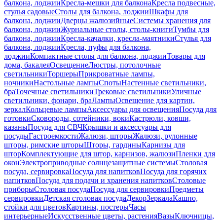
балкона, лоджии
Кресла-мешки для балкона
Кресла подвесные,
стулья садовые
Столы для балкона, лоджии
Шкафы для
балкона, лоджии
Дверцы жалюзийные
Системы хранения для
балкона, лоджии
Журнальные столы, столы-книги
Тумбы для
балкона, лоджии
Кресла-качалки, кресла-маятники
Стулья для
балкона, лоджии
Кресла, пуфы для балкона,
лоджии
Компактные столы для балкона, лоджии
Товары для
дома, бакалея
Освещение
Люстры, потолочные
светильники
Торшеры
Прикроватные лампы,
ночники
Настольные лампы
Споты
Настенные светильники,
бра
Точечные светильники
Трековые светильники
Уличные
светильники, фонари, бра
Лампы
Освещение для картин,
зеркал
Кольцевые лампы
Аксессуары для освещения
Посуда для
готовки
Сковороды, сотейники, воки
Кастрюли, ковши,
казаны
Посуда для СВЧ
Крышки и аксессуары для
посуды
Гастроемкости
Жалюзи, шторы
Жалюзи, рулонные
шторы, римские шторы
Шторы, гардины
Карнизы для
штор
Комплектующие для штор, карнизов, жалюзи
Пленки для
окон
Электроприводные солнцезащитные системы
Столовая
посуда, сервировка
Посуда для напитков
Посуда для горячих
напитков
Посуда для подачи и хранения напитков
Столовые
приборы
Столовая посуда
Посуда для сервировки
Предметы
сервировки
Детская столовая посуда
Декор
Зеркала
Кашпо,
стойки для цветов
Картины, постеры
Часы
интерьерные
Искусственные цветы, растения
Вазы
Ключницы,