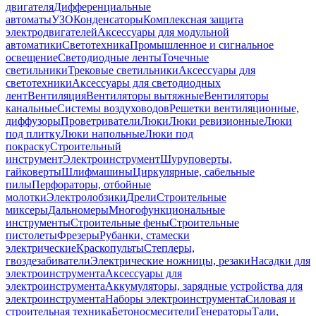
двигателя
Дифференциальные
автоматы
УЗО
Конденсаторы
Комплексная защита
электродвигателей
Аксессуары для модульной
автоматики
Светотехника
Промышленное и сигнальное
освещение
Светодиодные ленты
Точечные
светильники
Трековые светильники
Аксессуары для
светотехники
Аксессуары для светодиодных
лент
Вентиляция
Вентиляторы вытяжные
Вентиляторы
канальные
Системы воздуховодов
Решетки вентиляционные,
диффузоры
Проветриватели
Люки
Люки ревизионные
Люки
под плитку
Люки напольные
Люки под
покраску
Строительный
инструмент
Электроинструмент
Шуруповерты,
гайковерты
Шлифмашины
Циркулярные, сабельные
пилы
Перфораторы, отбойные
молотки
Электролобзики
Дрели
Строительные
миксеры
Дальномеры
Многофункциональные
инструменты
Строительные фены
Строительные
пистолеты
Фрезеры
Рубанки, стамески
электрические
Краскопульты
Степлеры,
гвоздезабиватели
Электрические ножницы, резаки
Насадки для
электроинструмента
Аксессуары для
электроинструмента
Аккумуляторы, зарядные устройства для
электроинструмента
Наборы электроинструмента
Силовая и
строительная техника
Бетоносмесители
Генераторы
Тали,