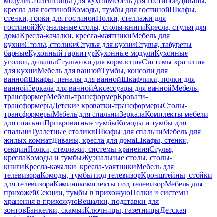
модули
Столешницы для кухни
Мебель для гостиной
Диваны,
кресла для гостиной
Комоды, тумбы для гостиной
Шкафы,
стенки, горки для гостиной
Полки, стеллажи для
гостиной
Журнальные столы, столы-книги
Кресла, стулья для
дома
Кресла-качалки, кресла-маятники
Мебель для
кухни
Столы, столики
Стулья для кухни
Стулья, табуреты
барные
Кухонный гарнитур
Кухонные модули
Кухонные
уголки, диваны
Стульчики для кормления
Системы хранения
для кухни
Мебель для ванной
Тумбы, консоли для
ванной
Шкафы, пеналы для ванной
Шкафчики, полки для
ванной
Зеркала для ванной
Аксессуары для ванной
Мебель-
трансформер
Мебель-трансформер
Кровати-
трансформеры
Детские кроватки-трансформеры
Столы-
трансформеры
Мебель для спальни
Зеркала
Комплекты мебели
для спальни
Прикроватные тумбы
Комоды и тумбы для
спальни
Туалетные столики
Шкафы для спальни
Мебель для
жилых комнат
Диваны, кресла для дома
Шкафы, стенки,
секции
Полки, стеллажи, системы хранения
Стулья,
кресла
Комоды и тумбы
Журнальные столы, столы-
книги
Кресла-качалки, кресла-маятники
Мебель для
телевизора
Комоды, тумбы под телевизор
Кронштейны, стойки
для телевизора
Каминокомплекты под телевизор
Мебель для
прихожей
Секции, тумбы в прихожую
Полки и системы
хранения в прихожую
Вешалки, подставки для
зонтов
Банкетки, скамьи
Ключницы, газетницы
Детская