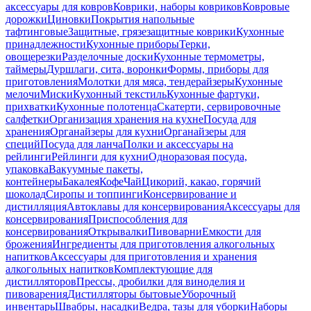
аксессуары для ковров
Коврики, наборы ковриков
Ковровые
дорожки
Циновки
Покрытия напольные
тафтинговые
Защитные, грязезащитные коврики
Кухонные
принадлежности
Кухонные приборы
Терки,
овощерезки
Разделочные доски
Кухонные термометры,
таймеры
Дуршлаги, сита, воронки
Формы, приборы для
приготовления
Молотки для мяса, тендерайзеры
Кухонные
мелочи
Миски
Кухонный текстиль
Кухонные фартуки,
прихватки
Кухонные полотенца
Скатерти, сервировочные
салфетки
Организация хранения на кухне
Посуда для
хранения
Органайзеры для кухни
Органайзеры для
специй
Посуда для ланча
Полки и аксессуары на
рейлинги
Рейлинги для кухни
Одноразовая посуда,
упаковка
Вакуумные пакеты,
контейнеры
Бакалея
Кофе
Чай
Цикорий, какао, горячий
шоколад
Сиропы и топпинги
Консервирование и
дистилляция
Автоклавы для консервирования
Аксессуары для
консервирования
Приспособления для
консервирования
Открывалки
Пивоварни
Емкости для
брожения
Ингредиенты для приготовления алкогольных
напитков
Аксессуары для приготовления и хранения
алкогольных напитков
Комплектующие для
дистилляторов
Прессы, дробилки для виноделия и
пивоварения
Дистилляторы бытовые
Уборочный
инвентарь
Швабры, насадки
Ведра, тазы для уборки
Наборы