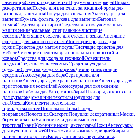
газетницы
Свечи, подсвечники
Предметы интерьера
Ширмы
декоративные
Посуда для выпечки, запекания
Формы для
выпечки, запекания
Посуда для запекания
Аксессуары для
выпечки
Бумага, фольга, рукава для выпечки
Бытовая
химия
Средства для стирки
Средства для посудомоечных
машин
Универсальные, специальные чистящие
средства
Чистящие средства для стекол и зеркал
Чистящие
средства для ванной и туалета
Чистящие средства для
кухни
Средства для мытья посуды
Чистящие средства для
мебели
Чистящие средства для напольных покрытий и
ковров
Средства для ухода за техникой
Освежители
воздуха
Средства от насекомых
Средства ухода за
одеждой
Средства ухода за обувью
Дезинфицирующие
средства
Аксессуары для бара
Сервировка для
напитков
Аксессуары для хранения напитков
Аксессуары для
приготовления коктейлей
Аксессуары для охлаждения
напитков
Наборы для бара, мини-бары
Штопоры, открывалки
для бутылок
Домашний текстиль
Подушки для
сна
Одеяла
Комплекты постельных
принадлежностей
Постельное белье
Пледы,
покрывала
Полотенца
Скатерти
Подушки декоративные
Маски,
беруши для сна
Наполнители для домашнего
текстиля
Ткани
Кухонные ножи, аксессуары
Ножи
Аксессуары
для кухонных ножей
Ножеточки и комплектующие
Ковры и
напольные покрытия
Ковры, циновки, шкуры
Ковры,