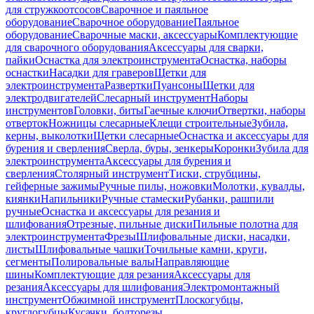
для стружкоотсосов
Сварочное и паяльное
оборудование
Сварочное оборудование
Паяльное
оборудование
Сварочные маски, аксессуары
Комплектующие
для сварочного оборудования
Аксессуары для сварки,
пайки
Оснастка для электроинструмента
Оснастка, наборы
оснастки
Насадки для граверов
Щетки для
электроинструмента
Развертки
Пуансоны
Щетки для
электродвигателей
Слесарный инструмент
Наборы
инструментов
Головки, биты
Гаечные ключи
Отвертки, наборы
отверток
Ножницы слесарные
Клещи строительные
Зубила,
керны, выколотки
Щетки слесарные
Оснастка и аксессуары для
бурения и сверления
Сверла, буры, зенкеры
Коронки
Зубила для
электроинструмента
Аксессуары для бурения и
сверления
Столярный инструмент
Тиски, струбцины,
гейферные зажимы
Ручные пилы, ножовки
Молотки, кувалды,
киянки
Напильники
Ручные стамески
Рубанки, рашпили
ручные
Оснастка и аксессуары для резания и
шлифования
Отрезные, пильные диски
Пильные полотна для
электроинструмента
Фрезы
Шлифовальные диски, насадки,
листы
Шлифовальные чашки
Точильные камни, круги,
сегменты
Полировальные валы
Направляющие
шины
Комплектующие для резания
Аксессуары для
резания
Аксессуары для шлифования
Электромонтажный
инструмент
Обжимной инструмент
Плоскогубцы,
круглогубцы
Кусачки, болторезы,