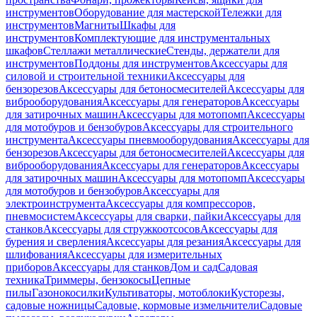
инструментов
Оборудование для мастерской
Тележки для
инструментов
Магниты
Шкафы для
инструментов
Комплектующие для инструментальных
шкафов
Стеллажи металлические
Стенды, держатели для
инструментов
Поддоны для инструментов
Аксессуары для
силовой и строительной техники
Аксессуары для
бензорезов
Аксессуары для бетоносмесителей
Аксессуары для
виброоборудования
Аксессуары для генераторов
Аксессуары
для затирочных машин
Аксессуары для мотопомп
Аксессуары
для мотобуров и бензобуров
Аксессуары для строительного
инструмента
Аксессуары пневмооборудования
Аксессуары для
бензорезов
Аксессуары для бетоносмесителей
Аксессуары для
виброоборудования
Аксессуары для генераторов
Аксессуары
для затирочных машин
Аксессуары для мотопомп
Аксессуары
для мотобуров и бензобуров
Аксессуары для
электроинструмента
Аксессуары для компрессоров,
пневмосистем
Аксессуары для сварки, пайки
Аксессуары для
станков
Аксессуары для стружкоотсосов
Аксессуары для
бурения и сверления
Аксессуары для резания
Аксессуары для
шлифования
Аксессуары для измерительных
приборов
Аксессуары для станков
Дом и сад
Садовая
техника
Триммеры, бензокосы
Цепные
пилы
Газонокосилки
Культиваторы, мотоблоки
Кусторезы,
садовые ножницы
Садовые, кормовые измельчители
Садовые