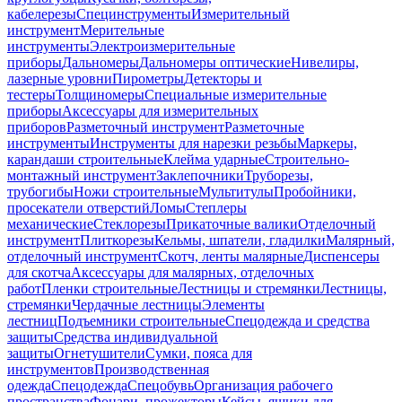
кабелерезы
Специнструменты
Измерительный
инструмент
Мерительные
инструменты
Электроизмерительные
приборы
Дальномеры
Дальномеры оптические
Нивелиры,
лазерные уровни
Пирометры
Детекторы и
тестеры
Толщиномеры
Специальные измерительные
приборы
Аксессуары для измерительных
приборов
Разметочный инструмент
Разметочные
инструменты
Инструменты для нарезки резьбы
Маркеры,
карандаши строительные
Клейма ударные
Строительно-
монтажный инструмент
Заклепочники
Труборезы,
трубогибы
Ножи строительные
Мультитулы
Пробойники,
просекатели отверстий
Ломы
Степлеры
механические
Стеклорезы
Прикаточные валики
Отделочный
инструмент
Плиткорезы
Кельмы, шпатели, гладилки
Малярный,
отделочный инструмент
Скотч, ленты малярные
Диспенсеры
для скотча
Аксессуары для малярных, отделочных
работ
Пленки строительные
Лестницы и стремянки
Лестницы,
стремянки
Чердачные лестницы
Элементы
лестниц
Подъемники строительные
Спецодежда и средства
защиты
Средства индивидуальной
защиты
Огнетушители
Сумки, пояса для
инструментов
Производственная
одежда
Спецодежда
Спецобувь
Организация рабочего
пространства
Фонари, прожекторы
Кейсы, ящики для