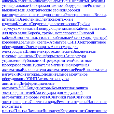
анкеры
Карабины
Фиксаторы арматуры
Шплинты
Пружины
универсальные
Электромонтажное оборудование
Розетки и
выключатели
Электрические звонки
Коробки
распределительные и подрозетники
Электропатроны
Вилки,
штепсели
Заземление
Электромонтажные
изделия
Клеммы
Средства диэлектрические
Трубки
термоусаживаемые
Изолирующие зажимы
Кабель и системы
для прокладки
Короба, трубы, металлорукав
Силовой
кабель
Наконечники, гильзы кабельные
Аксессуары для труб,
коробов
Кабельный крепеж
Арматура СИП
Электрощитовое
оборудование
Электрощиты
Аксессуары для
электрощита
Шины электротехнические
Выключатели
путевые, концевые
Трансформаторы
Аппаратура
управления
Рубильники
Предохранители
Частотные
преобразователи
Пускатели магнитные
Модульная
автоматика
Выключатели автоматические
Реле
Выключатели
нагрузки
Контакторы
Дополнительное модульное
оборудование
УЗИП
Автоматика пуска
двигателя
Дифференциальные
автоматы
УЗО
Конденсаторы
Комплексная защита
электродвигателей
Аксессуары для модульной
автоматики
Приборы учета
Счетчики газа
Счетчики
электроэнергии
Счетчики воды
Ремонт и отделка
Напольные
покрытия и
плитка
Плитка
Ламинат
Линолеум
Керамогранит
Спортивные