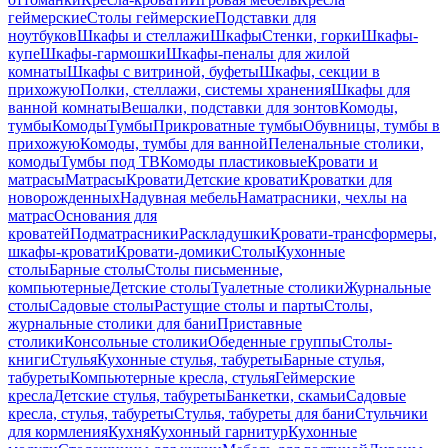
геймерские
Столы геймерские
Подставки для
ноутбуков
Шкафы и стеллажи
Шкафы
Стенки, горки
Шкафы-
купе
Шкафы-гармошки
Шкафы-пеналы для жилой
комнаты
Шкафы с витриной, буфеты
Шкафы, секции в
прихожую
Полки, стеллажи, системы хранения
Шкафы для
ванной комнаты
Вешалки, подставки для зонтов
Комоды,
тумбы
Комоды
Тумбы
Прикроватные тумбы
Обувницы, тумбы в
прихожую
Комоды, тумбы для ванной
Пеленальные столики,
комоды
Тумбы под ТВ
Комоды пластиковые
Кровати и
матрасы
Матрасы
Кровати
Детские кровати
Кроватки для
новорожденных
Надувная мебель
Наматрасники, чехлы на
матрас
Основания для
кроватей
Подматрасники
Раскладушки
Кровати-трансформеры,
шкафы-кровати
Кровати-домики
Столы
Кухонные
столы
Барные столы
Столы письменные,
компьютерные
Детские столы
Туалетные столики
Журнальные
столы
Садовые столы
Растущие столы и парты
Столы,
журнальные столики для бани
Приставные
столики
Консольные столики
Обеденные группы
Столы-
книги
Стулья
Кухонные стулья, табуреты
Барные стулья,
табуреты
Компьютерные кресла, стулья
Геймерские
кресла
Детские стулья, табуреты
Банкетки, скамьи
Садовые
кресла, стулья, табуреты
Стулья, табуреты для бани
Стульчики
для кормления
Кухня
Кухонный гарнитур
Кухонные