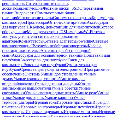
репликаторы
Интерактивные панели,
доски
Комплектующие
Жесткие диски, SSD
Оперативная
память
Видеокарты
Компьютерные блоки
питания
Материнские платы
Системы охлаждения
Корпуса для
компьютеров
Процессоры
Оптические приводы
Аксессуары
для корпусов ПК
Боксы, док-станции для накопителей
Сетевое
оборудование
Маршрутизаторы, DSL-модемы
Wi-Fi точки
доступа, усилители сигнала
Беспроводные
адаптеры
Коммутаторы
Сетевые адаптеры
Powerline
Сетевые
комплектующие
IP-телефония
Медиаконвертеры
Кабели,
переходники сетевые
Антенны для беспроводной
связи
Аксессуары для компьютерной техники
Подставки для
ноутбуков
Аксессуары для ноутбуков
Очки для
компьютера
Рюкзаки для ноутбуков
Сумки, чехлы для
ноутбуков
Средства для ухода за электроникой
Программное
обеспечение
Система Умный дом
Управление умным
домом
Умные колонки, станции
Умные камеры
видеонаблюдения
Умные датчики для дома
Умные
лампы
Умные выключатели
Умные розетки
Умные
светильники
Умные светодиодные ленты
Умные реле
Умные
замки
Умные домофоны
Умные карнизы
Умные
терморегуляторы
Игровая зона
Игровые приставки
Игры для
приставок
Игровые контроллеры
Игровые ноутбуки
Игровые
компьютеры
Игровые видеокарты
Игровые мониторы
Игровые
телевизоры
Игровые мыши
Игровые клавиатуры
Игровые