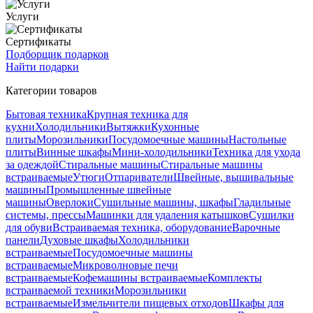
Услуги
Сертификаты
Подборщик подарков
Найти подарки
Категории товаров
Бытовая техника
Крупная техника для
кухни
Холодильники
Вытяжки
Кухонные
плиты
Морозильники
Посудомоечные машины
Настольные
плиты
Винные шкафы
Мини-холодильники
Техника для ухода
за одеждой
Стиральные машины
Стиральные машины
встраиваемые
Утюги
Отпариватели
Швейные, вышивальные
машины
Промышленные швейные
машины
Оверлоки
Сушильные машины, шкафы
Гладильные
системы, прессы
Машинки для удаления катышков
Сушилки
для обуви
Встраиваемая техника, оборудование
Варочные
панели
Духовые шкафы
Холодильники
встраиваемые
Посудомоечные машины
встраиваемые
Микроволновые печи
встраиваемые
Кофемашины встраиваемые
Комплекты
встраиваемой техники
Морозильники
встраиваемые
Измельчители пищевых отходов
Шкафы для