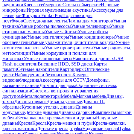
наушники
Кресла геймерские
Столы геймерские
Игровые
микрофоны
Игровая мультимедиа акустика
Аксессуары для
геймеров
Фигурки Funko Pop
Подставки для
ноутбуков
Светодиодные ленты
Лампы для мониторов
Умная
техника
Умные роботы-пылесосы
Умные телевизоры
Умные
стиральные машины
Умные чайники
Умные роботы
кулинарные
Умные вентиляторы
Умные кондиционеры
Умные
обогреватели
Умные увлажнители, очистители воздуха
Умные
отопительные котлы
Умные проветриватели
Умные радиочасы,
метеостанции
Умные кормушки и поилки для
животных
Умные напольные весы
Накопители данных
USB
Flash накопители
Внешние HDD, SSD диски
Карты
памяти
Сетевые накопители
Картридеры
Оптические
диски
Наблюдение и безопасность
Камеры
видеонаблюдения
Аксессуары для CCTV
Домофоны,
вызывные панели
Датчики для дома
Охранные системы,
сигнализации
Системы контроля и управления
доступом
Металлодетекторы
Мебель
Мягкая мебель
Диваны,
тахты
Диваны прямые
Диваны угловые
Диваны П-
образные
Кухонные уголки, диваны
Диваны
модульные
Детские диваны
Диваны садовые
Комплекты мягкой
мебели
Бескаркасные кресла-мешки и диваны
Надувные
диваны
Кресла
Кресла
Кресла-мешки и пуфы
Кресла-качалки,
кресла-маятники
Детские кресла, пуфы
Надувные кресла
Пуфы,
оттоманки
Кресла-кровати
Игровая мебель
Кресла