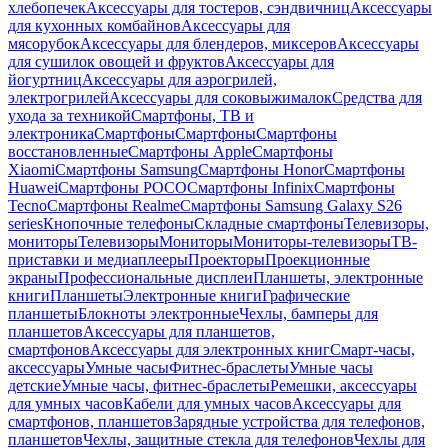
хлебопечек
Аксессуары для тостеров, сэндвичниц
Аксессуары
для кухонных комбайнов
Аксессуары для
мясорубок
Аксессуары для блендеров, миксеров
Аксессуары
для сушилок овощей и фруктов
Аксессуары для
йогуртниц
Аксессуары для аэрогрилей,
электрогрилей
Аксессуары для соковыжималок
Средства для
ухода за техникой
Смартфоны, ТВ и
электроника
Смартфоны
Смартфоны
Смартфоны
восстановленные
Смартфоны Apple
Смартфоны
Xiaomi
Смартфоны Samsung
Смартфоны Honor
Смартфоны
Huawei
Смартфоны POCO
Смартфоны Infinix
Смартфоны
Tecno
Смартфоны Realme
Смартфоны Samsung Galaxy S26
series
Кнопочные телефоны
Складные смартфоны
Телевизоры,
мониторы
Телевизоры
Мониторы
Мониторы-телевизоры
ТВ-
приставки и медиаплееры
Проекторы
Проекционные
экраны
Профессиональные дисплеи
Планшеты, электронные
книги
Планшеты
Электронные книги
Графические
планшеты
Блокноты электронные
Чехлы, бамперы для
планшетов
Аксессуары для планшетов,
смартфонов
Аксессуары для электронных книг
Смарт-часы,
аксессуары
Умные часы
Фитнес-браслеты
Умные часы
детские
Умные часы, фитнес-браслеты
Ремешки, аксессуары
для умных часов
Кабели для умных часов
Аксессуары для
смартфонов, планшетов
Зарядные устройства для телефонов,
планшетов
Чехлы, защитные стекла для телефонов
Чехлы для