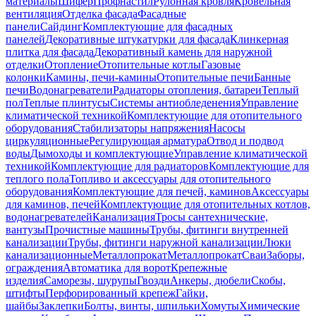
материалы
Шифер
Профнастил
Рулонная кровля
Кровельная
вентиляция
Отделка фасада
Фасадные
панели
Сайдинг
Комплектующие для фасадных
панелей
Декоративные штукатурки для фасада
Клинкерная
плитка для фасада
Декоративный камень для наружной
отделки
Отопление
Отопительные котлы
Газовые
колонки
Камины, печи-камины
Отопительные печи
Банные
печи
Водонагреватели
Радиаторы отопления, батареи
Теплый
пол
Теплые плинтусы
Системы антиобледенения
Управление
климатической техникой
Комплектующие для отопительного
оборудования
Стабилизаторы напряжения
Насосы
циркуляционные
Регулирующая арматура
Отвод и подвод
воды
Дымоходы и комплектующие
Управление климатической
техникой
Комплектующие для радиаторов
Комплектующие для
теплого пола
Топливо и аксессуары для отопительного
оборудования
Комплектующие для печей, каминов
Аксессуары
для каминов, печей
Комплектующие для отопительных котлов,
водонагревателей
Канализация
Тросы сантехнические,
вантузы
Прочистные машины
Трубы, фитинги внутренней
канализации
Трубы, фитинги наружной канализации
Люки
канализационные
Металлопрокат
Металлопрокат
Сваи
Заборы,
ограждения
Автоматика для ворот
Крепежные
изделия
Саморезы, шурупы
Гвозди
Анкеры, дюбели
Скобы,
штифты
Перфорированный крепеж
Гайки,
шайбы
Заклепки
Болты, винты, шпильки
Хомуты
Химические