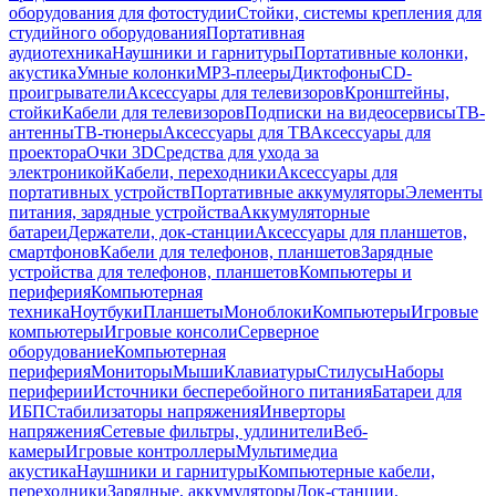
оборудования для фотостудии
Стойки, системы крепления для
студийного оборудования
Портативная
аудиотехника
Наушники и гарнитуры
Портативные колонки,
акустика
Умные колонки
MP3-плееры
Диктофоны
CD-
проигрыватели
Аксессуары для телевизоров
Кронштейны,
стойки
Кабели для телевизоров
Подписки на видеосервисы
ТВ-
антенны
ТВ-тюнеры
Аксессуары для ТВ
Аксессуары для
проектора
Очки 3D
Средства для ухода за
электроникой
Кабели, переходники
Аксессуары для
портативных устройств
Портативные аккумуляторы
Элементы
питания, зарядные устройства
Аккумуляторные
батареи
Держатели, док-станции
Аксессуары для планшетов,
смартфонов
Кабели для телефонов, планшетов
Зарядные
устройства для телефонов, планшетов
Компьютеры и
периферия
Компьютерная
техника
Ноутбуки
Планшеты
Моноблоки
Компьютеры
Игровые
компьютеры
Игровые консоли
Серверное
оборудование
Компьютерная
периферия
Мониторы
Мыши
Клавиатуры
Стилусы
Наборы
периферии
Источники бесперебойного питания
Батареи для
ИБП
Стабилизаторы напряжения
Инверторы
напряжения
Сетевые фильтры, удлинители
Веб-
камеры
Игровые контроллеры
Мультимедиа
акустика
Наушники и гарнитуры
Компьютерные кабели,
переходники
Зарядные, аккумуляторы
Док-станции,