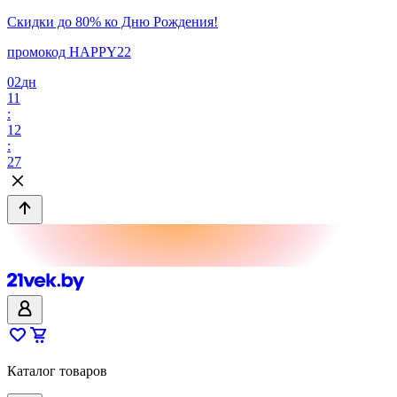
Скидки до 80% ко Дню Рождения!
промокод HAPPY22
02
дн
11
:
12
:
27
Каталог товаров