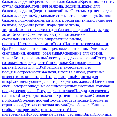
балкона, лоджии
Кресла-мешки для балкона
Кресла подвесные,
стулья садовые
Столы для балкона, лоджии
Шкафы для
балкона, лоджии
Дверцы жалюзийные
Системы хранения для
балкона, лоджии
Журнальные столы, столы-книги
Тумбы для
балкона, лоджии
Кресла-качалки, кресла-маятники
Стулья для
балкона, лоджии
Кресла, пуфы для балкона,
лоджии
Компактные столы для балкона, лоджии
Товары для
дома, бакалея
Освещение
Люстры, потолочные
светильники
Торшеры
Прикроватные лампы,
ночники
Настольные лампы
Споты
Настенные светильники,
бра
Точечные светильники
Трековые светильники
Уличные
светильники, фонари, бра
Лампы
Освещение для картин,
зеркал
Кольцевые лампы
Аксессуары для освещения
Посуда для
готовки
Сковороды, сотейники, воки
Кастрюли, ковши,
казаны
Посуда для СВЧ
Крышки и аксессуары для
посуды
Гастроемкости
Жалюзи, шторы
Жалюзи, рулонные
шторы, римские шторы
Шторы, гардины
Карнизы для
штор
Комплектующие для штор, карнизов, жалюзи
Пленки для
окон
Электроприводные солнцезащитные системы
Столовая
посуда, сервировка
Посуда для напитков
Посуда для горячих
напитков
Посуда для подачи и хранения напитков
Столовые
приборы
Столовая посуда
Посуда для сервировки
Предметы
сервировки
Детская столовая посуда
Декор
Зеркала
Кашпо,
стойки для цветов
Картины, постеры
Часы
интерьерные
Искусственные цветы, растения
Вазы
Ключницы,