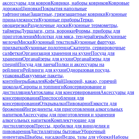
аксессуары для ковров
Коврики, наборы ковриков
Ковровые
дорожки
Циновки
Покрытия напольные
тафтинговые
Защитные, грязезащитные коврики
Кухонные
принадлежности
Кухонные приборы
Терки,
овощерезки
Разделочные доски
Кухонные термометры,
таймеры
Дуршлаги, сита, воронки
Формы, приборы для
приготовления
Молотки для мяса, тендерайзеры
Кухонные
мелочи
Миски
Кухонный текстиль
Кухонные фартуки,
прихватки
Кухонные полотенца
Скатерти, сервировочные
салфетки
Организация хранения на кухне
Посуда для
хранения
Органайзеры для кухни
Органайзеры для
специй
Посуда для ланча
Полки и аксессуары на
рейлинги
Рейлинги для кухни
Одноразовая посуда,
упаковка
Вакуумные пакеты,
контейнеры
Бакалея
Кофе
Чай
Цикорий, какао, горячий
шоколад
Сиропы и топпинги
Консервирование и
дистилляция
Автоклавы для консервирования
Аксессуары для
консервирования
Приспособления для
консервирования
Открывалки
Пивоварни
Емкости для
брожения
Ингредиенты для приготовления алкогольных
напитков
Аксессуары для приготовления и хранения
алкогольных напитков
Комплектующие для
дистилляторов
Прессы, дробилки для виноделия и
пивоварения
Дистилляторы бытовые
Уборочный
инвентарь
Швабры, насадки
Ведра, тазы для уборки
Наборы