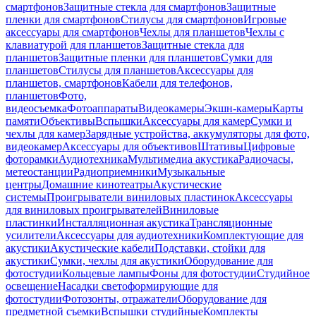
смартфонов
Защитные стекла для смартфонов
Защитные
пленки для смартфонов
Стилусы для смартфонов
Игровые
аксессуары для смартфонов
Чехлы для планшетов
Чехлы с
клавиатурой для планшетов
Защитные стекла для
планшетов
Защитные пленки для планшетов
Сумки для
планшетов
Стилусы для планшетов
Аксессуары для
планшетов, смартфонов
Кабели для телефонов,
планшетов
Фото,
видеосъемка
Фотоаппараты
Видеокамеры
Экшн-камеры
Карты
памяти
Объективы
Вспышки
Аксессуары для камер
Сумки и
чехлы для камер
Зарядные устройства, аккумуляторы для фото,
видеокамер
Аксессуары для объективов
Штативы
Цифровые
фоторамки
Аудиотехника
Мультимедиа акустика
Радиочасы,
метеостанции
Радиоприемники
Музыкальные
центры
Домашние кинотеатры
Акустические
системы
Проигрыватели виниловых пластинок
Аксессуары
для виниловых проигрывателей
Виниловые
пластинки
Инсталляционная акустика
Трансляционные
усилители
Аксессуары для аудиотехники
Комплектующие для
акустики
Акустические кабели
Подставки, стойки для
акустики
Сумки, чехлы для акустики
Оборудование для
фотостудии
Кольцевые лампы
Фоны для фотостудии
Студийное
освещение
Насадки светоформирующие для
фотостудии
Фотозонты, отражатели
Оборудование для
предметной съемки
Вспышки студийные
Комплекты