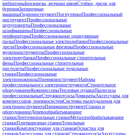
вибраторы
Бензорезы, резчики швов
Стойки, дрели для
бурения
Затирочные
машины
Гидроинструмент
Погрузчики
Профессиональный
инструмент
Профессиональные
шуруповерты
Профессиональные
шлифмашины
Профессиональные
перфораторы
Профессиональные циркулярные
пилы
Профессиональные электролобзики
Профессиональные
дрели
Профессиональные фрезеры
Профессиональные
мультиинструменты
Профессиональные
электрорубанки
Профессиональные строительные
фены
Профессиональные строительные
пистолеты
Профессиональные точильные
станки
Профессиональные
электроножницы
Пневмоинструмент
Наборы
профессионального электроинструмента
Строительное
оборудование
Компрессоры
Тепловые пушки
Пылесосы
профессиональные
Стружкоотсосы
Домкраты
Аксессуары для
компрессоров, пневмосистем
Системы пылеудаления для
электроинструмента
Пневмоинструмент
Станки и
оборудование
Деревообрабатывающие
станки
Ленточнопильные станки
Металлообрабатывающие
станки
Плиткорезные станки
Точильные
станки
Комплектующие для станков
Оснастка для
станков
Аксессуары для станков
Стружкоотсосы
Аксессуары