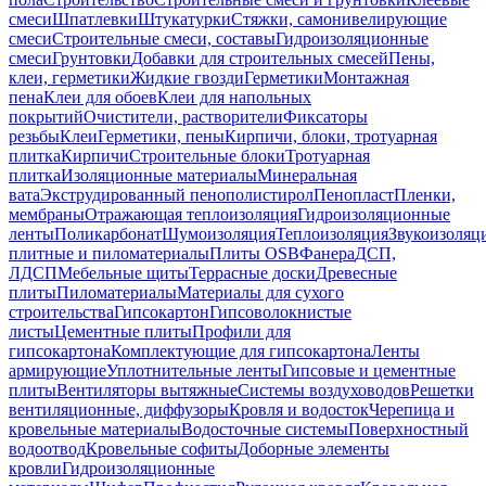
смеси
Шпатлевки
Штукатурки
Стяжки, самонивелирующие
смеси
Строительные смеси, составы
Гидроизоляционные
смеси
Грунтовки
Добавки для строительных смесей
Пены,
клеи, герметики
Жидкие гвозди
Герметики
Монтажная
пена
Клеи для обоев
Клеи для напольных
покрытий
Очистители, растворители
Фиксаторы
резьбы
Клеи
Герметики, пены
Кирпичи, блоки, тротуарная
плитка
Кирпичи
Строительные блоки
Тротуарная
плитка
Изоляционные материалы
Минеральная
вата
Экструдированный пенополистирол
Пенопласт
Пленки,
мембраны
Отражающая теплоизоляция
Гидроизоляционные
ленты
Поликарбонат
Шумоизоляция
Теплоизоляция
Звукоизоляц
плитные и пиломатериалы
Плиты OSB
Фанера
ДСП,
ЛДСП
Мебельные щиты
Террасные доски
Древесные
плиты
Пиломатериалы
Материалы для сухого
строительства
Гипсокартон
Гипсоволокнистые
листы
Цементные плиты
Профили для
гипсокартона
Комплектующие для гипсокартона
Ленты
армирующие
Уплотнительные ленты
Гипсовые и цементные
плиты
Вентиляторы вытяжные
Системы воздуховодов
Решетки
вентиляционные, диффузоры
Кровля и водосток
Черепица и
кровельные материалы
Водосточные системы
Поверхностный
водоотвод
Кровельные софиты
Доборные элементы
кровли
Гидроизоляционные