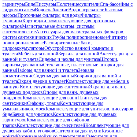
гарнитуры
Биде
Писсуары
Полотенцесушители
Спа-бассейны с
гидромассажем
Водоснабжение
Водонагреватели
Бытовые
насосы
Проточные фильтры для воды
Фильтры-
кувшины
Картриджи, комплектующие для проточных
фильтров
Магистральные фильтры, системы
сантехнические
Аксессуары для магистральных фильтров,
систем сантехнических
Трубы полипропиленовые
Фитинги
полипропиленовые
Расширительные баки,
гидроаккумуляторы
Обустройство ванной комнаты и
туалета
Мебель для ванной
Зеркала для ванной
Аксессуары для
ванной и туалета
Сиденья и чехлы для унитаза
Шторки,
карнизы для ванны
Стеклянные, пластиковые шторки для
ванны
Наборы для ванной и туалета
Зеркала
косметические
Сиденья для ванны
Коврики для ванной и
туалета
Экран-дверки в туалет
Комплектующие для мебели в
ванную
Комплектующие для сантехники
Экраны для ванн,
душевых поддонов
Опоры для ванн, душевых
поддонов
Комплектующие для ванн
Плинтусы для
сантехники
Сифоны, трапы
Комплектующие для
умывальников, моек
Комплектующие для унитазов, писсуаров,
биде
Бачки для унитазов
Комплектующие для душевых
гарнитуров
Комплектующие для сифонов,
трапов
Комплектующие для смесителей
Комплектующие для
душевых кабин, уголков
Сантехника для кухни
Кухонные
мойки
Кухонные мойки со смесителями
Смесители для