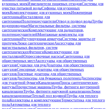
кухонных моек
Измельчители пищевых отходов
Системы для
очистки питьевой воды
Сифоны для кухонных
моек
Комплектующие для кухонных моек
Инженерная
сантехника
Инсталляции для
сантехники
Полотенцесушители
Отвод и подвод воды
Трубы
водопроводные
Магистральные фильтры, системы
сантехнические
Комплектующие для радиаторов,
полотенцесушителей
Монтажные комплекты для
сантехники
Регулирующая арматура
Системы защиты от
протечек
Люки сантехнические
Аксессуары для
магистральных фильтров, систем
сантехнических
Фитинги
Комплектующие для
инсталляций
Опрессовочные насосы
Сантехника для
общественных мест
Аксессуары для общественных
санузлов
Сушилки для рук
Дозаторы для общественных
санузлов
Сенсорные дозаторы для общественных
санузлов
Локтевые дозаторы для общественных
санузлов
Диспенсеры для бумажных полотенец
Диспенсеры
для туалетной бумаги
Канализация
Тросы сантехнические,
вантузы
Прочистные машины
Трубы, фитинги внутренней
канализации
Трубы, фитинги наружной канализации
Люки
канализационные
Теплый пол водяной
Трубы для теплого
пола
Коллекторы и комплектующие
Термостатика для теплого
пола
Автоматика для теплого
пола
Строительство
Строительные смеси и грунтовки
Клеевые