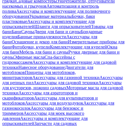
грядки
Садовые компостеры
Уничтожители, отпугиватели
насекомых и грызунов
Автоматизация и контроль
полива
Аксессуары и комплектующие для поливочного
оборудования
Укрывные материалы
Бочки, баки
пластиковые
Аксессуары и комплектующие для
опрыскивателей
Шланги для опрыскивателей
Товары для
бани
Бани
Сауны
Двери для бани и сауны
Бондарные
изделия
Банные принадлежности
Аксессуары для
бани
Оснащение и декор для бани
Измерительные приборы для
бани
Фитобочки, купели
Комплектующие для купелей
Окна
для бани
Мебель для бани и сауны
Ручки дверные для бани и
сауны
Эфирные масла
Спа-бассейны с
гидромассажем
Аксессуары и комплектующие для садовой
техники
Навесное оборудование
Двигатели для
мотоблоков
Прицепы для мотоблоков,
минитракторов
Аксессуары для газонной техники
Аксессуары
для цепных пил
Аксессуары для садовой техники
Аксессуары
для кусторезов, ножниц садовых
Моторные масла для садовой
техники
Аксессуары для аэратоторов и
скарификаторов
Аксессуары для культиваторов и
мотоблоков
Аксессуары для воздуходувок
Аксессуары для
газонокосилок
Аксессуары для бензокос и
триммеров
Аксессуары для моек высокого
давления
Аксессуары и комплектующие для
опрыскивателей
Запчасти для садовых