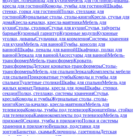
модули
Столешницы для кухни
Мебель для гостиной
Диваны,
кресла для гостиной
Комоды, тумбы для гостиной
Шкафы,
стенки, горки для гостиной
Полки, стеллажи для
гостиной
Журнальные столы, столы-книги
Кресла, стулья для
дома
Кресла-качалки, кресла-маятники
Мебель для
кухни
Столы, столики
Стулья для кухни
Стулья, табуреты
барные
Кухонный гарнитур
Кухонные модули
Кухонные
уголки, диваны
Стульчики для кормления
Системы хранения
для кухни
Мебель для ванной
Тумбы, консоли для
ванной
Шкафы, пеналы для ванной
Шкафчики, полки для
ванной
Зеркала для ванной
Аксессуары для ванной
Мебель-
трансформер
Мебель-трансформер
Кровати-
трансформеры
Детские кроватки-трансформеры
Столы-
трансформеры
Мебель для спальни
Зеркала
Комплекты мебели
для спальни
Прикроватные тумбы
Комоды и тумбы для
спальни
Туалетные столики
Шкафы для спальни
Мебель для
жилых комнат
Диваны, кресла для дома
Шкафы, стенки,
секции
Полки, стеллажи, системы хранения
Стулья,
кресла
Комоды и тумбы
Журнальные столы, столы-
книги
Кресла-качалки, кресла-маятники
Мебель для
телевизора
Комоды, тумбы под телевизор
Кронштейны, стойки
для телевизора
Каминокомплекты под телевизор
Мебель для
прихожей
Секции, тумбы в прихожую
Полки и системы
хранения в прихожую
Вешалки, подставки для
зонтов
Банкетки, скамьи
Ключницы, газетницы
Детская