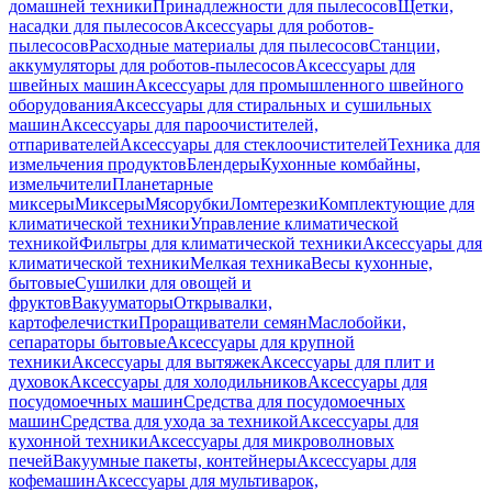
домашней техники
Принадлежности для пылесосов
Щетки,
насадки для пылесосов
Аксессуары для роботов-
пылесосов
Расходные материалы для пылесосов
Станции,
аккумуляторы для роботов-пылесосов
Аксессуары для
швейных машин
Аксессуары для промышленного швейного
оборудования
Аксессуары для стиральных и сушильных
машин
Аксессуары для пароочистителей,
отпаривателей
Аксессуары для стеклоочистителей
Техника для
измельчения продуктов
Блендеры
Кухонные комбайны,
измельчители
Планетарные
миксеры
Миксеры
Мясорубки
Ломтерезки
Комплектующие для
климатической техники
Управление климатической
техникой
Фильтры для климатической техники
Аксессуары для
климатической техники
Мелкая техника
Весы кухонные,
бытовые
Сушилки для овощей и
фруктов
Вакууматоры
Открывалки,
картофелечистки
Проращиватели семян
Маслобойки,
сепараторы бытовые
Аксессуары для крупной
техники
Аксессуары для вытяжек
Аксессуары для плит и
духовок
Аксессуары для холодильников
Аксессуары для
посудомоечных машин
Средства для посудомоечных
машин
Средства для ухода за техникой
Аксессуары для
кухонной техники
Аксессуары для микроволновых
печей
Вакуумные пакеты, контейнеры
Аксессуары для
кофемашин
Аксессуары для мультиварок,