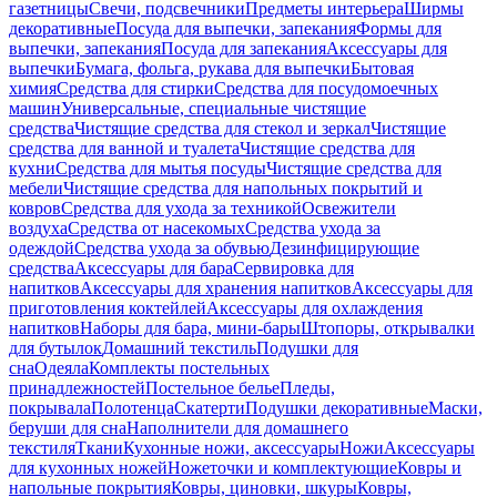
газетницы
Свечи, подсвечники
Предметы интерьера
Ширмы
декоративные
Посуда для выпечки, запекания
Формы для
выпечки, запекания
Посуда для запекания
Аксессуары для
выпечки
Бумага, фольга, рукава для выпечки
Бытовая
химия
Средства для стирки
Средства для посудомоечных
машин
Универсальные, специальные чистящие
средства
Чистящие средства для стекол и зеркал
Чистящие
средства для ванной и туалета
Чистящие средства для
кухни
Средства для мытья посуды
Чистящие средства для
мебели
Чистящие средства для напольных покрытий и
ковров
Средства для ухода за техникой
Освежители
воздуха
Средства от насекомых
Средства ухода за
одеждой
Средства ухода за обувью
Дезинфицирующие
средства
Аксессуары для бара
Сервировка для
напитков
Аксессуары для хранения напитков
Аксессуары для
приготовления коктейлей
Аксессуары для охлаждения
напитков
Наборы для бара, мини-бары
Штопоры, открывалки
для бутылок
Домашний текстиль
Подушки для
сна
Одеяла
Комплекты постельных
принадлежностей
Постельное белье
Пледы,
покрывала
Полотенца
Скатерти
Подушки декоративные
Маски,
беруши для сна
Наполнители для домашнего
текстиля
Ткани
Кухонные ножи, аксессуары
Ножи
Аксессуары
для кухонных ножей
Ножеточки и комплектующие
Ковры и
напольные покрытия
Ковры, циновки, шкуры
Ковры,