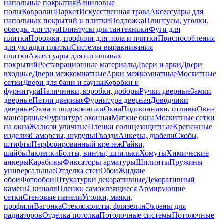
напольные покрытия
Виниловые
полы
Ковролин
Паркет
Искусственная трава
Аксессуары для
напольных покрытий и плитки
Подложка
Плинтусы, уголки,
обводы для труб
Плинтусы для сантехники
Фуги для
плитки
Порожки, профили для пола и плитки
Приспособления
для укладки плитки
Системы выравнивания
плитки
Аксессуары для напольных
покрытий
Реставрационные материалы
Двери и арки
Двери
входные
Двери межкомнатные
Арки межкомнатные
Москитные
сетки
Двери для бани и сауны
Коробки и
фурнитура
Наличники, коробки, доборы
Ручки дверные
Замки
дверные
Петли дверные
Фурнитура дверная
Доводчики
дверные
Окна и подоконники
Окна
Подоконники, отливы
Окна
мансардные
Фурнитура оконная
Мягкие окна
Москитные сетки
на окна
Жалюзи уличные
Пленки солнцезащитные
Крепежные
изделия
Саморезы, шурупы
Гвозди
Анкеры, дюбели
Скобы,
штифты
Перфорированный крепеж
Гайки,
шайбы
Заклепки
Болты, винты, шпильки
Хомуты
Химические
анкеры
Карабины
Фиксаторы арматуры
Шплинты
Пружины
универсальные
Отделка стен
Обои
Жидкие
обои
Фотообои
Штукатурки декоративные
Декоративный
камень
Скинали
Пленки самоклеящиеся
Армирующие
сетки
Стеновые панели
Уголки, маяки,
профили
Вагонка
Стеклохолсты, флизелин
Экраны для
радиаторов
Отделка потолка
Потолочные системы
Потолочные