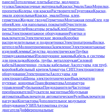
панели
Потолочные плиты
Багеты, молдинги,
уголки
Лакокрасочные материалы
Краски
Эмали
Лаки
Морилки,
пропитки
Колеры для краски
Растворители
Грунтовки
Краски,
эмали аэрозольные
Краски, эмали
Пены, клеи,
герметики
Жидкие гвозди
Герметики
Монтажная пена
Клеи для
обоев
Клеи для напольных покрытий
Очистители,
растворители
Фиксаторы резьбы
Клеи
Герметики,
пены
Электромонтажное оборудование
Розетки и
выключатели
Электрические звонки
Коробки
распределительные и подрозетники
Электропатроны
Вилки,
штепсели
Молниеприемники
Заземление
Электромонтажные
изделия
Клеммы
Средства диэлектрические
Трубки
термоусаживаемые
Изолирующие зажимы
Кабель и системы
для прокладки
Короба, трубы, металлорукав
Силовой
кабель
Наконечники, гильзы кабельные
Аксессуары для труб,
коробов
Кабельный крепеж
Арматура СИП
Электрощитовое
оборудование
Электрощиты
Аксессуары для
электрощита
Шины электротехнические
Выключатели
путевые, концевые
Трансформаторы
Аппаратура
управления
Рубильники
Предохранители
Частотные
преобразователи
Пускатели магнитные
Модульная
автоматика
Выключатели автоматические
Реле
Выключатели
нагрузки
Контакторы
Дополнительное модульное
оборудование
УЗИП
Автоматика пуска
двигателя
Дифференциальные