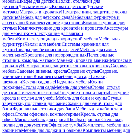
мебель
Шкафы для детской
Полки, стеллажи для
детской
Детские комоды
Кровати детские
Детские
матрасы
Матрасы в кроватку
Наматрасники, защитные чехлы
детские
Мебель для детского сада
Мебельная фурнитура и
аксессуары
Комплектующие для столов
Комплектующие для
стульев
Комплектующие для кроватей и кроваток
Аксессуары
для мебели
Комплектующие для мягкой
мебели
Комплектующие для корпусной мебели
Мебельная
фурнитура
Чехлы для мебели
Системы хранения для
кухни
Товары для безопасности детей
Мебель для самых
маленьких
Кроватки для новорожденных
Пеленальные
столики, комоды, матрасы
Манежи, кровати-манежи
Матрасы в
кроватку
Наматрасники, защитные чехлы в кроватку
Садовая
мебель
Садовые диваны, кресла
Садовые стулья
Садовые,
уличные столы
Комплекты мебели для сада
Гамаки,
шезлонги
Качели садовые
Надувная мебель
Кухни
походные
Столы для сада
Мебель для учебы
Столы, стулья
детские
Письменные столы
Растущие столы и парты
Растущие
кресла и стулья для учебы
Мебель для бани и сауны
Стулья,
табуретки, подставки для бани
Скамьи для бани
Столы для
бани
Журнальные столики для бани
Мебель для кабинета и
офиса
Столы офисные, компьютерные
Кресла, стулья для
офиса
Мягкая мебель для офиса
Шкафы офисные
Стеллажи,
полки для документов
Офисные тумбы
Комплекты мебели для
кабинета
Мебель для лоджии и балкона
Комплекты мебели для