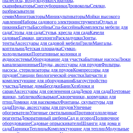
пылесосы, воздуходувки
Аэраторы,
скарификаторы
Снегоуборщики
Дровоколы
Сеялки,
разбрасыватели
семян
Минитракторы
Миникультиваторы
Мойки высокого
давления
Наборы садового электроинструмента
Отдых и
пикник
Батуты
Бассейны
Спа-бассейны
Комплекты мебели для
сада
Столы для сада
Стулья, кресла для сада
Качели
садовые
Гамаки, шезлонги
Раскладушки
Зонты,
тенты
Аксессуары для садовой мебели
Грили
Мангалы,
коптильни
Детская площадка
Сумки-
холодильники
Портативные колонки и
аудиосистемы
Оборудование для участка
Бытовые насосы
Люки
канализационные
Пруды, аксессуары для прудов
Фильтры,
насосы, стерилизаторы для прудов
Компрессоры для
прудов
Станции биологической очистки
Запчасти и
комплектующие для оборудования
Благоустройство
участка
Дачные дома
Беседки
Бани
Хозблоки и
сараи
Аксессуары для озеленения сада
Декор для сада
Почтовые
ящики, таблички
Козырьки
Скворечники, кормушки для
птиц
Домики для насекомых
Фонтаны, скульптуры для
сада
Пруды, аксессуары для прудов
Уличные
обогреватели
Уличные светильники
Противогололедные
реагенты
Декоративный щебень
Сад и огород
Поливочное
оборудование
Садовые опрыскиватели
Шланги для дома и
сада
Парники
Теплицы
Комплектующие для теплиц
Модульные