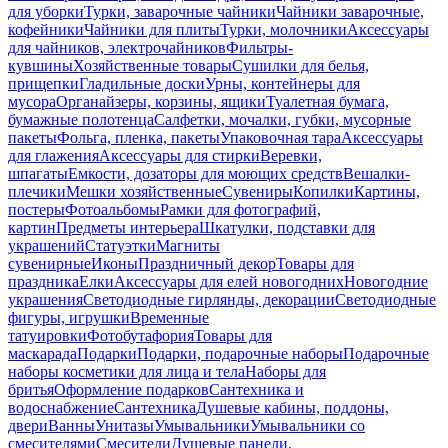
для уборки
Турки, заварочные чайники
Чайники заварочные,
кофейники
Чайники для плиты
Турки, молочники
Аксессуары
для чайников, электрочайников
Фильтры-
кувшины
Хозяйственные товары
Сушилки для белья,
прищепки
Гладильные доски
Урны, контейнеры для
мусора
Органайзеры, корзины, ящики
Туалетная бумага,
бумажные полотенца
Салфетки, мочалки, губки, мусорные
пакеты
Фольга, пленка, пакеты
Упаковочная тара
Аксессуары
для глажения
Аксессуары для стирки
Веревки,
шпагаты
Емкости, дозаторы для моющих средств
Вешалки-
плечики
Мешки хозяйственные
Сувениры
Копилки
Картины,
постеры
Фотоальбомы
Рамки для фотографий,
картин
Предметы интерьера
Шкатулки, подставки для
украшений
Статуэтки
Магниты
сувенирные
Иконы
Праздничный декор
Товары для
праздника
Елки
Аксессуары для елей новогодних
Новогодние
украшения
Светодиодные гирлянды, декорации
Светодиодные
фигуры, игрушки
Временные
татуировки
Фотобутафория
Товары для
маскарада
Подарки
Подарки, подарочные наборы
Подарочные
наборы косметики для лица и тела
Наборы для
бритья
Оформление подарков
Сантехника и
водоснабжение
Сантехника
Душевые кабины, поддоны,
двери
Ванны
Унитазы
Умывальники
Умывальники со
смесителями
Смесители
Душевые панели,