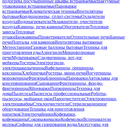
подогрева посуды
Винные шкафы встраиваемые
Вакуумные
упаковщики встраиваемые
Пароварки
встраиваемые
Климатическая техника
Вентиляторы
бытовые
Кондиционеры, сплит-системы
Охладители
воздуха
Водонагреватели
Увлажнители, очистители
воздуха
Камины, печи-камины
Обогреватели
Тепловые
завесы
Тепловые
пушки
Биокамины
Проветриватели
Отопительные печи
Банные
печи
Порталы для каминов
Вентиляторы вытяжные
Метеостанции
Газовые баллоны бытовые
Техника для
приготовления еды
Аэрогрили
Микроволновые
печи
Мультиварки
Сэндвичницы, хот-дог
мейкеры
Тостеры
Электрогрили,
электрошашлычницы
Вафельницы, орешницы,
кексницы
Хлебопечки
Ростеры, мини-печи
Йогуртницы,
мороженицы
Фризеры
Блинницы
Пароварки
Автоклавы для
консервирования
Сыроварни
Фритюрницы, фондю-
фритюрницы
Яйцеварки
Попкорницы
Техника для
дома
Пылесосы
Пылесосы профессиональные
Роботы-
пылесосы, мойщики окон
Пароочистители
Электровеники,
электрошвабры
Стеклоочистители
Стерилизационное
оборудование
Техника для приготовления
напитков
Электрочайники
Кофеварки,
кофемашины
Соковыжималки
Кофемолки
Вспениватели
молока
Сифоны для газирования воды
Аксессуары для