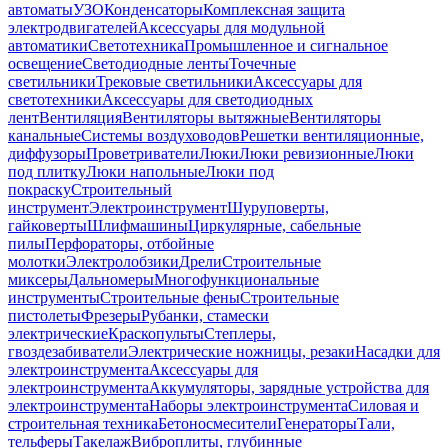
автоматы
УЗО
Конденсаторы
Комплексная защита
электродвигателей
Аксессуары для модульной
автоматики
Светотехника
Промышленное и сигнальное
освещение
Светодиодные ленты
Точечные
светильники
Трековые светильники
Аксессуары для
светотехники
Аксессуары для светодиодных
лент
Вентиляция
Вентиляторы вытяжные
Вентиляторы
канальные
Системы воздуховодов
Решетки вентиляционные,
диффузоры
Проветриватели
Люки
Люки ревизионные
Люки
под плитку
Люки напольные
Люки под
покраску
Строительный
инструмент
Электроинструмент
Шуруповерты,
гайковерты
Шлифмашины
Циркулярные, сабельные
пилы
Перфораторы, отбойные
молотки
Электролобзики
Дрели
Строительные
миксеры
Дальномеры
Многофункциональные
инструменты
Строительные фены
Строительные
пистолеты
Фрезеры
Рубанки, стамески
электрические
Краскопульты
Степлеры,
гвоздезабиватели
Электрические ножницы, резаки
Насадки для
электроинструмента
Аксессуары для
электроинструмента
Аккумуляторы, зарядные устройства для
электроинструмента
Наборы электроинструмента
Силовая и
строительная техника
Бетоносмесители
Генераторы
Тали,
тельферы
Такелаж
Виброплиты, глубинные