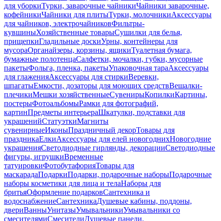
для уборки
Турки, заварочные чайники
Чайники заварочные,
кофейники
Чайники для плиты
Турки, молочники
Аксессуары
для чайников, электрочайников
Фильтры-
кувшины
Хозяйственные товары
Сушилки для белья,
прищепки
Гладильные доски
Урны, контейнеры для
мусора
Органайзеры, корзины, ящики
Туалетная бумага,
бумажные полотенца
Салфетки, мочалки, губки, мусорные
пакеты
Фольга, пленка, пакеты
Упаковочная тара
Аксессуары
для глажения
Аксессуары для стирки
Веревки,
шпагаты
Емкости, дозаторы для моющих средств
Вешалки-
плечики
Мешки хозяйственные
Сувениры
Копилки
Картины,
постеры
Фотоальбомы
Рамки для фотографий,
картин
Предметы интерьера
Шкатулки, подставки для
украшений
Статуэтки
Магниты
сувенирные
Иконы
Праздничный декор
Товары для
праздника
Елки
Аксессуары для елей новогодних
Новогодние
украшения
Светодиодные гирлянды, декорации
Светодиодные
фигуры, игрушки
Временные
татуировки
Фотобутафория
Товары для
маскарада
Подарки
Подарки, подарочные наборы
Подарочные
наборы косметики для лица и тела
Наборы для
бритья
Оформление подарков
Сантехника и
водоснабжение
Сантехника
Душевые кабины, поддоны,
двери
Ванны
Унитазы
Умывальники
Умывальники со
смесителями
Смесители
Душевые панели,