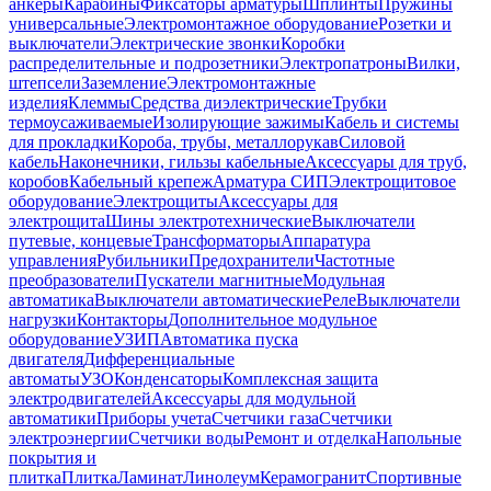
анкеры
Карабины
Фиксаторы арматуры
Шплинты
Пружины
универсальные
Электромонтажное оборудование
Розетки и
выключатели
Электрические звонки
Коробки
распределительные и подрозетники
Электропатроны
Вилки,
штепсели
Заземление
Электромонтажные
изделия
Клеммы
Средства диэлектрические
Трубки
термоусаживаемые
Изолирующие зажимы
Кабель и системы
для прокладки
Короба, трубы, металлорукав
Силовой
кабель
Наконечники, гильзы кабельные
Аксессуары для труб,
коробов
Кабельный крепеж
Арматура СИП
Электрощитовое
оборудование
Электрощиты
Аксессуары для
электрощита
Шины электротехнические
Выключатели
путевые, концевые
Трансформаторы
Аппаратура
управления
Рубильники
Предохранители
Частотные
преобразователи
Пускатели магнитные
Модульная
автоматика
Выключатели автоматические
Реле
Выключатели
нагрузки
Контакторы
Дополнительное модульное
оборудование
УЗИП
Автоматика пуска
двигателя
Дифференциальные
автоматы
УЗО
Конденсаторы
Комплексная защита
электродвигателей
Аксессуары для модульной
автоматики
Приборы учета
Счетчики газа
Счетчики
электроэнергии
Счетчики воды
Ремонт и отделка
Напольные
покрытия и
плитка
Плитка
Ламинат
Линолеум
Керамогранит
Спортивные