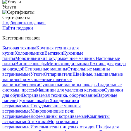
Услуги
Сертификаты
Подборщик подарков
Найти подарки
Категории товаров
Бытовая техника
Крупная техника для
кухни
Холодильники
Вытяжки
Кухонные
плиты
Морозильники
Посудомоечные машины
Настольные
плиты
Винные шкафы
Мини-холодильники
Техника для ухода
за одеждой
Стиральные машины
Стиральные машины
встраиваемые
Утюги
Отпариватели
Швейные, вышивальные
машины
Промышленные швейные
машины
Оверлоки
Сушильные машины, шкафы
Гладильные
системы, прессы
Машинки для удаления катышков
Сушилки
для обуви
Встраиваемая техника, оборудование
Варочные
панели
Духовые шкафы
Холодильники
встраиваемые
Посудомоечные машины
встраиваемые
Микроволновые печи
встраиваемые
Кофемашины встраиваемые
Комплекты
встраиваемой техники
Морозильники
встраиваемые
Измельчители пищевых отходов
Шкафы для