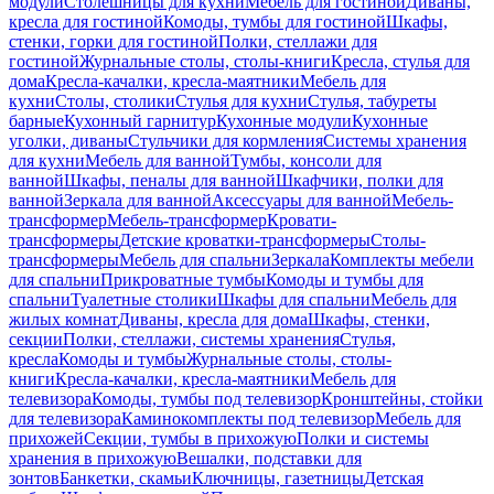
модули
Столешницы для кухни
Мебель для гостиной
Диваны,
кресла для гостиной
Комоды, тумбы для гостиной
Шкафы,
стенки, горки для гостиной
Полки, стеллажи для
гостиной
Журнальные столы, столы-книги
Кресла, стулья для
дома
Кресла-качалки, кресла-маятники
Мебель для
кухни
Столы, столики
Стулья для кухни
Стулья, табуреты
барные
Кухонный гарнитур
Кухонные модули
Кухонные
уголки, диваны
Стульчики для кормления
Системы хранения
для кухни
Мебель для ванной
Тумбы, консоли для
ванной
Шкафы, пеналы для ванной
Шкафчики, полки для
ванной
Зеркала для ванной
Аксессуары для ванной
Мебель-
трансформер
Мебель-трансформер
Кровати-
трансформеры
Детские кроватки-трансформеры
Столы-
трансформеры
Мебель для спальни
Зеркала
Комплекты мебели
для спальни
Прикроватные тумбы
Комоды и тумбы для
спальни
Туалетные столики
Шкафы для спальни
Мебель для
жилых комнат
Диваны, кресла для дома
Шкафы, стенки,
секции
Полки, стеллажи, системы хранения
Стулья,
кресла
Комоды и тумбы
Журнальные столы, столы-
книги
Кресла-качалки, кресла-маятники
Мебель для
телевизора
Комоды, тумбы под телевизор
Кронштейны, стойки
для телевизора
Каминокомплекты под телевизор
Мебель для
прихожей
Секции, тумбы в прихожую
Полки и системы
хранения в прихожую
Вешалки, подставки для
зонтов
Банкетки, скамьи
Ключницы, газетницы
Детская