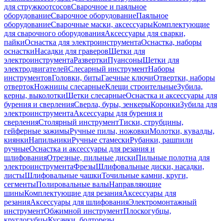
для стружкоотсосов
Сварочное и паяльное
оборудование
Сварочное оборудование
Паяльное
оборудование
Сварочные маски, аксессуары
Комплектующие
для сварочного оборудования
Аксессуары для сварки,
пайки
Оснастка для электроинструмента
Оснастка, наборы
оснастки
Насадки для граверов
Щетки для
электроинструмента
Развертки
Пуансоны
Щетки для
электродвигателей
Слесарный инструмент
Наборы
инструментов
Головки, биты
Гаечные ключи
Отвертки, наборы
отверток
Ножницы слесарные
Клещи строительные
Зубила,
керны, выколотки
Щетки слесарные
Оснастка и аксессуары для
бурения и сверления
Сверла, буры, зенкеры
Коронки
Зубила для
электроинструмента
Аксессуары для бурения и
сверления
Столярный инструмент
Тиски, струбцины,
гейферные зажимы
Ручные пилы, ножовки
Молотки, кувалды,
киянки
Напильники
Ручные стамески
Рубанки, рашпили
ручные
Оснастка и аксессуары для резания и
шлифования
Отрезные, пильные диски
Пильные полотна для
электроинструмента
Фрезы
Шлифовальные диски, насадки,
листы
Шлифовальные чашки
Точильные камни, круги,
сегменты
Полировальные валы
Направляющие
шины
Комплектующие для резания
Аксессуары для
резания
Аксессуары для шлифования
Электромонтажный
инструмент
Обжимной инструмент
Плоскогубцы,
круглогубцы
Кусачки, болторезы,