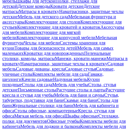
мебель
Шкафы для детской
Полки, стеллажи для
детской
Детские комоды
Кровати детские
Детские
матрасы
Матрасы в кроватку
Наматрасники, защитные чехлы
детские
Мебель для детского сада
Мебельная фурнитура и
аксессуары
Комплектующие для столов
Комплектующие для
стульев
Комплектующие для кроватей и кроваток
Аксессуары
для мебели
Комплектующие для мягкой
мебели
Комплектующие для корпусной мебели
Мебельная
фурнитура
Чехлы для мебели
Системы хранения для
кухни
Товары для безопасности детей
Мебель для самых
маленьких
Кроватки для новорожденных
Пеленальные
столики, комоды, матрасы
Манежи, кровати-манежи
Матрасы в
кроватку
Наматрасники, защитные чехлы в кроватку
Садовая
мебель
Садовые диваны, кресла
Садовые стулья
Садовые,
уличные столы
Комплекты мебели для сада
Гамаки,
шезлонги
Качели садовые
Надувная мебель
Кухни
походные
Столы для сада
Мебель для учебы
Столы, стулья
детские
Письменные столы
Растущие столы и парты
Растущие
кресла и стулья для учебы
Мебель для бани и сауны
Стулья,
табуретки, подставки для бани
Скамьи для бани
Столы для
бани
Журнальные столики для бани
Мебель для кабинета и
офиса
Столы офисные, компьютерные
Кресла, стулья для
офиса
Мягкая мебель для офиса
Шкафы офисные
Стеллажи,
полки для документов
Офисные тумбы
Комплекты мебели для
кабинета
Мебель для лоджии и балкона
Комплекты мебели для