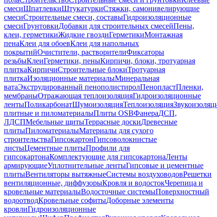
смеси
Шпатлевки
Штукатурки
Стяжки, самонивелирующие
смеси
Строительные смеси, составы
Гидроизоляционные
смеси
Грунтовки
Добавки для строительных смесей
Пены,
клеи, герметики
Жидкие гвозди
Герметики
Монтажная
пена
Клеи для обоев
Клеи для напольных
покрытий
Очистители, растворители
Фиксаторы
резьбы
Клеи
Герметики, пены
Кирпичи, блоки, тротуарная
плитка
Кирпичи
Строительные блоки
Тротуарная
плитка
Изоляционные материалы
Минеральная
вата
Экструдированный пенополистирол
Пенопласт
Пленки,
мембраны
Отражающая теплоизоляция
Гидроизоляционные
ленты
Поликарбонат
Шумоизоляция
Теплоизоляция
Звукоизоляц
плитные и пиломатериалы
Плиты OSB
Фанера
ДСП,
ЛДСП
Мебельные щиты
Террасные доски
Древесные
плиты
Пиломатериалы
Материалы для сухого
строительства
Гипсокартон
Гипсоволокнистые
листы
Цементные плиты
Профили для
гипсокартона
Комплектующие для гипсокартона
Ленты
армирующие
Уплотнительные ленты
Гипсовые и цементные
плиты
Вентиляторы вытяжные
Системы воздуховодов
Решетки
вентиляционные, диффузоры
Кровля и водосток
Черепица и
кровельные материалы
Водосточные системы
Поверхностный
водоотвод
Кровельные софиты
Доборные элементы
кровли
Гидроизоляционные