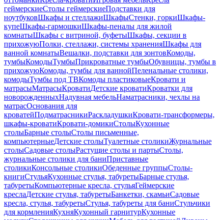
геймерские
Столы геймерские
Подставки для
ноутбуков
Шкафы и стеллажи
Шкафы
Стенки, горки
Шкафы-
купе
Шкафы-гармошки
Шкафы-пеналы для жилой
комнаты
Шкафы с витриной, буфеты
Шкафы, секции в
прихожую
Полки, стеллажи, системы хранения
Шкафы для
ванной комнаты
Вешалки, подставки для зонтов
Комоды,
тумбы
Комоды
Тумбы
Прикроватные тумбы
Обувницы, тумбы в
прихожую
Комоды, тумбы для ванной
Пеленальные столики,
комоды
Тумбы под ТВ
Комоды пластиковые
Кровати и
матрасы
Матрасы
Кровати
Детские кровати
Кроватки для
новорожденных
Надувная мебель
Наматрасники, чехлы на
матрас
Основания для
кроватей
Подматрасники
Раскладушки
Кровати-трансформеры,
шкафы-кровати
Кровати-домики
Столы
Кухонные
столы
Барные столы
Столы письменные,
компьютерные
Детские столы
Туалетные столики
Журнальные
столы
Садовые столы
Растущие столы и парты
Столы,
журнальные столики для бани
Приставные
столики
Консольные столики
Обеденные группы
Столы-
книги
Стулья
Кухонные стулья, табуреты
Барные стулья,
табуреты
Компьютерные кресла, стулья
Геймерские
кресла
Детские стулья, табуреты
Банкетки, скамьи
Садовые
кресла, стулья, табуреты
Стулья, табуреты для бани
Стульчики
для кормления
Кухня
Кухонный гарнитур
Кухонные