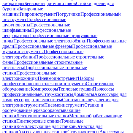
вибраторы
Бензорезы, резчики швов
Стойки, дрели для
бурения
Затирочные
машины
Гидроинструмент
Погрузчики
Профессиональный
инструмент
Профессиональные
шуруповерты
Профессиональные
шлифмашины
Профессиональные
перфораторы
Профессиональные циркулярные
пилы
Профессиональные электролобзики
Профессиональные
дрели
Профессиональные фрезеры
Профессиональные
мультиинструменты
Профессиональные
электрорубанки
Профессиональные строительные
фены
Профессиональные строительные
пистолеты
Профессиональные точильные
станки
Профессиональные
электроножницы
Пневмоинструмент
Наборы
профессионального электроинструмента
Строительное
оборудование
Компрессоры
Тепловые пушки
Пылесосы
профессиональные
Стружкоотсосы
Домкраты
Аксессуары для
компрессоров, пневмосистем
Системы пылеудаления для
электроинструмента
Пневмоинструмент
Станки и
оборудование
Деревообрабатывающие
станки
Ленточнопильные станки
Металлообрабатывающие
станки
Плиткорезные станки
Точильные
станки
Комплектующие для станков
Оснастка для
станков
Аксессуары для станков
Стружкоотсосы
Аксессуары