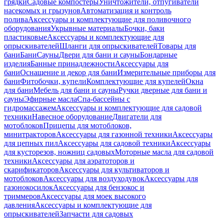
грядки
Садовые компостеры
Уничтожители, отпугиватели
насекомых и грызунов
Автоматизация и контроль
полива
Аксессуары и комплектующие для поливочного
оборудования
Укрывные материалы
Бочки, баки
пластиковые
Аксессуары и комплектующие для
опрыскивателей
Шланги для опрыскивателей
Товары для
бани
Бани
Сауны
Двери для бани и сауны
Бондарные
изделия
Банные принадлежности
Аксессуары для
бани
Оснащение и декор для бани
Измерительные приборы для
бани
Фитобочки, купели
Комплектующие для купелей
Окна
для бани
Мебель для бани и сауны
Ручки дверные для бани и
сауны
Эфирные масла
Спа-бассейны с
гидромассажем
Аксессуары и комплектующие для садовой
техники
Навесное оборудование
Двигатели для
мотоблоков
Прицепы для мотоблоков,
минитракторов
Аксессуары для газонной техники
Аксессуары
для цепных пил
Аксессуары для садовой техники
Аксессуары
для кусторезов, ножниц садовых
Моторные масла для садовой
техники
Аксессуары для аэратоторов и
скарификаторов
Аксессуары для культиваторов и
мотоблоков
Аксессуары для воздуходувок
Аксессуары для
газонокосилок
Аксессуары для бензокос и
триммеров
Аксессуары для моек высокого
давления
Аксессуары и комплектующие для
опрыскивателей
Запчасти для садовых