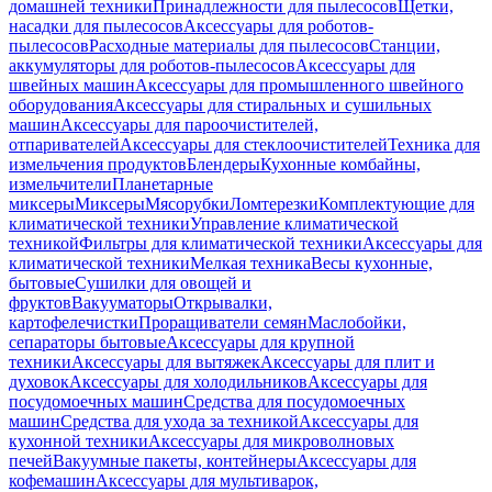
домашней техники
Принадлежности для пылесосов
Щетки,
насадки для пылесосов
Аксессуары для роботов-
пылесосов
Расходные материалы для пылесосов
Станции,
аккумуляторы для роботов-пылесосов
Аксессуары для
швейных машин
Аксессуары для промышленного швейного
оборудования
Аксессуары для стиральных и сушильных
машин
Аксессуары для пароочистителей,
отпаривателей
Аксессуары для стеклоочистителей
Техника для
измельчения продуктов
Блендеры
Кухонные комбайны,
измельчители
Планетарные
миксеры
Миксеры
Мясорубки
Ломтерезки
Комплектующие для
климатической техники
Управление климатической
техникой
Фильтры для климатической техники
Аксессуары для
климатической техники
Мелкая техника
Весы кухонные,
бытовые
Сушилки для овощей и
фруктов
Вакууматоры
Открывалки,
картофелечистки
Проращиватели семян
Маслобойки,
сепараторы бытовые
Аксессуары для крупной
техники
Аксессуары для вытяжек
Аксессуары для плит и
духовок
Аксессуары для холодильников
Аксессуары для
посудомоечных машин
Средства для посудомоечных
машин
Средства для ухода за техникой
Аксессуары для
кухонной техники
Аксессуары для микроволновых
печей
Вакуумные пакеты, контейнеры
Аксессуары для
кофемашин
Аксессуары для мультиварок,