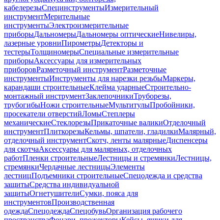
кабелерезы
Специнструменты
Измерительный
инструмент
Мерительные
инструменты
Электроизмерительные
приборы
Дальномеры
Дальномеры оптические
Нивелиры,
лазерные уровни
Пирометры
Детекторы и
тестеры
Толщиномеры
Специальные измерительные
приборы
Аксессуары для измерительных
приборов
Разметочный инструмент
Разметочные
инструменты
Инструменты для нарезки резьбы
Маркеры,
карандаши строительные
Клейма ударные
Строительно-
монтажный инструмент
Заклепочники
Труборезы,
трубогибы
Ножи строительные
Мультитулы
Пробойники,
просекатели отверстий
Ломы
Степлеры
механические
Стеклорезы
Прикаточные валики
Отделочный
инструмент
Плиткорезы
Кельмы, шпатели, гладилки
Малярный,
отделочный инструмент
Скотч, ленты малярные
Диспенсеры
для скотча
Аксессуары для малярных, отделочных
работ
Пленки строительные
Лестницы и стремянки
Лестницы,
стремянки
Чердачные лестницы
Элементы
лестниц
Подъемники строительные
Спецодежда и средства
защиты
Средства индивидуальной
защиты
Огнетушители
Сумки, пояса для
инструментов
Производственная
одежда
Спецодежда
Спецобувь
Организация рабочего
пространства
Фонари, прожекторы
Кейсы, ящики для