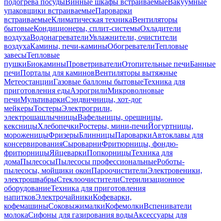
подогрева посуды
Винные шкафы встраиваемые
Вакуумные
упаковщики встраиваемые
Пароварки
встраиваемые
Климатическая техника
Вентиляторы
бытовые
Кондиционеры, сплит-системы
Охладители
воздуха
Водонагреватели
Увлажнители, очистители
воздуха
Камины, печи-камины
Обогреватели
Тепловые
завесы
Тепловые
пушки
Биокамины
Проветриватели
Отопительные печи
Банные
печи
Порталы для каминов
Вентиляторы вытяжные
Метеостанции
Газовые баллоны бытовые
Техника для
приготовления еды
Аэрогрили
Микроволновые
печи
Мультиварки
Сэндвичницы, хот-дог
мейкеры
Тостеры
Электрогрили,
электрошашлычницы
Вафельницы, орешницы,
кексницы
Хлебопечки
Ростеры, мини-печи
Йогуртницы,
мороженицы
Фризеры
Блинницы
Пароварки
Автоклавы для
консервирования
Сыроварни
Фритюрницы, фондю-
фритюрницы
Яйцеварки
Попкорницы
Техника для
дома
Пылесосы
Пылесосы профессиональные
Роботы-
пылесосы, мойщики окон
Пароочистители
Электровеники,
электрошвабры
Стеклоочистители
Стерилизационное
оборудование
Техника для приготовления
напитков
Электрочайники
Кофеварки,
кофемашины
Соковыжималки
Кофемолки
Вспениватели
молока
Сифоны для газирования воды
Аксессуары для