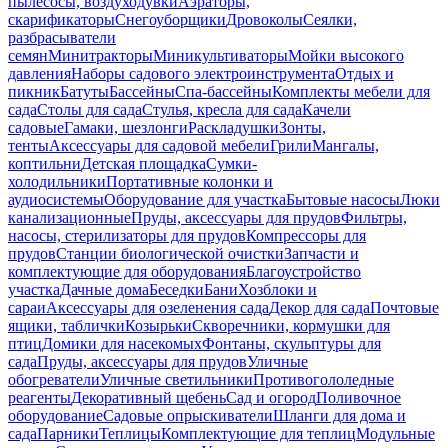
пылесосы, воздуходувки
Аэраторы,
скарификаторы
Снегоуборщики
Дровоколы
Сеялки,
разбрасыватели
семян
Минитракторы
Миникультиваторы
Мойки высокого
давления
Наборы садового электроинструмента
Отдых и
пикник
Батуты
Бассейны
Спа-бассейны
Комплекты мебели для
сада
Столы для сада
Стулья, кресла для сада
Качели
садовые
Гамаки, шезлонги
Раскладушки
Зонты,
тенты
Аксессуары для садовой мебели
Грили
Мангалы,
коптильни
Детская площадка
Сумки-
холодильники
Портативные колонки и
аудиосистемы
Оборудование для участка
Бытовые насосы
Люки
канализационные
Пруды, аксессуары для прудов
Фильтры,
насосы, стерилизаторы для прудов
Компрессоры для
прудов
Станции биологической очистки
Запчасти и
комплектующие для оборудования
Благоустройство
участка
Дачные дома
Беседки
Бани
Хозблоки и
сараи
Аксессуары для озеленения сада
Декор для сада
Почтовые
ящики, таблички
Козырьки
Скворечники, кормушки для
птиц
Домики для насекомых
Фонтаны, скульптуры для
сада
Пруды, аксессуары для прудов
Уличные
обогреватели
Уличные светильники
Противогололедные
реагенты
Декоративный щебень
Сад и огород
Поливочное
оборудование
Садовые опрыскиватели
Шланги для дома и
сада
Парники
Теплицы
Комплектующие для теплиц
Модульные