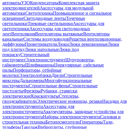
автоматы
УЗО
Конденсаторы
Комплексная защита
электродвигателей
Аксессуары для модульной
автоматики
Светотехника
Промышленное и сигнальное
освещение
Светодиодные ленты
Точечные
светильники
Трековые светильники
Аксессуары для
светотехники
Аксессуары для светодиодных
лент
Вентиляция
Вентиляторы вытяжные
Вентиляторы
канальные
Системы воздуховодов
Решетки вентиляционные,
диффузоры
Проветриватели
Люки
Люки ревизионные
Люки
под плитку
Люки напольные
Люки под
покраску
Строительный
инструмент
Электроинструмент
Шуруповерты,
гайковерты
Шлифмашины
Циркулярные, сабельные
пилы
Перфораторы, отбойные
молотки
Электролобзики
Дрели
Строительные
миксеры
Дальномеры
Многофункциональные
инструменты
Строительные фены
Строительные
пистолеты
Фрезеры
Рубанки, стамески
электрические
Краскопульты
Степлеры,
гвоздезабиватели
Электрические ножницы, резаки
Насадки для
электроинструмента
Аксессуары для
электроинструмента
Аккумуляторы, зарядные устройства для
электроинструмента
Наборы электроинструмента
Силовая и
строительная техника
Бетоносмесители
Генераторы
Тали,
тельферы
Такелаж
Виброплиты, глубинные