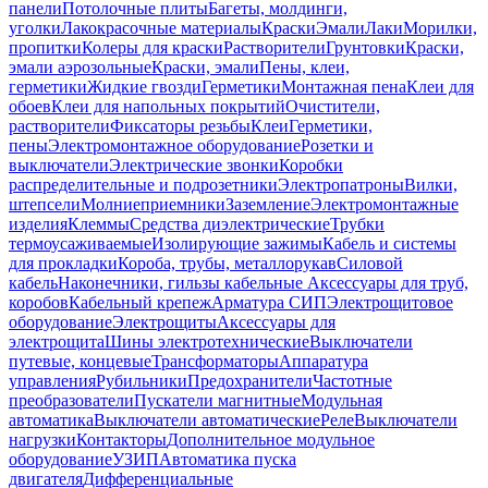
панели
Потолочные плиты
Багеты, молдинги,
уголки
Лакокрасочные материалы
Краски
Эмали
Лаки
Морилки,
пропитки
Колеры для краски
Растворители
Грунтовки
Краски,
эмали аэрозольные
Краски, эмали
Пены, клеи,
герметики
Жидкие гвозди
Герметики
Монтажная пена
Клеи для
обоев
Клеи для напольных покрытий
Очистители,
растворители
Фиксаторы резьбы
Клеи
Герметики,
пены
Электромонтажное оборудование
Розетки и
выключатели
Электрические звонки
Коробки
распределительные и подрозетники
Электропатроны
Вилки,
штепсели
Молниеприемники
Заземление
Электромонтажные
изделия
Клеммы
Средства диэлектрические
Трубки
термоусаживаемые
Изолирующие зажимы
Кабель и системы
для прокладки
Короба, трубы, металлорукав
Силовой
кабель
Наконечники, гильзы кабельные
Аксессуары для труб,
коробов
Кабельный крепеж
Арматура СИП
Электрощитовое
оборудование
Электрощиты
Аксессуары для
электрощита
Шины электротехнические
Выключатели
путевые, концевые
Трансформаторы
Аппаратура
управления
Рубильники
Предохранители
Частотные
преобразователи
Пускатели магнитные
Модульная
автоматика
Выключатели автоматические
Реле
Выключатели
нагрузки
Контакторы
Дополнительное модульное
оборудование
УЗИП
Автоматика пуска
двигателя
Дифференциальные