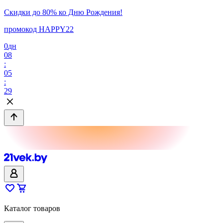
Скидки до 80% ко Дню Рождения!
промокод HAPPY22
0
дн
08
:
05
:
29
Каталог товаров