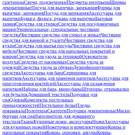
газетницы
Свечи, подсвечники
Предметы интерьера
Ширмы
декоративные
Посуда для выпечки, запекания
Формы для
выпечки, запекания
Посуда для запекания
Аксессуары для
выпечки
Бумага, фольга, рукава для выпечки
Бытовая
химия
Средства для стирки
Средства для посудомоечных
машин
Универсальные, специальные чистящие
средства
Чистящие средства для стекол и зеркал
Чистящие
средства для ванной и туалета
Чистящие средства для
кухни
Средства для мытья посуды
Чистящие средства для
мебели
Чистящие средства для напольных покрытий и
ковров
Средства для ухода за техникой
Освежители
воздуха
Средства от насекомых
Средства ухода за
одеждой
Средства ухода за обувью
Дезинфицирующие
средства
Аксессуары для бара
Сервировка для
напитков
Аксессуары для хранения напитков
Аксессуары для
приготовления коктейлей
Аксессуары для охлаждения
напитков
Наборы для бара, мини-бары
Штопоры, открывалки
для бутылок
Домашний текстиль
Подушки для
сна
Одеяла
Комплекты постельных
принадлежностей
Постельное белье
Пледы,
покрывала
Полотенца
Скатерти
Подушки декоративные
Маски,
беруши для сна
Наполнители для домашнего
текстиля
Ткани
Кухонные ножи, аксессуары
Ножи
Аксессуары
для кухонных ножей
Ножеточки и комплектующие
Ковры и
напольные покрытия
Ковры, циновки, шкуры
Ковры,