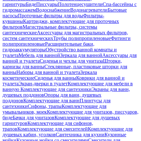
гарнитуры
Биде
Писсуары
Полотенцесушители
Спа-бассейны с
гидромассажем
Водоснабжение
Водонагреватели
Бытовые
насосы
Проточные фильтры для воды
Фильтры-
кувшины
Картриджи, комплектующие для проточных
фильтров
Магистральные фильтры, системы
сантехнические
Аксессуары для магистральных фильтров,
систем сантехнических
Трубы полипропиленовые
Фитинги
полипропиленовые
Расширительные баки,
гидроаккумуляторы
Обустройство ванной комнаты и
туалета
Мебель для ванной
Зеркала для ванной
Аксессуары для
ванной и туалета
Сиденья и чехлы для унитаза
Шторки,
карнизы для ванны
Стеклянные, пластиковые шторки для
ванны
Наборы для ванной и туалета
Зеркала
косметические
Сиденья для ванны
Коврики для ванной и
туалета
Экран-дверки в туалет
Комплектующие для мебели в
ванную
Комплектующие для сантехники
Экраны для ванн,
душевых поддонов
Опоры для ванн, душевых
поддонов
Комплектующие для ванн
Плинтусы для
сантехники
Сифоны, трапы
Комплектующие для
умывальников, моек
Комплектующие для унитазов, писсуаров,
биде
Бачки для унитазов
Комплектующие для душевых
гарнитуров
Комплектующие для сифонов,
трапов
Комплектующие для смесителей
Комплектующие для
душевых кабин, уголков
Сантехника для кухни
Кухонные
мойки
Кухонные мойки со смесителями
Смесители для