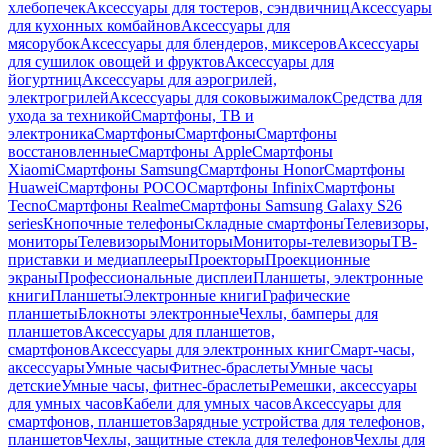
хлебопечек
Аксессуары для тостеров, сэндвичниц
Аксессуары
для кухонных комбайнов
Аксессуары для
мясорубок
Аксессуары для блендеров, миксеров
Аксессуары
для сушилок овощей и фруктов
Аксессуары для
йогуртниц
Аксессуары для аэрогрилей,
электрогрилей
Аксессуары для соковыжималок
Средства для
ухода за техникой
Смартфоны, ТВ и
электроника
Смартфоны
Смартфоны
Смартфоны
восстановленные
Смартфоны Apple
Смартфоны
Xiaomi
Смартфоны Samsung
Смартфоны Honor
Смартфоны
Huawei
Смартфоны POCO
Смартфоны Infinix
Смартфоны
Tecno
Смартфоны Realme
Смартфоны Samsung Galaxy S26
series
Кнопочные телефоны
Складные смартфоны
Телевизоры,
мониторы
Телевизоры
Мониторы
Мониторы-телевизоры
ТВ-
приставки и медиаплееры
Проекторы
Проекционные
экраны
Профессиональные дисплеи
Планшеты, электронные
книги
Планшеты
Электронные книги
Графические
планшеты
Блокноты электронные
Чехлы, бамперы для
планшетов
Аксессуары для планшетов,
смартфонов
Аксессуары для электронных книг
Смарт-часы,
аксессуары
Умные часы
Фитнес-браслеты
Умные часы
детские
Умные часы, фитнес-браслеты
Ремешки, аксессуары
для умных часов
Кабели для умных часов
Аксессуары для
смартфонов, планшетов
Зарядные устройства для телефонов,
планшетов
Чехлы, защитные стекла для телефонов
Чехлы для