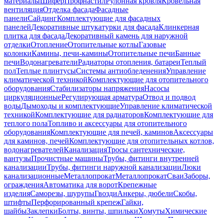
материалы
Шифер
Профнастил
Рулонная кровля
Кровельная
вентиляция
Отделка фасада
Фасадные
панели
Сайдинг
Комплектующие для фасадных
панелей
Декоративные штукатурки для фасада
Клинкерная
плитка для фасада
Декоративный камень для наружной
отделки
Отопление
Отопительные котлы
Газовые
колонки
Камины, печи-камины
Отопительные печи
Банные
печи
Водонагреватели
Радиаторы отопления, батареи
Теплый
пол
Теплые плинтусы
Системы антиобледенения
Управление
климатической техникой
Комплектующие для отопительного
оборудования
Стабилизаторы напряжения
Насосы
циркуляционные
Регулирующая арматура
Отвод и подвод
воды
Дымоходы и комплектующие
Управление климатической
техникой
Комплектующие для радиаторов
Комплектующие для
теплого пола
Топливо и аксессуары для отопительного
оборудования
Комплектующие для печей, каминов
Аксессуары
для каминов, печей
Комплектующие для отопительных котлов,
водонагревателей
Канализация
Тросы сантехнические,
вантузы
Прочистные машины
Трубы, фитинги внутренней
канализации
Трубы, фитинги наружной канализации
Люки
канализационные
Металлопрокат
Металлопрокат
Сваи
Заборы,
ограждения
Автоматика для ворот
Крепежные
изделия
Саморезы, шурупы
Гвозди
Анкеры, дюбели
Скобы,
штифты
Перфорированный крепеж
Гайки,
шайбы
Заклепки
Болты, винты, шпильки
Хомуты
Химические