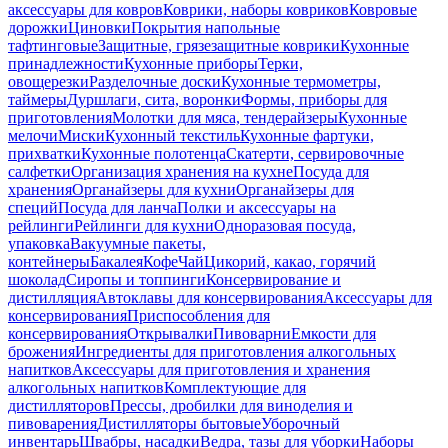
аксессуары для ковров
Коврики, наборы ковриков
Ковровые
дорожки
Циновки
Покрытия напольные
тафтинговые
Защитные, грязезащитные коврики
Кухонные
принадлежности
Кухонные приборы
Терки,
овощерезки
Разделочные доски
Кухонные термометры,
таймеры
Дуршлаги, сита, воронки
Формы, приборы для
приготовления
Молотки для мяса, тендерайзеры
Кухонные
мелочи
Миски
Кухонный текстиль
Кухонные фартуки,
прихватки
Кухонные полотенца
Скатерти, сервировочные
салфетки
Организация хранения на кухне
Посуда для
хранения
Органайзеры для кухни
Органайзеры для
специй
Посуда для ланча
Полки и аксессуары на
рейлинги
Рейлинги для кухни
Одноразовая посуда,
упаковка
Вакуумные пакеты,
контейнеры
Бакалея
Кофе
Чай
Цикорий, какао, горячий
шоколад
Сиропы и топпинги
Консервирование и
дистилляция
Автоклавы для консервирования
Аксессуары для
консервирования
Приспособления для
консервирования
Открывалки
Пивоварни
Емкости для
брожения
Ингредиенты для приготовления алкогольных
напитков
Аксессуары для приготовления и хранения
алкогольных напитков
Комплектующие для
дистилляторов
Прессы, дробилки для виноделия и
пивоварения
Дистилляторы бытовые
Уборочный
инвентарь
Швабры, насадки
Ведра, тазы для уборки
Наборы