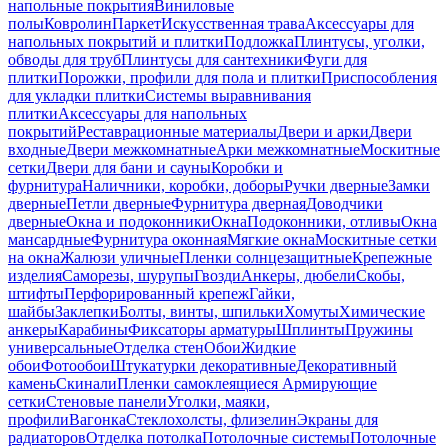
напольные покрытия
Виниловые
полы
Ковролин
Паркет
Искусственная трава
Аксессуары для
напольных покрытий и плитки
Подложка
Плинтусы, уголки,
обводы для труб
Плинтусы для сантехники
Фуги для
плитки
Порожки, профили для пола и плитки
Приспособления
для укладки плитки
Системы выравнивания
плитки
Аксессуары для напольных
покрытий
Реставрационные материалы
Двери и арки
Двери
входные
Двери межкомнатные
Арки межкомнатные
Москитные
сетки
Двери для бани и сауны
Коробки и
фурнитура
Наличники, коробки, доборы
Ручки дверные
Замки
дверные
Петли дверные
Фурнитура дверная
Доводчики
дверные
Окна и подоконники
Окна
Подоконники, отливы
Окна
мансардные
Фурнитура оконная
Мягкие окна
Москитные сетки
на окна
Жалюзи уличные
Пленки солнцезащитные
Крепежные
изделия
Саморезы, шурупы
Гвозди
Анкеры, дюбели
Скобы,
штифты
Перфорированный крепеж
Гайки,
шайбы
Заклепки
Болты, винты, шпильки
Хомуты
Химические
анкеры
Карабины
Фиксаторы арматуры
Шплинты
Пружины
универсальные
Отделка стен
Обои
Жидкие
обои
Фотообои
Штукатурки декоративные
Декоративный
камень
Скинали
Пленки самоклеящиеся
Армирующие
сетки
Стеновые панели
Уголки, маяки,
профили
Вагонка
Стеклохолсты, флизелин
Экраны для
радиаторов
Отделка потолка
Потолочные системы
Потолочные