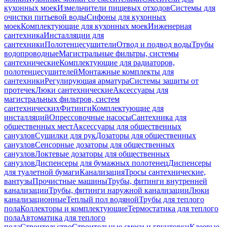
кухонных моек
Измельчители пищевых отходов
Системы для
очистки питьевой воды
Сифоны для кухонных
моек
Комплектующие для кухонных моек
Инженерная
сантехника
Инсталляции для
сантехники
Полотенцесушители
Отвод и подвод воды
Трубы
водопроводные
Магистральные фильтры, системы
сантехнические
Комплектующие для радиаторов,
полотенцесушителей
Монтажные комплекты для
сантехники
Регулирующая арматура
Системы защиты от
протечек
Люки сантехнические
Аксессуары для
магистральных фильтров, систем
сантехнических
Фитинги
Комплектующие для
инсталляций
Опрессовочные насосы
Сантехника для
общественных мест
Аксессуары для общественных
санузлов
Сушилки для рук
Дозаторы для общественных
санузлов
Сенсорные дозаторы для общественных
санузлов
Локтевые дозаторы для общественных
санузлов
Диспенсеры для бумажных полотенец
Диспенсеры
для туалетной бумаги
Канализация
Тросы сантехнические,
вантузы
Прочистные машины
Трубы, фитинги внутренней
канализации
Трубы, фитинги наружной канализации
Люки
канализационные
Теплый пол водяной
Трубы для теплого
пола
Коллекторы и комплектующие
Термостатика для теплого
пола
Автоматика для теплого
пола
Строительство
Строительные смеси и грунтовки
Клеевые