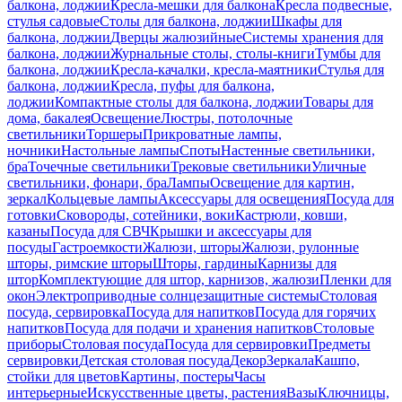
балкона, лоджии
Кресла-мешки для балкона
Кресла подвесные,
стулья садовые
Столы для балкона, лоджии
Шкафы для
балкона, лоджии
Дверцы жалюзийные
Системы хранения для
балкона, лоджии
Журнальные столы, столы-книги
Тумбы для
балкона, лоджии
Кресла-качалки, кресла-маятники
Стулья для
балкона, лоджии
Кресла, пуфы для балкона,
лоджии
Компактные столы для балкона, лоджии
Товары для
дома, бакалея
Освещение
Люстры, потолочные
светильники
Торшеры
Прикроватные лампы,
ночники
Настольные лампы
Споты
Настенные светильники,
бра
Точечные светильники
Трековые светильники
Уличные
светильники, фонари, бра
Лампы
Освещение для картин,
зеркал
Кольцевые лампы
Аксессуары для освещения
Посуда для
готовки
Сковороды, сотейники, воки
Кастрюли, ковши,
казаны
Посуда для СВЧ
Крышки и аксессуары для
посуды
Гастроемкости
Жалюзи, шторы
Жалюзи, рулонные
шторы, римские шторы
Шторы, гардины
Карнизы для
штор
Комплектующие для штор, карнизов, жалюзи
Пленки для
окон
Электроприводные солнцезащитные системы
Столовая
посуда, сервировка
Посуда для напитков
Посуда для горячих
напитков
Посуда для подачи и хранения напитков
Столовые
приборы
Столовая посуда
Посуда для сервировки
Предметы
сервировки
Детская столовая посуда
Декор
Зеркала
Кашпо,
стойки для цветов
Картины, постеры
Часы
интерьерные
Искусственные цветы, растения
Вазы
Ключницы,