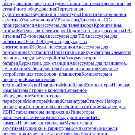
оборудования для фотостудии
Стойки, системы крепления для
студийного оборудования
Портативная
аудиотехника
Наушники и гарнитуры
Портативные колонки,
акустика
Умные колонки
MP3-плееры
Диктофоны
CD-
проигрыватели
Аксессуары для телевизоров
Кронштейны,
стойки
Кабели для телевизоров
Подписки на видеосервисы
ТВ-
антенны
ТВ-тюнеры
Аксессуары для ТВ
Аксессуары для
проектора
Очки 3D
Средства для ухода за
электроникой
Кабели, переходники
Аксессуары для
портативных устройств
Портативные аккумуляторы
Элементы
питания, зарядные устройства
Аккумуляторные
батареи
Держатели, док-станции
Аксессуары для планшетов,
смартфонов
Кабели для телефонов, планшетов
Зарядные
устройства для телефонов, планшетов
Компьютеры и
периферия
Компьютерная
техника
Ноутбуки
Планшеты
Моноблоки
Компьютеры
Игровые
компьютеры
Игровые консоли
Серверное
оборудование
Компьютерная
периферия
Мониторы
Мыши
Клавиатуры
Стилусы
Наборы
периферии
Источники бесперебойного питания
Батареи для
ИБП
Стабилизаторы напряжения
Инверторы
напряжения
Сетевые фильтры, удлинители
Веб-
камеры
Игровые контроллеры
Мультимедиа
акустика
Наушники и гарнитуры
Компьютерные кабели,
переходники
Зарядные, аккумуляторы
Док-станции,