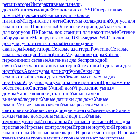
репликаторы
Интерактивные панели,
доски
Комплектующие
Жесткие диски, SSD
Оперативная
память
Видеокарты
Компьютерные блоки
питания
Материнские платы
Системы охлаждения
Корпуса для
компьютеров
Процессоры
Оптические приводы
Аксессуары
для корпусов ПК
Боксы, док-станции для накопителей
Сетевое
оборудование
Маршрутизаторы, DSL-модемы
Wi-Fi точки
доступа, усилители сигнала
Беспроводные
адаптеры
Коммутаторы
Сетевые адаптеры
Powerline
Сетевые
комплектующие
IP-телефония
Медиаконвертеры
Кабели,
переходники сетевые
Антенны для беспроводной
связи
Аксессуары для компьютерной техники
Подставки для
ноутбуков
Аксессуары для ноутбуков
Очки для
компьютера
Рюкзаки для ноутбуков
Сумки, чехлы для
ноутбуков
Средства для ухода за электроникой
Программное
обеспечение
Система Умный дом
Управление умным
домом
Умные колонки, станции
Умные камеры
видеонаблюдения
Умные датчики для дома
Умные
лампы
Умные выключатели
Умные розетки
Умные
светильники
Умные светодиодные ленты
Умные реле
Умные
замки
Умные домофоны
Умные карнизы
Умные
терморегуляторы
Игровая зона
Игровые приставки
Игры для
приставок
Игровые контроллеры
Игровые ноутбуки
Игровые
компьютеры
Игровые видеокарты
Игровые мониторы
Игровые
телевизоры
Игровые мыши
Игровые клавиатуры
Игровые