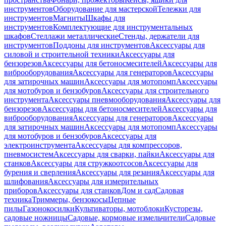
инструментов
Оборудование для мастерской
Тележки для
инструментов
Магниты
Шкафы для
инструментов
Комплектующие для инструментальных
шкафов
Стеллажи металлические
Стенды, держатели для
инструментов
Поддоны для инструментов
Аксессуары для
силовой и строительной техники
Аксессуары для
бензорезов
Аксессуары для бетоносмесителей
Аксессуары для
виброоборудования
Аксессуары для генераторов
Аксессуары
для затирочных машин
Аксессуары для мотопомп
Аксессуары
для мотобуров и бензобуров
Аксессуары для строительного
инструмента
Аксессуары пневмооборудования
Аксессуары для
бензорезов
Аксессуары для бетоносмесителей
Аксессуары для
виброоборудования
Аксессуары для генераторов
Аксессуары
для затирочных машин
Аксессуары для мотопомп
Аксессуары
для мотобуров и бензобуров
Аксессуары для
электроинструмента
Аксессуары для компрессоров,
пневмосистем
Аксессуары для сварки, пайки
Аксессуары для
станков
Аксессуары для стружкоотсосов
Аксессуары для
бурения и сверления
Аксессуары для резания
Аксессуары для
шлифования
Аксессуары для измерительных
приборов
Аксессуары для станков
Дом и сад
Садовая
техника
Триммеры, бензокосы
Цепные
пилы
Газонокосилки
Культиваторы, мотоблоки
Кусторезы,
садовые ножницы
Садовые, кормовые измельчители
Садовые