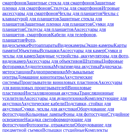
смартфонов
Защитные стекла для смартфонов
Защитные
пленки для смартфонов
Стилусы для смартфонов
Игровые
аксессуары для смартфонов
Чехлы для планшетов
Чехлы с
клавиатурой для планшетов
Защитные стекла для
планшетов
Защитные пленки для планшетов
Сумки для
планшетов
Стилусы для планшетов
Аксессуары для
планшетов, смартфонов
Кабели для телефонов,
планшетов
Фото,
видеосъемка
Фотоаппараты
Видеокамеры
Экшн-камеры
Карты
памяти
Объективы
Вспышки
Аксессуары для камер
Сумки и
чехлы для камер
Зарядные устройства, аккумуляторы для фото,
видеокамер
Аксессуары для объективов
Штативы
Цифровые
фоторамки
Аудиотехника
Мультимедиа акустика
Радиочасы,
метеостанции
Радиоприемники
Музыкальные
центры
Домашние кинотеатры
Акустические
системы
Проигрыватели виниловых пластинок
Аксессуары
для виниловых проигрывателей
Виниловые
пластинки
Инсталляционная акустика
Трансляционные
усилители
Аксессуары для аудиотехники
Комплектующие для
акустики
Акустические кабели
Подставки, стойки для
акустики
Сумки, чехлы для акустики
Оборудование для
фотостудии
Кольцевые лампы
Фоны для фотостудии
Студийное
освещение
Насадки светоформирующие для
фотостудии
Фотозонты, отражатели
Оборудование для
предметной съемки
Вспышки студийные
Комплекты