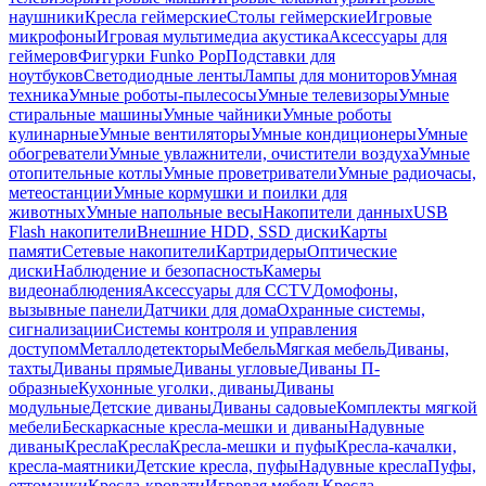
наушники
Кресла геймерские
Столы геймерские
Игровые
микрофоны
Игровая мультимедиа акустика
Аксессуары для
геймеров
Фигурки Funko Pop
Подставки для
ноутбуков
Светодиодные ленты
Лампы для мониторов
Умная
техника
Умные роботы-пылесосы
Умные телевизоры
Умные
стиральные машины
Умные чайники
Умные роботы
кулинарные
Умные вентиляторы
Умные кондиционеры
Умные
обогреватели
Умные увлажнители, очистители воздуха
Умные
отопительные котлы
Умные проветриватели
Умные радиочасы,
метеостанции
Умные кормушки и поилки для
животных
Умные напольные весы
Накопители данных
USB
Flash накопители
Внешние HDD, SSD диски
Карты
памяти
Сетевые накопители
Картридеры
Оптические
диски
Наблюдение и безопасность
Камеры
видеонаблюдения
Аксессуары для CCTV
Домофоны,
вызывные панели
Датчики для дома
Охранные системы,
сигнализации
Системы контроля и управления
доступом
Металлодетекторы
Мебель
Мягкая мебель
Диваны,
тахты
Диваны прямые
Диваны угловые
Диваны П-
образные
Кухонные уголки, диваны
Диваны
модульные
Детские диваны
Диваны садовые
Комплекты мягкой
мебели
Бескаркасные кресла-мешки и диваны
Надувные
диваны
Кресла
Кресла
Кресла-мешки и пуфы
Кресла-качалки,
кресла-маятники
Детские кресла, пуфы
Надувные кресла
Пуфы,
оттоманки
Кресла-кровати
Игровая мебель
Кресла