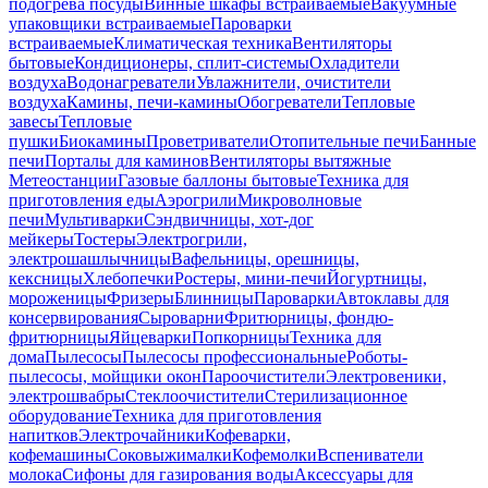
подогрева посуды
Винные шкафы встраиваемые
Вакуумные
упаковщики встраиваемые
Пароварки
встраиваемые
Климатическая техника
Вентиляторы
бытовые
Кондиционеры, сплит-системы
Охладители
воздуха
Водонагреватели
Увлажнители, очистители
воздуха
Камины, печи-камины
Обогреватели
Тепловые
завесы
Тепловые
пушки
Биокамины
Проветриватели
Отопительные печи
Банные
печи
Порталы для каминов
Вентиляторы вытяжные
Метеостанции
Газовые баллоны бытовые
Техника для
приготовления еды
Аэрогрили
Микроволновые
печи
Мультиварки
Сэндвичницы, хот-дог
мейкеры
Тостеры
Электрогрили,
электрошашлычницы
Вафельницы, орешницы,
кексницы
Хлебопечки
Ростеры, мини-печи
Йогуртницы,
мороженицы
Фризеры
Блинницы
Пароварки
Автоклавы для
консервирования
Сыроварни
Фритюрницы, фондю-
фритюрницы
Яйцеварки
Попкорницы
Техника для
дома
Пылесосы
Пылесосы профессиональные
Роботы-
пылесосы, мойщики окон
Пароочистители
Электровеники,
электрошвабры
Стеклоочистители
Стерилизационное
оборудование
Техника для приготовления
напитков
Электрочайники
Кофеварки,
кофемашины
Соковыжималки
Кофемолки
Вспениватели
молока
Сифоны для газирования воды
Аксессуары для