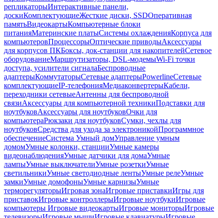
репликаторы
Интерактивные панели,
доски
Комплектующие
Жесткие диски, SSD
Оперативная
память
Видеокарты
Компьютерные блоки
питания
Материнские платы
Системы охлаждения
Корпуса для
компьютеров
Процессоры
Оптические приводы
Аксессуары
для корпусов ПК
Боксы, док-станции для накопителей
Сетевое
оборудование
Маршрутизаторы, DSL-модемы
Wi-Fi точки
доступа, усилители сигнала
Беспроводные
адаптеры
Коммутаторы
Сетевые адаптеры
Powerline
Сетевые
комплектующие
IP-телефония
Медиаконвертеры
Кабели,
переходники сетевые
Антенны для беспроводной
связи
Аксессуары для компьютерной техники
Подставки для
ноутбуков
Аксессуары для ноутбуков
Очки для
компьютера
Рюкзаки для ноутбуков
Сумки, чехлы для
ноутбуков
Средства для ухода за электроникой
Программное
обеспечение
Система Умный дом
Управление умным
домом
Умные колонки, станции
Умные камеры
видеонаблюдения
Умные датчики для дома
Умные
лампы
Умные выключатели
Умные розетки
Умные
светильники
Умные светодиодные ленты
Умные реле
Умные
замки
Умные домофоны
Умные карнизы
Умные
терморегуляторы
Игровая зона
Игровые приставки
Игры для
приставок
Игровые контроллеры
Игровые ноутбуки
Игровые
компьютеры
Игровые видеокарты
Игровые мониторы
Игровые
телевизоры
Игровые мыши
Игровые клавиатуры
Игровые