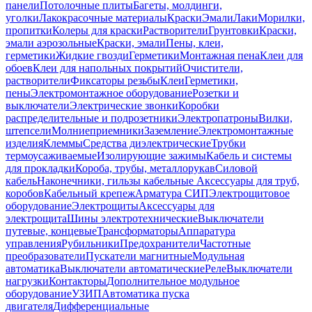
панели
Потолочные плиты
Багеты, молдинги,
уголки
Лакокрасочные материалы
Краски
Эмали
Лаки
Морилки,
пропитки
Колеры для краски
Растворители
Грунтовки
Краски,
эмали аэрозольные
Краски, эмали
Пены, клеи,
герметики
Жидкие гвозди
Герметики
Монтажная пена
Клеи для
обоев
Клеи для напольных покрытий
Очистители,
растворители
Фиксаторы резьбы
Клеи
Герметики,
пены
Электромонтажное оборудование
Розетки и
выключатели
Электрические звонки
Коробки
распределительные и подрозетники
Электропатроны
Вилки,
штепсели
Молниеприемники
Заземление
Электромонтажные
изделия
Клеммы
Средства диэлектрические
Трубки
термоусаживаемые
Изолирующие зажимы
Кабель и системы
для прокладки
Короба, трубы, металлорукав
Силовой
кабель
Наконечники, гильзы кабельные
Аксессуары для труб,
коробов
Кабельный крепеж
Арматура СИП
Электрощитовое
оборудование
Электрощиты
Аксессуары для
электрощита
Шины электротехнические
Выключатели
путевые, концевые
Трансформаторы
Аппаратура
управления
Рубильники
Предохранители
Частотные
преобразователи
Пускатели магнитные
Модульная
автоматика
Выключатели автоматические
Реле
Выключатели
нагрузки
Контакторы
Дополнительное модульное
оборудование
УЗИП
Автоматика пуска
двигателя
Дифференциальные