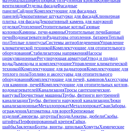
материалы
Шифер
Профнастил
Рулонная кровля
Кровельная
вентиляция
Отделка фасада
Фасадные
панели
Сайдинг
Комплектующие для фасадных
панелей
Декоративные штукатурки для фасада
Клинкерная
плитка для фасада
Декоративный камень для наружной
отделки
Отопление
Отопительные котлы
Газовые
колонки
Камины, печи-камины
Отопительные печи
Банные
печи
Водонагреватели
Радиаторы отопления, батареи
Теплый
пол
Теплые плинтусы
Системы антиобледенения
Управление
климатической техникой
Комплектующие для отопительного
оборудования
Стабилизаторы напряжения
Насосы
циркуляционные
Регулирующая арматура
Отвод и подвод
воды
Дымоходы и комплектующие
Управление климатической
техникой
Комплектующие для радиаторов
Комплектующие для
теплого пола
Топливо и аксессуары для отопительного
оборудования
Комплектующие для печей, каминов
Аксессуары
для каминов, печей
Комплектующие для отопительных котлов,
водонагревателей
Канализация
Тросы сантехнические,
вантузы
Прочистные машины
Трубы, фитинги внутренней
канализации
Трубы, фитинги наружной канализации
Люки
канализационные
Металлопрокат
Металлопрокат
Сваи
Заборы,
ограждения
Автоматика для ворот
Крепежные
изделия
Саморезы, шурупы
Гвозди
Анкеры, дюбели
Скобы,
штифты
Перфорированный крепеж
Гайки,
шайбы
Заклепки
Болты, винты, шпильки
Хомуты
Химические