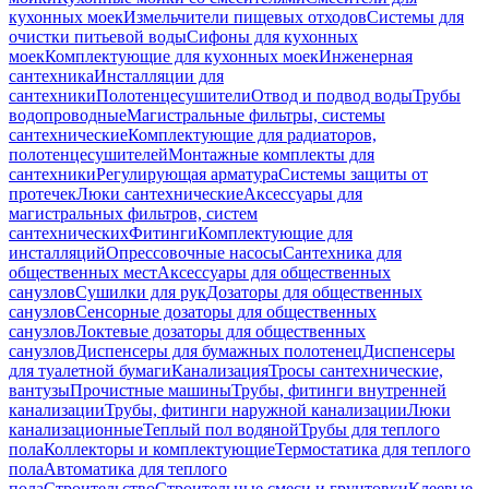
кухонных моек
Измельчители пищевых отходов
Системы для
очистки питьевой воды
Сифоны для кухонных
моек
Комплектующие для кухонных моек
Инженерная
сантехника
Инсталляции для
сантехники
Полотенцесушители
Отвод и подвод воды
Трубы
водопроводные
Магистральные фильтры, системы
сантехнические
Комплектующие для радиаторов,
полотенцесушителей
Монтажные комплекты для
сантехники
Регулирующая арматура
Системы защиты от
протечек
Люки сантехнические
Аксессуары для
магистральных фильтров, систем
сантехнических
Фитинги
Комплектующие для
инсталляций
Опрессовочные насосы
Сантехника для
общественных мест
Аксессуары для общественных
санузлов
Сушилки для рук
Дозаторы для общественных
санузлов
Сенсорные дозаторы для общественных
санузлов
Локтевые дозаторы для общественных
санузлов
Диспенсеры для бумажных полотенец
Диспенсеры
для туалетной бумаги
Канализация
Тросы сантехнические,
вантузы
Прочистные машины
Трубы, фитинги внутренней
канализации
Трубы, фитинги наружной канализации
Люки
канализационные
Теплый пол водяной
Трубы для теплого
пола
Коллекторы и комплектующие
Термостатика для теплого
пола
Автоматика для теплого
пола
Строительство
Строительные смеси и грунтовки
Клеевые