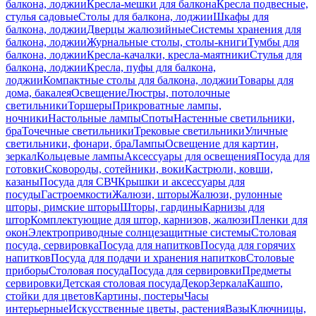
балкона, лоджии
Кресла-мешки для балкона
Кресла подвесные,
стулья садовые
Столы для балкона, лоджии
Шкафы для
балкона, лоджии
Дверцы жалюзийные
Системы хранения для
балкона, лоджии
Журнальные столы, столы-книги
Тумбы для
балкона, лоджии
Кресла-качалки, кресла-маятники
Стулья для
балкона, лоджии
Кресла, пуфы для балкона,
лоджии
Компактные столы для балкона, лоджии
Товары для
дома, бакалея
Освещение
Люстры, потолочные
светильники
Торшеры
Прикроватные лампы,
ночники
Настольные лампы
Споты
Настенные светильники,
бра
Точечные светильники
Трековые светильники
Уличные
светильники, фонари, бра
Лампы
Освещение для картин,
зеркал
Кольцевые лампы
Аксессуары для освещения
Посуда для
готовки
Сковороды, сотейники, воки
Кастрюли, ковши,
казаны
Посуда для СВЧ
Крышки и аксессуары для
посуды
Гастроемкости
Жалюзи, шторы
Жалюзи, рулонные
шторы, римские шторы
Шторы, гардины
Карнизы для
штор
Комплектующие для штор, карнизов, жалюзи
Пленки для
окон
Электроприводные солнцезащитные системы
Столовая
посуда, сервировка
Посуда для напитков
Посуда для горячих
напитков
Посуда для подачи и хранения напитков
Столовые
приборы
Столовая посуда
Посуда для сервировки
Предметы
сервировки
Детская столовая посуда
Декор
Зеркала
Кашпо,
стойки для цветов
Картины, постеры
Часы
интерьерные
Искусственные цветы, растения
Вазы
Ключницы,