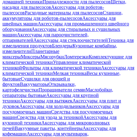
домашней техники
Принадлежности для пылесосов
Щетки,
насадки для пылесосов
Аксессуары для роботов-
пылесосов
Расходные материалы для пылесосов
Станции,
аккумуляторы для роботов-пылесосов
Аксессуары для
швейных машин
Аксессуары для промышленного швейного
оборудования
Аксессуары для стиральных и сушильных
машин
Аксессуары для пароочистителей,
отпаривателей
Аксессуары для стеклоочистителей
Техника для
измельчения продуктов
Блендеры
Кухонные комбайны,
измельчители
Планетарные
миксеры
Миксеры
Мясорубки
Ломтерезки
Комплектующие для
климатической техники
Управление климатической
техникой
Фильтры для климатической техники
Аксессуары для
климатической техники
Мелкая техника
Весы кухонные,
бытовые
Сушилки для овощей и
фруктов
Вакууматоры
Открывалки,
картофелечистки
Проращиватели семян
Маслобойки,
сепараторы бытовые
Аксессуары для крупной
техники
Аксессуары для вытяжек
Аксессуары для плит и
духовок
Аксессуары для холодильников
Аксессуары для
посудомоечных машин
Средства для посудомоечных
машин
Средства для ухода за техникой
Аксессуары для
кухонной техники
Аксессуары для микроволновых
печей
Вакуумные пакеты, контейнеры
Аксессуары для
кофемашин
Аксессуары для мультиварок,