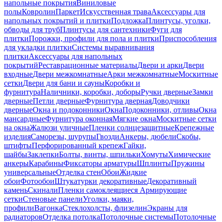
напольные покрытия
Виниловые
полы
Ковролин
Паркет
Искусственная трава
Аксессуары для
напольных покрытий и плитки
Подложка
Плинтусы, уголки,
обводы для труб
Плинтусы для сантехники
Фуги для
плитки
Порожки, профили для пола и плитки
Приспособления
для укладки плитки
Системы выравнивания
плитки
Аксессуары для напольных
покрытий
Реставрационные материалы
Двери и арки
Двери
входные
Двери межкомнатные
Арки межкомнатные
Москитные
сетки
Двери для бани и сауны
Коробки и
фурнитура
Наличники, коробки, доборы
Ручки дверные
Замки
дверные
Петли дверные
Фурнитура дверная
Доводчики
дверные
Окна и подоконники
Окна
Подоконники, отливы
Окна
мансардные
Фурнитура оконная
Мягкие окна
Москитные сетки
на окна
Жалюзи уличные
Пленки солнцезащитные
Крепежные
изделия
Саморезы, шурупы
Гвозди
Анкеры, дюбели
Скобы,
штифты
Перфорированный крепеж
Гайки,
шайбы
Заклепки
Болты, винты, шпильки
Хомуты
Химические
анкеры
Карабины
Фиксаторы арматуры
Шплинты
Пружины
универсальные
Отделка стен
Обои
Жидкие
обои
Фотообои
Штукатурки декоративные
Декоративный
камень
Скинали
Пленки самоклеящиеся
Армирующие
сетки
Стеновые панели
Уголки, маяки,
профили
Вагонка
Стеклохолсты, флизелин
Экраны для
радиаторов
Отделка потолка
Потолочные системы
Потолочные