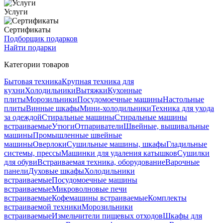
Услуги
Сертификаты
Подборщик подарков
Найти подарки
Категории товаров
Бытовая техника
Крупная техника для
кухни
Холодильники
Вытяжки
Кухонные
плиты
Морозильники
Посудомоечные машины
Настольные
плиты
Винные шкафы
Мини-холодильники
Техника для ухода
за одеждой
Стиральные машины
Стиральные машины
встраиваемые
Утюги
Отпариватели
Швейные, вышивальные
машины
Промышленные швейные
машины
Оверлоки
Сушильные машины, шкафы
Гладильные
системы, прессы
Машинки для удаления катышков
Сушилки
для обуви
Встраиваемая техника, оборудование
Варочные
панели
Духовые шкафы
Холодильники
встраиваемые
Посудомоечные машины
встраиваемые
Микроволновые печи
встраиваемые
Кофемашины встраиваемые
Комплекты
встраиваемой техники
Морозильники
встраиваемые
Измельчители пищевых отходов
Шкафы для