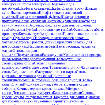
геймерские
Столы геймерские
Подставки для
ноутбуков
Шкафы и стеллажи
Шкафы
Стенки, горки
Шкафы-
купе
Шкафы-гармошки
Шкафы-пеналы для жилой
комнаты
Шкафы с витриной, буфеты
Шкафы, секции в
прихожую
Полки, стеллажи, системы хранения
Шкафы для
ванной комнаты
Вешалки, подставки для зонтов
Комоды,
тумбы
Комоды
Тумбы
Прикроватные тумбы
Обувницы, тумбы в
прихожую
Комоды, тумбы для ванной
Пеленальные столики,
комоды
Тумбы под ТВ
Комоды пластиковые
Кровати и
матрасы
Матрасы
Кровати
Детские кровати
Кроватки для
новорожденных
Надувная мебель
Наматрасники, чехлы на
матрас
Основания для
кроватей
Подматрасники
Раскладушки
Кровати-трансформеры,
шкафы-кровати
Кровати-домики
Столы
Кухонные
столы
Барные столы
Столы письменные,
компьютерные
Детские столы
Туалетные столики
Журнальные
столы
Садовые столы
Растущие столы и парты
Столы,
журнальные столики для бани
Приставные
столики
Консольные столики
Обеденные группы
Столы-
книги
Стулья
Кухонные стулья, табуреты
Барные стулья,
табуреты
Компьютерные кресла, стулья
Геймерские
кресла
Детские стулья, табуреты
Банкетки, скамьи
Садовые
кресла, стулья, табуреты
Стулья, табуреты для бани
Стульчики
для кормления
Кухня
Кухонный гарнитур
Кухонные