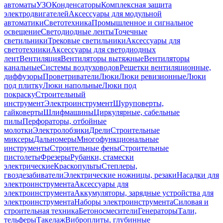
автоматы
УЗО
Конденсаторы
Комплексная защита
электродвигателей
Аксессуары для модульной
автоматики
Светотехника
Промышленное и сигнальное
освещение
Светодиодные ленты
Точечные
светильники
Трековые светильники
Аксессуары для
светотехники
Аксессуары для светодиодных
лент
Вентиляция
Вентиляторы вытяжные
Вентиляторы
канальные
Системы воздуховодов
Решетки вентиляционные,
диффузоры
Проветриватели
Люки
Люки ревизионные
Люки
под плитку
Люки напольные
Люки под
покраску
Строительный
инструмент
Электроинструмент
Шуруповерты,
гайковерты
Шлифмашины
Циркулярные, сабельные
пилы
Перфораторы, отбойные
молотки
Электролобзики
Дрели
Строительные
миксеры
Дальномеры
Многофункциональные
инструменты
Строительные фены
Строительные
пистолеты
Фрезеры
Рубанки, стамески
электрические
Краскопульты
Степлеры,
гвоздезабиватели
Электрические ножницы, резаки
Насадки для
электроинструмента
Аксессуары для
электроинструмента
Аккумуляторы, зарядные устройства для
электроинструмента
Наборы электроинструмента
Силовая и
строительная техника
Бетоносмесители
Генераторы
Тали,
тельферы
Такелаж
Виброплиты, глубинные