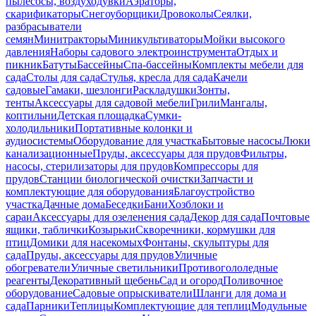
пылесосы, воздуходувки
Аэраторы,
скарификаторы
Снегоуборщики
Дровоколы
Сеялки,
разбрасыватели
семян
Минитракторы
Миникультиваторы
Мойки высокого
давления
Наборы садового электроинструмента
Отдых и
пикник
Батуты
Бассейны
Спа-бассейны
Комплекты мебели для
сада
Столы для сада
Стулья, кресла для сада
Качели
садовые
Гамаки, шезлонги
Раскладушки
Зонты,
тенты
Аксессуары для садовой мебели
Грили
Мангалы,
коптильни
Детская площадка
Сумки-
холодильники
Портативные колонки и
аудиосистемы
Оборудование для участка
Бытовые насосы
Люки
канализационные
Пруды, аксессуары для прудов
Фильтры,
насосы, стерилизаторы для прудов
Компрессоры для
прудов
Станции биологической очистки
Запчасти и
комплектующие для оборудования
Благоустройство
участка
Дачные дома
Беседки
Бани
Хозблоки и
сараи
Аксессуары для озеленения сада
Декор для сада
Почтовые
ящики, таблички
Козырьки
Скворечники, кормушки для
птиц
Домики для насекомых
Фонтаны, скульптуры для
сада
Пруды, аксессуары для прудов
Уличные
обогреватели
Уличные светильники
Противогололедные
реагенты
Декоративный щебень
Сад и огород
Поливочное
оборудование
Садовые опрыскиватели
Шланги для дома и
сада
Парники
Теплицы
Комплектующие для теплиц
Модульные