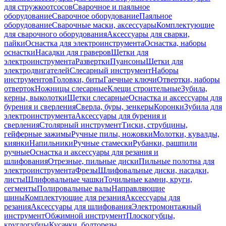
для стружкоотсосов
Сварочное и паяльное
оборудование
Сварочное оборудование
Паяльное
оборудование
Сварочные маски, аксессуары
Комплектующие
для сварочного оборудования
Аксессуары для сварки,
пайки
Оснастка для электроинструмента
Оснастка, наборы
оснастки
Насадки для граверов
Щетки для
электроинструмента
Развертки
Пуансоны
Щетки для
электродвигателей
Слесарный инструмент
Наборы
инструментов
Головки, биты
Гаечные ключи
Отвертки, наборы
отверток
Ножницы слесарные
Клещи строительные
Зубила,
керны, выколотки
Щетки слесарные
Оснастка и аксессуары для
бурения и сверления
Сверла, буры, зенкеры
Коронки
Зубила для
электроинструмента
Аксессуары для бурения и
сверления
Столярный инструмент
Тиски, струбцины,
гейферные зажимы
Ручные пилы, ножовки
Молотки, кувалды,
киянки
Напильники
Ручные стамески
Рубанки, рашпили
ручные
Оснастка и аксессуары для резания и
шлифования
Отрезные, пильные диски
Пильные полотна для
электроинструмента
Фрезы
Шлифовальные диски, насадки,
листы
Шлифовальные чашки
Точильные камни, круги,
сегменты
Полировальные валы
Направляющие
шины
Комплектующие для резания
Аксессуары для
резания
Аксессуары для шлифования
Электромонтажный
инструмент
Обжимной инструмент
Плоскогубцы,
круглогубцы
Кусачки, болторезы,