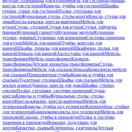
модули
Столешницы для кухни
Мебель для гостиной
Диваны,
кресла для гостиной
Комоды, тумбы для гостиной
Шкафы,
стенки, горки для гостиной
Полки, стеллажи для
гостиной
Журнальные столы, столы-книги
Кресла, стулья для
дома
Кресла-качалки, кресла-маятники
Мебель для
кухни
Столы, столики
Стулья для кухни
Стулья, табуреты
барные
Кухонный гарнитур
Кухонные модули
Кухонные
уголки, диваны
Стульчики для кормления
Системы хранения
для кухни
Мебель для ванной
Тумбы, консоли для
ванной
Шкафы, пеналы для ванной
Шкафчики, полки для
ванной
Зеркала для ванной
Аксессуары для ванной
Мебель-
трансформер
Мебель-трансформер
Кровати-
трансформеры
Детские кроватки-трансформеры
Столы-
трансформеры
Мебель для спальни
Зеркала
Комплекты мебели
для спальни
Прикроватные тумбы
Комоды и тумбы для
спальни
Туалетные столики
Шкафы для спальни
Мебель для
жилых комнат
Диваны, кресла для дома
Шкафы, стенки,
секции
Полки, стеллажи, системы хранения
Стулья,
кресла
Комоды и тумбы
Журнальные столы, столы-
книги
Кресла-качалки, кресла-маятники
Мебель для
телевизора
Комоды, тумбы под телевизор
Кронштейны, стойки
для телевизора
Каминокомплекты под телевизор
Мебель для
прихожей
Секции, тумбы в прихожую
Полки и системы
хранения в прихожую
Вешалки, подставки для
зонтов
Банкетки, скамьи
Ключницы, газетницы
Детская