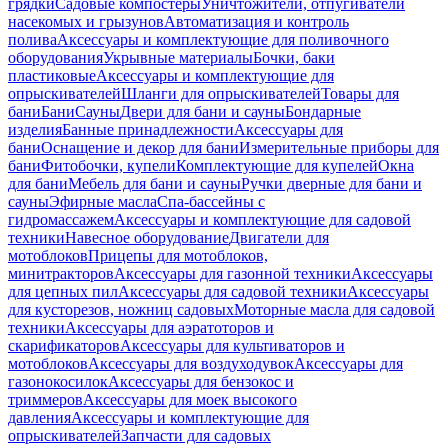
грядки
Садовые компостеры
Уничтожители, отпугиватели
насекомых и грызунов
Автоматизация и контроль
полива
Аксессуары и комплектующие для поливочного
оборудования
Укрывные материалы
Бочки, баки
пластиковые
Аксессуары и комплектующие для
опрыскивателей
Шланги для опрыскивателей
Товары для
бани
Бани
Сауны
Двери для бани и сауны
Бондарные
изделия
Банные принадлежности
Аксессуары для
бани
Оснащение и декор для бани
Измерительные приборы для
бани
Фитобочки, купели
Комплектующие для купелей
Окна
для бани
Мебель для бани и сауны
Ручки дверные для бани и
сауны
Эфирные масла
Спа-бассейны с
гидромассажем
Аксессуары и комплектующие для садовой
техники
Навесное оборудование
Двигатели для
мотоблоков
Прицепы для мотоблоков,
минитракторов
Аксессуары для газонной техники
Аксессуары
для цепных пил
Аксессуары для садовой техники
Аксессуары
для кусторезов, ножниц садовых
Моторные масла для садовой
техники
Аксессуары для аэратоторов и
скарификаторов
Аксессуары для культиваторов и
мотоблоков
Аксессуары для воздуходувок
Аксессуары для
газонокосилок
Аксессуары для бензокос и
триммеров
Аксессуары для моек высокого
давления
Аксессуары и комплектующие для
опрыскивателей
Запчасти для садовых