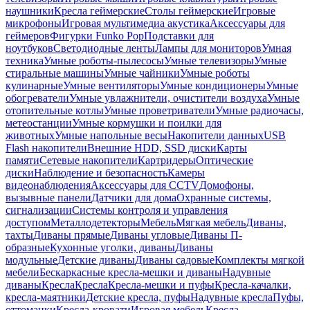
наушники
Кресла геймерские
Столы геймерские
Игровые
микрофоны
Игровая мультимедиа акустика
Аксессуары для
геймеров
Фигурки Funko Pop
Подставки для
ноутбуков
Светодиодные ленты
Лампы для мониторов
Умная
техника
Умные роботы-пылесосы
Умные телевизоры
Умные
стиральные машины
Умные чайники
Умные роботы
кулинарные
Умные вентиляторы
Умные кондиционеры
Умные
обогреватели
Умные увлажнители, очистители воздуха
Умные
отопительные котлы
Умные проветриватели
Умные радиочасы,
метеостанции
Умные кормушки и поилки для
животных
Умные напольные весы
Накопители данных
USB
Flash накопители
Внешние HDD, SSD диски
Карты
памяти
Сетевые накопители
Картридеры
Оптические
диски
Наблюдение и безопасность
Камеры
видеонаблюдения
Аксессуары для CCTV
Домофоны,
вызывные панели
Датчики для дома
Охранные системы,
сигнализации
Системы контроля и управления
доступом
Металлодетекторы
Мебель
Мягкая мебель
Диваны,
тахты
Диваны прямые
Диваны угловые
Диваны П-
образные
Кухонные уголки, диваны
Диваны
модульные
Детские диваны
Диваны садовые
Комплекты мягкой
мебели
Бескаркасные кресла-мешки и диваны
Надувные
диваны
Кресла
Кресла
Кресла-мешки и пуфы
Кресла-качалки,
кресла-маятники
Детские кресла, пуфы
Надувные кресла
Пуфы,
оттоманки
Кресла-кровати
Игровая мебель
Кресла