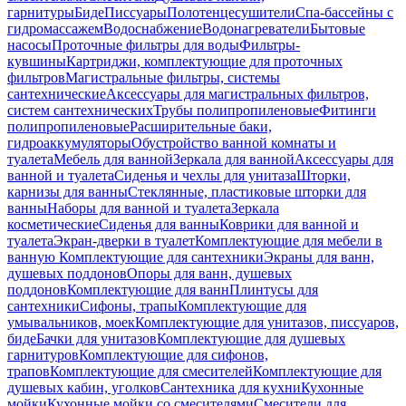
гарнитуры
Биде
Писсуары
Полотенцесушители
Спа-бассейны с
гидромассажем
Водоснабжение
Водонагреватели
Бытовые
насосы
Проточные фильтры для воды
Фильтры-
кувшины
Картриджи, комплектующие для проточных
фильтров
Магистральные фильтры, системы
сантехнические
Аксессуары для магистральных фильтров,
систем сантехнических
Трубы полипропиленовые
Фитинги
полипропиленовые
Расширительные баки,
гидроаккумуляторы
Обустройство ванной комнаты и
туалета
Мебель для ванной
Зеркала для ванной
Аксессуары для
ванной и туалета
Сиденья и чехлы для унитаза
Шторки,
карнизы для ванны
Стеклянные, пластиковые шторки для
ванны
Наборы для ванной и туалета
Зеркала
косметические
Сиденья для ванны
Коврики для ванной и
туалета
Экран-дверки в туалет
Комплектующие для мебели в
ванную
Комплектующие для сантехники
Экраны для ванн,
душевых поддонов
Опоры для ванн, душевых
поддонов
Комплектующие для ванн
Плинтусы для
сантехники
Сифоны, трапы
Комплектующие для
умывальников, моек
Комплектующие для унитазов, писсуаров,
биде
Бачки для унитазов
Комплектующие для душевых
гарнитуров
Комплектующие для сифонов,
трапов
Комплектующие для смесителей
Комплектующие для
душевых кабин, уголков
Сантехника для кухни
Кухонные
мойки
Кухонные мойки со смесителями
Смесители для