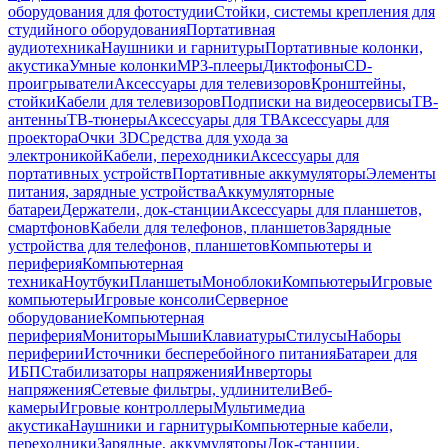
оборудования для фотостудии
Стойки, системы крепления для
студийного оборудования
Портативная
аудиотехника
Наушники и гарнитуры
Портативные колонки,
акустика
Умные колонки
MP3-плееры
Диктофоны
CD-
проигрыватели
Аксессуары для телевизоров
Кронштейны,
стойки
Кабели для телевизоров
Подписки на видеосервисы
ТВ-
антенны
ТВ-тюнеры
Аксессуары для ТВ
Аксессуары для
проектора
Очки 3D
Средства для ухода за
электроникой
Кабели, переходники
Аксессуары для
портативных устройств
Портативные аккумуляторы
Элементы
питания, зарядные устройства
Аккумуляторные
батареи
Держатели, док-станции
Аксессуары для планшетов,
смартфонов
Кабели для телефонов, планшетов
Зарядные
устройства для телефонов, планшетов
Компьютеры и
периферия
Компьютерная
техника
Ноутбуки
Планшеты
Моноблоки
Компьютеры
Игровые
компьютеры
Игровые консоли
Серверное
оборудование
Компьютерная
периферия
Мониторы
Мыши
Клавиатуры
Стилусы
Наборы
периферии
Источники бесперебойного питания
Батареи для
ИБП
Стабилизаторы напряжения
Инверторы
напряжения
Сетевые фильтры, удлинители
Веб-
камеры
Игровые контроллеры
Мультимедиа
акустика
Наушники и гарнитуры
Компьютерные кабели,
переходники
Зарядные, аккумуляторы
Док-станции,