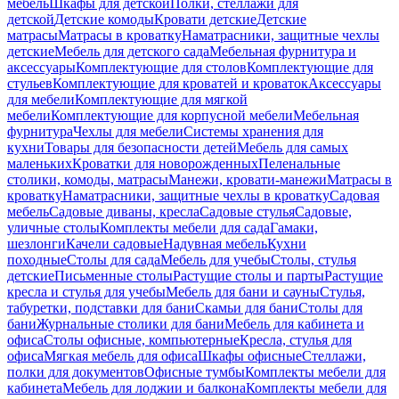
мебель
Шкафы для детской
Полки, стеллажи для
детской
Детские комоды
Кровати детские
Детские
матрасы
Матрасы в кроватку
Наматрасники, защитные чехлы
детские
Мебель для детского сада
Мебельная фурнитура и
аксессуары
Комплектующие для столов
Комплектующие для
стульев
Комплектующие для кроватей и кроваток
Аксессуары
для мебели
Комплектующие для мягкой
мебели
Комплектующие для корпусной мебели
Мебельная
фурнитура
Чехлы для мебели
Системы хранения для
кухни
Товары для безопасности детей
Мебель для самых
маленьких
Кроватки для новорожденных
Пеленальные
столики, комоды, матрасы
Манежи, кровати-манежи
Матрасы в
кроватку
Наматрасники, защитные чехлы в кроватку
Садовая
мебель
Садовые диваны, кресла
Садовые стулья
Садовые,
уличные столы
Комплекты мебели для сада
Гамаки,
шезлонги
Качели садовые
Надувная мебель
Кухни
походные
Столы для сада
Мебель для учебы
Столы, стулья
детские
Письменные столы
Растущие столы и парты
Растущие
кресла и стулья для учебы
Мебель для бани и сауны
Стулья,
табуретки, подставки для бани
Скамьи для бани
Столы для
бани
Журнальные столики для бани
Мебель для кабинета и
офиса
Столы офисные, компьютерные
Кресла, стулья для
офиса
Мягкая мебель для офиса
Шкафы офисные
Стеллажи,
полки для документов
Офисные тумбы
Комплекты мебели для
кабинета
Мебель для лоджии и балкона
Комплекты мебели для