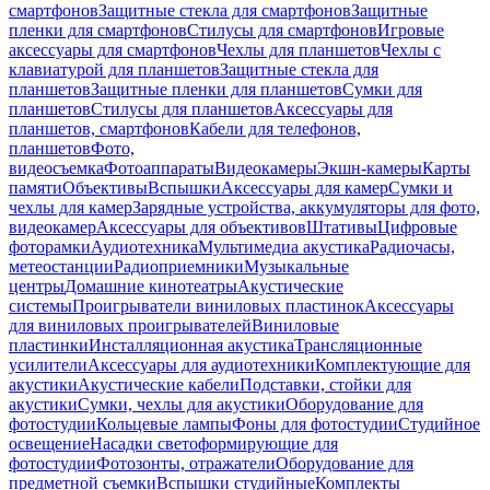
смартфонов
Защитные стекла для смартфонов
Защитные
пленки для смартфонов
Стилусы для смартфонов
Игровые
аксессуары для смартфонов
Чехлы для планшетов
Чехлы с
клавиатурой для планшетов
Защитные стекла для
планшетов
Защитные пленки для планшетов
Сумки для
планшетов
Стилусы для планшетов
Аксессуары для
планшетов, смартфонов
Кабели для телефонов,
планшетов
Фото,
видеосъемка
Фотоаппараты
Видеокамеры
Экшн-камеры
Карты
памяти
Объективы
Вспышки
Аксессуары для камер
Сумки и
чехлы для камер
Зарядные устройства, аккумуляторы для фото,
видеокамер
Аксессуары для объективов
Штативы
Цифровые
фоторамки
Аудиотехника
Мультимедиа акустика
Радиочасы,
метеостанции
Радиоприемники
Музыкальные
центры
Домашние кинотеатры
Акустические
системы
Проигрыватели виниловых пластинок
Аксессуары
для виниловых проигрывателей
Виниловые
пластинки
Инсталляционная акустика
Трансляционные
усилители
Аксессуары для аудиотехники
Комплектующие для
акустики
Акустические кабели
Подставки, стойки для
акустики
Сумки, чехлы для акустики
Оборудование для
фотостудии
Кольцевые лампы
Фоны для фотостудии
Студийное
освещение
Насадки светоформирующие для
фотостудии
Фотозонты, отражатели
Оборудование для
предметной съемки
Вспышки студийные
Комплекты