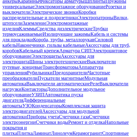
анкеры
Карабины
Фиксаторы арматуры
Шплинты
Пружины
универсальные
Электромонтажное оборудование
Розетки и
выключатели
Электрические звонки
Коробки
распределительные и подрозетники
Электропатроны
Вилки,
штепсели
Заземление
Электромонтажные
изделия
Клеммы
Средства диэлектрические
Трубки
термоусаживаемые
Изолирующие зажимы
Кабель и системы
для прокладки
Короба, трубы, металлорукав
Силовой
кабель
Наконечники, гильзы кабельные
Аксессуары для труб,
коробов
Кабельный крепеж
Арматура СИП
Электрощитовое
оборудование
Электрощиты
Аксессуары для
электрощита
Шины электротехнические
Выключатели
путевые, концевые
Трансформаторы
Аппаратура
управления
Рубильники
Предохранители
Частотные
преобразователи
Пускатели магнитные
Модульная
автоматика
Выключатели автоматические
Реле
Выключатели
нагрузки
Контакторы
Дополнительное модульное
оборудование
УЗИП
Автоматика пуска
двигателя
Дифференциальные
автоматы
УЗО
Конденсаторы
Комплексная защита
электродвигателей
Аксессуары для модульной
автоматики
Приборы учета
Счетчики газа
Счетчики
электроэнергии
Счетчики воды
Ремонт и отделка
Напольные
покрытия и
плитка
Плитка
Ламинат
Линолеум
Керамогранит
Спортивные