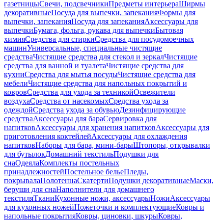
газетницы
Свечи, подсвечники
Предметы интерьера
Ширмы
декоративные
Посуда для выпечки, запекания
Формы для
выпечки, запекания
Посуда для запекания
Аксессуары для
выпечки
Бумага, фольга, рукава для выпечки
Бытовая
химия
Средства для стирки
Средства для посудомоечных
машин
Универсальные, специальные чистящие
средства
Чистящие средства для стекол и зеркал
Чистящие
средства для ванной и туалета
Чистящие средства для
кухни
Средства для мытья посуды
Чистящие средства для
мебели
Чистящие средства для напольных покрытий и
ковров
Средства для ухода за техникой
Освежители
воздуха
Средства от насекомых
Средства ухода за
одеждой
Средства ухода за обувью
Дезинфицирующие
средства
Аксессуары для бара
Сервировка для
напитков
Аксессуары для хранения напитков
Аксессуары для
приготовления коктейлей
Аксессуары для охлаждения
напитков
Наборы для бара, мини-бары
Штопоры, открывалки
для бутылок
Домашний текстиль
Подушки для
сна
Одеяла
Комплекты постельных
принадлежностей
Постельное белье
Пледы,
покрывала
Полотенца
Скатерти
Подушки декоративные
Маски,
беруши для сна
Наполнители для домашнего
текстиля
Ткани
Кухонные ножи, аксессуары
Ножи
Аксессуары
для кухонных ножей
Ножеточки и комплектующие
Ковры и
напольные покрытия
Ковры, циновки, шкуры
Ковры,