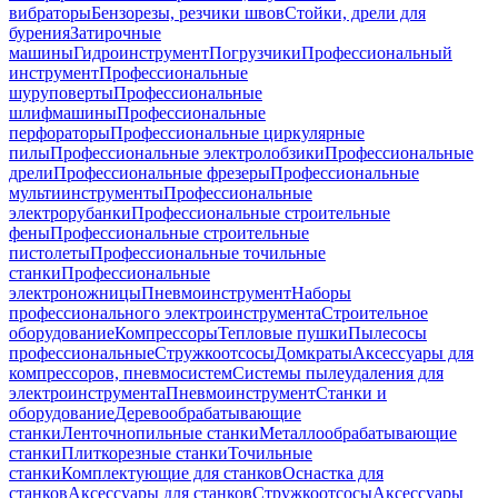
вибраторы
Бензорезы, резчики швов
Стойки, дрели для
бурения
Затирочные
машины
Гидроинструмент
Погрузчики
Профессиональный
инструмент
Профессиональные
шуруповерты
Профессиональные
шлифмашины
Профессиональные
перфораторы
Профессиональные циркулярные
пилы
Профессиональные электролобзики
Профессиональные
дрели
Профессиональные фрезеры
Профессиональные
мультиинструменты
Профессиональные
электрорубанки
Профессиональные строительные
фены
Профессиональные строительные
пистолеты
Профессиональные точильные
станки
Профессиональные
электроножницы
Пневмоинструмент
Наборы
профессионального электроинструмента
Строительное
оборудование
Компрессоры
Тепловые пушки
Пылесосы
профессиональные
Стружкоотсосы
Домкраты
Аксессуары для
компрессоров, пневмосистем
Системы пылеудаления для
электроинструмента
Пневмоинструмент
Станки и
оборудование
Деревообрабатывающие
станки
Ленточнопильные станки
Металлообрабатывающие
станки
Плиткорезные станки
Точильные
станки
Комплектующие для станков
Оснастка для
станков
Аксессуары для станков
Стружкоотсосы
Аксессуары