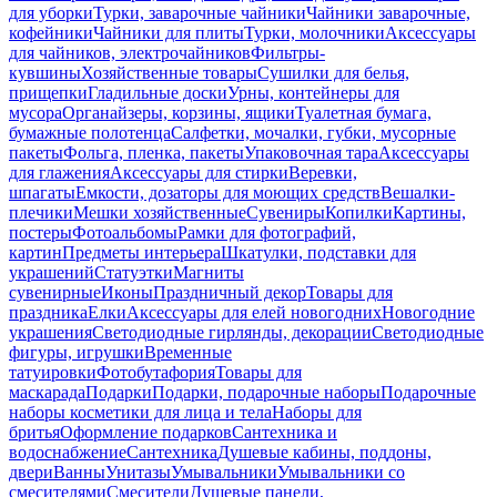
для уборки
Турки, заварочные чайники
Чайники заварочные,
кофейники
Чайники для плиты
Турки, молочники
Аксессуары
для чайников, электрочайников
Фильтры-
кувшины
Хозяйственные товары
Сушилки для белья,
прищепки
Гладильные доски
Урны, контейнеры для
мусора
Органайзеры, корзины, ящики
Туалетная бумага,
бумажные полотенца
Салфетки, мочалки, губки, мусорные
пакеты
Фольга, пленка, пакеты
Упаковочная тара
Аксессуары
для глажения
Аксессуары для стирки
Веревки,
шпагаты
Емкости, дозаторы для моющих средств
Вешалки-
плечики
Мешки хозяйственные
Сувениры
Копилки
Картины,
постеры
Фотоальбомы
Рамки для фотографий,
картин
Предметы интерьера
Шкатулки, подставки для
украшений
Статуэтки
Магниты
сувенирные
Иконы
Праздничный декор
Товары для
праздника
Елки
Аксессуары для елей новогодних
Новогодние
украшения
Светодиодные гирлянды, декорации
Светодиодные
фигуры, игрушки
Временные
татуировки
Фотобутафория
Товары для
маскарада
Подарки
Подарки, подарочные наборы
Подарочные
наборы косметики для лица и тела
Наборы для
бритья
Оформление подарков
Сантехника и
водоснабжение
Сантехника
Душевые кабины, поддоны,
двери
Ванны
Унитазы
Умывальники
Умывальники со
смесителями
Смесители
Душевые панели,