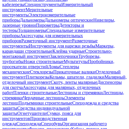
кабелерезы
Специнструменты
Измерительный
инструмент
Мерительные
инструменты
Электроизмерительные
приборы
Дальномеры
Дальномеры оптические
Нивелиры,
лазерные уровни
Пирометры
Детекторы и
тестеры
Толщиномеры
Специальные измерительные
приборы
Аксессуары для измерительных
приборов
Разметочный инструмент
Разметочные
инструменты
Инструменты для нарезки резьбы
Маркеры,
карандаши строительные
Клейма ударные
Строительно-
монтажный инструмент
Заклепочники
Труборезы,
трубогибы
Ножи строительные
Мультитулы
Пробойники,
просекатели отверстий
Ломы
Степлеры
механические
Стеклорезы
Прикаточные валики
Отделочный
инструмент
Плиткорезы
Кельмы, шпатели, гладилки
Малярный,
отделочный инструмент
Скотч, ленты малярные
Диспенсеры
для скотча
Аксессуары для малярных, отделочных
работ
Пленки строительные
Лестницы и стремянки
Лестницы,
стремянки
Чердачные лестницы
Элементы
лестниц
Подъемники строительные
Спецодежда и средства
защиты
Средства индивидуальной
защиты
Огнетушители
Сумки, пояса для
инструментов
Производственная
одежда
Спецодежда
Спецобувь
Организация рабочего
пространства
Фонари, прожекторы
Кейсы, ящики для