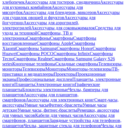
хлебопечек
Аксессуары для тостеров, сэндвичниц
Аксессуары
для кухонных комбайнов
Аксессуары для
мясорубок
Аксессуары для блендеров, миксеров
Аксессуары
для сушилок овощей и фруктов
Аксессуары для
йогуртниц
Аксессуары для аэрогрилей,
электрогрилей
Аксессуары для соковыжималок
Средства для
ухода за техникой
Смартфоны, ТВ и
электроника
Смартфоны
Смартфоны
Смартфоны
восстановленные
Смартфоны Apple
Смартфоны
Xiaomi
Смартфоны Samsung
Смартфоны Honor
Смартфоны
Huawei
Смартфоны POCO
Смартфоны Infinix
Смартфоны
Tecno
Смартфоны Realme
Смартфоны Samsung Galaxy S26
series
Кнопочные телефоны
Складные смартфоны
Телевизоры,
мониторы
Телевизоры
Мониторы
Мониторы-телевизоры
ТВ-
приставки и медиаплееры
Проекторы
Проекционные
экраны
Профессиональные дисплеи
Планшеты, электронные
книги
Планшеты
Электронные книги
Графические
планшеты
Блокноты электронные
Чехлы, бамперы для
планшетов
Аксессуары для планшетов,
смартфонов
Аксессуары для электронных книг
Смарт-часы,
аксессуары
Умные часы
Фитнес-браслеты
Умные часы
детские
Умные часы, фитнес-браслеты
Ремешки, аксессуары
для умных часов
Кабели для умных часов
Аксессуары для
смартфонов, планшетов
Зарядные устройства для телефонов,
планшетов
Чехлы, защитные стекла для телефонов
Чехлы для