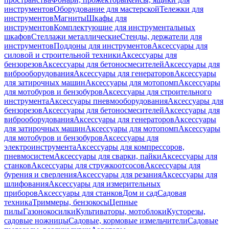
инструментов
Оборудование для мастерской
Тележки для
инструментов
Магниты
Шкафы для
инструментов
Комплектующие для инструментальных
шкафов
Стеллажи металлические
Стенды, держатели для
инструментов
Поддоны для инструментов
Аксессуары для
силовой и строительной техники
Аксессуары для
бензорезов
Аксессуары для бетоносмесителей
Аксессуары для
виброоборудования
Аксессуары для генераторов
Аксессуары
для затирочных машин
Аксессуары для мотопомп
Аксессуары
для мотобуров и бензобуров
Аксессуары для строительного
инструмента
Аксессуары пневмооборудования
Аксессуары для
бензорезов
Аксессуары для бетоносмесителей
Аксессуары для
виброоборудования
Аксессуары для генераторов
Аксессуары
для затирочных машин
Аксессуары для мотопомп
Аксессуары
для мотобуров и бензобуров
Аксессуары для
электроинструмента
Аксессуары для компрессоров,
пневмосистем
Аксессуары для сварки, пайки
Аксессуары для
станков
Аксессуары для стружкоотсосов
Аксессуары для
бурения и сверления
Аксессуары для резания
Аксессуары для
шлифования
Аксессуары для измерительных
приборов
Аксессуары для станков
Дом и сад
Садовая
техника
Триммеры, бензокосы
Цепные
пилы
Газонокосилки
Культиваторы, мотоблоки
Кусторезы,
садовые ножницы
Садовые, кормовые измельчители
Садовые