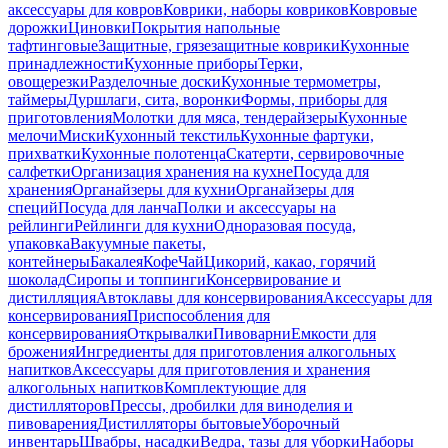
аксессуары для ковров
Коврики, наборы ковриков
Ковровые
дорожки
Циновки
Покрытия напольные
тафтинговые
Защитные, грязезащитные коврики
Кухонные
принадлежности
Кухонные приборы
Терки,
овощерезки
Разделочные доски
Кухонные термометры,
таймеры
Дуршлаги, сита, воронки
Формы, приборы для
приготовления
Молотки для мяса, тендерайзеры
Кухонные
мелочи
Миски
Кухонный текстиль
Кухонные фартуки,
прихватки
Кухонные полотенца
Скатерти, сервировочные
салфетки
Организация хранения на кухне
Посуда для
хранения
Органайзеры для кухни
Органайзеры для
специй
Посуда для ланча
Полки и аксессуары на
рейлинги
Рейлинги для кухни
Одноразовая посуда,
упаковка
Вакуумные пакеты,
контейнеры
Бакалея
Кофе
Чай
Цикорий, какао, горячий
шоколад
Сиропы и топпинги
Консервирование и
дистилляция
Автоклавы для консервирования
Аксессуары для
консервирования
Приспособления для
консервирования
Открывалки
Пивоварни
Емкости для
брожения
Ингредиенты для приготовления алкогольных
напитков
Аксессуары для приготовления и хранения
алкогольных напитков
Комплектующие для
дистилляторов
Прессы, дробилки для виноделия и
пивоварения
Дистилляторы бытовые
Уборочный
инвентарь
Швабры, насадки
Ведра, тазы для уборки
Наборы