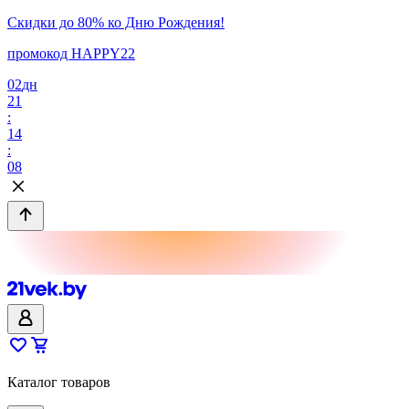
Скидки до 80% ко Дню Рождения!
промокод HAPPY22
02
дн
21
:
14
:
08
Каталог товаров