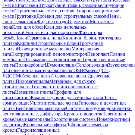
смеси
Шпатлевки
Штукатурки
Стяжки, самонивелирующие
смеси
Строительные смеси, составы
Гидроизоляционные
смеси
Грунтовки
Добавки для строительных смесей
Пены,
клеи, герметики
Жидкие гвозди
Герметики
Монтажная
пена
Клеи для обоев
Клеи для напольных
покрытий
Очистители, растворители
Фиксаторы
резьбы
Клеи
Герметики, пены
Кирпичи, блоки, тротуарная
плитка
Кирпичи
Строительные блоки
Тротуарная
плитка
Изоляционные материалы
Минеральная
вата
Экструдированный пенополистирол
Пенопласт
Пленки,
мембраны
Отражающая теплоизоляция
Гидроизоляционные
ленты
Поликарбонат
Шумоизоляция
Теплоизоляция
Звукоизоляц
плитные и пиломатериалы
Плиты OSB
Фанера
ДСП,
ЛДСП
Мебельные щиты
Террасные доски
Древесные
плиты
Пиломатериалы
Материалы для сухого
строительства
Гипсокартон
Гипсоволокнистые
листы
Цементные плиты
Профили для
гипсокартона
Комплектующие для гипсокартона
Ленты
армирующие
Уплотнительные ленты
Гипсовые и цементные
плиты
Вентиляторы вытяжные
Системы воздуховодов
Решетки
вентиляционные, диффузоры
Кровля и водосток
Черепица и
кровельные материалы
Водосточные системы
Поверхностный
водоотвод
Кровельные софиты
Доборные элементы
кровли
Гидроизоляционные