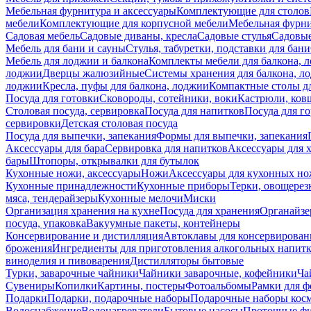
Мебельная фурнитура и аксессуары
Комплектующие для столов
мебели
Комплектующие для корпусной мебели
Мебельная фурн
Садовая мебель
Садовые диваны, кресла
Садовые стулья
Садовые
Мебель для бани и сауны
Стулья, табуретки, подставки для бани
Мебель для лоджии и балкона
Комплекты мебели для балкона, 
лоджии
Дверцы жалюзийные
Системы хранения для балкона, л
лоджии
Кресла, пуфы для балкона, лоджии
Компактные столы дл
Посуда для готовки
Сковороды, сотейники, воки
Кастрюли, ков
Столовая посуда, сервировка
Посуда для напитков
Посуда для г
сервировки
Детская столовая посуда
Посуда для выпечки, запекания
Формы для выпечки, запекания
Аксессуары для бара
Сервировка для напитков
Аксессуары для 
бары
Штопоры, открывалки для бутылок
Кухонные ножи, аксессуары
Ножи
Аксессуары для кухонных н
Кухонные принадлежности
Кухонные приборы
Терки, овощерез
мяса, тендерайзеры
Кухонные мелочи
Миски
Организация хранения на кухне
Посуда для хранения
Органайзе
посуда, упаковка
Вакуумные пакеты, контейнеры
Консервирование и дистилляция
Автоклавы для консервирован
брожения
Ингредиенты для приготовления алкогольных напит
виноделия и пивоварения
Дистилляторы бытовые
Турки, заварочные чайники
Чайники заварочные, кофейники
Ча
Сувениры
Копилки
Картины, постеры
Фотоальбомы
Рамки для ф
Подарки
Подарки, подарочные наборы
Подарочные наборы косм
Водоснабжение
Водонагреватели
Бытовые насосы
Проточные фи