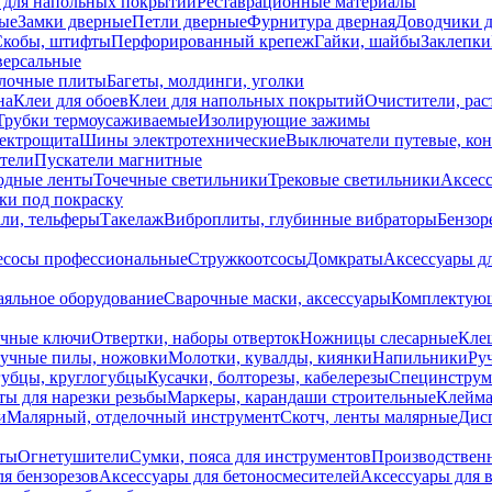
 для напольных покрытий
Реставрационные материалы
ые
Замки дверные
Петли дверные
Фурнитура дверная
Доводчики 
Скобы, штифты
Перфорированный крепеж
Гайки, шайбы
Заклепки
ерсальные
лочные плиты
Багеты, молдинги, уголки
на
Клеи для обоев
Клеи для напольных покрытий
Очистители, рас
Трубки термоусаживаемые
Изолирующие зажимы
лектрощита
Шины электротехнические
Выключатели путевые, ко
атели
Пускатели магнитные
одные ленты
Точечные светильники
Трековые светильники
Аксесс
и под покраску
ли, тельферы
Такелаж
Виброплиты, глубинные вибраторы
Бензор
сосы профессиональные
Стружкоотсосы
Домкраты
Аксессуары д
аяльное оборудование
Сварочные маски, аксессуары
Комплектующ
ечные ключи
Отвертки, наборы отверток
Ножницы слесарные
Кле
учные пилы, ножовки
Молотки, кувалды, киянки
Напильники
Ру
убцы, круглогубцы
Кусачки, болторезы, кабелерезы
Специнструм
ы для нарезки резьбы
Маркеры, карандаши строительные
Клейма
и
Малярный, отделочный инструмент
Скотч, ленты малярные
Дисп
иты
Огнетушители
Сумки, пояса для инструментов
Производствен
я бензорезов
Аксессуары для бетоносмесителей
Аксессуары для 