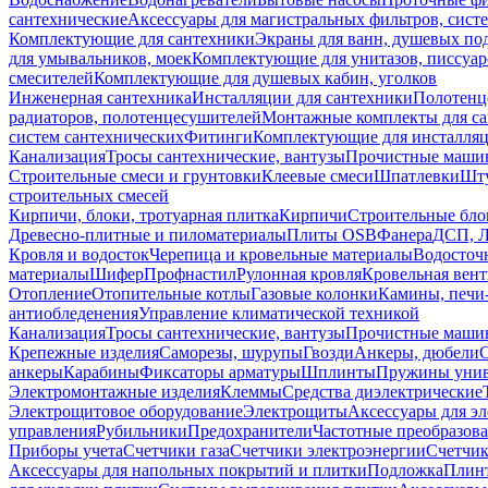
сантехнические
Аксессуары для магистральных фильтров, сист
Комплектующие для сантехники
Экраны для ванн, душевых по
для умывальников, моек
Комплектующие для унитазов, писсуар
смесителей
Комплектующие для душевых кабин, уголков
Инженерная сантехника
Инсталляции для сантехники
Полотенц
радиаторов, полотенцесушителей
Монтажные комплекты для с
систем сантехнических
Фитинги
Комплектующие для инсталля
Канализация
Тросы сантехнические, вантузы
Прочистные маши
Строительные смеси и грунтовки
Клеевые смеси
Шпатлевки
Шту
строительных смесей
Кирпичи, блоки, тротуарная плитка
Кирпичи
Строительные бло
Древесно-плитные и пиломатериалы
Плиты OSB
Фанера
ДСП, 
Кровля и водосток
Черепица и кровельные материалы
Водосточ
материалы
Шифер
Профнастил
Рулонная кровля
Кровельная вен
Отопление
Отопительные котлы
Газовые колонки
Камины, печи
антиобледенения
Управление климатической техникой
Канализация
Тросы сантехнические, вантузы
Прочистные маши
Крепежные изделия
Саморезы, шурупы
Гвозди
Анкеры, дюбели
анкеры
Карабины
Фиксаторы арматуры
Шплинты
Пружины унив
Электромонтажные изделия
Клеммы
Средства диэлектрические
Электрощитовое оборудование
Электрощиты
Аксессуары для э
управления
Рубильники
Предохранители
Частотные преобразов
Приборы учета
Счетчики газа
Счетчики электроэнергии
Счетчи
Аксессуары для напольных покрытий и плитки
Подложка
Плинт