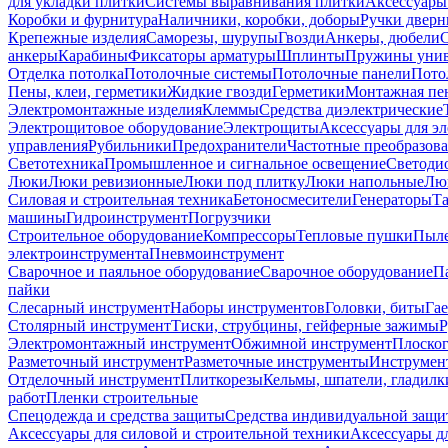
для укладки плитки
Системы выравнивания плитки
Аксессуары
Коробки и фурнитура
Наличники, коробки, доборы
Ручки дверн
Крепежные изделия
Саморезы, шурупы
Гвозди
Анкеры, дюбели
анкеры
Карабины
Фиксаторы арматуры
Шплинты
Пружины унив
Отделка потолка
Потолочные системы
Потолочные панели
Пото
Пены, клеи, герметики
Жидкие гвозди
Герметики
Монтажная пе
Электромонтажные изделия
Клеммы
Средства диэлектрические
Электрощитовое оборудование
Электрощиты
Аксессуары для э
управления
Рубильники
Предохранители
Частотные преобразов
Светотехника
Промышленное и сигнальное освещение
Светоди
Люки
Люки ревизионные
Люки под плитку
Люки напольные
Люк
Силовая и строительная техника
Бетоносмесители
Генераторы
Та
машины
Гидроинструмент
Погрузчики
Строительное оборудование
Компрессоры
Тепловые пушки
Пыле
электроинструмента
Пневмоинструмент
Сварочное и паяльное оборудование
Сварочное оборудование
П
пайки
Слесарный инструмент
Наборы инструментов
Головки, биты
Га
Столярный инструмент
Тиски, струбцины, гейферные зажимы
Р
Электромонтажный инструмент
Обжимной инструмент
Плоског
Разметочный инструмент
Разметочные инструменты
Инструмент
Отделочный инструмент
Плиткорезы
Кельмы, шпатели, гладилк
работ
Пленки строительные
Спецодежда и средства защиты
Средства индивидуальной защ
Аксессуары для силовой и строительной техники
Аксессуары дл