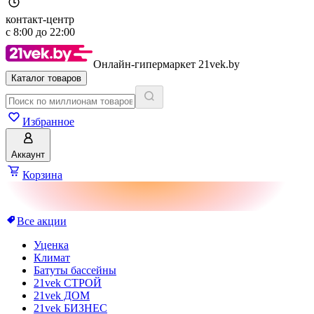
контакт-центр
с
8:00
до
22:00
Онлайн-гипермаркет 21vek.by
Каталог товаров
Избранное
Аккаунт
Корзина
Все акции
Уценка
Климат
Батуты бассейны
21vek СТРОЙ
21vek ДОМ
21vek БИЗНЕС