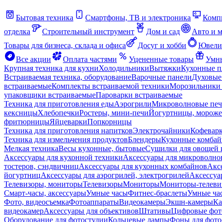
Бытовая техника
Смартфоны, ТВ и электроника
Комп
отделка
Строительный инструмент
Дом и сад
Авто и 
Товары для бизнеса, склада и офиса
Досуг и хобби
Ювели
Все акции
Оплата частями
Уцененные товары
Умны
Крупная техника для кухни
Холодильники
Вытяжки
Кухонные 
Встраиваемая техника, оборудование
Варочные панели
Духовые
встраиваемые
Комплекты встраиваемой техники
Морозильники 
упаковщики встраиваемые
Пароварки встраиваемые
Техника для приготовления еды
Аэрогрили
Микроволновые пе
кексницы
Хлебопечки
Ростеры, мини-печи
Йогуртницы, морож
фритюрницы
Яйцеварки
Попкорницы
Техника для приготовления напитков
Электрочайники
Кофевар
Техника для измельчения продуктов
Блендеры
Кухонные комбай
Мелкая техника
Весы кухонные, бытовые
Сушилки для овощей 
Аксессуары для кухонной техники
Аксессуары для микроволно
тостеров, сэндвичниц
Аксессуары для кухонных комбайнов
Акс
йогуртниц
Аксессуары для аэрогрилей, электрогрилей
Аксессуа
Телевизоры, мониторы
Телевизоры
Мониторы
Мониторы-телеви
Смарт-часы, аксессуары
Умные часы
Фитнес-браслеты
Умные ча
Фото, видеосъемка
Фотоаппараты
Видеокамеры
Экшн-камеры
Ка
видеокамер
Аксессуары для объективов
Штативы
Цифровые фот
Оборудование для фотостудии
Кольцевые лампы
Фоны для фото