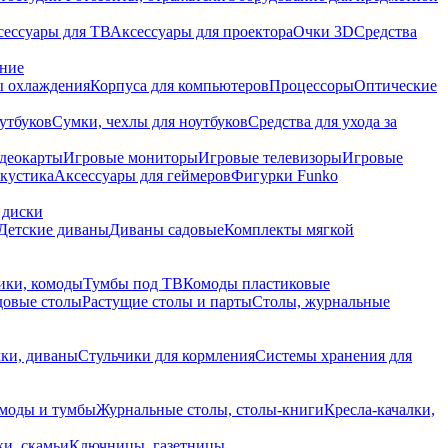
сессуары для ТВ
Аксессуары для проектора
Очки 3D
Средства
ание
 охлаждения
Корпуса для компьютеров
Процессоры
Оптические
утбуков
Сумки, чехлы для ноутбуков
Средства для ухода за
деокарты
Игровые мониторы
Игровые телевизоры
Игровые
акустика
Аксессуары для геймеров
Фигурки Funko
 диски
Детские диваны
Диваны садовые
Комплекты мягкой
ики, комоды
Тумбы под ТВ
Комоды пластиковые
довые столы
Растущие столы и парты
Столы, журнальные
ки, диваны
Стульчики для кормления
Системы хранения для
моды и тумбы
Журнальные столы, столы-книги
Кресла-качалки,
ки, скамьи
Ключницы, газетницы