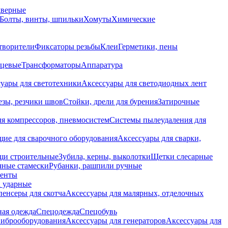
дверные
Болты, винты, шпильки
Хомуты
Химические
творители
Фиксаторы резьбы
Клеи
Герметики, пены
нцевые
Трансформаторы
Аппаратура
уары для светотехники
Аксессуары для светодиодных лент
езы, резчики швов
Стойки, дрели для бурения
Затирочные
ля компрессоров, пневмосистем
Системы пылеудаления для
ие для сварочного оборудования
Аксессуары для сварки,
щи строительные
Зубила, керны, выколотки
Щетки слесарные
чные стамески
Рубанки, рашпили ручные
енты
 ударные
енсеры для скотча
Аксессуары для малярных, отделочных
ная одежда
Спецодежда
Спецобувь
виброоборудования
Аксессуары для генераторов
Аксессуары для