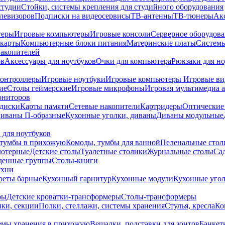
студии
Стойки, системы крепления для студийного оборудования
елевизоров
Подписки на видеосервисы
ТВ-антенны
ТВ-тюнеры
Ак
теры
Игровые компьютеры
Игровые консоли
Серверное оборудов
карты
Компьютерные блоки питания
Материнские платы
Системы
накопителей
ов
Аксессуары для ноутбуков
Очки для компьютера
Рюкзаки для но
контроллеры
Игровые ноутбуки
Игровые компьютеры
Игровые ви
ие
Столы геймерские
Игровые микрофоны
Игровая мультимедиа 
ониторов
диски
Карты памяти
Сетевые накопители
Картридеры
Оптические
иваны П-образные
Кухонные уголки, диваны
Диваны модульные
 для ноутбуков
тумбы в прихожую
Комоды, тумбы для ванной
Пеленальные стол
ьютерные
Детские столы
Туалетные столики
Журнальные столы
Са
денные группы
Столы-книги
ухни
уреты барные
Кухонный гарнитур
Кухонные модули
Кухонные угол
ры
Детские кроватки-трансформеры
Столы-трансформеры
ки, секции
Полки, стеллажи, системы хранения
Стулья, кресла
Ко
емы хранения в прихожую
Вешалки, подставки для зонтов
Банкет