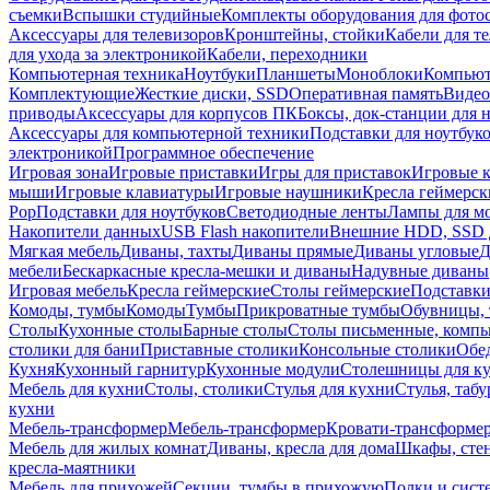
съемки
Вспышки студийные
Комплекты оборудования для фото
Аксессуары для телевизоров
Кронштейны, стойки
Кабели для т
для ухода за электроникой
Кабели, переходники
Компьютерная техника
Ноутбуки
Планшеты
Моноблоки
Компью
Комплектующие
Жесткие диски, SSD
Оперативная память
Видео
приводы
Аксессуары для корпусов ПК
Боксы, док-станции для 
Аксессуары для компьютерной техники
Подставки для ноутбук
электроникой
Программное обеспечение
Игровая зона
Игровые приставки
Игры для приставок
Игровые 
мыши
Игровые клавиатуры
Игровые наушники
Кресла геймерск
Pop
Подставки для ноутбуков
Светодиодные ленты
Лампы для м
Накопители данных
USB Flash накопители
Внешние HDD, SSD 
Мягкая мебель
Диваны, тахты
Диваны прямые
Диваны угловые
Д
мебели
Бескаркасные кресла-мешки и диваны
Надувные диваны
Игровая мебель
Кресла геймерские
Столы геймерские
Подставки
Комоды, тумбы
Комоды
Тумбы
Прикроватные тумбы
Обувницы, 
Столы
Кухонные столы
Барные столы
Столы письменные, комп
столики для бани
Приставные столики
Консольные столики
Обе
Кухня
Кухонный гарнитур
Кухонные модули
Столешницы для к
Мебель для кухни
Столы, столики
Стулья для кухни
Стулья, таб
кухни
Мебель-трансформер
Мебель-трансформер
Кровати-трансформе
Мебель для жилых комнат
Диваны, кресла для дома
Шкафы, стен
кресла-маятники
Мебель для прихожей
Секции, тумбы в прихожую
Полки и сист