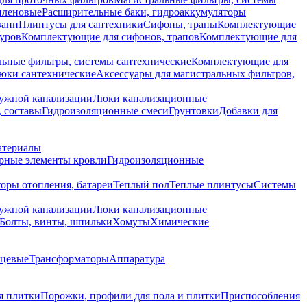
иленовые
Расширительные баки, гидроаккумуляторы
ванн
Плинтусы для сантехники
Сифоны, трапы
Комплектующие
уров
Комплектующие для сифонов, трапов
Комплектующие для
ьные фильтры, системы сантехнические
Комплектующие для
юки сантехнические
Аксессуары для магистральных фильтров,
ружной канализации
Люки канализационные
 составы
Гидроизоляционные смеси
Грунтовки
Добавки для
атериалы
рные элементы кровли
Гидроизоляционные
оры отопления, батареи
Теплый пол
Теплые плинтусы
Системы
ружной канализации
Люки канализационные
Болты, винты, шпильки
Хомуты
Химические
нцевые
Трансформаторы
Аппаратура
я плитки
Порожки, профили для пола и плитки
Приспособления