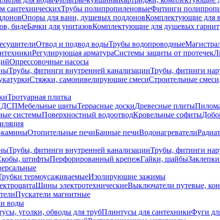
ем сантехнических
Трубы полипропиленовые
Фитинги полипроп
ддонов
Опоры для ванн, душевых поддонов
Комплектующие для 
ов, биде
Бачки для унитазов
Комплектующие для душевых гарнит
есушители
Отвод и подвод воды
Трубы водопроводные
Магистрал
антехники
Регулирующая арматура
Системы защиты от протечек
Л
ций
Опрессовочные насосы
ны
Трубы, фитинги внутренней канализации
Трубы, фитинги на
катурки
Стяжки, самонивелирующие смеси
Строительные смеси,
ки
Тротуарная плитка
ЛДСП
Мебельные щиты
Террасные доски
Древесные плиты
Пилом
ные системы
Поверхностный водоотвод
Кровельные софиты
Добо
тиляция
-камины
Отопительные печи
Банные печи
Водонагреватели
Радиат
ны
Трубы, фитинги внутренней канализации
Трубы, фитинги на
Скобы, штифты
Перфорированный крепеж
Гайки, шайбы
Заклепки
ерсальные
Трубки термоусаживаемые
Изолирующие зажимы
лектрощита
Шины электротехнические
Выключатели путевые, ко
атели
Пускатели магнитные
ки воды
усы, уголки, обводы для труб
Плинтусы для сантехники
Фуги дл