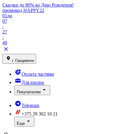
Скидки до 80% ко Дню Рождения!
промокод HAPPY22
01
дн
07
:
27
:
49
г. Ганцевичи
Оплата частями
Для юрлиц
Покупателям
Telegram
+375 29
302 10 21
Еще