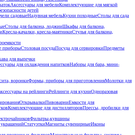
ваток
Аксессуары для мебели
Комплектующие для мягкой
безопасности детей
чели садовые
Надувная мебель
Кухни походные
Столы для сада
вые
Столы для балкона, лоджии
Шкафы для балкона,
ии
Кресла-качалки, кресла-маятники
Стулья для балкона,
роемкости
е приборы
Столовая посуда
Посуда для сервировки
Предметы
укава для выпечки
ссуары для охлаждения напитков
Наборы для бара, мини-
сита, воронки
Формы, приборы для приготовления
Молотки для
аксессуары на рейлинги
Рейлинги для кухни
Одноразовая
вирования
Открывалки
Пивоварни
Емкости для
тков
Комплектующие для дистилляторов
Прессы, дробилки для
лектрочайников
Фильтры-кувшины
я украшений
Статуэтки
Магниты сувенирные
Иконы
ля проточных фильтров
Магистральные фильтры, системы