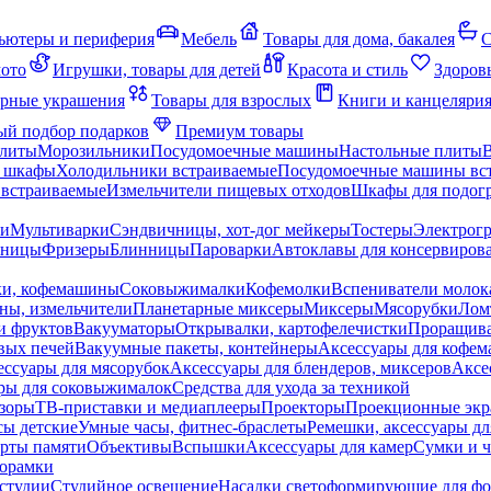
ьютеры и периферия
Мебель
Товары для дома, бакалея
С
мото
Игрушки, товары для детей
Красота и стиль
Здоров
рные украшения
Товары для взрослых
Книги и канцеляри
й подбор подарков
Премиум товары
плиты
Морозильники
Посудомоечные машины
Настольные плиты
 шкафы
Холодильники встраиваемые
Посудомоечные машины вс
встраиваемые
Измельчители пищевых отходов
Шкафы для подогр
чи
Мультиварки
Сэндвичницы, хот-дог мейкеры
Тостеры
Электрог
еницы
Фризеры
Блинницы
Пароварки
Автоклавы для консервиров
ки, кофемашины
Соковыжималки
Кофемолки
Вспениватели молок
ны, измельчители
Планетарные миксеры
Миксеры
Мясорубки
Лом
и фруктов
Вакууматоры
Открывалки, картофелечистки
Проращива
вых печей
Вакуумные пакеты, контейнеры
Аксессуары для кофе
ессуары для мясорубок
Аксессуары для блендеров, миксеров
Аксе
ры для соковыжималок
Средства для ухода за техникой
зоры
ТВ-приставки и медиаплееры
Проекторы
Проекционные эк
сы детские
Умные часы, фитнес-браслеты
Ремешки, аксессуары дл
рты памяти
Объективы
Вспышки
Аксессуары для камер
Сумки и ч
орамки
студии
Студийное освещение
Насадки светоформирующие для фо