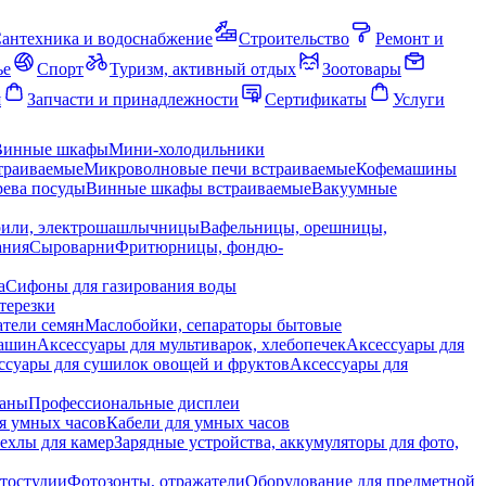
антехника и водоснабжение
Строительство
Ремонт и
ье
Спорт
Туризм, активный отдых
Зоотовары
я
Запчасти и принадлежности
Сертификаты
Услуги
Винные шкафы
Мини-холодильники
траиваемые
Микроволновые печи встраиваемые
Кофемашины
ева посуды
Винные шкафы встраиваемые
Вакуумные
рили, электрошашлычницы
Вафельницы, орешницы,
ания
Сыроварни
Фритюрницы, фондю-
а
Сифоны для газирования воды
терезки
тели семян
Маслобойки, сепараторы бытовые
машин
Аксессуары для мультиварок, хлебопечек
Аксессуары для
ссуары для сушилок овощей и фруктов
Аксессуары для
раны
Профессиональные дисплеи
я умных часов
Кабели для умных часов
ехлы для камер
Зарядные устройства, аккумуляторы для фото,
тостудии
Фотозонты, отражатели
Оборудование для предметной