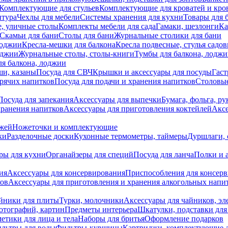
Комплектующие для стульев
Комплектующие для кроватей и кро
итура
Чехлы для мебели
Системы хранения для кухни
Товары для 
, уличные столы
Комплекты мебели для сада
Гамаки, шезлонги
Ка
Скамьи для бани
Столы для бани
Журнальные столики для бани
лоджии
Кресла-мешки для балкона
Кресла подвесные, стулья садо
оджии
Журнальные столы, столы-книги
Тумбы для балкона, лодж
я балкона, лоджии
ши, казаны
Посуда для СВЧ
Крышки и аксессуары для посуды
Гаст
орячих напитков
Посуда для подачи и хранения напитков
Столовы
Посуда для запекания
Аксессуары для выпечки
Бумага, фольга, р
хранения напитков
Аксессуары для приготовления коктейлей
Аксе
ожей
Ножеточки и комплектующие
ки
Разделочные доски
Кухонные термометры, таймеры
Дуршлаги, 
ры для кухни
Органайзеры для специй
Посуда для ланча
Полки и 
ия
Аксессуары для консервирования
Приспособления для консер
ков
Аксессуары для приготовления и хранения алкогольных напи
йники для плиты
Турки, молочники
Аксессуары для чайников, э
отографий, картин
Предметы интерьера
Шкатулки, подставки дл
етики для лица и тела
Наборы для бритья
Оформление подарков
льтры для воды
Фильтры-кувшины
Картриджи, комплектующие д