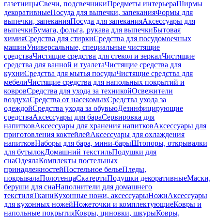
газетницы
Свечи, подсвечники
Предметы интерьера
Ширмы
декоративные
Посуда для выпечки, запекания
Формы для
выпечки, запекания
Посуда для запекания
Аксессуары для
выпечки
Бумага, фольга, рукава для выпечки
Бытовая
химия
Средства для стирки
Средства для посудомоечных
машин
Универсальные, специальные чистящие
средства
Чистящие средства для стекол и зеркал
Чистящие
средства для ванной и туалета
Чистящие средства для
кухни
Средства для мытья посуды
Чистящие средства для
мебели
Чистящие средства для напольных покрытий и
ковров
Средства для ухода за техникой
Освежители
воздуха
Средства от насекомых
Средства ухода за
одеждой
Средства ухода за обувью
Дезинфицирующие
средства
Аксессуары для бара
Сервировка для
напитков
Аксессуары для хранения напитков
Аксессуары для
приготовления коктейлей
Аксессуары для охлаждения
напитков
Наборы для бара, мини-бары
Штопоры, открывалки
для бутылок
Домашний текстиль
Подушки для
сна
Одеяла
Комплекты постельных
принадлежностей
Постельное белье
Пледы,
покрывала
Полотенца
Скатерти
Подушки декоративные
Маски,
беруши для сна
Наполнители для домашнего
текстиля
Ткани
Кухонные ножи, аксессуары
Ножи
Аксессуары
для кухонных ножей
Ножеточки и комплектующие
Ковры и
напольные покрытия
Ковры, циновки, шкуры
Ковры,