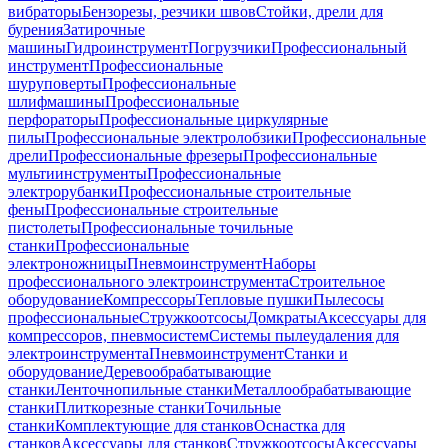
вибраторы
Бензорезы, резчики швов
Стойки, дрели для
бурения
Затирочные
машины
Гидроинструмент
Погрузчики
Профессиональный
инструмент
Профессиональные
шуруповерты
Профессиональные
шлифмашины
Профессиональные
перфораторы
Профессиональные циркулярные
пилы
Профессиональные электролобзики
Профессиональные
дрели
Профессиональные фрезеры
Профессиональные
мультиинструменты
Профессиональные
электрорубанки
Профессиональные строительные
фены
Профессиональные строительные
пистолеты
Профессиональные точильные
станки
Профессиональные
электроножницы
Пневмоинструмент
Наборы
профессионального электроинструмента
Строительное
оборудование
Компрессоры
Тепловые пушки
Пылесосы
профессиональные
Стружкоотсосы
Домкраты
Аксессуары для
компрессоров, пневмосистем
Системы пылеудаления для
электроинструмента
Пневмоинструмент
Станки и
оборудование
Деревообрабатывающие
станки
Ленточнопильные станки
Металлообрабатывающие
станки
Плиткорезные станки
Точильные
станки
Комплектующие для станков
Оснастка для
станков
Аксессуары для станков
Стружкоотсосы
Аксессуары