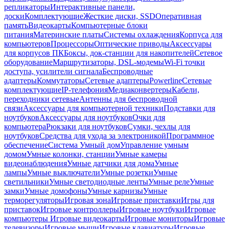
репликаторы
Интерактивные панели,
доски
Комплектующие
Жесткие диски, SSD
Оперативная
память
Видеокарты
Компьютерные блоки
питания
Материнские платы
Системы охлаждения
Корпуса для
компьютеров
Процессоры
Оптические приводы
Аксессуары
для корпусов ПК
Боксы, док-станции для накопителей
Сетевое
оборудование
Маршрутизаторы, DSL-модемы
Wi-Fi точки
доступа, усилители сигнала
Беспроводные
адаптеры
Коммутаторы
Сетевые адаптеры
Powerline
Сетевые
комплектующие
IP-телефония
Медиаконвертеры
Кабели,
переходники сетевые
Антенны для беспроводной
связи
Аксессуары для компьютерной техники
Подставки для
ноутбуков
Аксессуары для ноутбуков
Очки для
компьютера
Рюкзаки для ноутбуков
Сумки, чехлы для
ноутбуков
Средства для ухода за электроникой
Программное
обеспечение
Система Умный дом
Управление умным
домом
Умные колонки, станции
Умные камеры
видеонаблюдения
Умные датчики для дома
Умные
лампы
Умные выключатели
Умные розетки
Умные
светильники
Умные светодиодные ленты
Умные реле
Умные
замки
Умные домофоны
Умные карнизы
Умные
терморегуляторы
Игровая зона
Игровые приставки
Игры для
приставок
Игровые контроллеры
Игровые ноутбуки
Игровые
компьютеры
Игровые видеокарты
Игровые мониторы
Игровые
телевизоры
Игровые мыши
Игровые клавиатуры
Игровые