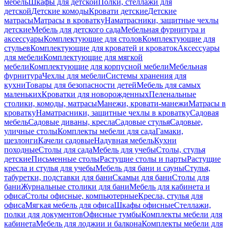
мебель
Шкафы для детской
Полки, стеллажи для
детской
Детские комоды
Кровати детские
Детские
матрасы
Матрасы в кроватку
Наматрасники, защитные чехлы
детские
Мебель для детского сада
Мебельная фурнитура и
аксессуары
Комплектующие для столов
Комплектующие для
стульев
Комплектующие для кроватей и кроваток
Аксессуары
для мебели
Комплектующие для мягкой
мебели
Комплектующие для корпусной мебели
Мебельная
фурнитура
Чехлы для мебели
Системы хранения для
кухни
Товары для безопасности детей
Мебель для самых
маленьких
Кроватки для новорожденных
Пеленальные
столики, комоды, матрасы
Манежи, кровати-манежи
Матрасы в
кроватку
Наматрасники, защитные чехлы в кроватку
Садовая
мебель
Садовые диваны, кресла
Садовые стулья
Садовые,
уличные столы
Комплекты мебели для сада
Гамаки,
шезлонги
Качели садовые
Надувная мебель
Кухни
походные
Столы для сада
Мебель для учебы
Столы, стулья
детские
Письменные столы
Растущие столы и парты
Растущие
кресла и стулья для учебы
Мебель для бани и сауны
Стулья,
табуретки, подставки для бани
Скамьи для бани
Столы для
бани
Журнальные столики для бани
Мебель для кабинета и
офиса
Столы офисные, компьютерные
Кресла, стулья для
офиса
Мягкая мебель для офиса
Шкафы офисные
Стеллажи,
полки для документов
Офисные тумбы
Комплекты мебели для
кабинета
Мебель для лоджии и балкона
Комплекты мебели для