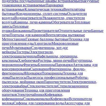
подогрева посуды
Винные шкафы встраиваемые
Вакуумные
упаковщики встраиваемые
Пароварки
встраиваемые
Климатическая техника
Вентиляторы
бытовые
Кондиционеры, сплит-системы
Охладители
воздуха
Водонагреватели
Увлажнители, очистители
воздуха
Камины, печи-камины
Обогреватели
Тепловые
завесы
Тепловые
пушки
Биокамины
Проветриватели
Отопительные печи
Банные
печи
Порталы для каминов
Вентиляторы вытяжные
Метеостанции
Газовые баллоны бытовые
Техника для
приготовления еды
Аэрогрили
Микроволновые
печи
Мультиварки
Сэндвичницы, хот-дог
мейкеры
Тостеры
Электрогрили,
электрошашлычницы
Вафельницы, орешницы,
кексницы
Хлебопечки
Ростеры, мини-печи
Йогуртницы,
мороженицы
Фризеры
Блинницы
Пароварки
Автоклавы для
консервирования
Сыроварни
Фритюрницы, фондю-
фритюрницы
Яйцеварки
Попкорницы
Техника для
дома
Пылесосы
Пылесосы профессиональные
Роботы-
пылесосы, мойщики окон
Пароочистители
Электровеники,
электрошвабры
Стеклоочистители
Стерилизационное
оборудование
Техника для приготовления
напитков
Электрочайники
Кофеварки,
кофемашины
Соковыжималки
Кофемолки
Вспениватели
молока
Сифоны для газирования воды
Аксессуары для