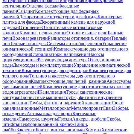
материалы
Шифер
Профнастил
Рулонная кровля
Кровельная
вентиляция
Отделка фасада
Фасадные
панели
Сайдинг
Комплектующие для фасадных
панелей
Декоративные штукатурки для фасада
Клинкерная
плитка для фасада
Декоративный камень для наружной
отделки
Отопление
Отопительные котлы
Газовые
колонки
Камины, печи-камины
Отопительные печи
Банные
печи
Водонагреватели
Радиаторы отопления, батареи
Теплый
пол
Теплые плинтусы
Системы антиобледенения
Управление
климатической техникой
Комплектующие для отопительного
оборудования
Стабилизаторы напряжения
Насосы
циркуляционные
Регулирующая арматура
Отвод и подвод
воды
Дымоходы и комплектующие
Управление климатической
техникой
Комплектующие для радиаторов
Комплектующие для
теплого пола
Топливо и аксессуары для отопительного
оборудования
Комплектующие для печей, каминов
Аксессуары
для каминов, печей
Комплектующие для отопительных котлов,
водонагревателей
Канализация
Тросы сантехнические,
вантузы
Прочистные машины
Трубы, фитинги внутренней
канализации
Трубы, фитинги наружной канализации
Люки
канализационные
Металлопрокат
Металлопрокат
Сваи
Заборы,
ограждения
Автоматика для ворот
Крепежные
изделия
Саморезы, шурупы
Гвозди
Анкеры, дюбели
Скобы,
штифты
Перфорированный крепеж
Гайки,
шайбы
Заклепки
Болты, винты, шпильки
Хомуты
Химические