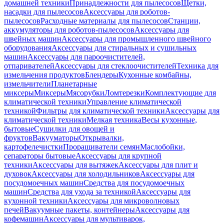
домашней техники
Принадлежности для пылесосов
Щетки,
насадки для пылесосов
Аксессуары для роботов-
пылесосов
Расходные материалы для пылесосов
Станции,
аккумуляторы для роботов-пылесосов
Аксессуары для
швейных машин
Аксессуары для промышленного швейного
оборудования
Аксессуары для стиральных и сушильных
машин
Аксессуары для пароочистителей,
отпаривателей
Аксессуары для стеклоочистителей
Техника для
измельчения продуктов
Блендеры
Кухонные комбайны,
измельчители
Планетарные
миксеры
Миксеры
Мясорубки
Ломтерезки
Комплектующие для
климатической техники
Управление климатической
техникой
Фильтры для климатической техники
Аксессуары для
климатической техники
Мелкая техника
Весы кухонные,
бытовые
Сушилки для овощей и
фруктов
Вакууматоры
Открывалки,
картофелечистки
Проращиватели семян
Маслобойки,
сепараторы бытовые
Аксессуары для крупной
техники
Аксессуары для вытяжек
Аксессуары для плит и
духовок
Аксессуары для холодильников
Аксессуары для
посудомоечных машин
Средства для посудомоечных
машин
Средства для ухода за техникой
Аксессуары для
кухонной техники
Аксессуары для микроволновых
печей
Вакуумные пакеты, контейнеры
Аксессуары для
кофемашин
Аксессуары для мультиварок,