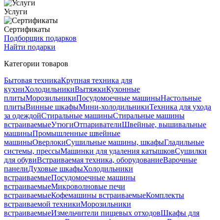
Услуги
Сертификаты
Подборщик подарков
Найти подарки
Категории товаров
Бытовая техника
Крупная техника для
кухни
Холодильники
Вытяжки
Кухонные
плиты
Морозильники
Посудомоечные машины
Настольные
плиты
Винные шкафы
Мини-холодильники
Техника для ухода
за одеждой
Стиральные машины
Стиральные машины
встраиваемые
Утюги
Отпариватели
Швейные, вышивальные
машины
Промышленные швейные
машины
Оверлоки
Сушильные машины, шкафы
Гладильные
системы, прессы
Машинки для удаления катышков
Сушилки
для обуви
Встраиваемая техника, оборудование
Варочные
панели
Духовые шкафы
Холодильники
встраиваемые
Посудомоечные машины
встраиваемые
Микроволновые печи
встраиваемые
Кофемашины встраиваемые
Комплекты
встраиваемой техники
Морозильники
встраиваемые
Измельчители пищевых отходов
Шкафы для