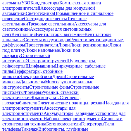
автоматы
УЗО
Конденсаторы
Комплексная защита
электродвигателей
Аксессуары для модульной
автоматики
Светотехника
Промышленное и сигнальное
освещение
Светодиодные ленты
Точечные
светильники
Трековые светильники
Аксессуары для
светотехники
Аксессуары для светодиодных
лент
Вентиляция
Вентиляторы вытяжные
Вентиляторы
канальные
Системы воздуховодов
Решетки вентиляционные,
диффузоры
Проветриватели
Люки
Люки ревизионные
Люки
под плитку
Люки напольные
Люки под
покраску
Строительный
инструмент
Электроинструмент
Шуруповерты,
гайковерты
Шлифмашины
Циркулярные, сабельные
пилы
Перфораторы, отбойные
молотки
Электролобзики
Дрели
Строительные
миксеры
Дальномеры
Многофункциональные
инструменты
Строительные фены
Строительные
пистолеты
Фрезеры
Рубанки, стамески
электрические
Краскопульты
Степлеры,
гвоздезабиватели
Электрические ножницы, резаки
Насадки для
электроинструмента
Аксессуары для
электроинструмента
Аккумуляторы, зарядные устройства для
электроинструмента
Наборы электроинструмента
Силовая и
строительная техника
Бетоносмесители
Генераторы
Тали,
тельферы
Такелаж
Виброплиты, глубинные