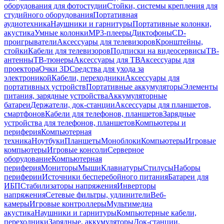
оборудования для фотостудии
Стойки, системы крепления для
студийного оборудования
Портативная
аудиотехника
Наушники и гарнитуры
Портативные колонки,
акустика
Умные колонки
MP3-плееры
Диктофоны
CD-
проигрыватели
Аксессуары для телевизоров
Кронштейны,
стойки
Кабели для телевизоров
Подписки на видеосервисы
ТВ-
антенны
ТВ-тюнеры
Аксессуары для ТВ
Аксессуары для
проектора
Очки 3D
Средства для ухода за
электроникой
Кабели, переходники
Аксессуары для
портативных устройств
Портативные аккумуляторы
Элементы
питания, зарядные устройства
Аккумуляторные
батареи
Держатели, док-станции
Аксессуары для планшетов,
смартфонов
Кабели для телефонов, планшетов
Зарядные
устройства для телефонов, планшетов
Компьютеры и
периферия
Компьютерная
техника
Ноутбуки
Планшеты
Моноблоки
Компьютеры
Игровые
компьютеры
Игровые консоли
Серверное
оборудование
Компьютерная
периферия
Мониторы
Мыши
Клавиатуры
Стилусы
Наборы
периферии
Источники бесперебойного питания
Батареи для
ИБП
Стабилизаторы напряжения
Инверторы
напряжения
Сетевые фильтры, удлинители
Веб-
камеры
Игровые контроллеры
Мультимедиа
акустика
Наушники и гарнитуры
Компьютерные кабели,
переходники
Зарядные, аккумуляторы
Док-станции,