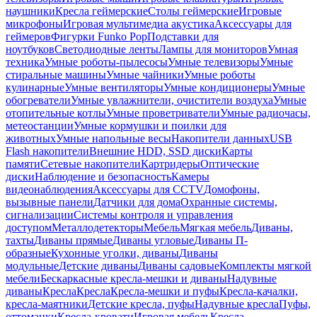
наушники
Кресла геймерские
Столы геймерские
Игровые
микрофоны
Игровая мультимедиа акустика
Аксессуары для
геймеров
Фигурки Funko Pop
Подставки для
ноутбуков
Светодиодные ленты
Лампы для мониторов
Умная
техника
Умные роботы-пылесосы
Умные телевизоры
Умные
стиральные машины
Умные чайники
Умные роботы
кулинарные
Умные вентиляторы
Умные кондиционеры
Умные
обогреватели
Умные увлажнители, очистители воздуха
Умные
отопительные котлы
Умные проветриватели
Умные радиочасы,
метеостанции
Умные кормушки и поилки для
животных
Умные напольные весы
Накопители данных
USB
Flash накопители
Внешние HDD, SSD диски
Карты
памяти
Сетевые накопители
Картридеры
Оптические
диски
Наблюдение и безопасность
Камеры
видеонаблюдения
Аксессуары для CCTV
Домофоны,
вызывные панели
Датчики для дома
Охранные системы,
сигнализации
Системы контроля и управления
доступом
Металлодетекторы
Мебель
Мягкая мебель
Диваны,
тахты
Диваны прямые
Диваны угловые
Диваны П-
образные
Кухонные уголки, диваны
Диваны
модульные
Детские диваны
Диваны садовые
Комплекты мягкой
мебели
Бескаркасные кресла-мешки и диваны
Надувные
диваны
Кресла
Кресла
Кресла-мешки и пуфы
Кресла-качалки,
кресла-маятники
Детские кресла, пуфы
Надувные кресла
Пуфы,
оттоманки
Кресла-кровати
Игровая мебель
Кресла