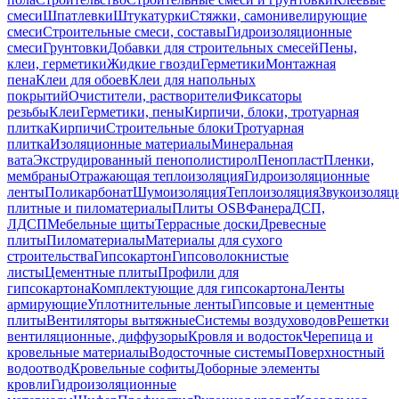
смеси
Шпатлевки
Штукатурки
Стяжки, самонивелирующие
смеси
Строительные смеси, составы
Гидроизоляционные
смеси
Грунтовки
Добавки для строительных смесей
Пены,
клеи, герметики
Жидкие гвозди
Герметики
Монтажная
пена
Клеи для обоев
Клеи для напольных
покрытий
Очистители, растворители
Фиксаторы
резьбы
Клеи
Герметики, пены
Кирпичи, блоки, тротуарная
плитка
Кирпичи
Строительные блоки
Тротуарная
плитка
Изоляционные материалы
Минеральная
вата
Экструдированный пенополистирол
Пенопласт
Пленки,
мембраны
Отражающая теплоизоляция
Гидроизоляционные
ленты
Поликарбонат
Шумоизоляция
Теплоизоляция
Звукоизоляц
плитные и пиломатериалы
Плиты OSB
Фанера
ДСП,
ЛДСП
Мебельные щиты
Террасные доски
Древесные
плиты
Пиломатериалы
Материалы для сухого
строительства
Гипсокартон
Гипсоволокнистые
листы
Цементные плиты
Профили для
гипсокартона
Комплектующие для гипсокартона
Ленты
армирующие
Уплотнительные ленты
Гипсовые и цементные
плиты
Вентиляторы вытяжные
Системы воздуховодов
Решетки
вентиляционные, диффузоры
Кровля и водосток
Черепица и
кровельные материалы
Водосточные системы
Поверхностный
водоотвод
Кровельные софиты
Доборные элементы
кровли
Гидроизоляционные