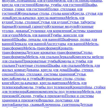
модули
Столешницы для кухни
Мебель для гостиной
Диваны,
кресла для гостиной
Комоды, тумбы для гостиной
Шкафы,
стенки, горки для гостиной
Полки, стеллажи для
гостиной
Журнальные столы, столы-книги
Кресла, стулья для
дома
Кресла-качалки, кресла-маятники
Мебель для
кухни
Столы, столики
Стулья для кухни
Стулья, табуреты
барные
Кухонный гарнитур
Кухонные модули
Кухонные
уголки, диваны
Стульчики для кормления
Системы хранения
для кухни
Мебель для ванной
Тумбы, консоли для
ванной
Шкафы, пеналы для ванной
Шкафчики, полки для
ванной
Зеркала для ванной
Аксессуары для ванной
Мебель-
трансформер
Мебель-трансформер
Кровати-
трансформеры
Детские кроватки-трансформеры
Столы-
трансформеры
Мебель для спальни
Зеркала
Комплекты мебели
для спальни
Прикроватные тумбы
Комоды и тумбы для
спальни
Туалетные столики
Шкафы для спальни
Мебель для
жилых комнат
Диваны, кресла для дома
Шкафы, стенки,
секции
Полки, стеллажи, системы хранения
Стулья,
кресла
Комоды и тумбы
Журнальные столы, столы-
книги
Кресла-качалки, кресла-маятники
Мебель для
телевизора
Комоды, тумбы под телевизор
Кронштейны, стойки
для телевизора
Каминокомплекты под телевизор
Мебель для
прихожей
Секции, тумбы в прихожую
Полки и системы
хранения в прихожую
Вешалки, подставки для
зонтов
Банкетки, скамьи
Ключницы, газетницы
Детская