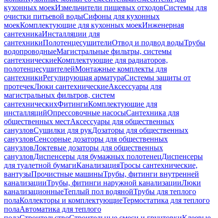
кухонных моек
Измельчители пищевых отходов
Системы для
очистки питьевой воды
Сифоны для кухонных
моек
Комплектующие для кухонных моек
Инженерная
сантехника
Инсталляции для
сантехники
Полотенцесушители
Отвод и подвод воды
Трубы
водопроводные
Магистральные фильтры, системы
сантехнические
Комплектующие для радиаторов,
полотенцесушителей
Монтажные комплекты для
сантехники
Регулирующая арматура
Системы защиты от
протечек
Люки сантехнические
Аксессуары для
магистральных фильтров, систем
сантехнических
Фитинги
Комплектующие для
инсталляций
Опрессовочные насосы
Сантехника для
общественных мест
Аксессуары для общественных
санузлов
Сушилки для рук
Дозаторы для общественных
санузлов
Сенсорные дозаторы для общественных
санузлов
Локтевые дозаторы для общественных
санузлов
Диспенсеры для бумажных полотенец
Диспенсеры
для туалетной бумаги
Канализация
Тросы сантехнические,
вантузы
Прочистные машины
Трубы, фитинги внутренней
канализации
Трубы, фитинги наружной канализации
Люки
канализационные
Теплый пол водяной
Трубы для теплого
пола
Коллекторы и комплектующие
Термостатика для теплого
пола
Автоматика для теплого
пола
Строительство
Строительные смеси и грунтовки
Клеевые