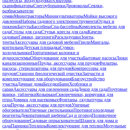
пылесосы, воздуходувки
Аэраторы,
скарификаторы
Снегоуборщики
Дровоколы
Сеялки,
разбрасыватели
семян
Минитракторы
Миникультиваторы
Мойки высокого
давления
Наборы садового электроинструмента
Отдых и
пикник
Батуты
Бассейны
Спа-бассейны
Комплекты мебели для
сада
Столы для сада
Стулья, кресла для сада
Качели
садовые
Гамаки, шезлонги
Раскладушки
Зонты,
тенты
Аксессуары для садовой мебели
Грили
Мангалы,
коптильни
Детская площадка
Сумки-
холодильники
Портативные колонки и
аудиосистемы
Оборудование для участка
Бытовые насосы
Люки
канализационные
Пруды, аксессуары для прудов
Фильтры,
насосы, стерилизаторы для прудов
Компрессоры для
прудов
Станции биологической очистки
Запчасти и
комплектующие для оборудования
Благоустройство
участка
Дачные дома
Беседки
Бани
Хозблоки и
сараи
Аксессуары для озеленения сада
Декор для сада
Почтовые
ящики, таблички
Козырьки
Скворечники, кормушки для
птиц
Домики для насекомых
Фонтаны, скульптуры для
сада
Пруды, аксессуары для прудов
Уличные
обогреватели
Уличные светильники
Противогололедные
реагенты
Декоративный щебень
Сад и огород
Поливочное
оборудование
Садовые опрыскиватели
Шланги для дома и
сада
Парники
Теплицы
Комплектующие для теплиц
Модульные