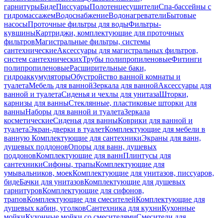
гарнитуры
Биде
Писсуары
Полотенцесушители
Спа-бассейны с
гидромассажем
Водоснабжение
Водонагреватели
Бытовые
насосы
Проточные фильтры для воды
Фильтры-
кувшины
Картриджи, комплектующие для проточных
фильтров
Магистральные фильтры, системы
сантехнические
Аксессуары для магистральных фильтров,
систем сантехнических
Трубы полипропиленовые
Фитинги
полипропиленовые
Расширительные баки,
гидроаккумуляторы
Обустройство ванной комнаты и
туалета
Мебель для ванной
Зеркала для ванной
Аксессуары для
ванной и туалета
Сиденья и чехлы для унитаза
Шторки,
карнизы для ванны
Стеклянные, пластиковые шторки для
ванны
Наборы для ванной и туалета
Зеркала
косметические
Сиденья для ванны
Коврики для ванной и
туалета
Экран-дверки в туалет
Комплектующие для мебели в
ванную
Комплектующие для сантехники
Экраны для ванн,
душевых поддонов
Опоры для ванн, душевых
поддонов
Комплектующие для ванн
Плинтусы для
сантехники
Сифоны, трапы
Комплектующие для
умывальников, моек
Комплектующие для унитазов, писсуаров,
биде
Бачки для унитазов
Комплектующие для душевых
гарнитуров
Комплектующие для сифонов,
трапов
Комплектующие для смесителей
Комплектующие для
душевых кабин, уголков
Сантехника для кухни
Кухонные
мойки
Кухонные мойки со смесителями
Смесители для