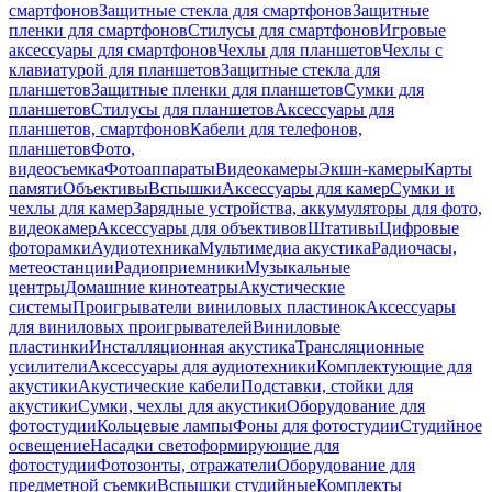
смартфонов
Защитные стекла для смартфонов
Защитные
пленки для смартфонов
Стилусы для смартфонов
Игровые
аксессуары для смартфонов
Чехлы для планшетов
Чехлы с
клавиатурой для планшетов
Защитные стекла для
планшетов
Защитные пленки для планшетов
Сумки для
планшетов
Стилусы для планшетов
Аксессуары для
планшетов, смартфонов
Кабели для телефонов,
планшетов
Фото,
видеосъемка
Фотоаппараты
Видеокамеры
Экшн-камеры
Карты
памяти
Объективы
Вспышки
Аксессуары для камер
Сумки и
чехлы для камер
Зарядные устройства, аккумуляторы для фото,
видеокамер
Аксессуары для объективов
Штативы
Цифровые
фоторамки
Аудиотехника
Мультимедиа акустика
Радиочасы,
метеостанции
Радиоприемники
Музыкальные
центры
Домашние кинотеатры
Акустические
системы
Проигрыватели виниловых пластинок
Аксессуары
для виниловых проигрывателей
Виниловые
пластинки
Инсталляционная акустика
Трансляционные
усилители
Аксессуары для аудиотехники
Комплектующие для
акустики
Акустические кабели
Подставки, стойки для
акустики
Сумки, чехлы для акустики
Оборудование для
фотостудии
Кольцевые лампы
Фоны для фотостудии
Студийное
освещение
Насадки светоформирующие для
фотостудии
Фотозонты, отражатели
Оборудование для
предметной съемки
Вспышки студийные
Комплекты