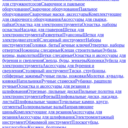
для стружкоотсосов
Сварочное и паяльное
оборудование
Сварочное оборудование
Паяльное
оборудование
Сварочные маски, аксессуары
Комплектующие
для сварочного оборудования
Аксессуары для сварки,
пайки
Оснастка для электроинструмента
Оснастка, наборы
оснастки
Насадки для граверов
Щетки для
электроинструмента
Развертки
Пуансоны
Щетки для
электродвигателей
Слесарный инструмент
Наборы
инструментов
Головки, биты
Гаечные ключи
Отвертки, наборы
отверток
Ножницы слесарные
Клещи строительные
Зубила,
керны, выколотки
Щетки слесарные
Оснастка и аксессуары для
бурения и сверления
Сверла, буры, зенкеры
Коронки
Зубила для
электроинструмента
Аксессуары для бурения и
сверления
Столярный инструмент
Тиски, струбцины,
гейферные зажимы
Ручные пилы, ножовки
Молотки, кувалды,
киянки
Напильники
Ручные стамески
Рубанки, рашпили
ручные
Оснастка и аксессуары для резания и
шлифования
Отрезные, пильные диски
Пильные полотна для
электроинструмента
Фрезы
Шлифовальные диски, насадки,
листы
Шлифовальные чашки
Точильные камни, круги,
сегменты
Полировальные валы
Направляющие
шины
Комплектующие для резания
Аксессуары для
резания
Аксессуары для шлифования
Электромонтажный
инструмент
Обжимной инструмент
Плоскогубцы,
круглогубцы
Кусачки, болторезы,