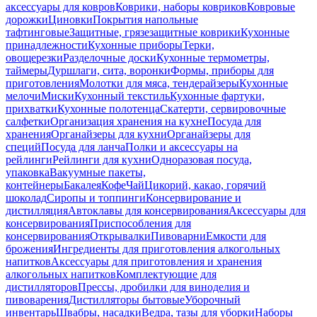
аксессуары для ковров
Коврики, наборы ковриков
Ковровые
дорожки
Циновки
Покрытия напольные
тафтинговые
Защитные, грязезащитные коврики
Кухонные
принадлежности
Кухонные приборы
Терки,
овощерезки
Разделочные доски
Кухонные термометры,
таймеры
Дуршлаги, сита, воронки
Формы, приборы для
приготовления
Молотки для мяса, тендерайзеры
Кухонные
мелочи
Миски
Кухонный текстиль
Кухонные фартуки,
прихватки
Кухонные полотенца
Скатерти, сервировочные
салфетки
Организация хранения на кухне
Посуда для
хранения
Органайзеры для кухни
Органайзеры для
специй
Посуда для ланча
Полки и аксессуары на
рейлинги
Рейлинги для кухни
Одноразовая посуда,
упаковка
Вакуумные пакеты,
контейнеры
Бакалея
Кофе
Чай
Цикорий, какао, горячий
шоколад
Сиропы и топпинги
Консервирование и
дистилляция
Автоклавы для консервирования
Аксессуары для
консервирования
Приспособления для
консервирования
Открывалки
Пивоварни
Емкости для
брожения
Ингредиенты для приготовления алкогольных
напитков
Аксессуары для приготовления и хранения
алкогольных напитков
Комплектующие для
дистилляторов
Прессы, дробилки для виноделия и
пивоварения
Дистилляторы бытовые
Уборочный
инвентарь
Швабры, насадки
Ведра, тазы для уборки
Наборы