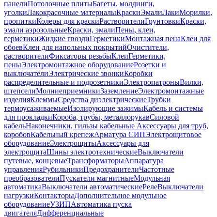
панели
Потолочные плиты
Багеты, молдинги,
уголки
Лакокрасочные материалы
Краски
Эмали
Лаки
Морилки,
пропитки
Колеры для краски
Растворители
Грунтовки
Краски,
эмали аэрозольные
Краски, эмали
Пены, клеи,
герметики
Жидкие гвозди
Герметики
Монтажная пена
Клеи для
обоев
Клеи для напольных покрытий
Очистители,
растворители
Фиксаторы резьбы
Клеи
Герметики,
пены
Электромонтажное оборудование
Розетки и
выключатели
Электрические звонки
Коробки
распределительные и подрозетники
Электропатроны
Вилки,
штепсели
Молниеприемники
Заземление
Электромонтажные
изделия
Клеммы
Средства диэлектрические
Трубки
термоусаживаемые
Изолирующие зажимы
Кабель и системы
для прокладки
Короба, трубы, металлорукав
Силовой
кабель
Наконечники, гильзы кабельные
Аксессуары для труб,
коробов
Кабельный крепеж
Арматура СИП
Электрощитовое
оборудование
Электрощиты
Аксессуары для
электрощита
Шины электротехнические
Выключатели
путевые, концевые
Трансформаторы
Аппаратура
управления
Рубильники
Предохранители
Частотные
преобразователи
Пускатели магнитные
Модульная
автоматика
Выключатели автоматические
Реле
Выключатели
нагрузки
Контакторы
Дополнительное модульное
оборудование
УЗИП
Автоматика пуска
двигателя
Дифференциальные