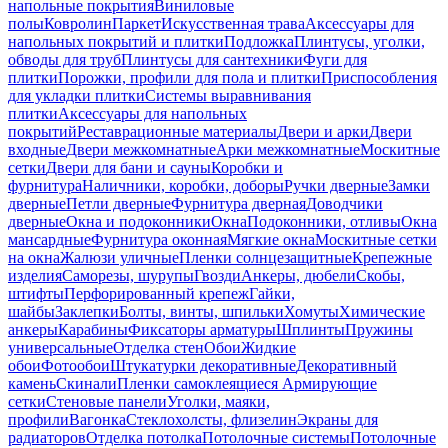
напольные покрытия
Виниловые
полы
Ковролин
Паркет
Искусственная трава
Аксессуары для
напольных покрытий и плитки
Подложка
Плинтусы, уголки,
обводы для труб
Плинтусы для сантехники
Фуги для
плитки
Порожки, профили для пола и плитки
Приспособления
для укладки плитки
Системы выравнивания
плитки
Аксессуары для напольных
покрытий
Реставрационные материалы
Двери и арки
Двери
входные
Двери межкомнатные
Арки межкомнатные
Москитные
сетки
Двери для бани и сауны
Коробки и
фурнитура
Наличники, коробки, доборы
Ручки дверные
Замки
дверные
Петли дверные
Фурнитура дверная
Доводчики
дверные
Окна и подоконники
Окна
Подоконники, отливы
Окна
мансардные
Фурнитура оконная
Мягкие окна
Москитные сетки
на окна
Жалюзи уличные
Пленки солнцезащитные
Крепежные
изделия
Саморезы, шурупы
Гвозди
Анкеры, дюбели
Скобы,
штифты
Перфорированный крепеж
Гайки,
шайбы
Заклепки
Болты, винты, шпильки
Хомуты
Химические
анкеры
Карабины
Фиксаторы арматуры
Шплинты
Пружины
универсальные
Отделка стен
Обои
Жидкие
обои
Фотообои
Штукатурки декоративные
Декоративный
камень
Скинали
Пленки самоклеящиеся
Армирующие
сетки
Стеновые панели
Уголки, маяки,
профили
Вагонка
Стеклохолсты, флизелин
Экраны для
радиаторов
Отделка потолка
Потолочные системы
Потолочные