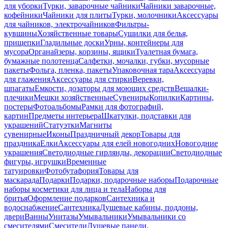
для уборки
Турки, заварочные чайники
Чайники заварочные,
кофейники
Чайники для плиты
Турки, молочники
Аксессуары
для чайников, электрочайников
Фильтры-
кувшины
Хозяйственные товары
Сушилки для белья,
прищепки
Гладильные доски
Урны, контейнеры для
мусора
Органайзеры, корзины, ящики
Туалетная бумага,
бумажные полотенца
Салфетки, мочалки, губки, мусорные
пакеты
Фольга, пленка, пакеты
Упаковочная тара
Аксессуары
для глажения
Аксессуары для стирки
Веревки,
шпагаты
Емкости, дозаторы для моющих средств
Вешалки-
плечики
Мешки хозяйственные
Сувениры
Копилки
Картины,
постеры
Фотоальбомы
Рамки для фотографий,
картин
Предметы интерьера
Шкатулки, подставки для
украшений
Статуэтки
Магниты
сувенирные
Иконы
Праздничный декор
Товары для
праздника
Елки
Аксессуары для елей новогодних
Новогодние
украшения
Светодиодные гирлянды, декорации
Светодиодные
фигуры, игрушки
Временные
татуировки
Фотобутафория
Товары для
маскарада
Подарки
Подарки, подарочные наборы
Подарочные
наборы косметики для лица и тела
Наборы для
бритья
Оформление подарков
Сантехника и
водоснабжение
Сантехника
Душевые кабины, поддоны,
двери
Ванны
Унитазы
Умывальники
Умывальники со
смесителями
Смесители
Душевые панели,