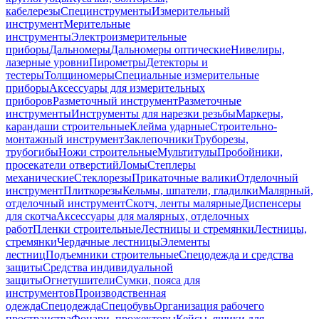
кабелерезы
Специнструменты
Измерительный
инструмент
Мерительные
инструменты
Электроизмерительные
приборы
Дальномеры
Дальномеры оптические
Нивелиры,
лазерные уровни
Пирометры
Детекторы и
тестеры
Толщиномеры
Специальные измерительные
приборы
Аксессуары для измерительных
приборов
Разметочный инструмент
Разметочные
инструменты
Инструменты для нарезки резьбы
Маркеры,
карандаши строительные
Клейма ударные
Строительно-
монтажный инструмент
Заклепочники
Труборезы,
трубогибы
Ножи строительные
Мультитулы
Пробойники,
просекатели отверстий
Ломы
Степлеры
механические
Стеклорезы
Прикаточные валики
Отделочный
инструмент
Плиткорезы
Кельмы, шпатели, гладилки
Малярный,
отделочный инструмент
Скотч, ленты малярные
Диспенсеры
для скотча
Аксессуары для малярных, отделочных
работ
Пленки строительные
Лестницы и стремянки
Лестницы,
стремянки
Чердачные лестницы
Элементы
лестниц
Подъемники строительные
Спецодежда и средства
защиты
Средства индивидуальной
защиты
Огнетушители
Сумки, пояса для
инструментов
Производственная
одежда
Спецодежда
Спецобувь
Организация рабочего
пространства
Фонари, прожекторы
Кейсы, ящики для