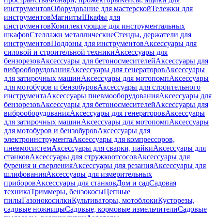
инструментов
Оборудование для мастерской
Тележки для
инструментов
Магниты
Шкафы для
инструментов
Комплектующие для инструментальных
шкафов
Стеллажи металлические
Стенды, держатели для
инструментов
Поддоны для инструментов
Аксессуары для
силовой и строительной техники
Аксессуары для
бензорезов
Аксессуары для бетоносмесителей
Аксессуары для
виброоборудования
Аксессуары для генераторов
Аксессуары
для затирочных машин
Аксессуары для мотопомп
Аксессуары
для мотобуров и бензобуров
Аксессуары для строительного
инструмента
Аксессуары пневмооборудования
Аксессуары для
бензорезов
Аксессуары для бетоносмесителей
Аксессуары для
виброоборудования
Аксессуары для генераторов
Аксессуары
для затирочных машин
Аксессуары для мотопомп
Аксессуары
для мотобуров и бензобуров
Аксессуары для
электроинструмента
Аксессуары для компрессоров,
пневмосистем
Аксессуары для сварки, пайки
Аксессуары для
станков
Аксессуары для стружкоотсосов
Аксессуары для
бурения и сверления
Аксессуары для резания
Аксессуары для
шлифования
Аксессуары для измерительных
приборов
Аксессуары для станков
Дом и сад
Садовая
техника
Триммеры, бензокосы
Цепные
пилы
Газонокосилки
Культиваторы, мотоблоки
Кусторезы,
садовые ножницы
Садовые, кормовые измельчители
Садовые