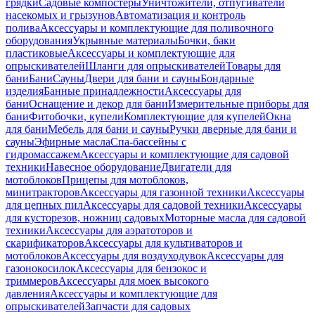
грядки
Садовые компостеры
Уничтожители, отпугиватели
насекомых и грызунов
Автоматизация и контроль
полива
Аксессуары и комплектующие для поливочного
оборудования
Укрывные материалы
Бочки, баки
пластиковые
Аксессуары и комплектующие для
опрыскивателей
Шланги для опрыскивателей
Товары для
бани
Бани
Сауны
Двери для бани и сауны
Бондарные
изделия
Банные принадлежности
Аксессуары для
бани
Оснащение и декор для бани
Измерительные приборы для
бани
Фитобочки, купели
Комплектующие для купелей
Окна
для бани
Мебель для бани и сауны
Ручки дверные для бани и
сауны
Эфирные масла
Спа-бассейны с
гидромассажем
Аксессуары и комплектующие для садовой
техники
Навесное оборудование
Двигатели для
мотоблоков
Прицепы для мотоблоков,
минитракторов
Аксессуары для газонной техники
Аксессуары
для цепных пил
Аксессуары для садовой техники
Аксессуары
для кусторезов, ножниц садовых
Моторные масла для садовой
техники
Аксессуары для аэратоторов и
скарификаторов
Аксессуары для культиваторов и
мотоблоков
Аксессуары для воздуходувок
Аксессуары для
газонокосилок
Аксессуары для бензокос и
триммеров
Аксессуары для моек высокого
давления
Аксессуары и комплектующие для
опрыскивателей
Запчасти для садовых