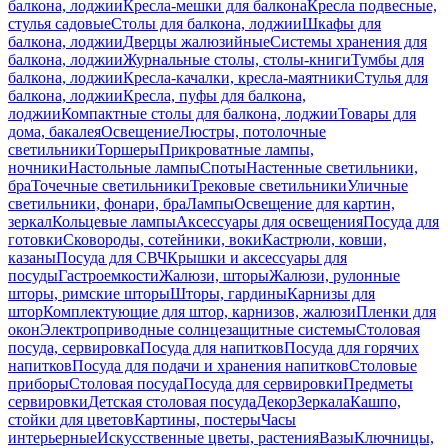
балкона, лоджии
Кресла-мешки для балкона
Кресла подвесные,
стулья садовые
Столы для балкона, лоджии
Шкафы для
балкона, лоджии
Дверцы жалюзийные
Системы хранения для
балкона, лоджии
Журнальные столы, столы-книги
Тумбы для
балкона, лоджии
Кресла-качалки, кресла-маятники
Стулья для
балкона, лоджии
Кресла, пуфы для балкона,
лоджии
Компактные столы для балкона, лоджии
Товары для
дома, бакалея
Освещение
Люстры, потолочные
светильники
Торшеры
Прикроватные лампы,
ночники
Настольные лампы
Споты
Настенные светильники,
бра
Точечные светильники
Трековые светильники
Уличные
светильники, фонари, бра
Лампы
Освещение для картин,
зеркал
Кольцевые лампы
Аксессуары для освещения
Посуда для
готовки
Сковороды, сотейники, воки
Кастрюли, ковши,
казаны
Посуда для СВЧ
Крышки и аксессуары для
посуды
Гастроемкости
Жалюзи, шторы
Жалюзи, рулонные
шторы, римские шторы
Шторы, гардины
Карнизы для
штор
Комплектующие для штор, карнизов, жалюзи
Пленки для
окон
Электроприводные солнцезащитные системы
Столовая
посуда, сервировка
Посуда для напитков
Посуда для горячих
напитков
Посуда для подачи и хранения напитков
Столовые
приборы
Столовая посуда
Посуда для сервировки
Предметы
сервировки
Детская столовая посуда
Декор
Зеркала
Кашпо,
стойки для цветов
Картины, постеры
Часы
интерьерные
Искусственные цветы, растения
Вазы
Ключницы,