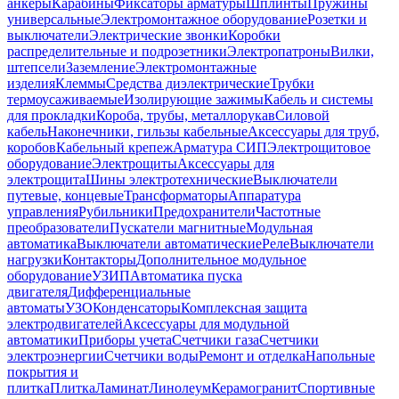
анкеры
Карабины
Фиксаторы арматуры
Шплинты
Пружины
универсальные
Электромонтажное оборудование
Розетки и
выключатели
Электрические звонки
Коробки
распределительные и подрозетники
Электропатроны
Вилки,
штепсели
Заземление
Электромонтажные
изделия
Клеммы
Средства диэлектрические
Трубки
термоусаживаемые
Изолирующие зажимы
Кабель и системы
для прокладки
Короба, трубы, металлорукав
Силовой
кабель
Наконечники, гильзы кабельные
Аксессуары для труб,
коробов
Кабельный крепеж
Арматура СИП
Электрощитовое
оборудование
Электрощиты
Аксессуары для
электрощита
Шины электротехнические
Выключатели
путевые, концевые
Трансформаторы
Аппаратура
управления
Рубильники
Предохранители
Частотные
преобразователи
Пускатели магнитные
Модульная
автоматика
Выключатели автоматические
Реле
Выключатели
нагрузки
Контакторы
Дополнительное модульное
оборудование
УЗИП
Автоматика пуска
двигателя
Дифференциальные
автоматы
УЗО
Конденсаторы
Комплексная защита
электродвигателей
Аксессуары для модульной
автоматики
Приборы учета
Счетчики газа
Счетчики
электроэнергии
Счетчики воды
Ремонт и отделка
Напольные
покрытия и
плитка
Плитка
Ламинат
Линолеум
Керамогранит
Спортивные