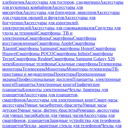
хлебопечек
Аксессуары для тостеров, сэндвичниц
Аксессуары
для кухонных комбайнов
Аксессуары для
мясорубок
Аксессуары для блендеров, миксеров
Аксессуары
для сушилок овощей и фруктов
Аксессуары для
йогуртниц
Аксессуары для аэрогрилей,
электрогрилей
Аксессуары для соковыжималок
Средства для
ухода за техникой
Смартфоны, ТВ и
электроника
Смартфоны
Смартфоны
Смартфоны
восстановленные
Смартфоны Apple
Смартфоны
Xiaomi
Смартфоны Samsung
Смартфоны Honor
Смартфоны
Huawei
Смартфоны POCO
Смартфоны Infinix
Смартфоны
Tecno
Смартфоны Realme
Смартфоны Samsung Galaxy S26
series
Кнопочные телефоны
Складные смартфоны
Телевизоры,
мониторы
Телевизоры
Мониторы
Мониторы-телевизоры
ТВ-
приставки и медиаплееры
Проекторы
Проекционные
экраны
Профессиональные дисплеи
Планшеты, электронные
книги
Планшеты
Электронные книги
Графические
планшеты
Блокноты электронные
Чехлы, бамперы для
планшетов
Аксессуары для планшетов,
смартфонов
Аксессуары для электронных книг
Смарт-часы,
аксессуары
Умные часы
Фитнес-браслеты
Умные часы
детские
Умные часы, фитнес-браслеты
Ремешки, аксессуары
для умных часов
Кабели для умных часов
Аксессуары для
смартфонов, планшетов
Зарядные устройства для телефонов,
планшетов
Чехлы, защитные стекла для телефонов
Чехлы для