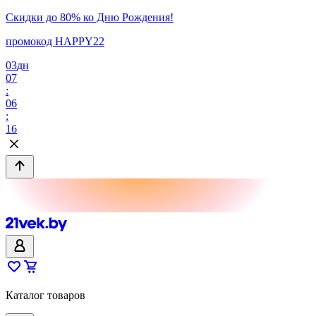
Скидки до 80% ко Дню Рождения!
промокод HAPPY22
03
дн
07
:
06
:
16
Каталог товаров