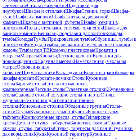
геймерские
Столы геймерские
Подставки для
ноутбуков
Шкафы и стеллажи
Шкафы
Стенки, горки
Шкафы-
купе
Шкафы-гармошки
Шкафы-пеналы для жилой
комнаты
Шкафы с витриной, буфеты
Шкафы, секции в
прихожую
Полки, стеллажи, системы хранения
Шкафы для
ванной комнаты
Вешалки, подставки для зонтов
Комоды,
тумбы
Комоды
Тумбы
Прикроватные тумбы
Обувницы, тумбы в
прихожую
Комоды, тумбы для ванной
Пеленальные столики,
комоды
Тумбы под ТВ
Комоды пластиковые
Кровати и
матрасы
Матрасы
Кровати
Детские кровати
Кроватки для
новорожденных
Надувная мебель
Наматрасники, чехлы на
матрас
Основания для
кроватей
Подматрасники
Раскладушки
Кровати-трансформеры,
шкафы-кровати
Кровати-домики
Столы
Кухонные
столы
Барные столы
Столы письменные,
компьютерные
Детские столы
Туалетные столики
Журнальные
столы
Садовые столы
Растущие столы и парты
Столы,
журнальные столики для бани
Приставные
столики
Консольные столики
Обеденные группы
Столы-
книги
Стулья
Кухонные стулья, табуреты
Барные стулья,
табуреты
Компьютерные кресла, стулья
Геймерские
кресла
Детские стулья, табуреты
Банкетки, скамьи
Садовые
кресла, стулья, табуреты
Стулья, табуреты для бани
Стульчики
для кормления
Кухня
Кухонный гарнитур
Кухонные