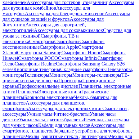
хлебопечек
Аксессуары для тостеров, сэндвичниц
Аксессуары
для кухонных комбайнов
Аксессуары для
мясорубок
Аксессуары для блендеров, миксеров
Аксессуары
для сушилок овощей и фруктов
Аксессуары для
йогуртниц
Аксессуары для аэрогрилей,
электрогрилей
Аксессуары для соковыжималок
Средства для
ухода за техникой
Смартфоны, ТВ и
электроника
Смартфоны
Смартфоны
Смартфоны
восстановленные
Смартфоны Apple
Смартфоны
Xiaomi
Смартфоны Samsung
Смартфоны Honor
Смартфоны
Huawei
Смартфоны POCO
Смартфоны Infinix
Смартфоны
Tecno
Смартфоны Realme
Смартфоны Samsung Galaxy S26
series
Кнопочные телефоны
Складные смартфоны
Телевизоры,
мониторы
Телевизоры
Мониторы
Мониторы-телевизоры
ТВ-
приставки и медиаплееры
Проекторы
Проекционные
экраны
Профессиональные дисплеи
Планшеты, электронные
книги
Планшеты
Электронные книги
Графические
планшеты
Блокноты электронные
Чехлы, бамперы для
планшетов
Аксессуары для планшетов,
смартфонов
Аксессуары для электронных книг
Смарт-часы,
аксессуары
Умные часы
Фитнес-браслеты
Умные часы
детские
Умные часы, фитнес-браслеты
Ремешки, аксессуары
для умных часов
Кабели для умных часов
Аксессуары для
смартфонов, планшетов
Зарядные устройства для телефонов,
планшетов
Чехлы, защитные стекла для телефонов
Чехлы для