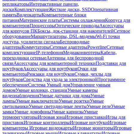
репликаторы
Интерактивные панели,
доски
Комплектующие
Жесткие диски, SSD
Оперативная
память
Видеокарты
Компьютерные блоки
питания
Материнские платы
Системы охлаждения
Корпуса для
компьютеров
Процессоры
Оптические приводы
Аксессуары
для корпусов ПК
Боксы, док-станции для накопителей
Сетевое
оборудование
Маршрутизаторы, DSL-модемы
Wi-Fi точки
доступа, усилители сигнала
Беспроводные
адаптеры
Коммутаторы
Сетевые адаптеры
Powerline
Сетевые
комплектующие
IP-телефония
Медиаконвертеры
Кабели,
переходники сетевые
Антенны для беспроводной
связи
Аксессуары для компьютерной техники
Подставки для
ноутбуков
Аксессуары для ноутбуков
Очки для
компьютера
Рюкзаки для ноутбуков
Сумки, чехлы для
ноутбуков
Средства для ухода за электроникой
Программное
обеспечение
Система Умный дом
Управление умным
домом
Умные колонки, станции
Умные камеры
видеонаблюдения
Умные датчики для дома
Умные
лампы
Умные выключатели
Умные розетки
Умные
светильники
Умные светодиодные ленты
Умные реле
Умные
замки
Умные домофоны
Умные карнизы
Умные
терморегуляторы
Игровая зона
Игровые приставки
Игры для
приставок
Игровые контроллеры
Игровые ноутбуки
Игровые
компьютеры
Игровые видеокарты
Игровые мониторы
Игровые
телевизоры
Игровые мыши
Игровые клавиатуры
Игровые