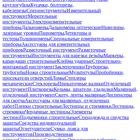
круглогубцы
Кусачки, болторезы,
кабелерезы
Специнструменты
Измерительный
инструмент
Мерительные
инструменты
Электроизмерительные
приборы
Дальномеры
Дальномеры оптические
Нивелиры,
лазерные уровни
Пирометры
Детекторы и
тестеры
Толщиномеры
Специальные измерительные
приборы
Аксессуары для измерительных
приборов
Разметочный инструмент
Разметочные
инструменты
Инструменты для нарезки резьбы
Маркеры,
карандаши строительные
Клейма ударные
Строительно-
монтажный инструмент
Заклепочники
Труборезы,
трубогибы
Ножи строительные
Мультитулы
Пробойники,
просекатели отверстий
Ломы
Степлеры
механические
Стеклорезы
Прикаточные валики
Отделочный
инструмент
Плиткорезы
Кельмы, шпатели, гладилки
Малярный,
отделочный инструмент
Скотч, ленты малярные
Диспенсеры
для скотча
Аксессуары для малярных, отделочных
работ
Пленки строительные
Лестницы и стремянки
Лестницы,
стремянки
Чердачные лестницы
Элементы
лестниц
Подъемники строительные
Спецодежда и средства
защиты
Средства индивидуальной
защиты
Огнетушители
Сумки, пояса для
инструментов
Производственная
одежда
Спецодежда
Спецобувь
Организация рабочего