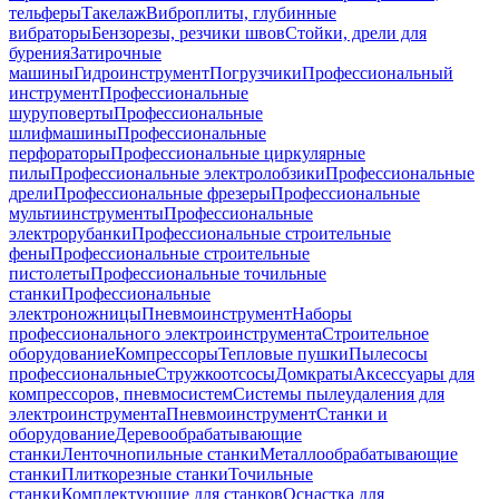
тельферы
Такелаж
Виброплиты, глубинные
вибраторы
Бензорезы, резчики швов
Стойки, дрели для
бурения
Затирочные
машины
Гидроинструмент
Погрузчики
Профессиональный
инструмент
Профессиональные
шуруповерты
Профессиональные
шлифмашины
Профессиональные
перфораторы
Профессиональные циркулярные
пилы
Профессиональные электролобзики
Профессиональные
дрели
Профессиональные фрезеры
Профессиональные
мультиинструменты
Профессиональные
электрорубанки
Профессиональные строительные
фены
Профессиональные строительные
пистолеты
Профессиональные точильные
станки
Профессиональные
электроножницы
Пневмоинструмент
Наборы
профессионального электроинструмента
Строительное
оборудование
Компрессоры
Тепловые пушки
Пылесосы
профессиональные
Стружкоотсосы
Домкраты
Аксессуары для
компрессоров, пневмосистем
Системы пылеудаления для
электроинструмента
Пневмоинструмент
Станки и
оборудование
Деревообрабатывающие
станки
Ленточнопильные станки
Металлообрабатывающие
станки
Плиткорезные станки
Точильные
станки
Комплектующие для станков
Оснастка для