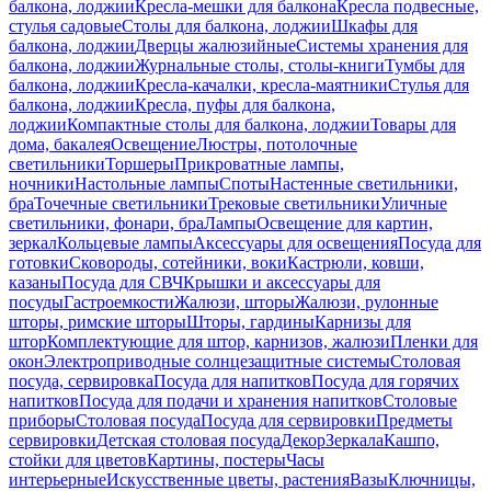
балкона, лоджии
Кресла-мешки для балкона
Кресла подвесные,
стулья садовые
Столы для балкона, лоджии
Шкафы для
балкона, лоджии
Дверцы жалюзийные
Системы хранения для
балкона, лоджии
Журнальные столы, столы-книги
Тумбы для
балкона, лоджии
Кресла-качалки, кресла-маятники
Стулья для
балкона, лоджии
Кресла, пуфы для балкона,
лоджии
Компактные столы для балкона, лоджии
Товары для
дома, бакалея
Освещение
Люстры, потолочные
светильники
Торшеры
Прикроватные лампы,
ночники
Настольные лампы
Споты
Настенные светильники,
бра
Точечные светильники
Трековые светильники
Уличные
светильники, фонари, бра
Лампы
Освещение для картин,
зеркал
Кольцевые лампы
Аксессуары для освещения
Посуда для
готовки
Сковороды, сотейники, воки
Кастрюли, ковши,
казаны
Посуда для СВЧ
Крышки и аксессуары для
посуды
Гастроемкости
Жалюзи, шторы
Жалюзи, рулонные
шторы, римские шторы
Шторы, гардины
Карнизы для
штор
Комплектующие для штор, карнизов, жалюзи
Пленки для
окон
Электроприводные солнцезащитные системы
Столовая
посуда, сервировка
Посуда для напитков
Посуда для горячих
напитков
Посуда для подачи и хранения напитков
Столовые
приборы
Столовая посуда
Посуда для сервировки
Предметы
сервировки
Детская столовая посуда
Декор
Зеркала
Кашпо,
стойки для цветов
Картины, постеры
Часы
интерьерные
Искусственные цветы, растения
Вазы
Ключницы,