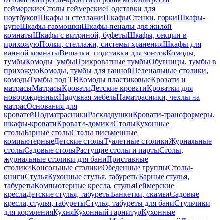
геймерские
Столы геймерские
Подставки для
ноутбуков
Шкафы и стеллажи
Шкафы
Стенки, горки
Шкафы-
купе
Шкафы-гармошки
Шкафы-пеналы для жилой
комнаты
Шкафы с витриной, буфеты
Шкафы, секции в
прихожую
Полки, стеллажи, системы хранения
Шкафы для
ванной комнаты
Вешалки, подставки для зонтов
Комоды,
тумбы
Комоды
Тумбы
Прикроватные тумбы
Обувницы, тумбы в
прихожую
Комоды, тумбы для ванной
Пеленальные столики,
комоды
Тумбы под ТВ
Комоды пластиковые
Кровати и
матрасы
Матрасы
Кровати
Детские кровати
Кроватки для
новорожденных
Надувная мебель
Наматрасники, чехлы на
матрас
Основания для
кроватей
Подматрасники
Раскладушки
Кровати-трансформеры,
шкафы-кровати
Кровати-домики
Столы
Кухонные
столы
Барные столы
Столы письменные,
компьютерные
Детские столы
Туалетные столики
Журнальные
столы
Садовые столы
Растущие столы и парты
Столы,
журнальные столики для бани
Приставные
столики
Консольные столики
Обеденные группы
Столы-
книги
Стулья
Кухонные стулья, табуреты
Барные стулья,
табуреты
Компьютерные кресла, стулья
Геймерские
кресла
Детские стулья, табуреты
Банкетки, скамьи
Садовые
кресла, стулья, табуреты
Стулья, табуреты для бани
Стульчики
для кормления
Кухня
Кухонный гарнитур
Кухонные