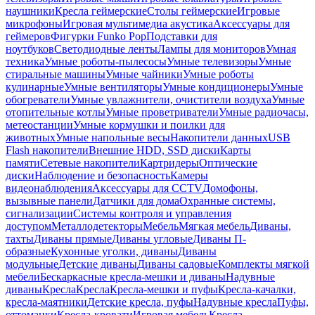
наушники
Кресла геймерские
Столы геймерские
Игровые
микрофоны
Игровая мультимедиа акустика
Аксессуары для
геймеров
Фигурки Funko Pop
Подставки для
ноутбуков
Светодиодные ленты
Лампы для мониторов
Умная
техника
Умные роботы-пылесосы
Умные телевизоры
Умные
стиральные машины
Умные чайники
Умные роботы
кулинарные
Умные вентиляторы
Умные кондиционеры
Умные
обогреватели
Умные увлажнители, очистители воздуха
Умные
отопительные котлы
Умные проветриватели
Умные радиочасы,
метеостанции
Умные кормушки и поилки для
животных
Умные напольные весы
Накопители данных
USB
Flash накопители
Внешние HDD, SSD диски
Карты
памяти
Сетевые накопители
Картридеры
Оптические
диски
Наблюдение и безопасность
Камеры
видеонаблюдения
Аксессуары для CCTV
Домофоны,
вызывные панели
Датчики для дома
Охранные системы,
сигнализации
Системы контроля и управления
доступом
Металлодетекторы
Мебель
Мягкая мебель
Диваны,
тахты
Диваны прямые
Диваны угловые
Диваны П-
образные
Кухонные уголки, диваны
Диваны
модульные
Детские диваны
Диваны садовые
Комплекты мягкой
мебели
Бескаркасные кресла-мешки и диваны
Надувные
диваны
Кресла
Кресла
Кресла-мешки и пуфы
Кресла-качалки,
кресла-маятники
Детские кресла, пуфы
Надувные кресла
Пуфы,
оттоманки
Кресла-кровати
Игровая мебель
Кресла