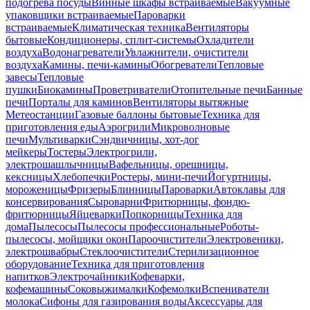
подогрева посуды
Винные шкафы встраиваемые
Вакуумные
упаковщики встраиваемые
Пароварки
встраиваемые
Климатическая техника
Вентиляторы
бытовые
Кондиционеры, сплит-системы
Охладители
воздуха
Водонагреватели
Увлажнители, очистители
воздуха
Камины, печи-камины
Обогреватели
Тепловые
завесы
Тепловые
пушки
Биокамины
Проветриватели
Отопительные печи
Банные
печи
Порталы для каминов
Вентиляторы вытяжные
Метеостанции
Газовые баллоны бытовые
Техника для
приготовления еды
Аэрогрили
Микроволновые
печи
Мультиварки
Сэндвичницы, хот-дог
мейкеры
Тостеры
Электрогрили,
электрошашлычницы
Вафельницы, орешницы,
кексницы
Хлебопечки
Ростеры, мини-печи
Йогуртницы,
мороженицы
Фризеры
Блинницы
Пароварки
Автоклавы для
консервирования
Сыроварни
Фритюрницы, фондю-
фритюрницы
Яйцеварки
Попкорницы
Техника для
дома
Пылесосы
Пылесосы профессиональные
Роботы-
пылесосы, мойщики окон
Пароочистители
Электровеники,
электрошвабры
Стеклоочистители
Стерилизационное
оборудование
Техника для приготовления
напитков
Электрочайники
Кофеварки,
кофемашины
Соковыжималки
Кофемолки
Вспениватели
молока
Сифоны для газирования воды
Аксессуары для