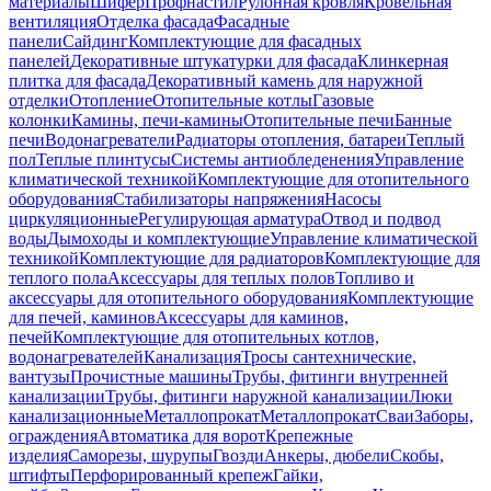
материалы
Шифер
Профнастил
Рулонная кровля
Кровельная
вентиляция
Отделка фасада
Фасадные
панели
Сайдинг
Комплектующие для фасадных
панелей
Декоративные штукатурки для фасада
Клинкерная
плитка для фасада
Декоративный камень для наружной
отделки
Отопление
Отопительные котлы
Газовые
колонки
Камины, печи-камины
Отопительные печи
Банные
печи
Водонагреватели
Радиаторы отопления, батареи
Теплый
пол
Теплые плинтусы
Системы антиобледенения
Управление
климатической техникой
Комплектующие для отопительного
оборудования
Стабилизаторы напряжения
Насосы
циркуляционные
Регулирующая арматура
Отвод и подвод
воды
Дымоходы и комплектующие
Управление климатической
техникой
Комплектующие для радиаторов
Комплектующие для
теплого пола
Аксессуары для теплых полов
Топливо и
аксессуары для отопительного оборудования
Комплектующие
для печей, каминов
Аксессуары для каминов,
печей
Комплектующие для отопительных котлов,
водонагревателей
Канализация
Тросы сантехнические,
вантузы
Прочистные машины
Трубы, фитинги внутренней
канализации
Трубы, фитинги наружной канализации
Люки
канализационные
Металлопрокат
Металлопрокат
Сваи
Заборы,
ограждения
Автоматика для ворот
Крепежные
изделия
Саморезы, шурупы
Гвозди
Анкеры, дюбели
Скобы,
штифты
Перфорированный крепеж
Гайки,