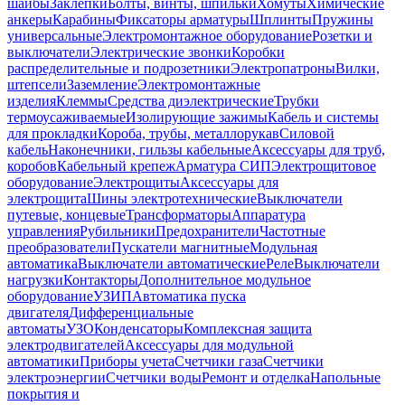
шайбы
Заклепки
Болты, винты, шпильки
Хомуты
Химические
анкеры
Карабины
Фиксаторы арматуры
Шплинты
Пружины
универсальные
Электромонтажное оборудование
Розетки и
выключатели
Электрические звонки
Коробки
распределительные и подрозетники
Электропатроны
Вилки,
штепсели
Заземление
Электромонтажные
изделия
Клеммы
Средства диэлектрические
Трубки
термоусаживаемые
Изолирующие зажимы
Кабель и системы
для прокладки
Короба, трубы, металлорукав
Силовой
кабель
Наконечники, гильзы кабельные
Аксессуары для труб,
коробов
Кабельный крепеж
Арматура СИП
Электрощитовое
оборудование
Электрощиты
Аксессуары для
электрощита
Шины электротехнические
Выключатели
путевые, концевые
Трансформаторы
Аппаратура
управления
Рубильники
Предохранители
Частотные
преобразователи
Пускатели магнитные
Модульная
автоматика
Выключатели автоматические
Реле
Выключатели
нагрузки
Контакторы
Дополнительное модульное
оборудование
УЗИП
Автоматика пуска
двигателя
Дифференциальные
автоматы
УЗО
Конденсаторы
Комплексная защита
электродвигателей
Аксессуары для модульной
автоматики
Приборы учета
Счетчики газа
Счетчики
электроэнергии
Счетчики воды
Ремонт и отделка
Напольные
покрытия и