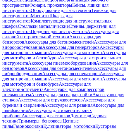
пространства
Фонари, прожекторы
Кейсы, ящики для
инструментов
Оборудование для мастерской
Тележки для
инструментов
Магниты
Шкафы для
инструментов
Комплектующие для инструментальных
шкафов
Стеллажи металлические
Стенды, держатели для
инструментов
Поддоны для инструментов
Аксессуары для
силовой и строительной техники
Аксессуары для
бензорезов
Аксессуары для бетоносмесителей
Аксессуары для
виброоборудования
Аксессуары для генераторов
Аксессуары
для затирочных машин
Аксессуары для мотопомп
Аксессуары
для мотобуров и бензобуров
Аксессуары для строительного
инструмента
Аксессуары пневмооборудования
Аксессуары для
бензорезов
Аксессуары для бетоносмесителей
Аксессуары для
виброоборудования
Аксессуары для генераторов
Аксессуары
для затирочных машин
Аксессуары для мотопомп
Аксессуары
для мотобуров и бензобуров
Аксессуары для
электроинструмента
Аксессуары для компрессоров,
пневмосистем
Аксессуары для сварки, пайки
Аксессуары для
станков
Аксессуары для стружкоотсосов
Аксессуары для
бурения и сверления
Аксессуары для резания
Аксессуары для
шлифования
Аксессуары для измерительных
приборов
Аксессуары для станков
Дом и сад
Садовая
техника
Триммеры, бензокосы
Цепные
пилы
Газонокосилки
Культиваторы, мотоблоки
Кусторезы,