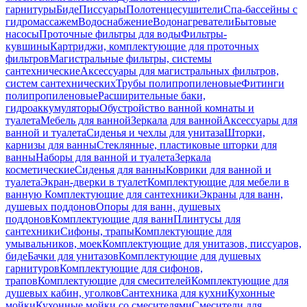
гарнитуры
Биде
Писсуары
Полотенцесушители
Спа-бассейны с
гидромассажем
Водоснабжение
Водонагреватели
Бытовые
насосы
Проточные фильтры для воды
Фильтры-
кувшины
Картриджи, комплектующие для проточных
фильтров
Магистральные фильтры, системы
сантехнические
Аксессуары для магистральных фильтров,
систем сантехнических
Трубы полипропиленовые
Фитинги
полипропиленовые
Расширительные баки,
гидроаккумуляторы
Обустройство ванной комнаты и
туалета
Мебель для ванной
Зеркала для ванной
Аксессуары для
ванной и туалета
Сиденья и чехлы для унитаза
Шторки,
карнизы для ванны
Стеклянные, пластиковые шторки для
ванны
Наборы для ванной и туалета
Зеркала
косметические
Сиденья для ванны
Коврики для ванной и
туалета
Экран-дверки в туалет
Комплектующие для мебели в
ванную
Комплектующие для сантехники
Экраны для ванн,
душевых поддонов
Опоры для ванн, душевых
поддонов
Комплектующие для ванн
Плинтусы для
сантехники
Сифоны, трапы
Комплектующие для
умывальников, моек
Комплектующие для унитазов, писсуаров,
биде
Бачки для унитазов
Комплектующие для душевых
гарнитуров
Комплектующие для сифонов,
трапов
Комплектующие для смесителей
Комплектующие для
душевых кабин, уголков
Сантехника для кухни
Кухонные
мойки
Кухонные мойки со смесителями
Смесители для