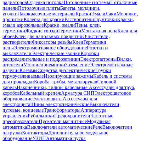
радиаторов
Отделка потолка
Потолочные системы
Потолочные
панели
Потолочные плиты
Багеты, молдинги,
уголки
Лакокрасочные материалы
Краски
Эмали
Лаки
Морилки,
пропитки
Колеры для краски
Растворители
Грунтовки
Краски,
эмали аэрозольные
Краски, эмали
Пены, клеи,
герметики
Жидкие гвозди
Герметики
Монтажная пена
Клеи для
обоев
Клеи для напольных покрытий
Очистители,
растворители
Фиксаторы резьбы
Клеи
Герметики,
пены
Электромонтажное оборудование
Розетки и
выключатели
Электрические звонки
Коробки
распределительные и подрозетники
Электропатроны
Вилки,
штепсели
Молниеприемники
Заземление
Электромонтажные
изделия
Клеммы
Средства диэлектрические
Трубки
термоусаживаемые
Изолирующие зажимы
Кабель и системы
для прокладки
Короба, трубы, металлорукав
Силовой
кабель
Наконечники, гильзы кабельные
Аксессуары для труб,
коробов
Кабельный крепеж
Арматура СИП
Электрощитовое
оборудование
Электрощиты
Аксессуары для
электрощита
Шины электротехнические
Выключатели
путевые, концевые
Трансформаторы
Аппаратура
управления
Рубильники
Предохранители
Частотные
преобразователи
Пускатели магнитные
Модульная
автоматика
Выключатели автоматические
Реле
Выключатели
нагрузки
Контакторы
Дополнительное модульное
оборудование
УЗИП
Автоматика пуска