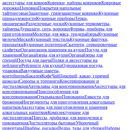
аксессуары для ковров
Коврики, наборы ковриков
Ковровые
дорожки
Циновки
Покрытия напольные
тафтинговые
Защитные, грязезащитные коврики
Кухонные
принадлежности
Кухонные приборы
Терки,
овощерезки
Разделочные доски
Кухонные термометры,
таймеры
Дуршлаги, сита, воронки
Формы, приборы для
приготовления
Молотки для мяса, тендерайзеры
Кухонные
мелочи
Миски
Кухонный текстиль
Кухонные фартуки,
прихватки
Кухонные полотенца
Скатерти, сервировочные
салфетки
Организация хранения на кухне
Посуда для
хранения
Органайзеры для кухни
Органайзеры для
специй
Посуда для ланча
Полки и аксессуары на
рейлинги
Рейлинги для кухни
Одноразовая посуда,
упаковка
Вакуумные пакеты,
контейнеры
Бакалея
Кофе
Чай
Цикорий, какао, горячий
шоколад
Сиропы и топпинги
Консервирование и
дистилляция
Автоклавы для консервирования
Аксессуары для
консервирования
Приспособления для
консервирования
Открывалки
Пивоварни
Емкости для
брожения
Ингредиенты для приготовления алкогольных
напитков
Аксессуары для приготовления и хранения
алкогольных напитков
Комплектующие для
дистилляторов
Прессы, дробилки для виноделия и
пивоварения
Дистилляторы бытовые
Уборочный
инвентарь
Швабры, насадки
Ведра, тазы для уборки
Наборы