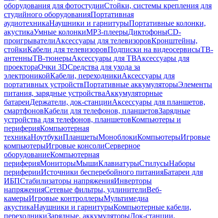
оборудования для фотостудии
Стойки, системы крепления для
студийного оборудования
Портативная
аудиотехника
Наушники и гарнитуры
Портативные колонки,
акустика
Умные колонки
MP3-плееры
Диктофоны
CD-
проигрыватели
Аксессуары для телевизоров
Кронштейны,
стойки
Кабели для телевизоров
Подписки на видеосервисы
ТВ-
антенны
ТВ-тюнеры
Аксессуары для ТВ
Аксессуары для
проектора
Очки 3D
Средства для ухода за
электроникой
Кабели, переходники
Аксессуары для
портативных устройств
Портативные аккумуляторы
Элементы
питания, зарядные устройства
Аккумуляторные
батареи
Держатели, док-станции
Аксессуары для планшетов,
смартфонов
Кабели для телефонов, планшетов
Зарядные
устройства для телефонов, планшетов
Компьютеры и
периферия
Компьютерная
техника
Ноутбуки
Планшеты
Моноблоки
Компьютеры
Игровые
компьютеры
Игровые консоли
Серверное
оборудование
Компьютерная
периферия
Мониторы
Мыши
Клавиатуры
Стилусы
Наборы
периферии
Источники бесперебойного питания
Батареи для
ИБП
Стабилизаторы напряжения
Инверторы
напряжения
Сетевые фильтры, удлинители
Веб-
камеры
Игровые контроллеры
Мультимедиа
акустика
Наушники и гарнитуры
Компьютерные кабели,
переходники
Зарядные, аккумуляторы
Док-станции,