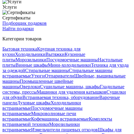
Услуги
Сертификаты
Подборщик подарков
Найти подарки
Категории товаров
Бытовая техника
Крупная техника для
кухни
Холодильники
Вытяжки
Кухонные
плиты
Морозильники
Посудомоечные машины
Настольные
плиты
Винные шкафы
Мини-холодильники
Техника для ухода
за одеждой
Стиральные машины
Стиральные машины
встраиваемые
Утюги
Отпариватели
Швейные, вышивальные
машины
Промышленные швейные
машины
Оверлоки
Сушильные машины, шкафы
Гладильные
системы, прессы
Машинки для удаления катышков
Сушилки
для обуви
Встраиваемая техника, оборудование
Варочные
панели
Духовые шкафы
Холодильники
встраиваемые
Посудомоечные машины
встраиваемые
Микроволновые печи
встраиваемые
Кофемашины встраиваемые
Комплекты
встраиваемой техники
Морозильники
встраиваемые
Измельчители пищевых отходов
Шкафы для