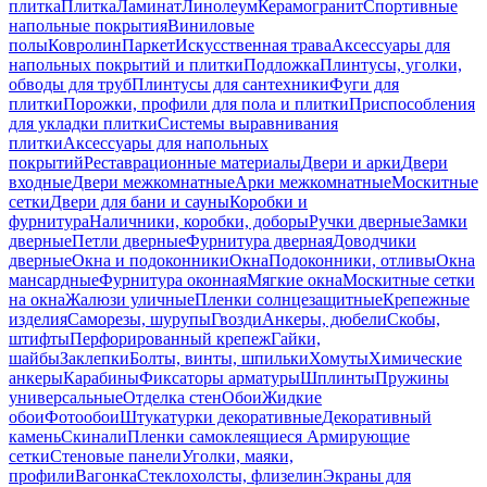
плитка
Плитка
Ламинат
Линолеум
Керамогранит
Спортивные
напольные покрытия
Виниловые
полы
Ковролин
Паркет
Искусственная трава
Аксессуары для
напольных покрытий и плитки
Подложка
Плинтусы, уголки,
обводы для труб
Плинтусы для сантехники
Фуги для
плитки
Порожки, профили для пола и плитки
Приспособления
для укладки плитки
Системы выравнивания
плитки
Аксессуары для напольных
покрытий
Реставрационные материалы
Двери и арки
Двери
входные
Двери межкомнатные
Арки межкомнатные
Москитные
сетки
Двери для бани и сауны
Коробки и
фурнитура
Наличники, коробки, доборы
Ручки дверные
Замки
дверные
Петли дверные
Фурнитура дверная
Доводчики
дверные
Окна и подоконники
Окна
Подоконники, отливы
Окна
мансардные
Фурнитура оконная
Мягкие окна
Москитные сетки
на окна
Жалюзи уличные
Пленки солнцезащитные
Крепежные
изделия
Саморезы, шурупы
Гвозди
Анкеры, дюбели
Скобы,
штифты
Перфорированный крепеж
Гайки,
шайбы
Заклепки
Болты, винты, шпильки
Хомуты
Химические
анкеры
Карабины
Фиксаторы арматуры
Шплинты
Пружины
универсальные
Отделка стен
Обои
Жидкие
обои
Фотообои
Штукатурки декоративные
Декоративный
камень
Скинали
Пленки самоклеящиеся
Армирующие
сетки
Стеновые панели
Уголки, маяки,
профили
Вагонка
Стеклохолсты, флизелин
Экраны для