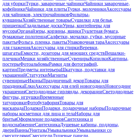
для уборки
Турки, заварочные чайники
Чайники заварочные,
кофейники
Чайники для плиты
Турки, молочники
Аксессуары
для чайников, электрочайников
Фильтры-
кувшины
Хозяйственные товары
Сушилки для белья,
прищепки
Гладильные доски
Урны, контейнеры для
мусора
Органайзеры, корзины, ящики
Туалетная бумага,
бумажные полотенца
Салфетки, мочалки, губки, мусорные
пакеты
Фольга, пленка, пакеты
Упаковочная тара
Аксессуары
для глажения
Аксессуары для стирки
Веревки,
шпагаты
Емкости, дозаторы для моющих средств
Вешалки-
плечики
Мешки хозяйственные
Сувениры
Копилки
Картины,
постеры
Фотоальбомы
Рамки для фотографий,
картин
Предметы интерьера
Шкатулки, подставки для
украшений
Статуэтки
Магниты
сувенирные
Иконы
Праздничный декор
Товары для
праздника
Елки
Аксессуары для елей новогодних
Новогодние
украшения
Светодиодные гирлянды, декорации
Светодиодные
фигуры, игрушки
Временные
татуировки
Фотобутафория
Товары для
маскарада
Подарки
Подарки, подарочные наборы
Подарочные
наборы косметики для лица и тела
Наборы для
бритья
Оформление подарков
Сантехника и
водоснабжение
Сантехника
Душевые кабины, поддоны,
двери
Ванны
Унитазы
Умывальники
Умывальники со
смесителями
Смесители
Душевые панели,