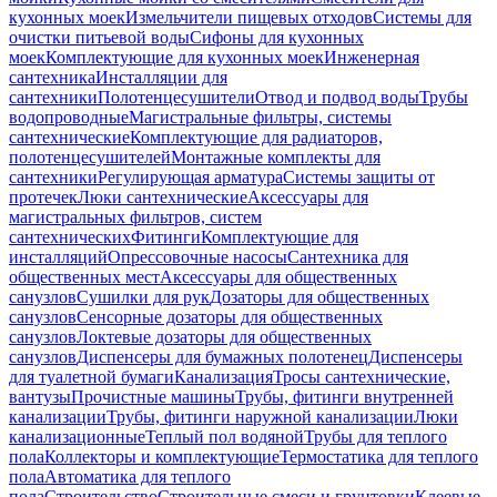
кухонных моек
Измельчители пищевых отходов
Системы для
очистки питьевой воды
Сифоны для кухонных
моек
Комплектующие для кухонных моек
Инженерная
сантехника
Инсталляции для
сантехники
Полотенцесушители
Отвод и подвод воды
Трубы
водопроводные
Магистральные фильтры, системы
сантехнические
Комплектующие для радиаторов,
полотенцесушителей
Монтажные комплекты для
сантехники
Регулирующая арматура
Системы защиты от
протечек
Люки сантехнические
Аксессуары для
магистральных фильтров, систем
сантехнических
Фитинги
Комплектующие для
инсталляций
Опрессовочные насосы
Сантехника для
общественных мест
Аксессуары для общественных
санузлов
Сушилки для рук
Дозаторы для общественных
санузлов
Сенсорные дозаторы для общественных
санузлов
Локтевые дозаторы для общественных
санузлов
Диспенсеры для бумажных полотенец
Диспенсеры
для туалетной бумаги
Канализация
Тросы сантехнические,
вантузы
Прочистные машины
Трубы, фитинги внутренней
канализации
Трубы, фитинги наружной канализации
Люки
канализационные
Теплый пол водяной
Трубы для теплого
пола
Коллекторы и комплектующие
Термостатика для теплого
пола
Автоматика для теплого
пола
Строительство
Строительные смеси и грунтовки
Клеевые