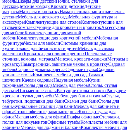
мебель
Шкафы для детской
Полки, стеллажи для
детской
Детские комоды
Кровати детские
Детские
матрасы
Матрасы в кроватку
Наматрасники, защитные чехлы
детские
Мебель для детского сада
Мебельная фурнитура и
аксессуары
Комплектующие для столов
Комплектующие для
стульев
Комплектующие для кроватей и кроваток
Аксессуары
для мебели
Комплектующие для мягкой
мебели
Комплектующие для корпусной мебели
Мебельная
фурнитура
Чехлы для мебели
Системы хранения для
кухни
Товары для безопасности детей
Мебель для самых
маленьких
Кроватки для новорожденных
Пеленальные
столики, комоды, матрасы
Манежи, кровати-манежи
Матрасы в
кроватку
Наматрасники, защитные чехлы в кроватку
Садовая
мебель
Садовые диваны, кресла
Садовые стулья
Садовые,
уличные столы
Комплекты мебели для сада
Гамаки,
шезлонги
Качели садовые
Надувная мебель
Кухни
походные
Столы для сада
Мебель для учебы
Столы, стулья
детские
Письменные столы
Растущие столы и парты
Растущие
кресла и стулья для учебы
Мебель для бани и сауны
Стулья,
табуретки, подставки для бани
Скамьи для бани
Столы для
бани
Журнальные столики для бани
Мебель для кабинета и
офиса
Столы офисные, компьютерные
Кресла, стулья для
офиса
Мягкая мебель для офиса
Шкафы офисные
Стеллажи,
полки для документов
Офисные тумбы
Комплекты мебели для
кабинета
Мебель для лоджии и балкона
Комплекты мебели для