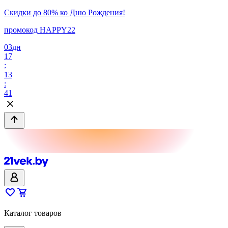
Скидки до 80% ко Дню Рождения!
промокод HAPPY22
03
дн
17
:
13
:
41
Каталог товаров