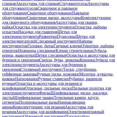
станков
Аксессуары для станков
Стружкоотсосы
Аксессуары
для стружкоотсосов
Сварочное и паяльное
оборудование
Сварочное оборудование
Паяльное
оборудование
Сварочные маски, аксессуары
Комплектующие
для сварочного оборудования
Аксессуары для сварки,
пайки
Оснастка для электроинструмента
Оснастка, наборы
оснастки
Насадки для граверов
Щетки для
электроинструмента
Развертки
Пуансоны
Щетки для
электродвигателей
Слесарный инструмент
Наборы
инструментов
Головки, биты
Гаечные ключи
Отвертки, наборы
отверток
Ножницы слесарные
Клещи строительные
Зубила,
керны, выколотки
Щетки слесарные
Оснастка и аксессуары для
бурения и сверления
Сверла, буры, зенкеры
Коронки
Зубила для
электроинструмента
Аксессуары для бурения и
сверления
Столярный инструмент
Тиски, струбцины,
гейферные зажимы
Ручные пилы, ножовки
Молотки, кувалды,
киянки
Напильники
Ручные стамески
Рубанки, рашпили
ручные
Оснастка и аксессуары для резания и
шлифования
Отрезные, пильные диски
Пильные полотна для
электроинструмента
Фрезы
Шлифовальные диски, насадки,
листы
Шлифовальные чашки
Точильные камни, круги,
сегменты
Полировальные валы
Направляющие
шины
Комплектующие для резания
Аксессуары для
резания
Аксессуары для шлифования
Электромонтажный
инструмент
Обжимной инструмент
Плоскогубцы,