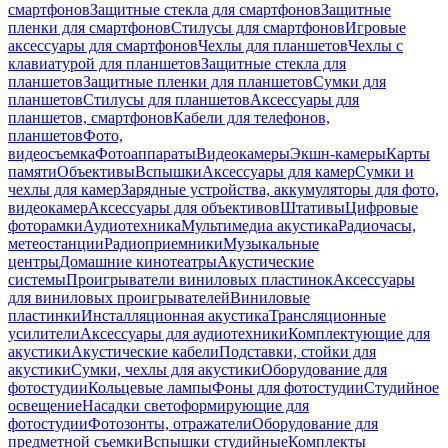
смартфонов
Защитные стекла для смартфонов
Защитные
пленки для смартфонов
Стилусы для смартфонов
Игровые
аксессуары для смартфонов
Чехлы для планшетов
Чехлы с
клавиатурой для планшетов
Защитные стекла для
планшетов
Защитные пленки для планшетов
Сумки для
планшетов
Стилусы для планшетов
Аксессуары для
планшетов, смартфонов
Кабели для телефонов,
планшетов
Фото,
видеосъемка
Фотоаппараты
Видеокамеры
Экшн-камеры
Карты
памяти
Объективы
Вспышки
Аксессуары для камер
Сумки и
чехлы для камер
Зарядные устройства, аккумуляторы для фото,
видеокамер
Аксессуары для объективов
Штативы
Цифровые
фоторамки
Аудиотехника
Мультимедиа акустика
Радиочасы,
метеостанции
Радиоприемники
Музыкальные
центры
Домашние кинотеатры
Акустические
системы
Проигрыватели виниловых пластинок
Аксессуары
для виниловых проигрывателей
Виниловые
пластинки
Инсталляционная акустика
Трансляционные
усилители
Аксессуары для аудиотехники
Комплектующие для
акустики
Акустические кабели
Подставки, стойки для
акустики
Сумки, чехлы для акустики
Оборудование для
фотостудии
Кольцевые лампы
Фоны для фотостудии
Студийное
освещение
Насадки светоформирующие для
фотостудии
Фотозонты, отражатели
Оборудование для
предметной съемки
Вспышки студийные
Комплекты