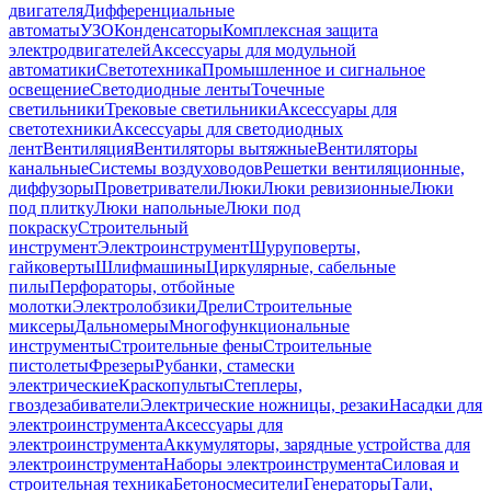
двигателя
Дифференциальные
автоматы
УЗО
Конденсаторы
Комплексная защита
электродвигателей
Аксессуары для модульной
автоматики
Светотехника
Промышленное и сигнальное
освещение
Светодиодные ленты
Точечные
светильники
Трековые светильники
Аксессуары для
светотехники
Аксессуары для светодиодных
лент
Вентиляция
Вентиляторы вытяжные
Вентиляторы
канальные
Системы воздуховодов
Решетки вентиляционные,
диффузоры
Проветриватели
Люки
Люки ревизионные
Люки
под плитку
Люки напольные
Люки под
покраску
Строительный
инструмент
Электроинструмент
Шуруповерты,
гайковерты
Шлифмашины
Циркулярные, сабельные
пилы
Перфораторы, отбойные
молотки
Электролобзики
Дрели
Строительные
миксеры
Дальномеры
Многофункциональные
инструменты
Строительные фены
Строительные
пистолеты
Фрезеры
Рубанки, стамески
электрические
Краскопульты
Степлеры,
гвоздезабиватели
Электрические ножницы, резаки
Насадки для
электроинструмента
Аксессуары для
электроинструмента
Аккумуляторы, зарядные устройства для
электроинструмента
Наборы электроинструмента
Силовая и
строительная техника
Бетоносмесители
Генераторы
Тали,