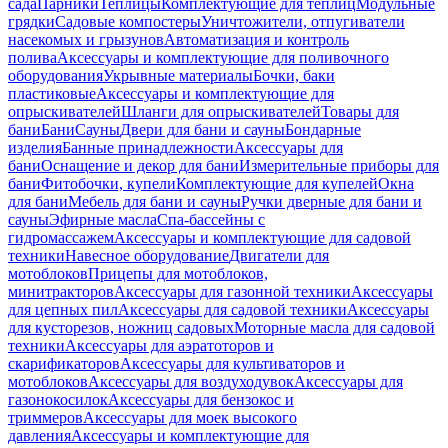
сада
Парники
Теплицы
Комплектующие для теплиц
Модульные
грядки
Садовые компостеры
Уничтожители, отпугиватели
насекомых и грызунов
Автоматизация и контроль
полива
Аксессуары и комплектующие для поливочного
оборудования
Укрывные материалы
Бочки, баки
пластиковые
Аксессуары и комплектующие для
опрыскивателей
Шланги для опрыскивателей
Товары для
бани
Бани
Сауны
Двери для бани и сауны
Бондарные
изделия
Банные принадлежности
Аксессуары для
бани
Оснащение и декор для бани
Измерительные приборы для
бани
Фитобочки, купели
Комплектующие для купелей
Окна
для бани
Мебель для бани и сауны
Ручки дверные для бани и
сауны
Эфирные масла
Спа-бассейны с
гидромассажем
Аксессуары и комплектующие для садовой
техники
Навесное оборудование
Двигатели для
мотоблоков
Прицепы для мотоблоков,
минитракторов
Аксессуары для газонной техники
Аксессуары
для цепных пил
Аксессуары для садовой техники
Аксессуары
для кусторезов, ножниц садовых
Моторные масла для садовой
техники
Аксессуары для аэратоторов и
скарификаторов
Аксессуары для культиваторов и
мотоблоков
Аксессуары для воздуходувок
Аксессуары для
газонокосилок
Аксессуары для бензокос и
триммеров
Аксессуары для моек высокого
давления
Аксессуары и комплектующие для