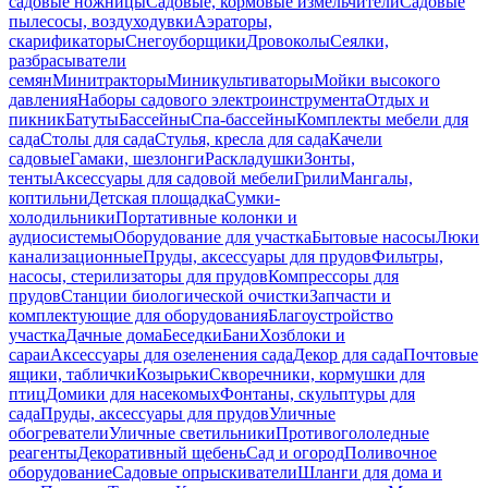
садовые ножницы
Садовые, кормовые измельчители
Садовые
пылесосы, воздуходувки
Аэраторы,
скарификаторы
Снегоуборщики
Дровоколы
Сеялки,
разбрасыватели
семян
Минитракторы
Миникультиваторы
Мойки высокого
давления
Наборы садового электроинструмента
Отдых и
пикник
Батуты
Бассейны
Спа-бассейны
Комплекты мебели для
сада
Столы для сада
Стулья, кресла для сада
Качели
садовые
Гамаки, шезлонги
Раскладушки
Зонты,
тенты
Аксессуары для садовой мебели
Грили
Мангалы,
коптильни
Детская площадка
Сумки-
холодильники
Портативные колонки и
аудиосистемы
Оборудование для участка
Бытовые насосы
Люки
канализационные
Пруды, аксессуары для прудов
Фильтры,
насосы, стерилизаторы для прудов
Компрессоры для
прудов
Станции биологической очистки
Запчасти и
комплектующие для оборудования
Благоустройство
участка
Дачные дома
Беседки
Бани
Хозблоки и
сараи
Аксессуары для озеленения сада
Декор для сада
Почтовые
ящики, таблички
Козырьки
Скворечники, кормушки для
птиц
Домики для насекомых
Фонтаны, скульптуры для
сада
Пруды, аксессуары для прудов
Уличные
обогреватели
Уличные светильники
Противогололедные
реагенты
Декоративный щебень
Сад и огород
Поливочное
оборудование
Садовые опрыскиватели
Шланги для дома и