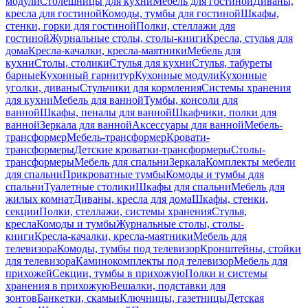
модули
Столешницы для кухни
Мебель для гостиной
Диваны,
кресла для гостиной
Комоды, тумбы для гостиной
Шкафы,
стенки, горки для гостиной
Полки, стеллажи для
гостиной
Журнальные столы, столы-книги
Кресла, стулья для
дома
Кресла-качалки, кресла-маятники
Мебель для
кухни
Столы, столики
Стулья для кухни
Стулья, табуреты
барные
Кухонный гарнитур
Кухонные модули
Кухонные
уголки, диваны
Стульчики для кормления
Системы хранения
для кухни
Мебель для ванной
Тумбы, консоли для
ванной
Шкафы, пеналы для ванной
Шкафчики, полки для
ванной
Зеркала для ванной
Аксессуары для ванной
Мебель-
трансформер
Мебель-трансформер
Кровати-
трансформеры
Детские кроватки-трансформеры
Столы-
трансформеры
Мебель для спальни
Зеркала
Комплекты мебели
для спальни
Прикроватные тумбы
Комоды и тумбы для
спальни
Туалетные столики
Шкафы для спальни
Мебель для
жилых комнат
Диваны, кресла для дома
Шкафы, стенки,
секции
Полки, стеллажи, системы хранения
Стулья,
кресла
Комоды и тумбы
Журнальные столы, столы-
книги
Кресла-качалки, кресла-маятники
Мебель для
телевизора
Комоды, тумбы под телевизор
Кронштейны, стойки
для телевизора
Каминокомплекты под телевизор
Мебель для
прихожей
Секции, тумбы в прихожую
Полки и системы
хранения в прихожую
Вешалки, подставки для
зонтов
Банкетки, скамьи
Ключницы, газетницы
Детская