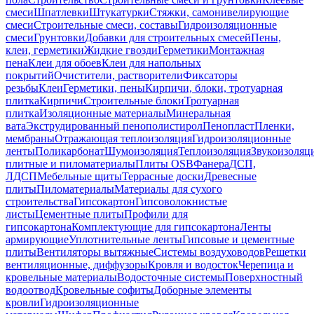
смеси
Шпатлевки
Штукатурки
Стяжки, самонивелирующие
смеси
Строительные смеси, составы
Гидроизоляционные
смеси
Грунтовки
Добавки для строительных смесей
Пены,
клеи, герметики
Жидкие гвозди
Герметики
Монтажная
пена
Клеи для обоев
Клеи для напольных
покрытий
Очистители, растворители
Фиксаторы
резьбы
Клеи
Герметики, пены
Кирпичи, блоки, тротуарная
плитка
Кирпичи
Строительные блоки
Тротуарная
плитка
Изоляционные материалы
Минеральная
вата
Экструдированный пенополистирол
Пенопласт
Пленки,
мембраны
Отражающая теплоизоляция
Гидроизоляционные
ленты
Поликарбонат
Шумоизоляция
Теплоизоляция
Звукоизоляц
плитные и пиломатериалы
Плиты OSB
Фанера
ДСП,
ЛДСП
Мебельные щиты
Террасные доски
Древесные
плиты
Пиломатериалы
Материалы для сухого
строительства
Гипсокартон
Гипсоволокнистые
листы
Цементные плиты
Профили для
гипсокартона
Комплектующие для гипсокартона
Ленты
армирующие
Уплотнительные ленты
Гипсовые и цементные
плиты
Вентиляторы вытяжные
Системы воздуховодов
Решетки
вентиляционные, диффузоры
Кровля и водосток
Черепица и
кровельные материалы
Водосточные системы
Поверхностный
водоотвод
Кровельные софиты
Доборные элементы
кровли
Гидроизоляционные