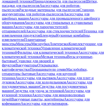
домашней техники
Принадлежности для пылесосов
Щетки,
насадки для пылесосов
Аксессуары для роботов-
пылесосов
Расходные материалы для пылесосов
Станции,
аккумуляторы для роботов-пылесосов
Аксессуары для
швейных машин
Аксессуары для промышленного швейного
оборудования
Аксессуары для стиральных и сушильных
машин
Аксессуары для пароочистителей,
отпаривателей
Аксессуары для стеклоочистителей
Техника для
измельчения продуктов
Блендеры
Кухонные комбайны,
измельчители
Планетарные
миксеры
Миксеры
Мясорубки
Ломтерезки
Комплектующие для
климатической техники
Управление климатической
техникой
Фильтры для климатической техники
Аксессуары для
климатической техники
Мелкая техника
Весы кухонные,
бытовые
Сушилки для овощей и
фруктов
Вакууматоры
Открывалки,
картофелечистки
Проращиватели семян
Маслобойки,
сепараторы бытовые
Аксессуары для крупной
техники
Аксессуары для вытяжек
Аксессуары для плит и
духовок
Аксессуары для холодильников
Аксессуары для
посудомоечных машин
Средства для посудомоечных
машин
Средства для ухода за техникой
Аксессуары для
кухонной техники
Аксессуары для микроволновых
печей
Вакуумные пакеты, контейнеры
Аксессуары для
кофемашин
Аксессуары для мультиварок,