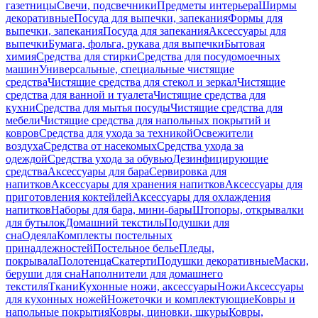
газетницы
Свечи, подсвечники
Предметы интерьера
Ширмы
декоративные
Посуда для выпечки, запекания
Формы для
выпечки, запекания
Посуда для запекания
Аксессуары для
выпечки
Бумага, фольга, рукава для выпечки
Бытовая
химия
Средства для стирки
Средства для посудомоечных
машин
Универсальные, специальные чистящие
средства
Чистящие средства для стекол и зеркал
Чистящие
средства для ванной и туалета
Чистящие средства для
кухни
Средства для мытья посуды
Чистящие средства для
мебели
Чистящие средства для напольных покрытий и
ковров
Средства для ухода за техникой
Освежители
воздуха
Средства от насекомых
Средства ухода за
одеждой
Средства ухода за обувью
Дезинфицирующие
средства
Аксессуары для бара
Сервировка для
напитков
Аксессуары для хранения напитков
Аксессуары для
приготовления коктейлей
Аксессуары для охлаждения
напитков
Наборы для бара, мини-бары
Штопоры, открывалки
для бутылок
Домашний текстиль
Подушки для
сна
Одеяла
Комплекты постельных
принадлежностей
Постельное белье
Пледы,
покрывала
Полотенца
Скатерти
Подушки декоративные
Маски,
беруши для сна
Наполнители для домашнего
текстиля
Ткани
Кухонные ножи, аксессуары
Ножи
Аксессуары
для кухонных ножей
Ножеточки и комплектующие
Ковры и
напольные покрытия
Ковры, циновки, шкуры
Ковры,