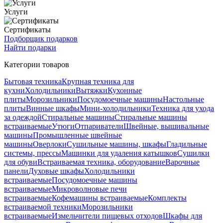
Услуги
Сертификаты
Подборщик подарков
Найти подарки
Категории товаров
Бытовая техника
Крупная техника для
кухни
Холодильники
Вытяжки
Кухонные
плиты
Морозильники
Посудомоечные машины
Настольные
плиты
Винные шкафы
Мини-холодильники
Техника для ухода
за одеждой
Стиральные машины
Стиральные машины
встраиваемые
Утюги
Отпариватели
Швейные, вышивальные
машины
Промышленные швейные
машины
Оверлоки
Сушильные машины, шкафы
Гладильные
системы, прессы
Машинки для удаления катышков
Сушилки
для обуви
Встраиваемая техника, оборудование
Варочные
панели
Духовые шкафы
Холодильники
встраиваемые
Посудомоечные машины
встраиваемые
Микроволновые печи
встраиваемые
Кофемашины встраиваемые
Комплекты
встраиваемой техники
Морозильники
встраиваемые
Измельчители пищевых отходов
Шкафы для