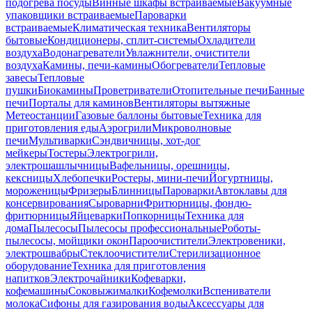
подогрева посуды
Винные шкафы встраиваемые
Вакуумные
упаковщики встраиваемые
Пароварки
встраиваемые
Климатическая техника
Вентиляторы
бытовые
Кондиционеры, сплит-системы
Охладители
воздуха
Водонагреватели
Увлажнители, очистители
воздуха
Камины, печи-камины
Обогреватели
Тепловые
завесы
Тепловые
пушки
Биокамины
Проветриватели
Отопительные печи
Банные
печи
Порталы для каминов
Вентиляторы вытяжные
Метеостанции
Газовые баллоны бытовые
Техника для
приготовления еды
Аэрогрили
Микроволновые
печи
Мультиварки
Сэндвичницы, хот-дог
мейкеры
Тостеры
Электрогрили,
электрошашлычницы
Вафельницы, орешницы,
кексницы
Хлебопечки
Ростеры, мини-печи
Йогуртницы,
мороженицы
Фризеры
Блинницы
Пароварки
Автоклавы для
консервирования
Сыроварни
Фритюрницы, фондю-
фритюрницы
Яйцеварки
Попкорницы
Техника для
дома
Пылесосы
Пылесосы профессиональные
Роботы-
пылесосы, мойщики окон
Пароочистители
Электровеники,
электрошвабры
Стеклоочистители
Стерилизационное
оборудование
Техника для приготовления
напитков
Электрочайники
Кофеварки,
кофемашины
Соковыжималки
Кофемолки
Вспениватели
молока
Сифоны для газирования воды
Аксессуары для