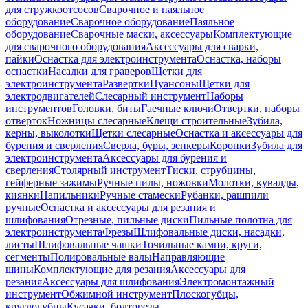
для стружкоотсосов
Сварочное и паяльное
оборудование
Сварочное оборудование
Паяльное
оборудование
Сварочные маски, аксессуары
Комплектующие
для сварочного оборудования
Аксессуары для сварки,
пайки
Оснастка для электроинструмента
Оснастка, наборы
оснастки
Насадки для граверов
Щетки для
электроинструмента
Развертки
Пуансоны
Щетки для
электродвигателей
Слесарный инструмент
Наборы
инструментов
Головки, биты
Гаечные ключи
Отвертки, наборы
отверток
Ножницы слесарные
Клещи строительные
Зубила,
керны, выколотки
Щетки слесарные
Оснастка и аксессуары для
бурения и сверления
Сверла, буры, зенкеры
Коронки
Зубила для
электроинструмента
Аксессуары для бурения и
сверления
Столярный инструмент
Тиски, струбцины,
гейферные зажимы
Ручные пилы, ножовки
Молотки, кувалды,
киянки
Напильники
Ручные стамески
Рубанки, рашпили
ручные
Оснастка и аксессуары для резания и
шлифования
Отрезные, пильные диски
Пильные полотна для
электроинструмента
Фрезы
Шлифовальные диски, насадки,
листы
Шлифовальные чашки
Точильные камни, круги,
сегменты
Полировальные валы
Направляющие
шины
Комплектующие для резания
Аксессуары для
резания
Аксессуары для шлифования
Электромонтажный
инструмент
Обжимной инструмент
Плоскогубцы,
круглогубцы
Кусачки, болторезы,