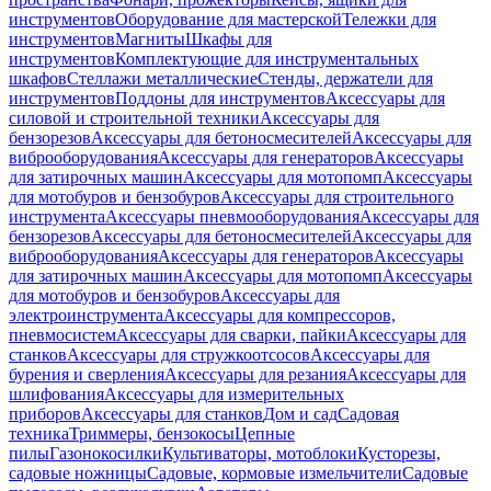
инструментов
Оборудование для мастерской
Тележки для
инструментов
Магниты
Шкафы для
инструментов
Комплектующие для инструментальных
шкафов
Стеллажи металлические
Стенды, держатели для
инструментов
Поддоны для инструментов
Аксессуары для
силовой и строительной техники
Аксессуары для
бензорезов
Аксессуары для бетоносмесителей
Аксессуары для
виброоборудования
Аксессуары для генераторов
Аксессуары
для затирочных машин
Аксессуары для мотопомп
Аксессуары
для мотобуров и бензобуров
Аксессуары для строительного
инструмента
Аксессуары пневмооборудования
Аксессуары для
бензорезов
Аксессуары для бетоносмесителей
Аксессуары для
виброоборудования
Аксессуары для генераторов
Аксессуары
для затирочных машин
Аксессуары для мотопомп
Аксессуары
для мотобуров и бензобуров
Аксессуары для
электроинструмента
Аксессуары для компрессоров,
пневмосистем
Аксессуары для сварки, пайки
Аксессуары для
станков
Аксессуары для стружкоотсосов
Аксессуары для
бурения и сверления
Аксессуары для резания
Аксессуары для
шлифования
Аксессуары для измерительных
приборов
Аксессуары для станков
Дом и сад
Садовая
техника
Триммеры, бензокосы
Цепные
пилы
Газонокосилки
Культиваторы, мотоблоки
Кусторезы,
садовые ножницы
Садовые, кормовые измельчители
Садовые