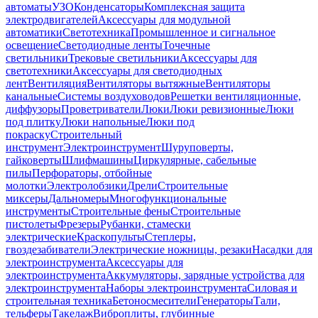
автоматы
УЗО
Конденсаторы
Комплексная защита
электродвигателей
Аксессуары для модульной
автоматики
Светотехника
Промышленное и сигнальное
освещение
Светодиодные ленты
Точечные
светильники
Трековые светильники
Аксессуары для
светотехники
Аксессуары для светодиодных
лент
Вентиляция
Вентиляторы вытяжные
Вентиляторы
канальные
Системы воздуховодов
Решетки вентиляционные,
диффузоры
Проветриватели
Люки
Люки ревизионные
Люки
под плитку
Люки напольные
Люки под
покраску
Строительный
инструмент
Электроинструмент
Шуруповерты,
гайковерты
Шлифмашины
Циркулярные, сабельные
пилы
Перфораторы, отбойные
молотки
Электролобзики
Дрели
Строительные
миксеры
Дальномеры
Многофункциональные
инструменты
Строительные фены
Строительные
пистолеты
Фрезеры
Рубанки, стамески
электрические
Краскопульты
Степлеры,
гвоздезабиватели
Электрические ножницы, резаки
Насадки для
электроинструмента
Аксессуары для
электроинструмента
Аккумуляторы, зарядные устройства для
электроинструмента
Наборы электроинструмента
Силовая и
строительная техника
Бетоносмесители
Генераторы
Тали,
тельферы
Такелаж
Виброплиты, глубинные