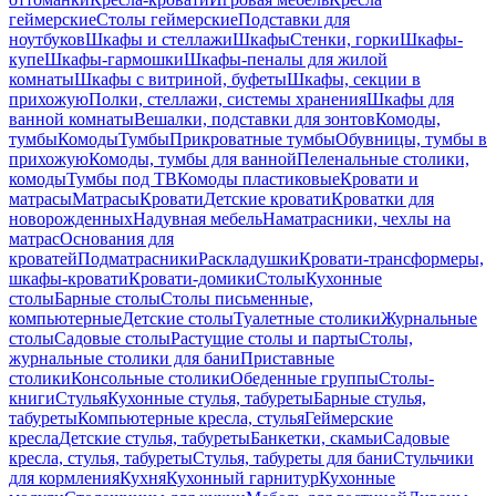
геймерские
Столы геймерские
Подставки для
ноутбуков
Шкафы и стеллажи
Шкафы
Стенки, горки
Шкафы-
купе
Шкафы-гармошки
Шкафы-пеналы для жилой
комнаты
Шкафы с витриной, буфеты
Шкафы, секции в
прихожую
Полки, стеллажи, системы хранения
Шкафы для
ванной комнаты
Вешалки, подставки для зонтов
Комоды,
тумбы
Комоды
Тумбы
Прикроватные тумбы
Обувницы, тумбы в
прихожую
Комоды, тумбы для ванной
Пеленальные столики,
комоды
Тумбы под ТВ
Комоды пластиковые
Кровати и
матрасы
Матрасы
Кровати
Детские кровати
Кроватки для
новорожденных
Надувная мебель
Наматрасники, чехлы на
матрас
Основания для
кроватей
Подматрасники
Раскладушки
Кровати-трансформеры,
шкафы-кровати
Кровати-домики
Столы
Кухонные
столы
Барные столы
Столы письменные,
компьютерные
Детские столы
Туалетные столики
Журнальные
столы
Садовые столы
Растущие столы и парты
Столы,
журнальные столики для бани
Приставные
столики
Консольные столики
Обеденные группы
Столы-
книги
Стулья
Кухонные стулья, табуреты
Барные стулья,
табуреты
Компьютерные кресла, стулья
Геймерские
кресла
Детские стулья, табуреты
Банкетки, скамьи
Садовые
кресла, стулья, табуреты
Стулья, табуреты для бани
Стульчики
для кормления
Кухня
Кухонный гарнитур
Кухонные