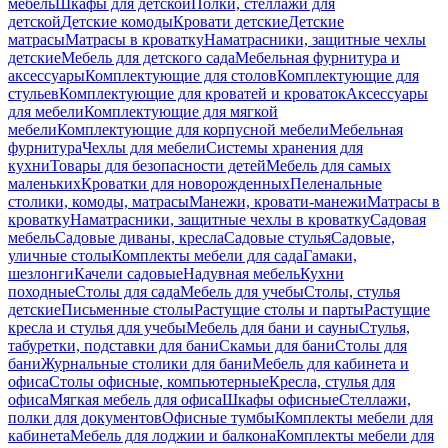
мебель
Шкафы для детской
Полки, стеллажи для
детской
Детские комоды
Кровати детские
Детские
матрасы
Матрасы в кроватку
Наматрасники, защитные чехлы
детские
Мебель для детского сада
Мебельная фурнитура и
аксессуары
Комплектующие для столов
Комплектующие для
стульев
Комплектующие для кроватей и кроваток
Аксессуары
для мебели
Комплектующие для мягкой
мебели
Комплектующие для корпусной мебели
Мебельная
фурнитура
Чехлы для мебели
Системы хранения для
кухни
Товары для безопасности детей
Мебель для самых
маленьких
Кроватки для новорожденных
Пеленальные
столики, комоды, матрасы
Манежи, кровати-манежи
Матрасы в
кроватку
Наматрасники, защитные чехлы в кроватку
Садовая
мебель
Садовые диваны, кресла
Садовые стулья
Садовые,
уличные столы
Комплекты мебели для сада
Гамаки,
шезлонги
Качели садовые
Надувная мебель
Кухни
походные
Столы для сада
Мебель для учебы
Столы, стулья
детские
Письменные столы
Растущие столы и парты
Растущие
кресла и стулья для учебы
Мебель для бани и сауны
Стулья,
табуретки, подставки для бани
Скамьи для бани
Столы для
бани
Журнальные столики для бани
Мебель для кабинета и
офиса
Столы офисные, компьютерные
Кресла, стулья для
офиса
Мягкая мебель для офиса
Шкафы офисные
Стеллажи,
полки для документов
Офисные тумбы
Комплекты мебели для
кабинета
Мебель для лоджии и балкона
Комплекты мебели для