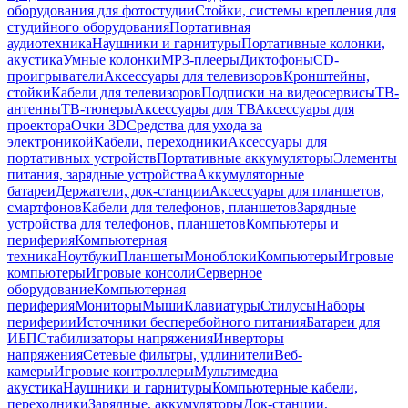
оборудования для фотостудии
Стойки, системы крепления для
студийного оборудования
Портативная
аудиотехника
Наушники и гарнитуры
Портативные колонки,
акустика
Умные колонки
MP3-плееры
Диктофоны
CD-
проигрыватели
Аксессуары для телевизоров
Кронштейны,
стойки
Кабели для телевизоров
Подписки на видеосервисы
ТВ-
антенны
ТВ-тюнеры
Аксессуары для ТВ
Аксессуары для
проектора
Очки 3D
Средства для ухода за
электроникой
Кабели, переходники
Аксессуары для
портативных устройств
Портативные аккумуляторы
Элементы
питания, зарядные устройства
Аккумуляторные
батареи
Держатели, док-станции
Аксессуары для планшетов,
смартфонов
Кабели для телефонов, планшетов
Зарядные
устройства для телефонов, планшетов
Компьютеры и
периферия
Компьютерная
техника
Ноутбуки
Планшеты
Моноблоки
Компьютеры
Игровые
компьютеры
Игровые консоли
Серверное
оборудование
Компьютерная
периферия
Мониторы
Мыши
Клавиатуры
Стилусы
Наборы
периферии
Источники бесперебойного питания
Батареи для
ИБП
Стабилизаторы напряжения
Инверторы
напряжения
Сетевые фильтры, удлинители
Веб-
камеры
Игровые контроллеры
Мультимедиа
акустика
Наушники и гарнитуры
Компьютерные кабели,
переходники
Зарядные, аккумуляторы
Док-станции,