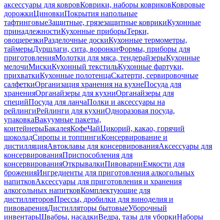
аксессуары для ковров
Коврики, наборы ковриков
Ковровые
дорожки
Циновки
Покрытия напольные
тафтинговые
Защитные, грязезащитные коврики
Кухонные
принадлежности
Кухонные приборы
Терки,
овощерезки
Разделочные доски
Кухонные термометры,
таймеры
Дуршлаги, сита, воронки
Формы, приборы для
приготовления
Молотки для мяса, тендерайзеры
Кухонные
мелочи
Миски
Кухонный текстиль
Кухонные фартуки,
прихватки
Кухонные полотенца
Скатерти, сервировочные
салфетки
Организация хранения на кухне
Посуда для
хранения
Органайзеры для кухни
Органайзеры для
специй
Посуда для ланча
Полки и аксессуары на
рейлинги
Рейлинги для кухни
Одноразовая посуда,
упаковка
Вакуумные пакеты,
контейнеры
Бакалея
Кофе
Чай
Цикорий, какао, горячий
шоколад
Сиропы и топпинги
Консервирование и
дистилляция
Автоклавы для консервирования
Аксессуары для
консервирования
Приспособления для
консервирования
Открывалки
Пивоварни
Емкости для
брожения
Ингредиенты для приготовления алкогольных
напитков
Аксессуары для приготовления и хранения
алкогольных напитков
Комплектующие для
дистилляторов
Прессы, дробилки для виноделия и
пивоварения
Дистилляторы бытовые
Уборочный
инвентарь
Швабры, насадки
Ведра, тазы для уборки
Наборы