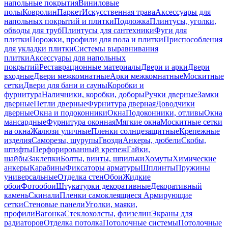
напольные покрытия
Виниловые
полы
Ковролин
Паркет
Искусственная трава
Аксессуары для
напольных покрытий и плитки
Подложка
Плинтусы, уголки,
обводы для труб
Плинтусы для сантехники
Фуги для
плитки
Порожки, профили для пола и плитки
Приспособления
для укладки плитки
Системы выравнивания
плитки
Аксессуары для напольных
покрытий
Реставрационные материалы
Двери и арки
Двери
входные
Двери межкомнатные
Арки межкомнатные
Москитные
сетки
Двери для бани и сауны
Коробки и
фурнитура
Наличники, коробки, доборы
Ручки дверные
Замки
дверные
Петли дверные
Фурнитура дверная
Доводчики
дверные
Окна и подоконники
Окна
Подоконники, отливы
Окна
мансардные
Фурнитура оконная
Мягкие окна
Москитные сетки
на окна
Жалюзи уличные
Пленки солнцезащитные
Крепежные
изделия
Саморезы, шурупы
Гвозди
Анкеры, дюбели
Скобы,
штифты
Перфорированный крепеж
Гайки,
шайбы
Заклепки
Болты, винты, шпильки
Хомуты
Химические
анкеры
Карабины
Фиксаторы арматуры
Шплинты
Пружины
универсальные
Отделка стен
Обои
Жидкие
обои
Фотообои
Штукатурки декоративные
Декоративный
камень
Скинали
Пленки самоклеящиеся
Армирующие
сетки
Стеновые панели
Уголки, маяки,
профили
Вагонка
Стеклохолсты, флизелин
Экраны для
радиаторов
Отделка потолка
Потолочные системы
Потолочные