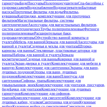
гарнитуры
Биде
Писсуары
Полотенцесушители
Спа-бассейны с
гидромассажем
Водоснабжение
Водонагреватели
Бытовые
насосы
Проточные фильтры для воды
Фильтры-
кувшины
Картриджи, комплектующие для проточных
фильтров
Магистральные фильтры, системы
сантехнические
Аксессуары для магистральных фильтров,
систем сантехнических
Трубы полипропиленовые
Фитинги
полипропиленовые
Расширительные баки,
гидроаккумуляторы
Обустройство ванной комнаты и
туалета
Мебель для ванной
Зеркала для ванной
Аксессуары для
ванной и туалета
Сиденья и чехлы для унитаза
Шторки,
карнизы для ванны
Стеклянные, пластиковые шторки для
ванны
Наборы для ванной и туалета
Зеркала
косметические
Сиденья для ванны
Коврики для ванной и
туалета
Экран-дверки в туалет
Комплектующие для мебели в
ванную
Комплектующие для сантехники
Экраны для ванн,
душевых поддонов
Опоры для ванн, душевых
поддонов
Комплектующие для ванн
Плинтусы для
сантехники
Сифоны, трапы
Комплектующие для
умывальников, моек
Комплектующие для унитазов, писсуаров,
биде
Бачки для унитазов
Комплектующие для душевых
гарнитуров
Комплектующие для сифонов,
трапов
Комплектующие для смесителей
Комплектующие для
душевых кабин, уголков
Сантехника для кухни
Кухонные
мойки
Кухонные мойки со смесителями
Смесители для