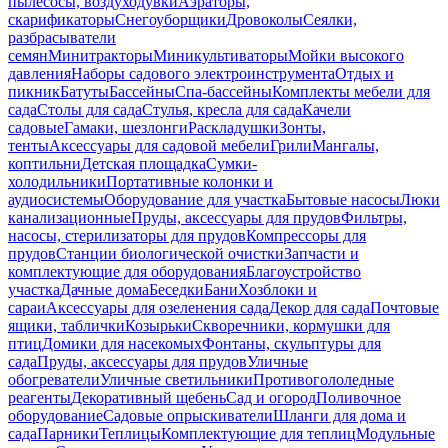
пылесосы, воздуходувки
Аэраторы,
скарификаторы
Снегоуборщики
Дровоколы
Сеялки,
разбрасыватели
семян
Минитракторы
Миникультиваторы
Мойки высокого
давления
Наборы садового электроинструмента
Отдых и
пикник
Батуты
Бассейны
Спа-бассейны
Комплекты мебели для
сада
Столы для сада
Стулья, кресла для сада
Качели
садовые
Гамаки, шезлонги
Раскладушки
Зонты,
тенты
Аксессуары для садовой мебели
Грили
Мангалы,
коптильни
Детская площадка
Сумки-
холодильники
Портативные колонки и
аудиосистемы
Оборудование для участка
Бытовые насосы
Люки
канализационные
Пруды, аксессуары для прудов
Фильтры,
насосы, стерилизаторы для прудов
Компрессоры для
прудов
Станции биологической очистки
Запчасти и
комплектующие для оборудования
Благоустройство
участка
Дачные дома
Беседки
Бани
Хозблоки и
сараи
Аксессуары для озеленения сада
Декор для сада
Почтовые
ящики, таблички
Козырьки
Скворечники, кормушки для
птиц
Домики для насекомых
Фонтаны, скульптуры для
сада
Пруды, аксессуары для прудов
Уличные
обогреватели
Уличные светильники
Противогололедные
реагенты
Декоративный щебень
Сад и огород
Поливочное
оборудование
Садовые опрыскиватели
Шланги для дома и
сада
Парники
Теплицы
Комплектующие для теплиц
Модульные