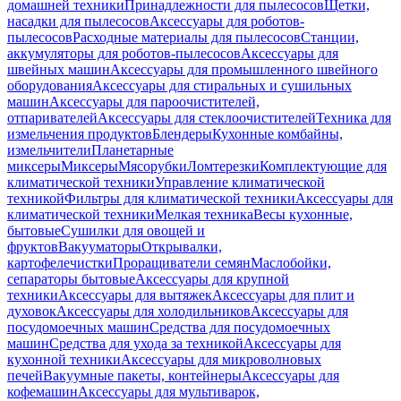
домашней техники
Принадлежности для пылесосов
Щетки,
насадки для пылесосов
Аксессуары для роботов-
пылесосов
Расходные материалы для пылесосов
Станции,
аккумуляторы для роботов-пылесосов
Аксессуары для
швейных машин
Аксессуары для промышленного швейного
оборудования
Аксессуары для стиральных и сушильных
машин
Аксессуары для пароочистителей,
отпаривателей
Аксессуары для стеклоочистителей
Техника для
измельчения продуктов
Блендеры
Кухонные комбайны,
измельчители
Планетарные
миксеры
Миксеры
Мясорубки
Ломтерезки
Комплектующие для
климатической техники
Управление климатической
техникой
Фильтры для климатической техники
Аксессуары для
климатической техники
Мелкая техника
Весы кухонные,
бытовые
Сушилки для овощей и
фруктов
Вакууматоры
Открывалки,
картофелечистки
Проращиватели семян
Маслобойки,
сепараторы бытовые
Аксессуары для крупной
техники
Аксессуары для вытяжек
Аксессуары для плит и
духовок
Аксессуары для холодильников
Аксессуары для
посудомоечных машин
Средства для посудомоечных
машин
Средства для ухода за техникой
Аксессуары для
кухонной техники
Аксессуары для микроволновых
печей
Вакуумные пакеты, контейнеры
Аксессуары для
кофемашин
Аксессуары для мультиварок,