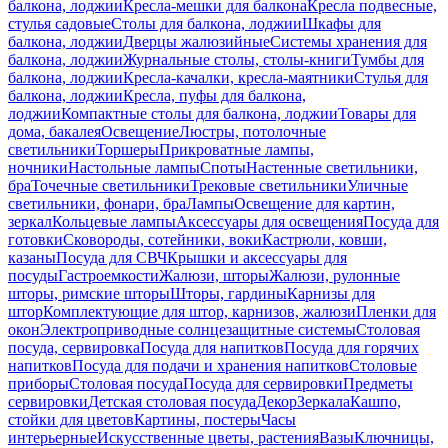
балкона, лоджии
Кресла-мешки для балкона
Кресла подвесные,
стулья садовые
Столы для балкона, лоджии
Шкафы для
балкона, лоджии
Дверцы жалюзийные
Системы хранения для
балкона, лоджии
Журнальные столы, столы-книги
Тумбы для
балкона, лоджии
Кресла-качалки, кресла-маятники
Стулья для
балкона, лоджии
Кресла, пуфы для балкона,
лоджии
Компактные столы для балкона, лоджии
Товары для
дома, бакалея
Освещение
Люстры, потолочные
светильники
Торшеры
Прикроватные лампы,
ночники
Настольные лампы
Споты
Настенные светильники,
бра
Точечные светильники
Трековые светильники
Уличные
светильники, фонари, бра
Лампы
Освещение для картин,
зеркал
Кольцевые лампы
Аксессуары для освещения
Посуда для
готовки
Сковороды, сотейники, воки
Кастрюли, ковши,
казаны
Посуда для СВЧ
Крышки и аксессуары для
посуды
Гастроемкости
Жалюзи, шторы
Жалюзи, рулонные
шторы, римские шторы
Шторы, гардины
Карнизы для
штор
Комплектующие для штор, карнизов, жалюзи
Пленки для
окон
Электроприводные солнцезащитные системы
Столовая
посуда, сервировка
Посуда для напитков
Посуда для горячих
напитков
Посуда для подачи и хранения напитков
Столовые
приборы
Столовая посуда
Посуда для сервировки
Предметы
сервировки
Детская столовая посуда
Декор
Зеркала
Кашпо,
стойки для цветов
Картины, постеры
Часы
интерьерные
Искусственные цветы, растения
Вазы
Ключницы,