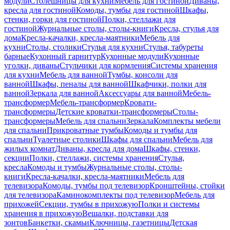
модули
Столешницы для кухни
Мебель для гостиной
Диваны,
кресла для гостиной
Комоды, тумбы для гостиной
Шкафы,
стенки, горки для гостиной
Полки, стеллажи для
гостиной
Журнальные столы, столы-книги
Кресла, стулья для
дома
Кресла-качалки, кресла-маятники
Мебель для
кухни
Столы, столики
Стулья для кухни
Стулья, табуреты
барные
Кухонный гарнитур
Кухонные модули
Кухонные
уголки, диваны
Стульчики для кормления
Системы хранения
для кухни
Мебель для ванной
Тумбы, консоли для
ванной
Шкафы, пеналы для ванной
Шкафчики, полки для
ванной
Зеркала для ванной
Аксессуары для ванной
Мебель-
трансформер
Мебель-трансформер
Кровати-
трансформеры
Детские кроватки-трансформеры
Столы-
трансформеры
Мебель для спальни
Зеркала
Комплекты мебели
для спальни
Прикроватные тумбы
Комоды и тумбы для
спальни
Туалетные столики
Шкафы для спальни
Мебель для
жилых комнат
Диваны, кресла для дома
Шкафы, стенки,
секции
Полки, стеллажи, системы хранения
Стулья,
кресла
Комоды и тумбы
Журнальные столы, столы-
книги
Кресла-качалки, кресла-маятники
Мебель для
телевизора
Комоды, тумбы под телевизор
Кронштейны, стойки
для телевизора
Каминокомплекты под телевизор
Мебель для
прихожей
Секции, тумбы в прихожую
Полки и системы
хранения в прихожую
Вешалки, подставки для
зонтов
Банкетки, скамьи
Ключницы, газетницы
Детская