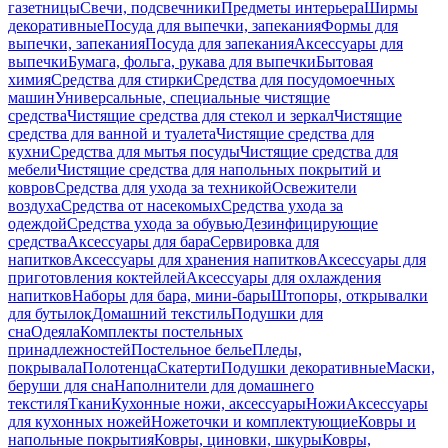
газетницы
Свечи, подсвечники
Предметы интерьера
Ширмы
декоративные
Посуда для выпечки, запекания
Формы для
выпечки, запекания
Посуда для запекания
Аксессуары для
выпечки
Бумага, фольга, рукава для выпечки
Бытовая
химия
Средства для стирки
Средства для посудомоечных
машин
Универсальные, специальные чистящие
средства
Чистящие средства для стекол и зеркал
Чистящие
средства для ванной и туалета
Чистящие средства для
кухни
Средства для мытья посуды
Чистящие средства для
мебели
Чистящие средства для напольных покрытий и
ковров
Средства для ухода за техникой
Освежители
воздуха
Средства от насекомых
Средства ухода за
одеждой
Средства ухода за обувью
Дезинфицирующие
средства
Аксессуары для бара
Сервировка для
напитков
Аксессуары для хранения напитков
Аксессуары для
приготовления коктейлей
Аксессуары для охлаждения
напитков
Наборы для бара, мини-бары
Штопоры, открывалки
для бутылок
Домашний текстиль
Подушки для
сна
Одеяла
Комплекты постельных
принадлежностей
Постельное белье
Пледы,
покрывала
Полотенца
Скатерти
Подушки декоративные
Маски,
беруши для сна
Наполнители для домашнего
текстиля
Ткани
Кухонные ножи, аксессуары
Ножи
Аксессуары
для кухонных ножей
Ножеточки и комплектующие
Ковры и
напольные покрытия
Ковры, циновки, шкуры
Ковры,