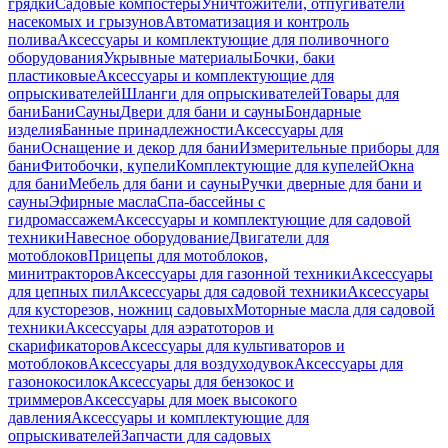
грядки
Садовые компостеры
Уничтожители, отпугиватели
насекомых и грызунов
Автоматизация и контроль
полива
Аксессуары и комплектующие для поливочного
оборудования
Укрывные материалы
Бочки, баки
пластиковые
Аксессуары и комплектующие для
опрыскивателей
Шланги для опрыскивателей
Товары для
бани
Бани
Сауны
Двери для бани и сауны
Бондарные
изделия
Банные принадлежности
Аксессуары для
бани
Оснащение и декор для бани
Измерительные приборы для
бани
Фитобочки, купели
Комплектующие для купелей
Окна
для бани
Мебель для бани и сауны
Ручки дверные для бани и
сауны
Эфирные масла
Спа-бассейны с
гидромассажем
Аксессуары и комплектующие для садовой
техники
Навесное оборудование
Двигатели для
мотоблоков
Прицепы для мотоблоков,
минитракторов
Аксессуары для газонной техники
Аксессуары
для цепных пил
Аксессуары для садовой техники
Аксессуары
для кусторезов, ножниц садовых
Моторные масла для садовой
техники
Аксессуары для аэратоторов и
скарификаторов
Аксессуары для культиваторов и
мотоблоков
Аксессуары для воздуходувок
Аксессуары для
газонокосилок
Аксессуары для бензокос и
триммеров
Аксессуары для моек высокого
давления
Аксессуары и комплектующие для
опрыскивателей
Запчасти для садовых