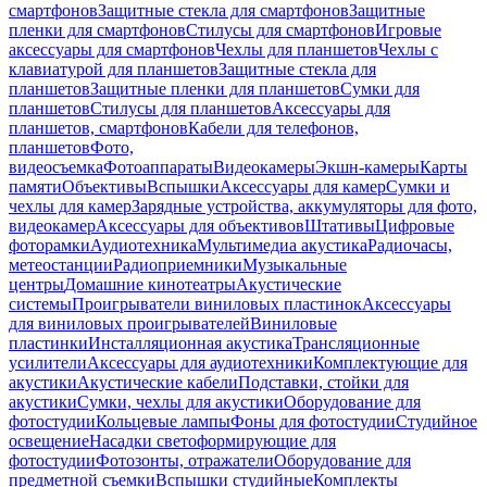
смартфонов
Защитные стекла для смартфонов
Защитные
пленки для смартфонов
Стилусы для смартфонов
Игровые
аксессуары для смартфонов
Чехлы для планшетов
Чехлы с
клавиатурой для планшетов
Защитные стекла для
планшетов
Защитные пленки для планшетов
Сумки для
планшетов
Стилусы для планшетов
Аксессуары для
планшетов, смартфонов
Кабели для телефонов,
планшетов
Фото,
видеосъемка
Фотоаппараты
Видеокамеры
Экшн-камеры
Карты
памяти
Объективы
Вспышки
Аксессуары для камер
Сумки и
чехлы для камер
Зарядные устройства, аккумуляторы для фото,
видеокамер
Аксессуары для объективов
Штативы
Цифровые
фоторамки
Аудиотехника
Мультимедиа акустика
Радиочасы,
метеостанции
Радиоприемники
Музыкальные
центры
Домашние кинотеатры
Акустические
системы
Проигрыватели виниловых пластинок
Аксессуары
для виниловых проигрывателей
Виниловые
пластинки
Инсталляционная акустика
Трансляционные
усилители
Аксессуары для аудиотехники
Комплектующие для
акустики
Акустические кабели
Подставки, стойки для
акустики
Сумки, чехлы для акустики
Оборудование для
фотостудии
Кольцевые лампы
Фоны для фотостудии
Студийное
освещение
Насадки светоформирующие для
фотостудии
Фотозонты, отражатели
Оборудование для
предметной съемки
Вспышки студийные
Комплекты