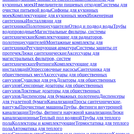
кухонных моек
Измельчители пищевых отходов
Системы для
очистки питьевой воды
Сифоны для кухонных
моек
Комплектующие для кухонных моек
Инженерная
сантехника
Инсталляции для
сантехники
Полотенцесушители
Отвод и подвод воды
Трубы
водопроводные
Магистральные фильтры, системы
сантехнические
Комплектующие для радиаторов,
полотенцесушителей
Монтажные комплекты для
сантехники
Регулирующая арматура
Системы защиты от
протечек
Люки сантехнические
Аксессуары для
магистральных фильтров, систем
сантехнических
Фитинги
Комплектующие для
инсталляций
Опрессовочные насосы
Сантехника для
общественных мест
Аксессуары для общественных
санузлов
Сушилки для рук
Дозаторы для общественных
санузлов
Сенсорные дозаторы для общественных
санузлов
Локтевые дозаторы для общественных
санузлов
Диспенсеры для бумажных полотенец
Диспенсеры
для туалетной бумаги
Канализация
Тросы сантехнические,
вантузы
Прочистные машины
Трубы, фитинги внутренней
канализации
Трубы, фитинги наружной канализации
Люки
канализационные
Теплый пол водяной
Трубы для теплого
пола
Коллекторы и комплектующие
Термостатика для теплого
пола
Автоматика для теплого
пола
Строительство
Строительные смеси и грунтовки
Клеевые