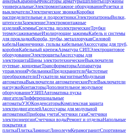
анкеры
Карабины
Фиксаторы арматуры
Шплинты
Пружины
универсальные
Электромонтажное оборудование
Розетки и
выключатели
Электрические звонки
Коробки
распределительные и подрозетники
Электропатроны
Вилки,
штепсели
Заземление
Электромонтажные
изделия
Клеммы
Средства диэлектрические
Трубки
термоусаживаемые
Изолирующие зажимы
Кабель и системы
для прокладки
Короба, трубы, металлорукав
Силовой
кабель
Наконечники, гильзы кабельные
Аксессуары для труб,
коробов
Кабельный крепеж
Арматура СИП
Электрощитовое
оборудование
Электрощиты
Аксессуары для
электрощита
Шины электротехнические
Выключатели
путевые, концевые
Трансформаторы
Аппаратура
управления
Рубильники
Предохранители
Частотные
преобразователи
Пускатели магнитные
Модульная
автоматика
Выключатели автоматические
Реле
Выключатели
нагрузки
Контакторы
Дополнительное модульное
оборудование
УЗИП
Автоматика пуска
двигателя
Дифференциальные
автоматы
УЗО
Конденсаторы
Комплексная защита
электродвигателей
Аксессуары для модульной
автоматики
Приборы учета
Счетчики газа
Счетчики
электроэнергии
Счетчики воды
Ремонт и отделка
Напольные
покрытия и
плитка
Плитка
Ламинат
Линолеум
Керамогранит
Спортивные