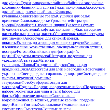
для уборки
Турки, заварочные чайники
Чайники заварочные,
кофейники
Чайники для плиты
Турки, молочники
Аксессуары
для чайников, электрочайников
Фильтры-
кувшины
Хозяйственные товары
Сушилки для белья,
прищепки
Гладильные доски
Урны, контейнеры для
мусора
Органайзеры, корзины, ящики
Туалетная бумага,
бумажные полотенца
Салфетки, мочалки, губки, мусорные
пакеты
Фольга, пленка, пакеты
Упаковочная тара
Аксессуары
для глажения
Аксессуары для стирки
Веревки,
шпагаты
Емкости, дозаторы для моющих средств
Вешалки-
плечики
Мешки хозяйственные
Сувениры
Копилки
Картины,
постеры
Фотоальбомы
Рамки для фотографий,
картин
Предметы интерьера
Шкатулки, подставки для
украшений
Статуэтки
Магниты
сувенирные
Иконы
Праздничный декор
Товары для
праздника
Елки
Аксессуары для елей новогодних
Новогодние
украшения
Светодиодные гирлянды, декорации
Светодиодные
фигуры, игрушки
Временные
татуировки
Фотобутафория
Товары для
маскарада
Подарки
Подарки, подарочные наборы
Подарочные
наборы косметики для лица и тела
Наборы для
бритья
Оформление подарков
Сантехника и
водоснабжение
Сантехника
Душевые кабины, поддоны,
двери
Ванны
Унитазы
Умывальники
Умывальники со
смесителями
Смесители
Душевые панели,