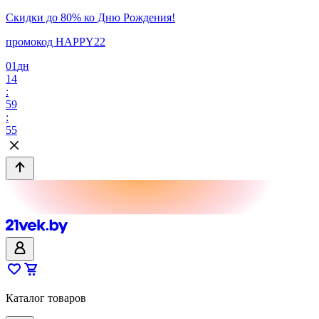
Скидки до 80% ко Дню Рождения!
промокод HAPPY22
01
дн
14
:
59
:
55
Каталог товаров