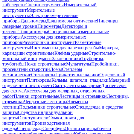
кабелерезы
Специнструменты
Измерительный
инструмент
Мерительные
инструменты
Электроизмерительные
приборы
Дальномеры
Дальномеры оптические
Нивелиры,
лазерные уровни
Пирометры
Детекторы и
тестеры
Толщиномеры
Специальные измерительные
приборы
Аксессуары для измерительных
приборов
Разметочный инструмент
Разметочные
инструменты
Инструменты для нарезки резьбы
Маркеры,
карандаши строительные
Клейма ударные
Строительно-
монтажный инструмент
Заклепочники
Труборезы,
трубогибы
Ножи строительные
Мультитулы
Пробойники,
просекатели отверстий
Ломы
Степлеры
механические
Стеклорезы
Прикаточные валики
Отделочный
инструмент
Плиткорезы
Кельмы, шпатели, гладилки
Малярный,
отделочный инструмент
Скотч, ленты малярные
Диспенсеры
для скотча
Аксессуары для малярных, отделочных
работ
Пленки строительные
Лестницы и стремянки
Лестницы,
стремянки
Чердачные лестницы
Элементы
лестниц
Подъемники строительные
Спецодежда и средства
защиты
Средства индивидуальной
защиты
Огнетушители
Сумки, пояса для
инструментов
Производственная
одежда
Спецодежда
Спецобувь
Организация рабочего
пространства
Фонари, прожекторы
Кейсы, ящики для