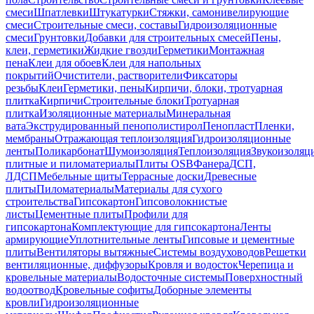
смеси
Шпатлевки
Штукатурки
Стяжки, самонивелирующие
смеси
Строительные смеси, составы
Гидроизоляционные
смеси
Грунтовки
Добавки для строительных смесей
Пены,
клеи, герметики
Жидкие гвозди
Герметики
Монтажная
пена
Клеи для обоев
Клеи для напольных
покрытий
Очистители, растворители
Фиксаторы
резьбы
Клеи
Герметики, пены
Кирпичи, блоки, тротуарная
плитка
Кирпичи
Строительные блоки
Тротуарная
плитка
Изоляционные материалы
Минеральная
вата
Экструдированный пенополистирол
Пенопласт
Пленки,
мембраны
Отражающая теплоизоляция
Гидроизоляционные
ленты
Поликарбонат
Шумоизоляция
Теплоизоляция
Звукоизоляц
плитные и пиломатериалы
Плиты OSB
Фанера
ДСП,
ЛДСП
Мебельные щиты
Террасные доски
Древесные
плиты
Пиломатериалы
Материалы для сухого
строительства
Гипсокартон
Гипсоволокнистые
листы
Цементные плиты
Профили для
гипсокартона
Комплектующие для гипсокартона
Ленты
армирующие
Уплотнительные ленты
Гипсовые и цементные
плиты
Вентиляторы вытяжные
Системы воздуховодов
Решетки
вентиляционные, диффузоры
Кровля и водосток
Черепица и
кровельные материалы
Водосточные системы
Поверхностный
водоотвод
Кровельные софиты
Доборные элементы
кровли
Гидроизоляционные