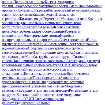
панели
Потолочные плиты
Багеты, молдинги,
уголки
Лакокрасочные материалы
Краски
Эмали
Лаки
Морилки,
пропитки
Колеры для краски
Растворители
Грунтовки
Краски,
эмали аэрозольные
Краски, эмали
Пены, клеи,
герметики
Жидкие гвозди
Герметики
Монтажная пена
Клеи для
обоев
Клеи для напольных покрытий
Очистители,
растворители
Фиксаторы резьбы
Клеи
Герметики,
пены
Электромонтажное оборудование
Розетки и
выключатели
Электрические звонки
Коробки
распределительные и подрозетники
Электропатроны
Вилки,
штепсели
Молниеприемники
Заземление
Электромонтажные
изделия
Клеммы
Средства диэлектрические
Трубки
термоусаживаемые
Изолирующие зажимы
Кабель и системы
для прокладки
Короба, трубы, металлорукав
Силовой
кабель
Наконечники, гильзы кабельные
Аксессуары для труб,
коробов
Кабельный крепеж
Арматура СИП
Электрощитовое
оборудование
Электрощиты
Аксессуары для
электрощита
Шины электротехнические
Выключатели
путевые, концевые
Трансформаторы
Аппаратура
управления
Рубильники
Предохранители
Частотные
преобразователи
Пускатели магнитные
Модульная
автоматика
Выключатели автоматические
Реле
Выключатели
нагрузки
Контакторы
Дополнительное модульное
оборудование
УЗИП
Автоматика пуска
двигателя
Дифференциальные