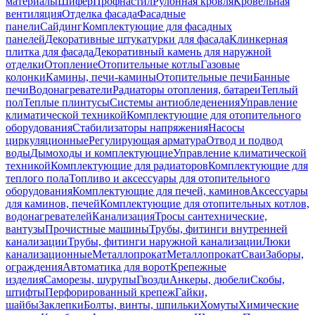
материалы
Шифер
Профнастил
Рулонная кровля
Кровельная
вентиляция
Отделка фасада
Фасадные
панели
Сайдинг
Комплектующие для фасадных
панелей
Декоративные штукатурки для фасада
Клинкерная
плитка для фасада
Декоративный камень для наружной
отделки
Отопление
Отопительные котлы
Газовые
колонки
Камины, печи-камины
Отопительные печи
Банные
печи
Водонагреватели
Радиаторы отопления, батареи
Теплый
пол
Теплые плинтусы
Системы антиобледенения
Управление
климатической техникой
Комплектующие для отопительного
оборудования
Стабилизаторы напряжения
Насосы
циркуляционные
Регулирующая арматура
Отвод и подвод
воды
Дымоходы и комплектующие
Управление климатической
техникой
Комплектующие для радиаторов
Комплектующие для
теплого пола
Топливо и аксессуары для отопительного
оборудования
Комплектующие для печей, каминов
Аксессуары
для каминов, печей
Комплектующие для отопительных котлов,
водонагревателей
Канализация
Тросы сантехнические,
вантузы
Прочистные машины
Трубы, фитинги внутренней
канализации
Трубы, фитинги наружной канализации
Люки
канализационные
Металлопрокат
Металлопрокат
Сваи
Заборы,
ограждения
Автоматика для ворот
Крепежные
изделия
Саморезы, шурупы
Гвозди
Анкеры, дюбели
Скобы,
штифты
Перфорированный крепеж
Гайки,
шайбы
Заклепки
Болты, винты, шпильки
Хомуты
Химические