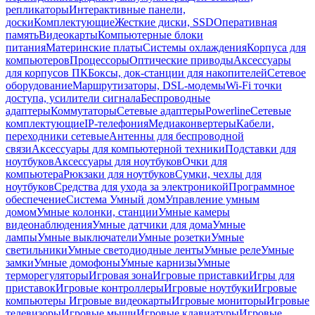
репликаторы
Интерактивные панели,
доски
Комплектующие
Жесткие диски, SSD
Оперативная
память
Видеокарты
Компьютерные блоки
питания
Материнские платы
Системы охлаждения
Корпуса для
компьютеров
Процессоры
Оптические приводы
Аксессуары
для корпусов ПК
Боксы, док-станции для накопителей
Сетевое
оборудование
Маршрутизаторы, DSL-модемы
Wi-Fi точки
доступа, усилители сигнала
Беспроводные
адаптеры
Коммутаторы
Сетевые адаптеры
Powerline
Сетевые
комплектующие
IP-телефония
Медиаконвертеры
Кабели,
переходники сетевые
Антенны для беспроводной
связи
Аксессуары для компьютерной техники
Подставки для
ноутбуков
Аксессуары для ноутбуков
Очки для
компьютера
Рюкзаки для ноутбуков
Сумки, чехлы для
ноутбуков
Средства для ухода за электроникой
Программное
обеспечение
Система Умный дом
Управление умным
домом
Умные колонки, станции
Умные камеры
видеонаблюдения
Умные датчики для дома
Умные
лампы
Умные выключатели
Умные розетки
Умные
светильники
Умные светодиодные ленты
Умные реле
Умные
замки
Умные домофоны
Умные карнизы
Умные
терморегуляторы
Игровая зона
Игровые приставки
Игры для
приставок
Игровые контроллеры
Игровые ноутбуки
Игровые
компьютеры
Игровые видеокарты
Игровые мониторы
Игровые
телевизоры
Игровые мыши
Игровые клавиатуры
Игровые