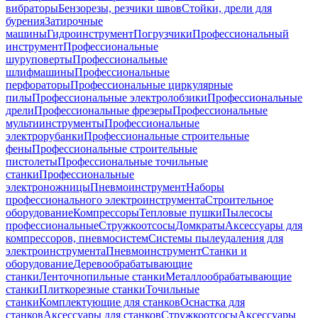
вибраторы
Бензорезы, резчики швов
Стойки, дрели для
бурения
Затирочные
машины
Гидроинструмент
Погрузчики
Профессиональный
инструмент
Профессиональные
шуруповерты
Профессиональные
шлифмашины
Профессиональные
перфораторы
Профессиональные циркулярные
пилы
Профессиональные электролобзики
Профессиональные
дрели
Профессиональные фрезеры
Профессиональные
мультиинструменты
Профессиональные
электрорубанки
Профессиональные строительные
фены
Профессиональные строительные
пистолеты
Профессиональные точильные
станки
Профессиональные
электроножницы
Пневмоинструмент
Наборы
профессионального электроинструмента
Строительное
оборудование
Компрессоры
Тепловые пушки
Пылесосы
профессиональные
Стружкоотсосы
Домкраты
Аксессуары для
компрессоров, пневмосистем
Системы пылеудаления для
электроинструмента
Пневмоинструмент
Станки и
оборудование
Деревообрабатывающие
станки
Ленточнопильные станки
Металлообрабатывающие
станки
Плиткорезные станки
Точильные
станки
Комплектующие для станков
Оснастка для
станков
Аксессуары для станков
Стружкоотсосы
Аксессуары