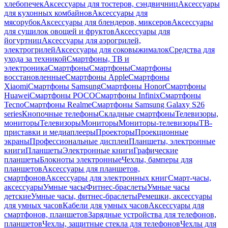
хлебопечек
Аксессуары для тостеров, сэндвичниц
Аксессуары
для кухонных комбайнов
Аксессуары для
мясорубок
Аксессуары для блендеров, миксеров
Аксессуары
для сушилок овощей и фруктов
Аксессуары для
йогуртниц
Аксессуары для аэрогрилей,
электрогрилей
Аксессуары для соковыжималок
Средства для
ухода за техникой
Смартфоны, ТВ и
электроника
Смартфоны
Смартфоны
Смартфоны
восстановленные
Смартфоны Apple
Смартфоны
Xiaomi
Смартфоны Samsung
Смартфоны Honor
Смартфоны
Huawei
Смартфоны POCO
Смартфоны Infinix
Смартфоны
Tecno
Смартфоны Realme
Смартфоны Samsung Galaxy S26
series
Кнопочные телефоны
Складные смартфоны
Телевизоры,
мониторы
Телевизоры
Мониторы
Мониторы-телевизоры
ТВ-
приставки и медиаплееры
Проекторы
Проекционные
экраны
Профессиональные дисплеи
Планшеты, электронные
книги
Планшеты
Электронные книги
Графические
планшеты
Блокноты электронные
Чехлы, бамперы для
планшетов
Аксессуары для планшетов,
смартфонов
Аксессуары для электронных книг
Смарт-часы,
аксессуары
Умные часы
Фитнес-браслеты
Умные часы
детские
Умные часы, фитнес-браслеты
Ремешки, аксессуары
для умных часов
Кабели для умных часов
Аксессуары для
смартфонов, планшетов
Зарядные устройства для телефонов,
планшетов
Чехлы, защитные стекла для телефонов
Чехлы для