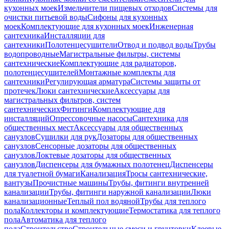
кухонных моек
Измельчители пищевых отходов
Системы для
очистки питьевой воды
Сифоны для кухонных
моек
Комплектующие для кухонных моек
Инженерная
сантехника
Инсталляции для
сантехники
Полотенцесушители
Отвод и подвод воды
Трубы
водопроводные
Магистральные фильтры, системы
сантехнические
Комплектующие для радиаторов,
полотенцесушителей
Монтажные комплекты для
сантехники
Регулирующая арматура
Системы защиты от
протечек
Люки сантехнические
Аксессуары для
магистральных фильтров, систем
сантехнических
Фитинги
Комплектующие для
инсталляций
Опрессовочные насосы
Сантехника для
общественных мест
Аксессуары для общественных
санузлов
Сушилки для рук
Дозаторы для общественных
санузлов
Сенсорные дозаторы для общественных
санузлов
Локтевые дозаторы для общественных
санузлов
Диспенсеры для бумажных полотенец
Диспенсеры
для туалетной бумаги
Канализация
Тросы сантехнические,
вантузы
Прочистные машины
Трубы, фитинги внутренней
канализации
Трубы, фитинги наружной канализации
Люки
канализационные
Теплый пол водяной
Трубы для теплого
пола
Коллекторы и комплектующие
Термостатика для теплого
пола
Автоматика для теплого
пола
Строительство
Строительные смеси и грунтовки
Клеевые