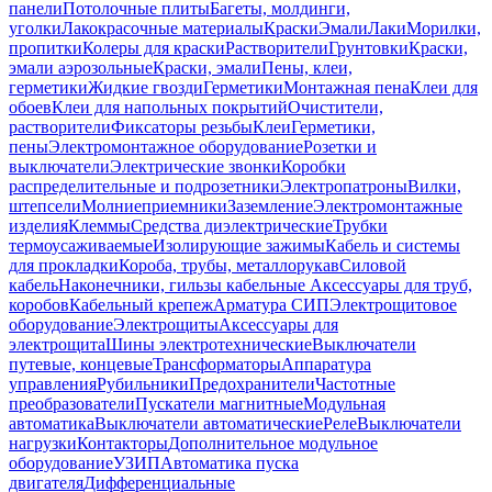
панели
Потолочные плиты
Багеты, молдинги,
уголки
Лакокрасочные материалы
Краски
Эмали
Лаки
Морилки,
пропитки
Колеры для краски
Растворители
Грунтовки
Краски,
эмали аэрозольные
Краски, эмали
Пены, клеи,
герметики
Жидкие гвозди
Герметики
Монтажная пена
Клеи для
обоев
Клеи для напольных покрытий
Очистители,
растворители
Фиксаторы резьбы
Клеи
Герметики,
пены
Электромонтажное оборудование
Розетки и
выключатели
Электрические звонки
Коробки
распределительные и подрозетники
Электропатроны
Вилки,
штепсели
Молниеприемники
Заземление
Электромонтажные
изделия
Клеммы
Средства диэлектрические
Трубки
термоусаживаемые
Изолирующие зажимы
Кабель и системы
для прокладки
Короба, трубы, металлорукав
Силовой
кабель
Наконечники, гильзы кабельные
Аксессуары для труб,
коробов
Кабельный крепеж
Арматура СИП
Электрощитовое
оборудование
Электрощиты
Аксессуары для
электрощита
Шины электротехнические
Выключатели
путевые, концевые
Трансформаторы
Аппаратура
управления
Рубильники
Предохранители
Частотные
преобразователи
Пускатели магнитные
Модульная
автоматика
Выключатели автоматические
Реле
Выключатели
нагрузки
Контакторы
Дополнительное модульное
оборудование
УЗИП
Автоматика пуска
двигателя
Дифференциальные