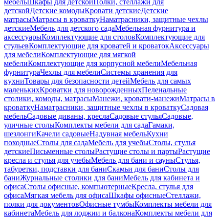
мебель
Шкафы для детской
Полки, стеллажи для
детской
Детские комоды
Кровати детские
Детские
матрасы
Матрасы в кроватку
Наматрасники, защитные чехлы
детские
Мебель для детского сада
Мебельная фурнитура и
аксессуары
Комплектующие для столов
Комплектующие для
стульев
Комплектующие для кроватей и кроваток
Аксессуары
для мебели
Комплектующие для мягкой
мебели
Комплектующие для корпусной мебели
Мебельная
фурнитура
Чехлы для мебели
Системы хранения для
кухни
Товары для безопасности детей
Мебель для самых
маленьких
Кроватки для новорожденных
Пеленальные
столики, комоды, матрасы
Манежи, кровати-манежи
Матрасы в
кроватку
Наматрасники, защитные чехлы в кроватку
Садовая
мебель
Садовые диваны, кресла
Садовые стулья
Садовые,
уличные столы
Комплекты мебели для сада
Гамаки,
шезлонги
Качели садовые
Надувная мебель
Кухни
походные
Столы для сада
Мебель для учебы
Столы, стулья
детские
Письменные столы
Растущие столы и парты
Растущие
кресла и стулья для учебы
Мебель для бани и сауны
Стулья,
табуретки, подставки для бани
Скамьи для бани
Столы для
бани
Журнальные столики для бани
Мебель для кабинета и
офиса
Столы офисные, компьютерные
Кресла, стулья для
офиса
Мягкая мебель для офиса
Шкафы офисные
Стеллажи,
полки для документов
Офисные тумбы
Комплекты мебели для
кабинета
Мебель для лоджии и балкона
Комплекты мебели для