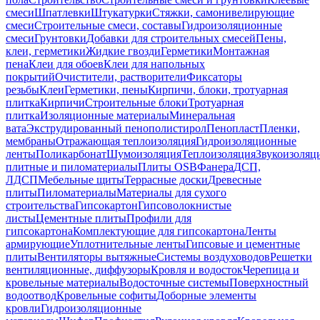
смеси
Шпатлевки
Штукатурки
Стяжки, самонивелирующие
смеси
Строительные смеси, составы
Гидроизоляционные
смеси
Грунтовки
Добавки для строительных смесей
Пены,
клеи, герметики
Жидкие гвозди
Герметики
Монтажная
пена
Клеи для обоев
Клеи для напольных
покрытий
Очистители, растворители
Фиксаторы
резьбы
Клеи
Герметики, пены
Кирпичи, блоки, тротуарная
плитка
Кирпичи
Строительные блоки
Тротуарная
плитка
Изоляционные материалы
Минеральная
вата
Экструдированный пенополистирол
Пенопласт
Пленки,
мембраны
Отражающая теплоизоляция
Гидроизоляционные
ленты
Поликарбонат
Шумоизоляция
Теплоизоляция
Звукоизоляц
плитные и пиломатериалы
Плиты OSB
Фанера
ДСП,
ЛДСП
Мебельные щиты
Террасные доски
Древесные
плиты
Пиломатериалы
Материалы для сухого
строительства
Гипсокартон
Гипсоволокнистые
листы
Цементные плиты
Профили для
гипсокартона
Комплектующие для гипсокартона
Ленты
армирующие
Уплотнительные ленты
Гипсовые и цементные
плиты
Вентиляторы вытяжные
Системы воздуховодов
Решетки
вентиляционные, диффузоры
Кровля и водосток
Черепица и
кровельные материалы
Водосточные системы
Поверхностный
водоотвод
Кровельные софиты
Доборные элементы
кровли
Гидроизоляционные