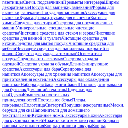
газетницы
Свечи, подсвечники
Предметы интерьера
Ширмы
декоративные
Посуда для выпечки, запекания
Формы для
выпечки, запекания
Посуда для запекания
Аксессуары для
выпечки
Бумага, фольга, рукава для выпечки
Бытовая
химия
Средства для стирки
Средства для посудомоечных
машин
Универсальные, специальные чистящие
средства
Чистящие средства для стекол и зеркал
Чистящие
средства для ванной и туалета
Чистящие средства для
кухни
Средства для мытья посуды
Чистящие средства для
мебели
Чистящие средства для напольных покрытий и
ковров
Средства для ухода за техникой
Освежители
воздуха
Средства от насекомых
Средства ухода за
одеждой
Средства ухода за обувью
Дезинфицирующие
средства
Аксессуары для бара
Сервировка для
напитков
Аксессуары для хранения напитков
Аксессуары для
приготовления коктейлей
Аксессуары для охлаждения
напитков
Наборы для бара, мини-бары
Штопоры, открывалки
для бутылок
Домашний текстиль
Подушки для
сна
Одеяла
Комплекты постельных
принадлежностей
Постельное белье
Пледы,
покрывала
Полотенца
Скатерти
Подушки декоративные
Маски,
беруши для сна
Наполнители для домашнего
текстиля
Ткани
Кухонные ножи, аксессуары
Ножи
Аксессуары
для кухонных ножей
Ножеточки и комплектующие
Ковры и
напольные покрытия
Ковры, циновки, шкуры
Ковры,