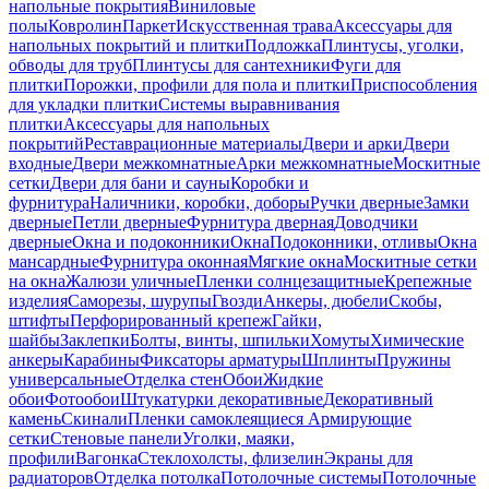
напольные покрытия
Виниловые
полы
Ковролин
Паркет
Искусственная трава
Аксессуары для
напольных покрытий и плитки
Подложка
Плинтусы, уголки,
обводы для труб
Плинтусы для сантехники
Фуги для
плитки
Порожки, профили для пола и плитки
Приспособления
для укладки плитки
Системы выравнивания
плитки
Аксессуары для напольных
покрытий
Реставрационные материалы
Двери и арки
Двери
входные
Двери межкомнатные
Арки межкомнатные
Москитные
сетки
Двери для бани и сауны
Коробки и
фурнитура
Наличники, коробки, доборы
Ручки дверные
Замки
дверные
Петли дверные
Фурнитура дверная
Доводчики
дверные
Окна и подоконники
Окна
Подоконники, отливы
Окна
мансардные
Фурнитура оконная
Мягкие окна
Москитные сетки
на окна
Жалюзи уличные
Пленки солнцезащитные
Крепежные
изделия
Саморезы, шурупы
Гвозди
Анкеры, дюбели
Скобы,
штифты
Перфорированный крепеж
Гайки,
шайбы
Заклепки
Болты, винты, шпильки
Хомуты
Химические
анкеры
Карабины
Фиксаторы арматуры
Шплинты
Пружины
универсальные
Отделка стен
Обои
Жидкие
обои
Фотообои
Штукатурки декоративные
Декоративный
камень
Скинали
Пленки самоклеящиеся
Армирующие
сетки
Стеновые панели
Уголки, маяки,
профили
Вагонка
Стеклохолсты, флизелин
Экраны для
радиаторов
Отделка потолка
Потолочные системы
Потолочные