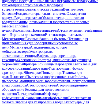
подогрева посуды
Винные шкафы встраиваемые
Вакуумные
упаковщики встраиваемые
Пароварки
встраиваемые
Климатическая техника
Вентиляторы
бытовые
Кондиционеры, сплит-системы
Охладители
воздуха
Водонагреватели
Увлажнители, очистители
воздуха
Камины, печи-камины
Обогреватели
Тепловые
завесы
Тепловые
пушки
Биокамины
Проветриватели
Отопительные печи
Банные
печи
Порталы для каминов
Вентиляторы вытяжные
Метеостанции
Газовые баллоны бытовые
Техника для
приготовления еды
Аэрогрили
Микроволновые
печи
Мультиварки
Сэндвичницы, хот-дог
мейкеры
Тостеры
Электрогрили,
электрошашлычницы
Вафельницы, орешницы,
кексницы
Хлебопечки
Ростеры, мини-печи
Йогуртницы,
мороженицы
Фризеры
Блинницы
Пароварки
Автоклавы для
консервирования
Сыроварни
Фритюрницы, фондю-
фритюрницы
Яйцеварки
Попкорницы
Техника для
дома
Пылесосы
Пылесосы профессиональные
Роботы-
пылесосы, мойщики окон
Пароочистители
Электровеники,
электрошвабры
Стеклоочистители
Стерилизационное
оборудование
Техника для приготовления
напитков
Электрочайники
Кофеварки,
кофемашины
Соковыжималки
Кофемолки
Вспениватели
молока
Сифоны для газирования воды
Аксессуары для