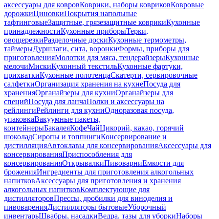
аксессуары для ковров
Коврики, наборы ковриков
Ковровые
дорожки
Циновки
Покрытия напольные
тафтинговые
Защитные, грязезащитные коврики
Кухонные
принадлежности
Кухонные приборы
Терки,
овощерезки
Разделочные доски
Кухонные термометры,
таймеры
Дуршлаги, сита, воронки
Формы, приборы для
приготовления
Молотки для мяса, тендерайзеры
Кухонные
мелочи
Миски
Кухонный текстиль
Кухонные фартуки,
прихватки
Кухонные полотенца
Скатерти, сервировочные
салфетки
Организация хранения на кухне
Посуда для
хранения
Органайзеры для кухни
Органайзеры для
специй
Посуда для ланча
Полки и аксессуары на
рейлинги
Рейлинги для кухни
Одноразовая посуда,
упаковка
Вакуумные пакеты,
контейнеры
Бакалея
Кофе
Чай
Цикорий, какао, горячий
шоколад
Сиропы и топпинги
Консервирование и
дистилляция
Автоклавы для консервирования
Аксессуары для
консервирования
Приспособления для
консервирования
Открывалки
Пивоварни
Емкости для
брожения
Ингредиенты для приготовления алкогольных
напитков
Аксессуары для приготовления и хранения
алкогольных напитков
Комплектующие для
дистилляторов
Прессы, дробилки для виноделия и
пивоварения
Дистилляторы бытовые
Уборочный
инвентарь
Швабры, насадки
Ведра, тазы для уборки
Наборы