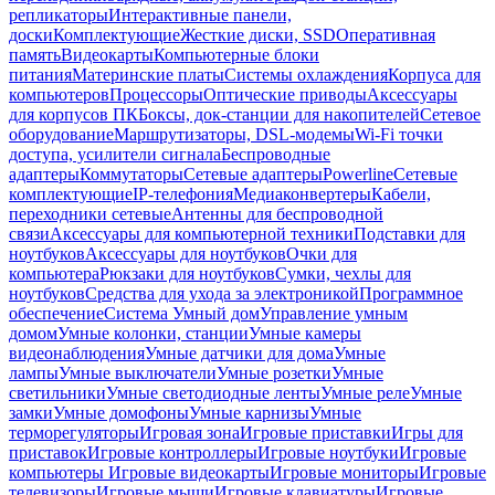
репликаторы
Интерактивные панели,
доски
Комплектующие
Жесткие диски, SSD
Оперативная
память
Видеокарты
Компьютерные блоки
питания
Материнские платы
Системы охлаждения
Корпуса для
компьютеров
Процессоры
Оптические приводы
Аксессуары
для корпусов ПК
Боксы, док-станции для накопителей
Сетевое
оборудование
Маршрутизаторы, DSL-модемы
Wi-Fi точки
доступа, усилители сигнала
Беспроводные
адаптеры
Коммутаторы
Сетевые адаптеры
Powerline
Сетевые
комплектующие
IP-телефония
Медиаконвертеры
Кабели,
переходники сетевые
Антенны для беспроводной
связи
Аксессуары для компьютерной техники
Подставки для
ноутбуков
Аксессуары для ноутбуков
Очки для
компьютера
Рюкзаки для ноутбуков
Сумки, чехлы для
ноутбуков
Средства для ухода за электроникой
Программное
обеспечение
Система Умный дом
Управление умным
домом
Умные колонки, станции
Умные камеры
видеонаблюдения
Умные датчики для дома
Умные
лампы
Умные выключатели
Умные розетки
Умные
светильники
Умные светодиодные ленты
Умные реле
Умные
замки
Умные домофоны
Умные карнизы
Умные
терморегуляторы
Игровая зона
Игровые приставки
Игры для
приставок
Игровые контроллеры
Игровые ноутбуки
Игровые
компьютеры
Игровые видеокарты
Игровые мониторы
Игровые
телевизоры
Игровые мыши
Игровые клавиатуры
Игровые