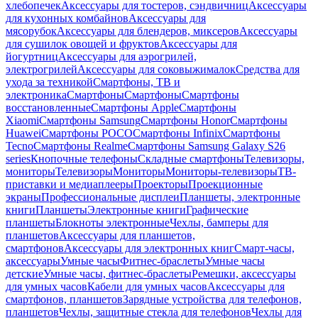
хлебопечек
Аксессуары для тостеров, сэндвичниц
Аксессуары
для кухонных комбайнов
Аксессуары для
мясорубок
Аксессуары для блендеров, миксеров
Аксессуары
для сушилок овощей и фруктов
Аксессуары для
йогуртниц
Аксессуары для аэрогрилей,
электрогрилей
Аксессуары для соковыжималок
Средства для
ухода за техникой
Смартфоны, ТВ и
электроника
Смартфоны
Смартфоны
Смартфоны
восстановленные
Смартфоны Apple
Смартфоны
Xiaomi
Смартфоны Samsung
Смартфоны Honor
Смартфоны
Huawei
Смартфоны POCO
Смартфоны Infinix
Смартфоны
Tecno
Смартфоны Realme
Смартфоны Samsung Galaxy S26
series
Кнопочные телефоны
Складные смартфоны
Телевизоры,
мониторы
Телевизоры
Мониторы
Мониторы-телевизоры
ТВ-
приставки и медиаплееры
Проекторы
Проекционные
экраны
Профессиональные дисплеи
Планшеты, электронные
книги
Планшеты
Электронные книги
Графические
планшеты
Блокноты электронные
Чехлы, бамперы для
планшетов
Аксессуары для планшетов,
смартфонов
Аксессуары для электронных книг
Смарт-часы,
аксессуары
Умные часы
Фитнес-браслеты
Умные часы
детские
Умные часы, фитнес-браслеты
Ремешки, аксессуары
для умных часов
Кабели для умных часов
Аксессуары для
смартфонов, планшетов
Зарядные устройства для телефонов,
планшетов
Чехлы, защитные стекла для телефонов
Чехлы для