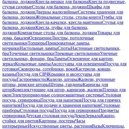
балкона, лоджии
Кресла-мешки для балкона
Кресла подвесные,
стулья садовые
Столы для балкона, лоджии
Шкафы для
балкона, лоджии
Дверцы жалюзийные
Системы хранения для
балкона, лоджии
Журнальные столы, столы-книги
Тумбы для
балкона, лоджии
Кресла-качалки, кресла-маятники
Стулья для
балкона, лоджии
Кресла, пуфы для балкона,
лоджии
Компактные столы для балкона, лоджии
Товары для
дома, бакалея
Освещение
Люстры, потолочные
светильники
Торшеры
Прикроватные лампы,
ночники
Настольные лампы
Споты
Настенные светильники,
бра
Точечные светильники
Трековые светильники
Уличные
светильники, фонари, бра
Лампы
Освещение для картин,
зеркал
Кольцевые лампы
Аксессуары для освещения
Посуда для
готовки
Сковороды, сотейники, воки
Кастрюли, ковши,
казаны
Посуда для СВЧ
Крышки и аксессуары для
посуды
Гастроемкости
Жалюзи, шторы
Жалюзи, рулонные
шторы, римские шторы
Шторы, гардины
Карнизы для
штор
Комплектующие для штор, карнизов, жалюзи
Пленки для
окон
Электроприводные солнцезащитные системы
Столовая
посуда, сервировка
Посуда для напитков
Посуда для горячих
напитков
Посуда для подачи и хранения напитков
Столовые
приборы
Столовая посуда
Посуда для сервировки
Предметы
сервировки
Детская столовая посуда
Декор
Зеркала
Кашпо,
стойки для цветов
Картины, постеры
Часы
интерьерные
Искусственные цветы, растения
Вазы
Ключницы,