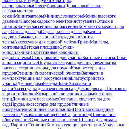
пылесосы, воздуходувки
Аэраторы,
скарификаторы
Снегоуборщики
Дровоколы
Сеялки,
разбрасыватели
семян
Минитракторы
Миникультиваторы
Мойки высокого
давления
Наборы садового электроинструмента
Отдых и
пикник
Батуты
Бассейны
Спа-бассейны
Комплекты мебели для
сада
Столы для сада
Стулья, кресла для сада
Качели
садовые
Гамаки, шезлонги
Раскладушки
Зонты,
тенты
Аксессуары для садовой мебели
Грили
Мангалы,
коптильни
Детская площадка
Сумки-
холодильники
Портативные колонки и
аудиосистемы
Оборудование для участка
Бытовые насосы
Люки
канализационные
Пруды, аксессуары для прудов
Фильтры,
насосы, стерилизаторы для прудов
Компрессоры для
прудов
Станции биологической очистки
Запчасти и
комплектующие для оборудования
Благоустройство
участка
Дачные дома
Беседки
Бани
Хозблоки и
сараи
Аксессуары для озеленения сада
Декор для сада
Почтовые
ящики, таблички
Козырьки
Скворечники, кормушки для
птиц
Домики для насекомых
Фонтаны, скульптуры для
сада
Пруды, аксессуары для прудов
Уличные
обогреватели
Уличные светильники
Противогололедные
реагенты
Декоративный щебень
Сад и огород
Поливочное
оборудование
Садовые опрыскиватели
Шланги для дома и
сада
Парники
Теплицы
Комплектующие для теплиц
Модульные