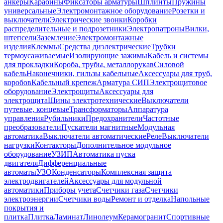
анкеры
Карабины
Фиксаторы арматуры
Шплинты
Пружины
универсальные
Электромонтажное оборудование
Розетки и
выключатели
Электрические звонки
Коробки
распределительные и подрозетники
Электропатроны
Вилки,
штепсели
Заземление
Электромонтажные
изделия
Клеммы
Средства диэлектрические
Трубки
термоусаживаемые
Изолирующие зажимы
Кабель и системы
для прокладки
Короба, трубы, металлорукав
Силовой
кабель
Наконечники, гильзы кабельные
Аксессуары для труб,
коробов
Кабельный крепеж
Арматура СИП
Электрощитовое
оборудование
Электрощиты
Аксессуары для
электрощита
Шины электротехнические
Выключатели
путевые, концевые
Трансформаторы
Аппаратура
управления
Рубильники
Предохранители
Частотные
преобразователи
Пускатели магнитные
Модульная
автоматика
Выключатели автоматические
Реле
Выключатели
нагрузки
Контакторы
Дополнительное модульное
оборудование
УЗИП
Автоматика пуска
двигателя
Дифференциальные
автоматы
УЗО
Конденсаторы
Комплексная защита
электродвигателей
Аксессуары для модульной
автоматики
Приборы учета
Счетчики газа
Счетчики
электроэнергии
Счетчики воды
Ремонт и отделка
Напольные
покрытия и
плитка
Плитка
Ламинат
Линолеум
Керамогранит
Спортивные