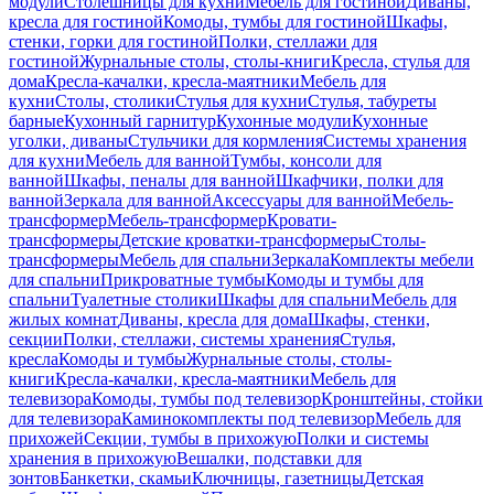
модули
Столешницы для кухни
Мебель для гостиной
Диваны,
кресла для гостиной
Комоды, тумбы для гостиной
Шкафы,
стенки, горки для гостиной
Полки, стеллажи для
гостиной
Журнальные столы, столы-книги
Кресла, стулья для
дома
Кресла-качалки, кресла-маятники
Мебель для
кухни
Столы, столики
Стулья для кухни
Стулья, табуреты
барные
Кухонный гарнитур
Кухонные модули
Кухонные
уголки, диваны
Стульчики для кормления
Системы хранения
для кухни
Мебель для ванной
Тумбы, консоли для
ванной
Шкафы, пеналы для ванной
Шкафчики, полки для
ванной
Зеркала для ванной
Аксессуары для ванной
Мебель-
трансформер
Мебель-трансформер
Кровати-
трансформеры
Детские кроватки-трансформеры
Столы-
трансформеры
Мебель для спальни
Зеркала
Комплекты мебели
для спальни
Прикроватные тумбы
Комоды и тумбы для
спальни
Туалетные столики
Шкафы для спальни
Мебель для
жилых комнат
Диваны, кресла для дома
Шкафы, стенки,
секции
Полки, стеллажи, системы хранения
Стулья,
кресла
Комоды и тумбы
Журнальные столы, столы-
книги
Кресла-качалки, кресла-маятники
Мебель для
телевизора
Комоды, тумбы под телевизор
Кронштейны, стойки
для телевизора
Каминокомплекты под телевизор
Мебель для
прихожей
Секции, тумбы в прихожую
Полки и системы
хранения в прихожую
Вешалки, подставки для
зонтов
Банкетки, скамьи
Ключницы, газетницы
Детская