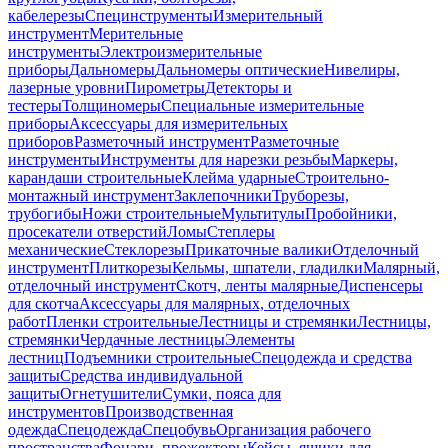
кабелерезы
Специнструменты
Измерительный
инструмент
Мерительные
инструменты
Электроизмерительные
приборы
Дальномеры
Дальномеры оптические
Нивелиры,
лазерные уровни
Пирометры
Детекторы и
тестеры
Толщиномеры
Специальные измерительные
приборы
Аксессуары для измерительных
приборов
Разметочный инструмент
Разметочные
инструменты
Инструменты для нарезки резьбы
Маркеры,
карандаши строительные
Клейма ударные
Строительно-
монтажный инструмент
Заклепочники
Труборезы,
трубогибы
Ножи строительные
Мультитулы
Пробойники,
просекатели отверстий
Ломы
Степлеры
механические
Стеклорезы
Прикаточные валики
Отделочный
инструмент
Плиткорезы
Кельмы, шпатели, гладилки
Малярный,
отделочный инструмент
Скотч, ленты малярные
Диспенсеры
для скотча
Аксессуары для малярных, отделочных
работ
Пленки строительные
Лестницы и стремянки
Лестницы,
стремянки
Чердачные лестницы
Элементы
лестниц
Подъемники строительные
Спецодежда и средства
защиты
Средства индивидуальной
защиты
Огнетушители
Сумки, пояса для
инструментов
Производственная
одежда
Спецодежда
Спецобувь
Организация рабочего
пространства
Фонари, прожекторы
Кейсы, ящики для