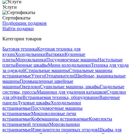
Услуги
Сертификаты
Подборщик подарков
Найти подарки
Категории товаров
Бытовая техника
Крупная техника для
кухни
Холодильники
Вытяжки
Кухонные
плиты
Морозильники
Посудомоечные машины
Настольные
плиты
Винные шкафы
Мини-холодильники
Техника для ухода
за одеждой
Стиральные машины
Стиральные машины
встраиваемые
Утюги
Отпариватели
Швейные, вышивальные
машины
Промышленные швейные
машины
Оверлоки
Сушильные машины, шкафы
Гладильные
системы, прессы
Машинки для удаления катышков
Сушилки
для обуви
Встраиваемая техника, оборудование
Варочные
панели
Духовые шкафы
Холодильники
встраиваемые
Посудомоечные машины
встраиваемые
Микроволновые печи
встраиваемые
Кофемашины встраиваемые
Комплекты
встраиваемой техники
Морозильники
встраиваемые
Измельчители пищевых отходов
Шкафы для