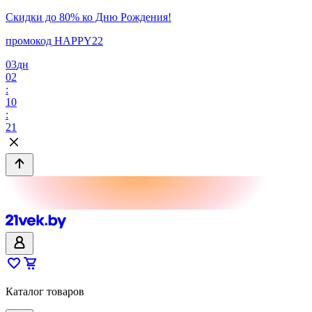
Скидки до 80% ко Дню Рождения!
промокод HAPPY22
03
дн
02
:
10
:
21
Каталог товаров