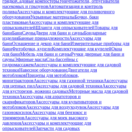
грядки
Садовые компостеры
Уничтожители, отпугиватели
насекомых и грызунов
Автоматизация и контроль
полива
Аксессуары и комплектующие для поливочного
оборудования
Укрывные материалы
Бочки, баки
пластиковые
Аксессуары и комплектующие для
опрыскивателей
Шланги для опрыскивателей
Товары для
бани
Бани
Сауны
Двери для бани и сауны
Бондарные
изделия
Банные принадлежности
Аксессуары для
бани
Оснащение и декор для бани
Измерительные приборы для
бани
Фитобочки, купели
Комплектующие для купелей
Окна
для бани
Мебель для бани и сауны
Ручки дверные для бани и
сауны
Эфирные масла
Спа-бассейны с
гидромассажем
Аксессуары и комплектующие для садовой
техники
Навесное оборудование
Двигатели для
мотоблоков
Прицепы для мотоблоков,
минитракторов
Аксессуары для газонной техники
Аксессуары
для цепных пил
Аксессуары для садовой техники
Аксессуары
для кусторезов, ножниц садовых
Моторные масла для садовой
техники
Аксессуары для аэратоторов и
скарификаторов
Аксессуары для культиваторов и
мотоблоков
Аксессуары для воздуходувок
Аксессуары для
газонокосилок
Аксессуары для бензокос и
триммеров
Аксессуары для моек высокого
давления
Аксессуары и комплектующие для
опрыскивателей
Запчасти для садовых