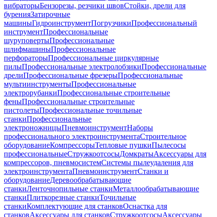
вибраторы
Бензорезы, резчики швов
Стойки, дрели для
бурения
Затирочные
машины
Гидроинструмент
Погрузчики
Профессиональный
инструмент
Профессиональные
шуруповерты
Профессиональные
шлифмашины
Профессиональные
перфораторы
Профессиональные циркулярные
пилы
Профессиональные электролобзики
Профессиональные
дрели
Профессиональные фрезеры
Профессиональные
мультиинструменты
Профессиональные
электрорубанки
Профессиональные строительные
фены
Профессиональные строительные
пистолеты
Профессиональные точильные
станки
Профессиональные
электроножницы
Пневмоинструмент
Наборы
профессионального электроинструмента
Строительное
оборудование
Компрессоры
Тепловые пушки
Пылесосы
профессиональные
Стружкоотсосы
Домкраты
Аксессуары для
компрессоров, пневмосистем
Системы пылеудаления для
электроинструмента
Пневмоинструмент
Станки и
оборудование
Деревообрабатывающие
станки
Ленточнопильные станки
Металлообрабатывающие
станки
Плиткорезные станки
Точильные
станки
Комплектующие для станков
Оснастка для
станков
Аксессуары для станков
Стружкоотсосы
Аксессуары