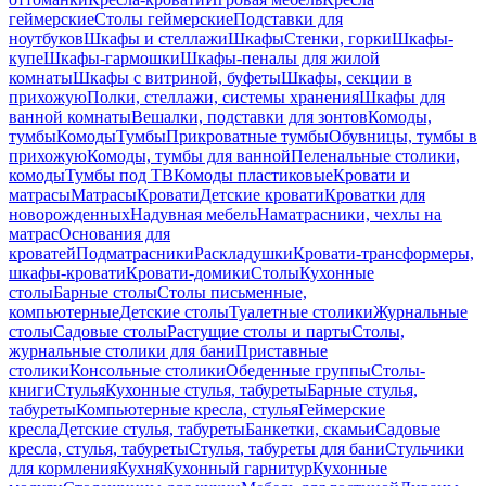
геймерские
Столы геймерские
Подставки для
ноутбуков
Шкафы и стеллажи
Шкафы
Стенки, горки
Шкафы-
купе
Шкафы-гармошки
Шкафы-пеналы для жилой
комнаты
Шкафы с витриной, буфеты
Шкафы, секции в
прихожую
Полки, стеллажи, системы хранения
Шкафы для
ванной комнаты
Вешалки, подставки для зонтов
Комоды,
тумбы
Комоды
Тумбы
Прикроватные тумбы
Обувницы, тумбы в
прихожую
Комоды, тумбы для ванной
Пеленальные столики,
комоды
Тумбы под ТВ
Комоды пластиковые
Кровати и
матрасы
Матрасы
Кровати
Детские кровати
Кроватки для
новорожденных
Надувная мебель
Наматрасники, чехлы на
матрас
Основания для
кроватей
Подматрасники
Раскладушки
Кровати-трансформеры,
шкафы-кровати
Кровати-домики
Столы
Кухонные
столы
Барные столы
Столы письменные,
компьютерные
Детские столы
Туалетные столики
Журнальные
столы
Садовые столы
Растущие столы и парты
Столы,
журнальные столики для бани
Приставные
столики
Консольные столики
Обеденные группы
Столы-
книги
Стулья
Кухонные стулья, табуреты
Барные стулья,
табуреты
Компьютерные кресла, стулья
Геймерские
кресла
Детские стулья, табуреты
Банкетки, скамьи
Садовые
кресла, стулья, табуреты
Стулья, табуреты для бани
Стульчики
для кормления
Кухня
Кухонный гарнитур
Кухонные