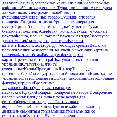
для уборки
Турки, заварочные чайники
Чайники заварочные,
кофейники
Чайники для плиты
Турки, молочники
Аксессуары
для чайников, электрочайников
Фильтры-
кувшины
Хозяйственные товары
Сушилки для белья,
прищепки
Гладильные доски
Урны, контейнеры для
мусора
Органайзеры, корзины, ящики
Туалетная бумага,
бумажные полотенца
Салфетки, мочалки, губки, мусорные
пакеты
Фольга, пленка, пакеты
Упаковочная тара
Аксессуары
для глажения
Аксессуары для стирки
Веревки,
шпагаты
Емкости, дозаторы для моющих средств
Вешалки-
плечики
Мешки хозяйственные
Сувениры
Копилки
Картины,
постеры
Фотоальбомы
Рамки для фотографий,
картин
Предметы интерьера
Шкатулки, подставки для
украшений
Статуэтки
Магниты
сувенирные
Иконы
Праздничный декор
Товары для
праздника
Елки
Аксессуары для елей новогодних
Новогодние
украшения
Светодиодные гирлянды, декорации
Светодиодные
фигуры, игрушки
Временные
татуировки
Фотобутафория
Товары для
маскарада
Подарки
Подарки, подарочные наборы
Подарочные
наборы косметики для лица и тела
Наборы для
бритья
Оформление подарков
Сантехника и
водоснабжение
Сантехника
Душевые кабины, поддоны,
двери
Ванны
Унитазы
Умывальники
Умывальники со
смесителями
Смесители
Душевые панели,