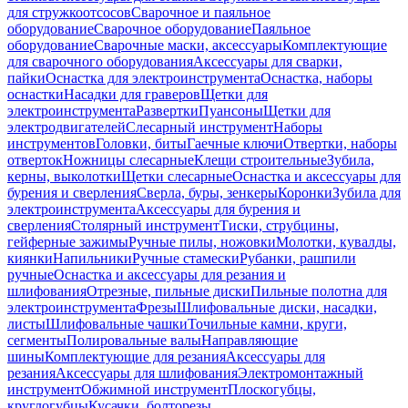
для стружкоотсосов
Сварочное и паяльное
оборудование
Сварочное оборудование
Паяльное
оборудование
Сварочные маски, аксессуары
Комплектующие
для сварочного оборудования
Аксессуары для сварки,
пайки
Оснастка для электроинструмента
Оснастка, наборы
оснастки
Насадки для граверов
Щетки для
электроинструмента
Развертки
Пуансоны
Щетки для
электродвигателей
Слесарный инструмент
Наборы
инструментов
Головки, биты
Гаечные ключи
Отвертки, наборы
отверток
Ножницы слесарные
Клещи строительные
Зубила,
керны, выколотки
Щетки слесарные
Оснастка и аксессуары для
бурения и сверления
Сверла, буры, зенкеры
Коронки
Зубила для
электроинструмента
Аксессуары для бурения и
сверления
Столярный инструмент
Тиски, струбцины,
гейферные зажимы
Ручные пилы, ножовки
Молотки, кувалды,
киянки
Напильники
Ручные стамески
Рубанки, рашпили
ручные
Оснастка и аксессуары для резания и
шлифования
Отрезные, пильные диски
Пильные полотна для
электроинструмента
Фрезы
Шлифовальные диски, насадки,
листы
Шлифовальные чашки
Точильные камни, круги,
сегменты
Полировальные валы
Направляющие
шины
Комплектующие для резания
Аксессуары для
резания
Аксессуары для шлифования
Электромонтажный
инструмент
Обжимной инструмент
Плоскогубцы,
круглогубцы
Кусачки, болторезы,