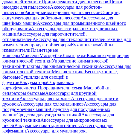
домашней техники
Принадлежности для пылесосов
Щетки,
насадки для пылесосов
Аксессуары для роботов-
пылесосов
Расходные материалы для пылесосов
Станции,
аккумуляторы для роботов-пылесосов
Аксессуары для
швейных машин
Аксессуары для промышленного швейного
оборудования
Аксессуары для стиральных и сушильных
машин
Аксессуары для пароочистителей,
отпаривателей
Аксессуары для стеклоочистителей
Техника для
измельчения продуктов
Блендеры
Кухонные комбайны,
измельчители
Планетарные
миксеры
Миксеры
Мясорубки
Ломтерезки
Комплектующие для
климатической техники
Управление климатической
техникой
Фильтры для климатической техники
Аксессуары для
климатической техники
Мелкая техника
Весы кухонные,
бытовые
Сушилки для овощей и
фруктов
Вакууматоры
Открывалки,
картофелечистки
Проращиватели семян
Маслобойки,
сепараторы бытовые
Аксессуары для крупной
техники
Аксессуары для вытяжек
Аксессуары для плит и
духовок
Аксессуары для холодильников
Аксессуары для
посудомоечных машин
Средства для посудомоечных
машин
Средства для ухода за техникой
Аксессуары для
кухонной техники
Аксессуары для микроволновых
печей
Вакуумные пакеты, контейнеры
Аксессуары для
кофемашин
Аксессуары для мультиварок,