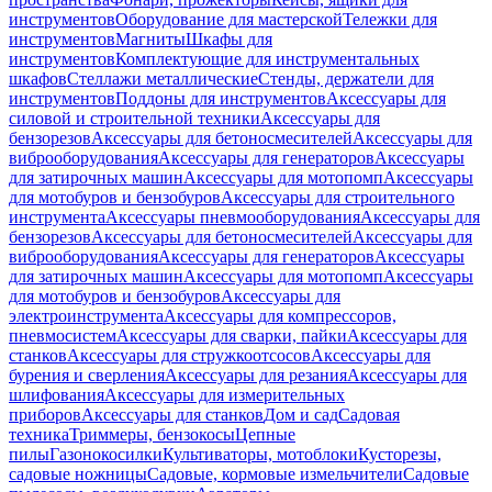
инструментов
Оборудование для мастерской
Тележки для
инструментов
Магниты
Шкафы для
инструментов
Комплектующие для инструментальных
шкафов
Стеллажи металлические
Стенды, держатели для
инструментов
Поддоны для инструментов
Аксессуары для
силовой и строительной техники
Аксессуары для
бензорезов
Аксессуары для бетоносмесителей
Аксессуары для
виброоборудования
Аксессуары для генераторов
Аксессуары
для затирочных машин
Аксессуары для мотопомп
Аксессуары
для мотобуров и бензобуров
Аксессуары для строительного
инструмента
Аксессуары пневмооборудования
Аксессуары для
бензорезов
Аксессуары для бетоносмесителей
Аксессуары для
виброоборудования
Аксессуары для генераторов
Аксессуары
для затирочных машин
Аксессуары для мотопомп
Аксессуары
для мотобуров и бензобуров
Аксессуары для
электроинструмента
Аксессуары для компрессоров,
пневмосистем
Аксессуары для сварки, пайки
Аксессуары для
станков
Аксессуары для стружкоотсосов
Аксессуары для
бурения и сверления
Аксессуары для резания
Аксессуары для
шлифования
Аксессуары для измерительных
приборов
Аксессуары для станков
Дом и сад
Садовая
техника
Триммеры, бензокосы
Цепные
пилы
Газонокосилки
Культиваторы, мотоблоки
Кусторезы,
садовые ножницы
Садовые, кормовые измельчители
Садовые