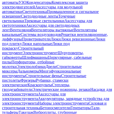
автоматы
УЗО
Конденсаторы
Комплексная защита
электродвигателей
Аксессуары для модульной
автоматики
Светотехника
Промышленное и сигнальное
освещение
Светодиодные ленты
Точечные
светильники
Трековые светильники
Аксессуары для
светотехники
Аксессуары для светодиодных
лент
Вентиляция
Вентиляторы вытяжные
Вентиляторы
канальные
Системы воздуховодов
Решетки вентиляционные,
диффузоры
Проветриватели
Люки
Люки ревизионные
Люки
под плитку
Люки напольные
Люки под
покраску
Строительный
инструмент
Электроинструмент
Шуруповерты,
гайковерты
Шлифмашины
Циркулярные, сабельные
пилы
Перфораторы, отбойные
молотки
Электролобзики
Дрели
Строительные
миксеры
Дальномеры
Многофункциональные
инструменты
Строительные фены
Строительные
пистолеты
Фрезеры
Рубанки, стамески
электрические
Краскопульты
Степлеры,
гвоздезабиватели
Электрические ножницы, резаки
Насадки для
электроинструмента
Аксессуары для
электроинструмента
Аккумуляторы, зарядные устройства для
электроинструмента
Наборы электроинструмента
Силовая и
строительная техника
Бетоносмесители
Генераторы
Тали,
тельферы
Такелаж
Виброплиты, глубинные