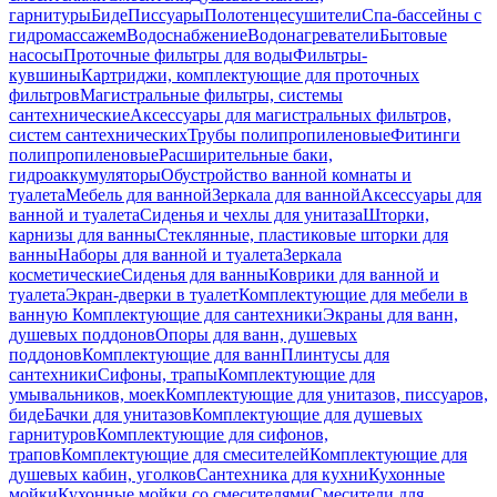
гарнитуры
Биде
Писсуары
Полотенцесушители
Спа-бассейны с
гидромассажем
Водоснабжение
Водонагреватели
Бытовые
насосы
Проточные фильтры для воды
Фильтры-
кувшины
Картриджи, комплектующие для проточных
фильтров
Магистральные фильтры, системы
сантехнические
Аксессуары для магистральных фильтров,
систем сантехнических
Трубы полипропиленовые
Фитинги
полипропиленовые
Расширительные баки,
гидроаккумуляторы
Обустройство ванной комнаты и
туалета
Мебель для ванной
Зеркала для ванной
Аксессуары для
ванной и туалета
Сиденья и чехлы для унитаза
Шторки,
карнизы для ванны
Стеклянные, пластиковые шторки для
ванны
Наборы для ванной и туалета
Зеркала
косметические
Сиденья для ванны
Коврики для ванной и
туалета
Экран-дверки в туалет
Комплектующие для мебели в
ванную
Комплектующие для сантехники
Экраны для ванн,
душевых поддонов
Опоры для ванн, душевых
поддонов
Комплектующие для ванн
Плинтусы для
сантехники
Сифоны, трапы
Комплектующие для
умывальников, моек
Комплектующие для унитазов, писсуаров,
биде
Бачки для унитазов
Комплектующие для душевых
гарнитуров
Комплектующие для сифонов,
трапов
Комплектующие для смесителей
Комплектующие для
душевых кабин, уголков
Сантехника для кухни
Кухонные
мойки
Кухонные мойки со смесителями
Смесители для