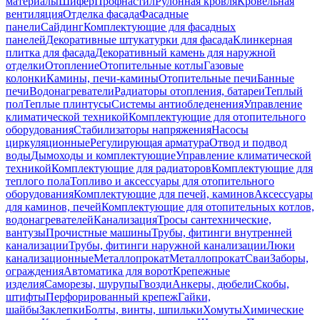
материалы
Шифер
Профнастил
Рулонная кровля
Кровельная
вентиляция
Отделка фасада
Фасадные
панели
Сайдинг
Комплектующие для фасадных
панелей
Декоративные штукатурки для фасада
Клинкерная
плитка для фасада
Декоративный камень для наружной
отделки
Отопление
Отопительные котлы
Газовые
колонки
Камины, печи-камины
Отопительные печи
Банные
печи
Водонагреватели
Радиаторы отопления, батареи
Теплый
пол
Теплые плинтусы
Системы антиобледенения
Управление
климатической техникой
Комплектующие для отопительного
оборудования
Стабилизаторы напряжения
Насосы
циркуляционные
Регулирующая арматура
Отвод и подвод
воды
Дымоходы и комплектующие
Управление климатической
техникой
Комплектующие для радиаторов
Комплектующие для
теплого пола
Топливо и аксессуары для отопительного
оборудования
Комплектующие для печей, каминов
Аксессуары
для каминов, печей
Комплектующие для отопительных котлов,
водонагревателей
Канализация
Тросы сантехнические,
вантузы
Прочистные машины
Трубы, фитинги внутренней
канализации
Трубы, фитинги наружной канализации
Люки
канализационные
Металлопрокат
Металлопрокат
Сваи
Заборы,
ограждения
Автоматика для ворот
Крепежные
изделия
Саморезы, шурупы
Гвозди
Анкеры, дюбели
Скобы,
штифты
Перфорированный крепеж
Гайки,
шайбы
Заклепки
Болты, винты, шпильки
Хомуты
Химические