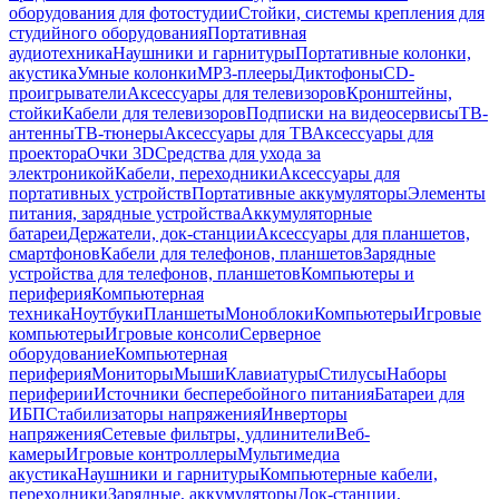
оборудования для фотостудии
Стойки, системы крепления для
студийного оборудования
Портативная
аудиотехника
Наушники и гарнитуры
Портативные колонки,
акустика
Умные колонки
MP3-плееры
Диктофоны
CD-
проигрыватели
Аксессуары для телевизоров
Кронштейны,
стойки
Кабели для телевизоров
Подписки на видеосервисы
ТВ-
антенны
ТВ-тюнеры
Аксессуары для ТВ
Аксессуары для
проектора
Очки 3D
Средства для ухода за
электроникой
Кабели, переходники
Аксессуары для
портативных устройств
Портативные аккумуляторы
Элементы
питания, зарядные устройства
Аккумуляторные
батареи
Держатели, док-станции
Аксессуары для планшетов,
смартфонов
Кабели для телефонов, планшетов
Зарядные
устройства для телефонов, планшетов
Компьютеры и
периферия
Компьютерная
техника
Ноутбуки
Планшеты
Моноблоки
Компьютеры
Игровые
компьютеры
Игровые консоли
Серверное
оборудование
Компьютерная
периферия
Мониторы
Мыши
Клавиатуры
Стилусы
Наборы
периферии
Источники бесперебойного питания
Батареи для
ИБП
Стабилизаторы напряжения
Инверторы
напряжения
Сетевые фильтры, удлинители
Веб-
камеры
Игровые контроллеры
Мультимедиа
акустика
Наушники и гарнитуры
Компьютерные кабели,
переходники
Зарядные, аккумуляторы
Док-станции,