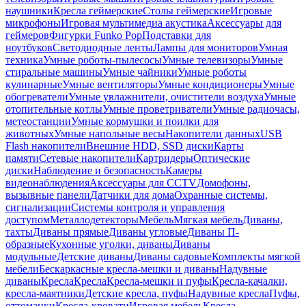
наушники
Кресла геймерские
Столы геймерские
Игровые
микрофоны
Игровая мультимедиа акустика
Аксессуары для
геймеров
Фигурки Funko Pop
Подставки для
ноутбуков
Светодиодные ленты
Лампы для мониторов
Умная
техника
Умные роботы-пылесосы
Умные телевизоры
Умные
стиральные машины
Умные чайники
Умные роботы
кулинарные
Умные вентиляторы
Умные кондиционеры
Умные
обогреватели
Умные увлажнители, очистители воздуха
Умные
отопительные котлы
Умные проветриватели
Умные радиочасы,
метеостанции
Умные кормушки и поилки для
животных
Умные напольные весы
Накопители данных
USB
Flash накопители
Внешние HDD, SSD диски
Карты
памяти
Сетевые накопители
Картридеры
Оптические
диски
Наблюдение и безопасность
Камеры
видеонаблюдения
Аксессуары для CCTV
Домофоны,
вызывные панели
Датчики для дома
Охранные системы,
сигнализации
Системы контроля и управления
доступом
Металлодетекторы
Мебель
Мягкая мебель
Диваны,
тахты
Диваны прямые
Диваны угловые
Диваны П-
образные
Кухонные уголки, диваны
Диваны
модульные
Детские диваны
Диваны садовые
Комплекты мягкой
мебели
Бескаркасные кресла-мешки и диваны
Надувные
диваны
Кресла
Кресла
Кресла-мешки и пуфы
Кресла-качалки,
кресла-маятники
Детские кресла, пуфы
Надувные кресла
Пуфы,
оттоманки
Кресла-кровати
Игровая мебель
Кресла