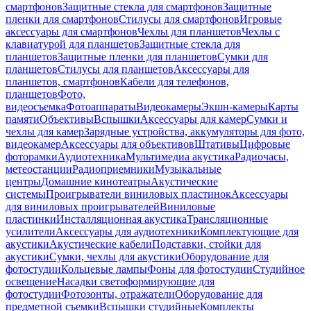
смартфонов
Защитные стекла для смартфонов
Защитные
пленки для смартфонов
Стилусы для смартфонов
Игровые
аксессуары для смартфонов
Чехлы для планшетов
Чехлы с
клавиатурой для планшетов
Защитные стекла для
планшетов
Защитные пленки для планшетов
Сумки для
планшетов
Стилусы для планшетов
Аксессуары для
планшетов, смартфонов
Кабели для телефонов,
планшетов
Фото,
видеосъемка
Фотоаппараты
Видеокамеры
Экшн-камеры
Карты
памяти
Объективы
Вспышки
Аксессуары для камер
Сумки и
чехлы для камер
Зарядные устройства, аккумуляторы для фото,
видеокамер
Аксессуары для объективов
Штативы
Цифровые
фоторамки
Аудиотехника
Мультимедиа акустика
Радиочасы,
метеостанции
Радиоприемники
Музыкальные
центры
Домашние кинотеатры
Акустические
системы
Проигрыватели виниловых пластинок
Аксессуары
для виниловых проигрывателей
Виниловые
пластинки
Инсталляционная акустика
Трансляционные
усилители
Аксессуары для аудиотехники
Комплектующие для
акустики
Акустические кабели
Подставки, стойки для
акустики
Сумки, чехлы для акустики
Оборудование для
фотостудии
Кольцевые лампы
Фоны для фотостудии
Студийное
освещение
Насадки светоформирующие для
фотостудии
Фотозонты, отражатели
Оборудование для
предметной съемки
Вспышки студийные
Комплекты