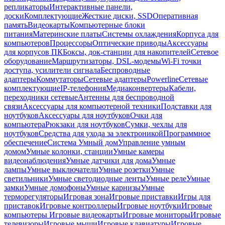
репликаторы
Интерактивные панели,
доски
Комплектующие
Жесткие диски, SSD
Оперативная
память
Видеокарты
Компьютерные блоки
питания
Материнские платы
Системы охлаждения
Корпуса для
компьютеров
Процессоры
Оптические приводы
Аксессуары
для корпусов ПК
Боксы, док-станции для накопителей
Сетевое
оборудование
Маршрутизаторы, DSL-модемы
Wi-Fi точки
доступа, усилители сигнала
Беспроводные
адаптеры
Коммутаторы
Сетевые адаптеры
Powerline
Сетевые
комплектующие
IP-телефония
Медиаконвертеры
Кабели,
переходники сетевые
Антенны для беспроводной
связи
Аксессуары для компьютерной техники
Подставки для
ноутбуков
Аксессуары для ноутбуков
Очки для
компьютера
Рюкзаки для ноутбуков
Сумки, чехлы для
ноутбуков
Средства для ухода за электроникой
Программное
обеспечение
Система Умный дом
Управление умным
домом
Умные колонки, станции
Умные камеры
видеонаблюдения
Умные датчики для дома
Умные
лампы
Умные выключатели
Умные розетки
Умные
светильники
Умные светодиодные ленты
Умные реле
Умные
замки
Умные домофоны
Умные карнизы
Умные
терморегуляторы
Игровая зона
Игровые приставки
Игры для
приставок
Игровые контроллеры
Игровые ноутбуки
Игровые
компьютеры
Игровые видеокарты
Игровые мониторы
Игровые
телевизоры
Игровые мыши
Игровые клавиатуры
Игровые