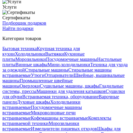
Услуги
Сертификаты
Подборщик подарков
Найти подарки
Категории товаров
Бытовая техника
Крупная техника для
кухни
Холодильники
Вытяжки
Кухонные
плиты
Морозильники
Посудомоечные машины
Настольные
плиты
Винные шкафы
Мини-холодильники
Техника для ухода
за одеждой
Стиральные машины
Стиральные машины
встраиваемые
Утюги
Отпариватели
Швейные, вышивальные
машины
Промышленные швейные
машины
Оверлоки
Сушильные машины, шкафы
Гладильные
системы, прессы
Машинки для удаления катышков
Сушилки
для обуви
Встраиваемая техника, оборудование
Варочные
панели
Духовые шкафы
Холодильники
встраиваемые
Посудомоечные машины
встраиваемые
Микроволновые печи
встраиваемые
Кофемашины встраиваемые
Комплекты
встраиваемой техники
Морозильники
встраиваемые
Измельчители пищевых отходов
Шкафы для