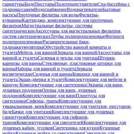
гарнитуры
Биде
Писсуары
Полотенцесушители
Спа-бассейны с
гидромассажем
Водоснабжение
Водонагреватели
Бытовые
насосы
Проточные фильтры для воды
Фильтры-
кувшины
Картриджи, комплектующие для проточных
фильтров
Магистральные фильтры, системы
сантехнические
Аксессуары для магистральных фильтров,
систем сантехнических
Трубы полипропиленовые
Фитинги
полипропиленовые
Расширительные баки,
гидроаккумуляторы
Обустройство ванной комнаты и
туалета
Мебель для ванной
Зеркала для ванной
Аксессуары для
ванной и туалета
Сиденья и чехлы для унитаза
Шторки,
карнизы для ванны
Стеклянные, пластиковые шторки для
ванны
Наборы для ванной и туалета
Зеркала
косметические
Сиденья для ванны
Коврики для ванной и
туалета
Экран-дверки в туалет
Комплектующие для мебели в
ванную
Комплектующие для сантехники
Экраны для ванн,
душевых поддонов
Опоры для ванн, душевых
поддонов
Комплектующие для ванн
Плинтусы для
сантехники
Сифоны, трапы
Комплектующие для
умывальников, моек
Комплектующие для унитазов, писсуаров,
биде
Бачки для унитазов
Комплектующие для душевых
гарнитуров
Комплектующие для сифонов,
трапов
Комплектующие для смесителей
Комплектующие для
душевых кабин, уголков
Сантехника для кухни
Кухонные
мойки
Кухонные мойки со смесителями
Смесители для