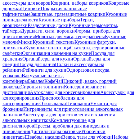
аксессуары для ковров
Коврики, наборы ковриков
Ковровые
дорожки
Циновки
Покрытия напольные
тафтинговые
Защитные, грязезащитные коврики
Кухонные
принадлежности
Кухонные приборы
Терки,
овощерезки
Разделочные доски
Кухонные термометры,
таймеры
Дуршлаги, сита, воронки
Формы, приборы для
приготовления
Молотки для мяса, тендерайзеры
Кухонные
мелочи
Миски
Кухонный текстиль
Кухонные фартуки,
прихватки
Кухонные полотенца
Скатерти, сервировочные
салфетки
Организация хранения на кухне
Посуда для
хранения
Органайзеры для кухни
Органайзеры для
специй
Посуда для ланча
Полки и аксессуары на
рейлинги
Рейлинги для кухни
Одноразовая посуда,
упаковка
Вакуумные пакеты,
контейнеры
Бакалея
Кофе
Чай
Цикорий, какао, горячий
шоколад
Сиропы и топпинги
Консервирование и
дистилляция
Автоклавы для консервирования
Аксессуары для
консервирования
Приспособления для
консервирования
Открывалки
Пивоварни
Емкости для
брожения
Ингредиенты для приготовления алкогольных
напитков
Аксессуары для приготовления и хранения
алкогольных напитков
Комплектующие для
дистилляторов
Прессы, дробилки для виноделия и
пивоварения
Дистилляторы бытовые
Уборочный
инвентарь
Швабры, насадки
Ведра, тазы для уборки
Наборы