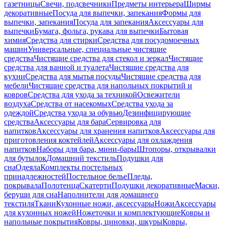
газетницы
Свечи, подсвечники
Предметы интерьера
Ширмы
декоративные
Посуда для выпечки, запекания
Формы для
выпечки, запекания
Посуда для запекания
Аксессуары для
выпечки
Бумага, фольга, рукава для выпечки
Бытовая
химия
Средства для стирки
Средства для посудомоечных
машин
Универсальные, специальные чистящие
средства
Чистящие средства для стекол и зеркал
Чистящие
средства для ванной и туалета
Чистящие средства для
кухни
Средства для мытья посуды
Чистящие средства для
мебели
Чистящие средства для напольных покрытий и
ковров
Средства для ухода за техникой
Освежители
воздуха
Средства от насекомых
Средства ухода за
одеждой
Средства ухода за обувью
Дезинфицирующие
средства
Аксессуары для бара
Сервировка для
напитков
Аксессуары для хранения напитков
Аксессуары для
приготовления коктейлей
Аксессуары для охлаждения
напитков
Наборы для бара, мини-бары
Штопоры, открывалки
для бутылок
Домашний текстиль
Подушки для
сна
Одеяла
Комплекты постельных
принадлежностей
Постельное белье
Пледы,
покрывала
Полотенца
Скатерти
Подушки декоративные
Маски,
беруши для сна
Наполнители для домашнего
текстиля
Ткани
Кухонные ножи, аксессуары
Ножи
Аксессуары
для кухонных ножей
Ножеточки и комплектующие
Ковры и
напольные покрытия
Ковры, циновки, шкуры
Ковры,