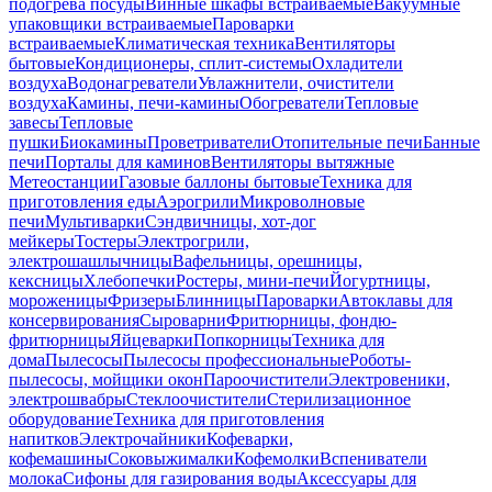
подогрева посуды
Винные шкафы встраиваемые
Вакуумные
упаковщики встраиваемые
Пароварки
встраиваемые
Климатическая техника
Вентиляторы
бытовые
Кондиционеры, сплит-системы
Охладители
воздуха
Водонагреватели
Увлажнители, очистители
воздуха
Камины, печи-камины
Обогреватели
Тепловые
завесы
Тепловые
пушки
Биокамины
Проветриватели
Отопительные печи
Банные
печи
Порталы для каминов
Вентиляторы вытяжные
Метеостанции
Газовые баллоны бытовые
Техника для
приготовления еды
Аэрогрили
Микроволновые
печи
Мультиварки
Сэндвичницы, хот-дог
мейкеры
Тостеры
Электрогрили,
электрошашлычницы
Вафельницы, орешницы,
кексницы
Хлебопечки
Ростеры, мини-печи
Йогуртницы,
мороженицы
Фризеры
Блинницы
Пароварки
Автоклавы для
консервирования
Сыроварни
Фритюрницы, фондю-
фритюрницы
Яйцеварки
Попкорницы
Техника для
дома
Пылесосы
Пылесосы профессиональные
Роботы-
пылесосы, мойщики окон
Пароочистители
Электровеники,
электрошвабры
Стеклоочистители
Стерилизационное
оборудование
Техника для приготовления
напитков
Электрочайники
Кофеварки,
кофемашины
Соковыжималки
Кофемолки
Вспениватели
молока
Сифоны для газирования воды
Аксессуары для