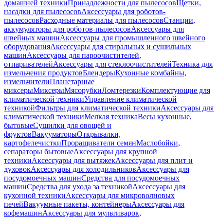
домашней техники
Принадлежности для пылесосов
Щетки,
насадки для пылесосов
Аксессуары для роботов-
пылесосов
Расходные материалы для пылесосов
Станции,
аккумуляторы для роботов-пылесосов
Аксессуары для
швейных машин
Аксессуары для промышленного швейного
оборудования
Аксессуары для стиральных и сушильных
машин
Аксессуары для пароочистителей,
отпаривателей
Аксессуары для стеклоочистителей
Техника для
измельчения продуктов
Блендеры
Кухонные комбайны,
измельчители
Планетарные
миксеры
Миксеры
Мясорубки
Ломтерезки
Комплектующие для
климатической техники
Управление климатической
техникой
Фильтры для климатической техники
Аксессуары для
климатической техники
Мелкая техника
Весы кухонные,
бытовые
Сушилки для овощей и
фруктов
Вакууматоры
Открывалки,
картофелечистки
Проращиватели семян
Маслобойки,
сепараторы бытовые
Аксессуары для крупной
техники
Аксессуары для вытяжек
Аксессуары для плит и
духовок
Аксессуары для холодильников
Аксессуары для
посудомоечных машин
Средства для посудомоечных
машин
Средства для ухода за техникой
Аксессуары для
кухонной техники
Аксессуары для микроволновых
печей
Вакуумные пакеты, контейнеры
Аксессуары для
кофемашин
Аксессуары для мультиварок,