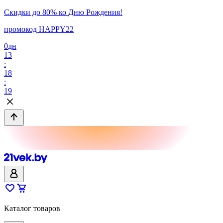
Скидки до 80% ко Дню Рождения!
промокод HAPPY22
0
дн
13
:
18
:
19
Каталог товаров