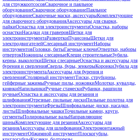
для стружкоотсосов
Сварочное и паяльное
оборудование
Сварочное оборудование
Паяльное
оборудование
Сварочные маски, аксессуары
Комплектующие
для сварочного оборудования
Аксессуары для сварки,
пайки
Оснастка для электроинструмента
Оснастка, наборы
оснастки
Насадки для граверов
Щетки для
электроинструмента
Развертки
Пуансоны
Щетки для
электродвигателей
Слесарный инструмент
Наборы
инструментов
Головки, биты
Гаечные ключи
Отвертки, наборы
отверток
Ножницы слесарные
Клещи строительные
Зубила,
керны, выколотки
Щетки слесарные
Оснастка и аксессуары для
бурения и сверления
Сверла, буры, зенкеры
Коронки
Зубила для
электроинструмента
Аксессуары для бурения и
сверления
Столярный инструмент
Тиски, струбцины,
гейферные зажимы
Ручные пилы, ножовки
Молотки, кувалды,
киянки
Напильники
Ручные стамески
Рубанки, рашпили
ручные
Оснастка и аксессуары для резания и
шлифования
Отрезные, пильные диски
Пильные полотна для
электроинструмента
Фрезы
Шлифовальные диски, насадки,
листы
Шлифовальные чашки
Точильные камни, круги,
сегменты
Полировальные валы
Направляющие
шины
Комплектующие для резания
Аксессуары для
резания
Аксессуары для шлифования
Электромонтажный
инструмент
Обжимной инструмент
Плоскогубцы,
круглогубцы
Кусачки, болторезы,