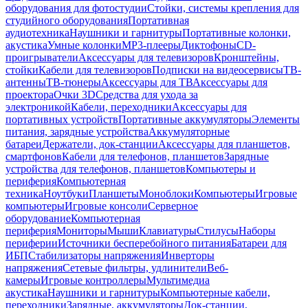
оборудования для фотостудии
Стойки, системы крепления для
студийного оборудования
Портативная
аудиотехника
Наушники и гарнитуры
Портативные колонки,
акустика
Умные колонки
MP3-плееры
Диктофоны
CD-
проигрыватели
Аксессуары для телевизоров
Кронштейны,
стойки
Кабели для телевизоров
Подписки на видеосервисы
ТВ-
антенны
ТВ-тюнеры
Аксессуары для ТВ
Аксессуары для
проектора
Очки 3D
Средства для ухода за
электроникой
Кабели, переходники
Аксессуары для
портативных устройств
Портативные аккумуляторы
Элементы
питания, зарядные устройства
Аккумуляторные
батареи
Держатели, док-станции
Аксессуары для планшетов,
смартфонов
Кабели для телефонов, планшетов
Зарядные
устройства для телефонов, планшетов
Компьютеры и
периферия
Компьютерная
техника
Ноутбуки
Планшеты
Моноблоки
Компьютеры
Игровые
компьютеры
Игровые консоли
Серверное
оборудование
Компьютерная
периферия
Мониторы
Мыши
Клавиатуры
Стилусы
Наборы
периферии
Источники бесперебойного питания
Батареи для
ИБП
Стабилизаторы напряжения
Инверторы
напряжения
Сетевые фильтры, удлинители
Веб-
камеры
Игровые контроллеры
Мультимедиа
акустика
Наушники и гарнитуры
Компьютерные кабели,
переходники
Зарядные, аккумуляторы
Док-станции,