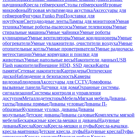
наушники
Кресла геймерские
Столы геймерские
Игровые
микрофоны
Игровая мультимедиа акустика
Аксессуары для
геймеров
Фигурки Funko Pop
Подставки для
ноутбуков
Светодиодные ленты
Лампы для мониторов
Умная
техника
Умные роботы-пылесосы
Умные телевизоры
Умные
стиральные машины
Умные чайники
Умные роботы
кулинарные
Умные вентиляторы
Умные кондиционеры
Умные
обогреватели
Умные увлажнители, очистители воздуха
Умные
отопительные котлы
Умные проветриватели
Умные радиочасы,
метеостанции
Умные кормушки и поилки для
животных
Умные напольные весы
Накопители данных
USB
Flash накопители
Внешние HDD, SSD диски
Карты
памяти
Сетевые накопители
Картридеры
Оптические
диски
Наблюдение и безопасность
Камеры
видеонаблюдения
Аксессуары для CCTV
Домофоны,
вызывные панели
Датчики для дома
Охранные системы,
сигнализации
Системы контроля и управления
доступом
Металлодетекторы
Мебель
Мягкая мебель
Диваны,
тахты
Диваны прямые
Диваны угловые
Диваны П-
образные
Кухонные уголки, диваны
Диваны
модульные
Детские диваны
Диваны садовые
Комплекты мягкой
мебели
Бескаркасные кресла-мешки и диваны
Надувные
диваны
Кресла
Кресла
Кресла-мешки и пуфы
Кресла-качалки,
кресла-маятники
Детские кресла, пуфы
Надувные кресла
Пуфы,
оттоманки
Кресла-кровати
Игровая мебель
Кресла