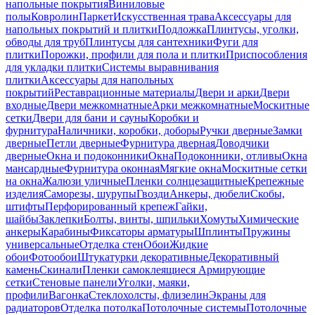
напольные покрытия
Виниловые
полы
Ковролин
Паркет
Искусственная трава
Аксессуары для
напольных покрытий и плитки
Подложка
Плинтусы, уголки,
обводы для труб
Плинтусы для сантехники
Фуги для
плитки
Порожки, профили для пола и плитки
Приспособления
для укладки плитки
Системы выравнивания
плитки
Аксессуары для напольных
покрытий
Реставрационные материалы
Двери и арки
Двери
входные
Двери межкомнатные
Арки межкомнатные
Москитные
сетки
Двери для бани и сауны
Коробки и
фурнитура
Наличники, коробки, доборы
Ручки дверные
Замки
дверные
Петли дверные
Фурнитура дверная
Доводчики
дверные
Окна и подоконники
Окна
Подоконники, отливы
Окна
мансардные
Фурнитура оконная
Мягкие окна
Москитные сетки
на окна
Жалюзи уличные
Пленки солнцезащитные
Крепежные
изделия
Саморезы, шурупы
Гвозди
Анкеры, дюбели
Скобы,
штифты
Перфорированный крепеж
Гайки,
шайбы
Заклепки
Болты, винты, шпильки
Хомуты
Химические
анкеры
Карабины
Фиксаторы арматуры
Шплинты
Пружины
универсальные
Отделка стен
Обои
Жидкие
обои
Фотообои
Штукатурки декоративные
Декоративный
камень
Скинали
Пленки самоклеящиеся
Армирующие
сетки
Стеновые панели
Уголки, маяки,
профили
Вагонка
Стеклохолсты, флизелин
Экраны для
радиаторов
Отделка потолка
Потолочные системы
Потолочные