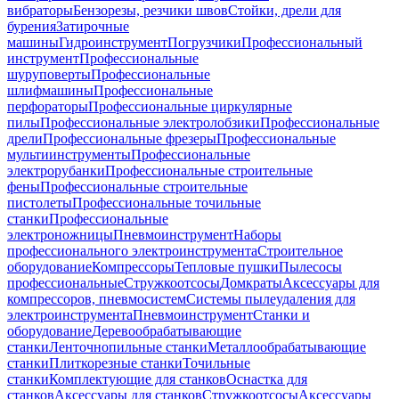
вибраторы
Бензорезы, резчики швов
Стойки, дрели для
бурения
Затирочные
машины
Гидроинструмент
Погрузчики
Профессиональный
инструмент
Профессиональные
шуруповерты
Профессиональные
шлифмашины
Профессиональные
перфораторы
Профессиональные циркулярные
пилы
Профессиональные электролобзики
Профессиональные
дрели
Профессиональные фрезеры
Профессиональные
мультиинструменты
Профессиональные
электрорубанки
Профессиональные строительные
фены
Профессиональные строительные
пистолеты
Профессиональные точильные
станки
Профессиональные
электроножницы
Пневмоинструмент
Наборы
профессионального электроинструмента
Строительное
оборудование
Компрессоры
Тепловые пушки
Пылесосы
профессиональные
Стружкоотсосы
Домкраты
Аксессуары для
компрессоров, пневмосистем
Системы пылеудаления для
электроинструмента
Пневмоинструмент
Станки и
оборудование
Деревообрабатывающие
станки
Ленточнопильные станки
Металлообрабатывающие
станки
Плиткорезные станки
Точильные
станки
Комплектующие для станков
Оснастка для
станков
Аксессуары для станков
Стружкоотсосы
Аксессуары