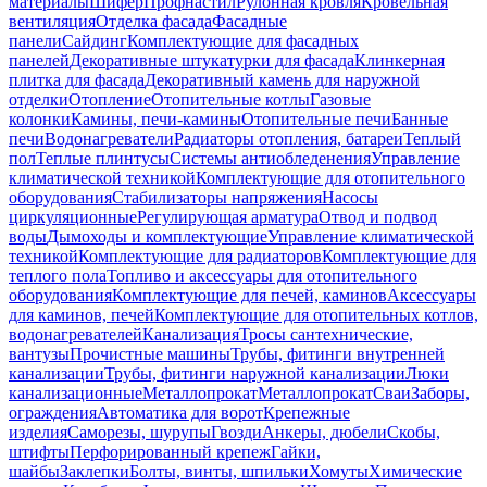
материалы
Шифер
Профнастил
Рулонная кровля
Кровельная
вентиляция
Отделка фасада
Фасадные
панели
Сайдинг
Комплектующие для фасадных
панелей
Декоративные штукатурки для фасада
Клинкерная
плитка для фасада
Декоративный камень для наружной
отделки
Отопление
Отопительные котлы
Газовые
колонки
Камины, печи-камины
Отопительные печи
Банные
печи
Водонагреватели
Радиаторы отопления, батареи
Теплый
пол
Теплые плинтусы
Системы антиобледенения
Управление
климатической техникой
Комплектующие для отопительного
оборудования
Стабилизаторы напряжения
Насосы
циркуляционные
Регулирующая арматура
Отвод и подвод
воды
Дымоходы и комплектующие
Управление климатической
техникой
Комплектующие для радиаторов
Комплектующие для
теплого пола
Топливо и аксессуары для отопительного
оборудования
Комплектующие для печей, каминов
Аксессуары
для каминов, печей
Комплектующие для отопительных котлов,
водонагревателей
Канализация
Тросы сантехнические,
вантузы
Прочистные машины
Трубы, фитинги внутренней
канализации
Трубы, фитинги наружной канализации
Люки
канализационные
Металлопрокат
Металлопрокат
Сваи
Заборы,
ограждения
Автоматика для ворот
Крепежные
изделия
Саморезы, шурупы
Гвозди
Анкеры, дюбели
Скобы,
штифты
Перфорированный крепеж
Гайки,
шайбы
Заклепки
Болты, винты, шпильки
Хомуты
Химические