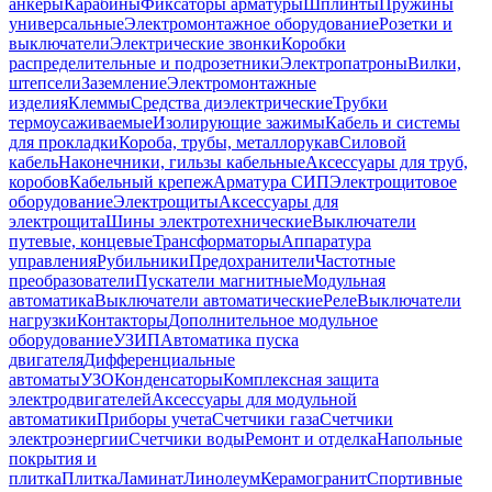
анкеры
Карабины
Фиксаторы арматуры
Шплинты
Пружины
универсальные
Электромонтажное оборудование
Розетки и
выключатели
Электрические звонки
Коробки
распределительные и подрозетники
Электропатроны
Вилки,
штепсели
Заземление
Электромонтажные
изделия
Клеммы
Средства диэлектрические
Трубки
термоусаживаемые
Изолирующие зажимы
Кабель и системы
для прокладки
Короба, трубы, металлорукав
Силовой
кабель
Наконечники, гильзы кабельные
Аксессуары для труб,
коробов
Кабельный крепеж
Арматура СИП
Электрощитовое
оборудование
Электрощиты
Аксессуары для
электрощита
Шины электротехнические
Выключатели
путевые, концевые
Трансформаторы
Аппаратура
управления
Рубильники
Предохранители
Частотные
преобразователи
Пускатели магнитные
Модульная
автоматика
Выключатели автоматические
Реле
Выключатели
нагрузки
Контакторы
Дополнительное модульное
оборудование
УЗИП
Автоматика пуска
двигателя
Дифференциальные
автоматы
УЗО
Конденсаторы
Комплексная защита
электродвигателей
Аксессуары для модульной
автоматики
Приборы учета
Счетчики газа
Счетчики
электроэнергии
Счетчики воды
Ремонт и отделка
Напольные
покрытия и
плитка
Плитка
Ламинат
Линолеум
Керамогранит
Спортивные