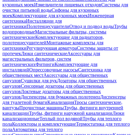
кухонных моек
Измельчители пищевых отходов
Системы для
очистки питьевой воды
Сифоны для кухонных
моек
Комплектующие для кухонных моек
Инженерная
сантехника
Инсталляции для
сантехники
Полотенцесушители
Отвод и подвод воды
Трубы
водопроводные
Магистральные фильтры, системы
сантехнические
Комплектующие для радиаторов,
полотенцесушителей
Монтажные комплекты для
сантехники
Регулирующая арматура
Системы защиты от
протечек
Люки сантехнические
Аксессуары для
магистральных фильтров, систем
сантехнических
Фитинги
Комплектующие для
инсталляций
Опрессовочные насосы
Сантехника для
общественных мест
Аксессуары для общественных
санузлов
Сушилки для рук
Дозаторы для общественных
санузлов
Сенсорные дозаторы для общественных
санузлов
Локтевые дозаторы для общественных
санузлов
Диспенсеры для бумажных полотенец
Диспенсеры
для туалетной бумаги
Канализация
Тросы сантехнические,
вантузы
Прочистные машины
Трубы, фитинги внутренней
канализации
Трубы, фитинги наружной канализации
Люки
канализационные
Теплый пол водяной
Трубы для теплого
пола
Коллекторы и комплектующие
Термостатика для теплого
пола
Автоматика для теплого
пола
Строительство
Строительные смеси и грунтовки
Клеевые