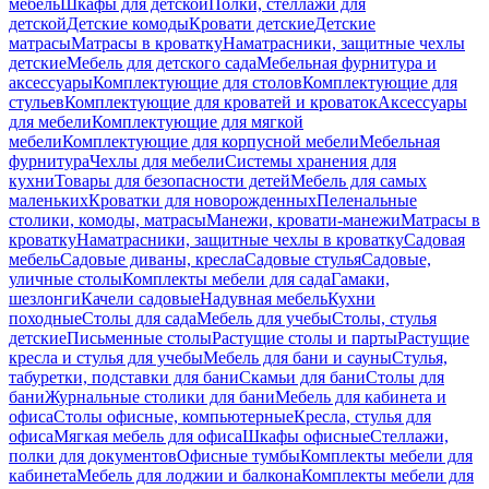
мебель
Шкафы для детской
Полки, стеллажи для
детской
Детские комоды
Кровати детские
Детские
матрасы
Матрасы в кроватку
Наматрасники, защитные чехлы
детские
Мебель для детского сада
Мебельная фурнитура и
аксессуары
Комплектующие для столов
Комплектующие для
стульев
Комплектующие для кроватей и кроваток
Аксессуары
для мебели
Комплектующие для мягкой
мебели
Комплектующие для корпусной мебели
Мебельная
фурнитура
Чехлы для мебели
Системы хранения для
кухни
Товары для безопасности детей
Мебель для самых
маленьких
Кроватки для новорожденных
Пеленальные
столики, комоды, матрасы
Манежи, кровати-манежи
Матрасы в
кроватку
Наматрасники, защитные чехлы в кроватку
Садовая
мебель
Садовые диваны, кресла
Садовые стулья
Садовые,
уличные столы
Комплекты мебели для сада
Гамаки,
шезлонги
Качели садовые
Надувная мебель
Кухни
походные
Столы для сада
Мебель для учебы
Столы, стулья
детские
Письменные столы
Растущие столы и парты
Растущие
кресла и стулья для учебы
Мебель для бани и сауны
Стулья,
табуретки, подставки для бани
Скамьи для бани
Столы для
бани
Журнальные столики для бани
Мебель для кабинета и
офиса
Столы офисные, компьютерные
Кресла, стулья для
офиса
Мягкая мебель для офиса
Шкафы офисные
Стеллажи,
полки для документов
Офисные тумбы
Комплекты мебели для
кабинета
Мебель для лоджии и балкона
Комплекты мебели для