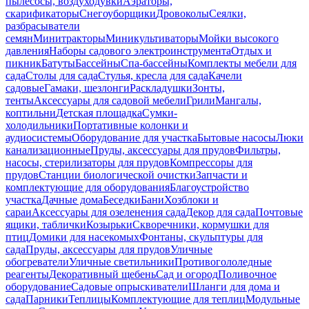
пылесосы, воздуходувки
Аэраторы,
скарификаторы
Снегоуборщики
Дровоколы
Сеялки,
разбрасыватели
семян
Минитракторы
Миникультиваторы
Мойки высокого
давления
Наборы садового электроинструмента
Отдых и
пикник
Батуты
Бассейны
Спа-бассейны
Комплекты мебели для
сада
Столы для сада
Стулья, кресла для сада
Качели
садовые
Гамаки, шезлонги
Раскладушки
Зонты,
тенты
Аксессуары для садовой мебели
Грили
Мангалы,
коптильни
Детская площадка
Сумки-
холодильники
Портативные колонки и
аудиосистемы
Оборудование для участка
Бытовые насосы
Люки
канализационные
Пруды, аксессуары для прудов
Фильтры,
насосы, стерилизаторы для прудов
Компрессоры для
прудов
Станции биологической очистки
Запчасти и
комплектующие для оборудования
Благоустройство
участка
Дачные дома
Беседки
Бани
Хозблоки и
сараи
Аксессуары для озеленения сада
Декор для сада
Почтовые
ящики, таблички
Козырьки
Скворечники, кормушки для
птиц
Домики для насекомых
Фонтаны, скульптуры для
сада
Пруды, аксессуары для прудов
Уличные
обогреватели
Уличные светильники
Противогололедные
реагенты
Декоративный щебень
Сад и огород
Поливочное
оборудование
Садовые опрыскиватели
Шланги для дома и
сада
Парники
Теплицы
Комплектующие для теплиц
Модульные