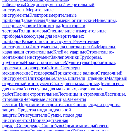
кабелерезы
Специнструменты
Измерительный
инструмент
Мерительные
инструменты
Электроизмерительные
приборы
Дальномеры
Дальномеры оптические
Нивелиры,
лазерные уровни
Пирометры
Детекторы и
тестеры
Толщиномеры
Специальные измерительные
приборы
Аксессуары для измерительных
приборов
Разметочный инструмент
Разметочные
инструменты
Инструменты для нарезки резьбы
Маркеры,
карандаши строительные
Клейма ударные
Строительно-
монтажный инструмент
Заклепочники
Труборезы,
трубогибы
Ножи строительные
Мультитулы
Пробойники,
просекатели отверстий
Ломы
Степлеры
механические
Стеклорезы
Прикаточные валики
Отделочный
инструмент
Плиткорезы
Кельмы, шпатели, гладилки
Малярный,
отделочный инструмент
Скотч, ленты малярные
Диспенсеры
для скотча
Аксессуары для малярных, отделочных
работ
Пленки строительные
Лестницы и стремянки
Лестницы,
стремянки
Чердачные лестницы
Элементы
лестниц
Подъемники строительные
Спецодежда и средства
защиты
Средства индивидуальной
защиты
Огнетушители
Сумки, пояса для
инструментов
Производственная
одежда
Спецодежда
Спецобувь
Организация рабочего
пространства
Фонари, прожекторы
Кейсы, ящики для