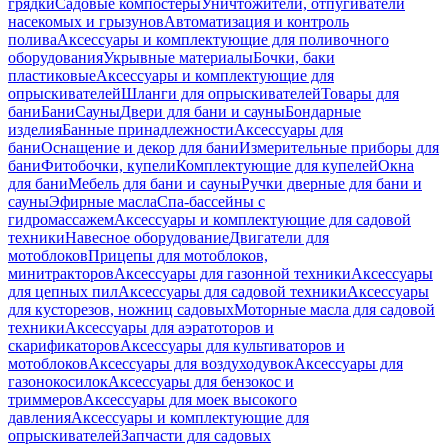
грядки
Садовые компостеры
Уничтожители, отпугиватели
насекомых и грызунов
Автоматизация и контроль
полива
Аксессуары и комплектующие для поливочного
оборудования
Укрывные материалы
Бочки, баки
пластиковые
Аксессуары и комплектующие для
опрыскивателей
Шланги для опрыскивателей
Товары для
бани
Бани
Сауны
Двери для бани и сауны
Бондарные
изделия
Банные принадлежности
Аксессуары для
бани
Оснащение и декор для бани
Измерительные приборы для
бани
Фитобочки, купели
Комплектующие для купелей
Окна
для бани
Мебель для бани и сауны
Ручки дверные для бани и
сауны
Эфирные масла
Спа-бассейны с
гидромассажем
Аксессуары и комплектующие для садовой
техники
Навесное оборудование
Двигатели для
мотоблоков
Прицепы для мотоблоков,
минитракторов
Аксессуары для газонной техники
Аксессуары
для цепных пил
Аксессуары для садовой техники
Аксессуары
для кусторезов, ножниц садовых
Моторные масла для садовой
техники
Аксессуары для аэратоторов и
скарификаторов
Аксессуары для культиваторов и
мотоблоков
Аксессуары для воздуходувок
Аксессуары для
газонокосилок
Аксессуары для бензокос и
триммеров
Аксессуары для моек высокого
давления
Аксессуары и комплектующие для
опрыскивателей
Запчасти для садовых