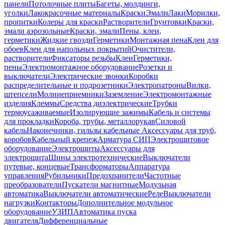
панели
Потолочные плиты
Багеты, молдинги,
уголки
Лакокрасочные материалы
Краски
Эмали
Лаки
Морилки,
пропитки
Колеры для краски
Растворители
Грунтовки
Краски,
эмали аэрозольные
Краски, эмали
Пены, клеи,
герметики
Жидкие гвозди
Герметики
Монтажная пена
Клеи для
обоев
Клеи для напольных покрытий
Очистители,
растворители
Фиксаторы резьбы
Клеи
Герметики,
пены
Электромонтажное оборудование
Розетки и
выключатели
Электрические звонки
Коробки
распределительные и подрозетники
Электропатроны
Вилки,
штепсели
Молниеприемники
Заземление
Электромонтажные
изделия
Клеммы
Средства диэлектрические
Трубки
термоусаживаемые
Изолирующие зажимы
Кабель и системы
для прокладки
Короба, трубы, металлорукав
Силовой
кабель
Наконечники, гильзы кабельные
Аксессуары для труб,
коробов
Кабельный крепеж
Арматура СИП
Электрощитовое
оборудование
Электрощиты
Аксессуары для
электрощита
Шины электротехнические
Выключатели
путевые, концевые
Трансформаторы
Аппаратура
управления
Рубильники
Предохранители
Частотные
преобразователи
Пускатели магнитные
Модульная
автоматика
Выключатели автоматические
Реле
Выключатели
нагрузки
Контакторы
Дополнительное модульное
оборудование
УЗИП
Автоматика пуска
двигателя
Дифференциальные