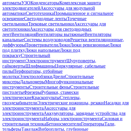
автоматы
УЗО
Конденсаторы
Комплексная защита
электродвигателей
Аксессуары для модульной
автоматики
Светотехника
Промышленное и сигнальное
освещение
Светодиодные ленты
Точечные
светильники
Трековые светильники
Аксессуары для
светотехники
Аксессуары для светодиодных
лент
Вентиляция
Вентиляторы вытяжные
Вентиляторы
канальные
Системы воздуховодов
Решетки вентиляционные,
диффузоры
Проветриватели
Люки
Люки ревизионные
Люки
под плитку
Люки напольные
Люки под
покраску
Строительный
инструмент
Электроинструмент
Шуруповерты,
гайковерты
Шлифмашины
Циркулярные, сабельные
пилы
Перфораторы, отбойные
молотки
Электролобзики
Дрели
Строительные
миксеры
Дальномеры
Многофункциональные
инструменты
Строительные фены
Строительные
пистолеты
Фрезеры
Рубанки, стамески
электрические
Краскопульты
Степлеры,
гвоздезабиватели
Электрические ножницы, резаки
Насадки для
электроинструмента
Аксессуары для
электроинструмента
Аккумуляторы, зарядные устройства для
электроинструмента
Наборы электроинструмента
Силовая и
строительная техника
Бетоносмесители
Генераторы
Тали,
тельферы
Такелаж
Виброплиты, глубинные