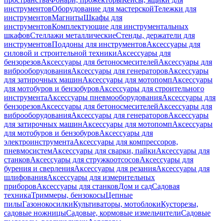
инструментов
Оборудование для мастерской
Тележки для
инструментов
Магниты
Шкафы для
инструментов
Комплектующие для инструментальных
шкафов
Стеллажи металлические
Стенды, держатели для
инструментов
Поддоны для инструментов
Аксессуары для
силовой и строительной техники
Аксессуары для
бензорезов
Аксессуары для бетоносмесителей
Аксессуары для
виброоборудования
Аксессуары для генераторов
Аксессуары
для затирочных машин
Аксессуары для мотопомп
Аксессуары
для мотобуров и бензобуров
Аксессуары для строительного
инструмента
Аксессуары пневмооборудования
Аксессуары для
бензорезов
Аксессуары для бетоносмесителей
Аксессуары для
виброоборудования
Аксессуары для генераторов
Аксессуары
для затирочных машин
Аксессуары для мотопомп
Аксессуары
для мотобуров и бензобуров
Аксессуары для
электроинструмента
Аксессуары для компрессоров,
пневмосистем
Аксессуары для сварки, пайки
Аксессуары для
станков
Аксессуары для стружкоотсосов
Аксессуары для
бурения и сверления
Аксессуары для резания
Аксессуары для
шлифования
Аксессуары для измерительных
приборов
Аксессуары для станков
Дом и сад
Садовая
техника
Триммеры, бензокосы
Цепные
пилы
Газонокосилки
Культиваторы, мотоблоки
Кусторезы,
садовые ножницы
Садовые, кормовые измельчители
Садовые