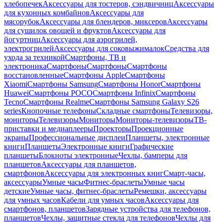
хлебопечек
Аксессуары для тостеров, сэндвичниц
Аксессуары
для кухонных комбайнов
Аксессуары для
мясорубок
Аксессуары для блендеров, миксеров
Аксессуары
для сушилок овощей и фруктов
Аксессуары для
йогуртниц
Аксессуары для аэрогрилей,
электрогрилей
Аксессуары для соковыжималок
Средства для
ухода за техникой
Смартфоны, ТВ и
электроника
Смартфоны
Смартфоны
Смартфоны
восстановленные
Смартфоны Apple
Смартфоны
Xiaomi
Смартфоны Samsung
Смартфоны Honor
Смартфоны
Huawei
Смартфоны POCO
Смартфоны Infinix
Смартфоны
Tecno
Смартфоны Realme
Смартфоны Samsung Galaxy S26
series
Кнопочные телефоны
Складные смартфоны
Телевизоры,
мониторы
Телевизоры
Мониторы
Мониторы-телевизоры
ТВ-
приставки и медиаплееры
Проекторы
Проекционные
экраны
Профессиональные дисплеи
Планшеты, электронные
книги
Планшеты
Электронные книги
Графические
планшеты
Блокноты электронные
Чехлы, бамперы для
планшетов
Аксессуары для планшетов,
смартфонов
Аксессуары для электронных книг
Смарт-часы,
аксессуары
Умные часы
Фитнес-браслеты
Умные часы
детские
Умные часы, фитнес-браслеты
Ремешки, аксессуары
для умных часов
Кабели для умных часов
Аксессуары для
смартфонов, планшетов
Зарядные устройства для телефонов,
планшетов
Чехлы, защитные стекла для телефонов
Чехлы для