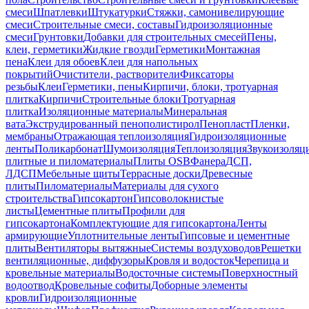
смеси
Шпатлевки
Штукатурки
Стяжки, самонивелирующие
смеси
Строительные смеси, составы
Гидроизоляционные
смеси
Грунтовки
Добавки для строительных смесей
Пены,
клеи, герметики
Жидкие гвозди
Герметики
Монтажная
пена
Клеи для обоев
Клеи для напольных
покрытий
Очистители, растворители
Фиксаторы
резьбы
Клеи
Герметики, пены
Кирпичи, блоки, тротуарная
плитка
Кирпичи
Строительные блоки
Тротуарная
плитка
Изоляционные материалы
Минеральная
вата
Экструдированный пенополистирол
Пенопласт
Пленки,
мембраны
Отражающая теплоизоляция
Гидроизоляционные
ленты
Поликарбонат
Шумоизоляция
Теплоизоляция
Звукоизоляц
плитные и пиломатериалы
Плиты OSB
Фанера
ДСП,
ЛДСП
Мебельные щиты
Террасные доски
Древесные
плиты
Пиломатериалы
Материалы для сухого
строительства
Гипсокартон
Гипсоволокнистые
листы
Цементные плиты
Профили для
гипсокартона
Комплектующие для гипсокартона
Ленты
армирующие
Уплотнительные ленты
Гипсовые и цементные
плиты
Вентиляторы вытяжные
Системы воздуховодов
Решетки
вентиляционные, диффузоры
Кровля и водосток
Черепица и
кровельные материалы
Водосточные системы
Поверхностный
водоотвод
Кровельные софиты
Доборные элементы
кровли
Гидроизоляционные