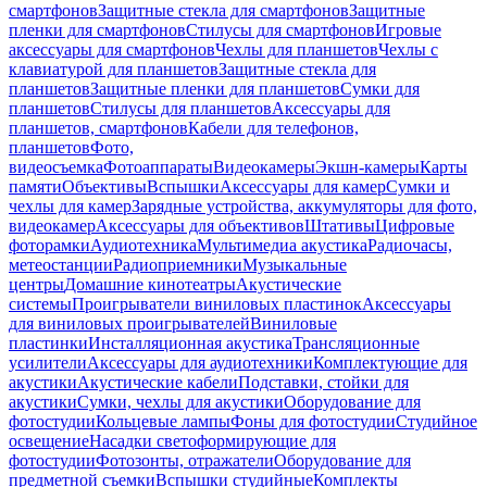
смартфонов
Защитные стекла для смартфонов
Защитные
пленки для смартфонов
Стилусы для смартфонов
Игровые
аксессуары для смартфонов
Чехлы для планшетов
Чехлы с
клавиатурой для планшетов
Защитные стекла для
планшетов
Защитные пленки для планшетов
Сумки для
планшетов
Стилусы для планшетов
Аксессуары для
планшетов, смартфонов
Кабели для телефонов,
планшетов
Фото,
видеосъемка
Фотоаппараты
Видеокамеры
Экшн-камеры
Карты
памяти
Объективы
Вспышки
Аксессуары для камер
Сумки и
чехлы для камер
Зарядные устройства, аккумуляторы для фото,
видеокамер
Аксессуары для объективов
Штативы
Цифровые
фоторамки
Аудиотехника
Мультимедиа акустика
Радиочасы,
метеостанции
Радиоприемники
Музыкальные
центры
Домашние кинотеатры
Акустические
системы
Проигрыватели виниловых пластинок
Аксессуары
для виниловых проигрывателей
Виниловые
пластинки
Инсталляционная акустика
Трансляционные
усилители
Аксессуары для аудиотехники
Комплектующие для
акустики
Акустические кабели
Подставки, стойки для
акустики
Сумки, чехлы для акустики
Оборудование для
фотостудии
Кольцевые лампы
Фоны для фотостудии
Студийное
освещение
Насадки светоформирующие для
фотостудии
Фотозонты, отражатели
Оборудование для
предметной съемки
Вспышки студийные
Комплекты