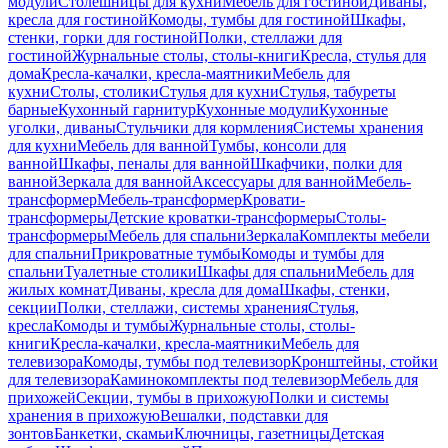
модули
Столешницы для кухни
Мебель для гостиной
Диваны,
кресла для гостиной
Комоды, тумбы для гостиной
Шкафы,
стенки, горки для гостиной
Полки, стеллажи для
гостиной
Журнальные столы, столы-книги
Кресла, стулья для
дома
Кресла-качалки, кресла-маятники
Мебель для
кухни
Столы, столики
Стулья для кухни
Стулья, табуреты
барные
Кухонный гарнитур
Кухонные модули
Кухонные
уголки, диваны
Стульчики для кормления
Системы хранения
для кухни
Мебель для ванной
Тумбы, консоли для
ванной
Шкафы, пеналы для ванной
Шкафчики, полки для
ванной
Зеркала для ванной
Аксессуары для ванной
Мебель-
трансформер
Мебель-трансформер
Кровати-
трансформеры
Детские кроватки-трансформеры
Столы-
трансформеры
Мебель для спальни
Зеркала
Комплекты мебели
для спальни
Прикроватные тумбы
Комоды и тумбы для
спальни
Туалетные столики
Шкафы для спальни
Мебель для
жилых комнат
Диваны, кресла для дома
Шкафы, стенки,
секции
Полки, стеллажи, системы хранения
Стулья,
кресла
Комоды и тумбы
Журнальные столы, столы-
книги
Кресла-качалки, кресла-маятники
Мебель для
телевизора
Комоды, тумбы под телевизор
Кронштейны, стойки
для телевизора
Каминокомплекты под телевизор
Мебель для
прихожей
Секции, тумбы в прихожую
Полки и системы
хранения в прихожую
Вешалки, подставки для
зонтов
Банкетки, скамьи
Ключницы, газетницы
Детская