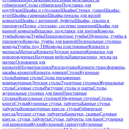
геймерские
Столы геймерские
Подставки для
ноутбуков
Шкафы и стеллажи
Шкафы
Стенки, горки
Шкафы-
купе
Шкафы-гармошки
Шкафы-пеналы для жилой
комнаты
Шкафы с витриной, буфеты
Шкафы, секции в
прихожую
Полки, стеллажи, системы хранения
Шкафы для
ванной комнаты
Вешалки, подставки для зонтов
Комоды,
тумбы
Комоды
Тумбы
Прикроватные тумбы
Обувницы, тумбы в
прихожую
Комоды, тумбы для ванной
Пеленальные столики,
комоды
Тумбы под ТВ
Комоды пластиковые
Кровати и
матрасы
Матрасы
Кровати
Детские кровати
Кроватки для
новорожденных
Надувная мебель
Наматрасники, чехлы на
матрас
Основания для
кроватей
Подматрасники
Раскладушки
Кровати-трансформеры,
шкафы-кровати
Кровати-домики
Столы
Кухонные
столы
Барные столы
Столы письменные,
компьютерные
Детские столы
Туалетные столики
Журнальные
столы
Садовые столы
Растущие столы и парты
Столы,
журнальные столики для бани
Приставные
столики
Консольные столики
Обеденные группы
Столы-
книги
Стулья
Кухонные стулья, табуреты
Барные стулья,
табуреты
Компьютерные кресла, стулья
Геймерские
кресла
Детские стулья, табуреты
Банкетки, скамьи
Садовые
кресла, стулья, табуреты
Стулья, табуреты для бани
Стульчики
для кормления
Кухня
Кухонный гарнитур
Кухонные