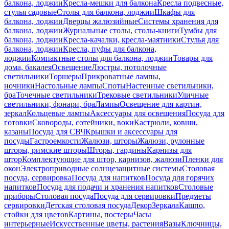
балкона, лоджии
Кресла-мешки для балкона
Кресла подвесные,
стулья садовые
Столы для балкона, лоджии
Шкафы для
балкона, лоджии
Дверцы жалюзийные
Системы хранения для
балкона, лоджии
Журнальные столы, столы-книги
Тумбы для
балкона, лоджии
Кресла-качалки, кресла-маятники
Стулья для
балкона, лоджии
Кресла, пуфы для балкона,
лоджии
Компактные столы для балкона, лоджии
Товары для
дома, бакалея
Освещение
Люстры, потолочные
светильники
Торшеры
Прикроватные лампы,
ночники
Настольные лампы
Споты
Настенные светильники,
бра
Точечные светильники
Трековые светильники
Уличные
светильники, фонари, бра
Лампы
Освещение для картин,
зеркал
Кольцевые лампы
Аксессуары для освещения
Посуда для
готовки
Сковороды, сотейники, воки
Кастрюли, ковши,
казаны
Посуда для СВЧ
Крышки и аксессуары для
посуды
Гастроемкости
Жалюзи, шторы
Жалюзи, рулонные
шторы, римские шторы
Шторы, гардины
Карнизы для
штор
Комплектующие для штор, карнизов, жалюзи
Пленки для
окон
Электроприводные солнцезащитные системы
Столовая
посуда, сервировка
Посуда для напитков
Посуда для горячих
напитков
Посуда для подачи и хранения напитков
Столовые
приборы
Столовая посуда
Посуда для сервировки
Предметы
сервировки
Детская столовая посуда
Декор
Зеркала
Кашпо,
стойки для цветов
Картины, постеры
Часы
интерьерные
Искусственные цветы, растения
Вазы
Ключницы,