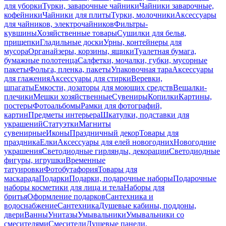
для уборки
Турки, заварочные чайники
Чайники заварочные,
кофейники
Чайники для плиты
Турки, молочники
Аксессуары
для чайников, электрочайников
Фильтры-
кувшины
Хозяйственные товары
Сушилки для белья,
прищепки
Гладильные доски
Урны, контейнеры для
мусора
Органайзеры, корзины, ящики
Туалетная бумага,
бумажные полотенца
Салфетки, мочалки, губки, мусорные
пакеты
Фольга, пленка, пакеты
Упаковочная тара
Аксессуары
для глажения
Аксессуары для стирки
Веревки,
шпагаты
Емкости, дозаторы для моющих средств
Вешалки-
плечики
Мешки хозяйственные
Сувениры
Копилки
Картины,
постеры
Фотоальбомы
Рамки для фотографий,
картин
Предметы интерьера
Шкатулки, подставки для
украшений
Статуэтки
Магниты
сувенирные
Иконы
Праздничный декор
Товары для
праздника
Елки
Аксессуары для елей новогодних
Новогодние
украшения
Светодиодные гирлянды, декорации
Светодиодные
фигуры, игрушки
Временные
татуировки
Фотобутафория
Товары для
маскарада
Подарки
Подарки, подарочные наборы
Подарочные
наборы косметики для лица и тела
Наборы для
бритья
Оформление подарков
Сантехника и
водоснабжение
Сантехника
Душевые кабины, поддоны,
двери
Ванны
Унитазы
Умывальники
Умывальники со
смесителями
Смесители
Душевые панели,