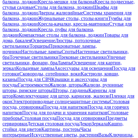
балкона, лоджии
Кресла-мешки для балкона
Кресла подвесные,
стулья садовые
Столы для балкона, лоджии
Шкафы для
балкона, лоджии
Дверцы жалюзийные
Системы хранения для
балкона, лоджии
Журнальные столы, столы-книги
Тумбы для
балкона, лоджии
Кресла-качалки, кресла-маятники
Стулья для
балкона, лоджии
Кресла, пуфы для балкона,
лоджии
Компактные столы для балкона, лоджии
Товары для
дома, бакалея
Освещение
Люстры, потолочные
светильники
Торшеры
Прикроватные лампы,
ночники
Настольные лампы
Споты
Настенные светильники,
бра
Точечные светильники
Трековые светильники
Уличные
светильники, фонари, бра
Лампы
Освещение для картин,
зеркал
Кольцевые лампы
Аксессуары для освещения
Посуда для
готовки
Сковороды, сотейники, воки
Кастрюли, ковши,
казаны
Посуда для СВЧ
Крышки и аксессуары для
посуды
Гастроемкости
Жалюзи, шторы
Жалюзи, рулонные
шторы, римские шторы
Шторы, гардины
Карнизы для
штор
Комплектующие для штор, карнизов, жалюзи
Пленки для
окон
Электроприводные солнцезащитные системы
Столовая
посуда, сервировка
Посуда для напитков
Посуда для горячих
напитков
Посуда для подачи и хранения напитков
Столовые
приборы
Столовая посуда
Посуда для сервировки
Предметы
сервировки
Детская столовая посуда
Декор
Зеркала
Кашпо,
стойки для цветов
Картины, постеры
Часы
интерьерные
Искусственные цветы, растения
Вазы
Ключницы,