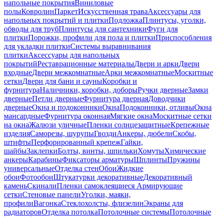
напольные покрытия
Виниловые
полы
Ковролин
Паркет
Искусственная трава
Аксессуары для
напольных покрытий и плитки
Подложка
Плинтусы, уголки,
обводы для труб
Плинтусы для сантехники
Фуги для
плитки
Порожки, профили для пола и плитки
Приспособления
для укладки плитки
Системы выравнивания
плитки
Аксессуары для напольных
покрытий
Реставрационные материалы
Двери и арки
Двери
входные
Двери межкомнатные
Арки межкомнатные
Москитные
сетки
Двери для бани и сауны
Коробки и
фурнитура
Наличники, коробки, доборы
Ручки дверные
Замки
дверные
Петли дверные
Фурнитура дверная
Доводчики
дверные
Окна и подоконники
Окна
Подоконники, отливы
Окна
мансардные
Фурнитура оконная
Мягкие окна
Москитные сетки
на окна
Жалюзи уличные
Пленки солнцезащитные
Крепежные
изделия
Саморезы, шурупы
Гвозди
Анкеры, дюбели
Скобы,
штифты
Перфорированный крепеж
Гайки,
шайбы
Заклепки
Болты, винты, шпильки
Хомуты
Химические
анкеры
Карабины
Фиксаторы арматуры
Шплинты
Пружины
универсальные
Отделка стен
Обои
Жидкие
обои
Фотообои
Штукатурки декоративные
Декоративный
камень
Скинали
Пленки самоклеящиеся
Армирующие
сетки
Стеновые панели
Уголки, маяки,
профили
Вагонка
Стеклохолсты, флизелин
Экраны для
радиаторов
Отделка потолка
Потолочные системы
Потолочные