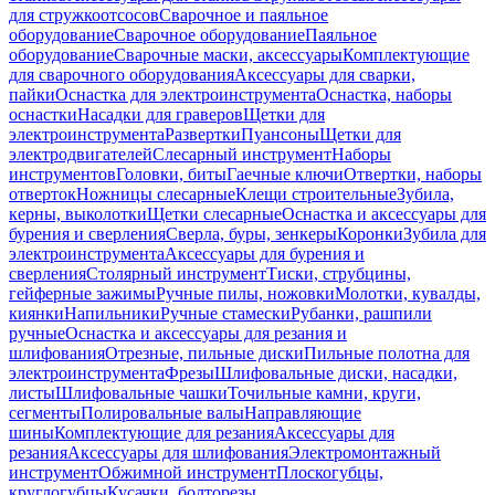
для стружкоотсосов
Сварочное и паяльное
оборудование
Сварочное оборудование
Паяльное
оборудование
Сварочные маски, аксессуары
Комплектующие
для сварочного оборудования
Аксессуары для сварки,
пайки
Оснастка для электроинструмента
Оснастка, наборы
оснастки
Насадки для граверов
Щетки для
электроинструмента
Развертки
Пуансоны
Щетки для
электродвигателей
Слесарный инструмент
Наборы
инструментов
Головки, биты
Гаечные ключи
Отвертки, наборы
отверток
Ножницы слесарные
Клещи строительные
Зубила,
керны, выколотки
Щетки слесарные
Оснастка и аксессуары для
бурения и сверления
Сверла, буры, зенкеры
Коронки
Зубила для
электроинструмента
Аксессуары для бурения и
сверления
Столярный инструмент
Тиски, струбцины,
гейферные зажимы
Ручные пилы, ножовки
Молотки, кувалды,
киянки
Напильники
Ручные стамески
Рубанки, рашпили
ручные
Оснастка и аксессуары для резания и
шлифования
Отрезные, пильные диски
Пильные полотна для
электроинструмента
Фрезы
Шлифовальные диски, насадки,
листы
Шлифовальные чашки
Точильные камни, круги,
сегменты
Полировальные валы
Направляющие
шины
Комплектующие для резания
Аксессуары для
резания
Аксессуары для шлифования
Электромонтажный
инструмент
Обжимной инструмент
Плоскогубцы,
круглогубцы
Кусачки, болторезы,