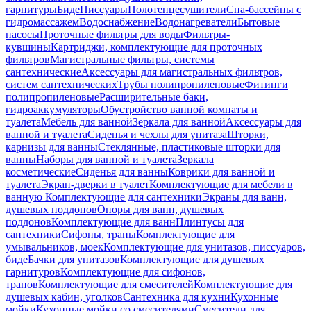
гарнитуры
Биде
Писсуары
Полотенцесушители
Спа-бассейны с
гидромассажем
Водоснабжение
Водонагреватели
Бытовые
насосы
Проточные фильтры для воды
Фильтры-
кувшины
Картриджи, комплектующие для проточных
фильтров
Магистральные фильтры, системы
сантехнические
Аксессуары для магистральных фильтров,
систем сантехнических
Трубы полипропиленовые
Фитинги
полипропиленовые
Расширительные баки,
гидроаккумуляторы
Обустройство ванной комнаты и
туалета
Мебель для ванной
Зеркала для ванной
Аксессуары для
ванной и туалета
Сиденья и чехлы для унитаза
Шторки,
карнизы для ванны
Стеклянные, пластиковые шторки для
ванны
Наборы для ванной и туалета
Зеркала
косметические
Сиденья для ванны
Коврики для ванной и
туалета
Экран-дверки в туалет
Комплектующие для мебели в
ванную
Комплектующие для сантехники
Экраны для ванн,
душевых поддонов
Опоры для ванн, душевых
поддонов
Комплектующие для ванн
Плинтусы для
сантехники
Сифоны, трапы
Комплектующие для
умывальников, моек
Комплектующие для унитазов, писсуаров,
биде
Бачки для унитазов
Комплектующие для душевых
гарнитуров
Комплектующие для сифонов,
трапов
Комплектующие для смесителей
Комплектующие для
душевых кабин, уголков
Сантехника для кухни
Кухонные
мойки
Кухонные мойки со смесителями
Смесители для