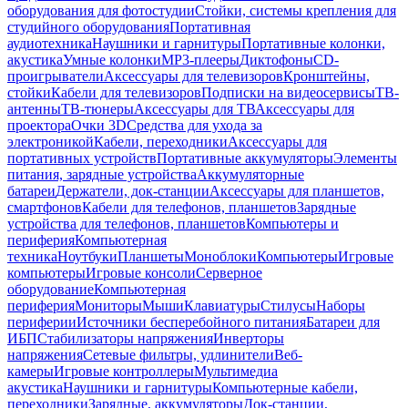
оборудования для фотостудии
Стойки, системы крепления для
студийного оборудования
Портативная
аудиотехника
Наушники и гарнитуры
Портативные колонки,
акустика
Умные колонки
MP3-плееры
Диктофоны
CD-
проигрыватели
Аксессуары для телевизоров
Кронштейны,
стойки
Кабели для телевизоров
Подписки на видеосервисы
ТВ-
антенны
ТВ-тюнеры
Аксессуары для ТВ
Аксессуары для
проектора
Очки 3D
Средства для ухода за
электроникой
Кабели, переходники
Аксессуары для
портативных устройств
Портативные аккумуляторы
Элементы
питания, зарядные устройства
Аккумуляторные
батареи
Держатели, док-станции
Аксессуары для планшетов,
смартфонов
Кабели для телефонов, планшетов
Зарядные
устройства для телефонов, планшетов
Компьютеры и
периферия
Компьютерная
техника
Ноутбуки
Планшеты
Моноблоки
Компьютеры
Игровые
компьютеры
Игровые консоли
Серверное
оборудование
Компьютерная
периферия
Мониторы
Мыши
Клавиатуры
Стилусы
Наборы
периферии
Источники бесперебойного питания
Батареи для
ИБП
Стабилизаторы напряжения
Инверторы
напряжения
Сетевые фильтры, удлинители
Веб-
камеры
Игровые контроллеры
Мультимедиа
акустика
Наушники и гарнитуры
Компьютерные кабели,
переходники
Зарядные, аккумуляторы
Док-станции,