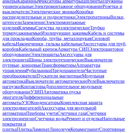
анкеры
Карабины
Фиксаторы арматуры
Шплинты
Пружины
универсальные
Электромонтажное оборудование
Розетки и
выключатели
Электрические звонки
Коробки
распределительные и подрозетники
Электропатроны
Вилки,
штепсели
Заземление
Электромонтажные
изделия
Клеммы
Средства диэлектрические
Трубки
термоусаживаемые
Изолирующие зажимы
Кабель и системы
для прокладки
Короба, трубы, металлорукав
Силовой
кабель
Наконечники, гильзы кабельные
Аксессуары для труб,
коробов
Кабельный крепеж
Арматура СИП
Электрощитовое
оборудование
Электрощиты
Аксессуары для
электрощита
Шины электротехнические
Выключатели
путевые, концевые
Трансформаторы
Аппаратура
управления
Рубильники
Предохранители
Частотные
преобразователи
Пускатели магнитные
Модульная
автоматика
Выключатели автоматические
Реле
Выключатели
нагрузки
Контакторы
Дополнительное модульное
оборудование
УЗИП
Автоматика пуска
двигателя
Дифференциальные
автоматы
УЗО
Конденсаторы
Комплексная защита
электродвигателей
Аксессуары для модульной
автоматики
Приборы учета
Счетчики газа
Счетчики
электроэнергии
Счетчики воды
Ремонт и отделка
Напольные
покрытия и
плитка
Плитка
Ламинат
Линолеум
Керамогранит
Спортивные