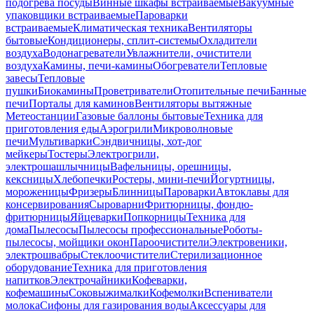
подогрева посуды
Винные шкафы встраиваемые
Вакуумные
упаковщики встраиваемые
Пароварки
встраиваемые
Климатическая техника
Вентиляторы
бытовые
Кондиционеры, сплит-системы
Охладители
воздуха
Водонагреватели
Увлажнители, очистители
воздуха
Камины, печи-камины
Обогреватели
Тепловые
завесы
Тепловые
пушки
Биокамины
Проветриватели
Отопительные печи
Банные
печи
Порталы для каминов
Вентиляторы вытяжные
Метеостанции
Газовые баллоны бытовые
Техника для
приготовления еды
Аэрогрили
Микроволновые
печи
Мультиварки
Сэндвичницы, хот-дог
мейкеры
Тостеры
Электрогрили,
электрошашлычницы
Вафельницы, орешницы,
кексницы
Хлебопечки
Ростеры, мини-печи
Йогуртницы,
мороженицы
Фризеры
Блинницы
Пароварки
Автоклавы для
консервирования
Сыроварни
Фритюрницы, фондю-
фритюрницы
Яйцеварки
Попкорницы
Техника для
дома
Пылесосы
Пылесосы профессиональные
Роботы-
пылесосы, мойщики окон
Пароочистители
Электровеники,
электрошвабры
Стеклоочистители
Стерилизационное
оборудование
Техника для приготовления
напитков
Электрочайники
Кофеварки,
кофемашины
Соковыжималки
Кофемолки
Вспениватели
молока
Сифоны для газирования воды
Аксессуары для