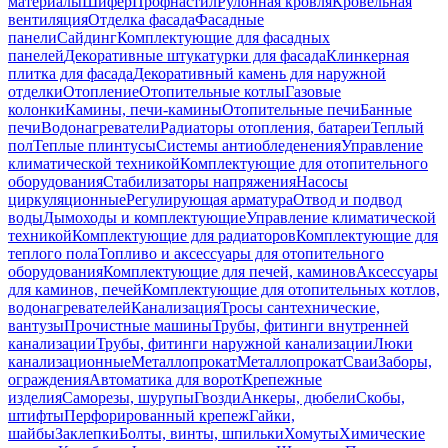
материалы
Шифер
Профнастил
Рулонная кровля
Кровельная
вентиляция
Отделка фасада
Фасадные
панели
Сайдинг
Комплектующие для фасадных
панелей
Декоративные штукатурки для фасада
Клинкерная
плитка для фасада
Декоративный камень для наружной
отделки
Отопление
Отопительные котлы
Газовые
колонки
Камины, печи-камины
Отопительные печи
Банные
печи
Водонагреватели
Радиаторы отопления, батареи
Теплый
пол
Теплые плинтусы
Системы антиобледенения
Управление
климатической техникой
Комплектующие для отопительного
оборудования
Стабилизаторы напряжения
Насосы
циркуляционные
Регулирующая арматура
Отвод и подвод
воды
Дымоходы и комплектующие
Управление климатической
техникой
Комплектующие для радиаторов
Комплектующие для
теплого пола
Топливо и аксессуары для отопительного
оборудования
Комплектующие для печей, каминов
Аксессуары
для каминов, печей
Комплектующие для отопительных котлов,
водонагревателей
Канализация
Тросы сантехнические,
вантузы
Прочистные машины
Трубы, фитинги внутренней
канализации
Трубы, фитинги наружной канализации
Люки
канализационные
Металлопрокат
Металлопрокат
Сваи
Заборы,
ограждения
Автоматика для ворот
Крепежные
изделия
Саморезы, шурупы
Гвозди
Анкеры, дюбели
Скобы,
штифты
Перфорированный крепеж
Гайки,
шайбы
Заклепки
Болты, винты, шпильки
Хомуты
Химические