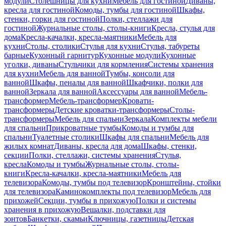
модули
Столешницы для кухни
Мебель для гостиной
Диваны,
кресла для гостиной
Комоды, тумбы для гостиной
Шкафы,
стенки, горки для гостиной
Полки, стеллажи для
гостиной
Журнальные столы, столы-книги
Кресла, стулья для
дома
Кресла-качалки, кресла-маятники
Мебель для
кухни
Столы, столики
Стулья для кухни
Стулья, табуреты
барные
Кухонный гарнитур
Кухонные модули
Кухонные
уголки, диваны
Стульчики для кормления
Системы хранения
для кухни
Мебель для ванной
Тумбы, консоли для
ванной
Шкафы, пеналы для ванной
Шкафчики, полки для
ванной
Зеркала для ванной
Аксессуары для ванной
Мебель-
трансформер
Мебель-трансформер
Кровати-
трансформеры
Детские кроватки-трансформеры
Столы-
трансформеры
Мебель для спальни
Зеркала
Комплекты мебели
для спальни
Прикроватные тумбы
Комоды и тумбы для
спальни
Туалетные столики
Шкафы для спальни
Мебель для
жилых комнат
Диваны, кресла для дома
Шкафы, стенки,
секции
Полки, стеллажи, системы хранения
Стулья,
кресла
Комоды и тумбы
Журнальные столы, столы-
книги
Кресла-качалки, кресла-маятники
Мебель для
телевизора
Комоды, тумбы под телевизор
Кронштейны, стойки
для телевизора
Каминокомплекты под телевизор
Мебель для
прихожей
Секции, тумбы в прихожую
Полки и системы
хранения в прихожую
Вешалки, подставки для
зонтов
Банкетки, скамьи
Ключницы, газетницы
Детская