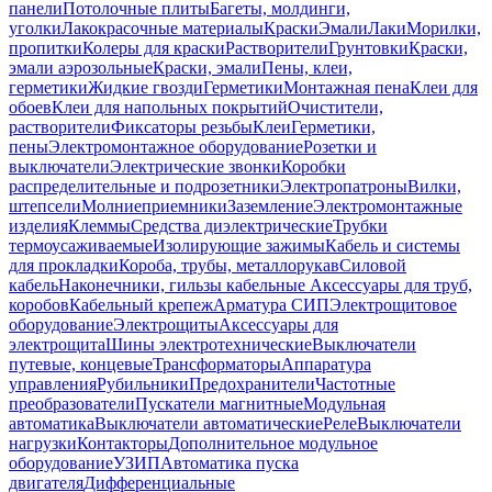
панели
Потолочные плиты
Багеты, молдинги,
уголки
Лакокрасочные материалы
Краски
Эмали
Лаки
Морилки,
пропитки
Колеры для краски
Растворители
Грунтовки
Краски,
эмали аэрозольные
Краски, эмали
Пены, клеи,
герметики
Жидкие гвозди
Герметики
Монтажная пена
Клеи для
обоев
Клеи для напольных покрытий
Очистители,
растворители
Фиксаторы резьбы
Клеи
Герметики,
пены
Электромонтажное оборудование
Розетки и
выключатели
Электрические звонки
Коробки
распределительные и подрозетники
Электропатроны
Вилки,
штепсели
Молниеприемники
Заземление
Электромонтажные
изделия
Клеммы
Средства диэлектрические
Трубки
термоусаживаемые
Изолирующие зажимы
Кабель и системы
для прокладки
Короба, трубы, металлорукав
Силовой
кабель
Наконечники, гильзы кабельные
Аксессуары для труб,
коробов
Кабельный крепеж
Арматура СИП
Электрощитовое
оборудование
Электрощиты
Аксессуары для
электрощита
Шины электротехнические
Выключатели
путевые, концевые
Трансформаторы
Аппаратура
управления
Рубильники
Предохранители
Частотные
преобразователи
Пускатели магнитные
Модульная
автоматика
Выключатели автоматические
Реле
Выключатели
нагрузки
Контакторы
Дополнительное модульное
оборудование
УЗИП
Автоматика пуска
двигателя
Дифференциальные