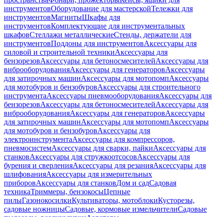
инструментов
Оборудование для мастерской
Тележки для
инструментов
Магниты
Шкафы для
инструментов
Комплектующие для инструментальных
шкафов
Стеллажи металлические
Стенды, держатели для
инструментов
Поддоны для инструментов
Аксессуары для
силовой и строительной техники
Аксессуары для
бензорезов
Аксессуары для бетоносмесителей
Аксессуары для
виброоборудования
Аксессуары для генераторов
Аксессуары
для затирочных машин
Аксессуары для мотопомп
Аксессуары
для мотобуров и бензобуров
Аксессуары для строительного
инструмента
Аксессуары пневмооборудования
Аксессуары для
бензорезов
Аксессуары для бетоносмесителей
Аксессуары для
виброоборудования
Аксессуары для генераторов
Аксессуары
для затирочных машин
Аксессуары для мотопомп
Аксессуары
для мотобуров и бензобуров
Аксессуары для
электроинструмента
Аксессуары для компрессоров,
пневмосистем
Аксессуары для сварки, пайки
Аксессуары для
станков
Аксессуары для стружкоотсосов
Аксессуары для
бурения и сверления
Аксессуары для резания
Аксессуары для
шлифования
Аксессуары для измерительных
приборов
Аксессуары для станков
Дом и сад
Садовая
техника
Триммеры, бензокосы
Цепные
пилы
Газонокосилки
Культиваторы, мотоблоки
Кусторезы,
садовые ножницы
Садовые, кормовые измельчители
Садовые