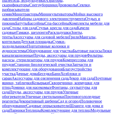
пылесосы, воздуходувки
Аэраторы,
скарификаторы
Снегоуборщики
Дровоколы
Сеялки,
разбрасыватели
семян
Минитракторы
Миникультиваторы
Мойки высокого
давления
Наборы садового электроинструмента
Отдых и
пикник
Батуты
Бассейны
Спа-бассейны
Комплекты мебели для
сада
Столы для сада
Стулья, кресла для сада
Качели
садовые
Гамаки, шезлонги
Раскладушки
Зонты,
тенты
Аксессуары для садовой мебели
Грили
Мангалы,
коптильни
Детская площадка
Сумки-
холодильники
Портативные колонки и
аудиосистемы
Оборудование для участка
Бытовые насосы
Люки
канализационные
Пруды, аксессуары для прудов
Фильтры,
насосы, стерилизаторы для прудов
Компрессоры для
прудов
Станции биологической очистки
Запчасти и
комплектующие для оборудования
Благоустройство
участка
Дачные дома
Беседки
Бани
Хозблоки и
сараи
Аксессуары для озеленения сада
Декор для сада
Почтовые
ящики, таблички
Козырьки
Скворечники, кормушки для
птиц
Домики для насекомых
Фонтаны, скульптуры для
сада
Пруды, аксессуары для прудов
Уличные
обогреватели
Уличные светильники
Противогололедные
реагенты
Декоративный щебень
Сад и огород
Поливочное
оборудование
Садовые опрыскиватели
Шланги для дома и
сада
Парники
Теплицы
Комплектующие для теплиц
Модульные