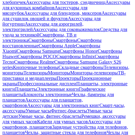
хлебопечек
Аксессуары для тостеров, сэндвичниц
Аксессуары
для кухонных комбайнов
Аксессуары для
мясорубок
Аксессуары для блендеров, миксеров
Аксессуары
для сушилок овощей и фруктов
Аксессуары для
йогуртниц
Аксессуары для аэрогрилей,
электрогрилей
Аксессуары для соковыжималок
Средства для
ухода за техникой
Смартфоны, ТВ и
электроника
Смартфоны
Смартфоны
Смартфоны
восстановленные
Смартфоны Apple
Смартфоны
Xiaomi
Смартфоны Samsung
Смартфоны Honor
Смартфоны
Huawei
Смартфоны POCO
Смартфоны Infinix
Смартфоны
Tecno
Смартфоны Realme
Смартфоны Samsung Galaxy S26
series
Кнопочные телефоны
Складные смартфоны
Телевизоры,
мониторы
Телевизоры
Мониторы
Мониторы-телевизоры
ТВ-
приставки и медиаплееры
Проекторы
Проекционные
экраны
Профессиональные дисплеи
Планшеты, электронные
книги
Планшеты
Электронные книги
Графические
планшеты
Блокноты электронные
Чехлы, бамперы для
планшетов
Аксессуары для планшетов,
смартфонов
Аксессуары для электронных книг
Смарт-часы,
аксессуары
Умные часы
Фитнес-браслеты
Умные часы
детские
Умные часы, фитнес-браслеты
Ремешки, аксессуары
для умных часов
Кабели для умных часов
Аксессуары для
смартфонов, планшетов
Зарядные устройства для телефонов,
планшетов
Чехлы, защитные стекла для телефонов
Чехлы для