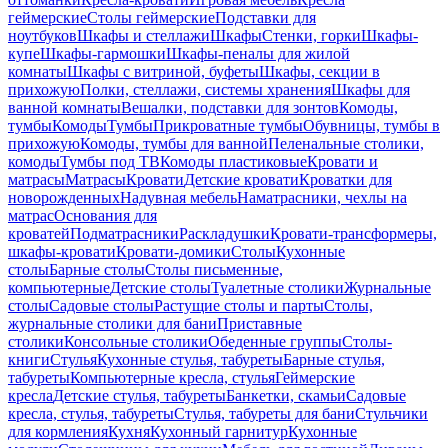
геймерские
Столы геймерские
Подставки для
ноутбуков
Шкафы и стеллажи
Шкафы
Стенки, горки
Шкафы-
купе
Шкафы-гармошки
Шкафы-пеналы для жилой
комнаты
Шкафы с витриной, буфеты
Шкафы, секции в
прихожую
Полки, стеллажи, системы хранения
Шкафы для
ванной комнаты
Вешалки, подставки для зонтов
Комоды,
тумбы
Комоды
Тумбы
Прикроватные тумбы
Обувницы, тумбы в
прихожую
Комоды, тумбы для ванной
Пеленальные столики,
комоды
Тумбы под ТВ
Комоды пластиковые
Кровати и
матрасы
Матрасы
Кровати
Детские кровати
Кроватки для
новорожденных
Надувная мебель
Наматрасники, чехлы на
матрас
Основания для
кроватей
Подматрасники
Раскладушки
Кровати-трансформеры,
шкафы-кровати
Кровати-домики
Столы
Кухонные
столы
Барные столы
Столы письменные,
компьютерные
Детские столы
Туалетные столики
Журнальные
столы
Садовые столы
Растущие столы и парты
Столы,
журнальные столики для бани
Приставные
столики
Консольные столики
Обеденные группы
Столы-
книги
Стулья
Кухонные стулья, табуреты
Барные стулья,
табуреты
Компьютерные кресла, стулья
Геймерские
кресла
Детские стулья, табуреты
Банкетки, скамьи
Садовые
кресла, стулья, табуреты
Стулья, табуреты для бани
Стульчики
для кормления
Кухня
Кухонный гарнитур
Кухонные