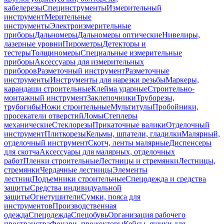
кабелерезы
Специнструменты
Измерительный
инструмент
Мерительные
инструменты
Электроизмерительные
приборы
Дальномеры
Дальномеры оптические
Нивелиры,
лазерные уровни
Пирометры
Детекторы и
тестеры
Толщиномеры
Специальные измерительные
приборы
Аксессуары для измерительных
приборов
Разметочный инструмент
Разметочные
инструменты
Инструменты для нарезки резьбы
Маркеры,
карандаши строительные
Клейма ударные
Строительно-
монтажный инструмент
Заклепочники
Труборезы,
трубогибы
Ножи строительные
Мультитулы
Пробойники,
просекатели отверстий
Ломы
Степлеры
механические
Стеклорезы
Прикаточные валики
Отделочный
инструмент
Плиткорезы
Кельмы, шпатели, гладилки
Малярный,
отделочный инструмент
Скотч, ленты малярные
Диспенсеры
для скотча
Аксессуары для малярных, отделочных
работ
Пленки строительные
Лестницы и стремянки
Лестницы,
стремянки
Чердачные лестницы
Элементы
лестниц
Подъемники строительные
Спецодежда и средства
защиты
Средства индивидуальной
защиты
Огнетушители
Сумки, пояса для
инструментов
Производственная
одежда
Спецодежда
Спецобувь
Организация рабочего
пространства
Фонари, прожекторы
Кейсы, ящики для