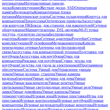
репликаторы
Интерактивные панели,
доски
Комплектующие
Жесткие диски, SSD
Оперативная
память
Видеокарты
Компьютерные блоки
питания
Материнские платы
Системы охлаждения
Корпуса для
компьютеров
Процессоры
Оптические приводы
Аксессуары
для корпусов ПК
Боксы, док-станции для накопителей
Сетевое
оборудование
Маршрутизаторы, DSL-модемы
Wi-Fi точки
доступа, усилители сигнала
Беспроводные
адаптеры
Коммутаторы
Сетевые адаптеры
Powerline
Сетевые
комплектующие
IP-телефония
Медиаконвертеры
Кабели,
переходники сетевые
Антенны для беспроводной
связи
Аксессуары для компьютерной техники
Подставки для
ноутбуков
Аксессуары для ноутбуков
Очки для
компьютера
Рюкзаки для ноутбуков
Сумки, чехлы для
ноутбуков
Средства для ухода за электроникой
Программное
обеспечение
Система Умный дом
Управление умным
домом
Умные колонки, станции
Умные камеры
видеонаблюдения
Умные датчики для дома
Умные
лампы
Умные выключатели
Умные розетки
Умные
светильники
Умные светодиодные ленты
Умные реле
Умные
замки
Умные домофоны
Умные карнизы
Умные
терморегуляторы
Игровая зона
Игровые приставки
Игры для
приставок
Игровые контроллеры
Игровые ноутбуки
Игровые
компьютеры
Игровые видеокарты
Игровые мониторы
Игровые
телевизоры
Игровые мыши
Игровые клавиатуры
Игровые