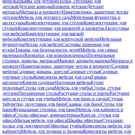
мебель
Шкафы для детской
Полки, стеллажи для
детской
Детские комоды
Кровати детские
Детские
матрасы
Матрасы в кроватку
Наматрасники, защитные чехлы
детские
Мебель для детского сада
Мебельная фурнитура и
аксессуары
Комплектующие для столов
Комплектующие для
стульев
Комплектующие для кроватей и кроваток
Аксессуары
для мебели
Комплектующие для мягкой
мебели
Комплектующие для корпусной мебели
Мебельная
фурнитура
Чехлы для мебели
Системы хранения для
кухни
Товары для безопасности детей
Мебель для самых
маленьких
Кроватки для новорожденных
Пеленальные
столики, комоды, матрасы
Манежи, кровати-манежи
Матрасы в
кроватку
Наматрасники, защитные чехлы в кроватку
Садовая
мебель
Садовые диваны, кресла
Садовые стулья
Садовые,
уличные столы
Комплекты мебели для сада
Гамаки,
шезлонги
Качели садовые
Надувная мебель
Кухни
походные
Столы для сада
Мебель для учебы
Столы, стулья
детские
Письменные столы
Растущие столы и парты
Растущие
кресла и стулья для учебы
Мебель для бани и сауны
Стулья,
табуретки, подставки для бани
Скамьи для бани
Столы для
бани
Журнальные столики для бани
Мебель для кабинета и
офиса
Столы офисные, компьютерные
Кресла, стулья для
офиса
Мягкая мебель для офиса
Шкафы офисные
Стеллажи,
полки для документов
Офисные тумбы
Комплекты мебели для
кабинета
Мебель для лоджии и балкона
Комплекты мебели для