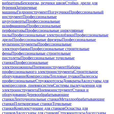
вибраторы
Бензорезы, резчики швов
Стойки, дрели для
бурения
Затирочные
машины
Гидроинструмент
Погрузчики
Профессиональный
инструмент
Профессиональные
шуруповерты
Профессиональные
шлифмашины
Профессиональные
перфораторы
Профессиональные циркулярные
пилы
Профессиональные электролобзики
Профессиональные
дрели
Профессиональные фрезеры
Профессиональные
мультиинструменты
Профессиональные
электрорубанки
Профессиональные строительные
фены
Профессиональные строительные
пистолеты
Профессиональные точильные
станки
Профессиональные
электроножницы
Пневмоинструмент
Наборы
профессионального электроинструмента
Строительное
оборудование
Компрессоры
Тепловые пушки
Пылесосы
профессиональные
Стружкоотсосы
Домкраты
Аксессуары для
компрессоров, пневмосистем
Системы пылеудаления для
электроинструмента
Пневмоинструмент
Станки и
оборудование
Деревообрабатывающие
станки
Ленточнопильные станки
Металлообрабатывающие
станки
Плиткорезные станки
Точильные
станки
Комплектующие для станков
Оснастка для
станков
Аксессуары для станков
Стружкоотсосы
Аксессуары