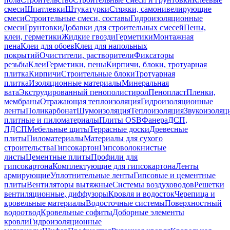
смеси
Шпатлевки
Штукатурки
Стяжки, самонивелирующие
смеси
Строительные смеси, составы
Гидроизоляционные
смеси
Грунтовки
Добавки для строительных смесей
Пены,
клеи, герметики
Жидкие гвозди
Герметики
Монтажная
пена
Клеи для обоев
Клеи для напольных
покрытий
Очистители, растворители
Фиксаторы
резьбы
Клеи
Герметики, пены
Кирпичи, блоки, тротуарная
плитка
Кирпичи
Строительные блоки
Тротуарная
плитка
Изоляционные материалы
Минеральная
вата
Экструдированный пенополистирол
Пенопласт
Пленки,
мембраны
Отражающая теплоизоляция
Гидроизоляционные
ленты
Поликарбонат
Шумоизоляция
Теплоизоляция
Звукоизоляц
плитные и пиломатериалы
Плиты OSB
Фанера
ДСП,
ЛДСП
Мебельные щиты
Террасные доски
Древесные
плиты
Пиломатериалы
Материалы для сухого
строительства
Гипсокартон
Гипсоволокнистые
листы
Цементные плиты
Профили для
гипсокартона
Комплектующие для гипсокартона
Ленты
армирующие
Уплотнительные ленты
Гипсовые и цементные
плиты
Вентиляторы вытяжные
Системы воздуховодов
Решетки
вентиляционные, диффузоры
Кровля и водосток
Черепица и
кровельные материалы
Водосточные системы
Поверхностный
водоотвод
Кровельные софиты
Доборные элементы
кровли
Гидроизоляционные