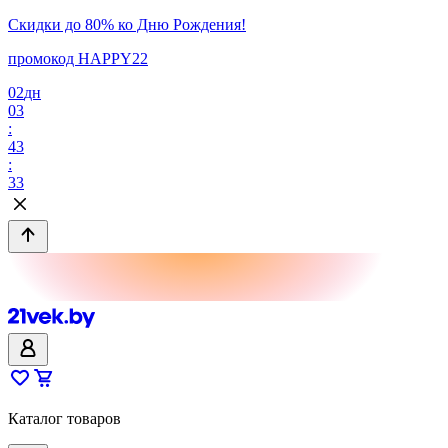
Скидки до 80% ко Дню Рождения!
промокод HAPPY22
02
дн
03
:
43
:
33
Каталог товаров