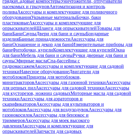
грядки
Садовые компостеры
Уничтожители, отпугиватели
насекомых и грызунов
Автоматизация и контроль
полива
Аксессуары и комплектующие для поливочного
оборудования
Укрывные материалы
Бочки, баки
пластиковые
Аксессуары и комплектующие для
опрыскивателей
Шланги для опрыскивателей
Товары для
бани
Бани
Сауны
Двери для бани и сауны
Бондарные
изделия
Банные принадлежности
Аксессуары для
бани
Оснащение и декор для бани
Измерительные приборы для
бани
Фитобочки, купели
Комплектующие для купелей
Окна
для бани
Мебель для бани и сауны
Ручки дверные для бани и
сауны
Эфирные масла
Спа-бассейны с
гидромассажем
Аксессуары и комплектующие для садовой
техники
Навесное оборудование
Двигатели для
мотоблоков
Прицепы для мотоблоков,
минитракторов
Аксессуары для газонной техники
Аксессуары
для цепных пил
Аксессуары для садовой техники
Аксессуары
для кусторезов, ножниц садовых
Моторные масла для садовой
техники
Аксессуары для аэратоторов и
скарификаторов
Аксессуары для культиваторов и
мотоблоков
Аксессуары для воздуходувок
Аксессуары для
газонокосилок
Аксессуары для бензокос и
триммеров
Аксессуары для моек высокого
давления
Аксессуары и комплектующие для
опрыскивателей
Запчасти для садовых