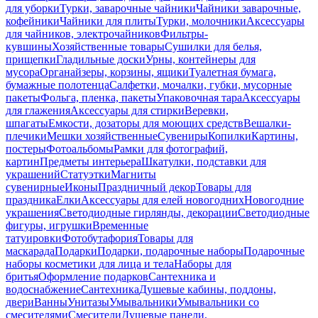
для уборки
Турки, заварочные чайники
Чайники заварочные,
кофейники
Чайники для плиты
Турки, молочники
Аксессуары
для чайников, электрочайников
Фильтры-
кувшины
Хозяйственные товары
Сушилки для белья,
прищепки
Гладильные доски
Урны, контейнеры для
мусора
Органайзеры, корзины, ящики
Туалетная бумага,
бумажные полотенца
Салфетки, мочалки, губки, мусорные
пакеты
Фольга, пленка, пакеты
Упаковочная тара
Аксессуары
для глажения
Аксессуары для стирки
Веревки,
шпагаты
Емкости, дозаторы для моющих средств
Вешалки-
плечики
Мешки хозяйственные
Сувениры
Копилки
Картины,
постеры
Фотоальбомы
Рамки для фотографий,
картин
Предметы интерьера
Шкатулки, подставки для
украшений
Статуэтки
Магниты
сувенирные
Иконы
Праздничный декор
Товары для
праздника
Елки
Аксессуары для елей новогодних
Новогодние
украшения
Светодиодные гирлянды, декорации
Светодиодные
фигуры, игрушки
Временные
татуировки
Фотобутафория
Товары для
маскарада
Подарки
Подарки, подарочные наборы
Подарочные
наборы косметики для лица и тела
Наборы для
бритья
Оформление подарков
Сантехника и
водоснабжение
Сантехника
Душевые кабины, поддоны,
двери
Ванны
Унитазы
Умывальники
Умывальники со
смесителями
Смесители
Душевые панели,