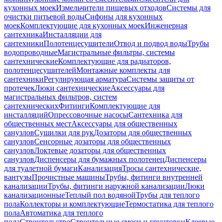
кухонных моек
Измельчители пищевых отходов
Системы для
очистки питьевой воды
Сифоны для кухонных
моек
Комплектующие для кухонных моек
Инженерная
сантехника
Инсталляции для
сантехники
Полотенцесушители
Отвод и подвод воды
Трубы
водопроводные
Магистральные фильтры, системы
сантехнические
Комплектующие для радиаторов,
полотенцесушителей
Монтажные комплекты для
сантехники
Регулирующая арматура
Системы защиты от
протечек
Люки сантехнические
Аксессуары для
магистральных фильтров, систем
сантехнических
Фитинги
Комплектующие для
инсталляций
Опрессовочные насосы
Сантехника для
общественных мест
Аксессуары для общественных
санузлов
Сушилки для рук
Дозаторы для общественных
санузлов
Сенсорные дозаторы для общественных
санузлов
Локтевые дозаторы для общественных
санузлов
Диспенсеры для бумажных полотенец
Диспенсеры
для туалетной бумаги
Канализация
Тросы сантехнические,
вантузы
Прочистные машины
Трубы, фитинги внутренней
канализации
Трубы, фитинги наружной канализации
Люки
канализационные
Теплый пол водяной
Трубы для теплого
пола
Коллекторы и комплектующие
Термостатика для теплого
пола
Автоматика для теплого
пола
Строительство
Строительные смеси и грунтовки
Клеевые