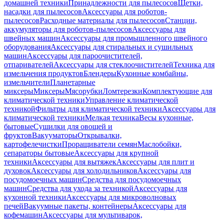
домашней техники
Принадлежности для пылесосов
Щетки,
насадки для пылесосов
Аксессуары для роботов-
пылесосов
Расходные материалы для пылесосов
Станции,
аккумуляторы для роботов-пылесосов
Аксессуары для
швейных машин
Аксессуары для промышленного швейного
оборудования
Аксессуары для стиральных и сушильных
машин
Аксессуары для пароочистителей,
отпаривателей
Аксессуары для стеклоочистителей
Техника для
измельчения продуктов
Блендеры
Кухонные комбайны,
измельчители
Планетарные
миксеры
Миксеры
Мясорубки
Ломтерезки
Комплектующие для
климатической техники
Управление климатической
техникой
Фильтры для климатической техники
Аксессуары для
климатической техники
Мелкая техника
Весы кухонные,
бытовые
Сушилки для овощей и
фруктов
Вакууматоры
Открывалки,
картофелечистки
Проращиватели семян
Маслобойки,
сепараторы бытовые
Аксессуары для крупной
техники
Аксессуары для вытяжек
Аксессуары для плит и
духовок
Аксессуары для холодильников
Аксессуары для
посудомоечных машин
Средства для посудомоечных
машин
Средства для ухода за техникой
Аксессуары для
кухонной техники
Аксессуары для микроволновых
печей
Вакуумные пакеты, контейнеры
Аксессуары для
кофемашин
Аксессуары для мультиварок,