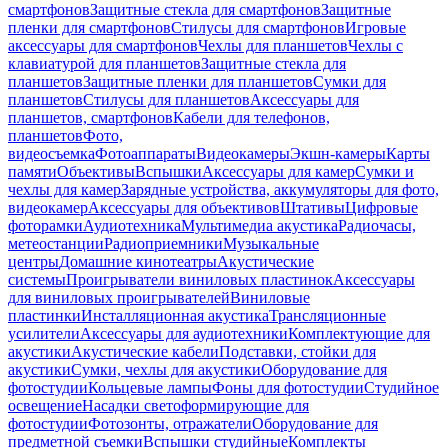
смартфонов
Защитные стекла для смартфонов
Защитные
пленки для смартфонов
Стилусы для смартфонов
Игровые
аксессуары для смартфонов
Чехлы для планшетов
Чехлы с
клавиатурой для планшетов
Защитные стекла для
планшетов
Защитные пленки для планшетов
Сумки для
планшетов
Стилусы для планшетов
Аксессуары для
планшетов, смартфонов
Кабели для телефонов,
планшетов
Фото,
видеосъемка
Фотоаппараты
Видеокамеры
Экшн-камеры
Карты
памяти
Объективы
Вспышки
Аксессуары для камер
Сумки и
чехлы для камер
Зарядные устройства, аккумуляторы для фото,
видеокамер
Аксессуары для объективов
Штативы
Цифровые
фоторамки
Аудиотехника
Мультимедиа акустика
Радиочасы,
метеостанции
Радиоприемники
Музыкальные
центры
Домашние кинотеатры
Акустические
системы
Проигрыватели виниловых пластинок
Аксессуары
для виниловых проигрывателей
Виниловые
пластинки
Инсталляционная акустика
Трансляционные
усилители
Аксессуары для аудиотехники
Комплектующие для
акустики
Акустические кабели
Подставки, стойки для
акустики
Сумки, чехлы для акустики
Оборудование для
фотостудии
Кольцевые лампы
Фоны для фотостудии
Студийное
освещение
Насадки светоформирующие для
фотостудии
Фотозонты, отражатели
Оборудование для
предметной съемки
Вспышки студийные
Комплекты