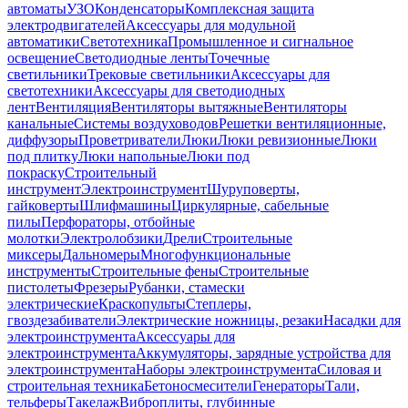
автоматы
УЗО
Конденсаторы
Комплексная защита
электродвигателей
Аксессуары для модульной
автоматики
Светотехника
Промышленное и сигнальное
освещение
Светодиодные ленты
Точечные
светильники
Трековые светильники
Аксессуары для
светотехники
Аксессуары для светодиодных
лент
Вентиляция
Вентиляторы вытяжные
Вентиляторы
канальные
Системы воздуховодов
Решетки вентиляционные,
диффузоры
Проветриватели
Люки
Люки ревизионные
Люки
под плитку
Люки напольные
Люки под
покраску
Строительный
инструмент
Электроинструмент
Шуруповерты,
гайковерты
Шлифмашины
Циркулярные, сабельные
пилы
Перфораторы, отбойные
молотки
Электролобзики
Дрели
Строительные
миксеры
Дальномеры
Многофункциональные
инструменты
Строительные фены
Строительные
пистолеты
Фрезеры
Рубанки, стамески
электрические
Краскопульты
Степлеры,
гвоздезабиватели
Электрические ножницы, резаки
Насадки для
электроинструмента
Аксессуары для
электроинструмента
Аккумуляторы, зарядные устройства для
электроинструмента
Наборы электроинструмента
Силовая и
строительная техника
Бетоносмесители
Генераторы
Тали,
тельферы
Такелаж
Виброплиты, глубинные