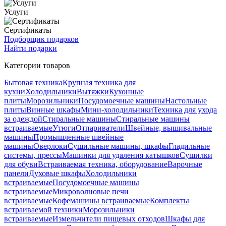
Услуги
Сертификаты
Подборщик подарков
Найти подарки
Категории товаров
Бытовая техника
Крупная техника для
кухни
Холодильники
Вытяжки
Кухонные
плиты
Морозильники
Посудомоечные машины
Настольные
плиты
Винные шкафы
Мини-холодильники
Техника для ухода
за одеждой
Стиральные машины
Стиральные машины
встраиваемые
Утюги
Отпариватели
Швейные, вышивальные
машины
Промышленные швейные
машины
Оверлоки
Сушильные машины, шкафы
Гладильные
системы, прессы
Машинки для удаления катышков
Сушилки
для обуви
Встраиваемая техника, оборудование
Варочные
панели
Духовые шкафы
Холодильники
встраиваемые
Посудомоечные машины
встраиваемые
Микроволновые печи
встраиваемые
Кофемашины встраиваемые
Комплекты
встраиваемой техники
Морозильники
встраиваемые
Измельчители пищевых отходов
Шкафы для