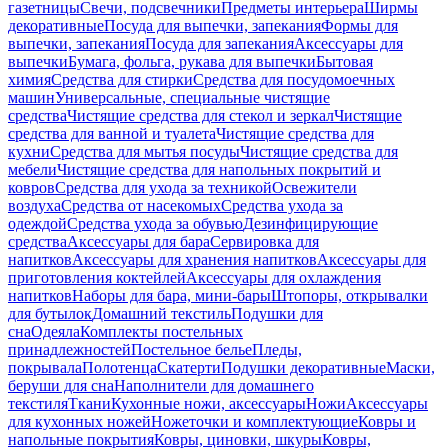
газетницы
Свечи, подсвечники
Предметы интерьера
Ширмы
декоративные
Посуда для выпечки, запекания
Формы для
выпечки, запекания
Посуда для запекания
Аксессуары для
выпечки
Бумага, фольга, рукава для выпечки
Бытовая
химия
Средства для стирки
Средства для посудомоечных
машин
Универсальные, специальные чистящие
средства
Чистящие средства для стекол и зеркал
Чистящие
средства для ванной и туалета
Чистящие средства для
кухни
Средства для мытья посуды
Чистящие средства для
мебели
Чистящие средства для напольных покрытий и
ковров
Средства для ухода за техникой
Освежители
воздуха
Средства от насекомых
Средства ухода за
одеждой
Средства ухода за обувью
Дезинфицирующие
средства
Аксессуары для бара
Сервировка для
напитков
Аксессуары для хранения напитков
Аксессуары для
приготовления коктейлей
Аксессуары для охлаждения
напитков
Наборы для бара, мини-бары
Штопоры, открывалки
для бутылок
Домашний текстиль
Подушки для
сна
Одеяла
Комплекты постельных
принадлежностей
Постельное белье
Пледы,
покрывала
Полотенца
Скатерти
Подушки декоративные
Маски,
беруши для сна
Наполнители для домашнего
текстиля
Ткани
Кухонные ножи, аксессуары
Ножи
Аксессуары
для кухонных ножей
Ножеточки и комплектующие
Ковры и
напольные покрытия
Ковры, циновки, шкуры
Ковры,