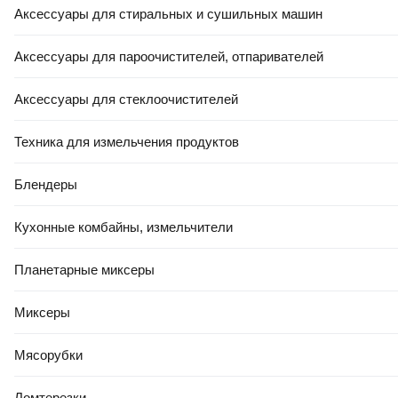
Аксессуары для стиральных и сушильных машин
Аксессуары для пароочистителей, отпаривателей
Аксессуары для стеклоочистителей
Техника для измельчения продуктов
440
,
00 Ҕ
263
,
00 Ҕ
Блендеры
Портативный пылесос Wortex
Портативный пылесос
CVC 1815 XLT SET / 2334162
Baseus A5 Car Vacuum
Кухонные комбайны, измельчители
Cleaner 16000pa /
C30459500111-00 (черный)
Планетарные миксеры
В корзину
В корзину
Миксеры
0.0
5.0
(
1
)
Мясорубки
Ломтерезки