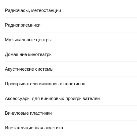
Радиочасы, метеостанции
4.8
(
235
)
4.8
(
20
)
Радиоприемники
Музыкальные центры
Домашние кинотеатры
Акустические системы
Портативный пылесос Kitfort
Портативный пылесос Kitfort
KT-537-1 (белый/черный)
КТ-5178
Проигрыватели виниловых пластинок
Нет в наличии
Нет в наличии
Аксессуары для виниловых проигрывателей
Уведомить
Уведомить
Виниловые пластинки
Инсталляционная акустика
5.0
(
1
)