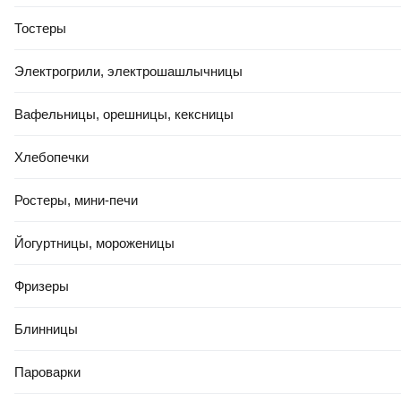
Тостеры
113
,
00 Ҕ
11
,
50 Ҕ
Электрогрили, электрошашлычницы
Портативный пылесос Kitfort
Портативный пылесос
КТ-5203
Megatools MT-ST-6659-2
Вафельницы, орешницы, кексницы
(62974)
Хлебопечки
В корзину
В корзину
Ростеры, мини-печи
5.0
(
2
)
4.9
(
7
)
Йогуртницы, мороженицы
Фризеры
Блинницы
Пароварки