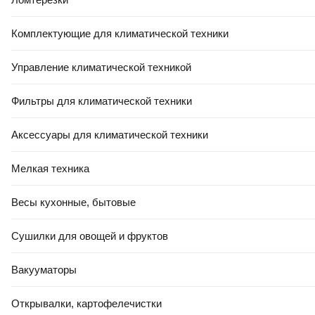
Комплектующие для климатической техники
Управление климатической техникой
39
,
00 Ҕ
47
,
00 Ҕ
Фильтры для климатической техники
Портативный пылесос Kitfort
Портативный пылесос Kitfort
КТ-5317
КТ-5313
Аксессуары для климатической техники
В корзину
В корзину
Мелкая техника
Весы кухонные, бытовые
0.0
0.0
Сушилки для овощей и фруктов
Вакууматоры
Открывалки, картофелечистки