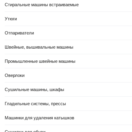
Портативный пылесос Airline
Портативный пылесос Navitel
Стиральные машины встраиваемые
Air / VCA-04
CL80
Утюги
В корзину
В корзину
Отпариватели
4.0
(
4
)
0.0
Швейные, вышивальные машины
Промышленные швейные машины
Оверлоки
Сушильные машины, шкафы
Гладильные системы, прессы
233
,
00 Ҕ
11
,
50 Ҕ
Портативный пылесос
Портативный пылесос ISMA
Машинки для удаления катышков
Endever SkyClean VC-295
ST-6659-2 (62973)
(мятный/черный)
Сушилки для обуви