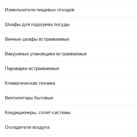
Измельчители пищевых отходов
0.0
5.0
(
8
)
Шкафы для подогрева посуды
Винные шкафы встраиваемые
Вакуумные упаковщики встраиваемые
Пароварки встраиваемые
-10%
Климатическая техника
103,23 Ҕ
144
,
00 Ҕ
93
,
00 Ҕ
Портативный пылесос Elitech
Портативный пылесос
Вентиляторы бытовые
ПРА 18СЛ (Е1302.001.00)
CoolFort CF-3060
В корзину
В корзину
Кондиционеры, сплит-системы
Охладители воздуха