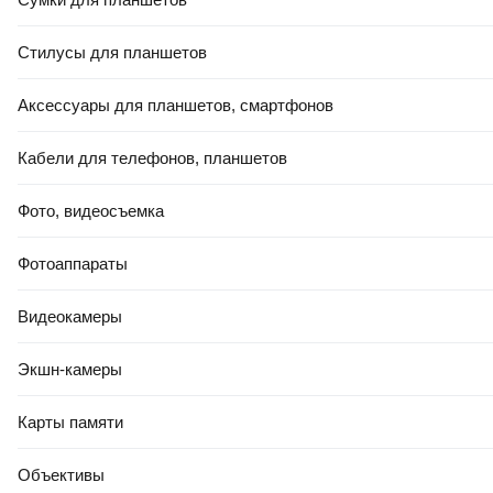
Нет в наличии
Нет в наличии
Стилусы для планшетов
Есть уценка
Аксессуары для планшетов, смартфонов
Уведомить
Уведомить
Кабели для телефонов, планшетов
3.8
(
4
)
5.0
(
1
)
Фото, видеосъемка
Фотоаппараты
Видеокамеры
Экшн-камеры
Портативный пылесос Airline
Портативный пылесос TOTAL
Карты памяти
VCA-05
TVLI201261
Нет в наличии
Нет в наличии
Объективы