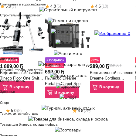
Сантехника и водоснабжение
5.0
(
7
)
4.8
(
6
)
4.6
(
18
)
Строительный инструмент
Ремонт и отделка
Строительство
Дом и сад
Авто и мото
ШОПЦЕНА
+ ПОДАРОК
-17%
359,00 Ҕ
1 889
,
00 Ҕ
299
,
00 Ҕ
ШОПЦЕНА
Игрушки, товары для детей
699
,
00 Ҕ
Вертикальный пылесос
Вертикальный пылесос
Tineco Floor One Switch
Пылесос Dreame
Dreame Cordless
Красота и стиль
S6 Stretch Plus /
Portable Carpet Spot
Vacuum Cleaner R10s
В корзину
В корзину
FW311700TR
Cleaner N20 Steam /
Lite/ VRV80A
Здоровье
В корзину
HNR27A
Спорт
5.0
(
8
)
4.8
(
22
)
Туризм, активный отдых
Товары для бизнеса, склада и офиса
Зоотовары