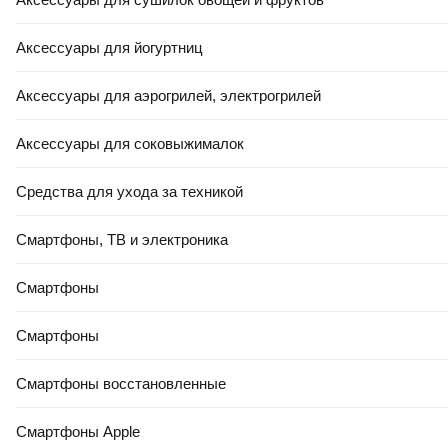
В корзину
В корзину
Аксессуары для йогуртниц
Аксессуары для аэрогрилей, электрогрилей
5.0
(
3
)
0.0
Аксессуары для соковыжималок
Средства для ухода за техникой
Смартфоны, ТВ и электроника
Смартфоны
182
,
00 Ҕ
204
,
00 Ҕ
Смартфоны
Портативный пылесос
Портативный пылесос Einhell
Агрессор AGR-170T
TE-VC 18 Li-Solo (2347120)
Смартфоны восстановленные
В корзину
В корзину
Смартфоны Apple