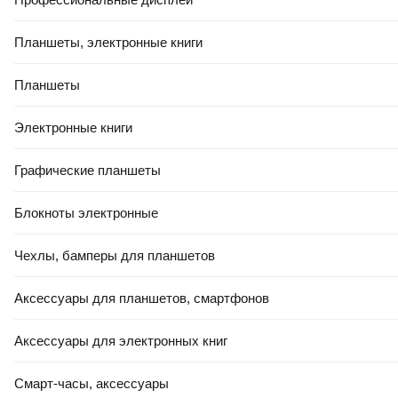
Планшеты, электронные книги
Планшеты
272
,
00 Ҕ
401
,
00 Ҕ
Портативный пылесос Elitech
Портативный пылесос TOTAL
Электронные книги
ПРА 18СЛ (Е1302.001.02)
TVLI201261+пылесос порт.
TVLI1106+фонарь TWLI2038
Графические планшеты
/ TOSLI20668
В корзину
В корзину
Блокноты электронные
Чехлы, бамперы для планшетов
5.0
(
1
)
1.0
(
1
)
Аксессуары для планшетов, смартфонов
Аксессуары для электронных книг
Смарт-часы, аксессуары