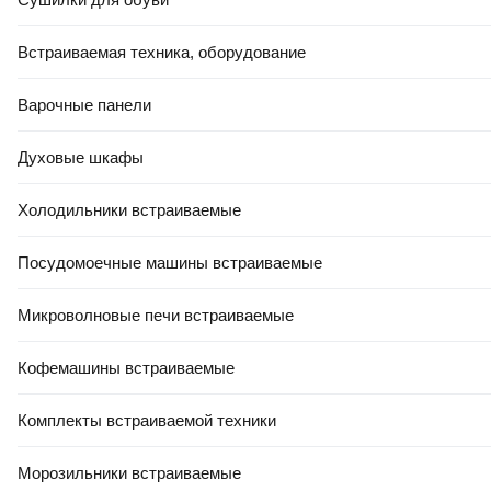
Есть уценка
Встраиваемая техника, оборудование
В корзину
В корзину
Варочные панели
4.2
(
6
)
5.0
(
1
)
Духовые шкафы
Холодильники встраиваемые
Посудомоечные машины встраиваемые
Микроволновые печи встраиваемые
349
,
00 Ҕ
305
,
00 Ҕ
Кофемашины встраиваемые
Портативный пылесос
Портативный пылесос Bosch
Karcher CVH 3 Plus (1.198-
BHN16L (коричневый/
Комплекты встраиваемой техники
350.0)
черный)
Морозильники встраиваемые
В корзину
В корзину