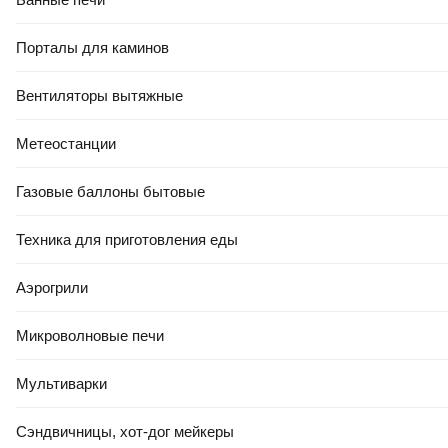
Порталы для каминов
Вентиляторы вытяжные
Метеостанции
327
,
20 Ҕ
11
,
51 Ҕ
Портативный пылесос Wortex
Портативный пылесос
CVC 1860 ALL1 / 1325404
Sigmatool ST-6659-2 (62975)
Газовые баллоны бытовые
В корзину
В корзину
Техника для приготовления еды
Аэрогрили
4.6
(
14
)
0.0
Микроволновые печи
Мультиварки
Сэндвичницы, хот-дог мейкеры