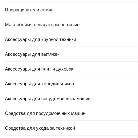
Проращиватели семян
330
,
00 Ҕ
343
,
00 Ҕ
Маслобойки, сепараторы бытовые
Портативный пылесос Wortex
Портативный пылесос Bosch
CVC 1825 ALL1 XLT Solo /
BHN20L
Аксессуары для крупной техники
2334082
В корзину
В корзину
Аксессуары для вытяжек
Аксессуары для плит и духовок
0.0
0.0
Аксессуары для холодильников
Аксессуары для посудомоечных машин
Средства для посудомоечных машин
Средства для ухода за техникой