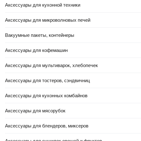
490
,
00 Ҕ
60
,
50 Ҕ
Аксессуары для кухонной техники
Портативный пылесос Wortex
Портативный пылесос Ritmix
CVC 1825 ALL1 XLT SET /
CVC-011
Аксессуары для микроволновых печей
2334083
Вакуумные пакеты, контейнеры
В корзину
В корзину
Аксессуары для кофемашин
0.0
0.0
Аксессуары для мультиварок, хлебопечек
Аксессуары для тостеров, сэндвичниц
Аксессуары для кухонных комбайнов
Аксессуары для мясорубок
+ ПОДАРОК
Аксессуары для блендеров, миксеров
142
,
00 Ҕ
178
,
00 Ҕ
Портативный пылесос
Портативный пылесос Vitek
Агрессор AGR-160 Steel
VT-1811
Аксессуары для сушилок овощей и фруктов