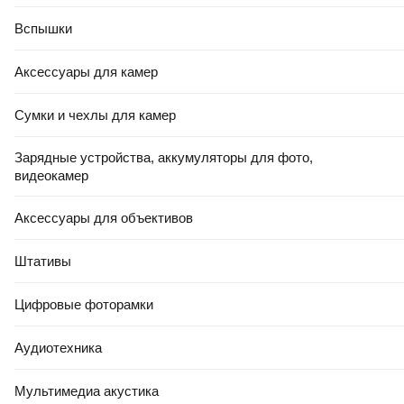
Уведомить
Уведомить
Вспышки
Аксессуары для камер
0.0
0.0
Сумки и чехлы для камер
Зарядные устройства, аккумуляторы для фото,
видеокамер
Аксессуары для объективов
Штативы
Портативный пылесос Kitfort
Портативный пылесос Berkut
КТ-5540
(Беркут) SVC-800
Цифровые фоторамки
Нет в наличии
Нет в наличии
Аудиотехника
Уведомить
Уведомить
Мультимедиа акустика