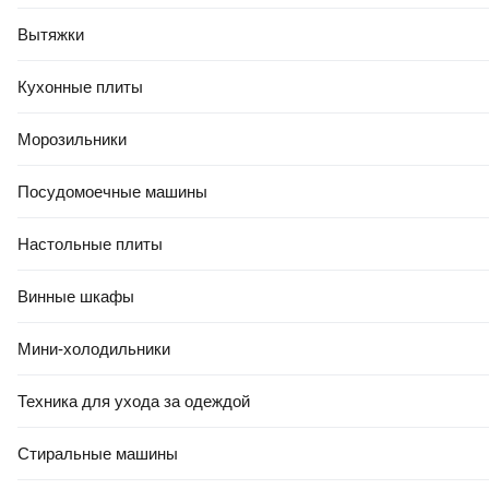
Вытяжки
178
,
90 Ҕ
169
,
00 Ҕ
Портативный пылесос Wortex
Портативный пылесос Xiaomi
Кухонные плиты
CVC 1860 ALL1 SOLO /
Mi Vacuum Cleaner Mini
0325363
BHR5156EU / SSXCQ01XY
Морозильники
В корзину
В корзину
Посудомоечные машины
Настольные плиты
4.9
(
12
)
5.0
(
2
)
Винные шкафы
Мини-холодильники
Техника для ухода за одеждой
Стиральные машины
62
,
00 Ҕ
128
,
00 Ҕ