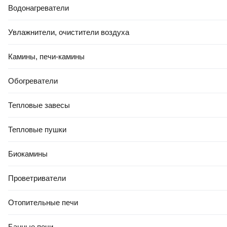
5.0
(
10
)
5.0
(
3
)
Водонагреватели
Увлажнители, очистители воздуха
Камины, печи-камины
Обогреватели
+ ПОДАРОК
94
,
50 Ҕ
57
,
50 Ҕ
Тепловые завесы
Портативный пылесос
Портативный пылесос Vitek
Endever Skyclean VC-291
VT-1850
Тепловые пушки
(серый)
Биокамины
В корзину
В корзину
Проветриватели
5.0
(
4
)
0.0
Отопительные печи
Банные печи