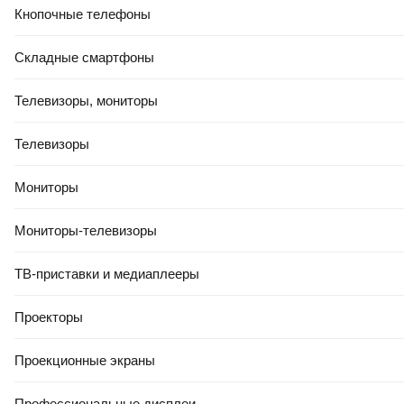
Кнопочные телефоны
Складные смартфоны
Телевизоры, мониторы
Телевизоры
238
,
00 Ҕ
238
,
00 Ҕ
Портативный пылесос
Портативный пылесос Worx
Мониторы
Baseus A3lite Car Vacuum
WX030.9 (без АКБ и ЗУ)
Cleaner / VCAQ050001
Мониторы-телевизоры
(черный)
В корзину
В корзину
ТВ-приставки и медиаплееры
Проекторы
0.0
0.0
Проекционные экраны
Профессиональные дисплеи