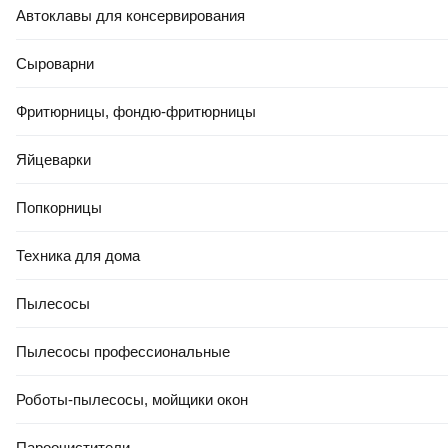
218
,
00 Ҕ
115
,
00 Ҕ
Автоклавы для консервирования
Портативный пылесос Kitfort
Портативный пылесос
КТ-5538
Greenworks G24HV 24V /
Сыроварни
4700007 (без АКБ и ЗУ)
Фритюрницы, фондю-фритюрницы
В корзину
В корзину
Яйцеварки
5.0
(
2
)
4.2
(
38
)
Попкорницы
Техника для дома
Пылесосы
Пылесосы профессиональные
Роботы-пылесосы, мойщики окон
279
,
00 Ҕ
127
,
00 Ҕ
Портативный пылесос Wortex
Портативный пылесос Airline
Пароочистители