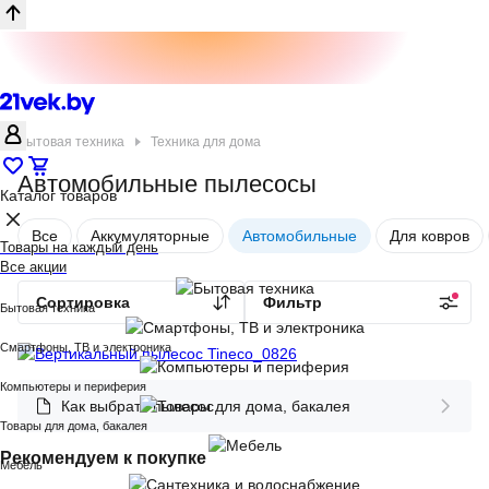
Бытовая техника
Техника для дома
Автомобильные пылесосы
Каталог товаров
Все
Аккумуляторные
Автомобильные
Для ковров
Товары на каждый день
Все акции
Сортировка
Фильтр
Бытовая техника
Смартфоны, ТВ и электроника
Компьютеры и периферия
Как выбрать пылесос
Товары для дома, бакалея
Рекомендуем к покупке
Мебель