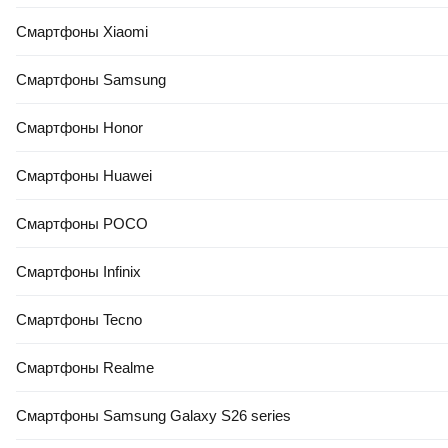
Смартфоны Xiaomi
0.0
5.0
(
1
)
Смартфоны Samsung
Смартфоны Honor
Смартфоны Huawei
Смартфоны POCO
208
,
00 Ҕ
234
,
00 Ҕ
Смартфоны Infinix
Портативный пылесос
Портативный пылесос
Heyner 238100
Gorenje MVC72FW
Смартфоны Tecno
В корзину
В корзину
Смартфоны Realme
Смартфоны Samsung Galaxy S26 series
0.0
0.0