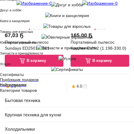
Досуг и хобби
Книги и канцелярия
Товары для взрослых
67
,
03 Ҕ
165
,
00 Ҕ
Портативный пылесос
Портативный пылесос
Ювелирные украшения
Sundays ED250122001
Karcher CVH 2 (1.198-330.0)
Запчасти и принадлежности
В корзину
В корзину
Услуги
Сертификаты
Подборщик подарков
Найти подарки
5.0
(
6
)
4.0
(
7
)
Категории товаров
Бытовая техника
Крупная техника для кухни
Холодильники