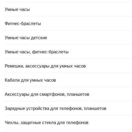
Умные часы
413
,
00 Ҕ
568
,
00 Ҕ
Фитнес-браслеты
Портативный пылесос Worx
Портативный пылесос
WX031.9 (без АКБ и ЗУ)
Milwaukee M12 HV-0 /
4933448390
Умные часы детские
В корзину
В корзину
Умные часы, фитнес-браслеты
Ремешки, аксессуары для умных часов
0.0
5.0
(
1
)
Кабели для умных часов
Аксессуары для смартфонов, планшетов
Зарядные устройства для телефонов, планшетов
Чехлы, защитные стекла для телефонов