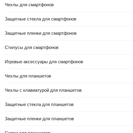
Портативный пылесос Kitfort
891
,
00 Ҕ
Чехлы для смартфонов
КТ-5195
Портативный пылесос
Milwaukee M18 VC2 /
Нет в наличии
Защитные стекла для смартфонов
4933464029
Есть уценка
Защитные пленки для смартфонов
В корзину
Уведомить
Стилусы для смартфонов
Игровые аксессуары для смартфонов
3.1
(
7
)
5.0
(
3
)
Чехлы для планшетов
Чехлы с клавиатурой для планшетов
Защитные стекла для планшетов
Защитные пленки для планшетов
Портативный пылесос
Портативный пылесос Kitfort
Daewoo Power DAVC 150
КТ-5316
Сумки для планшетов