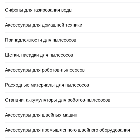
Сифоны для газирования воды
5.0
(
1
)
0.0
Аксессуары для домашней техники
Принадлежности для пылесосов
Щетки, насадки для пылесосов
Аксессуары для роботов-пылесосов
Расходные материалы для пылесосов
203
,
00 Ҕ
146
,
00 Ҕ
Портативный пылесос Kitfort
Портативный пылесос
КТ-5294
Baseus A2Pro / VCAQ040001
Станции, аккумуляторы для роботов-пылесосов
В корзину
В корзину
Аксессуары для швейных машин
Аксессуары для промышленного швейного оборудования
0.0
5.0
(
1
)