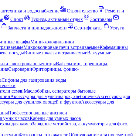
антехника и водоснабжение
Строительство
Ремонт и
ье
Спорт
Туризм, активный отдых
Зоотовары
я
Запчасти и принадлежности
Сертификаты
Услуги
Винные шкафы
Мини-холодильники
траиваемые
Микроволновые печи встраиваемые
Кофемашины
ева посуды
Винные шкафы встраиваемые
Вакуумные
рили, электрошашлычницы
Вафельницы, орешницы,
ания
Сыроварни
Фритюрницы, фондю-
а
Сифоны для газирования воды
терезки
тели семян
Маслобойки, сепараторы бытовые
машин
Аксессуары для мультиварок, хлебопечек
Аксессуары для
ссуары для сушилок овощей и фруктов
Аксессуары для
раны
Профессиональные дисплеи
я умных часов
Кабели для умных часов
ехлы для камер
Зарядные устройства, аккумуляторы для фото,
тостудии
Фотозонты, отражатели
Оборудование для предметной