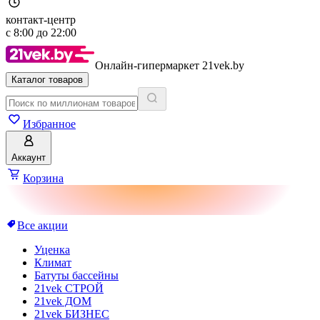
контакт-центр
с
8:00
до
22:00
Онлайн-гипермаркет 21vek.by
Каталог товаров
Избранное
Аккаунт
Корзина
Все акции
Уценка
Климат
Батуты бассейны
21vek СТРОЙ
21vek ДОМ
21vek БИЗНЕС