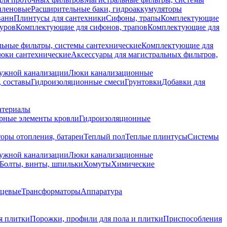
иленовые
Расширительные баки, гидроаккумуляторы
ванн
Плинтусы для сантехники
Сифоны, трапы
Комплектующие
уров
Комплектующие для сифонов, трапов
Комплектующие для
ьные фильтры, системы сантехнические
Комплектующие для
юки сантехнические
Аксессуары для магистральных фильтров,
ружной канализации
Люки канализационные
 составы
Гидроизоляционные смеси
Грунтовки
Добавки для
атериалы
рные элементы кровли
Гидроизоляционные
оры отопления, батареи
Теплый пол
Теплые плинтусы
Системы
ружной канализации
Люки канализационные
Болты, винты, шпильки
Хомуты
Химические
нцевые
Трансформаторы
Аппаратура
я плитки
Порожки, профили для пола и плитки
Приспособления