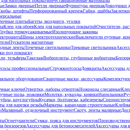
 для напольных покрытий
Реставрационные материалы
ые
Замки дверные
Петли дверные
Фурнитура дверная
Доводчики 
Скобы, штифты
Перфорированный крепеж
Гайки, шайбы
Заклепки
ерсальные
лочные плиты
Багеты, молдинги, уголки
на
Клеи для обоев
Клеи для напольных покрытий
Очистители, рас
Трубки термоусаживаемые
Изолирующие зажимы
лектрощита
Шины электротехнические
Выключатели путевые, ко
атели
Пускатели магнитные
одные ленты
Точечные светильники
Трековые светильники
Аксесс
и под покраску
ли, тельферы
Такелаж
Виброплиты, глубинные вибраторы
Бензор
сосы профессиональные
Стружкоотсосы
Домкраты
Аксессуары д
аяльное оборудование
Сварочные маски, аксессуары
Комплектующ
ечные ключи
Отвертки, наборы отверток
Ножницы слесарные
Кле
учные пилы, ножовки
Молотки, кувалды, киянки
Напильники
Ру
убцы, круглогубцы
Кусачки, болторезы, кабелерезы
Специнструм
ы для нарезки резьбы
Маркеры, карандаши строительные
Клейма
и
Малярный, отделочный инструмент
Скотч, ленты малярные
Дисп
иты
Огнетушители
Сумки, пояса для инструментов
Производствен
я бензорезов
Аксессуары для бетоносмесителей
Аксессуары для 