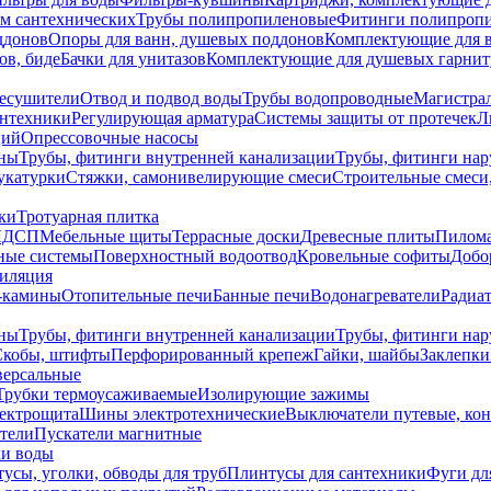
ем сантехнических
Трубы полипропиленовые
Фитинги полипроп
ддонов
Опоры для ванн, душевых поддонов
Комплектующие для 
ов, биде
Бачки для унитазов
Комплектующие для душевых гарнит
есушители
Отвод и подвод воды
Трубы водопроводные
Магистрал
антехники
Регулирующая арматура
Системы защиты от протечек
Л
ций
Опрессовочные насосы
ны
Трубы, фитинги внутренней канализации
Трубы, фитинги на
катурки
Стяжки, самонивелирующие смеси
Строительные смеси,
ки
Тротуарная плитка
ЛДСП
Мебельные щиты
Террасные доски
Древесные плиты
Пилом
ные системы
Поверхностный водоотвод
Кровельные софиты
Добо
тиляция
-камины
Отопительные печи
Банные печи
Водонагреватели
Радиат
ны
Трубы, фитинги внутренней канализации
Трубы, фитинги на
Скобы, штифты
Перфорированный крепеж
Гайки, шайбы
Заклепки
ерсальные
Трубки термоусаживаемые
Изолирующие зажимы
лектрощита
Шины электротехнические
Выключатели путевые, ко
атели
Пускатели магнитные
ки воды
усы, уголки, обводы для труб
Плинтусы для сантехники
Фуги дл