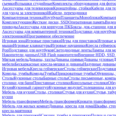
съемки
Вспышки студийные
Комплекты оборудования для фото
Аксессуары для телевизоров
Кронштейны, стойки
Кабели для т
для ухода за электроникой
Кабели, переходники
Компьютерная техника
Ноутбуки
Планшеты
Моноблоки
Компью
Комплектующие
Жесткие диски, SSD
Оперативная память
Видео
приводы
Аксессуары для корпусов ПК
Боксы, док-станции для 
Аксессуары для компьютерной техники
Подставки для ноутбук
электроникой
Программное обеспечение
Игровая зона
Игровые приставки
Игры для приставок
Игровые 
мыши
Игровые клавиатуры
Игровые наушники
Кресла геймерск
Pop
Подставки для ноутбуков
Светодиодные ленты
Лампы для м
Накопители данных
USB Flash накопители
Внешние HDD, SSD 
Мягкая мебель
Диваны, тахты
Диваны прямые
Диваны угловые
Д
мебели
Бескаркасные кресла-мешки и диваны
Надувные диваны
Игровая мебель
Кресла геймерские
Столы геймерские
Подставки
Комоды, тумбы
Комоды
Тумбы
Прикроватные тумбы
Обувницы, 
Столы
Кухонные столы
Барные столы
Столы письменные, комп
столики для бани
Приставные столики
Консольные столики
Обе
Кухня
Кухонный гарнитур
Кухонные модули
Столешницы для к
Мебель для кухни
Столы, столики
Стулья для кухни
Стулья, таб
кухни
Мебель-трансформер
Мебель-трансформер
Кровати-трансформе
Мебель для жилых комнат
Диваны, кресла для дома
Шкафы, стен
кресла-маятники
Мебель для прихожей
Секции, тумбы в прихожую
Полки и сист