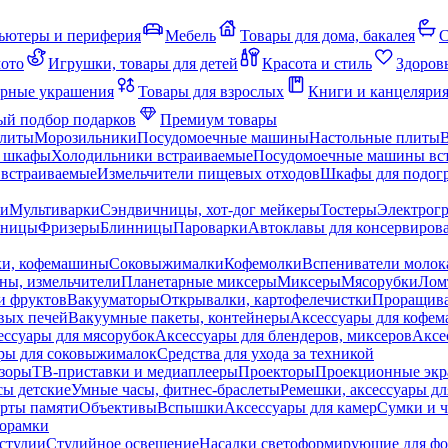
ьютеры и периферия
Мебель
Товары для дома, бакалея
С
мото
Игрушки, товары для детей
Красота и стиль
Здоров
рные украшения
Товары для взрослых
Книги и канцеляри
й подбор подарков
Премиум товары
плиты
Морозильники
Посудомоечные машины
Настольные плиты
 шкафы
Холодильники встраиваемые
Посудомоечные машины вс
встраиваемые
Измельчители пищевых отходов
Шкафы для подогр
чи
Мультиварки
Сэндвичницы, хот-дог мейкеры
Тостеры
Электрог
еницы
Фризеры
Блинницы
Пароварки
Автоклавы для консервиров
ки, кофемашины
Соковыжималки
Кофемолки
Вспениватели молок
ны, измельчители
Планетарные миксеры
Миксеры
Мясорубки
Лом
и фруктов
Вакууматоры
Открывалки, картофелечистки
Проращива
вых печей
Вакуумные пакеты, контейнеры
Аксессуары для кофе
ессуары для мясорубок
Аксессуары для блендеров, миксеров
Аксе
ры для соковыжималок
Средства для ухода за техникой
зоры
ТВ-приставки и медиаплееры
Проекторы
Проекционные эк
сы детские
Умные часы, фитнес-браслеты
Ремешки, аксессуары дл
рты памяти
Объективы
Вспышки
Аксессуары для камер
Сумки и ч
орамки
студии
Студийное освещение
Насадки светоформирующие для фо