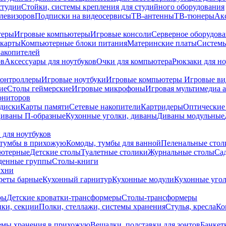
студии
Стойки, системы крепления для студийного оборудования
елевизоров
Подписки на видеосервисы
ТВ-антенны
ТВ-тюнеры
Ак
теры
Игровые компьютеры
Игровые консоли
Серверное оборудов
карты
Компьютерные блоки питания
Материнские платы
Системы
накопителей
ов
Аксессуары для ноутбуков
Очки для компьютера
Рюкзаки для но
контроллеры
Игровые ноутбуки
Игровые компьютеры
Игровые ви
ие
Столы геймерские
Игровые микрофоны
Игровая мультимедиа 
ониторов
диски
Карты памяти
Сетевые накопители
Картридеры
Оптические
иваны П-образные
Кухонные уголки, диваны
Диваны модульные
 для ноутбуков
тумбы в прихожую
Комоды, тумбы для ванной
Пеленальные стол
ьютерные
Детские столы
Туалетные столики
Журнальные столы
Са
денные группы
Столы-книги
ухни
уреты барные
Кухонный гарнитур
Кухонные модули
Кухонные угол
ры
Детские кроватки-трансформеры
Столы-трансформеры
ки, секции
Полки, стеллажи, системы хранения
Стулья, кресла
Ко
емы хранения в прихожую
Вешалки, подставки для зонтов
Банкет