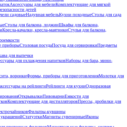
ваток
Аксессуары для мебели
Комплектующие для мягкой
безопасности детей
чели садовые
Надувная мебель
Кухни походные
Столы для сада
вые
Столы для балкона, лоджии
Шкафы для балкона,
ии
Кресла-качалки, кресла-маятники
Стулья для балкона,
роемкости
е приборы
Столовая посуда
Посуда для сервировки
Предметы
укава для выпечки
ссуары для охлаждения напитков
Наборы для бара, мини-
сита, воронки
Формы, приборы для приготовления
Молотки для
аксессуары на рейлинги
Рейлинги для кухни
Одноразовая
вирования
Открывалки
Пивоварни
Емкости для
тков
Комплектующие для дистилляторов
Прессы, дробилки для
лектрочайников
Фильтры-кувшины
я украшений
Статуэтки
Магниты сувенирные
Иконы
ля проточных фильтров
Магистральные фильтры, системы