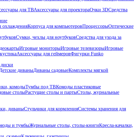
сессуары для ТВ
Аксессуары для проектора
Очки 3D
Средства
ание
 охлаждения
Корпуса для компьютеров
Процессоры
Оптические
утбуков
Сумки, чехлы для ноутбуков
Средства для ухода за
деокарты
Игровые мониторы
Игровые телевизоры
Игровые
акустика
Аксессуары для геймеров
Фигурки Funko
 диски
Детские диваны
Диваны садовые
Комплекты мягкой
ики, комоды
Тумбы под ТВ
Комоды пластиковые
довые столы
Растущие столы и парты
Столы, журнальные
ки, диваны
Стульчики для кормления
Системы хранения для
моды и тумбы
Журнальные столы, столы-книги
Кресла-качалки,
ки, скамьи
Ключницы, газетницы