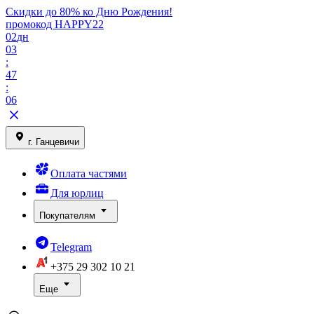
Скидки до 80% ко Дню Рождения!
промокод HAPPY22
02
дн
03
:
47
:
06
г. Ганцевичи
Оплата частями
Для юрлиц
Покупателям
Telegram
+375 29
302 10 21
Еще