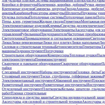
для укладки плитки
Системы выравнивания плитки
Аксессуары
Коробки и фурнитура
Наличники, коробки, доборы
Ручки дверн
Крепежные изделия
Саморезы, шурупы
Гвозди
Анкеры, дюбели
анкеры
Карабины
Фиксаторы арматуры
Шплинты
Пружины унив
Отделка потолка
Потолочные системы
Потолочные панели
Пото
Пены, клеи, герметики
Жидкие гвозди
Герметики
Монтажная пе
Электромонтажные изделия
Клеммы
Средства диэлектрические
Электрощитовое оборудование
Электрощиты
Аксессуары для э
управления
Рубильники
Предохранители
Частотные преобразов
Светотехника
Промышленное и сигнальное освещение
Светоди
Люки
Люки ревизионные
Люки под плитку
Люки напольные
Люк
Силовая и строительная техника
Бетоносмесители
Генераторы
Та
машины
Гидроинструмент
Погрузчики
Строительное оборудование
Компрессоры
Тепловые пушки
Пыле
электроинструмента
Пневмоинструмент
Сварочное и паяльное оборудование
Сварочное оборудование
П
пайки
Слесарный инструмент
Наборы инструментов
Головки, биты
Га
Столярный инструмент
Тиски, струбцины, гейферные зажимы
Р
Электромонтажный инструмент
Обжимной инструмент
Плоског
Разметочный инструмент
Разметочные инструменты
Инструмент
Отделочный инструмент
Плиткорезы
Кельмы, шпатели, гладилк
работ
Пленки строительные
Спецодежда и средства защиты
Средства индивидуальной защ
Аксессуары для силовой и строительной техники
Аксессуары дл