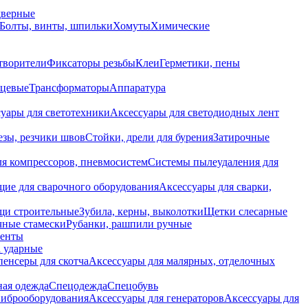
дверные
Болты, винты, шпильки
Хомуты
Химические
творители
Фиксаторы резьбы
Клеи
Герметики, пены
нцевые
Трансформаторы
Аппаратура
уары для светотехники
Аксессуары для светодиодных лент
езы, резчики швов
Стойки, дрели для бурения
Затирочные
ля компрессоров, пневмосистем
Системы пылеудаления для
ие для сварочного оборудования
Аксессуары для сварки,
щи строительные
Зубила, керны, выколотки
Щетки слесарные
чные стамески
Рубанки, рашпили ручные
енты
 ударные
енсеры для скотча
Аксессуары для малярных, отделочных
ная одежда
Спецодежда
Спецобувь
виброоборудования
Аксессуары для генераторов
Аксессуары для