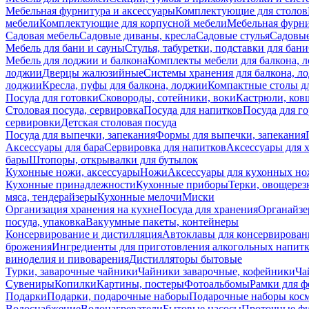
Мебельная фурнитура и аксессуары
Комплектующие для столов
мебели
Комплектующие для корпусной мебели
Мебельная фурн
Садовая мебель
Садовые диваны, кресла
Садовые стулья
Садовые
Мебель для бани и сауны
Стулья, табуретки, подставки для бани
Мебель для лоджии и балкона
Комплекты мебели для балкона, 
лоджии
Дверцы жалюзийные
Системы хранения для балкона, л
лоджии
Кресла, пуфы для балкона, лоджии
Компактные столы дл
Посуда для готовки
Сковороды, сотейники, воки
Кастрюли, ков
Столовая посуда, сервировка
Посуда для напитков
Посуда для г
сервировки
Детская столовая посуда
Посуда для выпечки, запекания
Формы для выпечки, запекания
Аксессуары для бара
Сервировка для напитков
Аксессуары для 
бары
Штопоры, открывалки для бутылок
Кухонные ножи, аксессуары
Ножи
Аксессуары для кухонных н
Кухонные принадлежности
Кухонные приборы
Терки, овощерез
мяса, тендерайзеры
Кухонные мелочи
Миски
Организация хранения на кухне
Посуда для хранения
Органайзе
посуда, упаковка
Вакуумные пакеты, контейнеры
Консервирование и дистилляция
Автоклавы для консервирован
брожения
Ингредиенты для приготовления алкогольных напит
виноделия и пивоварения
Дистилляторы бытовые
Турки, заварочные чайники
Чайники заварочные, кофейники
Ча
Сувениры
Копилки
Картины, постеры
Фотоальбомы
Рамки для ф
Подарки
Подарки, подарочные наборы
Подарочные наборы косм
Водоснабжение
Водонагреватели
Бытовые насосы
Проточные фи