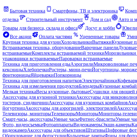
Бытовая техника
Смартфоны, ТВ и электроника
Комп
отделка
Строительный инструмент
Дом и сад
Авто и 
Товары для бизнеса, склада и офиса
Досуг и хобби
Ювели
Все акции
Оплата частями
Уцененные товары
Умны
Крупная техника для кухни
Холодильники
Вытяжки
Кухонные 
Встраиваемая техника, оборудование
Варочные панели
Духовые
встраиваемые
Комплекты встраиваемой техники
Морозильники 
упаковщики встраиваемые
Пароварки встраиваемые
Техника для приготовления еды
Аэрогрили
Микроволновые пе
кексницы
Хлебопечки
Ростеры, мини-печи
Йогуртницы, морож
фритюрницы
Яйцеварки
Попкорницы
Техника для приготовления напитков
Электрочайники
Кофевар
Техника для измельчения продуктов
Блендеры
Кухонные комбай
Мелкая техника
Весы кухонные, бытовые
Сушилки для овощей 
Аксессуары для кухонной техники
Аксессуары для микроволно
тостеров, сэндвичниц
Аксессуары для кухонных комбайнов
Акс
йогуртниц
Аксессуары для аэрогрилей, электрогрилей
Аксессуа
Телевизоры, мониторы
Телевизоры
Мониторы
Мониторы-телеви
Смарт-часы, аксессуары
Умные часы
Фитнес-браслеты
Умные ча
Фото, видеосъемка
Фотоаппараты
Видеокамеры
Экшн-камеры
Ка
видеокамер
Аксессуары для объективов
Штативы
Цифровые фот
Оборудование для фотостудии
Кольцевые лампы
Фоны для фото