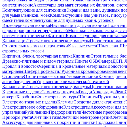
сантехнические
Аксессуары для магистральных фильтров, сист
Комплектующие для сантехники
Экраны для ванн, душевых по
для умывальников, моек
Комплектующие для унитазов, писсуар
смесителей
Комплектующие для душевых кабин, уголков
Инженерная сантехника
Инсталляции для сантехники
Полотенц
радиаторов, полотенцесушителей
Монтажные комплекты для с
систем сантехнических
Фитинги
Комплектующие для инсталля
Канализация
Тросы сантехнические, вантузы
Прочистные маши
Строительные смеси и грунтовки
Клеевые смеси
Шпатлевки
Шту
строительных смесей
Кирпичи, блоки, тротуарная плитка
Кирпичи
Строительные бло
Древесно-плитные и пиломатериалы
Плиты OSB
Фанера
ДСП, 
Кровля и водосток
Черепица и кровельные материалы
Водосточ
материалы
Шифер
Профнастил
Рулонная кровля
Кровельная вен
Отопление
Отопительные котлы
Газовые колонки
Камины, печи
антиобледенения
Управление климатической техникой
Канализация
Тросы сантехнические, вантузы
Прочистные маши
Крепежные изделия
Саморезы, шурупы
Гвозди
Анкеры, дюбели
анкеры
Карабины
Фиксаторы арматуры
Шплинты
Пружины унив
Электромонтажные изделия
Клеммы
Средства диэлектрические
Электрощитовое оборудование
Электрощиты
Аксессуары для э
управления
Рубильники
Предохранители
Частотные преобразов
Приборы учета
Счетчики газа
Счетчики электроэнергии
Счетчи
Аксессуары для напольных покрытий и плитки
Подложка
Плинт