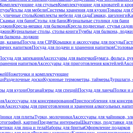
Комплектующие для стульев
Комплектующие для кроватей и кро
итура
Чехлы для мебели
Системы хранения для кухни
Товары для 
, уличные столы
Комплекты мебели для сада
Гамаки, шезлонги
Ка
Скамьи для бани
Столы для бани
Журнальные столики для бани
лоджии
Кресла-мешки для балкона
Кресла подвесные, стулья садо
оджии
Журнальные столы, столы-книги
Тумбы для балкона, лодж
я балкона, лоджии
ши, казаны
Посуда для СВЧ
Крышки и аксессуары для посуды
Гаст
орячих напитков
Посуда для подачи и хранения напитков
Столовы
Посуда для запекания
Аксессуары для выпечки
Бумага, фольга, р
хранения напитков
Аксессуары для приготовления коктейлей
Аксе
ожей
Ножеточки и комплектующие
ки
Разделочные доски
Кухонные термометры, таймеры
Дуршлаги, 
ры для кухни
Органайзеры для специй
Посуда для ланча
Полки и 
ия
Аксессуары для консервирования
Приспособления для консер
ков
Аксессуары для приготовления и хранения алкогольных напи
йники для плиты
Турки, молочники
Аксессуары для чайников, э
отографий, картин
Предметы интерьера
Шкатулки, подставки дл
етики для лица и тела
Наборы для бритья
Оформление подарков
льтры для воды
Фильтры-кувшины
Картриджи, комплектующие д