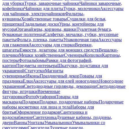
для уборки
Турки, заварочные чайники
Чайники заварочные,
кофейники
Чайники для плиты
Турки, молочники
Аксессуары
для чайников, электрочайников
Фильтры-
кувшины
Хозяйственные товары
Сушилки для белья,
прищепки
Гладильные доски
Урны, контейнеры для
мусора
Органайзеры, корзины, ящики
Туалетная бумага,
бумажные полотенца
Салфетки, мочалки, губки, мусорные
пакеты
Фольга, пленка, пакеты
Упаковочная тара
Аксессуары
для глажения
Аксессуары для стирки
Веревки,
шпагаты
Емкости, дозаторы для моющих средств
Вешалки-
плечики
Мешки хозяйственные
Сувениры
Копилки
Картины,
постеры
Фотоальбомы
Рамки для фотографий,
картин
Предметы интерьера
Шкатулки, подставки для
украшений
Статуэтки
Магниты
сувенирные
Иконы
Праздничный декор
Товары для
праздника
Елки
Аксессуары для елей новогодних
Новогодние
украшения
Светодиодные гирлянды, декорации
Светодиодные
фигуры, игрушки
Временные
татуировки
Фотобутафория
Товары для
маскарада
Подарки
Подарки, подарочные наборы
Подарочные
наборы косметики для лица и тела
Наборы для
бритья
Оформление подарков
Сантехника и
водоснабжение
Сантехника
Душевые кабины, поддоны,
двери
Ванны
Унитазы
Умывальники
Умывальники со
смесителями
Смесители
Душевые панели,