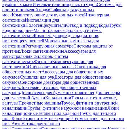
кухонных моек
Измельчители пищевых отходов
Системы для
очистки питьевой воды
Сифоны для кухонных
моек
Комплектующие для кухонных моек
Инженерная
сантехника
Инсталляции для
сантехники
Полотенцесушители
Отвод и подвод воды
Трубы
водопроводные
Магистральные фильтры, системы
сантехнические
Комплектующие для радиаторов,
полотенцесушителей
Монтажные комплекты для
сантехники
Регулирующая арматура
Системы защиты от
протечек
Люки сантехнические
Аксессуары для
магистральных фильтров, систем
сантехнических
Фитинги
Комплектующие для
инсталляций
Опрессовочные насосы
Сантехника для
общественных мест
Аксессуары для общественных
санузлов
Сушилки для рук
Дозаторы для общественных
санузлов
Сенсорные дозаторы для общественных
санузлов
Локтевые дозаторы для общественных
санузлов
Диспенсеры для бумажных полотенец
Диспенсеры
для туалетной бумаги
Канализация
Тросы сантехнические,
вантузы
Прочистные машины
Трубы, фитинги внутренней
канализации
Трубы, фитинги наружной канализации
Люки
канализационные
Теплый пол водяной
Трубы для теплого
пола
Коллекторы и комплектующие
Термостатика для теплого
пола
Автоматика для теплого
пола
Строительство
Строительные смеси и грунтовки
Клеевые