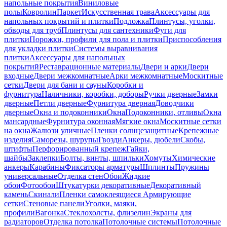
напольные покрытия
Виниловые
полы
Ковролин
Паркет
Искусственная трава
Аксессуары для
напольных покрытий и плитки
Подложка
Плинтусы, уголки,
обводы для труб
Плинтусы для сантехники
Фуги для
плитки
Порожки, профили для пола и плитки
Приспособления
для укладки плитки
Системы выравнивания
плитки
Аксессуары для напольных
покрытий
Реставрационные материалы
Двери и арки
Двери
входные
Двери межкомнатные
Арки межкомнатные
Москитные
сетки
Двери для бани и сауны
Коробки и
фурнитура
Наличники, коробки, доборы
Ручки дверные
Замки
дверные
Петли дверные
Фурнитура дверная
Доводчики
дверные
Окна и подоконники
Окна
Подоконники, отливы
Окна
мансардные
Фурнитура оконная
Мягкие окна
Москитные сетки
на окна
Жалюзи уличные
Пленки солнцезащитные
Крепежные
изделия
Саморезы, шурупы
Гвозди
Анкеры, дюбели
Скобы,
штифты
Перфорированный крепеж
Гайки,
шайбы
Заклепки
Болты, винты, шпильки
Хомуты
Химические
анкеры
Карабины
Фиксаторы арматуры
Шплинты
Пружины
универсальные
Отделка стен
Обои
Жидкие
обои
Фотообои
Штукатурки декоративные
Декоративный
камень
Скинали
Пленки самоклеящиеся
Армирующие
сетки
Стеновые панели
Уголки, маяки,
профили
Вагонка
Стеклохолсты, флизелин
Экраны для
радиаторов
Отделка потолка
Потолочные системы
Потолочные