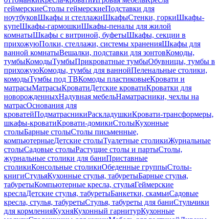
геймерские
Столы геймерские
Подставки для
ноутбуков
Шкафы и стеллажи
Шкафы
Стенки, горки
Шкафы-
купе
Шкафы-гармошки
Шкафы-пеналы для жилой
комнаты
Шкафы с витриной, буфеты
Шкафы, секции в
прихожую
Полки, стеллажи, системы хранения
Шкафы для
ванной комнаты
Вешалки, подставки для зонтов
Комоды,
тумбы
Комоды
Тумбы
Прикроватные тумбы
Обувницы, тумбы в
прихожую
Комоды, тумбы для ванной
Пеленальные столики,
комоды
Тумбы под ТВ
Комоды пластиковые
Кровати и
матрасы
Матрасы
Кровати
Детские кровати
Кроватки для
новорожденных
Надувная мебель
Наматрасники, чехлы на
матрас
Основания для
кроватей
Подматрасники
Раскладушки
Кровати-трансформеры,
шкафы-кровати
Кровати-домики
Столы
Кухонные
столы
Барные столы
Столы письменные,
компьютерные
Детские столы
Туалетные столики
Журнальные
столы
Садовые столы
Растущие столы и парты
Столы,
журнальные столики для бани
Приставные
столики
Консольные столики
Обеденные группы
Столы-
книги
Стулья
Кухонные стулья, табуреты
Барные стулья,
табуреты
Компьютерные кресла, стулья
Геймерские
кресла
Детские стулья, табуреты
Банкетки, скамьи
Садовые
кресла, стулья, табуреты
Стулья, табуреты для бани
Стульчики
для кормления
Кухня
Кухонный гарнитур
Кухонные