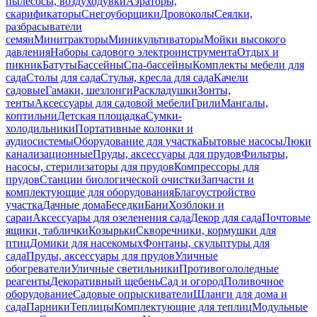
пылесосы, воздуходувки
Аэраторы,
скарификаторы
Снегоуборщики
Дровоколы
Сеялки,
разбрасыватели
семян
Минитракторы
Миникультиваторы
Мойки высокого
давления
Наборы садового электроинструмента
Отдых и
пикник
Батуты
Бассейны
Спа-бассейны
Комплекты мебели для
сада
Столы для сада
Стулья, кресла для сада
Качели
садовые
Гамаки, шезлонги
Раскладушки
Зонты,
тенты
Аксессуары для садовой мебели
Грили
Мангалы,
коптильни
Детская площадка
Сумки-
холодильники
Портативные колонки и
аудиосистемы
Оборудование для участка
Бытовые насосы
Люки
канализационные
Пруды, аксессуары для прудов
Фильтры,
насосы, стерилизаторы для прудов
Компрессоры для
прудов
Станции биологической очистки
Запчасти и
комплектующие для оборудования
Благоустройство
участка
Дачные дома
Беседки
Бани
Хозблоки и
сараи
Аксессуары для озеленения сада
Декор для сада
Почтовые
ящики, таблички
Козырьки
Скворечники, кормушки для
птиц
Домики для насекомых
Фонтаны, скульптуры для
сада
Пруды, аксессуары для прудов
Уличные
обогреватели
Уличные светильники
Противогололедные
реагенты
Декоративный щебень
Сад и огород
Поливочное
оборудование
Садовые опрыскиватели
Шланги для дома и
сада
Парники
Теплицы
Комплектующие для теплиц
Модульные