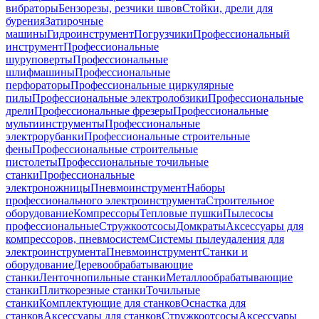
вибраторы
Бензорезы, резчики швов
Стойки, дрели для
бурения
Затирочные
машины
Гидроинструмент
Погрузчики
Профессиональный
инструмент
Профессиональные
шуруповерты
Профессиональные
шлифмашины
Профессиональные
перфораторы
Профессиональные циркулярные
пилы
Профессиональные электролобзики
Профессиональные
дрели
Профессиональные фрезеры
Профессиональные
мультиинструменты
Профессиональные
электрорубанки
Профессиональные строительные
фены
Профессиональные строительные
пистолеты
Профессиональные точильные
станки
Профессиональные
электроножницы
Пневмоинструмент
Наборы
профессионального электроинструмента
Строительное
оборудование
Компрессоры
Тепловые пушки
Пылесосы
профессиональные
Стружкоотсосы
Домкраты
Аксессуары для
компрессоров, пневмосистем
Системы пылеудаления для
электроинструмента
Пневмоинструмент
Станки и
оборудование
Деревообрабатывающие
станки
Ленточнопильные станки
Металлообрабатывающие
станки
Плиткорезные станки
Точильные
станки
Комплектующие для станков
Оснастка для
станков
Аксессуары для станков
Стружкоотсосы
Аксессуары