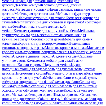
мебель
Шкафы для детской
Полки, стеллажи для
детской
Детские комоды
Кровати детские
Детские
матрасы
Матрасы в кроватку
Наматрасники, защитные чехлы
детские
Мебель для детского сада
Мебельная фурнитура и
аксессуары
Комплектующие для столов
Комплектующие для
стульев
Комплектующие для кроватей и кроваток
Аксессуары
для мебели
Комплектующие для мягкой
мебели
Комплектующие для корпусной мебели
Мебельная
фурнитура
Чехлы для мебели
Системы хранения для
кухни
Товары для безопасности детей
Мебель для самых
маленьких
Кроватки для новорожденных
Пеленальные
столики, комоды, матрасы
Манежи, кровати-манежи
Матрасы в
кроватку
Наматрасники, защитные чехлы в кроватку
Садовая
мебель
Садовые диваны, кресла
Садовые стулья
Садовые,
уличные столы
Комплекты мебели для сада
Гамаки,
шезлонги
Качели садовые
Надувная мебель
Кухни
походные
Столы для сада
Мебель для учебы
Столы, стулья
детские
Письменные столы
Растущие столы и парты
Растущие
кресла и стулья для учебы
Мебель для бани и сауны
Стулья,
табуретки, подставки для бани
Скамьи для бани
Столы для
бани
Журнальные столики для бани
Мебель для кабинета и
офиса
Столы офисные, компьютерные
Кресла, стулья для
офиса
Мягкая мебель для офиса
Шкафы офисные
Стеллажи,
полки для документов
Офисные тумбы
Комплекты мебели для
кабинета
Мебель для лоджии и балкона
Комплекты мебели для