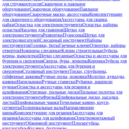
для стружкоотсосов
Сварочное и паяльное
оборудование
Сварочное оборудование
Паяльное
оборудование
Сварочные маски, аксессуары
Комплектующие
для сварочного оборудования
Аксессуары для сварки,
пайки
Оснастка для электроинструмента
Оснастка, наборы
оснастки
Насадки для граверов
Щетки для
электроинструмента
Развертки
Пуансоны
Щетки для
электродвигателей
Слесарный инструмент
Наборы
инструментов
Головки, биты
Гаечные ключи
Отвертки, наборы
отверток
Ножницы слесарные
Клещи строительные
Зубила,
керны, выколотки
Щетки слесарные
Оснастка и аксессуары для
бурения и сверления
Сверла, буры, зенкеры
Коронки
Зубила для
электроинструмента
Аксессуары для бурения и
сверления
Столярный инструмент
Тиски, струбцины,
гейферные зажимы
Ручные пилы, ножовки
Молотки, кувалды,
киянки
Напильники
Ручные стамески
Рубанки, рашпили
ручные
Оснастка и аксессуары для резания и
шлифования
Отрезные, пильные диски
Пильные полотна для
электроинструмента
Фрезы
Шлифовальные диски, насадки,
листы
Шлифовальные чашки
Точильные камни, круги,
сегменты
Полировальные валы
Направляющие
шины
Комплектующие для резания
Аксессуары для
резания
Аксессуары для шлифования
Электромонтажный
инструмент
Обжимной инструмент
Плоскогубцы,
круглогубцы
Кусачки, болторезы,