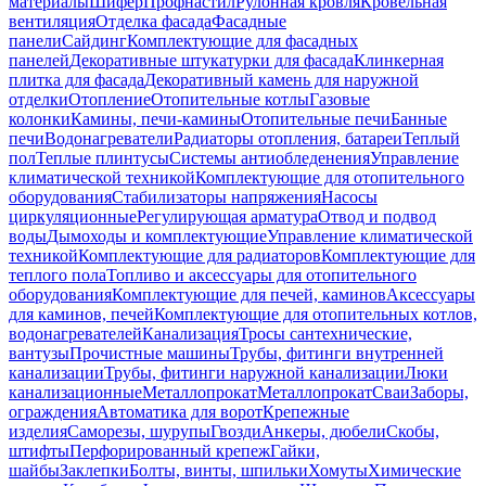
материалы
Шифер
Профнастил
Рулонная кровля
Кровельная
вентиляция
Отделка фасада
Фасадные
панели
Сайдинг
Комплектующие для фасадных
панелей
Декоративные штукатурки для фасада
Клинкерная
плитка для фасада
Декоративный камень для наружной
отделки
Отопление
Отопительные котлы
Газовые
колонки
Камины, печи-камины
Отопительные печи
Банные
печи
Водонагреватели
Радиаторы отопления, батареи
Теплый
пол
Теплые плинтусы
Системы антиобледенения
Управление
климатической техникой
Комплектующие для отопительного
оборудования
Стабилизаторы напряжения
Насосы
циркуляционные
Регулирующая арматура
Отвод и подвод
воды
Дымоходы и комплектующие
Управление климатической
техникой
Комплектующие для радиаторов
Комплектующие для
теплого пола
Топливо и аксессуары для отопительного
оборудования
Комплектующие для печей, каминов
Аксессуары
для каминов, печей
Комплектующие для отопительных котлов,
водонагревателей
Канализация
Тросы сантехнические,
вантузы
Прочистные машины
Трубы, фитинги внутренней
канализации
Трубы, фитинги наружной канализации
Люки
канализационные
Металлопрокат
Металлопрокат
Сваи
Заборы,
ограждения
Автоматика для ворот
Крепежные
изделия
Саморезы, шурупы
Гвозди
Анкеры, дюбели
Скобы,
штифты
Перфорированный крепеж
Гайки,
шайбы
Заклепки
Болты, винты, шпильки
Хомуты
Химические