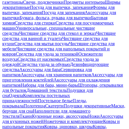
газетницы
Свечи, подсвечники
Предметы интерьера
Ширмы
декоративные
Посуда для выпечки, запекания
Формы для
выпечки, запекания
Посуда для запекания
Аксессуары для
выпечки
Бумага, фольга, рукава для выпечки
Бытовая
химия
Средства для стирки
Средства для посудомоечных
машин
Универсальные, специальные чистящие
средства
Чистящие средства для стекол и зеркал
Чистящие
средства для ванной и туалета
Чистящие средства для
кухни
Средства для мытья посуды
Чистящие средства для
мебели
Чистящие средства для напольных покрытий и
ковров
Средства для ухода за техникой
Освежители
воздуха
Средства от насекомых
Средства ухода за
одеждой
Средства ухода за обувью
Дезинфицирующие
средства
Аксессуары для бара
Сервировка для
напитков
Аксессуары для хранения напитков
Аксессуары для
приготовления коктейлей
Аксессуары для охлаждения
напитков
Наборы для бара, мини-бары
Штопоры, открывалки
для бутылок
Домашний текстиль
Подушки для
сна
Одеяла
Комплекты постельных
принадлежностей
Постельное белье
Пледы,
покрывала
Полотенца
Скатерти
Подушки декоративные
Маски,
беруши для сна
Наполнители для домашнего
текстиля
Ткани
Кухонные ножи, аксессуары
Ножи
Аксессуары
для кухонных ножей
Ножеточки и комплектующие
Ковры и
напольные покрытия
Ковры, циновки, шкуры
Ковры,