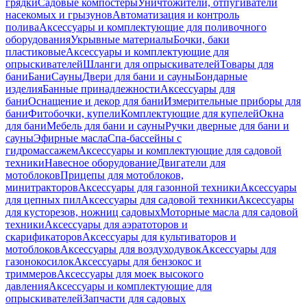
грядки
Садовые компостеры
Уничтожители, отпугиватели
насекомых и грызунов
Автоматизация и контроль
полива
Аксессуары и комплектующие для поливочного
оборудования
Укрывные материалы
Бочки, баки
пластиковые
Аксессуары и комплектующие для
опрыскивателей
Шланги для опрыскивателей
Товары для
бани
Бани
Сауны
Двери для бани и сауны
Бондарные
изделия
Банные принадлежности
Аксессуары для
бани
Оснащение и декор для бани
Измерительные приборы для
бани
Фитобочки, купели
Комплектующие для купелей
Окна
для бани
Мебель для бани и сауны
Ручки дверные для бани и
сауны
Эфирные масла
Спа-бассейны с
гидромассажем
Аксессуары и комплектующие для садовой
техники
Навесное оборудование
Двигатели для
мотоблоков
Прицепы для мотоблоков,
минитракторов
Аксессуары для газонной техники
Аксессуары
для цепных пил
Аксессуары для садовой техники
Аксессуары
для кусторезов, ножниц садовых
Моторные масла для садовой
техники
Аксессуары для аэратоторов и
скарификаторов
Аксессуары для культиваторов и
мотоблоков
Аксессуары для воздуходувок
Аксессуары для
газонокосилок
Аксессуары для бензокос и
триммеров
Аксессуары для моек высокого
давления
Аксессуары и комплектующие для
опрыскивателей
Запчасти для садовых