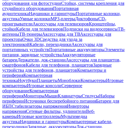
оборудования для фотостудии
Стойки, системы крепления для
студийного оборудования
Портативная
аудиотехника
Наушники и гарнитуры
Портативные колонки,
акустика
Умные колонки
MP3-плееры
Диктофоны
CD-
проигрыватели
Аксессуары для телевизоров
Кронштейны,
стойки
Кабели для телевизоров
Подписки на видеосервисы
ТВ-
антенны
ТВ-тюнеры
Аксессуары для ТВ
Аксессуары для
проектора
Очки 3D
Средства для ухода за
электроникой
Кабели, переходники
Аксессуары для
портативных устройств
Портативные аккумуляторы
Элементы
питания, зарядные устройства
Аккумуляторные
батареи
Держатели, док-станции
Аксессуары для планшетов,
смартфонов
Кабели для телефонов, планшетов
Зарядные
устройства для телефонов, планшетов
Компьютеры и
периферия
Компьютерная
техника
Ноутбуки
Планшеты
Моноблоки
Компьютеры
Игровые
компьютеры
Игровые консоли
Серверное
оборудование
Компьютерная
периферия
Мониторы
Мыши
Клавиатуры
Стилусы
Наборы
периферии
Источники бесперебойного питания
Батареи для
ИБП
Стабилизаторы напряжения
Инверторы
напряжения
Сетевые фильтры, удлинители
Веб-
камеры
Игровые контроллеры
Мультимедиа
акустика
Наушники и гарнитуры
Компьютерные кабели,
переходники
Зарядные, аккумуляторы
Док-станции,