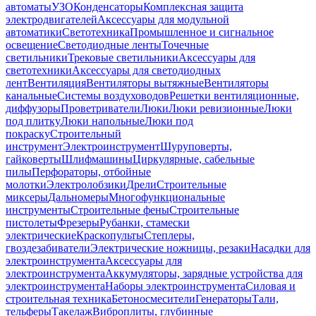
автоматы
УЗО
Конденсаторы
Комплексная защита
электродвигателей
Аксессуары для модульной
автоматики
Светотехника
Промышленное и сигнальное
освещение
Светодиодные ленты
Точечные
светильники
Трековые светильники
Аксессуары для
светотехники
Аксессуары для светодиодных
лент
Вентиляция
Вентиляторы вытяжные
Вентиляторы
канальные
Системы воздуховодов
Решетки вентиляционные,
диффузоры
Проветриватели
Люки
Люки ревизионные
Люки
под плитку
Люки напольные
Люки под
покраску
Строительный
инструмент
Электроинструмент
Шуруповерты,
гайковерты
Шлифмашины
Циркулярные, сабельные
пилы
Перфораторы, отбойные
молотки
Электролобзики
Дрели
Строительные
миксеры
Дальномеры
Многофункциональные
инструменты
Строительные фены
Строительные
пистолеты
Фрезеры
Рубанки, стамески
электрические
Краскопульты
Степлеры,
гвоздезабиватели
Электрические ножницы, резаки
Насадки для
электроинструмента
Аксессуары для
электроинструмента
Аккумуляторы, зарядные устройства для
электроинструмента
Наборы электроинструмента
Силовая и
строительная техника
Бетоносмесители
Генераторы
Тали,
тельферы
Такелаж
Виброплиты, глубинные