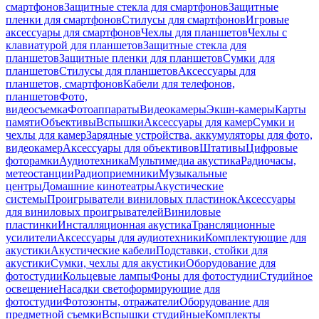
смартфонов
Защитные стекла для смартфонов
Защитные
пленки для смартфонов
Стилусы для смартфонов
Игровые
аксессуары для смартфонов
Чехлы для планшетов
Чехлы с
клавиатурой для планшетов
Защитные стекла для
планшетов
Защитные пленки для планшетов
Сумки для
планшетов
Стилусы для планшетов
Аксессуары для
планшетов, смартфонов
Кабели для телефонов,
планшетов
Фото,
видеосъемка
Фотоаппараты
Видеокамеры
Экшн-камеры
Карты
памяти
Объективы
Вспышки
Аксессуары для камер
Сумки и
чехлы для камер
Зарядные устройства, аккумуляторы для фото,
видеокамер
Аксессуары для объективов
Штативы
Цифровые
фоторамки
Аудиотехника
Мультимедиа акустика
Радиочасы,
метеостанции
Радиоприемники
Музыкальные
центры
Домашние кинотеатры
Акустические
системы
Проигрыватели виниловых пластинок
Аксессуары
для виниловых проигрывателей
Виниловые
пластинки
Инсталляционная акустика
Трансляционные
усилители
Аксессуары для аудиотехники
Комплектующие для
акустики
Акустические кабели
Подставки, стойки для
акустики
Сумки, чехлы для акустики
Оборудование для
фотостудии
Кольцевые лампы
Фоны для фотостудии
Студийное
освещение
Насадки светоформирующие для
фотостудии
Фотозонты, отражатели
Оборудование для
предметной съемки
Вспышки студийные
Комплекты