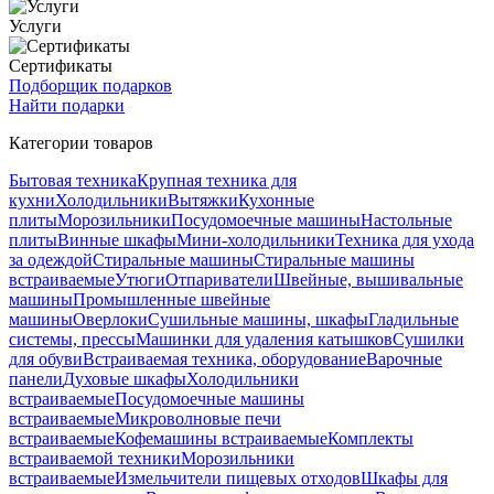
Услуги
Сертификаты
Подборщик подарков
Найти подарки
Категории товаров
Бытовая техника
Крупная техника для
кухни
Холодильники
Вытяжки
Кухонные
плиты
Морозильники
Посудомоечные машины
Настольные
плиты
Винные шкафы
Мини-холодильники
Техника для ухода
за одеждой
Стиральные машины
Стиральные машины
встраиваемые
Утюги
Отпариватели
Швейные, вышивальные
машины
Промышленные швейные
машины
Оверлоки
Сушильные машины, шкафы
Гладильные
системы, прессы
Машинки для удаления катышков
Сушилки
для обуви
Встраиваемая техника, оборудование
Варочные
панели
Духовые шкафы
Холодильники
встраиваемые
Посудомоечные машины
встраиваемые
Микроволновые печи
встраиваемые
Кофемашины встраиваемые
Комплекты
встраиваемой техники
Морозильники
встраиваемые
Измельчители пищевых отходов
Шкафы для