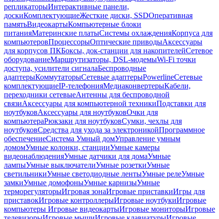
репликаторы
Интерактивные панели,
доски
Комплектующие
Жесткие диски, SSD
Оперативная
память
Видеокарты
Компьютерные блоки
питания
Материнские платы
Системы охлаждения
Корпуса для
компьютеров
Процессоры
Оптические приводы
Аксессуары
для корпусов ПК
Боксы, док-станции для накопителей
Сетевое
оборудование
Маршрутизаторы, DSL-модемы
Wi-Fi точки
доступа, усилители сигнала
Беспроводные
адаптеры
Коммутаторы
Сетевые адаптеры
Powerline
Сетевые
комплектующие
IP-телефония
Медиаконвертеры
Кабели,
переходники сетевые
Антенны для беспроводной
связи
Аксессуары для компьютерной техники
Подставки для
ноутбуков
Аксессуары для ноутбуков
Очки для
компьютера
Рюкзаки для ноутбуков
Сумки, чехлы для
ноутбуков
Средства для ухода за электроникой
Программное
обеспечение
Система Умный дом
Управление умным
домом
Умные колонки, станции
Умные камеры
видеонаблюдения
Умные датчики для дома
Умные
лампы
Умные выключатели
Умные розетки
Умные
светильники
Умные светодиодные ленты
Умные реле
Умные
замки
Умные домофоны
Умные карнизы
Умные
терморегуляторы
Игровая зона
Игровые приставки
Игры для
приставок
Игровые контроллеры
Игровые ноутбуки
Игровые
компьютеры
Игровые видеокарты
Игровые мониторы
Игровые
телевизоры
Игровые мыши
Игровые клавиатуры
Игровые