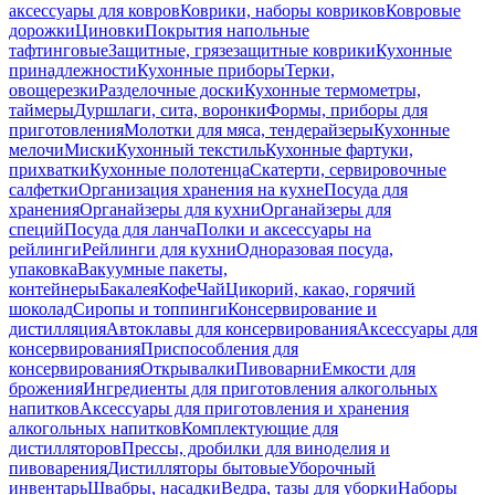
аксессуары для ковров
Коврики, наборы ковриков
Ковровые
дорожки
Циновки
Покрытия напольные
тафтинговые
Защитные, грязезащитные коврики
Кухонные
принадлежности
Кухонные приборы
Терки,
овощерезки
Разделочные доски
Кухонные термометры,
таймеры
Дуршлаги, сита, воронки
Формы, приборы для
приготовления
Молотки для мяса, тендерайзеры
Кухонные
мелочи
Миски
Кухонный текстиль
Кухонные фартуки,
прихватки
Кухонные полотенца
Скатерти, сервировочные
салфетки
Организация хранения на кухне
Посуда для
хранения
Органайзеры для кухни
Органайзеры для
специй
Посуда для ланча
Полки и аксессуары на
рейлинги
Рейлинги для кухни
Одноразовая посуда,
упаковка
Вакуумные пакеты,
контейнеры
Бакалея
Кофе
Чай
Цикорий, какао, горячий
шоколад
Сиропы и топпинги
Консервирование и
дистилляция
Автоклавы для консервирования
Аксессуары для
консервирования
Приспособления для
консервирования
Открывалки
Пивоварни
Емкости для
брожения
Ингредиенты для приготовления алкогольных
напитков
Аксессуары для приготовления и хранения
алкогольных напитков
Комплектующие для
дистилляторов
Прессы, дробилки для виноделия и
пивоварения
Дистилляторы бытовые
Уборочный
инвентарь
Швабры, насадки
Ведра, тазы для уборки
Наборы