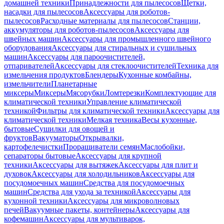
домашней техники
Принадлежности для пылесосов
Щетки,
насадки для пылесосов
Аксессуары для роботов-
пылесосов
Расходные материалы для пылесосов
Станции,
аккумуляторы для роботов-пылесосов
Аксессуары для
швейных машин
Аксессуары для промышленного швейного
оборудования
Аксессуары для стиральных и сушильных
машин
Аксессуары для пароочистителей,
отпаривателей
Аксессуары для стеклоочистителей
Техника для
измельчения продуктов
Блендеры
Кухонные комбайны,
измельчители
Планетарные
миксеры
Миксеры
Мясорубки
Ломтерезки
Комплектующие для
климатической техники
Управление климатической
техникой
Фильтры для климатической техники
Аксессуары для
климатической техники
Мелкая техника
Весы кухонные,
бытовые
Сушилки для овощей и
фруктов
Вакууматоры
Открывалки,
картофелечистки
Проращиватели семян
Маслобойки,
сепараторы бытовые
Аксессуары для крупной
техники
Аксессуары для вытяжек
Аксессуары для плит и
духовок
Аксессуары для холодильников
Аксессуары для
посудомоечных машин
Средства для посудомоечных
машин
Средства для ухода за техникой
Аксессуары для
кухонной техники
Аксессуары для микроволновых
печей
Вакуумные пакеты, контейнеры
Аксессуары для
кофемашин
Аксессуары для мультиварок,