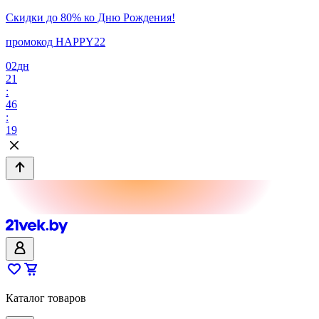
Скидки до 80% ко Дню Рождения!
промокод HAPPY22
02
дн
21
:
46
:
19
Каталог товаров