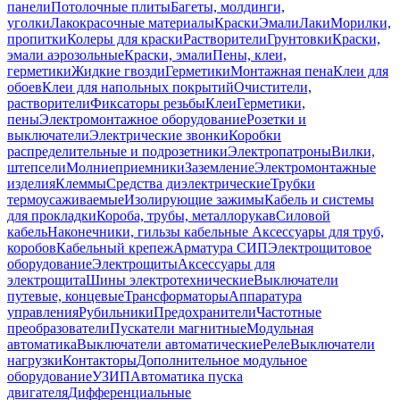
панели
Потолочные плиты
Багеты, молдинги,
уголки
Лакокрасочные материалы
Краски
Эмали
Лаки
Морилки,
пропитки
Колеры для краски
Растворители
Грунтовки
Краски,
эмали аэрозольные
Краски, эмали
Пены, клеи,
герметики
Жидкие гвозди
Герметики
Монтажная пена
Клеи для
обоев
Клеи для напольных покрытий
Очистители,
растворители
Фиксаторы резьбы
Клеи
Герметики,
пены
Электромонтажное оборудование
Розетки и
выключатели
Электрические звонки
Коробки
распределительные и подрозетники
Электропатроны
Вилки,
штепсели
Молниеприемники
Заземление
Электромонтажные
изделия
Клеммы
Средства диэлектрические
Трубки
термоусаживаемые
Изолирующие зажимы
Кабель и системы
для прокладки
Короба, трубы, металлорукав
Силовой
кабель
Наконечники, гильзы кабельные
Аксессуары для труб,
коробов
Кабельный крепеж
Арматура СИП
Электрощитовое
оборудование
Электрощиты
Аксессуары для
электрощита
Шины электротехнические
Выключатели
путевые, концевые
Трансформаторы
Аппаратура
управления
Рубильники
Предохранители
Частотные
преобразователи
Пускатели магнитные
Модульная
автоматика
Выключатели автоматические
Реле
Выключатели
нагрузки
Контакторы
Дополнительное модульное
оборудование
УЗИП
Автоматика пуска
двигателя
Дифференциальные