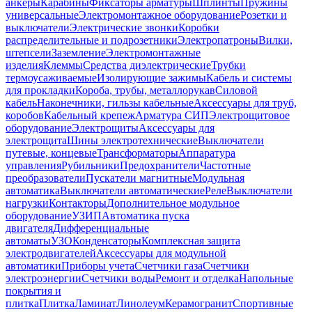
анкеры
Карабины
Фиксаторы арматуры
Шплинты
Пружины
универсальные
Электромонтажное оборудование
Розетки и
выключатели
Электрические звонки
Коробки
распределительные и подрозетники
Электропатроны
Вилки,
штепсели
Заземление
Электромонтажные
изделия
Клеммы
Средства диэлектрические
Трубки
термоусаживаемые
Изолирующие зажимы
Кабель и системы
для прокладки
Короба, трубы, металлорукав
Силовой
кабель
Наконечники, гильзы кабельные
Аксессуары для труб,
коробов
Кабельный крепеж
Арматура СИП
Электрощитовое
оборудование
Электрощиты
Аксессуары для
электрощита
Шины электротехнические
Выключатели
путевые, концевые
Трансформаторы
Аппаратура
управления
Рубильники
Предохранители
Частотные
преобразователи
Пускатели магнитные
Модульная
автоматика
Выключатели автоматические
Реле
Выключатели
нагрузки
Контакторы
Дополнительное модульное
оборудование
УЗИП
Автоматика пуска
двигателя
Дифференциальные
автоматы
УЗО
Конденсаторы
Комплексная защита
электродвигателей
Аксессуары для модульной
автоматики
Приборы учета
Счетчики газа
Счетчики
электроэнергии
Счетчики воды
Ремонт и отделка
Напольные
покрытия и
плитка
Плитка
Ламинат
Линолеум
Керамогранит
Спортивные