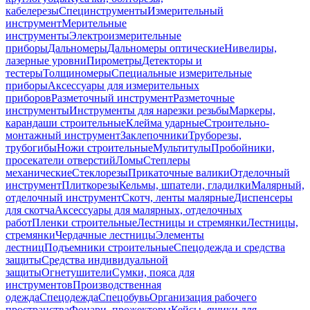
кабелерезы
Специнструменты
Измерительный
инструмент
Мерительные
инструменты
Электроизмерительные
приборы
Дальномеры
Дальномеры оптические
Нивелиры,
лазерные уровни
Пирометры
Детекторы и
тестеры
Толщиномеры
Специальные измерительные
приборы
Аксессуары для измерительных
приборов
Разметочный инструмент
Разметочные
инструменты
Инструменты для нарезки резьбы
Маркеры,
карандаши строительные
Клейма ударные
Строительно-
монтажный инструмент
Заклепочники
Труборезы,
трубогибы
Ножи строительные
Мультитулы
Пробойники,
просекатели отверстий
Ломы
Степлеры
механические
Стеклорезы
Прикаточные валики
Отделочный
инструмент
Плиткорезы
Кельмы, шпатели, гладилки
Малярный,
отделочный инструмент
Скотч, ленты малярные
Диспенсеры
для скотча
Аксессуары для малярных, отделочных
работ
Пленки строительные
Лестницы и стремянки
Лестницы,
стремянки
Чердачные лестницы
Элементы
лестниц
Подъемники строительные
Спецодежда и средства
защиты
Средства индивидуальной
защиты
Огнетушители
Сумки, пояса для
инструментов
Производственная
одежда
Спецодежда
Спецобувь
Организация рабочего
пространства
Фонари, прожекторы
Кейсы, ящики для