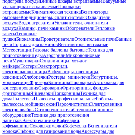
подогрева посуды
Винные шкафы встраиваемые
Вакуумные
упаковщики встраиваемые
Пароварки
встраиваемые
Климатическая техника
Вентиляторы
бытовые
Кондиционеры, сплит-системы
Охладители
воздуха
Водонагреватели
Увлажнители, очистители
воздуха
Камины, печи-камины
Обогреватели
Тепловые
завесы
Тепловые
пушки
Биокамины
Проветриватели
Отопительные печи
Банные
печи
Порталы для каминов
Вентиляторы вытяжные
Метеостанции
Газовые баллоны бытовые
Техника для
приготовления еды
Аэрогрили
Микроволновые
печи
Мультиварки
Сэндвичницы, хот-дог
мейкеры
Тостеры
Электрогрили,
электрошашлычницы
Вафельницы, орешницы,
кексницы
Хлебопечки
Ростеры, мини-печи
Йогуртницы,
мороженицы
Фризеры
Блинницы
Пароварки
Автоклавы для
консервирования
Сыроварни
Фритюрницы, фондю-
фритюрницы
Яйцеварки
Попкорницы
Техника для
дома
Пылесосы
Пылесосы профессиональные
Роботы-
пылесосы, мойщики окон
Пароочистители
Электровеники,
электрошвабры
Стеклоочистители
Стерилизационное
оборудование
Техника для приготовления
напитков
Электрочайники
Кофеварки,
кофемашины
Соковыжималки
Кофемолки
Вспениватели
молока
Сифоны для газирования воды
Аксессуары для