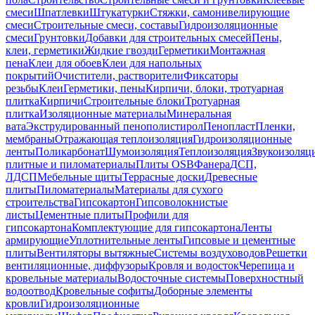
смеси
Шпатлевки
Штукатурки
Стяжки, самонивелирующие
смеси
Строительные смеси, составы
Гидроизоляционные
смеси
Грунтовки
Добавки для строительных смесей
Пены,
клеи, герметики
Жидкие гвозди
Герметики
Монтажная
пена
Клеи для обоев
Клеи для напольных
покрытий
Очистители, растворители
Фиксаторы
резьбы
Клеи
Герметики, пены
Кирпичи, блоки, тротуарная
плитка
Кирпичи
Строительные блоки
Тротуарная
плитка
Изоляционные материалы
Минеральная
вата
Экструдированный пенополистирол
Пенопласт
Пленки,
мембраны
Отражающая теплоизоляция
Гидроизоляционные
ленты
Поликарбонат
Шумоизоляция
Теплоизоляция
Звукоизоляц
плитные и пиломатериалы
Плиты OSB
Фанера
ДСП,
ЛДСП
Мебельные щиты
Террасные доски
Древесные
плиты
Пиломатериалы
Материалы для сухого
строительства
Гипсокартон
Гипсоволокнистые
листы
Цементные плиты
Профили для
гипсокартона
Комплектующие для гипсокартона
Ленты
армирующие
Уплотнительные ленты
Гипсовые и цементные
плиты
Вентиляторы вытяжные
Системы воздуховодов
Решетки
вентиляционные, диффузоры
Кровля и водосток
Черепица и
кровельные материалы
Водосточные системы
Поверхностный
водоотвод
Кровельные софиты
Доборные элементы
кровли
Гидроизоляционные