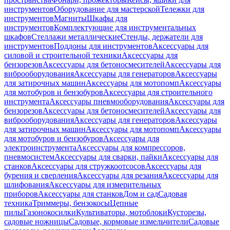
инструментов
Оборудование для мастерской
Тележки для
инструментов
Магниты
Шкафы для
инструментов
Комплектующие для инструментальных
шкафов
Стеллажи металлические
Стенды, держатели для
инструментов
Поддоны для инструментов
Аксессуары для
силовой и строительной техники
Аксессуары для
бензорезов
Аксессуары для бетоносмесителей
Аксессуары для
виброоборудования
Аксессуары для генераторов
Аксессуары
для затирочных машин
Аксессуары для мотопомп
Аксессуары
для мотобуров и бензобуров
Аксессуары для строительного
инструмента
Аксессуары пневмооборудования
Аксессуары для
бензорезов
Аксессуары для бетоносмесителей
Аксессуары для
виброоборудования
Аксессуары для генераторов
Аксессуары
для затирочных машин
Аксессуары для мотопомп
Аксессуары
для мотобуров и бензобуров
Аксессуары для
электроинструмента
Аксессуары для компрессоров,
пневмосистем
Аксессуары для сварки, пайки
Аксессуары для
станков
Аксессуары для стружкоотсосов
Аксессуары для
бурения и сверления
Аксессуары для резания
Аксессуары для
шлифования
Аксессуары для измерительных
приборов
Аксессуары для станков
Дом и сад
Садовая
техника
Триммеры, бензокосы
Цепные
пилы
Газонокосилки
Культиваторы, мотоблоки
Кусторезы,
садовые ножницы
Садовые, кормовые измельчители
Садовые