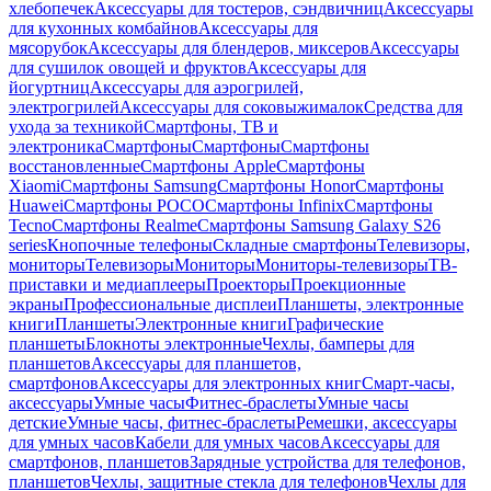
хлебопечек
Аксессуары для тостеров, сэндвичниц
Аксессуары
для кухонных комбайнов
Аксессуары для
мясорубок
Аксессуары для блендеров, миксеров
Аксессуары
для сушилок овощей и фруктов
Аксессуары для
йогуртниц
Аксессуары для аэрогрилей,
электрогрилей
Аксессуары для соковыжималок
Средства для
ухода за техникой
Смартфоны, ТВ и
электроника
Смартфоны
Смартфоны
Смартфоны
восстановленные
Смартфоны Apple
Смартфоны
Xiaomi
Смартфоны Samsung
Смартфоны Honor
Смартфоны
Huawei
Смартфоны POCO
Смартфоны Infinix
Смартфоны
Tecno
Смартфоны Realme
Смартфоны Samsung Galaxy S26
series
Кнопочные телефоны
Складные смартфоны
Телевизоры,
мониторы
Телевизоры
Мониторы
Мониторы-телевизоры
ТВ-
приставки и медиаплееры
Проекторы
Проекционные
экраны
Профессиональные дисплеи
Планшеты, электронные
книги
Планшеты
Электронные книги
Графические
планшеты
Блокноты электронные
Чехлы, бамперы для
планшетов
Аксессуары для планшетов,
смартфонов
Аксессуары для электронных книг
Смарт-часы,
аксессуары
Умные часы
Фитнес-браслеты
Умные часы
детские
Умные часы, фитнес-браслеты
Ремешки, аксессуары
для умных часов
Кабели для умных часов
Аксессуары для
смартфонов, планшетов
Зарядные устройства для телефонов,
планшетов
Чехлы, защитные стекла для телефонов
Чехлы для