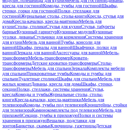
модули
Столешницы для кухни
Мебель для гостиной
Диваны,
кресла для гостиной
Комоды, тумбы для гостиной
Шкафы,
стенки, горки для гостиной
Полки, стеллажи для
гостиной
Журнальные столы, столы-книги
Кресла, стулья для
дома
Кресла-качалки, кресла-маятники
Мебель для
кухни
Столы, столики
Стулья для кухни
Стулья, табуреты
барные
Кухонный гарнитур
Кухонные модули
Кухонные
уголки, диваны
Стульчики для кормления
Системы хранения
для кухни
Мебель для ванной
Тумбы, консоли для
ванной
Шкафы, пеналы для ванной
Шкафчики, полки для
ванной
Зеркала для ванной
Аксессуары для ванной
Мебель-
трансформер
Мебель-трансформер
Кровати-
трансформеры
Детские кроватки-трансформеры
Столы-
трансформеры
Мебель для спальни
Зеркала
Комплекты мебели
для спальни
Прикроватные тумбы
Комоды и тумбы для
спальни
Туалетные столики
Шкафы для спальни
Мебель для
жилых комнат
Диваны, кресла для дома
Шкафы, стенки,
секции
Полки, стеллажи, системы хранения
Стулья,
кресла
Комоды и тумбы
Журнальные столы, столы-
книги
Кресла-качалки, кресла-маятники
Мебель для
телевизора
Комоды, тумбы под телевизор
Кронштейны, стойки
для телевизора
Каминокомплекты под телевизор
Мебель для
прихожей
Секции, тумбы в прихожую
Полки и системы
хранения в прихожую
Вешалки, подставки для
зонтов
Банкетки, скамьи
Ключницы, газетницы
Детская