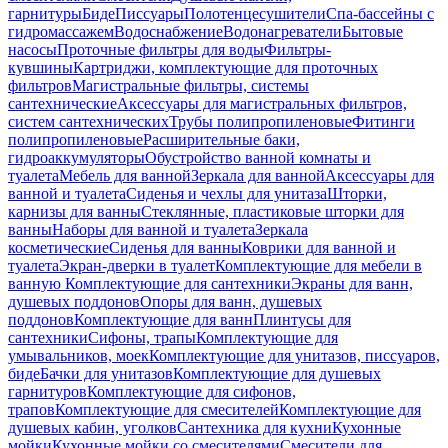
гарнитуры
Биде
Писсуары
Полотенцесушители
Спа-бассейны с
гидромассажем
Водоснабжение
Водонагреватели
Бытовые
насосы
Проточные фильтры для воды
Фильтры-
кувшины
Картриджи, комплектующие для проточных
фильтров
Магистральные фильтры, системы
сантехнические
Аксессуары для магистральных фильтров,
систем сантехнических
Трубы полипропиленовые
Фитинги
полипропиленовые
Расширительные баки,
гидроаккумуляторы
Обустройство ванной комнаты и
туалета
Мебель для ванной
Зеркала для ванной
Аксессуары для
ванной и туалета
Сиденья и чехлы для унитаза
Шторки,
карнизы для ванны
Стеклянные, пластиковые шторки для
ванны
Наборы для ванной и туалета
Зеркала
косметические
Сиденья для ванны
Коврики для ванной и
туалета
Экран-дверки в туалет
Комплектующие для мебели в
ванную
Комплектующие для сантехники
Экраны для ванн,
душевых поддонов
Опоры для ванн, душевых
поддонов
Комплектующие для ванн
Плинтусы для
сантехники
Сифоны, трапы
Комплектующие для
умывальников, моек
Комплектующие для унитазов, писсуаров,
биде
Бачки для унитазов
Комплектующие для душевых
гарнитуров
Комплектующие для сифонов,
трапов
Комплектующие для смесителей
Комплектующие для
душевых кабин, уголков
Сантехника для кухни
Кухонные
мойки
Кухонные мойки со смесителями
Смесители для