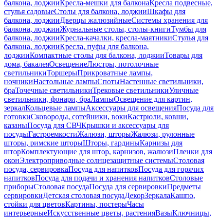
балкона, лоджии
Кресла-мешки для балкона
Кресла подвесные,
стулья садовые
Столы для балкона, лоджии
Шкафы для
балкона, лоджии
Дверцы жалюзийные
Системы хранения для
балкона, лоджии
Журнальные столы, столы-книги
Тумбы для
балкона, лоджии
Кресла-качалки, кресла-маятники
Стулья для
балкона, лоджии
Кресла, пуфы для балкона,
лоджии
Компактные столы для балкона, лоджии
Товары для
дома, бакалея
Освещение
Люстры, потолочные
светильники
Торшеры
Прикроватные лампы,
ночники
Настольные лампы
Споты
Настенные светильники,
бра
Точечные светильники
Трековые светильники
Уличные
светильники, фонари, бра
Лампы
Освещение для картин,
зеркал
Кольцевые лампы
Аксессуары для освещения
Посуда для
готовки
Сковороды, сотейники, воки
Кастрюли, ковши,
казаны
Посуда для СВЧ
Крышки и аксессуары для
посуды
Гастроемкости
Жалюзи, шторы
Жалюзи, рулонные
шторы, римские шторы
Шторы, гардины
Карнизы для
штор
Комплектующие для штор, карнизов, жалюзи
Пленки для
окон
Электроприводные солнцезащитные системы
Столовая
посуда, сервировка
Посуда для напитков
Посуда для горячих
напитков
Посуда для подачи и хранения напитков
Столовые
приборы
Столовая посуда
Посуда для сервировки
Предметы
сервировки
Детская столовая посуда
Декор
Зеркала
Кашпо,
стойки для цветов
Картины, постеры
Часы
интерьерные
Искусственные цветы, растения
Вазы
Ключницы,