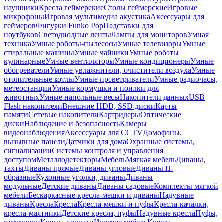
наушники
Кресла геймерские
Столы геймерские
Игровые
микрофоны
Игровая мультимедиа акустика
Аксессуары для
геймеров
Фигурки Funko Pop
Подставки для
ноутбуков
Светодиодные ленты
Лампы для мониторов
Умная
техника
Умные роботы-пылесосы
Умные телевизоры
Умные
стиральные машины
Умные чайники
Умные роботы
кулинарные
Умные вентиляторы
Умные кондиционеры
Умные
обогреватели
Умные увлажнители, очистители воздуха
Умные
отопительные котлы
Умные проветриватели
Умные радиочасы,
метеостанции
Умные кормушки и поилки для
животных
Умные напольные весы
Накопители данных
USB
Flash накопители
Внешние HDD, SSD диски
Карты
памяти
Сетевые накопители
Картридеры
Оптические
диски
Наблюдение и безопасность
Камеры
видеонаблюдения
Аксессуары для CCTV
Домофоны,
вызывные панели
Датчики для дома
Охранные системы,
сигнализации
Системы контроля и управления
доступом
Металлодетекторы
Мебель
Мягкая мебель
Диваны,
тахты
Диваны прямые
Диваны угловые
Диваны П-
образные
Кухонные уголки, диваны
Диваны
модульные
Детские диваны
Диваны садовые
Комплекты мягкой
мебели
Бескаркасные кресла-мешки и диваны
Надувные
диваны
Кресла
Кресла
Кресла-мешки и пуфы
Кресла-качалки,
кресла-маятники
Детские кресла, пуфы
Надувные кресла
Пуфы,
оттоманки
Кресла-кровати
Игровая мебель
Кресла