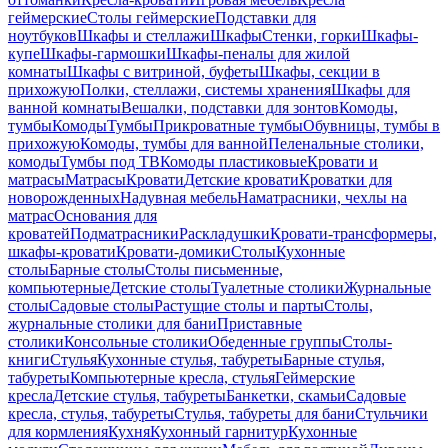
геймерские
Столы геймерские
Подставки для
ноутбуков
Шкафы и стеллажи
Шкафы
Стенки, горки
Шкафы-
купе
Шкафы-гармошки
Шкафы-пеналы для жилой
комнаты
Шкафы с витриной, буфеты
Шкафы, секции в
прихожую
Полки, стеллажи, системы хранения
Шкафы для
ванной комнаты
Вешалки, подставки для зонтов
Комоды,
тумбы
Комоды
Тумбы
Прикроватные тумбы
Обувницы, тумбы в
прихожую
Комоды, тумбы для ванной
Пеленальные столики,
комоды
Тумбы под ТВ
Комоды пластиковые
Кровати и
матрасы
Матрасы
Кровати
Детские кровати
Кроватки для
новорожденных
Надувная мебель
Наматрасники, чехлы на
матрас
Основания для
кроватей
Подматрасники
Раскладушки
Кровати-трансформеры,
шкафы-кровати
Кровати-домики
Столы
Кухонные
столы
Барные столы
Столы письменные,
компьютерные
Детские столы
Туалетные столики
Журнальные
столы
Садовые столы
Растущие столы и парты
Столы,
журнальные столики для бани
Приставные
столики
Консольные столики
Обеденные группы
Столы-
книги
Стулья
Кухонные стулья, табуреты
Барные стулья,
табуреты
Компьютерные кресла, стулья
Геймерские
кресла
Детские стулья, табуреты
Банкетки, скамьи
Садовые
кресла, стулья, табуреты
Стулья, табуреты для бани
Стульчики
для кормления
Кухня
Кухонный гарнитур
Кухонные