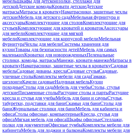
мебель
Шкафы для детской
Полки, стеллажи для
детской
Детские комоды
Кровати детские
Детские
матрасы
Матрасы в кроватку
Наматрасники, защитные чехлы
детские
Мебель для детского сада
Мебельная фурнитура и
аксессуары
Комплектующие для столов
Комплектующие для
стульев
Комплектующие для кроватей и кроваток
Аксессуары
для мебели
Комплектующие для мягкой
мебели
Комплектующие для корпусной мебели
Мебельная
фурнитура
Чехлы для мебели
Системы хранения для
кухни
Товары для безопасности детей
Мебель для самых
маленьких
Кроватки для новорожденных
Пеленальные
столики, комоды, матрасы
Манежи, кровати-манежи
Матрасы в
кроватку
Наматрасники, защитные чехлы в кроватку
Садовая
мебель
Садовые диваны, кресла
Садовые стулья
Садовые,
уличные столы
Комплекты мебели для сада
Гамаки,
шезлонги
Качели садовые
Надувная мебель
Кухни
походные
Столы для сада
Мебель для учебы
Столы, стулья
детские
Письменные столы
Растущие столы и парты
Растущие
кресла и стулья для учебы
Мебель для бани и сауны
Стулья,
табуретки, подставки для бани
Скамьи для бани
Столы для
бани
Журнальные столики для бани
Мебель для кабинета и
офиса
Столы офисные, компьютерные
Кресла, стулья для
офиса
Мягкая мебель для офиса
Шкафы офисные
Стеллажи,
полки для документов
Офисные тумбы
Комплекты мебели для
кабинета
Мебель для лоджии и балкона
Комплекты мебели для