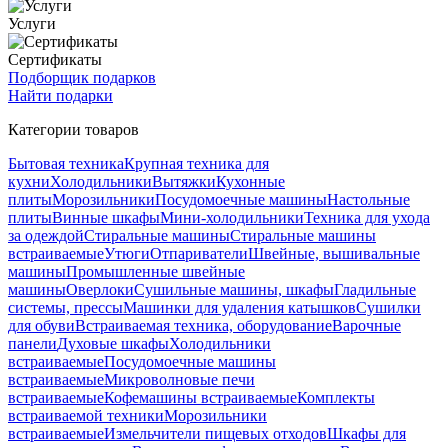
Услуги
Сертификаты
Подборщик подарков
Найти подарки
Категории товаров
Бытовая техника
Крупная техника для
кухни
Холодильники
Вытяжки
Кухонные
плиты
Морозильники
Посудомоечные машины
Настольные
плиты
Винные шкафы
Мини-холодильники
Техника для ухода
за одеждой
Стиральные машины
Стиральные машины
встраиваемые
Утюги
Отпариватели
Швейные, вышивальные
машины
Промышленные швейные
машины
Оверлоки
Сушильные машины, шкафы
Гладильные
системы, прессы
Машинки для удаления катышков
Сушилки
для обуви
Встраиваемая техника, оборудование
Варочные
панели
Духовые шкафы
Холодильники
встраиваемые
Посудомоечные машины
встраиваемые
Микроволновые печи
встраиваемые
Кофемашины встраиваемые
Комплекты
встраиваемой техники
Морозильники
встраиваемые
Измельчители пищевых отходов
Шкафы для