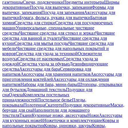
газетницы
Свечи, подсвечники
Предметы интерьера
Ширмы
декоративные
Посуда для выпечки, запекания
Формы для
выпечки, запекания
Посуда для запекания
Аксессуары для
выпечки
Бумага, фольга, рукава для выпечки
Бытовая
химия
Средства для стирки
Средства для посудомоечных
машин
Универсальные, специальные чистящие
средства
Чистящие средства для стекол и зеркал
Чистящие
средства для ванной и туалета
Чистящие средства для
кухни
Средства для мытья посуды
Чистящие средства для
мебели
Чистящие средства для напольных покрытий и
ковров
Средства для ухода за техникой
Освежители
воздуха
Средства от насекомых
Средства ухода за
одеждой
Средства ухода за обувью
Дезинфицирующие
средства
Аксессуары для бара
Сервировка для
напитков
Аксессуары для хранения напитков
Аксессуары для
приготовления коктейлей
Аксессуары для охлаждения
напитков
Наборы для бара, мини-бары
Штопоры, открывалки
для бутылок
Домашний текстиль
Подушки для
сна
Одеяла
Комплекты постельных
принадлежностей
Постельное белье
Пледы,
покрывала
Полотенца
Скатерти
Подушки декоративные
Маски,
беруши для сна
Наполнители для домашнего
текстиля
Ткани
Кухонные ножи, аксессуары
Ножи
Аксессуары
для кухонных ножей
Ножеточки и комплектующие
Ковры и
напольные покрытия
Ковры, циновки, шкуры
Ковры,