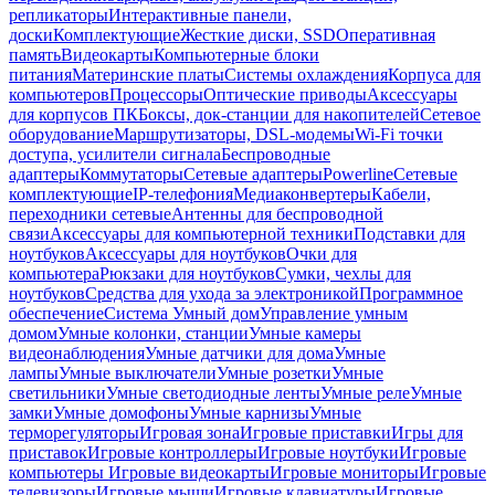
репликаторы
Интерактивные панели,
доски
Комплектующие
Жесткие диски, SSD
Оперативная
память
Видеокарты
Компьютерные блоки
питания
Материнские платы
Системы охлаждения
Корпуса для
компьютеров
Процессоры
Оптические приводы
Аксессуары
для корпусов ПК
Боксы, док-станции для накопителей
Сетевое
оборудование
Маршрутизаторы, DSL-модемы
Wi-Fi точки
доступа, усилители сигнала
Беспроводные
адаптеры
Коммутаторы
Сетевые адаптеры
Powerline
Сетевые
комплектующие
IP-телефония
Медиаконвертеры
Кабели,
переходники сетевые
Антенны для беспроводной
связи
Аксессуары для компьютерной техники
Подставки для
ноутбуков
Аксессуары для ноутбуков
Очки для
компьютера
Рюкзаки для ноутбуков
Сумки, чехлы для
ноутбуков
Средства для ухода за электроникой
Программное
обеспечение
Система Умный дом
Управление умным
домом
Умные колонки, станции
Умные камеры
видеонаблюдения
Умные датчики для дома
Умные
лампы
Умные выключатели
Умные розетки
Умные
светильники
Умные светодиодные ленты
Умные реле
Умные
замки
Умные домофоны
Умные карнизы
Умные
терморегуляторы
Игровая зона
Игровые приставки
Игры для
приставок
Игровые контроллеры
Игровые ноутбуки
Игровые
компьютеры
Игровые видеокарты
Игровые мониторы
Игровые
телевизоры
Игровые мыши
Игровые клавиатуры
Игровые