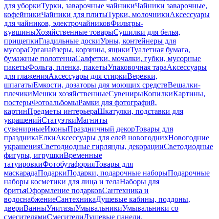
для уборки
Турки, заварочные чайники
Чайники заварочные,
кофейники
Чайники для плиты
Турки, молочники
Аксессуары
для чайников, электрочайников
Фильтры-
кувшины
Хозяйственные товары
Сушилки для белья,
прищепки
Гладильные доски
Урны, контейнеры для
мусора
Органайзеры, корзины, ящики
Туалетная бумага,
бумажные полотенца
Салфетки, мочалки, губки, мусорные
пакеты
Фольга, пленка, пакеты
Упаковочная тара
Аксессуары
для глажения
Аксессуары для стирки
Веревки,
шпагаты
Емкости, дозаторы для моющих средств
Вешалки-
плечики
Мешки хозяйственные
Сувениры
Копилки
Картины,
постеры
Фотоальбомы
Рамки для фотографий,
картин
Предметы интерьера
Шкатулки, подставки для
украшений
Статуэтки
Магниты
сувенирные
Иконы
Праздничный декор
Товары для
праздника
Елки
Аксессуары для елей новогодних
Новогодние
украшения
Светодиодные гирлянды, декорации
Светодиодные
фигуры, игрушки
Временные
татуировки
Фотобутафория
Товары для
маскарада
Подарки
Подарки, подарочные наборы
Подарочные
наборы косметики для лица и тела
Наборы для
бритья
Оформление подарков
Сантехника и
водоснабжение
Сантехника
Душевые кабины, поддоны,
двери
Ванны
Унитазы
Умывальники
Умывальники со
смесителями
Смесители
Душевые панели,