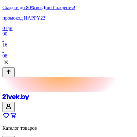
Скидки до 80% ко Дню Рождения!
промокод HAPPY22
01
дн
00
:
16
:
08
Каталог товаров