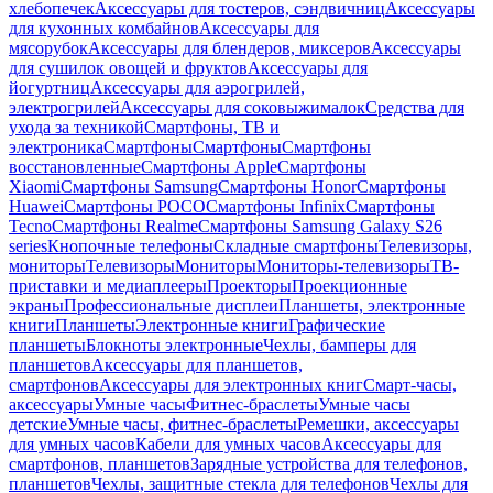
хлебопечек
Аксессуары для тостеров, сэндвичниц
Аксессуары
для кухонных комбайнов
Аксессуары для
мясорубок
Аксессуары для блендеров, миксеров
Аксессуары
для сушилок овощей и фруктов
Аксессуары для
йогуртниц
Аксессуары для аэрогрилей,
электрогрилей
Аксессуары для соковыжималок
Средства для
ухода за техникой
Смартфоны, ТВ и
электроника
Смартфоны
Смартфоны
Смартфоны
восстановленные
Смартфоны Apple
Смартфоны
Xiaomi
Смартфоны Samsung
Смартфоны Honor
Смартфоны
Huawei
Смартфоны POCO
Смартфоны Infinix
Смартфоны
Tecno
Смартфоны Realme
Смартфоны Samsung Galaxy S26
series
Кнопочные телефоны
Складные смартфоны
Телевизоры,
мониторы
Телевизоры
Мониторы
Мониторы-телевизоры
ТВ-
приставки и медиаплееры
Проекторы
Проекционные
экраны
Профессиональные дисплеи
Планшеты, электронные
книги
Планшеты
Электронные книги
Графические
планшеты
Блокноты электронные
Чехлы, бамперы для
планшетов
Аксессуары для планшетов,
смартфонов
Аксессуары для электронных книг
Смарт-часы,
аксессуары
Умные часы
Фитнес-браслеты
Умные часы
детские
Умные часы, фитнес-браслеты
Ремешки, аксессуары
для умных часов
Кабели для умных часов
Аксессуары для
смартфонов, планшетов
Зарядные устройства для телефонов,
планшетов
Чехлы, защитные стекла для телефонов
Чехлы для