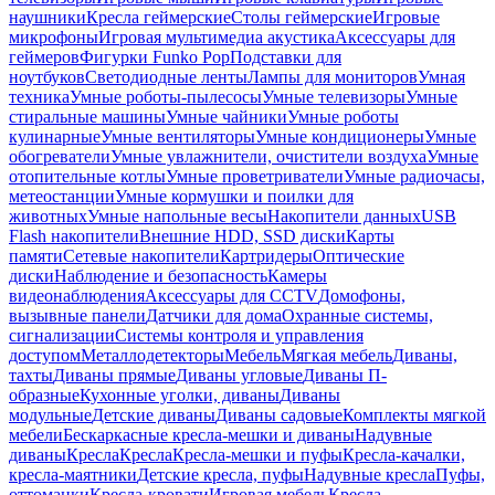
наушники
Кресла геймерские
Столы геймерские
Игровые
микрофоны
Игровая мультимедиа акустика
Аксессуары для
геймеров
Фигурки Funko Pop
Подставки для
ноутбуков
Светодиодные ленты
Лампы для мониторов
Умная
техника
Умные роботы-пылесосы
Умные телевизоры
Умные
стиральные машины
Умные чайники
Умные роботы
кулинарные
Умные вентиляторы
Умные кондиционеры
Умные
обогреватели
Умные увлажнители, очистители воздуха
Умные
отопительные котлы
Умные проветриватели
Умные радиочасы,
метеостанции
Умные кормушки и поилки для
животных
Умные напольные весы
Накопители данных
USB
Flash накопители
Внешние HDD, SSD диски
Карты
памяти
Сетевые накопители
Картридеры
Оптические
диски
Наблюдение и безопасность
Камеры
видеонаблюдения
Аксессуары для CCTV
Домофоны,
вызывные панели
Датчики для дома
Охранные системы,
сигнализации
Системы контроля и управления
доступом
Металлодетекторы
Мебель
Мягкая мебель
Диваны,
тахты
Диваны прямые
Диваны угловые
Диваны П-
образные
Кухонные уголки, диваны
Диваны
модульные
Детские диваны
Диваны садовые
Комплекты мягкой
мебели
Бескаркасные кресла-мешки и диваны
Надувные
диваны
Кресла
Кресла
Кресла-мешки и пуфы
Кресла-качалки,
кресла-маятники
Детские кресла, пуфы
Надувные кресла
Пуфы,
оттоманки
Кресла-кровати
Игровая мебель
Кресла