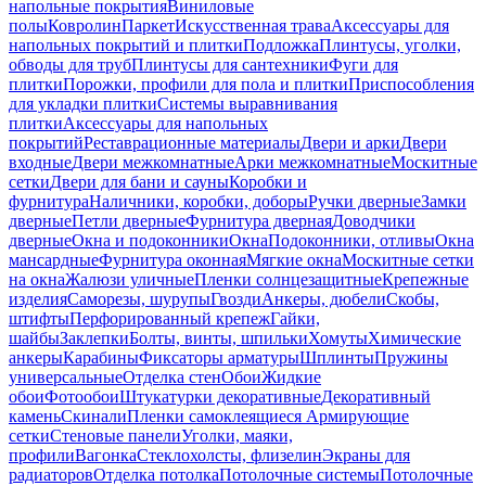
напольные покрытия
Виниловые
полы
Ковролин
Паркет
Искусственная трава
Аксессуары для
напольных покрытий и плитки
Подложка
Плинтусы, уголки,
обводы для труб
Плинтусы для сантехники
Фуги для
плитки
Порожки, профили для пола и плитки
Приспособления
для укладки плитки
Системы выравнивания
плитки
Аксессуары для напольных
покрытий
Реставрационные материалы
Двери и арки
Двери
входные
Двери межкомнатные
Арки межкомнатные
Москитные
сетки
Двери для бани и сауны
Коробки и
фурнитура
Наличники, коробки, доборы
Ручки дверные
Замки
дверные
Петли дверные
Фурнитура дверная
Доводчики
дверные
Окна и подоконники
Окна
Подоконники, отливы
Окна
мансардные
Фурнитура оконная
Мягкие окна
Москитные сетки
на окна
Жалюзи уличные
Пленки солнцезащитные
Крепежные
изделия
Саморезы, шурупы
Гвозди
Анкеры, дюбели
Скобы,
штифты
Перфорированный крепеж
Гайки,
шайбы
Заклепки
Болты, винты, шпильки
Хомуты
Химические
анкеры
Карабины
Фиксаторы арматуры
Шплинты
Пружины
универсальные
Отделка стен
Обои
Жидкие
обои
Фотообои
Штукатурки декоративные
Декоративный
камень
Скинали
Пленки самоклеящиеся
Армирующие
сетки
Стеновые панели
Уголки, маяки,
профили
Вагонка
Стеклохолсты, флизелин
Экраны для
радиаторов
Отделка потолка
Потолочные системы
Потолочные