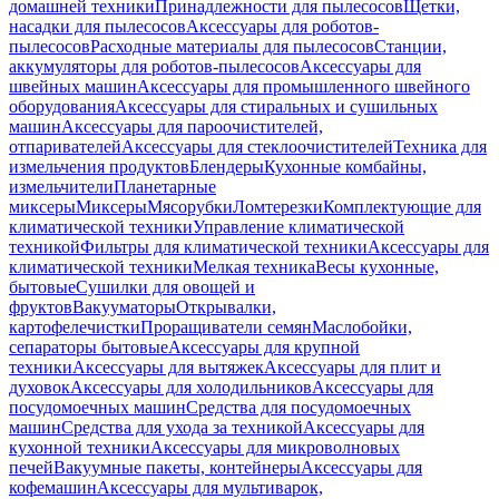
домашней техники
Принадлежности для пылесосов
Щетки,
насадки для пылесосов
Аксессуары для роботов-
пылесосов
Расходные материалы для пылесосов
Станции,
аккумуляторы для роботов-пылесосов
Аксессуары для
швейных машин
Аксессуары для промышленного швейного
оборудования
Аксессуары для стиральных и сушильных
машин
Аксессуары для пароочистителей,
отпаривателей
Аксессуары для стеклоочистителей
Техника для
измельчения продуктов
Блендеры
Кухонные комбайны,
измельчители
Планетарные
миксеры
Миксеры
Мясорубки
Ломтерезки
Комплектующие для
климатической техники
Управление климатической
техникой
Фильтры для климатической техники
Аксессуары для
климатической техники
Мелкая техника
Весы кухонные,
бытовые
Сушилки для овощей и
фруктов
Вакууматоры
Открывалки,
картофелечистки
Проращиватели семян
Маслобойки,
сепараторы бытовые
Аксессуары для крупной
техники
Аксессуары для вытяжек
Аксессуары для плит и
духовок
Аксессуары для холодильников
Аксессуары для
посудомоечных машин
Средства для посудомоечных
машин
Средства для ухода за техникой
Аксессуары для
кухонной техники
Аксессуары для микроволновых
печей
Вакуумные пакеты, контейнеры
Аксессуары для
кофемашин
Аксессуары для мультиварок,