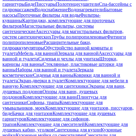
гарнитуры
Биде
Писсуары
Полотенцесушители
Спа-бассейны с
гидромассажем
Водоснабжение
Водонагреватели
Бытовые
насосы
Проточные фильтры для воды
Фильтры-
кувшины
Картриджи, комплектующие для проточных
фильтров
Магистральные фильтры, системы
сантехнические
Аксессуары для магистральных фильтров,
систем сантехнических
Трубы полипропиленовые
Фитинги
полипропиленовые
Расширительные баки,
гидроаккумуляторы
Обустройство ванной комнаты и
туалета
Мебель для ванной
Зеркала для ванной
Аксессуары для
ванной и туалета
Сиденья и чехлы для унитаза
Шторки,
карнизы для ванны
Стеклянные, пластиковые шторки для
ванны
Наборы для ванной и туалета
Зеркала
косметические
Сиденья для ванны
Коврики для ванной и
туалета
Экран-дверки в туалет
Комплектующие для мебели в
ванную
Комплектующие для сантехники
Экраны для ванн,
душевых поддонов
Опоры для ванн, душевых
поддонов
Комплектующие для ванн
Плинтусы для
сантехники
Сифоны, трапы
Комплектующие для
умывальников, моек
Комплектующие для унитазов, писсуаров,
биде
Бачки для унитазов
Комплектующие для душевых
гарнитуров
Комплектующие для сифонов,
трапов
Комплектующие для смесителей
Комплектующие для
душевых кабин, уголков
Сантехника для кухни
Кухонные
мойки
Кухонные мойки со смесителями
Смесители для