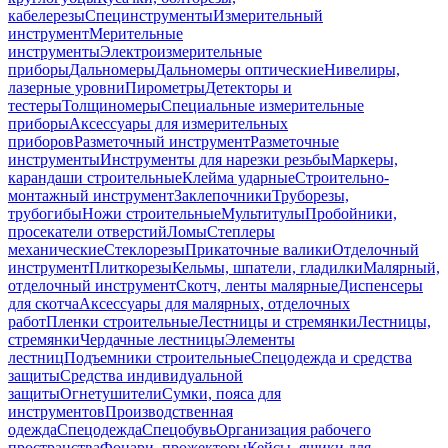
кабелерезы
Специнструменты
Измерительный
инструмент
Мерительные
инструменты
Электроизмерительные
приборы
Дальномеры
Дальномеры оптические
Нивелиры,
лазерные уровни
Пирометры
Детекторы и
тестеры
Толщиномеры
Специальные измерительные
приборы
Аксессуары для измерительных
приборов
Разметочный инструмент
Разметочные
инструменты
Инструменты для нарезки резьбы
Маркеры,
карандаши строительные
Клейма ударные
Строительно-
монтажный инструмент
Заклепочники
Труборезы,
трубогибы
Ножи строительные
Мультитулы
Пробойники,
просекатели отверстий
Ломы
Степлеры
механические
Стеклорезы
Прикаточные валики
Отделочный
инструмент
Плиткорезы
Кельмы, шпатели, гладилки
Малярный,
отделочный инструмент
Скотч, ленты малярные
Диспенсеры
для скотча
Аксессуары для малярных, отделочных
работ
Пленки строительные
Лестницы и стремянки
Лестницы,
стремянки
Чердачные лестницы
Элементы
лестниц
Подъемники строительные
Спецодежда и средства
защиты
Средства индивидуальной
защиты
Огнетушители
Сумки, пояса для
инструментов
Производственная
одежда
Спецодежда
Спецобувь
Организация рабочего
пространства
Фонари, прожекторы
Кейсы, ящики для