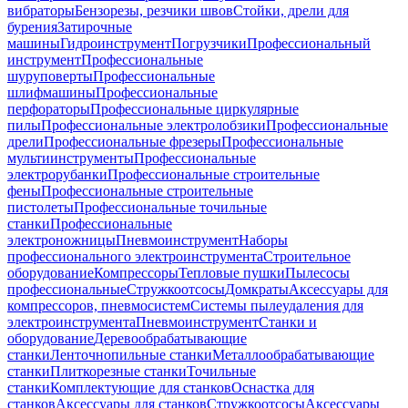
вибраторы
Бензорезы, резчики швов
Стойки, дрели для
бурения
Затирочные
машины
Гидроинструмент
Погрузчики
Профессиональный
инструмент
Профессиональные
шуруповерты
Профессиональные
шлифмашины
Профессиональные
перфораторы
Профессиональные циркулярные
пилы
Профессиональные электролобзики
Профессиональные
дрели
Профессиональные фрезеры
Профессиональные
мультиинструменты
Профессиональные
электрорубанки
Профессиональные строительные
фены
Профессиональные строительные
пистолеты
Профессиональные точильные
станки
Профессиональные
электроножницы
Пневмоинструмент
Наборы
профессионального электроинструмента
Строительное
оборудование
Компрессоры
Тепловые пушки
Пылесосы
профессиональные
Стружкоотсосы
Домкраты
Аксессуары для
компрессоров, пневмосистем
Системы пылеудаления для
электроинструмента
Пневмоинструмент
Станки и
оборудование
Деревообрабатывающие
станки
Ленточнопильные станки
Металлообрабатывающие
станки
Плиткорезные станки
Точильные
станки
Комплектующие для станков
Оснастка для
станков
Аксессуары для станков
Стружкоотсосы
Аксессуары