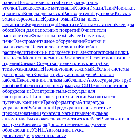
панели
Потолочные плиты
Багеты, молдинги,
уголки
Лакокрасочные материалы
Краски
Эмали
Лаки
Морилки,
пропитки
Колеры для краски
Растворители
Грунтовки
Краски,
эмали аэрозольные
Краски, эмали
Пены, клеи,
герметики
Жидкие гвозди
Герметики
Монтажная пена
Клеи для
обоев
Клеи для напольных покрытий
Очистители,
растворители
Фиксаторы резьбы
Клеи
Герметики,
пены
Электромонтажное оборудование
Розетки и
выключатели
Электрические звонки
Коробки
распределительные и подрозетники
Электропатроны
Вилки,
штепсели
Молниеприемники
Заземление
Электромонтажные
изделия
Клеммы
Средства диэлектрические
Трубки
термоусаживаемые
Изолирующие зажимы
Кабель и системы
для прокладки
Короба, трубы, металлорукав
Силовой
кабель
Наконечники, гильзы кабельные
Аксессуары для труб,
коробов
Кабельный крепеж
Арматура СИП
Электрощитовое
оборудование
Электрощиты
Аксессуары для
электрощита
Шины электротехнические
Выключатели
путевые, концевые
Трансформаторы
Аппаратура
управления
Рубильники
Предохранители
Частотные
преобразователи
Пускатели магнитные
Модульная
автоматика
Выключатели автоматические
Реле
Выключатели
нагрузки
Контакторы
Дополнительное модульное
оборудование
УЗИП
Автоматика пуска
двигателя
Дифференциальные