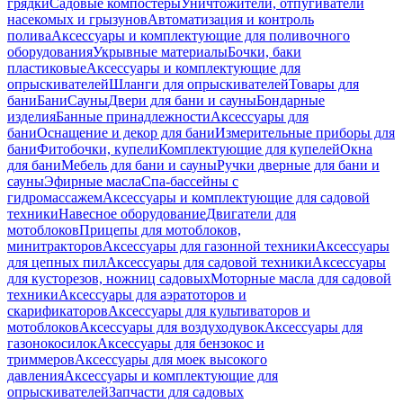
грядки
Садовые компостеры
Уничтожители, отпугиватели
насекомых и грызунов
Автоматизация и контроль
полива
Аксессуары и комплектующие для поливочного
оборудования
Укрывные материалы
Бочки, баки
пластиковые
Аксессуары и комплектующие для
опрыскивателей
Шланги для опрыскивателей
Товары для
бани
Бани
Сауны
Двери для бани и сауны
Бондарные
изделия
Банные принадлежности
Аксессуары для
бани
Оснащение и декор для бани
Измерительные приборы для
бани
Фитобочки, купели
Комплектующие для купелей
Окна
для бани
Мебель для бани и сауны
Ручки дверные для бани и
сауны
Эфирные масла
Спа-бассейны с
гидромассажем
Аксессуары и комплектующие для садовой
техники
Навесное оборудование
Двигатели для
мотоблоков
Прицепы для мотоблоков,
минитракторов
Аксессуары для газонной техники
Аксессуары
для цепных пил
Аксессуары для садовой техники
Аксессуары
для кусторезов, ножниц садовых
Моторные масла для садовой
техники
Аксессуары для аэратоторов и
скарификаторов
Аксессуары для культиваторов и
мотоблоков
Аксессуары для воздуходувок
Аксессуары для
газонокосилок
Аксессуары для бензокос и
триммеров
Аксессуары для моек высокого
давления
Аксессуары и комплектующие для
опрыскивателей
Запчасти для садовых