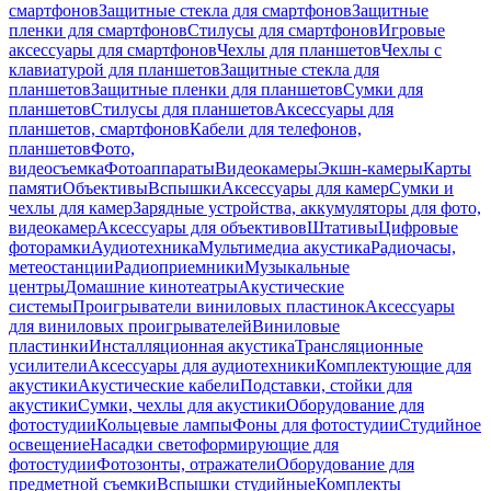
смартфонов
Защитные стекла для смартфонов
Защитные
пленки для смартфонов
Стилусы для смартфонов
Игровые
аксессуары для смартфонов
Чехлы для планшетов
Чехлы с
клавиатурой для планшетов
Защитные стекла для
планшетов
Защитные пленки для планшетов
Сумки для
планшетов
Стилусы для планшетов
Аксессуары для
планшетов, смартфонов
Кабели для телефонов,
планшетов
Фото,
видеосъемка
Фотоаппараты
Видеокамеры
Экшн-камеры
Карты
памяти
Объективы
Вспышки
Аксессуары для камер
Сумки и
чехлы для камер
Зарядные устройства, аккумуляторы для фото,
видеокамер
Аксессуары для объективов
Штативы
Цифровые
фоторамки
Аудиотехника
Мультимедиа акустика
Радиочасы,
метеостанции
Радиоприемники
Музыкальные
центры
Домашние кинотеатры
Акустические
системы
Проигрыватели виниловых пластинок
Аксессуары
для виниловых проигрывателей
Виниловые
пластинки
Инсталляционная акустика
Трансляционные
усилители
Аксессуары для аудиотехники
Комплектующие для
акустики
Акустические кабели
Подставки, стойки для
акустики
Сумки, чехлы для акустики
Оборудование для
фотостудии
Кольцевые лампы
Фоны для фотостудии
Студийное
освещение
Насадки светоформирующие для
фотостудии
Фотозонты, отражатели
Оборудование для
предметной съемки
Вспышки студийные
Комплекты