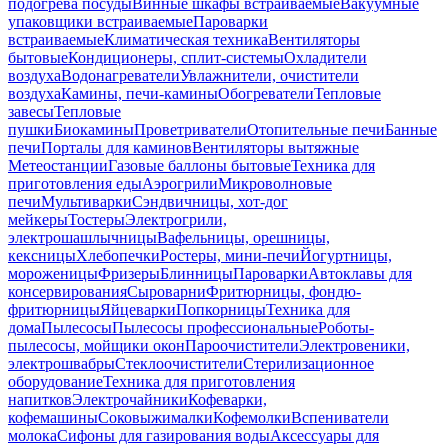
подогрева посуды
Винные шкафы встраиваемые
Вакуумные
упаковщики встраиваемые
Пароварки
встраиваемые
Климатическая техника
Вентиляторы
бытовые
Кондиционеры, сплит-системы
Охладители
воздуха
Водонагреватели
Увлажнители, очистители
воздуха
Камины, печи-камины
Обогреватели
Тепловые
завесы
Тепловые
пушки
Биокамины
Проветриватели
Отопительные печи
Банные
печи
Порталы для каминов
Вентиляторы вытяжные
Метеостанции
Газовые баллоны бытовые
Техника для
приготовления еды
Аэрогрили
Микроволновые
печи
Мультиварки
Сэндвичницы, хот-дог
мейкеры
Тостеры
Электрогрили,
электрошашлычницы
Вафельницы, орешницы,
кексницы
Хлебопечки
Ростеры, мини-печи
Йогуртницы,
мороженицы
Фризеры
Блинницы
Пароварки
Автоклавы для
консервирования
Сыроварни
Фритюрницы, фондю-
фритюрницы
Яйцеварки
Попкорницы
Техника для
дома
Пылесосы
Пылесосы профессиональные
Роботы-
пылесосы, мойщики окон
Пароочистители
Электровеники,
электрошвабры
Стеклоочистители
Стерилизационное
оборудование
Техника для приготовления
напитков
Электрочайники
Кофеварки,
кофемашины
Соковыжималки
Кофемолки
Вспениватели
молока
Сифоны для газирования воды
Аксессуары для