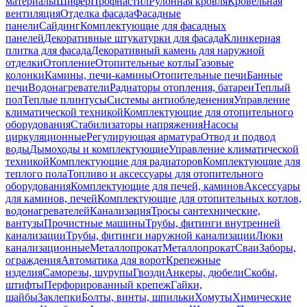
материалы
Шифер
Профнастил
Рулонная кровля
Кровельная
вентиляция
Отделка фасада
Фасадные
панели
Сайдинг
Комплектующие для фасадных
панелей
Декоративные штукатурки для фасада
Клинкерная
плитка для фасада
Декоративный камень для наружной
отделки
Отопление
Отопительные котлы
Газовые
колонки
Камины, печи-камины
Отопительные печи
Банные
печи
Водонагреватели
Радиаторы отопления, батареи
Теплый
пол
Теплые плинтусы
Системы антиобледенения
Управление
климатической техникой
Комплектующие для отопительного
оборудования
Стабилизаторы напряжения
Насосы
циркуляционные
Регулирующая арматура
Отвод и подвод
воды
Дымоходы и комплектующие
Управление климатической
техникой
Комплектующие для радиаторов
Комплектующие для
теплого пола
Топливо и аксессуары для отопительного
оборудования
Комплектующие для печей, каминов
Аксессуары
для каминов, печей
Комплектующие для отопительных котлов,
водонагревателей
Канализация
Тросы сантехнические,
вантузы
Прочистные машины
Трубы, фитинги внутренней
канализации
Трубы, фитинги наружной канализации
Люки
канализационные
Металлопрокат
Металлопрокат
Сваи
Заборы,
ограждения
Автоматика для ворот
Крепежные
изделия
Саморезы, шурупы
Гвозди
Анкеры, дюбели
Скобы,
штифты
Перфорированный крепеж
Гайки,
шайбы
Заклепки
Болты, винты, шпильки
Хомуты
Химические