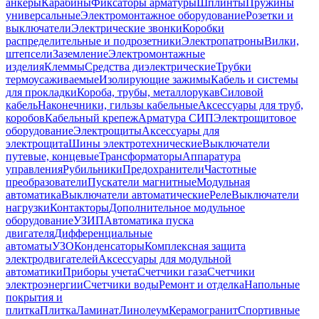
анкеры
Карабины
Фиксаторы арматуры
Шплинты
Пружины
универсальные
Электромонтажное оборудование
Розетки и
выключатели
Электрические звонки
Коробки
распределительные и подрозетники
Электропатроны
Вилки,
штепсели
Заземление
Электромонтажные
изделия
Клеммы
Средства диэлектрические
Трубки
термоусаживаемые
Изолирующие зажимы
Кабель и системы
для прокладки
Короба, трубы, металлорукав
Силовой
кабель
Наконечники, гильзы кабельные
Аксессуары для труб,
коробов
Кабельный крепеж
Арматура СИП
Электрощитовое
оборудование
Электрощиты
Аксессуары для
электрощита
Шины электротехнические
Выключатели
путевые, концевые
Трансформаторы
Аппаратура
управления
Рубильники
Предохранители
Частотные
преобразователи
Пускатели магнитные
Модульная
автоматика
Выключатели автоматические
Реле
Выключатели
нагрузки
Контакторы
Дополнительное модульное
оборудование
УЗИП
Автоматика пуска
двигателя
Дифференциальные
автоматы
УЗО
Конденсаторы
Комплексная защита
электродвигателей
Аксессуары для модульной
автоматики
Приборы учета
Счетчики газа
Счетчики
электроэнергии
Счетчики воды
Ремонт и отделка
Напольные
покрытия и
плитка
Плитка
Ламинат
Линолеум
Керамогранит
Спортивные