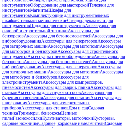
инструментов
Оборудование для мастерской
Тележки для
инструментов
Магниты
Шкафы для
инструментов
Комплектующие для инструментальных
шкафов
Стеллажи металлические
Стенды, держатели для
инструментов
Поддоны для инструментов
Аксессуары для
силовой и строительной техники
Аксессуары для
бензорезов
Аксессуары для бетоносмесителей
Аксессуары для
виброоборудования
Аксессуары для генераторов
Аксессуары
для затирочных машин
Аксессуары для мотопомп
Аксессуары
для мотобуров и бензобуров
Аксессуары для строительного
инструмента
Аксессуары пневмооборудования
Аксессуары для
бензорезов
Аксессуары для бетоносмесителей
Аксессуары для
виброоборудования
Аксессуары для генераторов
Аксессуары
для затирочных машин
Аксессуары для мотопомп
Аксессуары
для мотобуров и бензобуров
Аксессуары для
электроинструмента
Аксессуары для компрессоров,
пневмосистем
Аксессуары для сварки, пайки
Аксессуары для
станков
Аксессуары для стружкоотсосов
Аксессуары для
бурения и сверления
Аксессуары для резания
Аксессуары для
шлифования
Аксессуары для измерительных
приборов
Аксессуары для станков
Дом и сад
Садовая
техника
Триммеры, бензокосы
Цепные
пилы
Газонокосилки
Культиваторы, мотоблоки
Кусторезы,
садовые ножницы
Садовые, кормовые измельчители
Садовые