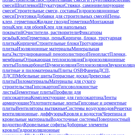
смеси
Шпатлевки
Штукатурки
Стяжки, самонивелирующие
смеси
Строительные смеси, составы
Гидроизоляционные
смеси
Грунтовки
Добавки для строительных смесей
Пены,
клеи, герметики
Жидкие гвозди
Герметики
Монтажная
пена
Клеи для обоев
Клеи для напольных
покрытий
Очистители, растворители
Фиксаторы
резьбы
Клеи
Герметики, пены
Кирпичи, блоки, тротуарная
плитка
Кирпичи
Строительные блоки
Тротуарная
плитка
Изоляционные материалы
Минеральная
вата
Экструдированный пенополистирол
Пенопласт
Пленки,
мембраны
Отражающая теплоизоляция
Гидроизоляционные
ленты
Поликарбонат
Шумоизоляция
Теплоизоляция
Звукоизоляц
плитные и пиломатериалы
Плиты OSB
Фанера
ДСП,
ЛДСП
Мебельные щиты
Террасные доски
Древесные
плиты
Пиломатериалы
Материалы для сухого
строительства
Гипсокартон
Гипсоволокнистые
листы
Цементные плиты
Профили для
гипсокартона
Комплектующие для гипсокартона
Ленты
армирующие
Уплотнительные ленты
Гипсовые и цементные
плиты
Вентиляторы вытяжные
Системы воздуховодов
Решетки
вентиляционные, диффузоры
Кровля и водосток
Черепица и
кровельные материалы
Водосточные системы
Поверхностный
водоотвод
Кровельные софиты
Доборные элементы
кровли
Гидроизоляционные