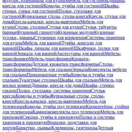
модули
Столешницы для кухни
Мебель для гостиной
Диваны,
кресла для гостиной
Комоды, тумбы для гостиной
Шкафы,
стенки, горки для гостиной
Полки, стеллажи для
гостиной
Журнальные столы, столы-книги
Кресла, стулья для
дома
Кресла-качалки, кресла-маятники
Мебель для
кухни
Столы, столики
Стулья для кухни
Стулья, табуреты
барные
Кухонный гарнитур
Кухонные модули
Кухонные
уголки, диваны
Стульчики для кормления
Системы хранения
для кухни
Мебель для ванной
Тумбы, консоли для
ванной
Шкафы, пеналы для ванной
Шкафчики, полки для
ванной
Зеркала для ванной
Аксессуары для ванной
Мебель-
трансформер
Мебель-трансформер
Кровати-
трансформеры
Детские кроватки-трансформеры
Столы-
трансформеры
Мебель для спальни
Зеркала
Комплекты мебели
для спальни
Прикроватные тумбы
Комоды и тумбы для
спальни
Туалетные столики
Шкафы для спальни
Мебель для
жилых комнат
Диваны, кресла для дома
Шкафы, стенки,
секции
Полки, стеллажи, системы хранения
Стулья,
кресла
Комоды и тумбы
Журнальные столы, столы-
книги
Кресла-качалки, кресла-маятники
Мебель для
телевизора
Комоды, тумбы под телевизор
Кронштейны, стойки
для телевизора
Каминокомплекты под телевизор
Мебель для
прихожей
Секции, тумбы в прихожую
Полки и системы
хранения в прихожую
Вешалки, подставки для
зонтов
Банкетки, скамьи
Ключницы, газетницы
Детская