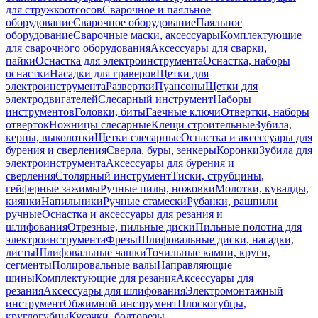
для стружкоотсосов
Сварочное и паяльное
оборудование
Сварочное оборудование
Паяльное
оборудование
Сварочные маски, аксессуары
Комплектующие
для сварочного оборудования
Аксессуары для сварки,
пайки
Оснастка для электроинструмента
Оснастка, наборы
оснастки
Насадки для граверов
Щетки для
электроинструмента
Развертки
Пуансоны
Щетки для
электродвигателей
Слесарный инструмент
Наборы
инструментов
Головки, биты
Гаечные ключи
Отвертки, наборы
отверток
Ножницы слесарные
Клещи строительные
Зубила,
керны, выколотки
Щетки слесарные
Оснастка и аксессуары для
бурения и сверления
Сверла, буры, зенкеры
Коронки
Зубила для
электроинструмента
Аксессуары для бурения и
сверления
Столярный инструмент
Тиски, струбцины,
гейферные зажимы
Ручные пилы, ножовки
Молотки, кувалды,
киянки
Напильники
Ручные стамески
Рубанки, рашпили
ручные
Оснастка и аксессуары для резания и
шлифования
Отрезные, пильные диски
Пильные полотна для
электроинструмента
Фрезы
Шлифовальные диски, насадки,
листы
Шлифовальные чашки
Точильные камни, круги,
сегменты
Полировальные валы
Направляющие
шины
Комплектующие для резания
Аксессуары для
резания
Аксессуары для шлифования
Электромонтажный
инструмент
Обжимной инструмент
Плоскогубцы,
круглогубцы
Кусачки, болторезы,