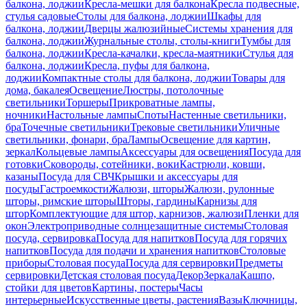
балкона, лоджии
Кресла-мешки для балкона
Кресла подвесные,
стулья садовые
Столы для балкона, лоджии
Шкафы для
балкона, лоджии
Дверцы жалюзийные
Системы хранения для
балкона, лоджии
Журнальные столы, столы-книги
Тумбы для
балкона, лоджии
Кресла-качалки, кресла-маятники
Стулья для
балкона, лоджии
Кресла, пуфы для балкона,
лоджии
Компактные столы для балкона, лоджии
Товары для
дома, бакалея
Освещение
Люстры, потолочные
светильники
Торшеры
Прикроватные лампы,
ночники
Настольные лампы
Споты
Настенные светильники,
бра
Точечные светильники
Трековые светильники
Уличные
светильники, фонари, бра
Лампы
Освещение для картин,
зеркал
Кольцевые лампы
Аксессуары для освещения
Посуда для
готовки
Сковороды, сотейники, воки
Кастрюли, ковши,
казаны
Посуда для СВЧ
Крышки и аксессуары для
посуды
Гастроемкости
Жалюзи, шторы
Жалюзи, рулонные
шторы, римские шторы
Шторы, гардины
Карнизы для
штор
Комплектующие для штор, карнизов, жалюзи
Пленки для
окон
Электроприводные солнцезащитные системы
Столовая
посуда, сервировка
Посуда для напитков
Посуда для горячих
напитков
Посуда для подачи и хранения напитков
Столовые
приборы
Столовая посуда
Посуда для сервировки
Предметы
сервировки
Детская столовая посуда
Декор
Зеркала
Кашпо,
стойки для цветов
Картины, постеры
Часы
интерьерные
Искусственные цветы, растения
Вазы
Ключницы,