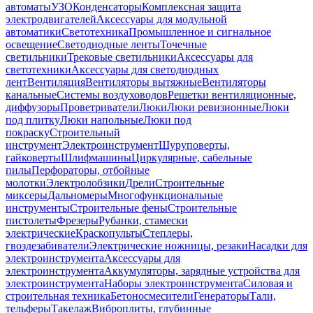
автоматы
УЗО
Конденсаторы
Комплексная защита
электродвигателей
Аксессуары для модульной
автоматики
Светотехника
Промышленное и сигнальное
освещение
Светодиодные ленты
Точечные
светильники
Трековые светильники
Аксессуары для
светотехники
Аксессуары для светодиодных
лент
Вентиляция
Вентиляторы вытяжные
Вентиляторы
канальные
Системы воздуховодов
Решетки вентиляционные,
диффузоры
Проветриватели
Люки
Люки ревизионные
Люки
под плитку
Люки напольные
Люки под
покраску
Строительный
инструмент
Электроинструмент
Шуруповерты,
гайковерты
Шлифмашины
Циркулярные, сабельные
пилы
Перфораторы, отбойные
молотки
Электролобзики
Дрели
Строительные
миксеры
Дальномеры
Многофункциональные
инструменты
Строительные фены
Строительные
пистолеты
Фрезеры
Рубанки, стамески
электрические
Краскопульты
Степлеры,
гвоздезабиватели
Электрические ножницы, резаки
Насадки для
электроинструмента
Аксессуары для
электроинструмента
Аккумуляторы, зарядные устройства для
электроинструмента
Наборы электроинструмента
Силовая и
строительная техника
Бетоносмесители
Генераторы
Тали,
тельферы
Такелаж
Виброплиты, глубинные