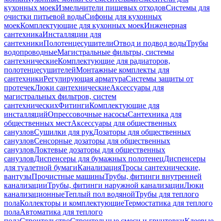
кухонных моек
Измельчители пищевых отходов
Системы для
очистки питьевой воды
Сифоны для кухонных
моек
Комплектующие для кухонных моек
Инженерная
сантехника
Инсталляции для
сантехники
Полотенцесушители
Отвод и подвод воды
Трубы
водопроводные
Магистральные фильтры, системы
сантехнические
Комплектующие для радиаторов,
полотенцесушителей
Монтажные комплекты для
сантехники
Регулирующая арматура
Системы защиты от
протечек
Люки сантехнические
Аксессуары для
магистральных фильтров, систем
сантехнических
Фитинги
Комплектующие для
инсталляций
Опрессовочные насосы
Сантехника для
общественных мест
Аксессуары для общественных
санузлов
Сушилки для рук
Дозаторы для общественных
санузлов
Сенсорные дозаторы для общественных
санузлов
Локтевые дозаторы для общественных
санузлов
Диспенсеры для бумажных полотенец
Диспенсеры
для туалетной бумаги
Канализация
Тросы сантехнические,
вантузы
Прочистные машины
Трубы, фитинги внутренней
канализации
Трубы, фитинги наружной канализации
Люки
канализационные
Теплый пол водяной
Трубы для теплого
пола
Коллекторы и комплектующие
Термостатика для теплого
пола
Автоматика для теплого
пола
Строительство
Строительные смеси и грунтовки
Клеевые