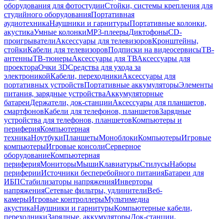
оборудования для фотостудии
Стойки, системы крепления для
студийного оборудования
Портативная
аудиотехника
Наушники и гарнитуры
Портативные колонки,
акустика
Умные колонки
MP3-плееры
Диктофоны
CD-
проигрыватели
Аксессуары для телевизоров
Кронштейны,
стойки
Кабели для телевизоров
Подписки на видеосервисы
ТВ-
антенны
ТВ-тюнеры
Аксессуары для ТВ
Аксессуары для
проектора
Очки 3D
Средства для ухода за
электроникой
Кабели, переходники
Аксессуары для
портативных устройств
Портативные аккумуляторы
Элементы
питания, зарядные устройства
Аккумуляторные
батареи
Держатели, док-станции
Аксессуары для планшетов,
смартфонов
Кабели для телефонов, планшетов
Зарядные
устройства для телефонов, планшетов
Компьютеры и
периферия
Компьютерная
техника
Ноутбуки
Планшеты
Моноблоки
Компьютеры
Игровые
компьютеры
Игровые консоли
Серверное
оборудование
Компьютерная
периферия
Мониторы
Мыши
Клавиатуры
Стилусы
Наборы
периферии
Источники бесперебойного питания
Батареи для
ИБП
Стабилизаторы напряжения
Инверторы
напряжения
Сетевые фильтры, удлинители
Веб-
камеры
Игровые контроллеры
Мультимедиа
акустика
Наушники и гарнитуры
Компьютерные кабели,
переходники
Зарядные, аккумуляторы
Док-станции,