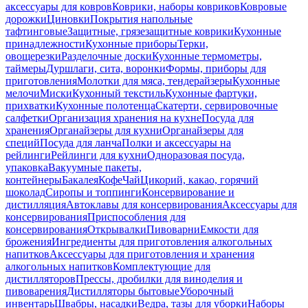
аксессуары для ковров
Коврики, наборы ковриков
Ковровые
дорожки
Циновки
Покрытия напольные
тафтинговые
Защитные, грязезащитные коврики
Кухонные
принадлежности
Кухонные приборы
Терки,
овощерезки
Разделочные доски
Кухонные термометры,
таймеры
Дуршлаги, сита, воронки
Формы, приборы для
приготовления
Молотки для мяса, тендерайзеры
Кухонные
мелочи
Миски
Кухонный текстиль
Кухонные фартуки,
прихватки
Кухонные полотенца
Скатерти, сервировочные
салфетки
Организация хранения на кухне
Посуда для
хранения
Органайзеры для кухни
Органайзеры для
специй
Посуда для ланча
Полки и аксессуары на
рейлинги
Рейлинги для кухни
Одноразовая посуда,
упаковка
Вакуумные пакеты,
контейнеры
Бакалея
Кофе
Чай
Цикорий, какао, горячий
шоколад
Сиропы и топпинги
Консервирование и
дистилляция
Автоклавы для консервирования
Аксессуары для
консервирования
Приспособления для
консервирования
Открывалки
Пивоварни
Емкости для
брожения
Ингредиенты для приготовления алкогольных
напитков
Аксессуары для приготовления и хранения
алкогольных напитков
Комплектующие для
дистилляторов
Прессы, дробилки для виноделия и
пивоварения
Дистилляторы бытовые
Уборочный
инвентарь
Швабры, насадки
Ведра, тазы для уборки
Наборы