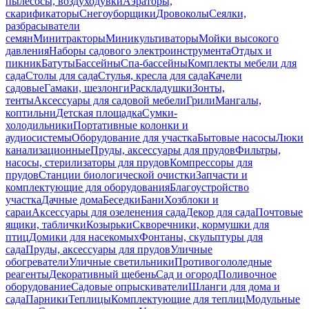
пылесосы, воздуходувки
Аэраторы,
скарификаторы
Снегоуборщики
Дровоколы
Сеялки,
разбрасыватели
семян
Минитракторы
Миникультиваторы
Мойки высокого
давления
Наборы садового электроинструмента
Отдых и
пикник
Батуты
Бассейны
Спа-бассейны
Комплекты мебели для
сада
Столы для сада
Стулья, кресла для сада
Качели
садовые
Гамаки, шезлонги
Раскладушки
Зонты,
тенты
Аксессуары для садовой мебели
Грили
Мангалы,
коптильни
Детская площадка
Сумки-
холодильники
Портативные колонки и
аудиосистемы
Оборудование для участка
Бытовые насосы
Люки
канализационные
Пруды, аксессуары для прудов
Фильтры,
насосы, стерилизаторы для прудов
Компрессоры для
прудов
Станции биологической очистки
Запчасти и
комплектующие для оборудования
Благоустройство
участка
Дачные дома
Беседки
Бани
Хозблоки и
сараи
Аксессуары для озеленения сада
Декор для сада
Почтовые
ящики, таблички
Козырьки
Скворечники, кормушки для
птиц
Домики для насекомых
Фонтаны, скульптуры для
сада
Пруды, аксессуары для прудов
Уличные
обогреватели
Уличные светильники
Противогололедные
реагенты
Декоративный щебень
Сад и огород
Поливочное
оборудование
Садовые опрыскиватели
Шланги для дома и
сада
Парники
Теплицы
Комплектующие для теплиц
Модульные