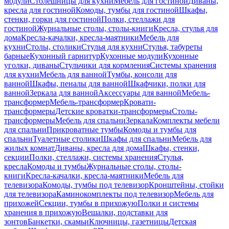
модули
Столешницы для кухни
Мебель для гостиной
Диваны,
кресла для гостиной
Комоды, тумбы для гостиной
Шкафы,
стенки, горки для гостиной
Полки, стеллажи для
гостиной
Журнальные столы, столы-книги
Кресла, стулья для
дома
Кресла-качалки, кресла-маятники
Мебель для
кухни
Столы, столики
Стулья для кухни
Стулья, табуреты
барные
Кухонный гарнитур
Кухонные модули
Кухонные
уголки, диваны
Стульчики для кормления
Системы хранения
для кухни
Мебель для ванной
Тумбы, консоли для
ванной
Шкафы, пеналы для ванной
Шкафчики, полки для
ванной
Зеркала для ванной
Аксессуары для ванной
Мебель-
трансформер
Мебель-трансформер
Кровати-
трансформеры
Детские кроватки-трансформеры
Столы-
трансформеры
Мебель для спальни
Зеркала
Комплекты мебели
для спальни
Прикроватные тумбы
Комоды и тумбы для
спальни
Туалетные столики
Шкафы для спальни
Мебель для
жилых комнат
Диваны, кресла для дома
Шкафы, стенки,
секции
Полки, стеллажи, системы хранения
Стулья,
кресла
Комоды и тумбы
Журнальные столы, столы-
книги
Кресла-качалки, кресла-маятники
Мебель для
телевизора
Комоды, тумбы под телевизор
Кронштейны, стойки
для телевизора
Каминокомплекты под телевизор
Мебель для
прихожей
Секции, тумбы в прихожую
Полки и системы
хранения в прихожую
Вешалки, подставки для
зонтов
Банкетки, скамьи
Ключницы, газетницы
Детская