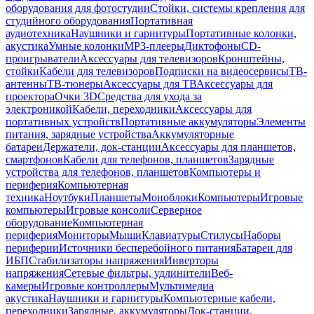
оборудования для фотостудии
Стойки, системы крепления для
студийного оборудования
Портативная
аудиотехника
Наушники и гарнитуры
Портативные колонки,
акустика
Умные колонки
MP3-плееры
Диктофоны
CD-
проигрыватели
Аксессуары для телевизоров
Кронштейны,
стойки
Кабели для телевизоров
Подписки на видеосервисы
ТВ-
антенны
ТВ-тюнеры
Аксессуары для ТВ
Аксессуары для
проектора
Очки 3D
Средства для ухода за
электроникой
Кабели, переходники
Аксессуары для
портативных устройств
Портативные аккумуляторы
Элементы
питания, зарядные устройства
Аккумуляторные
батареи
Держатели, док-станции
Аксессуары для планшетов,
смартфонов
Кабели для телефонов, планшетов
Зарядные
устройства для телефонов, планшетов
Компьютеры и
периферия
Компьютерная
техника
Ноутбуки
Планшеты
Моноблоки
Компьютеры
Игровые
компьютеры
Игровые консоли
Серверное
оборудование
Компьютерная
периферия
Мониторы
Мыши
Клавиатуры
Стилусы
Наборы
периферии
Источники бесперебойного питания
Батареи для
ИБП
Стабилизаторы напряжения
Инверторы
напряжения
Сетевые фильтры, удлинители
Веб-
камеры
Игровые контроллеры
Мультимедиа
акустика
Наушники и гарнитуры
Компьютерные кабели,
переходники
Зарядные, аккумуляторы
Док-станции,