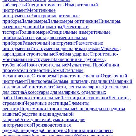
кабелерезы
Специнструменты
Измерительный
инструмент
Мерительные
инструменты
Электроизмерительные
приборы
Дальномеры
Дальномеры оптические
Нивелиры,
лазерные уровни
Пирометры
Детекторы и
тестеры
Толщиномеры
Специальные измерительные
приборы
Аксессуары для измерительных
приборов
Разметочный инструмент
Разметочные
инструменты
Инструменты для нарезки резьбы
Маркеры,
карандаши строительные
Клейма ударные
Строительно-
монтажный инструмент
Заклепочники
Труборезы,
трубогибы
Ножи строительные
Мультитулы
Пробойники,
просекатели отверстий
Ломы
Степлеры
механические
Стеклорезы
Прикаточные валики
Отделочный
инструмент
Плиткорезы
Кельмы, шпатели, гладилки
Малярный,
отделочный инструмент
Скотч, ленты малярные
Диспенсеры
для скотча
Аксессуары для малярных, отделочных
работ
Пленки строительные
Лестницы и стремянки
Лестницы,
стремянки
Чердачные лестницы
Элементы
лестниц
Подъемники строительные
Спецодежда и средства
защиты
Средства индивидуальной
защиты
Огнетушители
Сумки, пояса для
инструментов
Производственная
одежда
Спецодежда
Спецобувь
Организация рабочего
пространства
Фонари, прожекторы
Кейсы, ящики для