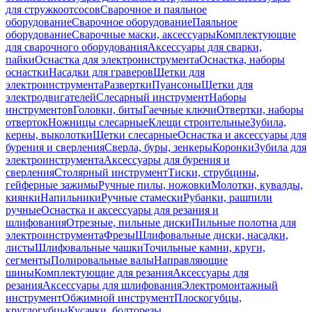
для стружкоотсосов
Сварочное и паяльное
оборудование
Сварочное оборудование
Паяльное
оборудование
Сварочные маски, аксессуары
Комплектующие
для сварочного оборудования
Аксессуары для сварки,
пайки
Оснастка для электроинструмента
Оснастка, наборы
оснастки
Насадки для граверов
Щетки для
электроинструмента
Развертки
Пуансоны
Щетки для
электродвигателей
Слесарный инструмент
Наборы
инструментов
Головки, биты
Гаечные ключи
Отвертки, наборы
отверток
Ножницы слесарные
Клещи строительные
Зубила,
керны, выколотки
Щетки слесарные
Оснастка и аксессуары для
бурения и сверления
Сверла, буры, зенкеры
Коронки
Зубила для
электроинструмента
Аксессуары для бурения и
сверления
Столярный инструмент
Тиски, струбцины,
гейферные зажимы
Ручные пилы, ножовки
Молотки, кувалды,
киянки
Напильники
Ручные стамески
Рубанки, рашпили
ручные
Оснастка и аксессуары для резания и
шлифования
Отрезные, пильные диски
Пильные полотна для
электроинструмента
Фрезы
Шлифовальные диски, насадки,
листы
Шлифовальные чашки
Точильные камни, круги,
сегменты
Полировальные валы
Направляющие
шины
Комплектующие для резания
Аксессуары для
резания
Аксессуары для шлифования
Электромонтажный
инструмент
Обжимной инструмент
Плоскогубцы,
круглогубцы
Кусачки, болторезы,