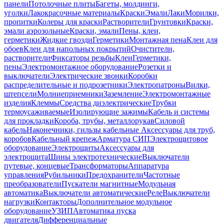
панели
Потолочные плиты
Багеты, молдинги,
уголки
Лакокрасочные материалы
Краски
Эмали
Лаки
Морилки,
пропитки
Колеры для краски
Растворители
Грунтовки
Краски,
эмали аэрозольные
Краски, эмали
Пены, клеи,
герметики
Жидкие гвозди
Герметики
Монтажная пена
Клеи для
обоев
Клеи для напольных покрытий
Очистители,
растворители
Фиксаторы резьбы
Клеи
Герметики,
пены
Электромонтажное оборудование
Розетки и
выключатели
Электрические звонки
Коробки
распределительные и подрозетники
Электропатроны
Вилки,
штепсели
Молниеприемники
Заземление
Электромонтажные
изделия
Клеммы
Средства диэлектрические
Трубки
термоусаживаемые
Изолирующие зажимы
Кабель и системы
для прокладки
Короба, трубы, металлорукав
Силовой
кабель
Наконечники, гильзы кабельные
Аксессуары для труб,
коробов
Кабельный крепеж
Арматура СИП
Электрощитовое
оборудование
Электрощиты
Аксессуары для
электрощита
Шины электротехнические
Выключатели
путевые, концевые
Трансформаторы
Аппаратура
управления
Рубильники
Предохранители
Частотные
преобразователи
Пускатели магнитные
Модульная
автоматика
Выключатели автоматические
Реле
Выключатели
нагрузки
Контакторы
Дополнительное модульное
оборудование
УЗИП
Автоматика пуска
двигателя
Дифференциальные