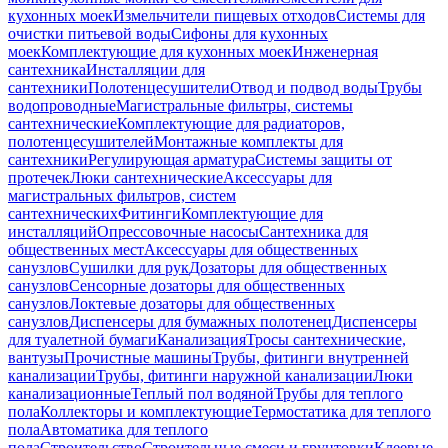
кухонных моек
Измельчители пищевых отходов
Системы для
очистки питьевой воды
Сифоны для кухонных
моек
Комплектующие для кухонных моек
Инженерная
сантехника
Инсталляции для
сантехники
Полотенцесушители
Отвод и подвод воды
Трубы
водопроводные
Магистральные фильтры, системы
сантехнические
Комплектующие для радиаторов,
полотенцесушителей
Монтажные комплекты для
сантехники
Регулирующая арматура
Системы защиты от
протечек
Люки сантехнические
Аксессуары для
магистральных фильтров, систем
сантехнических
Фитинги
Комплектующие для
инсталляций
Опрессовочные насосы
Сантехника для
общественных мест
Аксессуары для общественных
санузлов
Сушилки для рук
Дозаторы для общественных
санузлов
Сенсорные дозаторы для общественных
санузлов
Локтевые дозаторы для общественных
санузлов
Диспенсеры для бумажных полотенец
Диспенсеры
для туалетной бумаги
Канализация
Тросы сантехнические,
вантузы
Прочистные машины
Трубы, фитинги внутренней
канализации
Трубы, фитинги наружной канализации
Люки
канализационные
Теплый пол водяной
Трубы для теплого
пола
Коллекторы и комплектующие
Термостатика для теплого
пола
Автоматика для теплого
пола
Строительство
Строительные смеси и грунтовки
Клеевые