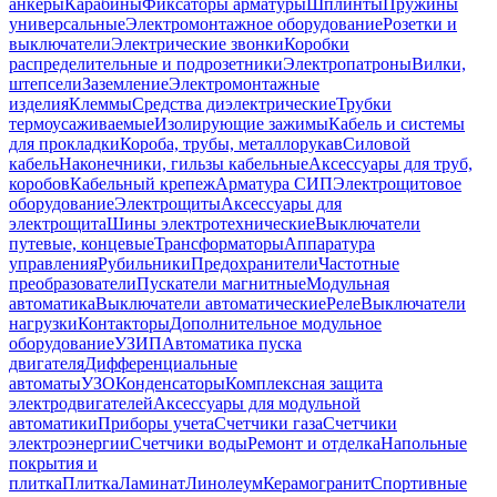
анкеры
Карабины
Фиксаторы арматуры
Шплинты
Пружины
универсальные
Электромонтажное оборудование
Розетки и
выключатели
Электрические звонки
Коробки
распределительные и подрозетники
Электропатроны
Вилки,
штепсели
Заземление
Электромонтажные
изделия
Клеммы
Средства диэлектрические
Трубки
термоусаживаемые
Изолирующие зажимы
Кабель и системы
для прокладки
Короба, трубы, металлорукав
Силовой
кабель
Наконечники, гильзы кабельные
Аксессуары для труб,
коробов
Кабельный крепеж
Арматура СИП
Электрощитовое
оборудование
Электрощиты
Аксессуары для
электрощита
Шины электротехнические
Выключатели
путевые, концевые
Трансформаторы
Аппаратура
управления
Рубильники
Предохранители
Частотные
преобразователи
Пускатели магнитные
Модульная
автоматика
Выключатели автоматические
Реле
Выключатели
нагрузки
Контакторы
Дополнительное модульное
оборудование
УЗИП
Автоматика пуска
двигателя
Дифференциальные
автоматы
УЗО
Конденсаторы
Комплексная защита
электродвигателей
Аксессуары для модульной
автоматики
Приборы учета
Счетчики газа
Счетчики
электроэнергии
Счетчики воды
Ремонт и отделка
Напольные
покрытия и
плитка
Плитка
Ламинат
Линолеум
Керамогранит
Спортивные