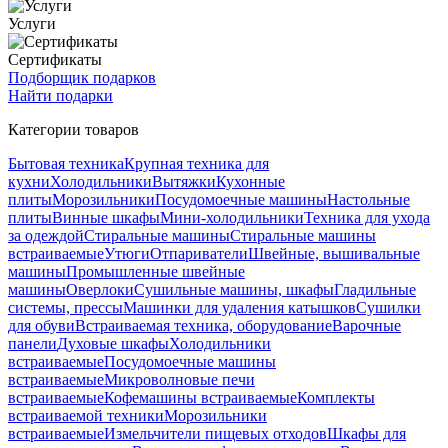
Услуги
Сертификаты
Подборщик подарков
Найти подарки
Категории товаров
Бытовая техника
Крупная техника для
кухни
Холодильники
Вытяжки
Кухонные
плиты
Морозильники
Посудомоечные машины
Настольные
плиты
Винные шкафы
Мини-холодильники
Техника для ухода
за одеждой
Стиральные машины
Стиральные машины
встраиваемые
Утюги
Отпариватели
Швейные, вышивальные
машины
Промышленные швейные
машины
Оверлоки
Сушильные машины, шкафы
Гладильные
системы, прессы
Машинки для удаления катышков
Сушилки
для обуви
Встраиваемая техника, оборудование
Варочные
панели
Духовые шкафы
Холодильники
встраиваемые
Посудомоечные машины
встраиваемые
Микроволновые печи
встраиваемые
Кофемашины встраиваемые
Комплекты
встраиваемой техники
Морозильники
встраиваемые
Измельчители пищевых отходов
Шкафы для