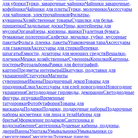
для уборки
Турки, заварочные чайники
Чайники заварочные,
кофейники
Чайники для плиты
Турки, молочники
Аксессуары
для чайников, электрочайников
Фильтры-
кувшины
Хозяйственные товары
Сушилки для белья,
прищепки
Гладильные доски
Урны, контейнеры для
мусора
Органайзеры, корзины, ящики
Туалетная бумага,
бумажные полотенца
Салфетки, мочалки, губки, мусорные
пакеты
Фольга, пленка, пакеты
Упаковочная тара
Аксессуары
для глажения
Аксессуары для стирки
Веревки,
шпагаты
Емкости, дозаторы для моющих средств
Вешалки-
плечики
Мешки хозяйственные
Сувениры
Копилки
Картины,
постеры
Фотоальбомы
Рамки для фотографий,
картин
Предметы интерьера
Шкатулки, подставки для
украшений
Статуэтки
Магниты
сувенирные
Иконы
Праздничный декор
Товары для
праздника
Елки
Аксессуары для елей новогодних
Новогодние
украшения
Светодиодные гирлянды, декорации
Светодиодные
фигуры, игрушки
Временные
татуировки
Фотобутафория
Товары для
маскарада
Подарки
Подарки, подарочные наборы
Подарочные
наборы косметики для лица и тела
Наборы для
бритья
Оформление подарков
Сантехника и
водоснабжение
Сантехника
Душевые кабины, поддоны,
двери
Ванны
Унитазы
Умывальники
Умывальники со
смесителями
Смесители
Душевые панели,