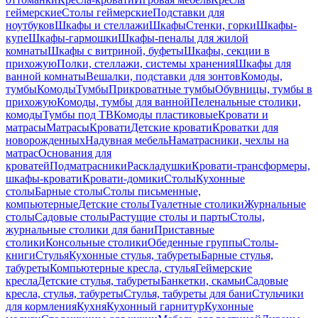
геймерские
Столы геймерские
Подставки для
ноутбуков
Шкафы и стеллажи
Шкафы
Стенки, горки
Шкафы-
купе
Шкафы-гармошки
Шкафы-пеналы для жилой
комнаты
Шкафы с витриной, буфеты
Шкафы, секции в
прихожую
Полки, стеллажи, системы хранения
Шкафы для
ванной комнаты
Вешалки, подставки для зонтов
Комоды,
тумбы
Комоды
Тумбы
Прикроватные тумбы
Обувницы, тумбы в
прихожую
Комоды, тумбы для ванной
Пеленальные столики,
комоды
Тумбы под ТВ
Комоды пластиковые
Кровати и
матрасы
Матрасы
Кровати
Детские кровати
Кроватки для
новорожденных
Надувная мебель
Наматрасники, чехлы на
матрас
Основания для
кроватей
Подматрасники
Раскладушки
Кровати-трансформеры,
шкафы-кровати
Кровати-домики
Столы
Кухонные
столы
Барные столы
Столы письменные,
компьютерные
Детские столы
Туалетные столики
Журнальные
столы
Садовые столы
Растущие столы и парты
Столы,
журнальные столики для бани
Приставные
столики
Консольные столики
Обеденные группы
Столы-
книги
Стулья
Кухонные стулья, табуреты
Барные стулья,
табуреты
Компьютерные кресла, стулья
Геймерские
кресла
Детские стулья, табуреты
Банкетки, скамьи
Садовые
кресла, стулья, табуреты
Стулья, табуреты для бани
Стульчики
для кормления
Кухня
Кухонный гарнитур
Кухонные