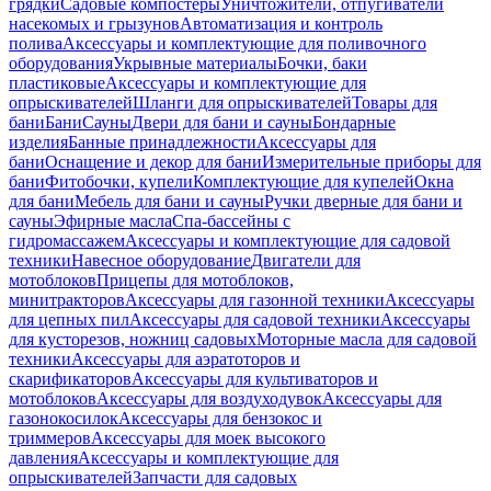
грядки
Садовые компостеры
Уничтожители, отпугиватели
насекомых и грызунов
Автоматизация и контроль
полива
Аксессуары и комплектующие для поливочного
оборудования
Укрывные материалы
Бочки, баки
пластиковые
Аксессуары и комплектующие для
опрыскивателей
Шланги для опрыскивателей
Товары для
бани
Бани
Сауны
Двери для бани и сауны
Бондарные
изделия
Банные принадлежности
Аксессуары для
бани
Оснащение и декор для бани
Измерительные приборы для
бани
Фитобочки, купели
Комплектующие для купелей
Окна
для бани
Мебель для бани и сауны
Ручки дверные для бани и
сауны
Эфирные масла
Спа-бассейны с
гидромассажем
Аксессуары и комплектующие для садовой
техники
Навесное оборудование
Двигатели для
мотоблоков
Прицепы для мотоблоков,
минитракторов
Аксессуары для газонной техники
Аксессуары
для цепных пил
Аксессуары для садовой техники
Аксессуары
для кусторезов, ножниц садовых
Моторные масла для садовой
техники
Аксессуары для аэратоторов и
скарификаторов
Аксессуары для культиваторов и
мотоблоков
Аксессуары для воздуходувок
Аксессуары для
газонокосилок
Аксессуары для бензокос и
триммеров
Аксессуары для моек высокого
давления
Аксессуары и комплектующие для
опрыскивателей
Запчасти для садовых