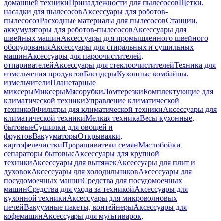
домашней техники
Принадлежности для пылесосов
Щетки,
насадки для пылесосов
Аксессуары для роботов-
пылесосов
Расходные материалы для пылесосов
Станции,
аккумуляторы для роботов-пылесосов
Аксессуары для
швейных машин
Аксессуары для промышленного швейного
оборудования
Аксессуары для стиральных и сушильных
машин
Аксессуары для пароочистителей,
отпаривателей
Аксессуары для стеклоочистителей
Техника для
измельчения продуктов
Блендеры
Кухонные комбайны,
измельчители
Планетарные
миксеры
Миксеры
Мясорубки
Ломтерезки
Комплектующие для
климатической техники
Управление климатической
техникой
Фильтры для климатической техники
Аксессуары для
климатической техники
Мелкая техника
Весы кухонные,
бытовые
Сушилки для овощей и
фруктов
Вакууматоры
Открывалки,
картофелечистки
Проращиватели семян
Маслобойки,
сепараторы бытовые
Аксессуары для крупной
техники
Аксессуары для вытяжек
Аксессуары для плит и
духовок
Аксессуары для холодильников
Аксессуары для
посудомоечных машин
Средства для посудомоечных
машин
Средства для ухода за техникой
Аксессуары для
кухонной техники
Аксессуары для микроволновых
печей
Вакуумные пакеты, контейнеры
Аксессуары для
кофемашин
Аксессуары для мультиварок,