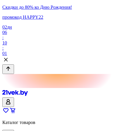
Скидки до 80% ко Дню Рождения!
промокод HAPPY22
02
дн
06
:
10
:
01
Каталог товаров