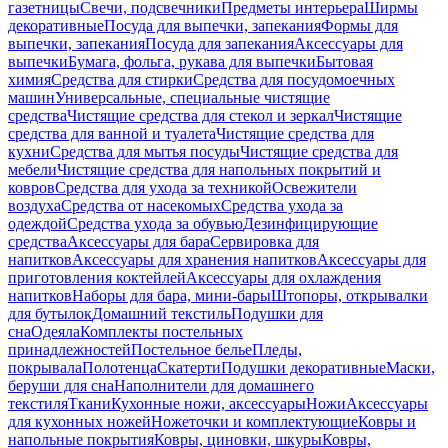
газетницы
Свечи, подсвечники
Предметы интерьера
Ширмы
декоративные
Посуда для выпечки, запекания
Формы для
выпечки, запекания
Посуда для запекания
Аксессуары для
выпечки
Бумага, фольга, рукава для выпечки
Бытовая
химия
Средства для стирки
Средства для посудомоечных
машин
Универсальные, специальные чистящие
средства
Чистящие средства для стекол и зеркал
Чистящие
средства для ванной и туалета
Чистящие средства для
кухни
Средства для мытья посуды
Чистящие средства для
мебели
Чистящие средства для напольных покрытий и
ковров
Средства для ухода за техникой
Освежители
воздуха
Средства от насекомых
Средства ухода за
одеждой
Средства ухода за обувью
Дезинфицирующие
средства
Аксессуары для бара
Сервировка для
напитков
Аксессуары для хранения напитков
Аксессуары для
приготовления коктейлей
Аксессуары для охлаждения
напитков
Наборы для бара, мини-бары
Штопоры, открывалки
для бутылок
Домашний текстиль
Подушки для
сна
Одеяла
Комплекты постельных
принадлежностей
Постельное белье
Пледы,
покрывала
Полотенца
Скатерти
Подушки декоративные
Маски,
беруши для сна
Наполнители для домашнего
текстиля
Ткани
Кухонные ножи, аксессуары
Ножи
Аксессуары
для кухонных ножей
Ножеточки и комплектующие
Ковры и
напольные покрытия
Ковры, циновки, шкуры
Ковры,