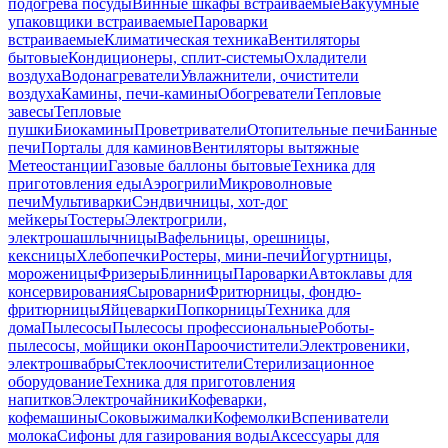
подогрева посуды
Винные шкафы встраиваемые
Вакуумные
упаковщики встраиваемые
Пароварки
встраиваемые
Климатическая техника
Вентиляторы
бытовые
Кондиционеры, сплит-системы
Охладители
воздуха
Водонагреватели
Увлажнители, очистители
воздуха
Камины, печи-камины
Обогреватели
Тепловые
завесы
Тепловые
пушки
Биокамины
Проветриватели
Отопительные печи
Банные
печи
Порталы для каминов
Вентиляторы вытяжные
Метеостанции
Газовые баллоны бытовые
Техника для
приготовления еды
Аэрогрили
Микроволновые
печи
Мультиварки
Сэндвичницы, хот-дог
мейкеры
Тостеры
Электрогрили,
электрошашлычницы
Вафельницы, орешницы,
кексницы
Хлебопечки
Ростеры, мини-печи
Йогуртницы,
мороженицы
Фризеры
Блинницы
Пароварки
Автоклавы для
консервирования
Сыроварни
Фритюрницы, фондю-
фритюрницы
Яйцеварки
Попкорницы
Техника для
дома
Пылесосы
Пылесосы профессиональные
Роботы-
пылесосы, мойщики окон
Пароочистители
Электровеники,
электрошвабры
Стеклоочистители
Стерилизационное
оборудование
Техника для приготовления
напитков
Электрочайники
Кофеварки,
кофемашины
Соковыжималки
Кофемолки
Вспениватели
молока
Сифоны для газирования воды
Аксессуары для