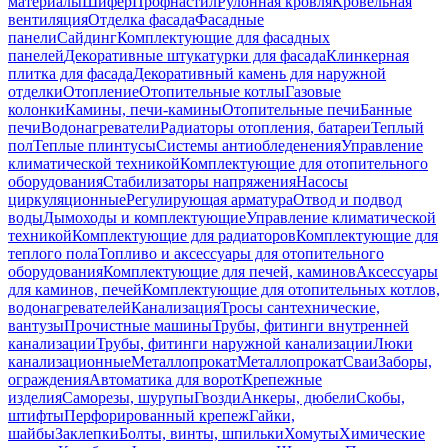
материалы
Шифер
Профнастил
Рулонная кровля
Кровельная
вентиляция
Отделка фасада
Фасадные
панели
Сайдинг
Комплектующие для фасадных
панелей
Декоративные штукатурки для фасада
Клинкерная
плитка для фасада
Декоративный камень для наружной
отделки
Отопление
Отопительные котлы
Газовые
колонки
Камины, печи-камины
Отопительные печи
Банные
печи
Водонагреватели
Радиаторы отопления, батареи
Теплый
пол
Теплые плинтусы
Системы антиобледенения
Управление
климатической техникой
Комплектующие для отопительного
оборудования
Стабилизаторы напряжения
Насосы
циркуляционные
Регулирующая арматура
Отвод и подвод
воды
Дымоходы и комплектующие
Управление климатической
техникой
Комплектующие для радиаторов
Комплектующие для
теплого пола
Топливо и аксессуары для отопительного
оборудования
Комплектующие для печей, каминов
Аксессуары
для каминов, печей
Комплектующие для отопительных котлов,
водонагревателей
Канализация
Тросы сантехнические,
вантузы
Прочистные машины
Трубы, фитинги внутренней
канализации
Трубы, фитинги наружной канализации
Люки
канализационные
Металлопрокат
Металлопрокат
Сваи
Заборы,
ограждения
Автоматика для ворот
Крепежные
изделия
Саморезы, шурупы
Гвозди
Анкеры, дюбели
Скобы,
штифты
Перфорированный крепеж
Гайки,
шайбы
Заклепки
Болты, винты, шпильки
Хомуты
Химические