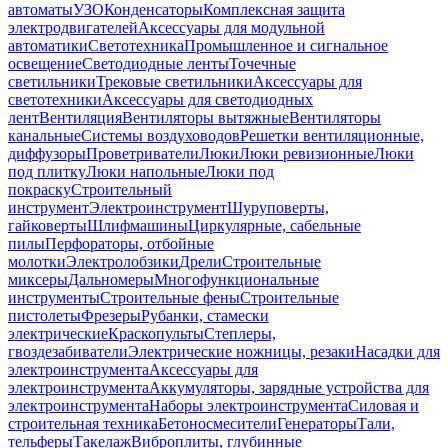
автоматы
УЗО
Конденсаторы
Комплексная защита
электродвигателей
Аксессуары для модульной
автоматики
Светотехника
Промышленное и сигнальное
освещение
Светодиодные ленты
Точечные
светильники
Трековые светильники
Аксессуары для
светотехники
Аксессуары для светодиодных
лент
Вентиляция
Вентиляторы вытяжные
Вентиляторы
канальные
Системы воздуховодов
Решетки вентиляционные,
диффузоры
Проветриватели
Люки
Люки ревизионные
Люки
под плитку
Люки напольные
Люки под
покраску
Строительный
инструмент
Электроинструмент
Шуруповерты,
гайковерты
Шлифмашины
Циркулярные, сабельные
пилы
Перфораторы, отбойные
молотки
Электролобзики
Дрели
Строительные
миксеры
Дальномеры
Многофункциональные
инструменты
Строительные фены
Строительные
пистолеты
Фрезеры
Рубанки, стамески
электрические
Краскопульты
Степлеры,
гвоздезабиватели
Электрические ножницы, резаки
Насадки для
электроинструмента
Аксессуары для
электроинструмента
Аккумуляторы, зарядные устройства для
электроинструмента
Наборы электроинструмента
Силовая и
строительная техника
Бетоносмесители
Генераторы
Тали,
тельферы
Такелаж
Виброплиты, глубинные