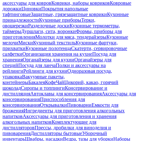
аксессуары для ковров
Коврики, наборы ковриков
Ковровые
дорожки
Циновки
Покрытия напольные
тафтинговые
Защитные, грязезащитные коврики
Кухонные
принадлежности
Кухонные приборы
Терки,
овощерезки
Разделочные доски
Кухонные термометры,
таймеры
Дуршлаги, сита, воронки
Формы, приборы для
приготовления
Молотки для мяса, тендерайзеры
Кухонные
мелочи
Миски
Кухонный текстиль
Кухонные фартуки,
прихватки
Кухонные полотенца
Скатерти, сервировочные
салфетки
Организация хранения на кухне
Посуда для
хранения
Органайзеры для кухни
Органайзеры для
специй
Посуда для ланча
Полки и аксессуары на
рейлинги
Рейлинги для кухни
Одноразовая посуда,
упаковка
Вакуумные пакеты,
контейнеры
Бакалея
Кофе
Чай
Цикорий, какао, горячий
шоколад
Сиропы и топпинги
Консервирование и
дистилляция
Автоклавы для консервирования
Аксессуары для
консервирования
Приспособления для
консервирования
Открывалки
Пивоварни
Емкости для
брожения
Ингредиенты для приготовления алкогольных
напитков
Аксессуары для приготовления и хранения
алкогольных напитков
Комплектующие для
дистилляторов
Прессы, дробилки для виноделия и
пивоварения
Дистилляторы бытовые
Уборочный
инвентарь
Швабры, насадки
Ведра, тазы для уборки
Наборы