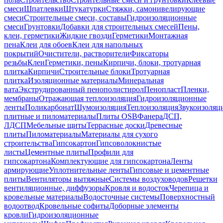
смеси
Шпатлевки
Штукатурки
Стяжки, самонивелирующие
смеси
Строительные смеси, составы
Гидроизоляционные
смеси
Грунтовки
Добавки для строительных смесей
Пены,
клеи, герметики
Жидкие гвозди
Герметики
Монтажная
пена
Клеи для обоев
Клеи для напольных
покрытий
Очистители, растворители
Фиксаторы
резьбы
Клеи
Герметики, пены
Кирпичи, блоки, тротуарная
плитка
Кирпичи
Строительные блоки
Тротуарная
плитка
Изоляционные материалы
Минеральная
вата
Экструдированный пенополистирол
Пенопласт
Пленки,
мембраны
Отражающая теплоизоляция
Гидроизоляционные
ленты
Поликарбонат
Шумоизоляция
Теплоизоляция
Звукоизоляц
плитные и пиломатериалы
Плиты OSB
Фанера
ДСП,
ЛДСП
Мебельные щиты
Террасные доски
Древесные
плиты
Пиломатериалы
Материалы для сухого
строительства
Гипсокартон
Гипсоволокнистые
листы
Цементные плиты
Профили для
гипсокартона
Комплектующие для гипсокартона
Ленты
армирующие
Уплотнительные ленты
Гипсовые и цементные
плиты
Вентиляторы вытяжные
Системы воздуховодов
Решетки
вентиляционные, диффузоры
Кровля и водосток
Черепица и
кровельные материалы
Водосточные системы
Поверхностный
водоотвод
Кровельные софиты
Доборные элементы
кровли
Гидроизоляционные