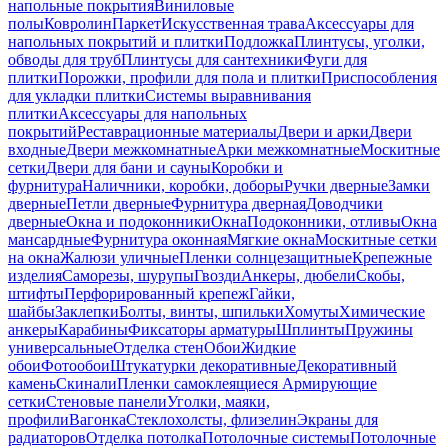
напольные покрытия
Виниловые
полы
Ковролин
Паркет
Искусственная трава
Аксессуары для
напольных покрытий и плитки
Подложка
Плинтусы, уголки,
обводы для труб
Плинтусы для сантехники
Фуги для
плитки
Порожки, профили для пола и плитки
Приспособления
для укладки плитки
Системы выравнивания
плитки
Аксессуары для напольных
покрытий
Реставрационные материалы
Двери и арки
Двери
входные
Двери межкомнатные
Арки межкомнатные
Москитные
сетки
Двери для бани и сауны
Коробки и
фурнитура
Наличники, коробки, доборы
Ручки дверные
Замки
дверные
Петли дверные
Фурнитура дверная
Доводчики
дверные
Окна и подоконники
Окна
Подоконники, отливы
Окна
мансардные
Фурнитура оконная
Мягкие окна
Москитные сетки
на окна
Жалюзи уличные
Пленки солнцезащитные
Крепежные
изделия
Саморезы, шурупы
Гвозди
Анкеры, дюбели
Скобы,
штифты
Перфорированный крепеж
Гайки,
шайбы
Заклепки
Болты, винты, шпильки
Хомуты
Химические
анкеры
Карабины
Фиксаторы арматуры
Шплинты
Пружины
универсальные
Отделка стен
Обои
Жидкие
обои
Фотообои
Штукатурки декоративные
Декоративный
камень
Скинали
Пленки самоклеящиеся
Армирующие
сетки
Стеновые панели
Уголки, маяки,
профили
Вагонка
Стеклохолсты, флизелин
Экраны для
радиаторов
Отделка потолка
Потолочные системы
Потолочные