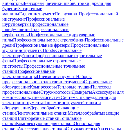
вибраторы
Бензорезы, резчики швов
Стойки, дрели для
бурения
Затирочные
машины
Гидроинструмент
Погрузчики
Профессиональный
инструмент
Профессиональные
шуруповерты
Профессиональные
шлифмашины
Профессиональные
перфораторы
Профессиональные циркулярные
пилы
Профессиональные электролобзики
Профессиональные
дрели
Профессиональные фрезеры
Профессиональные
мультиинструменты
Профессиональные
электрорубанки
Профессиональные строительные
фены
Профессиональные строительные
пистолеты
Профессиональные точильные
станки
Профессиональные
электроножницы
Пневмоинструмент
Наборы
профессионального электроинструмента
Строительное
оборудование
Компрессоры
Тепловые пушки
Пылесосы
профессиональные
Стружкоотсосы
Домкраты
Аксессуары для
компрессоров, пневмосистем
Системы пылеудаления для
электроинструмента
Пневмоинструмент
Станки и
оборудование
Деревообрабатывающие
станки
Ленточнопильные станки
Металлообрабатывающие
станки
Плиткорезные станки
Точильные
станки
Комплектующие для станков
Оснастка для
станков
Аксессуары для станков
Стружкоотсосы
Аксессуары