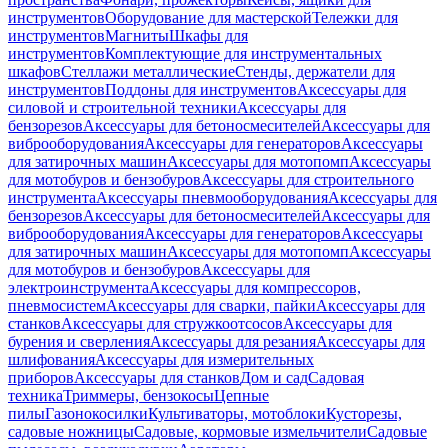
инструментов
Оборудование для мастерской
Тележки для
инструментов
Магниты
Шкафы для
инструментов
Комплектующие для инструментальных
шкафов
Стеллажи металлические
Стенды, держатели для
инструментов
Поддоны для инструментов
Аксессуары для
силовой и строительной техники
Аксессуары для
бензорезов
Аксессуары для бетоносмесителей
Аксессуары для
виброоборудования
Аксессуары для генераторов
Аксессуары
для затирочных машин
Аксессуары для мотопомп
Аксессуары
для мотобуров и бензобуров
Аксессуары для строительного
инструмента
Аксессуары пневмооборудования
Аксессуары для
бензорезов
Аксессуары для бетоносмесителей
Аксессуары для
виброоборудования
Аксессуары для генераторов
Аксессуары
для затирочных машин
Аксессуары для мотопомп
Аксессуары
для мотобуров и бензобуров
Аксессуары для
электроинструмента
Аксессуары для компрессоров,
пневмосистем
Аксессуары для сварки, пайки
Аксессуары для
станков
Аксессуары для стружкоотсосов
Аксессуары для
бурения и сверления
Аксессуары для резания
Аксессуары для
шлифования
Аксессуары для измерительных
приборов
Аксессуары для станков
Дом и сад
Садовая
техника
Триммеры, бензокосы
Цепные
пилы
Газонокосилки
Культиваторы, мотоблоки
Кусторезы,
садовые ножницы
Садовые, кормовые измельчители
Садовые