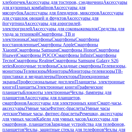
хлебопечек
Аксессуары для тостеров, сэндвичниц
Аксессуары
для кухонных комбайнов
Аксессуары для
мясорубок
Аксессуары для блендеров, миксеров
Аксессуары
для сушилок овощей и фруктов
Аксессуары для
йогуртниц
Аксессуары для аэрогрилей,
электрогрилей
Аксессуары для соковыжималок
Средства для
ухода за техникой
Смартфоны, ТВ и
электроника
Смартфоны
Смартфоны
Смартфоны
восстановленные
Смартфоны Apple
Смартфоны
Xiaomi
Смартфоны Samsung
Смартфоны Honor
Смартфоны
Huawei
Смартфоны POCO
Смартфоны Infinix
Смартфоны
Tecno
Смартфоны Realme
Смартфоны Samsung Galaxy S26
series
Кнопочные телефоны
Складные смартфоны
Телевизоры,
мониторы
Телевизоры
Мониторы
Мониторы-телевизоры
ТВ-
приставки и медиаплееры
Проекторы
Проекционные
экраны
Профессиональные дисплеи
Планшеты, электронные
книги
Планшеты
Электронные книги
Графические
планшеты
Блокноты электронные
Чехлы, бамперы для
планшетов
Аксессуары для планшетов,
смартфонов
Аксессуары для электронных книг
Смарт-часы,
аксессуары
Умные часы
Фитнес-браслеты
Умные часы
детские
Умные часы, фитнес-браслеты
Ремешки, аксессуары
для умных часов
Кабели для умных часов
Аксессуары для
смартфонов, планшетов
Зарядные устройства для телефонов,
планшетов
Чехлы, защитные стекла для телефонов
Чехлы для