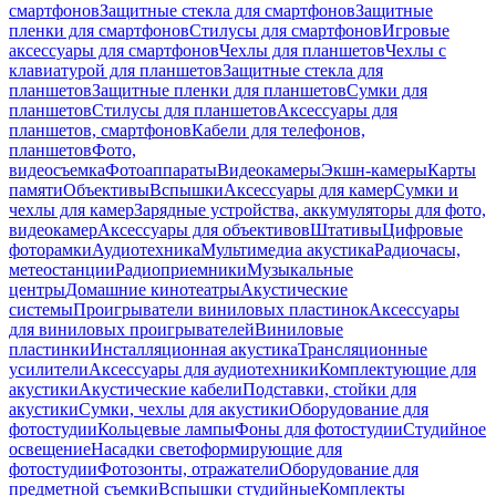
смартфонов
Защитные стекла для смартфонов
Защитные
пленки для смартфонов
Стилусы для смартфонов
Игровые
аксессуары для смартфонов
Чехлы для планшетов
Чехлы с
клавиатурой для планшетов
Защитные стекла для
планшетов
Защитные пленки для планшетов
Сумки для
планшетов
Стилусы для планшетов
Аксессуары для
планшетов, смартфонов
Кабели для телефонов,
планшетов
Фото,
видеосъемка
Фотоаппараты
Видеокамеры
Экшн-камеры
Карты
памяти
Объективы
Вспышки
Аксессуары для камер
Сумки и
чехлы для камер
Зарядные устройства, аккумуляторы для фото,
видеокамер
Аксессуары для объективов
Штативы
Цифровые
фоторамки
Аудиотехника
Мультимедиа акустика
Радиочасы,
метеостанции
Радиоприемники
Музыкальные
центры
Домашние кинотеатры
Акустические
системы
Проигрыватели виниловых пластинок
Аксессуары
для виниловых проигрывателей
Виниловые
пластинки
Инсталляционная акустика
Трансляционные
усилители
Аксессуары для аудиотехники
Комплектующие для
акустики
Акустические кабели
Подставки, стойки для
акустики
Сумки, чехлы для акустики
Оборудование для
фотостудии
Кольцевые лампы
Фоны для фотостудии
Студийное
освещение
Насадки светоформирующие для
фотостудии
Фотозонты, отражатели
Оборудование для
предметной съемки
Вспышки студийные
Комплекты