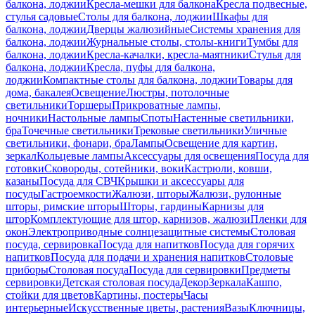
балкона, лоджии
Кресла-мешки для балкона
Кресла подвесные,
стулья садовые
Столы для балкона, лоджии
Шкафы для
балкона, лоджии
Дверцы жалюзийные
Системы хранения для
балкона, лоджии
Журнальные столы, столы-книги
Тумбы для
балкона, лоджии
Кресла-качалки, кресла-маятники
Стулья для
балкона, лоджии
Кресла, пуфы для балкона,
лоджии
Компактные столы для балкона, лоджии
Товары для
дома, бакалея
Освещение
Люстры, потолочные
светильники
Торшеры
Прикроватные лампы,
ночники
Настольные лампы
Споты
Настенные светильники,
бра
Точечные светильники
Трековые светильники
Уличные
светильники, фонари, бра
Лампы
Освещение для картин,
зеркал
Кольцевые лампы
Аксессуары для освещения
Посуда для
готовки
Сковороды, сотейники, воки
Кастрюли, ковши,
казаны
Посуда для СВЧ
Крышки и аксессуары для
посуды
Гастроемкости
Жалюзи, шторы
Жалюзи, рулонные
шторы, римские шторы
Шторы, гардины
Карнизы для
штор
Комплектующие для штор, карнизов, жалюзи
Пленки для
окон
Электроприводные солнцезащитные системы
Столовая
посуда, сервировка
Посуда для напитков
Посуда для горячих
напитков
Посуда для подачи и хранения напитков
Столовые
приборы
Столовая посуда
Посуда для сервировки
Предметы
сервировки
Детская столовая посуда
Декор
Зеркала
Кашпо,
стойки для цветов
Картины, постеры
Часы
интерьерные
Искусственные цветы, растения
Вазы
Ключницы,