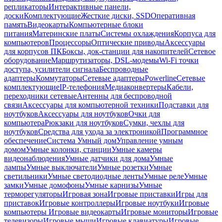
репликаторы
Интерактивные панели,
доски
Комплектующие
Жесткие диски, SSD
Оперативная
память
Видеокарты
Компьютерные блоки
питания
Материнские платы
Системы охлаждения
Корпуса для
компьютеров
Процессоры
Оптические приводы
Аксессуары
для корпусов ПК
Боксы, док-станции для накопителей
Сетевое
оборудование
Маршрутизаторы, DSL-модемы
Wi-Fi точки
доступа, усилители сигнала
Беспроводные
адаптеры
Коммутаторы
Сетевые адаптеры
Powerline
Сетевые
комплектующие
IP-телефония
Медиаконвертеры
Кабели,
переходники сетевые
Антенны для беспроводной
связи
Аксессуары для компьютерной техники
Подставки для
ноутбуков
Аксессуары для ноутбуков
Очки для
компьютера
Рюкзаки для ноутбуков
Сумки, чехлы для
ноутбуков
Средства для ухода за электроникой
Программное
обеспечение
Система Умный дом
Управление умным
домом
Умные колонки, станции
Умные камеры
видеонаблюдения
Умные датчики для дома
Умные
лампы
Умные выключатели
Умные розетки
Умные
светильники
Умные светодиодные ленты
Умные реле
Умные
замки
Умные домофоны
Умные карнизы
Умные
терморегуляторы
Игровая зона
Игровые приставки
Игры для
приставок
Игровые контроллеры
Игровые ноутбуки
Игровые
компьютеры
Игровые видеокарты
Игровые мониторы
Игровые
телевизоры
Игровые мыши
Игровые клавиатуры
Игровые