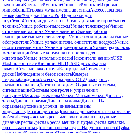
наушники
Кресла геймерские
Столы геймерские
Игровые
микрофоны
Игровая мультимедиа акустика
Аксессуары для
геймеров
Фигурки Funko Pop
Подставки для
ноутбуков
Светодиодные ленты
Лампы для мониторов
Умная
техника
Умные роботы-пылесосы
Умные телевизоры
Умные
стиральные машины
Умные чайники
Умные роботы
кулинарные
Умные вентиляторы
Умные кондиционеры
Умные
обогреватели
Умные увлажнители, очистители воздуха
Умные
отопительные котлы
Умные проветриватели
Умные радиочасы,
метеостанции
Умные кормушки и поилки для
животных
Умные напольные весы
Накопители данных
USB
Flash накопители
Внешние HDD, SSD диски
Карты
памяти
Сетевые накопители
Картридеры
Оптические
диски
Наблюдение и безопасность
Камеры
видеонаблюдения
Аксессуары для CCTV
Домофоны,
вызывные панели
Датчики для дома
Охранные системы,
сигнализации
Системы контроля и управления
доступом
Металлодетекторы
Мебель
Мягкая мебель
Диваны,
тахты
Диваны прямые
Диваны угловые
Диваны П-
образные
Кухонные уголки, диваны
Диваны
модульные
Детские диваны
Диваны садовые
Комплекты мягкой
мебели
Бескаркасные кресла-мешки и диваны
Надувные
диваны
Кресла
Кресла
Кресла-мешки и пуфы
Кресла-качалки,
кресла-маятники
Детские кресла, пуфы
Надувные кресла
Пуфы,
оттоманки
Кресла-кровати
Игровая мебель
Кресла