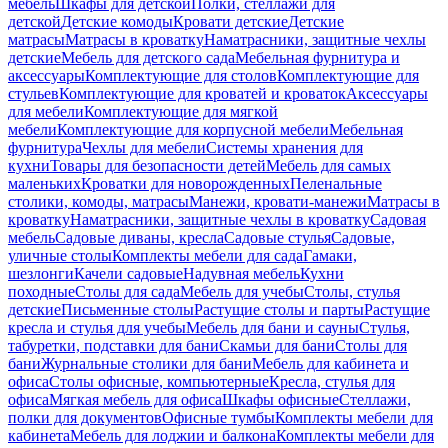
мебель
Шкафы для детской
Полки, стеллажи для
детской
Детские комоды
Кровати детские
Детские
матрасы
Матрасы в кроватку
Наматрасники, защитные чехлы
детские
Мебель для детского сада
Мебельная фурнитура и
аксессуары
Комплектующие для столов
Комплектующие для
стульев
Комплектующие для кроватей и кроваток
Аксессуары
для мебели
Комплектующие для мягкой
мебели
Комплектующие для корпусной мебели
Мебельная
фурнитура
Чехлы для мебели
Системы хранения для
кухни
Товары для безопасности детей
Мебель для самых
маленьких
Кроватки для новорожденных
Пеленальные
столики, комоды, матрасы
Манежи, кровати-манежи
Матрасы в
кроватку
Наматрасники, защитные чехлы в кроватку
Садовая
мебель
Садовые диваны, кресла
Садовые стулья
Садовые,
уличные столы
Комплекты мебели для сада
Гамаки,
шезлонги
Качели садовые
Надувная мебель
Кухни
походные
Столы для сада
Мебель для учебы
Столы, стулья
детские
Письменные столы
Растущие столы и парты
Растущие
кресла и стулья для учебы
Мебель для бани и сауны
Стулья,
табуретки, подставки для бани
Скамьи для бани
Столы для
бани
Журнальные столики для бани
Мебель для кабинета и
офиса
Столы офисные, компьютерные
Кресла, стулья для
офиса
Мягкая мебель для офиса
Шкафы офисные
Стеллажи,
полки для документов
Офисные тумбы
Комплекты мебели для
кабинета
Мебель для лоджии и балкона
Комплекты мебели для