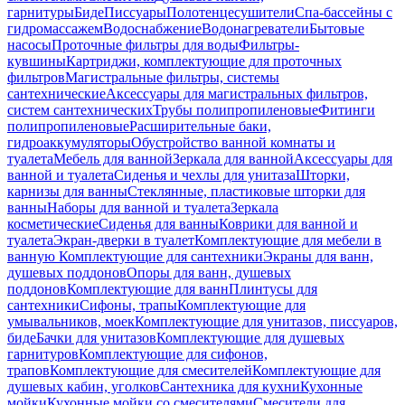
гарнитуры
Биде
Писсуары
Полотенцесушители
Спа-бассейны с
гидромассажем
Водоснабжение
Водонагреватели
Бытовые
насосы
Проточные фильтры для воды
Фильтры-
кувшины
Картриджи, комплектующие для проточных
фильтров
Магистральные фильтры, системы
сантехнические
Аксессуары для магистральных фильтров,
систем сантехнических
Трубы полипропиленовые
Фитинги
полипропиленовые
Расширительные баки,
гидроаккумуляторы
Обустройство ванной комнаты и
туалета
Мебель для ванной
Зеркала для ванной
Аксессуары для
ванной и туалета
Сиденья и чехлы для унитаза
Шторки,
карнизы для ванны
Стеклянные, пластиковые шторки для
ванны
Наборы для ванной и туалета
Зеркала
косметические
Сиденья для ванны
Коврики для ванной и
туалета
Экран-дверки в туалет
Комплектующие для мебели в
ванную
Комплектующие для сантехники
Экраны для ванн,
душевых поддонов
Опоры для ванн, душевых
поддонов
Комплектующие для ванн
Плинтусы для
сантехники
Сифоны, трапы
Комплектующие для
умывальников, моек
Комплектующие для унитазов, писсуаров,
биде
Бачки для унитазов
Комплектующие для душевых
гарнитуров
Комплектующие для сифонов,
трапов
Комплектующие для смесителей
Комплектующие для
душевых кабин, уголков
Сантехника для кухни
Кухонные
мойки
Кухонные мойки со смесителями
Смесители для