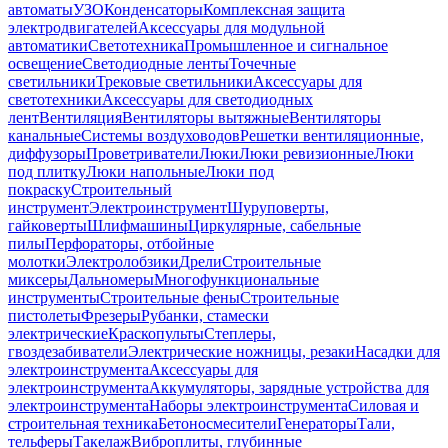
автоматы
УЗО
Конденсаторы
Комплексная защита
электродвигателей
Аксессуары для модульной
автоматики
Светотехника
Промышленное и сигнальное
освещение
Светодиодные ленты
Точечные
светильники
Трековые светильники
Аксессуары для
светотехники
Аксессуары для светодиодных
лент
Вентиляция
Вентиляторы вытяжные
Вентиляторы
канальные
Системы воздуховодов
Решетки вентиляционные,
диффузоры
Проветриватели
Люки
Люки ревизионные
Люки
под плитку
Люки напольные
Люки под
покраску
Строительный
инструмент
Электроинструмент
Шуруповерты,
гайковерты
Шлифмашины
Циркулярные, сабельные
пилы
Перфораторы, отбойные
молотки
Электролобзики
Дрели
Строительные
миксеры
Дальномеры
Многофункциональные
инструменты
Строительные фены
Строительные
пистолеты
Фрезеры
Рубанки, стамески
электрические
Краскопульты
Степлеры,
гвоздезабиватели
Электрические ножницы, резаки
Насадки для
электроинструмента
Аксессуары для
электроинструмента
Аккумуляторы, зарядные устройства для
электроинструмента
Наборы электроинструмента
Силовая и
строительная техника
Бетоносмесители
Генераторы
Тали,
тельферы
Такелаж
Виброплиты, глубинные