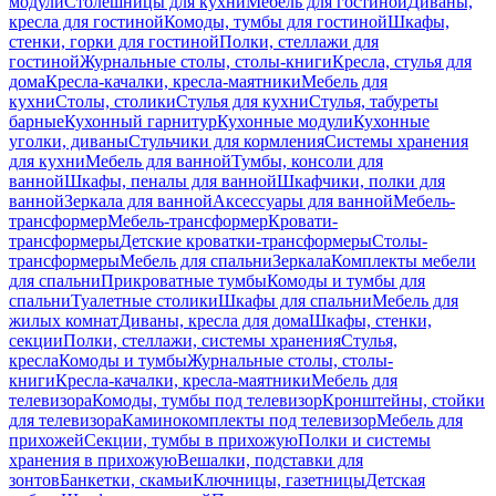
модули
Столешницы для кухни
Мебель для гостиной
Диваны,
кресла для гостиной
Комоды, тумбы для гостиной
Шкафы,
стенки, горки для гостиной
Полки, стеллажи для
гостиной
Журнальные столы, столы-книги
Кресла, стулья для
дома
Кресла-качалки, кресла-маятники
Мебель для
кухни
Столы, столики
Стулья для кухни
Стулья, табуреты
барные
Кухонный гарнитур
Кухонные модули
Кухонные
уголки, диваны
Стульчики для кормления
Системы хранения
для кухни
Мебель для ванной
Тумбы, консоли для
ванной
Шкафы, пеналы для ванной
Шкафчики, полки для
ванной
Зеркала для ванной
Аксессуары для ванной
Мебель-
трансформер
Мебель-трансформер
Кровати-
трансформеры
Детские кроватки-трансформеры
Столы-
трансформеры
Мебель для спальни
Зеркала
Комплекты мебели
для спальни
Прикроватные тумбы
Комоды и тумбы для
спальни
Туалетные столики
Шкафы для спальни
Мебель для
жилых комнат
Диваны, кресла для дома
Шкафы, стенки,
секции
Полки, стеллажи, системы хранения
Стулья,
кресла
Комоды и тумбы
Журнальные столы, столы-
книги
Кресла-качалки, кресла-маятники
Мебель для
телевизора
Комоды, тумбы под телевизор
Кронштейны, стойки
для телевизора
Каминокомплекты под телевизор
Мебель для
прихожей
Секции, тумбы в прихожую
Полки и системы
хранения в прихожую
Вешалки, подставки для
зонтов
Банкетки, скамьи
Ключницы, газетницы
Детская