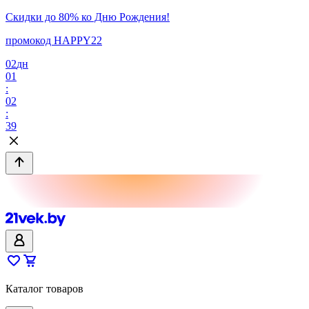
Скидки до 80% ко Дню Рождения!
промокод HAPPY22
02
дн
01
:
02
:
39
Каталог товаров