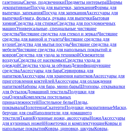
газетницы
Свечи, подсвечники
Предметы интерьера
Ширмы
декоративные
Посуда для выпечки, запекания
Формы для
выпечки, запекания
Посуда для запекания
Аксессуары для
выпечки
Бумага, фольга, рукава для выпечки
Бытовая
химия
Средства для стирки
Средства для посудомоечных
машин
Универсальные, специальные чистящие
средства
Чистящие средства для стекол и зеркал
Чистящие
средства для ванной и туалета
Чистящие средства для
кухни
Средства для мытья посуды
Чистящие средства для
мебели
Чистящие средства для напольных покрытий и
ковров
Средства для ухода за техникой
Освежители
воздуха
Средства от насекомых
Средства ухода за
одеждой
Средства ухода за обувью
Дезинфицирующие
средства
Аксессуары для бара
Сервировка для
напитков
Аксессуары для хранения напитков
Аксессуары для
приготовления коктейлей
Аксессуары для охлаждения
напитков
Наборы для бара, мини-бары
Штопоры, открывалки
для бутылок
Домашний текстиль
Подушки для
сна
Одеяла
Комплекты постельных
принадлежностей
Постельное белье
Пледы,
покрывала
Полотенца
Скатерти
Подушки декоративные
Маски,
беруши для сна
Наполнители для домашнего
текстиля
Ткани
Кухонные ножи, аксессуары
Ножи
Аксессуары
для кухонных ножей
Ножеточки и комплектующие
Ковры и
напольные покрытия
Ковры, циновки, шкуры
Ковры,