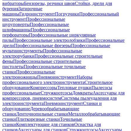
вибраторы
Бензорезы, резчики швов
Стойки, дрели для
бурения
Затирочные
машины
Гидроинструмент
Погрузчики
Профессиональный
инструмент
Профессиональные
шуруповерты
Профессиональные
шлифмашины
Профессиональные
перфораторы
Профессиональные циркулярные
пилы
Профессиональные электролобзики
Профессиональные
дрели
Профессиональные фрезеры
Профессиональные
мультиинструменты
Профессиональные
электрорубанки
Профессиональные строительные
фены
Профессиональные строительные
пистолеты
Профессиональные точильные
станки
Профессиональные
электроножницы
Пневмоинструмент
Наборы
профессионального электроинструмента
Строительное
оборудование
Компрессоры
Тепловые пушки
Пылесосы
профессиональные
Стружкоотсосы
Домкраты
Аксессуары для
компрессоров, пневмосистем
Системы пылеудаления для
электроинструмента
Пневмоинструмент
Станки и
оборудование
Деревообрабатывающие
станки
Ленточнопильные станки
Металлообрабатывающие
станки
Плиткорезные станки
Точильные
станки
Комплектующие для станков
Оснастка для
станков
Аксессуары для станков
Стружкоотсосы
Аксессуары