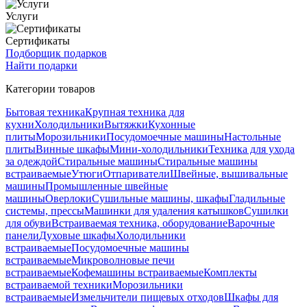
Услуги
Сертификаты
Подборщик подарков
Найти подарки
Категории товаров
Бытовая техника
Крупная техника для
кухни
Холодильники
Вытяжки
Кухонные
плиты
Морозильники
Посудомоечные машины
Настольные
плиты
Винные шкафы
Мини-холодильники
Техника для ухода
за одеждой
Стиральные машины
Стиральные машины
встраиваемые
Утюги
Отпариватели
Швейные, вышивальные
машины
Промышленные швейные
машины
Оверлоки
Сушильные машины, шкафы
Гладильные
системы, прессы
Машинки для удаления катышков
Сушилки
для обуви
Встраиваемая техника, оборудование
Варочные
панели
Духовые шкафы
Холодильники
встраиваемые
Посудомоечные машины
встраиваемые
Микроволновые печи
встраиваемые
Кофемашины встраиваемые
Комплекты
встраиваемой техники
Морозильники
встраиваемые
Измельчители пищевых отходов
Шкафы для