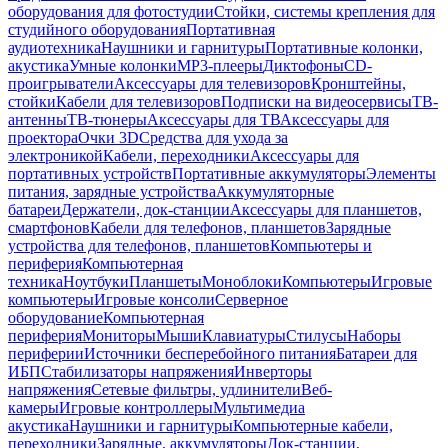
оборудования для фотостудии
Стойки, системы крепления для
студийного оборудования
Портативная
аудиотехника
Наушники и гарнитуры
Портативные колонки,
акустика
Умные колонки
MP3-плееры
Диктофоны
CD-
проигрыватели
Аксессуары для телевизоров
Кронштейны,
стойки
Кабели для телевизоров
Подписки на видеосервисы
ТВ-
антенны
ТВ-тюнеры
Аксессуары для ТВ
Аксессуары для
проектора
Очки 3D
Средства для ухода за
электроникой
Кабели, переходники
Аксессуары для
портативных устройств
Портативные аккумуляторы
Элементы
питания, зарядные устройства
Аккумуляторные
батареи
Держатели, док-станции
Аксессуары для планшетов,
смартфонов
Кабели для телефонов, планшетов
Зарядные
устройства для телефонов, планшетов
Компьютеры и
периферия
Компьютерная
техника
Ноутбуки
Планшеты
Моноблоки
Компьютеры
Игровые
компьютеры
Игровые консоли
Серверное
оборудование
Компьютерная
периферия
Мониторы
Мыши
Клавиатуры
Стилусы
Наборы
периферии
Источники бесперебойного питания
Батареи для
ИБП
Стабилизаторы напряжения
Инверторы
напряжения
Сетевые фильтры, удлинители
Веб-
камеры
Игровые контроллеры
Мультимедиа
акустика
Наушники и гарнитуры
Компьютерные кабели,
переходники
Зарядные, аккумуляторы
Док-станции,