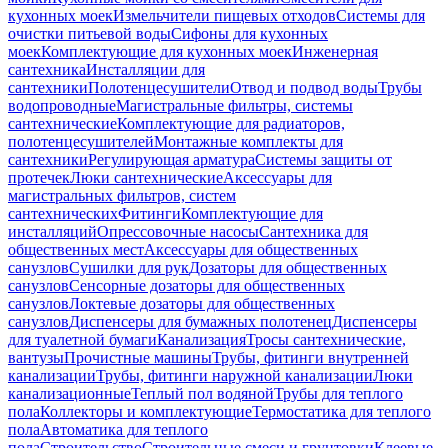
кухонных моек
Измельчители пищевых отходов
Системы для
очистки питьевой воды
Сифоны для кухонных
моек
Комплектующие для кухонных моек
Инженерная
сантехника
Инсталляции для
сантехники
Полотенцесушители
Отвод и подвод воды
Трубы
водопроводные
Магистральные фильтры, системы
сантехнические
Комплектующие для радиаторов,
полотенцесушителей
Монтажные комплекты для
сантехники
Регулирующая арматура
Системы защиты от
протечек
Люки сантехнические
Аксессуары для
магистральных фильтров, систем
сантехнических
Фитинги
Комплектующие для
инсталляций
Опрессовочные насосы
Сантехника для
общественных мест
Аксессуары для общественных
санузлов
Сушилки для рук
Дозаторы для общественных
санузлов
Сенсорные дозаторы для общественных
санузлов
Локтевые дозаторы для общественных
санузлов
Диспенсеры для бумажных полотенец
Диспенсеры
для туалетной бумаги
Канализация
Тросы сантехнические,
вантузы
Прочистные машины
Трубы, фитинги внутренней
канализации
Трубы, фитинги наружной канализации
Люки
канализационные
Теплый пол водяной
Трубы для теплого
пола
Коллекторы и комплектующие
Термостатика для теплого
пола
Автоматика для теплого
пола
Строительство
Строительные смеси и грунтовки
Клеевые