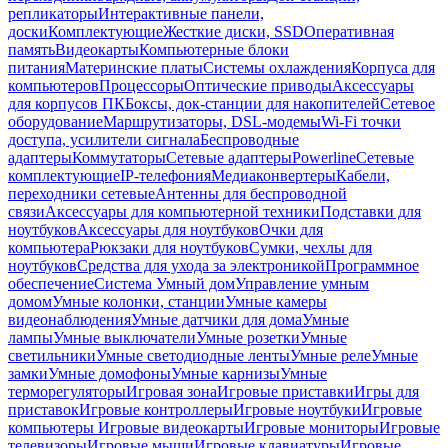
репликаторы
Интерактивные панели,
доски
Комплектующие
Жесткие диски, SSD
Оперативная
память
Видеокарты
Компьютерные блоки
питания
Материнские платы
Системы охлаждения
Корпуса для
компьютеров
Процессоры
Оптические приводы
Аксессуары
для корпусов ПК
Боксы, док-станции для накопителей
Сетевое
оборудование
Маршрутизаторы, DSL-модемы
Wi-Fi точки
доступа, усилители сигнала
Беспроводные
адаптеры
Коммутаторы
Сетевые адаптеры
Powerline
Сетевые
комплектующие
IP-телефония
Медиаконвертеры
Кабели,
переходники сетевые
Антенны для беспроводной
связи
Аксессуары для компьютерной техники
Подставки для
ноутбуков
Аксессуары для ноутбуков
Очки для
компьютера
Рюкзаки для ноутбуков
Сумки, чехлы для
ноутбуков
Средства для ухода за электроникой
Программное
обеспечение
Система Умный дом
Управление умным
домом
Умные колонки, станции
Умные камеры
видеонаблюдения
Умные датчики для дома
Умные
лампы
Умные выключатели
Умные розетки
Умные
светильники
Умные светодиодные ленты
Умные реле
Умные
замки
Умные домофоны
Умные карнизы
Умные
терморегуляторы
Игровая зона
Игровые приставки
Игры для
приставок
Игровые контроллеры
Игровые ноутбуки
Игровые
компьютеры
Игровые видеокарты
Игровые мониторы
Игровые
телевизоры
Игровые мыши
Игровые клавиатуры
Игровые