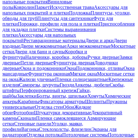
напольные покрытия
Виниловые
полы
Ковролин
Паркет
Искусственная трава
Аксессуары для
напольных покрытий и плитки
Подложка
Плинтусы, уголки,
обводы для труб
Плинтусы для сантехники
Фуги для
плитки
Порожки, профили для пола и плитки
Приспособления
для укладки плитки
Системы выравнивания
плитки
Аксессуары для напольных
покрытий
Реставрационные материалы
Двери и арки
Двери
входные
Двери межкомнатные
Арки межкомнатные
Москитные
сетки
Двери для бани и сауны
Коробки и
фурнитура
Наличники, коробки, доборы
Ручки дверные
Замки
дверные
Петли дверные
Фурнитура дверная
Доводчики
дверные
Окна и подоконники
Окна
Подоконники, отливы
Окна
мансардные
Фурнитура оконная
Мягкие окна
Москитные сетки
на окна
Жалюзи уличные
Пленки солнцезащитные
Крепежные
изделия
Саморезы, шурупы
Гвозди
Анкеры, дюбели
Скобы,
штифты
Перфорированный крепеж
Гайки,
шайбы
Заклепки
Болты, винты, шпильки
Хомуты
Химические
анкеры
Карабины
Фиксаторы арматуры
Шплинты
Пружины
универсальные
Отделка стен
Обои
Жидкие
обои
Фотообои
Штукатурки декоративные
Декоративный
камень
Скинали
Пленки самоклеящиеся
Армирующие
сетки
Стеновые панели
Уголки, маяки,
профили
Вагонка
Стеклохолсты, флизелин
Экраны для
радиаторов
Отделка потолка
Потолочные системы
Потолочные