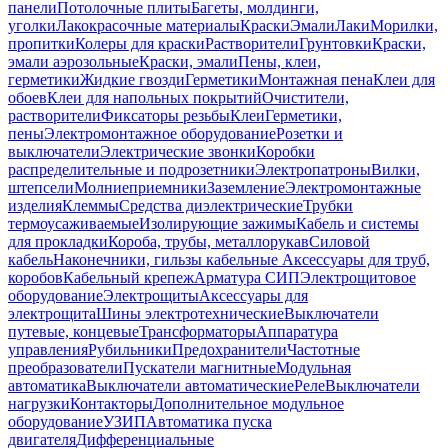
панели
Потолочные плиты
Багеты, молдинги,
уголки
Лакокрасочные материалы
Краски
Эмали
Лаки
Морилки,
пропитки
Колеры для краски
Растворители
Грунтовки
Краски,
эмали аэрозольные
Краски, эмали
Пены, клеи,
герметики
Жидкие гвозди
Герметики
Монтажная пена
Клеи для
обоев
Клеи для напольных покрытий
Очистители,
растворители
Фиксаторы резьбы
Клеи
Герметики,
пены
Электромонтажное оборудование
Розетки и
выключатели
Электрические звонки
Коробки
распределительные и подрозетники
Электропатроны
Вилки,
штепсели
Молниеприемники
Заземление
Электромонтажные
изделия
Клеммы
Средства диэлектрические
Трубки
термоусаживаемые
Изолирующие зажимы
Кабель и системы
для прокладки
Короба, трубы, металлорукав
Силовой
кабель
Наконечники, гильзы кабельные
Аксессуары для труб,
коробов
Кабельный крепеж
Арматура СИП
Электрощитовое
оборудование
Электрощиты
Аксессуары для
электрощита
Шины электротехнические
Выключатели
путевые, концевые
Трансформаторы
Аппаратура
управления
Рубильники
Предохранители
Частотные
преобразователи
Пускатели магнитные
Модульная
автоматика
Выключатели автоматические
Реле
Выключатели
нагрузки
Контакторы
Дополнительное модульное
оборудование
УЗИП
Автоматика пуска
двигателя
Дифференциальные