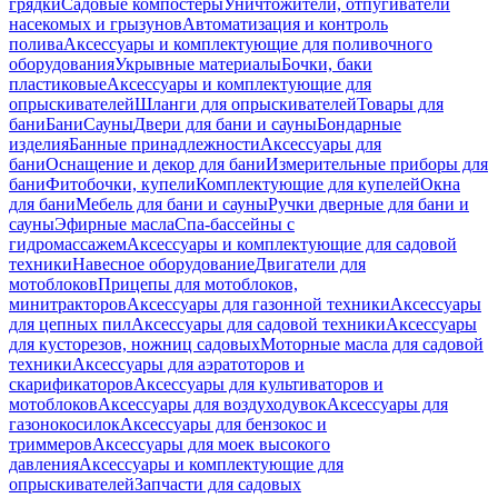
грядки
Садовые компостеры
Уничтожители, отпугиватели
насекомых и грызунов
Автоматизация и контроль
полива
Аксессуары и комплектующие для поливочного
оборудования
Укрывные материалы
Бочки, баки
пластиковые
Аксессуары и комплектующие для
опрыскивателей
Шланги для опрыскивателей
Товары для
бани
Бани
Сауны
Двери для бани и сауны
Бондарные
изделия
Банные принадлежности
Аксессуары для
бани
Оснащение и декор для бани
Измерительные приборы для
бани
Фитобочки, купели
Комплектующие для купелей
Окна
для бани
Мебель для бани и сауны
Ручки дверные для бани и
сауны
Эфирные масла
Спа-бассейны с
гидромассажем
Аксессуары и комплектующие для садовой
техники
Навесное оборудование
Двигатели для
мотоблоков
Прицепы для мотоблоков,
минитракторов
Аксессуары для газонной техники
Аксессуары
для цепных пил
Аксессуары для садовой техники
Аксессуары
для кусторезов, ножниц садовых
Моторные масла для садовой
техники
Аксессуары для аэратоторов и
скарификаторов
Аксессуары для культиваторов и
мотоблоков
Аксессуары для воздуходувок
Аксессуары для
газонокосилок
Аксессуары для бензокос и
триммеров
Аксессуары для моек высокого
давления
Аксессуары и комплектующие для
опрыскивателей
Запчасти для садовых