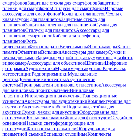
смартфонов
Защитные стекла для смартфонов
Защитные
пленки для смартфонов
Стилусы для смартфонов
Игровые
аксессуары для смартфонов
Чехлы для планшетов
Чехлы с
клавиатурой для планшетов
Защитные стекла для
планшетов
Защитные пленки для планшетов
Сумки для
планшетов
Стилусы для планшетов
Аксессуары для
планшетов, смартфонов
Кабели для телефонов,
планшетов
Фото,
видеосъемка
Фотоаппараты
Видеокамеры
Экшн-камеры
Карты
памяти
Объективы
Вспышки
Аксессуары для камер
Сумки и
чехлы для камер
Зарядные устройства, аккумуляторы для фото,
видеокамер
Аксессуары для объективов
Штативы
Цифровые
фоторамки
Аудиотехника
Мультимедиа акустика
Радиочасы,
метеостанции
Радиоприемники
Музыкальные
центры
Домашние кинотеатры
Акустические
системы
Проигрыватели виниловых пластинок
Аксессуары
для виниловых проигрывателей
Виниловые
пластинки
Инсталляционная акустика
Трансляционные
усилители
Аксессуары для аудиотехники
Комплектующие для
акустики
Акустические кабели
Подставки, стойки для
акустики
Сумки, чехлы для акустики
Оборудование для
фотостудии
Кольцевые лампы
Фоны для фотостудии
Студийное
освещение
Насадки светоформирующие для
фотостудии
Фотозонты, отражатели
Оборудование для
предметной съемки
Вспышки студийные
Комплекты