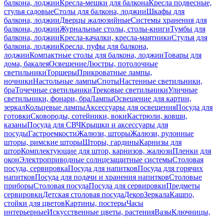
балкона, лоджии
Кресла-мешки для балкона
Кресла подвесные,
стулья садовые
Столы для балкона, лоджии
Шкафы для
балкона, лоджии
Дверцы жалюзийные
Системы хранения для
балкона, лоджии
Журнальные столы, столы-книги
Тумбы для
балкона, лоджии
Кресла-качалки, кресла-маятники
Стулья для
балкона, лоджии
Кресла, пуфы для балкона,
лоджии
Компактные столы для балкона, лоджии
Товары для
дома, бакалея
Освещение
Люстры, потолочные
светильники
Торшеры
Прикроватные лампы,
ночники
Настольные лампы
Споты
Настенные светильники,
бра
Точечные светильники
Трековые светильники
Уличные
светильники, фонари, бра
Лампы
Освещение для картин,
зеркал
Кольцевые лампы
Аксессуары для освещения
Посуда для
готовки
Сковороды, сотейники, воки
Кастрюли, ковши,
казаны
Посуда для СВЧ
Крышки и аксессуары для
посуды
Гастроемкости
Жалюзи, шторы
Жалюзи, рулонные
шторы, римские шторы
Шторы, гардины
Карнизы для
штор
Комплектующие для штор, карнизов, жалюзи
Пленки для
окон
Электроприводные солнцезащитные системы
Столовая
посуда, сервировка
Посуда для напитков
Посуда для горячих
напитков
Посуда для подачи и хранения напитков
Столовые
приборы
Столовая посуда
Посуда для сервировки
Предметы
сервировки
Детская столовая посуда
Декор
Зеркала
Кашпо,
стойки для цветов
Картины, постеры
Часы
интерьерные
Искусственные цветы, растения
Вазы
Ключницы,