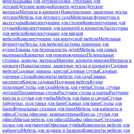
мебель
Шкафы для детской
Полки, стеллажи для
детской
Детские комоды
Кровати детские
Детские
матрасы
Матрасы в кроватку
Наматрасники, защитные чехлы
детские
Мебель для детского сада
Мебельная фурнитура и
аксессуары
Комплектующие для столов
Комплектующие для
стульев
Комплектующие для кроватей и кроваток
Аксессуары
для мебели
Комплектующие для мягкой
мебели
Комплектующие для корпусной мебели
Мебельная
фурнитура
Чехлы для мебели
Системы хранения для
кухни
Товары для безопасности детей
Мебель для самых
маленьких
Кроватки для новорожденных
Пеленальные
столики, комоды, матрасы
Манежи, кровати-манежи
Матрасы в
кроватку
Наматрасники, защитные чехлы в кроватку
Садовая
мебель
Садовые диваны, кресла
Садовые стулья
Садовые,
уличные столы
Комплекты мебели для сада
Гамаки,
шезлонги
Качели садовые
Надувная мебель
Кухни
походные
Столы для сада
Мебель для учебы
Столы, стулья
детские
Письменные столы
Растущие столы и парты
Растущие
кресла и стулья для учебы
Мебель для бани и сауны
Стулья,
табуретки, подставки для бани
Скамьи для бани
Столы для
бани
Журнальные столики для бани
Мебель для кабинета и
офиса
Столы офисные, компьютерные
Кресла, стулья для
офиса
Мягкая мебель для офиса
Шкафы офисные
Стеллажи,
полки для документов
Офисные тумбы
Комплекты мебели для
кабинета
Мебель для лоджии и балкона
Комплекты мебели для