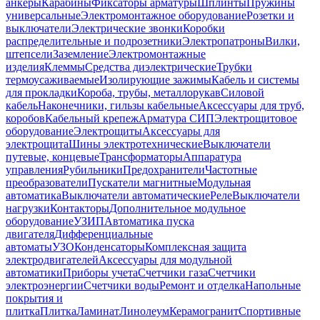
анкеры
Карабины
Фиксаторы арматуры
Шплинты
Пружины
универсальные
Электромонтажное оборудование
Розетки и
выключатели
Электрические звонки
Коробки
распределительные и подрозетники
Электропатроны
Вилки,
штепсели
Заземление
Электромонтажные
изделия
Клеммы
Средства диэлектрические
Трубки
термоусаживаемые
Изолирующие зажимы
Кабель и системы
для прокладки
Короба, трубы, металлорукав
Силовой
кабель
Наконечники, гильзы кабельные
Аксессуары для труб,
коробов
Кабельный крепеж
Арматура СИП
Электрощитовое
оборудование
Электрощиты
Аксессуары для
электрощита
Шины электротехнические
Выключатели
путевые, концевые
Трансформаторы
Аппаратура
управления
Рубильники
Предохранители
Частотные
преобразователи
Пускатели магнитные
Модульная
автоматика
Выключатели автоматические
Реле
Выключатели
нагрузки
Контакторы
Дополнительное модульное
оборудование
УЗИП
Автоматика пуска
двигателя
Дифференциальные
автоматы
УЗО
Конденсаторы
Комплексная защита
электродвигателей
Аксессуары для модульной
автоматики
Приборы учета
Счетчики газа
Счетчики
электроэнергии
Счетчики воды
Ремонт и отделка
Напольные
покрытия и
плитка
Плитка
Ламинат
Линолеум
Керамогранит
Спортивные