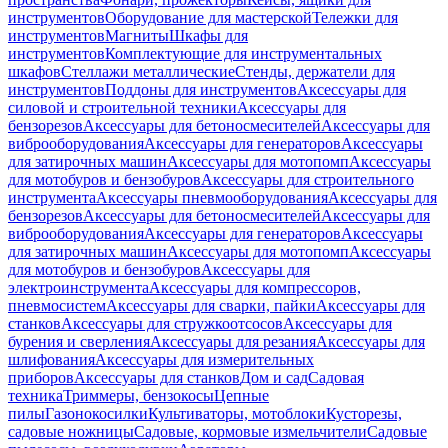
инструментов
Оборудование для мастерской
Тележки для
инструментов
Магниты
Шкафы для
инструментов
Комплектующие для инструментальных
шкафов
Стеллажи металлические
Стенды, держатели для
инструментов
Поддоны для инструментов
Аксессуары для
силовой и строительной техники
Аксессуары для
бензорезов
Аксессуары для бетоносмесителей
Аксессуары для
виброоборудования
Аксессуары для генераторов
Аксессуары
для затирочных машин
Аксессуары для мотопомп
Аксессуары
для мотобуров и бензобуров
Аксессуары для строительного
инструмента
Аксессуары пневмооборудования
Аксессуары для
бензорезов
Аксессуары для бетоносмесителей
Аксессуары для
виброоборудования
Аксессуары для генераторов
Аксессуары
для затирочных машин
Аксессуары для мотопомп
Аксессуары
для мотобуров и бензобуров
Аксессуары для
электроинструмента
Аксессуары для компрессоров,
пневмосистем
Аксессуары для сварки, пайки
Аксессуары для
станков
Аксессуары для стружкоотсосов
Аксессуары для
бурения и сверления
Аксессуары для резания
Аксессуары для
шлифования
Аксессуары для измерительных
приборов
Аксессуары для станков
Дом и сад
Садовая
техника
Триммеры, бензокосы
Цепные
пилы
Газонокосилки
Культиваторы, мотоблоки
Кусторезы,
садовые ножницы
Садовые, кормовые измельчители
Садовые