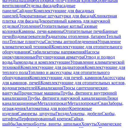
материалы
Шифер
Профнастил
Рулонная кровля
Кровельная
вентиляция
Отделка фасада
Фасадные
панели
Сайдинг
Комплектующие для фасадных
панелей
Декоративные штукатурки для фасада
Клинкерная
плитка для фасада
Декоративный камень для наружной
отделки
Отопление
Отопительные котлы
Газовые
колонки
Камины, печи-камины
Отопительные печи
Банные
печи
Водонагреватели
Радиаторы отопления, батареи
Теплый
пол
Теплые плинтусы
Системы антиобледенения
Управление
климатической техникой
Комплектующие для отопительного
оборудования
Стабилизаторы напряжения
Насосы
циркуляционные
Регулирующая арматура
Отвод и подвод
воды
Дымоходы и комплектующие
Управление климатической
техникой
Комплектующие для радиаторов
Комплектующие для
теплого пола
Топливо и аксессуары для отопительного
оборудования
Комплектующие для печей, каминов
Аксессуары
для каминов, печей
Комплектующие для отопительных котлов,
водонагревателей
Канализация
Тросы сантехнические,
вантузы
Прочистные машины
Трубы, фитинги внутренней
канализации
Трубы, фитинги наружной канализации
Люки
канализационные
Металлопрокат
Металлопрокат
Сваи
Заборы,
ограждения
Автоматика для ворот
Крепежные
изделия
Саморезы, шурупы
Гвозди
Анкеры, дюбели
Скобы,
штифты
Перфорированный крепеж
Гайки,
шайбы
Заклепки
Болты, винты, шпильки
Хомуты
Химические