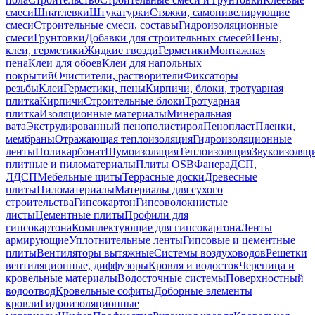
смеси
Шпатлевки
Штукатурки
Стяжки, самонивелирующие
смеси
Строительные смеси, составы
Гидроизоляционные
смеси
Грунтовки
Добавки для строительных смесей
Пены,
клеи, герметики
Жидкие гвозди
Герметики
Монтажная
пена
Клеи для обоев
Клеи для напольных
покрытий
Очистители, растворители
Фиксаторы
резьбы
Клеи
Герметики, пены
Кирпичи, блоки, тротуарная
плитка
Кирпичи
Строительные блоки
Тротуарная
плитка
Изоляционные материалы
Минеральная
вата
Экструдированный пенополистирол
Пенопласт
Пленки,
мембраны
Отражающая теплоизоляция
Гидроизоляционные
ленты
Поликарбонат
Шумоизоляция
Теплоизоляция
Звукоизоляц
плитные и пиломатериалы
Плиты OSB
Фанера
ДСП,
ЛДСП
Мебельные щиты
Террасные доски
Древесные
плиты
Пиломатериалы
Материалы для сухого
строительства
Гипсокартон
Гипсоволокнистые
листы
Цементные плиты
Профили для
гипсокартона
Комплектующие для гипсокартона
Ленты
армирующие
Уплотнительные ленты
Гипсовые и цементные
плиты
Вентиляторы вытяжные
Системы воздуховодов
Решетки
вентиляционные, диффузоры
Кровля и водосток
Черепица и
кровельные материалы
Водосточные системы
Поверхностный
водоотвод
Кровельные софиты
Доборные элементы
кровли
Гидроизоляционные