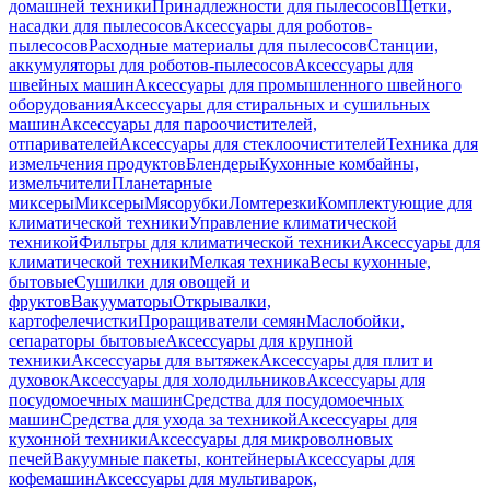
домашней техники
Принадлежности для пылесосов
Щетки,
насадки для пылесосов
Аксессуары для роботов-
пылесосов
Расходные материалы для пылесосов
Станции,
аккумуляторы для роботов-пылесосов
Аксессуары для
швейных машин
Аксессуары для промышленного швейного
оборудования
Аксессуары для стиральных и сушильных
машин
Аксессуары для пароочистителей,
отпаривателей
Аксессуары для стеклоочистителей
Техника для
измельчения продуктов
Блендеры
Кухонные комбайны,
измельчители
Планетарные
миксеры
Миксеры
Мясорубки
Ломтерезки
Комплектующие для
климатической техники
Управление климатической
техникой
Фильтры для климатической техники
Аксессуары для
климатической техники
Мелкая техника
Весы кухонные,
бытовые
Сушилки для овощей и
фруктов
Вакууматоры
Открывалки,
картофелечистки
Проращиватели семян
Маслобойки,
сепараторы бытовые
Аксессуары для крупной
техники
Аксессуары для вытяжек
Аксессуары для плит и
духовок
Аксессуары для холодильников
Аксессуары для
посудомоечных машин
Средства для посудомоечных
машин
Средства для ухода за техникой
Аксессуары для
кухонной техники
Аксессуары для микроволновых
печей
Вакуумные пакеты, контейнеры
Аксессуары для
кофемашин
Аксессуары для мультиварок,