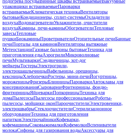
подогрева посуды
Винные шкафы встраиваемые
Вакуумные
упаковщики встраиваемые
Пароварки
встраиваемые
Климатическая техника
Вентиляторы
бытовые
Кондиционеры, сплит-системы
Охладители
воздуха
Водонагреватели
Увлажнители, очистители
воздуха
Камины, печи-камины
Обогреватели
Тепловые
завесы
Тепловые
пушки
Биокамины
Проветриватели
Отопительные печи
Банные
печи
Порталы для каминов
Вентиляторы вытяжные
Метеостанции
Газовые баллоны бытовые
Техника для
приготовления еды
Аэрогрили
Микроволновые
печи
Мультиварки
Сэндвичницы, хот-дог
мейкеры
Тостеры
Электрогрили,
электрошашлычницы
Вафельницы, орешницы,
кексницы
Хлебопечки
Ростеры, мини-печи
Йогуртницы,
мороженицы
Фризеры
Блинницы
Пароварки
Автоклавы для
консервирования
Сыроварни
Фритюрницы, фондю-
фритюрницы
Яйцеварки
Попкорницы
Техника для
дома
Пылесосы
Пылесосы профессиональные
Роботы-
пылесосы, мойщики окон
Пароочистители
Электровеники,
электрошвабры
Стеклоочистители
Стерилизационное
оборудование
Техника для приготовления
напитков
Электрочайники
Кофеварки,
кофемашины
Соковыжималки
Кофемолки
Вспениватели
молока
Сифоны для газирования воды
Аксессуары для