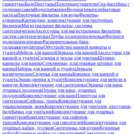
гарнитуры
Биде
Писсуары
Полотенцесушители
Спа-бассейны с
гидромассажем
Водоснабжение
Водонагреватели
Бытовые
насосы
Проточные фильтры для воды
Фильтры-
кувшины
Картриджи, комплектующие для проточных
фильтров
Магистральные фильтры, системы
сантехнические
Аксессуары для магистральных фильтров,
систем сантехнических
Трубы полипропиленовые
Фитинги
полипропиленовые
Расширительные баки,
гидроаккумуляторы
Обустройство ванной комнаты и
туалета
Мебель для ванной
Зеркала для ванной
Аксессуары для
ванной и туалета
Сиденья и чехлы для унитаза
Шторки,
карнизы для ванны
Стеклянные, пластиковые шторки для
ванны
Наборы для ванной и туалета
Зеркала
косметические
Сиденья для ванны
Коврики для ванной и
туалета
Экран-дверки в туалет
Комплектующие для мебели в
ванную
Комплектующие для сантехники
Экраны для ванн,
душевых поддонов
Опоры для ванн, душевых
поддонов
Комплектующие для ванн
Плинтусы для
сантехники
Сифоны, трапы
Комплектующие для
умывальников, моек
Комплектующие для унитазов, писсуаров,
биде
Бачки для унитазов
Комплектующие для душевых
гарнитуров
Комплектующие для сифонов,
трапов
Комплектующие для смесителей
Комплектующие для
душевых кабин, уголков
Сантехника для кухни
Кухонные
мойки
Кухонные мойки со смесителями
Смесители для