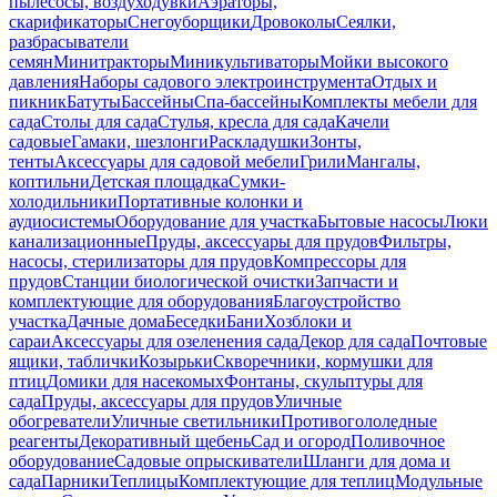
пылесосы, воздуходувки
Аэраторы,
скарификаторы
Снегоуборщики
Дровоколы
Сеялки,
разбрасыватели
семян
Минитракторы
Миникультиваторы
Мойки высокого
давления
Наборы садового электроинструмента
Отдых и
пикник
Батуты
Бассейны
Спа-бассейны
Комплекты мебели для
сада
Столы для сада
Стулья, кресла для сада
Качели
садовые
Гамаки, шезлонги
Раскладушки
Зонты,
тенты
Аксессуары для садовой мебели
Грили
Мангалы,
коптильни
Детская площадка
Сумки-
холодильники
Портативные колонки и
аудиосистемы
Оборудование для участка
Бытовые насосы
Люки
канализационные
Пруды, аксессуары для прудов
Фильтры,
насосы, стерилизаторы для прудов
Компрессоры для
прудов
Станции биологической очистки
Запчасти и
комплектующие для оборудования
Благоустройство
участка
Дачные дома
Беседки
Бани
Хозблоки и
сараи
Аксессуары для озеленения сада
Декор для сада
Почтовые
ящики, таблички
Козырьки
Скворечники, кормушки для
птиц
Домики для насекомых
Фонтаны, скульптуры для
сада
Пруды, аксессуары для прудов
Уличные
обогреватели
Уличные светильники
Противогололедные
реагенты
Декоративный щебень
Сад и огород
Поливочное
оборудование
Садовые опрыскиватели
Шланги для дома и
сада
Парники
Теплицы
Комплектующие для теплиц
Модульные