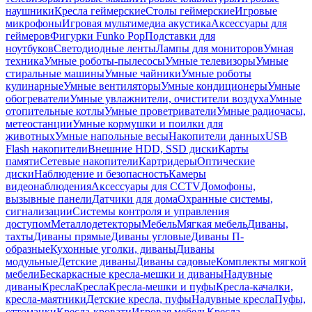
наушники
Кресла геймерские
Столы геймерские
Игровые
микрофоны
Игровая мультимедиа акустика
Аксессуары для
геймеров
Фигурки Funko Pop
Подставки для
ноутбуков
Светодиодные ленты
Лампы для мониторов
Умная
техника
Умные роботы-пылесосы
Умные телевизоры
Умные
стиральные машины
Умные чайники
Умные роботы
кулинарные
Умные вентиляторы
Умные кондиционеры
Умные
обогреватели
Умные увлажнители, очистители воздуха
Умные
отопительные котлы
Умные проветриватели
Умные радиочасы,
метеостанции
Умные кормушки и поилки для
животных
Умные напольные весы
Накопители данных
USB
Flash накопители
Внешние HDD, SSD диски
Карты
памяти
Сетевые накопители
Картридеры
Оптические
диски
Наблюдение и безопасность
Камеры
видеонаблюдения
Аксессуары для CCTV
Домофоны,
вызывные панели
Датчики для дома
Охранные системы,
сигнализации
Системы контроля и управления
доступом
Металлодетекторы
Мебель
Мягкая мебель
Диваны,
тахты
Диваны прямые
Диваны угловые
Диваны П-
образные
Кухонные уголки, диваны
Диваны
модульные
Детские диваны
Диваны садовые
Комплекты мягкой
мебели
Бескаркасные кресла-мешки и диваны
Надувные
диваны
Кресла
Кресла
Кресла-мешки и пуфы
Кресла-качалки,
кресла-маятники
Детские кресла, пуфы
Надувные кресла
Пуфы,
оттоманки
Кресла-кровати
Игровая мебель
Кресла