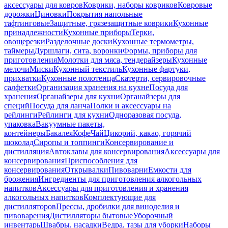
аксессуары для ковров
Коврики, наборы ковриков
Ковровые
дорожки
Циновки
Покрытия напольные
тафтинговые
Защитные, грязезащитные коврики
Кухонные
принадлежности
Кухонные приборы
Терки,
овощерезки
Разделочные доски
Кухонные термометры,
таймеры
Дуршлаги, сита, воронки
Формы, приборы для
приготовления
Молотки для мяса, тендерайзеры
Кухонные
мелочи
Миски
Кухонный текстиль
Кухонные фартуки,
прихватки
Кухонные полотенца
Скатерти, сервировочные
салфетки
Организация хранения на кухне
Посуда для
хранения
Органайзеры для кухни
Органайзеры для
специй
Посуда для ланча
Полки и аксессуары на
рейлинги
Рейлинги для кухни
Одноразовая посуда,
упаковка
Вакуумные пакеты,
контейнеры
Бакалея
Кофе
Чай
Цикорий, какао, горячий
шоколад
Сиропы и топпинги
Консервирование и
дистилляция
Автоклавы для консервирования
Аксессуары для
консервирования
Приспособления для
консервирования
Открывалки
Пивоварни
Емкости для
брожения
Ингредиенты для приготовления алкогольных
напитков
Аксессуары для приготовления и хранения
алкогольных напитков
Комплектующие для
дистилляторов
Прессы, дробилки для виноделия и
пивоварения
Дистилляторы бытовые
Уборочный
инвентарь
Швабры, насадки
Ведра, тазы для уборки
Наборы