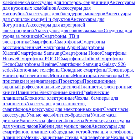
хлебопечек
Аксессуары для тостеров, сэндвичниц
Аксессуары
для кухонных комбайнов
Аксессуары для
мясорубок
Аксессуары для блендеров, миксеров
Аксессуары
для сушилок овощей и фруктов
Аксессуары для
йогуртниц
Аксессуары для аэрогрилей,
электрогрилей
Аксессуары для соковыжималок
Средства для
ухода за техникой
Смартфоны, ТВ и
электроника
Смартфоны
Смартфоны
Смартфоны
восстановленные
Смартфоны Apple
Смартфоны
Xiaomi
Смартфоны Samsung
Смартфоны Honor
Смартфоны
Huawei
Смартфоны POCO
Смартфоны Infinix
Смартфоны
Tecno
Смартфоны Realme
Смартфоны Samsung Galaxy S26
series
Кнопочные телефоны
Складные смартфоны
Телевизоры,
мониторы
Телевизоры
Мониторы
Мониторы-телевизоры
ТВ-
приставки и медиаплееры
Проекторы
Проекционные
экраны
Профессиональные дисплеи
Планшеты, электронные
книги
Планшеты
Электронные книги
Графические
планшеты
Блокноты электронные
Чехлы, бамперы для
планшетов
Аксессуары для планшетов,
смартфонов
Аксессуары для электронных книг
Смарт-часы,
аксессуары
Умные часы
Фитнес-браслеты
Умные часы
детские
Умные часы, фитнес-браслеты
Ремешки, аксессуары
для умных часов
Кабели для умных часов
Аксессуары для
смартфонов, планшетов
Зарядные устройства для телефонов,
планшетов
Чехлы, защитные стекла для телефонов
Чехлы для