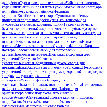
для уборки
Турки, заварочные чайники
Чайники заварочные,
кофейники
Чайники для плиты
Турки, молочники
Аксессуары
для чайников, электрочайников
Фильтры-
кувшины
Хозяйственные товары
Сушилки для белья,
прищепки
Гладильные доски
Урны, контейнеры для
мусора
Органайзеры, корзины, ящики
Туалетная бумага,
бумажные полотенца
Салфетки, мочалки, губки, мусорные
пакеты
Фольга, пленка, пакеты
Упаковочная тара
Аксессуары
для глажения
Аксессуары для стирки
Веревки,
шпагаты
Емкости, дозаторы для моющих средств
Вешалки-
плечики
Мешки хозяйственные
Сувениры
Копилки
Картины,
постеры
Фотоальбомы
Рамки для фотографий,
картин
Предметы интерьера
Шкатулки, подставки для
украшений
Статуэтки
Магниты
сувенирные
Иконы
Праздничный декор
Товары для
праздника
Елки
Аксессуары для елей новогодних
Новогодние
украшения
Светодиодные гирлянды, декорации
Светодиодные
фигуры, игрушки
Временные
татуировки
Фотобутафория
Товары для
маскарада
Подарки
Подарки, подарочные наборы
Подарочные
наборы косметики для лица и тела
Наборы для
бритья
Оформление подарков
Сантехника и
водоснабжение
Сантехника
Душевые кабины, поддоны,
двери
Ванны
Унитазы
Умывальники
Умывальники со
смесителями
Смесители
Душевые панели,