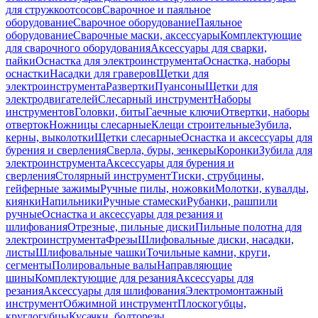
для стружкоотсосов
Сварочное и паяльное
оборудование
Сварочное оборудование
Паяльное
оборудование
Сварочные маски, аксессуары
Комплектующие
для сварочного оборудования
Аксессуары для сварки,
пайки
Оснастка для электроинструмента
Оснастка, наборы
оснастки
Насадки для граверов
Щетки для
электроинструмента
Развертки
Пуансоны
Щетки для
электродвигателей
Слесарный инструмент
Наборы
инструментов
Головки, биты
Гаечные ключи
Отвертки, наборы
отверток
Ножницы слесарные
Клещи строительные
Зубила,
керны, выколотки
Щетки слесарные
Оснастка и аксессуары для
бурения и сверления
Сверла, буры, зенкеры
Коронки
Зубила для
электроинструмента
Аксессуары для бурения и
сверления
Столярный инструмент
Тиски, струбцины,
гейферные зажимы
Ручные пилы, ножовки
Молотки, кувалды,
киянки
Напильники
Ручные стамески
Рубанки, рашпили
ручные
Оснастка и аксессуары для резания и
шлифования
Отрезные, пильные диски
Пильные полотна для
электроинструмента
Фрезы
Шлифовальные диски, насадки,
листы
Шлифовальные чашки
Точильные камни, круги,
сегменты
Полировальные валы
Направляющие
шины
Комплектующие для резания
Аксессуары для
резания
Аксессуары для шлифования
Электромонтажный
инструмент
Обжимной инструмент
Плоскогубцы,
круглогубцы
Кусачки, болторезы,