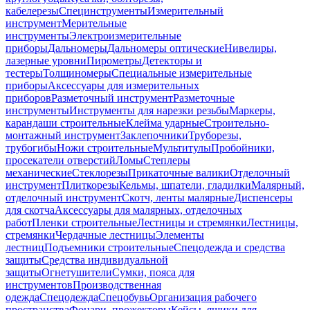
кабелерезы
Специнструменты
Измерительный
инструмент
Мерительные
инструменты
Электроизмерительные
приборы
Дальномеры
Дальномеры оптические
Нивелиры,
лазерные уровни
Пирометры
Детекторы и
тестеры
Толщиномеры
Специальные измерительные
приборы
Аксессуары для измерительных
приборов
Разметочный инструмент
Разметочные
инструменты
Инструменты для нарезки резьбы
Маркеры,
карандаши строительные
Клейма ударные
Строительно-
монтажный инструмент
Заклепочники
Труборезы,
трубогибы
Ножи строительные
Мультитулы
Пробойники,
просекатели отверстий
Ломы
Степлеры
механические
Стеклорезы
Прикаточные валики
Отделочный
инструмент
Плиткорезы
Кельмы, шпатели, гладилки
Малярный,
отделочный инструмент
Скотч, ленты малярные
Диспенсеры
для скотча
Аксессуары для малярных, отделочных
работ
Пленки строительные
Лестницы и стремянки
Лестницы,
стремянки
Чердачные лестницы
Элементы
лестниц
Подъемники строительные
Спецодежда и средства
защиты
Средства индивидуальной
защиты
Огнетушители
Сумки, пояса для
инструментов
Производственная
одежда
Спецодежда
Спецобувь
Организация рабочего
пространства
Фонари, прожекторы
Кейсы, ящики для