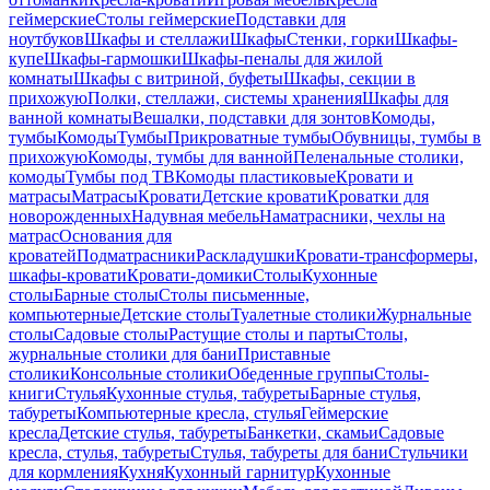
геймерские
Столы геймерские
Подставки для
ноутбуков
Шкафы и стеллажи
Шкафы
Стенки, горки
Шкафы-
купе
Шкафы-гармошки
Шкафы-пеналы для жилой
комнаты
Шкафы с витриной, буфеты
Шкафы, секции в
прихожую
Полки, стеллажи, системы хранения
Шкафы для
ванной комнаты
Вешалки, подставки для зонтов
Комоды,
тумбы
Комоды
Тумбы
Прикроватные тумбы
Обувницы, тумбы в
прихожую
Комоды, тумбы для ванной
Пеленальные столики,
комоды
Тумбы под ТВ
Комоды пластиковые
Кровати и
матрасы
Матрасы
Кровати
Детские кровати
Кроватки для
новорожденных
Надувная мебель
Наматрасники, чехлы на
матрас
Основания для
кроватей
Подматрасники
Раскладушки
Кровати-трансформеры,
шкафы-кровати
Кровати-домики
Столы
Кухонные
столы
Барные столы
Столы письменные,
компьютерные
Детские столы
Туалетные столики
Журнальные
столы
Садовые столы
Растущие столы и парты
Столы,
журнальные столики для бани
Приставные
столики
Консольные столики
Обеденные группы
Столы-
книги
Стулья
Кухонные стулья, табуреты
Барные стулья,
табуреты
Компьютерные кресла, стулья
Геймерские
кресла
Детские стулья, табуреты
Банкетки, скамьи
Садовые
кресла, стулья, табуреты
Стулья, табуреты для бани
Стульчики
для кормления
Кухня
Кухонный гарнитур
Кухонные