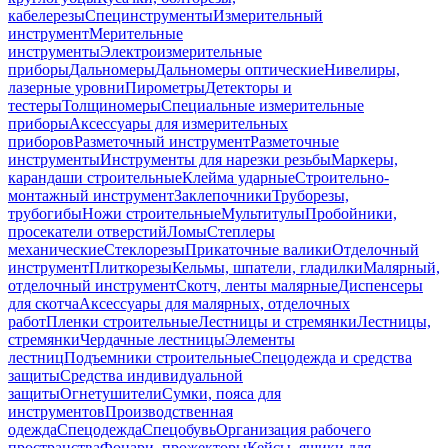
кабелерезы
Специнструменты
Измерительный
инструмент
Мерительные
инструменты
Электроизмерительные
приборы
Дальномеры
Дальномеры оптические
Нивелиры,
лазерные уровни
Пирометры
Детекторы и
тестеры
Толщиномеры
Специальные измерительные
приборы
Аксессуары для измерительных
приборов
Разметочный инструмент
Разметочные
инструменты
Инструменты для нарезки резьбы
Маркеры,
карандаши строительные
Клейма ударные
Строительно-
монтажный инструмент
Заклепочники
Труборезы,
трубогибы
Ножи строительные
Мультитулы
Пробойники,
просекатели отверстий
Ломы
Степлеры
механические
Стеклорезы
Прикаточные валики
Отделочный
инструмент
Плиткорезы
Кельмы, шпатели, гладилки
Малярный,
отделочный инструмент
Скотч, ленты малярные
Диспенсеры
для скотча
Аксессуары для малярных, отделочных
работ
Пленки строительные
Лестницы и стремянки
Лестницы,
стремянки
Чердачные лестницы
Элементы
лестниц
Подъемники строительные
Спецодежда и средства
защиты
Средства индивидуальной
защиты
Огнетушители
Сумки, пояса для
инструментов
Производственная
одежда
Спецодежда
Спецобувь
Организация рабочего
пространства
Фонари, прожекторы
Кейсы, ящики для