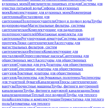
кухонных моек
Измельчители пищевых отходов
Системы для
очистки питьевой воды
Сифоны для кухонных
моек
Комплектующие для кухонных моек
Инженерная
сантехника
Инсталляции для
сантехники
Полотенцесушители
Отвод и подвод воды
Трубы
водопроводные
Магистральные фильтры, системы
сантехнические
Комплектующие для радиаторов,
полотенцесушителей
Монтажные комплекты для
сантехники
Регулирующая арматура
Системы защиты от
протечек
Люки сантехнические
Аксессуары для
магистральных фильтров, систем
сантехнических
Фитинги
Комплектующие для
инсталляций
Опрессовочные насосы
Сантехника для
общественных мест
Аксессуары для общественных
санузлов
Сушилки для рук
Дозаторы для общественных
санузлов
Сенсорные дозаторы для общественных
санузлов
Локтевые дозаторы для общественных
санузлов
Диспенсеры для бумажных полотенец
Диспенсеры
для туалетной бумаги
Канализация
Тросы сантехнические,
вантузы
Прочистные машины
Трубы, фитинги внутренней
канализации
Трубы, фитинги наружной канализации
Люки
канализационные
Теплый пол водяной
Трубы для теплого
пола
Коллекторы и комплектующие
Термостатика для теплого
пола
Автоматика для теплого
пола
Строительство
Строительные смеси и грунтовки
Клеевые