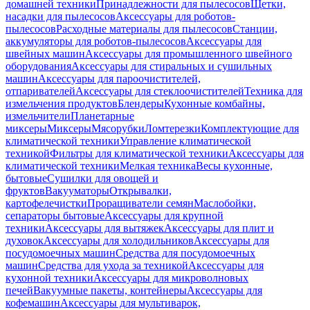
домашней техники
Принадлежности для пылесосов
Щетки,
насадки для пылесосов
Аксессуары для роботов-
пылесосов
Расходные материалы для пылесосов
Станции,
аккумуляторы для роботов-пылесосов
Аксессуары для
швейных машин
Аксессуары для промышленного швейного
оборудования
Аксессуары для стиральных и сушильных
машин
Аксессуары для пароочистителей,
отпаривателей
Аксессуары для стеклоочистителей
Техника для
измельчения продуктов
Блендеры
Кухонные комбайны,
измельчители
Планетарные
миксеры
Миксеры
Мясорубки
Ломтерезки
Комплектующие для
климатической техники
Управление климатической
техникой
Фильтры для климатической техники
Аксессуары для
климатической техники
Мелкая техника
Весы кухонные,
бытовые
Сушилки для овощей и
фруктов
Вакууматоры
Открывалки,
картофелечистки
Проращиватели семян
Маслобойки,
сепараторы бытовые
Аксессуары для крупной
техники
Аксессуары для вытяжек
Аксессуары для плит и
духовок
Аксессуары для холодильников
Аксессуары для
посудомоечных машин
Средства для посудомоечных
машин
Средства для ухода за техникой
Аксессуары для
кухонной техники
Аксессуары для микроволновых
печей
Вакуумные пакеты, контейнеры
Аксессуары для
кофемашин
Аксессуары для мультиварок,