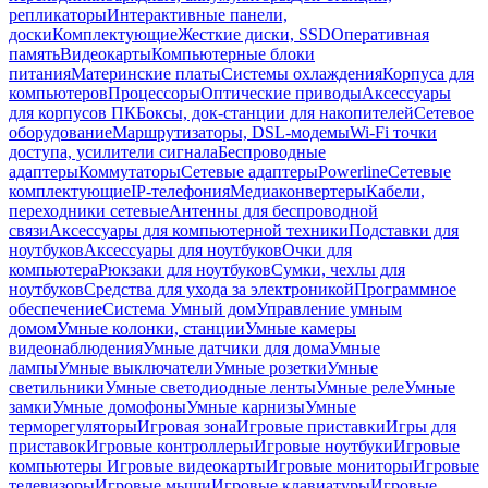
репликаторы
Интерактивные панели,
доски
Комплектующие
Жесткие диски, SSD
Оперативная
память
Видеокарты
Компьютерные блоки
питания
Материнские платы
Системы охлаждения
Корпуса для
компьютеров
Процессоры
Оптические приводы
Аксессуары
для корпусов ПК
Боксы, док-станции для накопителей
Сетевое
оборудование
Маршрутизаторы, DSL-модемы
Wi-Fi точки
доступа, усилители сигнала
Беспроводные
адаптеры
Коммутаторы
Сетевые адаптеры
Powerline
Сетевые
комплектующие
IP-телефония
Медиаконвертеры
Кабели,
переходники сетевые
Антенны для беспроводной
связи
Аксессуары для компьютерной техники
Подставки для
ноутбуков
Аксессуары для ноутбуков
Очки для
компьютера
Рюкзаки для ноутбуков
Сумки, чехлы для
ноутбуков
Средства для ухода за электроникой
Программное
обеспечение
Система Умный дом
Управление умным
домом
Умные колонки, станции
Умные камеры
видеонаблюдения
Умные датчики для дома
Умные
лампы
Умные выключатели
Умные розетки
Умные
светильники
Умные светодиодные ленты
Умные реле
Умные
замки
Умные домофоны
Умные карнизы
Умные
терморегуляторы
Игровая зона
Игровые приставки
Игры для
приставок
Игровые контроллеры
Игровые ноутбуки
Игровые
компьютеры
Игровые видеокарты
Игровые мониторы
Игровые
телевизоры
Игровые мыши
Игровые клавиатуры
Игровые