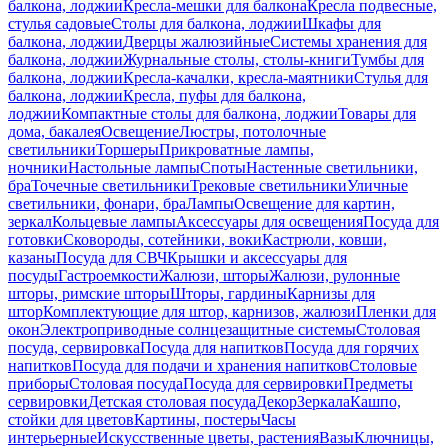
балкона, лоджии
Кресла-мешки для балкона
Кресла подвесные,
стулья садовые
Столы для балкона, лоджии
Шкафы для
балкона, лоджии
Дверцы жалюзийные
Системы хранения для
балкона, лоджии
Журнальные столы, столы-книги
Тумбы для
балкона, лоджии
Кресла-качалки, кресла-маятники
Стулья для
балкона, лоджии
Кресла, пуфы для балкона,
лоджии
Компактные столы для балкона, лоджии
Товары для
дома, бакалея
Освещение
Люстры, потолочные
светильники
Торшеры
Прикроватные лампы,
ночники
Настольные лампы
Споты
Настенные светильники,
бра
Точечные светильники
Трековые светильники
Уличные
светильники, фонари, бра
Лампы
Освещение для картин,
зеркал
Кольцевые лампы
Аксессуары для освещения
Посуда для
готовки
Сковороды, сотейники, воки
Кастрюли, ковши,
казаны
Посуда для СВЧ
Крышки и аксессуары для
посуды
Гастроемкости
Жалюзи, шторы
Жалюзи, рулонные
шторы, римские шторы
Шторы, гардины
Карнизы для
штор
Комплектующие для штор, карнизов, жалюзи
Пленки для
окон
Электроприводные солнцезащитные системы
Столовая
посуда, сервировка
Посуда для напитков
Посуда для горячих
напитков
Посуда для подачи и хранения напитков
Столовые
приборы
Столовая посуда
Посуда для сервировки
Предметы
сервировки
Детская столовая посуда
Декор
Зеркала
Кашпо,
стойки для цветов
Картины, постеры
Часы
интерьерные
Искусственные цветы, растения
Вазы
Ключницы,