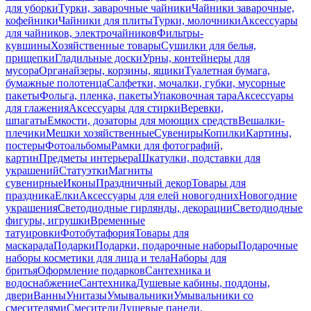
для уборки
Турки, заварочные чайники
Чайники заварочные,
кофейники
Чайники для плиты
Турки, молочники
Аксессуары
для чайников, электрочайников
Фильтры-
кувшины
Хозяйственные товары
Сушилки для белья,
прищепки
Гладильные доски
Урны, контейнеры для
мусора
Органайзеры, корзины, ящики
Туалетная бумага,
бумажные полотенца
Салфетки, мочалки, губки, мусорные
пакеты
Фольга, пленка, пакеты
Упаковочная тара
Аксессуары
для глажения
Аксессуары для стирки
Веревки,
шпагаты
Емкости, дозаторы для моющих средств
Вешалки-
плечики
Мешки хозяйственные
Сувениры
Копилки
Картины,
постеры
Фотоальбомы
Рамки для фотографий,
картин
Предметы интерьера
Шкатулки, подставки для
украшений
Статуэтки
Магниты
сувенирные
Иконы
Праздничный декор
Товары для
праздника
Елки
Аксессуары для елей новогодних
Новогодние
украшения
Светодиодные гирлянды, декорации
Светодиодные
фигуры, игрушки
Временные
татуировки
Фотобутафория
Товары для
маскарада
Подарки
Подарки, подарочные наборы
Подарочные
наборы косметики для лица и тела
Наборы для
бритья
Оформление подарков
Сантехника и
водоснабжение
Сантехника
Душевые кабины, поддоны,
двери
Ванны
Унитазы
Умывальники
Умывальники со
смесителями
Смесители
Душевые панели,