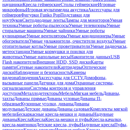
наушники
Кресла геймерские
Столы геймерские
Игровые
микрофоны
Игровая мультимедиа акустика
Аксессуары для
геймеров
Фигурки Funko Pop
Подставки для
ноутбуков
Светодиодные ленты
Лампы для мониторов
Умная
техника
Умные роботы-пылесосы
Умные телевизоры
Умные
стиральные машины
Умные чайники
Умные роботы
кулинарные
Умные вентиляторы
Умные кондиционеры
Умные
обогреватели
Умные увлажнители, очистители воздуха
Умные
отопительные котлы
Умные проветриватели
Умные радиочасы,
метеостанции
Умные кормушки и поилки для
животных
Умные напольные весы
Накопители данных
USB
Flash накопители
Внешние HDD, SSD диски
Карты
памяти
Сетевые накопители
Картридеры
Оптические
диски
Наблюдение и безопасность
Камеры
видеонаблюдения
Аксессуары для CCTV
Домофоны,
вызывные панели
Датчики для дома
Охранные системы,
сигнализации
Системы контроля и управления
доступом
Металлодетекторы
Мебель
Мягкая мебель
Диваны,
тахты
Диваны прямые
Диваны угловые
Диваны П-
образные
Кухонные уголки, диваны
Диваны
модульные
Детские диваны
Диваны садовые
Комплекты мягкой
мебели
Бескаркасные кресла-мешки и диваны
Надувные
диваны
Кресла
Кресла
Кресла-мешки и пуфы
Кресла-качалки,
кресла-маятники
Детские кресла, пуфы
Надувные кресла
Пуфы,
оттоманки
Кресла-кровати
Игровая мебель
Кресла