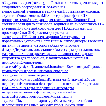
оборудования для фотостудии
Стойки, системы крепления для
студийного оборудования
Портативная
аудиотехника
Наушники и гарнитуры
Портативные колонки,
акустика
Умные колонки
MP3-плееры
Диктофоны
CD-
проигрыватели
Аксессуары для телевизоров
Кронштейны,
стойки
Кабели для телевизоров
Подписки на видеосервисы
ТВ-
антенны
ТВ-тюнеры
Аксессуары для ТВ
Аксессуары для
проектора
Очки 3D
Средства для ухода за
электроникой
Кабели, переходники
Аксессуары для
портативных устройств
Портативные аккумуляторы
Элементы
питания, зарядные устройства
Аккумуляторные
батареи
Держатели, док-станции
Аксессуары для планшетов,
смартфонов
Кабели для телефонов, планшетов
Зарядные
устройства для телефонов, планшетов
Компьютеры и
периферия
Компьютерная
техника
Ноутбуки
Планшеты
Моноблоки
Компьютеры
Игровые
компьютеры
Игровые консоли
Серверное
оборудование
Компьютерная
периферия
Мониторы
Мыши
Клавиатуры
Стилусы
Наборы
периферии
Источники бесперебойного питания
Батареи для
ИБП
Стабилизаторы напряжения
Инверторы
напряжения
Сетевые фильтры, удлинители
Веб-
камеры
Игровые контроллеры
Мультимедиа
акустика
Наушники и гарнитуры
Компьютерные кабели,
переходники
Зарядные, аккумуляторы
Док-станции,