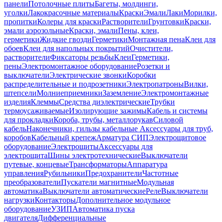
панели
Потолочные плиты
Багеты, молдинги,
уголки
Лакокрасочные материалы
Краски
Эмали
Лаки
Морилки,
пропитки
Колеры для краски
Растворители
Грунтовки
Краски,
эмали аэрозольные
Краски, эмали
Пены, клеи,
герметики
Жидкие гвозди
Герметики
Монтажная пена
Клеи для
обоев
Клеи для напольных покрытий
Очистители,
растворители
Фиксаторы резьбы
Клеи
Герметики,
пены
Электромонтажное оборудование
Розетки и
выключатели
Электрические звонки
Коробки
распределительные и подрозетники
Электропатроны
Вилки,
штепсели
Молниеприемники
Заземление
Электромонтажные
изделия
Клеммы
Средства диэлектрические
Трубки
термоусаживаемые
Изолирующие зажимы
Кабель и системы
для прокладки
Короба, трубы, металлорукав
Силовой
кабель
Наконечники, гильзы кабельные
Аксессуары для труб,
коробов
Кабельный крепеж
Арматура СИП
Электрощитовое
оборудование
Электрощиты
Аксессуары для
электрощита
Шины электротехнические
Выключатели
путевые, концевые
Трансформаторы
Аппаратура
управления
Рубильники
Предохранители
Частотные
преобразователи
Пускатели магнитные
Модульная
автоматика
Выключатели автоматические
Реле
Выключатели
нагрузки
Контакторы
Дополнительное модульное
оборудование
УЗИП
Автоматика пуска
двигателя
Дифференциальные