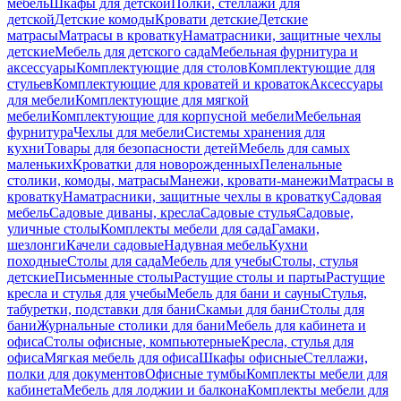
мебель
Шкафы для детской
Полки, стеллажи для
детской
Детские комоды
Кровати детские
Детские
матрасы
Матрасы в кроватку
Наматрасники, защитные чехлы
детские
Мебель для детского сада
Мебельная фурнитура и
аксессуары
Комплектующие для столов
Комплектующие для
стульев
Комплектующие для кроватей и кроваток
Аксессуары
для мебели
Комплектующие для мягкой
мебели
Комплектующие для корпусной мебели
Мебельная
фурнитура
Чехлы для мебели
Системы хранения для
кухни
Товары для безопасности детей
Мебель для самых
маленьких
Кроватки для новорожденных
Пеленальные
столики, комоды, матрасы
Манежи, кровати-манежи
Матрасы в
кроватку
Наматрасники, защитные чехлы в кроватку
Садовая
мебель
Садовые диваны, кресла
Садовые стулья
Садовые,
уличные столы
Комплекты мебели для сада
Гамаки,
шезлонги
Качели садовые
Надувная мебель
Кухни
походные
Столы для сада
Мебель для учебы
Столы, стулья
детские
Письменные столы
Растущие столы и парты
Растущие
кресла и стулья для учебы
Мебель для бани и сауны
Стулья,
табуретки, подставки для бани
Скамьи для бани
Столы для
бани
Журнальные столики для бани
Мебель для кабинета и
офиса
Столы офисные, компьютерные
Кресла, стулья для
офиса
Мягкая мебель для офиса
Шкафы офисные
Стеллажи,
полки для документов
Офисные тумбы
Комплекты мебели для
кабинета
Мебель для лоджии и балкона
Комплекты мебели для