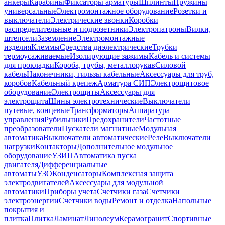
анкеры
Карабины
Фиксаторы арматуры
Шплинты
Пружины
универсальные
Электромонтажное оборудование
Розетки и
выключатели
Электрические звонки
Коробки
распределительные и подрозетники
Электропатроны
Вилки,
штепсели
Заземление
Электромонтажные
изделия
Клеммы
Средства диэлектрические
Трубки
термоусаживаемые
Изолирующие зажимы
Кабель и системы
для прокладки
Короба, трубы, металлорукав
Силовой
кабель
Наконечники, гильзы кабельные
Аксессуары для труб,
коробов
Кабельный крепеж
Арматура СИП
Электрощитовое
оборудование
Электрощиты
Аксессуары для
электрощита
Шины электротехнические
Выключатели
путевые, концевые
Трансформаторы
Аппаратура
управления
Рубильники
Предохранители
Частотные
преобразователи
Пускатели магнитные
Модульная
автоматика
Выключатели автоматические
Реле
Выключатели
нагрузки
Контакторы
Дополнительное модульное
оборудование
УЗИП
Автоматика пуска
двигателя
Дифференциальные
автоматы
УЗО
Конденсаторы
Комплексная защита
электродвигателей
Аксессуары для модульной
автоматики
Приборы учета
Счетчики газа
Счетчики
электроэнергии
Счетчики воды
Ремонт и отделка
Напольные
покрытия и
плитка
Плитка
Ламинат
Линолеум
Керамогранит
Спортивные