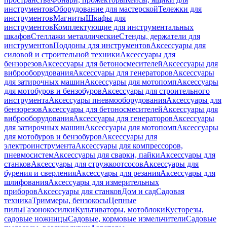
инструментов
Оборудование для мастерской
Тележки для
инструментов
Магниты
Шкафы для
инструментов
Комплектующие для инструментальных
шкафов
Стеллажи металлические
Стенды, держатели для
инструментов
Поддоны для инструментов
Аксессуары для
силовой и строительной техники
Аксессуары для
бензорезов
Аксессуары для бетоносмесителей
Аксессуары для
виброоборудования
Аксессуары для генераторов
Аксессуары
для затирочных машин
Аксессуары для мотопомп
Аксессуары
для мотобуров и бензобуров
Аксессуары для строительного
инструмента
Аксессуары пневмооборудования
Аксессуары для
бензорезов
Аксессуары для бетоносмесителей
Аксессуары для
виброоборудования
Аксессуары для генераторов
Аксессуары
для затирочных машин
Аксессуары для мотопомп
Аксессуары
для мотобуров и бензобуров
Аксессуары для
электроинструмента
Аксессуары для компрессоров,
пневмосистем
Аксессуары для сварки, пайки
Аксессуары для
станков
Аксессуары для стружкоотсосов
Аксессуары для
бурения и сверления
Аксессуары для резания
Аксессуары для
шлифования
Аксессуары для измерительных
приборов
Аксессуары для станков
Дом и сад
Садовая
техника
Триммеры, бензокосы
Цепные
пилы
Газонокосилки
Культиваторы, мотоблоки
Кусторезы,
садовые ножницы
Садовые, кормовые измельчители
Садовые