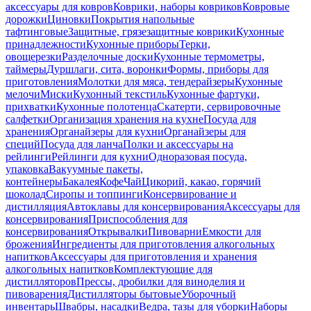
аксессуары для ковров
Коврики, наборы ковриков
Ковровые
дорожки
Циновки
Покрытия напольные
тафтинговые
Защитные, грязезащитные коврики
Кухонные
принадлежности
Кухонные приборы
Терки,
овощерезки
Разделочные доски
Кухонные термометры,
таймеры
Дуршлаги, сита, воронки
Формы, приборы для
приготовления
Молотки для мяса, тендерайзеры
Кухонные
мелочи
Миски
Кухонный текстиль
Кухонные фартуки,
прихватки
Кухонные полотенца
Скатерти, сервировочные
салфетки
Организация хранения на кухне
Посуда для
хранения
Органайзеры для кухни
Органайзеры для
специй
Посуда для ланча
Полки и аксессуары на
рейлинги
Рейлинги для кухни
Одноразовая посуда,
упаковка
Вакуумные пакеты,
контейнеры
Бакалея
Кофе
Чай
Цикорий, какао, горячий
шоколад
Сиропы и топпинги
Консервирование и
дистилляция
Автоклавы для консервирования
Аксессуары для
консервирования
Приспособления для
консервирования
Открывалки
Пивоварни
Емкости для
брожения
Ингредиенты для приготовления алкогольных
напитков
Аксессуары для приготовления и хранения
алкогольных напитков
Комплектующие для
дистилляторов
Прессы, дробилки для виноделия и
пивоварения
Дистилляторы бытовые
Уборочный
инвентарь
Швабры, насадки
Ведра, тазы для уборки
Наборы