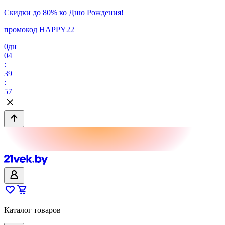
Скидки до 80% ко Дню Рождения!
промокод HAPPY22
0
дн
04
:
39
:
57
Каталог товаров