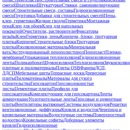
смеси
Шпатлевки
Штукатурки
Стяжки, самонивелирующие
смеси
Строительные смеси, составы
Гидроизоляционные
смеси
Грунтовки
Добавки для строительных смесей
Пены,
клеи, герметики
Жидкие гвозди
Герметики
Монтажная
пена
Клеи для обоев
Клеи для напольных
покрытий
Очистители, растворители
Фиксаторы
резьбы
Клеи
Герметики, пены
Кирпичи, блоки, тротуарная
плитка
Кирпичи
Строительные блоки
Тротуарная
плитка
Изоляционные материалы
Минеральная
вата
Экструдированный пенополистирол
Пенопласт
Пленки,
мембраны
Отражающая теплоизоляция
Гидроизоляционные
ленты
Поликарбонат
Шумоизоляция
Теплоизоляция
Звукоизоляц
плитные и пиломатериалы
Плиты OSB
Фанера
ДСП,
ЛДСП
Мебельные щиты
Террасные доски
Древесные
плиты
Пиломатериалы
Материалы для сухого
строительства
Гипсокартон
Гипсоволокнистые
листы
Цементные плиты
Профили для
гипсокартона
Комплектующие для гипсокартона
Ленты
армирующие
Уплотнительные ленты
Гипсовые и цементные
плиты
Вентиляторы вытяжные
Системы воздуховодов
Решетки
вентиляционные, диффузоры
Кровля и водосток
Черепица и
кровельные материалы
Водосточные системы
Поверхностный
водоотвод
Кровельные софиты
Доборные элементы
кровли
Гидроизоляционные