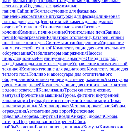
материалы
Шифер
Профнастил
Рулонная кровля
Кровельная
вентиляция
Отделка фасада
Фасадные
панели
Сайдинг
Комплектующие для фасадных
панелей
Декоративные штукатурки для фасада
Клинкерная
плитка для фасада
Декоративный камень для наружной
отделки
Отопление
Отопительные котлы
Газовые
колонки
Камины, печи-камины
Отопительные печи
Банные
печи
Водонагреватели
Радиаторы отопления, батареи
Теплый
пол
Теплые плинтусы
Системы антиобледенения
Управление
климатической техникой
Комплектующие для отопительного
оборудования
Стабилизаторы напряжения
Насосы
циркуляционные
Регулирующая арматура
Отвод и подвод
воды
Дымоходы и комплектующие
Управление климатической
техникой
Комплектующие для радиаторов
Комплектующие для
теплого пола
Топливо и аксессуары для отопительного
оборудования
Комплектующие для печей, каминов
Аксессуары
для каминов, печей
Комплектующие для отопительных котлов,
водонагревателей
Канализация
Тросы сантехнические,
вантузы
Прочистные машины
Трубы, фитинги внутренней
канализации
Трубы, фитинги наружной канализации
Люки
канализационные
Металлопрокат
Металлопрокат
Сваи
Заборы,
ограждения
Автоматика для ворот
Крепежные
изделия
Саморезы, шурупы
Гвозди
Анкеры, дюбели
Скобы,
штифты
Перфорированный крепеж
Гайки,
шайбы
Заклепки
Болты, винты, шпильки
Хомуты
Химические