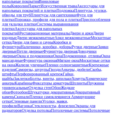
напольные покрытия
Виниловые
полы
Ковролин
Паркет
Искусственная трава
Аксессуары для
напольных покрытий и плитки
Подложка
Плинтусы, уголки,
обводы для труб
Плинтусы для сантехники
Фуги для
плитки
Порожки, профили для пола и плитки
Приспособления
для укладки плитки
Системы выравнивания
плитки
Аксессуары для напольных
покрытий
Реставрационные материалы
Двери и арки
Двери
входные
Двери межкомнатные
Арки межкомнатные
Москитные
сетки
Двери для бани и сауны
Коробки и
фурнитура
Наличники, коробки, доборы
Ручки дверные
Замки
дверные
Петли дверные
Фурнитура дверная
Доводчики
дверные
Окна и подоконники
Окна
Подоконники, отливы
Окна
мансардные
Фурнитура оконная
Мягкие окна
Москитные сетки
на окна
Жалюзи уличные
Пленки солнцезащитные
Крепежные
изделия
Саморезы, шурупы
Гвозди
Анкеры, дюбели
Скобы,
штифты
Перфорированный крепеж
Гайки,
шайбы
Заклепки
Болты, винты, шпильки
Хомуты
Химические
анкеры
Карабины
Фиксаторы арматуры
Шплинты
Пружины
универсальные
Отделка стен
Обои
Жидкие
обои
Фотообои
Штукатурки декоративные
Декоративный
камень
Скинали
Пленки самоклеящиеся
Армирующие
сетки
Стеновые панели
Уголки, маяки,
профили
Вагонка
Стеклохолсты, флизелин
Экраны для
радиаторов
Отделка потолка
Потолочные системы
Потолочные