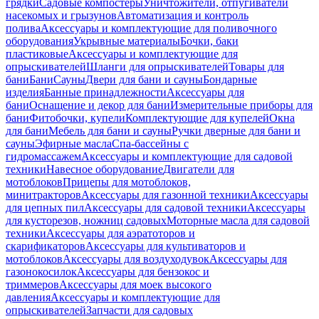
грядки
Садовые компостеры
Уничтожители, отпугиватели
насекомых и грызунов
Автоматизация и контроль
полива
Аксессуары и комплектующие для поливочного
оборудования
Укрывные материалы
Бочки, баки
пластиковые
Аксессуары и комплектующие для
опрыскивателей
Шланги для опрыскивателей
Товары для
бани
Бани
Сауны
Двери для бани и сауны
Бондарные
изделия
Банные принадлежности
Аксессуары для
бани
Оснащение и декор для бани
Измерительные приборы для
бани
Фитобочки, купели
Комплектующие для купелей
Окна
для бани
Мебель для бани и сауны
Ручки дверные для бани и
сауны
Эфирные масла
Спа-бассейны с
гидромассажем
Аксессуары и комплектующие для садовой
техники
Навесное оборудование
Двигатели для
мотоблоков
Прицепы для мотоблоков,
минитракторов
Аксессуары для газонной техники
Аксессуары
для цепных пил
Аксессуары для садовой техники
Аксессуары
для кусторезов, ножниц садовых
Моторные масла для садовой
техники
Аксессуары для аэратоторов и
скарификаторов
Аксессуары для культиваторов и
мотоблоков
Аксессуары для воздуходувок
Аксессуары для
газонокосилок
Аксессуары для бензокос и
триммеров
Аксессуары для моек высокого
давления
Аксессуары и комплектующие для
опрыскивателей
Запчасти для садовых