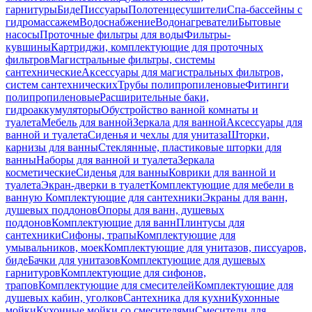
гарнитуры
Биде
Писсуары
Полотенцесушители
Спа-бассейны с
гидромассажем
Водоснабжение
Водонагреватели
Бытовые
насосы
Проточные фильтры для воды
Фильтры-
кувшины
Картриджи, комплектующие для проточных
фильтров
Магистральные фильтры, системы
сантехнические
Аксессуары для магистральных фильтров,
систем сантехнических
Трубы полипропиленовые
Фитинги
полипропиленовые
Расширительные баки,
гидроаккумуляторы
Обустройство ванной комнаты и
туалета
Мебель для ванной
Зеркала для ванной
Аксессуары для
ванной и туалета
Сиденья и чехлы для унитаза
Шторки,
карнизы для ванны
Стеклянные, пластиковые шторки для
ванны
Наборы для ванной и туалета
Зеркала
косметические
Сиденья для ванны
Коврики для ванной и
туалета
Экран-дверки в туалет
Комплектующие для мебели в
ванную
Комплектующие для сантехники
Экраны для ванн,
душевых поддонов
Опоры для ванн, душевых
поддонов
Комплектующие для ванн
Плинтусы для
сантехники
Сифоны, трапы
Комплектующие для
умывальников, моек
Комплектующие для унитазов, писсуаров,
биде
Бачки для унитазов
Комплектующие для душевых
гарнитуров
Комплектующие для сифонов,
трапов
Комплектующие для смесителей
Комплектующие для
душевых кабин, уголков
Сантехника для кухни
Кухонные
мойки
Кухонные мойки со смесителями
Смесители для