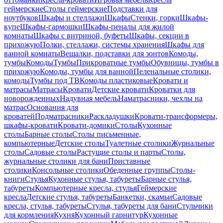
геймерские
Столы геймерские
Подставки для
ноутбуков
Шкафы и стеллажи
Шкафы
Стенки, горки
Шкафы-
купе
Шкафы-гармошки
Шкафы-пеналы для жилой
комнаты
Шкафы с витриной, буфеты
Шкафы, секции в
прихожую
Полки, стеллажи, системы хранения
Шкафы для
ванной комнаты
Вешалки, подставки для зонтов
Комоды,
тумбы
Комоды
Тумбы
Прикроватные тумбы
Обувницы, тумбы в
прихожую
Комоды, тумбы для ванной
Пеленальные столики,
комоды
Тумбы под ТВ
Комоды пластиковые
Кровати и
матрасы
Матрасы
Кровати
Детские кровати
Кроватки для
новорожденных
Надувная мебель
Наматрасники, чехлы на
матрас
Основания для
кроватей
Подматрасники
Раскладушки
Кровати-трансформеры,
шкафы-кровати
Кровати-домики
Столы
Кухонные
столы
Барные столы
Столы письменные,
компьютерные
Детские столы
Туалетные столики
Журнальные
столы
Садовые столы
Растущие столы и парты
Столы,
журнальные столики для бани
Приставные
столики
Консольные столики
Обеденные группы
Столы-
книги
Стулья
Кухонные стулья, табуреты
Барные стулья,
табуреты
Компьютерные кресла, стулья
Геймерские
кресла
Детские стулья, табуреты
Банкетки, скамьи
Садовые
кресла, стулья, табуреты
Стулья, табуреты для бани
Стульчики
для кормления
Кухня
Кухонный гарнитур
Кухонные