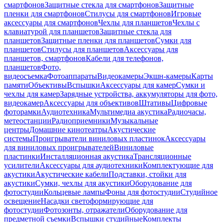
смартфонов
Защитные стекла для смартфонов
Защитные
пленки для смартфонов
Стилусы для смартфонов
Игровые
аксессуары для смартфонов
Чехлы для планшетов
Чехлы с
клавиатурой для планшетов
Защитные стекла для
планшетов
Защитные пленки для планшетов
Сумки для
планшетов
Стилусы для планшетов
Аксессуары для
планшетов, смартфонов
Кабели для телефонов,
планшетов
Фото,
видеосъемка
Фотоаппараты
Видеокамеры
Экшн-камеры
Карты
памяти
Объективы
Вспышки
Аксессуары для камер
Сумки и
чехлы для камер
Зарядные устройства, аккумуляторы для фото,
видеокамер
Аксессуары для объективов
Штативы
Цифровые
фоторамки
Аудиотехника
Мультимедиа акустика
Радиочасы,
метеостанции
Радиоприемники
Музыкальные
центры
Домашние кинотеатры
Акустические
системы
Проигрыватели виниловых пластинок
Аксессуары
для виниловых проигрывателей
Виниловые
пластинки
Инсталляционная акустика
Трансляционные
усилители
Аксессуары для аудиотехники
Комплектующие для
акустики
Акустические кабели
Подставки, стойки для
акустики
Сумки, чехлы для акустики
Оборудование для
фотостудии
Кольцевые лампы
Фоны для фотостудии
Студийное
освещение
Насадки светоформирующие для
фотостудии
Фотозонты, отражатели
Оборудование для
предметной съемки
Вспышки студийные
Комплекты