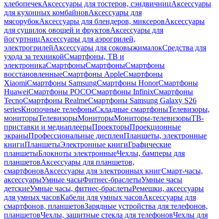
хлебопечек
Аксессуары для тостеров, сэндвичниц
Аксессуары
для кухонных комбайнов
Аксессуары для
мясорубок
Аксессуары для блендеров, миксеров
Аксессуары
для сушилок овощей и фруктов
Аксессуары для
йогуртниц
Аксессуары для аэрогрилей,
электрогрилей
Аксессуары для соковыжималок
Средства для
ухода за техникой
Смартфоны, ТВ и
электроника
Смартфоны
Смартфоны
Смартфоны
восстановленные
Смартфоны Apple
Смартфоны
Xiaomi
Смартфоны Samsung
Смартфоны Honor
Смартфоны
Huawei
Смартфоны POCO
Смартфоны Infinix
Смартфоны
Tecno
Смартфоны Realme
Смартфоны Samsung Galaxy S26
series
Кнопочные телефоны
Складные смартфоны
Телевизоры,
мониторы
Телевизоры
Мониторы
Мониторы-телевизоры
ТВ-
приставки и медиаплееры
Проекторы
Проекционные
экраны
Профессиональные дисплеи
Планшеты, электронные
книги
Планшеты
Электронные книги
Графические
планшеты
Блокноты электронные
Чехлы, бамперы для
планшетов
Аксессуары для планшетов,
смартфонов
Аксессуары для электронных книг
Смарт-часы,
аксессуары
Умные часы
Фитнес-браслеты
Умные часы
детские
Умные часы, фитнес-браслеты
Ремешки, аксессуары
для умных часов
Кабели для умных часов
Аксессуары для
смартфонов, планшетов
Зарядные устройства для телефонов,
планшетов
Чехлы, защитные стекла для телефонов
Чехлы для