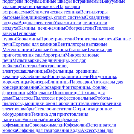
подогрева посуды
Винные шкафы встраиваемые
Вакуумные
упаковщики встраиваемые
Пароварки
встраиваемые
Климатическая техника
Вентиляторы
бытовые
Кондиционеры, сплит-системы
Охладители
воздуха
Водонагреватели
Увлажнители, очистители
воздуха
Камины, печи-камины
Обогреватели
Тепловые
завесы
Тепловые
пушки
Биокамины
Проветриватели
Отопительные печи
Банные
печи
Порталы для каминов
Вентиляторы вытяжные
Метеостанции
Газовые баллоны бытовые
Техника для
приготовления еды
Аэрогрили
Микроволновые
печи
Мультиварки
Сэндвичницы, хот-дог
мейкеры
Тостеры
Электрогрили,
электрошашлычницы
Вафельницы, орешницы,
кексницы
Хлебопечки
Ростеры, мини-печи
Йогуртницы,
мороженицы
Фризеры
Блинницы
Пароварки
Автоклавы для
консервирования
Сыроварни
Фритюрницы, фондю-
фритюрницы
Яйцеварки
Попкорницы
Техника для
дома
Пылесосы
Пылесосы профессиональные
Роботы-
пылесосы, мойщики окон
Пароочистители
Электровеники,
электрошвабры
Стеклоочистители
Стерилизационное
оборудование
Техника для приготовления
напитков
Электрочайники
Кофеварки,
кофемашины
Соковыжималки
Кофемолки
Вспениватели
молока
Сифоны для газирования воды
Аксессуары для