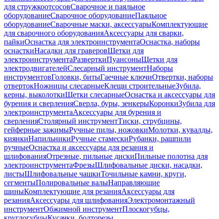
для стружкоотсосов
Сварочное и паяльное
оборудование
Сварочное оборудование
Паяльное
оборудование
Сварочные маски, аксессуары
Комплектующие
для сварочного оборудования
Аксессуары для сварки,
пайки
Оснастка для электроинструмента
Оснастка, наборы
оснастки
Насадки для граверов
Щетки для
электроинструмента
Развертки
Пуансоны
Щетки для
электродвигателей
Слесарный инструмент
Наборы
инструментов
Головки, биты
Гаечные ключи
Отвертки, наборы
отверток
Ножницы слесарные
Клещи строительные
Зубила,
керны, выколотки
Щетки слесарные
Оснастка и аксессуары для
бурения и сверления
Сверла, буры, зенкеры
Коронки
Зубила для
электроинструмента
Аксессуары для бурения и
сверления
Столярный инструмент
Тиски, струбцины,
гейферные зажимы
Ручные пилы, ножовки
Молотки, кувалды,
киянки
Напильники
Ручные стамески
Рубанки, рашпили
ручные
Оснастка и аксессуары для резания и
шлифования
Отрезные, пильные диски
Пильные полотна для
электроинструмента
Фрезы
Шлифовальные диски, насадки,
листы
Шлифовальные чашки
Точильные камни, круги,
сегменты
Полировальные валы
Направляющие
шины
Комплектующие для резания
Аксессуары для
резания
Аксессуары для шлифования
Электромонтажный
инструмент
Обжимной инструмент
Плоскогубцы,
круглогубцы
Кусачки, болторезы,