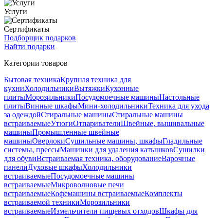
Услуги
Сертификаты
Подборщик подарков
Найти подарки
Категории товаров
Бытовая техника
Крупная техника для
кухни
Холодильники
Вытяжки
Кухонные
плиты
Морозильники
Посудомоечные машины
Настольные
плиты
Винные шкафы
Мини-холодильники
Техника для ухода
за одеждой
Стиральные машины
Стиральные машины
встраиваемые
Утюги
Отпариватели
Швейные, вышивальные
машины
Промышленные швейные
машины
Оверлоки
Сушильные машины, шкафы
Гладильные
системы, прессы
Машинки для удаления катышков
Сушилки
для обуви
Встраиваемая техника, оборудование
Варочные
панели
Духовые шкафы
Холодильники
встраиваемые
Посудомоечные машины
встраиваемые
Микроволновые печи
встраиваемые
Кофемашины встраиваемые
Комплекты
встраиваемой техники
Морозильники
встраиваемые
Измельчители пищевых отходов
Шкафы для