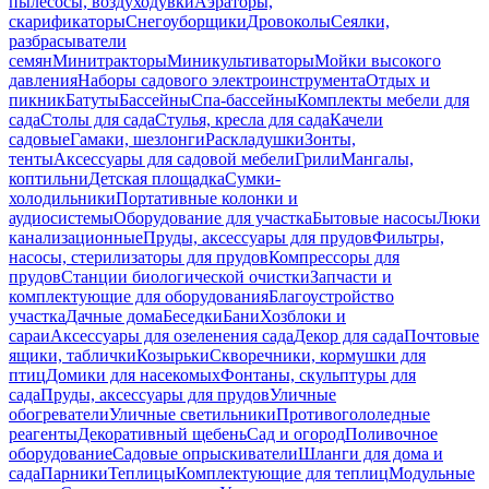
пылесосы, воздуходувки
Аэраторы,
скарификаторы
Снегоуборщики
Дровоколы
Сеялки,
разбрасыватели
семян
Минитракторы
Миникультиваторы
Мойки высокого
давления
Наборы садового электроинструмента
Отдых и
пикник
Батуты
Бассейны
Спа-бассейны
Комплекты мебели для
сада
Столы для сада
Стулья, кресла для сада
Качели
садовые
Гамаки, шезлонги
Раскладушки
Зонты,
тенты
Аксессуары для садовой мебели
Грили
Мангалы,
коптильни
Детская площадка
Сумки-
холодильники
Портативные колонки и
аудиосистемы
Оборудование для участка
Бытовые насосы
Люки
канализационные
Пруды, аксессуары для прудов
Фильтры,
насосы, стерилизаторы для прудов
Компрессоры для
прудов
Станции биологической очистки
Запчасти и
комплектующие для оборудования
Благоустройство
участка
Дачные дома
Беседки
Бани
Хозблоки и
сараи
Аксессуары для озеленения сада
Декор для сада
Почтовые
ящики, таблички
Козырьки
Скворечники, кормушки для
птиц
Домики для насекомых
Фонтаны, скульптуры для
сада
Пруды, аксессуары для прудов
Уличные
обогреватели
Уличные светильники
Противогололедные
реагенты
Декоративный щебень
Сад и огород
Поливочное
оборудование
Садовые опрыскиватели
Шланги для дома и
сада
Парники
Теплицы
Комплектующие для теплиц
Модульные