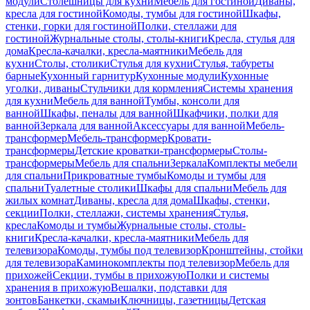
модули
Столешницы для кухни
Мебель для гостиной
Диваны,
кресла для гостиной
Комоды, тумбы для гостиной
Шкафы,
стенки, горки для гостиной
Полки, стеллажи для
гостиной
Журнальные столы, столы-книги
Кресла, стулья для
дома
Кресла-качалки, кресла-маятники
Мебель для
кухни
Столы, столики
Стулья для кухни
Стулья, табуреты
барные
Кухонный гарнитур
Кухонные модули
Кухонные
уголки, диваны
Стульчики для кормления
Системы хранения
для кухни
Мебель для ванной
Тумбы, консоли для
ванной
Шкафы, пеналы для ванной
Шкафчики, полки для
ванной
Зеркала для ванной
Аксессуары для ванной
Мебель-
трансформер
Мебель-трансформер
Кровати-
трансформеры
Детские кроватки-трансформеры
Столы-
трансформеры
Мебель для спальни
Зеркала
Комплекты мебели
для спальни
Прикроватные тумбы
Комоды и тумбы для
спальни
Туалетные столики
Шкафы для спальни
Мебель для
жилых комнат
Диваны, кресла для дома
Шкафы, стенки,
секции
Полки, стеллажи, системы хранения
Стулья,
кресла
Комоды и тумбы
Журнальные столы, столы-
книги
Кресла-качалки, кресла-маятники
Мебель для
телевизора
Комоды, тумбы под телевизор
Кронштейны, стойки
для телевизора
Каминокомплекты под телевизор
Мебель для
прихожей
Секции, тумбы в прихожую
Полки и системы
хранения в прихожую
Вешалки, подставки для
зонтов
Банкетки, скамьи
Ключницы, газетницы
Детская