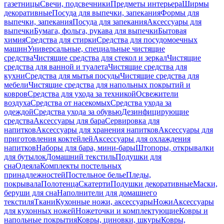
газетницы
Свечи, подсвечники
Предметы интерьера
Ширмы
декоративные
Посуда для выпечки, запекания
Формы для
выпечки, запекания
Посуда для запекания
Аксессуары для
выпечки
Бумага, фольга, рукава для выпечки
Бытовая
химия
Средства для стирки
Средства для посудомоечных
машин
Универсальные, специальные чистящие
средства
Чистящие средства для стекол и зеркал
Чистящие
средства для ванной и туалета
Чистящие средства для
кухни
Средства для мытья посуды
Чистящие средства для
мебели
Чистящие средства для напольных покрытий и
ковров
Средства для ухода за техникой
Освежители
воздуха
Средства от насекомых
Средства ухода за
одеждой
Средства ухода за обувью
Дезинфицирующие
средства
Аксессуары для бара
Сервировка для
напитков
Аксессуары для хранения напитков
Аксессуары для
приготовления коктейлей
Аксессуары для охлаждения
напитков
Наборы для бара, мини-бары
Штопоры, открывалки
для бутылок
Домашний текстиль
Подушки для
сна
Одеяла
Комплекты постельных
принадлежностей
Постельное белье
Пледы,
покрывала
Полотенца
Скатерти
Подушки декоративные
Маски,
беруши для сна
Наполнители для домашнего
текстиля
Ткани
Кухонные ножи, аксессуары
Ножи
Аксессуары
для кухонных ножей
Ножеточки и комплектующие
Ковры и
напольные покрытия
Ковры, циновки, шкуры
Ковры,