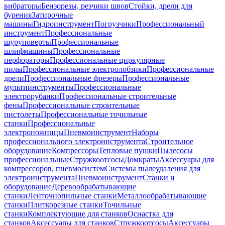
вибраторы
Бензорезы, резчики швов
Стойки, дрели для
бурения
Затирочные
машины
Гидроинструмент
Погрузчики
Профессиональный
инструмент
Профессиональные
шуруповерты
Профессиональные
шлифмашины
Профессиональные
перфораторы
Профессиональные циркулярные
пилы
Профессиональные электролобзики
Профессиональные
дрели
Профессиональные фрезеры
Профессиональные
мультиинструменты
Профессиональные
электрорубанки
Профессиональные строительные
фены
Профессиональные строительные
пистолеты
Профессиональные точильные
станки
Профессиональные
электроножницы
Пневмоинструмент
Наборы
профессионального электроинструмента
Строительное
оборудование
Компрессоры
Тепловые пушки
Пылесосы
профессиональные
Стружкоотсосы
Домкраты
Аксессуары для
компрессоров, пневмосистем
Системы пылеудаления для
электроинструмента
Пневмоинструмент
Станки и
оборудование
Деревообрабатывающие
станки
Ленточнопильные станки
Металлообрабатывающие
станки
Плиткорезные станки
Точильные
станки
Комплектующие для станков
Оснастка для
станков
Аксессуары для станков
Стружкоотсосы
Аксессуары