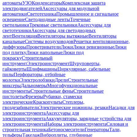
автоматы
УЗО
Конденсаторы
Комплексная защита
электродвигателей
Аксессуары для модульной
автоматики
Светотехника
Промышленное и сигнальное
освещение
Светодиодные ленты
Точечные
светильники
Трековые светильники
Аксессуары для
светотехники
Аксессуары для светодиодных
лент
Вентиляция
Вентиляторы вытяжные
Вентиляторы
канальные
Системы воздуховодов
Решетки вентиляционные,
диффузоры
Проветриватели
Люки
Люки ревизионные
Люки
под плитку
Люки напольные
Люки под
покраску
Строительный
инструмент
Электроинструмент
Шуруповерты,
гайковерты
Шлифмашины
Циркулярные, сабельные
пилы
Перфораторы, отбойные
молотки
Электролобзики
Дрели
Строительные
миксеры
Дальномеры
Многофункциональные
инструменты
Строительные фены
Строительные
пистолеты
Фрезеры
Рубанки, стамески
электрические
Краскопульты
Степлеры,
гвоздезабиватели
Электрические ножницы, резаки
Насадки для
электроинструмента
Аксессуары для
электроинструмента
Аккумуляторы, зарядные устройства для
электроинструмента
Наборы электроинструмента
Силовая и
строительная техника
Бетоносмесители
Генераторы
Тали,
тельферы
Такелаж
Виброплиты, глубинные