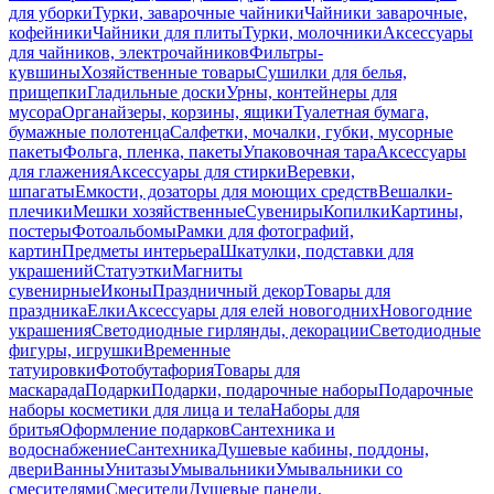
для уборки
Турки, заварочные чайники
Чайники заварочные,
кофейники
Чайники для плиты
Турки, молочники
Аксессуары
для чайников, электрочайников
Фильтры-
кувшины
Хозяйственные товары
Сушилки для белья,
прищепки
Гладильные доски
Урны, контейнеры для
мусора
Органайзеры, корзины, ящики
Туалетная бумага,
бумажные полотенца
Салфетки, мочалки, губки, мусорные
пакеты
Фольга, пленка, пакеты
Упаковочная тара
Аксессуары
для глажения
Аксессуары для стирки
Веревки,
шпагаты
Емкости, дозаторы для моющих средств
Вешалки-
плечики
Мешки хозяйственные
Сувениры
Копилки
Картины,
постеры
Фотоальбомы
Рамки для фотографий,
картин
Предметы интерьера
Шкатулки, подставки для
украшений
Статуэтки
Магниты
сувенирные
Иконы
Праздничный декор
Товары для
праздника
Елки
Аксессуары для елей новогодних
Новогодние
украшения
Светодиодные гирлянды, декорации
Светодиодные
фигуры, игрушки
Временные
татуировки
Фотобутафория
Товары для
маскарада
Подарки
Подарки, подарочные наборы
Подарочные
наборы косметики для лица и тела
Наборы для
бритья
Оформление подарков
Сантехника и
водоснабжение
Сантехника
Душевые кабины, поддоны,
двери
Ванны
Унитазы
Умывальники
Умывальники со
смесителями
Смесители
Душевые панели,