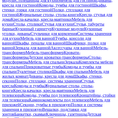
модули
Столешницы для кухни
Мебель для гостиной
Диваны,
кресла для гостиной
Комоды, тумбы для гостиной
Шкафы,
стенки, горки для гостиной
Полки, стеллажи для
гостиной
Журнальные столы, столы-книги
Кресла, стулья для
дома
Кресла-качалки, кресла-маятники
Мебель для
кухни
Столы, столики
Стулья для кухни
Стулья, табуреты
барные
Кухонный гарнитур
Кухонные модули
Кухонные
уголки, диваны
Стульчики для кормления
Системы хранения
для кухни
Мебель для ванной
Тумбы, консоли для
ванной
Шкафы, пеналы для ванной
Шкафчики, полки для
ванной
Зеркала для ванной
Аксессуары для ванной
Мебель-
трансформер
Мебель-трансформер
Кровати-
трансформеры
Детские кроватки-трансформеры
Столы-
трансформеры
Мебель для спальни
Зеркала
Комплекты мебели
для спальни
Прикроватные тумбы
Комоды и тумбы для
спальни
Туалетные столики
Шкафы для спальни
Мебель для
жилых комнат
Диваны, кресла для дома
Шкафы, стенки,
секции
Полки, стеллажи, системы хранения
Стулья,
кресла
Комоды и тумбы
Журнальные столы, столы-
книги
Кресла-качалки, кресла-маятники
Мебель для
телевизора
Комоды, тумбы под телевизор
Кронштейны, стойки
для телевизора
Каминокомплекты под телевизор
Мебель для
прихожей
Секции, тумбы в прихожую
Полки и системы
хранения в прихожую
Вешалки, подставки для
зонтов
Банкетки, скамьи
Ключницы, газетницы
Детская