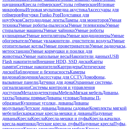
наушники
Кресла геймерские
Столы геймерские
Игровые
микрофоны
Игровая мультимедиа акустика
Аксессуары для
геймеров
Фигурки Funko Pop
Подставки для
ноутбуков
Светодиодные ленты
Лампы для мониторов
Умная
техника
Умные роботы-пылесосы
Умные телевизоры
Умные
стиральные машины
Умные чайники
Умные роботы
кулинарные
Умные вентиляторы
Умные кондиционеры
Умные
обогреватели
Умные увлажнители, очистители воздуха
Умные
отопительные котлы
Умные проветриватели
Умные радиочасы,
метеостанции
Умные кормушки и поилки для
животных
Умные напольные весы
Накопители данных
USB
Flash накопители
Внешние HDD, SSD диски
Карты
памяти
Сетевые накопители
Картридеры
Оптические
диски
Наблюдение и безопасность
Камеры
видеонаблюдения
Аксессуары для CCTV
Домофоны,
вызывные панели
Датчики для дома
Охранные системы,
сигнализации
Системы контроля и управления
доступом
Металлодетекторы
Мебель
Мягкая мебель
Диваны,
тахты
Диваны прямые
Диваны угловые
Диваны П-
образные
Кухонные уголки, диваны
Диваны
модульные
Детские диваны
Диваны садовые
Комплекты мягкой
мебели
Бескаркасные кресла-мешки и диваны
Надувные
диваны
Кресла
Кресла
Кресла-мешки и пуфы
Кресла-качалки,
кресла-маятники
Детские кресла, пуфы
Надувные кресла
Пуфы,
оттоманки
Кресла-кровати
Игровая мебель
Кресла