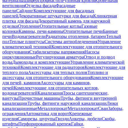
материалы
Шифер
Профнастил
Рулонная кровля
Кровельная
вентиляция
Отделка фасада
Фасадные
панели
Сайдинг
Комплектующие для фасадных
панелей
Декоративные штукатурки для фасада
Клинкерная
плитка для фасада
Декоративный камень для наружной
отделки
Отопление
Отопительные котлы
Газовые
колонки
Камины, печи-камины
Отопительные печи
Банные
печи
Водонагреватели
Радиаторы отопления, батареи
Теплый
пол
Теплые плинтусы
Системы антиобледенения
Управление
климатической техникой
Комплектующие для отопительного
оборудования
Стабилизаторы напряжения
Насосы
циркуляционные
Регулирующая арматура
Отвод и подвод
воды
Дымоходы и комплектующие
Управление климатической
техникой
Комплектующие для радиаторов
Комплектующие для
теплого пола
Аксессуары для теплых полов
Топливо и
аксессуары для отопительного оборудования
Комплектующие
для печей, каминов
Аксессуары для каминов,
печей
Комплектующие для отопительных котлов,
водонагревателей
Канализация
Тросы сантехнические,
вантузы
Прочистные машины
Трубы, фитинги внутренней
канализации
Трубы, фитинги наружной канализации
Люки
канализационные
Металлопрокат
Металлопрокат
Сваи
Заборы,
ограждения
Автоматика для ворот
Крепежные
изделия
Саморезы, шурупы
Гвозди
Анкеры, дюбели
Скобы,
штифты
Перфорированный крепеж
Гайки,