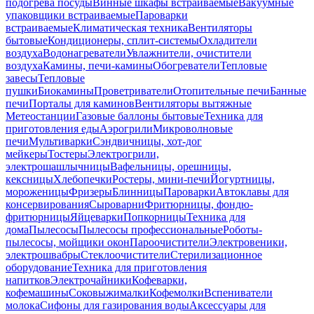
подогрева посуды
Винные шкафы встраиваемые
Вакуумные
упаковщики встраиваемые
Пароварки
встраиваемые
Климатическая техника
Вентиляторы
бытовые
Кондиционеры, сплит-системы
Охладители
воздуха
Водонагреватели
Увлажнители, очистители
воздуха
Камины, печи-камины
Обогреватели
Тепловые
завесы
Тепловые
пушки
Биокамины
Проветриватели
Отопительные печи
Банные
печи
Порталы для каминов
Вентиляторы вытяжные
Метеостанции
Газовые баллоны бытовые
Техника для
приготовления еды
Аэрогрили
Микроволновые
печи
Мультиварки
Сэндвичницы, хот-дог
мейкеры
Тостеры
Электрогрили,
электрошашлычницы
Вафельницы, орешницы,
кексницы
Хлебопечки
Ростеры, мини-печи
Йогуртницы,
мороженицы
Фризеры
Блинницы
Пароварки
Автоклавы для
консервирования
Сыроварни
Фритюрницы, фондю-
фритюрницы
Яйцеварки
Попкорницы
Техника для
дома
Пылесосы
Пылесосы профессиональные
Роботы-
пылесосы, мойщики окон
Пароочистители
Электровеники,
электрошвабры
Стеклоочистители
Стерилизационное
оборудование
Техника для приготовления
напитков
Электрочайники
Кофеварки,
кофемашины
Соковыжималки
Кофемолки
Вспениватели
молока
Сифоны для газирования воды
Аксессуары для