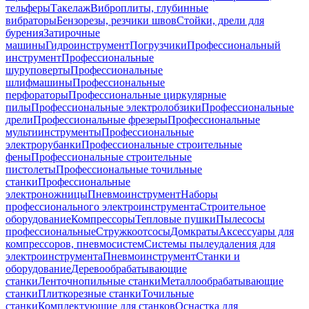
тельферы
Такелаж
Виброплиты, глубинные
вибраторы
Бензорезы, резчики швов
Стойки, дрели для
бурения
Затирочные
машины
Гидроинструмент
Погрузчики
Профессиональный
инструмент
Профессиональные
шуруповерты
Профессиональные
шлифмашины
Профессиональные
перфораторы
Профессиональные циркулярные
пилы
Профессиональные электролобзики
Профессиональные
дрели
Профессиональные фрезеры
Профессиональные
мультиинструменты
Профессиональные
электрорубанки
Профессиональные строительные
фены
Профессиональные строительные
пистолеты
Профессиональные точильные
станки
Профессиональные
электроножницы
Пневмоинструмент
Наборы
профессионального электроинструмента
Строительное
оборудование
Компрессоры
Тепловые пушки
Пылесосы
профессиональные
Стружкоотсосы
Домкраты
Аксессуары для
компрессоров, пневмосистем
Системы пылеудаления для
электроинструмента
Пневмоинструмент
Станки и
оборудование
Деревообрабатывающие
станки
Ленточнопильные станки
Металлообрабатывающие
станки
Плиткорезные станки
Точильные
станки
Комплектующие для станков
Оснастка для