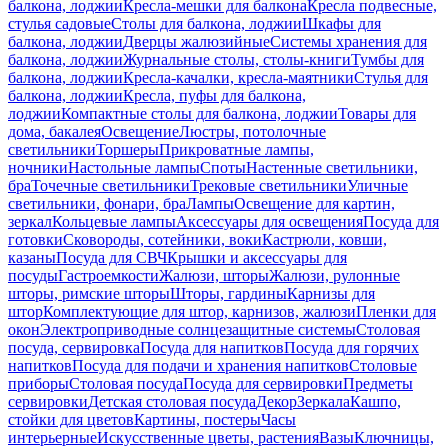
балкона, лоджии
Кресла-мешки для балкона
Кресла подвесные,
стулья садовые
Столы для балкона, лоджии
Шкафы для
балкона, лоджии
Дверцы жалюзийные
Системы хранения для
балкона, лоджии
Журнальные столы, столы-книги
Тумбы для
балкона, лоджии
Кресла-качалки, кресла-маятники
Стулья для
балкона, лоджии
Кресла, пуфы для балкона,
лоджии
Компактные столы для балкона, лоджии
Товары для
дома, бакалея
Освещение
Люстры, потолочные
светильники
Торшеры
Прикроватные лампы,
ночники
Настольные лампы
Споты
Настенные светильники,
бра
Точечные светильники
Трековые светильники
Уличные
светильники, фонари, бра
Лампы
Освещение для картин,
зеркал
Кольцевые лампы
Аксессуары для освещения
Посуда для
готовки
Сковороды, сотейники, воки
Кастрюли, ковши,
казаны
Посуда для СВЧ
Крышки и аксессуары для
посуды
Гастроемкости
Жалюзи, шторы
Жалюзи, рулонные
шторы, римские шторы
Шторы, гардины
Карнизы для
штор
Комплектующие для штор, карнизов, жалюзи
Пленки для
окон
Электроприводные солнцезащитные системы
Столовая
посуда, сервировка
Посуда для напитков
Посуда для горячих
напитков
Посуда для подачи и хранения напитков
Столовые
приборы
Столовая посуда
Посуда для сервировки
Предметы
сервировки
Детская столовая посуда
Декор
Зеркала
Кашпо,
стойки для цветов
Картины, постеры
Часы
интерьерные
Искусственные цветы, растения
Вазы
Ключницы,