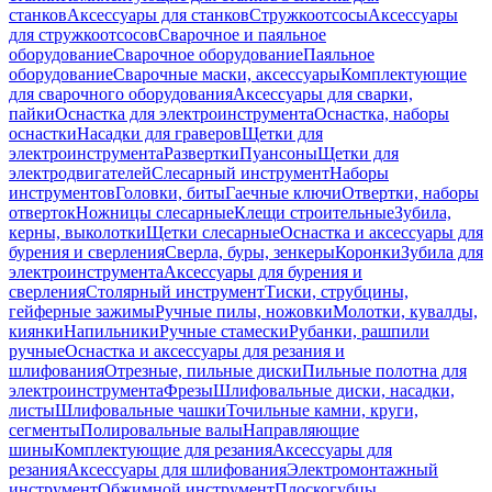
станков
Аксессуары для станков
Стружкоотсосы
Аксессуары
для стружкоотсосов
Сварочное и паяльное
оборудование
Сварочное оборудование
Паяльное
оборудование
Сварочные маски, аксессуары
Комплектующие
для сварочного оборудования
Аксессуары для сварки,
пайки
Оснастка для электроинструмента
Оснастка, наборы
оснастки
Насадки для граверов
Щетки для
электроинструмента
Развертки
Пуансоны
Щетки для
электродвигателей
Слесарный инструмент
Наборы
инструментов
Головки, биты
Гаечные ключи
Отвертки, наборы
отверток
Ножницы слесарные
Клещи строительные
Зубила,
керны, выколотки
Щетки слесарные
Оснастка и аксессуары для
бурения и сверления
Сверла, буры, зенкеры
Коронки
Зубила для
электроинструмента
Аксессуары для бурения и
сверления
Столярный инструмент
Тиски, струбцины,
гейферные зажимы
Ручные пилы, ножовки
Молотки, кувалды,
киянки
Напильники
Ручные стамески
Рубанки, рашпили
ручные
Оснастка и аксессуары для резания и
шлифования
Отрезные, пильные диски
Пильные полотна для
электроинструмента
Фрезы
Шлифовальные диски, насадки,
листы
Шлифовальные чашки
Точильные камни, круги,
сегменты
Полировальные валы
Направляющие
шины
Комплектующие для резания
Аксессуары для
резания
Аксессуары для шлифования
Электромонтажный
инструмент
Обжимной инструмент
Плоскогубцы,