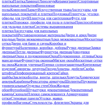
плитка
Плитка
Ламинат
Линолеум
Керамогранит
Спортивные
напольные покрытия
Виниловые
полы
Ковролин
Паркет
Искусственная трава
Аксессуары для
напольных покрытий и плитки
Подложка
Плинтусы, уголки,
обводы для труб
Плинтусы для сантехники
Фуги для
плитки
Порожки, профили для пола и плитки
Приспособления
для укладки плитки
Системы выравнивания
плитки
Аксессуары для напольных
покрытий
Реставрационные материалы
Двери и арки
Двери
входные
Двери межкомнатные
Арки межкомнатные
Москитные
сетки
Двери для бани и сауны
Коробки и
фурнитура
Наличники, коробки, доборы
Ручки дверные
Замки
дверные
Петли дверные
Фурнитура дверная
Доводчики
дверные
Окна и подоконники
Окна
Подоконники, отливы
Окна
мансардные
Фурнитура оконная
Мягкие окна
Москитные сетки
на окна
Жалюзи уличные
Пленки солнцезащитные
Крепежные
изделия
Саморезы, шурупы
Гвозди
Анкеры, дюбели
Скобы,
штифты
Перфорированный крепеж
Гайки,
шайбы
Заклепки
Болты, винты, шпильки
Хомуты
Химические
анкеры
Карабины
Фиксаторы арматуры
Шплинты
Пружины
универсальные
Отделка стен
Обои
Жидкие
обои
Фотообои
Штукатурки декоративные
Декоративный
камень
Скинали
Пленки самоклеящиеся
Армирующие
сетки
Стеновые панели
Уголки, маяки,
профили
Вагонка
Стеклохолсты, флизелин
Экраны для