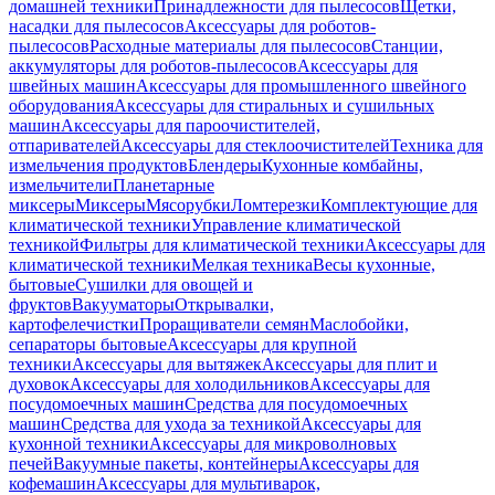
домашней техники
Принадлежности для пылесосов
Щетки,
насадки для пылесосов
Аксессуары для роботов-
пылесосов
Расходные материалы для пылесосов
Станции,
аккумуляторы для роботов-пылесосов
Аксессуары для
швейных машин
Аксессуары для промышленного швейного
оборудования
Аксессуары для стиральных и сушильных
машин
Аксессуары для пароочистителей,
отпаривателей
Аксессуары для стеклоочистителей
Техника для
измельчения продуктов
Блендеры
Кухонные комбайны,
измельчители
Планетарные
миксеры
Миксеры
Мясорубки
Ломтерезки
Комплектующие для
климатической техники
Управление климатической
техникой
Фильтры для климатической техники
Аксессуары для
климатической техники
Мелкая техника
Весы кухонные,
бытовые
Сушилки для овощей и
фруктов
Вакууматоры
Открывалки,
картофелечистки
Проращиватели семян
Маслобойки,
сепараторы бытовые
Аксессуары для крупной
техники
Аксессуары для вытяжек
Аксессуары для плит и
духовок
Аксессуары для холодильников
Аксессуары для
посудомоечных машин
Средства для посудомоечных
машин
Средства для ухода за техникой
Аксессуары для
кухонной техники
Аксессуары для микроволновых
печей
Вакуумные пакеты, контейнеры
Аксессуары для
кофемашин
Аксессуары для мультиварок,