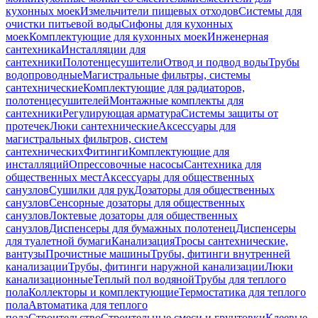
кухонных моек
Измельчители пищевых отходов
Системы для
очистки питьевой воды
Сифоны для кухонных
моек
Комплектующие для кухонных моек
Инженерная
сантехника
Инсталляции для
сантехники
Полотенцесушители
Отвод и подвод воды
Трубы
водопроводные
Магистральные фильтры, системы
сантехнические
Комплектующие для радиаторов,
полотенцесушителей
Монтажные комплекты для
сантехники
Регулирующая арматура
Системы защиты от
протечек
Люки сантехнические
Аксессуары для
магистральных фильтров, систем
сантехнических
Фитинги
Комплектующие для
инсталляций
Опрессовочные насосы
Сантехника для
общественных мест
Аксессуары для общественных
санузлов
Сушилки для рук
Дозаторы для общественных
санузлов
Сенсорные дозаторы для общественных
санузлов
Локтевые дозаторы для общественных
санузлов
Диспенсеры для бумажных полотенец
Диспенсеры
для туалетной бумаги
Канализация
Тросы сантехнические,
вантузы
Прочистные машины
Трубы, фитинги внутренней
канализации
Трубы, фитинги наружной канализации
Люки
канализационные
Теплый пол водяной
Трубы для теплого
пола
Коллекторы и комплектующие
Термостатика для теплого
пола
Автоматика для теплого
пола
Строительство
Строительные смеси и грунтовки
Клеевые