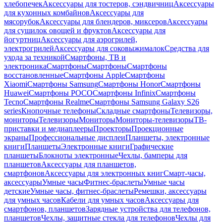
хлебопечек
Аксессуары для тостеров, сэндвичниц
Аксессуары
для кухонных комбайнов
Аксессуары для
мясорубок
Аксессуары для блендеров, миксеров
Аксессуары
для сушилок овощей и фруктов
Аксессуары для
йогуртниц
Аксессуары для аэрогрилей,
электрогрилей
Аксессуары для соковыжималок
Средства для
ухода за техникой
Смартфоны, ТВ и
электроника
Смартфоны
Смартфоны
Смартфоны
восстановленные
Смартфоны Apple
Смартфоны
Xiaomi
Смартфоны Samsung
Смартфоны Honor
Смартфоны
Huawei
Смартфоны POCO
Смартфоны Infinix
Смартфоны
Tecno
Смартфоны Realme
Смартфоны Samsung Galaxy S26
series
Кнопочные телефоны
Складные смартфоны
Телевизоры,
мониторы
Телевизоры
Мониторы
Мониторы-телевизоры
ТВ-
приставки и медиаплееры
Проекторы
Проекционные
экраны
Профессиональные дисплеи
Планшеты, электронные
книги
Планшеты
Электронные книги
Графические
планшеты
Блокноты электронные
Чехлы, бамперы для
планшетов
Аксессуары для планшетов,
смартфонов
Аксессуары для электронных книг
Смарт-часы,
аксессуары
Умные часы
Фитнес-браслеты
Умные часы
детские
Умные часы, фитнес-браслеты
Ремешки, аксессуары
для умных часов
Кабели для умных часов
Аксессуары для
смартфонов, планшетов
Зарядные устройства для телефонов,
планшетов
Чехлы, защитные стекла для телефонов
Чехлы для