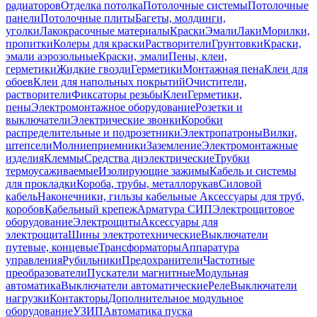
радиаторов
Отделка потолка
Потолочные системы
Потолочные
панели
Потолочные плиты
Багеты, молдинги,
уголки
Лакокрасочные материалы
Краски
Эмали
Лаки
Морилки,
пропитки
Колеры для краски
Растворители
Грунтовки
Краски,
эмали аэрозольные
Краски, эмали
Пены, клеи,
герметики
Жидкие гвозди
Герметики
Монтажная пена
Клеи для
обоев
Клеи для напольных покрытий
Очистители,
растворители
Фиксаторы резьбы
Клеи
Герметики,
пены
Электромонтажное оборудование
Розетки и
выключатели
Электрические звонки
Коробки
распределительные и подрозетники
Электропатроны
Вилки,
штепсели
Молниеприемники
Заземление
Электромонтажные
изделия
Клеммы
Средства диэлектрические
Трубки
термоусаживаемые
Изолирующие зажимы
Кабель и системы
для прокладки
Короба, трубы, металлорукав
Силовой
кабель
Наконечники, гильзы кабельные
Аксессуары для труб,
коробов
Кабельный крепеж
Арматура СИП
Электрощитовое
оборудование
Электрощиты
Аксессуары для
электрощита
Шины электротехнические
Выключатели
путевые, концевые
Трансформаторы
Аппаратура
управления
Рубильники
Предохранители
Частотные
преобразователи
Пускатели магнитные
Модульная
автоматика
Выключатели автоматические
Реле
Выключатели
нагрузки
Контакторы
Дополнительное модульное
оборудование
УЗИП
Автоматика пуска