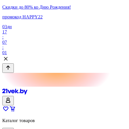
Скидки до 80% ко Дню Рождения!
промокод HAPPY22
03
дн
17
:
07
:
01
Каталог товаров