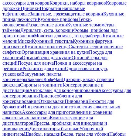
аксессуары для ковров
Коврики, наборы ковриков
Ковровые
дорожки
Циновки
Покрытия напольные
тафтинговые
Защитные, грязезащитные коврики
Кухонные
принадлежности
Кухонные приборы
Терки,
овощерезки
Разделочные доски
Кухонные термометры,
таймеры
Дуршлаги, сита, воронки
Формы, приборы для
приготовления
Молотки для мяса, тендерайзеры
Кухонные
мелочи
Миски
Кухонный текстиль
Кухонные фартуки,
прихватки
Кухонные полотенца
Скатерти, сервировочные
салфетки
Организация хранения на кухне
Посуда для
хранения
Органайзеры для кухни
Органайзеры для
специй
Посуда для ланча
Полки и аксессуары на
рейлинги
Рейлинги для кухни
Одноразовая посуда,
упаковка
Вакуумные пакеты,
контейнеры
Бакалея
Кофе
Чай
Цикорий, какао, горячий
шоколад
Сиропы и топпинги
Консервирование и
дистилляция
Автоклавы для консервирования
Аксессуары для
консервирования
Приспособления для
консервирования
Открывалки
Пивоварни
Емкости для
брожения
Ингредиенты для приготовления алкогольных
напитков
Аксессуары для приготовления и хранения
алкогольных напитков
Комплектующие для
дистилляторов
Прессы, дробилки для виноделия и
пивоварения
Дистилляторы бытовые
Уборочный
инвентарь
Швабры, насадки
Ведра, тазы для уборки
Наборы