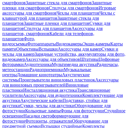
смартфонов
Защитные стекла для смартфонов
Защитные
пленки для смартфонов
Стилусы для смартфонов
Игровые
аксессуары для смартфонов
Чехлы для планшетов
Чехлы с
клавиатурой для планшетов
Защитные стекла для
планшетов
Защитные пленки для планшетов
Сумки для
планшетов
Стилусы для планшетов
Аксессуары для
планшетов, смартфонов
Кабели для телефонов,
планшетов
Фото,
видеосъемка
Фотоаппараты
Видеокамеры
Экшн-камеры
Карты
памяти
Объективы
Вспышки
Аксессуары для камер
Сумки и
чехлы для камер
Зарядные устройства, аккумуляторы для фото,
видеокамер
Аксессуары для объективов
Штативы
Цифровые
фоторамки
Аудиотехника
Мультимедиа акустика
Радиочасы,
метеостанции
Радиоприемники
Музыкальные
центры
Домашние кинотеатры
Акустические
системы
Проигрыватели виниловых пластинок
Аксессуары
для виниловых проигрывателей
Виниловые
пластинки
Инсталляционная акустика
Трансляционные
усилители
Аксессуары для аудиотехники
Комплектующие для
акустики
Акустические кабели
Подставки, стойки для
акустики
Сумки, чехлы для акустики
Оборудование для
фотостудии
Кольцевые лампы
Фоны для фотостудии
Студийное
освещение
Насадки светоформирующие для
фотостудии
Фотозонты, отражатели
Оборудование для
предметной съемки
Вспышки студийные
Комплекты