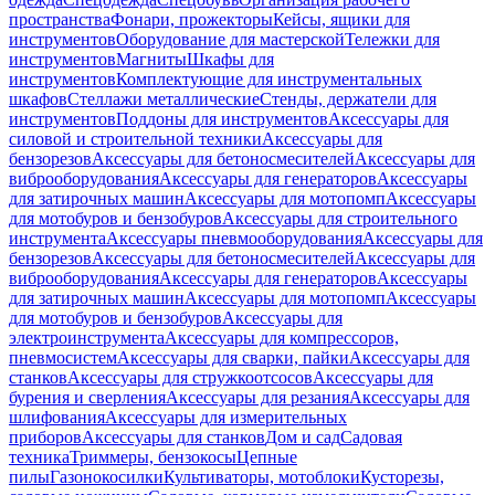
пространства
Фонари, прожекторы
Кейсы, ящики для
инструментов
Оборудование для мастерской
Тележки для
инструментов
Магниты
Шкафы для
инструментов
Комплектующие для инструментальных
шкафов
Стеллажи металлические
Стенды, держатели для
инструментов
Поддоны для инструментов
Аксессуары для
силовой и строительной техники
Аксессуары для
бензорезов
Аксессуары для бетоносмесителей
Аксессуары для
виброоборудования
Аксессуары для генераторов
Аксессуары
для затирочных машин
Аксессуары для мотопомп
Аксессуары
для мотобуров и бензобуров
Аксессуары для строительного
инструмента
Аксессуары пневмооборудования
Аксессуары для
бензорезов
Аксессуары для бетоносмесителей
Аксессуары для
виброоборудования
Аксессуары для генераторов
Аксессуары
для затирочных машин
Аксессуары для мотопомп
Аксессуары
для мотобуров и бензобуров
Аксессуары для
электроинструмента
Аксессуары для компрессоров,
пневмосистем
Аксессуары для сварки, пайки
Аксессуары для
станков
Аксессуары для стружкоотсосов
Аксессуары для
бурения и сверления
Аксессуары для резания
Аксессуары для
шлифования
Аксессуары для измерительных
приборов
Аксессуары для станков
Дом и сад
Садовая
техника
Триммеры, бензокосы
Цепные
пилы
Газонокосилки
Культиваторы, мотоблоки
Кусторезы,