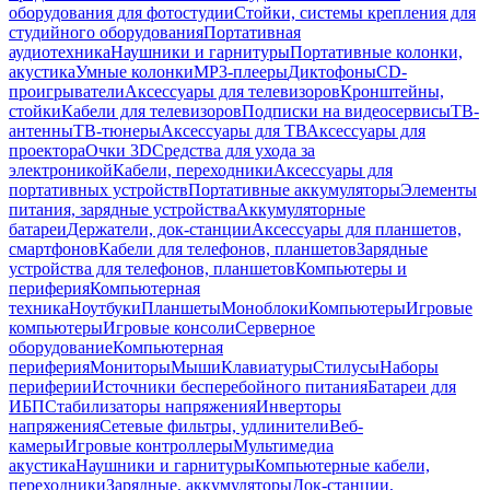
оборудования для фотостудии
Стойки, системы крепления для
студийного оборудования
Портативная
аудиотехника
Наушники и гарнитуры
Портативные колонки,
акустика
Умные колонки
MP3-плееры
Диктофоны
CD-
проигрыватели
Аксессуары для телевизоров
Кронштейны,
стойки
Кабели для телевизоров
Подписки на видеосервисы
ТВ-
антенны
ТВ-тюнеры
Аксессуары для ТВ
Аксессуары для
проектора
Очки 3D
Средства для ухода за
электроникой
Кабели, переходники
Аксессуары для
портативных устройств
Портативные аккумуляторы
Элементы
питания, зарядные устройства
Аккумуляторные
батареи
Держатели, док-станции
Аксессуары для планшетов,
смартфонов
Кабели для телефонов, планшетов
Зарядные
устройства для телефонов, планшетов
Компьютеры и
периферия
Компьютерная
техника
Ноутбуки
Планшеты
Моноблоки
Компьютеры
Игровые
компьютеры
Игровые консоли
Серверное
оборудование
Компьютерная
периферия
Мониторы
Мыши
Клавиатуры
Стилусы
Наборы
периферии
Источники бесперебойного питания
Батареи для
ИБП
Стабилизаторы напряжения
Инверторы
напряжения
Сетевые фильтры, удлинители
Веб-
камеры
Игровые контроллеры
Мультимедиа
акустика
Наушники и гарнитуры
Компьютерные кабели,
переходники
Зарядные, аккумуляторы
Док-станции,