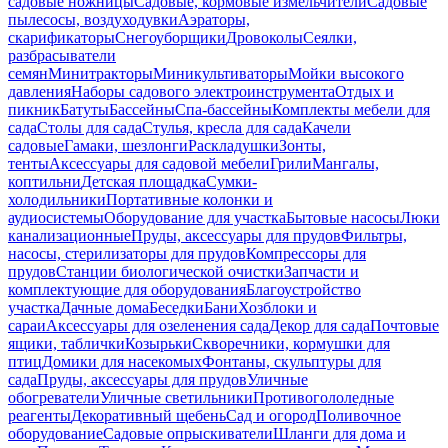
садовые ножницы
Садовые, кормовые измельчители
Садовые
пылесосы, воздуходувки
Аэраторы,
скарификаторы
Снегоуборщики
Дровоколы
Сеялки,
разбрасыватели
семян
Минитракторы
Миникультиваторы
Мойки высокого
давления
Наборы садового электроинструмента
Отдых и
пикник
Батуты
Бассейны
Спа-бассейны
Комплекты мебели для
сада
Столы для сада
Стулья, кресла для сада
Качели
садовые
Гамаки, шезлонги
Раскладушки
Зонты,
тенты
Аксессуары для садовой мебели
Грили
Мангалы,
коптильни
Детская площадка
Сумки-
холодильники
Портативные колонки и
аудиосистемы
Оборудование для участка
Бытовые насосы
Люки
канализационные
Пруды, аксессуары для прудов
Фильтры,
насосы, стерилизаторы для прудов
Компрессоры для
прудов
Станции биологической очистки
Запчасти и
комплектующие для оборудования
Благоустройство
участка
Дачные дома
Беседки
Бани
Хозблоки и
сараи
Аксессуары для озеленения сада
Декор для сада
Почтовые
ящики, таблички
Козырьки
Скворечники, кормушки для
птиц
Домики для насекомых
Фонтаны, скульптуры для
сада
Пруды, аксессуары для прудов
Уличные
обогреватели
Уличные светильники
Противогололедные
реагенты
Декоративный щебень
Сад и огород
Поливочное
оборудование
Садовые опрыскиватели
Шланги для дома и