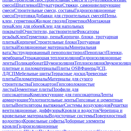
смеси
Шпатлевки
Штукатурки
Стяжки, самонивелирующие
смеси
Строительные смеси, составы
Гидроизоляционные
смеси
Грунтовки
Добавки для строительных смесей
Пены,
клеи, герметики
Жидкие гвозди
Герметики
Монтажная
пена
Клеи для обоев
Клеи для напольных
покрытий
Очистители, растворители
Фиксаторы
резьбы
Клеи
Герметики, пены
Кирпичи, блоки, тротуарная
плитка
Кирпичи
Строительные блоки
Тротуарная
плитка
Изоляционные материалы
Минеральная
вата
Экструдированный пенополистирол
Пенопласт
Пленки,
мембраны
Отражающая теплоизоляция
Гидроизоляционные
ленты
Поликарбонат
Шумоизоляция
Теплоизоляция
Звукоизоляц
плитные и пиломатериалы
Плиты OSB
Фанера
ДСП,
ЛДСП
Мебельные щиты
Террасные доски
Древесные
плиты
Пиломатериалы
Материалы для сухого
строительства
Гипсокартон
Гипсоволокнистые
листы
Цементные плиты
Профили для
гипсокартона
Комплектующие для гипсокартона
Ленты
армирующие
Уплотнительные ленты
Гипсовые и цементные
плиты
Вентиляторы вытяжные
Системы воздуховодов
Решетки
вентиляционные, диффузоры
Кровля и водосток
Черепица и
кровельные материалы
Водосточные системы
Поверхностный
водоотвод
Кровельные софиты
Доборные элементы
кровли
Гидроизоляционные