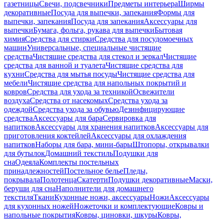
газетницы
Свечи, подсвечники
Предметы интерьера
Ширмы
декоративные
Посуда для выпечки, запекания
Формы для
выпечки, запекания
Посуда для запекания
Аксессуары для
выпечки
Бумага, фольга, рукава для выпечки
Бытовая
химия
Средства для стирки
Средства для посудомоечных
машин
Универсальные, специальные чистящие
средства
Чистящие средства для стекол и зеркал
Чистящие
средства для ванной и туалета
Чистящие средства для
кухни
Средства для мытья посуды
Чистящие средства для
мебели
Чистящие средства для напольных покрытий и
ковров
Средства для ухода за техникой
Освежители
воздуха
Средства от насекомых
Средства ухода за
одеждой
Средства ухода за обувью
Дезинфицирующие
средства
Аксессуары для бара
Сервировка для
напитков
Аксессуары для хранения напитков
Аксессуары для
приготовления коктейлей
Аксессуары для охлаждения
напитков
Наборы для бара, мини-бары
Штопоры, открывалки
для бутылок
Домашний текстиль
Подушки для
сна
Одеяла
Комплекты постельных
принадлежностей
Постельное белье
Пледы,
покрывала
Полотенца
Скатерти
Подушки декоративные
Маски,
беруши для сна
Наполнители для домашнего
текстиля
Ткани
Кухонные ножи, аксессуары
Ножи
Аксессуары
для кухонных ножей
Ножеточки и комплектующие
Ковры и
напольные покрытия
Ковры, циновки, шкуры
Ковры,