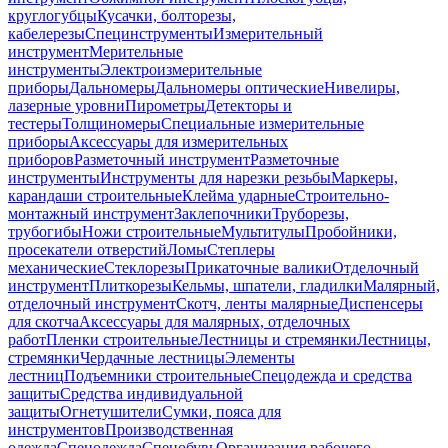
круглогубцы
Кусачки, болторезы,
кабелерезы
Специнструменты
Измерительный
инструмент
Мерительные
инструменты
Электроизмерительные
приборы
Дальномеры
Дальномеры оптические
Нивелиры,
лазерные уровни
Пирометры
Детекторы и
тестеры
Толщиномеры
Специальные измерительные
приборы
Аксессуары для измерительных
приборов
Разметочный инструмент
Разметочные
инструменты
Инструменты для нарезки резьбы
Маркеры,
карандаши строительные
Клейма ударные
Строительно-
монтажный инструмент
Заклепочники
Труборезы,
трубогибы
Ножи строительные
Мультитулы
Пробойники,
просекатели отверстий
Ломы
Степлеры
механические
Стеклорезы
Прикаточные валики
Отделочный
инструмент
Плиткорезы
Кельмы, шпатели, гладилки
Малярный,
отделочный инструмент
Скотч, ленты малярные
Диспенсеры
для скотча
Аксессуары для малярных, отделочных
работ
Пленки строительные
Лестницы и стремянки
Лестницы,
стремянки
Чердачные лестницы
Элементы
лестниц
Подъемники строительные
Спецодежда и средства
защиты
Средства индивидуальной
защиты
Огнетушители
Сумки, пояса для
инструментов
Производственная
одежда
Спецодежда
Спецобувь
Организация рабочего