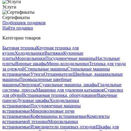
Услуги
Сертификаты
Подборщик подарков
Найти подарки
Категории товаров
Бытовая техника
Крупная техника для
кухни
Холодильники
Вытяжки
Кухонные
плиты
Морозильники
Посудомоечные машины
Настольные
плиты
Винные шкафы
Мини-холодильники
Техника для ухода
за одеждой
Стиральные машины
Стиральные машины
встраиваемые
Утюги
Отпариватели
Швейные, вышивальные
машины
Промышленные швейные
машины
Оверлоки
Сушильные машины, шкафы
Гладильные
системы, прессы
Машинки для удаления катышков
Сушилки
для обуви
Встраиваемая техника, оборудование
Варочные
панели
Духовые шкафы
Холодильники
встраиваемые
Посудомоечные машины
встраиваемые
Микроволновые печи
встраиваемые
Кофемашины встраиваемые
Комплекты
встраиваемой техники
Морозильники
встраиваемые
Измельчители пищевых отходов
Шкафы для