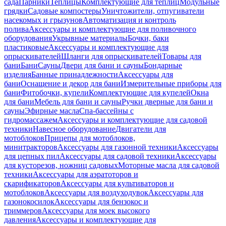
сада
Парники
Теплицы
Комплектующие для теплиц
Модульные
грядки
Садовые компостеры
Уничтожители, отпугиватели
насекомых и грызунов
Автоматизация и контроль
полива
Аксессуары и комплектующие для поливочного
оборудования
Укрывные материалы
Бочки, баки
пластиковые
Аксессуары и комплектующие для
опрыскивателей
Шланги для опрыскивателей
Товары для
бани
Бани
Сауны
Двери для бани и сауны
Бондарные
изделия
Банные принадлежности
Аксессуары для
бани
Оснащение и декор для бани
Измерительные приборы для
бани
Фитобочки, купели
Комплектующие для купелей
Окна
для бани
Мебель для бани и сауны
Ручки дверные для бани и
сауны
Эфирные масла
Спа-бассейны с
гидромассажем
Аксессуары и комплектующие для садовой
техники
Навесное оборудование
Двигатели для
мотоблоков
Прицепы для мотоблоков,
минитракторов
Аксессуары для газонной техники
Аксессуары
для цепных пил
Аксессуары для садовой техники
Аксессуары
для кусторезов, ножниц садовых
Моторные масла для садовой
техники
Аксессуары для аэратоторов и
скарификаторов
Аксессуары для культиваторов и
мотоблоков
Аксессуары для воздуходувок
Аксессуары для
газонокосилок
Аксессуары для бензокос и
триммеров
Аксессуары для моек высокого
давления
Аксессуары и комплектующие для