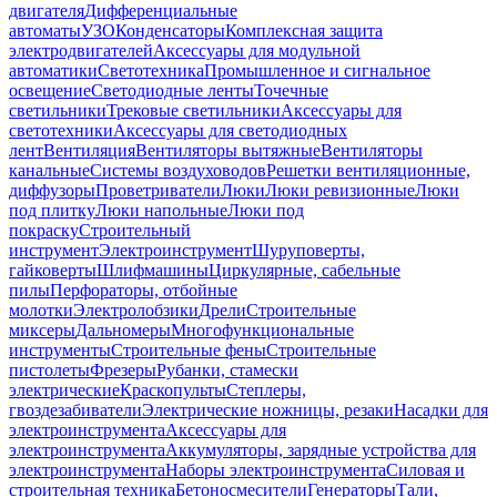
двигателя
Дифференциальные
автоматы
УЗО
Конденсаторы
Комплексная защита
электродвигателей
Аксессуары для модульной
автоматики
Светотехника
Промышленное и сигнальное
освещение
Светодиодные ленты
Точечные
светильники
Трековые светильники
Аксессуары для
светотехники
Аксессуары для светодиодных
лент
Вентиляция
Вентиляторы вытяжные
Вентиляторы
канальные
Системы воздуховодов
Решетки вентиляционные,
диффузоры
Проветриватели
Люки
Люки ревизионные
Люки
под плитку
Люки напольные
Люки под
покраску
Строительный
инструмент
Электроинструмент
Шуруповерты,
гайковерты
Шлифмашины
Циркулярные, сабельные
пилы
Перфораторы, отбойные
молотки
Электролобзики
Дрели
Строительные
миксеры
Дальномеры
Многофункциональные
инструменты
Строительные фены
Строительные
пистолеты
Фрезеры
Рубанки, стамески
электрические
Краскопульты
Степлеры,
гвоздезабиватели
Электрические ножницы, резаки
Насадки для
электроинструмента
Аксессуары для
электроинструмента
Аккумуляторы, зарядные устройства для
электроинструмента
Наборы электроинструмента
Силовая и
строительная техника
Бетоносмесители
Генераторы
Тали,