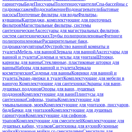
гарнитуры
Биде
Писсуары
Полотенцесушители
Спа-бассейны с
гидромассажем
Водоснабжение
Водонагреватели
Бытовые
насосы
Проточные фильтры для воды
Фильтры-
кувшины
Картриджи, комплектующие для проточных
фильтров
Магистральные фильтры, системы
сантехнические
Аксессуары для магистральных фильтров,
систем сантехнических
Трубы полипропиленовые
Фитинги
полипропиленовые
Расширительные баки,
гидроаккумуляторы
Обустройство ванной комнаты и
туалета
Мебель для ванной
Зеркала для ванной
Аксессуары для
ванной и туалета
Сиденья и чехлы для унитаза
Шторки,
карнизы для ванны
Стеклянные, пластиковые шторки для
ванны
Наборы для ванной и туалета
Зеркала
косметические
Сиденья для ванны
Коврики для ванной и
туалета
Экран-дверки в туалет
Комплектующие для мебели в
ванную
Комплектующие для сантехники
Экраны для ванн,
душевых поддонов
Опоры для ванн, душевых
поддонов
Комплектующие для ванн
Плинтусы для
сантехники
Сифоны, трапы
Комплектующие для
умывальников, моек
Комплектующие для унитазов, писсуаров,
биде
Бачки для унитазов
Комплектующие для душевых
гарнитуров
Комплектующие для сифонов,
трапов
Комплектующие для смесителей
Комплектующие для
душевых кабин, уголков
Сантехника для кухни
Кухонные
мойки
Кухонные мойки со смесителями
Смесители для