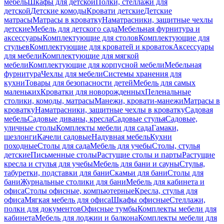
мебель
Шкафы для детской
Полки, стеллажи для
детской
Детские комоды
Кровати детские
Детские
матрасы
Матрасы в кроватку
Наматрасники, защитные чехлы
детские
Мебель для детского сада
Мебельная фурнитура и
аксессуары
Комплектующие для столов
Комплектующие для
стульев
Комплектующие для кроватей и кроваток
Аксессуары
для мебели
Комплектующие для мягкой
мебели
Комплектующие для корпусной мебели
Мебельная
фурнитура
Чехлы для мебели
Системы хранения для
кухни
Товары для безопасности детей
Мебель для самых
маленьких
Кроватки для новорожденных
Пеленальные
столики, комоды, матрасы
Манежи, кровати-манежи
Матрасы в
кроватку
Наматрасники, защитные чехлы в кроватку
Садовая
мебель
Садовые диваны, кресла
Садовые стулья
Садовые,
уличные столы
Комплекты мебели для сада
Гамаки,
шезлонги
Качели садовые
Надувная мебель
Кухни
походные
Столы для сада
Мебель для учебы
Столы, стулья
детские
Письменные столы
Растущие столы и парты
Растущие
кресла и стулья для учебы
Мебель для бани и сауны
Стулья,
табуретки, подставки для бани
Скамьи для бани
Столы для
бани
Журнальные столики для бани
Мебель для кабинета и
офиса
Столы офисные, компьютерные
Кресла, стулья для
офиса
Мягкая мебель для офиса
Шкафы офисные
Стеллажи,
полки для документов
Офисные тумбы
Комплекты мебели для
кабинета
Мебель для лоджии и балкона
Комплекты мебели для