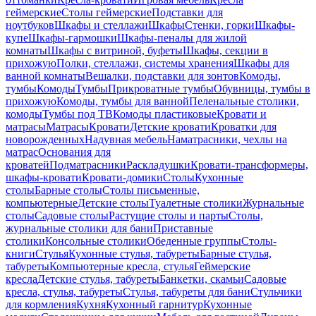
геймерские
Столы геймерские
Подставки для
ноутбуков
Шкафы и стеллажи
Шкафы
Стенки, горки
Шкафы-
купе
Шкафы-гармошки
Шкафы-пеналы для жилой
комнаты
Шкафы с витриной, буфеты
Шкафы, секции в
прихожую
Полки, стеллажи, системы хранения
Шкафы для
ванной комнаты
Вешалки, подставки для зонтов
Комоды,
тумбы
Комоды
Тумбы
Прикроватные тумбы
Обувницы, тумбы в
прихожую
Комоды, тумбы для ванной
Пеленальные столики,
комоды
Тумбы под ТВ
Комоды пластиковые
Кровати и
матрасы
Матрасы
Кровати
Детские кровати
Кроватки для
новорожденных
Надувная мебель
Наматрасники, чехлы на
матрас
Основания для
кроватей
Подматрасники
Раскладушки
Кровати-трансформеры,
шкафы-кровати
Кровати-домики
Столы
Кухонные
столы
Барные столы
Столы письменные,
компьютерные
Детские столы
Туалетные столики
Журнальные
столы
Садовые столы
Растущие столы и парты
Столы,
журнальные столики для бани
Приставные
столики
Консольные столики
Обеденные группы
Столы-
книги
Стулья
Кухонные стулья, табуреты
Барные стулья,
табуреты
Компьютерные кресла, стулья
Геймерские
кресла
Детские стулья, табуреты
Банкетки, скамьи
Садовые
кресла, стулья, табуреты
Стулья, табуреты для бани
Стульчики
для кормления
Кухня
Кухонный гарнитур
Кухонные