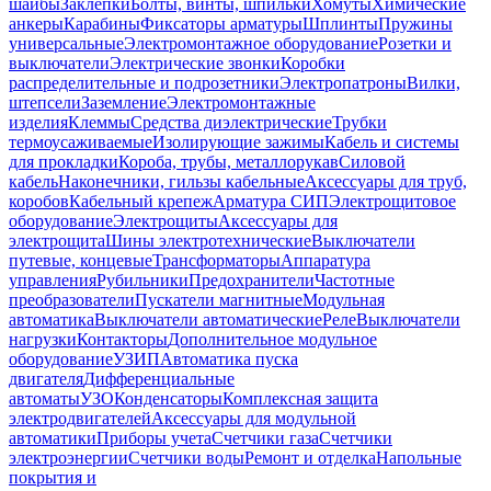
шайбы
Заклепки
Болты, винты, шпильки
Хомуты
Химические
анкеры
Карабины
Фиксаторы арматуры
Шплинты
Пружины
универсальные
Электромонтажное оборудование
Розетки и
выключатели
Электрические звонки
Коробки
распределительные и подрозетники
Электропатроны
Вилки,
штепсели
Заземление
Электромонтажные
изделия
Клеммы
Средства диэлектрические
Трубки
термоусаживаемые
Изолирующие зажимы
Кабель и системы
для прокладки
Короба, трубы, металлорукав
Силовой
кабель
Наконечники, гильзы кабельные
Аксессуары для труб,
коробов
Кабельный крепеж
Арматура СИП
Электрощитовое
оборудование
Электрощиты
Аксессуары для
электрощита
Шины электротехнические
Выключатели
путевые, концевые
Трансформаторы
Аппаратура
управления
Рубильники
Предохранители
Частотные
преобразователи
Пускатели магнитные
Модульная
автоматика
Выключатели автоматические
Реле
Выключатели
нагрузки
Контакторы
Дополнительное модульное
оборудование
УЗИП
Автоматика пуска
двигателя
Дифференциальные
автоматы
УЗО
Конденсаторы
Комплексная защита
электродвигателей
Аксессуары для модульной
автоматики
Приборы учета
Счетчики газа
Счетчики
электроэнергии
Счетчики воды
Ремонт и отделка
Напольные
покрытия и