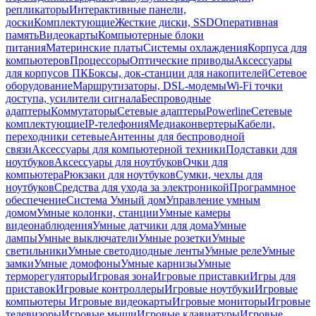
репликаторы
Интерактивные панели,
доски
Комплектующие
Жесткие диски, SSD
Оперативная
память
Видеокарты
Компьютерные блоки
питания
Материнские платы
Системы охлаждения
Корпуса для
компьютеров
Процессоры
Оптические приводы
Аксессуары
для корпусов ПК
Боксы, док-станции для накопителей
Сетевое
оборудование
Маршрутизаторы, DSL-модемы
Wi-Fi точки
доступа, усилители сигнала
Беспроводные
адаптеры
Коммутаторы
Сетевые адаптеры
Powerline
Сетевые
комплектующие
IP-телефония
Медиаконвертеры
Кабели,
переходники сетевые
Антенны для беспроводной
связи
Аксессуары для компьютерной техники
Подставки для
ноутбуков
Аксессуары для ноутбуков
Очки для
компьютера
Рюкзаки для ноутбуков
Сумки, чехлы для
ноутбуков
Средства для ухода за электроникой
Программное
обеспечение
Система Умный дом
Управление умным
домом
Умные колонки, станции
Умные камеры
видеонаблюдения
Умные датчики для дома
Умные
лампы
Умные выключатели
Умные розетки
Умные
светильники
Умные светодиодные ленты
Умные реле
Умные
замки
Умные домофоны
Умные карнизы
Умные
терморегуляторы
Игровая зона
Игровые приставки
Игры для
приставок
Игровые контроллеры
Игровые ноутбуки
Игровые
компьютеры
Игровые видеокарты
Игровые мониторы
Игровые
телевизоры
Игровые мыши
Игровые клавиатуры
Игровые