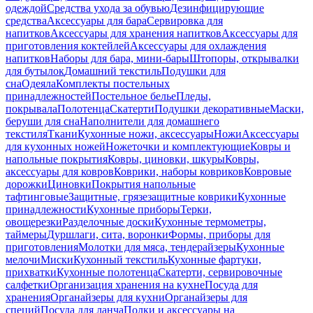
одеждой
Средства ухода за обувью
Дезинфицирующие
средства
Аксессуары для бара
Сервировка для
напитков
Аксессуары для хранения напитков
Аксессуары для
приготовления коктейлей
Аксессуары для охлаждения
напитков
Наборы для бара, мини-бары
Штопоры, открывалки
для бутылок
Домашний текстиль
Подушки для
сна
Одеяла
Комплекты постельных
принадлежностей
Постельное белье
Пледы,
покрывала
Полотенца
Скатерти
Подушки декоративные
Маски,
беруши для сна
Наполнители для домашнего
текстиля
Ткани
Кухонные ножи, аксессуары
Ножи
Аксессуары
для кухонных ножей
Ножеточки и комплектующие
Ковры и
напольные покрытия
Ковры, циновки, шкуры
Ковры,
аксессуары для ковров
Коврики, наборы ковриков
Ковровые
дорожки
Циновки
Покрытия напольные
тафтинговые
Защитные, грязезащитные коврики
Кухонные
принадлежности
Кухонные приборы
Терки,
овощерезки
Разделочные доски
Кухонные термометры,
таймеры
Дуршлаги, сита, воронки
Формы, приборы для
приготовления
Молотки для мяса, тендерайзеры
Кухонные
мелочи
Миски
Кухонный текстиль
Кухонные фартуки,
прихватки
Кухонные полотенца
Скатерти, сервировочные
салфетки
Организация хранения на кухне
Посуда для
хранения
Органайзеры для кухни
Органайзеры для
специй
Посуда для ланча
Полки и аксессуары на