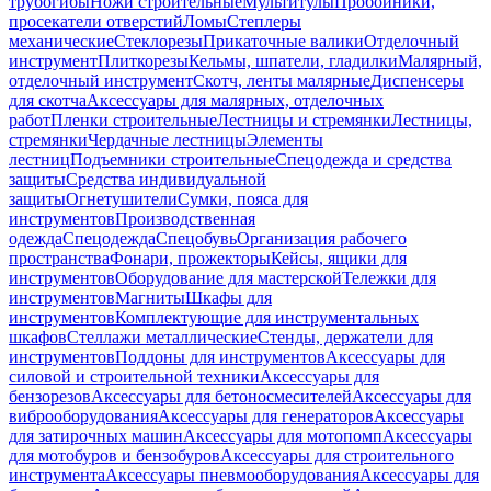
трубогибы
Ножи строительные
Мультитулы
Пробойники,
просекатели отверстий
Ломы
Степлеры
механические
Стеклорезы
Прикаточные валики
Отделочный
инструмент
Плиткорезы
Кельмы, шпатели, гладилки
Малярный,
отделочный инструмент
Скотч, ленты малярные
Диспенсеры
для скотча
Аксессуары для малярных, отделочных
работ
Пленки строительные
Лестницы и стремянки
Лестницы,
стремянки
Чердачные лестницы
Элементы
лестниц
Подъемники строительные
Спецодежда и средства
защиты
Средства индивидуальной
защиты
Огнетушители
Сумки, пояса для
инструментов
Производственная
одежда
Спецодежда
Спецобувь
Организация рабочего
пространства
Фонари, прожекторы
Кейсы, ящики для
инструментов
Оборудование для мастерской
Тележки для
инструментов
Магниты
Шкафы для
инструментов
Комплектующие для инструментальных
шкафов
Стеллажи металлические
Стенды, держатели для
инструментов
Поддоны для инструментов
Аксессуары для
силовой и строительной техники
Аксессуары для
бензорезов
Аксессуары для бетоносмесителей
Аксессуары для
виброоборудования
Аксессуары для генераторов
Аксессуары
для затирочных машин
Аксессуары для мотопомп
Аксессуары
для мотобуров и бензобуров
Аксессуары для строительного
инструмента
Аксессуары пневмооборудования
Аксессуары для