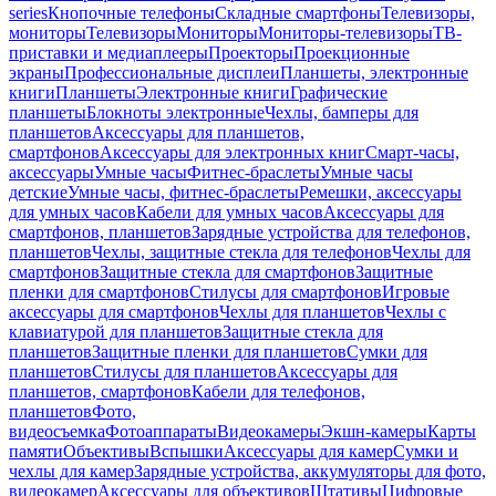
series
Кнопочные телефоны
Складные смартфоны
Телевизоры,
мониторы
Телевизоры
Мониторы
Мониторы-телевизоры
ТВ-
приставки и медиаплееры
Проекторы
Проекционные
экраны
Профессиональные дисплеи
Планшеты, электронные
книги
Планшеты
Электронные книги
Графические
планшеты
Блокноты электронные
Чехлы, бамперы для
планшетов
Аксессуары для планшетов,
смартфонов
Аксессуары для электронных книг
Смарт-часы,
аксессуары
Умные часы
Фитнес-браслеты
Умные часы
детские
Умные часы, фитнес-браслеты
Ремешки, аксессуары
для умных часов
Кабели для умных часов
Аксессуары для
смартфонов, планшетов
Зарядные устройства для телефонов,
планшетов
Чехлы, защитные стекла для телефонов
Чехлы для
смартфонов
Защитные стекла для смартфонов
Защитные
пленки для смартфонов
Стилусы для смартфонов
Игровые
аксессуары для смартфонов
Чехлы для планшетов
Чехлы с
клавиатурой для планшетов
Защитные стекла для
планшетов
Защитные пленки для планшетов
Сумки для
планшетов
Стилусы для планшетов
Аксессуары для
планшетов, смартфонов
Кабели для телефонов,
планшетов
Фото,
видеосъемка
Фотоаппараты
Видеокамеры
Экшн-камеры
Карты
памяти
Объективы
Вспышки
Аксессуары для камер
Сумки и
чехлы для камер
Зарядные устройства, аккумуляторы для фото,
видеокамер
Аксессуары для объективов
Штативы
Цифровые