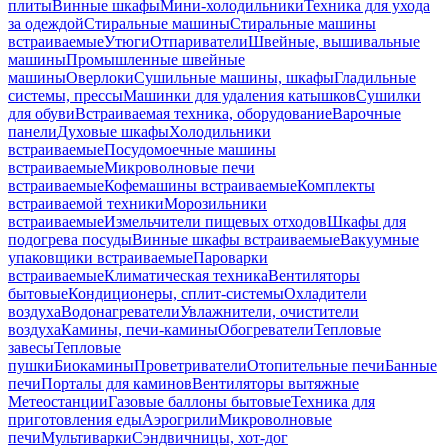
плиты
Винные шкафы
Мини-холодильники
Техника для ухода
за одеждой
Стиральные машины
Стиральные машины
встраиваемые
Утюги
Отпариватели
Швейные, вышивальные
машины
Промышленные швейные
машины
Оверлоки
Сушильные машины, шкафы
Гладильные
системы, прессы
Машинки для удаления катышков
Сушилки
для обуви
Встраиваемая техника, оборудование
Варочные
панели
Духовые шкафы
Холодильники
встраиваемые
Посудомоечные машины
встраиваемые
Микроволновые печи
встраиваемые
Кофемашины встраиваемые
Комплекты
встраиваемой техники
Морозильники
встраиваемые
Измельчители пищевых отходов
Шкафы для
подогрева посуды
Винные шкафы встраиваемые
Вакуумные
упаковщики встраиваемые
Пароварки
встраиваемые
Климатическая техника
Вентиляторы
бытовые
Кондиционеры, сплит-системы
Охладители
воздуха
Водонагреватели
Увлажнители, очистители
воздуха
Камины, печи-камины
Обогреватели
Тепловые
завесы
Тепловые
пушки
Биокамины
Проветриватели
Отопительные печи
Банные
печи
Порталы для каминов
Вентиляторы вытяжные
Метеостанции
Газовые баллоны бытовые
Техника для
приготовления еды
Аэрогрили
Микроволновые
печи
Мультиварки
Сэндвичницы, хот-дог