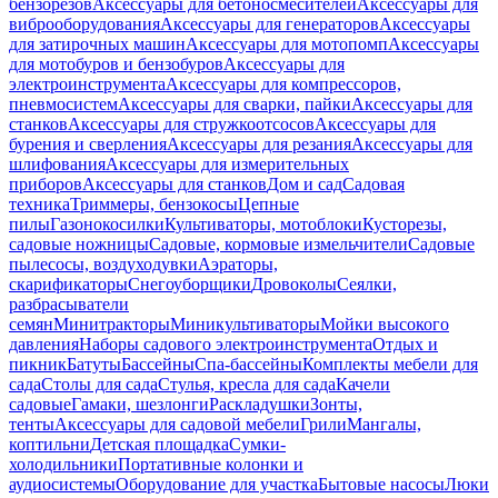
бензорезов
Аксессуары для бетоносмесителей
Аксессуары для
виброоборудования
Аксессуары для генераторов
Аксессуары
для затирочных машин
Аксессуары для мотопомп
Аксессуары
для мотобуров и бензобуров
Аксессуары для
электроинструмента
Аксессуары для компрессоров,
пневмосистем
Аксессуары для сварки, пайки
Аксессуары для
станков
Аксессуары для стружкоотсосов
Аксессуары для
бурения и сверления
Аксессуары для резания
Аксессуары для
шлифования
Аксессуары для измерительных
приборов
Аксессуары для станков
Дом и сад
Садовая
техника
Триммеры, бензокосы
Цепные
пилы
Газонокосилки
Культиваторы, мотоблоки
Кусторезы,
садовые ножницы
Садовые, кормовые измельчители
Садовые
пылесосы, воздуходувки
Аэраторы,
скарификаторы
Снегоуборщики
Дровоколы
Сеялки,
разбрасыватели
семян
Минитракторы
Миникультиваторы
Мойки высокого
давления
Наборы садового электроинструмента
Отдых и
пикник
Батуты
Бассейны
Спа-бассейны
Комплекты мебели для
сада
Столы для сада
Стулья, кресла для сада
Качели
садовые
Гамаки, шезлонги
Раскладушки
Зонты,
тенты
Аксессуары для садовой мебели
Грили
Мангалы,
коптильни
Детская площадка
Сумки-
холодильники
Портативные колонки и
аудиосистемы
Оборудование для участка
Бытовые насосы
Люки