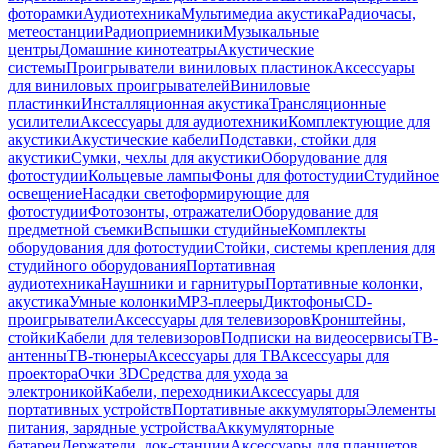
фоторамки
Аудиотехника
Мультимедиа акустика
Радиочасы,
метеостанции
Радиоприемники
Музыкальные
центры
Домашние кинотеатры
Акустические
системы
Проигрыватели виниловых пластинок
Аксессуары
для виниловых проигрывателей
Виниловые
пластинки
Инсталляционная акустика
Трансляционные
усилители
Аксессуары для аудиотехники
Комплектующие для
акустики
Акустические кабели
Подставки, стойки для
акустики
Сумки, чехлы для акустики
Оборудование для
фотостудии
Кольцевые лампы
Фоны для фотостудии
Студийное
освещение
Насадки светоформирующие для
фотостудии
Фотозонты, отражатели
Оборудование для
предметной съемки
Вспышки студийные
Комплекты
оборудования для фотостудии
Стойки, системы крепления для
студийного оборудования
Портативная
аудиотехника
Наушники и гарнитуры
Портативные колонки,
акустика
Умные колонки
MP3-плееры
Диктофоны
CD-
проигрыватели
Аксессуары для телевизоров
Кронштейны,
стойки
Кабели для телевизоров
Подписки на видеосервисы
ТВ-
антенны
ТВ-тюнеры
Аксессуары для ТВ
Аксессуары для
проектора
Очки 3D
Средства для ухода за
электроникой
Кабели, переходники
Аксессуары для
портативных устройств
Портативные аккумуляторы
Элементы
питания, зарядные устройства
Аккумуляторные
батареи
Держатели, док-станции
Аксессуары для планшетов,