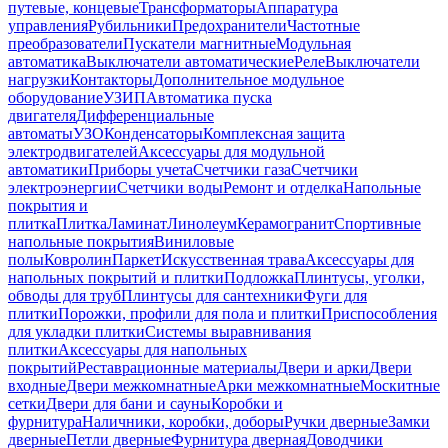
путевые, концевые
Трансформаторы
Аппаратура
управления
Рубильники
Предохранители
Частотные
преобразователи
Пускатели магнитные
Модульная
автоматика
Выключатели автоматические
Реле
Выключатели
нагрузки
Контакторы
Дополнительное модульное
оборудование
УЗИП
Автоматика пуска
двигателя
Дифференциальные
автоматы
УЗО
Конденсаторы
Комплексная защита
электродвигателей
Аксессуары для модульной
автоматики
Приборы учета
Счетчики газа
Счетчики
электроэнергии
Счетчики воды
Ремонт и отделка
Напольные
покрытия и
плитка
Плитка
Ламинат
Линолеум
Керамогранит
Спортивные
напольные покрытия
Виниловые
полы
Ковролин
Паркет
Искусственная трава
Аксессуары для
напольных покрытий и плитки
Подложка
Плинтусы, уголки,
обводы для труб
Плинтусы для сантехники
Фуги для
плитки
Порожки, профили для пола и плитки
Приспособления
для укладки плитки
Системы выравнивания
плитки
Аксессуары для напольных
покрытий
Реставрационные материалы
Двери и арки
Двери
входные
Двери межкомнатные
Арки межкомнатные
Москитные
сетки
Двери для бани и сауны
Коробки и
фурнитура
Наличники, коробки, доборы
Ручки дверные
Замки
дверные
Петли дверные
Фурнитура дверная
Доводчики