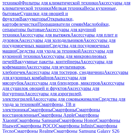
техникой
Фильтры для климатической техники
Аксессуары для
климатической техники
Мелкая техника
Весы кухонные,
бытовые
Сушилки для овощей и
фруктов
Вакууматоры
Открывалки,
картофелечистки
Проращиватели семян
Маслобойки,
сепараторы бытовые
Аксессуары для крупной
техники
Аксессуары для вытяжек
Аксессуары для плит и
духовок
Аксессуары для холодильников
Аксессуары для
посудомоечных машин
Средства для посудомоечных
машин
Средства для ухода за техникой
Аксессуары для
кухонной техники
Аксессуары для микроволновых
печей
Вакуумные пакеты, контейнеры
Аксессуары для
кофемашин
Аксессуары для мультиварок,
хлебопечек
Аксессуары для тостеров, сэндвичниц
Аксессуары
для кухонных комбайнов
Аксессуары для
мясорубок
Аксессуары для блендеров, миксеров
Аксессуары
для сушилок овощей и фруктов
Аксессуары для
йогуртниц
Аксессуары для аэрогрилей,
электрогрилей
Аксессуары для соковыжималок
Средства для
ухода за техникой
Смартфоны, ТВ и
электроника
Смартфоны
Смартфоны
Смартфоны
восстановленные
Смартфоны Apple
Смартфоны
Xiaomi
Смартфоны Samsung
Смартфоны Honor
Смартфоны
Huawei
Смартфоны POCO
Смартфоны Infinix
Смартфоны
Tecno
Смартфоны Realme
Смартфоны Samsung Galaxy S26