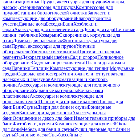
канализационные
Пруды, аксессуары для прудов
Фильтры,
насосы, стерилизаторы для прудов
Компрессоры для
прудов
Станции биологической очистки
Запчасти и
комплектующие для оборудования
Благоустройство
участка
Дачные дома
Беседки
Бани
Хозблоки и
сараи
Аксессуары для озеленения сада
Декор для сада
Почтовые
ящики, таблички
Козырьки
Скворечники, кормушки для
птиц
Домики для насекомых
Фонтаны, скульптуры для
сада
Пруды, аксессуары для прудов
Уличные
обогреватели
Уличные светильники
Противогололедные
реагенты
Декоративный щебень
Сад и огород
Поливочное
оборудование
Садовые опрыскиватели
Шланги для дома и
сада
Парники
Теплицы
Комплектующие для теплиц
Модульные
грядки
Садовые компостеры
Уничтожители, отпугиватели
насекомых и грызунов
Автоматизация и контроль
полива
Аксессуары и комплектующие для поливочного
оборудования
Укрывные материалы
Бочки, баки
пластиковые
Аксессуары и комплектующие для
опрыскивателей
Шланги для опрыскивателей
Товары для
бани
Бани
Сауны
Двери для бани и сауны
Бондарные
изделия
Банные принадлежности
Аксессуары для
бани
Оснащение и декор для бани
Измерительные приборы для
бани
Фитобочки, купели
Комплектующие для купелей
Окна
для бани
Мебель для бани и сауны
Ручки дверные для бани и
сауны
Эфирные масла
Спа-бассейны с