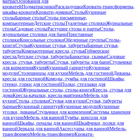
матрас
Основания для
кроватей
Подматрасники
Раскладушки
Кровати-трансформеры,
шкафы-кровати
Кровати-домики
Столы
Кухонные
столы
Барные столы
Столы письменные,
компьютерные
Детские столы
Туалетные столики
Журнальные
столы
Садовые столы
Растущие столы и парты
Столы,
журнальные столики для бани
Приставные
столики
Консольные столики
Обеденные группы
Столы-
книги
Стулья
Кухонные стулья, табуреты
Барные стулья,
табуреты
Компьютерные кресла, стулья
Геймерские
кресла
Детские стулья, табуреты
Банкетки, скамьи
Садовые
кресла, стулья, табуреты
Стулья, табуреты для бани
Стульчики
для кормления
Кухня
Кухонный гарнитур
Кухонные
модули
Столешницы для кухни
Мебель для гостиной
Диваны,
кресла для гостиной
Комоды, тумбы для гостиной
Шкафы,
стенки, горки для гостиной
Полки, стеллажи для
гостиной
Журнальные столы, столы-книги
Кресла, стулья для
дома
Кресла-качалки, кресла-маятники
Мебель для
кухни
Столы, столики
Стулья для кухни
Стулья, табуреты
барные
Кухонный гарнитур
Кухонные модули
Кухонные
уголки, диваны
Стульчики для кормления
Системы хранения
для кухни
Мебель для ванной
Тумбы, консоли для
ванной
Шкафы, пеналы для ванной
Шкафчики, полки для
ванной
Зеркала для ванной
Аксессуары для ванной
Мебель-
трансформер
Мебель-трансформер
Кровати-