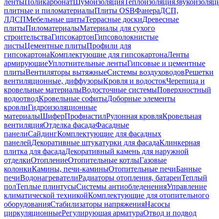
ленты
Поликарбонат
Шумоизоляция
Теплоизоляция
Звукоизоляц
плитные и пиломатериалы
Плиты OSB
Фанера
ДСП,
ЛДСП
Мебельные щиты
Террасные доски
Древесные
плиты
Пиломатериалы
Материалы для сухого
строительства
Гипсокартон
Гипсоволокнистые
листы
Цементные плиты
Профили для
гипсокартона
Комплектующие для гипсокартона
Ленты
армирующие
Уплотнительные ленты
Гипсовые и цементные
плиты
Вентиляторы вытяжные
Системы воздуховодов
Решетки
вентиляционные, диффузоры
Кровля и водосток
Черепица и
кровельные материалы
Водосточные системы
Поверхностный
водоотвод
Кровельные софиты
Доборные элементы
кровли
Гидроизоляционные
материалы
Шифер
Профнастил
Рулонная кровля
Кровельная
вентиляция
Отделка фасада
Фасадные
панели
Сайдинг
Комплектующие для фасадных
панелей
Декоративные штукатурки для фасада
Клинкерная
плитка для фасада
Декоративный камень для наружной
отделки
Отопление
Отопительные котлы
Газовые
колонки
Камины, печи-камины
Отопительные печи
Банные
печи
Водонагреватели
Радиаторы отопления, батареи
Теплый
пол
Теплые плинтусы
Системы антиобледенения
Управление
климатической техникой
Комплектующие для отопительного
оборудования
Стабилизаторы напряжения
Насосы
циркуляционные
Регулирующая арматура
Отвод и подвод