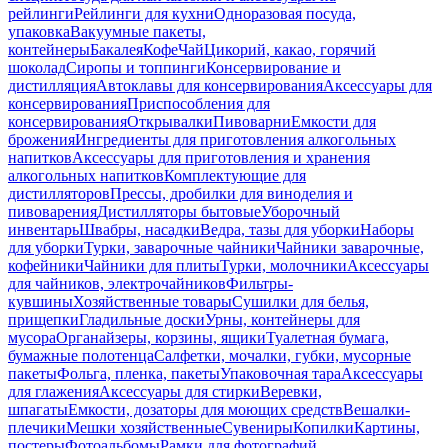
рейлинги
Рейлинги для кухни
Одноразовая посуда,
упаковка
Вакуумные пакеты,
контейнеры
Бакалея
Кофе
Чай
Цикорий, какао, горячий
шоколад
Сиропы и топпинги
Консервирование и
дистилляция
Автоклавы для консервирования
Аксессуары для
консервирования
Приспособления для
консервирования
Открывалки
Пивоварни
Емкости для
брожения
Ингредиенты для приготовления алкогольных
напитков
Аксессуары для приготовления и хранения
алкогольных напитков
Комплектующие для
дистилляторов
Прессы, дробилки для виноделия и
пивоварения
Дистилляторы бытовые
Уборочный
инвентарь
Швабры, насадки
Ведра, тазы для уборки
Наборы
для уборки
Турки, заварочные чайники
Чайники заварочные,
кофейники
Чайники для плиты
Турки, молочники
Аксессуары
для чайников, электрочайников
Фильтры-
кувшины
Хозяйственные товары
Сушилки для белья,
прищепки
Гладильные доски
Урны, контейнеры для
мусора
Органайзеры, корзины, ящики
Туалетная бумага,
бумажные полотенца
Салфетки, мочалки, губки, мусорные
пакеты
Фольга, пленка, пакеты
Упаковочная тара
Аксессуары
для глажения
Аксессуары для стирки
Веревки,
шпагаты
Емкости, дозаторы для моющих средств
Вешалки-
плечики
Мешки хозяйственные
Сувениры
Копилки
Картины,
постеры
Фотоальбомы
Рамки для фотографий,