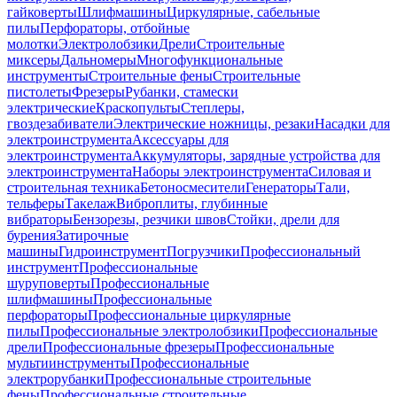
гайковерты
Шлифмашины
Циркулярные, сабельные
пилы
Перфораторы, отбойные
молотки
Электролобзики
Дрели
Строительные
миксеры
Дальномеры
Многофункциональные
инструменты
Строительные фены
Строительные
пистолеты
Фрезеры
Рубанки, стамески
электрические
Краскопульты
Степлеры,
гвоздезабиватели
Электрические ножницы, резаки
Насадки для
электроинструмента
Аксессуары для
электроинструмента
Аккумуляторы, зарядные устройства для
электроинструмента
Наборы электроинструмента
Силовая и
строительная техника
Бетоносмесители
Генераторы
Тали,
тельферы
Такелаж
Виброплиты, глубинные
вибраторы
Бензорезы, резчики швов
Стойки, дрели для
бурения
Затирочные
машины
Гидроинструмент
Погрузчики
Профессиональный
инструмент
Профессиональные
шуруповерты
Профессиональные
шлифмашины
Профессиональные
перфораторы
Профессиональные циркулярные
пилы
Профессиональные электролобзики
Профессиональные
дрели
Профессиональные фрезеры
Профессиональные
мультиинструменты
Профессиональные
электрорубанки
Профессиональные строительные
фены
Профессиональные строительные