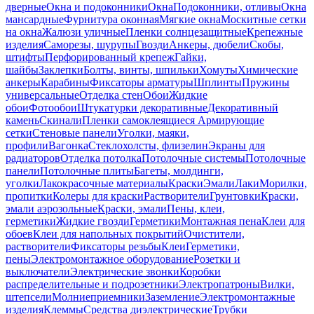
дверные
Окна и подоконники
Окна
Подоконники, отливы
Окна
мансардные
Фурнитура оконная
Мягкие окна
Москитные сетки
на окна
Жалюзи уличные
Пленки солнцезащитные
Крепежные
изделия
Саморезы, шурупы
Гвозди
Анкеры, дюбели
Скобы,
штифты
Перфорированный крепеж
Гайки,
шайбы
Заклепки
Болты, винты, шпильки
Хомуты
Химические
анкеры
Карабины
Фиксаторы арматуры
Шплинты
Пружины
универсальные
Отделка стен
Обои
Жидкие
обои
Фотообои
Штукатурки декоративные
Декоративный
камень
Скинали
Пленки самоклеящиеся
Армирующие
сетки
Стеновые панели
Уголки, маяки,
профили
Вагонка
Стеклохолсты, флизелин
Экраны для
радиаторов
Отделка потолка
Потолочные системы
Потолочные
панели
Потолочные плиты
Багеты, молдинги,
уголки
Лакокрасочные материалы
Краски
Эмали
Лаки
Морилки,
пропитки
Колеры для краски
Растворители
Грунтовки
Краски,
эмали аэрозольные
Краски, эмали
Пены, клеи,
герметики
Жидкие гвозди
Герметики
Монтажная пена
Клеи для
обоев
Клеи для напольных покрытий
Очистители,
растворители
Фиксаторы резьбы
Клеи
Герметики,
пены
Электромонтажное оборудование
Розетки и
выключатели
Электрические звонки
Коробки
распределительные и подрозетники
Электропатроны
Вилки,
штепсели
Молниеприемники
Заземление
Электромонтажные
изделия
Клеммы
Средства диэлектрические
Трубки