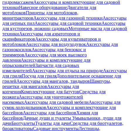
гидромассажем
Аксессуары и комплектующие для садовой
техники
Навесное оборудование
Двигатели для
мотоблоков
Прицепы для мотоблоков,
минитракторов
Аксессуары для газонной техники
Аксессуары
для цепных пил
Аксессуары для садовой техники
Аксессуары
для кусторезов, ножниц садовых
Моторные масла для садовой
техники
Аксессуары для аэратоторов и
скарификаторов
Аксессуары для культиваторов и
мотоблоков
Аксессуары для воздуходувок
Аксессуары для
газонокосилок
Аксессуары для бензокос и
триммеров
Аксессуары для моек высокого
давления
Аксессуары и комплектующие для
опрыскивателей
Запчасти для садовых
измельчителей
Аксессуары для отдыха на природе
Аксессуары
для гриля
Посуда для гриля
Дополнительное оснащение для
грилей
Аксессуары для мангалов, тандыров
Шампуры,
решетки для мангалов
Аксессуары для
копчения
Комплектующие для батутов
Средства для
розжига
Аксессуары для уничтожителей
насекомых
Аксессуары для садовой мебели
Аксессуары для
сумок-холодильников
Аксессуары и комплектующие для
бассейнов
Аксессуары для бассейнов
Химия для
бассейнов
Дачные души и туалеты
Умывальники, души для
дачи
Биотуалеты
Туалеты для дачи
Средства для биотуалетов,
биоактиваторы
Садовые инструменты
Лестницы,