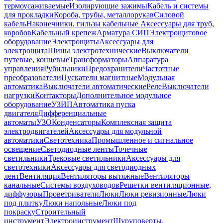
термоусаживаемые
Изолирующие зажимы
Кабель и системы
для прокладки
Короба, трубы, металлорукав
Силовой
кабель
Наконечники, гильзы кабельные
Аксессуары для труб,
коробов
Кабельный крепеж
Арматура СИП
Электрощитовое
оборудование
Электрощиты
Аксессуары для
электрощита
Шины электротехнические
Выключатели
путевые, концевые
Трансформаторы
Аппаратура
управления
Рубильники
Предохранители
Частотные
преобразователи
Пускатели магнитные
Модульная
автоматика
Выключатели автоматические
Реле
Выключатели
нагрузки
Контакторы
Дополнительное модульное
оборудование
УЗИП
Автоматика пуска
двигателя
Дифференциальные
автоматы
УЗО
Конденсаторы
Комплексная защита
электродвигателей
Аксессуары для модульной
автоматики
Светотехника
Промышленное и сигнальное
освещение
Светодиодные ленты
Точечные
светильники
Трековые светильники
Аксессуары для
светотехники
Аксессуары для светодиодных
лент
Вентиляция
Вентиляторы вытяжные
Вентиляторы
канальные
Системы воздуховодов
Решетки вентиляционные,
диффузоры
Проветриватели
Люки
Люки ревизионные
Люки
под плитку
Люки напольные
Люки под
покраску
Строительный
инструмент
Электроинструмент
Шуруповерты,