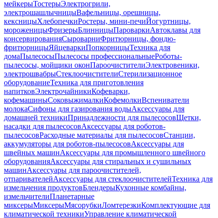
мейкеры
Тостеры
Электрогрили,
электрошашлычницы
Вафельницы, орешницы,
кексницы
Хлебопечки
Ростеры, мини-печи
Йогуртницы,
мороженицы
Фризеры
Блинницы
Пароварки
Автоклавы для
консервирования
Сыроварни
Фритюрницы, фондю-
фритюрницы
Яйцеварки
Попкорницы
Техника для
дома
Пылесосы
Пылесосы профессиональные
Роботы-
пылесосы, мойщики окон
Пароочистители
Электровеники,
электрошвабры
Стеклоочистители
Стерилизационное
оборудование
Техника для приготовления
напитков
Электрочайники
Кофеварки,
кофемашины
Соковыжималки
Кофемолки
Вспениватели
молока
Сифоны для газирования воды
Аксессуары для
домашней техники
Принадлежности для пылесосов
Щетки,
насадки для пылесосов
Аксессуары для роботов-
пылесосов
Расходные материалы для пылесосов
Станции,
аккумуляторы для роботов-пылесосов
Аксессуары для
швейных машин
Аксессуары для промышленного швейного
оборудования
Аксессуары для стиральных и сушильных
машин
Аксессуары для пароочистителей,
отпаривателей
Аксессуары для стеклоочистителей
Техника для
измельчения продуктов
Блендеры
Кухонные комбайны,
измельчители
Планетарные
миксеры
Миксеры
Мясорубки
Ломтерезки
Комплектующие для
климатической техники
Управление климатической