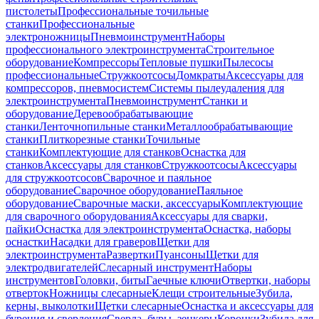
пистолеты
Профессиональные точильные
станки
Профессиональные
электроножницы
Пневмоинструмент
Наборы
профессионального электроинструмента
Строительное
оборудование
Компрессоры
Тепловые пушки
Пылесосы
профессиональные
Стружкоотсосы
Домкраты
Аксессуары для
компрессоров, пневмосистем
Системы пылеудаления для
электроинструмента
Пневмоинструмент
Станки и
оборудование
Деревообрабатывающие
станки
Ленточнопильные станки
Металлообрабатывающие
станки
Плиткорезные станки
Точильные
станки
Комплектующие для станков
Оснастка для
станков
Аксессуары для станков
Стружкоотсосы
Аксессуары
для стружкоотсосов
Сварочное и паяльное
оборудование
Сварочное оборудование
Паяльное
оборудование
Сварочные маски, аксессуары
Комплектующие
для сварочного оборудования
Аксессуары для сварки,
пайки
Оснастка для электроинструмента
Оснастка, наборы
оснастки
Насадки для граверов
Щетки для
электроинструмента
Развертки
Пуансоны
Щетки для
электродвигателей
Слесарный инструмент
Наборы
инструментов
Головки, биты
Гаечные ключи
Отвертки, наборы
отверток
Ножницы слесарные
Клещи строительные
Зубила,
керны, выколотки
Щетки слесарные
Оснастка и аксессуары для
бурения и сверления
Сверла, буры, зенкеры
Коронки
Зубила для