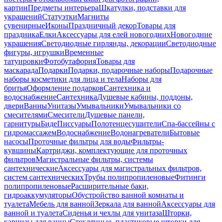
картин
Предметы интерьера
Шкатулки, подставки для
украшений
Статуэтки
Магниты
сувенирные
Иконы
Праздничный декор
Товары для
праздника
Елки
Аксессуары для елей новогодних
Новогодние
украшения
Светодиодные гирлянды, декорации
Светодиодные
фигуры, игрушки
Временные
татуировки
Фотобутафория
Товары для
маскарада
Подарки
Подарки, подарочные наборы
Подарочные
наборы косметики для лица и тела
Наборы для
бритья
Оформление подарков
Сантехника и
водоснабжение
Сантехника
Душевые кабины, поддоны,
двери
Ванны
Унитазы
Умывальники
Умывальники со
смесителями
Смесители
Душевые панели,
гарнитуры
Биде
Писсуары
Полотенцесушители
Спа-бассейны с
гидромассажем
Водоснабжение
Водонагреватели
Бытовые
насосы
Проточные фильтры для воды
Фильтры-
кувшины
Картриджи, комплектующие для проточных
фильтров
Магистральные фильтры, системы
сантехнические
Аксессуары для магистральных фильтров,
систем сантехнических
Трубы полипропиленовые
Фитинги
полипропиленовые
Расширительные баки,
гидроаккумуляторы
Обустройство ванной комнаты и
туалета
Мебель для ванной
Зеркала для ванной
Аксессуары для
ванной и туалета
Сиденья и чехлы для унитаза
Шторки,
карнизы для ванны
Стеклянные, пластиковые шторки для