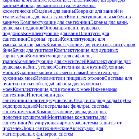
ванны
Наборы для ванной и туалета
Зеркала
косметические
Сиденья для ванны
Коврики для ванной и
туалета
Экран-дверки в туалет
Комплектующие для мебели в
ванную
Комплектующие для сантехники
Экраны для ванн,
душевых поддонов
Опоры для ванн, душевых
поддонов
Комплектующие для ванн
Плинтусы для
сантехники
Сифоны, трапы
Комплектующие для
умывальников, моек
Комплектующие для унитазов, писсуаров,
биде
Бачки для унитазов
Комплектующие для душевых
гарнитуров
Комплектующие для сифонов,
трапов
Комплектующие для смесителей
Комплектующие для
душевых кабин, уголков
Сантехника для кухни
Кухонные
мойки
Кухонные мойки со смесителями
Смесители для
кухонных моек
Измельчители пищевых отходов
Системы для
очистки питьевой воды
Сифоны для кухонных
моек
Комплектующие для кухонных моек
Инженерная
сантехника
Инсталляции для
сантехники
Полотенцесушители
Отвод и подвод воды
Трубы
водопроводные
Магистральные фильтры, системы
сантехнические
Комплектующие для радиаторов,
полотенцесушителей
Монтажные комплекты для
сантехники
Регулирующая арматура
Системы защиты от
протечек
Люки сантехнические
Аксессуары для
магистральных фильтров, систем