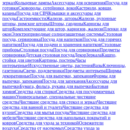
зеркал
Кольцевые лампы
Аксессуары для освещения
Посуда для
готовки
Сковороды, сотейники, воки
Кастрюли, ковши,
казаны
Посуда для СВЧ
Крышки и аксессуары для
посуды
Гастроемкости
Жалюзи, шторы
Жалюзи, рулонные
шторы, римские шторы
Шторы, гардины
Карнизы для
штор
Комплектующие для штор, карнизов, жалюзи
Пленки для
окон
Электроприводные солнцезащитные системы
Столовая
посуда, сервировка
Посуда для напитков
Посуда для горячих
напитков
Посуда для подачи и хранения напитков
Столовые
приборы
Столовая посуда
Посуда для сервировки
Предметы
сервировки
Детская столовая посуда
Декор
Зеркала
Кашпо,
стойки для цветов
Картины, постеры
Часы
интерьерные
Искусственные цветы, растения
Вазы
Ключницы,
газетницы
Свечи, подсвечники
Предметы интерьера
Ширмы
декоративные
Посуда для выпечки, запекания
Формы для
выпечки, запекания
Посуда для запекания
Аксессуары для
выпечки
Бумага, фольга, рукава для выпечки
Бытовая
химия
Средства для стирки
Средства для посудомоечных
машин
Универсальные, специальные чистящие
средства
Чистящие средства для стекол и зеркал
Чистящие
средства для ванной и туалета
Чистящие средства для
кухни
Средства для мытья посуды
Чистящие средства для
мебели
Чистящие средства для напольных покрытий и
ковров
Средства для ухода за техникой
Освежители
воздуха
Средства от насекомых
Средства ухода за