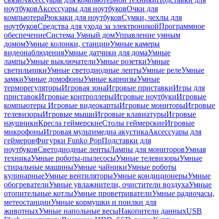
ноутбуков
Аксессуары для ноутбуков
Очки для
компьютера
Рюкзаки для ноутбуков
Сумки, чехлы для
ноутбуков
Средства для ухода за электроникой
Программное
обеспечение
Система Умный дом
Управление умным
домом
Умные колонки, станции
Умные камеры
видеонаблюдения
Умные датчики для дома
Умные
лампы
Умные выключатели
Умные розетки
Умные
светильники
Умные светодиодные ленты
Умные реле
Умные
замки
Умные домофоны
Умные карнизы
Умные
терморегуляторы
Игровая зона
Игровые приставки
Игры для
приставок
Игровые контроллеры
Игровые ноутбуки
Игровые
компьютеры
Игровые видеокарты
Игровые мониторы
Игровые
телевизоры
Игровые мыши
Игровые клавиатуры
Игровые
наушники
Кресла геймерские
Столы геймерские
Игровые
микрофоны
Игровая мультимедиа акустика
Аксессуары для
геймеров
Фигурки Funko Pop
Подставки для
ноутбуков
Светодиодные ленты
Лампы для мониторов
Умная
техника
Умные роботы-пылесосы
Умные телевизоры
Умные
стиральные машины
Умные чайники
Умные роботы
кулинарные
Умные вентиляторы
Умные кондиционеры
Умные
обогреватели
Умные увлажнители, очистители воздуха
Умные
отопительные котлы
Умные проветриватели
Умные радиочасы,
метеостанции
Умные кормушки и поилки для
животных
Умные напольные весы
Накопители данных
USB