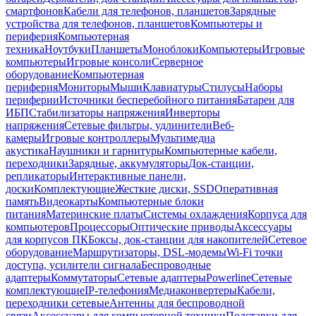
смартфонов
Кабели для телефонов, планшетов
Зарядные
устройства для телефонов, планшетов
Компьютеры и
периферия
Компьютерная
техника
Ноутбуки
Планшеты
Моноблоки
Компьютеры
Игровые
компьютеры
Игровые консоли
Серверное
оборудование
Компьютерная
периферия
Мониторы
Мыши
Клавиатуры
Стилусы
Наборы
периферии
Источники бесперебойного питания
Батареи для
ИБП
Стабилизаторы напряжения
Инверторы
напряжения
Сетевые фильтры, удлинители
Веб-
камеры
Игровые контроллеры
Мультимедиа
акустика
Наушники и гарнитуры
Компьютерные кабели,
переходники
Зарядные, аккумуляторы
Док-станции,
репликаторы
Интерактивные панели,
доски
Комплектующие
Жесткие диски, SSD
Оперативная
память
Видеокарты
Компьютерные блоки
питания
Материнские платы
Системы охлаждения
Корпуса для
компьютеров
Процессоры
Оптические приводы
Аксессуары
для корпусов ПК
Боксы, док-станции для накопителей
Сетевое
оборудование
Маршрутизаторы, DSL-модемы
Wi-Fi точки
доступа, усилители сигнала
Беспроводные
адаптеры
Коммутаторы
Сетевые адаптеры
Powerline
Сетевые
комплектующие
IP-телефония
Медиаконвертеры
Кабели,
переходники сетевые
Антенны для беспроводной
связи
Аксессуары для компьютерной техники
Подставки для