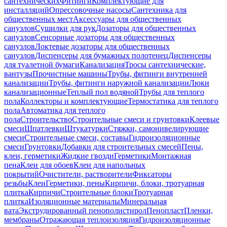
сантехнических
Фитинги
Комплектующие для
инсталляций
Опрессовочные насосы
Сантехника для
общественных мест
Аксессуары для общественных
санузлов
Сушилки для рук
Дозаторы для общественных
санузлов
Сенсорные дозаторы для общественных
санузлов
Локтевые дозаторы для общественных
санузлов
Диспенсеры для бумажных полотенец
Диспенсеры
для туалетной бумаги
Канализация
Тросы сантехнические,
вантузы
Прочистные машины
Трубы, фитинги внутренней
канализации
Трубы, фитинги наружной канализации
Люки
канализационные
Теплый пол водяной
Трубы для теплого
пола
Коллекторы и комплектующие
Термостатика для теплого
пола
Автоматика для теплого
пола
Строительство
Строительные смеси и грунтовки
Клеевые
смеси
Шпатлевки
Штукатурки
Стяжки, самонивелирующие
смеси
Строительные смеси, составы
Гидроизоляционные
смеси
Грунтовки
Добавки для строительных смесей
Пены,
клеи, герметики
Жидкие гвозди
Герметики
Монтажная
пена
Клеи для обоев
Клеи для напольных
покрытий
Очистители, растворители
Фиксаторы
резьбы
Клеи
Герметики, пены
Кирпичи, блоки, тротуарная
плитка
Кирпичи
Строительные блоки
Тротуарная
плитка
Изоляционные материалы
Минеральная
вата
Экструдированный пенополистирол
Пенопласт
Пленки,
мембраны
Отражающая теплоизоляция
Гидроизоляционные