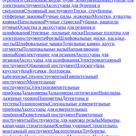
электроинструмента
Аксессуары для бурения и
сверления
Столярный инструмент
Тиски, струбцины,
гейферные зажимы
Ручные пилы, ножовки
Молотки, кувалды,
киянки
Напильники
Ручные стамески
Рубанки, рашпили
ручные
Оснастка и аксессуары для резания и
шлифования
Отрезные, пильные диски
Пильные полотна для
электроинструмента
Фрезы
Шлифовальные диски, насадки,
листы
Шлифовальные чашки
Точильные камни, круги,
сегменты
Полировальные валы
Направляющие
шины
Комплектующие для резания
Аксессуары для
резания
Аксессуары для шлифования
Электромонтажный
инструмент
Обжимной инструмент
Плоскогубцы,
круглогубцы
Кусачки, болторезы,
кабелерезы
Специнструменты
Измерительный
инструмент
Мерительные
инструменты
Электроизмерительные
приборы
Дальномеры
Дальномеры оптические
Нивелиры,
лазерные уровни
Пирометры
Детекторы и
тестеры
Толщиномеры
Специальные измерительные
приборы
Аксессуары для измерительных
приборов
Разметочный инструмент
Разметочные
инструменты
Инструменты для нарезки резьбы
Маркеры,
карандаши строительные
Клейма ударные
Строительно-
монтажный инструмент
Заклепочники
Труборезы,