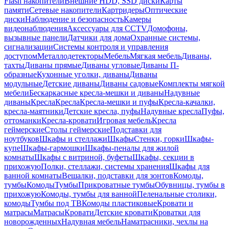
Flash накопители
Внешние HDD, SSD диски
Карты
памяти
Сетевые накопители
Картридеры
Оптические
диски
Наблюдение и безопасность
Камеры
видеонаблюдения
Аксессуары для CCTV
Домофоны,
вызывные панели
Датчики для дома
Охранные системы,
сигнализации
Системы контроля и управления
доступом
Металлодетекторы
Мебель
Мягкая мебель
Диваны,
тахты
Диваны прямые
Диваны угловые
Диваны П-
образные
Кухонные уголки, диваны
Диваны
модульные
Детские диваны
Диваны садовые
Комплекты мягкой
мебели
Бескаркасные кресла-мешки и диваны
Надувные
диваны
Кресла
Кресла
Кресла-мешки и пуфы
Кресла-качалки,
кресла-маятники
Детские кресла, пуфы
Надувные кресла
Пуфы,
оттоманки
Кресла-кровати
Игровая мебель
Кресла
геймерские
Столы геймерские
Подставки для
ноутбуков
Шкафы и стеллажи
Шкафы
Стенки, горки
Шкафы-
купе
Шкафы-гармошки
Шкафы-пеналы для жилой
комнаты
Шкафы с витриной, буфеты
Шкафы, секции в
прихожую
Полки, стеллажи, системы хранения
Шкафы для
ванной комнаты
Вешалки, подставки для зонтов
Комоды,
тумбы
Комоды
Тумбы
Прикроватные тумбы
Обувницы, тумбы в
прихожую
Комоды, тумбы для ванной
Пеленальные столики,
комоды
Тумбы под ТВ
Комоды пластиковые
Кровати и
матрасы
Матрасы
Кровати
Детские кровати
Кроватки для
новорожденных
Надувная мебель
Наматрасники, чехлы на