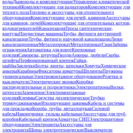
воды
Дымоходы и комплектующие
Управление климатической
техникой
Комплектующие для радиаторов
Комплектующие для
теплого пола
Топливо и аксессуары для отопительного
оборудования
Комплектующие для печей, каминов
Аксессуары
для каминов, печей
Комплектующие для отопительных котлов,
водонагревателей
Канализация
Тросы сантехнические,
вантузы
Прочистные машины
Трубы, фитинги внутренней
канализации
Трубы, фитинги наружной канализации
Люки
канализационные
Металлопрокат
Металлопрокат
Сваи
Заборы,
ограждения
Автоматика для ворот
Крепежные
изделия
Саморезы, шурупы
Гвозди
Анкеры, дюбели
Скобы,
штифты
Перфорированный крепеж
Гайки,
шайбы
Заклепки
Болты, винты, шпильки
Хомуты
Химические
анкеры
Карабины
Фиксаторы арматуры
Шплинты
Пружины
универсальные
Электромонтажное оборудование
Розетки и
выключатели
Электрические звонки
Коробки
распределительные и подрозетники
Электропатроны
Вилки,
штепсели
Заземление
Электромонтажные
изделия
Клеммы
Средства диэлектрические
Трубки
термоусаживаемые
Изолирующие зажимы
Кабель и системы
для прокладки
Короба, трубы, металлорукав
Силовой
кабель
Наконечники, гильзы кабельные
Аксессуары для труб,
коробов
Кабельный крепеж
Арматура СИП
Электрощитовое
оборудование
Электрощиты
Аксессуары для
электрощита
Шины электротехнические
Выключатели