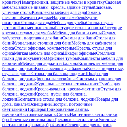
кроватку
Наматрасники, защитные чехлы в кроватку
Садовая
мебель
Садовые диваны, кресла
Садовые стулья
Садовые,
уличные столы
Комплекты мебели для сада
Гамаки,
шезлонги
Качели садовые
Надувная мебель
Кухни
походные
Столы для сада
Мебель для учебы
Столы, стулья
детские
Письменные столы
Растущие столы и парты
Растущие
кресла и стулья для учебы
Мебель для бани и сауны
Стулья,
табуретки, подставки для бани
Скамьи для бани
Столы для
бани
Журнальные столики для бани
Мебель для кабинета и
офиса
Столы офисные, компьютерные
Кресла, стулья для
офиса
Мягкая мебель для офиса
Шкафы офисные
Стеллажи,
полки для документов
Офисные тумбы
Комплекты мебели для
кабинета
Мебель для лоджии и балкона
Комплекты мебели для
балкона, лоджии
Кресла-мешки для балкона
Кресла подвесные,
стулья садовые
Столы для балкона, лоджии
Шкафы для
балкона, лоджии
Дверцы жалюзийные
Системы хранения для
балкона, лоджии
Журнальные столы, столы-книги
Тумбы для
балкона, лоджии
Кресла-качалки, кресла-маятники
Стулья для
балкона, лоджии
Кресла, пуфы для балкона,
лоджии
Компактные столы для балкона, лоджии
Товары для
дома, бакалея
Освещение
Люстры, потолочные
светильники
Торшеры
Прикроватные лампы,
ночники
Настольные лампы
Споты
Настенные светильники,
бра
Точечные светильники
Трековые светильники
Уличные
светильники, фонари, бра
Лампы
Освещение для картин,