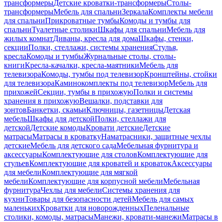
трансформеры
Детские кроватки-трансформеры
Столы-
трансформеры
Мебель для спальни
Зеркала
Комплекты мебели
для спальни
Прикроватные тумбы
Комоды и тумбы для
спальни
Туалетные столики
Шкафы для спальни
Мебель для
жилых комнат
Диваны, кресла для дома
Шкафы, стенки,
секции
Полки, стеллажи, системы хранения
Стулья,
кресла
Комоды и тумбы
Журнальные столы, столы-
книги
Кресла-качалки, кресла-маятники
Мебель для
телевизора
Комоды, тумбы под телевизор
Кронштейны, стойки
для телевизора
Каминокомплекты под телевизор
Мебель для
прихожей
Секции, тумбы в прихожую
Полки и системы
хранения в прихожую
Вешалки, подставки для
зонтов
Банкетки, скамьи
Ключницы, газетницы
Детская
мебель
Шкафы для детской
Полки, стеллажи для
детской
Детские комоды
Кровати детские
Детские
матрасы
Матрасы в кроватку
Наматрасники, защитные чехлы
детские
Мебель для детского сада
Мебельная фурнитура и
аксессуары
Комплектующие для столов
Комплектующие для
стульев
Комплектующие для кроватей и кроваток
Аксессуары
для мебели
Комплектующие для мягкой
мебели
Комплектующие для корпусной мебели
Мебельная
фурнитура
Чехлы для мебели
Системы хранения для
кухни
Товары для безопасности детей
Мебель для самых
маленьких
Кроватки для новорожденных
Пеленальные
столики, комоды, матрасы
Манежи, кровати-манежи
Матрасы в