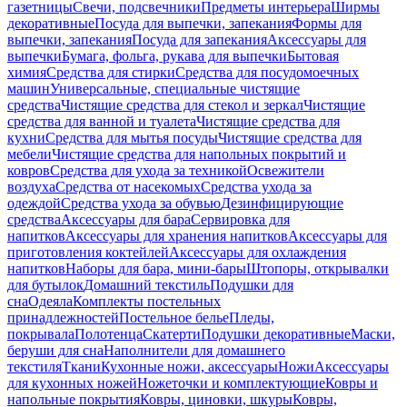
газетницы
Свечи, подсвечники
Предметы интерьера
Ширмы
декоративные
Посуда для выпечки, запекания
Формы для
выпечки, запекания
Посуда для запекания
Аксессуары для
выпечки
Бумага, фольга, рукава для выпечки
Бытовая
химия
Средства для стирки
Средства для посудомоечных
машин
Универсальные, специальные чистящие
средства
Чистящие средства для стекол и зеркал
Чистящие
средства для ванной и туалета
Чистящие средства для
кухни
Средства для мытья посуды
Чистящие средства для
мебели
Чистящие средства для напольных покрытий и
ковров
Средства для ухода за техникой
Освежители
воздуха
Средства от насекомых
Средства ухода за
одеждой
Средства ухода за обувью
Дезинфицирующие
средства
Аксессуары для бара
Сервировка для
напитков
Аксессуары для хранения напитков
Аксессуары для
приготовления коктейлей
Аксессуары для охлаждения
напитков
Наборы для бара, мини-бары
Штопоры, открывалки
для бутылок
Домашний текстиль
Подушки для
сна
Одеяла
Комплекты постельных
принадлежностей
Постельное белье
Пледы,
покрывала
Полотенца
Скатерти
Подушки декоративные
Маски,
беруши для сна
Наполнители для домашнего
текстиля
Ткани
Кухонные ножи, аксессуары
Ножи
Аксессуары
для кухонных ножей
Ножеточки и комплектующие
Ковры и
напольные покрытия
Ковры, циновки, шкуры
Ковры,