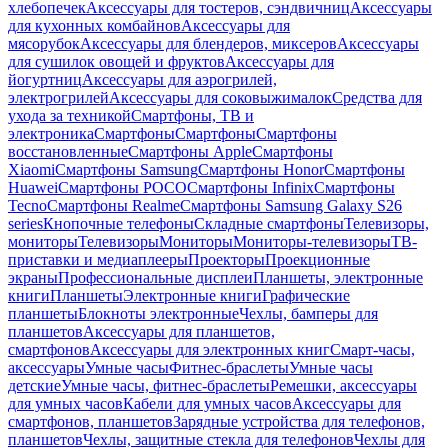
хлебопечек
Аксессуары для тостеров, сэндвичниц
Аксессуары
для кухонных комбайнов
Аксессуары для
мясорубок
Аксессуары для блендеров, миксеров
Аксессуары
для сушилок овощей и фруктов
Аксессуары для
йогуртниц
Аксессуары для аэрогрилей,
электрогрилей
Аксессуары для соковыжималок
Средства для
ухода за техникой
Смартфоны, ТВ и
электроника
Смартфоны
Смартфоны
Смартфоны
восстановленные
Смартфоны Apple
Смартфоны
Xiaomi
Смартфоны Samsung
Смартфоны Honor
Смартфоны
Huawei
Смартфоны POCO
Смартфоны Infinix
Смартфоны
Tecno
Смартфоны Realme
Смартфоны Samsung Galaxy S26
series
Кнопочные телефоны
Складные смартфоны
Телевизоры,
мониторы
Телевизоры
Мониторы
Мониторы-телевизоры
ТВ-
приставки и медиаплееры
Проекторы
Проекционные
экраны
Профессиональные дисплеи
Планшеты, электронные
книги
Планшеты
Электронные книги
Графические
планшеты
Блокноты электронные
Чехлы, бамперы для
планшетов
Аксессуары для планшетов,
смартфонов
Аксессуары для электронных книг
Смарт-часы,
аксессуары
Умные часы
Фитнес-браслеты
Умные часы
детские
Умные часы, фитнес-браслеты
Ремешки, аксессуары
для умных часов
Кабели для умных часов
Аксессуары для
смартфонов, планшетов
Зарядные устройства для телефонов,
планшетов
Чехлы, защитные стекла для телефонов
Чехлы для