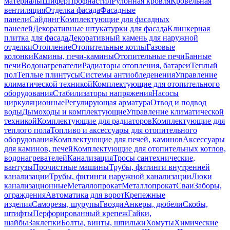
материалы
Шифер
Профнастил
Рулонная кровля
Кровельная
вентиляция
Отделка фасада
Фасадные
панели
Сайдинг
Комплектующие для фасадных
панелей
Декоративные штукатурки для фасада
Клинкерная
плитка для фасада
Декоративный камень для наружной
отделки
Отопление
Отопительные котлы
Газовые
колонки
Камины, печи-камины
Отопительные печи
Банные
печи
Водонагреватели
Радиаторы отопления, батареи
Теплый
пол
Теплые плинтусы
Системы антиобледенения
Управление
климатической техникой
Комплектующие для отопительного
оборудования
Стабилизаторы напряжения
Насосы
циркуляционные
Регулирующая арматура
Отвод и подвод
воды
Дымоходы и комплектующие
Управление климатической
техникой
Комплектующие для радиаторов
Комплектующие для
теплого пола
Топливо и аксессуары для отопительного
оборудования
Комплектующие для печей, каминов
Аксессуары
для каминов, печей
Комплектующие для отопительных котлов,
водонагревателей
Канализация
Тросы сантехнические,
вантузы
Прочистные машины
Трубы, фитинги внутренней
канализации
Трубы, фитинги наружной канализации
Люки
канализационные
Металлопрокат
Металлопрокат
Сваи
Заборы,
ограждения
Автоматика для ворот
Крепежные
изделия
Саморезы, шурупы
Гвозди
Анкеры, дюбели
Скобы,
штифты
Перфорированный крепеж
Гайки,
шайбы
Заклепки
Болты, винты, шпильки
Хомуты
Химические