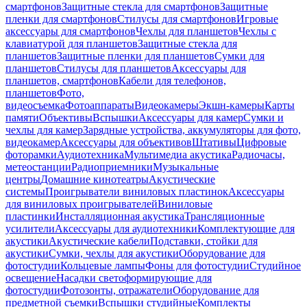
смартфонов
Защитные стекла для смартфонов
Защитные
пленки для смартфонов
Стилусы для смартфонов
Игровые
аксессуары для смартфонов
Чехлы для планшетов
Чехлы с
клавиатурой для планшетов
Защитные стекла для
планшетов
Защитные пленки для планшетов
Сумки для
планшетов
Стилусы для планшетов
Аксессуары для
планшетов, смартфонов
Кабели для телефонов,
планшетов
Фото,
видеосъемка
Фотоаппараты
Видеокамеры
Экшн-камеры
Карты
памяти
Объективы
Вспышки
Аксессуары для камер
Сумки и
чехлы для камер
Зарядные устройства, аккумуляторы для фото,
видеокамер
Аксессуары для объективов
Штативы
Цифровые
фоторамки
Аудиотехника
Мультимедиа акустика
Радиочасы,
метеостанции
Радиоприемники
Музыкальные
центры
Домашние кинотеатры
Акустические
системы
Проигрыватели виниловых пластинок
Аксессуары
для виниловых проигрывателей
Виниловые
пластинки
Инсталляционная акустика
Трансляционные
усилители
Аксессуары для аудиотехники
Комплектующие для
акустики
Акустические кабели
Подставки, стойки для
акустики
Сумки, чехлы для акустики
Оборудование для
фотостудии
Кольцевые лампы
Фоны для фотостудии
Студийное
освещение
Насадки светоформирующие для
фотостудии
Фотозонты, отражатели
Оборудование для
предметной съемки
Вспышки студийные
Комплекты