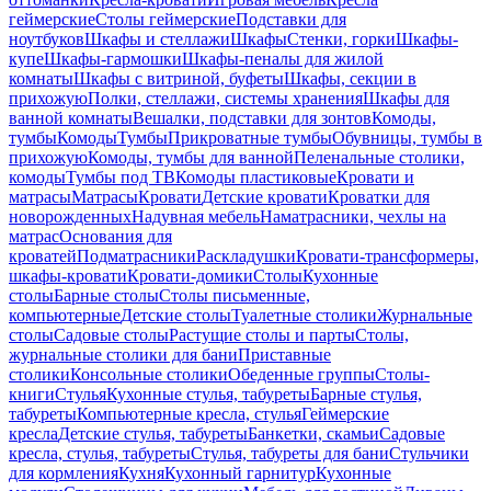
геймерские
Столы геймерские
Подставки для
ноутбуков
Шкафы и стеллажи
Шкафы
Стенки, горки
Шкафы-
купе
Шкафы-гармошки
Шкафы-пеналы для жилой
комнаты
Шкафы с витриной, буфеты
Шкафы, секции в
прихожую
Полки, стеллажи, системы хранения
Шкафы для
ванной комнаты
Вешалки, подставки для зонтов
Комоды,
тумбы
Комоды
Тумбы
Прикроватные тумбы
Обувницы, тумбы в
прихожую
Комоды, тумбы для ванной
Пеленальные столики,
комоды
Тумбы под ТВ
Комоды пластиковые
Кровати и
матрасы
Матрасы
Кровати
Детские кровати
Кроватки для
новорожденных
Надувная мебель
Наматрасники, чехлы на
матрас
Основания для
кроватей
Подматрасники
Раскладушки
Кровати-трансформеры,
шкафы-кровати
Кровати-домики
Столы
Кухонные
столы
Барные столы
Столы письменные,
компьютерные
Детские столы
Туалетные столики
Журнальные
столы
Садовые столы
Растущие столы и парты
Столы,
журнальные столики для бани
Приставные
столики
Консольные столики
Обеденные группы
Столы-
книги
Стулья
Кухонные стулья, табуреты
Барные стулья,
табуреты
Компьютерные кресла, стулья
Геймерские
кресла
Детские стулья, табуреты
Банкетки, скамьи
Садовые
кресла, стулья, табуреты
Стулья, табуреты для бани
Стульчики
для кормления
Кухня
Кухонный гарнитур
Кухонные