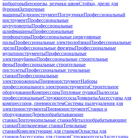
вибраторы
Бензорезы, резчики швов
Стойки, дрели для
бурения
Затирочные
машины
Гидроинструмент
Погрузчики
Профессиональный
инструмент
Профессиональные
шуруповерты
Профессиональные
шлифмашины
Профессиональные
перфораторы
Профессиональные циркулярные
пилы
Профессиональные электролобзики
Профессиональные
дрели
Профессиональные фрезеры
Профессиональные
мультиинструменты
Профессиональные
электрорубанки
Профессиональные строительные
фены
Профессиональные строительные
пистолеты
Профессиональные точильные
станки
Профессиональные
электроножницы
Пневмоинструмент
Наборы
профессионального электроинструмента
Строительное
оборудование
Компрессоры
Тепловые пушки
Пылесосы
профессиональные
Стружкоотсосы
Домкраты
Аксессуары для
компрессоров, пневмосистем
Системы пылеудаления для
электроинструмента
Пневмоинструмент
Станки и
оборудование
Деревообрабатывающие
станки
Ленточнопильные станки
Металлообрабатывающие
станки
Плиткорезные станки
Точильные
станки
Комплектующие для станков
Оснастка для
станков
Аксессуары для станков
Стружкоотсосы
Аксессуары