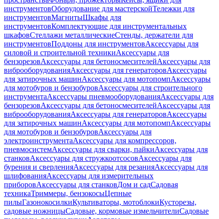
инструментов
Оборудование для мастерской
Тележки для
инструментов
Магниты
Шкафы для
инструментов
Комплектующие для инструментальных
шкафов
Стеллажи металлические
Стенды, держатели для
инструментов
Поддоны для инструментов
Аксессуары для
силовой и строительной техники
Аксессуары для
бензорезов
Аксессуары для бетоносмесителей
Аксессуары для
виброоборудования
Аксессуары для генераторов
Аксессуары
для затирочных машин
Аксессуары для мотопомп
Аксессуары
для мотобуров и бензобуров
Аксессуары для строительного
инструмента
Аксессуары пневмооборудования
Аксессуары для
бензорезов
Аксессуары для бетоносмесителей
Аксессуары для
виброоборудования
Аксессуары для генераторов
Аксессуары
для затирочных машин
Аксессуары для мотопомп
Аксессуары
для мотобуров и бензобуров
Аксессуары для
электроинструмента
Аксессуары для компрессоров,
пневмосистем
Аксессуары для сварки, пайки
Аксессуары для
станков
Аксессуары для стружкоотсосов
Аксессуары для
бурения и сверления
Аксессуары для резания
Аксессуары для
шлифования
Аксессуары для измерительных
приборов
Аксессуары для станков
Дом и сад
Садовая
техника
Триммеры, бензокосы
Цепные
пилы
Газонокосилки
Культиваторы, мотоблоки
Кусторезы,
садовые ножницы
Садовые, кормовые измельчители
Садовые