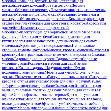
мебель
Шкафы для детской
Полки, стеллажи для
детской
Детские комоды
Кровати детские
Детские
матрасы
Матрасы в кроватку
Наматрасники, защитные чехлы
детские
Мебель для детского сада
Мебельная фурнитура и
аксессуары
Комплектующие для столов
Комплектующие для
стульев
Комплектующие для кроватей и кроваток
Аксессуары
для мебели
Комплектующие для мягкой
мебели
Комплектующие для корпусной мебели
Мебельная
фурнитура
Чехлы для мебели
Системы хранения для
кухни
Товары для безопасности детей
Мебель для самых
маленьких
Кроватки для новорожденных
Пеленальные
столики, комоды, матрасы
Манежи, кровати-манежи
Матрасы в
кроватку
Наматрасники, защитные чехлы в кроватку
Садовая
мебель
Садовые диваны, кресла
Садовые стулья
Садовые,
уличные столы
Комплекты мебели для сада
Гамаки,
шезлонги
Качели садовые
Надувная мебель
Кухни
походные
Столы для сада
Мебель для учебы
Столы, стулья
детские
Письменные столы
Растущие столы и парты
Растущие
кресла и стулья для учебы
Мебель для бани и сауны
Стулья,
табуретки, подставки для бани
Скамьи для бани
Столы для
бани
Журнальные столики для бани
Мебель для кабинета и
офиса
Столы офисные, компьютерные
Кресла, стулья для
офиса
Мягкая мебель для офиса
Шкафы офисные
Стеллажи,
полки для документов
Офисные тумбы
Комплекты мебели для
кабинета
Мебель для лоджии и балкона
Комплекты мебели для