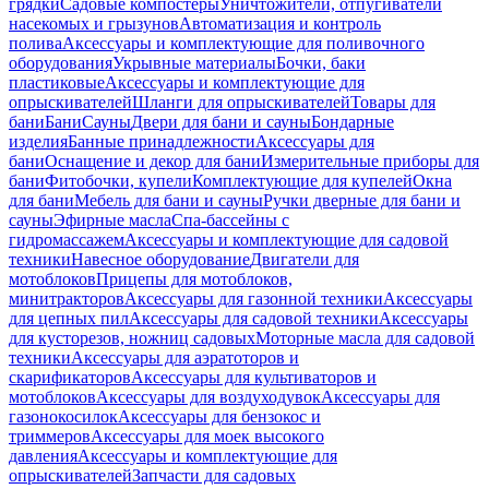
грядки
Садовые компостеры
Уничтожители, отпугиватели
насекомых и грызунов
Автоматизация и контроль
полива
Аксессуары и комплектующие для поливочного
оборудования
Укрывные материалы
Бочки, баки
пластиковые
Аксессуары и комплектующие для
опрыскивателей
Шланги для опрыскивателей
Товары для
бани
Бани
Сауны
Двери для бани и сауны
Бондарные
изделия
Банные принадлежности
Аксессуары для
бани
Оснащение и декор для бани
Измерительные приборы для
бани
Фитобочки, купели
Комплектующие для купелей
Окна
для бани
Мебель для бани и сауны
Ручки дверные для бани и
сауны
Эфирные масла
Спа-бассейны с
гидромассажем
Аксессуары и комплектующие для садовой
техники
Навесное оборудование
Двигатели для
мотоблоков
Прицепы для мотоблоков,
минитракторов
Аксессуары для газонной техники
Аксессуары
для цепных пил
Аксессуары для садовой техники
Аксессуары
для кусторезов, ножниц садовых
Моторные масла для садовой
техники
Аксессуары для аэратоторов и
скарификаторов
Аксессуары для культиваторов и
мотоблоков
Аксессуары для воздуходувок
Аксессуары для
газонокосилок
Аксессуары для бензокос и
триммеров
Аксессуары для моек высокого
давления
Аксессуары и комплектующие для
опрыскивателей
Запчасти для садовых