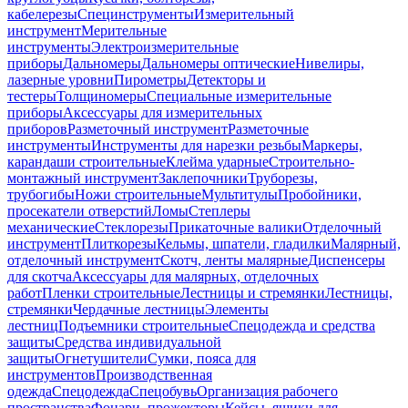
кабелерезы
Специнструменты
Измерительный
инструмент
Мерительные
инструменты
Электроизмерительные
приборы
Дальномеры
Дальномеры оптические
Нивелиры,
лазерные уровни
Пирометры
Детекторы и
тестеры
Толщиномеры
Специальные измерительные
приборы
Аксессуары для измерительных
приборов
Разметочный инструмент
Разметочные
инструменты
Инструменты для нарезки резьбы
Маркеры,
карандаши строительные
Клейма ударные
Строительно-
монтажный инструмент
Заклепочники
Труборезы,
трубогибы
Ножи строительные
Мультитулы
Пробойники,
просекатели отверстий
Ломы
Степлеры
механические
Стеклорезы
Прикаточные валики
Отделочный
инструмент
Плиткорезы
Кельмы, шпатели, гладилки
Малярный,
отделочный инструмент
Скотч, ленты малярные
Диспенсеры
для скотча
Аксессуары для малярных, отделочных
работ
Пленки строительные
Лестницы и стремянки
Лестницы,
стремянки
Чердачные лестницы
Элементы
лестниц
Подъемники строительные
Спецодежда и средства
защиты
Средства индивидуальной
защиты
Огнетушители
Сумки, пояса для
инструментов
Производственная
одежда
Спецодежда
Спецобувь
Организация рабочего
пространства
Фонари, прожекторы
Кейсы, ящики для