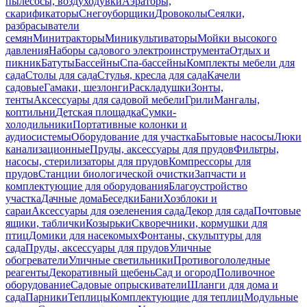
пылесосы, воздуходувки
Аэраторы,
скарификаторы
Снегоуборщики
Дровоколы
Сеялки,
разбрасыватели
семян
Минитракторы
Миникультиваторы
Мойки высокого
давления
Наборы садового электроинструмента
Отдых и
пикник
Батуты
Бассейны
Спа-бассейны
Комплекты мебели для
сада
Столы для сада
Стулья, кресла для сада
Качели
садовые
Гамаки, шезлонги
Раскладушки
Зонты,
тенты
Аксессуары для садовой мебели
Грили
Мангалы,
коптильни
Детская площадка
Сумки-
холодильники
Портативные колонки и
аудиосистемы
Оборудование для участка
Бытовые насосы
Люки
канализационные
Пруды, аксессуары для прудов
Фильтры,
насосы, стерилизаторы для прудов
Компрессоры для
прудов
Станции биологической очистки
Запчасти и
комплектующие для оборудования
Благоустройство
участка
Дачные дома
Беседки
Бани
Хозблоки и
сараи
Аксессуары для озеленения сада
Декор для сада
Почтовые
ящики, таблички
Козырьки
Скворечники, кормушки для
птиц
Домики для насекомых
Фонтаны, скульптуры для
сада
Пруды, аксессуары для прудов
Уличные
обогреватели
Уличные светильники
Противогололедные
реагенты
Декоративный щебень
Сад и огород
Поливочное
оборудование
Садовые опрыскиватели
Шланги для дома и
сада
Парники
Теплицы
Комплектующие для теплиц
Модульные