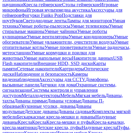
наушники
Кресла геймерские
Столы геймерские
Игровые
микрофоны
Игровая мультимедиа акустика
Аксессуары для
геймеров
Фигурки Funko Pop
Подставки для
ноутбуков
Светодиодные ленты
Лампы для мониторов
Умная
техника
Умные роботы-пылесосы
Умные телевизоры
Умные
стиральные машины
Умные чайники
Умные роботы
кулинарные
Умные вентиляторы
Умные кондиционеры
Умные
обогреватели
Умные увлажнители, очистители воздуха
Умные
отопительные котлы
Умные проветриватели
Умные радиочасы,
метеостанции
Умные кормушки и поилки для
животных
Умные напольные весы
Накопители данных
USB
Flash накопители
Внешние HDD, SSD диски
Карты
памяти
Сетевые накопители
Картридеры
Оптические
диски
Наблюдение и безопасность
Камеры
видеонаблюдения
Аксессуары для CCTV
Домофоны,
вызывные панели
Датчики для дома
Охранные системы,
сигнализации
Системы контроля и управления
доступом
Металлодетекторы
Мебель
Мягкая мебель
Диваны,
тахты
Диваны прямые
Диваны угловые
Диваны П-
образные
Кухонные уголки, диваны
Диваны
модульные
Детские диваны
Диваны садовые
Комплекты мягкой
мебели
Бескаркасные кресла-мешки и диваны
Надувные
диваны
Кресла
Кресла
Кресла-мешки и пуфы
Кресла-качалки,
кресла-маятники
Детские кресла, пуфы
Надувные кресла
Пуфы,
оттоманки
Кресла-кровати
Игровая мебель
Кресла