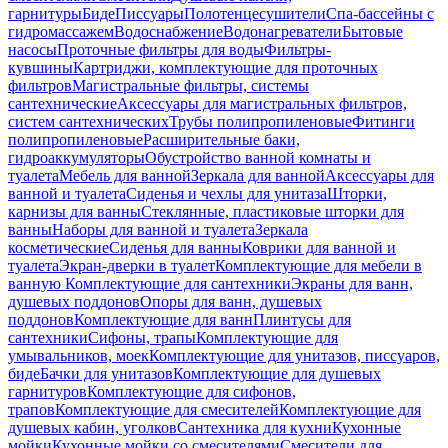
гарнитуры
Биде
Писсуары
Полотенцесушители
Спа-бассейны с
гидромассажем
Водоснабжение
Водонагреватели
Бытовые
насосы
Проточные фильтры для воды
Фильтры-
кувшины
Картриджи, комплектующие для проточных
фильтров
Магистральные фильтры, системы
сантехнические
Аксессуары для магистральных фильтров,
систем сантехнических
Трубы полипропиленовые
Фитинги
полипропиленовые
Расширительные баки,
гидроаккумуляторы
Обустройство ванной комнаты и
туалета
Мебель для ванной
Зеркала для ванной
Аксессуары для
ванной и туалета
Сиденья и чехлы для унитаза
Шторки,
карнизы для ванны
Стеклянные, пластиковые шторки для
ванны
Наборы для ванной и туалета
Зеркала
косметические
Сиденья для ванны
Коврики для ванной и
туалета
Экран-дверки в туалет
Комплектующие для мебели в
ванную
Комплектующие для сантехники
Экраны для ванн,
душевых поддонов
Опоры для ванн, душевых
поддонов
Комплектующие для ванн
Плинтусы для
сантехники
Сифоны, трапы
Комплектующие для
умывальников, моек
Комплектующие для унитазов, писсуаров,
биде
Бачки для унитазов
Комплектующие для душевых
гарнитуров
Комплектующие для сифонов,
трапов
Комплектующие для смесителей
Комплектующие для
душевых кабин, уголков
Сантехника для кухни
Кухонные
мойки
Кухонные мойки со смесителями
Смесители для