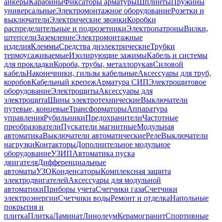
анкеры
Карабины
Фиксаторы арматуры
Шплинты
Пружины
универсальные
Электромонтажное оборудование
Розетки и
выключатели
Электрические звонки
Коробки
распределительные и подрозетники
Электропатроны
Вилки,
штепсели
Заземление
Электромонтажные
изделия
Клеммы
Средства диэлектрические
Трубки
термоусаживаемые
Изолирующие зажимы
Кабель и системы
для прокладки
Короба, трубы, металлорукав
Силовой
кабель
Наконечники, гильзы кабельные
Аксессуары для труб,
коробов
Кабельный крепеж
Арматура СИП
Электрощитовое
оборудование
Электрощиты
Аксессуары для
электрощита
Шины электротехнические
Выключатели
путевые, концевые
Трансформаторы
Аппаратура
управления
Рубильники
Предохранители
Частотные
преобразователи
Пускатели магнитные
Модульная
автоматика
Выключатели автоматические
Реле
Выключатели
нагрузки
Контакторы
Дополнительное модульное
оборудование
УЗИП
Автоматика пуска
двигателя
Дифференциальные
автоматы
УЗО
Конденсаторы
Комплексная защита
электродвигателей
Аксессуары для модульной
автоматики
Приборы учета
Счетчики газа
Счетчики
электроэнергии
Счетчики воды
Ремонт и отделка
Напольные
покрытия и
плитка
Плитка
Ламинат
Линолеум
Керамогранит
Спортивные