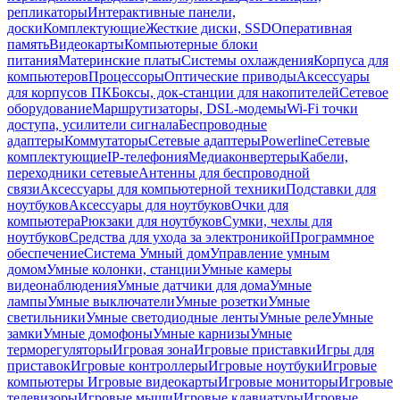
репликаторы
Интерактивные панели,
доски
Комплектующие
Жесткие диски, SSD
Оперативная
память
Видеокарты
Компьютерные блоки
питания
Материнские платы
Системы охлаждения
Корпуса для
компьютеров
Процессоры
Оптические приводы
Аксессуары
для корпусов ПК
Боксы, док-станции для накопителей
Сетевое
оборудование
Маршрутизаторы, DSL-модемы
Wi-Fi точки
доступа, усилители сигнала
Беспроводные
адаптеры
Коммутаторы
Сетевые адаптеры
Powerline
Сетевые
комплектующие
IP-телефония
Медиаконвертеры
Кабели,
переходники сетевые
Антенны для беспроводной
связи
Аксессуары для компьютерной техники
Подставки для
ноутбуков
Аксессуары для ноутбуков
Очки для
компьютера
Рюкзаки для ноутбуков
Сумки, чехлы для
ноутбуков
Средства для ухода за электроникой
Программное
обеспечение
Система Умный дом
Управление умным
домом
Умные колонки, станции
Умные камеры
видеонаблюдения
Умные датчики для дома
Умные
лампы
Умные выключатели
Умные розетки
Умные
светильники
Умные светодиодные ленты
Умные реле
Умные
замки
Умные домофоны
Умные карнизы
Умные
терморегуляторы
Игровая зона
Игровые приставки
Игры для
приставок
Игровые контроллеры
Игровые ноутбуки
Игровые
компьютеры
Игровые видеокарты
Игровые мониторы
Игровые
телевизоры
Игровые мыши
Игровые клавиатуры
Игровые