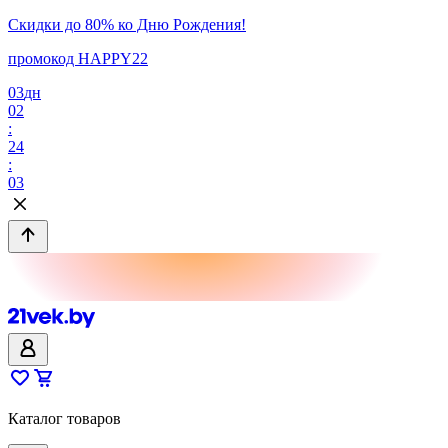
Скидки до 80% ко Дню Рождения!
промокод HAPPY22
03
дн
02
:
24
:
03
Каталог товаров