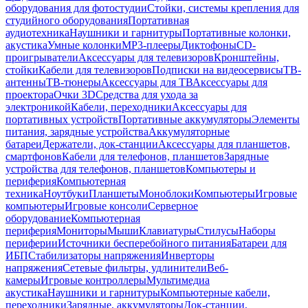
оборудования для фотостудии
Стойки, системы крепления для
студийного оборудования
Портативная
аудиотехника
Наушники и гарнитуры
Портативные колонки,
акустика
Умные колонки
MP3-плееры
Диктофоны
CD-
проигрыватели
Аксессуары для телевизоров
Кронштейны,
стойки
Кабели для телевизоров
Подписки на видеосервисы
ТВ-
антенны
ТВ-тюнеры
Аксессуары для ТВ
Аксессуары для
проектора
Очки 3D
Средства для ухода за
электроникой
Кабели, переходники
Аксессуары для
портативных устройств
Портативные аккумуляторы
Элементы
питания, зарядные устройства
Аккумуляторные
батареи
Держатели, док-станции
Аксессуары для планшетов,
смартфонов
Кабели для телефонов, планшетов
Зарядные
устройства для телефонов, планшетов
Компьютеры и
периферия
Компьютерная
техника
Ноутбуки
Планшеты
Моноблоки
Компьютеры
Игровые
компьютеры
Игровые консоли
Серверное
оборудование
Компьютерная
периферия
Мониторы
Мыши
Клавиатуры
Стилусы
Наборы
периферии
Источники бесперебойного питания
Батареи для
ИБП
Стабилизаторы напряжения
Инверторы
напряжения
Сетевые фильтры, удлинители
Веб-
камеры
Игровые контроллеры
Мультимедиа
акустика
Наушники и гарнитуры
Компьютерные кабели,
переходники
Зарядные, аккумуляторы
Док-станции,