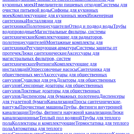
кухонных моек
Измельчители пищевых отходов
Системы для
очистки питьевой воды
Сифоны для кухонных
моек
Комплектующие для кухонных моек
Инженерная
сантехника
Инсталляции для
сантехники
Полотенцесушители
Отвод и подвод воды
Трубы
водопроводные
Магистральные фильтры, системы
сантехнические
Комплектующие для радиаторов,
полотенцесушителей
Монтажные комплекты для
сантехники
Регулирующая арматура
Системы защиты от
протечек
Люки сантехнические
Аксессуары для
магистральных фильтров, систем
сантехнических
Фитинги
Комплектующие для
инсталляций
Опрессовочные насосы
Сантехника для
общественных мест
Аксессуары для общественных
санузлов
Сушилки для рук
Дозаторы для общественных
санузлов
Сенсорные дозаторы для общественных
санузлов
Локтевые дозаторы для общественных
санузлов
Диспенсеры для бумажных полотенец
Диспенсеры
для туалетной бумаги
Канализация
Тросы сантехнические,
вантузы
Прочистные машины
Трубы, фитинги внутренней
канализации
Трубы, фитинги наружной канализации
Люки
канализационные
Теплый пол водяной
Трубы для теплого
пола
Коллекторы и комплектующие
Термостатика для теплого
пола
Автоматика для теплого
пола
Строительство
Строительные смеси и грунтовки
Клеевые