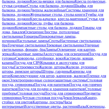
балкона, лоджии
Кресла-мешки для балкона
Кресла подвесные,
стулья садовые
Столы для балкона, лоджии
Шкафы для
балкона, лоджии
Дверцы жалюзийные
Системы хранения для
балкона, лоджии
Журнальные столы, столы-книги
Тумбы для
балкона, лоджии
Кресла-качалки, кресла-маятники
Стулья для
балкона, лоджии
Кресла, пуфы для балкона,
лоджии
Компактные столы для балкона, лоджии
Товары для
дома, бакалея
Освещение
Люстры, потолочные
светильники
Торшеры
Прикроватные лампы,
ночники
Настольные лампы
Споты
Настенные светильники,
бра
Точечные светильники
Трековые светильники
Уличные
светильники, фонари, бра
Лампы
Освещение для картин,
зеркал
Кольцевые лампы
Аксессуары для освещения
Посуда для
готовки
Сковороды, сотейники, воки
Кастрюли, ковши,
казаны
Посуда для СВЧ
Крышки и аксессуары для
посуды
Гастроемкости
Жалюзи, шторы
Жалюзи, рулонные
шторы, римские шторы
Шторы, гардины
Карнизы для
штор
Комплектующие для штор, карнизов, жалюзи
Пленки для
окон
Электроприводные солнцезащитные системы
Столовая
посуда, сервировка
Посуда для напитков
Посуда для горячих
напитков
Посуда для подачи и хранения напитков
Столовые
приборы
Столовая посуда
Посуда для сервировки
Предметы
сервировки
Детская столовая посуда
Декор
Зеркала
Кашпо,
стойки для цветов
Картины, постеры
Часы
интерьерные
Искусственные цветы, растения
Вазы
Ключницы,