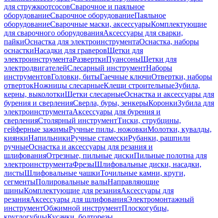
для стружкоотсосов
Сварочное и паяльное
оборудование
Сварочное оборудование
Паяльное
оборудование
Сварочные маски, аксессуары
Комплектующие
для сварочного оборудования
Аксессуары для сварки,
пайки
Оснастка для электроинструмента
Оснастка, наборы
оснастки
Насадки для граверов
Щетки для
электроинструмента
Развертки
Пуансоны
Щетки для
электродвигателей
Слесарный инструмент
Наборы
инструментов
Головки, биты
Гаечные ключи
Отвертки, наборы
отверток
Ножницы слесарные
Клещи строительные
Зубила,
керны, выколотки
Щетки слесарные
Оснастка и аксессуары для
бурения и сверления
Сверла, буры, зенкеры
Коронки
Зубила для
электроинструмента
Аксессуары для бурения и
сверления
Столярный инструмент
Тиски, струбцины,
гейферные зажимы
Ручные пилы, ножовки
Молотки, кувалды,
киянки
Напильники
Ручные стамески
Рубанки, рашпили
ручные
Оснастка и аксессуары для резания и
шлифования
Отрезные, пильные диски
Пильные полотна для
электроинструмента
Фрезы
Шлифовальные диски, насадки,
листы
Шлифовальные чашки
Точильные камни, круги,
сегменты
Полировальные валы
Направляющие
шины
Комплектующие для резания
Аксессуары для
резания
Аксессуары для шлифования
Электромонтажный
инструмент
Обжимной инструмент
Плоскогубцы,
круглогубцы
Кусачки, болторезы,