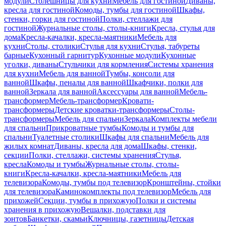
модули
Столешницы для кухни
Мебель для гостиной
Диваны,
кресла для гостиной
Комоды, тумбы для гостиной
Шкафы,
стенки, горки для гостиной
Полки, стеллажи для
гостиной
Журнальные столы, столы-книги
Кресла, стулья для
дома
Кресла-качалки, кресла-маятники
Мебель для
кухни
Столы, столики
Стулья для кухни
Стулья, табуреты
барные
Кухонный гарнитур
Кухонные модули
Кухонные
уголки, диваны
Стульчики для кормления
Системы хранения
для кухни
Мебель для ванной
Тумбы, консоли для
ванной
Шкафы, пеналы для ванной
Шкафчики, полки для
ванной
Зеркала для ванной
Аксессуары для ванной
Мебель-
трансформер
Мебель-трансформер
Кровати-
трансформеры
Детские кроватки-трансформеры
Столы-
трансформеры
Мебель для спальни
Зеркала
Комплекты мебели
для спальни
Прикроватные тумбы
Комоды и тумбы для
спальни
Туалетные столики
Шкафы для спальни
Мебель для
жилых комнат
Диваны, кресла для дома
Шкафы, стенки,
секции
Полки, стеллажи, системы хранения
Стулья,
кресла
Комоды и тумбы
Журнальные столы, столы-
книги
Кресла-качалки, кресла-маятники
Мебель для
телевизора
Комоды, тумбы под телевизор
Кронштейны, стойки
для телевизора
Каминокомплекты под телевизор
Мебель для
прихожей
Секции, тумбы в прихожую
Полки и системы
хранения в прихожую
Вешалки, подставки для
зонтов
Банкетки, скамьи
Ключницы, газетницы
Детская