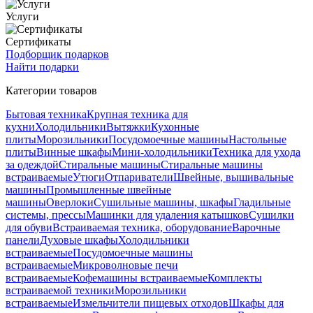
Услуги
Сертификаты
Подборщик подарков
Найти подарки
Категории товаров
Бытовая техника
Крупная техника для
кухни
Холодильники
Вытяжки
Кухонные
плиты
Морозильники
Посудомоечные машины
Настольные
плиты
Винные шкафы
Мини-холодильники
Техника для ухода
за одеждой
Стиральные машины
Стиральные машины
встраиваемые
Утюги
Отпариватели
Швейные, вышивальные
машины
Промышленные швейные
машины
Оверлоки
Сушильные машины, шкафы
Гладильные
системы, прессы
Машинки для удаления катышков
Сушилки
для обуви
Встраиваемая техника, оборудование
Варочные
панели
Духовые шкафы
Холодильники
встраиваемые
Посудомоечные машины
встраиваемые
Микроволновые печи
встраиваемые
Кофемашины встраиваемые
Комплекты
встраиваемой техники
Морозильники
встраиваемые
Измельчители пищевых отходов
Шкафы для