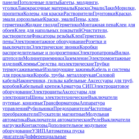
панели
Потолочные плиты
Багеты, молдинги,
уголки
Лакокрасочные материалы
Краски
Эмали
Лаки
Морилки,
пропитки
Колеры для краски
Растворители
Грунтовки
Краски,
эмали аэрозольные
Краски, эмали
Пены, клеи,
герметики
Жидкие гвозди
Герметики
Монтажная пена
Клеи для
обоев
Клеи для напольных покрытий
Очистители,
растворители
Фиксаторы резьбы
Клеи
Герметики,
пены
Электромонтажное оборудование
Розетки и
выключатели
Электрические звонки
Коробки
распределительные и подрозетники
Электропатроны
Вилки,
штепсели
Молниеприемники
Заземление
Электромонтажные
изделия
Клеммы
Средства диэлектрические
Трубки
термоусаживаемые
Изолирующие зажимы
Кабель и системы
для прокладки
Короба, трубы, металлорукав
Силовой
кабель
Наконечники, гильзы кабельные
Аксессуары для труб,
коробов
Кабельный крепеж
Арматура СИП
Электрощитовое
оборудование
Электрощиты
Аксессуары для
электрощита
Шины электротехнические
Выключатели
путевые, концевые
Трансформаторы
Аппаратура
управления
Рубильники
Предохранители
Частотные
преобразователи
Пускатели магнитные
Модульная
автоматика
Выключатели автоматические
Реле
Выключатели
нагрузки
Контакторы
Дополнительное модульное
оборудование
УЗИП
Автоматика пуска
двигателя
Дифференциальные