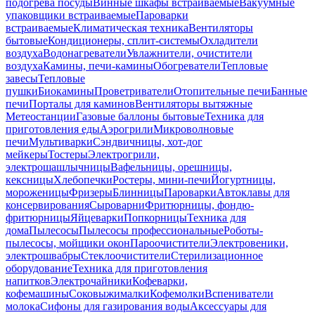
подогрева посуды
Винные шкафы встраиваемые
Вакуумные
упаковщики встраиваемые
Пароварки
встраиваемые
Климатическая техника
Вентиляторы
бытовые
Кондиционеры, сплит-системы
Охладители
воздуха
Водонагреватели
Увлажнители, очистители
воздуха
Камины, печи-камины
Обогреватели
Тепловые
завесы
Тепловые
пушки
Биокамины
Проветриватели
Отопительные печи
Банные
печи
Порталы для каминов
Вентиляторы вытяжные
Метеостанции
Газовые баллоны бытовые
Техника для
приготовления еды
Аэрогрили
Микроволновые
печи
Мультиварки
Сэндвичницы, хот-дог
мейкеры
Тостеры
Электрогрили,
электрошашлычницы
Вафельницы, орешницы,
кексницы
Хлебопечки
Ростеры, мини-печи
Йогуртницы,
мороженицы
Фризеры
Блинницы
Пароварки
Автоклавы для
консервирования
Сыроварни
Фритюрницы, фондю-
фритюрницы
Яйцеварки
Попкорницы
Техника для
дома
Пылесосы
Пылесосы профессиональные
Роботы-
пылесосы, мойщики окон
Пароочистители
Электровеники,
электрошвабры
Стеклоочистители
Стерилизационное
оборудование
Техника для приготовления
напитков
Электрочайники
Кофеварки,
кофемашины
Соковыжималки
Кофемолки
Вспениватели
молока
Сифоны для газирования воды
Аксессуары для