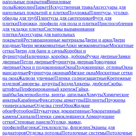
напольные покрытия
Виниловые
полы
Ковролин
Паркет
Искусственная трава
Аксессуары для
напольных покрытий и плитки
Подложка
Плинтусы, уголки,
обводы для труб
Плинтусы для сантехники
Фуги для
плитки
Порожки, профили для пола и плитки
Приспособления
для укладки плитки
Системы выравнивания
плитки
Аксессуары для напольных
покрытий
Реставрационные материалы
Двери и арки
Двери
входные
Двери межкомнатные
Арки межкомнатные
Москитные
сетки
Двери для бани и сауны
Коробки и
фурнитура
Наличники, коробки, доборы
Ручки дверные
Замки
дверные
Петли дверные
Фурнитура дверная
Доводчики
дверные
Окна и подоконники
Окна
Подоконники, отливы
Окна
мансардные
Фурнитура оконная
Мягкие окна
Москитные сетки
на окна
Жалюзи уличные
Пленки солнцезащитные
Крепежные
изделия
Саморезы, шурупы
Гвозди
Анкеры, дюбели
Скобы,
штифты
Перфорированный крепеж
Гайки,
шайбы
Заклепки
Болты, винты, шпильки
Хомуты
Химические
анкеры
Карабины
Фиксаторы арматуры
Шплинты
Пружины
универсальные
Отделка стен
Обои
Жидкие
обои
Фотообои
Штукатурки декоративные
Декоративный
камень
Скинали
Пленки самоклеящиеся
Армирующие
сетки
Стеновые панели
Уголки, маяки,
профили
Вагонка
Стеклохолсты, флизелин
Экраны для
радиаторов
Отделка потолка
Потолочные системы
Потолочные