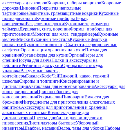
аксессуары для ковров
Коврики, наборы ковриков
Ковровые
дорожки
Циновки
Покрытия напольные
тафтинговые
Защитные, грязезащитные коврики
Кухонные
принадлежности
Кухонные приборы
Терки,
овощерезки
Разделочные доски
Кухонные термометры,
таймеры
Дуршлаги, сита, воронки
Формы, приборы для
приготовления
Молотки для мяса, тендерайзеры
Кухонные
мелочи
Миски
Кухонный текстиль
Кухонные фартуки,
прихватки
Кухонные полотенца
Скатерти, сервировочные
салфетки
Организация хранения на кухне
Посуда для
хранения
Органайзеры для кухни
Органайзеры для
специй
Посуда для ланча
Полки и аксессуары на
рейлинги
Рейлинги для кухни
Одноразовая посуда,
упаковка
Вакуумные пакеты,
контейнеры
Бакалея
Кофе
Чай
Цикорий, какао, горячий
шоколад
Сиропы и топпинги
Консервирование и
дистилляция
Автоклавы для консервирования
Аксессуары для
консервирования
Приспособления для
консервирования
Открывалки
Пивоварни
Емкости для
брожения
Ингредиенты для приготовления алкогольных
напитков
Аксессуары для приготовления и хранения
алкогольных напитков
Комплектующие для
дистилляторов
Прессы, дробилки для виноделия и
пивоварения
Дистилляторы бытовые
Уборочный
инвентарь
Швабры, насадки
Ведра, тазы для уборки
Наборы