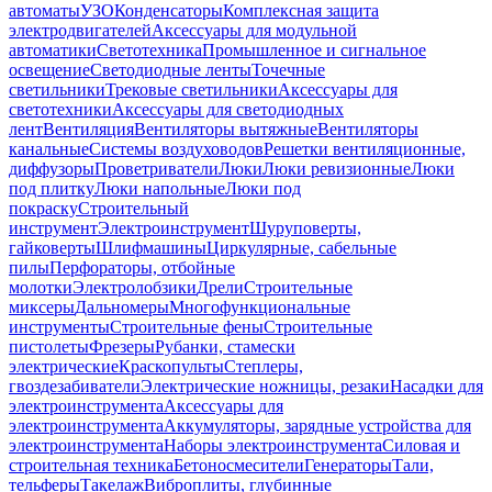
автоматы
УЗО
Конденсаторы
Комплексная защита
электродвигателей
Аксессуары для модульной
автоматики
Светотехника
Промышленное и сигнальное
освещение
Светодиодные ленты
Точечные
светильники
Трековые светильники
Аксессуары для
светотехники
Аксессуары для светодиодных
лент
Вентиляция
Вентиляторы вытяжные
Вентиляторы
канальные
Системы воздуховодов
Решетки вентиляционные,
диффузоры
Проветриватели
Люки
Люки ревизионные
Люки
под плитку
Люки напольные
Люки под
покраску
Строительный
инструмент
Электроинструмент
Шуруповерты,
гайковерты
Шлифмашины
Циркулярные, сабельные
пилы
Перфораторы, отбойные
молотки
Электролобзики
Дрели
Строительные
миксеры
Дальномеры
Многофункциональные
инструменты
Строительные фены
Строительные
пистолеты
Фрезеры
Рубанки, стамески
электрические
Краскопульты
Степлеры,
гвоздезабиватели
Электрические ножницы, резаки
Насадки для
электроинструмента
Аксессуары для
электроинструмента
Аккумуляторы, зарядные устройства для
электроинструмента
Наборы электроинструмента
Силовая и
строительная техника
Бетоносмесители
Генераторы
Тали,
тельферы
Такелаж
Виброплиты, глубинные