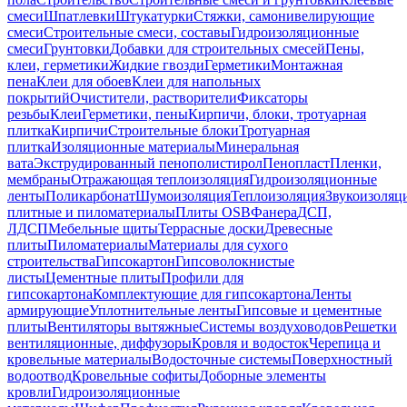
смеси
Шпатлевки
Штукатурки
Стяжки, самонивелирующие
смеси
Строительные смеси, составы
Гидроизоляционные
смеси
Грунтовки
Добавки для строительных смесей
Пены,
клеи, герметики
Жидкие гвозди
Герметики
Монтажная
пена
Клеи для обоев
Клеи для напольных
покрытий
Очистители, растворители
Фиксаторы
резьбы
Клеи
Герметики, пены
Кирпичи, блоки, тротуарная
плитка
Кирпичи
Строительные блоки
Тротуарная
плитка
Изоляционные материалы
Минеральная
вата
Экструдированный пенополистирол
Пенопласт
Пленки,
мембраны
Отражающая теплоизоляция
Гидроизоляционные
ленты
Поликарбонат
Шумоизоляция
Теплоизоляция
Звукоизоляц
плитные и пиломатериалы
Плиты OSB
Фанера
ДСП,
ЛДСП
Мебельные щиты
Террасные доски
Древесные
плиты
Пиломатериалы
Материалы для сухого
строительства
Гипсокартон
Гипсоволокнистые
листы
Цементные плиты
Профили для
гипсокартона
Комплектующие для гипсокартона
Ленты
армирующие
Уплотнительные ленты
Гипсовые и цементные
плиты
Вентиляторы вытяжные
Системы воздуховодов
Решетки
вентиляционные, диффузоры
Кровля и водосток
Черепица и
кровельные материалы
Водосточные системы
Поверхностный
водоотвод
Кровельные софиты
Доборные элементы
кровли
Гидроизоляционные