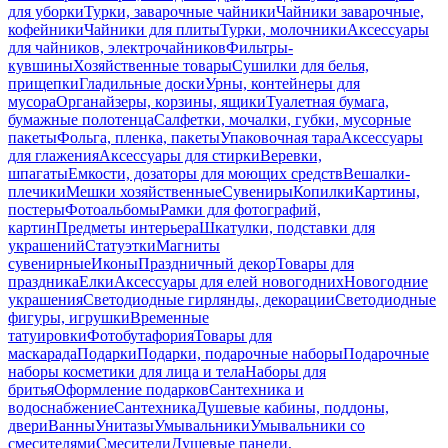
для уборки
Турки, заварочные чайники
Чайники заварочные,
кофейники
Чайники для плиты
Турки, молочники
Аксессуары
для чайников, электрочайников
Фильтры-
кувшины
Хозяйственные товары
Сушилки для белья,
прищепки
Гладильные доски
Урны, контейнеры для
мусора
Органайзеры, корзины, ящики
Туалетная бумага,
бумажные полотенца
Салфетки, мочалки, губки, мусорные
пакеты
Фольга, пленка, пакеты
Упаковочная тара
Аксессуары
для глажения
Аксессуары для стирки
Веревки,
шпагаты
Емкости, дозаторы для моющих средств
Вешалки-
плечики
Мешки хозяйственные
Сувениры
Копилки
Картины,
постеры
Фотоальбомы
Рамки для фотографий,
картин
Предметы интерьера
Шкатулки, подставки для
украшений
Статуэтки
Магниты
сувенирные
Иконы
Праздничный декор
Товары для
праздника
Елки
Аксессуары для елей новогодних
Новогодние
украшения
Светодиодные гирлянды, декорации
Светодиодные
фигуры, игрушки
Временные
татуировки
Фотобутафория
Товары для
маскарада
Подарки
Подарки, подарочные наборы
Подарочные
наборы косметики для лица и тела
Наборы для
бритья
Оформление подарков
Сантехника и
водоснабжение
Сантехника
Душевые кабины, поддоны,
двери
Ванны
Унитазы
Умывальники
Умывальники со
смесителями
Смесители
Душевые панели,